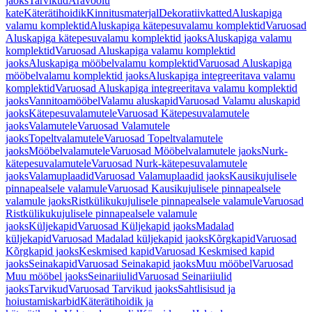
jaoks
Tarvikud
Äravoolu
kate
Käterätihoidik
Kinnitusmaterjal
Dekoratiivkatted
Aluskapiga
valamu komplektid
Aluskapiga kätepesuvalamu komplektid
Varuosad
Aluskapiga kätepesuvalamu komplektid jaoks
Aluskapiga valamu
komplektid
Varuosad Aluskapiga valamu komplektid
jaoks
Aluskapiga mööbelvalamu komplektid
Varuosad Aluskapiga
mööbelvalamu komplektid jaoks
Aluskapiga integreeritava valamu
komplektid
Varuosad Aluskapiga integreeritava valamu komplektid
jaoks
Vannitoamööbel
Valamu aluskapid
Varuosad Valamu aluskapid
jaoks
Kätepesuvalamutele
Varuosad Kätepesuvalamutele
jaoks
Valamutele
Varuosad Valamutele
jaoks
Topeltvalamutele
Varuosad Topeltvalamutele
jaoks
Mööbelvalamutele
Varuosad Mööbelvalamutele jaoks
Nurk-
kätepesuvalamutele
Varuosad Nurk-kätepesuvalamutele
jaoks
Valamuplaadid
Varuosad Valamuplaadid jaoks
Kausikujulisele
pinnapealsele valamule
Varuosad Kausikujulisele pinnapealsele
valamule jaoks
Ristkülikukujulisele pinnapealsele valamule
Varuosad
Ristkülikukujulisele pinnapealsele valamule
jaoks
Küljekapid
Varuosad Küljekapid jaoks
Madalad
küljekapid
Varuosad Madalad küljekapid jaoks
Kõrgkapid
Varuosad
Kõrgkapid jaoks
Keskmised kapid
Varuosad Keskmised kapid
jaoks
Seinakapid
Varuosad Seinakapid jaoks
Muu mööbel
Varuosad
Muu mööbel jaoks
Seinariiulid
Varuosad Seinariiulid
jaoks
Tarvikud
Varuosad Tarvikud jaoks
Sahtlisisud ja
hoiustamiskarbid
Käterätihoidik ja