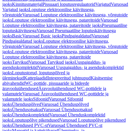
jaoks
Kinnitusmaterjal
Pissuaari loputusregulaatorid
Varjatud
Varuosad
Varjatud jaoks
Loputuse elektroonilise käivitusega,
võrgutoide
Varuosad Loputuse elektroonilise käivitusega, võrgutoide
jaoks
Loputuse elektroonilise käivitusega, patareitoide
Varuosad
Loputuse elektroonilise käivitusega, patareitoide jaoks
Pneumaatilise
loputuskäivitusega
Varuosad Pneumaatilise loputuskäivitusega
jaoks
Basic
Varuosad Basic jaoks
Pindpaigaldatud
Varuosad
Pindpaigaldatud jaoks
Loputuse elektroonilise käivitusega,
võrgutoide
Varuosad Loputuse elektroonilise käivitusega, võrgutoide
jaoks
Loputuse elektroonilise käivitusega, patareitoide
Varuosad
Loputuse elektroonilise käivitusega, patareitoide
jaoks
Tarvikud
Varuosad Tarvikud jaoks
Uuspaigaldus- ja
asenduskomplektid
Varuosad Uuspaigaldus- ja asenduskomplektid
jaoks
Loputustorud, loputuspõlved ja
üleminekud
Katteplaadid
Integreeritud juhtnupud
Käsitsemise
abivahendid
WC-pottide, pissuaaride ja bideede
äravooluühendused
Äravooluühendused WC-pottidele ja
valamutele
Varuosad Äravooluühendused WC-pottidele ja
valamutele jaoks
Sifoonid
Varuosad Sifoonid
jaoks
Ühenduspõlved
Varuosad Ühenduspõlved
jaoks
Ühendusotsakud
Varuosad Ühendusotsakud
jaoks
Ühenduskomplektid
Varuosad Ühenduskomplektid
jaoks
Loputuspõlve pikendused
Varuosad Loputuspõlve pikendused
jaoks
Ühendused PVC-st
Varuosad Ühendused PVC-st
jaoks
Mansetid ja kattekübarad
Ülemineku- ja