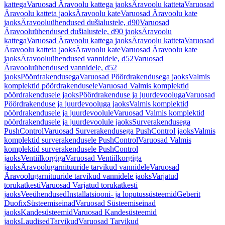
kattega
Varuosad Äravoolu kattega jaoks
Äravoolu katteta
Varuosad
Äravoolu katteta jaoks
Äravoolu kate
Varuosad Äravoolu kate
jaoks
Äravooluühendused dušialustele, d90
Varuosad
Äravooluühendused dušialustele, d90 jaoks
Äravoolu
kattega
Varuosad Äravoolu kattega jaoks
Äravoolu katteta
Varuosad
Äravoolu katteta jaoks
Äravoolu kate
Varuosad Äravoolu kate
jaoks
Äravooluühendused vannidele, d52
Varuosad
Äravooluühendused vannidele, d52
jaoks
Pöördrakendusega
Varuosad Pöördrakendusega jaoks
Valmis
komplektid pöördrakendusele
Varuosad Valmis komplektid
pöördrakendusele jaoks
Pöördrakenduse ja juurdevooluga
Varuosad
Pöördrakenduse ja juurdevooluga jaoks
Valmis komplektid
pöördrakendusele ja juurdevoolule
Varuosad Valmis komplektid
pöördrakendusele ja juurdevoolule jaoks
Surverakendusega
PushControl
Varuosad Surverakendusega PushControl jaoks
Valmis
komplektid surverakendusele PushControl
Varuosad Valmis
komplektid surverakendusele PushControl
jaoks
Ventiilkorgiga
Varuosad Ventiilkorgiga
jaoks
Äravoolugarnituuride tarvikud vannidele
Varuosad
Äravoolugarnituuride tarvikud vannidele jaoks
Varjatud
torukatkesti
Varuosad Varjatud torukatkesti
jaoks
Veeühendused
Installatsiooni- ja loputussüsteemid
Geberit
Duofix
Süsteemiseinad
Varuosad Süsteemiseinad
jaoks
Kandesüsteemid
Varuosad Kandesüsteemid
jaoks
Laudised
Tarvikud
Varuosad Tarvikud