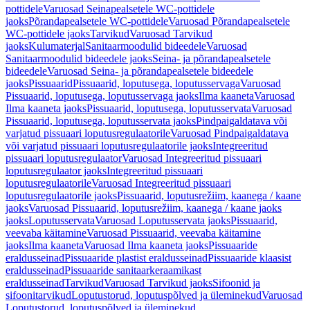
pottidele
Varuosad Seinapealsetele WC-pottidele
jaoks
Põrandapealsetele WC-pottidele
Varuosad Põrandapealsetele
WC-pottidele jaoks
Tarvikud
Varuosad Tarvikud
jaoks
Kulumaterjal
Sanitaarmoodulid bideedele
Varuosad
Sanitaarmoodulid bideedele jaoks
Seina- ja põrandapealsetele
bideedele
Varuosad Seina- ja põrandapealsetele bideedele
jaoks
Pissuaarid
Pissuaarid, loputusega, loputusservaga
Varuosad
Pissuaarid, loputusega, loputusservaga jaoks
Ilma kaaneta
Varuosad
Ilma kaaneta jaoks
Pissuaarid, loputusega, loputusservata
Varuosad
Pissuaarid, loputusega, loputusservata jaoks
Pindpaigaldatava või
varjatud pissuaari loputusregulaatorile
Varuosad Pindpaigaldatava
või varjatud pissuaari loputusregulaatorile jaoks
Integreeritud
pissuaari loputusregulaator
Varuosad Integreeritud pissuaari
loputusregulaator jaoks
Integreeritud pissuaari
loputusregulaatorile
Varuosad Integreeritud pissuaari
loputusregulaatorile jaoks
Pissuaarid, loputusrežiim, kaanega / kaane
jaoks
Varuosad Pissuaarid, loputusrežiim, kaanega / kaane jaoks
jaoks
Loputusservata
Varuosad Loputusservata jaoks
Pissuaarid,
veevaba käitamine
Varuosad Pissuaarid, veevaba käitamine
jaoks
Ilma kaaneta
Varuosad Ilma kaaneta jaoks
Pissuaaride
eraldusseinad
Pissuaaride plastist eraldusseinad
Pissuaaride klaasist
eraldusseinad
Pissuaaride sanitaarkeraamikast
eraldusseinad
Tarvikud
Varuosad Tarvikud jaoks
Sifoonid ja
sifoonitarvikud
Loputustorud, loputuspõlved ja üleminekud
Varuosad
Loputustorud, loputuspõlved ja üleminekud