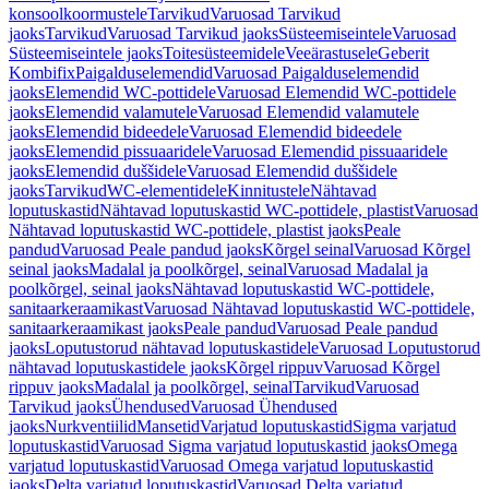
konsoolkoormustele
Tarvikud
Varuosad Tarvikud
jaoks
Tarvikud
Varuosad Tarvikud jaoks
Süsteemiseintele
Varuosad
Süsteemiseintele jaoks
Toitesüsteemidele
Veeärastusele
Geberit
Kombifix
Paigalduselemendid
Varuosad Paigalduselemendid
jaoks
Elemendid WC-pottidele
Varuosad Elemendid WC-pottidele
jaoks
Elemendid valamutele
Varuosad Elemendid valamutele
jaoks
Elemendid bideedele
Varuosad Elemendid bideedele
jaoks
Elemendid pissuaaridele
Varuosad Elemendid pissuaaridele
jaoks
Elemendid duššidele
Varuosad Elemendid duššidele
jaoks
Tarvikud
WC-elementidele
Kinnitustele
Nähtavad
loputuskastid
Nähtavad loputuskastid WC-pottidele, plastist
Varuosad
Nähtavad loputuskastid WC-pottidele, plastist jaoks
Peale
pandud
Varuosad Peale pandud jaoks
Kõrgel seinal
Varuosad Kõrgel
seinal jaoks
Madalal ja poolkõrgel, seinal
Varuosad Madalal ja
poolkõrgel, seinal jaoks
Nähtavad loputuskastid WC-pottidele,
sanitaarkeraamikast
Varuosad Nähtavad loputuskastid WC-pottidele,
sanitaarkeraamikast jaoks
Peale pandud
Varuosad Peale pandud
jaoks
Loputustorud nähtavad loputuskastidele
Varuosad Loputustorud
nähtavad loputuskastidele jaoks
Kõrgel rippuv
Varuosad Kõrgel
rippuv jaoks
Madalal ja poolkõrgel, seinal
Tarvikud
Varuosad
Tarvikud jaoks
Ühendused
Varuosad Ühendused
jaoks
Nurkventiilid
Mansetid
Varjatud loputuskastid
Sigma varjatud
loputuskastid
Varuosad Sigma varjatud loputuskastid jaoks
Omega
varjatud loputuskastid
Varuosad Omega varjatud loputuskastid
jaoks
Delta varjatud loputuskastid
Varuosad Delta varjatud