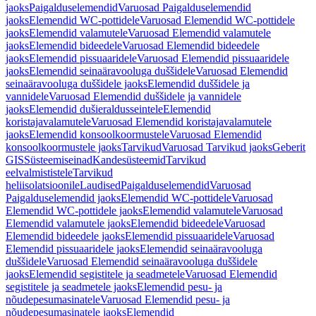
jaoks
Paigalduselemendid
Varuosad Paigalduselemendid
jaoks
Elemendid WC-pottidele
Varuosad Elemendid WC-pottidele
jaoks
Elemendid valamutele
Varuosad Elemendid valamutele
jaoks
Elemendid bideedele
Varuosad Elemendid bideedele
jaoks
Elemendid pissuaaridele
Varuosad Elemendid pissuaaridele
jaoks
Elemendid seinaäravooluga duššidele
Varuosad Elemendid
seinaäravooluga duššidele jaoks
Elemendid duššidele ja
vannidele
Varuosad Elemendid duššidele ja vannidele
jaoks
Elemendid dušieraldusseintele
Elemendid
koristajavalamutele
Varuosad Elemendid koristajavalamutele
jaoks
Elemendid konsoolkoormustele
Varuosad Elemendid
konsoolkoormustele jaoks
Tarvikud
Varuosad Tarvikud jaoks
Geberit
GIS
Süsteemiseinad
Kandesüsteemid
Tarvikud
eelvalmististele
Tarvikud
heliisolatsioonile
Laudised
Paigalduselemendid
Varuosad
Paigalduselemendid jaoks
Elemendid WC-pottidele
Varuosad
Elemendid WC-pottidele jaoks
Elemendid valamutele
Varuosad
Elemendid valamutele jaoks
Elemendid bideedele
Varuosad
Elemendid bideedele jaoks
Elemendid pissuaaridele
Varuosad
Elemendid pissuaaridele jaoks
Elemendid seinaäravooluga
duššidele
Varuosad Elemendid seinaäravooluga duššidele
jaoks
Elemendid segistitele ja seadmetele
Varuosad Elemendid
segistitele ja seadmetele jaoks
Elemendid pesu- ja
nõudepesumasinatele
Varuosad Elemendid pesu- ja
nõudepesumasinatele jaoks
Elemendid