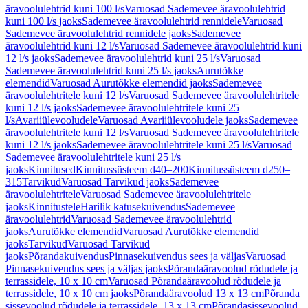
äravoolulehtrid kuni 100 l/s
Varuosad Sademevee äravoolulehtrid
kuni 100 l/s jaoks
Sademevee äravoolulehtrid rennidele
Varuosad
Sademevee äravoolulehtrid rennidele jaoks
Sademevee
äravoolulehtrid kuni 12 l/s
Varuosad Sademevee äravoolulehtrid kuni
12 l/s jaoks
Sademevee äravoolulehtrid kuni 25 l/s
Varuosad
Sademevee äravoolulehtrid kuni 25 l/s jaoks
Aurutõkke
elemendid
Varuosad Aurutõkke elemendid jaoks
Sademevee
äravoolulehtritele kuni 12 l/s
Varuosad Sademevee äravoolulehtritele
kuni 12 l/s jaoks
Sademevee äravoolulehtritele kuni 25
l/s
Avariiülevooludele
Varuosad Avariiülevooludele jaoks
Sademevee
äravoolulehtritele kuni 12 l/s
Varuosad Sademevee äravoolulehtritele
kuni 12 l/s jaoks
Sademevee äravoolulehtritele kuni 25 l/s
Varuosad
Sademevee äravoolulehtritele kuni 25 l/s
jaoks
Kinnitused
Kinnitussüsteem d40–200
Kinnitussüsteem d250–
315
Tarvikud
Varuosad Tarvikud jaoks
Sademevee
äravoolulehtritele
Varuosad Sademevee äravoolulehtritele
jaoks
Kinnitustele
Harilik katusekuivendus
Sademevee
äravoolulehtrid
Varuosad Sademevee äravoolulehtrid
jaoks
Aurutõkke elemendid
Varuosad Aurutõkke elemendid
jaoks
Tarvikud
Varuosad Tarvikud
jaoks
Põrandakuivendus
Pinnasekuivendus sees ja väljas
Varuosad
Pinnasekuivendus sees ja väljas jaoks
Põrandaäravoolud rõdudele ja
terrassidele, 10 x 10 cm
Varuosad Põrandaäravoolud rõdudele ja
terrassidele, 10 x 10 cm jaoks
Põrandaäravoolud 13 x 13 cm
Põranda
sissevoolud rõdudele ja terrassidele, 13 x 13 cm
Põrandasissevoolud