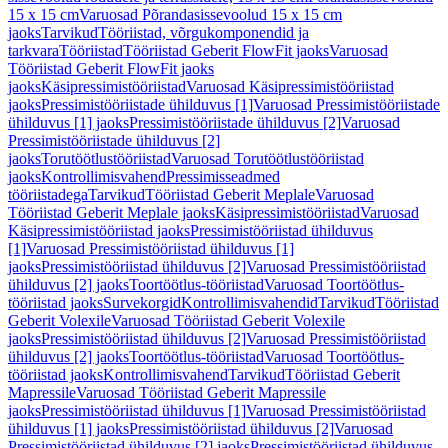
15 x 15 cm
Varuosad Põrandasissevoolud 15 x 15 cm
jaoks
Tarvikud
Tööriistad, võrgukomponendid ja
tarkvara
Tööriistad
Tööriistad Geberit FlowFit jaoks
Varuosad
Tööriistad Geberit FlowFit jaoks
jaoks
Käsipressimistööriistad
Varuosad Käsipressimistööriistad
jaoks
Pressimistööriistade ühilduvus [1]
Varuosad Pressimistööriistade
ühilduvus [1] jaoks
Pressimistööriistade ühilduvus [2]
Varuosad
Pressimistööriistade ühilduvus [2]
jaoks
Torutöötlustööriistad
Varuosad Torutöötlustööriistad
jaoks
Kontrollimisvahend
Pressimisseadmed
tööriistadega
Tarvikud
Tööriistad Geberit Meplale
Varuosad
Tööriistad Geberit Meplale jaoks
Käsipressimistööriistad
Varuosad
Käsipressimistööriistad jaoks
Pressimistööriistad ühilduvus
[1]
Varuosad Pressimistööriistad ühilduvus [1]
jaoks
Pressimistööriistad ühilduvus [2]
Varuosad Pressimistööriistad
ühilduvus [2] jaoks
Toortöötlus-tööriistad
Varuosad Toortöötlus-
tööriistad jaoks
Survekorgid
Kontrollimisvahendid
Tarvikud
Tööriistad
Geberit Volexile
Varuosad Tööriistad Geberit Volexile
jaoks
Pressimistööriistad ühilduvus [2]
Varuosad Pressimistööriistad
ühilduvus [2] jaoks
Toortöötlus-tööriistad
Varuosad Toortöötlus-
tööriistad jaoks
Kontrollimisvahend
Tarvikud
Tööriistad Geberit
Mapressile
Varuosad Tööriistad Geberit Mapressile
jaoks
Pressimistööriistad ühilduvus [1]
Varuosad Pressimistööriistad
ühilduvus [1] jaoks
Pressimistööriistad ühilduvus [2]
Varuosad
Pressimistööriistad ühilduvus [2] jaoks
Pressimistööriistad ühilduvus