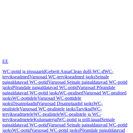
EE
WC-potid ja pissuaarid
Geberit AquaClean dušš-WC-d
WC-
tervikseadmed
Varuosad WC-tervikseadmed jaoks
Seinale
paigaldatavad WC-potid
Varuosad Seinale paigaldatavad WC-potid
jaoks
Põrandale paigaldatavad WC-potid
Varuosad Põrandale
paigaldatavad WC-potid jaoks
WC-pealised
Varuosad WC-pealised
jaoks
WC-pottidele
Varuosad WC-pottidele
jaoks
Disainplaadid
Varuosad Disainplaadid jaoks
WC-
pealistele
Varuosad WC-pealistele jaoks
Tarvikud
WC-
tervikseadmetele
WC-pealistele
WC-pealistele ja WC-
tervikseadmetele
Kulumaterjal
WC-potid ja prill-lauad
Seinale
paigaldatavad WC-potid
Varuosad Seinale paigaldatavad WC-potid
jaoks
WC-potid
Varuosad WC-potid jaoks
Põrandale paigaldatavad