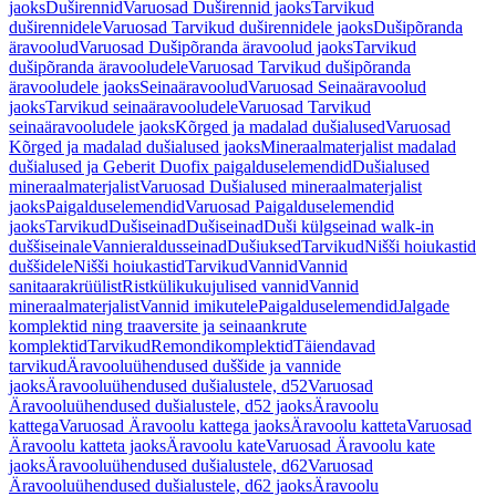
jaoks
Duširennid
Varuosad Duširennid jaoks
Tarvikud
duširennidele
Varuosad Tarvikud duširennidele jaoks
Dušipõranda
äravoolud
Varuosad Dušipõranda äravoolud jaoks
Tarvikud
dušipõranda äravooludele
Varuosad Tarvikud dušipõranda
äravooludele jaoks
Seinaäravoolud
Varuosad Seinaäravoolud
jaoks
Tarvikud seinaäravooludele
Varuosad Tarvikud
seinaäravooludele jaoks
Kõrged ja madalad dušialused
Varuosad
Kõrged ja madalad dušialused jaoks
Mineraalmaterjalist madalad
dušialused ja Geberit Duofix paigalduselemendid
Dušialused
mineraalmaterjalist
Varuosad Dušialused mineraalmaterjalist
jaoks
Paigalduselemendid
Varuosad Paigalduselemendid
jaoks
Tarvikud
Dušiseinad
Dušiseinad
Duši külgseinad walk-in
duššiseinale
Vannieraldusseinad
Dušiuksed
Tarvikud
Nišši hoiukastid
duššidele
Nišši hoiukastid
Tarvikud
Vannid
Vannid
sanitaarakrüülist
Ristkülikukujulised vannid
Vannid
mineraalmaterjalist
Vannid imikutele
Paigalduselemendid
Jalgade
komplektid ning traaversite ja seinaankrute
komplektid
Tarvikud
Remondikomplektid
Täiendavad
tarvikud
Äravooluühendused duššide ja vannide
jaoks
Äravooluühendused dušialustele, d52
Varuosad
Äravooluühendused dušialustele, d52 jaoks
Äravoolu
kattega
Varuosad Äravoolu kattega jaoks
Äravoolu katteta
Varuosad
Äravoolu katteta jaoks
Äravoolu kate
Varuosad Äravoolu kate
jaoks
Äravooluühendused dušialustele, d62
Varuosad
Äravooluühendused dušialustele, d62 jaoks
Äravoolu