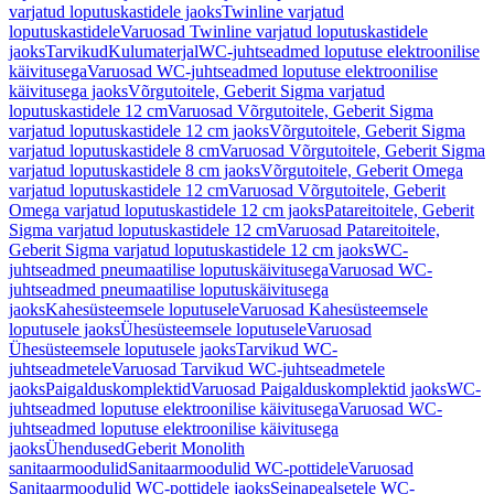
varjatud loputuskastidele jaoks
Twinline varjatud
loputuskastidele
Varuosad Twinline varjatud loputuskastidele
jaoks
Tarvikud
Kulumaterjal
WC-juhtseadmed loputuse elektroonilise
käivitusega
Varuosad WC-juhtseadmed loputuse elektroonilise
käivitusega jaoks
Võrgutoitele, Geberit Sigma varjatud
loputuskastidele 12 cm
Varuosad Võrgutoitele, Geberit Sigma
varjatud loputuskastidele 12 cm jaoks
Võrgutoitele, Geberit Sigma
varjatud loputuskastidele 8 cm
Varuosad Võrgutoitele, Geberit Sigma
varjatud loputuskastidele 8 cm jaoks
Võrgutoitele, Geberit Omega
varjatud loputuskastidele 12 cm
Varuosad Võrgutoitele, Geberit
Omega varjatud loputuskastidele 12 cm jaoks
Patareitoitele, Geberit
Sigma varjatud loputuskastidele 12 cm
Varuosad Patareitoitele,
Geberit Sigma varjatud loputuskastidele 12 cm jaoks
WC-
juhtseadmed pneumaatilise loputuskäivitusega
Varuosad WC-
juhtseadmed pneumaatilise loputuskäivitusega
jaoks
Kahesüsteemsele loputusele
Varuosad Kahesüsteemsele
loputusele jaoks
Ühesüsteemsele loputusele
Varuosad
Ühesüsteemsele loputusele jaoks
Tarvikud WC-
juhtseadmetele
Varuosad Tarvikud WC-juhtseadmetele
jaoks
Paigalduskomplektid
Varuosad Paigalduskomplektid jaoks
WC-
juhtseadmed loputuse elektroonilise käivitusega
Varuosad WC-
juhtseadmed loputuse elektroonilise käivitusega
jaoks
Ühendused
Geberit Monolith
sanitaarmoodulid
Sanitaarmoodulid WC-pottidele
Varuosad
Sanitaarmoodulid WC-pottidele jaoks
Seinapealsetele WC-