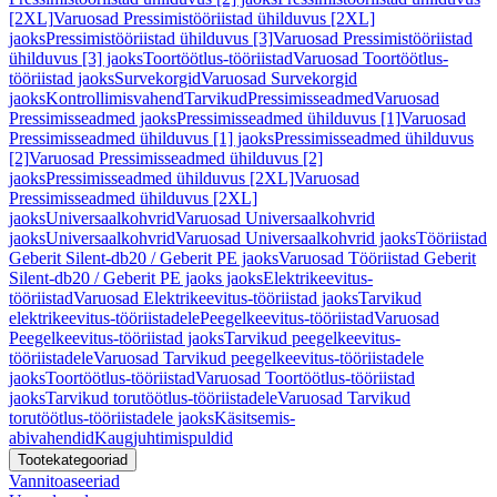
[2XL]
Varuosad Pressimistööriistad ühilduvus [2XL]
jaoks
Pressimistööriistad ühilduvus [3]
Varuosad Pressimistööriistad
ühilduvus [3] jaoks
Toortöötlus-tööriistad
Varuosad Toortöötlus-
tööriistad jaoks
Survekorgid
Varuosad Survekorgid
jaoks
Kontrollimisvahend
Tarvikud
Pressimisseadmed
Varuosad
Pressimisseadmed jaoks
Pressimisseadmed ühilduvus [1]
Varuosad
Pressimisseadmed ühilduvus [1] jaoks
Pressimisseadmed ühilduvus
[2]
Varuosad Pressimisseadmed ühilduvus [2]
jaoks
Pressimisseadmed ühilduvus [2XL]
Varuosad
Pressimisseadmed ühilduvus [2XL]
jaoks
Universaalkohvrid
Varuosad Universaalkohvrid
jaoks
Universaalkohvrid
Varuosad Universaalkohvrid jaoks
Tööriistad
Geberit Silent-db20 / Geberit PE jaoks
Varuosad Tööriistad Geberit
Silent-db20 / Geberit PE jaoks jaoks
Elektrikeevitus-
tööriistad
Varuosad Elektrikeevitus-tööriistad jaoks
Tarvikud
elektrikeevitus-tööriistadele
Peegelkeevitus-tööriistad
Varuosad
Peegelkeevitus-tööriistad jaoks
Tarvikud peegelkeevitus-
tööriistadele
Varuosad Tarvikud peegelkeevitus-tööriistadele
jaoks
Toortöötlus-tööriistad
Varuosad Toortöötlus-tööriistad
jaoks
Tarvikud torutöötlus-tööriistadele
Varuosad Tarvikud
torutöötlus-tööriistadele jaoks
Käsitsemis-
abivahendid
Kaugjuhtimispuldid
Tootekategooriad
Vannitoaseeriad