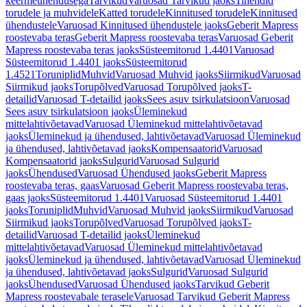
keermeühendusega
Tarvikud
Varuosad Tarvikud jaoks
Tihendid
torudele ja muhvidele
Katted torudele
Kinnitused torudele
Kinnitused
ühendustele
Varuosad Kinnitused ühendustele jaoks
Geberit Mapress
roostevaba teras
Geberit Mapress roostevaba teras
Varuosad Geberit
Mapress roostevaba teras jaoks
Süsteemitorud 1.4401
Varuosad
Süsteemitorud 1.4401 jaoks
Süsteemitorud
1.4521
Toruniplid
Muhvid
Varuosad Muhvid jaoks
Siirmikud
Varuosad
Siirmikud jaoks
Torupõlved
Varuosad Torupõlved jaoks
T-
detailid
Varuosad T-detailid jaoks
Sees asuv tsirkulatsioon
Varuosad
Sees asuv tsirkulatsioon jaoks
Üleminekud
mittelahtivõetavad
Varuosad Üleminekud mittelahtivõetavad
jaoks
Üleminekud ja ühendused, lahtivõetavad
Varuosad Üleminekud
ja ühendused, lahtivõetavad jaoks
Kompensaatorid
Varuosad
Kompensaatorid jaoks
Sulgurid
Varuosad Sulgurid
jaoks
Ühendused
Varuosad Ühendused jaoks
Geberit Mapress
roostevaba teras, gaas
Varuosad Geberit Mapress roostevaba teras,
gaas jaoks
Süsteemitorud 1.4401
Varuosad Süsteemitorud 1.4401
jaoks
Toruniplid
Muhvid
Varuosad Muhvid jaoks
Siirmikud
Varuosad
Siirmikud jaoks
Torupõlved
Varuosad Torupõlved jaoks
T-
detailid
Varuosad T-detailid jaoks
Üleminekud
mittelahtivõetavad
Varuosad Üleminekud mittelahtivõetavad
jaoks
Üleminekud ja ühendused, lahtivõetavad
Varuosad Üleminekud
ja ühendused, lahtivõetavad jaoks
Sulgurid
Varuosad Sulgurid
jaoks
Ühendused
Varuosad Ühendused jaoks
Tarvikud Geberit
Mapress roostevabale terasele
Varuosad Tarvikud Geberit Mapress