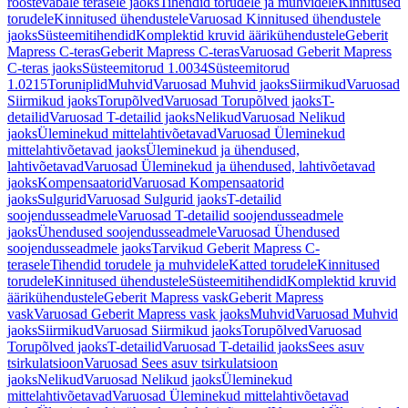
roostevabale terasele jaoks
Tihendid torudele ja muhvidele
Kinnitused
torudele
Kinnitused ühendustele
Varuosad Kinnitused ühendustele
jaoks
Süsteemitihendid
Komplektid kruvid äärikühendustele
Geberit
Mapress C-teras
Geberit Mapress C-teras
Varuosad Geberit Mapress
C-teras jaoks
Süsteemitorud 1.0034
Süsteemitorud
1.0215
Toruniplid
Muhvid
Varuosad Muhvid jaoks
Siirmikud
Varuosad
Siirmikud jaoks
Torupõlved
Varuosad Torupõlved jaoks
T-
detailid
Varuosad T-detailid jaoks
Nelikud
Varuosad Nelikud
jaoks
Üleminekud mittelahtivõetavad
Varuosad Üleminekud
mittelahtivõetavad jaoks
Üleminekud ja ühendused,
lahtivõetavad
Varuosad Üleminekud ja ühendused, lahtivõetavad
jaoks
Kompensaatorid
Varuosad Kompensaatorid
jaoks
Sulgurid
Varuosad Sulgurid jaoks
T-detailid
soojendusseadmele
Varuosad T-detailid soojendusseadmele
jaoks
Ühendused soojendusseadmele
Varuosad Ühendused
soojendusseadmele jaoks
Tarvikud Geberit Mapress C-
terasele
Tihendid torudele ja muhvidele
Katted torudele
Kinnitused
torudele
Kinnitused ühendustele
Süsteemitihendid
Komplektid kruvid
äärikühendustele
Geberit Mapress vask
Geberit Mapress
vask
Varuosad Geberit Mapress vask jaoks
Muhvid
Varuosad Muhvid
jaoks
Siirmikud
Varuosad Siirmikud jaoks
Torupõlved
Varuosad
Torupõlved jaoks
T-detailid
Varuosad T-detailid jaoks
Sees asuv
tsirkulatsioon
Varuosad Sees asuv tsirkulatsioon
jaoks
Nelikud
Varuosad Nelikud jaoks
Üleminekud
mittelahtivõetavad
Varuosad Üleminekud mittelahtivõetavad