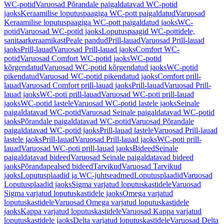
WC-potid
Varuosad Põrandale paigaldatavad WC-potid
jaoks
Keraamilise loputuspaagiga WC-pott paigaldatud
Varuosad
Keraamilise loputuspaagiga WC-pott paigaldatud jaoks
WC-
potid
Varuosad WC-potid jaoks
Loputuspaagid WC-pottidele,
sanitaarkeraamikast
Peale pandud
Prill-lauad
Varuosad Prill-lauad
jaoks
Prill-lauad
Varuosad Prill-lauad jaoks
Comfort WC-
potid
Varuosad Comfort WC-potid jaoks
WC-potid
kõrgendatud
Varuosad WC-potid kõrgendatud jaoks
WC-potid
pikendatud
Varuosad WC-potid pikendatud jaoks
Comfort prill-
lauad
Varuosad Comfort prill-lauad jaoks
Prill-lauad
Varuosad Prill-
lauad jaoks
WC-poti prill-lauad
Varuosad WC-poti prill-lauad
jaoks
WC-potid lastele
Varuosad WC-potid lastele jaoks
Seinale
paigaldatavad WC-potid
Varuosad Seinale paigaldatavad WC-potid
jaoks
Põrandale paigaldatavad WC-potid
Varuosad Põrandale
paigaldatavad WC-potid jaoks
Prill-lauad lastele
Varuosad Prill-lauad
lastele jaoks
Prill-lauad
Varuosad Prill-lauad jaoks
WC-poti prill-
lauad
Varuosad WC-poti prill-lauad jaoks
Bideed
Seinale
paigaldatavad bideed
Varuosad Seinale paigaldatavad bideed
jaoks
Põrandapealsed bideed
Tarvikud
Varuosad Tarvikud
jaoks
Loputusplaadid ja WC-juhtseadmed
Loputusplaadid
Varuosad
Loputusplaadid jaoks
Sigma varjatud loputuskastidele
Varuosad
Sigma varjatud loputuskastidele jaoks
Omega varjatud
loputuskastidele
Varuosad Omega varjatud loputuskastidele
jaoks
Kappa varjatud loputuskastidele
Varuosad Kappa varjatud
loputuskastidele jaoks
Delta varjatud loputuskastidele
Varuosad Delta