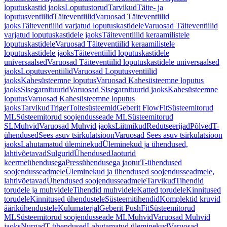
loputuskastid jaoks
Loputustorud
Tarvikud
Täite- ja
loputusventiilid
Täiteventiilid
Varuosad Täiteventiilid
jaoks
Täiteventiilid varjatud loputuskastidele
Varuosad Täiteventiilid
varjatud loputuskastidele jaoks
Täiteventiilid keraamilistele
loputuskastidele
Varuosad Täiteventiilid keraamilistele
loputuskastidele jaoks
Täiteventiilid loputuskastidele
universaalsed
Varuosad Täiteventiilid loputuskastidele universaalsed
jaoks
Loputusventiilid
Varuosad Loputusventiilid
jaoks
Kahesüsteemne loputus
Varuosad Kahesüsteemne loputus
jaoks
Sisegarnituurid
Varuosad Sisegarnituurid jaoks
Kahesüsteemne
loputus
Varuosad Kahesüsteemne loputus
jaoks
Tarvikud
Triger
Toitesüsteemid
Geberit FlowFit
Süsteemitorud
ML
Süsteemitorud soojendusseade ML
Süsteemitorud
SL
Muhvid
Varuosad Muhvid jaoks
Liitmikud
Redutseerijad
Põlved
T-
ühendused
Sees asuv tsirkulatsioon
Varuosad Sees asuv tsirkulatsioon
jaoks
Lahutamatud üleminekud
Üleminekud ja ühendused,
lahtivõetavad
Sulgurid
Ühendused
Jaoturid
keermeühendusega
Pressühendusega jaotur
T-ühendused
soojendusseadmele
Üleminekud ja ühendused soojendusseadmele,
lahtivõetavad
Ühendused soojendusseadmele
Tarvikud
Tihendid
torudele ja muhvidele
Tihendid muhvidele
Katted torudele
Kinnitused
torudele
Kinnitused ühendustele
Süsteemitihendid
Komplektid kruvid
äärikühendustele
Kulumaterjal
Geberit PushFit
Süsteemitorud
ML
Süsteemitorud soojendusseade ML
Muhvid
Varuosad Muhvid
jaoks
Nurgad
T-ühendused
Lahutamatud üleminekud
Varuosad