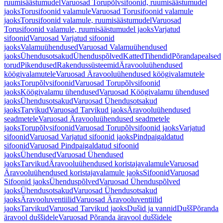
ruumisäästumudel
Varuosad Torupõlvsifoonid, ruumisäästumudel
jaoks
Torusifoonid valamule
Varuosad Torusifoonid valamule
jaoks
Torusifoonid valamule, ruumisäästumudel
Varuosad
Torusifoonid valamule, ruumisäästumudel jaoks
Varjatud
sifoonid
Varuosad Varjatud sifoonid
jaoks
Valamuühendused
Varuosad Valamuühendused
jaoks
Ühendusotsakud
Ühenduspõlved
Katted
Tihendid
Põrandapealsed
torud
Pikendused
Rakendussüsteemid
Äravooluühendused
köögivalamutele
Varuosad Äravooluühendused köögivalamutele
jaoks
Torupõlvsifoonid
Varuosad Torupõlvsifoonid
jaoks
Köögivalamu ühendused
Varuosad Köögivalamu ühendused
jaoks
Ühendusotsakud
Varuosad Ühendusotsakud
jaoks
Tarvikud
Varuosad Tarvikud jaoks
Äravooluühendused
seadmetele
Varuosad Äravooluühendused seadmetele
jaoks
Torupõlvsifoonid
Varuosad Torupõlvsifoonid jaoks
Varjatud
sifoonid
Varuosad Varjatud sifoonid jaoks
Pindpaigaldatud
sifoonid
Varuosad Pindpaigaldatud sifoonid
jaoks
Ühendused
Varuosad Ühendused
jaoks
Tarvikud
Äravooluühendused koristajavalamule
Varuosad
Äravooluühendused koristajavalamule jaoks
Sifoonid
Varuosad
Sifoonid jaoks
Ühenduspõlved
Varuosad Ühenduspõlved
jaoks
Ühendusotsakud
Varuosad Ühendusotsakud
jaoks
Äravooluventiilid
Varuosad Äravooluventiilid
jaoks
Tarvikud
Varuosad Tarvikud jaoks
Dušid ja vannid
Dušš
Põranda
äravool duššidele
Varuosad Põranda äravool duššidele