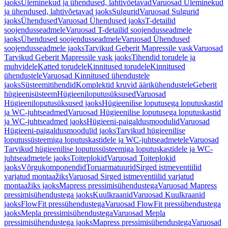
jaoks
Üleminekud ja ühendused, lahtivõetavad
Varuosad Üleminekud
ja ühendused, lahtivõetavad jaoks
Sulgurid
Varuosad Sulgurid
jaoks
Ühendused
Varuosad Ühendused jaoks
T-detailid
soojendusseadmele
Varuosad T-detailid soojendusseadmele
jaoks
Ühendused soojendusseadmele
Varuosad Ühendused
soojendusseadmele jaoks
Tarvikud Geberit Mapressile vask
Varuosad
Tarvikud Geberit Mapressile vask jaoks
Tihendid torudele ja
muhvidele
Katted torudele
Kinnitused torudele
Kinnitused
ühendustele
Varuosad Kinnitused ühendustele
jaoks
Süsteemitihendid
Komplektid kruvid äärikühendustele
Geberit
hügieenisüsteem
Hügieeniloputusüksused
Varuosad
Hügieeniloputusüksused jaoks
Hügieenilise loputusega loputuskastid
ja WC-juhtseadmed
Varuosad Hügieenilise loputusega loputuskastid
ja WC-juhtseadmed jaoks
Hügieeni-paigaldusmoodulid
Varuosad
Hügieeni-paigaldusmoodulid jaoks
Tarvikud hügieenilise
loputussüsteemiga loputuskastidele ja WC-juhtseadmetele
Varuosad
Tarvikud hügieenilise loputussüsteemiga loputuskastidele ja WC-
juhtseadmetele jaoks
Toiteplokid
Varuosad Toiteplokid
jaoks
Võrgukomponendid
Toruarmatuurid
Sirged istmeventiilid
varjatud montaažiks
Varuosad Sirged istmeventiilid varjatud
montaažiks jaoks
Mapress pressimisühendustega
Varuosad Mapress
pressimisühendustega jaoks
Kuulkraanid
Varuosad Kuulkraanid
jaoks
FlowFit pressühendustega
Varuosad FlowFit pressühendustega
jaoks
Mepla pressimisühendustega
Varuosad Mepla
pressimisühendustega jaoks
Mapress pressimisühendustega
Varuosad