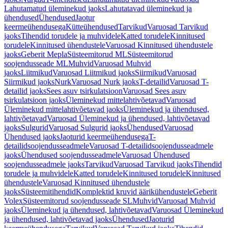
Lahutamatud üleminekud jaoks
Lahutatavad üleminekud ja
ühendused
Ühendused
Jaotur
keermeühendusega
Kütteühendused
Tarvikud
Varuosad Tarvikud
jaoks
Tihendid torudele ja muhvidele
Katted torudele
Kinnitused
torudele
Kinnitused ühendustele
Varuosad Kinnitused ühendustele
jaoks
Geberit Mepla
Süsteemitorud ML
Süsteemitorud
soojendusseade ML
Muhvid
Varuosad Muhvid
jaoks
Liitmikud
Varuosad Liitmikud jaoks
Siirmikud
Varuosad
Siirmikud jaoks
Nurk
Varuosad Nurk jaoks
T-detailid
Varuosad T-
detailid jaoks
Sees asuv tsirkulatsioon
Varuosad Sees asuv
tsirkulatsioon jaoks
Üleminekud mittelahtivõetavad
Varuosad
Üleminekud mittelahtivõetavad jaoks
Üleminekud ja ühendused,
lahtivõetavad
Varuosad Üleminekud ja ühendused, lahtivõetavad
jaoks
Sulgurid
Varuosad Sulgurid jaoks
Ühendused
Varuosad
Ühendused jaoks
Jaoturid keermeühendusega
T-
detailidsoojendusseadmele
Varuosad T-detailidsoojendusseadmele
jaoks
Ühendused soojendusseadmele
Varuosad Ühendused
soojendusseadmele jaoks
Tarvikud
Varuosad Tarvikud jaoks
Tihendid
torudele ja muhvidele
Katted torudele
Kinnitused torudele
Kinnitused
ühendustele
Varuosad Kinnitused ühendustele
jaoks
Süsteemitihendid
Komplektid kruvid äärikühendustele
Geberit
Volex
Süsteemitorud soojendusseade SL
Muhvid
Varuosad Muhvid
jaoks
Üleminekud ja ühendused, lahtivõetavad
Varuosad Üleminekud
ja ühendused, lahtivõetavad jaoks
Ühendused
Jaoturid