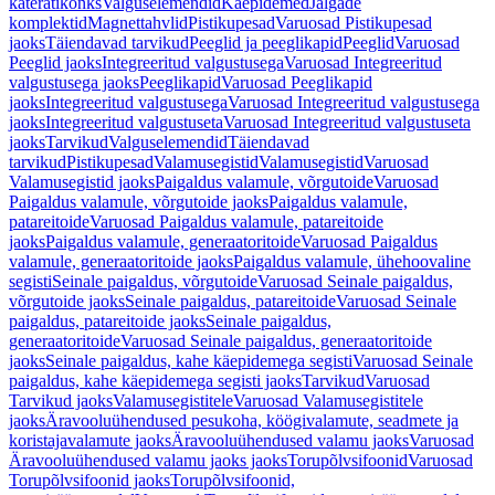
käterätikonks
Valguselemendid
Käepidemed
Jalgade
komplektid
Magnettahvlid
Pistikupesad
Varuosad Pistikupesad
jaoks
Täiendavad tarvikud
Peeglid ja peeglikapid
Peeglid
Varuosad
Peeglid jaoks
Integreeritud valgustusega
Varuosad Integreeritud
valgustusega jaoks
Peeglikapid
Varuosad Peeglikapid
jaoks
Integreeritud valgustusega
Varuosad Integreeritud valgustusega
jaoks
Integreeritud valgustuseta
Varuosad Integreeritud valgustuseta
jaoks
Tarvikud
Valguselemendid
Täiendavad
tarvikud
Pistikupesad
Valamusegistid
Valamusegistid
Varuosad
Valamusegistid jaoks
Paigaldus valamule, võrgutoide
Varuosad
Paigaldus valamule, võrgutoide jaoks
Paigaldus valamule,
patareitoide
Varuosad Paigaldus valamule, patareitoide
jaoks
Paigaldus valamule, generaatoritoide
Varuosad Paigaldus
valamule, generaatoritoide jaoks
Paigaldus valamule, ühehoovaline
segisti
Seinale paigaldus, võrgutoide
Varuosad Seinale paigaldus,
võrgutoide jaoks
Seinale paigaldus, patareitoide
Varuosad Seinale
paigaldus, patareitoide jaoks
Seinale paigaldus,
generaatoritoide
Varuosad Seinale paigaldus, generaatoritoide
jaoks
Seinale paigaldus, kahe käepidemega segisti
Varuosad Seinale
paigaldus, kahe käepidemega segisti jaoks
Tarvikud
Varuosad
Tarvikud jaoks
Valamusegistitele
Varuosad Valamusegistitele
jaoks
Äravooluühendused pesukoha, köögivalamute, seadmete ja
koristajavalamute jaoks
Äravooluühendused valamu jaoks
Varuosad
Äravooluühendused valamu jaoks jaoks
Torupõlvsifoonid
Varuosad
Torupõlvsifoonid jaoks
Torupõlvsifoonid,