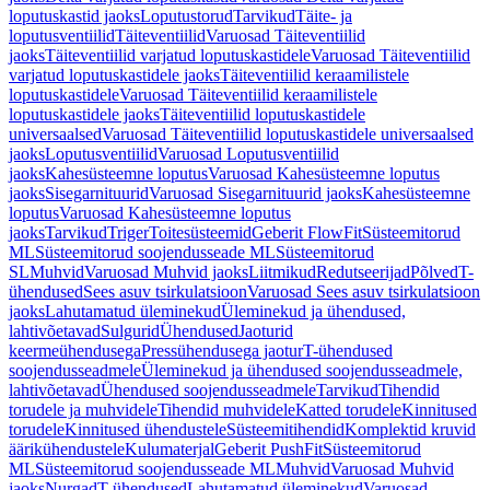
loputuskastid jaoks
Loputustorud
Tarvikud
Täite- ja
loputusventiilid
Täiteventiilid
Varuosad Täiteventiilid
jaoks
Täiteventiilid varjatud loputuskastidele
Varuosad Täiteventiilid
varjatud loputuskastidele jaoks
Täiteventiilid keraamilistele
loputuskastidele
Varuosad Täiteventiilid keraamilistele
loputuskastidele jaoks
Täiteventiilid loputuskastidele
universaalsed
Varuosad Täiteventiilid loputuskastidele universaalsed
jaoks
Loputusventiilid
Varuosad Loputusventiilid
jaoks
Kahesüsteemne loputus
Varuosad Kahesüsteemne loputus
jaoks
Sisegarnituurid
Varuosad Sisegarnituurid jaoks
Kahesüsteemne
loputus
Varuosad Kahesüsteemne loputus
jaoks
Tarvikud
Triger
Toitesüsteemid
Geberit FlowFit
Süsteemitorud
ML
Süsteemitorud soojendusseade ML
Süsteemitorud
SL
Muhvid
Varuosad Muhvid jaoks
Liitmikud
Redutseerijad
Põlved
T-
ühendused
Sees asuv tsirkulatsioon
Varuosad Sees asuv tsirkulatsioon
jaoks
Lahutamatud üleminekud
Üleminekud ja ühendused,
lahtivõetavad
Sulgurid
Ühendused
Jaoturid
keermeühendusega
Pressühendusega jaotur
T-ühendused
soojendusseadmele
Üleminekud ja ühendused soojendusseadmele,
lahtivõetavad
Ühendused soojendusseadmele
Tarvikud
Tihendid
torudele ja muhvidele
Tihendid muhvidele
Katted torudele
Kinnitused
torudele
Kinnitused ühendustele
Süsteemitihendid
Komplektid kruvid
äärikühendustele
Kulumaterjal
Geberit PushFit
Süsteemitorud
ML
Süsteemitorud soojendusseade ML
Muhvid
Varuosad Muhvid
jaoks
Nurgad
T-ühendused
Lahutamatud üleminekud
Varuosad