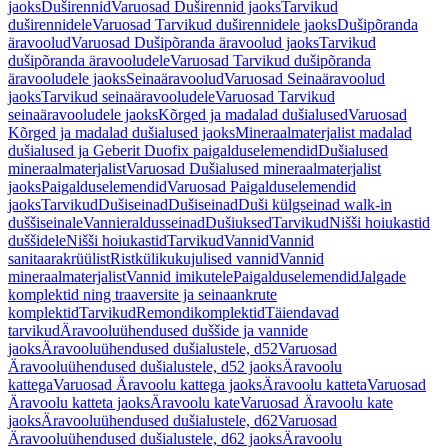
jaoks
Duširennid
Varuosad Duširennid jaoks
Tarvikud
duširennidele
Varuosad Tarvikud duširennidele jaoks
Dušipõranda
äravoolud
Varuosad Dušipõranda äravoolud jaoks
Tarvikud
dušipõranda äravooludele
Varuosad Tarvikud dušipõranda
äravooludele jaoks
Seinaäravoolud
Varuosad Seinaäravoolud
jaoks
Tarvikud seinaäravooludele
Varuosad Tarvikud
seinaäravooludele jaoks
Kõrged ja madalad dušialused
Varuosad
Kõrged ja madalad dušialused jaoks
Mineraalmaterjalist madalad
dušialused ja Geberit Duofix paigalduselemendid
Dušialused
mineraalmaterjalist
Varuosad Dušialused mineraalmaterjalist
jaoks
Paigalduselemendid
Varuosad Paigalduselemendid
jaoks
Tarvikud
Dušiseinad
Dušiseinad
Duši külgseinad walk-in
duššiseinale
Vannieraldusseinad
Dušiuksed
Tarvikud
Nišši hoiukastid
duššidele
Nišši hoiukastid
Tarvikud
Vannid
Vannid
sanitaarakrüülist
Ristkülikukujulised vannid
Vannid
mineraalmaterjalist
Vannid imikutele
Paigalduselemendid
Jalgade
komplektid ning traaversite ja seinaankrute
komplektid
Tarvikud
Remondikomplektid
Täiendavad
tarvikud
Äravooluühendused duššide ja vannide
jaoks
Äravooluühendused dušialustele, d52
Varuosad
Äravooluühendused dušialustele, d52 jaoks
Äravoolu
kattega
Varuosad Äravoolu kattega jaoks
Äravoolu katteta
Varuosad
Äravoolu katteta jaoks
Äravoolu kate
Varuosad Äravoolu kate
jaoks
Äravooluühendused dušialustele, d62
Varuosad
Äravooluühendused dušialustele, d62 jaoks
Äravoolu