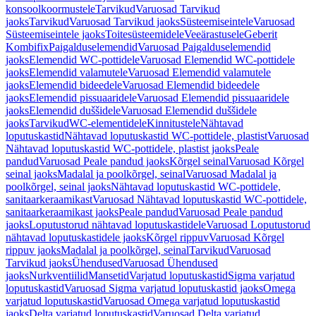
konsoolkoormustele
Tarvikud
Varuosad Tarvikud
jaoks
Tarvikud
Varuosad Tarvikud jaoks
Süsteemiseintele
Varuosad
Süsteemiseintele jaoks
Toitesüsteemidele
Veeärastusele
Geberit
Kombifix
Paigalduselemendid
Varuosad Paigalduselemendid
jaoks
Elemendid WC-pottidele
Varuosad Elemendid WC-pottidele
jaoks
Elemendid valamutele
Varuosad Elemendid valamutele
jaoks
Elemendid bideedele
Varuosad Elemendid bideedele
jaoks
Elemendid pissuaaridele
Varuosad Elemendid pissuaaridele
jaoks
Elemendid duššidele
Varuosad Elemendid duššidele
jaoks
Tarvikud
WC-elementidele
Kinnitustele
Nähtavad
loputuskastid
Nähtavad loputuskastid WC-pottidele, plastist
Varuosad
Nähtavad loputuskastid WC-pottidele, plastist jaoks
Peale
pandud
Varuosad Peale pandud jaoks
Kõrgel seinal
Varuosad Kõrgel
seinal jaoks
Madalal ja poolkõrgel, seinal
Varuosad Madalal ja
poolkõrgel, seinal jaoks
Nähtavad loputuskastid WC-pottidele,
sanitaarkeraamikast
Varuosad Nähtavad loputuskastid WC-pottidele,
sanitaarkeraamikast jaoks
Peale pandud
Varuosad Peale pandud
jaoks
Loputustorud nähtavad loputuskastidele
Varuosad Loputustorud
nähtavad loputuskastidele jaoks
Kõrgel rippuv
Varuosad Kõrgel
rippuv jaoks
Madalal ja poolkõrgel, seinal
Tarvikud
Varuosad
Tarvikud jaoks
Ühendused
Varuosad Ühendused
jaoks
Nurkventiilid
Mansetid
Varjatud loputuskastid
Sigma varjatud
loputuskastid
Varuosad Sigma varjatud loputuskastid jaoks
Omega
varjatud loputuskastid
Varuosad Omega varjatud loputuskastid
jaoks
Delta varjatud loputuskastid
Varuosad Delta varjatud