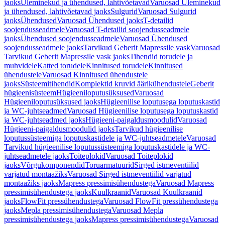
jaoks
Üleminekud ja ühendused, lahtivõetavad
Varuosad Üleminekud
ja ühendused, lahtivõetavad jaoks
Sulgurid
Varuosad Sulgurid
jaoks
Ühendused
Varuosad Ühendused jaoks
T-detailid
soojendusseadmele
Varuosad T-detailid soojendusseadmele
jaoks
Ühendused soojendusseadmele
Varuosad Ühendused
soojendusseadmele jaoks
Tarvikud Geberit Mapressile vask
Varuosad
Tarvikud Geberit Mapressile vask jaoks
Tihendid torudele ja
muhvidele
Katted torudele
Kinnitused torudele
Kinnitused
ühendustele
Varuosad Kinnitused ühendustele
jaoks
Süsteemitihendid
Komplektid kruvid äärikühendustele
Geberit
hügieenisüsteem
Hügieeniloputusüksused
Varuosad
Hügieeniloputusüksused jaoks
Hügieenilise loputusega loputuskastid
ja WC-juhtseadmed
Varuosad Hügieenilise loputusega loputuskastid
ja WC-juhtseadmed jaoks
Hügieeni-paigaldusmoodulid
Varuosad
Hügieeni-paigaldusmoodulid jaoks
Tarvikud hügieenilise
loputussüsteemiga loputuskastidele ja WC-juhtseadmetele
Varuosad
Tarvikud hügieenilise loputussüsteemiga loputuskastidele ja WC-
juhtseadmetele jaoks
Toiteplokid
Varuosad Toiteplokid
jaoks
Võrgukomponendid
Toruarmatuurid
Sirged istmeventiilid
varjatud montaažiks
Varuosad Sirged istmeventiilid varjatud
montaažiks jaoks
Mapress pressimisühendustega
Varuosad Mapress
pressimisühendustega jaoks
Kuulkraanid
Varuosad Kuulkraanid
jaoks
FlowFit pressühendustega
Varuosad FlowFit pressühendustega
jaoks
Mepla pressimisühendustega
Varuosad Mepla
pressimisühendustega jaoks
Mapress pressimisühendustega
Varuosad