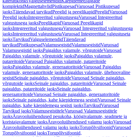
käterätikonks
Valguselemendid
Käepidemed
Jalgade
komplektid
Magnettahvlid
Pistikupesad
Varuosad Pistikupesad
jaoks
Täiendavad tarvikud
Peeglid ja peeglikapid
Peeglid
Varuosad
Peeglid jaoks
Integreeritud valgustusega
Varuosad Integreeritud
valgustusega jaoks
Peeglikapid
Varuosad Peeglikapid
jaoks
Integreeritud valgustusega
Varuosad Integreeritud valgustusega
jaoks
Integreeritud valgustuseta
Varuosad Integreeritud valgustuseta
jaoks
Tarvikud
Valguselemendid
Täiendavad
tarvikud
Pistikupesad
Valamusegistid
Valamusegistid
Varuosad
Valamusegistid jaoks
Paigaldus valamule, võrgutoide
Varuosad
Paigaldus valamule, võrgutoide jaoks
Paigaldus valamule,
patareitoide
Varuosad Paigaldus valamule, patareitoide
jaoks
Paigaldus valamule, generaatoritoide
Varuosad Paigaldus
valamule, generaatoritoide jaoks
Paigaldus valamule, ühehoovaline
segisti
Seinale paigaldus, võrgutoide
Varuosad Seinale paigaldus,
võrgutoide jaoks
Seinale paigaldus, patareitoide
Varuosad Seinale
paigaldus, patareitoide jaoks
Seinale paigaldus,
generaatoritoide
Varuosad Seinale paigaldus, generaatoritoide
jaoks
Seinale paigaldus, kahe käepidemega segisti
Varuosad Seinale
paigaldus, kahe käepidemega segisti jaoks
Tarvikud
Varuosad
Tarvikud jaoks
Valamusegistitele
Varuosad Valamusegistitele
jaoks
Äravooluühendused pesukoha, köögivalamute, seadmete ja
koristajavalamute jaoks
Äravooluühendused valamu jaoks
Varuosad
Äravooluühendused valamu jaoks jaoks
Torupõlvsifoonid
Varuosad
Torupõlvsifoonid jaoks
Torupõlvsifoonid,