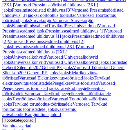
[2XL]
Varuosad Pressimistööriistad ühilduvus [2XL]
jaoks
Pressimistööriistad ühilduvus [3]
Varuosad Pressimistööriistad
ühilduvus [3] jaoks
Toortöötlus-tööriistad
Varuosad Toortöötlus-
tööriistad jaoks
Survekorgid
Varuosad Survekorgid
jaoks
Kontrollimisvahend
Tarvikud
Pressimisseadmed
Varuosad
Pressimisseadmed jaoks
Pressimisseadmed ühilduvus [1]
Varuosad
Pressimisseadmed ühilduvus [1] jaoks
Pressimisseadmed ühilduvus
[2]
Varuosad Pressimisseadmed ühilduvus [2]
jaoks
Pressimisseadmed ühilduvus [2XL]
Varuosad
Pressimisseadmed ühilduvus [2XL]
jaoks
Universaalkohvrid
Varuosad Universaalkohvrid
jaoks
Universaalkohvrid
Varuosad Universaalkohvrid jaoks
Tööriistad
Geberit Silent-db20 / Geberit PE jaoks
Varuosad Tööriistad Geberit
Silent-db20 / Geberit PE jaoks jaoks
Elektrikeevitus-
tööriistad
Varuosad Elektrikeevitus-tööriistad jaoks
Tarvikud
elektrikeevitus-tööriistadele
Peegelkeevitus-tööriistad
Varuosad
Peegelkeevitus-tööriistad jaoks
Tarvikud peegelkeevitus-
tööriistadele
Varuosad Tarvikud peegelkeevitus-tööriistadele
jaoks
Toortöötlus-tööriistad
Varuosad Toortöötlus-tööriistad
jaoks
Tarvikud torutöötlus-tööriistadele
Varuosad Tarvikud
torutöötlus-tööriistadele jaoks
Käsitsemis-
abivahendid
Kaugjuhtimispuldid
Tootekategooriad
Vannitoaseeriad