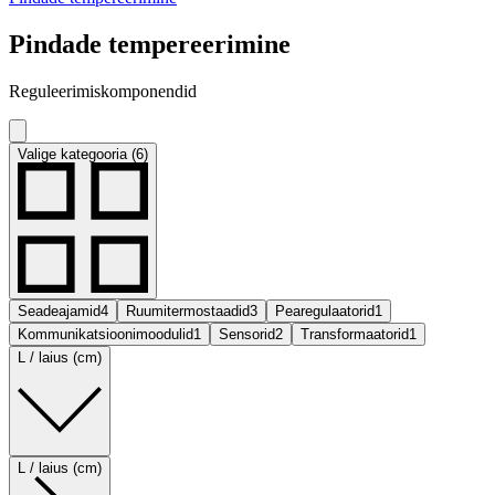
Pindade tempereerimine
Reguleerimiskomponendid
Valige kategooria (6)
Seadeajamid
4
Ruumitermostaadid
3
Pearegulaatorid
1
Kommunikatsioonimoodulid
1
Sensorid
2
Transformaatorid
1
L / laius (cm)
L / laius (cm)