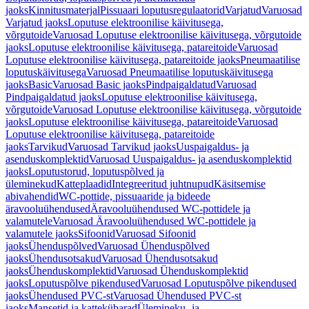
jaoks
Kinnitusmaterjal
Pissuaari loputusregulaatorid
Varjatud
Varuosad
Varjatud jaoks
Loputuse elektroonilise käivitusega,
võrgutoide
Varuosad Loputuse elektroonilise käivitusega, võrgutoide
jaoks
Loputuse elektroonilise käivitusega, patareitoide
Varuosad
Loputuse elektroonilise käivitusega, patareitoide jaoks
Pneumaatilise
loputuskäivitusega
Varuosad Pneumaatilise loputuskäivitusega
jaoks
Basic
Varuosad Basic jaoks
Pindpaigaldatud
Varuosad
Pindpaigaldatud jaoks
Loputuse elektroonilise käivitusega,
võrgutoide
Varuosad Loputuse elektroonilise käivitusega, võrgutoide
jaoks
Loputuse elektroonilise käivitusega, patareitoide
Varuosad
Loputuse elektroonilise käivitusega, patareitoide
jaoks
Tarvikud
Varuosad Tarvikud jaoks
Uuspaigaldus- ja
asenduskomplektid
Varuosad Uuspaigaldus- ja asenduskomplektid
jaoks
Loputustorud, loputuspõlved ja
üleminekud
Katteplaadid
Integreeritud juhtnupud
Käsitsemise
abivahendid
WC-pottide, pissuaaride ja bideede
äravooluühendused
Äravooluühendused WC-pottidele ja
valamutele
Varuosad Äravooluühendused WC-pottidele ja
valamutele jaoks
Sifoonid
Varuosad Sifoonid
jaoks
Ühenduspõlved
Varuosad Ühenduspõlved
jaoks
Ühendusotsakud
Varuosad Ühendusotsakud
jaoks
Ühenduskomplektid
Varuosad Ühenduskomplektid
jaoks
Loputuspõlve pikendused
Varuosad Loputuspõlve pikendused
jaoks
Ühendused PVC-st
Varuosad Ühendused PVC-st
jaoks
Mansetid ja kattekübarad
Ülemineku- ja