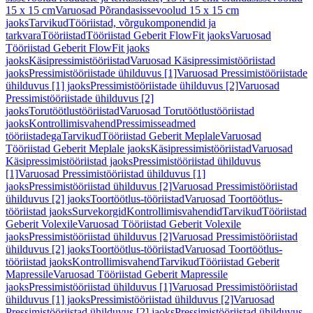
15 x 15 cm
Varuosad Põrandasissevoolud 15 x 15 cm
jaoks
Tarvikud
Tööriistad, võrgukomponendid ja
tarkvara
Tööriistad
Tööriistad Geberit FlowFit jaoks
Varuosad
Tööriistad Geberit FlowFit jaoks
jaoks
Käsipressimistööriistad
Varuosad Käsipressimistööriistad
jaoks
Pressimistööriistade ühilduvus [1]
Varuosad Pressimistööriistade
ühilduvus [1] jaoks
Pressimistööriistade ühilduvus [2]
Varuosad
Pressimistööriistade ühilduvus [2]
jaoks
Torutöötlustööriistad
Varuosad Torutöötlustööriistad
jaoks
Kontrollimisvahend
Pressimisseadmed
tööriistadega
Tarvikud
Tööriistad Geberit Meplale
Varuosad
Tööriistad Geberit Meplale jaoks
Käsipressimistööriistad
Varuosad
Käsipressimistööriistad jaoks
Pressimistööriistad ühilduvus
[1]
Varuosad Pressimistööriistad ühilduvus [1]
jaoks
Pressimistööriistad ühilduvus [2]
Varuosad Pressimistööriistad
ühilduvus [2] jaoks
Toortöötlus-tööriistad
Varuosad Toortöötlus-
tööriistad jaoks
Survekorgid
Kontrollimisvahendid
Tarvikud
Tööriistad
Geberit Volexile
Varuosad Tööriistad Geberit Volexile
jaoks
Pressimistööriistad ühilduvus [2]
Varuosad Pressimistööriistad
ühilduvus [2] jaoks
Toortöötlus-tööriistad
Varuosad Toortöötlus-
tööriistad jaoks
Kontrollimisvahend
Tarvikud
Tööriistad Geberit
Mapressile
Varuosad Tööriistad Geberit Mapressile
jaoks
Pressimistööriistad ühilduvus [1]
Varuosad Pressimistööriistad
ühilduvus [1] jaoks
Pressimistööriistad ühilduvus [2]
Varuosad
Pressimistööriistad ühilduvus [2] jaoks
Pressimistööriistad ühilduvus