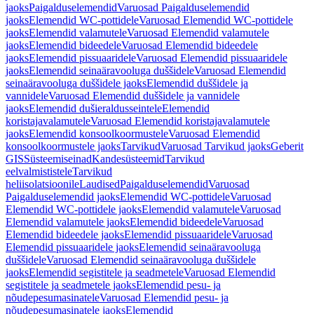
jaoks
Paigalduselemendid
Varuosad Paigalduselemendid
jaoks
Elemendid WC-pottidele
Varuosad Elemendid WC-pottidele
jaoks
Elemendid valamutele
Varuosad Elemendid valamutele
jaoks
Elemendid bideedele
Varuosad Elemendid bideedele
jaoks
Elemendid pissuaaridele
Varuosad Elemendid pissuaaridele
jaoks
Elemendid seinaäravooluga duššidele
Varuosad Elemendid
seinaäravooluga duššidele jaoks
Elemendid duššidele ja
vannidele
Varuosad Elemendid duššidele ja vannidele
jaoks
Elemendid dušieraldusseintele
Elemendid
koristajavalamutele
Varuosad Elemendid koristajavalamutele
jaoks
Elemendid konsoolkoormustele
Varuosad Elemendid
konsoolkoormustele jaoks
Tarvikud
Varuosad Tarvikud jaoks
Geberit
GIS
Süsteemiseinad
Kandesüsteemid
Tarvikud
eelvalmististele
Tarvikud
heliisolatsioonile
Laudised
Paigalduselemendid
Varuosad
Paigalduselemendid jaoks
Elemendid WC-pottidele
Varuosad
Elemendid WC-pottidele jaoks
Elemendid valamutele
Varuosad
Elemendid valamutele jaoks
Elemendid bideedele
Varuosad
Elemendid bideedele jaoks
Elemendid pissuaaridele
Varuosad
Elemendid pissuaaridele jaoks
Elemendid seinaäravooluga
duššidele
Varuosad Elemendid seinaäravooluga duššidele
jaoks
Elemendid segistitele ja seadmetele
Varuosad Elemendid
segistitele ja seadmetele jaoks
Elemendid pesu- ja
nõudepesumasinatele
Varuosad Elemendid pesu- ja
nõudepesumasinatele jaoks
Elemendid