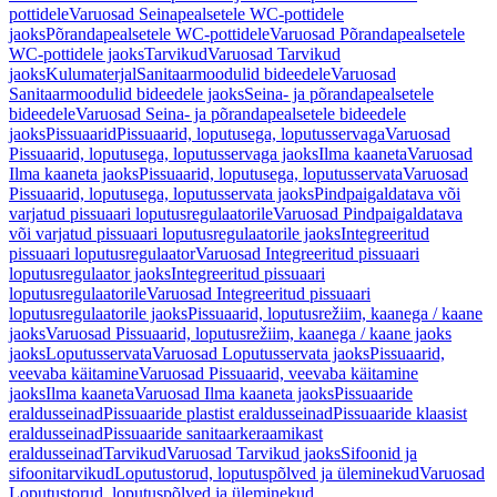
pottidele
Varuosad Seinapealsetele WC-pottidele
jaoks
Põrandapealsetele WC-pottidele
Varuosad Põrandapealsetele
WC-pottidele jaoks
Tarvikud
Varuosad Tarvikud
jaoks
Kulumaterjal
Sanitaarmoodulid bideedele
Varuosad
Sanitaarmoodulid bideedele jaoks
Seina- ja põrandapealsetele
bideedele
Varuosad Seina- ja põrandapealsetele bideedele
jaoks
Pissuaarid
Pissuaarid, loputusega, loputusservaga
Varuosad
Pissuaarid, loputusega, loputusservaga jaoks
Ilma kaaneta
Varuosad
Ilma kaaneta jaoks
Pissuaarid, loputusega, loputusservata
Varuosad
Pissuaarid, loputusega, loputusservata jaoks
Pindpaigaldatava või
varjatud pissuaari loputusregulaatorile
Varuosad Pindpaigaldatava
või varjatud pissuaari loputusregulaatorile jaoks
Integreeritud
pissuaari loputusregulaator
Varuosad Integreeritud pissuaari
loputusregulaator jaoks
Integreeritud pissuaari
loputusregulaatorile
Varuosad Integreeritud pissuaari
loputusregulaatorile jaoks
Pissuaarid, loputusrežiim, kaanega / kaane
jaoks
Varuosad Pissuaarid, loputusrežiim, kaanega / kaane jaoks
jaoks
Loputusservata
Varuosad Loputusservata jaoks
Pissuaarid,
veevaba käitamine
Varuosad Pissuaarid, veevaba käitamine
jaoks
Ilma kaaneta
Varuosad Ilma kaaneta jaoks
Pissuaaride
eraldusseinad
Pissuaaride plastist eraldusseinad
Pissuaaride klaasist
eraldusseinad
Pissuaaride sanitaarkeraamikast
eraldusseinad
Tarvikud
Varuosad Tarvikud jaoks
Sifoonid ja
sifoonitarvikud
Loputustorud, loputuspõlved ja üleminekud
Varuosad
Loputustorud, loputuspõlved ja üleminekud