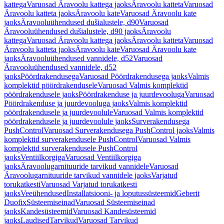
kattega
Varuosad Äravoolu kattega jaoks
Äravoolu katteta
Varuosad
Äravoolu katteta jaoks
Äravoolu kate
Varuosad Äravoolu kate
jaoks
Äravooluühendused dušialustele, d90
Varuosad
Äravooluühendused dušialustele, d90 jaoks
Äravoolu
kattega
Varuosad Äravoolu kattega jaoks
Äravoolu katteta
Varuosad
Äravoolu katteta jaoks
Äravoolu kate
Varuosad Äravoolu kate
jaoks
Äravooluühendused vannidele, d52
Varuosad
Äravooluühendused vannidele, d52
jaoks
Pöördrakendusega
Varuosad Pöördrakendusega jaoks
Valmis
komplektid pöördrakendusele
Varuosad Valmis komplektid
pöördrakendusele jaoks
Pöördrakenduse ja juurdevooluga
Varuosad
Pöördrakenduse ja juurdevooluga jaoks
Valmis komplektid
pöördrakendusele ja juurdevoolule
Varuosad Valmis komplektid
pöördrakendusele ja juurdevoolule jaoks
Surverakendusega
PushControl
Varuosad Surverakendusega PushControl jaoks
Valmis
komplektid surverakendusele PushControl
Varuosad Valmis
komplektid surverakendusele PushControl
jaoks
Ventiilkorgiga
Varuosad Ventiilkorgiga
jaoks
Äravoolugarnituuride tarvikud vannidele
Varuosad
Äravoolugarnituuride tarvikud vannidele jaoks
Varjatud
torukatkesti
Varuosad Varjatud torukatkesti
jaoks
Veeühendused
Installatsiooni- ja loputussüsteemid
Geberit
Duofix
Süsteemiseinad
Varuosad Süsteemiseinad
jaoks
Kandesüsteemid
Varuosad Kandesüsteemid
jaoks
Laudised
Tarvikud
Varuosad Tarvikud