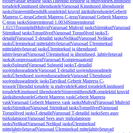
roostevabale terasele jaoks
Tihendid torudele ja muhvidele
Kinnitused
torudele
Kinnitused ühendustele
Varuosad Kinnitused ühendustele
jaoks
Süsteemitihendid
Komplektid kruvid äärikühendustele
Geberit
Mapress C-teras
Geberit Mapress C-teras
Varuosad Geberit Mapress
C-teras jaoks
Süsteemitorud 1.0034
Süsteemitorud
1.0215
Toruniplid
Muhvid
Varuosad Muhvid jaoks
Siirmikud
Varuosad
Siirmikud jaoks
Torupõlved
Varuosad Torupõlved jaoks
T-
detailid
Varuosad T-detailid jaoks
Nelikud
Varuosad Nelikud
jaoks
Üleminekud mittelahtivõetavad
Varuosad Üleminekud
mittelahtivõetavad jaoks
Üleminekud ja ühendused,
lahtivõetavad
Varuosad Üleminekud ja ühendused, lahtivõetavad
jaoks
Kompensaatorid
Varuosad Kompensaatorid
jaoks
Sulgurid
Varuosad Sulgurid jaoks
T-detailid
soojendusseadmele
Varuosad T-detailid soojendusseadmele
jaoks
Ühendused soojendusseadmele
Varuosad Ühendused
soojendusseadmele jaoks
Tarvikud Geberit Mapress C-
terasele
Tihendid torudele ja muhvidele
Katted torudele
Kinnitused
torudele
Kinnitused ühendustele
Süsteemitihendid
Komplektid kruvid
äärikühendustele
Geberit Mapress vask
Geberit Mapress
vask
Varuosad Geberit Mapress vask jaoks
Muhvid
Varuosad Muhvid
jaoks
Siirmikud
Varuosad Siirmikud jaoks
Torupõlved
Varuosad
Torupõlved jaoks
T-detailid
Varuosad T-detailid jaoks
Sees asuv
tsirkulatsioon
Varuosad Sees asuv tsirkulatsioon
jaoks
Nelikud
Varuosad Nelikud jaoks
Üleminekud
mittelahtivõetavad
Varuosad Üleminekud mittelahtivõetavad