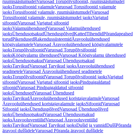
ruumisäästumudel
Varuosad Torupõlvsifoonid, ruumisäästumudel
jaoks
Torusifoonid valamule
Varuosad Torusifoonid valamule
jaoks
Torusifoonid valamule, ruumisäästumudel
Varuosad
Torusifoonid valamule, ruumisäästumudel jaoks
Varjatud
sifoonid
Varuosad Varjatud sifoonid
jaoks
Valamuühendused
Varuosad Valamuühendused
jaoks
Ühendusotsakud
Ühenduspõlved
Katted
Tihendid
Põrandapealsed
torud
Pikendused
Rakendussüsteemid
Äravooluühendused
köögivalamutele
Varuosad Äravooluühendused köögivalamutele
jaoks
Torupõlvsifoonid
Varuosad Torupõlvsifoonid
jaoks
Köögivalamu ühendused
Varuosad Köögivalamu ühendused
jaoks
Ühendusotsakud
Varuosad Ühendusotsakud
jaoks
Tarvikud
Varuosad Tarvikud jaoks
Äravooluühendused
seadmetele
Varuosad Äravooluühendused seadmetele
jaoks
Torupõlvsifoonid
Varuosad Torupõlvsifoonid jaoks
Varjatud
sifoonid
Varuosad Varjatud sifoonid jaoks
Pindpaigaldatud
sifoonid
Varuosad Pindpaigaldatud sifoonid
jaoks
Ühendused
Varuosad Ühendused
jaoks
Tarvikud
Äravooluühendused koristajavalamule
Varuosad
Äravooluühendused koristajavalamule jaoks
Sifoonid
Varuosad
Sifoonid jaoks
Ühenduspõlved
Varuosad Ühenduspõlved
jaoks
Ühendusotsakud
Varuosad Ühendusotsakud
jaoks
Äravooluventiilid
Varuosad Äravooluventiilid
jaoks
Tarvikud
Varuosad Tarvikud jaoks
Dušid ja vannid
Dušš
Põranda
äravool duššidele
Varuosad Põranda äravool duššidele