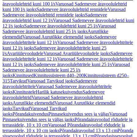
äravoolulehtrid kuni 100 l/s
Varuosad Sademevee äravoolulehtrid
kuni 100 l/s jaoks
Sademevee äravoolulehtrid rennidele
Varuosad
Sademevee äravoolulehtrid rennidele jaoks
Sademevee
äravoolulehtrid kuni 12 l/s
Varuosad Sademevee äravoolulehtrid kuni
12 l/s jaoks
Sademevee äravoolulehtrid kuni 25 l/s
Varuosad
Sademevee äravoolulehtrid kuni 25 l/s jaoks
Aurutõkke
elemendid
Varuosad Aurutõkke elemendid jaoks
Sademevee
äravoolulehtritele kuni 12 l/s
Varuosad Sademevee äravoolulehtritele
kuni 12 l/s jaoks
Sademevee äravoolulehtritele kuni 25
l/s
Avariiülevooludele
Varuosad Avariiülevooludele jaoks
Sademevee
äravoolulehtritele kuni 12 l/s
Varuosad Sademevee äravoolulehtritele
kuni 12 l/s jaoks
Sademevee äravoolulehtritele kuni 25 l/s
Varuosad
Sademevee äravoolulehtritele kuni 25 l/s
jaoks
Kinnitused
Kinnitussüsteem d40–200
Kinnitussüsteem d250–
315
Tarvikud
Varuosad Tarvikud jaoks
Sademevee
äravoolulehtritele
Varuosad Sademevee äravoolulehtritele
jaoks
Kinnitustele
Harilik katusekuivendus
Sademevee
äravoolulehtrid
Varuosad Sademevee äravoolulehtrid
jaoks
Aurutõkke elemendid
Varuosad Aurutõkke elemendid
jaoks
Tarvikud
Varuosad Tarvikud
jaoks
Põrandakuivendus
Pinnasekuivendus sees ja väljas
Varuosad
Pinnasekuivendus sees ja väljas jaoks
Põrandaäravoolud rõdudele ja
terrassidele, 10 x 10 cm
Varuosad Põrandaäravoolud rõdudele ja
terrassidele, 10 x 10 cm jaoks
Põrandaäravoolud 13 x 13 cm
Põranda
sissevoolud rõdudele ja terrassidele, 13 x 13 cm
Põrandasissevoolud