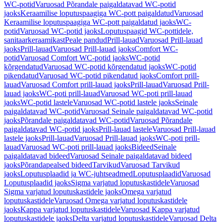
WC-potid
Varuosad Põrandale paigaldatavad WC-potid
jaoks
Keraamilise loputuspaagiga WC-pott paigaldatud
Varuosad
Keraamilise loputuspaagiga WC-pott paigaldatud jaoks
WC-
potid
Varuosad WC-potid jaoks
Loputuspaagid WC-pottidele,
sanitaarkeraamikast
Peale pandud
Prill-lauad
Varuosad Prill-lauad
jaoks
Prill-lauad
Varuosad Prill-lauad jaoks
Comfort WC-
potid
Varuosad Comfort WC-potid jaoks
WC-potid
kõrgendatud
Varuosad WC-potid kõrgendatud jaoks
WC-potid
pikendatud
Varuosad WC-potid pikendatud jaoks
Comfort prill-
lauad
Varuosad Comfort prill-lauad jaoks
Prill-lauad
Varuosad Prill-
lauad jaoks
WC-poti prill-lauad
Varuosad WC-poti prill-lauad
jaoks
WC-potid lastele
Varuosad WC-potid lastele jaoks
Seinale
paigaldatavad WC-potid
Varuosad Seinale paigaldatavad WC-potid
jaoks
Põrandale paigaldatavad WC-potid
Varuosad Põrandale
paigaldatavad WC-potid jaoks
Prill-lauad lastele
Varuosad Prill-lauad
lastele jaoks
Prill-lauad
Varuosad Prill-lauad jaoks
WC-poti prill-
lauad
Varuosad WC-poti prill-lauad jaoks
Bideed
Seinale
paigaldatavad bideed
Varuosad Seinale paigaldatavad bideed
jaoks
Põrandapealsed bideed
Tarvikud
Varuosad Tarvikud
jaoks
Loputusplaadid ja WC-juhtseadmed
Loputusplaadid
Varuosad
Loputusplaadid jaoks
Sigma varjatud loputuskastidele
Varuosad
Sigma varjatud loputuskastidele jaoks
Omega varjatud
loputuskastidele
Varuosad Omega varjatud loputuskastidele
jaoks
Kappa varjatud loputuskastidele
Varuosad Kappa varjatud
loputuskastidele jaoks
Delta varjatud loputuskastidele
Varuosad Delta