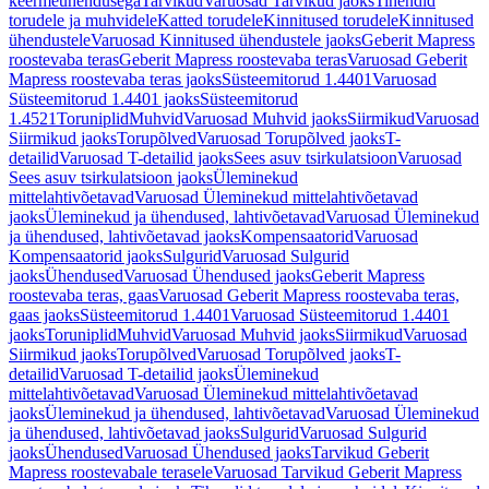
keermeühendusega
Tarvikud
Varuosad Tarvikud jaoks
Tihendid
torudele ja muhvidele
Katted torudele
Kinnitused torudele
Kinnitused
ühendustele
Varuosad Kinnitused ühendustele jaoks
Geberit Mapress
roostevaba teras
Geberit Mapress roostevaba teras
Varuosad Geberit
Mapress roostevaba teras jaoks
Süsteemitorud 1.4401
Varuosad
Süsteemitorud 1.4401 jaoks
Süsteemitorud
1.4521
Toruniplid
Muhvid
Varuosad Muhvid jaoks
Siirmikud
Varuosad
Siirmikud jaoks
Torupõlved
Varuosad Torupõlved jaoks
T-
detailid
Varuosad T-detailid jaoks
Sees asuv tsirkulatsioon
Varuosad
Sees asuv tsirkulatsioon jaoks
Üleminekud
mittelahtivõetavad
Varuosad Üleminekud mittelahtivõetavad
jaoks
Üleminekud ja ühendused, lahtivõetavad
Varuosad Üleminekud
ja ühendused, lahtivõetavad jaoks
Kompensaatorid
Varuosad
Kompensaatorid jaoks
Sulgurid
Varuosad Sulgurid
jaoks
Ühendused
Varuosad Ühendused jaoks
Geberit Mapress
roostevaba teras, gaas
Varuosad Geberit Mapress roostevaba teras,
gaas jaoks
Süsteemitorud 1.4401
Varuosad Süsteemitorud 1.4401
jaoks
Toruniplid
Muhvid
Varuosad Muhvid jaoks
Siirmikud
Varuosad
Siirmikud jaoks
Torupõlved
Varuosad Torupõlved jaoks
T-
detailid
Varuosad T-detailid jaoks
Üleminekud
mittelahtivõetavad
Varuosad Üleminekud mittelahtivõetavad
jaoks
Üleminekud ja ühendused, lahtivõetavad
Varuosad Üleminekud
ja ühendused, lahtivõetavad jaoks
Sulgurid
Varuosad Sulgurid
jaoks
Ühendused
Varuosad Ühendused jaoks
Tarvikud Geberit
Mapress roostevabale terasele
Varuosad Tarvikud Geberit Mapress