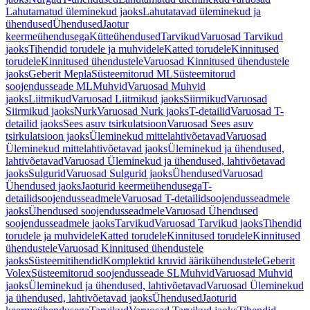
Lahutamatud üleminekud jaoks
Lahutatavad üleminekud ja
ühendused
Ühendused
Jaotur
keermeühendusega
Kütteühendused
Tarvikud
Varuosad Tarvikud
jaoks
Tihendid torudele ja muhvidele
Katted torudele
Kinnitused
torudele
Kinnitused ühendustele
Varuosad Kinnitused ühendustele
jaoks
Geberit Mepla
Süsteemitorud ML
Süsteemitorud
soojendusseade ML
Muhvid
Varuosad Muhvid
jaoks
Liitmikud
Varuosad Liitmikud jaoks
Siirmikud
Varuosad
Siirmikud jaoks
Nurk
Varuosad Nurk jaoks
T-detailid
Varuosad T-
detailid jaoks
Sees asuv tsirkulatsioon
Varuosad Sees asuv
tsirkulatsioon jaoks
Üleminekud mittelahtivõetavad
Varuosad
Üleminekud mittelahtivõetavad jaoks
Üleminekud ja ühendused,
lahtivõetavad
Varuosad Üleminekud ja ühendused, lahtivõetavad
jaoks
Sulgurid
Varuosad Sulgurid jaoks
Ühendused
Varuosad
Ühendused jaoks
Jaoturid keermeühendusega
T-
detailidsoojendusseadmele
Varuosad T-detailidsoojendusseadmele
jaoks
Ühendused soojendusseadmele
Varuosad Ühendused
soojendusseadmele jaoks
Tarvikud
Varuosad Tarvikud jaoks
Tihendid
torudele ja muhvidele
Katted torudele
Kinnitused torudele
Kinnitused
ühendustele
Varuosad Kinnitused ühendustele
jaoks
Süsteemitihendid
Komplektid kruvid äärikühendustele
Geberit
Volex
Süsteemitorud soojendusseade SL
Muhvid
Varuosad Muhvid
jaoks
Üleminekud ja ühendused, lahtivõetavad
Varuosad Üleminekud
ja ühendused, lahtivõetavad jaoks
Ühendused
Jaoturid