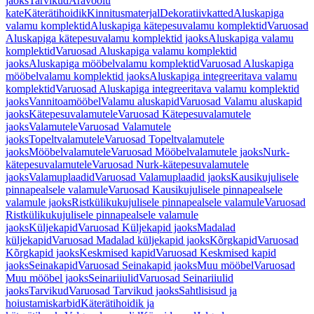
jaoks
Tarvikud
Äravoolu
kate
Käterätihoidik
Kinnitusmaterjal
Dekoratiivkatted
Aluskapiga
valamu komplektid
Aluskapiga kätepesuvalamu komplektid
Varuosad
Aluskapiga kätepesuvalamu komplektid jaoks
Aluskapiga valamu
komplektid
Varuosad Aluskapiga valamu komplektid
jaoks
Aluskapiga mööbelvalamu komplektid
Varuosad Aluskapiga
mööbelvalamu komplektid jaoks
Aluskapiga integreeritava valamu
komplektid
Varuosad Aluskapiga integreeritava valamu komplektid
jaoks
Vannitoamööbel
Valamu aluskapid
Varuosad Valamu aluskapid
jaoks
Kätepesuvalamutele
Varuosad Kätepesuvalamutele
jaoks
Valamutele
Varuosad Valamutele
jaoks
Topeltvalamutele
Varuosad Topeltvalamutele
jaoks
Mööbelvalamutele
Varuosad Mööbelvalamutele jaoks
Nurk-
kätepesuvalamutele
Varuosad Nurk-kätepesuvalamutele
jaoks
Valamuplaadid
Varuosad Valamuplaadid jaoks
Kausikujulisele
pinnapealsele valamule
Varuosad Kausikujulisele pinnapealsele
valamule jaoks
Ristkülikukujulisele pinnapealsele valamule
Varuosad
Ristkülikukujulisele pinnapealsele valamule
jaoks
Küljekapid
Varuosad Küljekapid jaoks
Madalad
küljekapid
Varuosad Madalad küljekapid jaoks
Kõrgkapid
Varuosad
Kõrgkapid jaoks
Keskmised kapid
Varuosad Keskmised kapid
jaoks
Seinakapid
Varuosad Seinakapid jaoks
Muu mööbel
Varuosad
Muu mööbel jaoks
Seinariiulid
Varuosad Seinariiulid
jaoks
Tarvikud
Varuosad Tarvikud jaoks
Sahtlisisud ja
hoiustamiskarbid
Käterätihoidik ja