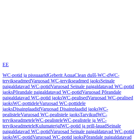
EE
WC-potid ja pissuaarid
Geberit AquaClean dušš-WC-d
WC-
tervikseadmed
Varuosad WC-tervikseadmed jaoks
Seinale
paigaldatavad WC-potid
Varuosad Seinale paigaldatavad WC-potid
jaoks
Põrandale paigaldatavad WC-potid
Varuosad Põrandale
paigaldatavad WC-potid jaoks
WC-pealised
Varuosad WC-pealised
jaoks
WC-pottidele
Varuosad WC-pottidele
jaoks
Disainplaadid
Varuosad Disainplaadid jaoks
WC-
pealistele
Varuosad WC-pealistele jaoks
Tarvikud
WC-
tervikseadmetele
WC-pealistele
WC-pealistele ja WC-
tervikseadmetele
Kulumaterjal
WC-potid ja prill-lauad
Seinale
paigaldatavad WC-potid
Varuosad Seinale paigaldatavad WC-potid
jaoks
WC-potid
Varuosad WC-potid jaoks
Põrandale paigaldatavad