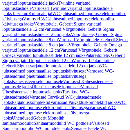
varjatud loputuskastidele jaoks
Twinline varjatud
loputuskastidele
Varuosad Twinline varjatud loputuskastidele
jaoks
Tarvikud
Kulumaterjal
WC-juhtseadmed loputuse elektroonilise
käivitusega
Varuosad WC-juhtseadmed loputuse elektroonilise
käivitusega jaoks
Võrgutoitele, Geberit Sigma varjatud
loputuskastidele 12 cm
Varuosad Võrgutoitele, Geberit Sigma
varjatud loputuskastidele 12 cm jaoks
Võrgutoitele, Geberit Sigma
varjatud loputuskastidele 8 cm
Varuosad Võrgutoitele, Geberit Sigma
varjatud loputuskastidele 8 cm jaoks
Võrgutoitele, Geberit Omega
varjatud loputuskastidele 12 cm
Varuosad Võrgutoitele, Geberit
Omega varjatud loputuskastidele 12 cm jaoks
Patareitoitele, Geberit
Sigma varjatud loputuskastidele 12 cm
Varuosad Patareitoitele,
Geberit Sigma varjatud loputuskastidele 12 cm jaoks
WC-
juhtseadmed pneumaatilise loputuskäivitusega
Varuosad WC-
juhtseadmed pneumaatilise loputuskäivitusega
jaoks
Kahesüsteemsele loputusele
Varuosad Kahesüsteemsele
loputusele jaoks
Ühesüsteemsele loputusele
Varuosad
Ühesüsteemsele loputusele jaoks
Tarvikud WC-
juhtseadmetele
Varuosad Tarvikud WC-juhtseadmetele
jaoks
Paigalduskomplektid
Varuosad Paigalduskomplektid jaoks
WC-
juhtseadmed loputuse elektroonilise käivitusega
Varuosad WC-
juhtseadmed loputuse elektroonilise käivitusega
jaoks
Ühendused
Geberit Monolith
sanitaarmoodulid
Sanitaarmoodulid WC-pottidele
Varuosad
Sanitaarmoodulid WC-pottidele jaoks
Seinapealsetele WC-