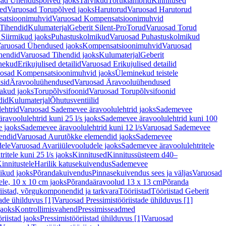
ad Ühenduspõlved jaoks
Tarvikud
Toruklambrid
Kinnitused
ed
Varuosad Torupõlved jaoks
Harutorud
Varuosad Harutorud
atsioonimuhvid
Varuosad Kompensatsioonimuhvid
Tihendid
Kulumaterjal
Geberit Silent-Pro
Torud
Varuosad Torud
Siirmikud jaoks
Puhastuskolmikud
Varuosad Puhastuskolmikud
aruosad Ühendused jaoks
Kompensatsioonimuhvid
Varuosad
hendid
Varuosad Tihendid jaoks
Kulumaterjal
Geberit
nekud
Erikujulised detailid
Varuosad Erikujulised detailid
osad Kompensatsioonimuhvid jaoks
Üleminekud teistele
sid
Äravooluühendused
Varuosad Äravooluühendused
akud jaoks
Torupõlvsifoonid
Varuosad Torupõlvsifoonid
did
Kulumaterjal
Õhutusventiilid
ehtrid
Varuosad Sademevee äravoolulehtrid jaoks
Sademevee
avoolulehtrid kuni 25 l/s jaoks
Sademevee äravoolulehtrid kuni 100
e jaoks
Sademevee äravoolulehtrid kuni 12 l/s
Varuosad Sademevee
endid
Varuosad Aurutõkke elemendid jaoks
Sademevee
dele
Varuosad Avariiülevooludele jaoks
Sademevee äravoolulehtritele
itele kuni 25 l/s jaoks
Kinnitused
Kinnitussüsteem d40–
innitustele
Harilik katusekuivendus
Sademevee
ikud jaoks
Põrandakuivendus
Pinnasekuivendus sees ja väljas
Varuosad
ele, 10 x 10 cm jaoks
Põrandaäravoolud 13 x 13 cm
Põranda
iistad, võrgukomponendid ja tarkvara
Tööriistad
Tööriistad Geberit
tade ühilduvus [1]
Varuosad Pressimistööriistade ühilduvus [1]
jaoks
Kontrollimisvahend
Pressimisseadmed
riistad jaoks
Pressimistööriistad ühilduvus [1]
Varuosad