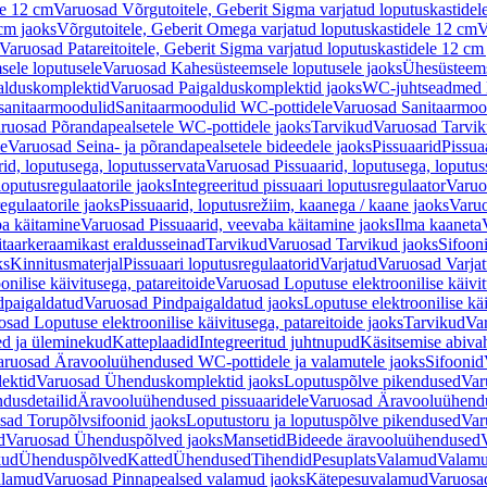
le 12 cm
Varuosad Võrgutoitele, Geberit Sigma varjatud loputuskastidel
 cm jaoks
Võrgutoitele, Geberit Omega varjatud loputuskastidele 12 cm
V
Varuosad Patareitoitele, Geberit Sigma varjatud loputuskastidele 12 cm
ele loputusele
Varuosad Kahesüsteemsele loputusele jaoks
Ühesüsteems
alduskomplektid
Varuosad Paigalduskomplektid jaoks
WC-juhtseadmed lo
sanitaarmoodulid
Sanitaarmoodulid WC-pottidele
Varuosad Sanitaarmoo
ruosad Põrandapealsetele WC-pottidele jaoks
Tarvikud
Varuosad Tarvik
le
Varuosad Seina- ja põrandapealsetele bideedele jaoks
Pissuaarid
Pissua
rid, loputusega, loputusservata
Varuosad Pissuaarid, loputusega, loputus
oputusregulaatorile jaoks
Integreeritud pissuaari loputusregulaator
Varuos
egulaatorile jaoks
Pissuaarid, loputusrežiim, kaanega / kaane jaoks
Varuo
ba käitamine
Varuosad Pissuaarid, veevaba käitamine jaoks
Ilma kaaneta
itaarkeraamikast eraldusseinad
Tarvikud
Varuosad Tarvikud jaoks
Sifooni
ks
Kinnitusmaterjal
Pissuaari loputusregulaatorid
Varjatud
Varuosad Varjat
onilise käivitusega, patareitoide
Varuosad Loputuse elektroonilise käivit
dpaigaldatud
Varuosad Pindpaigaldatud jaoks
Loputuse elektroonilise kä
sad Loputuse elektroonilise käivitusega, patareitoide jaoks
Tarvikud
Va
ed ja üleminekud
Katteplaadid
Integreeritud juhtnupud
Käsitsemise abiva
aruosad Äravooluühendused WC-pottidele ja valamutele jaoks
Sifoonid
ektid
Varuosad Ühenduskomplektid jaoks
Loputuspõlve pikendused
Var
dusdetailid
Äravooluühendused pissuaaridele
Varuosad Äravooluühendus
sad Torupõlvsifoonid jaoks
Loputustoru ja loputuspõlve pikendused
Var
d
Varuosad Ühenduspõlved jaoks
Mansetid
Bideede äravooluühendused
kud
Ühenduspõlved
Katted
Ühendused
Tihendid
Pesuplats
Valamud
Valam
alamud
Varuosad Pinnapealsed valamud jaoks
Kätepesuvalamud
Varuosa