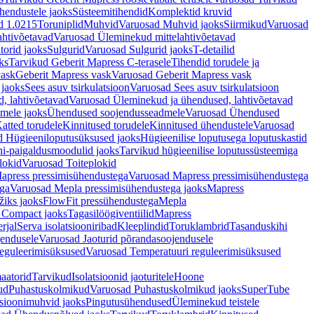
hendustele jaoks
Süsteemitihendid
Komplektid kruvid
d 1.0215
Toruniplid
Muhvid
Varuosad Muhvid jaoks
Siirmikud
Varuosad
ahtivõetavad
Varuosad Üleminekud mittelahtivõetavad
orid jaoks
Sulgurid
Varuosad Sulgurid jaoks
T-detailid
ks
Tarvikud Geberit Mapress C-terasele
Tihendid torudele ja
vask
Geberit Mapress vask
Varuosad Geberit Mapress vask
 jaoks
Sees asuv tsirkulatsioon
Varuosad Sees asuv tsirkulatsioon
, lahtivõetavad
Varuosad Üleminekud ja ühendused, lahtivõetavad
dmele jaoks
Ühendused soojendusseadmele
Varuosad Ühendused
atted torudele
Kinnitused torudele
Kinnitused ühendustele
Varuosad
d Hügieeniloputusüksused jaoks
Hügieenilise loputusega loputuskastid
i-paigaldusmoodulid jaoks
Tarvikud hügieenilise loputussüsteemiga
lokid
Varuosad Toiteplokid
apress pressimisühendustega
Varuosad Mapress pressimisühendustega
ega
Varuosad Mepla pressimisühendustega jaoks
Mapress
žiks jaoks
FlowFit pressühendustega
Mepla
 Compact jaoks
Tagasilöögiventiilid
Mapress
rjal
Serva isolatsiooniribad
Kleeplindid
Toruklambrid
Tasanduskihi
jendusele
Varuosad Jaoturid põrandasoojendusele
reguleerimisüksused
Varuosad Temperatuuri reguleerimisüksused
aatorid
Tarvikud
Isolatsioonid jaoturitele
Hoone
ud
Puhastuskolmikud
Varuosad Puhastuskolmikud jaoks
SuperTube
sioonimuhvid jaoks
Pingutusühendused
Üleminekud teistele