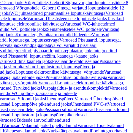
e 12 cm jaoks
Võrgutoitele, Geberit Sigma varjatud loputuskastidele 8
aruosad Võrgutoitele, Geberit Omega varjatud loputuskastidele 12
 jaoks
WC-juhtseadmed pneumaatilise loputuskäivitusega
Varuosad
ele loputusele
Varuosad Ühesüsteemsele loputusele jaoks
Tarvikud
putuse elektroonilise käivitusega
Varuosad WC-juhtseadmed
dulid WC-pottidele jaoks
Seinapealsetele WC-pottidele
Varuosad
ud jaoks
Kulumaterjal
Sanitaarmoodulid bideedele
Varuosad
arid, loputusega, loputusservaga
Varuosad Pissuaarid, loputusega,
servata jaoks
Pindpaigaldatava või varjatud pissuaari
ad Integreeritud pissuaari loputusregulaator jaoks
Integreeritud
sad Pissuaarid, loputusrežiim, kaanega / kaane jaoks
Varuosad Ilma kaaneta jaoks
Pissuaaride eraldusseinad
Pissuaaride
d ja sifoonitarvikud
Loputustorud, loputuspõlved ja
ud jaoks
Loputuse elektroonilise käivitusega, võrgutoide
Varuosad
usega, patareitoide jaoks
Pneumaatilise loputuskäivitusega
Varuosad
ivitusega, võrgutoide
Varuosad Loputuse elektroonilise käivitusega,
ruosad Tarvikud jaoks
Uuspaigaldus- ja asenduskomplektid
Varuosad
hendid
WC-pottide, pissuaaride ja bideede
Varuosad Sifoonid jaoks
Ühenduspõlved
Varuosad Ühenduspõlved
uosad Loputuspõlve pikendused jaoks
Ühendused PVC-st
Varuosad
ed pissuaaridele jaoks
Pissuaari sifoonid
Varuosad Pissuaari sifoonid
uosad Loputustoru ja loputuspõlve pikendused
Varuosad Bideede äravooluühendused
ud
Varuosad Valamud jaoks
Topeltvalamud
Varuosad Topeltvalamud
d Kätepesuvalamud jaoks
Nurk-kätepesuvalamud
Poolintegreeritavad