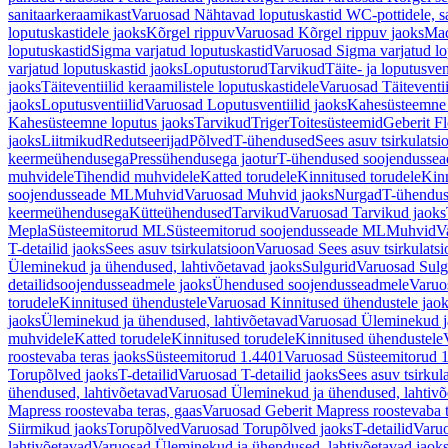
sanitaarkeraamikast
Varuosad Nähtavad loputuskastid WC-pottidele, sa
loputuskastidele jaoks
Kõrgel rippuv
Varuosad Kõrgel rippuv jaoks
Mad
loputuskastid
Sigma varjatud loputuskastid
Varuosad Sigma varjatud lo
varjatud loputuskastid jaoks
Loputustorud
Tarvikud
Täite- ja loputusven
jaoks
Täiteventiilid keraamilistele loputuskastidele
Varuosad Täiteventii
jaoks
Loputusventiilid
Varuosad Loputusventiilid jaoks
Kahesüsteemne 
Kahesüsteemne loputus jaoks
Tarvikud
Triger
Toitesüsteemid
Geberit F
jaoks
Liitmikud
Redutseerijad
Põlved
T-ühendused
Sees asuv tsirkulatsi
keermeühendusega
Pressühendusega jaotur
T-ühendused soojendusse
muhvidele
Tihendid muhvidele
Katted torudele
Kinnitused torudele
Kinn
soojendusseade ML
Muhvid
Varuosad Muhvid jaoks
Nurgad
T-ühendu
keermeühendusega
Kütteühendused
Tarvikud
Varuosad Tarvikud jaoks
Mepla
Süsteemitorud ML
Süsteemitorud soojendusseade ML
Muhvid
V
T-detailid jaoks
Sees asuv tsirkulatsioon
Varuosad Sees asuv tsirkulatsi
Üleminekud ja ühendused, lahtivõetavad jaoks
Sulgurid
Varuosad Sulg
detailidsoojendusseadmele jaoks
Ühendused soojendusseadmele
Varuo
torudele
Kinnitused ühendustele
Varuosad Kinnitused ühendustele jao
jaoks
Üleminekud ja ühendused, lahtivõetavad
Varuosad Üleminekud ja
muhvidele
Katted torudele
Kinnitused torudele
Kinnitused ühendustele
roostevaba teras jaoks
Süsteemitorud 1.4401
Varuosad Süsteemitorud 1
Torupõlved jaoks
T-detailid
Varuosad T-detailid jaoks
Sees asuv tsirkul
ühendused, lahtivõetavad
Varuosad Üleminekud ja ühendused, lahtivõ
Mapress roostevaba teras, gaas
Varuosad Geberit Mapress roostevaba t
Siirmikud jaoks
Torupõlved
Varuosad Torupõlved jaoks
T-detailid
Varuo
lahtivõetavad
Varuosad Üleminekud ja ühendused, lahtivõetavad jaok