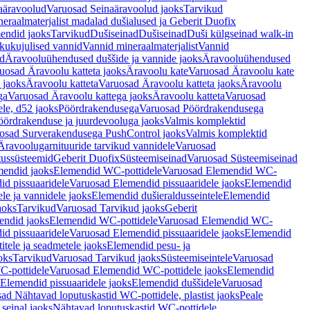
aäravoolud
Varuosad Seinaäravoolud jaoks
Tarvikud
eraalmaterjalist madalad dušialused ja Geberit Duofix
endid jaoks
Tarvikud
Dušiseinad
Dušiseinad
Duši külgseinad walk-in
ikukujulised vannid
Vannid mineraalmaterjalist
Vannid
ud
Äravooluühendused duššide ja vannide jaoks
Äravooluühendused
uosad Äravoolu katteta jaoks
Äravoolu kate
Varuosad Äravoolu kate
 jaoks
Äravoolu katteta
Varuosad Äravoolu katteta jaoks
Äravoolu
ga
Varuosad Äravoolu kattega jaoks
Äravoolu katteta
Varuosad
le, d52 jaoks
Pöördrakendusega
Varuosad Pöördrakendusega
ördrakenduse ja juurdevooluga jaoks
Valmis komplektid
osad Surverakendusega PushControl jaoks
Valmis komplektid
Äravoolugarnituuride tarvikud vannidele
Varuosad
utussüsteemid
Geberit Duofix
Süsteemiseinad
Varuosad Süsteemiseinad
mendid jaoks
Elemendid WC-pottidele
Varuosad Elemendid WC-
id pissuaaridele
Varuosad Elemendid pissuaaridele jaoks
Elemendid
le ja vannidele jaoks
Elemendid dušieraldusseintele
Elemendid
aoks
Tarvikud
Varuosad Tarvikud jaoks
Geberit
endid jaoks
Elemendid WC-pottidele
Varuosad Elemendid WC-
id pissuaaridele
Varuosad Elemendid pissuaaridele jaoks
Elemendid
tele ja seadmetele jaoks
Elemendid pesu- ja
oks
Tarvikud
Varuosad Tarvikud jaoks
Süsteemiseintele
Varuosad
-pottidele
Varuosad Elemendid WC-pottidele jaoks
Elemendid
Elemendid pissuaaridele jaoks
Elemendid duššidele
Varuosad
ad Nähtavad loputuskastid WC-pottidele, plastist jaoks
Peale
seinal jaoks
Nähtavad loputuskastid WC-pottidele,