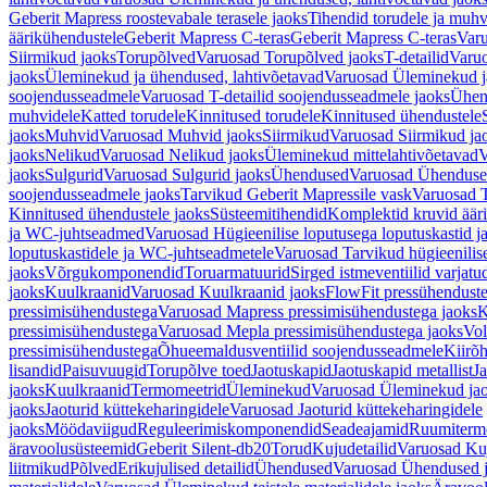
Geberit Mapress roostevabale terasele jaoks
Tihendid torudele ja muhv
äärikühendustele
Geberit Mapress C-teras
Geberit Mapress C-teras
Varu
Siirmikud jaoks
Torupõlved
Varuosad Torupõlved jaoks
T-detailid
Varuo
jaoks
Üleminekud ja ühendused, lahtivõetavad
Varuosad Üleminekud ja
soojendusseadmele
Varuosad T-detailid soojendusseadmele jaoks
Ühen
muhvidele
Katted torudele
Kinnitused torudele
Kinnitused ühendustele
jaoks
Muhvid
Varuosad Muhvid jaoks
Siirmikud
Varuosad Siirmikud ja
jaoks
Nelikud
Varuosad Nelikud jaoks
Üleminekud mittelahtivõetavad
V
jaoks
Sulgurid
Varuosad Sulgurid jaoks
Ühendused
Varuosad Ühenduse
soojendusseadmele jaoks
Tarvikud Geberit Mapressile vask
Varuosad T
Kinnitused ühendustele jaoks
Süsteemitihendid
Komplektid kruvid äär
ja WC-juhtseadmed
Varuosad Hügieenilise loputusega loputuskastid 
loputuskastidele ja WC-juhtseadmetele
Varuosad Tarvikud hügieenilis
jaoks
Võrgukomponendid
Toruarmatuurid
Sirged istmeventiilid varjat
jaoks
Kuulkraanid
Varuosad Kuulkraanid jaoks
FlowFit pressühendust
pressimisühendustega
Varuosad Mapress pressimisühendustega jaoks
K
pressimisühendustega
Varuosad Mepla pressimisühendustega jaoks
Vol
pressimisühendustega
Õhueemaldusventiilid soojendusseadmele
Kiirõh
lisandid
Paisuvuugid
Torupõlve toed
Jaotuskapid
Jaotuskapid metallist
Ja
jaoks
Kuulkraanid
Termomeetrid
Üleminekud
Varuosad Üleminekud ja
jaoks
Jaoturid küttekeharingidele
Varuosad Jaoturid küttekeharingidele
jaoks
Möödaviigud
Reguleerimiskomponendid
Seadeajamid
Ruumiterm
äravoolusüsteemid
Geberit Silent-db20
Torud
Kujudetailid
Varuosad Kuj
liitmikud
Põlved
Erikujulised detailid
Ühendused
Varuosad Ühendused 