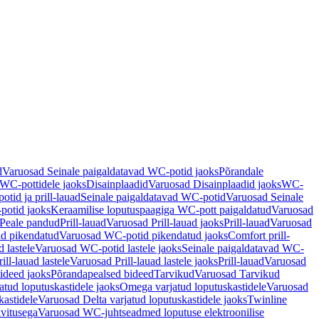
d
Varuosad Seinale paigaldatavad WC-potid jaoks
Põrandale
WC-pottidele jaoks
Disainplaadid
Varuosad Disainplaadid jaoks
WC-
tid ja prill-lauad
Seinale paigaldatavad WC-potid
Varuosad Seinale
potid jaoks
Keraamilise loputuspaagiga WC-pott paigaldatud
Varuosad
Peale pandud
Prill-lauad
Varuosad Prill-lauad jaoks
Prill-lauad
Varuosad
d pikendatud
Varuosad WC-potid pikendatud jaoks
Comfort prill-
 lastele
Varuosad WC-potid lastele jaoks
Seinale paigaldatavad WC-
rill-lauad lastele
Varuosad Prill-lauad lastele jaoks
Prill-lauad
Varuosad
ideed jaoks
Põrandapealsed bideed
Tarvikud
Varuosad Tarvikud
tud loputuskastidele jaoks
Omega varjatud loputuskastidele
Varuosad
kastidele
Varuosad Delta varjatud loputuskastidele jaoks
Twinline
ivitusega
Varuosad WC-juhtseadmed loputuse elektroonilise