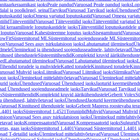
nitaarkeraamikast jaoks
Peale pandud
Varuosad Peale pandud jaoks
Lopu
alal ja poolkõrgel, seinal
Tarvikud
Varuosad Tarvikud jaoks
Ühendused
putuskastid jaoks
Omega varjatud loputuskastid
Varuosad Omega varjatu
tiilid
Täiteventiilid
Varuosad Täiteventiilid jaoks
Täiteventiilid varjatud l
lid keraamilistele loputuskastidele jaoks
Täiteventiilid loputuskastidele 
loputus
Varuosad Kahesüsteemne loputus jaoks
Sisegarnituurid
Varuosad
lowFit
Süsteemitorud ML
Süsteemitorud soojendusseade ML
Süsteemito
oon
Varuosad Sees asuv tsirkulatsioon jaoks
Lahutamatud üleminekud
Ül
admele
Üleminekud ja ühendused soojendusseadmele, lahtivõetavad
Ühen
itused ühendustele
Süsteemitihendid
Komplektid kruvid äärikühenduste
sed
Lahutamatud üleminekud
Varuosad Lahutamatud üleminekud jaoks
L
Tihendid torudele ja muhvidele
Katted torudele
Kinnitused torudele
Kinn
aruosad Muhvid jaoks
Liitmikud
Varuosad Liitmikud jaoks
Siirmikud
Var
oon jaoks
Üleminekud mittelahtivõetavad
Varuosad Üleminekud mittelah
urid jaoks
Ühendused
Varuosad Ühendused jaoks
Jaoturid keermeühend
sad Ühendused soojendusseadmele jaoks
Tarvikud
Varuosad Tarvikud j
ks
Süsteemitihendid
Komplektid kruvid äärikühendustele
Geberit Volex
Sü
 ühendused, lahtivõetavad jaoks
Ühendused
Jaoturid keermeühenduseg
Varuosad Kinnitused ühendustele jaoks
Geberit Mapress roostevaba tera
.4401 jaoks
Süsteemitorud 1.4521
Toruniplid
Muhvid
Varuosad Muhvid 
atsioon
Varuosad Sees asuv tsirkulatsioon jaoks
Üleminekud mittelahtivõ
etavad jaoks
Kompensaatorid
Varuosad Kompensaatorid jaoks
Sulgurid
V
eras, gaas jaoks
Süsteemitorud 1.4401
Varuosad Süsteemitorud 1.4401 j
sad T-detailid jaoks
Üleminekud mittelahtivõetavad
Varuosad Ülemineku
s
Sulgurid
Varuosad Sulgurid jaoks
Ühendused
Varuosad Ühendused jaok