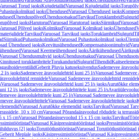
luühendused
Varuosad Äravooluühendused jaoks
Ühenduspõlved
Varuos
Varuosad Torud jaoks
Kujudetailid
Varuosad Kujudetailid jaoks
Torupõlv
Puhastuskolmikud jaoks
Ühendused
Varuosad Ühendused jaoks
Kompens
ndused
Ühenduspõlved
Ühendusotsakud
Tarvikud
Toruklambrid
Sulgurid
rupõlved jaoks
Harutorud
Varuosad Harutorud jaoks
Siirmikud
Varuosad 
Varuosad Põlved jaoks
Kolmikud
Varuosad Kolmikud jaoks
Ühendused
V
materjalidele
Tarvikud
Varuosad Tarvikud jaoks
Toruklambrid
Sulgurid
Ti
ud
Siirmikud
Puhastuskolmikud
Varuosad Puhastuskolmikud jaoks
Ülemi
sad Ühendused jaoks
Keevitusühendused
Kompensatsioonimuhvid
Varu
ühendused
Varuosad Keermeühendused jaoks
Äärikühendused
Äärikpuk
Varuosad Ühendusmuhvid jaoks
Ühendusotsakud
Varuosad Ühendusots
Kinnitused toruklambritele
Torukandurid
Sulgurid
Tihendid
Kaitseelemen
agasihoideventiilid
Geberit Pluvia katusekuivendus
Sademevee äravoolul
2 l/s jaoks
Sademevee äravoolulehtrid kuni 25 l/s
Varuosad Sademevee är
ravoolulehtrid rennidele
Varuosad Sademevee äravoolulehtrid rennidel
s
Varuosad Sademevee äravoolulehtrid kuni 25 l/s jaoks
Aurutõkke elem
ni 12 l/s jaoks
Sademevee äravoolulehtritele kuni 25 l/s
Avariiülevoolu
demevee äravoolulehtritele kuni 25 l/s
Varuosad Sademevee äravoolulehtr
mevee äravoolulehtritele
Varuosad Sademevee äravoolulehtritele jaoks
K
elemendid
Varuosad Aurutõkke elemendid jaoks
Tarvikud
Varuosad Tarv
rrassidele, 10 x 10 cm
Varuosad Põrandaäravoolud rõdudele ja terrassid
5 x 15 cm
Varuosad Põrandasissevoolud 15 x 15 cm jaoks
Tarvikud
Töör
ssimistööriistad
Varuosad Käsipressimistööriistad jaoks
Pressimistööriis
ühilduvus [2] jaoks
Torutöötlustööriistad
Varuosad Torutöötlustööriistad 
Geberit Meplale jaoks
Käsipressimistööriistad
Varuosad Käsipressimistöö