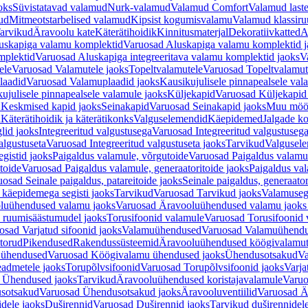
oks
Süvistatavad valamud
Nurk-valamud
Valamud Comfort
Valamud laste
ud
Mitmeotstarbelised valamud
Kipsist kogumisvalamu
Valamud klassiru
arvikud
Äravoolu kate
Käterätihoidik
Kinnitusmaterjal
Dekoratiivkatted
A
uskapiga valamu komplektid
Varuosad Aluskapiga valamu komplektid j
mplektid
Varuosad Aluskapiga integreeritava valamu komplektid jaoks
V
ele
Varuosad Valamutele jaoks
Topeltvalamutele
Varuosad Topeltvalamut
laadid
Varuosad Valamuplaadid jaoks
Kausikujulisele pinnapealsele val
ujulisele pinnapealsele valamule jaoks
Küljekapid
Varuosad Küljekapid
 Keskmised kapid jaoks
Seinakapid
Varuosad Seinakapid jaoks
Muu möö
d
Käterätihoidik ja käterätikonks
Valguselemendid
Käepidemed
Jalgade k
lid jaoks
Integreeritud valgustusega
Varuosad Integreeritud valgustusega
algustuseta
Varuosad Integreeritud valgustuseta jaoks
Tarvikud
Valgusel
gistid jaoks
Paigaldus valamule, võrgutoide
Varuosad Paigaldus valamul
toide
Varuosad Paigaldus valamule, generaatoritoide jaoks
Paigaldus val
osad Seinale paigaldus, patareitoide jaoks
Seinale paigaldus, generaator
 käepidemega segisti jaoks
Tarvikud
Varuosad Tarvikud jaoks
Valamusegi
luühendused valamu jaoks
Varuosad Äravooluühendused valamu jaoks 
 ruumisäästumudel jaoks
Torusifoonid valamule
Varuosad Torusifoonid 
osad Varjatud sifoonid jaoks
Valamuühendused
Varuosad Valamuühend
torud
Pikendused
Rakendussüsteemid
Äravooluühendused köögivalamut
 ühendused
Varuosad Köögivalamu ühendused jaoks
Ühendusotsakud
Va
admetele jaoks
Torupõlvsifoonid
Varuosad Torupõlvsifoonid jaoks
Varja
 Ühendused jaoks
Tarvikud
Äravooluühendused koristajavalamule
Varuo
sotsakud
Varuosad Ühendusotsakud jaoks
Äravooluventiilid
Varuosad Är
dele jaoks
Duširennid
Varuosad Duširennid jaoks
Tarvikud duširennidel