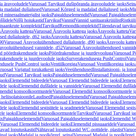
a äravooludele
Varuosad Tarvikud dušipõranda äravooludele jaoks
Sein
ja madalad dušialused
Varuosad Kõrged ja madalad dušialused jaoks
Min
d mineraalmaterjalist jaoks
Paigalduselemendid
Varuosad Paigalduselem
uššidele
Nišši hoiukastid
Tarvikud
Vannid
Vannid sanitaarakrüülist
Ristkül
einaankrute komplektid
Tarvikud
Remondikomplektid
Täiendavad tarvik
s
Äravoolu kattega
Varuosad Äravoolu kattega jaoks
Äravoolu katteta
Var
d dušialustele, d62 jaoks
Äravoolu kattega
Varuosad Äravoolu kattega
90
Varuosad Äravooluühendused dušialustele, d90 jaoks
Äravoolu katte
avooluühendused vannidele, d52
Varuosad Äravooluühendused vannide
d pöördrakendusele jaoks
Pöördrakenduse ja juurdevooluga
Varuosad Pö
akendusele ja juurdevoolule jaoks
Surverakendusega PushControl
Varu
ndusele PushControl jaoks
Ventiilkorgiga
Varuosad Ventiilkorgiga jaoks
ruosad Varjatud torukatkesti jaoks
Veeühendused
Installatsiooni- ja lop
kud
Varuosad Tarvikud jaoks
Paigalduselemendid
Varuosad Paigaldusele
jaoks
Elemendid bideedele
Varuosad Elemendid bideedele jaoks
Elemend
ele jaoks
Elemendid duššidele ja vannidele
Varuosad Elemendid duššide
mendid konsoolkoormustele
Varuosad Elemendid konsoolkoormustele j
heliisolatsioonile
Laudised
Paigalduselemendid
Varuosad Paigalduselem
jaoks
Elemendid bideedele
Varuosad Elemendid bideedele jaoks
Elemend
ele jaoks
Elemendid segistitele ja seadmetele
Varuosad Elemendid segisti
le jaoks
Elemendid konsoolkoormustele
Tarvikud
Varuosad Tarvikud ja
ix
Paigalduselemendid
Varuosad Paigalduselemendid jaoks
Elemendid WC
Varuosad Elemendid bideedele jaoks
Elemendid pissuaaridele
Varuosad 
avad loputuskastid
Nähtavad loputuskastid WC-pottidele, plastist
Varuos
inal jaoks
Madalal ja poolkõrgel, seinal
Varuosad Madalal ja poolkõrgel, 