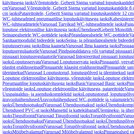
käivitusega jaoks
Võrgutoitele, Geberit Sigma varjatud loputuskastide
cm
Varuosad Võrgutoitele, Geberit Sigma varjatud loputuskastidele 8
cm jaoks
Patareitoitele, Geberit Sigma varjatud loputuskastidele 12 cm
WC-juhtseadmed pneumaatilise loputuskäivitusega jaoks
Kahesüsteems
WC-juhtseadmetele
Varuosad Tarvikud WC-juhtseadmetele jaoks
Paig
loputuse elektroonilise käivitusega jaoks
Ühendused
Geberit Monolith 
Seinapealsetele WC-pottidele jaoks
Põrandapealsetele WC-pottidele
Va
Sanitaarmoodulid bideedele jaoks
Seina- ja põrandapealsetele bideede
loputusservaga jaoks
Ilma kaaneta
Varuosad Ilma kaaneta jaoks
Pissuaa
loputusregulaatorile
Varuosad Pindpaigaldatava või varjatud pissuaari l
pissuaari loputusregulaatorile
Varuosad Integreeritud pissuaari loputusr
jaoks
Loputusservata
Varuosad Loputusservata jaoks
Pissuaarid, veeva
plastist eraldusseinad
Pissuaaride klaasist eraldusseinad
Pissuaaride san
üleminekud
Varuosad Loputustorud, loputuspõlved ja üleminekud jao
Loputuse elektroonilise käivitusega, võrgutoide jaoks
Loputuse elektro
Pneumaatilise loputuskäivitusega jaoks
Basic
Varuosad Basic jaoks
Pin
võrgutoide jaoks
Loputuse elektroonilise käivitusega, patareitoide
Varuo
Uuspaigaldus- ja asenduskomplektid jaoks
Loputustorud, loputuspõlv
äravooluühendused
Äravooluühendused WC-pottidele ja valamutele
V
jaoks
Ühendusotsakud
Varuosad Ühendusotsakud jaoks
Ühenduskompl
Ühendused PVC-st jaoks
Mansetid ja kattekübarad
Ülemineku- ja ühen
jaoks
Tigusifoonid
Varuosad Tigusifoonid jaoks
Torupõlvsifoonid
Varuo
jaoks
Ühendusotsakud
Varuosad Ühendusotsakud jaoks
Ühenduspõlve
jaoks
Torupõlvsifoonid
Varuosad Torupõlvsifoonid jaoks
Ühendusotsa
jaoks
Mööbelvalamud
Varuosad Mööbelvalamud jaoks
Pinnapealsed v