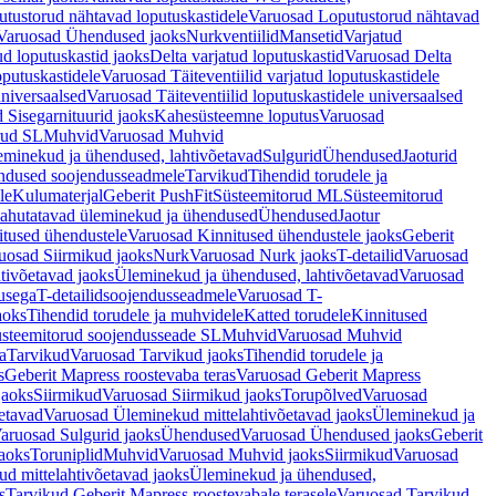
tustorud nähtavad loputuskastidele
Varuosad Loputustorud nähtavad
Varuosad Ühendused jaoks
Nurkventiilid
Mansetid
Varjatud
d loputuskastid jaoks
Delta varjatud loputuskastid
Varuosad Delta
oputuskastidele
Varuosad Täiteventiilid varjatud loputuskastidele
universaalsed
Varuosad Täiteventiilid loputuskastidele universaalsed
 Sisegarnituurid jaoks
Kahesüsteemne loputus
Varuosad
rud SL
Muhvid
Varuosad Muhvid
eminekud ja ühendused, lahtivõetavad
Sulgurid
Ühendused
Jaoturid
dused soojendusseadmele
Tarvikud
Tihendid torudele ja
le
Kulumaterjal
Geberit PushFit
Süsteemitorud ML
Süsteemitorud
ahutatavad üleminekud ja ühendused
Ühendused
Jaotur
itused ühendustele
Varuosad Kinnitused ühendustele jaoks
Geberit
uosad Siirmikud jaoks
Nurk
Varuosad Nurk jaoks
T-detailid
Varuosad
tivõetavad jaoks
Üleminekud ja ühendused, lahtivõetavad
Varuosad
usega
T-detailidsoojendusseadmele
Varuosad T-
aoks
Tihendid torudele ja muhvidele
Katted torudele
Kinnitused
steemitorud soojendusseade SL
Muhvid
Varuosad Muhvid
a
Tarvikud
Varuosad Tarvikud jaoks
Tihendid torudele ja
s
Geberit Mapress roostevaba teras
Varuosad Geberit Mapress
jaoks
Siirmikud
Varuosad Siirmikud jaoks
Torupõlved
Varuosad
etavad
Varuosad Üleminekud mittelahtivõetavad jaoks
Üleminekud ja
aruosad Sulgurid jaoks
Ühendused
Varuosad Ühendused jaoks
Geberit
aoks
Toruniplid
Muhvid
Varuosad Muhvid jaoks
Siirmikud
Varuosad
d mittelahtivõetavad jaoks
Üleminekud ja ühendused,
s
Tarvikud Geberit Mapress roostevabale terasele
Varuosad Tarvikud