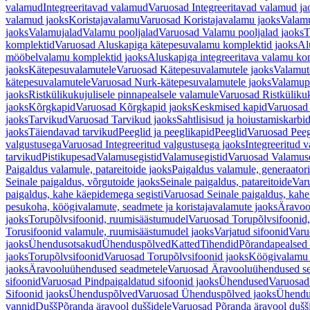
valamud
Integreeritavad valamud
Varuosad Integreeritavad valamud ja
valamud jaoks
Koristajavalamu
Varuosad Koristajavalamu jaoks
Valam
jaoks
Valamujalad
Valamu pooljalad
Varuosad Valamu pooljalad jaoks
T
komplektid
Varuosad Aluskapiga kätepesuvalamu komplektid jaoks
Al
mööbelvalamu komplektid jaoks
Aluskapiga integreeritava valamu ko
jaoks
Kätepesuvalamutele
Varuosad Kätepesuvalamutele jaoks
Valamut
kätepesuvalamutele
Varuosad Nurk-kätepesuvalamutele jaoks
Valamup
jaoks
Ristkülikukujulisele pinnapealsele valamule
Varuosad Ristkülikuk
jaoks
Kõrgkapid
Varuosad Kõrgkapid jaoks
Keskmised kapid
Varuosad
jaoks
Tarvikud
Varuosad Tarvikud jaoks
Sahtlisisud ja hoiustamiskarbi
jaoks
Täiendavad tarvikud
Peeglid ja peeglikapid
Peeglid
Varuosad Peeg
valgustusega
Varuosad Integreeritud valgustusega jaoks
Integreeritud v
tarvikud
Pistikupesad
Valamusegistid
Valamusegistid
Varuosad Valamuse
Paigaldus valamule, patareitoide jaoks
Paigaldus valamule, generaatori
Seinale paigaldus, võrgutoide jaoks
Seinale paigaldus, patareitoide
Varu
paigaldus, kahe käepidemega segisti
Varuosad Seinale paigaldus, kahe
pesukoha, köögivalamute, seadmete ja koristajavalamute jaoks
Äravoo
jaoks
Torupõlvsifoonid, ruumisäästumudel
Varuosad Torupõlvsifoonid,
Torusifoonid valamule, ruumisäästumudel jaoks
Varjatud sifoonid
Varu
jaoks
Ühendusotsakud
Ühenduspõlved
Katted
Tihendid
Põrandapealsed 
jaoks
Torupõlvsifoonid
Varuosad Torupõlvsifoonid jaoks
Köögivalamu
jaoks
Äravooluühendused seadmetele
Varuosad Äravooluühendused se
sifoonid
Varuosad Pindpaigaldatud sifoonid jaoks
Ühendused
Varuosad
Sifoonid jaoks
Ühenduspõlved
Varuosad Ühenduspõlved jaoks
Ühendu
vannid
Dušš
Põranda äravool duššidele
Varuosad Põranda äravool dušši