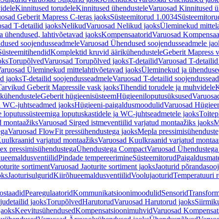
idele
Kinnitused torudele
Kinnitused ühendustele
Varuosad Kinnitused ü
osad Geberit Mapress C-teras jaoks
Süsteemitorud 1.0034
Süsteemitoru
sad T-detailid jaoks
Nelikud
Varuosad Nelikud jaoks
Üleminekud mittel
 ühendused, lahtivõetavad jaoks
Kompensaatorid
Varuosad Kompensaat
dused soojendusseadmele
Varuosad Ühendused soojendusseadmele jao
Süsteemitihendid
Komplektid kruvid äärikühendustele
Geberit Mapress 
oks
Torupõlved
Varuosad Torupõlved jaoks
T-detailid
Varuosad T-detailid
aruosad Üleminekud mittelahtivõetavad jaoks
Üleminekud ja ühendused
d jaoks
T-detailid soojendusseadmele
Varuosad T-detailid soojendussea
arvikud Geberit Mapressile vask jaoks
Tihendid torudele ja muhvidele
K
ikühendustele
Geberit hügieenisüsteem
Hügieeniloputusüksused
Varuosa
ja WC-juhtseadmed jaoks
Hügieeni-paigaldusmoodulid
Varuosad Hügieen
e loputussüsteemiga loputuskastidele ja WC-juhtseadmetele jaoks
Toitep
ud montaažiks
Varuosad Sirged istmeventiilid varjatud montaažiks jaoks
M
ega
Varuosad FlowFit pressühendustega jaoks
Mepla pressimisühendust
uulkraanid varjatud montaažiks
Varuosad Kuulkraanid varjatud montaa
ex pressimisühendustega
Ühendustega Compact
Varuosad Ühendustega
ueemaldusventiilid
Pindade tempereerimine
Süsteemitorud
Paigaldusmate
oturite sortiment
Varuosad Jaoturite sortiment jaoks
Jaoturid põrandasoo
oks
Jaoturisulgurid
Kiirõhueemaldusventiilid
Voolujaoturid
Temperatuuri 
ostaadid
Pearegulaatorid
Kommunikatsioonimoodulid
Sensorid
Transform
udetailid jaoks
Torupõlved
Harutorud
Varuosad Harutorud jaoks
Siirmik
jaoks
Keevitusühendused
Kompensatsioonimuhvid
Varuosad Kompensat