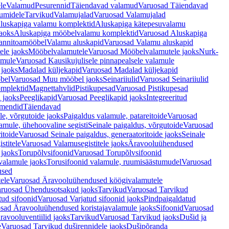
le
Valamud
Pesurennid
Täiendavad valamud
Varuosad Täiendavad
umidele
Tarvikud
Valamujalad
Varuosad Valamujalad
luskapiga valamu komplektid
Aluskapiga kätepesuvalamu
aoks
Aluskapiga mööbelvalamu komplektid
Varuosad Aluskapiga
annitoamööbel
Valamu aluskapid
Varuosad Valamu aluskapid
ele jaoks
Mööbelvalamutele
Varuosad Mööbelvalamutele jaoks
Nurk-
amule
Varuosad Kausikujulisele pinnapealsele valamule
 jaoks
Madalad küljekapid
Varuosad Madalad küljekapid
bel
Varuosad Muu mööbel jaoks
Seinariiulid
Varuosad Seinariiulid
omplektid
Magnettahvlid
Pistikupesad
Varuosad Pistikupesad
 jaoks
Peeglikapid
Varuosad Peeglikapid jaoks
Integreeritud
emendid
Täiendavad
e, võrgutoide jaoks
Paigaldus valamule, patareitoide
Varuosad
amule, ühehoovaline segisti
Seinale paigaldus, võrgutoide
Varuosad
itoide
Varuosad Seinale paigaldus, generaatoritoide jaoks
Seinale
stitele
Varuosad Valamusegistitele jaoks
Äravooluühendused
jaoks
Torupõlvsifoonid
Varuosad Torupõlvsifoonid
valamule jaoks
Torusifoonid valamule, ruumisäästumudel
Varuosad
used
ele
Varuosad Äravooluühendused köögivalamutele
ruosad Ühendusotsakud jaoks
Tarvikud
Varuosad Tarvikud
tud sifoonid
Varuosad Varjatud sifoonid jaoks
Pindpaigaldatud
sad Äravooluühendused koristajavalamule jaoks
Sifoonid
Varuosad
avooluventiilid jaoks
Tarvikud
Varuosad Tarvikud jaoks
Dušid ja
e
Varuosad Tarvikud duširennidele jaoks
Dušipõranda