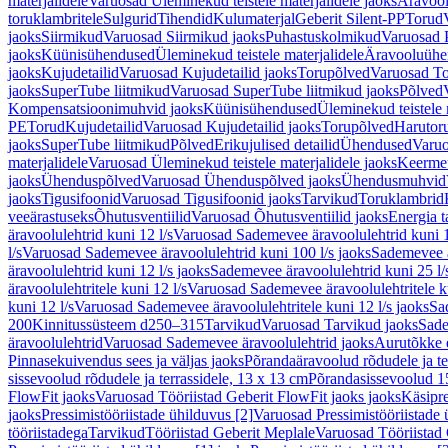
materjalidele
Varuosad Üleminekud teistele materjalidele jaoks
Äravoo
toruklambritele
Sulgurid
Tihendid
Kulumaterjal
Geberit Silent-PP
Torud
jaoks
Siirmikud
Varuosad Siirmikud jaoks
Puhastuskolmikud
Varuosad 
jaoks
Küünisühendused
Üleminekud teistele materjalidele
Äravooluühe
jaoks
Kujudetailid
Varuosad Kujudetailid jaoks
Torupõlved
Varuosad To
jaoks
SuperTube liitmikud
Varuosad SuperTube liitmikud jaoks
Põlved
Kompensatsioonimuhvid jaoks
Küünisühendused
Üleminekud teistele 
PE
Torud
Kujudetailid
Varuosad Kujudetailid jaoks
Torupõlved
Harutor
jaoks
SuperTube liitmikud
Põlved
Erikujulised detailid
Ühendused
Varuo
materjalidele
Varuosad Üleminekud teistele materjalidele jaoks
Keerme
jaoks
Ühenduspõlved
Varuosad Ühenduspõlved jaoks
Ühendusmuhvid
jaoks
Tigusifoonid
Varuosad Tigusifoonid jaoks
Tarvikud
Toruklambrid
veeärastuseks
Õhutusventiilid
Varuosad Õhutusventiilid jaoks
Energia t
äravoolulehtrid kuni 12 l/s
Varuosad Sademevee äravoolulehtrid kuni 1
l/s
Varuosad Sademevee äravoolulehtrid kuni 100 l/s jaoks
Sademevee ä
äravoolulehtrid kuni 12 l/s jaoks
Sademevee äravoolulehtrid kuni 25 l/
äravoolulehtritele kuni 12 l/s
Varuosad Sademevee äravoolulehtritele ku
kuni 12 l/s
Varuosad Sademevee äravoolulehtritele kuni 12 l/s jaoks
Sa
200
Kinnitussüsteem d250–315
Tarvikud
Varuosad Tarvikud jaoks
Sade
äravoolulehtrid
Varuosad Sademevee äravoolulehtrid jaoks
Aurutõkke 
Pinnasekuivendus sees ja väljas jaoks
Põrandaäravoolud rõdudele ja te
sissevoolud rõdudele ja terrassidele, 13 x 13 cm
Põrandasissevoolud 1
FlowFit jaoks
Varuosad Tööriistad Geberit FlowFit jaoks jaoks
Käsipre
jaoks
Pressimistööriistade ühilduvus [2]
Varuosad Pressimistööriistade 
tööriistadega
Tarvikud
Tööriistad Geberit Meplale
Varuosad Tööriistad 