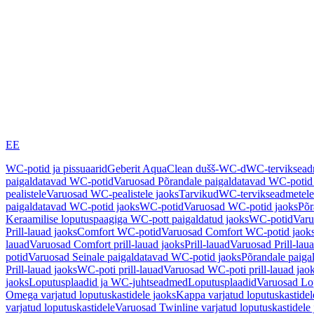
EE
WC-potid ja pissuaarid
Geberit AquaClean dušš-WC-d
WC-terviksea
paigaldatavad WC-potid
Varuosad Põrandale paigaldatavad WC-potid
pealistele
Varuosad WC-pealistele jaoks
Tarvikud
WC-tervikseadmetele
paigaldatavad WC-potid jaoks
WC-potid
Varuosad WC-potid jaoks
Põr
Keraamilise loputuspaagiga WC-pott paigaldatud jaoks
WC-potid
Varu
Prill-lauad jaoks
Comfort WC-potid
Varuosad Comfort WC-potid jaok
lauad
Varuosad Comfort prill-lauad jaoks
Prill-lauad
Varuosad Prill-lau
potid
Varuosad Seinale paigaldatavad WC-potid jaoks
Põrandale paiga
Prill-lauad jaoks
WC-poti prill-lauad
Varuosad WC-poti prill-lauad jao
jaoks
Loputusplaadid ja WC-juhtseadmed
Loputusplaadid
Varuosad Lop
Omega varjatud loputuskastidele jaoks
Kappa varjatud loputuskastidel
varjatud loputuskastidele
Varuosad Twinline varjatud loputuskastidele 