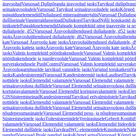
äravoolud
Varuosad Dušipõranda äravoolud jaoks
Tarvikud dušipõrand
seinaäravooludele
Varuosad Tarvikud seinaäravooludele jaoks
Kõrged 
paigalduselemendid
Dušialused mineraalmaterjalist
Varuosad Dušialuse
duššiseinale
Vannieraldusseinad
Dušiuksed
Tarvikud
Nišši hoiukastid d
imikutele
Paigalduselemendid
Jalgade komplektid ning traaversite ja s
dušialustele, d52
Varuosad Äravooluühendused dušialustele, d52 jaok
jaoks
Äravooluühendused dušialustele, d62
Varuosad Äravooluühenduse
kate
Varuosad Äravoolu kate jaoks
Äravooluühendused dušialustele, d
Äravoolu katteta jaoks
Äravoolu kate
Varuosad Äravoolu kate jaoks
Är
jaoks
Valmis komplektid pöördrakendusele
Varuosad Valmis komplekti
pöördrakendusele ja juurdevoolule
Varuosad Valmis komplektid pöördr
surverakendusele PushControl
Varuosad Valmis komplektid surverake
Äravoolugarnituuride tarvikud vannidele jaoks
Varjatud torukatkesti
Va
jaoks
Kandesüsteemid
Varuosad Kandesüsteemid jaoks
Laudised
Tarvi
pottidele jaoks
Elemendid valamutele
Varuosad Elemendid valamutele 
seinaäravooluga duššidele
Varuosad Elemendid seinaäravooluga duššid
koristajavalamutele
Varuosad Elemendid koristajavalamutele jaoks
Ele
GIS
Süsteemiseinad
Kandesüsteemid
Tarvikud eelvalmististele
Tarvikud 
pottidele jaoks
Elemendid valamutele
Varuosad Elemendid valamutele 
seinaäravooluga duššidele
Varuosad Elemendid seinaäravooluga duššid
nõudepesumasinatele
Varuosad Elemendid pesu- ja nõudepesumasinate
Süsteemiseintele jaoks
Toitesüsteemidele
Veeärastusele
Geberit Kombif
valamutele
Varuosad Elemendid valamutele jaoks
Elemendid bideedele
Elemendid duššidele jaoks
Tarvikud
WC-elementidele
Kinnitustele
Näht
pandud
Varuosad Peale pandud jaoks
Kõrgel seinal
Varuosad Kõrgel se