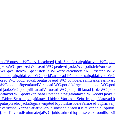
dmed
Varuosad WC-tervikseadmed jaoks
Seinale paigaldatavad WC-poti
 jaoks
WC-pealised
Varuosad WC-pealised jaoks
WC-pottidele
Varuosad 
WC-pealistele
WC-pealistele ja WC-tervikseadmetele
Kulumaterjal
WC-po
andale paigaldatavad WC-potid
Varuosad Põrandale paigaldatavad WC-
osad WC-potid jaoks
Loputuspaagid WC-pottidele, sanitaarkeraamikast
s
WC-potid kõrgendatud
Varuosad WC-potid kõrgendatud jaoks
WC-poti
ad jaoks
WC-poti prill-lauad
Varuosad WC-poti prill-lauad jaoks
WC-potid
ldatavad WC-potid
Varuosad Põrandale paigaldatavad WC-potid jaoks
P
ks
Bideed
Seinale paigaldatavad bideed
Varuosad Seinale paigaldatavad b
utusplaadid jaoks
Sigma varjatud loputuskastidele
Varuosad Sigma varja
e
Varuosad Kappa varjatud loputuskastidele jaoks
Delta varjatud loputus
jaoks
Tarvikud
Kulumaterjal
WC-juhtseadmed loputuse elektroonilise kä