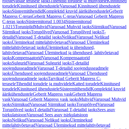
roostevabale terasele jaoks
Tihendid torudele ja muhvidele
Kinnitused
torudele
Kinnitused ühendustele
Varuosad Kinnitused ühendustele
jaoks
Süsteemitihendid
Komplektid kruvid äärikühendustele
Geberit
Mapress C-teras
Geberit Mapress C-teras
Varuosad Geberit Mapress
C-teras jaoks
Süsteemitorud 1.0034
Süsteemitorud
1.0215
Toruniplid
Muhvid
Varuosad Muhvid jaoks
Siirmikud
Varuosad
Siirmikud jaoks
Torupõlved
Varuosad Torupõlved jaoks
T-
detailid
Varuosad T-detailid jaoks
Nelikud
Varuosad Nelikud
jaoks
Üleminekud mittelahtivõetavad
Varuosad Üleminekud
mittelahtivõetavad jaoks
Üleminekud ja ühendused,
lahtivõetavad
Varuosad Üleminekud ja ühendused, lahtivõetavad
jaoks
Kompensaatorid
Varuosad Kompensaatorid
jaoks
Sulgurid
Varuosad Sulgurid jaoks
T-detailid
soojendusseadmele
Varuosad T-detailid soojendusseadmele
jaoks
Ühendused soojendusseadmele
Varuosad Ühendused
soojendusseadmele jaoks
Tarvikud Geberit Mapress C-
terasele
Tihendid torudele ja muhvidele
Katted torudele
Kinnitused
torudele
Kinnitused ühendustele
Süsteemitihendid
Komplektid kruvid
äärikühendustele
Geberit Mapress vask
Geberit Mapress
vask
Varuosad Geberit Mapress vask jaoks
Muhvid
Varuosad Muhvid
jaoks
Siirmikud
Varuosad Siirmikud jaoks
Torupõlved
Varuosad
Torupõlved jaoks
T-detailid
Varuosad T-detailid jaoks
Sees asuv
tsirkulatsioon
Varuosad Sees asuv tsirkulatsioon
jaoks
Nelikud
Varuosad Nelikud jaoks
Üleminekud
mittelahtivõetavad
Varuosad Üleminekud mittelahtivõetavad