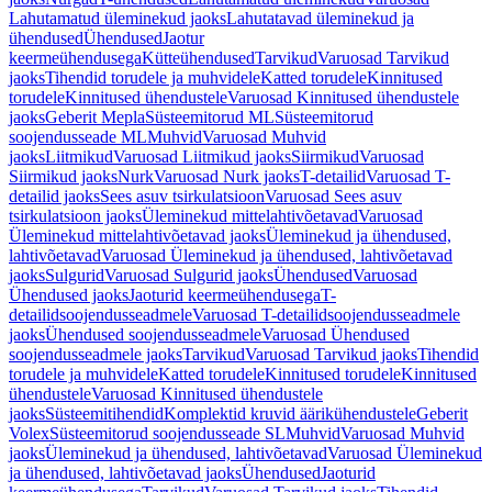
Lahutamatud üleminekud jaoks
Lahutatavad üleminekud ja
ühendused
Ühendused
Jaotur
keermeühendusega
Kütteühendused
Tarvikud
Varuosad Tarvikud
jaoks
Tihendid torudele ja muhvidele
Katted torudele
Kinnitused
torudele
Kinnitused ühendustele
Varuosad Kinnitused ühendustele
jaoks
Geberit Mepla
Süsteemitorud ML
Süsteemitorud
soojendusseade ML
Muhvid
Varuosad Muhvid
jaoks
Liitmikud
Varuosad Liitmikud jaoks
Siirmikud
Varuosad
Siirmikud jaoks
Nurk
Varuosad Nurk jaoks
T-detailid
Varuosad T-
detailid jaoks
Sees asuv tsirkulatsioon
Varuosad Sees asuv
tsirkulatsioon jaoks
Üleminekud mittelahtivõetavad
Varuosad
Üleminekud mittelahtivõetavad jaoks
Üleminekud ja ühendused,
lahtivõetavad
Varuosad Üleminekud ja ühendused, lahtivõetavad
jaoks
Sulgurid
Varuosad Sulgurid jaoks
Ühendused
Varuosad
Ühendused jaoks
Jaoturid keermeühendusega
T-
detailidsoojendusseadmele
Varuosad T-detailidsoojendusseadmele
jaoks
Ühendused soojendusseadmele
Varuosad Ühendused
soojendusseadmele jaoks
Tarvikud
Varuosad Tarvikud jaoks
Tihendid
torudele ja muhvidele
Katted torudele
Kinnitused torudele
Kinnitused
ühendustele
Varuosad Kinnitused ühendustele
jaoks
Süsteemitihendid
Komplektid kruvid äärikühendustele
Geberit
Volex
Süsteemitorud soojendusseade SL
Muhvid
Varuosad Muhvid
jaoks
Üleminekud ja ühendused, lahtivõetavad
Varuosad Üleminekud
ja ühendused, lahtivõetavad jaoks
Ühendused
Jaoturid