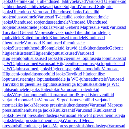
jaoks
Üleminekud ja ühendused, lahtivõetavad
Varuosad Üleminekud
ja ühendused, lahtivõetavad jaoks
Sulgurid
Varuosad Sulgurid
jaoks
Ühendused
Varuosad Ühendused jaoks
T-detailid
soojendusseadmele
Varuosad T-detailid soojendusseadmele
jaoks
Ühendused soojendusseadmele
Varuosad Ühendused
soojendusseadmele jaoks
Tarvikud Geberit Mapressile vask
Varuosad
Tarvikud Geberit Mapressile vask jaoks
Tihendid torudele ja
muhvidele
Katted torudele
Kinnitused torudele
Kinnitused
ühendustele
Varuosad Kinnitused ühendustele
jaoks
Süsteemitihendid
Komplektid kruvid äärikühendustele
Geberit
hügieenisüsteem
Hügieeniloputusüksused
Varuosad
Hügieeniloputusüksused jaoks
Hügieenilise loputusega loputuskastid
ja WC-juhtseadmed
Varuosad Hügieenilise loputusega loputuskastid
ja WC-juhtseadmed jaoks
Hügieeni-paigaldusmoodulid
Varuosad
Hügieeni-paigaldusmoodulid jaoks
Tarvikud hügieenilise
loputussüsteemiga loputuskastidele ja WC-juhtseadmetele
Varuosad
Tarvikud hügieenilise loputussüsteemiga loputuskastidele ja WC-
juhtseadmetele jaoks
Toiteplokid
Varuosad Toiteplokid
jaoks
Võrgukomponendid
Toruarmatuurid
Sirged istmeventiilid
varjatud montaažiks
Varuosad Sirged istmeventiilid varjatud
montaažiks jaoks
Mapress pressimisühendustega
Varuosad Mapress
pressimisühendustega jaoks
Kuulkraanid
Varuosad Kuulkraanid
jaoks
FlowFit pressühendustega
Varuosad FlowFit pressühendustega
jaoks
Mepla pressimisühendustega
Varuosad Mepla
pressimisühendustega jaoks
Mapress pressimisühendustega
Varuosad