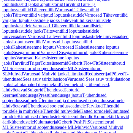
loputuskastid jaoks
Loputustorud
Tarvikud
Täite- ja
loputusventiilid
Täiteventiilid
Varuosad Täiteventiilid
jaoks
Täiteventiilid varjatud loputuskastidele
Varuosad Täiteventiilid
varjatud loputuskastidele jaoks
Täiteventiilid keraamilistele
loputuskastidele
Varuosad Täiteventiilid keraamilistele
loputuskastidele jaoks
Täiteventiilid loputuskastidele
universaalsed
Varuosad Täiteventiilid loputuskastidele universaalsed
jaoks
Loputusventiilid
Varuosad Loputusventiilid
jaoks
Kahesüsteemne loputus
Varuosad Kahesüsteemne loputus
jaoks
Sisegarnituurid
Varuosad Sisegarnituurid jaoks
Kahesüsteemne
loputus
Varuosad Kahesüsteemne loputus
jaoks
Tarvikud
Triger
Toitesüsteemid
Geberit FlowFit
Süsteemitorud
ML
Süsteemitorud soojendusseade ML
Süsteemitorud
SL
Muhvid
Varuosad Muhvid jaoks
Liitmikud
Redutseerijad
Põlved
T-
ühendused
Sees asuv tsirkulatsioon
Varuosad Sees asuv tsirkulatsioon
jaoks
Lahutamatud üleminekud
Üleminekud ja ühendused,
lahtivõetavad
Sulgurid
Ühendused
Jaoturid
keermeühendusega
Pressühendusega jaotur
T-ühendused
soojendusseadmele
Üleminekud ja ühendused soojendusseadmele,
lahtivõetavad
Ühendused soojendusseadmele
Tarvikud
Tihendid
torudele ja muhvidele
Tihendid muhvidele
Katted torudele
Kinnitused
torudele
Kinnitused ühendustele
Süsteemitihendid
Komplektid kruvid
äärikühendustele
Kulumaterjal
Geberit PushFit
Süsteemitorud
ML
Süsteemitorud soojendusseade ML
Muhvid
Varuosad Muhvid
jaoks
Nurgad
T-ühendused
Lahutamatud üleminekud
Varuosad