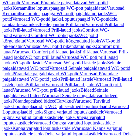
WC-potid
Varuosad Põrandale paigaldatavad WC-potid
jaoks
Keraamilise loputuspaagiga WC-pott paigaldatud
Varuosad
Keraamilise loputuspaagiga WC-pott paigaldatud jaoks
WC-
potid
Varuosad WC-potid jaoks
Loputuspaagid WC-pottidele,
sanitaarkeraamikast
Peale pandud
Prill-lauad
Varuosad Prill-lauad
jaoks
Prill-lauad
Varuosad Prill-lauad jaoks
Comfort WC-
potid
Varuosad Comfort WC-potid jaoks
WC-potid
kõrgendatud
Varuosad WC-potid kõrgendatud jaoks
WC-potid
pikendatud
Varuosad WC-potid pikendatud jaoks
Comfort prill-
lauad
Varuosad Comfort prill-lauad jaoks
Prill-lauad
Varuosad Prill-
lauad jaoks
WC-poti prill-lauad
Varuosad WC-poti prill-lauad
jaoks
WC-potid lastele
Varuosad WC-potid lastele jaoks
Seinale
paigaldatavad WC-potid
Varuosad Seinale paigaldatavad WC-potid
jaoks
Põrandale paigaldatavad WC-potid
Varuosad Põrandale
paigaldatavad WC-potid jaoks
Prill-lauad lastele
Varuosad Prill-lauad
lastele jaoks
Prill-lauad
Varuosad Prill-lauad jaoks
WC-poti prill-
lauad
Varuosad WC-poti prill-lauad jaoks
Bideed
Seinale
paigaldatavad bideed
Varuosad Seinale paigaldatavad bideed
jaoks
Põrandapealsed bideed
Tarvikud
Varuosad Tarvikud
jaoks
Loputusplaadid ja WC-juhtseadmed
Loputusplaadid
Varuosad
Loputusplaadid jaoks
Sigma varjatud loputuskastidele
Varuosad
Sigma varjatud loputuskastidele jaoks
Omega varjatud
loputuskastidele
Varuosad Omega varjatud loputuskastidele
jaoks
Kappa varjatud loputuskastidele
Varuosad Kappa varjatud
loputuskastidele jaoks
Delta varjatud loputuskastidele
Varuosad Delta