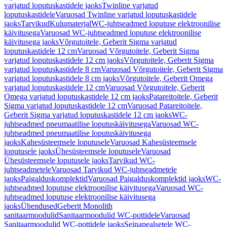
varjatud loputuskastidele jaoks
Twinline varjatud
loputuskastidele
Varuosad Twinline varjatud loputuskastidele
jaoks
Tarvikud
Kulumaterjal
WC-juhtseadmed loputuse elektroonilise
käivitusega
Varuosad WC-juhtseadmed loputuse elektroonilise
käivitusega jaoks
Võrgutoitele, Geberit Sigma varjatud
loputuskastidele 12 cm
Varuosad Võrgutoitele, Geberit Sigma
varjatud loputuskastidele 12 cm jaoks
Võrgutoitele, Geberit Sigma
varjatud loputuskastidele 8 cm
Varuosad Võrgutoitele, Geberit Sigma
varjatud loputuskastidele 8 cm jaoks
Võrgutoitele, Geberit Omega
varjatud loputuskastidele 12 cm
Varuosad Võrgutoitele, Geberit
Omega varjatud loputuskastidele 12 cm jaoks
Patareitoitele, Geberit
Sigma varjatud loputuskastidele 12 cm
Varuosad Patareitoitele,
Geberit Sigma varjatud loputuskastidele 12 cm jaoks
WC-
juhtseadmed pneumaatilise loputuskäivitusega
Varuosad WC-
juhtseadmed pneumaatilise loputuskäivitusega
jaoks
Kahesüsteemsele loputusele
Varuosad Kahesüsteemsele
loputusele jaoks
Ühesüsteemsele loputusele
Varuosad
Ühesüsteemsele loputusele jaoks
Tarvikud WC-
juhtseadmetele
Varuosad Tarvikud WC-juhtseadmetele
jaoks
Paigalduskomplektid
Varuosad Paigalduskomplektid jaoks
WC-
juhtseadmed loputuse elektroonilise käivitusega
Varuosad WC-
juhtseadmed loputuse elektroonilise käivitusega
jaoks
Ühendused
Geberit Monolith
sanitaarmoodulid
Sanitaarmoodulid WC-pottidele
Varuosad
Sanitaarmoodulid WC-pottidele jaoks
Seinapealsetele WC-