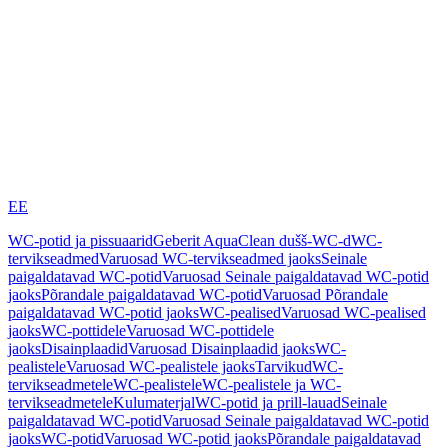
EE
WC-potid ja pissuaarid
Geberit AquaClean dušš-WC-d
WC-
tervikseadmed
Varuosad WC-tervikseadmed jaoks
Seinale
paigaldatavad WC-potid
Varuosad Seinale paigaldatavad WC-potid
jaoks
Põrandale paigaldatavad WC-potid
Varuosad Põrandale
paigaldatavad WC-potid jaoks
WC-pealised
Varuosad WC-pealised
jaoks
WC-pottidele
Varuosad WC-pottidele
jaoks
Disainplaadid
Varuosad Disainplaadid jaoks
WC-
pealistele
Varuosad WC-pealistele jaoks
Tarvikud
WC-
tervikseadmetele
WC-pealistele
WC-pealistele ja WC-
tervikseadmetele
Kulumaterjal
WC-potid ja prill-lauad
Seinale
paigaldatavad WC-potid
Varuosad Seinale paigaldatavad WC-potid
jaoks
WC-potid
Varuosad WC-potid jaoks
Põrandale paigaldatavad