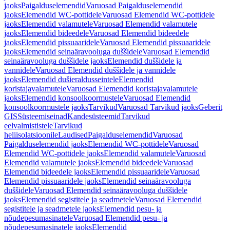
jaoks
Paigalduselemendid
Varuosad Paigalduselemendid
jaoks
Elemendid WC-pottidele
Varuosad Elemendid WC-pottidele
jaoks
Elemendid valamutele
Varuosad Elemendid valamutele
jaoks
Elemendid bideedele
Varuosad Elemendid bideedele
jaoks
Elemendid pissuaaridele
Varuosad Elemendid pissuaaridele
jaoks
Elemendid seinaäravooluga duššidele
Varuosad Elemendid
seinaäravooluga duššidele jaoks
Elemendid duššidele ja
vannidele
Varuosad Elemendid duššidele ja vannidele
jaoks
Elemendid dušieraldusseintele
Elemendid
koristajavalamutele
Varuosad Elemendid koristajavalamutele
jaoks
Elemendid konsoolkoormustele
Varuosad Elemendid
konsoolkoormustele jaoks
Tarvikud
Varuosad Tarvikud jaoks
Geberit
GIS
Süsteemiseinad
Kandesüsteemid
Tarvikud
eelvalmististele
Tarvikud
heliisolatsioonile
Laudised
Paigalduselemendid
Varuosad
Paigalduselemendid jaoks
Elemendid WC-pottidele
Varuosad
Elemendid WC-pottidele jaoks
Elemendid valamutele
Varuosad
Elemendid valamutele jaoks
Elemendid bideedele
Varuosad
Elemendid bideedele jaoks
Elemendid pissuaaridele
Varuosad
Elemendid pissuaaridele jaoks
Elemendid seinaäravooluga
duššidele
Varuosad Elemendid seinaäravooluga duššidele
jaoks
Elemendid segistitele ja seadmetele
Varuosad Elemendid
segistitele ja seadmetele jaoks
Elemendid pesu- ja
nõudepesumasinatele
Varuosad Elemendid pesu- ja
nõudepesumasinatele jaoks
Elemendid