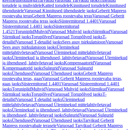
keermeühendusega
Tarvikud
Varuosad Tarvikud jaoks
Tihendid
torudele ja muhvidele
Katted torudele
Kinnitused torudele
Kinnitused
ühendustele
Varuosad Kinnitused ühendustele jaoks
Geberit Mapress
roostevaba teras
Geberit Mapress roostevaba teras
Varuosad Geberit
Mapress roostevaba teras jaoks
Süsteemitorud 1.4401
Varuosad
Süsteemitorud 1.4401 jaoks
Süsteemitorud
1.4521
Toruniplid
Muhvid
Varuosad Muhvid jaoks
Siirmikud
Varuosad
Siirmikud jaoks
Torupõlved
Varuosad Torupõlved jaoks
T-
detailid
Varuosad T-detailid jaoks
Sees asuv tsirkulatsioon
Varuosad
Sees asuv tsirkulatsioon jaoks
Üleminekud
mittelahtivõetavad
Varuosad Üleminekud mittelahtivõetavad
jaoks
Üleminekud ja ühendused, lahtivõetavad
Varuosad Üleminekud
ja ühendused, lahtivõetavad jaoks
Kompensaatorid
Varuosad
Kompensaatorid jaoks
Sulgurid
Varuosad Sulgurid
jaoks
Ühendused
Varuosad Ühendused jaoks
Geberit Mapress
roostevaba teras, gaas
Varuosad Geberit Mapress roostevaba teras,
gaas jaoks
Süsteemitorud 1.4401
Varuosad Süsteemitorud 1.4401
jaoks
Toruniplid
Muhvid
Varuosad Muhvid jaoks
Siirmikud
Varuosad
Siirmikud jaoks
Torupõlved
Varuosad Torupõlved jaoks
T-
detailid
Varuosad T-detailid jaoks
Üleminekud
mittelahtivõetavad
Varuosad Üleminekud mittelahtivõetavad
jaoks
Üleminekud ja ühendused, lahtivõetavad
Varuosad Üleminekud
ja ühendused, lahtivõetavad jaoks
Sulgurid
Varuosad Sulgurid
jaoks
Ühendused
Varuosad Ühendused jaoks
Tarvikud Geberit
Mapress roostevabale terasele
Varuosad Tarvikud Geberit Mapress