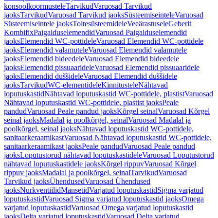
konsoolkoormustele
Tarvikud
Varuosad Tarvikud
jaoks
Tarvikud
Varuosad Tarvikud jaoks
Süsteemiseintele
Varuosad
Süsteemiseintele jaoks
Toitesüsteemidele
Veeärastusele
Geberit
Kombifix
Paigalduselemendid
Varuosad Paigalduselemendid
jaoks
Elemendid WC-pottidele
Varuosad Elemendid WC-pottidele
jaoks
Elemendid valamutele
Varuosad Elemendid valamutele
jaoks
Elemendid bideedele
Varuosad Elemendid bideedele
jaoks
Elemendid pissuaaridele
Varuosad Elemendid pissuaaridele
jaoks
Elemendid duššidele
Varuosad Elemendid duššidele
jaoks
Tarvikud
WC-elementidele
Kinnitustele
Nähtavad
loputuskastid
Nähtavad loputuskastid WC-pottidele, plastist
Varuosad
Nähtavad loputuskastid WC-pottidele, plastist jaoks
Peale
pandud
Varuosad Peale pandud jaoks
Kõrgel seinal
Varuosad Kõrgel
seinal jaoks
Madalal ja poolkõrgel, seinal
Varuosad Madalal ja
poolkõrgel, seinal jaoks
Nähtavad loputuskastid WC-pottidele,
sanitaarkeraamikast
Varuosad Nähtavad loputuskastid WC-pottidele,
sanitaarkeraamikast jaoks
Peale pandud
Varuosad Peale pandud
jaoks
Loputustorud nähtavad loputuskastidele
Varuosad Loputustorud
nähtavad loputuskastidele jaoks
Kõrgel rippuv
Varuosad Kõrgel
rippuv jaoks
Madalal ja poolkõrgel, seinal
Tarvikud
Varuosad
Tarvikud jaoks
Ühendused
Varuosad Ühendused
jaoks
Nurkventiilid
Mansetid
Varjatud loputuskastid
Sigma varjatud
loputuskastid
Varuosad Sigma varjatud loputuskastid jaoks
Omega
varjatud loputuskastid
Varuosad Omega varjatud loputuskastid
jaoks
Delta varjatud loputuskastid
Varuosad Delta varjatud