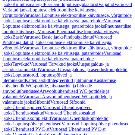
jaoks
Kinnitusmaterjal
Pissuaari loputusregulaatorid
Varjatud
Varuosad
Varjatud jaoks
Loputuse elektroonilise käivitusega,
võrgutoide
Varuosad Loputuse elektroonilise käivitusega, võrgutoide
jaoks
Loputuse elektroonilise käivitusega, patareitoide
Varuosad
Loputuse elektroonilise käivitusega, patareitoide jaoks
Pneumaatilise
loputuskäivitusega
Varuosad Pneumaatilise loputuskäivitusega
jaoks
Basic
Varuosad Basic jaoks
Pindpaigaldatud
Varuosad
Pindpaigaldatud jaoks
Loputuse elektroonilise käivitusega,
võrgutoide
Varuosad Loputuse elektroonilise käivitusega, võrgutoide
jaoks
Loputuse elektroonilise käivitusega, patareitoide
Varuosad
Loputuse elektroonilise käivitusega, patareitoide
jaoks
Tarvikud
Varuosad Tarvikud jaoks
Uuspaigaldus- ja
asenduskomplektid
Varuosad Uuspaigaldus- ja asenduskomplektid
jaoks
Loputustorud, loputuspõlved ja
üleminekud
Katteplaadid
Integreeritud juhtnupud
Käsitsemise
abivahendid
WC-pottide, pissuaaride ja bideede
äravooluühendused
Äravooluühendused WC-pottidele ja
valamutele
Varuosad Äravooluühendused WC-pottidele ja
valamutele jaoks
Sifoonid
Varuosad Sifoonid
jaoks
Ühenduspõlved
Varuosad Ühenduspõlved
jaoks
Ühendusotsakud
Varuosad Ühendusotsakud
jaoks
Ühenduskomplektid
Varuosad Ühenduskomplektid
jaoks
Loputuspõlve pikendused
Varuosad Loputuspõlve pikendused
jaoks
Ühendused PVC-st
Varuosad Ühendused PVC-st
jaoks
Mansetid ja kattekübarad
Ülemineku- ja