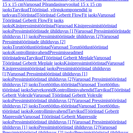
15 x 15 cm
Varuosad Põrandasissevoolud 15 x 15 cm
jaoks
Tarvikud
Tööriistad, võrgukomponendid ja
tarkvara
Tööriistad
Tööriistad Geberit FlowFit jaoks
Varuosad
Tööriistad Geberit FlowFit jaoks
jaoks
Käsipressimistööriistad
Varuosad Käsipressimistööriistad
jaoks
Pressimistööriistade ühilduvus [1]
Varuosad Pressimistööriistade
ühilduvus [1] jaoks
Pressimistööriistade ühilduvus [2]
Varuosad
Pressimistööriistade ühilduvus [2]
jaoks
Torutöötlustööriistad
Varuosad Torutöötlustööriistad
jaoks
Kontrollimisvahend
Pressimisseadmed
tööriistadega
Tarvikud
Tööriistad Geberit Meplale
Varuosad
Tööriistad Geberit Meplale jaoks
Käsipressimistööriistad
Varuosad
Käsipressimistööriistad jaoks
Pressimistööriistad ühilduvus
[1]
Varuosad Pressimistööriistad ühilduvus [1]
jaoks
Pressimistööriistad ühilduvus [2]
Varuosad Pressimistööriistad
ühilduvus [2] jaoks
Toortöötlus-tööriistad
Varuosad Toortöötlus-
tööriistad jaoks
Survekorgid
Kontrollimisvahendid
Tarvikud
Tööriistad
Geberit Volexile
Varuosad Tööriistad Geberit Volexile
jaoks
Pressimistööriistad ühilduvus [2]
Varuosad Pressimistööriistad
ühilduvus [2] jaoks
Toortöötlus-tööriistad
Varuosad Toortöötlus-
tööriistad jaoks
Kontrollimisvahend
Tarvikud
Tööriistad Geberit
Mapressile
Varuosad Tööriistad Geberit Mapressile
jaoks
Pressimistööriistad ühilduvus [1]
Varuosad Pressimistööriistad
ühilduvus [1] jaoks
Pressimistööriistad ühilduvus [2]
Varuosad
Pressimistööriistad ühilduvus [2] jaoks
Pressimistööriistad ühilduvus