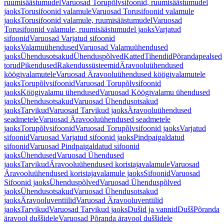
ruumisäästumudel
Varuosad Torupõlvsifoonid, ruumisäästumudel
jaoks
Torusifoonid valamule
Varuosad Torusifoonid valamule
jaoks
Torusifoonid valamule, ruumisäästumudel
Varuosad
Torusifoonid valamule, ruumisäästumudel jaoks
Varjatud
sifoonid
Varuosad Varjatud sifoonid
jaoks
Valamuühendused
Varuosad Valamuühendused
jaoks
Ühendusotsakud
Ühenduspõlved
Katted
Tihendid
Põrandapealsed
torud
Pikendused
Rakendussüsteemid
Äravooluühendused
köögivalamutele
Varuosad Äravooluühendused köögivalamutele
jaoks
Torupõlvsifoonid
Varuosad Torupõlvsifoonid
jaoks
Köögivalamu ühendused
Varuosad Köögivalamu ühendused
jaoks
Ühendusotsakud
Varuosad Ühendusotsakud
jaoks
Tarvikud
Varuosad Tarvikud jaoks
Äravooluühendused
seadmetele
Varuosad Äravooluühendused seadmetele
jaoks
Torupõlvsifoonid
Varuosad Torupõlvsifoonid jaoks
Varjatud
sifoonid
Varuosad Varjatud sifoonid jaoks
Pindpaigaldatud
sifoonid
Varuosad Pindpaigaldatud sifoonid
jaoks
Ühendused
Varuosad Ühendused
jaoks
Tarvikud
Äravooluühendused koristajavalamule
Varuosad
Äravooluühendused koristajavalamule jaoks
Sifoonid
Varuosad
Sifoonid jaoks
Ühenduspõlved
Varuosad Ühenduspõlved
jaoks
Ühendusotsakud
Varuosad Ühendusotsakud
jaoks
Äravooluventiilid
Varuosad Äravooluventiilid
jaoks
Tarvikud
Varuosad Tarvikud jaoks
Dušid ja vannid
Dušš
Põranda
äravool duššidele
Varuosad Põranda äravool duššidele