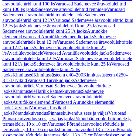
äravoolulehtrid kuni 100 l/s
Varuosad Sademevee äravoolulehtrid
kuni 100 l/s jaoks
Sademevee äravoolulehtrid rennidele
Varuosad
Sademevee äravoolulehtrid rennidele jaoks
Sademevee
äravoolulehtrid kuni 12 l/s
Varuosad Sademevee äravoolulehtrid kuni
12 l/s jaoks
Sademevee äravoolulehtrid kuni 25 l/s
Varuosad
Sademevee äravoolulehtrid kuni 25 l/s jaoks
Aurutõkke
elemendid
Varuosad Aurutõkke elemendid jaoks
Sademevee
äravoolulehtritele kuni 12 l/s
Varuosad Sademevee äravoolulehtritele
kuni 12 l/s jaoks
Sademevee äravoolulehtritele kuni 25
l/s
Avariiülevooludele
Varuosad Avariiülevooludele jaoks
Sademevee
äravoolulehtritele kuni 12 l/s
Varuosad Sademevee äravoolulehtritele
kuni 12 l/s jaoks
Sademevee äravoolulehtritele kuni 25 l/s
Varuosad
Sademevee äravoolulehtritele kuni 25 l/s
jaoks
Kinnitused
Kinnitussüsteem d40–200
Kinnitussüsteem d250–
315
Tarvikud
Varuosad Tarvikud jaoks
Sademevee
äravoolulehtritele
Varuosad Sademevee äravoolulehtritele
jaoks
Kinnitustele
Harilik katusekuivendus
Sademevee
äravoolulehtrid
Varuosad Sademevee äravoolulehtrid
jaoks
Aurutõkke elemendid
Varuosad Aurutõkke elemendid
jaoks
Tarvikud
Varuosad Tarvikud
jaoks
Põrandakuivendus
Pinnasekuivendus sees ja väljas
Varuosad
Pinnasekuivendus sees ja väljas jaoks
Põrandaäravoolud rõdudele ja
terrassidele, 10 x 10 cm
Varuosad Põrandaäravoolud rõdudele ja
terrassidele, 10 x 10 cm jaoks
Põrandaäravoolud 13 x 13 cm
Põranda
sissevoolud rõdudele ja terrassidele, 13 x 13 cm
Põrandasissevoolud