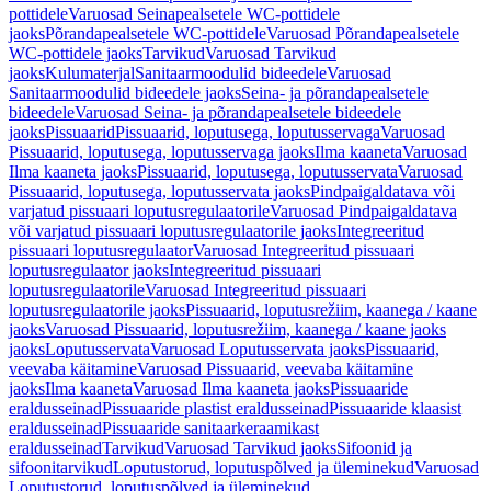
pottidele
Varuosad Seinapealsetele WC-pottidele
jaoks
Põrandapealsetele WC-pottidele
Varuosad Põrandapealsetele
WC-pottidele jaoks
Tarvikud
Varuosad Tarvikud
jaoks
Kulumaterjal
Sanitaarmoodulid bideedele
Varuosad
Sanitaarmoodulid bideedele jaoks
Seina- ja põrandapealsetele
bideedele
Varuosad Seina- ja põrandapealsetele bideedele
jaoks
Pissuaarid
Pissuaarid, loputusega, loputusservaga
Varuosad
Pissuaarid, loputusega, loputusservaga jaoks
Ilma kaaneta
Varuosad
Ilma kaaneta jaoks
Pissuaarid, loputusega, loputusservata
Varuosad
Pissuaarid, loputusega, loputusservata jaoks
Pindpaigaldatava või
varjatud pissuaari loputusregulaatorile
Varuosad Pindpaigaldatava
või varjatud pissuaari loputusregulaatorile jaoks
Integreeritud
pissuaari loputusregulaator
Varuosad Integreeritud pissuaari
loputusregulaator jaoks
Integreeritud pissuaari
loputusregulaatorile
Varuosad Integreeritud pissuaari
loputusregulaatorile jaoks
Pissuaarid, loputusrežiim, kaanega / kaane
jaoks
Varuosad Pissuaarid, loputusrežiim, kaanega / kaane jaoks
jaoks
Loputusservata
Varuosad Loputusservata jaoks
Pissuaarid,
veevaba käitamine
Varuosad Pissuaarid, veevaba käitamine
jaoks
Ilma kaaneta
Varuosad Ilma kaaneta jaoks
Pissuaaride
eraldusseinad
Pissuaaride plastist eraldusseinad
Pissuaaride klaasist
eraldusseinad
Pissuaaride sanitaarkeraamikast
eraldusseinad
Tarvikud
Varuosad Tarvikud jaoks
Sifoonid ja
sifoonitarvikud
Loputustorud, loputuspõlved ja üleminekud
Varuosad
Loputustorud, loputuspõlved ja üleminekud