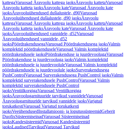
kattega
Varuosad Äravoolu kattega jaoks
Äravoolu katteta
Varuosad
Äravoolu katteta jaoks
Äravoolu kate
Varuosad Äravoolu kate
jaoks
Äravooluühendused dušialustele, d90
Varuosad
Äravooluühendused dušialustele, d90 jaoks
Äravoolu
kattega
Varuosad Äravoolu kattega jaoks
Äravoolu katteta
Varuosad
Äravoolu katteta jaoks
Äravoolu kate
Varuosad Äravoolu kate
jaoks
Äravooluühendused vannidele, d52
Varuosad
Äravooluühendused vannidele, d52
jaoks
Pöördrakendusega
Varuosad Pöördrakendusega jaoks
Valmis
komplektid pöördrakendusele
Varuosad Valmis komplektid
pöördrakendusele jaoks
Pöördrakenduse ja juurdevooluga
Varuosad
Pöördrakenduse ja juurdevooluga jaoks
Valmis komplektid
pöördrakendusele ja juurdevoolule
Varuosad Valmis komplektid
pöördrakendusele ja juurdevoolule jaoks
Surverakendusega
PushControl
Varuosad Surverakendusega PushControl jaoks
Valmis
komplektid surverakendusele PushControl
Varuosad Valmis
komplektid surverakendusele PushControl
jaoks
Ventiilkorgiga
Varuosad Ventiilkorgiga
jaoks
Äravoolugarnituuride tarvikud vannidele
Varuosad
Äravoolugarnituuride tarvikud vannidele jaoks
Varjatud
torukatkesti
Varuosad Varjatud torukatkesti
jaoks
Veeühendused
Installatsiooni- ja loputussüsteemid
Geberit
Duofix
Süsteemiseinad
Varuosad Süsteemiseinad
jaoks
Kandesüsteemid
Varuosad Kandesüsteemid
jaoks
Laudised
Tarvikud
Varuosad Tarvikud