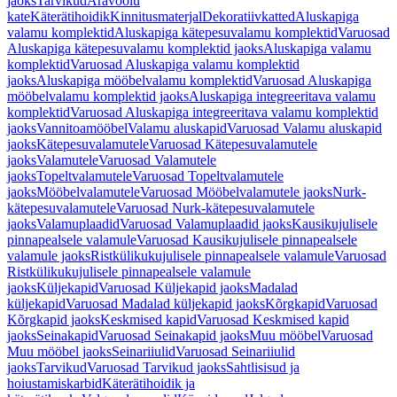
jaoks
Tarvikud
Äravoolu
kate
Käterätihoidik
Kinnitusmaterjal
Dekoratiivkatted
Aluskapiga
valamu komplektid
Aluskapiga kätepesuvalamu komplektid
Varuosad
Aluskapiga kätepesuvalamu komplektid jaoks
Aluskapiga valamu
komplektid
Varuosad Aluskapiga valamu komplektid
jaoks
Aluskapiga mööbelvalamu komplektid
Varuosad Aluskapiga
mööbelvalamu komplektid jaoks
Aluskapiga integreeritava valamu
komplektid
Varuosad Aluskapiga integreeritava valamu komplektid
jaoks
Vannitoamööbel
Valamu aluskapid
Varuosad Valamu aluskapid
jaoks
Kätepesuvalamutele
Varuosad Kätepesuvalamutele
jaoks
Valamutele
Varuosad Valamutele
jaoks
Topeltvalamutele
Varuosad Topeltvalamutele
jaoks
Mööbelvalamutele
Varuosad Mööbelvalamutele jaoks
Nurk-
kätepesuvalamutele
Varuosad Nurk-kätepesuvalamutele
jaoks
Valamuplaadid
Varuosad Valamuplaadid jaoks
Kausikujulisele
pinnapealsele valamule
Varuosad Kausikujulisele pinnapealsele
valamule jaoks
Ristkülikukujulisele pinnapealsele valamule
Varuosad
Ristkülikukujulisele pinnapealsele valamule
jaoks
Küljekapid
Varuosad Küljekapid jaoks
Madalad
küljekapid
Varuosad Madalad küljekapid jaoks
Kõrgkapid
Varuosad
Kõrgkapid jaoks
Keskmised kapid
Varuosad Keskmised kapid
jaoks
Seinakapid
Varuosad Seinakapid jaoks
Muu mööbel
Varuosad
Muu mööbel jaoks
Seinariiulid
Varuosad Seinariiulid
jaoks
Tarvikud
Varuosad Tarvikud jaoks
Sahtlisisud ja
hoiustamiskarbid
Käterätihoidik ja