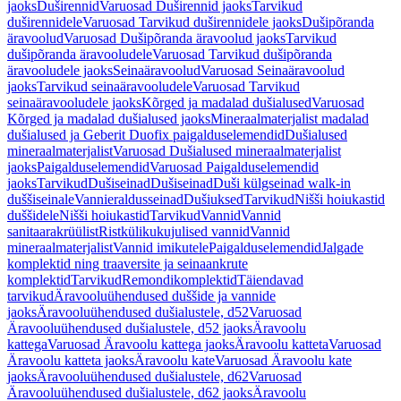
jaoks
Duširennid
Varuosad Duširennid jaoks
Tarvikud
duširennidele
Varuosad Tarvikud duširennidele jaoks
Dušipõranda
äravoolud
Varuosad Dušipõranda äravoolud jaoks
Tarvikud
dušipõranda äravooludele
Varuosad Tarvikud dušipõranda
äravooludele jaoks
Seinaäravoolud
Varuosad Seinaäravoolud
jaoks
Tarvikud seinaäravooludele
Varuosad Tarvikud
seinaäravooludele jaoks
Kõrged ja madalad dušialused
Varuosad
Kõrged ja madalad dušialused jaoks
Mineraalmaterjalist madalad
dušialused ja Geberit Duofix paigalduselemendid
Dušialused
mineraalmaterjalist
Varuosad Dušialused mineraalmaterjalist
jaoks
Paigalduselemendid
Varuosad Paigalduselemendid
jaoks
Tarvikud
Dušiseinad
Dušiseinad
Duši külgseinad walk-in
duššiseinale
Vannieraldusseinad
Dušiuksed
Tarvikud
Nišši hoiukastid
duššidele
Nišši hoiukastid
Tarvikud
Vannid
Vannid
sanitaarakrüülist
Ristkülikukujulised vannid
Vannid
mineraalmaterjalist
Vannid imikutele
Paigalduselemendid
Jalgade
komplektid ning traaversite ja seinaankrute
komplektid
Tarvikud
Remondikomplektid
Täiendavad
tarvikud
Äravooluühendused duššide ja vannide
jaoks
Äravooluühendused dušialustele, d52
Varuosad
Äravooluühendused dušialustele, d52 jaoks
Äravoolu
kattega
Varuosad Äravoolu kattega jaoks
Äravoolu katteta
Varuosad
Äravoolu katteta jaoks
Äravoolu kate
Varuosad Äravoolu kate
jaoks
Äravooluühendused dušialustele, d62
Varuosad
Äravooluühendused dušialustele, d62 jaoks
Äravoolu