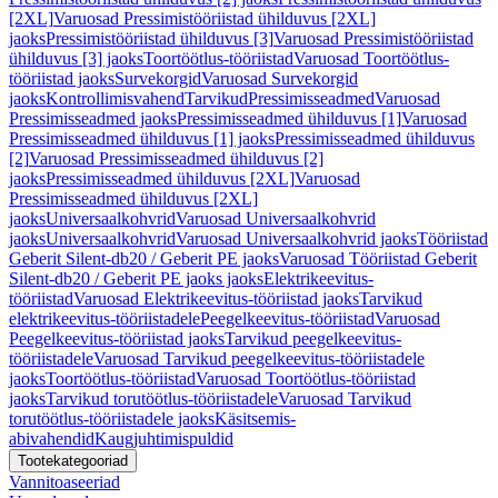
[2XL]
Varuosad Pressimistööriistad ühilduvus [2XL]
jaoks
Pressimistööriistad ühilduvus [3]
Varuosad Pressimistööriistad
ühilduvus [3] jaoks
Toortöötlus-tööriistad
Varuosad Toortöötlus-
tööriistad jaoks
Survekorgid
Varuosad Survekorgid
jaoks
Kontrollimisvahend
Tarvikud
Pressimisseadmed
Varuosad
Pressimisseadmed jaoks
Pressimisseadmed ühilduvus [1]
Varuosad
Pressimisseadmed ühilduvus [1] jaoks
Pressimisseadmed ühilduvus
[2]
Varuosad Pressimisseadmed ühilduvus [2]
jaoks
Pressimisseadmed ühilduvus [2XL]
Varuosad
Pressimisseadmed ühilduvus [2XL]
jaoks
Universaalkohvrid
Varuosad Universaalkohvrid
jaoks
Universaalkohvrid
Varuosad Universaalkohvrid jaoks
Tööriistad
Geberit Silent-db20 / Geberit PE jaoks
Varuosad Tööriistad Geberit
Silent-db20 / Geberit PE jaoks jaoks
Elektrikeevitus-
tööriistad
Varuosad Elektrikeevitus-tööriistad jaoks
Tarvikud
elektrikeevitus-tööriistadele
Peegelkeevitus-tööriistad
Varuosad
Peegelkeevitus-tööriistad jaoks
Tarvikud peegelkeevitus-
tööriistadele
Varuosad Tarvikud peegelkeevitus-tööriistadele
jaoks
Toortöötlus-tööriistad
Varuosad Toortöötlus-tööriistad
jaoks
Tarvikud torutöötlus-tööriistadele
Varuosad Tarvikud
torutöötlus-tööriistadele jaoks
Käsitsemis-
abivahendid
Kaugjuhtimispuldid
Tootekategooriad
Vannitoaseeriad