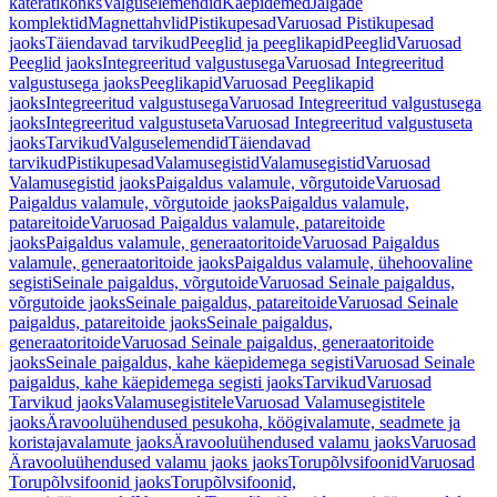
käterätikonks
Valguselemendid
Käepidemed
Jalgade
komplektid
Magnettahvlid
Pistikupesad
Varuosad Pistikupesad
jaoks
Täiendavad tarvikud
Peeglid ja peeglikapid
Peeglid
Varuosad
Peeglid jaoks
Integreeritud valgustusega
Varuosad Integreeritud
valgustusega jaoks
Peeglikapid
Varuosad Peeglikapid
jaoks
Integreeritud valgustusega
Varuosad Integreeritud valgustusega
jaoks
Integreeritud valgustuseta
Varuosad Integreeritud valgustuseta
jaoks
Tarvikud
Valguselemendid
Täiendavad
tarvikud
Pistikupesad
Valamusegistid
Valamusegistid
Varuosad
Valamusegistid jaoks
Paigaldus valamule, võrgutoide
Varuosad
Paigaldus valamule, võrgutoide jaoks
Paigaldus valamule,
patareitoide
Varuosad Paigaldus valamule, patareitoide
jaoks
Paigaldus valamule, generaatoritoide
Varuosad Paigaldus
valamule, generaatoritoide jaoks
Paigaldus valamule, ühehoovaline
segisti
Seinale paigaldus, võrgutoide
Varuosad Seinale paigaldus,
võrgutoide jaoks
Seinale paigaldus, patareitoide
Varuosad Seinale
paigaldus, patareitoide jaoks
Seinale paigaldus,
generaatoritoide
Varuosad Seinale paigaldus, generaatoritoide
jaoks
Seinale paigaldus, kahe käepidemega segisti
Varuosad Seinale
paigaldus, kahe käepidemega segisti jaoks
Tarvikud
Varuosad
Tarvikud jaoks
Valamusegistitele
Varuosad Valamusegistitele
jaoks
Äravooluühendused pesukoha, köögivalamute, seadmete ja
koristajavalamute jaoks
Äravooluühendused valamu jaoks
Varuosad
Äravooluühendused valamu jaoks jaoks
Torupõlvsifoonid
Varuosad
Torupõlvsifoonid jaoks
Torupõlvsifoonid,