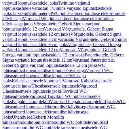
varjatud loputuskastidele jaoks
Twinline varjatud
loputuskastidele
Varuosad Twinline varjatud loputuskastidele
jaoks
Tarvikud
Kulumaterjal
WC-juhtseadmed loputuse elektroonilise
käivitusega
Varuosad WC-juhtseadmed loputuse elektroonilise
käivitusega jaoks
Võrgutoitele, Geberit Sigma varjatud
loputuskastidele 12 cm
Varuosad Võrgutoitele, Geberit Sigma
varjatud loputuskastidele 12 cm jaoks
Võrgutoitele, Geberit Sigma
varjatud loputuskastidele 8 cm
Varuosad Võrgutoitele, Geberit Sigma
varjatud loputuskastidele 8 cm jaoks
Võrgutoitele, Geberit Omega
varjatud loputuskastidele 12 cm
Varuosad Võrgutoitele, Geberit
Omega varjatud loputuskastidele 12 cm jaoks
Patareitoitele, Geberit
Sigma varjatud loputuskastidele 12 cm
Varuosad Patareitoitele,
Geberit Sigma varjatud loputuskastidele 12 cm jaoks
WC-
juhtseadmed pneumaatilise loputuskäivitusega
Varuosad WC-
juhtseadmed pneumaatilise loputuskäivitusega
jaoks
Kahesüsteemsele loputusele
Varuosad Kahesüsteemsele
loputusele jaoks
Ühesüsteemsele loputusele
Varuosad
Ühesüsteemsele loputusele jaoks
Tarvikud WC-
juhtseadmetele
Varuosad Tarvikud WC-juhtseadmetele
jaoks
Paigalduskomplektid
Varuosad Paigalduskomplektid jaoks
WC-
juhtseadmed loputuse elektroonilise käivitusega
Varuosad WC-
juhtseadmed loputuse elektroonilise käivitusega
jaoks
Ühendused
Geberit Monolith
sanitaarmoodulid
Sanitaarmoodulid WC-pottidele
Varuosad
Sanitaarmoodulid WC-pottidele jaoks
Seinapealsetele WC-