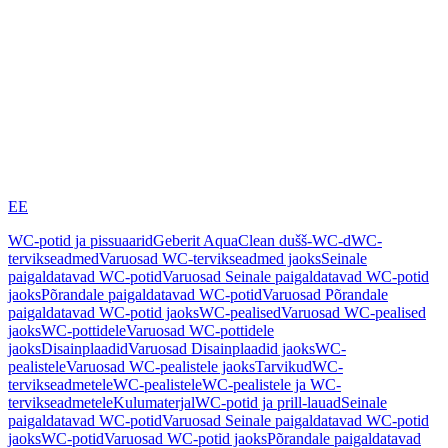
EE
WC-potid ja pissuaarid
Geberit AquaClean dušš-WC-d
WC-
tervikseadmed
Varuosad WC-tervikseadmed jaoks
Seinale
paigaldatavad WC-potid
Varuosad Seinale paigaldatavad WC-potid
jaoks
Põrandale paigaldatavad WC-potid
Varuosad Põrandale
paigaldatavad WC-potid jaoks
WC-pealised
Varuosad WC-pealised
jaoks
WC-pottidele
Varuosad WC-pottidele
jaoks
Disainplaadid
Varuosad Disainplaadid jaoks
WC-
pealistele
Varuosad WC-pealistele jaoks
Tarvikud
WC-
tervikseadmetele
WC-pealistele
WC-pealistele ja WC-
tervikseadmetele
Kulumaterjal
WC-potid ja prill-lauad
Seinale
paigaldatavad WC-potid
Varuosad Seinale paigaldatavad WC-potid
jaoks
WC-potid
Varuosad WC-potid jaoks
Põrandale paigaldatavad