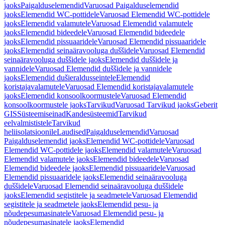
jaoks
Paigalduselemendid
Varuosad Paigalduselemendid
jaoks
Elemendid WC-pottidele
Varuosad Elemendid WC-pottidele
jaoks
Elemendid valamutele
Varuosad Elemendid valamutele
jaoks
Elemendid bideedele
Varuosad Elemendid bideedele
jaoks
Elemendid pissuaaridele
Varuosad Elemendid pissuaaridele
jaoks
Elemendid seinaäravooluga duššidele
Varuosad Elemendid
seinaäravooluga duššidele jaoks
Elemendid duššidele ja
vannidele
Varuosad Elemendid duššidele ja vannidele
jaoks
Elemendid dušieraldusseintele
Elemendid
koristajavalamutele
Varuosad Elemendid koristajavalamutele
jaoks
Elemendid konsoolkoormustele
Varuosad Elemendid
konsoolkoormustele jaoks
Tarvikud
Varuosad Tarvikud jaoks
Geberit
GIS
Süsteemiseinad
Kandesüsteemid
Tarvikud
eelvalmististele
Tarvikud
heliisolatsioonile
Laudised
Paigalduselemendid
Varuosad
Paigalduselemendid jaoks
Elemendid WC-pottidele
Varuosad
Elemendid WC-pottidele jaoks
Elemendid valamutele
Varuosad
Elemendid valamutele jaoks
Elemendid bideedele
Varuosad
Elemendid bideedele jaoks
Elemendid pissuaaridele
Varuosad
Elemendid pissuaaridele jaoks
Elemendid seinaäravooluga
duššidele
Varuosad Elemendid seinaäravooluga duššidele
jaoks
Elemendid segistitele ja seadmetele
Varuosad Elemendid
segistitele ja seadmetele jaoks
Elemendid pesu- ja
nõudepesumasinatele
Varuosad Elemendid pesu- ja
nõudepesumasinatele jaoks
Elemendid