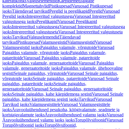
käterätikonks
Valguselemendid
Käepidemed
Jalgade
komplektid
Magnettahvlid
Pistikupesad
Varuosad Pistikupesad
jaoks
Täiendavad tarvikud
Peeglid ja peeglikapid
Peeglid
Varuosad
Peeglid jaoks
Integreeritud valgustusega
Varuosad Integreeritud
valgustusega jaoks
Peeglikapid
Varuosad Peeglikapid
jaoks
Integreeritud valgustusega
Varuosad Integreeritud valgustusega
jaoks
Integreeritud valgustuseta
Varuosad Integreeritud valgustuseta
jaoks
Tarvikud
Valguselemendid
Täiendavad
tarvikud
Pistikupesad
Valamusegistid
Valamusegistid
Varuosad
Valamusegistid jaoks
Paigaldus valamule, võrgutoide
Varuosad
Paigaldus valamule, võrgutoide jaoks
Paigaldus valamule,
patareitoide
Varuosad Paigaldus valamule, patareitoide
jaoks
Paigaldus valamule, generaatoritoide
Varuosad Paigaldus
valamule, generaatoritoide jaoks
Paigaldus valamule, ühehoovaline
segisti
Seinale paigaldus, võrgutoide
Varuosad Seinale paigaldus,
võrgutoide jaoks
Seinale paigaldus, patareitoide
Varuosad Seinale
paigaldus, patareitoide jaoks
Seinale paigaldus,
generaatoritoide
Varuosad Seinale paigaldus, generaatoritoide
jaoks
Seinale paigaldus, kahe käepidemega segisti
Varuosad Seinale
paigaldus, kahe käepidemega segisti jaoks
Tarvikud
Varuosad
Tarvikud jaoks
Valamusegistitele
Varuosad Valamusegistitele
jaoks
Äravooluühendused pesukoha, köögivalamute, seadmete ja
koristajavalamute jaoks
Äravooluühendused valamu jaoks
Varuosad
Äravooluühendused valamu jaoks jaoks
Torupõlvsifoonid
Varuosad
Torupõlvsifoonid jaoks
Torupõlvsifoonid,