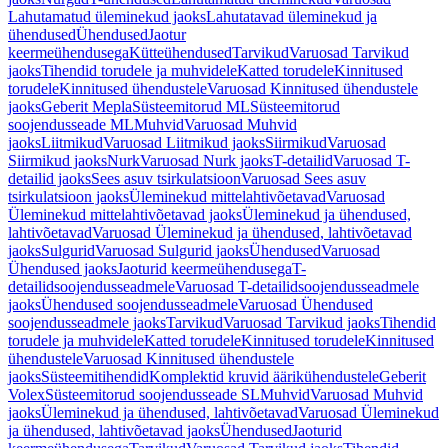
Lahutamatud üleminekud jaoks
Lahutatavad üleminekud ja
ühendused
Ühendused
Jaotur
keermeühendusega
Kütteühendused
Tarvikud
Varuosad Tarvikud
jaoks
Tihendid torudele ja muhvidele
Katted torudele
Kinnitused
torudele
Kinnitused ühendustele
Varuosad Kinnitused ühendustele
jaoks
Geberit Mepla
Süsteemitorud ML
Süsteemitorud
soojendusseade ML
Muhvid
Varuosad Muhvid
jaoks
Liitmikud
Varuosad Liitmikud jaoks
Siirmikud
Varuosad
Siirmikud jaoks
Nurk
Varuosad Nurk jaoks
T-detailid
Varuosad T-
detailid jaoks
Sees asuv tsirkulatsioon
Varuosad Sees asuv
tsirkulatsioon jaoks
Üleminekud mittelahtivõetavad
Varuosad
Üleminekud mittelahtivõetavad jaoks
Üleminekud ja ühendused,
lahtivõetavad
Varuosad Üleminekud ja ühendused, lahtivõetavad
jaoks
Sulgurid
Varuosad Sulgurid jaoks
Ühendused
Varuosad
Ühendused jaoks
Jaoturid keermeühendusega
T-
detailidsoojendusseadmele
Varuosad T-detailidsoojendusseadmele
jaoks
Ühendused soojendusseadmele
Varuosad Ühendused
soojendusseadmele jaoks
Tarvikud
Varuosad Tarvikud jaoks
Tihendid
torudele ja muhvidele
Katted torudele
Kinnitused torudele
Kinnitused
ühendustele
Varuosad Kinnitused ühendustele
jaoks
Süsteemitihendid
Komplektid kruvid äärikühendustele
Geberit
Volex
Süsteemitorud soojendusseade SL
Muhvid
Varuosad Muhvid
jaoks
Üleminekud ja ühendused, lahtivõetavad
Varuosad Üleminekud
ja ühendused, lahtivõetavad jaoks
Ühendused
Jaoturid