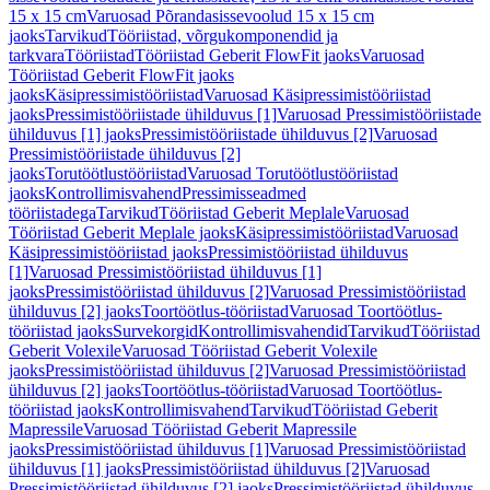
15 x 15 cm
Varuosad Põrandasissevoolud 15 x 15 cm
jaoks
Tarvikud
Tööriistad, võrgukomponendid ja
tarkvara
Tööriistad
Tööriistad Geberit FlowFit jaoks
Varuosad
Tööriistad Geberit FlowFit jaoks
jaoks
Käsipressimistööriistad
Varuosad Käsipressimistööriistad
jaoks
Pressimistööriistade ühilduvus [1]
Varuosad Pressimistööriistade
ühilduvus [1] jaoks
Pressimistööriistade ühilduvus [2]
Varuosad
Pressimistööriistade ühilduvus [2]
jaoks
Torutöötlustööriistad
Varuosad Torutöötlustööriistad
jaoks
Kontrollimisvahend
Pressimisseadmed
tööriistadega
Tarvikud
Tööriistad Geberit Meplale
Varuosad
Tööriistad Geberit Meplale jaoks
Käsipressimistööriistad
Varuosad
Käsipressimistööriistad jaoks
Pressimistööriistad ühilduvus
[1]
Varuosad Pressimistööriistad ühilduvus [1]
jaoks
Pressimistööriistad ühilduvus [2]
Varuosad Pressimistööriistad
ühilduvus [2] jaoks
Toortöötlus-tööriistad
Varuosad Toortöötlus-
tööriistad jaoks
Survekorgid
Kontrollimisvahendid
Tarvikud
Tööriistad
Geberit Volexile
Varuosad Tööriistad Geberit Volexile
jaoks
Pressimistööriistad ühilduvus [2]
Varuosad Pressimistööriistad
ühilduvus [2] jaoks
Toortöötlus-tööriistad
Varuosad Toortöötlus-
tööriistad jaoks
Kontrollimisvahend
Tarvikud
Tööriistad Geberit
Mapressile
Varuosad Tööriistad Geberit Mapressile
jaoks
Pressimistööriistad ühilduvus [1]
Varuosad Pressimistööriistad
ühilduvus [1] jaoks
Pressimistööriistad ühilduvus [2]
Varuosad
Pressimistööriistad ühilduvus [2] jaoks
Pressimistööriistad ühilduvus