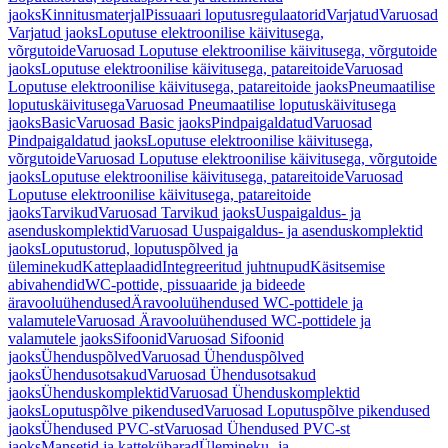
jaoks
Kinnitusmaterjal
Pissuaari loputusregulaatorid
Varjatud
Varuosad
Varjatud jaoks
Loputuse elektroonilise käivitusega,
võrgutoide
Varuosad Loputuse elektroonilise käivitusega, võrgutoide
jaoks
Loputuse elektroonilise käivitusega, patareitoide
Varuosad
Loputuse elektroonilise käivitusega, patareitoide jaoks
Pneumaatilise
loputuskäivitusega
Varuosad Pneumaatilise loputuskäivitusega
jaoks
Basic
Varuosad Basic jaoks
Pindpaigaldatud
Varuosad
Pindpaigaldatud jaoks
Loputuse elektroonilise käivitusega,
võrgutoide
Varuosad Loputuse elektroonilise käivitusega, võrgutoide
jaoks
Loputuse elektroonilise käivitusega, patareitoide
Varuosad
Loputuse elektroonilise käivitusega, patareitoide
jaoks
Tarvikud
Varuosad Tarvikud jaoks
Uuspaigaldus- ja
asenduskomplektid
Varuosad Uuspaigaldus- ja asenduskomplektid
jaoks
Loputustorud, loputuspõlved ja
üleminekud
Katteplaadid
Integreeritud juhtnupud
Käsitsemise
abivahendid
WC-pottide, pissuaaride ja bideede
äravooluühendused
Äravooluühendused WC-pottidele ja
valamutele
Varuosad Äravooluühendused WC-pottidele ja
valamutele jaoks
Sifoonid
Varuosad Sifoonid
jaoks
Ühenduspõlved
Varuosad Ühenduspõlved
jaoks
Ühendusotsakud
Varuosad Ühendusotsakud
jaoks
Ühenduskomplektid
Varuosad Ühenduskomplektid
jaoks
Loputuspõlve pikendused
Varuosad Loputuspõlve pikendused
jaoks
Ühendused PVC-st
Varuosad Ühendused PVC-st
jaoks
Mansetid ja kattekübarad
Ülemineku- ja