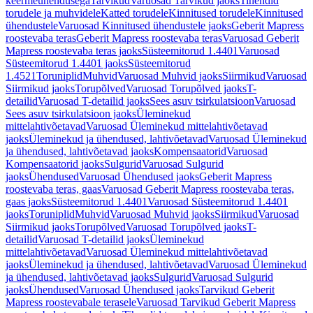
keermeühendusega
Tarvikud
Varuosad Tarvikud jaoks
Tihendid
torudele ja muhvidele
Katted torudele
Kinnitused torudele
Kinnitused
ühendustele
Varuosad Kinnitused ühendustele jaoks
Geberit Mapress
roostevaba teras
Geberit Mapress roostevaba teras
Varuosad Geberit
Mapress roostevaba teras jaoks
Süsteemitorud 1.4401
Varuosad
Süsteemitorud 1.4401 jaoks
Süsteemitorud
1.4521
Toruniplid
Muhvid
Varuosad Muhvid jaoks
Siirmikud
Varuosad
Siirmikud jaoks
Torupõlved
Varuosad Torupõlved jaoks
T-
detailid
Varuosad T-detailid jaoks
Sees asuv tsirkulatsioon
Varuosad
Sees asuv tsirkulatsioon jaoks
Üleminekud
mittelahtivõetavad
Varuosad Üleminekud mittelahtivõetavad
jaoks
Üleminekud ja ühendused, lahtivõetavad
Varuosad Üleminekud
ja ühendused, lahtivõetavad jaoks
Kompensaatorid
Varuosad
Kompensaatorid jaoks
Sulgurid
Varuosad Sulgurid
jaoks
Ühendused
Varuosad Ühendused jaoks
Geberit Mapress
roostevaba teras, gaas
Varuosad Geberit Mapress roostevaba teras,
gaas jaoks
Süsteemitorud 1.4401
Varuosad Süsteemitorud 1.4401
jaoks
Toruniplid
Muhvid
Varuosad Muhvid jaoks
Siirmikud
Varuosad
Siirmikud jaoks
Torupõlved
Varuosad Torupõlved jaoks
T-
detailid
Varuosad T-detailid jaoks
Üleminekud
mittelahtivõetavad
Varuosad Üleminekud mittelahtivõetavad
jaoks
Üleminekud ja ühendused, lahtivõetavad
Varuosad Üleminekud
ja ühendused, lahtivõetavad jaoks
Sulgurid
Varuosad Sulgurid
jaoks
Ühendused
Varuosad Ühendused jaoks
Tarvikud Geberit
Mapress roostevabale terasele
Varuosad Tarvikud Geberit Mapress