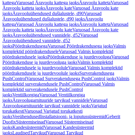
kattega
Varuosad Äravoolu kattega jaoks
Äravoolu katteta
Varuosad
Äravoolu katteta jaoks
Äravoolu kate
Varuosad Äravoolu kate
jaoks
Äravooluühendused dušialustele, d90
Varuosad
Äravooluühendused dušialustele, d90 jaoks
Äravoolu
kattega
Varuosad Äravoolu kattega jaoks
Äravoolu katteta
Varuosad
Äravoolu katteta jaoks
Äravoolu kate
Varuosad Äravoolu kate
jaoks
Äravooluühendused vannidele, d52
Varuosad
Äravooluühendused vannidele, d52
jaoks
Pöördrakendusega
Varuosad Pöördrakendusega jaoks
Valmis
komplektid pöördrakendusele
Varuosad Valmis komplektid
pöördrakendusele jaoks
Pöördrakenduse ja juurdevooluga
Varuosad
Pöördrakenduse ja juurdevooluga jaoks
Valmis komplektid
pöördrakendusele ja juurdevoolule
Varuosad Valmis komplektid
pöördrakendusele ja juurdevoolule jaoks
Surverakendusega
PushControl
Varuosad Surverakendusega PushControl jaoks
Valmis
komplektid surverakendusele PushControl
Varuosad Valmis
komplektid surverakendusele PushControl
jaoks
Ventiilkorgiga
Varuosad Ventiilkorgiga
jaoks
Äravoolugarnituuride tarvikud vannidele
Varuosad
Äravoolugarnituuride tarvikud vannidele jaoks
Varjatud
torukatkesti
Varuosad Varjatud torukatkesti
jaoks
Veeühendused
Installatsiooni- ja loputussüsteemid
Geberit
Duofix
Süsteemiseinad
Varuosad Süsteemiseinad
jaoks
Kandesüsteemid
Varuosad Kandesüsteemid
jaoks
Laudised
Tarvikud
Varuosad Tarvikud