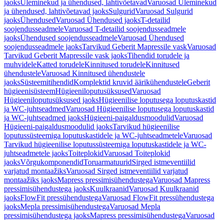
jaoks
Üleminekud ja ühendused, lahtivõetavad
Varuosad Üleminekud
ja ühendused, lahtivõetavad jaoks
Sulgurid
Varuosad Sulgurid
jaoks
Ühendused
Varuosad Ühendused jaoks
T-detailid
soojendusseadmele
Varuosad T-detailid soojendusseadmele
jaoks
Ühendused soojendusseadmele
Varuosad Ühendused
soojendusseadmele jaoks
Tarvikud Geberit Mapressile vask
Varuosad
Tarvikud Geberit Mapressile vask jaoks
Tihendid torudele ja
muhvidele
Katted torudele
Kinnitused torudele
Kinnitused
ühendustele
Varuosad Kinnitused ühendustele
jaoks
Süsteemitihendid
Komplektid kruvid äärikühendustele
Geberit
hügieenisüsteem
Hügieeniloputusüksused
Varuosad
Hügieeniloputusüksused jaoks
Hügieenilise loputusega loputuskastid
ja WC-juhtseadmed
Varuosad Hügieenilise loputusega loputuskastid
ja WC-juhtseadmed jaoks
Hügieeni-paigaldusmoodulid
Varuosad
Hügieeni-paigaldusmoodulid jaoks
Tarvikud hügieenilise
loputussüsteemiga loputuskastidele ja WC-juhtseadmetele
Varuosad
Tarvikud hügieenilise loputussüsteemiga loputuskastidele ja WC-
juhtseadmetele jaoks
Toiteplokid
Varuosad Toiteplokid
jaoks
Võrgukomponendid
Toruarmatuurid
Sirged istmeventiilid
varjatud montaažiks
Varuosad Sirged istmeventiilid varjatud
montaažiks jaoks
Mapress pressimisühendustega
Varuosad Mapress
pressimisühendustega jaoks
Kuulkraanid
Varuosad Kuulkraanid
jaoks
FlowFit pressühendustega
Varuosad FlowFit pressühendustega
jaoks
Mepla pressimisühendustega
Varuosad Mepla
pressimisühendustega jaoks
Mapress pressimisühendustega
Varuosad