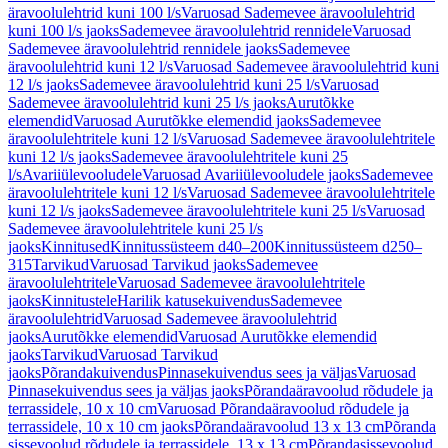
äravoolulehtrid kuni 100 l/s
Varuosad Sademevee äravoolulehtrid
kuni 100 l/s jaoks
Sademevee äravoolulehtrid rennidele
Varuosad
Sademevee äravoolulehtrid rennidele jaoks
Sademevee
äravoolulehtrid kuni 12 l/s
Varuosad Sademevee äravoolulehtrid kuni
12 l/s jaoks
Sademevee äravoolulehtrid kuni 25 l/s
Varuosad
Sademevee äravoolulehtrid kuni 25 l/s jaoks
Aurutõkke
elemendid
Varuosad Aurutõkke elemendid jaoks
Sademevee
äravoolulehtritele kuni 12 l/s
Varuosad Sademevee äravoolulehtritele
kuni 12 l/s jaoks
Sademevee äravoolulehtritele kuni 25
l/s
Avariiülevooludele
Varuosad Avariiülevooludele jaoks
Sademevee
äravoolulehtritele kuni 12 l/s
Varuosad Sademevee äravoolulehtritele
kuni 12 l/s jaoks
Sademevee äravoolulehtritele kuni 25 l/s
Varuosad
Sademevee äravoolulehtritele kuni 25 l/s
jaoks
Kinnitused
Kinnitussüsteem d40–200
Kinnitussüsteem d250–
315
Tarvikud
Varuosad Tarvikud jaoks
Sademevee
äravoolulehtritele
Varuosad Sademevee äravoolulehtritele
jaoks
Kinnitustele
Harilik katusekuivendus
Sademevee
äravoolulehtrid
Varuosad Sademevee äravoolulehtrid
jaoks
Aurutõkke elemendid
Varuosad Aurutõkke elemendid
jaoks
Tarvikud
Varuosad Tarvikud
jaoks
Põrandakuivendus
Pinnasekuivendus sees ja väljas
Varuosad
Pinnasekuivendus sees ja väljas jaoks
Põrandaäravoolud rõdudele ja
terrassidele, 10 x 10 cm
Varuosad Põrandaäravoolud rõdudele ja
terrassidele, 10 x 10 cm jaoks
Põrandaäravoolud 13 x 13 cm
Põranda
sissevoolud rõdudele ja terrassidele, 13 x 13 cm
Põrandasissevoolud