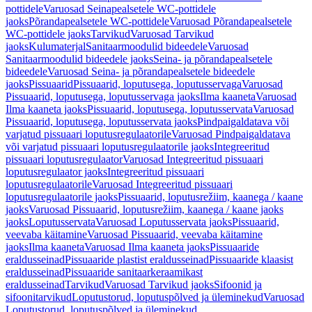
pottidele
Varuosad Seinapealsetele WC-pottidele
jaoks
Põrandapealsetele WC-pottidele
Varuosad Põrandapealsetele
WC-pottidele jaoks
Tarvikud
Varuosad Tarvikud
jaoks
Kulumaterjal
Sanitaarmoodulid bideedele
Varuosad
Sanitaarmoodulid bideedele jaoks
Seina- ja põrandapealsetele
bideedele
Varuosad Seina- ja põrandapealsetele bideedele
jaoks
Pissuaarid
Pissuaarid, loputusega, loputusservaga
Varuosad
Pissuaarid, loputusega, loputusservaga jaoks
Ilma kaaneta
Varuosad
Ilma kaaneta jaoks
Pissuaarid, loputusega, loputusservata
Varuosad
Pissuaarid, loputusega, loputusservata jaoks
Pindpaigaldatava või
varjatud pissuaari loputusregulaatorile
Varuosad Pindpaigaldatava
või varjatud pissuaari loputusregulaatorile jaoks
Integreeritud
pissuaari loputusregulaator
Varuosad Integreeritud pissuaari
loputusregulaator jaoks
Integreeritud pissuaari
loputusregulaatorile
Varuosad Integreeritud pissuaari
loputusregulaatorile jaoks
Pissuaarid, loputusrežiim, kaanega / kaane
jaoks
Varuosad Pissuaarid, loputusrežiim, kaanega / kaane jaoks
jaoks
Loputusservata
Varuosad Loputusservata jaoks
Pissuaarid,
veevaba käitamine
Varuosad Pissuaarid, veevaba käitamine
jaoks
Ilma kaaneta
Varuosad Ilma kaaneta jaoks
Pissuaaride
eraldusseinad
Pissuaaride plastist eraldusseinad
Pissuaaride klaasist
eraldusseinad
Pissuaaride sanitaarkeraamikast
eraldusseinad
Tarvikud
Varuosad Tarvikud jaoks
Sifoonid ja
sifoonitarvikud
Loputustorud, loputuspõlved ja üleminekud
Varuosad
Loputustorud, loputuspõlved ja üleminekud