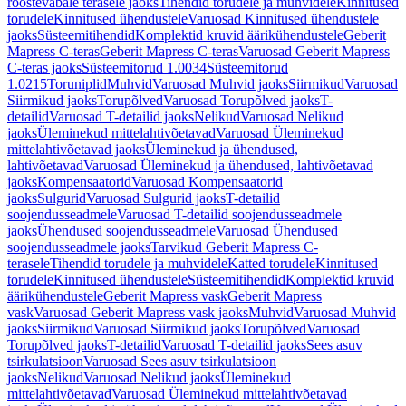
roostevabale terasele jaoks
Tihendid torudele ja muhvidele
Kinnitused
torudele
Kinnitused ühendustele
Varuosad Kinnitused ühendustele
jaoks
Süsteemitihendid
Komplektid kruvid äärikühendustele
Geberit
Mapress C-teras
Geberit Mapress C-teras
Varuosad Geberit Mapress
C-teras jaoks
Süsteemitorud 1.0034
Süsteemitorud
1.0215
Toruniplid
Muhvid
Varuosad Muhvid jaoks
Siirmikud
Varuosad
Siirmikud jaoks
Torupõlved
Varuosad Torupõlved jaoks
T-
detailid
Varuosad T-detailid jaoks
Nelikud
Varuosad Nelikud
jaoks
Üleminekud mittelahtivõetavad
Varuosad Üleminekud
mittelahtivõetavad jaoks
Üleminekud ja ühendused,
lahtivõetavad
Varuosad Üleminekud ja ühendused, lahtivõetavad
jaoks
Kompensaatorid
Varuosad Kompensaatorid
jaoks
Sulgurid
Varuosad Sulgurid jaoks
T-detailid
soojendusseadmele
Varuosad T-detailid soojendusseadmele
jaoks
Ühendused soojendusseadmele
Varuosad Ühendused
soojendusseadmele jaoks
Tarvikud Geberit Mapress C-
terasele
Tihendid torudele ja muhvidele
Katted torudele
Kinnitused
torudele
Kinnitused ühendustele
Süsteemitihendid
Komplektid kruvid
äärikühendustele
Geberit Mapress vask
Geberit Mapress
vask
Varuosad Geberit Mapress vask jaoks
Muhvid
Varuosad Muhvid
jaoks
Siirmikud
Varuosad Siirmikud jaoks
Torupõlved
Varuosad
Torupõlved jaoks
T-detailid
Varuosad T-detailid jaoks
Sees asuv
tsirkulatsioon
Varuosad Sees asuv tsirkulatsioon
jaoks
Nelikud
Varuosad Nelikud jaoks
Üleminekud
mittelahtivõetavad
Varuosad Üleminekud mittelahtivõetavad