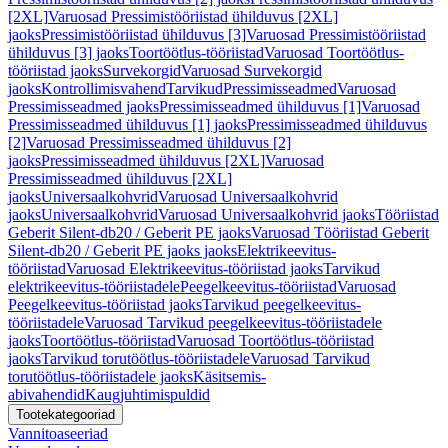
[2XL]
Varuosad Pressimistööriistad ühilduvus [2XL]
jaoks
Pressimistööriistad ühilduvus [3]
Varuosad Pressimistööriistad
ühilduvus [3] jaoks
Toortöötlus-tööriistad
Varuosad Toortöötlus-
tööriistad jaoks
Survekorgid
Varuosad Survekorgid
jaoks
Kontrollimisvahend
Tarvikud
Pressimisseadmed
Varuosad
Pressimisseadmed jaoks
Pressimisseadmed ühilduvus [1]
Varuosad
Pressimisseadmed ühilduvus [1] jaoks
Pressimisseadmed ühilduvus
[2]
Varuosad Pressimisseadmed ühilduvus [2]
jaoks
Pressimisseadmed ühilduvus [2XL]
Varuosad
Pressimisseadmed ühilduvus [2XL]
jaoks
Universaalkohvrid
Varuosad Universaalkohvrid
jaoks
Universaalkohvrid
Varuosad Universaalkohvrid jaoks
Tööriistad
Geberit Silent-db20 / Geberit PE jaoks
Varuosad Tööriistad Geberit
Silent-db20 / Geberit PE jaoks jaoks
Elektrikeevitus-
tööriistad
Varuosad Elektrikeevitus-tööriistad jaoks
Tarvikud
elektrikeevitus-tööriistadele
Peegelkeevitus-tööriistad
Varuosad
Peegelkeevitus-tööriistad jaoks
Tarvikud peegelkeevitus-
tööriistadele
Varuosad Tarvikud peegelkeevitus-tööriistadele
jaoks
Toortöötlus-tööriistad
Varuosad Toortöötlus-tööriistad
jaoks
Tarvikud torutöötlus-tööriistadele
Varuosad Tarvikud
torutöötlus-tööriistadele jaoks
Käsitsemis-
abivahendid
Kaugjuhtimispuldid
Tootekategooriad
Vannitoaseeriad