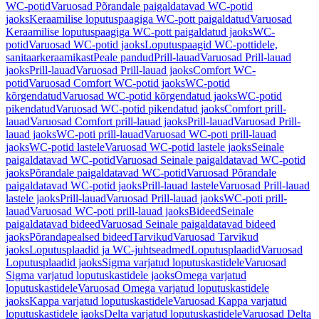
WC-potid
Varuosad Põrandale paigaldatavad WC-potid
jaoks
Keraamilise loputuspaagiga WC-pott paigaldatud
Varuosad
Keraamilise loputuspaagiga WC-pott paigaldatud jaoks
WC-
potid
Varuosad WC-potid jaoks
Loputuspaagid WC-pottidele,
sanitaarkeraamikast
Peale pandud
Prill-lauad
Varuosad Prill-lauad
jaoks
Prill-lauad
Varuosad Prill-lauad jaoks
Comfort WC-
potid
Varuosad Comfort WC-potid jaoks
WC-potid
kõrgendatud
Varuosad WC-potid kõrgendatud jaoks
WC-potid
pikendatud
Varuosad WC-potid pikendatud jaoks
Comfort prill-
lauad
Varuosad Comfort prill-lauad jaoks
Prill-lauad
Varuosad Prill-
lauad jaoks
WC-poti prill-lauad
Varuosad WC-poti prill-lauad
jaoks
WC-potid lastele
Varuosad WC-potid lastele jaoks
Seinale
paigaldatavad WC-potid
Varuosad Seinale paigaldatavad WC-potid
jaoks
Põrandale paigaldatavad WC-potid
Varuosad Põrandale
paigaldatavad WC-potid jaoks
Prill-lauad lastele
Varuosad Prill-lauad
lastele jaoks
Prill-lauad
Varuosad Prill-lauad jaoks
WC-poti prill-
lauad
Varuosad WC-poti prill-lauad jaoks
Bideed
Seinale
paigaldatavad bideed
Varuosad Seinale paigaldatavad bideed
jaoks
Põrandapealsed bideed
Tarvikud
Varuosad Tarvikud
jaoks
Loputusplaadid ja WC-juhtseadmed
Loputusplaadid
Varuosad
Loputusplaadid jaoks
Sigma varjatud loputuskastidele
Varuosad
Sigma varjatud loputuskastidele jaoks
Omega varjatud
loputuskastidele
Varuosad Omega varjatud loputuskastidele
jaoks
Kappa varjatud loputuskastidele
Varuosad Kappa varjatud
loputuskastidele jaoks
Delta varjatud loputuskastidele
Varuosad Delta