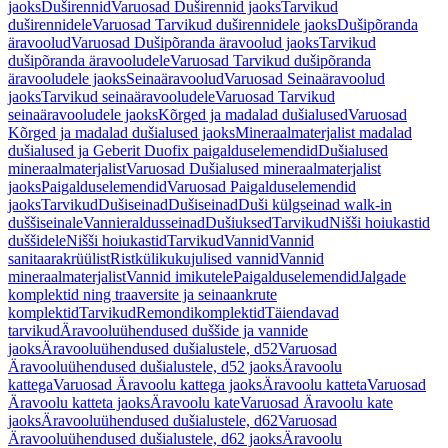
jaoks
Duširennid
Varuosad Duširennid jaoks
Tarvikud
duširennidele
Varuosad Tarvikud duširennidele jaoks
Dušipõranda
äravoolud
Varuosad Dušipõranda äravoolud jaoks
Tarvikud
dušipõranda äravooludele
Varuosad Tarvikud dušipõranda
äravooludele jaoks
Seinaäravoolud
Varuosad Seinaäravoolud
jaoks
Tarvikud seinaäravooludele
Varuosad Tarvikud
seinaäravooludele jaoks
Kõrged ja madalad dušialused
Varuosad
Kõrged ja madalad dušialused jaoks
Mineraalmaterjalist madalad
dušialused ja Geberit Duofix paigalduselemendid
Dušialused
mineraalmaterjalist
Varuosad Dušialused mineraalmaterjalist
jaoks
Paigalduselemendid
Varuosad Paigalduselemendid
jaoks
Tarvikud
Dušiseinad
Dušiseinad
Duši külgseinad walk-in
duššiseinale
Vannieraldusseinad
Dušiuksed
Tarvikud
Nišši hoiukastid
duššidele
Nišši hoiukastid
Tarvikud
Vannid
Vannid
sanitaarakrüülist
Ristkülikukujulised vannid
Vannid
mineraalmaterjalist
Vannid imikutele
Paigalduselemendid
Jalgade
komplektid ning traaversite ja seinaankrute
komplektid
Tarvikud
Remondikomplektid
Täiendavad
tarvikud
Äravooluühendused duššide ja vannide
jaoks
Äravooluühendused dušialustele, d52
Varuosad
Äravooluühendused dušialustele, d52 jaoks
Äravoolu
kattega
Varuosad Äravoolu kattega jaoks
Äravoolu katteta
Varuosad
Äravoolu katteta jaoks
Äravoolu kate
Varuosad Äravoolu kate
jaoks
Äravooluühendused dušialustele, d62
Varuosad
Äravooluühendused dušialustele, d62 jaoks
Äravoolu