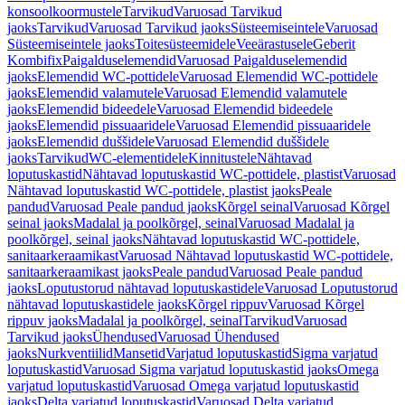
konsoolkoormustele
Tarvikud
Varuosad Tarvikud
jaoks
Tarvikud
Varuosad Tarvikud jaoks
Süsteemiseintele
Varuosad
Süsteemiseintele jaoks
Toitesüsteemidele
Veeärastusele
Geberit
Kombifix
Paigalduselemendid
Varuosad Paigalduselemendid
jaoks
Elemendid WC-pottidele
Varuosad Elemendid WC-pottidele
jaoks
Elemendid valamutele
Varuosad Elemendid valamutele
jaoks
Elemendid bideedele
Varuosad Elemendid bideedele
jaoks
Elemendid pissuaaridele
Varuosad Elemendid pissuaaridele
jaoks
Elemendid duššidele
Varuosad Elemendid duššidele
jaoks
Tarvikud
WC-elementidele
Kinnitustele
Nähtavad
loputuskastid
Nähtavad loputuskastid WC-pottidele, plastist
Varuosad
Nähtavad loputuskastid WC-pottidele, plastist jaoks
Peale
pandud
Varuosad Peale pandud jaoks
Kõrgel seinal
Varuosad Kõrgel
seinal jaoks
Madalal ja poolkõrgel, seinal
Varuosad Madalal ja
poolkõrgel, seinal jaoks
Nähtavad loputuskastid WC-pottidele,
sanitaarkeraamikast
Varuosad Nähtavad loputuskastid WC-pottidele,
sanitaarkeraamikast jaoks
Peale pandud
Varuosad Peale pandud
jaoks
Loputustorud nähtavad loputuskastidele
Varuosad Loputustorud
nähtavad loputuskastidele jaoks
Kõrgel rippuv
Varuosad Kõrgel
rippuv jaoks
Madalal ja poolkõrgel, seinal
Tarvikud
Varuosad
Tarvikud jaoks
Ühendused
Varuosad Ühendused
jaoks
Nurkventiilid
Mansetid
Varjatud loputuskastid
Sigma varjatud
loputuskastid
Varuosad Sigma varjatud loputuskastid jaoks
Omega
varjatud loputuskastid
Varuosad Omega varjatud loputuskastid
jaoks
Delta varjatud loputuskastid
Varuosad Delta varjatud