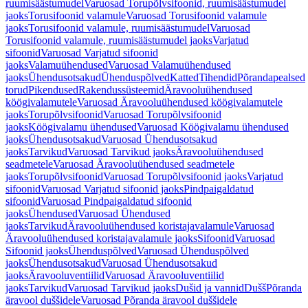
ruumisäästumudel
Varuosad Torupõlvsifoonid, ruumisäästumudel
jaoks
Torusifoonid valamule
Varuosad Torusifoonid valamule
jaoks
Torusifoonid valamule, ruumisäästumudel
Varuosad
Torusifoonid valamule, ruumisäästumudel jaoks
Varjatud
sifoonid
Varuosad Varjatud sifoonid
jaoks
Valamuühendused
Varuosad Valamuühendused
jaoks
Ühendusotsakud
Ühenduspõlved
Katted
Tihendid
Põrandapealsed
torud
Pikendused
Rakendussüsteemid
Äravooluühendused
köögivalamutele
Varuosad Äravooluühendused köögivalamutele
jaoks
Torupõlvsifoonid
Varuosad Torupõlvsifoonid
jaoks
Köögivalamu ühendused
Varuosad Köögivalamu ühendused
jaoks
Ühendusotsakud
Varuosad Ühendusotsakud
jaoks
Tarvikud
Varuosad Tarvikud jaoks
Äravooluühendused
seadmetele
Varuosad Äravooluühendused seadmetele
jaoks
Torupõlvsifoonid
Varuosad Torupõlvsifoonid jaoks
Varjatud
sifoonid
Varuosad Varjatud sifoonid jaoks
Pindpaigaldatud
sifoonid
Varuosad Pindpaigaldatud sifoonid
jaoks
Ühendused
Varuosad Ühendused
jaoks
Tarvikud
Äravooluühendused koristajavalamule
Varuosad
Äravooluühendused koristajavalamule jaoks
Sifoonid
Varuosad
Sifoonid jaoks
Ühenduspõlved
Varuosad Ühenduspõlved
jaoks
Ühendusotsakud
Varuosad Ühendusotsakud
jaoks
Äravooluventiilid
Varuosad Äravooluventiilid
jaoks
Tarvikud
Varuosad Tarvikud jaoks
Dušid ja vannid
Dušš
Põranda
äravool duššidele
Varuosad Põranda äravool duššidele