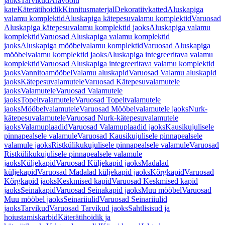
jaoks
Tarvikud
Äravoolu
kate
Käterätihoidik
Kinnitusmaterjal
Dekoratiivkatted
Aluskapiga
valamu komplektid
Aluskapiga kätepesuvalamu komplektid
Varuosad
Aluskapiga kätepesuvalamu komplektid jaoks
Aluskapiga valamu
komplektid
Varuosad Aluskapiga valamu komplektid
jaoks
Aluskapiga mööbelvalamu komplektid
Varuosad Aluskapiga
mööbelvalamu komplektid jaoks
Aluskapiga integreeritava valamu
komplektid
Varuosad Aluskapiga integreeritava valamu komplektid
jaoks
Vannitoamööbel
Valamu aluskapid
Varuosad Valamu aluskapid
jaoks
Kätepesuvalamutele
Varuosad Kätepesuvalamutele
jaoks
Valamutele
Varuosad Valamutele
jaoks
Topeltvalamutele
Varuosad Topeltvalamutele
jaoks
Mööbelvalamutele
Varuosad Mööbelvalamutele jaoks
Nurk-
kätepesuvalamutele
Varuosad Nurk-kätepesuvalamutele
jaoks
Valamuplaadid
Varuosad Valamuplaadid jaoks
Kausikujulisele
pinnapealsele valamule
Varuosad Kausikujulisele pinnapealsele
valamule jaoks
Ristkülikukujulisele pinnapealsele valamule
Varuosad
Ristkülikukujulisele pinnapealsele valamule
jaoks
Küljekapid
Varuosad Küljekapid jaoks
Madalad
küljekapid
Varuosad Madalad küljekapid jaoks
Kõrgkapid
Varuosad
Kõrgkapid jaoks
Keskmised kapid
Varuosad Keskmised kapid
jaoks
Seinakapid
Varuosad Seinakapid jaoks
Muu mööbel
Varuosad
Muu mööbel jaoks
Seinariiulid
Varuosad Seinariiulid
jaoks
Tarvikud
Varuosad Tarvikud jaoks
Sahtlisisud ja
hoiustamiskarbid
Käterätihoidik ja