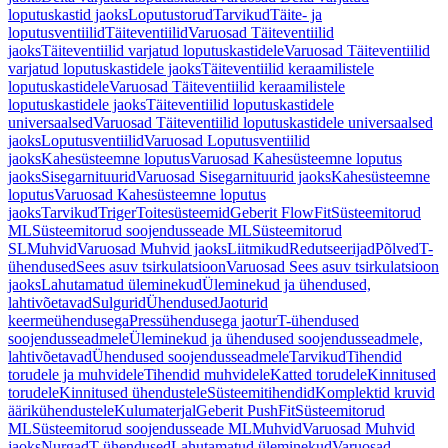
loputuskastid jaoks
Loputustorud
Tarvikud
Täite- ja
loputusventiilid
Täiteventiilid
Varuosad Täiteventiilid
jaoks
Täiteventiilid varjatud loputuskastidele
Varuosad Täiteventiilid
varjatud loputuskastidele jaoks
Täiteventiilid keraamilistele
loputuskastidele
Varuosad Täiteventiilid keraamilistele
loputuskastidele jaoks
Täiteventiilid loputuskastidele
universaalsed
Varuosad Täiteventiilid loputuskastidele universaalsed
jaoks
Loputusventiilid
Varuosad Loputusventiilid
jaoks
Kahesüsteemne loputus
Varuosad Kahesüsteemne loputus
jaoks
Sisegarnituurid
Varuosad Sisegarnituurid jaoks
Kahesüsteemne
loputus
Varuosad Kahesüsteemne loputus
jaoks
Tarvikud
Triger
Toitesüsteemid
Geberit FlowFit
Süsteemitorud
ML
Süsteemitorud soojendusseade ML
Süsteemitorud
SL
Muhvid
Varuosad Muhvid jaoks
Liitmikud
Redutseerijad
Põlved
T-
ühendused
Sees asuv tsirkulatsioon
Varuosad Sees asuv tsirkulatsioon
jaoks
Lahutamatud üleminekud
Üleminekud ja ühendused,
lahtivõetavad
Sulgurid
Ühendused
Jaoturid
keermeühendusega
Pressühendusega jaotur
T-ühendused
soojendusseadmele
Üleminekud ja ühendused soojendusseadmele,
lahtivõetavad
Ühendused soojendusseadmele
Tarvikud
Tihendid
torudele ja muhvidele
Tihendid muhvidele
Katted torudele
Kinnitused
torudele
Kinnitused ühendustele
Süsteemitihendid
Komplektid kruvid
äärikühendustele
Kulumaterjal
Geberit PushFit
Süsteemitorud
ML
Süsteemitorud soojendusseade ML
Muhvid
Varuosad Muhvid
jaoks
Nurgad
T-ühendused
Lahutamatud üleminekud
Varuosad