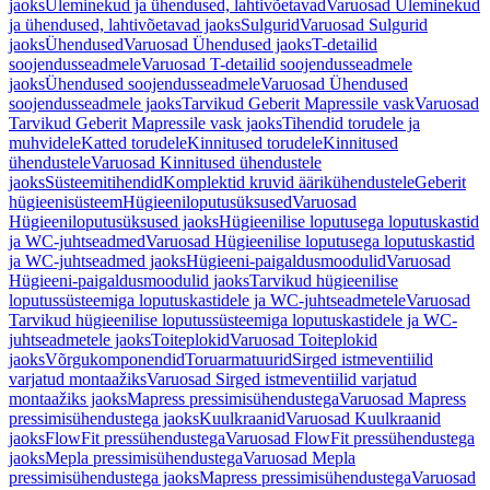
jaoks
Üleminekud ja ühendused, lahtivõetavad
Varuosad Üleminekud
ja ühendused, lahtivõetavad jaoks
Sulgurid
Varuosad Sulgurid
jaoks
Ühendused
Varuosad Ühendused jaoks
T-detailid
soojendusseadmele
Varuosad T-detailid soojendusseadmele
jaoks
Ühendused soojendusseadmele
Varuosad Ühendused
soojendusseadmele jaoks
Tarvikud Geberit Mapressile vask
Varuosad
Tarvikud Geberit Mapressile vask jaoks
Tihendid torudele ja
muhvidele
Katted torudele
Kinnitused torudele
Kinnitused
ühendustele
Varuosad Kinnitused ühendustele
jaoks
Süsteemitihendid
Komplektid kruvid äärikühendustele
Geberit
hügieenisüsteem
Hügieeniloputusüksused
Varuosad
Hügieeniloputusüksused jaoks
Hügieenilise loputusega loputuskastid
ja WC-juhtseadmed
Varuosad Hügieenilise loputusega loputuskastid
ja WC-juhtseadmed jaoks
Hügieeni-paigaldusmoodulid
Varuosad
Hügieeni-paigaldusmoodulid jaoks
Tarvikud hügieenilise
loputussüsteemiga loputuskastidele ja WC-juhtseadmetele
Varuosad
Tarvikud hügieenilise loputussüsteemiga loputuskastidele ja WC-
juhtseadmetele jaoks
Toiteplokid
Varuosad Toiteplokid
jaoks
Võrgukomponendid
Toruarmatuurid
Sirged istmeventiilid
varjatud montaažiks
Varuosad Sirged istmeventiilid varjatud
montaažiks jaoks
Mapress pressimisühendustega
Varuosad Mapress
pressimisühendustega jaoks
Kuulkraanid
Varuosad Kuulkraanid
jaoks
FlowFit pressühendustega
Varuosad FlowFit pressühendustega
jaoks
Mepla pressimisühendustega
Varuosad Mepla
pressimisühendustega jaoks
Mapress pressimisühendustega
Varuosad