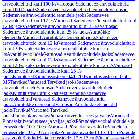
äravoolulehtrid kuni 100 l/s
Varuosad Sademevee äravoolulehtrid
kuni 100 l/s jaoks
Sademevee äravoolulehtrid rennidele
Varuosad
Sademevee äravoolulehtrid rennidele jaoks
Sademevee
äravoolulehtrid kuni 12 l/s
Varuosad Sademevee äravoolulehtrid kuni
12 l/s jaoks
Sademevee äravoolulehtrid kuni 25 l/s
Varuosad
Sademevee äravoolulehtrid kuni 25 l/s jaoks
Aurutõkke
elemendid
Varuosad Aurutõkke elemendid jaoks
Sademevee
äravoolulehtritele kuni 12 l/s
Varuosad Sademevee äravoolulehtritele
kuni 12 l/s jaoks
Sademevee äravoolulehtritele kuni 25
l/s
Avariiülevooludele
Varuosad Avariiülevooludele jaoks
Sademevee
äravoolulehtritele kuni 12 l/s
Varuosad Sademevee äravoolulehtritele
kuni 12 l/s jaoks
Sademevee äravoolulehtritele kuni 25 l/s
Varuosad
Sademevee äravoolulehtritele kuni 25 l/s
jaoks
Kinnitused
Kinnitussüsteem d40–200
Kinnitussüsteem d250–
315
Tarvikud
Varuosad Tarvikud jaoks
Sademevee
äravoolulehtritele
Varuosad Sademevee äravoolulehtritele
jaoks
Kinnitustele
Harilik katusekuivendus
Sademevee
äravoolulehtrid
Varuosad Sademevee äravoolulehtrid
jaoks
Aurutõkke elemendid
Varuosad Aurutõkke elemendid
jaoks
Tarvikud
Varuosad Tarvikud
jaoks
Põrandakuivendus
Pinnasekuivendus sees ja väljas
Varuosad
Pinnasekuivendus sees ja väljas jaoks
Põrandaäravoolud rõdudele ja
terrassidele, 10 x 10 cm
Varuosad Põrandaäravoolud rõdudele ja
terrassidele, 10 x 10 cm jaoks
Põrandaäravoolud 13 x 13 cm
Põranda
sissevoolud rõdudele ja terrassidele, 13 x 13 cm
Põrandasissevoolud