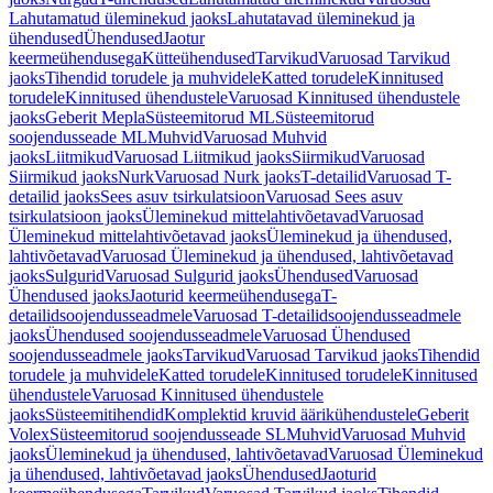
Lahutamatud üleminekud jaoks
Lahutatavad üleminekud ja
ühendused
Ühendused
Jaotur
keermeühendusega
Kütteühendused
Tarvikud
Varuosad Tarvikud
jaoks
Tihendid torudele ja muhvidele
Katted torudele
Kinnitused
torudele
Kinnitused ühendustele
Varuosad Kinnitused ühendustele
jaoks
Geberit Mepla
Süsteemitorud ML
Süsteemitorud
soojendusseade ML
Muhvid
Varuosad Muhvid
jaoks
Liitmikud
Varuosad Liitmikud jaoks
Siirmikud
Varuosad
Siirmikud jaoks
Nurk
Varuosad Nurk jaoks
T-detailid
Varuosad T-
detailid jaoks
Sees asuv tsirkulatsioon
Varuosad Sees asuv
tsirkulatsioon jaoks
Üleminekud mittelahtivõetavad
Varuosad
Üleminekud mittelahtivõetavad jaoks
Üleminekud ja ühendused,
lahtivõetavad
Varuosad Üleminekud ja ühendused, lahtivõetavad
jaoks
Sulgurid
Varuosad Sulgurid jaoks
Ühendused
Varuosad
Ühendused jaoks
Jaoturid keermeühendusega
T-
detailidsoojendusseadmele
Varuosad T-detailidsoojendusseadmele
jaoks
Ühendused soojendusseadmele
Varuosad Ühendused
soojendusseadmele jaoks
Tarvikud
Varuosad Tarvikud jaoks
Tihendid
torudele ja muhvidele
Katted torudele
Kinnitused torudele
Kinnitused
ühendustele
Varuosad Kinnitused ühendustele
jaoks
Süsteemitihendid
Komplektid kruvid äärikühendustele
Geberit
Volex
Süsteemitorud soojendusseade SL
Muhvid
Varuosad Muhvid
jaoks
Üleminekud ja ühendused, lahtivõetavad
Varuosad Üleminekud
ja ühendused, lahtivõetavad jaoks
Ühendused
Jaoturid