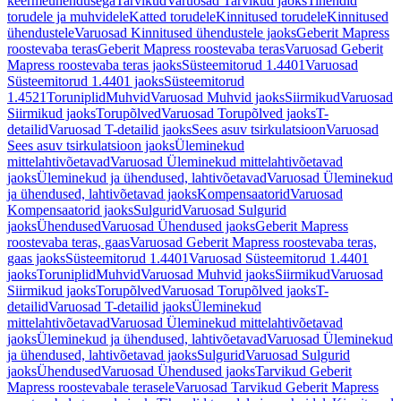
keermeühendusega
Tarvikud
Varuosad Tarvikud jaoks
Tihendid
torudele ja muhvidele
Katted torudele
Kinnitused torudele
Kinnitused
ühendustele
Varuosad Kinnitused ühendustele jaoks
Geberit Mapress
roostevaba teras
Geberit Mapress roostevaba teras
Varuosad Geberit
Mapress roostevaba teras jaoks
Süsteemitorud 1.4401
Varuosad
Süsteemitorud 1.4401 jaoks
Süsteemitorud
1.4521
Toruniplid
Muhvid
Varuosad Muhvid jaoks
Siirmikud
Varuosad
Siirmikud jaoks
Torupõlved
Varuosad Torupõlved jaoks
T-
detailid
Varuosad T-detailid jaoks
Sees asuv tsirkulatsioon
Varuosad
Sees asuv tsirkulatsioon jaoks
Üleminekud
mittelahtivõetavad
Varuosad Üleminekud mittelahtivõetavad
jaoks
Üleminekud ja ühendused, lahtivõetavad
Varuosad Üleminekud
ja ühendused, lahtivõetavad jaoks
Kompensaatorid
Varuosad
Kompensaatorid jaoks
Sulgurid
Varuosad Sulgurid
jaoks
Ühendused
Varuosad Ühendused jaoks
Geberit Mapress
roostevaba teras, gaas
Varuosad Geberit Mapress roostevaba teras,
gaas jaoks
Süsteemitorud 1.4401
Varuosad Süsteemitorud 1.4401
jaoks
Toruniplid
Muhvid
Varuosad Muhvid jaoks
Siirmikud
Varuosad
Siirmikud jaoks
Torupõlved
Varuosad Torupõlved jaoks
T-
detailid
Varuosad T-detailid jaoks
Üleminekud
mittelahtivõetavad
Varuosad Üleminekud mittelahtivõetavad
jaoks
Üleminekud ja ühendused, lahtivõetavad
Varuosad Üleminekud
ja ühendused, lahtivõetavad jaoks
Sulgurid
Varuosad Sulgurid
jaoks
Ühendused
Varuosad Ühendused jaoks
Tarvikud Geberit
Mapress roostevabale terasele
Varuosad Tarvikud Geberit Mapress