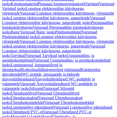
jaoks
Kinnitusmaterjal
Pissuaari loputusregulaatorid
Varjatud
Varuosad
Varjatud jaoks
Loputuse elektroonilise käivitusega,
võrgutoide
Varuosad Loputuse elektroonilise käivitusega, võrgutoide
jaoks
Loputuse elektroonilise käivitusega, patareitoide
Varuosad
Loputuse elektroonilise käivitusega, patareitoide jaoks
Pneumaatilise
loputuskäivitusega
Varuosad Pneumaatilise loputuskäivitusega
jaoks
Basic
Varuosad Basic jaoks
Pindpaigaldatud
Varuosad
Pindpaigaldatud jaoks
Loputuse elektroonilise käivitusega,
võrgutoide
Varuosad Loputuse elektroonilise käivitusega, võrgutoide
jaoks
Loputuse elektroonilise käivitusega, patareitoide
Varuosad
Loputuse elektroonilise käivitusega, patareitoide
jaoks
Tarvikud
Varuosad Tarvikud jaoks
Uuspaigaldus- ja
asenduskomplektid
Varuosad Uuspaigaldus- ja asenduskomplektid
jaoks
Loputustorud, loputuspõlved ja
üleminekud
Katteplaadid
Integreeritud juhtnupud
Käsitsemise
abivahendid
WC-pottide, pissuaaride ja bideede
äravooluühendused
Äravooluühendused WC-pottidele ja
valamutele
Varuosad Äravooluühendused WC-pottidele ja
valamutele jaoks
Sifoonid
Varuosad Sifoonid
jaoks
Ühenduspõlved
Varuosad Ühenduspõlved
jaoks
Ühendusotsakud
Varuosad Ühendusotsakud
jaoks
Ühenduskomplektid
Varuosad Ühenduskomplektid
jaoks
Loputuspõlve pikendused
Varuosad Loputuspõlve pikendused
jaoks
Ühendused PVC-st
Varuosad Ühendused PVC-st
jaoks
Mansetid ja kattekübarad
Ülemineku- ja