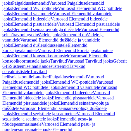
jaoks
Paigalduselemendid
Varuosad Paigalduselemendid
jaoks
Elemendid WC-pottidele
Varuosad Elemendid WC-pottidele
jaoks
Elemendid valamutele
Varuosad Elemendid valamutele
jaoks
Elemendid bideedele
Varuosad Elemendid bideedele
jaoks
Elemendid pissuaaridele
Varuosad Elemendid pissuaaridele
jaoks
Elemendid seinaäravooluga duššidele
Varuosad Elemendid
seinaäravooluga duššidele jaoks
Elemendid duššidele ja
vannidele
Varuosad Elemendid duššidele ja vannidele
jaoks
Elemendid dušieraldusseintele
Elemendid
koristajavalamutele
Varuosad Elemendid koristajavalamutele
jaoks
Elemendid konsoolkoormustele
Varuosad Elemendid
konsoolkoormustele jaoks
Tarvikud
Varuosad Tarvikud jaoks
Geberit
GIS
Süsteemiseinad
Kandesüsteemid
Tarvikud
eelvalmististele
Tarvikud
heliisolatsioonile
Laudised
Paigalduselemendid
Varuosad
Paigalduselemendid jaoks
Elemendid WC-pottidele
Varuosad
Elemendid WC-pottidele jaoks
Elemendid valamutele
Varuosad
Elemendid valamutele jaoks
Elemendid bideedele
Varuosad
Elemendid bideedele jaoks
Elemendid pissuaaridele
Varuosad
Elemendid pissuaaridele jaoks
Elemendid seinaäravooluga
duššidele
Varuosad Elemendid seinaäravooluga duššidele
jaoks
Elemendid segistitele ja seadmetele
Varuosad Elemendid
segistitele ja seadmetele jaoks
Elemendid pesu- ja
nõudepesumasinatele
Varuosad Elemendid pesu- ja
nõudepesumasinatele jaoks
Elemendid