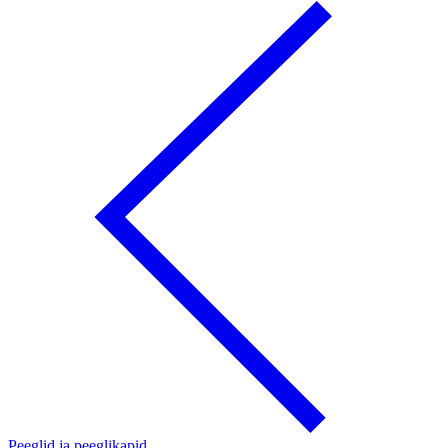
Peeglid ja peeglikapid