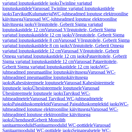
varjatud loputuskastidele jaoks
Twinline varjatud
loputuskastidele
Varuosad Twinline varjatud loputuskastidele
jaoks
Tarvikud
Kulumaterjal
WC-juhtseadmed loputuse elektroonilise
käivitusega
Varuosad WC-juhtseadmed loputuse elektroonilise
käivitusega jaoks
Võrgutoitele, Geberit Sigma varjatud
loputuskastidele 12 cm
Varuosad Võrgutoitele, Geberit Sigma
varjatud loputuskastidele 12 cm jaoks
Võrgutoitele, Geberit Sigma
varjatud loputuskastidele 8 cm
Varuosad Võrgutoitele, Geberit Sigma
varjatud loputuskastidele 8 cm jaoks
Võrgutoitele, Geberit Omega
varjatud loputuskastidele 12 cm
Varuosad Võrgutoitele, Geberit
Omega varjatud loputuskastidele 12 cm jaoks
Patareitoitele, Geberit
Sigma varjatud loputuskastidele 12 cm
Varuosad Patareitoitele,
Geberit Sigma varjatud loputuskastidele 12 cm jaoks
WC-
juhtseadmed pneumaatilise loputuskäivitusega
Varuosad WC-
juhtseadmed pneumaatilise loputuskäivitusega
jaoks
Kahesüsteemsele loputusele
Varuosad Kahesüsteemsele
loputusele jaoks
Ühesüsteemsele loputusele
Varuosad
Ühesüsteemsele loputusele jaoks
Tarvikud WC-
juhtseadmetele
Varuosad Tarvikud WC-juhtseadmetele
jaoks
Paigalduskomplektid
Varuosad Paigalduskomplektid jaoks
WC-
juhtseadmed loputuse elektroonilise käivitusega
Varuosad WC-
juhtseadmed loputuse elektroonilise käivitusega
jaoks
Ühendused
Geberit Monolith
sanitaarmoodulid
Sanitaarmoodulid WC-pottidele
Varuosad
Sanitaarmoodulid WC-pottidele jaoks
Seinapealsetele WC-