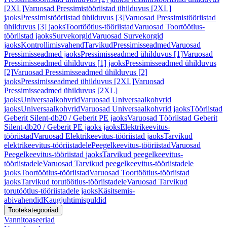
[2XL]
Varuosad Pressimistööriistad ühilduvus [2XL]
jaoks
Pressimistööriistad ühilduvus [3]
Varuosad Pressimistööriistad
ühilduvus [3] jaoks
Toortöötlus-tööriistad
Varuosad Toortöötlus-
tööriistad jaoks
Survekorgid
Varuosad Survekorgid
jaoks
Kontrollimisvahend
Tarvikud
Pressimisseadmed
Varuosad
Pressimisseadmed jaoks
Pressimisseadmed ühilduvus [1]
Varuosad
Pressimisseadmed ühilduvus [1] jaoks
Pressimisseadmed ühilduvus
[2]
Varuosad Pressimisseadmed ühilduvus [2]
jaoks
Pressimisseadmed ühilduvus [2XL]
Varuosad
Pressimisseadmed ühilduvus [2XL]
jaoks
Universaalkohvrid
Varuosad Universaalkohvrid
jaoks
Universaalkohvrid
Varuosad Universaalkohvrid jaoks
Tööriistad
Geberit Silent-db20 / Geberit PE jaoks
Varuosad Tööriistad Geberit
Silent-db20 / Geberit PE jaoks jaoks
Elektrikeevitus-
tööriistad
Varuosad Elektrikeevitus-tööriistad jaoks
Tarvikud
elektrikeevitus-tööriistadele
Peegelkeevitus-tööriistad
Varuosad
Peegelkeevitus-tööriistad jaoks
Tarvikud peegelkeevitus-
tööriistadele
Varuosad Tarvikud peegelkeevitus-tööriistadele
jaoks
Toortöötlus-tööriistad
Varuosad Toortöötlus-tööriistad
jaoks
Tarvikud torutöötlus-tööriistadele
Varuosad Tarvikud
torutöötlus-tööriistadele jaoks
Käsitsemis-
abivahendid
Kaugjuhtimispuldid
Tootekategooriad
Vannitoaseeriad