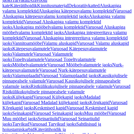
jaoks
Tarvikud
Äravoolu
kate
Käterätihoidik
Kinnitusmaterjal
Dekoratiivkatted
Aluskapiga
valamu komplektid
Aluskapiga kätepesuvalamu komplektid
Varuosad
Aluskapiga kätepesuvalamu komplektid jaoks
Aluskapiga valamu
komplektid
Varuosad Aluskapiga valamu komplektid
jaoks
Aluskapiga mööbelvalamu komplektid
Varuosad Aluskapiga
mööbelvalamu komplektid jaoks
Aluskapiga integreeritava valamu
komplektid
Varuosad Aluskapiga integreeritava valamu komplektid
jaoks
Vannitoamööbel
Valamu aluskapid
Varuosad Valamu aluskapid
jaoks
Kätepesuvalamutele
Varuosad Kätepesuvalamutele
jaoks
Valamutele
Varuosad Valamutele
jaoks
Topeltvalamutele
Varuosad Topeltvalamutele
jaoks
Mööbelvalamutele
Varuosad Mööbelvalamutele jaoks
Nurk-
kätepesuvalamutele
Varuosad Nurk-kätepesuvalamutele
jaoks
Valamuplaadid
Varuosad Valamuplaadid jaoks
Kausikujulisele
pinnapealsele valamule
Varuosad Kausikujulisele pinnapealsele
valamule jaoks
Ristkülikukujulisele pinnapealsele valamule
Varuosad
Ristkülikukujulisele pinnapealsele valamule
jaoks
Küljekapid
Varuosad Küljekapid jaoks
Madalad
küljekapid
Varuosad Madalad küljekapid jaoks
Kõrgkapid
Varuosad
Kõrgkapid jaoks
Keskmised kapid
Varuosad Keskmised kapid
jaoks
Seinakapid
Varuosad Seinakapid jaoks
Muu mööbel
Varuosad
Muu mööbel jaoks
Seinariiulid
Varuosad Seinariiulid
jaoks
Tarvikud
Varuosad Tarvikud jaoks
Sahtlisisud ja
hoiustamiskarbid
Käterätihoidik ja