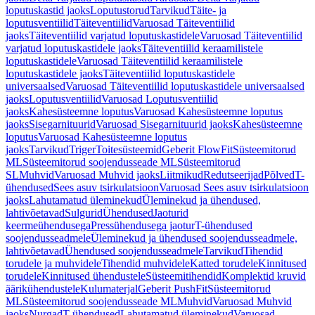
loputuskastid jaoks
Loputustorud
Tarvikud
Täite- ja
loputusventiilid
Täiteventiilid
Varuosad Täiteventiilid
jaoks
Täiteventiilid varjatud loputuskastidele
Varuosad Täiteventiilid
varjatud loputuskastidele jaoks
Täiteventiilid keraamilistele
loputuskastidele
Varuosad Täiteventiilid keraamilistele
loputuskastidele jaoks
Täiteventiilid loputuskastidele
universaalsed
Varuosad Täiteventiilid loputuskastidele universaalsed
jaoks
Loputusventiilid
Varuosad Loputusventiilid
jaoks
Kahesüsteemne loputus
Varuosad Kahesüsteemne loputus
jaoks
Sisegarnituurid
Varuosad Sisegarnituurid jaoks
Kahesüsteemne
loputus
Varuosad Kahesüsteemne loputus
jaoks
Tarvikud
Triger
Toitesüsteemid
Geberit FlowFit
Süsteemitorud
ML
Süsteemitorud soojendusseade ML
Süsteemitorud
SL
Muhvid
Varuosad Muhvid jaoks
Liitmikud
Redutseerijad
Põlved
T-
ühendused
Sees asuv tsirkulatsioon
Varuosad Sees asuv tsirkulatsioon
jaoks
Lahutamatud üleminekud
Üleminekud ja ühendused,
lahtivõetavad
Sulgurid
Ühendused
Jaoturid
keermeühendusega
Pressühendusega jaotur
T-ühendused
soojendusseadmele
Üleminekud ja ühendused soojendusseadmele,
lahtivõetavad
Ühendused soojendusseadmele
Tarvikud
Tihendid
torudele ja muhvidele
Tihendid muhvidele
Katted torudele
Kinnitused
torudele
Kinnitused ühendustele
Süsteemitihendid
Komplektid kruvid
äärikühendustele
Kulumaterjal
Geberit PushFit
Süsteemitorud
ML
Süsteemitorud soojendusseade ML
Muhvid
Varuosad Muhvid
jaoks
Nurgad
T-ühendused
Lahutamatud üleminekud
Varuosad