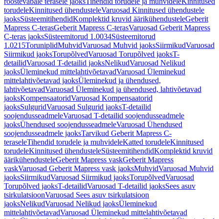
roostevabale terasele jaoks
Tihendid torudele ja muhvidele
Kinnitused
torudele
Kinnitused ühendustele
Varuosad Kinnitused ühendustele
jaoks
Süsteemitihendid
Komplektid kruvid äärikühendustele
Geberit
Mapress C-teras
Geberit Mapress C-teras
Varuosad Geberit Mapress
C-teras jaoks
Süsteemitorud 1.0034
Süsteemitorud
1.0215
Toruniplid
Muhvid
Varuosad Muhvid jaoks
Siirmikud
Varuosad
Siirmikud jaoks
Torupõlved
Varuosad Torupõlved jaoks
T-
detailid
Varuosad T-detailid jaoks
Nelikud
Varuosad Nelikud
jaoks
Üleminekud mittelahtivõetavad
Varuosad Üleminekud
mittelahtivõetavad jaoks
Üleminekud ja ühendused,
lahtivõetavad
Varuosad Üleminekud ja ühendused, lahtivõetavad
jaoks
Kompensaatorid
Varuosad Kompensaatorid
jaoks
Sulgurid
Varuosad Sulgurid jaoks
T-detailid
soojendusseadmele
Varuosad T-detailid soojendusseadmele
jaoks
Ühendused soojendusseadmele
Varuosad Ühendused
soojendusseadmele jaoks
Tarvikud Geberit Mapress C-
terasele
Tihendid torudele ja muhvidele
Katted torudele
Kinnitused
torudele
Kinnitused ühendustele
Süsteemitihendid
Komplektid kruvid
äärikühendustele
Geberit Mapress vask
Geberit Mapress
vask
Varuosad Geberit Mapress vask jaoks
Muhvid
Varuosad Muhvid
jaoks
Siirmikud
Varuosad Siirmikud jaoks
Torupõlved
Varuosad
Torupõlved jaoks
T-detailid
Varuosad T-detailid jaoks
Sees asuv
tsirkulatsioon
Varuosad Sees asuv tsirkulatsioon
jaoks
Nelikud
Varuosad Nelikud jaoks
Üleminekud
mittelahtivõetavad
Varuosad Üleminekud mittelahtivõetavad