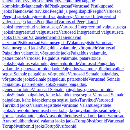
käterätikonks
Valguselemendid
Käepidemed
Jalgade
komplektid
Magnettahvlid
Pistikupesad
Varuosad Pistikupesad
jaoks
Täiendavad tarvikud
Peeglid ja peeglikapid
Peeglid
Varuosad
Peeglid jaoks
Integreeritud valgustusega
Varuosad Integreeritud
valgustusega jaoks
Peeglikapid
Varuosad Peeglikapid
jaoks
Integreeritud valgustusega
Varuosad Integreeritud valgustusega
jaoks
Integreeritud valgustuseta
Varuosad Integreeritud valgustuseta
jaoks
Tarvikud
Valguselemendid
Täiendavad
tarvikud
Pistikupesad
Valamusegistid
Valamusegistid
Varuosad
Valamusegistid jaoks
Paigaldus valamule, võrgutoide
Varuosad
Paigaldus valamule, võrgutoide jaoks
Paigaldus valamule,
patareitoide
Varuosad Paigaldus valamule, patareitoide
jaoks
Paigaldus valamule, generaatoritoide
Varuosad Paigaldus
valamule, generaatoritoide jaoks
Paigaldus valamule, ühehoovaline
segisti
Seinale paigaldus, võrgutoide
Varuosad Seinale paigaldus,
võrgutoide jaoks
Seinale paigaldus, patareitoide
Varuosad Seinale
paigaldus, patareitoide jaoks
Seinale paigaldus,
generaatoritoide
Varuosad Seinale paigaldus, generaatoritoide
jaoks
Seinale paigaldus, kahe käepidemega segisti
Varuosad Seinale
paigaldus, kahe käepidemega segisti jaoks
Tarvikud
Varuosad
Tarvikud jaoks
Valamusegistitele
Varuosad Valamusegistitele
jaoks
Äravooluühendused pesukoha, köögivalamute, seadmete ja
koristajavalamute jaoks
Äravooluühendused valamu jaoks
Varuosad
Äravooluühendused valamu jaoks jaoks
Torupõlvsifoonid
Varuosad
Torupõlvsifoonid jaoks
Torupõlvsifoonid,