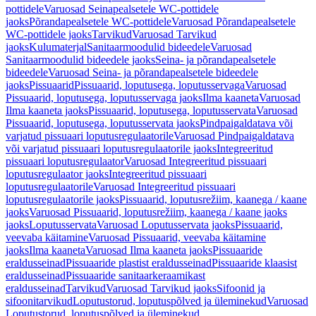
pottidele
Varuosad Seinapealsetele WC-pottidele
jaoks
Põrandapealsetele WC-pottidele
Varuosad Põrandapealsetele
WC-pottidele jaoks
Tarvikud
Varuosad Tarvikud
jaoks
Kulumaterjal
Sanitaarmoodulid bideedele
Varuosad
Sanitaarmoodulid bideedele jaoks
Seina- ja põrandapealsetele
bideedele
Varuosad Seina- ja põrandapealsetele bideedele
jaoks
Pissuaarid
Pissuaarid, loputusega, loputusservaga
Varuosad
Pissuaarid, loputusega, loputusservaga jaoks
Ilma kaaneta
Varuosad
Ilma kaaneta jaoks
Pissuaarid, loputusega, loputusservata
Varuosad
Pissuaarid, loputusega, loputusservata jaoks
Pindpaigaldatava või
varjatud pissuaari loputusregulaatorile
Varuosad Pindpaigaldatava
või varjatud pissuaari loputusregulaatorile jaoks
Integreeritud
pissuaari loputusregulaator
Varuosad Integreeritud pissuaari
loputusregulaator jaoks
Integreeritud pissuaari
loputusregulaatorile
Varuosad Integreeritud pissuaari
loputusregulaatorile jaoks
Pissuaarid, loputusrežiim, kaanega / kaane
jaoks
Varuosad Pissuaarid, loputusrežiim, kaanega / kaane jaoks
jaoks
Loputusservata
Varuosad Loputusservata jaoks
Pissuaarid,
veevaba käitamine
Varuosad Pissuaarid, veevaba käitamine
jaoks
Ilma kaaneta
Varuosad Ilma kaaneta jaoks
Pissuaaride
eraldusseinad
Pissuaaride plastist eraldusseinad
Pissuaaride klaasist
eraldusseinad
Pissuaaride sanitaarkeraamikast
eraldusseinad
Tarvikud
Varuosad Tarvikud jaoks
Sifoonid ja
sifoonitarvikud
Loputustorud, loputuspõlved ja üleminekud
Varuosad
Loputustorud, loputuspõlved ja üleminekud