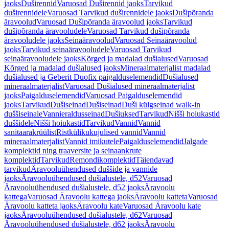
jaoks
Duširennid
Varuosad Duširennid jaoks
Tarvikud
duširennidele
Varuosad Tarvikud duširennidele jaoks
Dušipõranda
äravoolud
Varuosad Dušipõranda äravoolud jaoks
Tarvikud
dušipõranda äravooludele
Varuosad Tarvikud dušipõranda
äravooludele jaoks
Seinaäravoolud
Varuosad Seinaäravoolud
jaoks
Tarvikud seinaäravooludele
Varuosad Tarvikud
seinaäravooludele jaoks
Kõrged ja madalad dušialused
Varuosad
Kõrged ja madalad dušialused jaoks
Mineraalmaterjalist madalad
dušialused ja Geberit Duofix paigalduselemendid
Dušialused
mineraalmaterjalist
Varuosad Dušialused mineraalmaterjalist
jaoks
Paigalduselemendid
Varuosad Paigalduselemendid
jaoks
Tarvikud
Dušiseinad
Dušiseinad
Duši külgseinad walk-in
duššiseinale
Vannieraldusseinad
Dušiuksed
Tarvikud
Nišši hoiukastid
duššidele
Nišši hoiukastid
Tarvikud
Vannid
Vannid
sanitaarakrüülist
Ristkülikukujulised vannid
Vannid
mineraalmaterjalist
Vannid imikutele
Paigalduselemendid
Jalgade
komplektid ning traaversite ja seinaankrute
komplektid
Tarvikud
Remondikomplektid
Täiendavad
tarvikud
Äravooluühendused duššide ja vannide
jaoks
Äravooluühendused dušialustele, d52
Varuosad
Äravooluühendused dušialustele, d52 jaoks
Äravoolu
kattega
Varuosad Äravoolu kattega jaoks
Äravoolu katteta
Varuosad
Äravoolu katteta jaoks
Äravoolu kate
Varuosad Äravoolu kate
jaoks
Äravooluühendused dušialustele, d62
Varuosad
Äravooluühendused dušialustele, d62 jaoks
Äravoolu