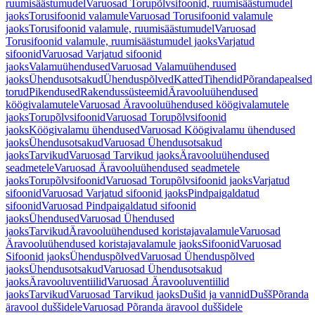
ruumisäästumudel
Varuosad Torupõlvsifoonid, ruumisäästumudel
jaoks
Torusifoonid valamule
Varuosad Torusifoonid valamule
jaoks
Torusifoonid valamule, ruumisäästumudel
Varuosad
Torusifoonid valamule, ruumisäästumudel jaoks
Varjatud
sifoonid
Varuosad Varjatud sifoonid
jaoks
Valamuühendused
Varuosad Valamuühendused
jaoks
Ühendusotsakud
Ühenduspõlved
Katted
Tihendid
Põrandapealsed
torud
Pikendused
Rakendussüsteemid
Äravooluühendused
köögivalamutele
Varuosad Äravooluühendused köögivalamutele
jaoks
Torupõlvsifoonid
Varuosad Torupõlvsifoonid
jaoks
Köögivalamu ühendused
Varuosad Köögivalamu ühendused
jaoks
Ühendusotsakud
Varuosad Ühendusotsakud
jaoks
Tarvikud
Varuosad Tarvikud jaoks
Äravooluühendused
seadmetele
Varuosad Äravooluühendused seadmetele
jaoks
Torupõlvsifoonid
Varuosad Torupõlvsifoonid jaoks
Varjatud
sifoonid
Varuosad Varjatud sifoonid jaoks
Pindpaigaldatud
sifoonid
Varuosad Pindpaigaldatud sifoonid
jaoks
Ühendused
Varuosad Ühendused
jaoks
Tarvikud
Äravooluühendused koristajavalamule
Varuosad
Äravooluühendused koristajavalamule jaoks
Sifoonid
Varuosad
Sifoonid jaoks
Ühenduspõlved
Varuosad Ühenduspõlved
jaoks
Ühendusotsakud
Varuosad Ühendusotsakud
jaoks
Äravooluventiilid
Varuosad Äravooluventiilid
jaoks
Tarvikud
Varuosad Tarvikud jaoks
Dušid ja vannid
Dušš
Põranda
äravool duššidele
Varuosad Põranda äravool duššidele