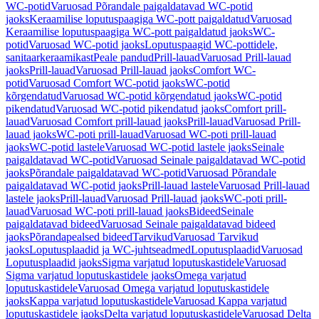
WC-potid
Varuosad Põrandale paigaldatavad WC-potid
jaoks
Keraamilise loputuspaagiga WC-pott paigaldatud
Varuosad
Keraamilise loputuspaagiga WC-pott paigaldatud jaoks
WC-
potid
Varuosad WC-potid jaoks
Loputuspaagid WC-pottidele,
sanitaarkeraamikast
Peale pandud
Prill-lauad
Varuosad Prill-lauad
jaoks
Prill-lauad
Varuosad Prill-lauad jaoks
Comfort WC-
potid
Varuosad Comfort WC-potid jaoks
WC-potid
kõrgendatud
Varuosad WC-potid kõrgendatud jaoks
WC-potid
pikendatud
Varuosad WC-potid pikendatud jaoks
Comfort prill-
lauad
Varuosad Comfort prill-lauad jaoks
Prill-lauad
Varuosad Prill-
lauad jaoks
WC-poti prill-lauad
Varuosad WC-poti prill-lauad
jaoks
WC-potid lastele
Varuosad WC-potid lastele jaoks
Seinale
paigaldatavad WC-potid
Varuosad Seinale paigaldatavad WC-potid
jaoks
Põrandale paigaldatavad WC-potid
Varuosad Põrandale
paigaldatavad WC-potid jaoks
Prill-lauad lastele
Varuosad Prill-lauad
lastele jaoks
Prill-lauad
Varuosad Prill-lauad jaoks
WC-poti prill-
lauad
Varuosad WC-poti prill-lauad jaoks
Bideed
Seinale
paigaldatavad bideed
Varuosad Seinale paigaldatavad bideed
jaoks
Põrandapealsed bideed
Tarvikud
Varuosad Tarvikud
jaoks
Loputusplaadid ja WC-juhtseadmed
Loputusplaadid
Varuosad
Loputusplaadid jaoks
Sigma varjatud loputuskastidele
Varuosad
Sigma varjatud loputuskastidele jaoks
Omega varjatud
loputuskastidele
Varuosad Omega varjatud loputuskastidele
jaoks
Kappa varjatud loputuskastidele
Varuosad Kappa varjatud
loputuskastidele jaoks
Delta varjatud loputuskastidele
Varuosad Delta