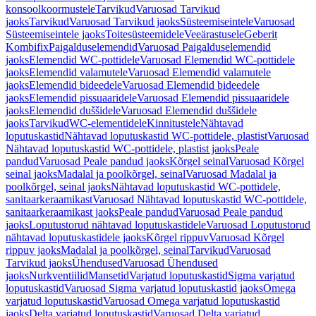
konsoolkoormustele
Tarvikud
Varuosad Tarvikud
jaoks
Tarvikud
Varuosad Tarvikud jaoks
Süsteemiseintele
Varuosad
Süsteemiseintele jaoks
Toitesüsteemidele
Veeärastusele
Geberit
Kombifix
Paigalduselemendid
Varuosad Paigalduselemendid
jaoks
Elemendid WC-pottidele
Varuosad Elemendid WC-pottidele
jaoks
Elemendid valamutele
Varuosad Elemendid valamutele
jaoks
Elemendid bideedele
Varuosad Elemendid bideedele
jaoks
Elemendid pissuaaridele
Varuosad Elemendid pissuaaridele
jaoks
Elemendid duššidele
Varuosad Elemendid duššidele
jaoks
Tarvikud
WC-elementidele
Kinnitustele
Nähtavad
loputuskastid
Nähtavad loputuskastid WC-pottidele, plastist
Varuosad
Nähtavad loputuskastid WC-pottidele, plastist jaoks
Peale
pandud
Varuosad Peale pandud jaoks
Kõrgel seinal
Varuosad Kõrgel
seinal jaoks
Madalal ja poolkõrgel, seinal
Varuosad Madalal ja
poolkõrgel, seinal jaoks
Nähtavad loputuskastid WC-pottidele,
sanitaarkeraamikast
Varuosad Nähtavad loputuskastid WC-pottidele,
sanitaarkeraamikast jaoks
Peale pandud
Varuosad Peale pandud
jaoks
Loputustorud nähtavad loputuskastidele
Varuosad Loputustorud
nähtavad loputuskastidele jaoks
Kõrgel rippuv
Varuosad Kõrgel
rippuv jaoks
Madalal ja poolkõrgel, seinal
Tarvikud
Varuosad
Tarvikud jaoks
Ühendused
Varuosad Ühendused
jaoks
Nurkventiilid
Mansetid
Varjatud loputuskastid
Sigma varjatud
loputuskastid
Varuosad Sigma varjatud loputuskastid jaoks
Omega
varjatud loputuskastid
Varuosad Omega varjatud loputuskastid
jaoks
Delta varjatud loputuskastid
Varuosad Delta varjatud