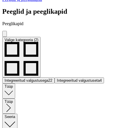
Peeglid ja peeglikapid
Peeglikapid
Valige kategooria (2)
Integreeritud valgustusega
22
Integreeritud valgustuseta
4
Tüüp
Tüüp
Seeria