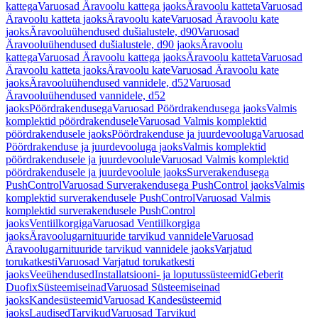
kattega
Varuosad Äravoolu kattega jaoks
Äravoolu katteta
Varuosad
Äravoolu katteta jaoks
Äravoolu kate
Varuosad Äravoolu kate
jaoks
Äravooluühendused dušialustele, d90
Varuosad
Äravooluühendused dušialustele, d90 jaoks
Äravoolu
kattega
Varuosad Äravoolu kattega jaoks
Äravoolu katteta
Varuosad
Äravoolu katteta jaoks
Äravoolu kate
Varuosad Äravoolu kate
jaoks
Äravooluühendused vannidele, d52
Varuosad
Äravooluühendused vannidele, d52
jaoks
Pöördrakendusega
Varuosad Pöördrakendusega jaoks
Valmis
komplektid pöördrakendusele
Varuosad Valmis komplektid
pöördrakendusele jaoks
Pöördrakenduse ja juurdevooluga
Varuosad
Pöördrakenduse ja juurdevooluga jaoks
Valmis komplektid
pöördrakendusele ja juurdevoolule
Varuosad Valmis komplektid
pöördrakendusele ja juurdevoolule jaoks
Surverakendusega
PushControl
Varuosad Surverakendusega PushControl jaoks
Valmis
komplektid surverakendusele PushControl
Varuosad Valmis
komplektid surverakendusele PushControl
jaoks
Ventiilkorgiga
Varuosad Ventiilkorgiga
jaoks
Äravoolugarnituuride tarvikud vannidele
Varuosad
Äravoolugarnituuride tarvikud vannidele jaoks
Varjatud
torukatkesti
Varuosad Varjatud torukatkesti
jaoks
Veeühendused
Installatsiooni- ja loputussüsteemid
Geberit
Duofix
Süsteemiseinad
Varuosad Süsteemiseinad
jaoks
Kandesüsteemid
Varuosad Kandesüsteemid
jaoks
Laudised
Tarvikud
Varuosad Tarvikud