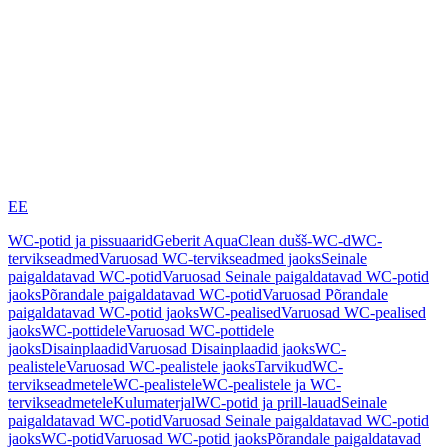
EE
WC-potid ja pissuaarid
Geberit AquaClean dušš-WC-d
WC-
tervikseadmed
Varuosad WC-tervikseadmed jaoks
Seinale
paigaldatavad WC-potid
Varuosad Seinale paigaldatavad WC-potid
jaoks
Põrandale paigaldatavad WC-potid
Varuosad Põrandale
paigaldatavad WC-potid jaoks
WC-pealised
Varuosad WC-pealised
jaoks
WC-pottidele
Varuosad WC-pottidele
jaoks
Disainplaadid
Varuosad Disainplaadid jaoks
WC-
pealistele
Varuosad WC-pealistele jaoks
Tarvikud
WC-
tervikseadmetele
WC-pealistele
WC-pealistele ja WC-
tervikseadmetele
Kulumaterjal
WC-potid ja prill-lauad
Seinale
paigaldatavad WC-potid
Varuosad Seinale paigaldatavad WC-potid
jaoks
WC-potid
Varuosad WC-potid jaoks
Põrandale paigaldatavad