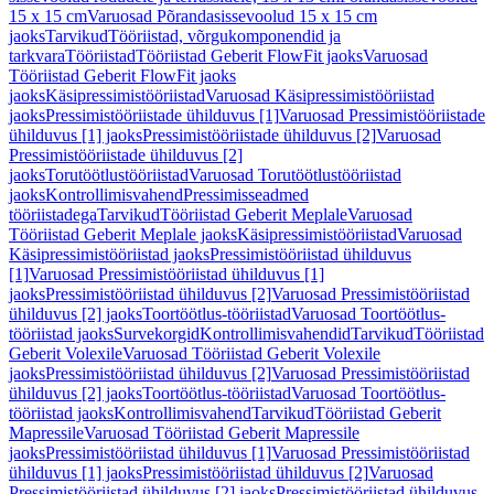
15 x 15 cm
Varuosad Põrandasissevoolud 15 x 15 cm
jaoks
Tarvikud
Tööriistad, võrgukomponendid ja
tarkvara
Tööriistad
Tööriistad Geberit FlowFit jaoks
Varuosad
Tööriistad Geberit FlowFit jaoks
jaoks
Käsipressimistööriistad
Varuosad Käsipressimistööriistad
jaoks
Pressimistööriistade ühilduvus [1]
Varuosad Pressimistööriistade
ühilduvus [1] jaoks
Pressimistööriistade ühilduvus [2]
Varuosad
Pressimistööriistade ühilduvus [2]
jaoks
Torutöötlustööriistad
Varuosad Torutöötlustööriistad
jaoks
Kontrollimisvahend
Pressimisseadmed
tööriistadega
Tarvikud
Tööriistad Geberit Meplale
Varuosad
Tööriistad Geberit Meplale jaoks
Käsipressimistööriistad
Varuosad
Käsipressimistööriistad jaoks
Pressimistööriistad ühilduvus
[1]
Varuosad Pressimistööriistad ühilduvus [1]
jaoks
Pressimistööriistad ühilduvus [2]
Varuosad Pressimistööriistad
ühilduvus [2] jaoks
Toortöötlus-tööriistad
Varuosad Toortöötlus-
tööriistad jaoks
Survekorgid
Kontrollimisvahendid
Tarvikud
Tööriistad
Geberit Volexile
Varuosad Tööriistad Geberit Volexile
jaoks
Pressimistööriistad ühilduvus [2]
Varuosad Pressimistööriistad
ühilduvus [2] jaoks
Toortöötlus-tööriistad
Varuosad Toortöötlus-
tööriistad jaoks
Kontrollimisvahend
Tarvikud
Tööriistad Geberit
Mapressile
Varuosad Tööriistad Geberit Mapressile
jaoks
Pressimistööriistad ühilduvus [1]
Varuosad Pressimistööriistad
ühilduvus [1] jaoks
Pressimistööriistad ühilduvus [2]
Varuosad
Pressimistööriistad ühilduvus [2] jaoks
Pressimistööriistad ühilduvus