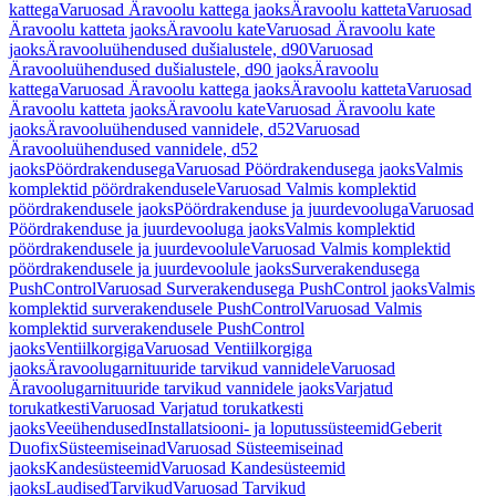
kattega
Varuosad Äravoolu kattega jaoks
Äravoolu katteta
Varuosad
Äravoolu katteta jaoks
Äravoolu kate
Varuosad Äravoolu kate
jaoks
Äravooluühendused dušialustele, d90
Varuosad
Äravooluühendused dušialustele, d90 jaoks
Äravoolu
kattega
Varuosad Äravoolu kattega jaoks
Äravoolu katteta
Varuosad
Äravoolu katteta jaoks
Äravoolu kate
Varuosad Äravoolu kate
jaoks
Äravooluühendused vannidele, d52
Varuosad
Äravooluühendused vannidele, d52
jaoks
Pöördrakendusega
Varuosad Pöördrakendusega jaoks
Valmis
komplektid pöördrakendusele
Varuosad Valmis komplektid
pöördrakendusele jaoks
Pöördrakenduse ja juurdevooluga
Varuosad
Pöördrakenduse ja juurdevooluga jaoks
Valmis komplektid
pöördrakendusele ja juurdevoolule
Varuosad Valmis komplektid
pöördrakendusele ja juurdevoolule jaoks
Surverakendusega
PushControl
Varuosad Surverakendusega PushControl jaoks
Valmis
komplektid surverakendusele PushControl
Varuosad Valmis
komplektid surverakendusele PushControl
jaoks
Ventiilkorgiga
Varuosad Ventiilkorgiga
jaoks
Äravoolugarnituuride tarvikud vannidele
Varuosad
Äravoolugarnituuride tarvikud vannidele jaoks
Varjatud
torukatkesti
Varuosad Varjatud torukatkesti
jaoks
Veeühendused
Installatsiooni- ja loputussüsteemid
Geberit
Duofix
Süsteemiseinad
Varuosad Süsteemiseinad
jaoks
Kandesüsteemid
Varuosad Kandesüsteemid
jaoks
Laudised
Tarvikud
Varuosad Tarvikud