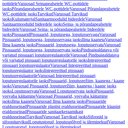
pottidele
Varuosad Seinapealsetele WC-pottidele
jaoks
Põrandapealsetele WC-pottidele
Varuosad Põrandapealsetele
WC-pottidele jaoks
Tarvikud
Varuosad Tarvikud
jaoks
Kulumaterjal
Sanitaarmoodulid bideedele
Varuosad
Sanitaarmoodulid bideedele jaoks
Seina- ja põrandapealsetele
bideedele
Varuosad Seina- ja põrandapealsetele bideedele
jaoks
Pissuaarid
Pissuaarid, loputusega, loputusservaga
Varuosad
Pissuaarid, loputusega, loputusservaga jaoks
Ilma kaaneta
Varuosad
Ilma kaaneta jaoks
Pissuaarid, loputusega, loputusservata
Varuosad
Pissuaarid, loputusega, loputusservata jaoks
Pindpaigaldatava või
varjatud pissuaari loputusregulaatorile
Varuosad Pindpaigaldatava
või varjatud pissuaari loputusregulaatorile jaoks
Integreeritud
pissuaari loputusregulaator
Varuosad Integreeritud pissuaari
loputusregulaator jaoks
Integreeritud pissuaari
loputusregulaatorile
Varuosad Integreeritud pissuaari
loputusregulaatorile jaoks
Pissuaarid, loputusrežiim, kaanega / kaane
jaoks
Varuosad Pissuaarid, loputusrežiim, kaanega / kaane jaoks
jaoks
Loputusservata
Varuosad Loputusservata jaoks
Pissuaarid,
veevaba käitamine
Varuosad Pissuaarid, veevaba käitamine
jaoks
Ilma kaaneta
Varuosad Ilma kaaneta jaoks
Pissuaaride
eraldusseinad
Pissuaaride plastist eraldusseinad
Pissuaaride klaasist
eraldusseinad
Pissuaaride sanitaarkeraamikast
eraldusseinad
Tarvikud
Varuosad Tarvikud jaoks
Sifoonid ja
sifoonitarvikud
Loputustorud, loputuspõlved ja üleminekud
Varuosad
Loputustorud, loputuspõlved ja üleminekud