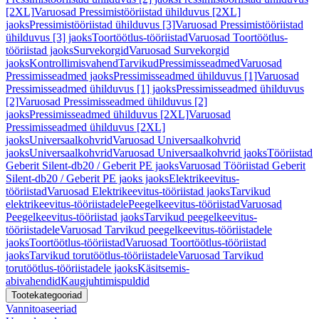
[2XL]
Varuosad Pressimistööriistad ühilduvus [2XL]
jaoks
Pressimistööriistad ühilduvus [3]
Varuosad Pressimistööriistad
ühilduvus [3] jaoks
Toortöötlus-tööriistad
Varuosad Toortöötlus-
tööriistad jaoks
Survekorgid
Varuosad Survekorgid
jaoks
Kontrollimisvahend
Tarvikud
Pressimisseadmed
Varuosad
Pressimisseadmed jaoks
Pressimisseadmed ühilduvus [1]
Varuosad
Pressimisseadmed ühilduvus [1] jaoks
Pressimisseadmed ühilduvus
[2]
Varuosad Pressimisseadmed ühilduvus [2]
jaoks
Pressimisseadmed ühilduvus [2XL]
Varuosad
Pressimisseadmed ühilduvus [2XL]
jaoks
Universaalkohvrid
Varuosad Universaalkohvrid
jaoks
Universaalkohvrid
Varuosad Universaalkohvrid jaoks
Tööriistad
Geberit Silent-db20 / Geberit PE jaoks
Varuosad Tööriistad Geberit
Silent-db20 / Geberit PE jaoks jaoks
Elektrikeevitus-
tööriistad
Varuosad Elektrikeevitus-tööriistad jaoks
Tarvikud
elektrikeevitus-tööriistadele
Peegelkeevitus-tööriistad
Varuosad
Peegelkeevitus-tööriistad jaoks
Tarvikud peegelkeevitus-
tööriistadele
Varuosad Tarvikud peegelkeevitus-tööriistadele
jaoks
Toortöötlus-tööriistad
Varuosad Toortöötlus-tööriistad
jaoks
Tarvikud torutöötlus-tööriistadele
Varuosad Tarvikud
torutöötlus-tööriistadele jaoks
Käsitsemis-
abivahendid
Kaugjuhtimispuldid
Tootekategooriad
Vannitoaseeriad