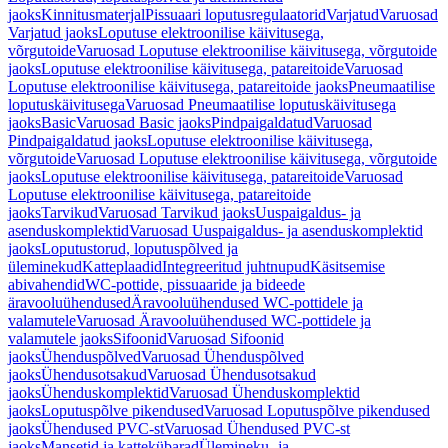
jaoks
Kinnitusmaterjal
Pissuaari loputusregulaatorid
Varjatud
Varuosad
Varjatud jaoks
Loputuse elektroonilise käivitusega,
võrgutoide
Varuosad Loputuse elektroonilise käivitusega, võrgutoide
jaoks
Loputuse elektroonilise käivitusega, patareitoide
Varuosad
Loputuse elektroonilise käivitusega, patareitoide jaoks
Pneumaatilise
loputuskäivitusega
Varuosad Pneumaatilise loputuskäivitusega
jaoks
Basic
Varuosad Basic jaoks
Pindpaigaldatud
Varuosad
Pindpaigaldatud jaoks
Loputuse elektroonilise käivitusega,
võrgutoide
Varuosad Loputuse elektroonilise käivitusega, võrgutoide
jaoks
Loputuse elektroonilise käivitusega, patareitoide
Varuosad
Loputuse elektroonilise käivitusega, patareitoide
jaoks
Tarvikud
Varuosad Tarvikud jaoks
Uuspaigaldus- ja
asenduskomplektid
Varuosad Uuspaigaldus- ja asenduskomplektid
jaoks
Loputustorud, loputuspõlved ja
üleminekud
Katteplaadid
Integreeritud juhtnupud
Käsitsemise
abivahendid
WC-pottide, pissuaaride ja bideede
äravooluühendused
Äravooluühendused WC-pottidele ja
valamutele
Varuosad Äravooluühendused WC-pottidele ja
valamutele jaoks
Sifoonid
Varuosad Sifoonid
jaoks
Ühenduspõlved
Varuosad Ühenduspõlved
jaoks
Ühendusotsakud
Varuosad Ühendusotsakud
jaoks
Ühenduskomplektid
Varuosad Ühenduskomplektid
jaoks
Loputuspõlve pikendused
Varuosad Loputuspõlve pikendused
jaoks
Ühendused PVC-st
Varuosad Ühendused PVC-st
jaoks
Mansetid ja kattekübarad
Ülemineku- ja