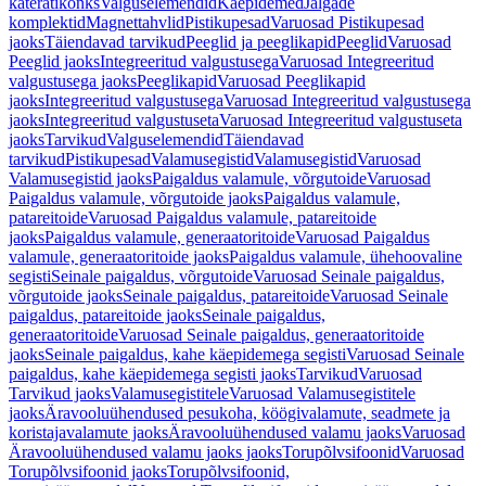
käterätikonks
Valguselemendid
Käepidemed
Jalgade
komplektid
Magnettahvlid
Pistikupesad
Varuosad Pistikupesad
jaoks
Täiendavad tarvikud
Peeglid ja peeglikapid
Peeglid
Varuosad
Peeglid jaoks
Integreeritud valgustusega
Varuosad Integreeritud
valgustusega jaoks
Peeglikapid
Varuosad Peeglikapid
jaoks
Integreeritud valgustusega
Varuosad Integreeritud valgustusega
jaoks
Integreeritud valgustuseta
Varuosad Integreeritud valgustuseta
jaoks
Tarvikud
Valguselemendid
Täiendavad
tarvikud
Pistikupesad
Valamusegistid
Valamusegistid
Varuosad
Valamusegistid jaoks
Paigaldus valamule, võrgutoide
Varuosad
Paigaldus valamule, võrgutoide jaoks
Paigaldus valamule,
patareitoide
Varuosad Paigaldus valamule, patareitoide
jaoks
Paigaldus valamule, generaatoritoide
Varuosad Paigaldus
valamule, generaatoritoide jaoks
Paigaldus valamule, ühehoovaline
segisti
Seinale paigaldus, võrgutoide
Varuosad Seinale paigaldus,
võrgutoide jaoks
Seinale paigaldus, patareitoide
Varuosad Seinale
paigaldus, patareitoide jaoks
Seinale paigaldus,
generaatoritoide
Varuosad Seinale paigaldus, generaatoritoide
jaoks
Seinale paigaldus, kahe käepidemega segisti
Varuosad Seinale
paigaldus, kahe käepidemega segisti jaoks
Tarvikud
Varuosad
Tarvikud jaoks
Valamusegistitele
Varuosad Valamusegistitele
jaoks
Äravooluühendused pesukoha, köögivalamute, seadmete ja
koristajavalamute jaoks
Äravooluühendused valamu jaoks
Varuosad
Äravooluühendused valamu jaoks jaoks
Torupõlvsifoonid
Varuosad
Torupõlvsifoonid jaoks
Torupõlvsifoonid,