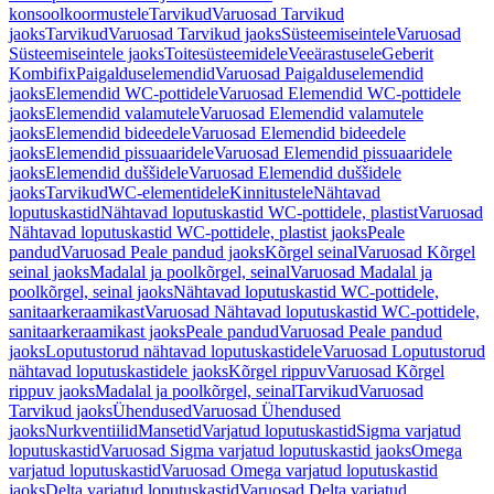
konsoolkoormustele
Tarvikud
Varuosad Tarvikud
jaoks
Tarvikud
Varuosad Tarvikud jaoks
Süsteemiseintele
Varuosad
Süsteemiseintele jaoks
Toitesüsteemidele
Veeärastusele
Geberit
Kombifix
Paigalduselemendid
Varuosad Paigalduselemendid
jaoks
Elemendid WC-pottidele
Varuosad Elemendid WC-pottidele
jaoks
Elemendid valamutele
Varuosad Elemendid valamutele
jaoks
Elemendid bideedele
Varuosad Elemendid bideedele
jaoks
Elemendid pissuaaridele
Varuosad Elemendid pissuaaridele
jaoks
Elemendid duššidele
Varuosad Elemendid duššidele
jaoks
Tarvikud
WC-elementidele
Kinnitustele
Nähtavad
loputuskastid
Nähtavad loputuskastid WC-pottidele, plastist
Varuosad
Nähtavad loputuskastid WC-pottidele, plastist jaoks
Peale
pandud
Varuosad Peale pandud jaoks
Kõrgel seinal
Varuosad Kõrgel
seinal jaoks
Madalal ja poolkõrgel, seinal
Varuosad Madalal ja
poolkõrgel, seinal jaoks
Nähtavad loputuskastid WC-pottidele,
sanitaarkeraamikast
Varuosad Nähtavad loputuskastid WC-pottidele,
sanitaarkeraamikast jaoks
Peale pandud
Varuosad Peale pandud
jaoks
Loputustorud nähtavad loputuskastidele
Varuosad Loputustorud
nähtavad loputuskastidele jaoks
Kõrgel rippuv
Varuosad Kõrgel
rippuv jaoks
Madalal ja poolkõrgel, seinal
Tarvikud
Varuosad
Tarvikud jaoks
Ühendused
Varuosad Ühendused
jaoks
Nurkventiilid
Mansetid
Varjatud loputuskastid
Sigma varjatud
loputuskastid
Varuosad Sigma varjatud loputuskastid jaoks
Omega
varjatud loputuskastid
Varuosad Omega varjatud loputuskastid
jaoks
Delta varjatud loputuskastid
Varuosad Delta varjatud