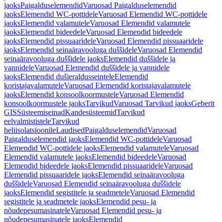
jaoks
Paigalduselemendid
Varuosad Paigalduselemendid
jaoks
Elemendid WC-pottidele
Varuosad Elemendid WC-pottidele
jaoks
Elemendid valamutele
Varuosad Elemendid valamutele
jaoks
Elemendid bideedele
Varuosad Elemendid bideedele
jaoks
Elemendid pissuaaridele
Varuosad Elemendid pissuaaridele
jaoks
Elemendid seinaäravooluga duššidele
Varuosad Elemendid
seinaäravooluga duššidele jaoks
Elemendid duššidele ja
vannidele
Varuosad Elemendid duššidele ja vannidele
jaoks
Elemendid dušieraldusseintele
Elemendid
koristajavalamutele
Varuosad Elemendid koristajavalamutele
jaoks
Elemendid konsoolkoormustele
Varuosad Elemendid
konsoolkoormustele jaoks
Tarvikud
Varuosad Tarvikud jaoks
Geberit
GIS
Süsteemiseinad
Kandesüsteemid
Tarvikud
eelvalmististele
Tarvikud
heliisolatsioonile
Laudised
Paigalduselemendid
Varuosad
Paigalduselemendid jaoks
Elemendid WC-pottidele
Varuosad
Elemendid WC-pottidele jaoks
Elemendid valamutele
Varuosad
Elemendid valamutele jaoks
Elemendid bideedele
Varuosad
Elemendid bideedele jaoks
Elemendid pissuaaridele
Varuosad
Elemendid pissuaaridele jaoks
Elemendid seinaäravooluga
duššidele
Varuosad Elemendid seinaäravooluga duššidele
jaoks
Elemendid segistitele ja seadmetele
Varuosad Elemendid
segistitele ja seadmetele jaoks
Elemendid pesu- ja
nõudepesumasinatele
Varuosad Elemendid pesu- ja
nõudepesumasinatele jaoks
Elemendid