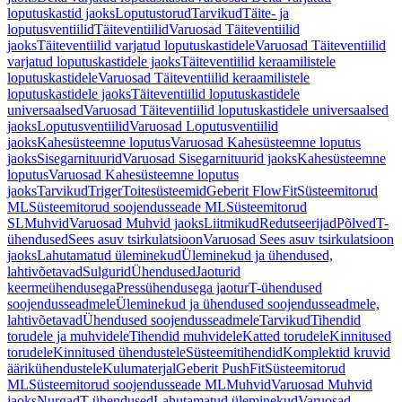
loputuskastid jaoks
Loputustorud
Tarvikud
Täite- ja
loputusventiilid
Täiteventiilid
Varuosad Täiteventiilid
jaoks
Täiteventiilid varjatud loputuskastidele
Varuosad Täiteventiilid
varjatud loputuskastidele jaoks
Täiteventiilid keraamilistele
loputuskastidele
Varuosad Täiteventiilid keraamilistele
loputuskastidele jaoks
Täiteventiilid loputuskastidele
universaalsed
Varuosad Täiteventiilid loputuskastidele universaalsed
jaoks
Loputusventiilid
Varuosad Loputusventiilid
jaoks
Kahesüsteemne loputus
Varuosad Kahesüsteemne loputus
jaoks
Sisegarnituurid
Varuosad Sisegarnituurid jaoks
Kahesüsteemne
loputus
Varuosad Kahesüsteemne loputus
jaoks
Tarvikud
Triger
Toitesüsteemid
Geberit FlowFit
Süsteemitorud
ML
Süsteemitorud soojendusseade ML
Süsteemitorud
SL
Muhvid
Varuosad Muhvid jaoks
Liitmikud
Redutseerijad
Põlved
T-
ühendused
Sees asuv tsirkulatsioon
Varuosad Sees asuv tsirkulatsioon
jaoks
Lahutamatud üleminekud
Üleminekud ja ühendused,
lahtivõetavad
Sulgurid
Ühendused
Jaoturid
keermeühendusega
Pressühendusega jaotur
T-ühendused
soojendusseadmele
Üleminekud ja ühendused soojendusseadmele,
lahtivõetavad
Ühendused soojendusseadmele
Tarvikud
Tihendid
torudele ja muhvidele
Tihendid muhvidele
Katted torudele
Kinnitused
torudele
Kinnitused ühendustele
Süsteemitihendid
Komplektid kruvid
äärikühendustele
Kulumaterjal
Geberit PushFit
Süsteemitorud
ML
Süsteemitorud soojendusseade ML
Muhvid
Varuosad Muhvid
jaoks
Nurgad
T-ühendused
Lahutamatud üleminekud
Varuosad