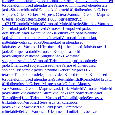
roostevabale terasele jaoks
Tihendid torudele ja muhvidele
Kinnitused
torudele
Kinnitused ühendustele
Varuosad Kinnitused ühendustele
jaoks
Süsteemitihendid
Komplektid kruvid äärikühendustele
Geberit
Mapress C-teras
Geberit Mapress C-teras
Varuosad Geberit Mapress
C-teras jaoks
Süsteemitorud 1.0034
Süsteemitorud
1.0215
Toruniplid
Muhvid
Varuosad Muhvid jaoks
Siirmikud
Varuosad
Siirmikud jaoks
Torupõlved
Varuosad Torupõlved jaoks
T-
detailid
Varuosad T-detailid jaoks
Nelikud
Varuosad Nelikud
jaoks
Üleminekud mittelahtivõetavad
Varuosad Üleminekud
mittelahtivõetavad jaoks
Üleminekud ja ühendused,
lahtivõetavad
Varuosad Üleminekud ja ühendused, lahtivõetavad
jaoks
Kompensaatorid
Varuosad Kompensaatorid
jaoks
Sulgurid
Varuosad Sulgurid jaoks
T-detailid
soojendusseadmele
Varuosad T-detailid soojendusseadmele
jaoks
Ühendused soojendusseadmele
Varuosad Ühendused
soojendusseadmele jaoks
Tarvikud Geberit Mapress C-
terasele
Tihendid torudele ja muhvidele
Katted torudele
Kinnitused
torudele
Kinnitused ühendustele
Süsteemitihendid
Komplektid kruvid
äärikühendustele
Geberit Mapress vask
Geberit Mapress
vask
Varuosad Geberit Mapress vask jaoks
Muhvid
Varuosad Muhvid
jaoks
Siirmikud
Varuosad Siirmikud jaoks
Torupõlved
Varuosad
Torupõlved jaoks
T-detailid
Varuosad T-detailid jaoks
Sees asuv
tsirkulatsioon
Varuosad Sees asuv tsirkulatsioon
jaoks
Nelikud
Varuosad Nelikud jaoks
Üleminekud
mittelahtivõetavad
Varuosad Üleminekud mittelahtivõetavad