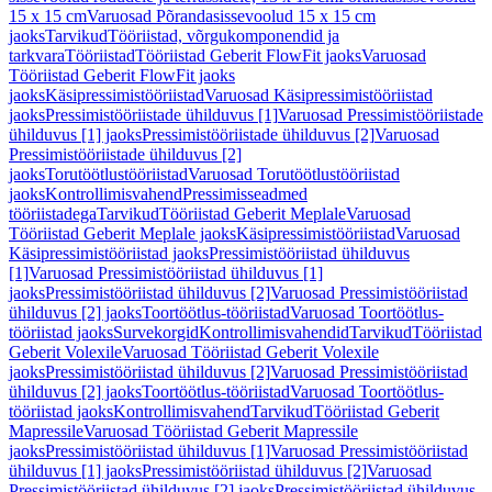
15 x 15 cm
Varuosad Põrandasissevoolud 15 x 15 cm
jaoks
Tarvikud
Tööriistad, võrgukomponendid ja
tarkvara
Tööriistad
Tööriistad Geberit FlowFit jaoks
Varuosad
Tööriistad Geberit FlowFit jaoks
jaoks
Käsipressimistööriistad
Varuosad Käsipressimistööriistad
jaoks
Pressimistööriistade ühilduvus [1]
Varuosad Pressimistööriistade
ühilduvus [1] jaoks
Pressimistööriistade ühilduvus [2]
Varuosad
Pressimistööriistade ühilduvus [2]
jaoks
Torutöötlustööriistad
Varuosad Torutöötlustööriistad
jaoks
Kontrollimisvahend
Pressimisseadmed
tööriistadega
Tarvikud
Tööriistad Geberit Meplale
Varuosad
Tööriistad Geberit Meplale jaoks
Käsipressimistööriistad
Varuosad
Käsipressimistööriistad jaoks
Pressimistööriistad ühilduvus
[1]
Varuosad Pressimistööriistad ühilduvus [1]
jaoks
Pressimistööriistad ühilduvus [2]
Varuosad Pressimistööriistad
ühilduvus [2] jaoks
Toortöötlus-tööriistad
Varuosad Toortöötlus-
tööriistad jaoks
Survekorgid
Kontrollimisvahendid
Tarvikud
Tööriistad
Geberit Volexile
Varuosad Tööriistad Geberit Volexile
jaoks
Pressimistööriistad ühilduvus [2]
Varuosad Pressimistööriistad
ühilduvus [2] jaoks
Toortöötlus-tööriistad
Varuosad Toortöötlus-
tööriistad jaoks
Kontrollimisvahend
Tarvikud
Tööriistad Geberit
Mapressile
Varuosad Tööriistad Geberit Mapressile
jaoks
Pressimistööriistad ühilduvus [1]
Varuosad Pressimistööriistad
ühilduvus [1] jaoks
Pressimistööriistad ühilduvus [2]
Varuosad
Pressimistööriistad ühilduvus [2] jaoks
Pressimistööriistad ühilduvus