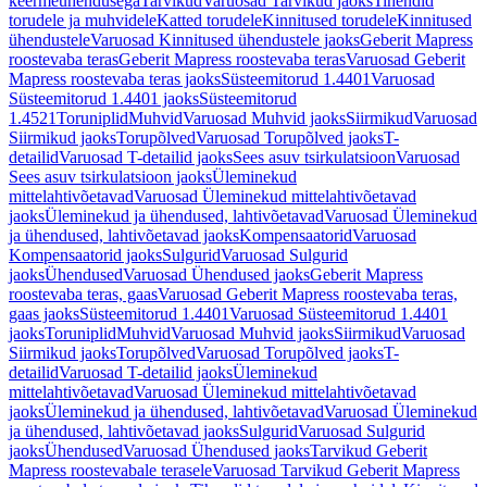
keermeühendusega
Tarvikud
Varuosad Tarvikud jaoks
Tihendid
torudele ja muhvidele
Katted torudele
Kinnitused torudele
Kinnitused
ühendustele
Varuosad Kinnitused ühendustele jaoks
Geberit Mapress
roostevaba teras
Geberit Mapress roostevaba teras
Varuosad Geberit
Mapress roostevaba teras jaoks
Süsteemitorud 1.4401
Varuosad
Süsteemitorud 1.4401 jaoks
Süsteemitorud
1.4521
Toruniplid
Muhvid
Varuosad Muhvid jaoks
Siirmikud
Varuosad
Siirmikud jaoks
Torupõlved
Varuosad Torupõlved jaoks
T-
detailid
Varuosad T-detailid jaoks
Sees asuv tsirkulatsioon
Varuosad
Sees asuv tsirkulatsioon jaoks
Üleminekud
mittelahtivõetavad
Varuosad Üleminekud mittelahtivõetavad
jaoks
Üleminekud ja ühendused, lahtivõetavad
Varuosad Üleminekud
ja ühendused, lahtivõetavad jaoks
Kompensaatorid
Varuosad
Kompensaatorid jaoks
Sulgurid
Varuosad Sulgurid
jaoks
Ühendused
Varuosad Ühendused jaoks
Geberit Mapress
roostevaba teras, gaas
Varuosad Geberit Mapress roostevaba teras,
gaas jaoks
Süsteemitorud 1.4401
Varuosad Süsteemitorud 1.4401
jaoks
Toruniplid
Muhvid
Varuosad Muhvid jaoks
Siirmikud
Varuosad
Siirmikud jaoks
Torupõlved
Varuosad Torupõlved jaoks
T-
detailid
Varuosad T-detailid jaoks
Üleminekud
mittelahtivõetavad
Varuosad Üleminekud mittelahtivõetavad
jaoks
Üleminekud ja ühendused, lahtivõetavad
Varuosad Üleminekud
ja ühendused, lahtivõetavad jaoks
Sulgurid
Varuosad Sulgurid
jaoks
Ühendused
Varuosad Ühendused jaoks
Tarvikud Geberit
Mapress roostevabale terasele
Varuosad Tarvikud Geberit Mapress