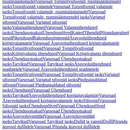
ruumisäästumudel
Varuosad Torupõlvsifoonid, ruumisäästumudel
jaoks
Torusifoonid valamule
Varuosad Torusifoonid valamule
jaoks
Torusifoonid valamule, ruumisäästumudel
Varuosad
Torusifoonid valamule, ruumisäästumudel jaoks
Varjatud
sifoonid
Varuosad Varjatud sifoonid
jaoks
Valamuühendused
Varuosad Valamuühendused
jaoks
Ühendusotsakud
Ühenduspõlved
Katted
Tihendid
Põrandapealsed
torud
Pikendused
Rakendussüsteemid
Äravooluühendused
köögivalamutele
Varuosad Äravooluühendused köögivalamutele
jaoks
Torupõlvsifoonid
Varuosad Torupõlvsifoonid
jaoks
Köögivalamu ühendused
Varuosad Köögivalamu ühendused
jaoks
Ühendusotsakud
Varuosad Ühendusotsakud
jaoks
Tarvikud
Varuosad Tarvikud jaoks
Äravooluühendused
seadmetele
Varuosad Äravooluühendused seadmetele
jaoks
Torupõlvsifoonid
Varuosad Torupõlvsifoonid jaoks
Varjatud
sifoonid
Varuosad Varjatud sifoonid jaoks
Pindpaigaldatud
sifoonid
Varuosad Pindpaigaldatud sifoonid
jaoks
Ühendused
Varuosad Ühendused
jaoks
Tarvikud
Äravooluühendused koristajavalamule
Varuosad
Äravooluühendused koristajavalamule jaoks
Sifoonid
Varuosad
Sifoonid jaoks
Ühenduspõlved
Varuosad Ühenduspõlved
jaoks
Ühendusotsakud
Varuosad Ühendusotsakud
jaoks
Äravooluventiilid
Varuosad Äravooluventiilid
jaoks
Tarvikud
Varuosad Tarvikud jaoks
Dušid ja vannid
Dušš
Põranda
äravool duššidele
Varuosad Põranda äravool duššidele