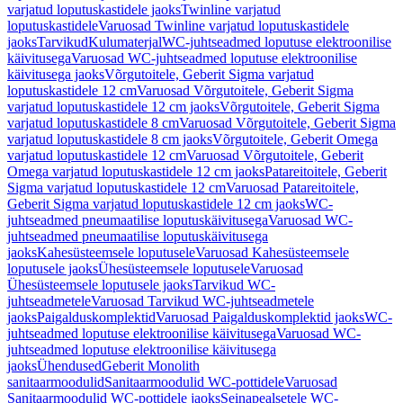
varjatud loputuskastidele jaoks
Twinline varjatud
loputuskastidele
Varuosad Twinline varjatud loputuskastidele
jaoks
Tarvikud
Kulumaterjal
WC-juhtseadmed loputuse elektroonilise
käivitusega
Varuosad WC-juhtseadmed loputuse elektroonilise
käivitusega jaoks
Võrgutoitele, Geberit Sigma varjatud
loputuskastidele 12 cm
Varuosad Võrgutoitele, Geberit Sigma
varjatud loputuskastidele 12 cm jaoks
Võrgutoitele, Geberit Sigma
varjatud loputuskastidele 8 cm
Varuosad Võrgutoitele, Geberit Sigma
varjatud loputuskastidele 8 cm jaoks
Võrgutoitele, Geberit Omega
varjatud loputuskastidele 12 cm
Varuosad Võrgutoitele, Geberit
Omega varjatud loputuskastidele 12 cm jaoks
Patareitoitele, Geberit
Sigma varjatud loputuskastidele 12 cm
Varuosad Patareitoitele,
Geberit Sigma varjatud loputuskastidele 12 cm jaoks
WC-
juhtseadmed pneumaatilise loputuskäivitusega
Varuosad WC-
juhtseadmed pneumaatilise loputuskäivitusega
jaoks
Kahesüsteemsele loputusele
Varuosad Kahesüsteemsele
loputusele jaoks
Ühesüsteemsele loputusele
Varuosad
Ühesüsteemsele loputusele jaoks
Tarvikud WC-
juhtseadmetele
Varuosad Tarvikud WC-juhtseadmetele
jaoks
Paigalduskomplektid
Varuosad Paigalduskomplektid jaoks
WC-
juhtseadmed loputuse elektroonilise käivitusega
Varuosad WC-
juhtseadmed loputuse elektroonilise käivitusega
jaoks
Ühendused
Geberit Monolith
sanitaarmoodulid
Sanitaarmoodulid WC-pottidele
Varuosad
Sanitaarmoodulid WC-pottidele jaoks
Seinapealsetele WC-