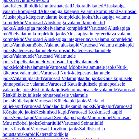
jaoks
Tarvikud
Äravoolu
kate
Käterätihoidik
Kinnitusmaterjal
Dekoratiivkatted
Aluskapiga
valamu komplektid
Aluskapiga kätepesuvalamu komplektid
Varuosad
Aluskapiga kätepesuvalamu komplektid jaoks
Aluskapiga valamu
komplektid
Varuosad Aluskapiga valamu komplektid
jaoks
Aluskapiga mööbelvalamu komplektid
Varuosad Aluskapiga
mööbelvalamu komplektid jaoks
Aluskapiga integreeritava valamu
komplektid
Varuosad Aluskapiga integreeritava valamu komplektid
jaoks
Vannitoamööbel
Valamu aluskapid
Varuosad Valamu aluskapid
jaoks
Kätepesuvalamutele
Varuosad Kätepesuvalamutele
jaoks
Valamutele
Varuosad Valamutele
jaoks
Topeltvalamutele
Varuosad Topeltvalamutele
jaoks
Mööbelvalamutele
Varuosad Mööbelvalamutele jaoks
Nurk-
kätepesuvalamutele
Varuosad Nurk-kätepesuvalamutele
jaoks
Valamuplaadid
Varuosad Valamuplaadid jaoks
Kausikujulisele
pinnapealsele valamule
Varuosad Kausikujulisele pinnapealsele
valamule jaoks
Ristkülikukujulisele pinnapealsele valamule
Varuosad
Ristkülikukujulisele pinnapealsele valamule
jaoks
Küljekapid
Varuosad Küljekapid jaoks
Madalad
küljekapid
Varuosad Madalad küljekapid jaoks
Kõrgkapid
Varuosad
Kõrgkapid jaoks
Keskmised kapid
Varuosad Keskmised kapid
jaoks
Seinakapid
Varuosad Seinakapid jaoks
Muu mööbel
Varuosad
Muu mööbel jaoks
Seinariiulid
Varuosad Seinariiulid
jaoks
Tarvikud
Varuosad Tarvikud jaoks
Sahtlisisud ja
hoiustamiskarbid
Käterätihoidik ja