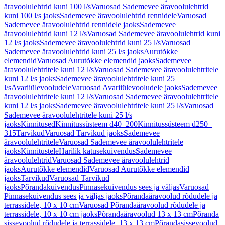
äravoolulehtrid kuni 100 l/s
Varuosad Sademevee äravoolulehtrid
kuni 100 l/s jaoks
Sademevee äravoolulehtrid rennidele
Varuosad
Sademevee äravoolulehtrid rennidele jaoks
Sademevee
äravoolulehtrid kuni 12 l/s
Varuosad Sademevee äravoolulehtrid kuni
12 l/s jaoks
Sademevee äravoolulehtrid kuni 25 l/s
Varuosad
Sademevee äravoolulehtrid kuni 25 l/s jaoks
Aurutõkke
elemendid
Varuosad Aurutõkke elemendid jaoks
Sademevee
äravoolulehtritele kuni 12 l/s
Varuosad Sademevee äravoolulehtritele
kuni 12 l/s jaoks
Sademevee äravoolulehtritele kuni 25
l/s
Avariiülevooludele
Varuosad Avariiülevooludele jaoks
Sademevee
äravoolulehtritele kuni 12 l/s
Varuosad Sademevee äravoolulehtritele
kuni 12 l/s jaoks
Sademevee äravoolulehtritele kuni 25 l/s
Varuosad
Sademevee äravoolulehtritele kuni 25 l/s
jaoks
Kinnitused
Kinnitussüsteem d40–200
Kinnitussüsteem d250–
315
Tarvikud
Varuosad Tarvikud jaoks
Sademevee
äravoolulehtritele
Varuosad Sademevee äravoolulehtritele
jaoks
Kinnitustele
Harilik katusekuivendus
Sademevee
äravoolulehtrid
Varuosad Sademevee äravoolulehtrid
jaoks
Aurutõkke elemendid
Varuosad Aurutõkke elemendid
jaoks
Tarvikud
Varuosad Tarvikud
jaoks
Põrandakuivendus
Pinnasekuivendus sees ja väljas
Varuosad
Pinnasekuivendus sees ja väljas jaoks
Põrandaäravoolud rõdudele ja
terrassidele, 10 x 10 cm
Varuosad Põrandaäravoolud rõdudele ja
terrassidele, 10 x 10 cm jaoks
Põrandaäravoolud 13 x 13 cm
Põranda
sissevoolud rõdudele ja terrassidele, 13 x 13 cm
Põrandasissevoolud