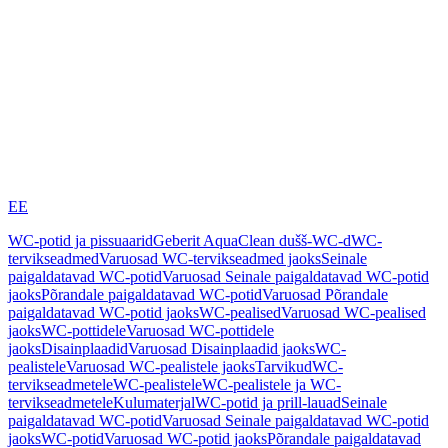
EE
WC-potid ja pissuaarid
Geberit AquaClean dušš-WC-d
WC-
tervikseadmed
Varuosad WC-tervikseadmed jaoks
Seinale
paigaldatavad WC-potid
Varuosad Seinale paigaldatavad WC-potid
jaoks
Põrandale paigaldatavad WC-potid
Varuosad Põrandale
paigaldatavad WC-potid jaoks
WC-pealised
Varuosad WC-pealised
jaoks
WC-pottidele
Varuosad WC-pottidele
jaoks
Disainplaadid
Varuosad Disainplaadid jaoks
WC-
pealistele
Varuosad WC-pealistele jaoks
Tarvikud
WC-
tervikseadmetele
WC-pealistele
WC-pealistele ja WC-
tervikseadmetele
Kulumaterjal
WC-potid ja prill-lauad
Seinale
paigaldatavad WC-potid
Varuosad Seinale paigaldatavad WC-potid
jaoks
WC-potid
Varuosad WC-potid jaoks
Põrandale paigaldatavad