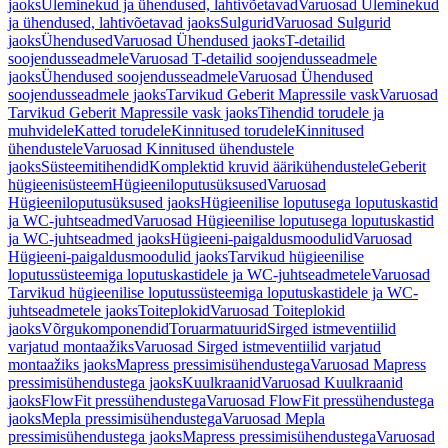
jaoks
Üleminekud ja ühendused, lahtivõetavad
Varuosad Üleminekud
ja ühendused, lahtivõetavad jaoks
Sulgurid
Varuosad Sulgurid
jaoks
Ühendused
Varuosad Ühendused jaoks
T-detailid
soojendusseadmele
Varuosad T-detailid soojendusseadmele
jaoks
Ühendused soojendusseadmele
Varuosad Ühendused
soojendusseadmele jaoks
Tarvikud Geberit Mapressile vask
Varuosad
Tarvikud Geberit Mapressile vask jaoks
Tihendid torudele ja
muhvidele
Katted torudele
Kinnitused torudele
Kinnitused
ühendustele
Varuosad Kinnitused ühendustele
jaoks
Süsteemitihendid
Komplektid kruvid äärikühendustele
Geberit
hügieenisüsteem
Hügieeniloputusüksused
Varuosad
Hügieeniloputusüksused jaoks
Hügieenilise loputusega loputuskastid
ja WC-juhtseadmed
Varuosad Hügieenilise loputusega loputuskastid
ja WC-juhtseadmed jaoks
Hügieeni-paigaldusmoodulid
Varuosad
Hügieeni-paigaldusmoodulid jaoks
Tarvikud hügieenilise
loputussüsteemiga loputuskastidele ja WC-juhtseadmetele
Varuosad
Tarvikud hügieenilise loputussüsteemiga loputuskastidele ja WC-
juhtseadmetele jaoks
Toiteplokid
Varuosad Toiteplokid
jaoks
Võrgukomponendid
Toruarmatuurid
Sirged istmeventiilid
varjatud montaažiks
Varuosad Sirged istmeventiilid varjatud
montaažiks jaoks
Mapress pressimisühendustega
Varuosad Mapress
pressimisühendustega jaoks
Kuulkraanid
Varuosad Kuulkraanid
jaoks
FlowFit pressühendustega
Varuosad FlowFit pressühendustega
jaoks
Mepla pressimisühendustega
Varuosad Mepla
pressimisühendustega jaoks
Mapress pressimisühendustega
Varuosad