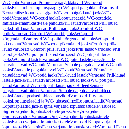
WC-potid
Varuosad Põrandale paigaldatavad WC-potid
jaoks
Keraamilise loputuspaagiga WC-pott paigaldatud
Varuosad
Keraamilise loputuspaagiga WC-pott paigaldatud jaoks
WC-
potid
Varuosad WC-potid jaoks
Loputuspaagid WC-pottidele,
sanitaarkeraamikast
Peale pandud
Prill-lauad
Varuosad Prill-lauad
jaoks
Prill-lauad
Varuosad Prill-lauad jaoks
Comfort WC-
potid
Varuosad Comfort WC-potid jaoks
WC-potid
kõrgendatud
Varuosad WC-potid kõrgendatud jaoks
WC-potid
pikendatud
Varuosad WC-potid pikendatud jaoks
Comfort prill-
lauad
Varuosad Comfort prill-lauad jaoks
Prill-lauad
Varuosad Prill-
lauad jaoks
WC-poti prill-lauad
Varuosad WC-poti prill-lauad
jaoks
WC-potid lastele
Varuosad WC-potid lastele jaoks
Seinale
paigaldatavad WC-potid
Varuosad Seinale paigaldatavad WC-potid
jaoks
Põrandale paigaldatavad WC-potid
Varuosad Põrandale
paigaldatavad WC-potid jaoks
Prill-lauad lastele
Varuosad Prill-lauad
lastele jaoks
Prill-lauad
Varuosad Prill-lauad jaoks
WC-poti prill-
lauad
Varuosad WC-poti prill-lauad jaoks
Bideed
Seinale
paigaldatavad bideed
Varuosad Seinale paigaldatavad bideed
jaoks
Põrandapealsed bideed
Tarvikud
Varuosad Tarvikud
jaoks
Loputusplaadid ja WC-juhtseadmed
Loputusplaadid
Varuosad
Loputusplaadid jaoks
Sigma varjatud loputuskastidele
Varuosad
Sigma varjatud loputuskastidele jaoks
Omega varjatud
loputuskastidele
Varuosad Omega varjatud loputuskastidele
jaoks
Kappa varjatud loputuskastidele
Varuosad Kappa varjatud
loputuskastidele jaoks
Delta varjatud loputuskastidele
Varuosad Delta