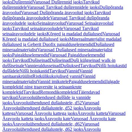
jaoks
Duširennid
Varuosad Duširennid jaoks
Tarvikud
duširennidele
Varuosad Tarvikud duširennidele jaoks
Dušipõranda
äravoolud
Varuosad Dušipõranda äravoolud jaoks
Tarvikud
dušipõranda äravooludele
Varuosad Tarvikud dušipõranda
äravooludele jaoks
Seinaäravoolud
Varuosad Seinaäravoolud
jaoks
Tarvikud seinaäravooludele
Varuosad Tarvikud
seinaäravooludele jaoks
Kõrged ja madalad dušialused
Varuosad
Kõrged ja madalad dušialused jaoks
Mineraalmaterjalist madalad
dušialused ja Geberit Duofix paigalduselemendid
Dušialused
mineraalmaterjalist
Varuosad Dušialused mineraalmaterjalist
jaoks
Paigalduselemendid
Varuosad Paigalduselemendid
jaoks
Tarvikud
Dušiseinad
Dušiseinad
Duši külgseinad walk-in
duššiseinale
Vannieraldusseinad
Dušiuksed
Tarvikud
Nišši hoiukastid
duššidele
Nišši hoiukastid
Tarvikud
Vannid
Vannid
sanitaarakrüülist
Ristkülikukujulised vannid
Vannid
mineraalmaterjalist
Vannid imikutele
Paigalduselemendid
Jalgade
komplektid ning traaversite ja seinaankrute
komplektid
Tarvikud
Remondikomplektid
Täiendavad
tarvikud
Äravooluühendused duššide ja vannide
jaoks
Äravooluühendused dušialustele, d52
Varuosad
Äravooluühendused dušialustele, d52 jaoks
Äravoolu
kattega
Varuosad Äravoolu kattega jaoks
Äravoolu katteta
Varuosad
Äravoolu katteta jaoks
Äravoolu kate
Varuosad Äravoolu kate
jaoks
Äravooluühendused dušialustele, d62
Varuosad
Äravooluühendused dušialustele, d62 jaoks
Äravoolu