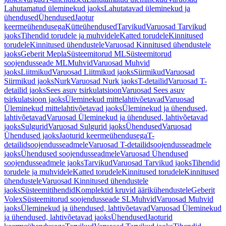
Lahutamatud üleminekud jaoks
Lahutatavad üleminekud ja
ühendused
Ühendused
Jaotur
keermeühendusega
Kütteühendused
Tarvikud
Varuosad Tarvikud
jaoks
Tihendid torudele ja muhvidele
Katted torudele
Kinnitused
torudele
Kinnitused ühendustele
Varuosad Kinnitused ühendustele
jaoks
Geberit Mepla
Süsteemitorud ML
Süsteemitorud
soojendusseade ML
Muhvid
Varuosad Muhvid
jaoks
Liitmikud
Varuosad Liitmikud jaoks
Siirmikud
Varuosad
Siirmikud jaoks
Nurk
Varuosad Nurk jaoks
T-detailid
Varuosad T-
detailid jaoks
Sees asuv tsirkulatsioon
Varuosad Sees asuv
tsirkulatsioon jaoks
Üleminekud mittelahtivõetavad
Varuosad
Üleminekud mittelahtivõetavad jaoks
Üleminekud ja ühendused,
lahtivõetavad
Varuosad Üleminekud ja ühendused, lahtivõetavad
jaoks
Sulgurid
Varuosad Sulgurid jaoks
Ühendused
Varuosad
Ühendused jaoks
Jaoturid keermeühendusega
T-
detailidsoojendusseadmele
Varuosad T-detailidsoojendusseadmele
jaoks
Ühendused soojendusseadmele
Varuosad Ühendused
soojendusseadmele jaoks
Tarvikud
Varuosad Tarvikud jaoks
Tihendid
torudele ja muhvidele
Katted torudele
Kinnitused torudele
Kinnitused
ühendustele
Varuosad Kinnitused ühendustele
jaoks
Süsteemitihendid
Komplektid kruvid äärikühendustele
Geberit
Volex
Süsteemitorud soojendusseade SL
Muhvid
Varuosad Muhvid
jaoks
Üleminekud ja ühendused, lahtivõetavad
Varuosad Üleminekud
ja ühendused, lahtivõetavad jaoks
Ühendused
Jaoturid