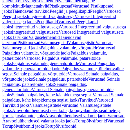
käterätikonks
Valguselemendid
Käepidemed
Jalgade
komplektid
Magnettahvlid
Pistikupesad
Varuosad Pistikupesad
jaoks
Täiendavad tarvikud
Peeglid ja peeglikapid
Peeglid
Varuosad
Peeglid jaoks
Integreeritud valgustusega
Varuosad Integreeritud
valgustusega jaoks
Peeglikapid
Varuosad Peeglikapid
jaoks
Integreeritud valgustusega
Varuosad Integreeritud valgustusega
jaoks
Integreeritud valgustuseta
Varuosad Integreeritud valgustuseta
jaoks
Tarvikud
Valguselemendid
Täiendavad
tarvikud
Pistikupesad
Valamusegistid
Valamusegistid
Varuosad
Valamusegistid jaoks
Paigaldus valamule, võrgutoide
Varuosad
Paigaldus valamule, võrgutoide jaoks
Paigaldus valamule,
patareitoide
Varuosad Paigaldus valamule, patareitoide
jaoks
Paigaldus valamule, generaatoritoide
Varuosad Paigaldus
valamule, generaatoritoide jaoks
Paigaldus valamule, ühehoovaline
segisti
Seinale paigaldus, võrgutoide
Varuosad Seinale paigaldus,
võrgutoide jaoks
Seinale paigaldus, patareitoide
Varuosad Seinale
paigaldus, patareitoide jaoks
Seinale paigaldus,
generaatoritoide
Varuosad Seinale paigaldus, generaatoritoide
jaoks
Seinale paigaldus, kahe käepidemega segisti
Varuosad Seinale
paigaldus, kahe käepidemega segisti jaoks
Tarvikud
Varuosad
Tarvikud jaoks
Valamusegistitele
Varuosad Valamusegistitele
jaoks
Äravooluühendused pesukoha, köögivalamute, seadmete ja
koristajavalamute jaoks
Äravooluühendused valamu jaoks
Varuosad
Äravooluühendused valamu jaoks jaoks
Torupõlvsifoonid
Varuosad
Torupõlvsifoonid jaoks
Torupõlvsifoonid,