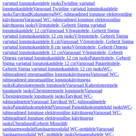
varjatud loputuskastidele jaoks
Twinline varjatud
loputuskastidele
Varuosad Twinline varjatud loputuskastidele
jaoks
Tarvikud
Kulumaterjal
WC-juhtseadmed loputuse elektroonilise
käivitusega
Varuosad WC-juhtseadmed loputuse elektroonilise
käivitusega jaoks
Võrgutoitele, Geberit Sigma varjatud
loputuskastidele 12 cm
Varuosad Võrgutoitele, Geberit Sigma
varjatud loputuskastidele 12 cm jaoks
Võrgutoitele, Geberit Sigma
varjatud loputuskastidele 8 cm
Varuosad Võrgutoitele, Geberit Sigma
varjatud loputuskastidele 8 cm jaoks
Võrgutoitele, Geberit Omega
varjatud loputuskastidele 12 cm
Varuosad Võrgutoitele, Geberit
Omega varjatud loputuskastidele 12 cm jaoks
Patareitoitele, Geberit
Sigma varjatud loputuskastidele 12 cm
Varuosad Patareitoitele,
Geberit Sigma varjatud loputuskastidele 12 cm jaoks
WC-
juhtseadmed pneumaatilise loputuskäivitusega
Varuosad WC-
juhtseadmed pneumaatilise loputuskäivitusega
jaoks
Kahesüsteemsele loputusele
Varuosad Kahesüsteemsele
loputusele jaoks
Ühesüsteemsele loputusele
Varuosad
Ühesüsteemsele loputusele jaoks
Tarvikud WC-
juhtseadmetele
Varuosad Tarvikud WC-juhtseadmetele
jaoks
Paigalduskomplektid
Varuosad Paigalduskomplektid jaoks
WC-
juhtseadmed loputuse elektroonilise käivitusega
Varuosad WC-
juhtseadmed loputuse elektroonilise käivitusega
jaoks
Ühendused
Geberit Monolith
sanitaarmoodulid
Sanitaarmoodulid WC-pottidele
Varuosad
Sanitaarmoodulid WC-pottidele jaoks
Seinapealsetele WC-