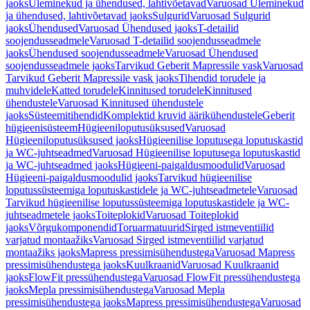
jaoks
Üleminekud ja ühendused, lahtivõetavad
Varuosad Üleminekud
ja ühendused, lahtivõetavad jaoks
Sulgurid
Varuosad Sulgurid
jaoks
Ühendused
Varuosad Ühendused jaoks
T-detailid
soojendusseadmele
Varuosad T-detailid soojendusseadmele
jaoks
Ühendused soojendusseadmele
Varuosad Ühendused
soojendusseadmele jaoks
Tarvikud Geberit Mapressile vask
Varuosad
Tarvikud Geberit Mapressile vask jaoks
Tihendid torudele ja
muhvidele
Katted torudele
Kinnitused torudele
Kinnitused
ühendustele
Varuosad Kinnitused ühendustele
jaoks
Süsteemitihendid
Komplektid kruvid äärikühendustele
Geberit
hügieenisüsteem
Hügieeniloputusüksused
Varuosad
Hügieeniloputusüksused jaoks
Hügieenilise loputusega loputuskastid
ja WC-juhtseadmed
Varuosad Hügieenilise loputusega loputuskastid
ja WC-juhtseadmed jaoks
Hügieeni-paigaldusmoodulid
Varuosad
Hügieeni-paigaldusmoodulid jaoks
Tarvikud hügieenilise
loputussüsteemiga loputuskastidele ja WC-juhtseadmetele
Varuosad
Tarvikud hügieenilise loputussüsteemiga loputuskastidele ja WC-
juhtseadmetele jaoks
Toiteplokid
Varuosad Toiteplokid
jaoks
Võrgukomponendid
Toruarmatuurid
Sirged istmeventiilid
varjatud montaažiks
Varuosad Sirged istmeventiilid varjatud
montaažiks jaoks
Mapress pressimisühendustega
Varuosad Mapress
pressimisühendustega jaoks
Kuulkraanid
Varuosad Kuulkraanid
jaoks
FlowFit pressühendustega
Varuosad FlowFit pressühendustega
jaoks
Mepla pressimisühendustega
Varuosad Mepla
pressimisühendustega jaoks
Mapress pressimisühendustega
Varuosad