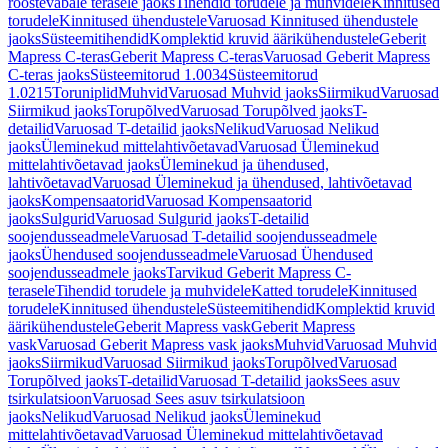
roostevabale terasele jaoks
Tihendid torudele ja muhvidele
Kinnitused
torudele
Kinnitused ühendustele
Varuosad Kinnitused ühendustele
jaoks
Süsteemitihendid
Komplektid kruvid äärikühendustele
Geberit
Mapress C-teras
Geberit Mapress C-teras
Varuosad Geberit Mapress
C-teras jaoks
Süsteemitorud 1.0034
Süsteemitorud
1.0215
Toruniplid
Muhvid
Varuosad Muhvid jaoks
Siirmikud
Varuosad
Siirmikud jaoks
Torupõlved
Varuosad Torupõlved jaoks
T-
detailid
Varuosad T-detailid jaoks
Nelikud
Varuosad Nelikud
jaoks
Üleminekud mittelahtivõetavad
Varuosad Üleminekud
mittelahtivõetavad jaoks
Üleminekud ja ühendused,
lahtivõetavad
Varuosad Üleminekud ja ühendused, lahtivõetavad
jaoks
Kompensaatorid
Varuosad Kompensaatorid
jaoks
Sulgurid
Varuosad Sulgurid jaoks
T-detailid
soojendusseadmele
Varuosad T-detailid soojendusseadmele
jaoks
Ühendused soojendusseadmele
Varuosad Ühendused
soojendusseadmele jaoks
Tarvikud Geberit Mapress C-
terasele
Tihendid torudele ja muhvidele
Katted torudele
Kinnitused
torudele
Kinnitused ühendustele
Süsteemitihendid
Komplektid kruvid
äärikühendustele
Geberit Mapress vask
Geberit Mapress
vask
Varuosad Geberit Mapress vask jaoks
Muhvid
Varuosad Muhvid
jaoks
Siirmikud
Varuosad Siirmikud jaoks
Torupõlved
Varuosad
Torupõlved jaoks
T-detailid
Varuosad T-detailid jaoks
Sees asuv
tsirkulatsioon
Varuosad Sees asuv tsirkulatsioon
jaoks
Nelikud
Varuosad Nelikud jaoks
Üleminekud
mittelahtivõetavad
Varuosad Üleminekud mittelahtivõetavad