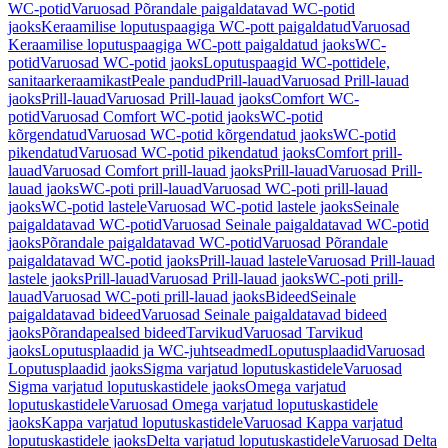
WC-potid
Varuosad Põrandale paigaldatavad WC-potid
jaoks
Keraamilise loputuspaagiga WC-pott paigaldatud
Varuosad
Keraamilise loputuspaagiga WC-pott paigaldatud jaoks
WC-
potid
Varuosad WC-potid jaoks
Loputuspaagid WC-pottidele,
sanitaarkeraamikast
Peale pandud
Prill-lauad
Varuosad Prill-lauad
jaoks
Prill-lauad
Varuosad Prill-lauad jaoks
Comfort WC-
potid
Varuosad Comfort WC-potid jaoks
WC-potid
kõrgendatud
Varuosad WC-potid kõrgendatud jaoks
WC-potid
pikendatud
Varuosad WC-potid pikendatud jaoks
Comfort prill-
lauad
Varuosad Comfort prill-lauad jaoks
Prill-lauad
Varuosad Prill-
lauad jaoks
WC-poti prill-lauad
Varuosad WC-poti prill-lauad
jaoks
WC-potid lastele
Varuosad WC-potid lastele jaoks
Seinale
paigaldatavad WC-potid
Varuosad Seinale paigaldatavad WC-potid
jaoks
Põrandale paigaldatavad WC-potid
Varuosad Põrandale
paigaldatavad WC-potid jaoks
Prill-lauad lastele
Varuosad Prill-lauad
lastele jaoks
Prill-lauad
Varuosad Prill-lauad jaoks
WC-poti prill-
lauad
Varuosad WC-poti prill-lauad jaoks
Bideed
Seinale
paigaldatavad bideed
Varuosad Seinale paigaldatavad bideed
jaoks
Põrandapealsed bideed
Tarvikud
Varuosad Tarvikud
jaoks
Loputusplaadid ja WC-juhtseadmed
Loputusplaadid
Varuosad
Loputusplaadid jaoks
Sigma varjatud loputuskastidele
Varuosad
Sigma varjatud loputuskastidele jaoks
Omega varjatud
loputuskastidele
Varuosad Omega varjatud loputuskastidele
jaoks
Kappa varjatud loputuskastidele
Varuosad Kappa varjatud
loputuskastidele jaoks
Delta varjatud loputuskastidele
Varuosad Delta