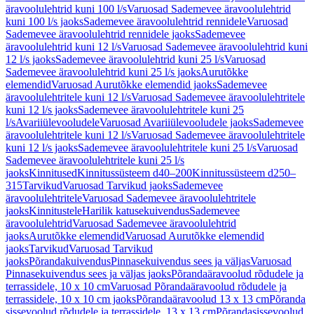
äravoolulehtrid kuni 100 l/s
Varuosad Sademevee äravoolulehtrid
kuni 100 l/s jaoks
Sademevee äravoolulehtrid rennidele
Varuosad
Sademevee äravoolulehtrid rennidele jaoks
Sademevee
äravoolulehtrid kuni 12 l/s
Varuosad Sademevee äravoolulehtrid kuni
12 l/s jaoks
Sademevee äravoolulehtrid kuni 25 l/s
Varuosad
Sademevee äravoolulehtrid kuni 25 l/s jaoks
Aurutõkke
elemendid
Varuosad Aurutõkke elemendid jaoks
Sademevee
äravoolulehtritele kuni 12 l/s
Varuosad Sademevee äravoolulehtritele
kuni 12 l/s jaoks
Sademevee äravoolulehtritele kuni 25
l/s
Avariiülevooludele
Varuosad Avariiülevooludele jaoks
Sademevee
äravoolulehtritele kuni 12 l/s
Varuosad Sademevee äravoolulehtritele
kuni 12 l/s jaoks
Sademevee äravoolulehtritele kuni 25 l/s
Varuosad
Sademevee äravoolulehtritele kuni 25 l/s
jaoks
Kinnitused
Kinnitussüsteem d40–200
Kinnitussüsteem d250–
315
Tarvikud
Varuosad Tarvikud jaoks
Sademevee
äravoolulehtritele
Varuosad Sademevee äravoolulehtritele
jaoks
Kinnitustele
Harilik katusekuivendus
Sademevee
äravoolulehtrid
Varuosad Sademevee äravoolulehtrid
jaoks
Aurutõkke elemendid
Varuosad Aurutõkke elemendid
jaoks
Tarvikud
Varuosad Tarvikud
jaoks
Põrandakuivendus
Pinnasekuivendus sees ja väljas
Varuosad
Pinnasekuivendus sees ja väljas jaoks
Põrandaäravoolud rõdudele ja
terrassidele, 10 x 10 cm
Varuosad Põrandaäravoolud rõdudele ja
terrassidele, 10 x 10 cm jaoks
Põrandaäravoolud 13 x 13 cm
Põranda
sissevoolud rõdudele ja terrassidele, 13 x 13 cm
Põrandasissevoolud