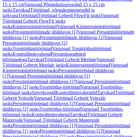
15 x 15 cm
Varuosad Põrandasissevoolud 15 x 15 cm
jaoks
Tarvikud
Tööriistad, võrgukomponendid ja
tarkvara
Tööriistad
Tööriistad Geberit FlowFit jaoks
Varuosad
Tööriistad Geberit FlowFit jaoks
jaoks
Käsipressimistööriistad
Varuosad Käsipressimistööriistad
jaoks
Pressimistööriistade ühilduvus [1]
Varuosad Pressimistööriistade
ühilduvus [1] jaoks
Pressimistööriistade ühilduvus [2]
Varuosad
Pressimistööriistade ühilduvus [2]
jaoks
Torutöötlustööriistad
Varuosad Torutöötlustööriistad
jaoks
Kontrollimisvahend
Pressimisseadmed
tööriistadega
Tarvikud
Tööriistad Geberit Meplale
Varuosad
Tööriistad Geberit Meplale jaoks
Käsipressimistööriistad
Varuosad
Käsipressimistööriistad jaoks
Pressimistööriistad ühilduvus
[1]
Varuosad Pressimistööriistad ühilduvus [1]
jaoks
Pressimistööriistad ühilduvus [2]
Varuosad Pressimistööriistad
ühilduvus [2] jaoks
Toortöötlus-tööriistad
Varuosad Toortöötlus-
tööriistad jaoks
Survekorgid
Kontrollimisvahendid
Tarvikud
Tööriistad
Geberit Volexile
Varuosad Tööriistad Geberit Volexile
jaoks
Pressimistööriistad ühilduvus [2]
Varuosad Pressimistööriistad
ühilduvus [2] jaoks
Toortöötlus-tööriistad
Varuosad Toortöötlus-
tööriistad jaoks
Kontrollimisvahend
Tarvikud
Tööriistad Geberit
Mapressile
Varuosad Tööriistad Geberit Mapressile
jaoks
Pressimistööriistad ühilduvus [1]
Varuosad Pressimistööriistad
ühilduvus [1] jaoks
Pressimistööriistad ühilduvus [2]
Varuosad
Pressimistööriistad ühilduvus [2] jaoks
Pressimistööriistad ühilduvus