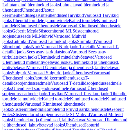
Lahutamatud üleminekud jaoks
Lahutatavad üleminekud ja
ühendused
Ühendused
Jaotur
keermeühendusega
Kütteühendused
Tarvikud
Varuosad Tarvikud
jaoks
Tihendid torudele ja muhvidele
Katted torudele
Kinnitused
torudele
Kinnitused ühendustele
Varuosad Kinnitused ühendustele
jaoks
Geberit Mepla
Süsteemitorud ML
Süsteemitorud
soojendusseade ML
Muhvid
Varuosad Muhvid
jaoks
Liitmikud
Varuosad Liitmikud jaoks
Siirmikud
Varuosad
Siirmikud jaoks
Nurk
Varuosad Nurk jaoks
T-detailid
Varuosad T-
detailid jaoks
Sees asuv tsirkulatsioon
Varuosad Sees asuv
tsirkulatsioon jaoks
Üleminekud mittelahtivõetavad
Varuosad
Üleminekud mittelahtivõetavad jaoks
Üleminekud ja ühendused,
lahtivõetavad
Varuosad Üleminekud ja ühendused, lahtivõetavad
jaoks
Sulgurid
Varuosad Sulgurid jaoks
Ühendused
Varuosad
Ühendused jaoks
Jaoturid keermeühendusega
T-
detailidsoojendusseadmele
Varuosad T-detailidsoojendusseadmele
jaoks
Ühendused soojendusseadmele
Varuosad Ühendused
soojendusseadmele jaoks
Tarvikud
Varuosad Tarvikud jaoks
Tihendid
torudele ja muhvidele
Katted torudele
Kinnitused torudele
Kinnitused
ühendustele
Varuosad Kinnitused ühendustele
jaoks
Süsteemitihendid
Komplektid kruvid äärikühendustele
Geberit
Volex
Süsteemitorud soojendusseade SL
Muhvid
Varuosad Muhvid
jaoks
Üleminekud ja ühendused, lahtivõetavad
Varuosad Üleminekud
ja ühendused, lahtivõetavad jaoks
Ühendused
Jaoturid