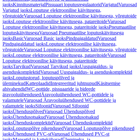
jaoks
Kinnitusmaterjal
Pissuaari loputusregulaatorid
Varjatud
Varuosad
Varjatud jaoks
Loputuse elektroonilise käivitusega,
võrgutoide
Varuosad Loputuse elektroonilise käivitusega, võrgutoide
jaoks
Loputuse elektroonilise käivitusega, patareitoide
Varuosad
Loputuse elektroonilise käivitusega, patareitoide jaoks
Pneumaatilise
loputuskäivitusega
Varuosad Pneumaatilise loputuskäivitusega
jaoks
Basic
Varuosad Basic jaoks
Pindpaigaldatud
Varuosad
Pindpaigaldatud jaoks
Loputuse elektroonilise käivitusega,
võrgutoide
Varuosad Loputuse elektroonilise käivitusega, võrgutoide
jaoks
Loputuse elektroonilise käivitusega, patareitoide
Varuosad
Loputuse elektroonilise käivitusega, patareitoide
jaoks
Tarvikud
Varuosad Tarvikud jaoks
Uuspaigaldus- ja
asenduskomplektid
Varuosad Uuspaigaldus- ja asenduskomplektid
jaoks
Loputustorud, loputuspõlved ja
üleminekud
Katteplaadid
Integreeritud juhtnupud
Käsitsemise
abivahendid
WC-pottide, pissuaaride ja bideede
äravooluühendused
Äravooluühendused WC-pottidele ja
valamutele
Varuosad Äravooluühendused WC-pottidele ja
valamutele jaoks
Sifoonid
Varuosad Sifoonid
jaoks
Ühenduspõlved
Varuosad Ühenduspõlved
jaoks
Ühendusotsakud
Varuosad Ühendusotsakud
jaoks
Ühenduskomplektid
Varuosad Ühenduskomplektid
jaoks
Loputuspõlve pikendused
Varuosad Loputuspõlve pikendused
jaoks
Ühendused PVC-st
Varuosad Ühendused PVC-st
jaoks
Mansetid ja kattekübarad
Ülemineku- ja