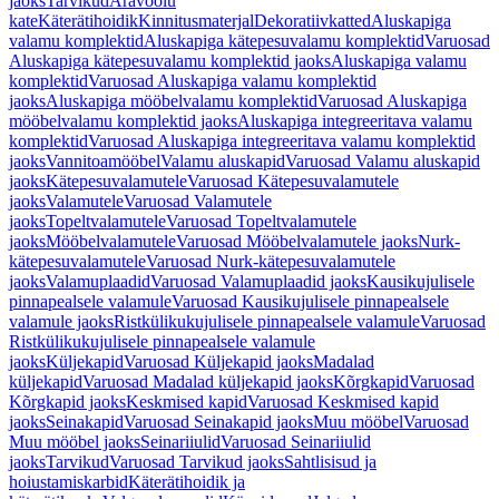
jaoks
Tarvikud
Äravoolu
kate
Käterätihoidik
Kinnitusmaterjal
Dekoratiivkatted
Aluskapiga
valamu komplektid
Aluskapiga kätepesuvalamu komplektid
Varuosad
Aluskapiga kätepesuvalamu komplektid jaoks
Aluskapiga valamu
komplektid
Varuosad Aluskapiga valamu komplektid
jaoks
Aluskapiga mööbelvalamu komplektid
Varuosad Aluskapiga
mööbelvalamu komplektid jaoks
Aluskapiga integreeritava valamu
komplektid
Varuosad Aluskapiga integreeritava valamu komplektid
jaoks
Vannitoamööbel
Valamu aluskapid
Varuosad Valamu aluskapid
jaoks
Kätepesuvalamutele
Varuosad Kätepesuvalamutele
jaoks
Valamutele
Varuosad Valamutele
jaoks
Topeltvalamutele
Varuosad Topeltvalamutele
jaoks
Mööbelvalamutele
Varuosad Mööbelvalamutele jaoks
Nurk-
kätepesuvalamutele
Varuosad Nurk-kätepesuvalamutele
jaoks
Valamuplaadid
Varuosad Valamuplaadid jaoks
Kausikujulisele
pinnapealsele valamule
Varuosad Kausikujulisele pinnapealsele
valamule jaoks
Ristkülikukujulisele pinnapealsele valamule
Varuosad
Ristkülikukujulisele pinnapealsele valamule
jaoks
Küljekapid
Varuosad Küljekapid jaoks
Madalad
küljekapid
Varuosad Madalad küljekapid jaoks
Kõrgkapid
Varuosad
Kõrgkapid jaoks
Keskmised kapid
Varuosad Keskmised kapid
jaoks
Seinakapid
Varuosad Seinakapid jaoks
Muu mööbel
Varuosad
Muu mööbel jaoks
Seinariiulid
Varuosad Seinariiulid
jaoks
Tarvikud
Varuosad Tarvikud jaoks
Sahtlisisud ja
hoiustamiskarbid
Käterätihoidik ja