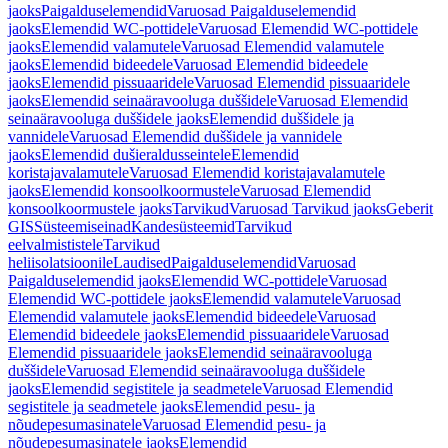
jaoks
Paigalduselemendid
Varuosad Paigalduselemendid
jaoks
Elemendid WC-pottidele
Varuosad Elemendid WC-pottidele
jaoks
Elemendid valamutele
Varuosad Elemendid valamutele
jaoks
Elemendid bideedele
Varuosad Elemendid bideedele
jaoks
Elemendid pissuaaridele
Varuosad Elemendid pissuaaridele
jaoks
Elemendid seinaäravooluga duššidele
Varuosad Elemendid
seinaäravooluga duššidele jaoks
Elemendid duššidele ja
vannidele
Varuosad Elemendid duššidele ja vannidele
jaoks
Elemendid dušieraldusseintele
Elemendid
koristajavalamutele
Varuosad Elemendid koristajavalamutele
jaoks
Elemendid konsoolkoormustele
Varuosad Elemendid
konsoolkoormustele jaoks
Tarvikud
Varuosad Tarvikud jaoks
Geberit
GIS
Süsteemiseinad
Kandesüsteemid
Tarvikud
eelvalmististele
Tarvikud
heliisolatsioonile
Laudised
Paigalduselemendid
Varuosad
Paigalduselemendid jaoks
Elemendid WC-pottidele
Varuosad
Elemendid WC-pottidele jaoks
Elemendid valamutele
Varuosad
Elemendid valamutele jaoks
Elemendid bideedele
Varuosad
Elemendid bideedele jaoks
Elemendid pissuaaridele
Varuosad
Elemendid pissuaaridele jaoks
Elemendid seinaäravooluga
duššidele
Varuosad Elemendid seinaäravooluga duššidele
jaoks
Elemendid segistitele ja seadmetele
Varuosad Elemendid
segistitele ja seadmetele jaoks
Elemendid pesu- ja
nõudepesumasinatele
Varuosad Elemendid pesu- ja
nõudepesumasinatele jaoks
Elemendid