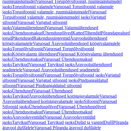
ruumisäästumudel
Varuosad Torupõlvsifoonid, ruumisäästumudel
jaoks
Torusifoonid valamule
Varuosad Torusifoonid valamule
jaoks
Torusifoonid valamule, ruumisäästumudel
Varuosad
Torusifoonid valamule, ruumisäästumudel jaoks
Varjatud
sifoonid
Varuosad Varjatud sifoonid
jaoks
Valamuühendused
Varuosad Valamuühendused
jaoks
Ühendusotsakud
Ühenduspõlved
Katted
Tihendid
Põrandapealsed
torud
Pikendused
Rakendussüsteemid
Äravooluühendused
köögivalamutele
Varuosad Äravooluühendused köögivalamutele
jaoks
Torupõlvsifoonid
Varuosad Torupõlvsifoonid
jaoks
Köögivalamu ühendused
Varuosad Köögivalamu ühendused
jaoks
Ühendusotsakud
Varuosad Ühendusotsakud
jaoks
Tarvikud
Varuosad Tarvikud jaoks
Äravooluühendused
seadmetele
Varuosad Äravooluühendused seadmetele
jaoks
Torupõlvsifoonid
Varuosad Torupõlvsifoonid jaoks
Varjatud
sifoonid
Varuosad Varjatud sifoonid jaoks
Pindpaigaldatud
sifoonid
Varuosad Pindpaigaldatud sifoonid
jaoks
Ühendused
Varuosad Ühendused
jaoks
Tarvikud
Äravooluühendused koristajavalamule
Varuosad
Äravooluühendused koristajavalamule jaoks
Sifoonid
Varuosad
Sifoonid jaoks
Ühenduspõlved
Varuosad Ühenduspõlved
jaoks
Ühendusotsakud
Varuosad Ühendusotsakud
jaoks
Äravooluventiilid
Varuosad Äravooluventiilid
jaoks
Tarvikud
Varuosad Tarvikud jaoks
Dušid ja vannid
Dušš
Põranda
äravool duššidele
Varuosad Põranda äravool duššidele