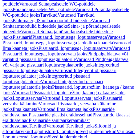
pottidele
Varuosad Seinapealsetele WC-pottidele
jaoks
Põrandapealsetele WC-pottidele
Varuosad Põrandapealsetele
WC-pottidele jaoks
Tarvikud
Varuosad Tarvikud
jaoks
Kulumaterjal
Sanitaarmoodulid bideedele
Varuosad
Sanitaarmoodulid bideedele jaoks
Seina- ja põrandapealsetele
bideedele
Varuosad Seina- ja põrandapealsetele bideedele
jaoks
Pissuaarid
Pissuaarid, loputusega, loputusservaga
Varuosad
Pissuaarid, loputusega, loputusservaga jaoks
Ilma kaaneta
Varuosad
Ilma kaaneta jaoks
Pissuaarid, loputusega, loputusservata
Varuosad
Pissuaarid, loputusega, loputusservata jaoks
Pindpaigaldatava või
varjatud pissuaari loputusregulaatorile
Varuosad Pindpaigaldatava
või varjatud pissuaari loputusregulaatorile jaoks
Integreeritud
pissuaari loputusregulaator
Varuosad Integreeritud pissuaari
loputusregulaator jaoks
Integreeritud pissuaari
loputusregulaatorile
Varuosad Integreeritud pissuaari
loputusregulaatorile jaoks
Pissuaarid, loputusrežiim, kaanega / kaane
jaoks
Varuosad Pissuaarid, loputusrežiim, kaanega / kaane jaoks
jaoks
Loputusservata
Varuosad Loputusservata jaoks
Pissuaarid,
veevaba käitamine
Varuosad Pissuaarid, veevaba käitamine
jaoks
Ilma kaaneta
Varuosad Ilma kaaneta jaoks
Pissuaaride
eraldusseinad
Pissuaaride plastist eraldusseinad
Pissuaaride klaasist
eraldusseinad
Pissuaaride sanitaarkeraamikast
eraldusseinad
Tarvikud
Varuosad Tarvikud jaoks
Sifoonid ja
sifoonitarvikud
Loputustorud, loputuspõlved ja üleminekud
Varuosad
Loputustorud, loputuspõlved ja üleminekud