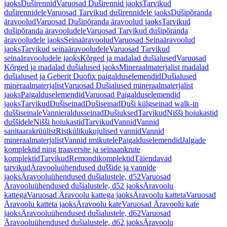
jaoks
Duširennid
Varuosad Duširennid jaoks
Tarvikud
duširennidele
Varuosad Tarvikud duširennidele jaoks
Dušipõranda
äravoolud
Varuosad Dušipõranda äravoolud jaoks
Tarvikud
dušipõranda äravooludele
Varuosad Tarvikud dušipõranda
äravooludele jaoks
Seinaäravoolud
Varuosad Seinaäravoolud
jaoks
Tarvikud seinaäravooludele
Varuosad Tarvikud
seinaäravooludele jaoks
Kõrged ja madalad dušialused
Varuosad
Kõrged ja madalad dušialused jaoks
Mineraalmaterjalist madalad
dušialused ja Geberit Duofix paigalduselemendid
Dušialused
mineraalmaterjalist
Varuosad Dušialused mineraalmaterjalist
jaoks
Paigalduselemendid
Varuosad Paigalduselemendid
jaoks
Tarvikud
Dušiseinad
Dušiseinad
Duši külgseinad walk-in
duššiseinale
Vannieraldusseinad
Dušiuksed
Tarvikud
Nišši hoiukastid
duššidele
Nišši hoiukastid
Tarvikud
Vannid
Vannid
sanitaarakrüülist
Ristkülikukujulised vannid
Vannid
mineraalmaterjalist
Vannid imikutele
Paigalduselemendid
Jalgade
komplektid ning traaversite ja seinaankrute
komplektid
Tarvikud
Remondikomplektid
Täiendavad
tarvikud
Äravooluühendused duššide ja vannide
jaoks
Äravooluühendused dušialustele, d52
Varuosad
Äravooluühendused dušialustele, d52 jaoks
Äravoolu
kattega
Varuosad Äravoolu kattega jaoks
Äravoolu katteta
Varuosad
Äravoolu katteta jaoks
Äravoolu kate
Varuosad Äravoolu kate
jaoks
Äravooluühendused dušialustele, d62
Varuosad
Äravooluühendused dušialustele, d62 jaoks
Äravoolu