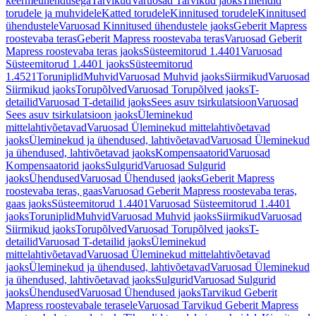
keermeühendusega
Tarvikud
Varuosad Tarvikud jaoks
Tihendid
torudele ja muhvidele
Katted torudele
Kinnitused torudele
Kinnitused
ühendustele
Varuosad Kinnitused ühendustele jaoks
Geberit Mapress
roostevaba teras
Geberit Mapress roostevaba teras
Varuosad Geberit
Mapress roostevaba teras jaoks
Süsteemitorud 1.4401
Varuosad
Süsteemitorud 1.4401 jaoks
Süsteemitorud
1.4521
Toruniplid
Muhvid
Varuosad Muhvid jaoks
Siirmikud
Varuosad
Siirmikud jaoks
Torupõlved
Varuosad Torupõlved jaoks
T-
detailid
Varuosad T-detailid jaoks
Sees asuv tsirkulatsioon
Varuosad
Sees asuv tsirkulatsioon jaoks
Üleminekud
mittelahtivõetavad
Varuosad Üleminekud mittelahtivõetavad
jaoks
Üleminekud ja ühendused, lahtivõetavad
Varuosad Üleminekud
ja ühendused, lahtivõetavad jaoks
Kompensaatorid
Varuosad
Kompensaatorid jaoks
Sulgurid
Varuosad Sulgurid
jaoks
Ühendused
Varuosad Ühendused jaoks
Geberit Mapress
roostevaba teras, gaas
Varuosad Geberit Mapress roostevaba teras,
gaas jaoks
Süsteemitorud 1.4401
Varuosad Süsteemitorud 1.4401
jaoks
Toruniplid
Muhvid
Varuosad Muhvid jaoks
Siirmikud
Varuosad
Siirmikud jaoks
Torupõlved
Varuosad Torupõlved jaoks
T-
detailid
Varuosad T-detailid jaoks
Üleminekud
mittelahtivõetavad
Varuosad Üleminekud mittelahtivõetavad
jaoks
Üleminekud ja ühendused, lahtivõetavad
Varuosad Üleminekud
ja ühendused, lahtivõetavad jaoks
Sulgurid
Varuosad Sulgurid
jaoks
Ühendused
Varuosad Ühendused jaoks
Tarvikud Geberit
Mapress roostevabale terasele
Varuosad Tarvikud Geberit Mapress