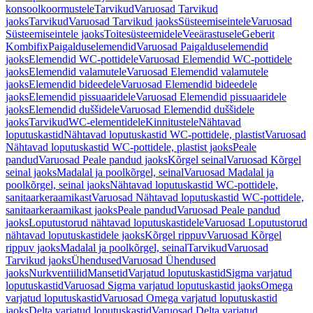
konsoolkoormustele
Tarvikud
Varuosad Tarvikud
jaoks
Tarvikud
Varuosad Tarvikud jaoks
Süsteemiseintele
Varuosad
Süsteemiseintele jaoks
Toitesüsteemidele
Veeärastusele
Geberit
Kombifix
Paigalduselemendid
Varuosad Paigalduselemendid
jaoks
Elemendid WC-pottidele
Varuosad Elemendid WC-pottidele
jaoks
Elemendid valamutele
Varuosad Elemendid valamutele
jaoks
Elemendid bideedele
Varuosad Elemendid bideedele
jaoks
Elemendid pissuaaridele
Varuosad Elemendid pissuaaridele
jaoks
Elemendid duššidele
Varuosad Elemendid duššidele
jaoks
Tarvikud
WC-elementidele
Kinnitustele
Nähtavad
loputuskastid
Nähtavad loputuskastid WC-pottidele, plastist
Varuosad
Nähtavad loputuskastid WC-pottidele, plastist jaoks
Peale
pandud
Varuosad Peale pandud jaoks
Kõrgel seinal
Varuosad Kõrgel
seinal jaoks
Madalal ja poolkõrgel, seinal
Varuosad Madalal ja
poolkõrgel, seinal jaoks
Nähtavad loputuskastid WC-pottidele,
sanitaarkeraamikast
Varuosad Nähtavad loputuskastid WC-pottidele,
sanitaarkeraamikast jaoks
Peale pandud
Varuosad Peale pandud
jaoks
Loputustorud nähtavad loputuskastidele
Varuosad Loputustorud
nähtavad loputuskastidele jaoks
Kõrgel rippuv
Varuosad Kõrgel
rippuv jaoks
Madalal ja poolkõrgel, seinal
Tarvikud
Varuosad
Tarvikud jaoks
Ühendused
Varuosad Ühendused
jaoks
Nurkventiilid
Mansetid
Varjatud loputuskastid
Sigma varjatud
loputuskastid
Varuosad Sigma varjatud loputuskastid jaoks
Omega
varjatud loputuskastid
Varuosad Omega varjatud loputuskastid
jaoks
Delta varjatud loputuskastid
Varuosad Delta varjatud