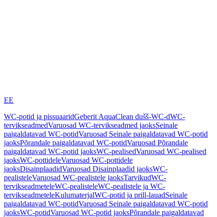
EE
WC-potid ja pissuaarid
Geberit AquaClean dušš-WC-d
WC-
tervikseadmed
Varuosad WC-tervikseadmed jaoks
Seinale
paigaldatavad WC-potid
Varuosad Seinale paigaldatavad WC-potid
jaoks
Põrandale paigaldatavad WC-potid
Varuosad Põrandale
paigaldatavad WC-potid jaoks
WC-pealised
Varuosad WC-pealised
jaoks
WC-pottidele
Varuosad WC-pottidele
jaoks
Disainplaadid
Varuosad Disainplaadid jaoks
WC-
pealistele
Varuosad WC-pealistele jaoks
Tarvikud
WC-
tervikseadmetele
WC-pealistele
WC-pealistele ja WC-
tervikseadmetele
Kulumaterjal
WC-potid ja prill-lauad
Seinale
paigaldatavad WC-potid
Varuosad Seinale paigaldatavad WC-potid
jaoks
WC-potid
Varuosad WC-potid jaoks
Põrandale paigaldatavad