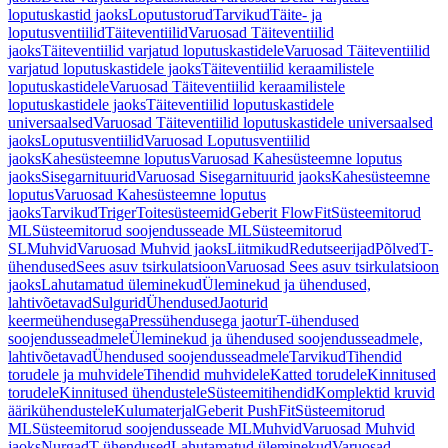
loputuskastid jaoks
Loputustorud
Tarvikud
Täite- ja
loputusventiilid
Täiteventiilid
Varuosad Täiteventiilid
jaoks
Täiteventiilid varjatud loputuskastidele
Varuosad Täiteventiilid
varjatud loputuskastidele jaoks
Täiteventiilid keraamilistele
loputuskastidele
Varuosad Täiteventiilid keraamilistele
loputuskastidele jaoks
Täiteventiilid loputuskastidele
universaalsed
Varuosad Täiteventiilid loputuskastidele universaalsed
jaoks
Loputusventiilid
Varuosad Loputusventiilid
jaoks
Kahesüsteemne loputus
Varuosad Kahesüsteemne loputus
jaoks
Sisegarnituurid
Varuosad Sisegarnituurid jaoks
Kahesüsteemne
loputus
Varuosad Kahesüsteemne loputus
jaoks
Tarvikud
Triger
Toitesüsteemid
Geberit FlowFit
Süsteemitorud
ML
Süsteemitorud soojendusseade ML
Süsteemitorud
SL
Muhvid
Varuosad Muhvid jaoks
Liitmikud
Redutseerijad
Põlved
T-
ühendused
Sees asuv tsirkulatsioon
Varuosad Sees asuv tsirkulatsioon
jaoks
Lahutamatud üleminekud
Üleminekud ja ühendused,
lahtivõetavad
Sulgurid
Ühendused
Jaoturid
keermeühendusega
Pressühendusega jaotur
T-ühendused
soojendusseadmele
Üleminekud ja ühendused soojendusseadmele,
lahtivõetavad
Ühendused soojendusseadmele
Tarvikud
Tihendid
torudele ja muhvidele
Tihendid muhvidele
Katted torudele
Kinnitused
torudele
Kinnitused ühendustele
Süsteemitihendid
Komplektid kruvid
äärikühendustele
Kulumaterjal
Geberit PushFit
Süsteemitorud
ML
Süsteemitorud soojendusseade ML
Muhvid
Varuosad Muhvid
jaoks
Nurgad
T-ühendused
Lahutamatud üleminekud
Varuosad