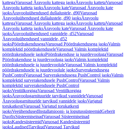
kattega
Varuosad Äravoolu kattega jaoks
Äravoolu katteta
Varuosad
Äravoolu katteta jaoks
Äravoolu kate
Varuosad Äravoolu kate
jaoks
Äravooluühendused dušialustele, d90
Varuosad
Äravooluühendused dušialustele, d90 jaoks
Äravoolu
kattega
Varuosad Äravoolu kattega jaoks
Äravoolu katteta
Varuosad
Äravoolu katteta jaoks
Äravoolu kate
Varuosad Äravoolu kate
jaoks
Äravooluühendused vannidele, d52
Varuosad
Äravooluühendused vannidele, d52
jaoks
Pöördrakendusega
Varuosad Pöördrakendusega jaoks
Valmis
komplektid pöördrakendusele
Varuosad Valmis komplektid
pöördrakendusele jaoks
Pöördrakenduse ja juurdevooluga
Varuosad
Pöördrakenduse ja juurdevooluga jaoks
Valmis komplektid
pöördrakendusele ja juurdevoolule
Varuosad Valmis komplektid
pöördrakendusele ja juurdevoolule jaoks
Surverakendusega
PushControl
Varuosad Surverakendusega PushControl jaoks
Valmis
komplektid surverakendusele PushControl
Varuosad Valmis
komplektid surverakendusele PushControl
jaoks
Ventiilkorgiga
Varuosad Ventiilkorgiga
jaoks
Äravoolugarnituuride tarvikud vannidele
Varuosad
Äravoolugarnituuride tarvikud vannidele jaoks
Varjatud
torukatkesti
Varuosad Varjatud torukatkesti
jaoks
Veeühendused
Installatsiooni- ja loputussüsteemid
Geberit
Duofix
Süsteemiseinad
Varuosad Süsteemiseinad
jaoks
Kandesüsteemid
Varuosad Kandesüsteemid
jaoks
Laudised
Tarvikud
Varuosad Tarvikud