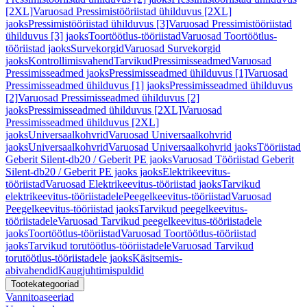
[2XL]
Varuosad Pressimistööriistad ühilduvus [2XL]
jaoks
Pressimistööriistad ühilduvus [3]
Varuosad Pressimistööriistad
ühilduvus [3] jaoks
Toortöötlus-tööriistad
Varuosad Toortöötlus-
tööriistad jaoks
Survekorgid
Varuosad Survekorgid
jaoks
Kontrollimisvahend
Tarvikud
Pressimisseadmed
Varuosad
Pressimisseadmed jaoks
Pressimisseadmed ühilduvus [1]
Varuosad
Pressimisseadmed ühilduvus [1] jaoks
Pressimisseadmed ühilduvus
[2]
Varuosad Pressimisseadmed ühilduvus [2]
jaoks
Pressimisseadmed ühilduvus [2XL]
Varuosad
Pressimisseadmed ühilduvus [2XL]
jaoks
Universaalkohvrid
Varuosad Universaalkohvrid
jaoks
Universaalkohvrid
Varuosad Universaalkohvrid jaoks
Tööriistad
Geberit Silent-db20 / Geberit PE jaoks
Varuosad Tööriistad Geberit
Silent-db20 / Geberit PE jaoks jaoks
Elektrikeevitus-
tööriistad
Varuosad Elektrikeevitus-tööriistad jaoks
Tarvikud
elektrikeevitus-tööriistadele
Peegelkeevitus-tööriistad
Varuosad
Peegelkeevitus-tööriistad jaoks
Tarvikud peegelkeevitus-
tööriistadele
Varuosad Tarvikud peegelkeevitus-tööriistadele
jaoks
Toortöötlus-tööriistad
Varuosad Toortöötlus-tööriistad
jaoks
Tarvikud torutöötlus-tööriistadele
Varuosad Tarvikud
torutöötlus-tööriistadele jaoks
Käsitsemis-
abivahendid
Kaugjuhtimispuldid
Tootekategooriad
Vannitoaseeriad