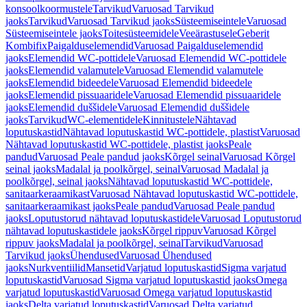
konsoolkoormustele
Tarvikud
Varuosad Tarvikud
jaoks
Tarvikud
Varuosad Tarvikud jaoks
Süsteemiseintele
Varuosad
Süsteemiseintele jaoks
Toitesüsteemidele
Veeärastusele
Geberit
Kombifix
Paigalduselemendid
Varuosad Paigalduselemendid
jaoks
Elemendid WC-pottidele
Varuosad Elemendid WC-pottidele
jaoks
Elemendid valamutele
Varuosad Elemendid valamutele
jaoks
Elemendid bideedele
Varuosad Elemendid bideedele
jaoks
Elemendid pissuaaridele
Varuosad Elemendid pissuaaridele
jaoks
Elemendid duššidele
Varuosad Elemendid duššidele
jaoks
Tarvikud
WC-elementidele
Kinnitustele
Nähtavad
loputuskastid
Nähtavad loputuskastid WC-pottidele, plastist
Varuosad
Nähtavad loputuskastid WC-pottidele, plastist jaoks
Peale
pandud
Varuosad Peale pandud jaoks
Kõrgel seinal
Varuosad Kõrgel
seinal jaoks
Madalal ja poolkõrgel, seinal
Varuosad Madalal ja
poolkõrgel, seinal jaoks
Nähtavad loputuskastid WC-pottidele,
sanitaarkeraamikast
Varuosad Nähtavad loputuskastid WC-pottidele,
sanitaarkeraamikast jaoks
Peale pandud
Varuosad Peale pandud
jaoks
Loputustorud nähtavad loputuskastidele
Varuosad Loputustorud
nähtavad loputuskastidele jaoks
Kõrgel rippuv
Varuosad Kõrgel
rippuv jaoks
Madalal ja poolkõrgel, seinal
Tarvikud
Varuosad
Tarvikud jaoks
Ühendused
Varuosad Ühendused
jaoks
Nurkventiilid
Mansetid
Varjatud loputuskastid
Sigma varjatud
loputuskastid
Varuosad Sigma varjatud loputuskastid jaoks
Omega
varjatud loputuskastid
Varuosad Omega varjatud loputuskastid
jaoks
Delta varjatud loputuskastid
Varuosad Delta varjatud