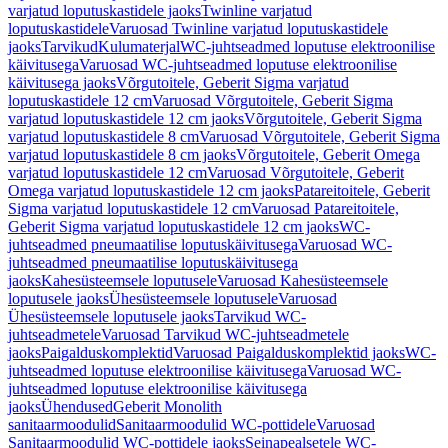
varjatud loputuskastidele jaoks
Twinline varjatud
loputuskastidele
Varuosad Twinline varjatud loputuskastidele
jaoks
Tarvikud
Kulumaterjal
WC-juhtseadmed loputuse elektroonilise
käivitusega
Varuosad WC-juhtseadmed loputuse elektroonilise
käivitusega jaoks
Võrgutoitele, Geberit Sigma varjatud
loputuskastidele 12 cm
Varuosad Võrgutoitele, Geberit Sigma
varjatud loputuskastidele 12 cm jaoks
Võrgutoitele, Geberit Sigma
varjatud loputuskastidele 8 cm
Varuosad Võrgutoitele, Geberit Sigma
varjatud loputuskastidele 8 cm jaoks
Võrgutoitele, Geberit Omega
varjatud loputuskastidele 12 cm
Varuosad Võrgutoitele, Geberit
Omega varjatud loputuskastidele 12 cm jaoks
Patareitoitele, Geberit
Sigma varjatud loputuskastidele 12 cm
Varuosad Patareitoitele,
Geberit Sigma varjatud loputuskastidele 12 cm jaoks
WC-
juhtseadmed pneumaatilise loputuskäivitusega
Varuosad WC-
juhtseadmed pneumaatilise loputuskäivitusega
jaoks
Kahesüsteemsele loputusele
Varuosad Kahesüsteemsele
loputusele jaoks
Ühesüsteemsele loputusele
Varuosad
Ühesüsteemsele loputusele jaoks
Tarvikud WC-
juhtseadmetele
Varuosad Tarvikud WC-juhtseadmetele
jaoks
Paigalduskomplektid
Varuosad Paigalduskomplektid jaoks
WC-
juhtseadmed loputuse elektroonilise käivitusega
Varuosad WC-
juhtseadmed loputuse elektroonilise käivitusega
jaoks
Ühendused
Geberit Monolith
sanitaarmoodulid
Sanitaarmoodulid WC-pottidele
Varuosad
Sanitaarmoodulid WC-pottidele jaoks
Seinapealsetele WC-