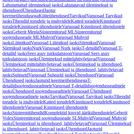
Lahutamatud üleminekud jaoks
Lahutatavad üleminekud ja
ühendused
Ühendused
Jaotur
keermeühendusega
Kütteühendused
Tarvikud
Varuosad Tarvikud
jaoks
Tihendid torudele ja muhvidele
Katted torudele
Kinnitused
torudele
Kinnitused ühendustele
Varuosad Kinnitused ühendustele
jaoks
Geberit Mepla
Süsteemitorud ML
Süsteemitorud
soojendusseade ML
Muhvid
Varuosad Muhvid
jaoks
Liitmikud
Varuosad Liitmikud jaoks
Siirmikud
Varuosad
Siirmikud jaoks
Nurk
Varuosad Nurk jaoks
T-detailid
Varuosad T-
detailid jaoks
Sees asuv tsirkulatsioon
Varuosad Sees asuv
tsirkulatsioon jaoks
Üleminekud mittelahtivõetavad
Varuosad
Üleminekud mittelahtivõetavad jaoks
Üleminekud ja ühendused,
lahtivõetavad
Varuosad Üleminekud ja ühendused, lahtivõetavad
jaoks
Sulgurid
Varuosad Sulgurid jaoks
Ühendused
Varuosad
Ühendused jaoks
Jaoturid keermeühendusega
T-
detailidsoojendusseadmele
Varuosad T-detailidsoojendusseadmele
jaoks
Ühendused soojendusseadmele
Varuosad Ühendused
soojendusseadmele jaoks
Tarvikud
Varuosad Tarvikud jaoks
Tihendid
torudele ja muhvidele
Katted torudele
Kinnitused torudele
Kinnitused
ühendustele
Varuosad Kinnitused ühendustele
jaoks
Süsteemitihendid
Komplektid kruvid äärikühendustele
Geberit
Volex
Süsteemitorud soojendusseade SL
Muhvid
Varuosad Muhvid
jaoks
Üleminekud ja ühendused, lahtivõetavad
Varuosad Üleminekud
ja ühendused, lahtivõetavad jaoks
Ühendused
Jaoturid