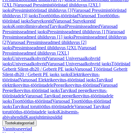
[2XL]
Varuosad Pressimistööriistad ühilduvus [2XL]
jaoks
Pressimistööriistad ühilduvus [3]
Varuosad Pressimistööriistad
ühilduvus [3] jaoks
Toortöötlus-tööriistad
Varuosad Toortöötlus-
tööriistad jaoks
Survekorgid
Varuosad Survekorgid
jaoks
Kontrollimisvahend
Tarvikud
Pressimisseadmed
Varuosad
Pressimisseadmed jaoks
Pressimisseadmed ühilduvus [1]
Varuosad
Pressimisseadmed ühilduvus [1] jaoks
Pressimisseadmed ühilduvus
[2]
Varuosad Pressimisseadmed ühilduvus [2]
jaoks
Pressimisseadmed ühilduvus [2XL]
Varuosad
Pressimisseadmed ühilduvus [2XL]
jaoks
Universaalkohvrid
Varuosad Universaalkohvrid
jaoks
Universaalkohvrid
Varuosad Universaalkohvrid jaoks
Tööriistad
Geberit Silent-db20 / Geberit PE jaoks
Varuosad Tööriistad Geberit
Silent-db20 / Geberit PE jaoks jaoks
Elektrikeevitus-
tööriistad
Varuosad Elektrikeevitus-tööriistad jaoks
Tarvikud
elektrikeevitus-tööriistadele
Peegelkeevitus-tööriistad
Varuosad
Peegelkeevitus-tööriistad jaoks
Tarvikud peegelkeevitus-
tööriistadele
Varuosad Tarvikud peegelkeevitus-tööriistadele
jaoks
Toortöötlus-tööriistad
Varuosad Toortöötlus-tööriistad
jaoks
Tarvikud torutöötlus-tööriistadele
Varuosad Tarvikud
torutöötlus-tööriistadele jaoks
Käsitsemis-
abivahendid
Kaugjuhtimispuldid
Tootekategooriad
Vannitoaseeriad