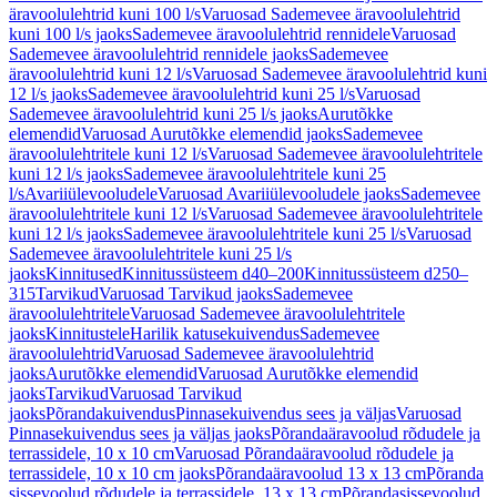
äravoolulehtrid kuni 100 l/s
Varuosad Sademevee äravoolulehtrid
kuni 100 l/s jaoks
Sademevee äravoolulehtrid rennidele
Varuosad
Sademevee äravoolulehtrid rennidele jaoks
Sademevee
äravoolulehtrid kuni 12 l/s
Varuosad Sademevee äravoolulehtrid kuni
12 l/s jaoks
Sademevee äravoolulehtrid kuni 25 l/s
Varuosad
Sademevee äravoolulehtrid kuni 25 l/s jaoks
Aurutõkke
elemendid
Varuosad Aurutõkke elemendid jaoks
Sademevee
äravoolulehtritele kuni 12 l/s
Varuosad Sademevee äravoolulehtritele
kuni 12 l/s jaoks
Sademevee äravoolulehtritele kuni 25
l/s
Avariiülevooludele
Varuosad Avariiülevooludele jaoks
Sademevee
äravoolulehtritele kuni 12 l/s
Varuosad Sademevee äravoolulehtritele
kuni 12 l/s jaoks
Sademevee äravoolulehtritele kuni 25 l/s
Varuosad
Sademevee äravoolulehtritele kuni 25 l/s
jaoks
Kinnitused
Kinnitussüsteem d40–200
Kinnitussüsteem d250–
315
Tarvikud
Varuosad Tarvikud jaoks
Sademevee
äravoolulehtritele
Varuosad Sademevee äravoolulehtritele
jaoks
Kinnitustele
Harilik katusekuivendus
Sademevee
äravoolulehtrid
Varuosad Sademevee äravoolulehtrid
jaoks
Aurutõkke elemendid
Varuosad Aurutõkke elemendid
jaoks
Tarvikud
Varuosad Tarvikud
jaoks
Põrandakuivendus
Pinnasekuivendus sees ja väljas
Varuosad
Pinnasekuivendus sees ja väljas jaoks
Põrandaäravoolud rõdudele ja
terrassidele, 10 x 10 cm
Varuosad Põrandaäravoolud rõdudele ja
terrassidele, 10 x 10 cm jaoks
Põrandaäravoolud 13 x 13 cm
Põranda
sissevoolud rõdudele ja terrassidele, 13 x 13 cm
Põrandasissevoolud