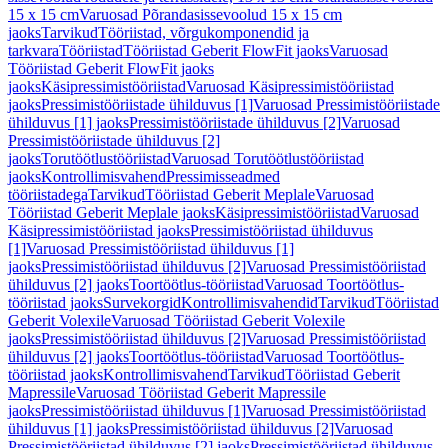
15 x 15 cm
Varuosad Põrandasissevoolud 15 x 15 cm
jaoks
Tarvikud
Tööriistad, võrgukomponendid ja
tarkvara
Tööriistad
Tööriistad Geberit FlowFit jaoks
Varuosad
Tööriistad Geberit FlowFit jaoks
jaoks
Käsipressimistööriistad
Varuosad Käsipressimistööriistad
jaoks
Pressimistööriistade ühilduvus [1]
Varuosad Pressimistööriistade
ühilduvus [1] jaoks
Pressimistööriistade ühilduvus [2]
Varuosad
Pressimistööriistade ühilduvus [2]
jaoks
Torutöötlustööriistad
Varuosad Torutöötlustööriistad
jaoks
Kontrollimisvahend
Pressimisseadmed
tööriistadega
Tarvikud
Tööriistad Geberit Meplale
Varuosad
Tööriistad Geberit Meplale jaoks
Käsipressimistööriistad
Varuosad
Käsipressimistööriistad jaoks
Pressimistööriistad ühilduvus
[1]
Varuosad Pressimistööriistad ühilduvus [1]
jaoks
Pressimistööriistad ühilduvus [2]
Varuosad Pressimistööriistad
ühilduvus [2] jaoks
Toortöötlus-tööriistad
Varuosad Toortöötlus-
tööriistad jaoks
Survekorgid
Kontrollimisvahendid
Tarvikud
Tööriistad
Geberit Volexile
Varuosad Tööriistad Geberit Volexile
jaoks
Pressimistööriistad ühilduvus [2]
Varuosad Pressimistööriistad
ühilduvus [2] jaoks
Toortöötlus-tööriistad
Varuosad Toortöötlus-
tööriistad jaoks
Kontrollimisvahend
Tarvikud
Tööriistad Geberit
Mapressile
Varuosad Tööriistad Geberit Mapressile
jaoks
Pressimistööriistad ühilduvus [1]
Varuosad Pressimistööriistad
ühilduvus [1] jaoks
Pressimistööriistad ühilduvus [2]
Varuosad
Pressimistööriistad ühilduvus [2] jaoks
Pressimistööriistad ühilduvus