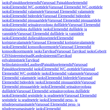
jaoks
Paigalduselemendid
Varuosad Paigalduselemendid
jaoks
Elemendid WC-pottidele
Varuosad Elemendid WC-pottidele
jaoks
Elemendid valamutele
Varuosad Elemendid valamutele
jaoks
Elemendid bideedele
Varuosad Elemendid bideedele
jaoks
Elemendid pissuaaridele
Varuosad Elemendid pissuaaridele
jaoks
Elemendid seinaäravooluga duššidele
Varuosad Elemendid
seinaäravooluga duššidele jaoks
Elemendid duššidele ja
vannidele
Varuosad Elemendid duššidele ja vannidele
jaoks
Elemendid dušieraldusseintele
Elemendid
koristajavalamutele
Varuosad Elemendid koristajavalamutele
jaoks
Elemendid konsoolkoormustele
Varuosad Elemendid
konsoolkoormustele jaoks
Tarvikud
Varuosad Tarvikud jaoks
Geberit
GIS
Süsteemiseinad
Kandesüsteemid
Tarvikud
eelvalmististele
Tarvikud
heliisolatsioonile
Laudised
Paigalduselemendid
Varuosad
Paigalduselemendid jaoks
Elemendid WC-pottidele
Varuosad
Elemendid WC-pottidele jaoks
Elemendid valamutele
Varuosad
Elemendid valamutele jaoks
Elemendid bideedele
Varuosad
Elemendid bideedele jaoks
Elemendid pissuaaridele
Varuosad
Elemendid pissuaaridele jaoks
Elemendid seinaäravooluga
duššidele
Varuosad Elemendid seinaäravooluga duššidele
jaoks
Elemendid segistitele ja seadmetele
Varuosad Elemendid
segistitele ja seadmetele jaoks
Elemendid pesu- ja
nõudepesumasinatele
Varuosad Elemendid pesu- ja
nõudepesumasinatele jaoks
Elemendid