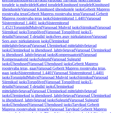
keermeühendusega
Tarvikud
Varuosad Tarvikud jaoks
Tihendid
torudele ja muhvidele
Katted torudele
Kinnitused torudele
Kinnitused
ühendustele
Varuosad Kinnitused ühendustele jaoks
Geberit Mapress
roostevaba teras
Geberit Mapress roostevaba teras
Varuosad Geberit
Mapress roostevaba teras jaoks
Süsteemitorud 1.4401
Varuosad
Süsteemitorud 1.4401 jaoks
Süsteemitorud
1.4521
Toruniplid
Muhvid
Varuosad Muhvid jaoks
Siirmikud
Varuosad
Siirmikud jaoks
Torupõlved
Varuosad Torupõlved jaoks
T-
detailid
Varuosad T-detailid jaoks
Sees asuv tsirkulatsioon
Varuosad
Sees asuv tsirkulatsioon jaoks
Üleminekud
mittelahtivõetavad
Varuosad Üleminekud mittelahtivõetavad
jaoks
Üleminekud ja ühendused, lahtivõetavad
Varuosad Üleminekud
ja ühendused, lahtivõetavad jaoks
Kompensaatorid
Varuosad
Kompensaatorid jaoks
Sulgurid
Varuosad Sulgurid
jaoks
Ühendused
Varuosad Ühendused jaoks
Geberit Mapress
roostevaba teras, gaas
Varuosad Geberit Mapress roostevaba teras,
gaas jaoks
Süsteemitorud 1.4401
Varuosad Süsteemitorud 1.4401
jaoks
Toruniplid
Muhvid
Varuosad Muhvid jaoks
Siirmikud
Varuosad
Siirmikud jaoks
Torupõlved
Varuosad Torupõlved jaoks
T-
detailid
Varuosad T-detailid jaoks
Üleminekud
mittelahtivõetavad
Varuosad Üleminekud mittelahtivõetavad
jaoks
Üleminekud ja ühendused, lahtivõetavad
Varuosad Üleminekud
ja ühendused, lahtivõetavad jaoks
Sulgurid
Varuosad Sulgurid
jaoks
Ühendused
Varuosad Ühendused jaoks
Tarvikud Geberit
Mapress roostevabale terasele
Varuosad Tarvikud Geberit Mapress