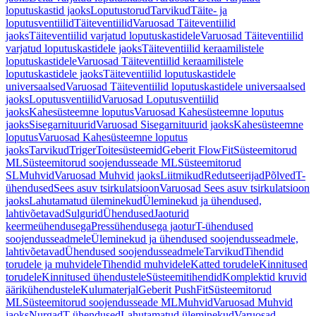
loputuskastid jaoks
Loputustorud
Tarvikud
Täite- ja
loputusventiilid
Täiteventiilid
Varuosad Täiteventiilid
jaoks
Täiteventiilid varjatud loputuskastidele
Varuosad Täiteventiilid
varjatud loputuskastidele jaoks
Täiteventiilid keraamilistele
loputuskastidele
Varuosad Täiteventiilid keraamilistele
loputuskastidele jaoks
Täiteventiilid loputuskastidele
universaalsed
Varuosad Täiteventiilid loputuskastidele universaalsed
jaoks
Loputusventiilid
Varuosad Loputusventiilid
jaoks
Kahesüsteemne loputus
Varuosad Kahesüsteemne loputus
jaoks
Sisegarnituurid
Varuosad Sisegarnituurid jaoks
Kahesüsteemne
loputus
Varuosad Kahesüsteemne loputus
jaoks
Tarvikud
Triger
Toitesüsteemid
Geberit FlowFit
Süsteemitorud
ML
Süsteemitorud soojendusseade ML
Süsteemitorud
SL
Muhvid
Varuosad Muhvid jaoks
Liitmikud
Redutseerijad
Põlved
T-
ühendused
Sees asuv tsirkulatsioon
Varuosad Sees asuv tsirkulatsioon
jaoks
Lahutamatud üleminekud
Üleminekud ja ühendused,
lahtivõetavad
Sulgurid
Ühendused
Jaoturid
keermeühendusega
Pressühendusega jaotur
T-ühendused
soojendusseadmele
Üleminekud ja ühendused soojendusseadmele,
lahtivõetavad
Ühendused soojendusseadmele
Tarvikud
Tihendid
torudele ja muhvidele
Tihendid muhvidele
Katted torudele
Kinnitused
torudele
Kinnitused ühendustele
Süsteemitihendid
Komplektid kruvid
äärikühendustele
Kulumaterjal
Geberit PushFit
Süsteemitorud
ML
Süsteemitorud soojendusseade ML
Muhvid
Varuosad Muhvid
jaoks
Nurgad
T-ühendused
Lahutamatud üleminekud
Varuosad