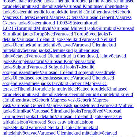
roostevabale terasele jaoks
Tihendid torudele ja muhvidele
Kinnitused
torudele
Kinnitused ühendustele
Varuosad Kinnitused ühendustele
jaoks
Süsteemitihendid
Komplektid kruvid äärikühendustele
Geberit
Mapress C-teras
Geberit Mapress C-teras
Varuosad Geberit Mapress
C-teras jaoks
Süsteemitorud 1.0034
Süsteemitorud
1.0215
Toruniplid
Muhvid
Varuosad Muhvid jaoks
Siirmikud
Varuosad
Siirmikud jaoks
Torupõlved
Varuosad Torupõlved jaoks
T-
detailid
Varuosad T-detailid jaoks
Nelikud
Varuosad Nelikud
jaoks
Üleminekud mittelahtivõetavad
Varuosad Üleminekud
mittelahtivõetavad jaoks
Üleminekud ja ühendused,
lahtivõetavad
Varuosad Üleminekud ja ühendused, lahtivõetavad
jaoks
Kompensaatorid
Varuosad Kompensaatorid
jaoks
Sulgurid
Varuosad Sulgurid jaoks
T-detailid
soojendusseadmele
Varuosad T-detailid soojendusseadmele
jaoks
Ühendused soojendusseadmele
Varuosad Ühendused
soojendusseadmele jaoks
Tarvikud Geberit Mapress C-
terasele
Tihendid torudele ja muhvidele
Katted torudele
Kinnitused
torudele
Kinnitused ühendustele
Süsteemitihendid
Komplektid kruvid
äärikühendustele
Geberit Mapress vask
Geberit Mapress
vask
Varuosad Geberit Mapress vask jaoks
Muhvid
Varuosad Muhvid
jaoks
Siirmikud
Varuosad Siirmikud jaoks
Torupõlved
Varuosad
Torupõlved jaoks
T-detailid
Varuosad T-detailid jaoks
Sees asuv
tsirkulatsioon
Varuosad Sees asuv tsirkulatsioon
jaoks
Nelikud
Varuosad Nelikud jaoks
Üleminekud
mittelahtivõetavad
Varuosad Üleminekud mittelahtivõetavad