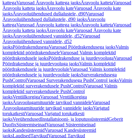
kattega
Varuosad Äravoolu kattega jaoks
Äravoolu katteta
Varuosad
Äravoolu katteta jaoks
Äravoolu kate
Varuosad Äravoolu kate
jaoks
Äravooluühendused dušialustele, d90
Varuosad
Äravooluühendused dušialustele, d90 jaoks
Äravoolu
kattega
Varuosad Äravoolu kattega jaoks
Äravoolu katteta
Varuosad
Äravoolu katteta jaoks
Äravoolu kate
Varuosad Äravoolu kate
jaoks
Äravooluühendused vannidele, d52
Varuosad
Äravooluühendused vannidele, d52
jaoks
Pöördrakendusega
Varuosad Pöördrakendusega jaoks
Valmis
komplektid pöördrakendusele
Varuosad Valmis komplektid
pöördrakendusele jaoks
Pöördrakenduse ja juurdevooluga
Varuosad
Pöördrakenduse ja juurdevooluga jaoks
Valmis komplektid
pöördrakendusele ja juurdevoolule
Varuosad Valmis komplektid
pöördrakendusele ja juurdevoolule jaoks
Surverakendusega
PushControl
Varuosad Surverakendusega PushControl jaoks
Valmis
komplektid surverakendusele PushControl
Varuosad Valmis
komplektid surverakendusele PushControl
jaoks
Ventiilkorgiga
Varuosad Ventiilkorgiga
jaoks
Äravoolugarnituuride tarvikud vannidele
Varuosad
Äravoolugarnituuride tarvikud vannidele jaoks
Varjatud
torukatkesti
Varuosad Varjatud torukatkesti
jaoks
Veeühendused
Installatsiooni- ja loputussüsteemid
Geberit
Duofix
Süsteemiseinad
Varuosad Süsteemiseinad
jaoks
Kandesüsteemid
Varuosad Kandesüsteemid
jaoks
Laudised
Tarvikud
Varuosad Tarvikud