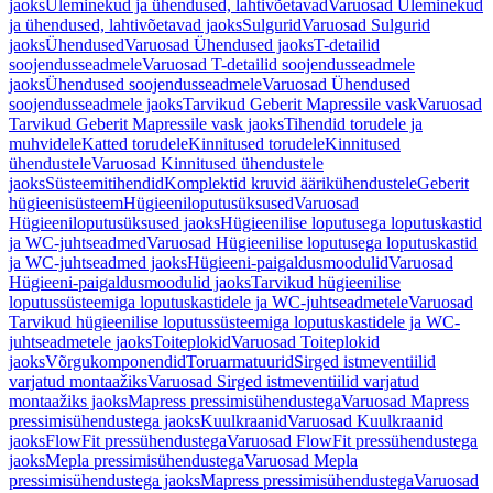
jaoks
Üleminekud ja ühendused, lahtivõetavad
Varuosad Üleminekud
ja ühendused, lahtivõetavad jaoks
Sulgurid
Varuosad Sulgurid
jaoks
Ühendused
Varuosad Ühendused jaoks
T-detailid
soojendusseadmele
Varuosad T-detailid soojendusseadmele
jaoks
Ühendused soojendusseadmele
Varuosad Ühendused
soojendusseadmele jaoks
Tarvikud Geberit Mapressile vask
Varuosad
Tarvikud Geberit Mapressile vask jaoks
Tihendid torudele ja
muhvidele
Katted torudele
Kinnitused torudele
Kinnitused
ühendustele
Varuosad Kinnitused ühendustele
jaoks
Süsteemitihendid
Komplektid kruvid äärikühendustele
Geberit
hügieenisüsteem
Hügieeniloputusüksused
Varuosad
Hügieeniloputusüksused jaoks
Hügieenilise loputusega loputuskastid
ja WC-juhtseadmed
Varuosad Hügieenilise loputusega loputuskastid
ja WC-juhtseadmed jaoks
Hügieeni-paigaldusmoodulid
Varuosad
Hügieeni-paigaldusmoodulid jaoks
Tarvikud hügieenilise
loputussüsteemiga loputuskastidele ja WC-juhtseadmetele
Varuosad
Tarvikud hügieenilise loputussüsteemiga loputuskastidele ja WC-
juhtseadmetele jaoks
Toiteplokid
Varuosad Toiteplokid
jaoks
Võrgukomponendid
Toruarmatuurid
Sirged istmeventiilid
varjatud montaažiks
Varuosad Sirged istmeventiilid varjatud
montaažiks jaoks
Mapress pressimisühendustega
Varuosad Mapress
pressimisühendustega jaoks
Kuulkraanid
Varuosad Kuulkraanid
jaoks
FlowFit pressühendustega
Varuosad FlowFit pressühendustega
jaoks
Mepla pressimisühendustega
Varuosad Mepla
pressimisühendustega jaoks
Mapress pressimisühendustega
Varuosad