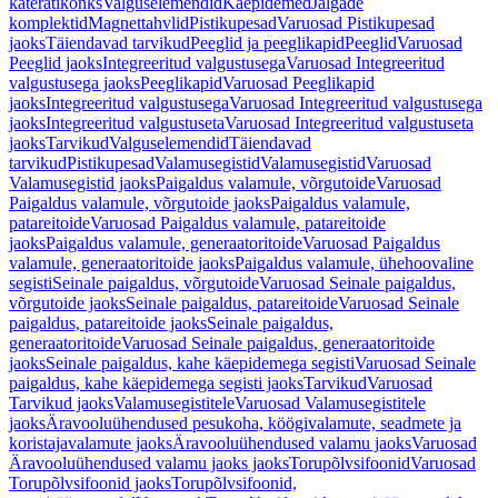
käterätikonks
Valguselemendid
Käepidemed
Jalgade
komplektid
Magnettahvlid
Pistikupesad
Varuosad Pistikupesad
jaoks
Täiendavad tarvikud
Peeglid ja peeglikapid
Peeglid
Varuosad
Peeglid jaoks
Integreeritud valgustusega
Varuosad Integreeritud
valgustusega jaoks
Peeglikapid
Varuosad Peeglikapid
jaoks
Integreeritud valgustusega
Varuosad Integreeritud valgustusega
jaoks
Integreeritud valgustuseta
Varuosad Integreeritud valgustuseta
jaoks
Tarvikud
Valguselemendid
Täiendavad
tarvikud
Pistikupesad
Valamusegistid
Valamusegistid
Varuosad
Valamusegistid jaoks
Paigaldus valamule, võrgutoide
Varuosad
Paigaldus valamule, võrgutoide jaoks
Paigaldus valamule,
patareitoide
Varuosad Paigaldus valamule, patareitoide
jaoks
Paigaldus valamule, generaatoritoide
Varuosad Paigaldus
valamule, generaatoritoide jaoks
Paigaldus valamule, ühehoovaline
segisti
Seinale paigaldus, võrgutoide
Varuosad Seinale paigaldus,
võrgutoide jaoks
Seinale paigaldus, patareitoide
Varuosad Seinale
paigaldus, patareitoide jaoks
Seinale paigaldus,
generaatoritoide
Varuosad Seinale paigaldus, generaatoritoide
jaoks
Seinale paigaldus, kahe käepidemega segisti
Varuosad Seinale
paigaldus, kahe käepidemega segisti jaoks
Tarvikud
Varuosad
Tarvikud jaoks
Valamusegistitele
Varuosad Valamusegistitele
jaoks
Äravooluühendused pesukoha, köögivalamute, seadmete ja
koristajavalamute jaoks
Äravooluühendused valamu jaoks
Varuosad
Äravooluühendused valamu jaoks jaoks
Torupõlvsifoonid
Varuosad
Torupõlvsifoonid jaoks
Torupõlvsifoonid,