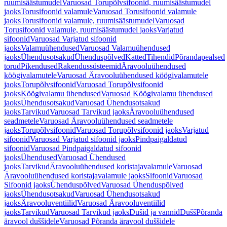
ruumisäästumudel
Varuosad Torupõlvsifoonid, ruumisäästumudel
jaoks
Torusifoonid valamule
Varuosad Torusifoonid valamule
jaoks
Torusifoonid valamule, ruumisäästumudel
Varuosad
Torusifoonid valamule, ruumisäästumudel jaoks
Varjatud
sifoonid
Varuosad Varjatud sifoonid
jaoks
Valamuühendused
Varuosad Valamuühendused
jaoks
Ühendusotsakud
Ühenduspõlved
Katted
Tihendid
Põrandapealsed
torud
Pikendused
Rakendussüsteemid
Äravooluühendused
köögivalamutele
Varuosad Äravooluühendused köögivalamutele
jaoks
Torupõlvsifoonid
Varuosad Torupõlvsifoonid
jaoks
Köögivalamu ühendused
Varuosad Köögivalamu ühendused
jaoks
Ühendusotsakud
Varuosad Ühendusotsakud
jaoks
Tarvikud
Varuosad Tarvikud jaoks
Äravooluühendused
seadmetele
Varuosad Äravooluühendused seadmetele
jaoks
Torupõlvsifoonid
Varuosad Torupõlvsifoonid jaoks
Varjatud
sifoonid
Varuosad Varjatud sifoonid jaoks
Pindpaigaldatud
sifoonid
Varuosad Pindpaigaldatud sifoonid
jaoks
Ühendused
Varuosad Ühendused
jaoks
Tarvikud
Äravooluühendused koristajavalamule
Varuosad
Äravooluühendused koristajavalamule jaoks
Sifoonid
Varuosad
Sifoonid jaoks
Ühenduspõlved
Varuosad Ühenduspõlved
jaoks
Ühendusotsakud
Varuosad Ühendusotsakud
jaoks
Äravooluventiilid
Varuosad Äravooluventiilid
jaoks
Tarvikud
Varuosad Tarvikud jaoks
Dušid ja vannid
Dušš
Põranda
äravool duššidele
Varuosad Põranda äravool duššidele