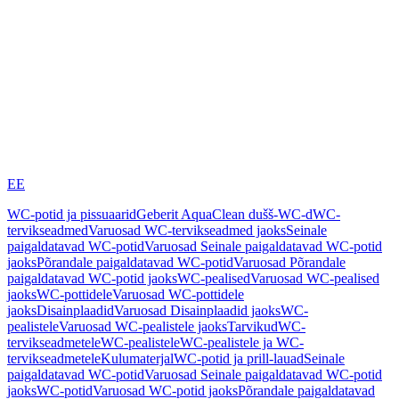
EE
WC-potid ja pissuaarid
Geberit AquaClean dušš-WC-d
WC-
tervikseadmed
Varuosad WC-tervikseadmed jaoks
Seinale
paigaldatavad WC-potid
Varuosad Seinale paigaldatavad WC-potid
jaoks
Põrandale paigaldatavad WC-potid
Varuosad Põrandale
paigaldatavad WC-potid jaoks
WC-pealised
Varuosad WC-pealised
jaoks
WC-pottidele
Varuosad WC-pottidele
jaoks
Disainplaadid
Varuosad Disainplaadid jaoks
WC-
pealistele
Varuosad WC-pealistele jaoks
Tarvikud
WC-
tervikseadmetele
WC-pealistele
WC-pealistele ja WC-
tervikseadmetele
Kulumaterjal
WC-potid ja prill-lauad
Seinale
paigaldatavad WC-potid
Varuosad Seinale paigaldatavad WC-potid
jaoks
WC-potid
Varuosad WC-potid jaoks
Põrandale paigaldatavad