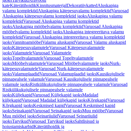
jaoks
Tarvikud
Äravoolu
kate
Käterätihoidik
Kinnitusmaterjal
Dekoratiivkatted
Aluskapiga
valamu komplektid
Aluskapiga kätepesuvalamu komplektid
Varuosad
Aluskapiga kätepesuvalamu komplektid jaoks
Aluskapiga valamu
komplektid
Varuosad Aluskapiga valamu komplektid
jaoks
Aluskapiga mööbelvalamu komplektid
Varuosad Aluskapiga
mööbelvalamu komplektid jaoks
Aluskapiga integreeritava valamu
komplektid
Varuosad Aluskapiga integreeritava valamu komplektid
jaoks
Vannitoamööbel
Valamu aluskapid
Varuosad Valamu aluskapid
jaoks
Kätepesuvalamutele
Varuosad Kätepesuvalamutele
jaoks
Valamutele
Varuosad Valamutele
jaoks
Topeltvalamutele
Varuosad Topeltvalamutele
jaoks
Mööbelvalamutele
Varuosad Mööbelvalamutele jaoks
Nurk-
kätepesuvalamutele
Varuosad Nurk-kätepesuvalamutele
jaoks
Valamuplaadid
Varuosad Valamuplaadid jaoks
Kausikujulisele
pinnapealsele valamule
Varuosad Kausikujulisele pinnapealsele
valamule jaoks
Ristkülikukujulisele pinnapealsele valamule
Varuosad
Ristkülikukujulisele pinnapealsele valamule
jaoks
Küljekapid
Varuosad Küljekapid jaoks
Madalad
küljekapid
Varuosad Madalad küljekapid jaoks
Kõrgkapid
Varuosad
Kõrgkapid jaoks
Keskmised kapid
Varuosad Keskmised kapid
jaoks
Seinakapid
Varuosad Seinakapid jaoks
Muu mööbel
Varuosad
Muu mööbel jaoks
Seinariiulid
Varuosad Seinariiulid
jaoks
Tarvikud
Varuosad Tarvikud jaoks
Sahtlisisud ja
hoiustamiskarbid
Käterätihoidik ja