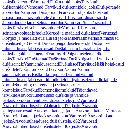
jaoks
Duširennid
Varuosad Duširennid jaoks
Tarvikud
duširennidele
Varuosad Tarvikud duširennidele jaoks
Dušipõranda
äravoolud
Varuosad Dušipõranda äravoolud jaoks
Tarvikud
dušipõranda äravooludele
Varuosad Tarvikud dušipõranda
äravooludele jaoks
Seinaäravoolud
Varuosad Seinaäravoolud
jaoks
Tarvikud seinaäravooludele
Varuosad Tarvikud
seinaäravooludele jaoks
Kõrged ja madalad dušialused
Varuosad
Kõrged ja madalad dušialused jaoks
Mineraalmaterjalist madalad
dušialused ja Geberit Duofix paigalduselemendid
Dušialused
mineraalmaterjalist
Varuosad Dušialused mineraalmaterjalist
jaoks
Paigalduselemendid
Varuosad Paigalduselemendid
jaoks
Tarvikud
Dušiseinad
Dušiseinad
Duši külgseinad walk-in
duššiseinale
Vannieraldusseinad
Dušiuksed
Tarvikud
Nišši hoiukastid
duššidele
Nišši hoiukastid
Tarvikud
Vannid
Vannid
sanitaarakrüülist
Ristkülikukujulised vannid
Vannid
mineraalmaterjalist
Vannid imikutele
Paigalduselemendid
Jalgade
komplektid ning traaversite ja seinaankrute
komplektid
Tarvikud
Remondikomplektid
Täiendavad
tarvikud
Äravooluühendused duššide ja vannide
jaoks
Äravooluühendused dušialustele, d52
Varuosad
Äravooluühendused dušialustele, d52 jaoks
Äravoolu
kattega
Varuosad Äravoolu kattega jaoks
Äravoolu katteta
Varuosad
Äravoolu katteta jaoks
Äravoolu kate
Varuosad Äravoolu kate
jaoks
Äravooluühendused dušialustele, d62
Varuosad
Äravooluühendused dušialustele, d62 jaoks
Äravoolu