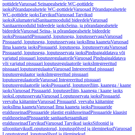
pottidele
Varuosad Seinapealsetele WC-pottidele
jaoks
Põrandapealsetele WC-pottidele
Varuosad Põrandapealsetele
WC-pottidele jaoks
Tarvikud
Varuosad Tarvikud
jaoks
Kulumaterjal
Sanitaarmoodulid bideedele
Varuosad
Sanitaarmoodulid bideedele jaoks
Seina- ja põrandapealsetele
bideedele
Varuosad Seina- ja põrandapealsetele bideedele
jaoks
Pissuaarid
Pissuaarid, loputusega, loputusservaga
Varuosad
Pissuaarid, loputusega, loputusservaga jaoks
Ilma kaaneta
Varuosad
Ilma kaaneta jaoks
Pissuaarid, loputusega, loputusservata
Varuosad
Pissuaarid, loputusega, loputusservata jaoks
Pindpaigaldatava või
varjatud pissuaari loputusregulaatorile
Varuosad Pindpaigaldatava
või varjatud pissuaari loputusregulaatorile jaoks
Integreeritud
pissuaari loputusregulaator
Varuosad Integreeritud pissuaari
loputusregulaator jaoks
Integreeritud pissuaari
loputusregulaatorile
Varuosad Integreeritud pissuaari
loputusregulaatorile jaoks
Pissuaarid, loputusrežiim, kaanega / kaane
jaoks
Varuosad Pissuaarid, loputusrežiim, kaanega / kaane jaoks
jaoks
Loputusservata
Varuosad Loputusservata jaoks
Pissuaarid,
veevaba käitamine
Varuosad Pissuaarid, veevaba käitamine
jaoks
Ilma kaaneta
Varuosad Ilma kaaneta jaoks
Pissuaaride
eraldusseinad
Pissuaaride plastist eraldusseinad
Pissuaaride klaasist
eraldusseinad
Pissuaaride sanitaarkeraamikast
eraldusseinad
Tarvikud
Varuosad Tarvikud jaoks
Sifoonid ja
sifoonitarvikud
Loputustorud, loputuspõlved ja üleminekud
Varuosad
Loputustorud, loputuspõlved ja üleminekud