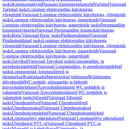
jaoks
Kinnitusmaterjal
Pissuaari loputusregulaatorid
Varjatud
Varuosad
Varjatud jaoks
Loputuse elektroonilise käivitusega,
võrgutoide
Varuosad Loputuse elektroonilise käivitusega, võrgutoide
jaoks
Loputuse elektroonilise käivitusega, patareitoide
Varuosad
Loputuse elektroonilise käivitusega, patareitoide jaoks
Pneumaatilise
loputuskäivitusega
Varuosad Pneumaatilise loputuskäivitusega
jaoks
Basic
Varuosad Basic jaoks
Pindpaigaldatud
Varuosad
Pindpaigaldatud jaoks
Loputuse elektroonilise käivitusega,
võrgutoide
Varuosad Loputuse elektroonilise käivitusega, võrgutoide
jaoks
Loputuse elektroonilise käivitusega, patareitoide
Varuosad
Loputuse elektroonilise käivitusega, patareitoide
jaoks
Tarvikud
Varuosad Tarvikud jaoks
Uuspaigaldus- ja
asenduskomplektid
Varuosad Uuspaigaldus- ja asenduskomplektid
jaoks
Loputustorud, loputuspõlved ja
üleminekud
Katteplaadid
Integreeritud juhtnupud
Käsitsemise
abivahendid
WC-pottide, pissuaaride ja bideede
äravooluühendused
Äravooluühendused WC-pottidele ja
valamutele
Varuosad Äravooluühendused WC-pottidele ja
valamutele jaoks
Sifoonid
Varuosad Sifoonid
jaoks
Ühenduspõlved
Varuosad Ühenduspõlved
jaoks
Ühendusotsakud
Varuosad Ühendusotsakud
jaoks
Ühenduskomplektid
Varuosad Ühenduskomplektid
jaoks
Loputuspõlve pikendused
Varuosad Loputuspõlve pikendused
jaoks
Ühendused PVC-st
Varuosad Ühendused PVC-st
jaoks
Mansetid ja kattekübarad
Ülemineku- ja