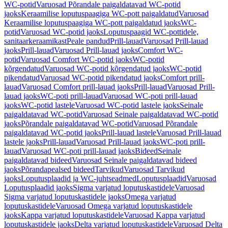
WC-potid
Varuosad Põrandale paigaldatavad WC-potid
jaoks
Keraamilise loputuspaagiga WC-pott paigaldatud
Varuosad
Keraamilise loputuspaagiga WC-pott paigaldatud jaoks
WC-
potid
Varuosad WC-potid jaoks
Loputuspaagid WC-pottidele,
sanitaarkeraamikast
Peale pandud
Prill-lauad
Varuosad Prill-lauad
jaoks
Prill-lauad
Varuosad Prill-lauad jaoks
Comfort WC-
potid
Varuosad Comfort WC-potid jaoks
WC-potid
kõrgendatud
Varuosad WC-potid kõrgendatud jaoks
WC-potid
pikendatud
Varuosad WC-potid pikendatud jaoks
Comfort prill-
lauad
Varuosad Comfort prill-lauad jaoks
Prill-lauad
Varuosad Prill-
lauad jaoks
WC-poti prill-lauad
Varuosad WC-poti prill-lauad
jaoks
WC-potid lastele
Varuosad WC-potid lastele jaoks
Seinale
paigaldatavad WC-potid
Varuosad Seinale paigaldatavad WC-potid
jaoks
Põrandale paigaldatavad WC-potid
Varuosad Põrandale
paigaldatavad WC-potid jaoks
Prill-lauad lastele
Varuosad Prill-lauad
lastele jaoks
Prill-lauad
Varuosad Prill-lauad jaoks
WC-poti prill-
lauad
Varuosad WC-poti prill-lauad jaoks
Bideed
Seinale
paigaldatavad bideed
Varuosad Seinale paigaldatavad bideed
jaoks
Põrandapealsed bideed
Tarvikud
Varuosad Tarvikud
jaoks
Loputusplaadid ja WC-juhtseadmed
Loputusplaadid
Varuosad
Loputusplaadid jaoks
Sigma varjatud loputuskastidele
Varuosad
Sigma varjatud loputuskastidele jaoks
Omega varjatud
loputuskastidele
Varuosad Omega varjatud loputuskastidele
jaoks
Kappa varjatud loputuskastidele
Varuosad Kappa varjatud
loputuskastidele jaoks
Delta varjatud loputuskastidele
Varuosad Delta