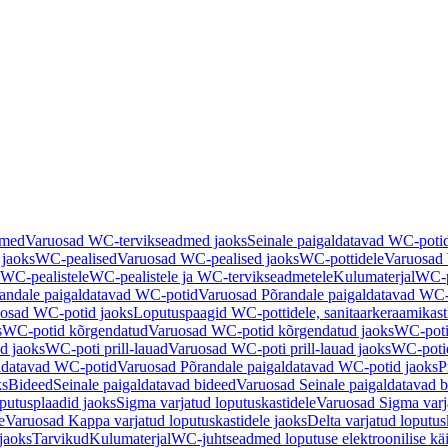
dmed
Varuosad WC-tervikseadmed jaoks
Seinale paigaldatavad WC-poti
 jaoks
WC-pealised
Varuosad WC-pealised jaoks
WC-pottidele
Varuosad 
WC-pealistele
WC-pealistele ja WC-tervikseadmetele
Kulumaterjal
WC-po
andale paigaldatavad WC-potid
Varuosad Põrandale paigaldatavad WC-
osad WC-potid jaoks
Loputuspaagid WC-pottidele, sanitaarkeraamikast
s
WC-potid kõrgendatud
Varuosad WC-potid kõrgendatud jaoks
WC-poti
ad jaoks
WC-poti prill-lauad
Varuosad WC-poti prill-lauad jaoks
WC-potid
ldatavad WC-potid
Varuosad Põrandale paigaldatavad WC-potid jaoks
P
ks
Bideed
Seinale paigaldatavad bideed
Varuosad Seinale paigaldatavad b
utusplaadid jaoks
Sigma varjatud loputuskastidele
Varuosad Sigma varja
e
Varuosad Kappa varjatud loputuskastidele jaoks
Delta varjatud loputus
jaoks
Tarvikud
Kulumaterjal
WC-juhtseadmed loputuse elektroonilise kä