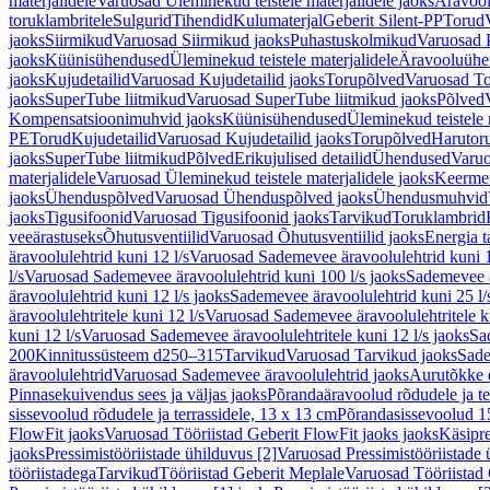
materjalidele
Varuosad Üleminekud teistele materjalidele jaoks
Äravoo
toruklambritele
Sulgurid
Tihendid
Kulumaterjal
Geberit Silent-PP
Torud
jaoks
Siirmikud
Varuosad Siirmikud jaoks
Puhastuskolmikud
Varuosad 
jaoks
Küünisühendused
Üleminekud teistele materjalidele
Äravooluühe
jaoks
Kujudetailid
Varuosad Kujudetailid jaoks
Torupõlved
Varuosad To
jaoks
SuperTube liitmikud
Varuosad SuperTube liitmikud jaoks
Põlved
Kompensatsioonimuhvid jaoks
Küünisühendused
Üleminekud teistele 
PE
Torud
Kujudetailid
Varuosad Kujudetailid jaoks
Torupõlved
Harutor
jaoks
SuperTube liitmikud
Põlved
Erikujulised detailid
Ühendused
Varuo
materjalidele
Varuosad Üleminekud teistele materjalidele jaoks
Keerme
jaoks
Ühenduspõlved
Varuosad Ühenduspõlved jaoks
Ühendusmuhvid
jaoks
Tigusifoonid
Varuosad Tigusifoonid jaoks
Tarvikud
Toruklambrid
veeärastuseks
Õhutusventiilid
Varuosad Õhutusventiilid jaoks
Energia t
äravoolulehtrid kuni 12 l/s
Varuosad Sademevee äravoolulehtrid kuni 1
l/s
Varuosad Sademevee äravoolulehtrid kuni 100 l/s jaoks
Sademevee ä
äravoolulehtrid kuni 12 l/s jaoks
Sademevee äravoolulehtrid kuni 25 l/
äravoolulehtritele kuni 12 l/s
Varuosad Sademevee äravoolulehtritele ku
kuni 12 l/s
Varuosad Sademevee äravoolulehtritele kuni 12 l/s jaoks
Sa
200
Kinnitussüsteem d250–315
Tarvikud
Varuosad Tarvikud jaoks
Sade
äravoolulehtrid
Varuosad Sademevee äravoolulehtrid jaoks
Aurutõkke 
Pinnasekuivendus sees ja väljas jaoks
Põrandaäravoolud rõdudele ja te
sissevoolud rõdudele ja terrassidele, 13 x 13 cm
Põrandasissevoolud 1
FlowFit jaoks
Varuosad Tööriistad Geberit FlowFit jaoks jaoks
Käsipre
jaoks
Pressimistööriistade ühilduvus [2]
Varuosad Pressimistööriistade 
tööriistadega
Tarvikud
Tööriistad Geberit Meplale
Varuosad Tööriistad 