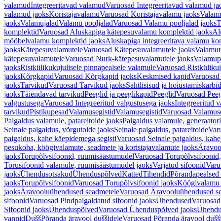
valamud
Integreeritavad valamud
Varuosad Integreeritavad valamud ja
valamud jaoks
Koristajavalamu
Varuosad Koristajavalamu jaoks
Valam
jaoks
Valamujalad
Valamu pooljalad
Varuosad Valamu pooljalad jaoks
T
komplektid
Varuosad Aluskapiga kätepesuvalamu komplektid jaoks
Al
mööbelvalamu komplektid jaoks
Aluskapiga integreeritava valamu ko
jaoks
Kätepesuvalamutele
Varuosad Kätepesuvalamutele jaoks
Valamut
kätepesuvalamutele
Varuosad Nurk-kätepesuvalamutele jaoks
Valamup
jaoks
Ristkülikukujulisele pinnapealsele valamule
Varuosad Ristkülikuk
jaoks
Kõrgkapid
Varuosad Kõrgkapid jaoks
Keskmised kapid
Varuosad
jaoks
Tarvikud
Varuosad Tarvikud jaoks
Sahtlisisud ja hoiustamiskarbi
jaoks
Täiendavad tarvikud
Peeglid ja peeglikapid
Peeglid
Varuosad Peeg
valgustusega
Varuosad Integreeritud valgustusega jaoks
Integreeritud v
tarvikud
Pistikupesad
Valamusegistid
Valamusegistid
Varuosad Valamuse
Paigaldus valamule, patareitoide jaoks
Paigaldus valamule, generaatori
Seinale paigaldus, võrgutoide jaoks
Seinale paigaldus, patareitoide
Varu
paigaldus, kahe käepidemega segisti
Varuosad Seinale paigaldus, kahe
pesukoha, köögivalamute, seadmete ja koristajavalamute jaoks
Äravoo
jaoks
Torupõlvsifoonid, ruumisäästumudel
Varuosad Torupõlvsifoonid,
Torusifoonid valamule, ruumisäästumudel jaoks
Varjatud sifoonid
Varu
jaoks
Ühendusotsakud
Ühenduspõlved
Katted
Tihendid
Põrandapealsed 
jaoks
Torupõlvsifoonid
Varuosad Torupõlvsifoonid jaoks
Köögivalamu
jaoks
Äravooluühendused seadmetele
Varuosad Äravooluühendused se
sifoonid
Varuosad Pindpaigaldatud sifoonid jaoks
Ühendused
Varuosad
Sifoonid jaoks
Ühenduspõlved
Varuosad Ühenduspõlved jaoks
Ühendu
vannid
Dušš
Põranda äravool duššidele
Varuosad Põranda äravool dušši