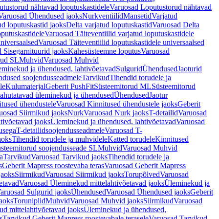
tustorud nähtavad loputuskastidele
Varuosad Loputustorud nähtavad
Varuosad Ühendused jaoks
Nurkventiilid
Mansetid
Varjatud
d loputuskastid jaoks
Delta varjatud loputuskastid
Varuosad Delta
oputuskastidele
Varuosad Täiteventiilid varjatud loputuskastidele
universaalsed
Varuosad Täiteventiilid loputuskastidele universaalsed
 Sisegarnituurid jaoks
Kahesüsteemne loputus
Varuosad
rud SL
Muhvid
Varuosad Muhvid
eminekud ja ühendused, lahtivõetavad
Sulgurid
Ühendused
Jaoturid
dused soojendusseadmele
Tarvikud
Tihendid torudele ja
le
Kulumaterjal
Geberit PushFit
Süsteemitorud ML
Süsteemitorud
ahutatavad üleminekud ja ühendused
Ühendused
Jaotur
itused ühendustele
Varuosad Kinnitused ühendustele jaoks
Geberit
uosad Siirmikud jaoks
Nurk
Varuosad Nurk jaoks
T-detailid
Varuosad
tivõetavad jaoks
Üleminekud ja ühendused, lahtivõetavad
Varuosad
usega
T-detailidsoojendusseadmele
Varuosad T-
aoks
Tihendid torudele ja muhvidele
Katted torudele
Kinnitused
steemitorud soojendusseade SL
Muhvid
Varuosad Muhvid
a
Tarvikud
Varuosad Tarvikud jaoks
Tihendid torudele ja
s
Geberit Mapress roostevaba teras
Varuosad Geberit Mapress
jaoks
Siirmikud
Varuosad Siirmikud jaoks
Torupõlved
Varuosad
etavad
Varuosad Üleminekud mittelahtivõetavad jaoks
Üleminekud ja
aruosad Sulgurid jaoks
Ühendused
Varuosad Ühendused jaoks
Geberit
aoks
Toruniplid
Muhvid
Varuosad Muhvid jaoks
Siirmikud
Varuosad
d mittelahtivõetavad jaoks
Üleminekud ja ühendused,
s
Tarvikud Geberit Mapress roostevabale terasele
Varuosad Tarvikud