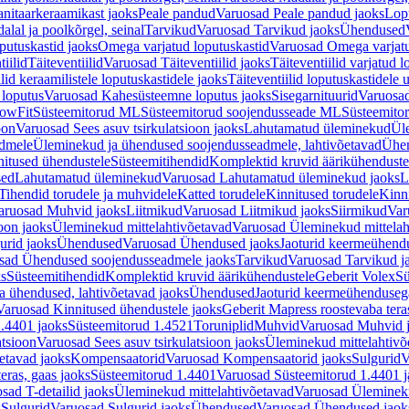
nitaarkeraamikast jaoks
Peale pandud
Varuosad Peale pandud jaoks
Lopu
alal ja poolkõrgel, seinal
Tarvikud
Varuosad Tarvikud jaoks
Ühendused
putuskastid jaoks
Omega varjatud loputuskastid
Varuosad Omega varjatu
tiilid
Täiteventiilid
Varuosad Täiteventiilid jaoks
Täiteventiilid varjatud l
lid keraamilistele loputuskastidele jaoks
Täiteventiilid loputuskastidele 
loputus
Varuosad Kahesüsteemne loputus jaoks
Sisegarnituurid
Varuosad
lowFit
Süsteemitorud ML
Süsteemitorud soojendusseade ML
Süsteemito
oon
Varuosad Sees asuv tsirkulatsioon jaoks
Lahutamatud üleminekud
Ül
admele
Üleminekud ja ühendused soojendusseadmele, lahtivõetavad
Ühen
itused ühendustele
Süsteemitihendid
Komplektid kruvid äärikühenduste
sed
Lahutamatud üleminekud
Varuosad Lahutamatud üleminekud jaoks
L
Tihendid torudele ja muhvidele
Katted torudele
Kinnitused torudele
Kinn
aruosad Muhvid jaoks
Liitmikud
Varuosad Liitmikud jaoks
Siirmikud
Var
oon jaoks
Üleminekud mittelahtivõetavad
Varuosad Üleminekud mittelah
urid jaoks
Ühendused
Varuosad Ühendused jaoks
Jaoturid keermeühend
sad Ühendused soojendusseadmele jaoks
Tarvikud
Varuosad Tarvikud j
ks
Süsteemitihendid
Komplektid kruvid äärikühendustele
Geberit Volex
Sü
 ühendused, lahtivõetavad jaoks
Ühendused
Jaoturid keermeühenduseg
Varuosad Kinnitused ühendustele jaoks
Geberit Mapress roostevaba tera
.4401 jaoks
Süsteemitorud 1.4521
Toruniplid
Muhvid
Varuosad Muhvid 
atsioon
Varuosad Sees asuv tsirkulatsioon jaoks
Üleminekud mittelahtivõ
etavad jaoks
Kompensaatorid
Varuosad Kompensaatorid jaoks
Sulgurid
V
eras, gaas jaoks
Süsteemitorud 1.4401
Varuosad Süsteemitorud 1.4401 j
sad T-detailid jaoks
Üleminekud mittelahtivõetavad
Varuosad Ülemineku
s
Sulgurid
Varuosad Sulgurid jaoks
Ühendused
Varuosad Ühendused jaok