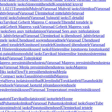
hendustele jaoks
Süsteemitihendid
Komplektid kruvid
d 1.0215
Toruniplid
Muhvid
Varuosad Muhvid jaoks
Siirmikud
Varuosad
ahtivõetavad
Varuosad Üleminekud mittelahtivõetavad
orid jaoks
Sulgurid
Varuosad Sulgurid jaoks
T-detailid
ks
Tarvikud Geberit Mapress C-terasele
Tihendid torudele ja
vask
Geberit Mapress vask
Varuosad Geberit Mapress vask
 jaoks
Sees asuv tsirkulatsioon
Varuosad Sees asuv tsirkulatsioon
, lahtivõetavad
Varuosad Üleminekud ja ühendused, lahtivõetavad
dmele jaoks
Ühendused soojendusseadmele
Varuosad Ühendused
atted torudele
Kinnitused torudele
Kinnitused ühendustele
Varuosad
d Hügieeniloputusüksused jaoks
Hügieenilise loputusega loputuskastid
i-paigaldusmoodulid jaoks
Tarvikud hügieenilise loputussüsteemiga
lokid
Varuosad Toiteplokid
apress pressimisühendustega
Varuosad Mapress pressimisühendustega
ega
Varuosad Mepla pressimisühendustega jaoks
Mapress
žiks jaoks
FlowFit pressühendustega
Mepla
 Compact jaoks
Tagasilöögiventiilid
Mapress
rjal
Serva isolatsiooniribad
Kleeplindid
Toruklambrid
Tasanduskihi
jendusele
Varuosad Jaoturid põrandasoojendusele
reguleerimisüksused
Varuosad Temperatuuri reguleerimisüksused
aatorid
Tarvikud
Isolatsioonid jaoturitele
Hoone
ud
Puhastuskolmikud
Varuosad Puhastuskolmikud jaoks
SuperTube
sioonimuhvid jaoks
Pingutusühendused
Üleminekud teistele