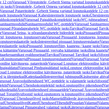
le 12 cm
Varuosad Võrgutoitele, Geberit Sigma varjatud loputuskastidel
 cm jaoks
Võrgutoitele, Geberit Omega varjatud loputuskastidele 12 cm
V
Varuosad Patareitoitele, Geberit Sigma varjatud loputuskastidele 12 cm
ele loputusele
Varuosad Kahesüsteemsele loputusele jaoks
Ühesüsteems
alduskomplektid
Varuosad Paigalduskomplektid jaoks
WC-juhtseadmed lo
sanitaarmoodulid
Sanitaarmoodulid WC-pottidele
Varuosad Sanitaarmoo
ruosad Põrandapealsetele WC-pottidele jaoks
Tarvikud
Varuosad Tarvik
le
Varuosad Seina- ja põrandapealsetele bideedele jaoks
Pissuaarid
Pissua
rid, loputusega, loputusservata
Varuosad Pissuaarid, loputusega, loputus
oputusregulaatorile jaoks
Integreeritud pissuaari loputusregulaator
Varuos
egulaatorile jaoks
Pissuaarid, loputusrežiim, kaanega / kaane jaoks
Varuo
ba käitamine
Varuosad Pissuaarid, veevaba käitamine jaoks
Ilma kaaneta
itaarkeraamikast eraldusseinad
Tarvikud
Varuosad Tarvikud jaoks
Sifooni
ks
Kinnitusmaterjal
Pissuaari loputusregulaatorid
Varjatud
Varuosad Varjat
onilise käivitusega, patareitoide
Varuosad Loputuse elektroonilise käivit
dpaigaldatud
Varuosad Pindpaigaldatud jaoks
Loputuse elektroonilise kä
sad Loputuse elektroonilise käivitusega, patareitoide jaoks
Tarvikud
Va
ed ja üleminekud
Katteplaadid
Integreeritud juhtnupud
Käsitsemise abiva
aruosad Äravooluühendused WC-pottidele ja valamutele jaoks
Sifoonid
ektid
Varuosad Ühenduskomplektid jaoks
Loputuspõlve pikendused
Var
dusdetailid
Äravooluühendused pissuaaridele
Varuosad Äravooluühendus
sad Torupõlvsifoonid jaoks
Loputustoru ja loputuspõlve pikendused
Var
d
Varuosad Ühenduspõlved jaoks
Mansetid
Bideede äravooluühendused
kud
Ühenduspõlved
Katted
Ühendused
Tihendid
Pesuplats
Valamud
Valam
alamud
Varuosad Pinnapealsed valamud jaoks
Kätepesuvalamud
Varuosa