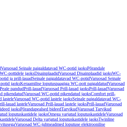
d
Varuosad Seinale paigaldatavad WC-potid jaoks
Põrandale
WC-pottidele jaoks
Disainplaadid
Varuosad Disainplaadid jaoks
WC-
tid ja prill-lauad
Seinale paigaldatavad WC-potid
Varuosad Seinale
potid jaoks
Keraamilise loputuspaagiga WC-pott paigaldatud
Varuosad
Peale pandud
Prill-lauad
Varuosad Prill-lauad jaoks
Prill-lauad
Varuosad
d pikendatud
Varuosad WC-potid pikendatud jaoks
Comfort prill-
 lastele
Varuosad WC-potid lastele jaoks
Seinale paigaldatavad WC-
rill-lauad lastele
Varuosad Prill-lauad lastele jaoks
Prill-lauad
Varuosad
ideed jaoks
Põrandapealsed bideed
Tarvikud
Varuosad Tarvikud
tud loputuskastidele jaoks
Omega varjatud loputuskastidele
Varuosad
kastidele
Varuosad Delta varjatud loputuskastidele jaoks
Twinline
ivitusega
Varuosad WC-juhtseadmed loputuse elektroonilise