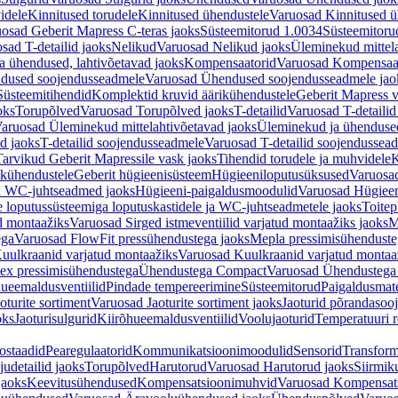
idele
Kinnitused torudele
Kinnitused ühendustele
Varuosad Kinnitused ü
osad Geberit Mapress C-teras jaoks
Süsteemitorud 1.0034
Süsteemitoru
sad T-detailid jaoks
Nelikud
Varuosad Nelikud jaoks
Üleminekud mittel
 ühendused, lahtivõetavad jaoks
Kompensaatorid
Varuosad Kompensaat
dused soojendusseadmele
Varuosad Ühendused soojendusseadmele jao
Süsteemitihendid
Komplektid kruvid äärikühendustele
Geberit Mapress 
oks
Torupõlved
Varuosad Torupõlved jaoks
T-detailid
Varuosad T-detailid
aruosad Üleminekud mittelahtivõetavad jaoks
Üleminekud ja ühendused
d jaoks
T-detailid soojendusseadmele
Varuosad T-detailid soojendussea
arvikud Geberit Mapressile vask jaoks
Tihendid torudele ja muhvidele
K
ikühendustele
Geberit hügieenisüsteem
Hügieeniloputusüksused
Varuosa
ja WC-juhtseadmed jaoks
Hügieeni-paigaldusmoodulid
Varuosad Hügieen
e loputussüsteemiga loputuskastidele ja WC-juhtseadmetele jaoks
Toitep
ud montaažiks
Varuosad Sirged istmeventiilid varjatud montaažiks jaoks
M
ega
Varuosad FlowFit pressühendustega jaoks
Mepla pressimisühendust
uulkraanid varjatud montaažiks
Varuosad Kuulkraanid varjatud montaa
ex pressimisühendustega
Ühendustega Compact
Varuosad Ühendustega
ueemaldusventiilid
Pindade tempereerimine
Süsteemitorud
Paigaldusmate
oturite sortiment
Varuosad Jaoturite sortiment jaoks
Jaoturid põrandasoo
oks
Jaoturisulgurid
Kiirõhueemaldusventiilid
Voolujaoturid
Temperatuuri 
ostaadid
Pearegulaatorid
Kommunikatsioonimoodulid
Sensorid
Transform
udetailid jaoks
Torupõlved
Harutorud
Varuosad Harutorud jaoks
Siirmik
jaoks
Keevitusühendused
Kompensatsioonimuhvid
Varuosad Kompensat