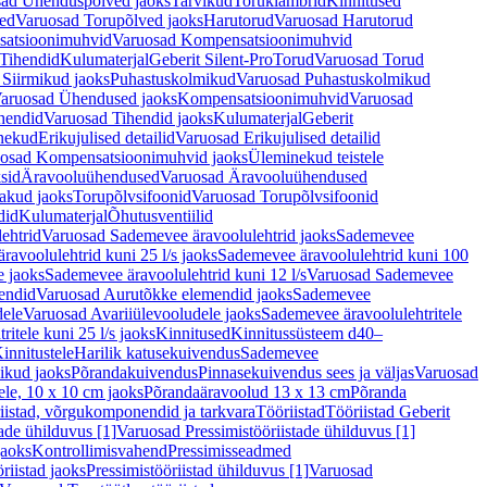
ad Ühenduspõlved jaoks
Tarvikud
Toruklambrid
Kinnitused
ed
Varuosad Torupõlved jaoks
Harutorud
Varuosad Harutorud
atsioonimuhvid
Varuosad Kompensatsioonimuhvid
Tihendid
Kulumaterjal
Geberit Silent-Pro
Torud
Varuosad Torud
Siirmikud jaoks
Puhastuskolmikud
Varuosad Puhastuskolmikud
aruosad Ühendused jaoks
Kompensatsioonimuhvid
Varuosad
hendid
Varuosad Tihendid jaoks
Kulumaterjal
Geberit
nekud
Erikujulised detailid
Varuosad Erikujulised detailid
osad Kompensatsioonimuhvid jaoks
Üleminekud teistele
sid
Äravooluühendused
Varuosad Äravooluühendused
akud jaoks
Torupõlvsifoonid
Varuosad Torupõlvsifoonid
did
Kulumaterjal
Õhutusventiilid
ehtrid
Varuosad Sademevee äravoolulehtrid jaoks
Sademevee
avoolulehtrid kuni 25 l/s jaoks
Sademevee äravoolulehtrid kuni 100
e jaoks
Sademevee äravoolulehtrid kuni 12 l/s
Varuosad Sademevee
endid
Varuosad Aurutõkke elemendid jaoks
Sademevee
dele
Varuosad Avariiülevooludele jaoks
Sademevee äravoolulehtritele
itele kuni 25 l/s jaoks
Kinnitused
Kinnitussüsteem d40–
innitustele
Harilik katusekuivendus
Sademevee
ikud jaoks
Põrandakuivendus
Pinnasekuivendus sees ja väljas
Varuosad
ele, 10 x 10 cm jaoks
Põrandaäravoolud 13 x 13 cm
Põranda
iistad, võrgukomponendid ja tarkvara
Tööriistad
Tööriistad Geberit
tade ühilduvus [1]
Varuosad Pressimistööriistade ühilduvus [1]
jaoks
Kontrollimisvahend
Pressimisseadmed
riistad jaoks
Pressimistööriistad ühilduvus [1]
Varuosad