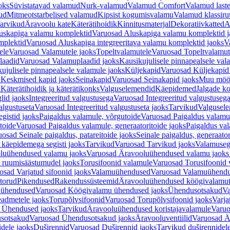
oks
Süvistatavad valamud
Nurk-valamud
Valamud Comfort
Valamud laste
ud
Mitmeotstarbelised valamud
Kipsist kogumisvalamu
Valamud klassiru
arvikud
Äravoolu kate
Käterätihoidik
Kinnitusmaterjal
Dekoratiivkatted
A
uskapiga valamu komplektid
Varuosad Aluskapiga valamu komplektid j
mplektid
Varuosad Aluskapiga integreeritava valamu komplektid jaoks
V
ele
Varuosad Valamutele jaoks
Topeltvalamutele
Varuosad Topeltvalamut
laadid
Varuosad Valamuplaadid jaoks
Kausikujulisele pinnapealsele val
ujulisele pinnapealsele valamule jaoks
Küljekapid
Varuosad Küljekapid
 Keskmised kapid jaoks
Seinakapid
Varuosad Seinakapid jaoks
Muu möö
d
Käterätihoidik ja käterätikonks
Valguselemendid
Käepidemed
Jalgade k
lid jaoks
Integreeritud valgustusega
Varuosad Integreeritud valgustusega
algustuseta
Varuosad Integreeritud valgustuseta jaoks
Tarvikud
Valgusel
gistid jaoks
Paigaldus valamule, võrgutoide
Varuosad Paigaldus valamul
toide
Varuosad Paigaldus valamule, generaatoritoide jaoks
Paigaldus val
osad Seinale paigaldus, patareitoide jaoks
Seinale paigaldus, generaator
 käepidemega segisti jaoks
Tarvikud
Varuosad Tarvikud jaoks
Valamusegi
luühendused valamu jaoks
Varuosad Äravooluühendused valamu jaoks 
 ruumisäästumudel jaoks
Torusifoonid valamule
Varuosad Torusifoonid 
osad Varjatud sifoonid jaoks
Valamuühendused
Varuosad Valamuühend
torud
Pikendused
Rakendussüsteemid
Äravooluühendused köögivalamut
 ühendused
Varuosad Köögivalamu ühendused jaoks
Ühendusotsakud
Va
admetele jaoks
Torupõlvsifoonid
Varuosad Torupõlvsifoonid jaoks
Varja
 Ühendused jaoks
Tarvikud
Äravooluühendused koristajavalamule
Varuo
sotsakud
Varuosad Ühendusotsakud jaoks
Äravooluventiilid
Varuosad Är
dele jaoks
Duširennid
Varuosad Duširennid jaoks
Tarvikud duširennidel