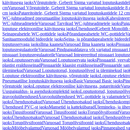
käivitusega jaoks
Võrgutoitele, Geberit Sigma varjatud loputuskastide
cm
Varuosad Võrgutoitele, Geberit Sigma varjatud loputuskastidele 8
cm jaoks
Patareitoitele, Geberit Sigma varjatud loputuskastidele 12 cm
WC-juhtseadmed pneumaatilise loputuskäivitusega jaoks
Kahesüsteems
WC-juhtseadmetele
Varuosad Tarvikud WC-juhtseadmetele jaoks
Paig
loputuse elektroonilise käivitusega jaoks
Ühendused
Geberit Monolith 
Seinapealsetele WC-pottidele jaoks
Põrandapealsetele WC-pottidele
Va
Sanitaarmoodulid bideedele jaoks
Seina- ja põrandapealsetele bideede
loputusservaga jaoks
Ilma kaaneta
Varuosad Ilma kaaneta jaoks
Pissuaa
loputusregulaatorile
Varuosad Pindpaigaldatava või varjatud pissuaari l
pissuaari loputusregulaatorile
Varuosad Integreeritud pissuaari loputusr
jaoks
Loputusservata
Varuosad Loputusservata jaoks
Pissuaarid, veeva
plastist eraldusseinad
Pissuaaride klaasist eraldusseinad
Pissuaaride san
üleminekud
Varuosad Loputustorud, loputuspõlved ja üleminekud jao
Loputuse elektroonilise käivitusega, võrgutoide jaoks
Loputuse elektro
Pneumaatilise loputuskäivitusega jaoks
Basic
Varuosad Basic jaoks
Pin
võrgutoide jaoks
Loputuse elektroonilise käivitusega, patareitoide
Varuo
Uuspaigaldus- ja asenduskomplektid jaoks
Loputustorud, loputuspõlv
äravooluühendused
Äravooluühendused WC-pottidele ja valamutele
V
jaoks
Ühendusotsakud
Varuosad Ühendusotsakud jaoks
Ühenduskompl
Ühendused PVC-st jaoks
Mansetid ja kattekübarad
Ülemineku- ja ühen
jaoks
Tigusifoonid
Varuosad Tigusifoonid jaoks
Torupõlvsifoonid
Varuo
jaoks
Ühendusotsakud
Varuosad Ühendusotsakud jaoks
Ühenduspõlve
jaoks
Torupõlvsifoonid
Varuosad Torupõlvsifoonid jaoks
Ühendusotsa
jaoks
Mööbelvalamud
Varuosad Mööbelvalamud jaoks
Pinnapealsed v