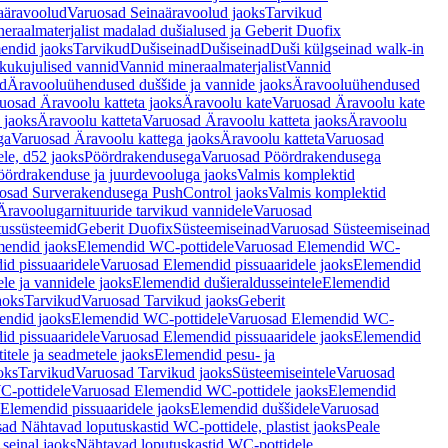
aäravoolud
Varuosad Seinaäravoolud jaoks
Tarvikud
eraalmaterjalist madalad dušialused ja Geberit Duofix
endid jaoks
Tarvikud
Dušiseinad
Dušiseinad
Duši külgseinad walk-in
ikukujulised vannid
Vannid mineraalmaterjalist
Vannid
ud
Äravooluühendused duššide ja vannide jaoks
Äravooluühendused
uosad Äravoolu katteta jaoks
Äravoolu kate
Varuosad Äravoolu kate
 jaoks
Äravoolu katteta
Varuosad Äravoolu katteta jaoks
Äravoolu
ga
Varuosad Äravoolu kattega jaoks
Äravoolu katteta
Varuosad
le, d52 jaoks
Pöördrakendusega
Varuosad Pöördrakendusega
ördrakenduse ja juurdevooluga jaoks
Valmis komplektid
osad Surverakendusega PushControl jaoks
Valmis komplektid
Äravoolugarnituuride tarvikud vannidele
Varuosad
utussüsteemid
Geberit Duofix
Süsteemiseinad
Varuosad Süsteemiseinad
mendid jaoks
Elemendid WC-pottidele
Varuosad Elemendid WC-
id pissuaaridele
Varuosad Elemendid pissuaaridele jaoks
Elemendid
le ja vannidele jaoks
Elemendid dušieraldusseintele
Elemendid
aoks
Tarvikud
Varuosad Tarvikud jaoks
Geberit
endid jaoks
Elemendid WC-pottidele
Varuosad Elemendid WC-
id pissuaaridele
Varuosad Elemendid pissuaaridele jaoks
Elemendid
tele ja seadmetele jaoks
Elemendid pesu- ja
oks
Tarvikud
Varuosad Tarvikud jaoks
Süsteemiseintele
Varuosad
-pottidele
Varuosad Elemendid WC-pottidele jaoks
Elemendid
Elemendid pissuaaridele jaoks
Elemendid duššidele
Varuosad
ad Nähtavad loputuskastid WC-pottidele, plastist jaoks
Peale
seinal jaoks
Nähtavad loputuskastid WC-pottidele,