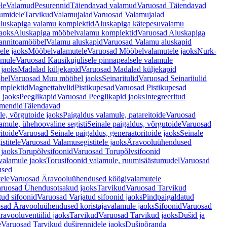
le
Valamud
Pesurennid
Täiendavad valamud
Varuosad Täiendavad
umidele
Tarvikud
Valamujalad
Varuosad Valamujalad
luskapiga valamu komplektid
Aluskapiga kätepesuvalamu
aoks
Aluskapiga mööbelvalamu komplektid
Varuosad Aluskapiga
annitoamööbel
Valamu aluskapid
Varuosad Valamu aluskapid
ele jaoks
Mööbelvalamutele
Varuosad Mööbelvalamutele jaoks
Nurk-
amule
Varuosad Kausikujulisele pinnapealsele valamule
 jaoks
Madalad küljekapid
Varuosad Madalad küljekapid
bel
Varuosad Muu mööbel jaoks
Seinariiulid
Varuosad Seinariiulid
omplektid
Magnettahvlid
Pistikupesad
Varuosad Pistikupesad
 jaoks
Peeglikapid
Varuosad Peeglikapid jaoks
Integreeritud
emendid
Täiendavad
e, võrgutoide jaoks
Paigaldus valamule, patareitoide
Varuosad
amule, ühehoovaline segisti
Seinale paigaldus, võrgutoide
Varuosad
itoide
Varuosad Seinale paigaldus, generaatoritoide jaoks
Seinale
stitele
Varuosad Valamusegistitele jaoks
Äravooluühendused
jaoks
Torupõlvsifoonid
Varuosad Torupõlvsifoonid
valamule jaoks
Torusifoonid valamule, ruumisäästumudel
Varuosad
used
ele
Varuosad Äravooluühendused köögivalamutele
ruosad Ühendusotsakud jaoks
Tarvikud
Varuosad Tarvikud
tud sifoonid
Varuosad Varjatud sifoonid jaoks
Pindpaigaldatud
sad Äravooluühendused koristajavalamule jaoks
Sifoonid
Varuosad
avooluventiilid jaoks
Tarvikud
Varuosad Tarvikud jaoks
Dušid ja
e
Varuosad Tarvikud duširennidele jaoks
Dušipõranda