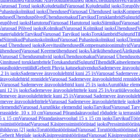
luühendused
Varuosad Äravooluühendused jaoks
Ühenduspõlved
Varuos
Varuosad Torud jaoks
Kujudetailid
Varuosad Kujudetailid jaoks
Torupõlv
Puhastuskolmikud jaoks
Ühendused
Varuosad Ühendused jaoks
Kompens
ndused
Ühenduspõlved
Ühendusotsakud
Tarvikud
Toruklambrid
Sulgurid
rupõlved jaoks
Harutorud
Varuosad Harutorud jaoks
Siirmikud
Varuosad 
Varuosad Põlved jaoks
Kolmikud
Varuosad Kolmikud jaoks
Ühendused
V
materjalidele
Tarvikud
Varuosad Tarvikud jaoks
Toruklambrid
Sulgurid
Ti
ud
Siirmikud
Puhastuskolmikud
Varuosad Puhastuskolmikud jaoks
Ülemi
sad Ühendused jaoks
Keevitusühendused
Kompensatsioonimuhvid
Varu
ühendused
Varuosad Keermeühendused jaoks
Äärikühendused
Äärikpuk
Varuosad Ühendusmuhvid jaoks
Ühendusotsakud
Varuosad Ühendusots
Kinnitused toruklambritele
Torukandurid
Sulgurid
Tihendid
Kaitseelemen
agasihoideventiilid
Geberit Pluvia katusekuivendus
Sademevee äravoolul
2 l/s jaoks
Sademevee äravoolulehtrid kuni 25 l/s
Varuosad Sademevee är
ravoolulehtrid rennidele
Varuosad Sademevee äravoolulehtrid rennidel
s
Varuosad Sademevee äravoolulehtrid kuni 25 l/s jaoks
Aurutõkke elem
ni 12 l/s jaoks
Sademevee äravoolulehtritele kuni 25 l/s
Avariiülevoolu
demevee äravoolulehtritele kuni 25 l/s
Varuosad Sademevee äravoolulehtr
mevee äravoolulehtritele
Varuosad Sademevee äravoolulehtritele jaoks
K
elemendid
Varuosad Aurutõkke elemendid jaoks
Tarvikud
Varuosad Tarv
rrassidele, 10 x 10 cm
Varuosad Põrandaäravoolud rõdudele ja terrassid
5 x 15 cm
Varuosad Põrandasissevoolud 15 x 15 cm jaoks
Tarvikud
Töör
ssimistööriistad
Varuosad Käsipressimistööriistad jaoks
Pressimistööriis
ühilduvus [2] jaoks
Torutöötlustööriistad
Varuosad Torutöötlustööriistad 
Geberit Meplale jaoks
Käsipressimistööriistad
Varuosad Käsipressimistöö