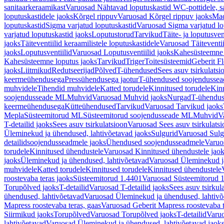
sanitaarkeraamikast
Varuosad Nähtavad loputuskastid WC-pottidele, sa
loputuskastidele jaoks
Kõrgel rippuv
Varuosad Kõrgel rippuv jaoks
Mad
loputuskastid
Sigma varjatud loputuskastid
Varuosad Sigma varjatud lo
varjatud loputuskastid jaoks
Loputustorud
Tarvikud
Täite- ja loputusven
jaoks
Täiteventiilid keraamilistele loputuskastidele
Varuosad Täiteventii
jaoks
Loputusventiilid
Varuosad Loputusventiilid jaoks
Kahesüsteemne 
Kahesüsteemne loputus jaoks
Tarvikud
Triger
Toitesüsteemid
Geberit F
jaoks
Liitmikud
Redutseerijad
Põlved
T-ühendused
Sees asuv tsirkulatsi
keermeühendusega
Pressühendusega jaotur
T-ühendused soojendusse
muhvidele
Tihendid muhvidele
Katted torudele
Kinnitused torudele
Kinn
soojendusseade ML
Muhvid
Varuosad Muhvid jaoks
Nurgad
T-ühendu
keermeühendusega
Kütteühendused
Tarvikud
Varuosad Tarvikud jaoks
Mepla
Süsteemitorud ML
Süsteemitorud soojendusseade ML
Muhvid
V
T-detailid jaoks
Sees asuv tsirkulatsioon
Varuosad Sees asuv tsirkulatsi
Üleminekud ja ühendused, lahtivõetavad jaoks
Sulgurid
Varuosad Sulg
detailidsoojendusseadmele jaoks
Ühendused soojendusseadmele
Varuo
torudele
Kinnitused ühendustele
Varuosad Kinnitused ühendustele jao
jaoks
Üleminekud ja ühendused, lahtivõetavad
Varuosad Üleminekud ja
muhvidele
Katted torudele
Kinnitused torudele
Kinnitused ühendustele
roostevaba teras jaoks
Süsteemitorud 1.4401
Varuosad Süsteemitorud 1
Torupõlved jaoks
T-detailid
Varuosad T-detailid jaoks
Sees asuv tsirkul
ühendused, lahtivõetavad
Varuosad Üleminekud ja ühendused, lahtivõ
Mapress roostevaba teras, gaas
Varuosad Geberit Mapress roostevaba t
Siirmikud jaoks
Torupõlved
Varuosad Torupõlved jaoks
T-detailid
Varuo
lahtivõetavad
Varuosad Üleminekud ja ühendused, lahtivõetavad jaok