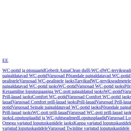
EE
WC-potid ja pissuaarid
Geberit AquaClean dušš-WC-d
WC-terviksea
paigaldatavad WC-potid
Varuosad Põrandale paigaldatavad WC-potid
pealistele
Varuosad WC-pealistele jaoks
Tarvikud
WC-tervikseadmetele
paigaldatavad WC-potid jaoks
WC-potid
Varuosad WC-potid jaoks
Põr
Keraamilise loputuspaagiga WC-pott paigaldatud jaoks
WC-potid
Varu
Prill-lauad jaoks
Comfort WC-potid
Varuosad Comfort WC-potid jaok
lauad
Varuosad Comfort prill-lauad jaoks
Prill-lauad
Varuosad Prill-lau
potid
Varuosad Seinale paigaldatavad WC-potid jaoks
Põrandale paiga
Prill-lauad jaoks
WC-poti prill-lauad
Varuosad WC-poti prill-lauad jao
jaoks
Loputusplaadid ja WC-juhtseadmed
Loputusplaadid
Varuosad Lop
Omega varjatud loputuskastidele jaoks
Kappa varjatud loputuskastidel
varjatud loputuskastidele
Varuosad Twinline varjatud loputuskastidele 