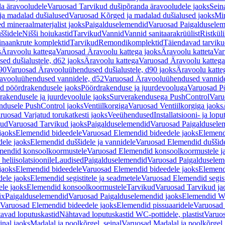
a äravooludele
Varuosad Tarvikud dušipõranda äravooludele jaoks
Sein
ja madalad dušialused
Varuosad Kõrged ja madalad dušialused jaoks
Min
d mineraalmaterjalist jaoks
Paigalduselemendid
Varuosad Paigalduselem
uššidele
Nišši hoiukastid
Tarvikud
Vannid
Vannid sanitaarakrüülist
Ristkül
einaankrute komplektid
Tarvikud
Remondikomplektid
Täiendavad tarvik
s
Äravoolu kattega
Varuosad Äravoolu kattega jaoks
Äravoolu katteta
Var
d dušialustele, d62 jaoks
Äravoolu kattega
Varuosad Äravoolu kattega
90
Varuosad Äravooluühendused dušialustele, d90 jaoks
Äravoolu katte
avooluühendused vannidele, d52
Varuosad Äravooluühendused vannide
d pöördrakendusele jaoks
Pöördrakenduse ja juurdevooluga
Varuosad Pö
akendusele ja juurdevoolule jaoks
Surverakendusega PushControl
Varu
ndusele PushControl jaoks
Ventiilkorgiga
Varuosad Ventiilkorgiga jaoks
ruosad Varjatud torukatkesti jaoks
Veeühendused
Installatsiooni- ja lop
kud
Varuosad Tarvikud jaoks
Paigalduselemendid
Varuosad Paigaldusele
jaoks
Elemendid bideedele
Varuosad Elemendid bideedele jaoks
Elemend
ele jaoks
Elemendid duššidele ja vannidele
Varuosad Elemendid duššide
mendid konsoolkoormustele
Varuosad Elemendid konsoolkoormustele j
heliisolatsioonile
Laudised
Paigalduselemendid
Varuosad Paigalduselem
jaoks
Elemendid bideedele
Varuosad Elemendid bideedele jaoks
Elemend
ele jaoks
Elemendid segistitele ja seadmetele
Varuosad Elemendid segisti
le jaoks
Elemendid konsoolkoormustele
Tarvikud
Varuosad Tarvikud ja
ix
Paigalduselemendid
Varuosad Paigalduselemendid jaoks
Elemendid WC
Varuosad Elemendid bideedele jaoks
Elemendid pissuaaridele
Varuosad 
avad loputuskastid
Nähtavad loputuskastid WC-pottidele, plastist
Varuos
inal jaoks
Madalal ja poolkõrgel, seinal
Varuosad Madalal ja poolkõrgel, 