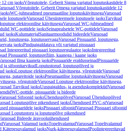
e 12 cm jaoks
Võrgutoitele, Geberit Sigma varjatud loputuskastidele 8
aruosad Võrgutoitele, Geberit Omega varjatud loputuskastidele 12
 jaoks
WC-juhtseadmed pneumaatilise loputuskäivitusega
Varuosad
ele loputusele
Varuosad Ühesüsteemsele loputusele jaoks
Tarvikud
putuse elektroonilise käivitusega
Varuosad WC-juhtseadmed
dulid WC-pottidele jaoks
Seinapealsetele WC-pottidele
Varuosad
ud jaoks
Kulumaterjal
Sanitaarmoodulid bideedele
Varuosad
arid, loputusega, loputusservaga
Varuosad Pissuaarid, loputusega,
servata jaoks
Pindpaigaldatava või varjatud pissuaari
ad Integreeritud pissuaari loputusregulaator jaoks
Integreeritud
sad Pissuaarid, loputusrežiim, kaanega / kaane jaoks
Varuosad Ilma kaaneta jaoks
Pissuaaride eraldusseinad
Pissuaaride
d ja sifoonitarvikud
Loputustorud, loputuspõlved ja
ud jaoks
Loputuse elektroonilise käivitusega, võrgutoide
Varuosad
usega, patareitoide jaoks
Pneumaatilise loputuskäivitusega
Varuosad
ivitusega, võrgutoide
Varuosad Loputuse elektroonilise käivitusega,
ruosad Tarvikud jaoks
Uuspaigaldus- ja asenduskomplektid
Varuosad
hendid
WC-pottide, pissuaaride ja bideede
Varuosad Sifoonid jaoks
Ühenduspõlved
Varuosad Ühenduspõlved
uosad Loputuspõlve pikendused jaoks
Ühendused PVC-st
Varuosad
ed pissuaaridele jaoks
Pissuaari sifoonid
Varuosad Pissuaari sifoonid
uosad Loputustoru ja loputuspõlve pikendused
Varuosad Bideede äravooluühendused
ud
Varuosad Valamud jaoks
Topeltvalamud
Varuosad Topeltvalamud
d Kätepesuvalamud jaoks
Nurk-kätepesuvalamud
Poolintegreeritavad