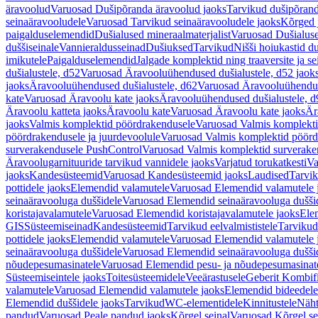
äravoolud
Varuosad Dušipõranda äravoolud jaoks
Tarvikud dušipõrand
seinaäravooludele
Varuosad Tarvikud seinaäravooludele jaoks
Kõrged 
paigalduselemendid
Dušialused mineraalmaterjalist
Varuosad Dušialuse
duššiseinale
Vannieraldusseinad
Dušiuksed
Tarvikud
Nišši hoiukastid d
imikutele
Paigalduselemendid
Jalgade komplektid ning traaversite ja s
dušialustele, d52
Varuosad Äravooluühendused dušialustele, d52 jaok
jaoks
Äravooluühendused dušialustele, d62
Varuosad Äravooluühenduse
kate
Varuosad Äravoolu kate jaoks
Äravooluühendused dušialustele, d
Äravoolu katteta jaoks
Äravoolu kate
Varuosad Äravoolu kate jaoks
Är
jaoks
Valmis komplektid pöördrakendusele
Varuosad Valmis komplekti
pöördrakendusele ja juurdevoolule
Varuosad Valmis komplektid pöördr
surverakendusele PushControl
Varuosad Valmis komplektid surverake
Äravoolugarnituuride tarvikud vannidele jaoks
Varjatud torukatkesti
Va
jaoks
Kandesüsteemid
Varuosad Kandesüsteemid jaoks
Laudised
Tarvi
pottidele jaoks
Elemendid valamutele
Varuosad Elemendid valamutele 
seinaäravooluga duššidele
Varuosad Elemendid seinaäravooluga duššid
koristajavalamutele
Varuosad Elemendid koristajavalamutele jaoks
Ele
GIS
Süsteemiseinad
Kandesüsteemid
Tarvikud eelvalmististele
Tarvikud 
pottidele jaoks
Elemendid valamutele
Varuosad Elemendid valamutele 
seinaäravooluga duššidele
Varuosad Elemendid seinaäravooluga duššid
nõudepesumasinatele
Varuosad Elemendid pesu- ja nõudepesumasinate
Süsteemiseintele jaoks
Toitesüsteemidele
Veeärastusele
Geberit Kombif
valamutele
Varuosad Elemendid valamutele jaoks
Elemendid bideedele
Elemendid duššidele jaoks
Tarvikud
WC-elementidele
Kinnitustele
Näht
pandud
Varuosad Peale pandud jaoks
Kõrgel seinal
Varuosad Kõrgel se