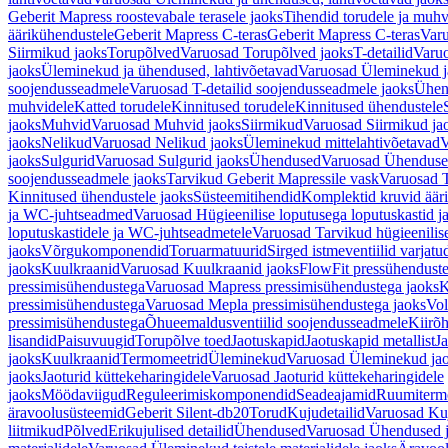
Geberit Mapress roostevabale terasele jaoks
Tihendid torudele ja muhv
äärikühendustele
Geberit Mapress C-teras
Geberit Mapress C-teras
Varu
Siirmikud jaoks
Torupõlved
Varuosad Torupõlved jaoks
T-detailid
Varuo
jaoks
Üleminekud ja ühendused, lahtivõetavad
Varuosad Üleminekud ja
soojendusseadmele
Varuosad T-detailid soojendusseadmele jaoks
Ühen
muhvidele
Katted torudele
Kinnitused torudele
Kinnitused ühendustele
jaoks
Muhvid
Varuosad Muhvid jaoks
Siirmikud
Varuosad Siirmikud ja
jaoks
Nelikud
Varuosad Nelikud jaoks
Üleminekud mittelahtivõetavad
V
jaoks
Sulgurid
Varuosad Sulgurid jaoks
Ühendused
Varuosad Ühenduse
soojendusseadmele jaoks
Tarvikud Geberit Mapressile vask
Varuosad T
Kinnitused ühendustele jaoks
Süsteemitihendid
Komplektid kruvid äär
ja WC-juhtseadmed
Varuosad Hügieenilise loputusega loputuskastid 
loputuskastidele ja WC-juhtseadmetele
Varuosad Tarvikud hügieenilis
jaoks
Võrgukomponendid
Toruarmatuurid
Sirged istmeventiilid varjat
jaoks
Kuulkraanid
Varuosad Kuulkraanid jaoks
FlowFit pressühendust
pressimisühendustega
Varuosad Mapress pressimisühendustega jaoks
K
pressimisühendustega
Varuosad Mepla pressimisühendustega jaoks
Vol
pressimisühendustega
Õhueemaldusventiilid soojendusseadmele
Kiirõh
lisandid
Paisuvuugid
Torupõlve toed
Jaotuskapid
Jaotuskapid metallist
Ja
jaoks
Kuulkraanid
Termomeetrid
Üleminekud
Varuosad Üleminekud ja
jaoks
Jaoturid küttekeharingidele
Varuosad Jaoturid küttekeharingidele
jaoks
Möödaviigud
Reguleerimiskomponendid
Seadeajamid
Ruumiterm
äravoolusüsteemid
Geberit Silent-db20
Torud
Kujudetailid
Varuosad Kuj
liitmikud
Põlved
Erikujulised detailid
Ühendused
Varuosad Ühendused 