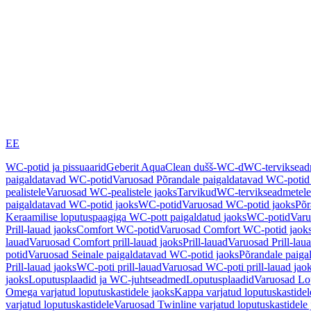
EE
WC-potid ja pissuaarid
Geberit AquaClean dušš-WC-d
WC-terviksea
paigaldatavad WC-potid
Varuosad Põrandale paigaldatavad WC-potid
pealistele
Varuosad WC-pealistele jaoks
Tarvikud
WC-tervikseadmetele
paigaldatavad WC-potid jaoks
WC-potid
Varuosad WC-potid jaoks
Põr
Keraamilise loputuspaagiga WC-pott paigaldatud jaoks
WC-potid
Varu
Prill-lauad jaoks
Comfort WC-potid
Varuosad Comfort WC-potid jaok
lauad
Varuosad Comfort prill-lauad jaoks
Prill-lauad
Varuosad Prill-lau
potid
Varuosad Seinale paigaldatavad WC-potid jaoks
Põrandale paiga
Prill-lauad jaoks
WC-poti prill-lauad
Varuosad WC-poti prill-lauad jao
jaoks
Loputusplaadid ja WC-juhtseadmed
Loputusplaadid
Varuosad Lop
Omega varjatud loputuskastidele jaoks
Kappa varjatud loputuskastidel
varjatud loputuskastidele
Varuosad Twinline varjatud loputuskastidele 