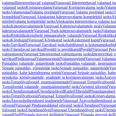
valamud
Integreeritavad valamud
Varuosad Integreeritavad valamud ja
valamud jaoks
Koristajavalamu
Varuosad Koristajavalamu jaoks
Valam
jaoks
Valamujalad
Valamu pooljalad
Varuosad Valamu pooljalad jaoks
T
komplektid
Varuosad Aluskapiga kätepesuvalamu komplektid jaoks
Al
mööbelvalamu komplektid jaoks
Aluskapiga integreeritava valamu ko
jaoks
Kätepesuvalamutele
Varuosad Kätepesuvalamutele jaoks
Valamut
kätepesuvalamutele
Varuosad Nurk-kätepesuvalamutele jaoks
Valamup
jaoks
Ristkülikukujulisele pinnapealsele valamule
Varuosad Ristkülikuk
jaoks
Kõrgkapid
Varuosad Kõrgkapid jaoks
Keskmised kapid
Varuosad
jaoks
Tarvikud
Varuosad Tarvikud jaoks
Sahtlisisud ja hoiustamiskarbi
jaoks
Täiendavad tarvikud
Peeglid ja peeglikapid
Peeglid
Varuosad Peeg
valgustusega
Varuosad Integreeritud valgustusega jaoks
Integreeritud v
tarvikud
Pistikupesad
Valamusegistid
Valamusegistid
Varuosad Valamuse
Paigaldus valamule, patareitoide jaoks
Paigaldus valamule, generaatori
Seinale paigaldus, võrgutoide jaoks
Seinale paigaldus, patareitoide
Varu
paigaldus, kahe käepidemega segisti
Varuosad Seinale paigaldus, kahe
pesukoha, köögivalamute, seadmete ja koristajavalamute jaoks
Äravoo
jaoks
Torupõlvsifoonid, ruumisäästumudel
Varuosad Torupõlvsifoonid,
Torusifoonid valamule, ruumisäästumudel jaoks
Varjatud sifoonid
Varu
jaoks
Ühendusotsakud
Ühenduspõlved
Katted
Tihendid
Põrandapealsed 
jaoks
Torupõlvsifoonid
Varuosad Torupõlvsifoonid jaoks
Köögivalamu
jaoks
Äravooluühendused seadmetele
Varuosad Äravooluühendused se
sifoonid
Varuosad Pindpaigaldatud sifoonid jaoks
Ühendused
Varuosad
Sifoonid jaoks
Ühenduspõlved
Varuosad Ühenduspõlved jaoks
Ühendu
vannid
Dušš
Põranda äravool duššidele
Varuosad Põranda äravool dušši