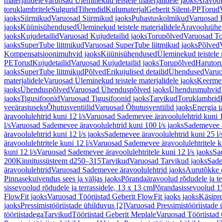
materjalidele
Varuosad Üleminekud teistele materjalidele jaoks
Äravoo
toruklambritele
Sulgurid
Tihendid
Kulumaterjal
Geberit Silent-PP
Torud
jaoks
Siirmikud
Varuosad Siirmikud jaoks
Puhastuskolmikud
Varuosad 
jaoks
Küünisühendused
Üleminekud teistele materjalidele
Äravooluühe
jaoks
Kujudetailid
Varuosad Kujudetailid jaoks
Torupõlved
Varuosad To
jaoks
SuperTube liitmikud
Varuosad SuperTube liitmikud jaoks
Põlved
Kompensatsioonimuhvid jaoks
Küünisühendused
Üleminekud teistele 
PE
Torud
Kujudetailid
Varuosad Kujudetailid jaoks
Torupõlved
Harutor
jaoks
SuperTube liitmikud
Põlved
Erikujulised detailid
Ühendused
Varuo
materjalidele
Varuosad Üleminekud teistele materjalidele jaoks
Keerme
jaoks
Ühenduspõlved
Varuosad Ühenduspõlved jaoks
Ühendusmuhvid
jaoks
Tigusifoonid
Varuosad Tigusifoonid jaoks
Tarvikud
Toruklambrid
veeärastuseks
Õhutusventiilid
Varuosad Õhutusventiilid jaoks
Energia t
äravoolulehtrid kuni 12 l/s
Varuosad Sademevee äravoolulehtrid kuni 1
l/s
Varuosad Sademevee äravoolulehtrid kuni 100 l/s jaoks
Sademevee ä
äravoolulehtrid kuni 12 l/s jaoks
Sademevee äravoolulehtrid kuni 25 l/
äravoolulehtritele kuni 12 l/s
Varuosad Sademevee äravoolulehtritele ku
kuni 12 l/s
Varuosad Sademevee äravoolulehtritele kuni 12 l/s jaoks
Sa
200
Kinnitussüsteem d250–315
Tarvikud
Varuosad Tarvikud jaoks
Sade
äravoolulehtrid
Varuosad Sademevee äravoolulehtrid jaoks
Aurutõkke 
Pinnasekuivendus sees ja väljas jaoks
Põrandaäravoolud rõdudele ja te
sissevoolud rõdudele ja terrassidele, 13 x 13 cm
Põrandasissevoolud 1
FlowFit jaoks
Varuosad Tööriistad Geberit FlowFit jaoks jaoks
Käsipre
jaoks
Pressimistööriistade ühilduvus [2]
Varuosad Pressimistööriistade 
tööriistadega
Tarvikud
Tööriistad Geberit Meplale
Varuosad Tööriistad 