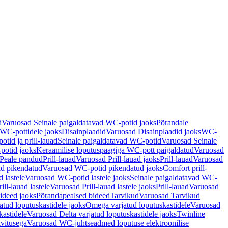
d
Varuosad Seinale paigaldatavad WC-potid jaoks
Põrandale
WC-pottidele jaoks
Disainplaadid
Varuosad Disainplaadid jaoks
WC-
tid ja prill-lauad
Seinale paigaldatavad WC-potid
Varuosad Seinale
potid jaoks
Keraamilise loputuspaagiga WC-pott paigaldatud
Varuosad
Peale pandud
Prill-lauad
Varuosad Prill-lauad jaoks
Prill-lauad
Varuosad
d pikendatud
Varuosad WC-potid pikendatud jaoks
Comfort prill-
 lastele
Varuosad WC-potid lastele jaoks
Seinale paigaldatavad WC-
rill-lauad lastele
Varuosad Prill-lauad lastele jaoks
Prill-lauad
Varuosad
ideed jaoks
Põrandapealsed bideed
Tarvikud
Varuosad Tarvikud
tud loputuskastidele jaoks
Omega varjatud loputuskastidele
Varuosad
kastidele
Varuosad Delta varjatud loputuskastidele jaoks
Twinline
ivitusega
Varuosad WC-juhtseadmed loputuse elektroonilise