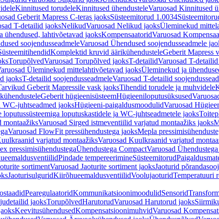
idele
Kinnitused torudele
Kinnitused ühendustele
Varuosad Kinnitused ü
osad Geberit Mapress C-teras jaoks
Süsteemitorud 1.0034
Süsteemitoru
sad T-detailid jaoks
Nelikud
Varuosad Nelikud jaoks
Üleminekud mittel
 ühendused, lahtivõetavad jaoks
Kompensaatorid
Varuosad Kompensaat
dused soojendusseadmele
Varuosad Ühendused soojendusseadmele jao
Süsteemitihendid
Komplektid kruvid äärikühendustele
Geberit Mapress 
oks
Torupõlved
Varuosad Torupõlved jaoks
T-detailid
Varuosad T-detailid
aruosad Üleminekud mittelahtivõetavad jaoks
Üleminekud ja ühendused
d jaoks
T-detailid soojendusseadmele
Varuosad T-detailid soojendussea
arvikud Geberit Mapressile vask jaoks
Tihendid torudele ja muhvidele
K
ikühendustele
Geberit hügieenisüsteem
Hügieeniloputusüksused
Varuosa
ja WC-juhtseadmed jaoks
Hügieeni-paigaldusmoodulid
Varuosad Hügieen
e loputussüsteemiga loputuskastidele ja WC-juhtseadmetele jaoks
Toitep
ud montaažiks
Varuosad Sirged istmeventiilid varjatud montaažiks jaoks
M
ega
Varuosad FlowFit pressühendustega jaoks
Mepla pressimisühendust
uulkraanid varjatud montaažiks
Varuosad Kuulkraanid varjatud montaa
ex pressimisühendustega
Ühendustega Compact
Varuosad Ühendustega
ueemaldusventiilid
Pindade tempereerimine
Süsteemitorud
Paigaldusmate
oturite sortiment
Varuosad Jaoturite sortiment jaoks
Jaoturid põrandasoo
oks
Jaoturisulgurid
Kiirõhueemaldusventiilid
Voolujaoturid
Temperatuuri 
ostaadid
Pearegulaatorid
Kommunikatsioonimoodulid
Sensorid
Transform
udetailid jaoks
Torupõlved
Harutorud
Varuosad Harutorud jaoks
Siirmik
jaoks
Keevitusühendused
Kompensatsioonimuhvid
Varuosad Kompensat