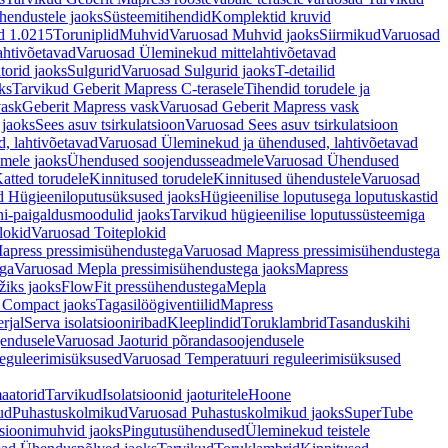
hendustele jaoks
Süsteemitihendid
Komplektid kruvid
d 1.0215
Toruniplid
Muhvid
Varuosad Muhvid jaoks
Siirmikud
Varuosad
ahtivõetavad
Varuosad Üleminekud mittelahtivõetavad
orid jaoks
Sulgurid
Varuosad Sulgurid jaoks
T-detailid
ks
Tarvikud Geberit Mapress C-terasele
Tihendid torudele ja
vask
Geberit Mapress vask
Varuosad Geberit Mapress vask
 jaoks
Sees asuv tsirkulatsioon
Varuosad Sees asuv tsirkulatsioon
, lahtivõetavad
Varuosad Üleminekud ja ühendused, lahtivõetavad
dmele jaoks
Ühendused soojendusseadmele
Varuosad Ühendused
atted torudele
Kinnitused torudele
Kinnitused ühendustele
Varuosad
d Hügieeniloputusüksused jaoks
Hügieenilise loputusega loputuskastid
i-paigaldusmoodulid jaoks
Tarvikud hügieenilise loputussüsteemiga
lokid
Varuosad Toiteplokid
apress pressimisühendustega
Varuosad Mapress pressimisühendustega
ega
Varuosad Mepla pressimisühendustega jaoks
Mapress
žiks jaoks
FlowFit pressühendustega
Mepla
 Compact jaoks
Tagasilöögiventiilid
Mapress
rjal
Serva isolatsiooniribad
Kleeplindid
Toruklambrid
Tasanduskihi
jendusele
Varuosad Jaoturid põrandasoojendusele
reguleerimisüksused
Varuosad Temperatuuri reguleerimisüksused
aatorid
Tarvikud
Isolatsioonid jaoturitele
Hoone
ud
Puhastuskolmikud
Varuosad Puhastuskolmikud jaoks
SuperTube
sioonimuhvid jaoks
Pingutusühendused
Üleminekud teistele