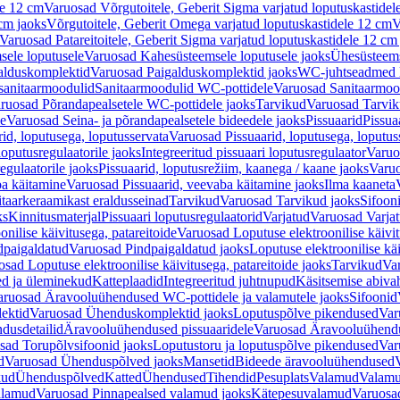
le 12 cm
Varuosad Võrgutoitele, Geberit Sigma varjatud loputuskastidel
 cm jaoks
Võrgutoitele, Geberit Omega varjatud loputuskastidele 12 cm
V
Varuosad Patareitoitele, Geberit Sigma varjatud loputuskastidele 12 cm
ele loputusele
Varuosad Kahesüsteemsele loputusele jaoks
Ühesüsteems
alduskomplektid
Varuosad Paigalduskomplektid jaoks
WC-juhtseadmed lo
sanitaarmoodulid
Sanitaarmoodulid WC-pottidele
Varuosad Sanitaarmoo
ruosad Põrandapealsetele WC-pottidele jaoks
Tarvikud
Varuosad Tarvik
le
Varuosad Seina- ja põrandapealsetele bideedele jaoks
Pissuaarid
Pissua
rid, loputusega, loputusservata
Varuosad Pissuaarid, loputusega, loputus
oputusregulaatorile jaoks
Integreeritud pissuaari loputusregulaator
Varuos
egulaatorile jaoks
Pissuaarid, loputusrežiim, kaanega / kaane jaoks
Varuo
ba käitamine
Varuosad Pissuaarid, veevaba käitamine jaoks
Ilma kaaneta
itaarkeraamikast eraldusseinad
Tarvikud
Varuosad Tarvikud jaoks
Sifooni
ks
Kinnitusmaterjal
Pissuaari loputusregulaatorid
Varjatud
Varuosad Varjat
onilise käivitusega, patareitoide
Varuosad Loputuse elektroonilise käivit
dpaigaldatud
Varuosad Pindpaigaldatud jaoks
Loputuse elektroonilise kä
sad Loputuse elektroonilise käivitusega, patareitoide jaoks
Tarvikud
Va
ed ja üleminekud
Katteplaadid
Integreeritud juhtnupud
Käsitsemise abiva
aruosad Äravooluühendused WC-pottidele ja valamutele jaoks
Sifoonid
ektid
Varuosad Ühenduskomplektid jaoks
Loputuspõlve pikendused
Var
dusdetailid
Äravooluühendused pissuaaridele
Varuosad Äravooluühendus
sad Torupõlvsifoonid jaoks
Loputustoru ja loputuspõlve pikendused
Var
d
Varuosad Ühenduspõlved jaoks
Mansetid
Bideede äravooluühendused
kud
Ühenduspõlved
Katted
Ühendused
Tihendid
Pesuplats
Valamud
Valam
alamud
Varuosad Pinnapealsed valamud jaoks
Kätepesuvalamud
Varuosa