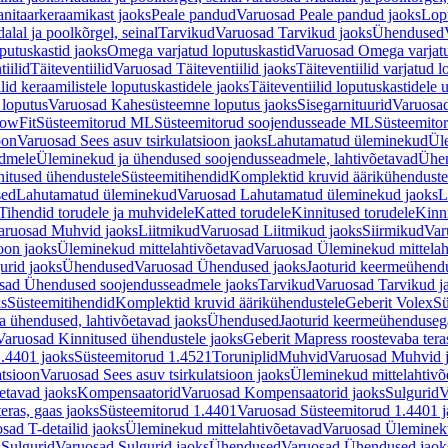
nitaarkeraamikast jaoks
Peale pandud
Varuosad Peale pandud jaoks
Lopu
alal ja poolkõrgel, seinal
Tarvikud
Varuosad Tarvikud jaoks
Ühendused
putuskastid jaoks
Omega varjatud loputuskastid
Varuosad Omega varjatu
tiilid
Täiteventiilid
Varuosad Täiteventiilid jaoks
Täiteventiilid varjatud l
lid keraamilistele loputuskastidele jaoks
Täiteventiilid loputuskastidele 
loputus
Varuosad Kahesüsteemne loputus jaoks
Sisegarnituurid
Varuosad
lowFit
Süsteemitorud ML
Süsteemitorud soojendusseade ML
Süsteemito
oon
Varuosad Sees asuv tsirkulatsioon jaoks
Lahutamatud üleminekud
Ül
admele
Üleminekud ja ühendused soojendusseadmele, lahtivõetavad
Ühen
itused ühendustele
Süsteemitihendid
Komplektid kruvid äärikühenduste
sed
Lahutamatud üleminekud
Varuosad Lahutamatud üleminekud jaoks
L
Tihendid torudele ja muhvidele
Katted torudele
Kinnitused torudele
Kinn
aruosad Muhvid jaoks
Liitmikud
Varuosad Liitmikud jaoks
Siirmikud
Var
oon jaoks
Üleminekud mittelahtivõetavad
Varuosad Üleminekud mittelah
urid jaoks
Ühendused
Varuosad Ühendused jaoks
Jaoturid keermeühend
sad Ühendused soojendusseadmele jaoks
Tarvikud
Varuosad Tarvikud j
ks
Süsteemitihendid
Komplektid kruvid äärikühendustele
Geberit Volex
Sü
 ühendused, lahtivõetavad jaoks
Ühendused
Jaoturid keermeühenduseg
Varuosad Kinnitused ühendustele jaoks
Geberit Mapress roostevaba tera
.4401 jaoks
Süsteemitorud 1.4521
Toruniplid
Muhvid
Varuosad Muhvid 
atsioon
Varuosad Sees asuv tsirkulatsioon jaoks
Üleminekud mittelahtivõ
etavad jaoks
Kompensaatorid
Varuosad Kompensaatorid jaoks
Sulgurid
V
eras, gaas jaoks
Süsteemitorud 1.4401
Varuosad Süsteemitorud 1.4401 j
sad T-detailid jaoks
Üleminekud mittelahtivõetavad
Varuosad Ülemineku
s
Sulgurid
Varuosad Sulgurid jaoks
Ühendused
Varuosad Ühendused jaok