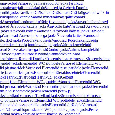
aäravoolud
Varuosad Seinaäravoolud jaoks
Tarvikud
eraalmaterjalist madalad dušialused ja Geberit Duofix
endid jaoks
Tarvikud
Dušiseinad
Dušiseinad
Duši külgseinad walk-in
ikukujulised vannid
Vannid mineraalmaterjalist
Vannid
ud
Äravooluühendused duššide ja vannide jaoks
Äravooluühendused
uosad Äravoolu katteta jaoks
Äravoolu kate
Varuosad Äravoolu kate
 jaoks
Äravoolu katteta
Varuosad Äravoolu katteta jaoks
Äravoolu
ga
Varuosad Äravoolu kattega jaoks
Äravoolu katteta
Varuosad
le, d52 jaoks
Pöördrakendusega
Varuosad Pöördrakendusega
ördrakenduse ja juurdevooluga jaoks
Valmis komplektid
osad Surverakendusega PushControl jaoks
Valmis komplektid
Äravoolugarnituuride tarvikud vannidele
Varuosad
utussüsteemid
Geberit Duofix
Süsteemiseinad
Varuosad Süsteemiseinad
mendid jaoks
Elemendid WC-pottidele
Varuosad Elemendid WC-
id pissuaaridele
Varuosad Elemendid pissuaaridele jaoks
Elemendid
le ja vannidele jaoks
Elemendid dušieraldusseintele
Elemendid
aoks
Tarvikud
Varuosad Tarvikud jaoks
Geberit
endid jaoks
Elemendid WC-pottidele
Varuosad Elemendid WC-
id pissuaaridele
Varuosad Elemendid pissuaaridele jaoks
Elemendid
tele ja seadmetele jaoks
Elemendid pesu- ja
oks
Tarvikud
Varuosad Tarvikud jaoks
Süsteemiseintele
Varuosad
-pottidele
Varuosad Elemendid WC-pottidele jaoks
Elemendid
Elemendid pissuaaridele jaoks
Elemendid duššidele
Varuosad
ad Nähtavad loputuskastid WC-pottidele, plastist jaoks
Peale
seinal jaoks
Nähtavad loputuskastid WC-pottidele,