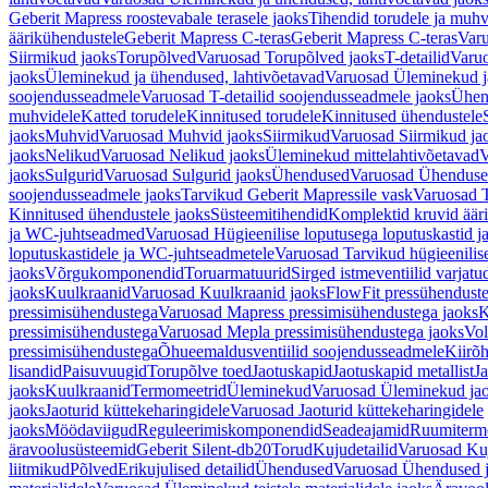
Geberit Mapress roostevabale terasele jaoks
Tihendid torudele ja muhv
äärikühendustele
Geberit Mapress C-teras
Geberit Mapress C-teras
Varu
Siirmikud jaoks
Torupõlved
Varuosad Torupõlved jaoks
T-detailid
Varuo
jaoks
Üleminekud ja ühendused, lahtivõetavad
Varuosad Üleminekud ja
soojendusseadmele
Varuosad T-detailid soojendusseadmele jaoks
Ühen
muhvidele
Katted torudele
Kinnitused torudele
Kinnitused ühendustele
jaoks
Muhvid
Varuosad Muhvid jaoks
Siirmikud
Varuosad Siirmikud ja
jaoks
Nelikud
Varuosad Nelikud jaoks
Üleminekud mittelahtivõetavad
V
jaoks
Sulgurid
Varuosad Sulgurid jaoks
Ühendused
Varuosad Ühenduse
soojendusseadmele jaoks
Tarvikud Geberit Mapressile vask
Varuosad T
Kinnitused ühendustele jaoks
Süsteemitihendid
Komplektid kruvid äär
ja WC-juhtseadmed
Varuosad Hügieenilise loputusega loputuskastid 
loputuskastidele ja WC-juhtseadmetele
Varuosad Tarvikud hügieenilis
jaoks
Võrgukomponendid
Toruarmatuurid
Sirged istmeventiilid varjat
jaoks
Kuulkraanid
Varuosad Kuulkraanid jaoks
FlowFit pressühendust
pressimisühendustega
Varuosad Mapress pressimisühendustega jaoks
K
pressimisühendustega
Varuosad Mepla pressimisühendustega jaoks
Vol
pressimisühendustega
Õhueemaldusventiilid soojendusseadmele
Kiirõh
lisandid
Paisuvuugid
Torupõlve toed
Jaotuskapid
Jaotuskapid metallist
Ja
jaoks
Kuulkraanid
Termomeetrid
Üleminekud
Varuosad Üleminekud ja
jaoks
Jaoturid küttekeharingidele
Varuosad Jaoturid küttekeharingidele
jaoks
Möödaviigud
Reguleerimiskomponendid
Seadeajamid
Ruumiterm
äravoolusüsteemid
Geberit Silent-db20
Torud
Kujudetailid
Varuosad Kuj
liitmikud
Põlved
Erikujulised detailid
Ühendused
Varuosad Ühendused 