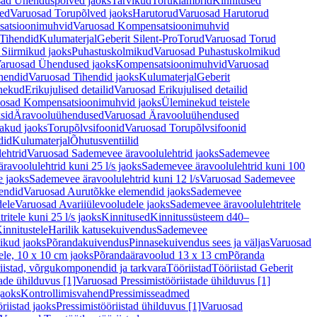
ad Ühenduspõlved jaoks
Tarvikud
Toruklambrid
Kinnitused
ed
Varuosad Torupõlved jaoks
Harutorud
Varuosad Harutorud
atsioonimuhvid
Varuosad Kompensatsioonimuhvid
Tihendid
Kulumaterjal
Geberit Silent-Pro
Torud
Varuosad Torud
Siirmikud jaoks
Puhastuskolmikud
Varuosad Puhastuskolmikud
aruosad Ühendused jaoks
Kompensatsioonimuhvid
Varuosad
hendid
Varuosad Tihendid jaoks
Kulumaterjal
Geberit
nekud
Erikujulised detailid
Varuosad Erikujulised detailid
osad Kompensatsioonimuhvid jaoks
Üleminekud teistele
sid
Äravooluühendused
Varuosad Äravooluühendused
akud jaoks
Torupõlvsifoonid
Varuosad Torupõlvsifoonid
did
Kulumaterjal
Õhutusventiilid
ehtrid
Varuosad Sademevee äravoolulehtrid jaoks
Sademevee
avoolulehtrid kuni 25 l/s jaoks
Sademevee äravoolulehtrid kuni 100
e jaoks
Sademevee äravoolulehtrid kuni 12 l/s
Varuosad Sademevee
endid
Varuosad Aurutõkke elemendid jaoks
Sademevee
dele
Varuosad Avariiülevooludele jaoks
Sademevee äravoolulehtritele
itele kuni 25 l/s jaoks
Kinnitused
Kinnitussüsteem d40–
innitustele
Harilik katusekuivendus
Sademevee
ikud jaoks
Põrandakuivendus
Pinnasekuivendus sees ja väljas
Varuosad
ele, 10 x 10 cm jaoks
Põrandaäravoolud 13 x 13 cm
Põranda
iistad, võrgukomponendid ja tarkvara
Tööriistad
Tööriistad Geberit
tade ühilduvus [1]
Varuosad Pressimistööriistade ühilduvus [1]
jaoks
Kontrollimisvahend
Pressimisseadmed
riistad jaoks
Pressimistööriistad ühilduvus [1]
Varuosad