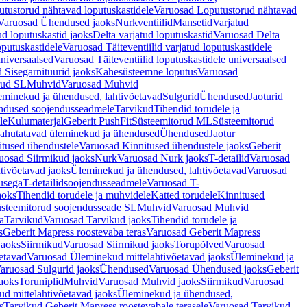
tustorud nähtavad loputuskastidele
Varuosad Loputustorud nähtavad
Varuosad Ühendused jaoks
Nurkventiilid
Mansetid
Varjatud
d loputuskastid jaoks
Delta varjatud loputuskastid
Varuosad Delta
oputuskastidele
Varuosad Täiteventiilid varjatud loputuskastidele
universaalsed
Varuosad Täiteventiilid loputuskastidele universaalsed
 Sisegarnituurid jaoks
Kahesüsteemne loputus
Varuosad
rud SL
Muhvid
Varuosad Muhvid
eminekud ja ühendused, lahtivõetavad
Sulgurid
Ühendused
Jaoturid
dused soojendusseadmele
Tarvikud
Tihendid torudele ja
le
Kulumaterjal
Geberit PushFit
Süsteemitorud ML
Süsteemitorud
ahutatavad üleminekud ja ühendused
Ühendused
Jaotur
itused ühendustele
Varuosad Kinnitused ühendustele jaoks
Geberit
uosad Siirmikud jaoks
Nurk
Varuosad Nurk jaoks
T-detailid
Varuosad
tivõetavad jaoks
Üleminekud ja ühendused, lahtivõetavad
Varuosad
usega
T-detailidsoojendusseadmele
Varuosad T-
aoks
Tihendid torudele ja muhvidele
Katted torudele
Kinnitused
steemitorud soojendusseade SL
Muhvid
Varuosad Muhvid
a
Tarvikud
Varuosad Tarvikud jaoks
Tihendid torudele ja
s
Geberit Mapress roostevaba teras
Varuosad Geberit Mapress
jaoks
Siirmikud
Varuosad Siirmikud jaoks
Torupõlved
Varuosad
etavad
Varuosad Üleminekud mittelahtivõetavad jaoks
Üleminekud ja
aruosad Sulgurid jaoks
Ühendused
Varuosad Ühendused jaoks
Geberit
aoks
Toruniplid
Muhvid
Varuosad Muhvid jaoks
Siirmikud
Varuosad
d mittelahtivõetavad jaoks
Üleminekud ja ühendused,
s
Tarvikud Geberit Mapress roostevabale terasele
Varuosad Tarvikud