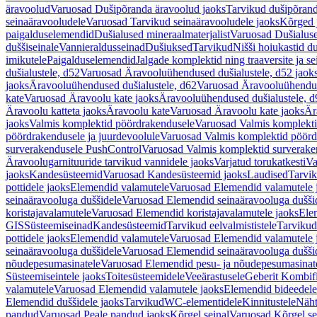
äravoolud
Varuosad Dušipõranda äravoolud jaoks
Tarvikud dušipõrand
seinaäravooludele
Varuosad Tarvikud seinaäravooludele jaoks
Kõrged 
paigalduselemendid
Dušialused mineraalmaterjalist
Varuosad Dušialuse
duššiseinale
Vannieraldusseinad
Dušiuksed
Tarvikud
Nišši hoiukastid d
imikutele
Paigalduselemendid
Jalgade komplektid ning traaversite ja s
dušialustele, d52
Varuosad Äravooluühendused dušialustele, d52 jaok
jaoks
Äravooluühendused dušialustele, d62
Varuosad Äravooluühenduse
kate
Varuosad Äravoolu kate jaoks
Äravooluühendused dušialustele, d
Äravoolu katteta jaoks
Äravoolu kate
Varuosad Äravoolu kate jaoks
Är
jaoks
Valmis komplektid pöördrakendusele
Varuosad Valmis komplekti
pöördrakendusele ja juurdevoolule
Varuosad Valmis komplektid pöördr
surverakendusele PushControl
Varuosad Valmis komplektid surverake
Äravoolugarnituuride tarvikud vannidele jaoks
Varjatud torukatkesti
Va
jaoks
Kandesüsteemid
Varuosad Kandesüsteemid jaoks
Laudised
Tarvi
pottidele jaoks
Elemendid valamutele
Varuosad Elemendid valamutele 
seinaäravooluga duššidele
Varuosad Elemendid seinaäravooluga duššid
koristajavalamutele
Varuosad Elemendid koristajavalamutele jaoks
Ele
GIS
Süsteemiseinad
Kandesüsteemid
Tarvikud eelvalmististele
Tarvikud 
pottidele jaoks
Elemendid valamutele
Varuosad Elemendid valamutele 
seinaäravooluga duššidele
Varuosad Elemendid seinaäravooluga duššid
nõudepesumasinatele
Varuosad Elemendid pesu- ja nõudepesumasinate
Süsteemiseintele jaoks
Toitesüsteemidele
Veeärastusele
Geberit Kombif
valamutele
Varuosad Elemendid valamutele jaoks
Elemendid bideedele
Elemendid duššidele jaoks
Tarvikud
WC-elementidele
Kinnitustele
Näht
pandud
Varuosad Peale pandud jaoks
Kõrgel seinal
Varuosad Kõrgel se