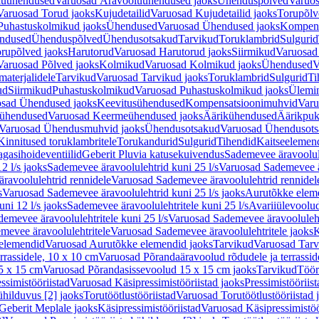
luühendused
Varuosad Äravooluühendused jaoks
Ühenduspõlved
Varuos
Varuosad Torud jaoks
Kujudetailid
Varuosad Kujudetailid jaoks
Torupõlv
Puhastuskolmikud jaoks
Ühendused
Varuosad Ühendused jaoks
Kompens
ndused
Ühenduspõlved
Ühendusotsakud
Tarvikud
Toruklambrid
Sulgurid
rupõlved jaoks
Harutorud
Varuosad Harutorud jaoks
Siirmikud
Varuosad 
Varuosad Põlved jaoks
Kolmikud
Varuosad Kolmikud jaoks
Ühendused
V
materjalidele
Tarvikud
Varuosad Tarvikud jaoks
Toruklambrid
Sulgurid
Ti
ud
Siirmikud
Puhastuskolmikud
Varuosad Puhastuskolmikud jaoks
Ülemi
sad Ühendused jaoks
Keevitusühendused
Kompensatsioonimuhvid
Varu
ühendused
Varuosad Keermeühendused jaoks
Äärikühendused
Äärikpuk
Varuosad Ühendusmuhvid jaoks
Ühendusotsakud
Varuosad Ühendusots
Kinnitused toruklambritele
Torukandurid
Sulgurid
Tihendid
Kaitseelemen
agasihoideventiilid
Geberit Pluvia katusekuivendus
Sademevee äravoolul
2 l/s jaoks
Sademevee äravoolulehtrid kuni 25 l/s
Varuosad Sademevee är
ravoolulehtrid rennidele
Varuosad Sademevee äravoolulehtrid rennidel
s
Varuosad Sademevee äravoolulehtrid kuni 25 l/s jaoks
Aurutõkke elem
ni 12 l/s jaoks
Sademevee äravoolulehtritele kuni 25 l/s
Avariiülevoolu
demevee äravoolulehtritele kuni 25 l/s
Varuosad Sademevee äravoolulehtr
mevee äravoolulehtritele
Varuosad Sademevee äravoolulehtritele jaoks
K
elemendid
Varuosad Aurutõkke elemendid jaoks
Tarvikud
Varuosad Tarv
rrassidele, 10 x 10 cm
Varuosad Põrandaäravoolud rõdudele ja terrassid
5 x 15 cm
Varuosad Põrandasissevoolud 15 x 15 cm jaoks
Tarvikud
Töör
ssimistööriistad
Varuosad Käsipressimistööriistad jaoks
Pressimistööriis
ühilduvus [2] jaoks
Torutöötlustööriistad
Varuosad Torutöötlustööriistad 
Geberit Meplale jaoks
Käsipressimistööriistad
Varuosad Käsipressimistöö