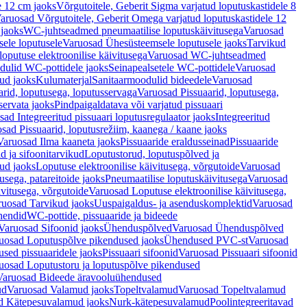
e 12 cm jaoks
Võrgutoitele, Geberit Sigma varjatud loputuskastidele 8
aruosad Võrgutoitele, Geberit Omega varjatud loputuskastidele 12
 jaoks
WC-juhtseadmed pneumaatilise loputuskäivitusega
Varuosad
ele loputusele
Varuosad Ühesüsteemsele loputusele jaoks
Tarvikud
putuse elektroonilise käivitusega
Varuosad WC-juhtseadmed
dulid WC-pottidele jaoks
Seinapealsetele WC-pottidele
Varuosad
ud jaoks
Kulumaterjal
Sanitaarmoodulid bideedele
Varuosad
arid, loputusega, loputusservaga
Varuosad Pissuaarid, loputusega,
servata jaoks
Pindpaigaldatava või varjatud pissuaari
ad Integreeritud pissuaari loputusregulaator jaoks
Integreeritud
sad Pissuaarid, loputusrežiim, kaanega / kaane jaoks
Varuosad Ilma kaaneta jaoks
Pissuaaride eraldusseinad
Pissuaaride
d ja sifoonitarvikud
Loputustorud, loputuspõlved ja
ud jaoks
Loputuse elektroonilise käivitusega, võrgutoide
Varuosad
usega, patareitoide jaoks
Pneumaatilise loputuskäivitusega
Varuosad
ivitusega, võrgutoide
Varuosad Loputuse elektroonilise käivitusega,
ruosad Tarvikud jaoks
Uuspaigaldus- ja asenduskomplektid
Varuosad
hendid
WC-pottide, pissuaaride ja bideede
Varuosad Sifoonid jaoks
Ühenduspõlved
Varuosad Ühenduspõlved
uosad Loputuspõlve pikendused jaoks
Ühendused PVC-st
Varuosad
ed pissuaaridele jaoks
Pissuaari sifoonid
Varuosad Pissuaari sifoonid
uosad Loputustoru ja loputuspõlve pikendused
Varuosad Bideede äravooluühendused
ud
Varuosad Valamud jaoks
Topeltvalamud
Varuosad Topeltvalamud
d Kätepesuvalamud jaoks
Nurk-kätepesuvalamud
Poolintegreeritavad