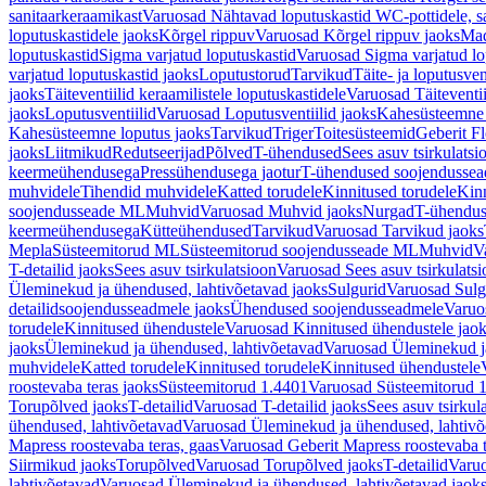
sanitaarkeraamikast
Varuosad Nähtavad loputuskastid WC-pottidele, sa
loputuskastidele jaoks
Kõrgel rippuv
Varuosad Kõrgel rippuv jaoks
Mad
loputuskastid
Sigma varjatud loputuskastid
Varuosad Sigma varjatud lo
varjatud loputuskastid jaoks
Loputustorud
Tarvikud
Täite- ja loputusven
jaoks
Täiteventiilid keraamilistele loputuskastidele
Varuosad Täiteventii
jaoks
Loputusventiilid
Varuosad Loputusventiilid jaoks
Kahesüsteemne 
Kahesüsteemne loputus jaoks
Tarvikud
Triger
Toitesüsteemid
Geberit F
jaoks
Liitmikud
Redutseerijad
Põlved
T-ühendused
Sees asuv tsirkulatsi
keermeühendusega
Pressühendusega jaotur
T-ühendused soojendusse
muhvidele
Tihendid muhvidele
Katted torudele
Kinnitused torudele
Kinn
soojendusseade ML
Muhvid
Varuosad Muhvid jaoks
Nurgad
T-ühendu
keermeühendusega
Kütteühendused
Tarvikud
Varuosad Tarvikud jaoks
Mepla
Süsteemitorud ML
Süsteemitorud soojendusseade ML
Muhvid
V
T-detailid jaoks
Sees asuv tsirkulatsioon
Varuosad Sees asuv tsirkulatsi
Üleminekud ja ühendused, lahtivõetavad jaoks
Sulgurid
Varuosad Sulg
detailidsoojendusseadmele jaoks
Ühendused soojendusseadmele
Varuo
torudele
Kinnitused ühendustele
Varuosad Kinnitused ühendustele jao
jaoks
Üleminekud ja ühendused, lahtivõetavad
Varuosad Üleminekud ja
muhvidele
Katted torudele
Kinnitused torudele
Kinnitused ühendustele
roostevaba teras jaoks
Süsteemitorud 1.4401
Varuosad Süsteemitorud 1
Torupõlved jaoks
T-detailid
Varuosad T-detailid jaoks
Sees asuv tsirkul
ühendused, lahtivõetavad
Varuosad Üleminekud ja ühendused, lahtivõ
Mapress roostevaba teras, gaas
Varuosad Geberit Mapress roostevaba t
Siirmikud jaoks
Torupõlved
Varuosad Torupõlved jaoks
T-detailid
Varuo
lahtivõetavad
Varuosad Üleminekud ja ühendused, lahtivõetavad jaok