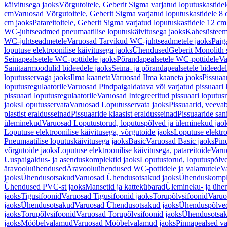
käivitusega jaoks
Võrgutoitele, Geberit Sigma varjatud loputuskastide
cm
Varuosad Võrgutoitele, Geberit Sigma varjatud loputuskastidele 8
cm jaoks
Patareitoitele, Geberit Sigma varjatud loputuskastidele 12 cm
WC-juhtseadmed pneumaatilise loputuskäivitusega jaoks
Kahesüsteems
WC-juhtseadmetele
Varuosad Tarvikud WC-juhtseadmetele jaoks
Paig
loputuse elektroonilise käivitusega jaoks
Ühendused
Geberit Monolith 
Seinapealsetele WC-pottidele jaoks
Põrandapealsetele WC-pottidele
Va
Sanitaarmoodulid bideedele jaoks
Seina- ja põrandapealsetele bideede
loputusservaga jaoks
Ilma kaaneta
Varuosad Ilma kaaneta jaoks
Pissuaa
loputusregulaatorile
Varuosad Pindpaigaldatava või varjatud pissuaari l
pissuaari loputusregulaatorile
Varuosad Integreeritud pissuaari loputusr
jaoks
Loputusservata
Varuosad Loputusservata jaoks
Pissuaarid, veeva
plastist eraldusseinad
Pissuaaride klaasist eraldusseinad
Pissuaaride san
üleminekud
Varuosad Loputustorud, loputuspõlved ja üleminekud jao
Loputuse elektroonilise käivitusega, võrgutoide jaoks
Loputuse elektro
Pneumaatilise loputuskäivitusega jaoks
Basic
Varuosad Basic jaoks
Pin
võrgutoide jaoks
Loputuse elektroonilise käivitusega, patareitoide
Varuo
Uuspaigaldus- ja asenduskomplektid jaoks
Loputustorud, loputuspõlv
äravooluühendused
Äravooluühendused WC-pottidele ja valamutele
V
jaoks
Ühendusotsakud
Varuosad Ühendusotsakud jaoks
Ühenduskompl
Ühendused PVC-st jaoks
Mansetid ja kattekübarad
Ülemineku- ja ühen
jaoks
Tigusifoonid
Varuosad Tigusifoonid jaoks
Torupõlvsifoonid
Varuo
jaoks
Ühendusotsakud
Varuosad Ühendusotsakud jaoks
Ühenduspõlve
jaoks
Torupõlvsifoonid
Varuosad Torupõlvsifoonid jaoks
Ühendusotsa
jaoks
Mööbelvalamud
Varuosad Mööbelvalamud jaoks
Pinnapealsed v