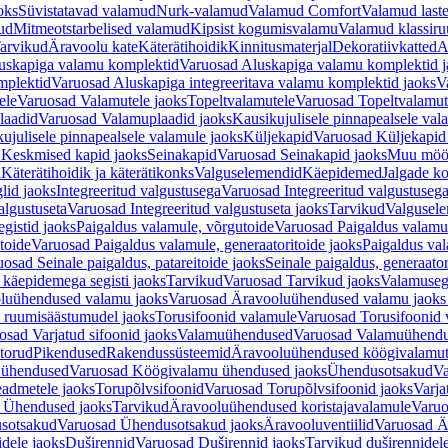
oks
Süvistatavad valamud
Nurk-valamud
Valamud Comfort
Valamud laste
ud
Mitmeotstarbelised valamud
Kipsist kogumisvalamu
Valamud klassiru
arvikud
Äravoolu kate
Käterätihoidik
Kinnitusmaterjal
Dekoratiivkatted
A
uskapiga valamu komplektid
Varuosad Aluskapiga valamu komplektid j
mplektid
Varuosad Aluskapiga integreeritava valamu komplektid jaoks
V
ele
Varuosad Valamutele jaoks
Topeltvalamutele
Varuosad Topeltvalamut
laadid
Varuosad Valamuplaadid jaoks
Kausikujulisele pinnapealsele val
ujulisele pinnapealsele valamule jaoks
Küljekapid
Varuosad Küljekapid
 Keskmised kapid jaoks
Seinakapid
Varuosad Seinakapid jaoks
Muu möö
d
Käterätihoidik ja käterätikonks
Valguselemendid
Käepidemed
Jalgade k
lid jaoks
Integreeritud valgustusega
Varuosad Integreeritud valgustusega
algustuseta
Varuosad Integreeritud valgustuseta jaoks
Tarvikud
Valgusel
gistid jaoks
Paigaldus valamule, võrgutoide
Varuosad Paigaldus valamul
toide
Varuosad Paigaldus valamule, generaatoritoide jaoks
Paigaldus val
osad Seinale paigaldus, patareitoide jaoks
Seinale paigaldus, generaator
 käepidemega segisti jaoks
Tarvikud
Varuosad Tarvikud jaoks
Valamusegi
luühendused valamu jaoks
Varuosad Äravooluühendused valamu jaoks 
 ruumisäästumudel jaoks
Torusifoonid valamule
Varuosad Torusifoonid 
osad Varjatud sifoonid jaoks
Valamuühendused
Varuosad Valamuühend
torud
Pikendused
Rakendussüsteemid
Äravooluühendused köögivalamut
 ühendused
Varuosad Köögivalamu ühendused jaoks
Ühendusotsakud
Va
admetele jaoks
Torupõlvsifoonid
Varuosad Torupõlvsifoonid jaoks
Varja
 Ühendused jaoks
Tarvikud
Äravooluühendused koristajavalamule
Varuo
sotsakud
Varuosad Ühendusotsakud jaoks
Äravooluventiilid
Varuosad Är
dele jaoks
Duširennid
Varuosad Duširennid jaoks
Tarvikud duširennidel