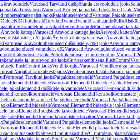
a äravooludele
Varuosad Tarvikud dušipõranda äravooludele jaoks
Sein
ja madalad dušialused
Varuosad Kõrged ja madalad dušialused jaoks
Min
d mineraalmaterjalist jaoks
Paigalduselemendid
Varuosad Paigalduselem
uššidele
Nišši hoiukastid
Tarvikud
Vannid
Vannid sanitaarakrüülist
Ristkül
einaankrute komplektid
Tarvikud
Remondikomplektid
Täiendavad tarvik
s
Äravoolu kattega
Varuosad Äravoolu kattega jaoks
Äravoolu katteta
Var
d dušialustele, d62 jaoks
Äravoolu kattega
Varuosad Äravoolu kattega
90
Varuosad Äravooluühendused dušialustele, d90 jaoks
Äravoolu katte
avooluühendused vannidele, d52
Varuosad Äravooluühendused vannide
d pöördrakendusele jaoks
Pöördrakenduse ja juurdevooluga
Varuosad Pö
akendusele ja juurdevoolule jaoks
Surverakendusega PushControl
Varu
ndusele PushControl jaoks
Ventiilkorgiga
Varuosad Ventiilkorgiga jaoks
ruosad Varjatud torukatkesti jaoks
Veeühendused
Installatsiooni- ja lop
kud
Varuosad Tarvikud jaoks
Paigalduselemendid
Varuosad Paigaldusele
jaoks
Elemendid bideedele
Varuosad Elemendid bideedele jaoks
Elemend
ele jaoks
Elemendid duššidele ja vannidele
Varuosad Elemendid duššide
mendid konsoolkoormustele
Varuosad Elemendid konsoolkoormustele j
heliisolatsioonile
Laudised
Paigalduselemendid
Varuosad Paigalduselem
jaoks
Elemendid bideedele
Varuosad Elemendid bideedele jaoks
Elemend
ele jaoks
Elemendid segistitele ja seadmetele
Varuosad Elemendid segisti
le jaoks
Elemendid konsoolkoormustele
Tarvikud
Varuosad Tarvikud ja
ix
Paigalduselemendid
Varuosad Paigalduselemendid jaoks
Elemendid WC
Varuosad Elemendid bideedele jaoks
Elemendid pissuaaridele
Varuosad 
avad loputuskastid
Nähtavad loputuskastid WC-pottidele, plastist
Varuos
inal jaoks
Madalal ja poolkõrgel, seinal
Varuosad Madalal ja poolkõrgel, 