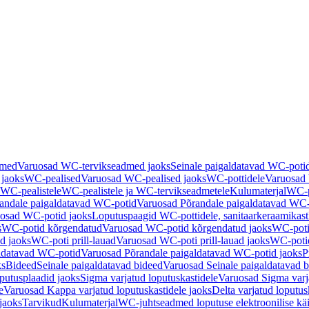
dmed
Varuosad WC-tervikseadmed jaoks
Seinale paigaldatavad WC-poti
 jaoks
WC-pealised
Varuosad WC-pealised jaoks
WC-pottidele
Varuosad 
WC-pealistele
WC-pealistele ja WC-tervikseadmetele
Kulumaterjal
WC-po
andale paigaldatavad WC-potid
Varuosad Põrandale paigaldatavad WC-
osad WC-potid jaoks
Loputuspaagid WC-pottidele, sanitaarkeraamikast
s
WC-potid kõrgendatud
Varuosad WC-potid kõrgendatud jaoks
WC-poti
ad jaoks
WC-poti prill-lauad
Varuosad WC-poti prill-lauad jaoks
WC-potid
ldatavad WC-potid
Varuosad Põrandale paigaldatavad WC-potid jaoks
P
ks
Bideed
Seinale paigaldatavad bideed
Varuosad Seinale paigaldatavad b
utusplaadid jaoks
Sigma varjatud loputuskastidele
Varuosad Sigma varja
e
Varuosad Kappa varjatud loputuskastidele jaoks
Delta varjatud loputus
jaoks
Tarvikud
Kulumaterjal
WC-juhtseadmed loputuse elektroonilise kä