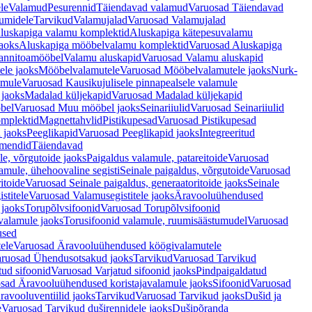
le
Valamud
Pesurennid
Täiendavad valamud
Varuosad Täiendavad
umidele
Tarvikud
Valamujalad
Varuosad Valamujalad
luskapiga valamu komplektid
Aluskapiga kätepesuvalamu
aoks
Aluskapiga mööbelvalamu komplektid
Varuosad Aluskapiga
annitoamööbel
Valamu aluskapid
Varuosad Valamu aluskapid
ele jaoks
Mööbelvalamutele
Varuosad Mööbelvalamutele jaoks
Nurk-
amule
Varuosad Kausikujulisele pinnapealsele valamule
 jaoks
Madalad küljekapid
Varuosad Madalad küljekapid
bel
Varuosad Muu mööbel jaoks
Seinariiulid
Varuosad Seinariiulid
omplektid
Magnettahvlid
Pistikupesad
Varuosad Pistikupesad
 jaoks
Peeglikapid
Varuosad Peeglikapid jaoks
Integreeritud
emendid
Täiendavad
e, võrgutoide jaoks
Paigaldus valamule, patareitoide
Varuosad
amule, ühehoovaline segisti
Seinale paigaldus, võrgutoide
Varuosad
itoide
Varuosad Seinale paigaldus, generaatoritoide jaoks
Seinale
stitele
Varuosad Valamusegistitele jaoks
Äravooluühendused
jaoks
Torupõlvsifoonid
Varuosad Torupõlvsifoonid
valamule jaoks
Torusifoonid valamule, ruumisäästumudel
Varuosad
used
ele
Varuosad Äravooluühendused köögivalamutele
ruosad Ühendusotsakud jaoks
Tarvikud
Varuosad Tarvikud
tud sifoonid
Varuosad Varjatud sifoonid jaoks
Pindpaigaldatud
sad Äravooluühendused koristajavalamule jaoks
Sifoonid
Varuosad
avooluventiilid jaoks
Tarvikud
Varuosad Tarvikud jaoks
Dušid ja
e
Varuosad Tarvikud duširennidele jaoks
Dušipõranda