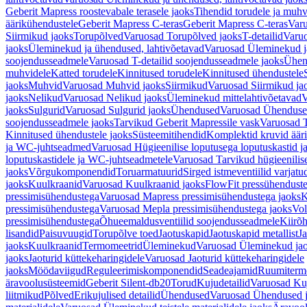
Geberit Mapress roostevabale terasele jaoks
Tihendid torudele ja muhv
äärikühendustele
Geberit Mapress C-teras
Geberit Mapress C-teras
Varu
Siirmikud jaoks
Torupõlved
Varuosad Torupõlved jaoks
T-detailid
Varuo
jaoks
Üleminekud ja ühendused, lahtivõetavad
Varuosad Üleminekud ja
soojendusseadmele
Varuosad T-detailid soojendusseadmele jaoks
Ühen
muhvidele
Katted torudele
Kinnitused torudele
Kinnitused ühendustele
jaoks
Muhvid
Varuosad Muhvid jaoks
Siirmikud
Varuosad Siirmikud ja
jaoks
Nelikud
Varuosad Nelikud jaoks
Üleminekud mittelahtivõetavad
V
jaoks
Sulgurid
Varuosad Sulgurid jaoks
Ühendused
Varuosad Ühenduse
soojendusseadmele jaoks
Tarvikud Geberit Mapressile vask
Varuosad T
Kinnitused ühendustele jaoks
Süsteemitihendid
Komplektid kruvid äär
ja WC-juhtseadmed
Varuosad Hügieenilise loputusega loputuskastid 
loputuskastidele ja WC-juhtseadmetele
Varuosad Tarvikud hügieenilis
jaoks
Võrgukomponendid
Toruarmatuurid
Sirged istmeventiilid varjat
jaoks
Kuulkraanid
Varuosad Kuulkraanid jaoks
FlowFit pressühendust
pressimisühendustega
Varuosad Mapress pressimisühendustega jaoks
K
pressimisühendustega
Varuosad Mepla pressimisühendustega jaoks
Vol
pressimisühendustega
Õhueemaldusventiilid soojendusseadmele
Kiirõh
lisandid
Paisuvuugid
Torupõlve toed
Jaotuskapid
Jaotuskapid metallist
Ja
jaoks
Kuulkraanid
Termomeetrid
Üleminekud
Varuosad Üleminekud ja
jaoks
Jaoturid küttekeharingidele
Varuosad Jaoturid küttekeharingidele
jaoks
Möödaviigud
Reguleerimiskomponendid
Seadeajamid
Ruumiterm
äravoolusüsteemid
Geberit Silent-db20
Torud
Kujudetailid
Varuosad Kuj
liitmikud
Põlved
Erikujulised detailid
Ühendused
Varuosad Ühendused 