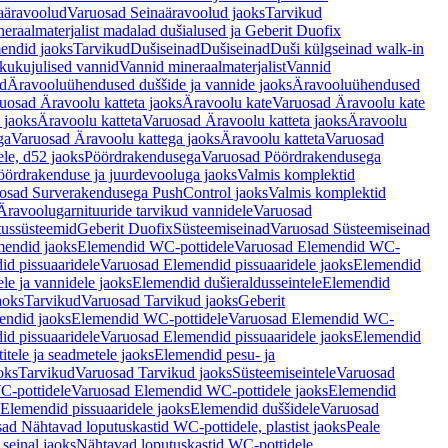
aäravoolud
Varuosad Seinaäravoolud jaoks
Tarvikud
eraalmaterjalist madalad dušialused ja Geberit Duofix
endid jaoks
Tarvikud
Dušiseinad
Dušiseinad
Duši külgseinad walk-in
ikukujulised vannid
Vannid mineraalmaterjalist
Vannid
ud
Äravooluühendused duššide ja vannide jaoks
Äravooluühendused
uosad Äravoolu katteta jaoks
Äravoolu kate
Varuosad Äravoolu kate
 jaoks
Äravoolu katteta
Varuosad Äravoolu katteta jaoks
Äravoolu
ga
Varuosad Äravoolu kattega jaoks
Äravoolu katteta
Varuosad
le, d52 jaoks
Pöördrakendusega
Varuosad Pöördrakendusega
ördrakenduse ja juurdevooluga jaoks
Valmis komplektid
osad Surverakendusega PushControl jaoks
Valmis komplektid
Äravoolugarnituuride tarvikud vannidele
Varuosad
utussüsteemid
Geberit Duofix
Süsteemiseinad
Varuosad Süsteemiseinad
mendid jaoks
Elemendid WC-pottidele
Varuosad Elemendid WC-
id pissuaaridele
Varuosad Elemendid pissuaaridele jaoks
Elemendid
le ja vannidele jaoks
Elemendid dušieraldusseintele
Elemendid
aoks
Tarvikud
Varuosad Tarvikud jaoks
Geberit
endid jaoks
Elemendid WC-pottidele
Varuosad Elemendid WC-
id pissuaaridele
Varuosad Elemendid pissuaaridele jaoks
Elemendid
tele ja seadmetele jaoks
Elemendid pesu- ja
oks
Tarvikud
Varuosad Tarvikud jaoks
Süsteemiseintele
Varuosad
-pottidele
Varuosad Elemendid WC-pottidele jaoks
Elemendid
Elemendid pissuaaridele jaoks
Elemendid duššidele
Varuosad
ad Nähtavad loputuskastid WC-pottidele, plastist jaoks
Peale
seinal jaoks
Nähtavad loputuskastid WC-pottidele,