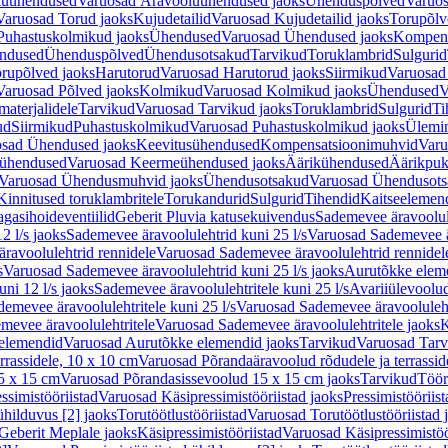
luühendused
Varuosad Äravooluühendused jaoks
Ühenduspõlved
Varuos
Varuosad Torud jaoks
Kujudetailid
Varuosad Kujudetailid jaoks
Torupõlv
Puhastuskolmikud jaoks
Ühendused
Varuosad Ühendused jaoks
Kompens
ndused
Ühenduspõlved
Ühendusotsakud
Tarvikud
Toruklambrid
Sulgurid
rupõlved jaoks
Harutorud
Varuosad Harutorud jaoks
Siirmikud
Varuosad 
Varuosad Põlved jaoks
Kolmikud
Varuosad Kolmikud jaoks
Ühendused
V
materjalidele
Tarvikud
Varuosad Tarvikud jaoks
Toruklambrid
Sulgurid
Ti
ud
Siirmikud
Puhastuskolmikud
Varuosad Puhastuskolmikud jaoks
Ülemi
sad Ühendused jaoks
Keevitusühendused
Kompensatsioonimuhvid
Varu
ühendused
Varuosad Keermeühendused jaoks
Äärikühendused
Äärikpuk
Varuosad Ühendusmuhvid jaoks
Ühendusotsakud
Varuosad Ühendusots
Kinnitused toruklambritele
Torukandurid
Sulgurid
Tihendid
Kaitseelemen
agasihoideventiilid
Geberit Pluvia katusekuivendus
Sademevee äravoolul
2 l/s jaoks
Sademevee äravoolulehtrid kuni 25 l/s
Varuosad Sademevee är
ravoolulehtrid rennidele
Varuosad Sademevee äravoolulehtrid rennidel
s
Varuosad Sademevee äravoolulehtrid kuni 25 l/s jaoks
Aurutõkke elem
ni 12 l/s jaoks
Sademevee äravoolulehtritele kuni 25 l/s
Avariiülevoolu
demevee äravoolulehtritele kuni 25 l/s
Varuosad Sademevee äravoolulehtr
mevee äravoolulehtritele
Varuosad Sademevee äravoolulehtritele jaoks
K
elemendid
Varuosad Aurutõkke elemendid jaoks
Tarvikud
Varuosad Tarv
rrassidele, 10 x 10 cm
Varuosad Põrandaäravoolud rõdudele ja terrassid
5 x 15 cm
Varuosad Põrandasissevoolud 15 x 15 cm jaoks
Tarvikud
Töör
ssimistööriistad
Varuosad Käsipressimistööriistad jaoks
Pressimistööriis
ühilduvus [2] jaoks
Torutöötlustööriistad
Varuosad Torutöötlustööriistad 
Geberit Meplale jaoks
Käsipressimistööriistad
Varuosad Käsipressimistöö