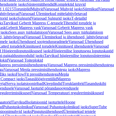
hendustele jaoks
Süsteemitihendid
Komplektid kruvid
d 1.0215
Toruniplid
Muhvid
Varuosad Muhvid jaoks
Siirmikud
Varuosad
ahtivõetavad
Varuosad Üleminekud mittelahtivõetavad
orid jaoks
Sulgurid
Varuosad Sulgurid jaoks
T-detailid
ks
Tarvikud Geberit Mapress C-terasele
Tihendid torudele ja
vask
Geberit Mapress vask
Varuosad Geberit Mapress vask
 jaoks
Sees asuv tsirkulatsioon
Varuosad Sees asuv tsirkulatsioon
, lahtivõetavad
Varuosad Üleminekud ja ühendused, lahtivõetavad
dmele jaoks
Ühendused soojendusseadmele
Varuosad Ühendused
atted torudele
Kinnitused torudele
Kinnitused ühendustele
Varuosad
d Hügieeniloputusüksused jaoks
Hügieenilise loputusega loputuskastid
i-paigaldusmoodulid jaoks
Tarvikud hügieenilise loputussüsteemiga
lokid
Varuosad Toiteplokid
apress pressimisühendustega
Varuosad Mapress pressimisühendustega
ega
Varuosad Mepla pressimisühendustega jaoks
Mapress
žiks jaoks
FlowFit pressühendustega
Mepla
 Compact jaoks
Tagasilöögiventiilid
Mapress
rjal
Serva isolatsiooniribad
Kleeplindid
Toruklambrid
Tasanduskihi
jendusele
Varuosad Jaoturid põrandasoojendusele
reguleerimisüksused
Varuosad Temperatuuri reguleerimisüksused
aatorid
Tarvikud
Isolatsioonid jaoturitele
Hoone
ud
Puhastuskolmikud
Varuosad Puhastuskolmikud jaoks
SuperTube
sioonimuhvid jaoks
Pingutusühendused
Üleminekud teistele