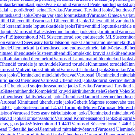
nitaarkeraamikast jaoks
Peale pandud
Varuosad Peale pandud jaoks
Lopu
alal ja poolkõrgel, seinal
Tarvikud
Varuosad Tarvikud jaoks
Ühendused
putuskastid jaoks
Omega varjatud loputuskastid
Varuosad Omega varjatu
tiilid
Täiteventiilid
Varuosad Täiteventiilid jaoks
Täiteventiilid varjatud l
lid keraamilistele loputuskastidele jaoks
Täiteventiilid loputuskastidele 
loputus
Varuosad Kahesüsteemne loputus jaoks
Sisegarnituurid
Varuosad
lowFit
Süsteemitorud ML
Süsteemitorud soojendusseade ML
Süsteemito
oon
Varuosad Sees asuv tsirkulatsioon jaoks
Lahutamatud üleminekud
Ül
admele
Üleminekud ja ühendused soojendusseadmele, lahtivõetavad
Ühen
itused ühendustele
Süsteemitihendid
Komplektid kruvid äärikühenduste
sed
Lahutamatud üleminekud
Varuosad Lahutamatud üleminekud jaoks
L
Tihendid torudele ja muhvidele
Katted torudele
Kinnitused torudele
Kinn
aruosad Muhvid jaoks
Liitmikud
Varuosad Liitmikud jaoks
Siirmikud
Var
oon jaoks
Üleminekud mittelahtivõetavad
Varuosad Üleminekud mittelah
urid jaoks
Ühendused
Varuosad Ühendused jaoks
Jaoturid keermeühend
sad Ühendused soojendusseadmele jaoks
Tarvikud
Varuosad Tarvikud j
ks
Süsteemitihendid
Komplektid kruvid äärikühendustele
Geberit Volex
Sü
 ühendused, lahtivõetavad jaoks
Ühendused
Jaoturid keermeühenduseg
Varuosad Kinnitused ühendustele jaoks
Geberit Mapress roostevaba tera
.4401 jaoks
Süsteemitorud 1.4521
Toruniplid
Muhvid
Varuosad Muhvid 
atsioon
Varuosad Sees asuv tsirkulatsioon jaoks
Üleminekud mittelahtivõ
etavad jaoks
Kompensaatorid
Varuosad Kompensaatorid jaoks
Sulgurid
V
eras, gaas jaoks
Süsteemitorud 1.4401
Varuosad Süsteemitorud 1.4401 j
sad T-detailid jaoks
Üleminekud mittelahtivõetavad
Varuosad Ülemineku
s
Sulgurid
Varuosad Sulgurid jaoks
Ühendused
Varuosad Ühendused jaok