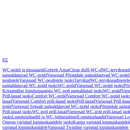
EE
WC-potid ja pissuaarid
Geberit AquaClean dušš-WC-d
WC-terviksea
paigaldatavad WC-potid
Varuosad Põrandale paigaldatavad WC-potid
pealistele
Varuosad WC-pealistele jaoks
Tarvikud
WC-tervikseadmetele
paigaldatavad WC-potid jaoks
WC-potid
Varuosad WC-potid jaoks
Põr
Keraamilise loputuspaagiga WC-pott paigaldatud jaoks
WC-potid
Varu
Prill-lauad jaoks
Comfort WC-potid
Varuosad Comfort WC-potid jaok
lauad
Varuosad Comfort prill-lauad jaoks
Prill-lauad
Varuosad Prill-lau
potid
Varuosad Seinale paigaldatavad WC-potid jaoks
Põrandale paiga
Prill-lauad jaoks
WC-poti prill-lauad
Varuosad WC-poti prill-lauad jao
jaoks
Loputusplaadid ja WC-juhtseadmed
Loputusplaadid
Varuosad Lop
Omega varjatud loputuskastidele jaoks
Kappa varjatud loputuskastidel
varjatud loputuskastidele
Varuosad Twinline varjatud loputuskastidele 