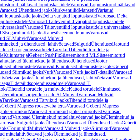
tustorud nähtavad loputuskastidele
Varuosad Loputustorud nähtavad
Varuosad Ühendused jaoks
Nurkventiilid
Mansetid
Varjatud
d loputuskastid jaoks
Delta varjatud loputuskastid
Varuosad Delta
oputuskastidele
Varuosad Täiteventiilid varjatud loputuskastidele
universaalsed
Varuosad Täiteventiilid loputuskastidele universaalsed
 Sisegarnituurid jaoks
Kahesüsteemne loputus
Varuosad
rud SL
Muhvid
Varuosad Muhvid
eminekud ja ühendused, lahtivõetavad
Sulgurid
Ühendused
Jaoturid
dused soojendusseadmele
Tarvikud
Tihendid torudele ja
le
Kulumaterjal
Geberit PushFit
Süsteemitorud ML
Süsteemitorud
ahutatavad üleminekud ja ühendused
Ühendused
Jaotur
itused ühendustele
Varuosad Kinnitused ühendustele jaoks
Geberit
uosad Siirmikud jaoks
Nurk
Varuosad Nurk jaoks
T-detailid
Varuosad
tivõetavad jaoks
Üleminekud ja ühendused, lahtivõetavad
Varuosad
usega
T-detailidsoojendusseadmele
Varuosad T-
aoks
Tihendid torudele ja muhvidele
Katted torudele
Kinnitused
steemitorud soojendusseade SL
Muhvid
Varuosad Muhvid
a
Tarvikud
Varuosad Tarvikud jaoks
Tihendid torudele ja
s
Geberit Mapress roostevaba teras
Varuosad Geberit Mapress
jaoks
Siirmikud
Varuosad Siirmikud jaoks
Torupõlved
Varuosad
etavad
Varuosad Üleminekud mittelahtivõetavad jaoks
Üleminekud ja
aruosad Sulgurid jaoks
Ühendused
Varuosad Ühendused jaoks
Geberit
aoks
Toruniplid
Muhvid
Varuosad Muhvid jaoks
Siirmikud
Varuosad
d mittelahtivõetavad jaoks
Üleminekud ja ühendused,
s
Tarvikud Geberit Mapress roostevabale terasele
Varuosad Tarvikud