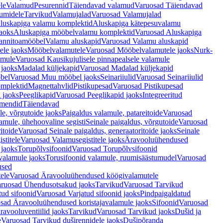
le
Valamud
Pesurennid
Täiendavad valamud
Varuosad Täiendavad
umidele
Tarvikud
Valamujalad
Varuosad Valamujalad
luskapiga valamu komplektid
Aluskapiga kätepesuvalamu
aoks
Aluskapiga mööbelvalamu komplektid
Varuosad Aluskapiga
annitoamööbel
Valamu aluskapid
Varuosad Valamu aluskapid
ele jaoks
Mööbelvalamutele
Varuosad Mööbelvalamutele jaoks
Nurk-
amule
Varuosad Kausikujulisele pinnapealsele valamule
 jaoks
Madalad küljekapid
Varuosad Madalad küljekapid
bel
Varuosad Muu mööbel jaoks
Seinariiulid
Varuosad Seinariiulid
omplektid
Magnettahvlid
Pistikupesad
Varuosad Pistikupesad
 jaoks
Peeglikapid
Varuosad Peeglikapid jaoks
Integreeritud
emendid
Täiendavad
e, võrgutoide jaoks
Paigaldus valamule, patareitoide
Varuosad
amule, ühehoovaline segisti
Seinale paigaldus, võrgutoide
Varuosad
itoide
Varuosad Seinale paigaldus, generaatoritoide jaoks
Seinale
stitele
Varuosad Valamusegistitele jaoks
Äravooluühendused
jaoks
Torupõlvsifoonid
Varuosad Torupõlvsifoonid
valamule jaoks
Torusifoonid valamule, ruumisäästumudel
Varuosad
used
ele
Varuosad Äravooluühendused köögivalamutele
ruosad Ühendusotsakud jaoks
Tarvikud
Varuosad Tarvikud
tud sifoonid
Varuosad Varjatud sifoonid jaoks
Pindpaigaldatud
sad Äravooluühendused koristajavalamule jaoks
Sifoonid
Varuosad
avooluventiilid jaoks
Tarvikud
Varuosad Tarvikud jaoks
Dušid ja
e
Varuosad Tarvikud duširennidele jaoks
Dušipõranda