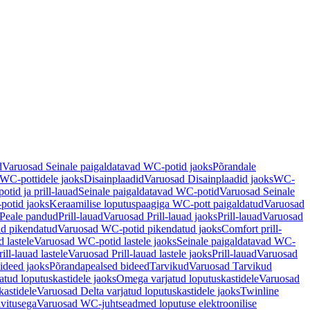
d
Varuosad Seinale paigaldatavad WC-potid jaoks
Põrandale
WC-pottidele jaoks
Disainplaadid
Varuosad Disainplaadid jaoks
WC-
tid ja prill-lauad
Seinale paigaldatavad WC-potid
Varuosad Seinale
potid jaoks
Keraamilise loputuspaagiga WC-pott paigaldatud
Varuosad
Peale pandud
Prill-lauad
Varuosad Prill-lauad jaoks
Prill-lauad
Varuosad
d pikendatud
Varuosad WC-potid pikendatud jaoks
Comfort prill-
 lastele
Varuosad WC-potid lastele jaoks
Seinale paigaldatavad WC-
rill-lauad lastele
Varuosad Prill-lauad lastele jaoks
Prill-lauad
Varuosad
ideed jaoks
Põrandapealsed bideed
Tarvikud
Varuosad Tarvikud
tud loputuskastidele jaoks
Omega varjatud loputuskastidele
Varuosad
kastidele
Varuosad Delta varjatud loputuskastidele jaoks
Twinline
ivitusega
Varuosad WC-juhtseadmed loputuse elektroonilise