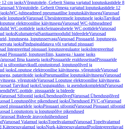
e 12 cm jaoks
Võrgutoitele, Geberit Sigma varjatud loputuskastidele 8
aruosad Võrgutoitele, Geberit Omega varjatud loputuskastidele 12
 jaoks
WC-juhtseadmed pneumaatilise loputuskäivitusega
Varuosad
ele loputusele
Varuosad Ühesüsteemsele loputusele jaoks
Tarvikud
putuse elektroonilise käivitusega
Varuosad WC-juhtseadmed
dulid WC-pottidele jaoks
Seinapealsetele WC-pottidele
Varuosad
ud jaoks
Kulumaterjal
Sanitaarmoodulid bideedele
Varuosad
arid, loputusega, loputusservaga
Varuosad Pissuaarid, loputusega,
servata jaoks
Pindpaigaldatava või varjatud pissuaari
ad Integreeritud pissuaari loputusregulaator jaoks
Integreeritud
sad Pissuaarid, loputusrežiim, kaanega / kaane jaoks
Varuosad Ilma kaaneta jaoks
Pissuaaride eraldusseinad
Pissuaaride
d ja sifoonitarvikud
Loputustorud, loputuspõlved ja
ud jaoks
Loputuse elektroonilise käivitusega, võrgutoide
Varuosad
usega, patareitoide jaoks
Pneumaatilise loputuskäivitusega
Varuosad
ivitusega, võrgutoide
Varuosad Loputuse elektroonilise käivitusega,
ruosad Tarvikud jaoks
Uuspaigaldus- ja asenduskomplektid
Varuosad
hendid
WC-pottide, pissuaaride ja bideede
Varuosad Sifoonid jaoks
Ühenduspõlved
Varuosad Ühenduspõlved
uosad Loputuspõlve pikendused jaoks
Ühendused PVC-st
Varuosad
ed pissuaaridele jaoks
Pissuaari sifoonid
Varuosad Pissuaari sifoonid
uosad Loputustoru ja loputuspõlve pikendused
Varuosad Bideede äravooluühendused
ud
Varuosad Valamud jaoks
Topeltvalamud
Varuosad Topeltvalamud
d Kätepesuvalamud jaoks
Nurk-kätepesuvalamud
Poolintegreeritavad