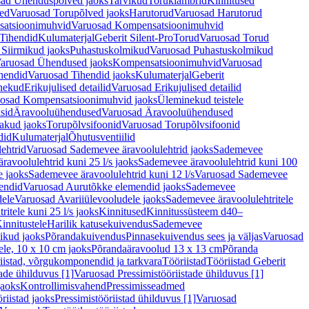
ad Ühenduspõlved jaoks
Tarvikud
Toruklambrid
Kinnitused
ed
Varuosad Torupõlved jaoks
Harutorud
Varuosad Harutorud
atsioonimuhvid
Varuosad Kompensatsioonimuhvid
Tihendid
Kulumaterjal
Geberit Silent-Pro
Torud
Varuosad Torud
Siirmikud jaoks
Puhastuskolmikud
Varuosad Puhastuskolmikud
aruosad Ühendused jaoks
Kompensatsioonimuhvid
Varuosad
hendid
Varuosad Tihendid jaoks
Kulumaterjal
Geberit
nekud
Erikujulised detailid
Varuosad Erikujulised detailid
osad Kompensatsioonimuhvid jaoks
Üleminekud teistele
sid
Äravooluühendused
Varuosad Äravooluühendused
akud jaoks
Torupõlvsifoonid
Varuosad Torupõlvsifoonid
did
Kulumaterjal
Õhutusventiilid
ehtrid
Varuosad Sademevee äravoolulehtrid jaoks
Sademevee
avoolulehtrid kuni 25 l/s jaoks
Sademevee äravoolulehtrid kuni 100
e jaoks
Sademevee äravoolulehtrid kuni 12 l/s
Varuosad Sademevee
endid
Varuosad Aurutõkke elemendid jaoks
Sademevee
dele
Varuosad Avariiülevooludele jaoks
Sademevee äravoolulehtritele
itele kuni 25 l/s jaoks
Kinnitused
Kinnitussüsteem d40–
innitustele
Harilik katusekuivendus
Sademevee
ikud jaoks
Põrandakuivendus
Pinnasekuivendus sees ja väljas
Varuosad
ele, 10 x 10 cm jaoks
Põrandaäravoolud 13 x 13 cm
Põranda
iistad, võrgukomponendid ja tarkvara
Tööriistad
Tööriistad Geberit
tade ühilduvus [1]
Varuosad Pressimistööriistade ühilduvus [1]
jaoks
Kontrollimisvahend
Pressimisseadmed
riistad jaoks
Pressimistööriistad ühilduvus [1]
Varuosad