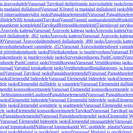
a äravooludele
Varuosad Tarvikud dušipõranda äravooludele jaoks
Sein
ja madalad dušialused
Varuosad Kõrged ja madalad dušialused jaoks
Min
d mineraalmaterjalist jaoks
Paigalduselemendid
Varuosad Paigalduselem
uššidele
Nišši hoiukastid
Tarvikud
Vannid
Vannid sanitaarakrüülist
Ristkül
einaankrute komplektid
Tarvikud
Remondikomplektid
Täiendavad tarvik
s
Äravoolu kattega
Varuosad Äravoolu kattega jaoks
Äravoolu katteta
Var
d dušialustele, d62 jaoks
Äravoolu kattega
Varuosad Äravoolu kattega
90
Varuosad Äravooluühendused dušialustele, d90 jaoks
Äravoolu katte
avooluühendused vannidele, d52
Varuosad Äravooluühendused vannide
d pöördrakendusele jaoks
Pöördrakenduse ja juurdevooluga
Varuosad Pö
akendusele ja juurdevoolule jaoks
Surverakendusega PushControl
Varu
ndusele PushControl jaoks
Ventiilkorgiga
Varuosad Ventiilkorgiga jaoks
ruosad Varjatud torukatkesti jaoks
Veeühendused
Installatsiooni- ja lop
kud
Varuosad Tarvikud jaoks
Paigalduselemendid
Varuosad Paigaldusele
jaoks
Elemendid bideedele
Varuosad Elemendid bideedele jaoks
Elemend
ele jaoks
Elemendid duššidele ja vannidele
Varuosad Elemendid duššide
mendid konsoolkoormustele
Varuosad Elemendid konsoolkoormustele j
heliisolatsioonile
Laudised
Paigalduselemendid
Varuosad Paigalduselem
jaoks
Elemendid bideedele
Varuosad Elemendid bideedele jaoks
Elemend
ele jaoks
Elemendid segistitele ja seadmetele
Varuosad Elemendid segisti
le jaoks
Elemendid konsoolkoormustele
Tarvikud
Varuosad Tarvikud ja
ix
Paigalduselemendid
Varuosad Paigalduselemendid jaoks
Elemendid WC
Varuosad Elemendid bideedele jaoks
Elemendid pissuaaridele
Varuosad 
avad loputuskastid
Nähtavad loputuskastid WC-pottidele, plastist
Varuos
inal jaoks
Madalal ja poolkõrgel, seinal
Varuosad Madalal ja poolkõrgel, 