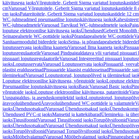
käivitusega jaoks
Võrgutoitele, Geberit Sigma varjatud loputuskastide
cm
Varuosad Võrgutoitele, Geberit Sigma varjatud loputuskastidele 8
cm jaoks
Patareitoitele, Geberit Sigma varjatud loputuskastidele 12 cm
WC-juhtseadmed pneumaatilise loputuskäivitusega jaoks
Kahesüsteems
WC-juhtseadmetele
Varuosad Tarvikud WC-juhtseadmetele jaoks
Paig
loputuse elektroonilise käivitusega jaoks
Ühendused
Geberit Monolith 
Seinapealsetele WC-pottidele jaoks
Põrandapealsetele WC-pottidele
Va
Sanitaarmoodulid bideedele jaoks
Seina- ja põrandapealsetele bideede
loputusservaga jaoks
Ilma kaaneta
Varuosad Ilma kaaneta jaoks
Pissuaa
loputusregulaatorile
Varuosad Pindpaigaldatava või varjatud pissuaari l
pissuaari loputusregulaatorile
Varuosad Integreeritud pissuaari loputusr
jaoks
Loputusservata
Varuosad Loputusservata jaoks
Pissuaarid, veeva
plastist eraldusseinad
Pissuaaride klaasist eraldusseinad
Pissuaaride san
üleminekud
Varuosad Loputustorud, loputuspõlved ja üleminekud jao
Loputuse elektroonilise käivitusega, võrgutoide jaoks
Loputuse elektro
Pneumaatilise loputuskäivitusega jaoks
Basic
Varuosad Basic jaoks
Pin
võrgutoide jaoks
Loputuse elektroonilise käivitusega, patareitoide
Varuo
Uuspaigaldus- ja asenduskomplektid jaoks
Loputustorud, loputuspõlv
äravooluühendused
Äravooluühendused WC-pottidele ja valamutele
V
jaoks
Ühendusotsakud
Varuosad Ühendusotsakud jaoks
Ühenduskompl
Ühendused PVC-st jaoks
Mansetid ja kattekübarad
Ülemineku- ja ühen
jaoks
Tigusifoonid
Varuosad Tigusifoonid jaoks
Torupõlvsifoonid
Varuo
jaoks
Ühendusotsakud
Varuosad Ühendusotsakud jaoks
Ühenduspõlve
jaoks
Torupõlvsifoonid
Varuosad Torupõlvsifoonid jaoks
Ühendusotsa
jaoks
Mööbelvalamud
Varuosad Mööbelvalamud jaoks
Pinnapealsed v