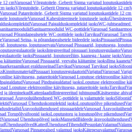
le 12 cm
Varuosad Võrgutoitele, Geberit Sigma varjatud loputuskastidel
 cm jaoks
Võrgutoitele, Geberit Omega varjatud loputuskastidele 12 cm
V
Varuosad Patareitoitele, Geberit Sigma varjatud loputuskastidele 12 cm
ele loputusele
Varuosad Kahesüsteemsele loputusele jaoks
Ühesüsteems
alduskomplektid
Varuosad Paigalduskomplektid jaoks
WC-juhtseadmed lo
sanitaarmoodulid
Sanitaarmoodulid WC-pottidele
Varuosad Sanitaarmoo
ruosad Põrandapealsetele WC-pottidele jaoks
Tarvikud
Varuosad Tarvik
le
Varuosad Seina- ja põrandapealsetele bideedele jaoks
Pissuaarid
Pissua
rid, loputusega, loputusservata
Varuosad Pissuaarid, loputusega, loputus
oputusregulaatorile jaoks
Integreeritud pissuaari loputusregulaator
Varuos
egulaatorile jaoks
Pissuaarid, loputusrežiim, kaanega / kaane jaoks
Varuo
ba käitamine
Varuosad Pissuaarid, veevaba käitamine jaoks
Ilma kaaneta
itaarkeraamikast eraldusseinad
Tarvikud
Varuosad Tarvikud jaoks
Sifooni
ks
Kinnitusmaterjal
Pissuaari loputusregulaatorid
Varjatud
Varuosad Varjat
onilise käivitusega, patareitoide
Varuosad Loputuse elektroonilise käivit
dpaigaldatud
Varuosad Pindpaigaldatud jaoks
Loputuse elektroonilise kä
sad Loputuse elektroonilise käivitusega, patareitoide jaoks
Tarvikud
Va
ed ja üleminekud
Katteplaadid
Integreeritud juhtnupud
Käsitsemise abiva
aruosad Äravooluühendused WC-pottidele ja valamutele jaoks
Sifoonid
ektid
Varuosad Ühenduskomplektid jaoks
Loputuspõlve pikendused
Var
dusdetailid
Äravooluühendused pissuaaridele
Varuosad Äravooluühendus
sad Torupõlvsifoonid jaoks
Loputustoru ja loputuspõlve pikendused
Var
d
Varuosad Ühenduspõlved jaoks
Mansetid
Bideede äravooluühendused
kud
Ühenduspõlved
Katted
Ühendused
Tihendid
Pesuplats
Valamud
Valam
alamud
Varuosad Pinnapealsed valamud jaoks
Kätepesuvalamud
Varuosa