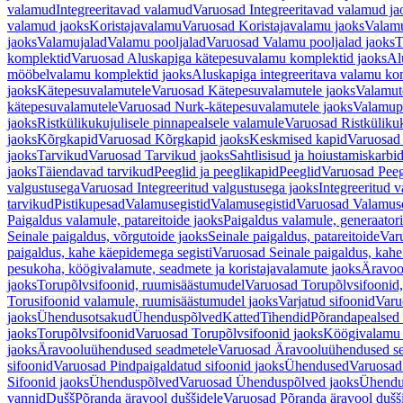
valamud
Integreeritavad valamud
Varuosad Integreeritavad valamud ja
valamud jaoks
Koristajavalamu
Varuosad Koristajavalamu jaoks
Valam
jaoks
Valamujalad
Valamu pooljalad
Varuosad Valamu pooljalad jaoks
T
komplektid
Varuosad Aluskapiga kätepesuvalamu komplektid jaoks
Al
mööbelvalamu komplektid jaoks
Aluskapiga integreeritava valamu ko
jaoks
Kätepesuvalamutele
Varuosad Kätepesuvalamutele jaoks
Valamut
kätepesuvalamutele
Varuosad Nurk-kätepesuvalamutele jaoks
Valamup
jaoks
Ristkülikukujulisele pinnapealsele valamule
Varuosad Ristkülikuk
jaoks
Kõrgkapid
Varuosad Kõrgkapid jaoks
Keskmised kapid
Varuosad
jaoks
Tarvikud
Varuosad Tarvikud jaoks
Sahtlisisud ja hoiustamiskarbi
jaoks
Täiendavad tarvikud
Peeglid ja peeglikapid
Peeglid
Varuosad Peeg
valgustusega
Varuosad Integreeritud valgustusega jaoks
Integreeritud v
tarvikud
Pistikupesad
Valamusegistid
Valamusegistid
Varuosad Valamuse
Paigaldus valamule, patareitoide jaoks
Paigaldus valamule, generaatori
Seinale paigaldus, võrgutoide jaoks
Seinale paigaldus, patareitoide
Varu
paigaldus, kahe käepidemega segisti
Varuosad Seinale paigaldus, kahe
pesukoha, köögivalamute, seadmete ja koristajavalamute jaoks
Äravoo
jaoks
Torupõlvsifoonid, ruumisäästumudel
Varuosad Torupõlvsifoonid,
Torusifoonid valamule, ruumisäästumudel jaoks
Varjatud sifoonid
Varu
jaoks
Ühendusotsakud
Ühenduspõlved
Katted
Tihendid
Põrandapealsed 
jaoks
Torupõlvsifoonid
Varuosad Torupõlvsifoonid jaoks
Köögivalamu
jaoks
Äravooluühendused seadmetele
Varuosad Äravooluühendused se
sifoonid
Varuosad Pindpaigaldatud sifoonid jaoks
Ühendused
Varuosad
Sifoonid jaoks
Ühenduspõlved
Varuosad Ühenduspõlved jaoks
Ühendu
vannid
Dušš
Põranda äravool duššidele
Varuosad Põranda äravool dušši