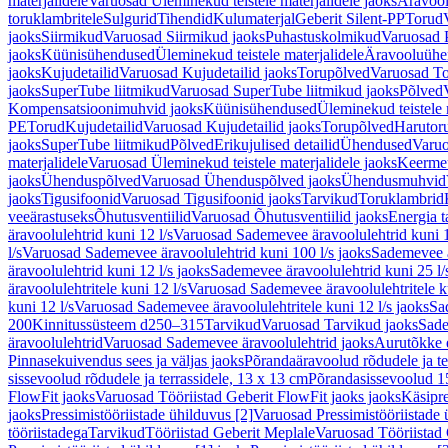
materjalidele
Varuosad Üleminekud teistele materjalidele jaoks
Äravoo
toruklambritele
Sulgurid
Tihendid
Kulumaterjal
Geberit Silent-PP
Torud
jaoks
Siirmikud
Varuosad Siirmikud jaoks
Puhastuskolmikud
Varuosad 
jaoks
Küünisühendused
Üleminekud teistele materjalidele
Äravooluühe
jaoks
Kujudetailid
Varuosad Kujudetailid jaoks
Torupõlved
Varuosad To
jaoks
SuperTube liitmikud
Varuosad SuperTube liitmikud jaoks
Põlved
Kompensatsioonimuhvid jaoks
Küünisühendused
Üleminekud teistele 
PE
Torud
Kujudetailid
Varuosad Kujudetailid jaoks
Torupõlved
Harutor
jaoks
SuperTube liitmikud
Põlved
Erikujulised detailid
Ühendused
Varuo
materjalidele
Varuosad Üleminekud teistele materjalidele jaoks
Keerme
jaoks
Ühenduspõlved
Varuosad Ühenduspõlved jaoks
Ühendusmuhvid
jaoks
Tigusifoonid
Varuosad Tigusifoonid jaoks
Tarvikud
Toruklambrid
veeärastuseks
Õhutusventiilid
Varuosad Õhutusventiilid jaoks
Energia t
äravoolulehtrid kuni 12 l/s
Varuosad Sademevee äravoolulehtrid kuni 1
l/s
Varuosad Sademevee äravoolulehtrid kuni 100 l/s jaoks
Sademevee ä
äravoolulehtrid kuni 12 l/s jaoks
Sademevee äravoolulehtrid kuni 25 l/
äravoolulehtritele kuni 12 l/s
Varuosad Sademevee äravoolulehtritele ku
kuni 12 l/s
Varuosad Sademevee äravoolulehtritele kuni 12 l/s jaoks
Sa
200
Kinnitussüsteem d250–315
Tarvikud
Varuosad Tarvikud jaoks
Sade
äravoolulehtrid
Varuosad Sademevee äravoolulehtrid jaoks
Aurutõkke 
Pinnasekuivendus sees ja väljas jaoks
Põrandaäravoolud rõdudele ja te
sissevoolud rõdudele ja terrassidele, 13 x 13 cm
Põrandasissevoolud 1
FlowFit jaoks
Varuosad Tööriistad Geberit FlowFit jaoks jaoks
Käsipre
jaoks
Pressimistööriistade ühilduvus [2]
Varuosad Pressimistööriistade 
tööriistadega
Tarvikud
Tööriistad Geberit Meplale
Varuosad Tööriistad 