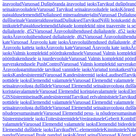
äravoolud
Varuosad Dušipõranda äravoolud jaoks
Tarvikud dušipõrand
seinaäravooludele
Varuosad Tarvikud seinaäravooludele jaoks
Kõrged 
paigalduselemendid
Dušialused mineraalmaterjalist
Varuosad Dušialuse
duššiseinale
Vannieraldusseinad
Dušiuksed
Tarvikud
Nišši hoiukastid d
imikutele
Paigalduselemendid
Jalgade komplektid ning traaversite ja s
dušialustele, d52
Varuosad Äravooluühendused dušialustele, d52 jaok
jaoks
Äravooluühendused dušialustele, d62
Varuosad Äravooluühenduse
kate
Varuosad Äravoolu kate jaoks
Äravooluühendused dušialustele, d
Äravoolu katteta jaoks
Äravoolu kate
Varuosad Äravoolu kate jaoks
Är
jaoks
Valmis komplektid pöördrakendusele
Varuosad Valmis komplekti
pöördrakendusele ja juurdevoolule
Varuosad Valmis komplektid pöördr
surverakendusele PushControl
Varuosad Valmis komplektid surverake
Äravoolugarnituuride tarvikud vannidele jaoks
Varjatud torukatkesti
Va
jaoks
Kandesüsteemid
Varuosad Kandesüsteemid jaoks
Laudised
Tarvi
pottidele jaoks
Elemendid valamutele
Varuosad Elemendid valamutele 
seinaäravooluga duššidele
Varuosad Elemendid seinaäravooluga duššid
koristajavalamutele
Varuosad Elemendid koristajavalamutele jaoks
Ele
GIS
Süsteemiseinad
Kandesüsteemid
Tarvikud eelvalmististele
Tarvikud 
pottidele jaoks
Elemendid valamutele
Varuosad Elemendid valamutele 
seinaäravooluga duššidele
Varuosad Elemendid seinaäravooluga duššid
nõudepesumasinatele
Varuosad Elemendid pesu- ja nõudepesumasinate
Süsteemiseintele jaoks
Toitesüsteemidele
Veeärastusele
Geberit Kombif
valamutele
Varuosad Elemendid valamutele jaoks
Elemendid bideedele
Elemendid duššidele jaoks
Tarvikud
WC-elementidele
Kinnitustele
Näht
pandud
Varuosad Peale pandud jaoks
Kõrgel seinal
Varuosad Kõrgel se