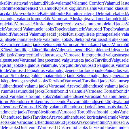
oks
Süvistatavad valamud
Nurk-valamud
Valamud Comfort
Valamud laste
ud
Mitmeotstarbelised valamud
Kipsist kogumisvalamu
Valamud klassiru
arvikud
Äravoolu kate
Käterätihoidik
Kinnitusmaterjal
Dekoratiivkatted
A
uskapiga valamu komplektid
Varuosad Aluskapiga valamu komplektid j
mplektid
Varuosad Aluskapiga integreeritava valamu komplektid jaoks
V
ele
Varuosad Valamutele jaoks
Topeltvalamutele
Varuosad Topeltvalamut
laadid
Varuosad Valamuplaadid jaoks
Kausikujulisele pinnapealsele val
ujulisele pinnapealsele valamule jaoks
Küljekapid
Varuosad Küljekapid
 Keskmised kapid jaoks
Seinakapid
Varuosad Seinakapid jaoks
Muu möö
d
Käterätihoidik ja käterätikonks
Valguselemendid
Käepidemed
Jalgade k
lid jaoks
Integreeritud valgustusega
Varuosad Integreeritud valgustusega
algustuseta
Varuosad Integreeritud valgustuseta jaoks
Tarvikud
Valgusel
gistid jaoks
Paigaldus valamule, võrgutoide
Varuosad Paigaldus valamul
toide
Varuosad Paigaldus valamule, generaatoritoide jaoks
Paigaldus val
osad Seinale paigaldus, patareitoide jaoks
Seinale paigaldus, generaator
 käepidemega segisti jaoks
Tarvikud
Varuosad Tarvikud jaoks
Valamusegi
luühendused valamu jaoks
Varuosad Äravooluühendused valamu jaoks 
 ruumisäästumudel jaoks
Torusifoonid valamule
Varuosad Torusifoonid 
osad Varjatud sifoonid jaoks
Valamuühendused
Varuosad Valamuühend
torud
Pikendused
Rakendussüsteemid
Äravooluühendused köögivalamut
 ühendused
Varuosad Köögivalamu ühendused jaoks
Ühendusotsakud
Va
admetele jaoks
Torupõlvsifoonid
Varuosad Torupõlvsifoonid jaoks
Varja
 Ühendused jaoks
Tarvikud
Äravooluühendused koristajavalamule
Varuo
sotsakud
Varuosad Ühendusotsakud jaoks
Äravooluventiilid
Varuosad Är
dele jaoks
Duširennid
Varuosad Duširennid jaoks
Tarvikud duširennidel