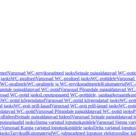
dmed
Varuosad WC-tervikseadmed jaoks
Seinale paigaldatavad WC-poti
 jaoks
WC-pealised
Varuosad WC-pealised jaoks
WC-pottidele
Varuosad 
WC-pealistele
WC-pealistele ja WC-tervikseadmetele
Kulumaterjal
WC-po
andale paigaldatavad WC-potid
Varuosad Põrandale paigaldatavad WC-
osad WC-potid jaoks
Loputuspaagid WC-pottidele, sanitaarkeraamikast
s
WC-potid kõrgendatud
Varuosad WC-potid kõrgendatud jaoks
WC-poti
ad jaoks
WC-poti prill-lauad
Varuosad WC-poti prill-lauad jaoks
WC-potid
ldatavad WC-potid
Varuosad Põrandale paigaldatavad WC-potid jaoks
P
ks
Bideed
Seinale paigaldatavad bideed
Varuosad Seinale paigaldatavad b
utusplaadid jaoks
Sigma varjatud loputuskastidele
Varuosad Sigma varja
e
Varuosad Kappa varjatud loputuskastidele jaoks
Delta varjatud loputus
jaoks
Tarvikud
Kulumaterjal
WC-juhtseadmed loputuse elektroonilise kä