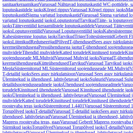
sanitaarkeraamikast
Varuosad Nähtavad loputuskastid WC-pottidele, sa
loputuskastidele jaoks
Kõrgel rippuv
Varuosad Kõrgel rippuv jaoks
Mad
loputuskastid
Sigma varjatud loputuskastid
Varuosad Sigma varjatud lo
varjatud loputuskastid jaoks
Loputustorud
Tarvikud
Täite- ja loputusven
jaoks
Täiteventiilid keraamilistele loputuskastidele
Varuosad Täiteventii
jaoks
Loputusventiilid
Varuosad Loputusventiilid jaoks
Kahesüsteemne 
Kahesüsteemne loputus jaoks
Tarvikud
Triger
Toitesüsteemid
Geberit F
jaoks
Liitmikud
Redutseerijad
Põlved
T-ühendused
Sees asuv tsirkulatsi
keermeühendusega
Pressühendusega jaotur
T-ühendused soojendusse
muhvidele
Tihendid muhvidele
Katted torudele
Kinnitused torudele
Kinn
soojendusseade ML
Muhvid
Varuosad Muhvid jaoks
Nurgad
T-ühendu
keermeühendusega
Kütteühendused
Tarvikud
Varuosad Tarvikud jaoks
Mepla
Süsteemitorud ML
Süsteemitorud soojendusseade ML
Muhvid
V
T-detailid jaoks
Sees asuv tsirkulatsioon
Varuosad Sees asuv tsirkulatsi
Üleminekud ja ühendused, lahtivõetavad jaoks
Sulgurid
Varuosad Sulg
detailidsoojendusseadmele jaoks
Ühendused soojendusseadmele
Varuo
torudele
Kinnitused ühendustele
Varuosad Kinnitused ühendustele jao
jaoks
Üleminekud ja ühendused, lahtivõetavad
Varuosad Üleminekud ja
muhvidele
Katted torudele
Kinnitused torudele
Kinnitused ühendustele
roostevaba teras jaoks
Süsteemitorud 1.4401
Varuosad Süsteemitorud 1
Torupõlved jaoks
T-detailid
Varuosad T-detailid jaoks
Sees asuv tsirkul
ühendused, lahtivõetavad
Varuosad Üleminekud ja ühendused, lahtivõ
Mapress roostevaba teras, gaas
Varuosad Geberit Mapress roostevaba t
Siirmikud jaoks
Torupõlved
Varuosad Torupõlved jaoks
T-detailid
Varuo
lahtivõetavad
Varuosad Üleminekud ja ühendused, lahtivõetavad jaok