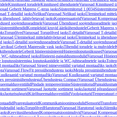
idele
Kinnitused torudele
Kinnitused ühendustele
Varuosad Kinnitused ü
osad Geberit Mapress C-teras jaoks
Süsteemitorud 1.0034
Süsteemitoru
sad T-detailid jaoks
Nelikud
Varuosad Nelikud jaoks
Üleminekud mittel
 ühendused, lahtivõetavad jaoks
Kompensaatorid
Varuosad Kompensaat
dused soojendusseadmele
Varuosad Ühendused soojendusseadmele jao
Süsteemitihendid
Komplektid kruvid äärikühendustele
Geberit Mapress 
oks
Torupõlved
Varuosad Torupõlved jaoks
T-detailid
Varuosad T-detailid
aruosad Üleminekud mittelahtivõetavad jaoks
Üleminekud ja ühendused
d jaoks
T-detailid soojendusseadmele
Varuosad T-detailid soojendussea
arvikud Geberit Mapressile vask jaoks
Tihendid torudele ja muhvidele
K
ikühendustele
Geberit hügieenisüsteem
Hügieeniloputusüksused
Varuosa
ja WC-juhtseadmed jaoks
Hügieeni-paigaldusmoodulid
Varuosad Hügieen
e loputussüsteemiga loputuskastidele ja WC-juhtseadmetele jaoks
Toitep
ud montaažiks
Varuosad Sirged istmeventiilid varjatud montaažiks jaoks
M
ega
Varuosad FlowFit pressühendustega jaoks
Mepla pressimisühendust
uulkraanid varjatud montaažiks
Varuosad Kuulkraanid varjatud montaa
ex pressimisühendustega
Ühendustega Compact
Varuosad Ühendustega
ueemaldusventiilid
Pindade tempereerimine
Süsteemitorud
Paigaldusmate
oturite sortiment
Varuosad Jaoturite sortiment jaoks
Jaoturid põrandasoo
oks
Jaoturisulgurid
Kiirõhueemaldusventiilid
Voolujaoturid
Temperatuuri 
ostaadid
Pearegulaatorid
Kommunikatsioonimoodulid
Sensorid
Transform
udetailid jaoks
Torupõlved
Harutorud
Varuosad Harutorud jaoks
Siirmik
jaoks
Keevitusühendused
Kompensatsioonimuhvid
Varuosad Kompensat