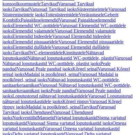
konsoolkoormustele
Tarvikud
Varuosad Tarvikud
jaoks
Tarvikud
Varuosad Tarvikud jaoks
Süsteemiseintele
Varuosad
Süsteemiseintele jaoks
Toitesüsteemidele
Veeärastusele
Geberit
Kombifix
Paigalduselemendid
Varuosad Paigalduselemendid
jaoks
Elemendid WC-pottidele
Varuosad Elemendid WC-pottidele
jaoks
Elemendid valamutele
Varuosad Elemendid valamutele
jaoks
Elemendid bideedele
Varuosad Elemendid bideedele
jaoks
Elemendid pissuaaridele
Varuosad Elemendid pissuaaridele
jaoks
Elemendid duššidele
Varuosad Elemendid duššidele
jaoks
Tarvikud
WC-elementidele
Kinnitustele
Nähtavad
loputuskastid
Nähtavad loputuskastid WC-pottidele, plastist
Varuosad
Nähtavad loputuskastid WC-pottidele, plastist jaoks
Peale
pandud
Varuosad Peale pandud jaoks
Kõrgel seinal
Varuosad Kõrgel
seinal jaoks
Madalal ja poolkõrgel, seinal
Varuosad Madalal ja
poolkõrgel, seinal jaoks
Nähtavad loputuskastid WC-pottidele,
sanitaarkeraamikast
Varuosad Nähtavad loputuskastid WC-pottidele,
sanitaarkeraamikast jaoks
Peale pandud
Varuosad Peale pandud
jaoks
Loputustorud nähtavad loputuskastidele
Varuosad Loputustorud
nähtavad loputuskastidele jaoks
Kõrgel rippuv
Varuosad Kõrgel
rippuv jaoks
Madalal ja poolkõrgel, seinal
Tarvikud
Varuosad
Tarvikud jaoks
Ühendused
Varuosad Ühendused
jaoks
Nurkventiilid
Mansetid
Varjatud loputuskastid
Sigma varjatud
loputuskastid
Varuosad Sigma varjatud loputuskastid jaoks
Omega
varjatud loputuskastid
Varuosad Omega varjatud loputuskastid
jaoks
Delta varjatud loputuskastid
Varuosad Delta varjatud