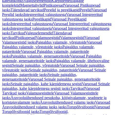
käterätikonks
Valguselemendid
Käepidemed
Jalgade
komplektid
Magnettahvlid
Pistikupesad
Varuosad Pistikupesad
jaoks
Täiendavad tarvikud
Peeglid ja peeglikapid
Peeglid
Varuosad
Peeglid jaoks
Integreeritud valgustusega
Varuosad Integreeritud
valgustusega jaoks
Peeglikapid
Varuosad Peeglikapid
jaoks
Integreeritud valgustusega
Varuosad Integreeritud valgustusega
jaoks
Integreeritud valgustuseta
Varuosad Integreeritud valgustuseta
jaoks
Tarvikud
Valguselemendid
Täiendavad
tarvikud
Pistikupesad
Valamusegistid
Valamusegistid
Varuosad
Valamusegistid jaoks
Paigaldus valamule, võrgutoide
Varuosad
Paigaldus valamule, võrgutoide jaoks
Paigaldus valamule,
patareitoide
Varuosad Paigaldus valamule, patareitoide
jaoks
Paigaldus valamule, generaatoritoide
Varuosad Paigaldus
valamule, generaatoritoide jaoks
Paigaldus valamule, ühehoovaline
segisti
Seinale paigaldus, võrgutoide
Varuosad Seinale paigaldus,
võrgutoide jaoks
Seinale paigaldus, patareitoide
Varuosad Seinale
paigaldus, patareitoide jaoks
Seinale paigaldus,
generaatoritoide
Varuosad Seinale paigaldus, generaatoritoide
jaoks
Seinale paigaldus, kahe käepidemega segisti
Varuosad Seinale
paigaldus, kahe käepidemega segisti jaoks
Tarvikud
Varuosad
Tarvikud jaoks
Valamusegistitele
Varuosad Valamusegistitele
jaoks
Äravooluühendused pesukoha, köögivalamute, seadmete ja
koristajavalamute jaoks
Äravooluühendused valamu jaoks
Varuosad
Äravooluühendused valamu jaoks jaoks
Torupõlvsifoonid
Varuosad
Torupõlvsifoonid jaoks
Torupõlvsifoonid,