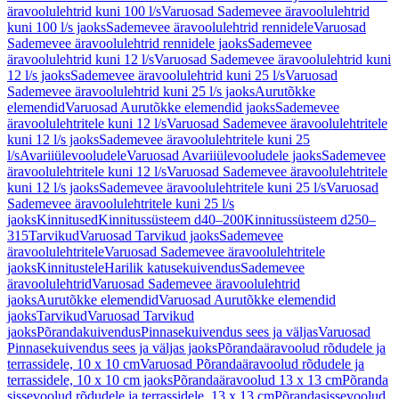
äravoolulehtrid kuni 100 l/s
Varuosad Sademevee äravoolulehtrid
kuni 100 l/s jaoks
Sademevee äravoolulehtrid rennidele
Varuosad
Sademevee äravoolulehtrid rennidele jaoks
Sademevee
äravoolulehtrid kuni 12 l/s
Varuosad Sademevee äravoolulehtrid kuni
12 l/s jaoks
Sademevee äravoolulehtrid kuni 25 l/s
Varuosad
Sademevee äravoolulehtrid kuni 25 l/s jaoks
Aurutõkke
elemendid
Varuosad Aurutõkke elemendid jaoks
Sademevee
äravoolulehtritele kuni 12 l/s
Varuosad Sademevee äravoolulehtritele
kuni 12 l/s jaoks
Sademevee äravoolulehtritele kuni 25
l/s
Avariiülevooludele
Varuosad Avariiülevooludele jaoks
Sademevee
äravoolulehtritele kuni 12 l/s
Varuosad Sademevee äravoolulehtritele
kuni 12 l/s jaoks
Sademevee äravoolulehtritele kuni 25 l/s
Varuosad
Sademevee äravoolulehtritele kuni 25 l/s
jaoks
Kinnitused
Kinnitussüsteem d40–200
Kinnitussüsteem d250–
315
Tarvikud
Varuosad Tarvikud jaoks
Sademevee
äravoolulehtritele
Varuosad Sademevee äravoolulehtritele
jaoks
Kinnitustele
Harilik katusekuivendus
Sademevee
äravoolulehtrid
Varuosad Sademevee äravoolulehtrid
jaoks
Aurutõkke elemendid
Varuosad Aurutõkke elemendid
jaoks
Tarvikud
Varuosad Tarvikud
jaoks
Põrandakuivendus
Pinnasekuivendus sees ja väljas
Varuosad
Pinnasekuivendus sees ja väljas jaoks
Põrandaäravoolud rõdudele ja
terrassidele, 10 x 10 cm
Varuosad Põrandaäravoolud rõdudele ja
terrassidele, 10 x 10 cm jaoks
Põrandaäravoolud 13 x 13 cm
Põranda
sissevoolud rõdudele ja terrassidele, 13 x 13 cm
Põrandasissevoolud