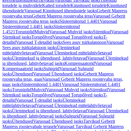
keermeühendusega
Tarvikud
Varuosad Tarvikud jaoks
Tihendid
torudele ja muhvidele
Katted torudele
Kinnitused torudele
Kinnitused
ühendustele
Varuosad Kinnitused ühendustele jaoks
Geberit Mapress
roostevaba teras
Geberit Mapress roostevaba teras
Varuosad Geberit
Mapress roostevaba teras jaoks
Süsteemitorud 1.4401
Varuosad
Süsteemitorud 1.4401 jaoks
Süsteemitorud
1.4521
Toruniplid
Muhvid
Varuosad Muhvid jaoks
Siirmikud
Varuosad
Siirmikud jaoks
Torupõlved
Varuosad Torupõlved jaoks
T-
detailid
Varuosad T-detailid jaoks
Sees asuv tsirkulatsioon
Varuosad
Sees asuv tsirkulatsioon jaoks
Üleminekud
mittelahtivõetavad
Varuosad Üleminekud mittelahtivõetavad
jaoks
Üleminekud ja ühendused, lahtivõetavad
Varuosad Üleminekud
ja ühendused, lahtivõetavad jaoks
Kompensaatorid
Varuosad
Kompensaatorid jaoks
Sulgurid
Varuosad Sulgurid
jaoks
Ühendused
Varuosad Ühendused jaoks
Geberit Mapress
roostevaba teras, gaas
Varuosad Geberit Mapress roostevaba teras,
gaas jaoks
Süsteemitorud 1.4401
Varuosad Süsteemitorud 1.4401
jaoks
Toruniplid
Muhvid
Varuosad Muhvid jaoks
Siirmikud
Varuosad
Siirmikud jaoks
Torupõlved
Varuosad Torupõlved jaoks
T-
detailid
Varuosad T-detailid jaoks
Üleminekud
mittelahtivõetavad
Varuosad Üleminekud mittelahtivõetavad
jaoks
Üleminekud ja ühendused, lahtivõetavad
Varuosad Üleminekud
ja ühendused, lahtivõetavad jaoks
Sulgurid
Varuosad Sulgurid
jaoks
Ühendused
Varuosad Ühendused jaoks
Tarvikud Geberit
Mapress roostevabale terasele
Varuosad Tarvikud Geberit Mapress