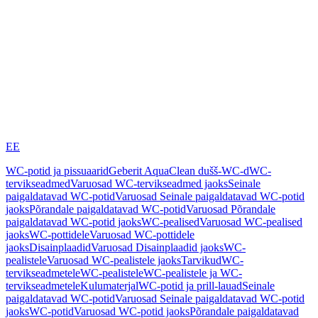
EE
WC-potid ja pissuaarid
Geberit AquaClean dušš-WC-d
WC-
tervikseadmed
Varuosad WC-tervikseadmed jaoks
Seinale
paigaldatavad WC-potid
Varuosad Seinale paigaldatavad WC-potid
jaoks
Põrandale paigaldatavad WC-potid
Varuosad Põrandale
paigaldatavad WC-potid jaoks
WC-pealised
Varuosad WC-pealised
jaoks
WC-pottidele
Varuosad WC-pottidele
jaoks
Disainplaadid
Varuosad Disainplaadid jaoks
WC-
pealistele
Varuosad WC-pealistele jaoks
Tarvikud
WC-
tervikseadmetele
WC-pealistele
WC-pealistele ja WC-
tervikseadmetele
Kulumaterjal
WC-potid ja prill-lauad
Seinale
paigaldatavad WC-potid
Varuosad Seinale paigaldatavad WC-potid
jaoks
WC-potid
Varuosad WC-potid jaoks
Põrandale paigaldatavad