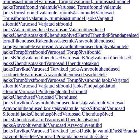
ruumisäästumudel
Varuosad Torupõlvsifoonid, ruumisäästumudel
jaoks
Torusifoonid valamule
Varuosad Torusifoonid valamule
jaoks
Torusifoonid valamule, ruumisäästumudel
Varuosad
Torusifoonid valamule, ruumisäästumudel jaoks
Varjatud
sifoonid
Varuosad Varjatud sifoonid
jaoks
Valamuühendused
Varuosad Valamuühendused
jaoks
Ühendusotsakud
Ühenduspõlved
Katted
Tihendid
Põrandapealsed
torud
Pikendused
Rakendussüsteemid
Äravooluühendused
köögivalamutele
Varuosad Äravooluühendused köögivalamutele
jaoks
Torupõlvsifoonid
Varuosad Torupõlvsifoonid
jaoks
Köögivalamu ühendused
Varuosad Köögivalamu ühendused
jaoks
Ühendusotsakud
Varuosad Ühendusotsakud
jaoks
Tarvikud
Varuosad Tarvikud jaoks
Äravooluühendused
seadmetele
Varuosad Äravooluühendused seadmetele
jaoks
Torupõlvsifoonid
Varuosad Torupõlvsifoonid jaoks
Varjatud
sifoonid
Varuosad Varjatud sifoonid jaoks
Pindpaigaldatud
sifoonid
Varuosad Pindpaigaldatud sifoonid
jaoks
Ühendused
Varuosad Ühendused
jaoks
Tarvikud
Äravooluühendused koristajavalamule
Varuosad
Äravooluühendused koristajavalamule jaoks
Sifoonid
Varuosad
Sifoonid jaoks
Ühenduspõlved
Varuosad Ühenduspõlved
jaoks
Ühendusotsakud
Varuosad Ühendusotsakud
jaoks
Äravooluventiilid
Varuosad Äravooluventiilid
jaoks
Tarvikud
Varuosad Tarvikud jaoks
Dušid ja vannid
Dušš
Põranda
äravool duššidele
Varuosad Põranda äravool duššidele