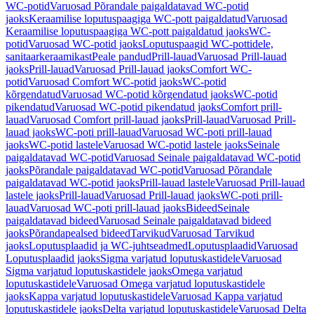
WC-potid
Varuosad Põrandale paigaldatavad WC-potid
jaoks
Keraamilise loputuspaagiga WC-pott paigaldatud
Varuosad
Keraamilise loputuspaagiga WC-pott paigaldatud jaoks
WC-
potid
Varuosad WC-potid jaoks
Loputuspaagid WC-pottidele,
sanitaarkeraamikast
Peale pandud
Prill-lauad
Varuosad Prill-lauad
jaoks
Prill-lauad
Varuosad Prill-lauad jaoks
Comfort WC-
potid
Varuosad Comfort WC-potid jaoks
WC-potid
kõrgendatud
Varuosad WC-potid kõrgendatud jaoks
WC-potid
pikendatud
Varuosad WC-potid pikendatud jaoks
Comfort prill-
lauad
Varuosad Comfort prill-lauad jaoks
Prill-lauad
Varuosad Prill-
lauad jaoks
WC-poti prill-lauad
Varuosad WC-poti prill-lauad
jaoks
WC-potid lastele
Varuosad WC-potid lastele jaoks
Seinale
paigaldatavad WC-potid
Varuosad Seinale paigaldatavad WC-potid
jaoks
Põrandale paigaldatavad WC-potid
Varuosad Põrandale
paigaldatavad WC-potid jaoks
Prill-lauad lastele
Varuosad Prill-lauad
lastele jaoks
Prill-lauad
Varuosad Prill-lauad jaoks
WC-poti prill-
lauad
Varuosad WC-poti prill-lauad jaoks
Bideed
Seinale
paigaldatavad bideed
Varuosad Seinale paigaldatavad bideed
jaoks
Põrandapealsed bideed
Tarvikud
Varuosad Tarvikud
jaoks
Loputusplaadid ja WC-juhtseadmed
Loputusplaadid
Varuosad
Loputusplaadid jaoks
Sigma varjatud loputuskastidele
Varuosad
Sigma varjatud loputuskastidele jaoks
Omega varjatud
loputuskastidele
Varuosad Omega varjatud loputuskastidele
jaoks
Kappa varjatud loputuskastidele
Varuosad Kappa varjatud
loputuskastidele jaoks
Delta varjatud loputuskastidele
Varuosad Delta