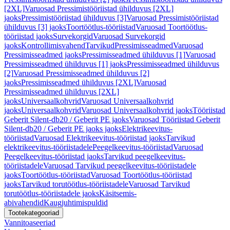
[2XL]
Varuosad Pressimistööriistad ühilduvus [2XL]
jaoks
Pressimistööriistad ühilduvus [3]
Varuosad Pressimistööriistad
ühilduvus [3] jaoks
Toortöötlus-tööriistad
Varuosad Toortöötlus-
tööriistad jaoks
Survekorgid
Varuosad Survekorgid
jaoks
Kontrollimisvahend
Tarvikud
Pressimisseadmed
Varuosad
Pressimisseadmed jaoks
Pressimisseadmed ühilduvus [1]
Varuosad
Pressimisseadmed ühilduvus [1] jaoks
Pressimisseadmed ühilduvus
[2]
Varuosad Pressimisseadmed ühilduvus [2]
jaoks
Pressimisseadmed ühilduvus [2XL]
Varuosad
Pressimisseadmed ühilduvus [2XL]
jaoks
Universaalkohvrid
Varuosad Universaalkohvrid
jaoks
Universaalkohvrid
Varuosad Universaalkohvrid jaoks
Tööriistad
Geberit Silent-db20 / Geberit PE jaoks
Varuosad Tööriistad Geberit
Silent-db20 / Geberit PE jaoks jaoks
Elektrikeevitus-
tööriistad
Varuosad Elektrikeevitus-tööriistad jaoks
Tarvikud
elektrikeevitus-tööriistadele
Peegelkeevitus-tööriistad
Varuosad
Peegelkeevitus-tööriistad jaoks
Tarvikud peegelkeevitus-
tööriistadele
Varuosad Tarvikud peegelkeevitus-tööriistadele
jaoks
Toortöötlus-tööriistad
Varuosad Toortöötlus-tööriistad
jaoks
Tarvikud torutöötlus-tööriistadele
Varuosad Tarvikud
torutöötlus-tööriistadele jaoks
Käsitsemis-
abivahendid
Kaugjuhtimispuldid
Tootekategooriad
Vannitoaseeriad