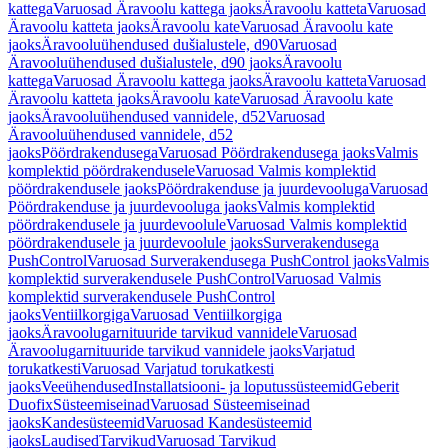
kattega
Varuosad Äravoolu kattega jaoks
Äravoolu katteta
Varuosad
Äravoolu katteta jaoks
Äravoolu kate
Varuosad Äravoolu kate
jaoks
Äravooluühendused dušialustele, d90
Varuosad
Äravooluühendused dušialustele, d90 jaoks
Äravoolu
kattega
Varuosad Äravoolu kattega jaoks
Äravoolu katteta
Varuosad
Äravoolu katteta jaoks
Äravoolu kate
Varuosad Äravoolu kate
jaoks
Äravooluühendused vannidele, d52
Varuosad
Äravooluühendused vannidele, d52
jaoks
Pöördrakendusega
Varuosad Pöördrakendusega jaoks
Valmis
komplektid pöördrakendusele
Varuosad Valmis komplektid
pöördrakendusele jaoks
Pöördrakenduse ja juurdevooluga
Varuosad
Pöördrakenduse ja juurdevooluga jaoks
Valmis komplektid
pöördrakendusele ja juurdevoolule
Varuosad Valmis komplektid
pöördrakendusele ja juurdevoolule jaoks
Surverakendusega
PushControl
Varuosad Surverakendusega PushControl jaoks
Valmis
komplektid surverakendusele PushControl
Varuosad Valmis
komplektid surverakendusele PushControl
jaoks
Ventiilkorgiga
Varuosad Ventiilkorgiga
jaoks
Äravoolugarnituuride tarvikud vannidele
Varuosad
Äravoolugarnituuride tarvikud vannidele jaoks
Varjatud
torukatkesti
Varuosad Varjatud torukatkesti
jaoks
Veeühendused
Installatsiooni- ja loputussüsteemid
Geberit
Duofix
Süsteemiseinad
Varuosad Süsteemiseinad
jaoks
Kandesüsteemid
Varuosad Kandesüsteemid
jaoks
Laudised
Tarvikud
Varuosad Tarvikud