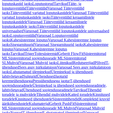
loputuskastid jaoks
Loputustorud
Tarvikud
Täite- ja
loputusventiilid
Täiteventiilid
Varuosad Täiteventiilid
jaoks
Täiteventiilid varjatud loputuskastidele
Varuosad Täiteventiilid
varjatud loputuskastidele jaoks
Täiteventiilid keraamilistele
loputuskastidele
Varuosad Täiteventiilid keraamilistele
loputuskastidele jaoks
Täiteventiilid loputuskastidele
universaalsed
Varuosad Täiteventiilid loputuskastidele universaalsed
jaoks
Loputusventiilid
Varuosad Loputusventiilid
jaoks
Kahesüsteemne loputus
Varuosad Kahesüsteemne loputus
jaoks
Sisegarnituurid
Varuosad Sisegarnituurid jaoks
Kahesüsteemne
loputus
Varuosad Kahesüsteemne loputus
jaoks
Tarvikud
Triger
Toitesüsteemid
Geberit FlowFit
Süsteemitorud
ML
Süsteemitorud soojendusseade ML
Süsteemitorud
SL
Muhvid
Varuosad Muhvid jaoks
Liitmikud
Redutseerijad
Põlved
T-
ühendused
Sees asuv tsirkulatsioon
Varuosad Sees asuv tsirkulatsioon
jaoks
Lahutamatud üleminekud
Üleminekud ja ühendused,
lahtivõetavad
Sulgurid
Ühendused
Jaoturid
keermeühendusega
Pressühendusega jaotur
T-ühendused
soojendusseadmele
Üleminekud ja ühendused soojendusseadmele,
lahtivõetavad
Ühendused soojendusseadmele
Tarvikud
Tihendid
torudele ja muhvidele
Tihendid muhvidele
Katted torudele
Kinnitused
torudele
Kinnitused ühendustele
Süsteemitihendid
Komplektid kruvid
äärikühendustele
Kulumaterjal
Geberit PushFit
Süsteemitorud
ML
Süsteemitorud soojendusseade ML
Muhvid
Varuosad Muhvid
jaoks
Nurgad
T-ühendused
Lahutamatud üleminekud
Varuosad