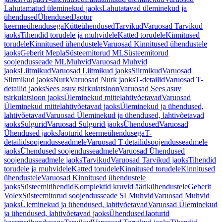
Lahutamatud üleminekud jaoks
Lahutatavad üleminekud ja
ühendused
Ühendused
Jaotur
keermeühendusega
Kütteühendused
Tarvikud
Varuosad Tarvikud
jaoks
Tihendid torudele ja muhvidele
Katted torudele
Kinnitused
torudele
Kinnitused ühendustele
Varuosad Kinnitused ühendustele
jaoks
Geberit Mepla
Süsteemitorud ML
Süsteemitorud
soojendusseade ML
Muhvid
Varuosad Muhvid
jaoks
Liitmikud
Varuosad Liitmikud jaoks
Siirmikud
Varuosad
Siirmikud jaoks
Nurk
Varuosad Nurk jaoks
T-detailid
Varuosad T-
detailid jaoks
Sees asuv tsirkulatsioon
Varuosad Sees asuv
tsirkulatsioon jaoks
Üleminekud mittelahtivõetavad
Varuosad
Üleminekud mittelahtivõetavad jaoks
Üleminekud ja ühendused,
lahtivõetavad
Varuosad Üleminekud ja ühendused, lahtivõetavad
jaoks
Sulgurid
Varuosad Sulgurid jaoks
Ühendused
Varuosad
Ühendused jaoks
Jaoturid keermeühendusega
T-
detailidsoojendusseadmele
Varuosad T-detailidsoojendusseadmele
jaoks
Ühendused soojendusseadmele
Varuosad Ühendused
soojendusseadmele jaoks
Tarvikud
Varuosad Tarvikud jaoks
Tihendid
torudele ja muhvidele
Katted torudele
Kinnitused torudele
Kinnitused
ühendustele
Varuosad Kinnitused ühendustele
jaoks
Süsteemitihendid
Komplektid kruvid äärikühendustele
Geberit
Volex
Süsteemitorud soojendusseade SL
Muhvid
Varuosad Muhvid
jaoks
Üleminekud ja ühendused, lahtivõetavad
Varuosad Üleminekud
ja ühendused, lahtivõetavad jaoks
Ühendused
Jaoturid