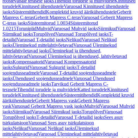
roostevabale terasele jaoks
Tihendid torudele ja muhvidele
Kinnitused
torudele
Kinnitused ühendustele
Varuosad Kinnitused ühendustele
jaoks
Süsteemitihendid
Komplektid kruvid äärikühendustele
Geberit
Mapress C-teras
Geberit Mapress C-teras
Varuosad Geberit Mapress
C-teras jaoks
Süsteemitorud 1.0034
Süsteemitorud
1.0215
Toruniplid
Muhvid
Varuosad Muhvid jaoks
Siirmikud
Varuosad
Siirmikud jaoks
Torupõlved
Varuosad Torupõlved jaoks
T-
detailid
Varuosad T-detailid jaoks
Nelikud
Varuosad Nelikud
jaoks
Üleminekud mittelahtivõetavad
Varuosad Üleminekud
mittelahtivõetavad jaoks
Üleminekud ja ühendused,
lahtivõetavad
Varuosad Üleminekud ja ühendused, lahtivõetavad
jaoks
Kompensaatorid
Varuosad Kompensaatorid
jaoks
Sulgurid
Varuosad Sulgurid jaoks
T-detailid
soojendusseadmele
Varuosad T-detailid soojendusseadmele
jaoks
Ühendused soojendusseadmele
Varuosad Ühendused
soojendusseadmele jaoks
Tarvikud Geberit Mapress C-
terasele
Tihendid torudele ja muhvidele
Katted torudele
Kinnitused
torudele
Kinnitused ühendustele
Süsteemitihendid
Komplektid kruvid
äärikühendustele
Geberit Mapress vask
Geberit Mapress
vask
Varuosad Geberit Mapress vask jaoks
Muhvid
Varuosad Muhvid
jaoks
Siirmikud
Varuosad Siirmikud jaoks
Torupõlved
Varuosad
Torupõlved jaoks
T-detailid
Varuosad T-detailid jaoks
Sees asuv
tsirkulatsioon
Varuosad Sees asuv tsirkulatsioon
jaoks
Nelikud
Varuosad Nelikud jaoks
Üleminekud
mittelahtivõetavad
Varuosad Üleminekud mittelahtivõetavad