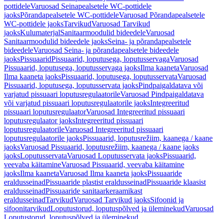
pottidele
Varuosad Seinapealsetele WC-pottidele
jaoks
Põrandapealsetele WC-pottidele
Varuosad Põrandapealsetele
WC-pottidele jaoks
Tarvikud
Varuosad Tarvikud
jaoks
Kulumaterjal
Sanitaarmoodulid bideedele
Varuosad
Sanitaarmoodulid bideedele jaoks
Seina- ja põrandapealsetele
bideedele
Varuosad Seina- ja põrandapealsetele bideedele
jaoks
Pissuaarid
Pissuaarid, loputusega, loputusservaga
Varuosad
Pissuaarid, loputusega, loputusservaga jaoks
Ilma kaaneta
Varuosad
Ilma kaaneta jaoks
Pissuaarid, loputusega, loputusservata
Varuosad
Pissuaarid, loputusega, loputusservata jaoks
Pindpaigaldatava või
varjatud pissuaari loputusregulaatorile
Varuosad Pindpaigaldatava
või varjatud pissuaari loputusregulaatorile jaoks
Integreeritud
pissuaari loputusregulaator
Varuosad Integreeritud pissuaari
loputusregulaator jaoks
Integreeritud pissuaari
loputusregulaatorile
Varuosad Integreeritud pissuaari
loputusregulaatorile jaoks
Pissuaarid, loputusrežiim, kaanega / kaane
jaoks
Varuosad Pissuaarid, loputusrežiim, kaanega / kaane jaoks
jaoks
Loputusservata
Varuosad Loputusservata jaoks
Pissuaarid,
veevaba käitamine
Varuosad Pissuaarid, veevaba käitamine
jaoks
Ilma kaaneta
Varuosad Ilma kaaneta jaoks
Pissuaaride
eraldusseinad
Pissuaaride plastist eraldusseinad
Pissuaaride klaasist
eraldusseinad
Pissuaaride sanitaarkeraamikast
eraldusseinad
Tarvikud
Varuosad Tarvikud jaoks
Sifoonid ja
sifoonitarvikud
Loputustorud, loputuspõlved ja üleminekud
Varuosad
Loputustorud, loputuspõlved ja üleminekud