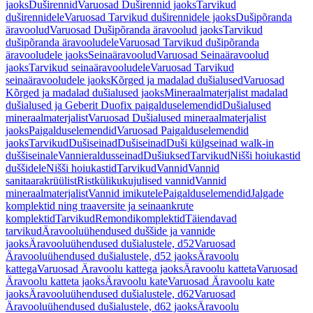
jaoks
Duširennid
Varuosad Duširennid jaoks
Tarvikud
duširennidele
Varuosad Tarvikud duširennidele jaoks
Dušipõranda
äravoolud
Varuosad Dušipõranda äravoolud jaoks
Tarvikud
dušipõranda äravooludele
Varuosad Tarvikud dušipõranda
äravooludele jaoks
Seinaäravoolud
Varuosad Seinaäravoolud
jaoks
Tarvikud seinaäravooludele
Varuosad Tarvikud
seinaäravooludele jaoks
Kõrged ja madalad dušialused
Varuosad
Kõrged ja madalad dušialused jaoks
Mineraalmaterjalist madalad
dušialused ja Geberit Duofix paigalduselemendid
Dušialused
mineraalmaterjalist
Varuosad Dušialused mineraalmaterjalist
jaoks
Paigalduselemendid
Varuosad Paigalduselemendid
jaoks
Tarvikud
Dušiseinad
Dušiseinad
Duši külgseinad walk-in
duššiseinale
Vannieraldusseinad
Dušiuksed
Tarvikud
Nišši hoiukastid
duššidele
Nišši hoiukastid
Tarvikud
Vannid
Vannid
sanitaarakrüülist
Ristkülikukujulised vannid
Vannid
mineraalmaterjalist
Vannid imikutele
Paigalduselemendid
Jalgade
komplektid ning traaversite ja seinaankrute
komplektid
Tarvikud
Remondikomplektid
Täiendavad
tarvikud
Äravooluühendused duššide ja vannide
jaoks
Äravooluühendused dušialustele, d52
Varuosad
Äravooluühendused dušialustele, d52 jaoks
Äravoolu
kattega
Varuosad Äravoolu kattega jaoks
Äravoolu katteta
Varuosad
Äravoolu katteta jaoks
Äravoolu kate
Varuosad Äravoolu kate
jaoks
Äravooluühendused dušialustele, d62
Varuosad
Äravooluühendused dušialustele, d62 jaoks
Äravoolu