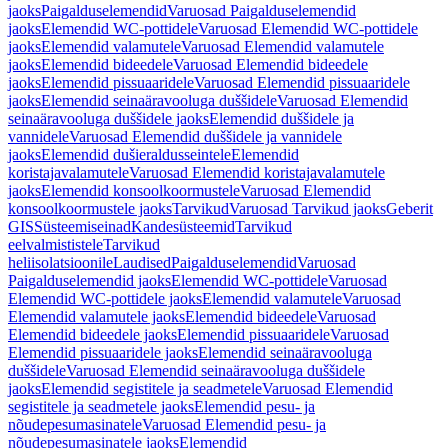
jaoks
Paigalduselemendid
Varuosad Paigalduselemendid
jaoks
Elemendid WC-pottidele
Varuosad Elemendid WC-pottidele
jaoks
Elemendid valamutele
Varuosad Elemendid valamutele
jaoks
Elemendid bideedele
Varuosad Elemendid bideedele
jaoks
Elemendid pissuaaridele
Varuosad Elemendid pissuaaridele
jaoks
Elemendid seinaäravooluga duššidele
Varuosad Elemendid
seinaäravooluga duššidele jaoks
Elemendid duššidele ja
vannidele
Varuosad Elemendid duššidele ja vannidele
jaoks
Elemendid dušieraldusseintele
Elemendid
koristajavalamutele
Varuosad Elemendid koristajavalamutele
jaoks
Elemendid konsoolkoormustele
Varuosad Elemendid
konsoolkoormustele jaoks
Tarvikud
Varuosad Tarvikud jaoks
Geberit
GIS
Süsteemiseinad
Kandesüsteemid
Tarvikud
eelvalmististele
Tarvikud
heliisolatsioonile
Laudised
Paigalduselemendid
Varuosad
Paigalduselemendid jaoks
Elemendid WC-pottidele
Varuosad
Elemendid WC-pottidele jaoks
Elemendid valamutele
Varuosad
Elemendid valamutele jaoks
Elemendid bideedele
Varuosad
Elemendid bideedele jaoks
Elemendid pissuaaridele
Varuosad
Elemendid pissuaaridele jaoks
Elemendid seinaäravooluga
duššidele
Varuosad Elemendid seinaäravooluga duššidele
jaoks
Elemendid segistitele ja seadmetele
Varuosad Elemendid
segistitele ja seadmetele jaoks
Elemendid pesu- ja
nõudepesumasinatele
Varuosad Elemendid pesu- ja
nõudepesumasinatele jaoks
Elemendid