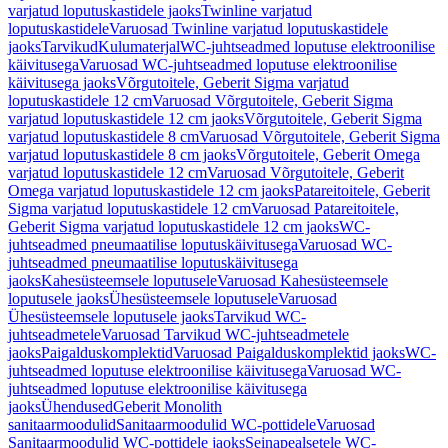
varjatud loputuskastidele jaoks
Twinline varjatud
loputuskastidele
Varuosad Twinline varjatud loputuskastidele
jaoks
Tarvikud
Kulumaterjal
WC-juhtseadmed loputuse elektroonilise
käivitusega
Varuosad WC-juhtseadmed loputuse elektroonilise
käivitusega jaoks
Võrgutoitele, Geberit Sigma varjatud
loputuskastidele 12 cm
Varuosad Võrgutoitele, Geberit Sigma
varjatud loputuskastidele 12 cm jaoks
Võrgutoitele, Geberit Sigma
varjatud loputuskastidele 8 cm
Varuosad Võrgutoitele, Geberit Sigma
varjatud loputuskastidele 8 cm jaoks
Võrgutoitele, Geberit Omega
varjatud loputuskastidele 12 cm
Varuosad Võrgutoitele, Geberit
Omega varjatud loputuskastidele 12 cm jaoks
Patareitoitele, Geberit
Sigma varjatud loputuskastidele 12 cm
Varuosad Patareitoitele,
Geberit Sigma varjatud loputuskastidele 12 cm jaoks
WC-
juhtseadmed pneumaatilise loputuskäivitusega
Varuosad WC-
juhtseadmed pneumaatilise loputuskäivitusega
jaoks
Kahesüsteemsele loputusele
Varuosad Kahesüsteemsele
loputusele jaoks
Ühesüsteemsele loputusele
Varuosad
Ühesüsteemsele loputusele jaoks
Tarvikud WC-
juhtseadmetele
Varuosad Tarvikud WC-juhtseadmetele
jaoks
Paigalduskomplektid
Varuosad Paigalduskomplektid jaoks
WC-
juhtseadmed loputuse elektroonilise käivitusega
Varuosad WC-
juhtseadmed loputuse elektroonilise käivitusega
jaoks
Ühendused
Geberit Monolith
sanitaarmoodulid
Sanitaarmoodulid WC-pottidele
Varuosad
Sanitaarmoodulid WC-pottidele jaoks
Seinapealsetele WC-