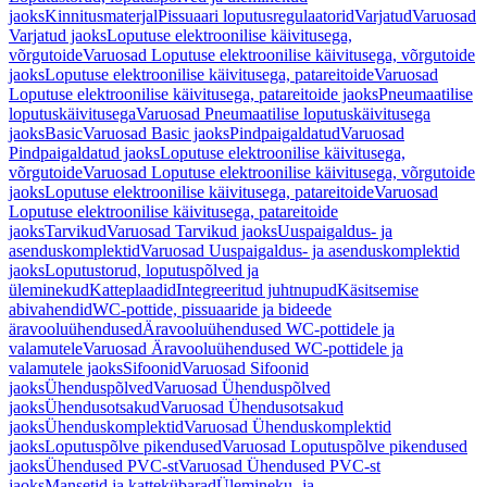
jaoks
Kinnitusmaterjal
Pissuaari loputusregulaatorid
Varjatud
Varuosad
Varjatud jaoks
Loputuse elektroonilise käivitusega,
võrgutoide
Varuosad Loputuse elektroonilise käivitusega, võrgutoide
jaoks
Loputuse elektroonilise käivitusega, patareitoide
Varuosad
Loputuse elektroonilise käivitusega, patareitoide jaoks
Pneumaatilise
loputuskäivitusega
Varuosad Pneumaatilise loputuskäivitusega
jaoks
Basic
Varuosad Basic jaoks
Pindpaigaldatud
Varuosad
Pindpaigaldatud jaoks
Loputuse elektroonilise käivitusega,
võrgutoide
Varuosad Loputuse elektroonilise käivitusega, võrgutoide
jaoks
Loputuse elektroonilise käivitusega, patareitoide
Varuosad
Loputuse elektroonilise käivitusega, patareitoide
jaoks
Tarvikud
Varuosad Tarvikud jaoks
Uuspaigaldus- ja
asenduskomplektid
Varuosad Uuspaigaldus- ja asenduskomplektid
jaoks
Loputustorud, loputuspõlved ja
üleminekud
Katteplaadid
Integreeritud juhtnupud
Käsitsemise
abivahendid
WC-pottide, pissuaaride ja bideede
äravooluühendused
Äravooluühendused WC-pottidele ja
valamutele
Varuosad Äravooluühendused WC-pottidele ja
valamutele jaoks
Sifoonid
Varuosad Sifoonid
jaoks
Ühenduspõlved
Varuosad Ühenduspõlved
jaoks
Ühendusotsakud
Varuosad Ühendusotsakud
jaoks
Ühenduskomplektid
Varuosad Ühenduskomplektid
jaoks
Loputuspõlve pikendused
Varuosad Loputuspõlve pikendused
jaoks
Ühendused PVC-st
Varuosad Ühendused PVC-st
jaoks
Mansetid ja kattekübarad
Ülemineku- ja