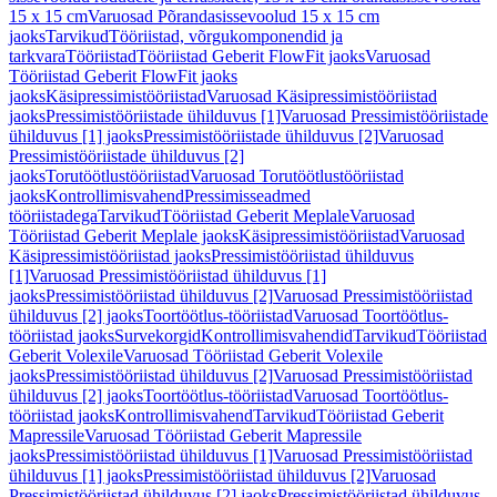
15 x 15 cm
Varuosad Põrandasissevoolud 15 x 15 cm
jaoks
Tarvikud
Tööriistad, võrgukomponendid ja
tarkvara
Tööriistad
Tööriistad Geberit FlowFit jaoks
Varuosad
Tööriistad Geberit FlowFit jaoks
jaoks
Käsipressimistööriistad
Varuosad Käsipressimistööriistad
jaoks
Pressimistööriistade ühilduvus [1]
Varuosad Pressimistööriistade
ühilduvus [1] jaoks
Pressimistööriistade ühilduvus [2]
Varuosad
Pressimistööriistade ühilduvus [2]
jaoks
Torutöötlustööriistad
Varuosad Torutöötlustööriistad
jaoks
Kontrollimisvahend
Pressimisseadmed
tööriistadega
Tarvikud
Tööriistad Geberit Meplale
Varuosad
Tööriistad Geberit Meplale jaoks
Käsipressimistööriistad
Varuosad
Käsipressimistööriistad jaoks
Pressimistööriistad ühilduvus
[1]
Varuosad Pressimistööriistad ühilduvus [1]
jaoks
Pressimistööriistad ühilduvus [2]
Varuosad Pressimistööriistad
ühilduvus [2] jaoks
Toortöötlus-tööriistad
Varuosad Toortöötlus-
tööriistad jaoks
Survekorgid
Kontrollimisvahendid
Tarvikud
Tööriistad
Geberit Volexile
Varuosad Tööriistad Geberit Volexile
jaoks
Pressimistööriistad ühilduvus [2]
Varuosad Pressimistööriistad
ühilduvus [2] jaoks
Toortöötlus-tööriistad
Varuosad Toortöötlus-
tööriistad jaoks
Kontrollimisvahend
Tarvikud
Tööriistad Geberit
Mapressile
Varuosad Tööriistad Geberit Mapressile
jaoks
Pressimistööriistad ühilduvus [1]
Varuosad Pressimistööriistad
ühilduvus [1] jaoks
Pressimistööriistad ühilduvus [2]
Varuosad
Pressimistööriistad ühilduvus [2] jaoks
Pressimistööriistad ühilduvus