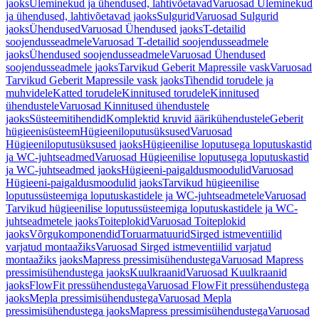
jaoks
Üleminekud ja ühendused, lahtivõetavad
Varuosad Üleminekud
ja ühendused, lahtivõetavad jaoks
Sulgurid
Varuosad Sulgurid
jaoks
Ühendused
Varuosad Ühendused jaoks
T-detailid
soojendusseadmele
Varuosad T-detailid soojendusseadmele
jaoks
Ühendused soojendusseadmele
Varuosad Ühendused
soojendusseadmele jaoks
Tarvikud Geberit Mapressile vask
Varuosad
Tarvikud Geberit Mapressile vask jaoks
Tihendid torudele ja
muhvidele
Katted torudele
Kinnitused torudele
Kinnitused
ühendustele
Varuosad Kinnitused ühendustele
jaoks
Süsteemitihendid
Komplektid kruvid äärikühendustele
Geberit
hügieenisüsteem
Hügieeniloputusüksused
Varuosad
Hügieeniloputusüksused jaoks
Hügieenilise loputusega loputuskastid
ja WC-juhtseadmed
Varuosad Hügieenilise loputusega loputuskastid
ja WC-juhtseadmed jaoks
Hügieeni-paigaldusmoodulid
Varuosad
Hügieeni-paigaldusmoodulid jaoks
Tarvikud hügieenilise
loputussüsteemiga loputuskastidele ja WC-juhtseadmetele
Varuosad
Tarvikud hügieenilise loputussüsteemiga loputuskastidele ja WC-
juhtseadmetele jaoks
Toiteplokid
Varuosad Toiteplokid
jaoks
Võrgukomponendid
Toruarmatuurid
Sirged istmeventiilid
varjatud montaažiks
Varuosad Sirged istmeventiilid varjatud
montaažiks jaoks
Mapress pressimisühendustega
Varuosad Mapress
pressimisühendustega jaoks
Kuulkraanid
Varuosad Kuulkraanid
jaoks
FlowFit pressühendustega
Varuosad FlowFit pressühendustega
jaoks
Mepla pressimisühendustega
Varuosad Mepla
pressimisühendustega jaoks
Mapress pressimisühendustega
Varuosad