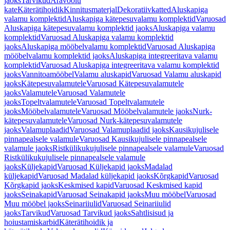
jaoks
Tarvikud
Äravoolu
kate
Käterätihoidik
Kinnitusmaterjal
Dekoratiivkatted
Aluskapiga
valamu komplektid
Aluskapiga kätepesuvalamu komplektid
Varuosad
Aluskapiga kätepesuvalamu komplektid jaoks
Aluskapiga valamu
komplektid
Varuosad Aluskapiga valamu komplektid
jaoks
Aluskapiga mööbelvalamu komplektid
Varuosad Aluskapiga
mööbelvalamu komplektid jaoks
Aluskapiga integreeritava valamu
komplektid
Varuosad Aluskapiga integreeritava valamu komplektid
jaoks
Vannitoamööbel
Valamu aluskapid
Varuosad Valamu aluskapid
jaoks
Kätepesuvalamutele
Varuosad Kätepesuvalamutele
jaoks
Valamutele
Varuosad Valamutele
jaoks
Topeltvalamutele
Varuosad Topeltvalamutele
jaoks
Mööbelvalamutele
Varuosad Mööbelvalamutele jaoks
Nurk-
kätepesuvalamutele
Varuosad Nurk-kätepesuvalamutele
jaoks
Valamuplaadid
Varuosad Valamuplaadid jaoks
Kausikujulisele
pinnapealsele valamule
Varuosad Kausikujulisele pinnapealsele
valamule jaoks
Ristkülikukujulisele pinnapealsele valamule
Varuosad
Ristkülikukujulisele pinnapealsele valamule
jaoks
Küljekapid
Varuosad Küljekapid jaoks
Madalad
küljekapid
Varuosad Madalad küljekapid jaoks
Kõrgkapid
Varuosad
Kõrgkapid jaoks
Keskmised kapid
Varuosad Keskmised kapid
jaoks
Seinakapid
Varuosad Seinakapid jaoks
Muu mööbel
Varuosad
Muu mööbel jaoks
Seinariiulid
Varuosad Seinariiulid
jaoks
Tarvikud
Varuosad Tarvikud jaoks
Sahtlisisud ja
hoiustamiskarbid
Käterätihoidik ja