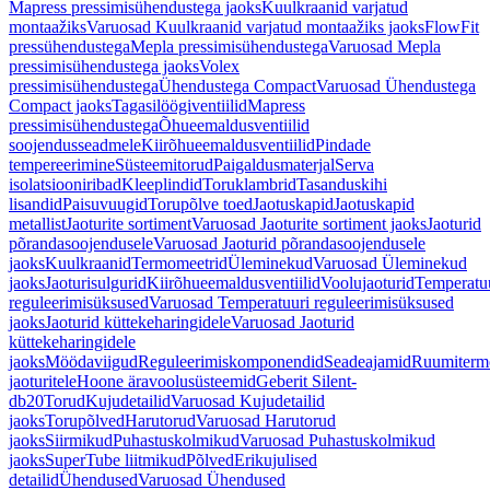
Mapress pressimisühendustega jaoks
Kuulkraanid varjatud
montaažiks
Varuosad Kuulkraanid varjatud montaažiks jaoks
FlowFit
pressühendustega
Mepla pressimisühendustega
Varuosad Mepla
pressimisühendustega jaoks
Volex
pressimisühendustega
Ühendustega Compact
Varuosad Ühendustega
Compact jaoks
Tagasilöögiventiilid
Mapress
pressimisühendustega
Õhueemaldusventiilid
soojendusseadmele
Kiirõhueemaldusventiilid
Pindade
tempereerimine
Süsteemitorud
Paigaldusmaterjal
Serva
isolatsiooniribad
Kleeplindid
Toruklambrid
Tasanduskihi
lisandid
Paisuvuugid
Torupõlve toed
Jaotuskapid
Jaotuskapid
metallist
Jaoturite sortiment
Varuosad Jaoturite sortiment jaoks
Jaoturid
põrandasoojendusele
Varuosad Jaoturid põrandasoojendusele
jaoks
Kuulkraanid
Termomeetrid
Üleminekud
Varuosad Üleminekud
jaoks
Jaoturisulgurid
Kiirõhueemaldusventiilid
Voolujaoturid
Temperatu
reguleerimisüksused
Varuosad Temperatuuri reguleerimisüksused
jaoks
Jaoturid küttekeharingidele
Varuosad Jaoturid
küttekeharingidele
jaoks
Möödaviigud
Reguleerimiskomponendid
Seadeajamid
Ruumiterm
jaoturitele
Hoone äravoolusüsteemid
Geberit Silent-
db20
Torud
Kujudetailid
Varuosad Kujudetailid
jaoks
Torupõlved
Harutorud
Varuosad Harutorud
jaoks
Siirmikud
Puhastuskolmikud
Varuosad Puhastuskolmikud
jaoks
SuperTube liitmikud
Põlved
Erikujulised
detailid
Ühendused
Varuosad Ühendused