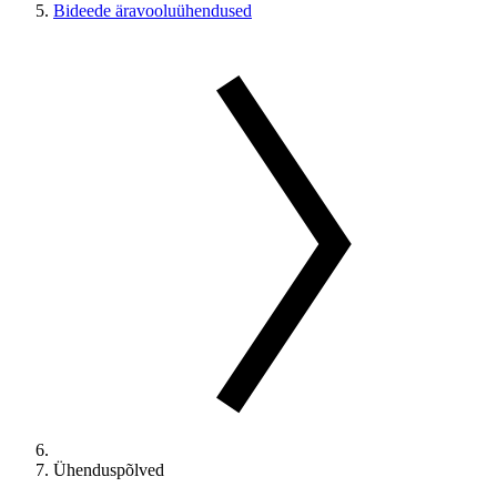
Bideede äravooluühendused
Ühenduspõlved