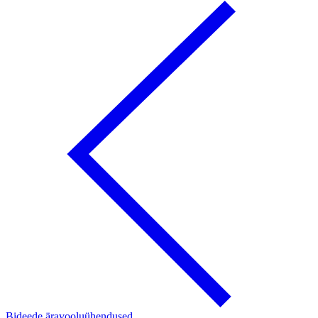
Bideede äravooluühendused