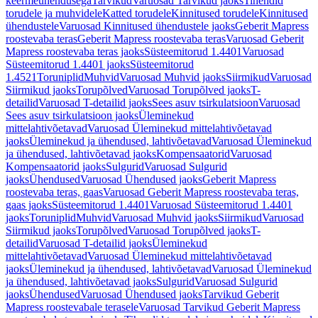
keermeühendusega
Tarvikud
Varuosad Tarvikud jaoks
Tihendid
torudele ja muhvidele
Katted torudele
Kinnitused torudele
Kinnitused
ühendustele
Varuosad Kinnitused ühendustele jaoks
Geberit Mapress
roostevaba teras
Geberit Mapress roostevaba teras
Varuosad Geberit
Mapress roostevaba teras jaoks
Süsteemitorud 1.4401
Varuosad
Süsteemitorud 1.4401 jaoks
Süsteemitorud
1.4521
Toruniplid
Muhvid
Varuosad Muhvid jaoks
Siirmikud
Varuosad
Siirmikud jaoks
Torupõlved
Varuosad Torupõlved jaoks
T-
detailid
Varuosad T-detailid jaoks
Sees asuv tsirkulatsioon
Varuosad
Sees asuv tsirkulatsioon jaoks
Üleminekud
mittelahtivõetavad
Varuosad Üleminekud mittelahtivõetavad
jaoks
Üleminekud ja ühendused, lahtivõetavad
Varuosad Üleminekud
ja ühendused, lahtivõetavad jaoks
Kompensaatorid
Varuosad
Kompensaatorid jaoks
Sulgurid
Varuosad Sulgurid
jaoks
Ühendused
Varuosad Ühendused jaoks
Geberit Mapress
roostevaba teras, gaas
Varuosad Geberit Mapress roostevaba teras,
gaas jaoks
Süsteemitorud 1.4401
Varuosad Süsteemitorud 1.4401
jaoks
Toruniplid
Muhvid
Varuosad Muhvid jaoks
Siirmikud
Varuosad
Siirmikud jaoks
Torupõlved
Varuosad Torupõlved jaoks
T-
detailid
Varuosad T-detailid jaoks
Üleminekud
mittelahtivõetavad
Varuosad Üleminekud mittelahtivõetavad
jaoks
Üleminekud ja ühendused, lahtivõetavad
Varuosad Üleminekud
ja ühendused, lahtivõetavad jaoks
Sulgurid
Varuosad Sulgurid
jaoks
Ühendused
Varuosad Ühendused jaoks
Tarvikud Geberit
Mapress roostevabale terasele
Varuosad Tarvikud Geberit Mapress