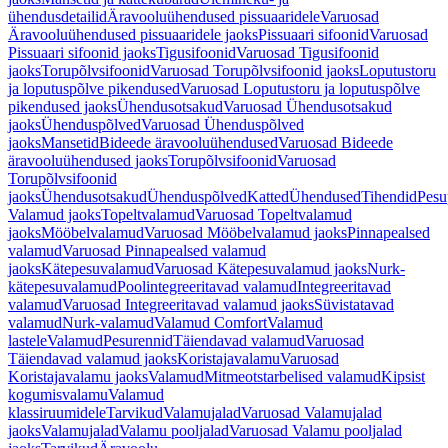
ühendusdetailid
Äravooluühendused pissuaaridele
Varuosad
Äravooluühendused pissuaaridele jaoks
Pissuaari sifoonid
Varuosad
Pissuaari sifoonid jaoks
Tigusifoonid
Varuosad Tigusifoonid
jaoks
Torupõlvsifoonid
Varuosad Torupõlvsifoonid jaoks
Loputustoru
ja loputuspõlve pikendused
Varuosad Loputustoru ja loputuspõlve
pikendused jaoks
Ühendusotsakud
Varuosad Ühendusotsakud
jaoks
Ühenduspõlved
Varuosad Ühenduspõlved
jaoks
Mansetid
Bideede äravooluühendused
Varuosad Bideede
äravooluühendused jaoks
Torupõlvsifoonid
Varuosad
Torupõlvsifoonid
jaoks
Ühendusotsakud
Ühenduspõlved
Katted
Ühendused
Tihendid
Pesu
Valamud jaoks
Topeltvalamud
Varuosad Topeltvalamud
jaoks
Mööbelvalamud
Varuosad Mööbelvalamud jaoks
Pinnapealsed
valamud
Varuosad Pinnapealsed valamud
jaoks
Kätepesuvalamud
Varuosad Kätepesuvalamud jaoks
Nurk-
kätepesuvalamud
Poolintegreeritavad valamud
Integreeritavad
valamud
Varuosad Integreeritavad valamud jaoks
Süvistatavad
valamud
Nurk-valamud
Valamud Comfort
Valamud
lastele
Valamud
Pesurennid
Täiendavad valamud
Varuosad
Täiendavad valamud jaoks
Koristajavalamu
Varuosad
Koristajavalamu jaoks
Valamud
Mitmeotstarbelised valamud
Kipsist
kogumisvalamu
Valamud
klassiruumidele
Tarvikud
Valamujalad
Varuosad Valamujalad
jaoks
Valamujalad
Valamu pooljalad
Varuosad Valamu pooljalad