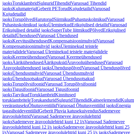
jaoks
Toruklambrid
Sulgurid
Tihendid
Varuosad Tihendid
jaoks
Kulumaterjal
Geberit PE
Torud
Kujudetailid
Varuosad
Kujudetailid
jaoks
Torupõlved
Harutorud
Siirmikud
Puhastuskolmikud
Varuosad
Puhastuskolmikud jaoks
Üleminekud
Erikujulised detailid
Varuosad
Erikujulised detailid jaoks
SuperTube liitmikud
Põlved
Erikujulised
detailid
Ühendused
Varuosad Ühendused
jaoks
Keevitusühendused
Kompensatsioonimuhvid
Varuosad
Kompensatsioonimuhvid jaoks
Üleminekud teistele
materjalidele
Varuosad Üleminekud teistele materjalidele
jaoks
Keermeühendused
Varuosad Keermeühendused
jaoks
Äärikühendused
Äärikpuksid
Äravooluühendused
Varuosad
Äravooluühendused jaoks
Ühenduspõlved
Varuosad Ühenduspõlved
jaoks
Ühendusmuhvid
Varuosad Ühendusmuhvid
jaoks
Ühendusotsakud
Varuosad Ühendusotsakud
jaoks
Torupõlvsifoonid
Varuosad Torupõlvsifoonid
jaoks
Tigusifoonid
Varuosad Tigusifoonid
jaoks
Tarvikud
Toruklambrid
Kinnitused
toruklambritele
Torukandurid
Sulgurid
Tihendid
Kaitseelemendid
Kuluma
veeärastuseks
Õhutusventiilid
Varuosad Õhutusventiilid jaoks
Energia
tagasihoideventiilid
Geberit Pluvia katusekuivendus
Sademevee
äravoolulehtrid
Varuosad Sademevee äravoolulehtrid
jaoks
Sademevee äravoolulehtrid kuni 12 l/s
Varuosad Sademevee
äravoolulehtrid kuni 12 l/s jaoks
Sademevee äravoolulehtrid kuni 25
l/s
Varuosad Sademevee äravoolulehtrid kuni 25 l/s jaoks
Sademevee