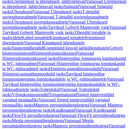
jaoks
Üleminekud ja ühendused, lahtivõetavad
Varuosad Üleminekud
ja ühendused, lahtivõetavad jaoks
Sulgurid
Varuosad Sulgurid
jaoks
Ühendused
Varuosad Ühendused jaoks
T-detailid
soojendusseadmele
Varuosad T-detailid soojendusseadmele
jaoks
Ühendused soojendusseadmele
Varuosad Ühendused
soojendusseadmele jaoks
Tarvikud Geberit Mapressile vask
Varuosad
Tarvikud Geberit Mapressile vask jaoks
Tihendid torudele ja
muhvidele
Katted torudele
Kinnitused torudele
Kinnitused
ühendustele
Varuosad Kinnitused ühendustele
jaoks
Süsteemitihendid
Komplektid kruvid äärikühendustele
Geberit
hügieenisüsteem
Hügieeniloputusüksused
Varuosad
Hügieeniloputusüksused jaoks
Hügieenilise loputusega loputuskastid
ja WC-juhtseadmed
Varuosad Hügieenilise loputusega loputuskastid
ja WC-juhtseadmed jaoks
Hügieeni-paigaldusmoodulid
Varuosad
Hügieeni-paigaldusmoodulid jaoks
Tarvikud hügieenilise
loputussüsteemiga loputuskastidele ja WC-juhtseadmetele
Varuosad
Tarvikud hügieenilise loputussüsteemiga loputuskastidele ja WC-
juhtseadmetele jaoks
Toiteplokid
Varuosad Toiteplokid
jaoks
Võrgukomponendid
Toruarmatuurid
Sirged istmeventiilid
varjatud montaažiks
Varuosad Sirged istmeventiilid varjatud
montaažiks jaoks
Mapress pressimisühendustega
Varuosad Mapress
pressimisühendustega jaoks
Kuulkraanid
Varuosad Kuulkraanid
jaoks
FlowFit pressühendustega
Varuosad FlowFit pressühendustega
jaoks
Mepla pressimisühendustega
Varuosad Mepla
pressimisühendustega jaoks
Mapress pressimisühendustega
Varuosad