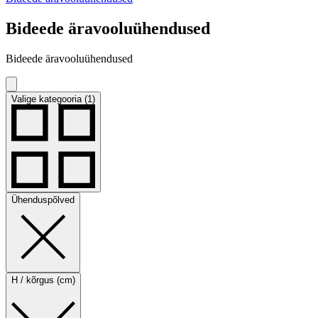
Bideede äravooluühendused
Bideede äravooluühendused
Valige kategooria (1)
Ühenduspõlved
H / kõrgus (cm)