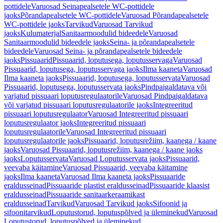
pottidele
Varuosad Seinapealsetele WC-pottidele
jaoks
Põrandapealsetele WC-pottidele
Varuosad Põrandapealsetele
WC-pottidele jaoks
Tarvikud
Varuosad Tarvikud
jaoks
Kulumaterjal
Sanitaarmoodulid bideedele
Varuosad
Sanitaarmoodulid bideedele jaoks
Seina- ja põrandapealsetele
bideedele
Varuosad Seina- ja põrandapealsetele bideedele
jaoks
Pissuaarid
Pissuaarid, loputusega, loputusservaga
Varuosad
Pissuaarid, loputusega, loputusservaga jaoks
Ilma kaaneta
Varuosad
Ilma kaaneta jaoks
Pissuaarid, loputusega, loputusservata
Varuosad
Pissuaarid, loputusega, loputusservata jaoks
Pindpaigaldatava või
varjatud pissuaari loputusregulaatorile
Varuosad Pindpaigaldatava
või varjatud pissuaari loputusregulaatorile jaoks
Integreeritud
pissuaari loputusregulaator
Varuosad Integreeritud pissuaari
loputusregulaator jaoks
Integreeritud pissuaari
loputusregulaatorile
Varuosad Integreeritud pissuaari
loputusregulaatorile jaoks
Pissuaarid, loputusrežiim, kaanega / kaane
jaoks
Varuosad Pissuaarid, loputusrežiim, kaanega / kaane jaoks
jaoks
Loputusservata
Varuosad Loputusservata jaoks
Pissuaarid,
veevaba käitamine
Varuosad Pissuaarid, veevaba käitamine
jaoks
Ilma kaaneta
Varuosad Ilma kaaneta jaoks
Pissuaaride
eraldusseinad
Pissuaaride plastist eraldusseinad
Pissuaaride klaasist
eraldusseinad
Pissuaaride sanitaarkeraamikast
eraldusseinad
Tarvikud
Varuosad Tarvikud jaoks
Sifoonid ja
sifoonitarvikud
Loputustorud, loputuspõlved ja üleminekud
Varuosad
Loputustorud, loputuspõlved ja üleminekud