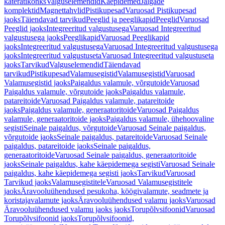
käterätikonks
Valguselemendid
Käepidemed
Jalgade
komplektid
Magnettahvlid
Pistikupesad
Varuosad Pistikupesad
jaoks
Täiendavad tarvikud
Peeglid ja peeglikapid
Peeglid
Varuosad
Peeglid jaoks
Integreeritud valgustusega
Varuosad Integreeritud
valgustusega jaoks
Peeglikapid
Varuosad Peeglikapid
jaoks
Integreeritud valgustusega
Varuosad Integreeritud valgustusega
jaoks
Integreeritud valgustuseta
Varuosad Integreeritud valgustuseta
jaoks
Tarvikud
Valguselemendid
Täiendavad
tarvikud
Pistikupesad
Valamusegistid
Valamusegistid
Varuosad
Valamusegistid jaoks
Paigaldus valamule, võrgutoide
Varuosad
Paigaldus valamule, võrgutoide jaoks
Paigaldus valamule,
patareitoide
Varuosad Paigaldus valamule, patareitoide
jaoks
Paigaldus valamule, generaatoritoide
Varuosad Paigaldus
valamule, generaatoritoide jaoks
Paigaldus valamule, ühehoovaline
segisti
Seinale paigaldus, võrgutoide
Varuosad Seinale paigaldus,
võrgutoide jaoks
Seinale paigaldus, patareitoide
Varuosad Seinale
paigaldus, patareitoide jaoks
Seinale paigaldus,
generaatoritoide
Varuosad Seinale paigaldus, generaatoritoide
jaoks
Seinale paigaldus, kahe käepidemega segisti
Varuosad Seinale
paigaldus, kahe käepidemega segisti jaoks
Tarvikud
Varuosad
Tarvikud jaoks
Valamusegistitele
Varuosad Valamusegistitele
jaoks
Äravooluühendused pesukoha, köögivalamute, seadmete ja
koristajavalamute jaoks
Äravooluühendused valamu jaoks
Varuosad
Äravooluühendused valamu jaoks jaoks
Torupõlvsifoonid
Varuosad
Torupõlvsifoonid jaoks
Torupõlvsifoonid,