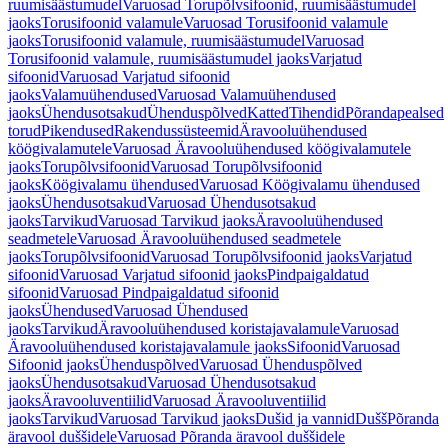
ruumisäästumudel
Varuosad Torupõlvsifoonid, ruumisäästumudel
jaoks
Torusifoonid valamule
Varuosad Torusifoonid valamule
jaoks
Torusifoonid valamule, ruumisäästumudel
Varuosad
Torusifoonid valamule, ruumisäästumudel jaoks
Varjatud
sifoonid
Varuosad Varjatud sifoonid
jaoks
Valamuühendused
Varuosad Valamuühendused
jaoks
Ühendusotsakud
Ühenduspõlved
Katted
Tihendid
Põrandapealsed
torud
Pikendused
Rakendussüsteemid
Äravooluühendused
köögivalamutele
Varuosad Äravooluühendused köögivalamutele
jaoks
Torupõlvsifoonid
Varuosad Torupõlvsifoonid
jaoks
Köögivalamu ühendused
Varuosad Köögivalamu ühendused
jaoks
Ühendusotsakud
Varuosad Ühendusotsakud
jaoks
Tarvikud
Varuosad Tarvikud jaoks
Äravooluühendused
seadmetele
Varuosad Äravooluühendused seadmetele
jaoks
Torupõlvsifoonid
Varuosad Torupõlvsifoonid jaoks
Varjatud
sifoonid
Varuosad Varjatud sifoonid jaoks
Pindpaigaldatud
sifoonid
Varuosad Pindpaigaldatud sifoonid
jaoks
Ühendused
Varuosad Ühendused
jaoks
Tarvikud
Äravooluühendused koristajavalamule
Varuosad
Äravooluühendused koristajavalamule jaoks
Sifoonid
Varuosad
Sifoonid jaoks
Ühenduspõlved
Varuosad Ühenduspõlved
jaoks
Ühendusotsakud
Varuosad Ühendusotsakud
jaoks
Äravooluventiilid
Varuosad Äravooluventiilid
jaoks
Tarvikud
Varuosad Tarvikud jaoks
Dušid ja vannid
Dušš
Põranda
äravool duššidele
Varuosad Põranda äravool duššidele