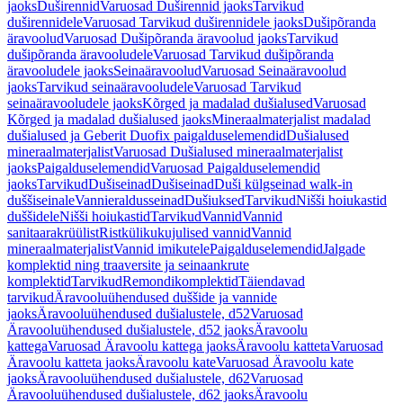
jaoks
Duširennid
Varuosad Duširennid jaoks
Tarvikud
duširennidele
Varuosad Tarvikud duširennidele jaoks
Dušipõranda
äravoolud
Varuosad Dušipõranda äravoolud jaoks
Tarvikud
dušipõranda äravooludele
Varuosad Tarvikud dušipõranda
äravooludele jaoks
Seinaäravoolud
Varuosad Seinaäravoolud
jaoks
Tarvikud seinaäravooludele
Varuosad Tarvikud
seinaäravooludele jaoks
Kõrged ja madalad dušialused
Varuosad
Kõrged ja madalad dušialused jaoks
Mineraalmaterjalist madalad
dušialused ja Geberit Duofix paigalduselemendid
Dušialused
mineraalmaterjalist
Varuosad Dušialused mineraalmaterjalist
jaoks
Paigalduselemendid
Varuosad Paigalduselemendid
jaoks
Tarvikud
Dušiseinad
Dušiseinad
Duši külgseinad walk-in
duššiseinale
Vannieraldusseinad
Dušiuksed
Tarvikud
Nišši hoiukastid
duššidele
Nišši hoiukastid
Tarvikud
Vannid
Vannid
sanitaarakrüülist
Ristkülikukujulised vannid
Vannid
mineraalmaterjalist
Vannid imikutele
Paigalduselemendid
Jalgade
komplektid ning traaversite ja seinaankrute
komplektid
Tarvikud
Remondikomplektid
Täiendavad
tarvikud
Äravooluühendused duššide ja vannide
jaoks
Äravooluühendused dušialustele, d52
Varuosad
Äravooluühendused dušialustele, d52 jaoks
Äravoolu
kattega
Varuosad Äravoolu kattega jaoks
Äravoolu katteta
Varuosad
Äravoolu katteta jaoks
Äravoolu kate
Varuosad Äravoolu kate
jaoks
Äravooluühendused dušialustele, d62
Varuosad
Äravooluühendused dušialustele, d62 jaoks
Äravoolu