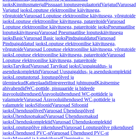
jaoks
Kinnitusmaterjal
Pissuaari loputusregulaatorid
Varjatud
Varuosad
Varjatud jaoks
Loputuse elektroonilise käivitusega,
võrgutoide
Varuosad Loputuse elektroonilise käivitusega, võrgutoide
jaoks
Loputuse elektroonilise käivitusega, patareitoide
Varuosad
Loputuse elektroonilise käivitusega, patareitoide jaoks
Pneumaatilise
loputuskäivitusega
Varuosad Pneumaatilise loputuskäivitusega
jaoks
Basic
Varuosad Basic jaoks
Pindpaigaldatud
Varuosad
Pindpaigaldatud jaoks
Loputuse elektroonilise käivitusega,
võrgutoide
Varuosad Loputuse elektroonilise käivitusega, võrgutoide
jaoks
Loputuse elektroonilise käivitusega, patareitoide
Varuosad
Loputuse elektroonilise käivitusega, patareitoide
jaoks
Tarvikud
Varuosad Tarvikud jaoks
Uuspaigaldus- ja
asenduskomplektid
Varuosad Uuspaigaldus- ja asenduskomplektid
jaoks
Loputustorud, loputuspõlved ja
üleminekud
Katteplaadid
Integreeritud juhtnupud
Käsitsemise
abivahendid
WC-pottide, pissuaaride ja bideede
äravooluühendused
Äravooluühendused WC-pottidele ja
valamutele
Varuosad Äravooluühendused WC-pottidele ja
valamutele jaoks
Sifoonid
Varuosad Sifoonid
jaoks
Ühenduspõlved
Varuosad Ühenduspõlved
jaoks
Ühendusotsakud
Varuosad Ühendusotsakud
jaoks
Ühenduskomplektid
Varuosad Ühenduskomplektid
jaoks
Loputuspõlve pikendused
Varuosad Loputuspõlve pikendused
jaoks
Ühendused PVC-st
Varuosad Ühendused PVC-st
jaoks
Mansetid ja kattekübarad
Ülemineku- ja