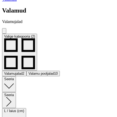
Valamud
Valamujalad
Valige kategooria (2)
Valamujalad
2
Valamu pooljalad
10
Seeria
Seeria
L / laius (cm)