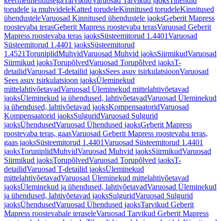
keermeühendusega
Tarvikud
Varuosad Tarvikud jaoks
Tihendid
torudele ja muhvidele
Katted torudele
Kinnitused torudele
Kinnitused
ühendustele
Varuosad Kinnitused ühendustele jaoks
Geberit Mapress
roostevaba teras
Geberit Mapress roostevaba teras
Varuosad Geberit
Mapress roostevaba teras jaoks
Süsteemitorud 1.4401
Varuosad
Süsteemitorud 1.4401 jaoks
Süsteemitorud
1.4521
Toruniplid
Muhvid
Varuosad Muhvid jaoks
Siirmikud
Varuosad
Siirmikud jaoks
Torupõlved
Varuosad Torupõlved jaoks
T-
detailid
Varuosad T-detailid jaoks
Sees asuv tsirkulatsioon
Varuosad
Sees asuv tsirkulatsioon jaoks
Üleminekud
mittelahtivõetavad
Varuosad Üleminekud mittelahtivõetavad
jaoks
Üleminekud ja ühendused, lahtivõetavad
Varuosad Üleminekud
ja ühendused, lahtivõetavad jaoks
Kompensaatorid
Varuosad
Kompensaatorid jaoks
Sulgurid
Varuosad Sulgurid
jaoks
Ühendused
Varuosad Ühendused jaoks
Geberit Mapress
roostevaba teras, gaas
Varuosad Geberit Mapress roostevaba teras,
gaas jaoks
Süsteemitorud 1.4401
Varuosad Süsteemitorud 1.4401
jaoks
Toruniplid
Muhvid
Varuosad Muhvid jaoks
Siirmikud
Varuosad
Siirmikud jaoks
Torupõlved
Varuosad Torupõlved jaoks
T-
detailid
Varuosad T-detailid jaoks
Üleminekud
mittelahtivõetavad
Varuosad Üleminekud mittelahtivõetavad
jaoks
Üleminekud ja ühendused, lahtivõetavad
Varuosad Üleminekud
ja ühendused, lahtivõetavad jaoks
Sulgurid
Varuosad Sulgurid
jaoks
Ühendused
Varuosad Ühendused jaoks
Tarvikud Geberit
Mapress roostevabale terasele
Varuosad Tarvikud Geberit Mapress