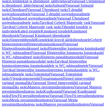
jaoks
Üleminekud ja ühendused, lahtivõetavad
Varuosad Üleminekud
ja ühendused, lahtivõetavad jaoks
Sulgurid
Varuosad Sulgurid
jaoks
Ühendused
Varuosad Ühendused jaoks
T-detailid
soojendusseadmele
Varuosad T-detailid soojendusseadmele
jaoks
Ühendused soojendusseadmele
Varuosad Ühendused
soojendusseadmele jaoks
Tarvikud Geberit Mapressile vask
Varuosad
Tarvikud Geberit Mapressile vask jaoks
Tihendid torudele ja
muhvidele
Katted torudele
Kinnitused torudele
Kinnitused
ühendustele
Varuosad Kinnitused ühendustele
jaoks
Süsteemitihendid
Komplektid kruvid äärikühendustele
Geberit
hügieenisüsteem
Hügieeniloputusüksused
Varuosad
Hügieeniloputusüksused jaoks
Hügieenilise loputusega loputuskastid
ja WC-juhtseadmed
Varuosad Hügieenilise loputusega loputuskastid
ja WC-juhtseadmed jaoks
Hügieeni-paigaldusmoodulid
Varuosad
Hügieeni-paigaldusmoodulid jaoks
Tarvikud hügieenilise
loputussüsteemiga loputuskastidele ja WC-juhtseadmetele
Varuosad
Tarvikud hügieenilise loputussüsteemiga loputuskastidele ja WC-
juhtseadmetele jaoks
Toiteplokid
Varuosad Toiteplokid
jaoks
Võrgukomponendid
Toruarmatuurid
Sirged istmeventiilid
varjatud montaažiks
Varuosad Sirged istmeventiilid varjatud
montaažiks jaoks
Mapress pressimisühendustega
Varuosad Mapress
pressimisühendustega jaoks
Kuulkraanid
Varuosad Kuulkraanid
jaoks
FlowFit pressühendustega
Varuosad FlowFit pressühendustega
jaoks
Mepla pressimisühendustega
Varuosad Mepla
pressimisühendustega jaoks
Mapress pressimisühendustega
Varuosad