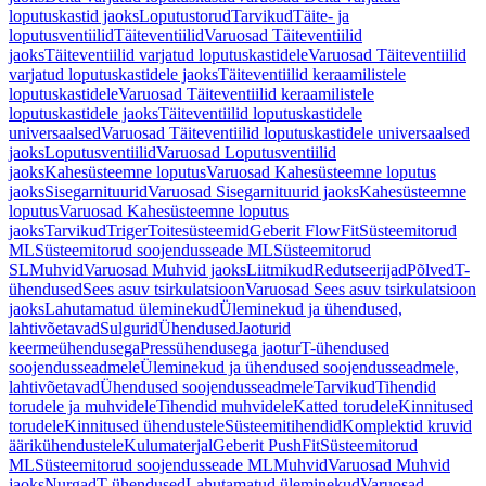
loputuskastid jaoks
Loputustorud
Tarvikud
Täite- ja
loputusventiilid
Täiteventiilid
Varuosad Täiteventiilid
jaoks
Täiteventiilid varjatud loputuskastidele
Varuosad Täiteventiilid
varjatud loputuskastidele jaoks
Täiteventiilid keraamilistele
loputuskastidele
Varuosad Täiteventiilid keraamilistele
loputuskastidele jaoks
Täiteventiilid loputuskastidele
universaalsed
Varuosad Täiteventiilid loputuskastidele universaalsed
jaoks
Loputusventiilid
Varuosad Loputusventiilid
jaoks
Kahesüsteemne loputus
Varuosad Kahesüsteemne loputus
jaoks
Sisegarnituurid
Varuosad Sisegarnituurid jaoks
Kahesüsteemne
loputus
Varuosad Kahesüsteemne loputus
jaoks
Tarvikud
Triger
Toitesüsteemid
Geberit FlowFit
Süsteemitorud
ML
Süsteemitorud soojendusseade ML
Süsteemitorud
SL
Muhvid
Varuosad Muhvid jaoks
Liitmikud
Redutseerijad
Põlved
T-
ühendused
Sees asuv tsirkulatsioon
Varuosad Sees asuv tsirkulatsioon
jaoks
Lahutamatud üleminekud
Üleminekud ja ühendused,
lahtivõetavad
Sulgurid
Ühendused
Jaoturid
keermeühendusega
Pressühendusega jaotur
T-ühendused
soojendusseadmele
Üleminekud ja ühendused soojendusseadmele,
lahtivõetavad
Ühendused soojendusseadmele
Tarvikud
Tihendid
torudele ja muhvidele
Tihendid muhvidele
Katted torudele
Kinnitused
torudele
Kinnitused ühendustele
Süsteemitihendid
Komplektid kruvid
äärikühendustele
Kulumaterjal
Geberit PushFit
Süsteemitorud
ML
Süsteemitorud soojendusseade ML
Muhvid
Varuosad Muhvid
jaoks
Nurgad
T-ühendused
Lahutamatud üleminekud
Varuosad