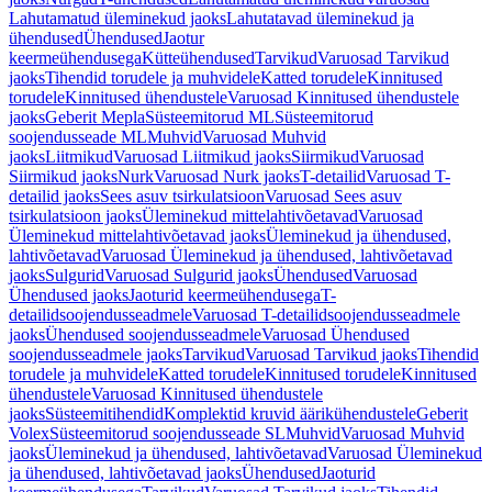
Lahutamatud üleminekud jaoks
Lahutatavad üleminekud ja
ühendused
Ühendused
Jaotur
keermeühendusega
Kütteühendused
Tarvikud
Varuosad Tarvikud
jaoks
Tihendid torudele ja muhvidele
Katted torudele
Kinnitused
torudele
Kinnitused ühendustele
Varuosad Kinnitused ühendustele
jaoks
Geberit Mepla
Süsteemitorud ML
Süsteemitorud
soojendusseade ML
Muhvid
Varuosad Muhvid
jaoks
Liitmikud
Varuosad Liitmikud jaoks
Siirmikud
Varuosad
Siirmikud jaoks
Nurk
Varuosad Nurk jaoks
T-detailid
Varuosad T-
detailid jaoks
Sees asuv tsirkulatsioon
Varuosad Sees asuv
tsirkulatsioon jaoks
Üleminekud mittelahtivõetavad
Varuosad
Üleminekud mittelahtivõetavad jaoks
Üleminekud ja ühendused,
lahtivõetavad
Varuosad Üleminekud ja ühendused, lahtivõetavad
jaoks
Sulgurid
Varuosad Sulgurid jaoks
Ühendused
Varuosad
Ühendused jaoks
Jaoturid keermeühendusega
T-
detailidsoojendusseadmele
Varuosad T-detailidsoojendusseadmele
jaoks
Ühendused soojendusseadmele
Varuosad Ühendused
soojendusseadmele jaoks
Tarvikud
Varuosad Tarvikud jaoks
Tihendid
torudele ja muhvidele
Katted torudele
Kinnitused torudele
Kinnitused
ühendustele
Varuosad Kinnitused ühendustele
jaoks
Süsteemitihendid
Komplektid kruvid äärikühendustele
Geberit
Volex
Süsteemitorud soojendusseade SL
Muhvid
Varuosad Muhvid
jaoks
Üleminekud ja ühendused, lahtivõetavad
Varuosad Üleminekud
ja ühendused, lahtivõetavad jaoks
Ühendused
Jaoturid