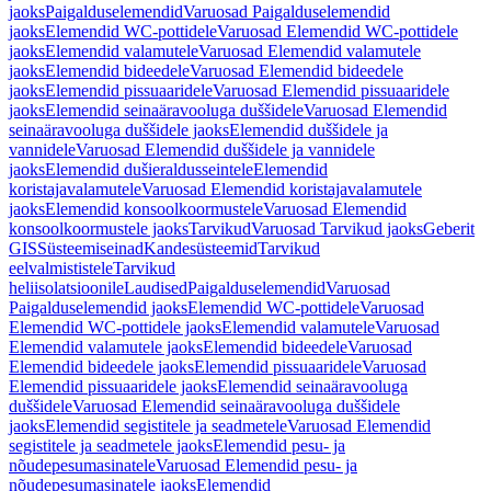
jaoks
Paigalduselemendid
Varuosad Paigalduselemendid
jaoks
Elemendid WC-pottidele
Varuosad Elemendid WC-pottidele
jaoks
Elemendid valamutele
Varuosad Elemendid valamutele
jaoks
Elemendid bideedele
Varuosad Elemendid bideedele
jaoks
Elemendid pissuaaridele
Varuosad Elemendid pissuaaridele
jaoks
Elemendid seinaäravooluga duššidele
Varuosad Elemendid
seinaäravooluga duššidele jaoks
Elemendid duššidele ja
vannidele
Varuosad Elemendid duššidele ja vannidele
jaoks
Elemendid dušieraldusseintele
Elemendid
koristajavalamutele
Varuosad Elemendid koristajavalamutele
jaoks
Elemendid konsoolkoormustele
Varuosad Elemendid
konsoolkoormustele jaoks
Tarvikud
Varuosad Tarvikud jaoks
Geberit
GIS
Süsteemiseinad
Kandesüsteemid
Tarvikud
eelvalmististele
Tarvikud
heliisolatsioonile
Laudised
Paigalduselemendid
Varuosad
Paigalduselemendid jaoks
Elemendid WC-pottidele
Varuosad
Elemendid WC-pottidele jaoks
Elemendid valamutele
Varuosad
Elemendid valamutele jaoks
Elemendid bideedele
Varuosad
Elemendid bideedele jaoks
Elemendid pissuaaridele
Varuosad
Elemendid pissuaaridele jaoks
Elemendid seinaäravooluga
duššidele
Varuosad Elemendid seinaäravooluga duššidele
jaoks
Elemendid segistitele ja seadmetele
Varuosad Elemendid
segistitele ja seadmetele jaoks
Elemendid pesu- ja
nõudepesumasinatele
Varuosad Elemendid pesu- ja
nõudepesumasinatele jaoks
Elemendid