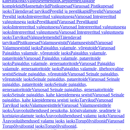
käterätikonks
Valguselemendid
Käepidemed
Jalgade
komplektid
Magnettahvlid
Pistikupesad
Varuosad Pistikupesad
jaoks
Täiendavad tarvikud
Peeglid ja peeglikapid
Peeglid
Varuosad
Peeglid jaoks
Integreeritud valgustusega
Varuosad Integreeritud
valgustusega jaoks
Peeglikapid
Varuosad Peeglikapid
jaoks
Integreeritud valgustusega
Varuosad Integreeritud valgustusega
jaoks
Integreeritud valgustuseta
Varuosad Integreeritud valgustuseta
jaoks
Tarvikud
Valguselemendid
Täiendavad
tarvikud
Pistikupesad
Valamusegistid
Valamusegistid
Varuosad
Valamusegistid jaoks
Paigaldus valamule, võrgutoide
Varuosad
Paigaldus valamule, võrgutoide jaoks
Paigaldus valamule,
patareitoide
Varuosad Paigaldus valamule, patareitoide
jaoks
Paigaldus valamule, generaatoritoide
Varuosad Paigaldus
valamule, generaatoritoide jaoks
Paigaldus valamule, ühehoovaline
segisti
Seinale paigaldus, võrgutoide
Varuosad Seinale paigaldus,
võrgutoide jaoks
Seinale paigaldus, patareitoide
Varuosad Seinale
paigaldus, patareitoide jaoks
Seinale paigaldus,
generaatoritoide
Varuosad Seinale paigaldus, generaatoritoide
jaoks
Seinale paigaldus, kahe käepidemega segisti
Varuosad Seinale
paigaldus, kahe käepidemega segisti jaoks
Tarvikud
Varuosad
Tarvikud jaoks
Valamusegistitele
Varuosad Valamusegistitele
jaoks
Äravooluühendused pesukoha, köögivalamute, seadmete ja
koristajavalamute jaoks
Äravooluühendused valamu jaoks
Varuosad
Äravooluühendused valamu jaoks jaoks
Torupõlvsifoonid
Varuosad
Torupõlvsifoonid jaoks
Torupõlvsifoonid,