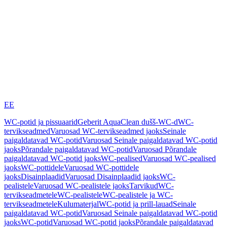
EE
WC-potid ja pissuaarid
Geberit AquaClean dušš-WC-d
WC-
tervikseadmed
Varuosad WC-tervikseadmed jaoks
Seinale
paigaldatavad WC-potid
Varuosad Seinale paigaldatavad WC-potid
jaoks
Põrandale paigaldatavad WC-potid
Varuosad Põrandale
paigaldatavad WC-potid jaoks
WC-pealised
Varuosad WC-pealised
jaoks
WC-pottidele
Varuosad WC-pottidele
jaoks
Disainplaadid
Varuosad Disainplaadid jaoks
WC-
pealistele
Varuosad WC-pealistele jaoks
Tarvikud
WC-
tervikseadmetele
WC-pealistele
WC-pealistele ja WC-
tervikseadmetele
Kulumaterjal
WC-potid ja prill-lauad
Seinale
paigaldatavad WC-potid
Varuosad Seinale paigaldatavad WC-potid
jaoks
WC-potid
Varuosad WC-potid jaoks
Põrandale paigaldatavad