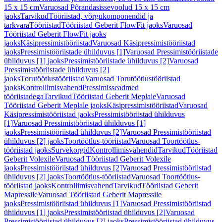
15 x 15 cm
Varuosad Põrandasissevoolud 15 x 15 cm
jaoks
Tarvikud
Tööriistad, võrgukomponendid ja
tarkvara
Tööriistad
Tööriistad Geberit FlowFit jaoks
Varuosad
Tööriistad Geberit FlowFit jaoks
jaoks
Käsipressimistööriistad
Varuosad Käsipressimistööriistad
jaoks
Pressimistööriistade ühilduvus [1]
Varuosad Pressimistööriistade
ühilduvus [1] jaoks
Pressimistööriistade ühilduvus [2]
Varuosad
Pressimistööriistade ühilduvus [2]
jaoks
Torutöötlustööriistad
Varuosad Torutöötlustööriistad
jaoks
Kontrollimisvahend
Pressimisseadmed
tööriistadega
Tarvikud
Tööriistad Geberit Meplale
Varuosad
Tööriistad Geberit Meplale jaoks
Käsipressimistööriistad
Varuosad
Käsipressimistööriistad jaoks
Pressimistööriistad ühilduvus
[1]
Varuosad Pressimistööriistad ühilduvus [1]
jaoks
Pressimistööriistad ühilduvus [2]
Varuosad Pressimistööriistad
ühilduvus [2] jaoks
Toortöötlus-tööriistad
Varuosad Toortöötlus-
tööriistad jaoks
Survekorgid
Kontrollimisvahendid
Tarvikud
Tööriistad
Geberit Volexile
Varuosad Tööriistad Geberit Volexile
jaoks
Pressimistööriistad ühilduvus [2]
Varuosad Pressimistööriistad
ühilduvus [2] jaoks
Toortöötlus-tööriistad
Varuosad Toortöötlus-
tööriistad jaoks
Kontrollimisvahend
Tarvikud
Tööriistad Geberit
Mapressile
Varuosad Tööriistad Geberit Mapressile
jaoks
Pressimistööriistad ühilduvus [1]
Varuosad Pressimistööriistad
ühilduvus [1] jaoks
Pressimistööriistad ühilduvus [2]
Varuosad
Pressimistööriistad ühilduvus [2] jaoks
Pressimistööriistad ühilduvus