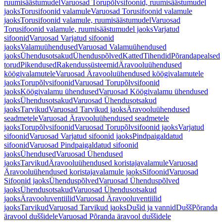
ruumisäästumudel
Varuosad Torupõlvsifoonid, ruumisäästumudel
jaoks
Torusifoonid valamule
Varuosad Torusifoonid valamule
jaoks
Torusifoonid valamule, ruumisäästumudel
Varuosad
Torusifoonid valamule, ruumisäästumudel jaoks
Varjatud
sifoonid
Varuosad Varjatud sifoonid
jaoks
Valamuühendused
Varuosad Valamuühendused
jaoks
Ühendusotsakud
Ühenduspõlved
Katted
Tihendid
Põrandapealsed
torud
Pikendused
Rakendussüsteemid
Äravooluühendused
köögivalamutele
Varuosad Äravooluühendused köögivalamutele
jaoks
Torupõlvsifoonid
Varuosad Torupõlvsifoonid
jaoks
Köögivalamu ühendused
Varuosad Köögivalamu ühendused
jaoks
Ühendusotsakud
Varuosad Ühendusotsakud
jaoks
Tarvikud
Varuosad Tarvikud jaoks
Äravooluühendused
seadmetele
Varuosad Äravooluühendused seadmetele
jaoks
Torupõlvsifoonid
Varuosad Torupõlvsifoonid jaoks
Varjatud
sifoonid
Varuosad Varjatud sifoonid jaoks
Pindpaigaldatud
sifoonid
Varuosad Pindpaigaldatud sifoonid
jaoks
Ühendused
Varuosad Ühendused
jaoks
Tarvikud
Äravooluühendused koristajavalamule
Varuosad
Äravooluühendused koristajavalamule jaoks
Sifoonid
Varuosad
Sifoonid jaoks
Ühenduspõlved
Varuosad Ühenduspõlved
jaoks
Ühendusotsakud
Varuosad Ühendusotsakud
jaoks
Äravooluventiilid
Varuosad Äravooluventiilid
jaoks
Tarvikud
Varuosad Tarvikud jaoks
Dušid ja vannid
Dušš
Põranda
äravool duššidele
Varuosad Põranda äravool duššidele