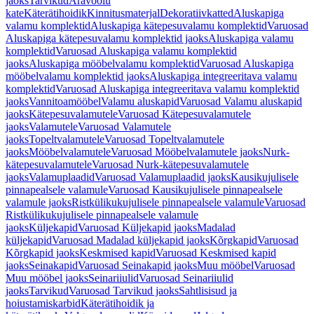
jaoks
Tarvikud
Äravoolu
kate
Käterätihoidik
Kinnitusmaterjal
Dekoratiivkatted
Aluskapiga
valamu komplektid
Aluskapiga kätepesuvalamu komplektid
Varuosad
Aluskapiga kätepesuvalamu komplektid jaoks
Aluskapiga valamu
komplektid
Varuosad Aluskapiga valamu komplektid
jaoks
Aluskapiga mööbelvalamu komplektid
Varuosad Aluskapiga
mööbelvalamu komplektid jaoks
Aluskapiga integreeritava valamu
komplektid
Varuosad Aluskapiga integreeritava valamu komplektid
jaoks
Vannitoamööbel
Valamu aluskapid
Varuosad Valamu aluskapid
jaoks
Kätepesuvalamutele
Varuosad Kätepesuvalamutele
jaoks
Valamutele
Varuosad Valamutele
jaoks
Topeltvalamutele
Varuosad Topeltvalamutele
jaoks
Mööbelvalamutele
Varuosad Mööbelvalamutele jaoks
Nurk-
kätepesuvalamutele
Varuosad Nurk-kätepesuvalamutele
jaoks
Valamuplaadid
Varuosad Valamuplaadid jaoks
Kausikujulisele
pinnapealsele valamule
Varuosad Kausikujulisele pinnapealsele
valamule jaoks
Ristkülikukujulisele pinnapealsele valamule
Varuosad
Ristkülikukujulisele pinnapealsele valamule
jaoks
Küljekapid
Varuosad Küljekapid jaoks
Madalad
küljekapid
Varuosad Madalad küljekapid jaoks
Kõrgkapid
Varuosad
Kõrgkapid jaoks
Keskmised kapid
Varuosad Keskmised kapid
jaoks
Seinakapid
Varuosad Seinakapid jaoks
Muu mööbel
Varuosad
Muu mööbel jaoks
Seinariiulid
Varuosad Seinariiulid
jaoks
Tarvikud
Varuosad Tarvikud jaoks
Sahtlisisud ja
hoiustamiskarbid
Käterätihoidik ja