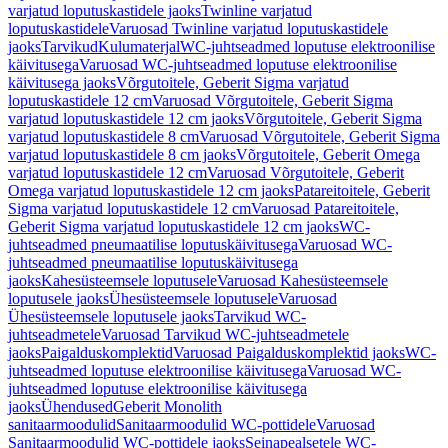
varjatud loputuskastidele jaoks
Twinline varjatud
loputuskastidele
Varuosad Twinline varjatud loputuskastidele
jaoks
Tarvikud
Kulumaterjal
WC-juhtseadmed loputuse elektroonilise
käivitusega
Varuosad WC-juhtseadmed loputuse elektroonilise
käivitusega jaoks
Võrgutoitele, Geberit Sigma varjatud
loputuskastidele 12 cm
Varuosad Võrgutoitele, Geberit Sigma
varjatud loputuskastidele 12 cm jaoks
Võrgutoitele, Geberit Sigma
varjatud loputuskastidele 8 cm
Varuosad Võrgutoitele, Geberit Sigma
varjatud loputuskastidele 8 cm jaoks
Võrgutoitele, Geberit Omega
varjatud loputuskastidele 12 cm
Varuosad Võrgutoitele, Geberit
Omega varjatud loputuskastidele 12 cm jaoks
Patareitoitele, Geberit
Sigma varjatud loputuskastidele 12 cm
Varuosad Patareitoitele,
Geberit Sigma varjatud loputuskastidele 12 cm jaoks
WC-
juhtseadmed pneumaatilise loputuskäivitusega
Varuosad WC-
juhtseadmed pneumaatilise loputuskäivitusega
jaoks
Kahesüsteemsele loputusele
Varuosad Kahesüsteemsele
loputusele jaoks
Ühesüsteemsele loputusele
Varuosad
Ühesüsteemsele loputusele jaoks
Tarvikud WC-
juhtseadmetele
Varuosad Tarvikud WC-juhtseadmetele
jaoks
Paigalduskomplektid
Varuosad Paigalduskomplektid jaoks
WC-
juhtseadmed loputuse elektroonilise käivitusega
Varuosad WC-
juhtseadmed loputuse elektroonilise käivitusega
jaoks
Ühendused
Geberit Monolith
sanitaarmoodulid
Sanitaarmoodulid WC-pottidele
Varuosad
Sanitaarmoodulid WC-pottidele jaoks
Seinapealsetele WC-