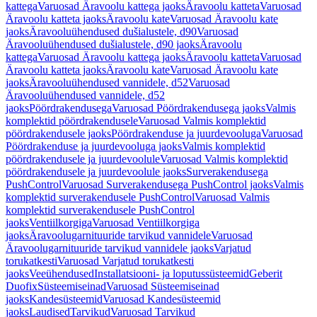
kattega
Varuosad Äravoolu kattega jaoks
Äravoolu katteta
Varuosad
Äravoolu katteta jaoks
Äravoolu kate
Varuosad Äravoolu kate
jaoks
Äravooluühendused dušialustele, d90
Varuosad
Äravooluühendused dušialustele, d90 jaoks
Äravoolu
kattega
Varuosad Äravoolu kattega jaoks
Äravoolu katteta
Varuosad
Äravoolu katteta jaoks
Äravoolu kate
Varuosad Äravoolu kate
jaoks
Äravooluühendused vannidele, d52
Varuosad
Äravooluühendused vannidele, d52
jaoks
Pöördrakendusega
Varuosad Pöördrakendusega jaoks
Valmis
komplektid pöördrakendusele
Varuosad Valmis komplektid
pöördrakendusele jaoks
Pöördrakenduse ja juurdevooluga
Varuosad
Pöördrakenduse ja juurdevooluga jaoks
Valmis komplektid
pöördrakendusele ja juurdevoolule
Varuosad Valmis komplektid
pöördrakendusele ja juurdevoolule jaoks
Surverakendusega
PushControl
Varuosad Surverakendusega PushControl jaoks
Valmis
komplektid surverakendusele PushControl
Varuosad Valmis
komplektid surverakendusele PushControl
jaoks
Ventiilkorgiga
Varuosad Ventiilkorgiga
jaoks
Äravoolugarnituuride tarvikud vannidele
Varuosad
Äravoolugarnituuride tarvikud vannidele jaoks
Varjatud
torukatkesti
Varuosad Varjatud torukatkesti
jaoks
Veeühendused
Installatsiooni- ja loputussüsteemid
Geberit
Duofix
Süsteemiseinad
Varuosad Süsteemiseinad
jaoks
Kandesüsteemid
Varuosad Kandesüsteemid
jaoks
Laudised
Tarvikud
Varuosad Tarvikud