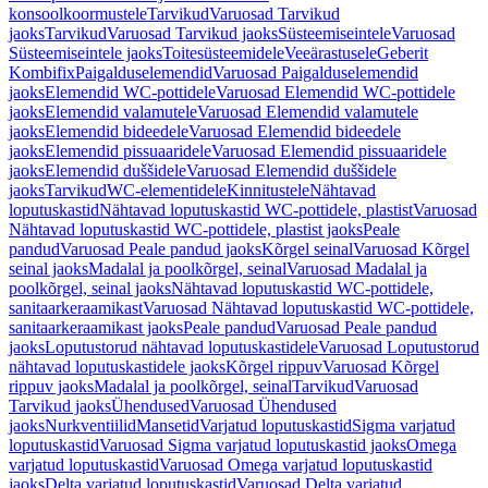
konsoolkoormustele
Tarvikud
Varuosad Tarvikud
jaoks
Tarvikud
Varuosad Tarvikud jaoks
Süsteemiseintele
Varuosad
Süsteemiseintele jaoks
Toitesüsteemidele
Veeärastusele
Geberit
Kombifix
Paigalduselemendid
Varuosad Paigalduselemendid
jaoks
Elemendid WC-pottidele
Varuosad Elemendid WC-pottidele
jaoks
Elemendid valamutele
Varuosad Elemendid valamutele
jaoks
Elemendid bideedele
Varuosad Elemendid bideedele
jaoks
Elemendid pissuaaridele
Varuosad Elemendid pissuaaridele
jaoks
Elemendid duššidele
Varuosad Elemendid duššidele
jaoks
Tarvikud
WC-elementidele
Kinnitustele
Nähtavad
loputuskastid
Nähtavad loputuskastid WC-pottidele, plastist
Varuosad
Nähtavad loputuskastid WC-pottidele, plastist jaoks
Peale
pandud
Varuosad Peale pandud jaoks
Kõrgel seinal
Varuosad Kõrgel
seinal jaoks
Madalal ja poolkõrgel, seinal
Varuosad Madalal ja
poolkõrgel, seinal jaoks
Nähtavad loputuskastid WC-pottidele,
sanitaarkeraamikast
Varuosad Nähtavad loputuskastid WC-pottidele,
sanitaarkeraamikast jaoks
Peale pandud
Varuosad Peale pandud
jaoks
Loputustorud nähtavad loputuskastidele
Varuosad Loputustorud
nähtavad loputuskastidele jaoks
Kõrgel rippuv
Varuosad Kõrgel
rippuv jaoks
Madalal ja poolkõrgel, seinal
Tarvikud
Varuosad
Tarvikud jaoks
Ühendused
Varuosad Ühendused
jaoks
Nurkventiilid
Mansetid
Varjatud loputuskastid
Sigma varjatud
loputuskastid
Varuosad Sigma varjatud loputuskastid jaoks
Omega
varjatud loputuskastid
Varuosad Omega varjatud loputuskastid
jaoks
Delta varjatud loputuskastid
Varuosad Delta varjatud