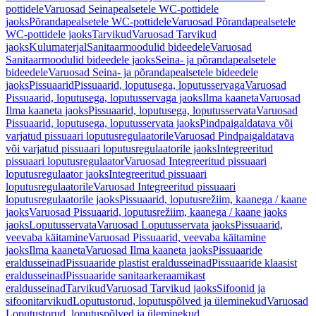
pottidele
Varuosad Seinapealsetele WC-pottidele
jaoks
Põrandapealsetele WC-pottidele
Varuosad Põrandapealsetele
WC-pottidele jaoks
Tarvikud
Varuosad Tarvikud
jaoks
Kulumaterjal
Sanitaarmoodulid bideedele
Varuosad
Sanitaarmoodulid bideedele jaoks
Seina- ja põrandapealsetele
bideedele
Varuosad Seina- ja põrandapealsetele bideedele
jaoks
Pissuaarid
Pissuaarid, loputusega, loputusservaga
Varuosad
Pissuaarid, loputusega, loputusservaga jaoks
Ilma kaaneta
Varuosad
Ilma kaaneta jaoks
Pissuaarid, loputusega, loputusservata
Varuosad
Pissuaarid, loputusega, loputusservata jaoks
Pindpaigaldatava või
varjatud pissuaari loputusregulaatorile
Varuosad Pindpaigaldatava
või varjatud pissuaari loputusregulaatorile jaoks
Integreeritud
pissuaari loputusregulaator
Varuosad Integreeritud pissuaari
loputusregulaator jaoks
Integreeritud pissuaari
loputusregulaatorile
Varuosad Integreeritud pissuaari
loputusregulaatorile jaoks
Pissuaarid, loputusrežiim, kaanega / kaane
jaoks
Varuosad Pissuaarid, loputusrežiim, kaanega / kaane jaoks
jaoks
Loputusservata
Varuosad Loputusservata jaoks
Pissuaarid,
veevaba käitamine
Varuosad Pissuaarid, veevaba käitamine
jaoks
Ilma kaaneta
Varuosad Ilma kaaneta jaoks
Pissuaaride
eraldusseinad
Pissuaaride plastist eraldusseinad
Pissuaaride klaasist
eraldusseinad
Pissuaaride sanitaarkeraamikast
eraldusseinad
Tarvikud
Varuosad Tarvikud jaoks
Sifoonid ja
sifoonitarvikud
Loputustorud, loputuspõlved ja üleminekud
Varuosad
Loputustorud, loputuspõlved ja üleminekud