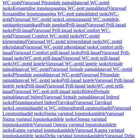
WC-potid
Varuosad Põrandale paigaldatavad WC-potid
jaoks
Keraamilise loputuspaagiga WC-pott paigaldatud
Varuosad
Keraamilise loputuspaagiga WC-pott paigaldatud jaoks
WC-
potid
Varuosad WC-potid jaoks
Loputuspaagid WC-pottidele,
sanitaarkeraamikast
Peale pandud
Prill-lauad
Varuosad Prill-lauad
jaoks
Prill-lauad
Varuosad Prill-lauad jaoks
Comfort WC-
potid
Varuosad Comfort WC-potid jaoks
WC-potid
kõrgendatud
Varuosad WC-potid kõrgendatud jaoks
WC-potid
pikendatud
Varuosad WC-potid pikendatud jaoks
Comfort prill-
lauad
Varuosad Comfort prill-lauad jaoks
Prill-lauad
Varuosad Prill-
lauad jaoks
WC-poti prill-lauad
Varuosad WC-poti prill-lauad
jaoks
WC-potid lastele
Varuosad WC-potid lastele jaoks
Seinale
paigaldatavad WC-potid
Varuosad Seinale paigaldatavad WC-potid
jaoks
Põrandale paigaldatavad WC-potid
Varuosad Põrandale
paigaldatavad WC-potid jaoks
Prill-lauad lastele
Varuosad Prill-lauad
lastele jaoks
Prill-lauad
Varuosad Prill-lauad jaoks
WC-poti prill-
lauad
Varuosad WC-poti prill-lauad jaoks
Bideed
Seinale
paigaldatavad bideed
Varuosad Seinale paigaldatavad bideed
jaoks
Põrandapealsed bideed
Tarvikud
Varuosad Tarvikud
jaoks
Loputusplaadid ja WC-juhtseadmed
Loputusplaadid
Varuosad
Loputusplaadid jaoks
Sigma varjatud loputuskastidele
Varuosad
Sigma varjatud loputuskastidele jaoks
Omega varjatud
loputuskastidele
Varuosad Omega varjatud loputuskastidele
jaoks
Kappa varjatud loputuskastidele
Varuosad Kappa varjatud
loputuskastidele jaoks
Delta varjatud loputuskastidele
Varuosad Delta