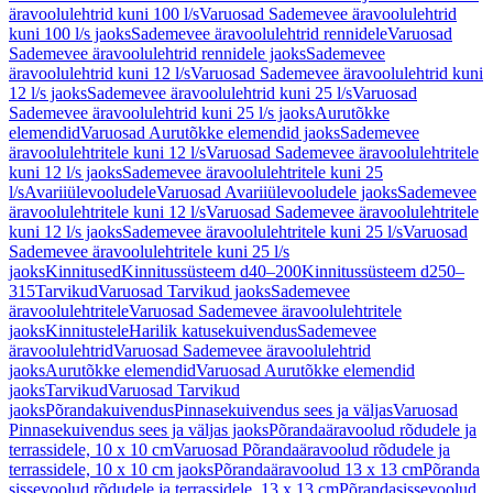
äravoolulehtrid kuni 100 l/s
Varuosad Sademevee äravoolulehtrid
kuni 100 l/s jaoks
Sademevee äravoolulehtrid rennidele
Varuosad
Sademevee äravoolulehtrid rennidele jaoks
Sademevee
äravoolulehtrid kuni 12 l/s
Varuosad Sademevee äravoolulehtrid kuni
12 l/s jaoks
Sademevee äravoolulehtrid kuni 25 l/s
Varuosad
Sademevee äravoolulehtrid kuni 25 l/s jaoks
Aurutõkke
elemendid
Varuosad Aurutõkke elemendid jaoks
Sademevee
äravoolulehtritele kuni 12 l/s
Varuosad Sademevee äravoolulehtritele
kuni 12 l/s jaoks
Sademevee äravoolulehtritele kuni 25
l/s
Avariiülevooludele
Varuosad Avariiülevooludele jaoks
Sademevee
äravoolulehtritele kuni 12 l/s
Varuosad Sademevee äravoolulehtritele
kuni 12 l/s jaoks
Sademevee äravoolulehtritele kuni 25 l/s
Varuosad
Sademevee äravoolulehtritele kuni 25 l/s
jaoks
Kinnitused
Kinnitussüsteem d40–200
Kinnitussüsteem d250–
315
Tarvikud
Varuosad Tarvikud jaoks
Sademevee
äravoolulehtritele
Varuosad Sademevee äravoolulehtritele
jaoks
Kinnitustele
Harilik katusekuivendus
Sademevee
äravoolulehtrid
Varuosad Sademevee äravoolulehtrid
jaoks
Aurutõkke elemendid
Varuosad Aurutõkke elemendid
jaoks
Tarvikud
Varuosad Tarvikud
jaoks
Põrandakuivendus
Pinnasekuivendus sees ja väljas
Varuosad
Pinnasekuivendus sees ja väljas jaoks
Põrandaäravoolud rõdudele ja
terrassidele, 10 x 10 cm
Varuosad Põrandaäravoolud rõdudele ja
terrassidele, 10 x 10 cm jaoks
Põrandaäravoolud 13 x 13 cm
Põranda
sissevoolud rõdudele ja terrassidele, 13 x 13 cm
Põrandasissevoolud