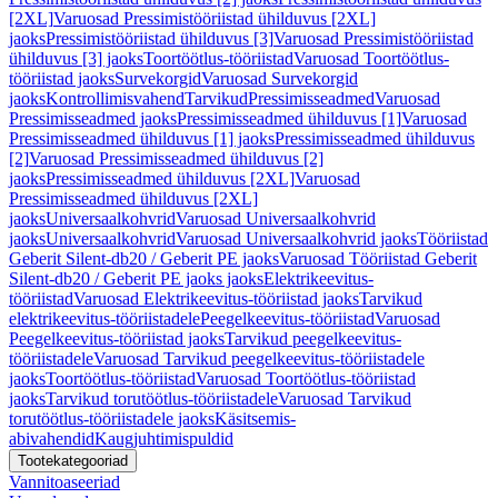
[2XL]
Varuosad Pressimistööriistad ühilduvus [2XL]
jaoks
Pressimistööriistad ühilduvus [3]
Varuosad Pressimistööriistad
ühilduvus [3] jaoks
Toortöötlus-tööriistad
Varuosad Toortöötlus-
tööriistad jaoks
Survekorgid
Varuosad Survekorgid
jaoks
Kontrollimisvahend
Tarvikud
Pressimisseadmed
Varuosad
Pressimisseadmed jaoks
Pressimisseadmed ühilduvus [1]
Varuosad
Pressimisseadmed ühilduvus [1] jaoks
Pressimisseadmed ühilduvus
[2]
Varuosad Pressimisseadmed ühilduvus [2]
jaoks
Pressimisseadmed ühilduvus [2XL]
Varuosad
Pressimisseadmed ühilduvus [2XL]
jaoks
Universaalkohvrid
Varuosad Universaalkohvrid
jaoks
Universaalkohvrid
Varuosad Universaalkohvrid jaoks
Tööriistad
Geberit Silent-db20 / Geberit PE jaoks
Varuosad Tööriistad Geberit
Silent-db20 / Geberit PE jaoks jaoks
Elektrikeevitus-
tööriistad
Varuosad Elektrikeevitus-tööriistad jaoks
Tarvikud
elektrikeevitus-tööriistadele
Peegelkeevitus-tööriistad
Varuosad
Peegelkeevitus-tööriistad jaoks
Tarvikud peegelkeevitus-
tööriistadele
Varuosad Tarvikud peegelkeevitus-tööriistadele
jaoks
Toortöötlus-tööriistad
Varuosad Toortöötlus-tööriistad
jaoks
Tarvikud torutöötlus-tööriistadele
Varuosad Tarvikud
torutöötlus-tööriistadele jaoks
Käsitsemis-
abivahendid
Kaugjuhtimispuldid
Tootekategooriad
Vannitoaseeriad