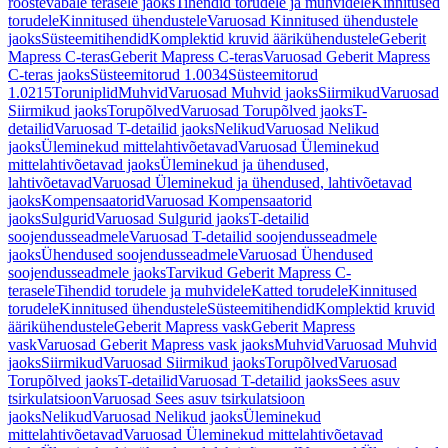
roostevabale terasele jaoks
Tihendid torudele ja muhvidele
Kinnitused
torudele
Kinnitused ühendustele
Varuosad Kinnitused ühendustele
jaoks
Süsteemitihendid
Komplektid kruvid äärikühendustele
Geberit
Mapress C-teras
Geberit Mapress C-teras
Varuosad Geberit Mapress
C-teras jaoks
Süsteemitorud 1.0034
Süsteemitorud
1.0215
Toruniplid
Muhvid
Varuosad Muhvid jaoks
Siirmikud
Varuosad
Siirmikud jaoks
Torupõlved
Varuosad Torupõlved jaoks
T-
detailid
Varuosad T-detailid jaoks
Nelikud
Varuosad Nelikud
jaoks
Üleminekud mittelahtivõetavad
Varuosad Üleminekud
mittelahtivõetavad jaoks
Üleminekud ja ühendused,
lahtivõetavad
Varuosad Üleminekud ja ühendused, lahtivõetavad
jaoks
Kompensaatorid
Varuosad Kompensaatorid
jaoks
Sulgurid
Varuosad Sulgurid jaoks
T-detailid
soojendusseadmele
Varuosad T-detailid soojendusseadmele
jaoks
Ühendused soojendusseadmele
Varuosad Ühendused
soojendusseadmele jaoks
Tarvikud Geberit Mapress C-
terasele
Tihendid torudele ja muhvidele
Katted torudele
Kinnitused
torudele
Kinnitused ühendustele
Süsteemitihendid
Komplektid kruvid
äärikühendustele
Geberit Mapress vask
Geberit Mapress
vask
Varuosad Geberit Mapress vask jaoks
Muhvid
Varuosad Muhvid
jaoks
Siirmikud
Varuosad Siirmikud jaoks
Torupõlved
Varuosad
Torupõlved jaoks
T-detailid
Varuosad T-detailid jaoks
Sees asuv
tsirkulatsioon
Varuosad Sees asuv tsirkulatsioon
jaoks
Nelikud
Varuosad Nelikud jaoks
Üleminekud
mittelahtivõetavad
Varuosad Üleminekud mittelahtivõetavad