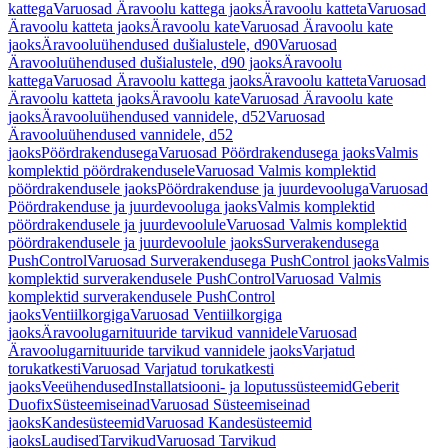
kattega
Varuosad Äravoolu kattega jaoks
Äravoolu katteta
Varuosad
Äravoolu katteta jaoks
Äravoolu kate
Varuosad Äravoolu kate
jaoks
Äravooluühendused dušialustele, d90
Varuosad
Äravooluühendused dušialustele, d90 jaoks
Äravoolu
kattega
Varuosad Äravoolu kattega jaoks
Äravoolu katteta
Varuosad
Äravoolu katteta jaoks
Äravoolu kate
Varuosad Äravoolu kate
jaoks
Äravooluühendused vannidele, d52
Varuosad
Äravooluühendused vannidele, d52
jaoks
Pöördrakendusega
Varuosad Pöördrakendusega jaoks
Valmis
komplektid pöördrakendusele
Varuosad Valmis komplektid
pöördrakendusele jaoks
Pöördrakenduse ja juurdevooluga
Varuosad
Pöördrakenduse ja juurdevooluga jaoks
Valmis komplektid
pöördrakendusele ja juurdevoolule
Varuosad Valmis komplektid
pöördrakendusele ja juurdevoolule jaoks
Surverakendusega
PushControl
Varuosad Surverakendusega PushControl jaoks
Valmis
komplektid surverakendusele PushControl
Varuosad Valmis
komplektid surverakendusele PushControl
jaoks
Ventiilkorgiga
Varuosad Ventiilkorgiga
jaoks
Äravoolugarnituuride tarvikud vannidele
Varuosad
Äravoolugarnituuride tarvikud vannidele jaoks
Varjatud
torukatkesti
Varuosad Varjatud torukatkesti
jaoks
Veeühendused
Installatsiooni- ja loputussüsteemid
Geberit
Duofix
Süsteemiseinad
Varuosad Süsteemiseinad
jaoks
Kandesüsteemid
Varuosad Kandesüsteemid
jaoks
Laudised
Tarvikud
Varuosad Tarvikud