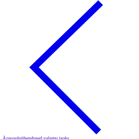
Äravooluühendused valamu jaoks