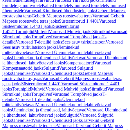
keermeühendusega
Tarvikud
Varuosad Tarvikud jaoks
Tihendid
torudele ja muhvidele
Katted torudele
Kinnitused torudele
Kinnitused
ühendustele
Varuosad Kinnitused ühendustele jaoks
Geberit Mapress
roostevaba teras
Geberit Mapress roostevaba teras
Varuosad Geberit
Mapress roostevaba teras jaoks
Süsteemitorud 1.4401
Varuosad
Süsteemitorud 1.4401 jaoks
Süsteemitorud
1.4521
Toruniplid
Muhvid
Varuosad Muhvid jaoks
Siirmikud
Varuosad
Siirmikud jaoks
Torupõlved
Varuosad Torupõlved jaoks
T-
detailid
Varuosad T-detailid jaoks
Sees asuv tsirkulatsioon
Varuosad
Sees asuv tsirkulatsioon jaoks
Üleminekud
mittelahtivõetavad
Varuosad Üleminekud mittelahtivõetavad
jaoks
Üleminekud ja ühendused, lahtivõetavad
Varuosad Üleminekud
ja ühendused, lahtivõetavad jaoks
Kompensaatorid
Varuosad
Kompensaatorid jaoks
Sulgurid
Varuosad Sulgurid
jaoks
Ühendused
Varuosad Ühendused jaoks
Geberit Mapress
roostevaba teras, gaas
Varuosad Geberit Mapress roostevaba teras,
gaas jaoks
Süsteemitorud 1.4401
Varuosad Süsteemitorud 1.4401
jaoks
Toruniplid
Muhvid
Varuosad Muhvid jaoks
Siirmikud
Varuosad
Siirmikud jaoks
Torupõlved
Varuosad Torupõlved jaoks
T-
detailid
Varuosad T-detailid jaoks
Üleminekud
mittelahtivõetavad
Varuosad Üleminekud mittelahtivõetavad
jaoks
Üleminekud ja ühendused, lahtivõetavad
Varuosad Üleminekud
ja ühendused, lahtivõetavad jaoks
Sulgurid
Varuosad Sulgurid
jaoks
Ühendused
Varuosad Ühendused jaoks
Tarvikud Geberit
Mapress roostevabale terasele
Varuosad Tarvikud Geberit Mapress