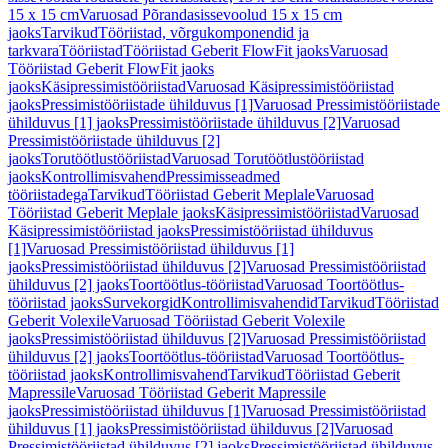
15 x 15 cm
Varuosad Põrandasissevoolud 15 x 15 cm
jaoks
Tarvikud
Tööriistad, võrgukomponendid ja
tarkvara
Tööriistad
Tööriistad Geberit FlowFit jaoks
Varuosad
Tööriistad Geberit FlowFit jaoks
jaoks
Käsipressimistööriistad
Varuosad Käsipressimistööriistad
jaoks
Pressimistööriistade ühilduvus [1]
Varuosad Pressimistööriistade
ühilduvus [1] jaoks
Pressimistööriistade ühilduvus [2]
Varuosad
Pressimistööriistade ühilduvus [2]
jaoks
Torutöötlustööriistad
Varuosad Torutöötlustööriistad
jaoks
Kontrollimisvahend
Pressimisseadmed
tööriistadega
Tarvikud
Tööriistad Geberit Meplale
Varuosad
Tööriistad Geberit Meplale jaoks
Käsipressimistööriistad
Varuosad
Käsipressimistööriistad jaoks
Pressimistööriistad ühilduvus
[1]
Varuosad Pressimistööriistad ühilduvus [1]
jaoks
Pressimistööriistad ühilduvus [2]
Varuosad Pressimistööriistad
ühilduvus [2] jaoks
Toortöötlus-tööriistad
Varuosad Toortöötlus-
tööriistad jaoks
Survekorgid
Kontrollimisvahendid
Tarvikud
Tööriistad
Geberit Volexile
Varuosad Tööriistad Geberit Volexile
jaoks
Pressimistööriistad ühilduvus [2]
Varuosad Pressimistööriistad
ühilduvus [2] jaoks
Toortöötlus-tööriistad
Varuosad Toortöötlus-
tööriistad jaoks
Kontrollimisvahend
Tarvikud
Tööriistad Geberit
Mapressile
Varuosad Tööriistad Geberit Mapressile
jaoks
Pressimistööriistad ühilduvus [1]
Varuosad Pressimistööriistad
ühilduvus [1] jaoks
Pressimistööriistad ühilduvus [2]
Varuosad
Pressimistööriistad ühilduvus [2] jaoks
Pressimistööriistad ühilduvus