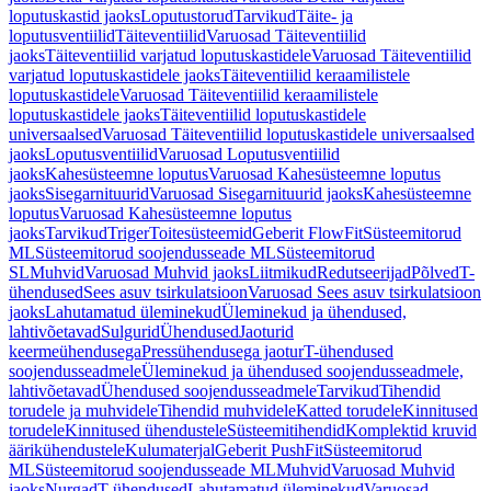
loputuskastid jaoks
Loputustorud
Tarvikud
Täite- ja
loputusventiilid
Täiteventiilid
Varuosad Täiteventiilid
jaoks
Täiteventiilid varjatud loputuskastidele
Varuosad Täiteventiilid
varjatud loputuskastidele jaoks
Täiteventiilid keraamilistele
loputuskastidele
Varuosad Täiteventiilid keraamilistele
loputuskastidele jaoks
Täiteventiilid loputuskastidele
universaalsed
Varuosad Täiteventiilid loputuskastidele universaalsed
jaoks
Loputusventiilid
Varuosad Loputusventiilid
jaoks
Kahesüsteemne loputus
Varuosad Kahesüsteemne loputus
jaoks
Sisegarnituurid
Varuosad Sisegarnituurid jaoks
Kahesüsteemne
loputus
Varuosad Kahesüsteemne loputus
jaoks
Tarvikud
Triger
Toitesüsteemid
Geberit FlowFit
Süsteemitorud
ML
Süsteemitorud soojendusseade ML
Süsteemitorud
SL
Muhvid
Varuosad Muhvid jaoks
Liitmikud
Redutseerijad
Põlved
T-
ühendused
Sees asuv tsirkulatsioon
Varuosad Sees asuv tsirkulatsioon
jaoks
Lahutamatud üleminekud
Üleminekud ja ühendused,
lahtivõetavad
Sulgurid
Ühendused
Jaoturid
keermeühendusega
Pressühendusega jaotur
T-ühendused
soojendusseadmele
Üleminekud ja ühendused soojendusseadmele,
lahtivõetavad
Ühendused soojendusseadmele
Tarvikud
Tihendid
torudele ja muhvidele
Tihendid muhvidele
Katted torudele
Kinnitused
torudele
Kinnitused ühendustele
Süsteemitihendid
Komplektid kruvid
äärikühendustele
Kulumaterjal
Geberit PushFit
Süsteemitorud
ML
Süsteemitorud soojendusseade ML
Muhvid
Varuosad Muhvid
jaoks
Nurgad
T-ühendused
Lahutamatud üleminekud
Varuosad