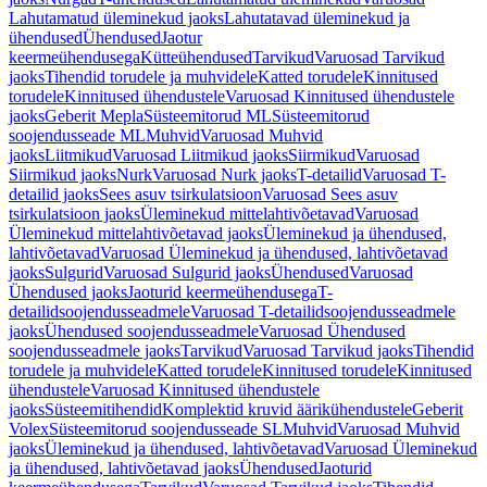
Lahutamatud üleminekud jaoks
Lahutatavad üleminekud ja
ühendused
Ühendused
Jaotur
keermeühendusega
Kütteühendused
Tarvikud
Varuosad Tarvikud
jaoks
Tihendid torudele ja muhvidele
Katted torudele
Kinnitused
torudele
Kinnitused ühendustele
Varuosad Kinnitused ühendustele
jaoks
Geberit Mepla
Süsteemitorud ML
Süsteemitorud
soojendusseade ML
Muhvid
Varuosad Muhvid
jaoks
Liitmikud
Varuosad Liitmikud jaoks
Siirmikud
Varuosad
Siirmikud jaoks
Nurk
Varuosad Nurk jaoks
T-detailid
Varuosad T-
detailid jaoks
Sees asuv tsirkulatsioon
Varuosad Sees asuv
tsirkulatsioon jaoks
Üleminekud mittelahtivõetavad
Varuosad
Üleminekud mittelahtivõetavad jaoks
Üleminekud ja ühendused,
lahtivõetavad
Varuosad Üleminekud ja ühendused, lahtivõetavad
jaoks
Sulgurid
Varuosad Sulgurid jaoks
Ühendused
Varuosad
Ühendused jaoks
Jaoturid keermeühendusega
T-
detailidsoojendusseadmele
Varuosad T-detailidsoojendusseadmele
jaoks
Ühendused soojendusseadmele
Varuosad Ühendused
soojendusseadmele jaoks
Tarvikud
Varuosad Tarvikud jaoks
Tihendid
torudele ja muhvidele
Katted torudele
Kinnitused torudele
Kinnitused
ühendustele
Varuosad Kinnitused ühendustele
jaoks
Süsteemitihendid
Komplektid kruvid äärikühendustele
Geberit
Volex
Süsteemitorud soojendusseade SL
Muhvid
Varuosad Muhvid
jaoks
Üleminekud ja ühendused, lahtivõetavad
Varuosad Üleminekud
ja ühendused, lahtivõetavad jaoks
Ühendused
Jaoturid