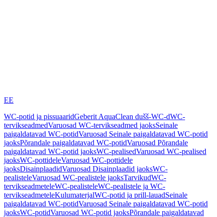
EE
WC-potid ja pissuaarid
Geberit AquaClean dušš-WC-d
WC-
tervikseadmed
Varuosad WC-tervikseadmed jaoks
Seinale
paigaldatavad WC-potid
Varuosad Seinale paigaldatavad WC-potid
jaoks
Põrandale paigaldatavad WC-potid
Varuosad Põrandale
paigaldatavad WC-potid jaoks
WC-pealised
Varuosad WC-pealised
jaoks
WC-pottidele
Varuosad WC-pottidele
jaoks
Disainplaadid
Varuosad Disainplaadid jaoks
WC-
pealistele
Varuosad WC-pealistele jaoks
Tarvikud
WC-
tervikseadmetele
WC-pealistele
WC-pealistele ja WC-
tervikseadmetele
Kulumaterjal
WC-potid ja prill-lauad
Seinale
paigaldatavad WC-potid
Varuosad Seinale paigaldatavad WC-potid
jaoks
WC-potid
Varuosad WC-potid jaoks
Põrandale paigaldatavad