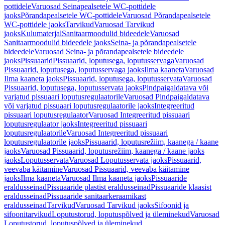
pottidele
Varuosad Seinapealsetele WC-pottidele
jaoks
Põrandapealsetele WC-pottidele
Varuosad Põrandapealsetele
WC-pottidele jaoks
Tarvikud
Varuosad Tarvikud
jaoks
Kulumaterjal
Sanitaarmoodulid bideedele
Varuosad
Sanitaarmoodulid bideedele jaoks
Seina- ja põrandapealsetele
bideedele
Varuosad Seina- ja põrandapealsetele bideedele
jaoks
Pissuaarid
Pissuaarid, loputusega, loputusservaga
Varuosad
Pissuaarid, loputusega, loputusservaga jaoks
Ilma kaaneta
Varuosad
Ilma kaaneta jaoks
Pissuaarid, loputusega, loputusservata
Varuosad
Pissuaarid, loputusega, loputusservata jaoks
Pindpaigaldatava või
varjatud pissuaari loputusregulaatorile
Varuosad Pindpaigaldatava
või varjatud pissuaari loputusregulaatorile jaoks
Integreeritud
pissuaari loputusregulaator
Varuosad Integreeritud pissuaari
loputusregulaator jaoks
Integreeritud pissuaari
loputusregulaatorile
Varuosad Integreeritud pissuaari
loputusregulaatorile jaoks
Pissuaarid, loputusrežiim, kaanega / kaane
jaoks
Varuosad Pissuaarid, loputusrežiim, kaanega / kaane jaoks
jaoks
Loputusservata
Varuosad Loputusservata jaoks
Pissuaarid,
veevaba käitamine
Varuosad Pissuaarid, veevaba käitamine
jaoks
Ilma kaaneta
Varuosad Ilma kaaneta jaoks
Pissuaaride
eraldusseinad
Pissuaaride plastist eraldusseinad
Pissuaaride klaasist
eraldusseinad
Pissuaaride sanitaarkeraamikast
eraldusseinad
Tarvikud
Varuosad Tarvikud jaoks
Sifoonid ja
sifoonitarvikud
Loputustorud, loputuspõlved ja üleminekud
Varuosad
Loputustorud, loputuspõlved ja üleminekud