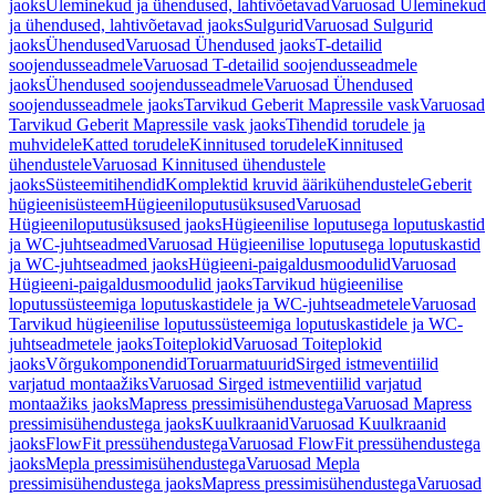
jaoks
Üleminekud ja ühendused, lahtivõetavad
Varuosad Üleminekud
ja ühendused, lahtivõetavad jaoks
Sulgurid
Varuosad Sulgurid
jaoks
Ühendused
Varuosad Ühendused jaoks
T-detailid
soojendusseadmele
Varuosad T-detailid soojendusseadmele
jaoks
Ühendused soojendusseadmele
Varuosad Ühendused
soojendusseadmele jaoks
Tarvikud Geberit Mapressile vask
Varuosad
Tarvikud Geberit Mapressile vask jaoks
Tihendid torudele ja
muhvidele
Katted torudele
Kinnitused torudele
Kinnitused
ühendustele
Varuosad Kinnitused ühendustele
jaoks
Süsteemitihendid
Komplektid kruvid äärikühendustele
Geberit
hügieenisüsteem
Hügieeniloputusüksused
Varuosad
Hügieeniloputusüksused jaoks
Hügieenilise loputusega loputuskastid
ja WC-juhtseadmed
Varuosad Hügieenilise loputusega loputuskastid
ja WC-juhtseadmed jaoks
Hügieeni-paigaldusmoodulid
Varuosad
Hügieeni-paigaldusmoodulid jaoks
Tarvikud hügieenilise
loputussüsteemiga loputuskastidele ja WC-juhtseadmetele
Varuosad
Tarvikud hügieenilise loputussüsteemiga loputuskastidele ja WC-
juhtseadmetele jaoks
Toiteplokid
Varuosad Toiteplokid
jaoks
Võrgukomponendid
Toruarmatuurid
Sirged istmeventiilid
varjatud montaažiks
Varuosad Sirged istmeventiilid varjatud
montaažiks jaoks
Mapress pressimisühendustega
Varuosad Mapress
pressimisühendustega jaoks
Kuulkraanid
Varuosad Kuulkraanid
jaoks
FlowFit pressühendustega
Varuosad FlowFit pressühendustega
jaoks
Mepla pressimisühendustega
Varuosad Mepla
pressimisühendustega jaoks
Mapress pressimisühendustega
Varuosad