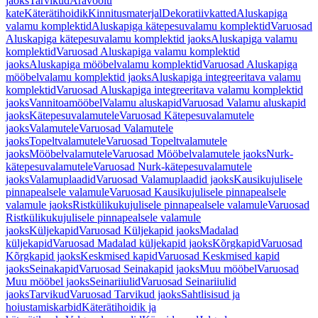
jaoks
Tarvikud
Äravoolu
kate
Käterätihoidik
Kinnitusmaterjal
Dekoratiivkatted
Aluskapiga
valamu komplektid
Aluskapiga kätepesuvalamu komplektid
Varuosad
Aluskapiga kätepesuvalamu komplektid jaoks
Aluskapiga valamu
komplektid
Varuosad Aluskapiga valamu komplektid
jaoks
Aluskapiga mööbelvalamu komplektid
Varuosad Aluskapiga
mööbelvalamu komplektid jaoks
Aluskapiga integreeritava valamu
komplektid
Varuosad Aluskapiga integreeritava valamu komplektid
jaoks
Vannitoamööbel
Valamu aluskapid
Varuosad Valamu aluskapid
jaoks
Kätepesuvalamutele
Varuosad Kätepesuvalamutele
jaoks
Valamutele
Varuosad Valamutele
jaoks
Topeltvalamutele
Varuosad Topeltvalamutele
jaoks
Mööbelvalamutele
Varuosad Mööbelvalamutele jaoks
Nurk-
kätepesuvalamutele
Varuosad Nurk-kätepesuvalamutele
jaoks
Valamuplaadid
Varuosad Valamuplaadid jaoks
Kausikujulisele
pinnapealsele valamule
Varuosad Kausikujulisele pinnapealsele
valamule jaoks
Ristkülikukujulisele pinnapealsele valamule
Varuosad
Ristkülikukujulisele pinnapealsele valamule
jaoks
Küljekapid
Varuosad Küljekapid jaoks
Madalad
küljekapid
Varuosad Madalad küljekapid jaoks
Kõrgkapid
Varuosad
Kõrgkapid jaoks
Keskmised kapid
Varuosad Keskmised kapid
jaoks
Seinakapid
Varuosad Seinakapid jaoks
Muu mööbel
Varuosad
Muu mööbel jaoks
Seinariiulid
Varuosad Seinariiulid
jaoks
Tarvikud
Varuosad Tarvikud jaoks
Sahtlisisud ja
hoiustamiskarbid
Käterätihoidik ja