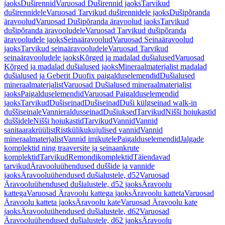
jaoks
Duširennid
Varuosad Duširennid jaoks
Tarvikud
duširennidele
Varuosad Tarvikud duširennidele jaoks
Dušipõranda
äravoolud
Varuosad Dušipõranda äravoolud jaoks
Tarvikud
dušipõranda äravooludele
Varuosad Tarvikud dušipõranda
äravooludele jaoks
Seinaäravoolud
Varuosad Seinaäravoolud
jaoks
Tarvikud seinaäravooludele
Varuosad Tarvikud
seinaäravooludele jaoks
Kõrged ja madalad dušialused
Varuosad
Kõrged ja madalad dušialused jaoks
Mineraalmaterjalist madalad
dušialused ja Geberit Duofix paigalduselemendid
Dušialused
mineraalmaterjalist
Varuosad Dušialused mineraalmaterjalist
jaoks
Paigalduselemendid
Varuosad Paigalduselemendid
jaoks
Tarvikud
Dušiseinad
Dušiseinad
Duši külgseinad walk-in
duššiseinale
Vannieraldusseinad
Dušiuksed
Tarvikud
Nišši hoiukastid
duššidele
Nišši hoiukastid
Tarvikud
Vannid
Vannid
sanitaarakrüülist
Ristkülikukujulised vannid
Vannid
mineraalmaterjalist
Vannid imikutele
Paigalduselemendid
Jalgade
komplektid ning traaversite ja seinaankrute
komplektid
Tarvikud
Remondikomplektid
Täiendavad
tarvikud
Äravooluühendused duššide ja vannide
jaoks
Äravooluühendused dušialustele, d52
Varuosad
Äravooluühendused dušialustele, d52 jaoks
Äravoolu
kattega
Varuosad Äravoolu kattega jaoks
Äravoolu katteta
Varuosad
Äravoolu katteta jaoks
Äravoolu kate
Varuosad Äravoolu kate
jaoks
Äravooluühendused dušialustele, d62
Varuosad
Äravooluühendused dušialustele, d62 jaoks
Äravoolu