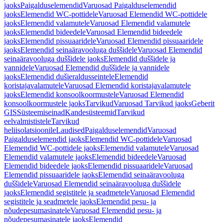
jaoks
Paigalduselemendid
Varuosad Paigalduselemendid
jaoks
Elemendid WC-pottidele
Varuosad Elemendid WC-pottidele
jaoks
Elemendid valamutele
Varuosad Elemendid valamutele
jaoks
Elemendid bideedele
Varuosad Elemendid bideedele
jaoks
Elemendid pissuaaridele
Varuosad Elemendid pissuaaridele
jaoks
Elemendid seinaäravooluga duššidele
Varuosad Elemendid
seinaäravooluga duššidele jaoks
Elemendid duššidele ja
vannidele
Varuosad Elemendid duššidele ja vannidele
jaoks
Elemendid dušieraldusseintele
Elemendid
koristajavalamutele
Varuosad Elemendid koristajavalamutele
jaoks
Elemendid konsoolkoormustele
Varuosad Elemendid
konsoolkoormustele jaoks
Tarvikud
Varuosad Tarvikud jaoks
Geberit
GIS
Süsteemiseinad
Kandesüsteemid
Tarvikud
eelvalmististele
Tarvikud
heliisolatsioonile
Laudised
Paigalduselemendid
Varuosad
Paigalduselemendid jaoks
Elemendid WC-pottidele
Varuosad
Elemendid WC-pottidele jaoks
Elemendid valamutele
Varuosad
Elemendid valamutele jaoks
Elemendid bideedele
Varuosad
Elemendid bideedele jaoks
Elemendid pissuaaridele
Varuosad
Elemendid pissuaaridele jaoks
Elemendid seinaäravooluga
duššidele
Varuosad Elemendid seinaäravooluga duššidele
jaoks
Elemendid segistitele ja seadmetele
Varuosad Elemendid
segistitele ja seadmetele jaoks
Elemendid pesu- ja
nõudepesumasinatele
Varuosad Elemendid pesu- ja
nõudepesumasinatele jaoks
Elemendid