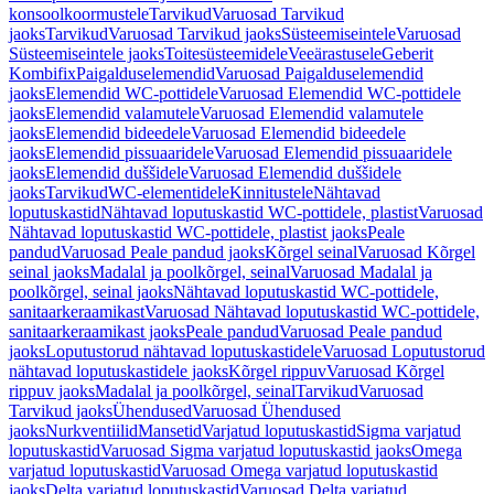
konsoolkoormustele
Tarvikud
Varuosad Tarvikud
jaoks
Tarvikud
Varuosad Tarvikud jaoks
Süsteemiseintele
Varuosad
Süsteemiseintele jaoks
Toitesüsteemidele
Veeärastusele
Geberit
Kombifix
Paigalduselemendid
Varuosad Paigalduselemendid
jaoks
Elemendid WC-pottidele
Varuosad Elemendid WC-pottidele
jaoks
Elemendid valamutele
Varuosad Elemendid valamutele
jaoks
Elemendid bideedele
Varuosad Elemendid bideedele
jaoks
Elemendid pissuaaridele
Varuosad Elemendid pissuaaridele
jaoks
Elemendid duššidele
Varuosad Elemendid duššidele
jaoks
Tarvikud
WC-elementidele
Kinnitustele
Nähtavad
loputuskastid
Nähtavad loputuskastid WC-pottidele, plastist
Varuosad
Nähtavad loputuskastid WC-pottidele, plastist jaoks
Peale
pandud
Varuosad Peale pandud jaoks
Kõrgel seinal
Varuosad Kõrgel
seinal jaoks
Madalal ja poolkõrgel, seinal
Varuosad Madalal ja
poolkõrgel, seinal jaoks
Nähtavad loputuskastid WC-pottidele,
sanitaarkeraamikast
Varuosad Nähtavad loputuskastid WC-pottidele,
sanitaarkeraamikast jaoks
Peale pandud
Varuosad Peale pandud
jaoks
Loputustorud nähtavad loputuskastidele
Varuosad Loputustorud
nähtavad loputuskastidele jaoks
Kõrgel rippuv
Varuosad Kõrgel
rippuv jaoks
Madalal ja poolkõrgel, seinal
Tarvikud
Varuosad
Tarvikud jaoks
Ühendused
Varuosad Ühendused
jaoks
Nurkventiilid
Mansetid
Varjatud loputuskastid
Sigma varjatud
loputuskastid
Varuosad Sigma varjatud loputuskastid jaoks
Omega
varjatud loputuskastid
Varuosad Omega varjatud loputuskastid
jaoks
Delta varjatud loputuskastid
Varuosad Delta varjatud