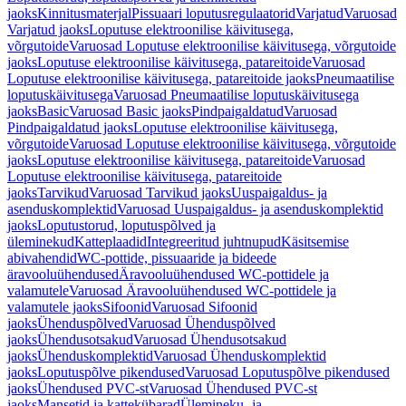
jaoks
Kinnitusmaterjal
Pissuaari loputusregulaatorid
Varjatud
Varuosad
Varjatud jaoks
Loputuse elektroonilise käivitusega,
võrgutoide
Varuosad Loputuse elektroonilise käivitusega, võrgutoide
jaoks
Loputuse elektroonilise käivitusega, patareitoide
Varuosad
Loputuse elektroonilise käivitusega, patareitoide jaoks
Pneumaatilise
loputuskäivitusega
Varuosad Pneumaatilise loputuskäivitusega
jaoks
Basic
Varuosad Basic jaoks
Pindpaigaldatud
Varuosad
Pindpaigaldatud jaoks
Loputuse elektroonilise käivitusega,
võrgutoide
Varuosad Loputuse elektroonilise käivitusega, võrgutoide
jaoks
Loputuse elektroonilise käivitusega, patareitoide
Varuosad
Loputuse elektroonilise käivitusega, patareitoide
jaoks
Tarvikud
Varuosad Tarvikud jaoks
Uuspaigaldus- ja
asenduskomplektid
Varuosad Uuspaigaldus- ja asenduskomplektid
jaoks
Loputustorud, loputuspõlved ja
üleminekud
Katteplaadid
Integreeritud juhtnupud
Käsitsemise
abivahendid
WC-pottide, pissuaaride ja bideede
äravooluühendused
Äravooluühendused WC-pottidele ja
valamutele
Varuosad Äravooluühendused WC-pottidele ja
valamutele jaoks
Sifoonid
Varuosad Sifoonid
jaoks
Ühenduspõlved
Varuosad Ühenduspõlved
jaoks
Ühendusotsakud
Varuosad Ühendusotsakud
jaoks
Ühenduskomplektid
Varuosad Ühenduskomplektid
jaoks
Loputuspõlve pikendused
Varuosad Loputuspõlve pikendused
jaoks
Ühendused PVC-st
Varuosad Ühendused PVC-st
jaoks
Mansetid ja kattekübarad
Ülemineku- ja