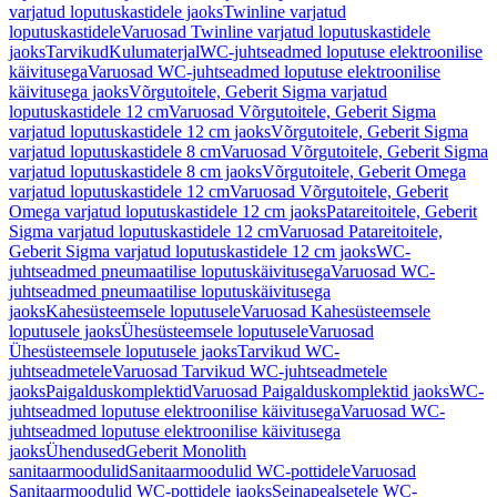
varjatud loputuskastidele jaoks
Twinline varjatud
loputuskastidele
Varuosad Twinline varjatud loputuskastidele
jaoks
Tarvikud
Kulumaterjal
WC-juhtseadmed loputuse elektroonilise
käivitusega
Varuosad WC-juhtseadmed loputuse elektroonilise
käivitusega jaoks
Võrgutoitele, Geberit Sigma varjatud
loputuskastidele 12 cm
Varuosad Võrgutoitele, Geberit Sigma
varjatud loputuskastidele 12 cm jaoks
Võrgutoitele, Geberit Sigma
varjatud loputuskastidele 8 cm
Varuosad Võrgutoitele, Geberit Sigma
varjatud loputuskastidele 8 cm jaoks
Võrgutoitele, Geberit Omega
varjatud loputuskastidele 12 cm
Varuosad Võrgutoitele, Geberit
Omega varjatud loputuskastidele 12 cm jaoks
Patareitoitele, Geberit
Sigma varjatud loputuskastidele 12 cm
Varuosad Patareitoitele,
Geberit Sigma varjatud loputuskastidele 12 cm jaoks
WC-
juhtseadmed pneumaatilise loputuskäivitusega
Varuosad WC-
juhtseadmed pneumaatilise loputuskäivitusega
jaoks
Kahesüsteemsele loputusele
Varuosad Kahesüsteemsele
loputusele jaoks
Ühesüsteemsele loputusele
Varuosad
Ühesüsteemsele loputusele jaoks
Tarvikud WC-
juhtseadmetele
Varuosad Tarvikud WC-juhtseadmetele
jaoks
Paigalduskomplektid
Varuosad Paigalduskomplektid jaoks
WC-
juhtseadmed loputuse elektroonilise käivitusega
Varuosad WC-
juhtseadmed loputuse elektroonilise käivitusega
jaoks
Ühendused
Geberit Monolith
sanitaarmoodulid
Sanitaarmoodulid WC-pottidele
Varuosad
Sanitaarmoodulid WC-pottidele jaoks
Seinapealsetele WC-