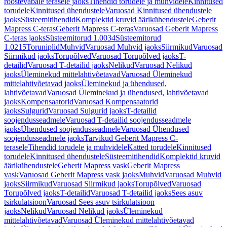
roostevabale terasele jaoks
Tihendid torudele ja muhvidele
Kinnitused
torudele
Kinnitused ühendustele
Varuosad Kinnitused ühendustele
jaoks
Süsteemitihendid
Komplektid kruvid äärikühendustele
Geberit
Mapress C-teras
Geberit Mapress C-teras
Varuosad Geberit Mapress
C-teras jaoks
Süsteemitorud 1.0034
Süsteemitorud
1.0215
Toruniplid
Muhvid
Varuosad Muhvid jaoks
Siirmikud
Varuosad
Siirmikud jaoks
Torupõlved
Varuosad Torupõlved jaoks
T-
detailid
Varuosad T-detailid jaoks
Nelikud
Varuosad Nelikud
jaoks
Üleminekud mittelahtivõetavad
Varuosad Üleminekud
mittelahtivõetavad jaoks
Üleminekud ja ühendused,
lahtivõetavad
Varuosad Üleminekud ja ühendused, lahtivõetavad
jaoks
Kompensaatorid
Varuosad Kompensaatorid
jaoks
Sulgurid
Varuosad Sulgurid jaoks
T-detailid
soojendusseadmele
Varuosad T-detailid soojendusseadmele
jaoks
Ühendused soojendusseadmele
Varuosad Ühendused
soojendusseadmele jaoks
Tarvikud Geberit Mapress C-
terasele
Tihendid torudele ja muhvidele
Katted torudele
Kinnitused
torudele
Kinnitused ühendustele
Süsteemitihendid
Komplektid kruvid
äärikühendustele
Geberit Mapress vask
Geberit Mapress
vask
Varuosad Geberit Mapress vask jaoks
Muhvid
Varuosad Muhvid
jaoks
Siirmikud
Varuosad Siirmikud jaoks
Torupõlved
Varuosad
Torupõlved jaoks
T-detailid
Varuosad T-detailid jaoks
Sees asuv
tsirkulatsioon
Varuosad Sees asuv tsirkulatsioon
jaoks
Nelikud
Varuosad Nelikud jaoks
Üleminekud
mittelahtivõetavad
Varuosad Üleminekud mittelahtivõetavad