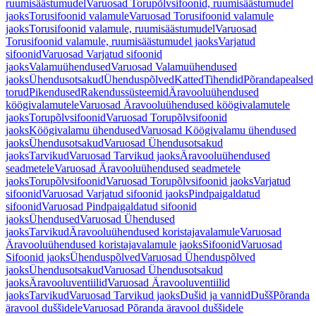
ruumisäästumudel
Varuosad Torupõlvsifoonid, ruumisäästumudel
jaoks
Torusifoonid valamule
Varuosad Torusifoonid valamule
jaoks
Torusifoonid valamule, ruumisäästumudel
Varuosad
Torusifoonid valamule, ruumisäästumudel jaoks
Varjatud
sifoonid
Varuosad Varjatud sifoonid
jaoks
Valamuühendused
Varuosad Valamuühendused
jaoks
Ühendusotsakud
Ühenduspõlved
Katted
Tihendid
Põrandapealsed
torud
Pikendused
Rakendussüsteemid
Äravooluühendused
köögivalamutele
Varuosad Äravooluühendused köögivalamutele
jaoks
Torupõlvsifoonid
Varuosad Torupõlvsifoonid
jaoks
Köögivalamu ühendused
Varuosad Köögivalamu ühendused
jaoks
Ühendusotsakud
Varuosad Ühendusotsakud
jaoks
Tarvikud
Varuosad Tarvikud jaoks
Äravooluühendused
seadmetele
Varuosad Äravooluühendused seadmetele
jaoks
Torupõlvsifoonid
Varuosad Torupõlvsifoonid jaoks
Varjatud
sifoonid
Varuosad Varjatud sifoonid jaoks
Pindpaigaldatud
sifoonid
Varuosad Pindpaigaldatud sifoonid
jaoks
Ühendused
Varuosad Ühendused
jaoks
Tarvikud
Äravooluühendused koristajavalamule
Varuosad
Äravooluühendused koristajavalamule jaoks
Sifoonid
Varuosad
Sifoonid jaoks
Ühenduspõlved
Varuosad Ühenduspõlved
jaoks
Ühendusotsakud
Varuosad Ühendusotsakud
jaoks
Äravooluventiilid
Varuosad Äravooluventiilid
jaoks
Tarvikud
Varuosad Tarvikud jaoks
Dušid ja vannid
Dušš
Põranda
äravool duššidele
Varuosad Põranda äravool duššidele