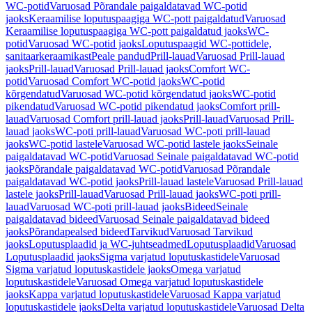
WC-potid
Varuosad Põrandale paigaldatavad WC-potid
jaoks
Keraamilise loputuspaagiga WC-pott paigaldatud
Varuosad
Keraamilise loputuspaagiga WC-pott paigaldatud jaoks
WC-
potid
Varuosad WC-potid jaoks
Loputuspaagid WC-pottidele,
sanitaarkeraamikast
Peale pandud
Prill-lauad
Varuosad Prill-lauad
jaoks
Prill-lauad
Varuosad Prill-lauad jaoks
Comfort WC-
potid
Varuosad Comfort WC-potid jaoks
WC-potid
kõrgendatud
Varuosad WC-potid kõrgendatud jaoks
WC-potid
pikendatud
Varuosad WC-potid pikendatud jaoks
Comfort prill-
lauad
Varuosad Comfort prill-lauad jaoks
Prill-lauad
Varuosad Prill-
lauad jaoks
WC-poti prill-lauad
Varuosad WC-poti prill-lauad
jaoks
WC-potid lastele
Varuosad WC-potid lastele jaoks
Seinale
paigaldatavad WC-potid
Varuosad Seinale paigaldatavad WC-potid
jaoks
Põrandale paigaldatavad WC-potid
Varuosad Põrandale
paigaldatavad WC-potid jaoks
Prill-lauad lastele
Varuosad Prill-lauad
lastele jaoks
Prill-lauad
Varuosad Prill-lauad jaoks
WC-poti prill-
lauad
Varuosad WC-poti prill-lauad jaoks
Bideed
Seinale
paigaldatavad bideed
Varuosad Seinale paigaldatavad bideed
jaoks
Põrandapealsed bideed
Tarvikud
Varuosad Tarvikud
jaoks
Loputusplaadid ja WC-juhtseadmed
Loputusplaadid
Varuosad
Loputusplaadid jaoks
Sigma varjatud loputuskastidele
Varuosad
Sigma varjatud loputuskastidele jaoks
Omega varjatud
loputuskastidele
Varuosad Omega varjatud loputuskastidele
jaoks
Kappa varjatud loputuskastidele
Varuosad Kappa varjatud
loputuskastidele jaoks
Delta varjatud loputuskastidele
Varuosad Delta