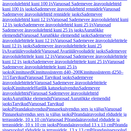
äravoolulehtrid kuni 100 l/s
Varuosad Sademevee äravoolulehtrid
kuni 100 l/s jaoks
Sademevee äravoolulehtrid rennidele
Varuosad
Sademevee äravoolulehtrid rennidele jaoks
Sademevee
äravoolulehtrid kuni 12 l/s
Varuosad Sademevee äravoolulehtrid kuni
12 l/s jaoks
Sademevee äravoolulehtrid kuni 25 l/s
Varuosad
Sademevee äravoolulehtrid kuni 25 l/s jaoks
Aurutõkke
elemendid
Varuosad Aurutõkke elemendid jaoks
Sademevee
äravoolulehtritele kuni 12 l/s
Varuosad Sademevee äravoolulehtritele
kuni 12 l/s jaoks
Sademevee äravoolulehtritele kuni 25
l/s
Avariiülevooludele
Varuosad Avariiülevooludele jaoks
Sademevee
äravoolulehtritele kuni 12 l/s
Varuosad Sademevee äravoolulehtritele
kuni 12 l/s jaoks
Sademevee äravoolulehtritele kuni 25 l/s
Varuosad
Sademevee äravoolulehtritele kuni 25 l/s
jaoks
Kinnitused
Kinnitussüsteem d40–200
Kinnitussüsteem d250–
315
Tarvikud
Varuosad Tarvikud jaoks
Sademevee
äravoolulehtritele
Varuosad Sademevee äravoolulehtritele
jaoks
Kinnitustele
Harilik katusekuivendus
Sademevee
äravoolulehtrid
Varuosad Sademevee äravoolulehtrid
jaoks
Aurutõkke elemendid
Varuosad Aurutõkke elemendid
jaoks
Tarvikud
Varuosad Tarvikud
jaoks
Põrandakuivendus
Pinnasekuivendus sees ja väljas
Varuosad
Pinnasekuivendus sees ja väljas jaoks
Põrandaäravoolud rõdudele ja
terrassidele, 10 x 10 cm
Varuosad Põrandaäravoolud rõdudele ja
terrassidele, 10 x 10 cm jaoks
Põrandaäravoolud 13 x 13 cm
Põranda
sissevoolud rõdudele ja terrassidele, 13 x 13 cm
Põrandasissevoolud