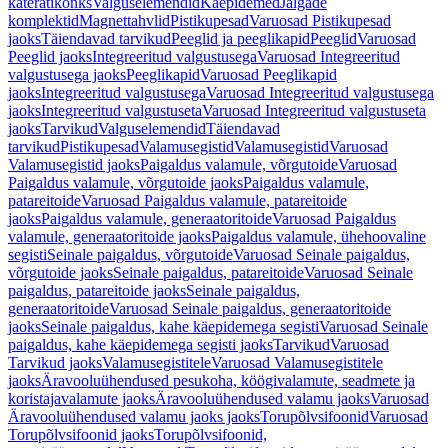
käterätikonks
Valguselemendid
Käepidemed
Jalgade
komplektid
Magnettahvlid
Pistikupesad
Varuosad Pistikupesad
jaoks
Täiendavad tarvikud
Peeglid ja peeglikapid
Peeglid
Varuosad
Peeglid jaoks
Integreeritud valgustusega
Varuosad Integreeritud
valgustusega jaoks
Peeglikapid
Varuosad Peeglikapid
jaoks
Integreeritud valgustusega
Varuosad Integreeritud valgustusega
jaoks
Integreeritud valgustuseta
Varuosad Integreeritud valgustuseta
jaoks
Tarvikud
Valguselemendid
Täiendavad
tarvikud
Pistikupesad
Valamusegistid
Valamusegistid
Varuosad
Valamusegistid jaoks
Paigaldus valamule, võrgutoide
Varuosad
Paigaldus valamule, võrgutoide jaoks
Paigaldus valamule,
patareitoide
Varuosad Paigaldus valamule, patareitoide
jaoks
Paigaldus valamule, generaatoritoide
Varuosad Paigaldus
valamule, generaatoritoide jaoks
Paigaldus valamule, ühehoovaline
segisti
Seinale paigaldus, võrgutoide
Varuosad Seinale paigaldus,
võrgutoide jaoks
Seinale paigaldus, patareitoide
Varuosad Seinale
paigaldus, patareitoide jaoks
Seinale paigaldus,
generaatoritoide
Varuosad Seinale paigaldus, generaatoritoide
jaoks
Seinale paigaldus, kahe käepidemega segisti
Varuosad Seinale
paigaldus, kahe käepidemega segisti jaoks
Tarvikud
Varuosad
Tarvikud jaoks
Valamusegistitele
Varuosad Valamusegistitele
jaoks
Äravooluühendused pesukoha, köögivalamute, seadmete ja
koristajavalamute jaoks
Äravooluühendused valamu jaoks
Varuosad
Äravooluühendused valamu jaoks jaoks
Torupõlvsifoonid
Varuosad
Torupõlvsifoonid jaoks
Torupõlvsifoonid,