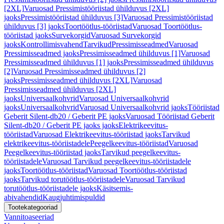
[2XL]
Varuosad Pressimistööriistad ühilduvus [2XL]
jaoks
Pressimistööriistad ühilduvus [3]
Varuosad Pressimistööriistad
ühilduvus [3] jaoks
Toortöötlus-tööriistad
Varuosad Toortöötlus-
tööriistad jaoks
Survekorgid
Varuosad Survekorgid
jaoks
Kontrollimisvahend
Tarvikud
Pressimisseadmed
Varuosad
Pressimisseadmed jaoks
Pressimisseadmed ühilduvus [1]
Varuosad
Pressimisseadmed ühilduvus [1] jaoks
Pressimisseadmed ühilduvus
[2]
Varuosad Pressimisseadmed ühilduvus [2]
jaoks
Pressimisseadmed ühilduvus [2XL]
Varuosad
Pressimisseadmed ühilduvus [2XL]
jaoks
Universaalkohvrid
Varuosad Universaalkohvrid
jaoks
Universaalkohvrid
Varuosad Universaalkohvrid jaoks
Tööriistad
Geberit Silent-db20 / Geberit PE jaoks
Varuosad Tööriistad Geberit
Silent-db20 / Geberit PE jaoks jaoks
Elektrikeevitus-
tööriistad
Varuosad Elektrikeevitus-tööriistad jaoks
Tarvikud
elektrikeevitus-tööriistadele
Peegelkeevitus-tööriistad
Varuosad
Peegelkeevitus-tööriistad jaoks
Tarvikud peegelkeevitus-
tööriistadele
Varuosad Tarvikud peegelkeevitus-tööriistadele
jaoks
Toortöötlus-tööriistad
Varuosad Toortöötlus-tööriistad
jaoks
Tarvikud torutöötlus-tööriistadele
Varuosad Tarvikud
torutöötlus-tööriistadele jaoks
Käsitsemis-
abivahendid
Kaugjuhtimispuldid
Tootekategooriad
Vannitoaseeriad