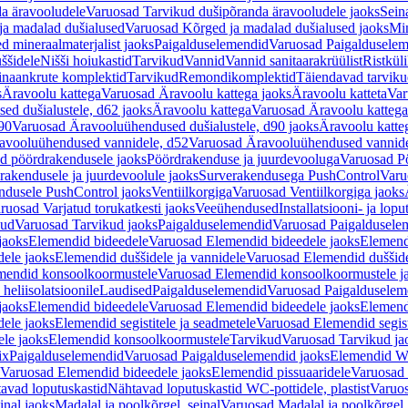
a äravooludele
Varuosad Tarvikud dušipõranda äravooludele jaoks
Sein
ja madalad dušialused
Varuosad Kõrged ja madalad dušialused jaoks
Min
d mineraalmaterjalist jaoks
Paigalduselemendid
Varuosad Paigalduselem
uššidele
Nišši hoiukastid
Tarvikud
Vannid
Vannid sanitaarakrüülist
Ristkül
einaankrute komplektid
Tarvikud
Remondikomplektid
Täiendavad tarvik
s
Äravoolu kattega
Varuosad Äravoolu kattega jaoks
Äravoolu katteta
Var
d dušialustele, d62 jaoks
Äravoolu kattega
Varuosad Äravoolu kattega
90
Varuosad Äravooluühendused dušialustele, d90 jaoks
Äravoolu katte
avooluühendused vannidele, d52
Varuosad Äravooluühendused vannide
d pöördrakendusele jaoks
Pöördrakenduse ja juurdevooluga
Varuosad Pö
akendusele ja juurdevoolule jaoks
Surverakendusega PushControl
Varu
ndusele PushControl jaoks
Ventiilkorgiga
Varuosad Ventiilkorgiga jaoks
ruosad Varjatud torukatkesti jaoks
Veeühendused
Installatsiooni- ja lop
kud
Varuosad Tarvikud jaoks
Paigalduselemendid
Varuosad Paigaldusele
jaoks
Elemendid bideedele
Varuosad Elemendid bideedele jaoks
Elemend
ele jaoks
Elemendid duššidele ja vannidele
Varuosad Elemendid duššide
mendid konsoolkoormustele
Varuosad Elemendid konsoolkoormustele j
heliisolatsioonile
Laudised
Paigalduselemendid
Varuosad Paigalduselem
jaoks
Elemendid bideedele
Varuosad Elemendid bideedele jaoks
Elemend
ele jaoks
Elemendid segistitele ja seadmetele
Varuosad Elemendid segisti
le jaoks
Elemendid konsoolkoormustele
Tarvikud
Varuosad Tarvikud ja
ix
Paigalduselemendid
Varuosad Paigalduselemendid jaoks
Elemendid WC
Varuosad Elemendid bideedele jaoks
Elemendid pissuaaridele
Varuosad 
avad loputuskastid
Nähtavad loputuskastid WC-pottidele, plastist
Varuos
inal jaoks
Madalal ja poolkõrgel, seinal
Varuosad Madalal ja poolkõrgel, 