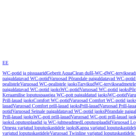
EE
WC-potid ja pissuaarid
Geberit AquaClean dušš-WC-d
WC-terviksea
paigaldatavad WC-potid
Varuosad Põrandale paigaldatavad WC-potid
pealistele
Varuosad WC-pealistele jaoks
Tarvikud
WC-tervikseadmetele
paigaldatavad WC-potid jaoks
WC-potid
Varuosad WC-potid jaoks
Põr
Keraamilise loputuspaagiga WC-pott paigaldatud jaoks
WC-potid
Varu
Prill-lauad jaoks
Comfort WC-potid
Varuosad Comfort WC-potid jaok
lauad
Varuosad Comfort prill-lauad jaoks
Prill-lauad
Varuosad Prill-lau
potid
Varuosad Seinale paigaldatavad WC-potid jaoks
Põrandale paiga
Prill-lauad jaoks
WC-poti prill-lauad
Varuosad WC-poti prill-lauad jao
jaoks
Loputusplaadid ja WC-juhtseadmed
Loputusplaadid
Varuosad Lop
Omega varjatud loputuskastidele jaoks
Kappa varjatud loputuskastidel
varjatud loputuskastidele
Varuosad Twinline varjatud loputuskastidele 