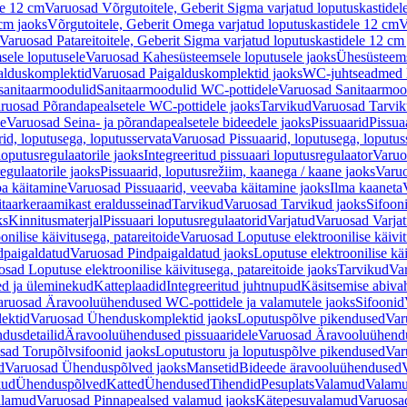
le 12 cm
Varuosad Võrgutoitele, Geberit Sigma varjatud loputuskastidel
 cm jaoks
Võrgutoitele, Geberit Omega varjatud loputuskastidele 12 cm
V
Varuosad Patareitoitele, Geberit Sigma varjatud loputuskastidele 12 cm
ele loputusele
Varuosad Kahesüsteemsele loputusele jaoks
Ühesüsteems
alduskomplektid
Varuosad Paigalduskomplektid jaoks
WC-juhtseadmed lo
sanitaarmoodulid
Sanitaarmoodulid WC-pottidele
Varuosad Sanitaarmoo
ruosad Põrandapealsetele WC-pottidele jaoks
Tarvikud
Varuosad Tarvik
le
Varuosad Seina- ja põrandapealsetele bideedele jaoks
Pissuaarid
Pissua
rid, loputusega, loputusservata
Varuosad Pissuaarid, loputusega, loputus
oputusregulaatorile jaoks
Integreeritud pissuaari loputusregulaator
Varuos
egulaatorile jaoks
Pissuaarid, loputusrežiim, kaanega / kaane jaoks
Varuo
ba käitamine
Varuosad Pissuaarid, veevaba käitamine jaoks
Ilma kaaneta
itaarkeraamikast eraldusseinad
Tarvikud
Varuosad Tarvikud jaoks
Sifooni
ks
Kinnitusmaterjal
Pissuaari loputusregulaatorid
Varjatud
Varuosad Varjat
onilise käivitusega, patareitoide
Varuosad Loputuse elektroonilise käivit
dpaigaldatud
Varuosad Pindpaigaldatud jaoks
Loputuse elektroonilise kä
sad Loputuse elektroonilise käivitusega, patareitoide jaoks
Tarvikud
Va
ed ja üleminekud
Katteplaadid
Integreeritud juhtnupud
Käsitsemise abiva
aruosad Äravooluühendused WC-pottidele ja valamutele jaoks
Sifoonid
ektid
Varuosad Ühenduskomplektid jaoks
Loputuspõlve pikendused
Var
dusdetailid
Äravooluühendused pissuaaridele
Varuosad Äravooluühendus
sad Torupõlvsifoonid jaoks
Loputustoru ja loputuspõlve pikendused
Var
d
Varuosad Ühenduspõlved jaoks
Mansetid
Bideede äravooluühendused
kud
Ühenduspõlved
Katted
Ühendused
Tihendid
Pesuplats
Valamud
Valam
alamud
Varuosad Pinnapealsed valamud jaoks
Kätepesuvalamud
Varuosa