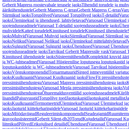
Geberit Mapress roostevabale terasele jaoks
Tihendid torudele ja muhv
äärikühendustele
Geberit Mapress C-teras
Geberit Mapress C-teras
Varu
Siirmikud jaoks
Torupõlved
Varuosad Torupõlved jaoks
T-detailid
Varuo
jaoks
Üleminekud ja ühendused, lahtivõetavad
Varuosad Üleminekud ja
soojendusseadmele
Varuosad T-detailid soojendusseadmele jaoks
Ühen
muhvidele
Katted torudele
Kinnitused torudele
Kinnitused ühendustele
jaoks
Muhvid
Varuosad Muhvid jaoks
Siirmikud
Varuosad Siirmikud ja
jaoks
Nelikud
Varuosad Nelikud jaoks
Üleminekud mittelahtivõetavad
V
jaoks
Sulgurid
Varuosad Sulgurid jaoks
Ühendused
Varuosad Ühenduse
soojendusseadmele jaoks
Tarvikud Geberit Mapressile vask
Varuosad T
Kinnitused ühendustele jaoks
Süsteemitihendid
Komplektid kruvid äär
ja WC-juhtseadmed
Varuosad Hügieenilise loputusega loputuskastid 
loputuskastidele ja WC-juhtseadmetele
Varuosad Tarvikud hügieenilis
jaoks
Võrgukomponendid
Toruarmatuurid
Sirged istmeventiilid varjat
jaoks
Kuulkraanid
Varuosad Kuulkraanid jaoks
FlowFit pressühendust
pressimisühendustega
Varuosad Mapress pressimisühendustega jaoks
K
pressimisühendustega
Varuosad Mepla pressimisühendustega jaoks
Vol
pressimisühendustega
Õhueemaldusventiilid soojendusseadmele
Kiirõh
lisandid
Paisuvuugid
Torupõlve toed
Jaotuskapid
Jaotuskapid metallist
Ja
jaoks
Kuulkraanid
Termomeetrid
Üleminekud
Varuosad Üleminekud ja
jaoks
Jaoturid küttekeharingidele
Varuosad Jaoturid küttekeharingidele
jaoks
Möödaviigud
Reguleerimiskomponendid
Seadeajamid
Ruumiterm
äravoolusüsteemid
Geberit Silent-db20
Torud
Kujudetailid
Varuosad Kuj
liitmikud
Põlved
Erikujulised detailid
Ühendused
Varuosad Ühendused 