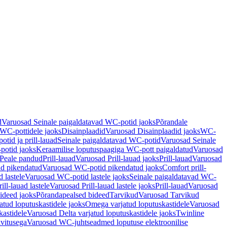
d
Varuosad Seinale paigaldatavad WC-potid jaoks
Põrandale
WC-pottidele jaoks
Disainplaadid
Varuosad Disainplaadid jaoks
WC-
tid ja prill-lauad
Seinale paigaldatavad WC-potid
Varuosad Seinale
potid jaoks
Keraamilise loputuspaagiga WC-pott paigaldatud
Varuosad
Peale pandud
Prill-lauad
Varuosad Prill-lauad jaoks
Prill-lauad
Varuosad
d pikendatud
Varuosad WC-potid pikendatud jaoks
Comfort prill-
 lastele
Varuosad WC-potid lastele jaoks
Seinale paigaldatavad WC-
rill-lauad lastele
Varuosad Prill-lauad lastele jaoks
Prill-lauad
Varuosad
ideed jaoks
Põrandapealsed bideed
Tarvikud
Varuosad Tarvikud
tud loputuskastidele jaoks
Omega varjatud loputuskastidele
Varuosad
kastidele
Varuosad Delta varjatud loputuskastidele jaoks
Twinline
ivitusega
Varuosad WC-juhtseadmed loputuse elektroonilise