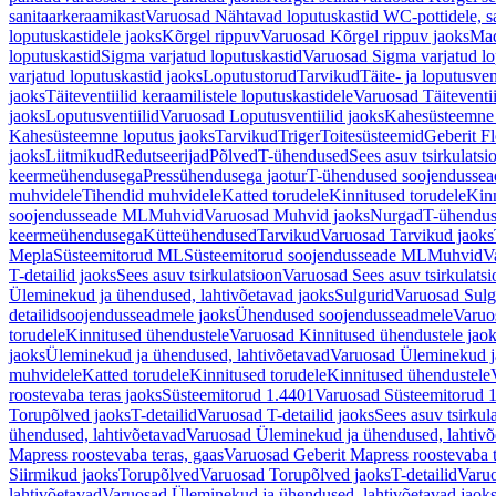
sanitaarkeraamikast
Varuosad Nähtavad loputuskastid WC-pottidele, sa
loputuskastidele jaoks
Kõrgel rippuv
Varuosad Kõrgel rippuv jaoks
Mad
loputuskastid
Sigma varjatud loputuskastid
Varuosad Sigma varjatud lo
varjatud loputuskastid jaoks
Loputustorud
Tarvikud
Täite- ja loputusven
jaoks
Täiteventiilid keraamilistele loputuskastidele
Varuosad Täiteventii
jaoks
Loputusventiilid
Varuosad Loputusventiilid jaoks
Kahesüsteemne 
Kahesüsteemne loputus jaoks
Tarvikud
Triger
Toitesüsteemid
Geberit F
jaoks
Liitmikud
Redutseerijad
Põlved
T-ühendused
Sees asuv tsirkulatsi
keermeühendusega
Pressühendusega jaotur
T-ühendused soojendusse
muhvidele
Tihendid muhvidele
Katted torudele
Kinnitused torudele
Kinn
soojendusseade ML
Muhvid
Varuosad Muhvid jaoks
Nurgad
T-ühendu
keermeühendusega
Kütteühendused
Tarvikud
Varuosad Tarvikud jaoks
Mepla
Süsteemitorud ML
Süsteemitorud soojendusseade ML
Muhvid
V
T-detailid jaoks
Sees asuv tsirkulatsioon
Varuosad Sees asuv tsirkulatsi
Üleminekud ja ühendused, lahtivõetavad jaoks
Sulgurid
Varuosad Sulg
detailidsoojendusseadmele jaoks
Ühendused soojendusseadmele
Varuo
torudele
Kinnitused ühendustele
Varuosad Kinnitused ühendustele jao
jaoks
Üleminekud ja ühendused, lahtivõetavad
Varuosad Üleminekud ja
muhvidele
Katted torudele
Kinnitused torudele
Kinnitused ühendustele
roostevaba teras jaoks
Süsteemitorud 1.4401
Varuosad Süsteemitorud 1
Torupõlved jaoks
T-detailid
Varuosad T-detailid jaoks
Sees asuv tsirkul
ühendused, lahtivõetavad
Varuosad Üleminekud ja ühendused, lahtivõ
Mapress roostevaba teras, gaas
Varuosad Geberit Mapress roostevaba t
Siirmikud jaoks
Torupõlved
Varuosad Torupõlved jaoks
T-detailid
Varuo
lahtivõetavad
Varuosad Üleminekud ja ühendused, lahtivõetavad jaok