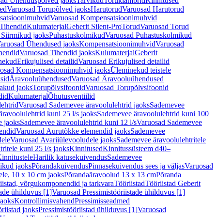
ad Ühenduspõlved jaoks
Tarvikud
Toruklambrid
Kinnitused
ed
Varuosad Torupõlved jaoks
Harutorud
Varuosad Harutorud
atsioonimuhvid
Varuosad Kompensatsioonimuhvid
Tihendid
Kulumaterjal
Geberit Silent-Pro
Torud
Varuosad Torud
Siirmikud jaoks
Puhastuskolmikud
Varuosad Puhastuskolmikud
aruosad Ühendused jaoks
Kompensatsioonimuhvid
Varuosad
hendid
Varuosad Tihendid jaoks
Kulumaterjal
Geberit
nekud
Erikujulised detailid
Varuosad Erikujulised detailid
osad Kompensatsioonimuhvid jaoks
Üleminekud teistele
sid
Äravooluühendused
Varuosad Äravooluühendused
akud jaoks
Torupõlvsifoonid
Varuosad Torupõlvsifoonid
did
Kulumaterjal
Õhutusventiilid
ehtrid
Varuosad Sademevee äravoolulehtrid jaoks
Sademevee
avoolulehtrid kuni 25 l/s jaoks
Sademevee äravoolulehtrid kuni 100
e jaoks
Sademevee äravoolulehtrid kuni 12 l/s
Varuosad Sademevee
endid
Varuosad Aurutõkke elemendid jaoks
Sademevee
dele
Varuosad Avariiülevooludele jaoks
Sademevee äravoolulehtritele
itele kuni 25 l/s jaoks
Kinnitused
Kinnitussüsteem d40–
innitustele
Harilik katusekuivendus
Sademevee
ikud jaoks
Põrandakuivendus
Pinnasekuivendus sees ja väljas
Varuosad
ele, 10 x 10 cm jaoks
Põrandaäravoolud 13 x 13 cm
Põranda
iistad, võrgukomponendid ja tarkvara
Tööriistad
Tööriistad Geberit
tade ühilduvus [1]
Varuosad Pressimistööriistade ühilduvus [1]
jaoks
Kontrollimisvahend
Pressimisseadmed
riistad jaoks
Pressimistööriistad ühilduvus [1]
Varuosad