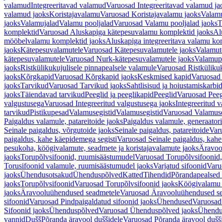
valamud
Integreeritavad valamud
Varuosad Integreeritavad valamud ja
valamud jaoks
Koristajavalamu
Varuosad Koristajavalamu jaoks
Valam
jaoks
Valamujalad
Valamu pooljalad
Varuosad Valamu pooljalad jaoks
T
komplektid
Varuosad Aluskapiga kätepesuvalamu komplektid jaoks
Al
mööbelvalamu komplektid jaoks
Aluskapiga integreeritava valamu ko
jaoks
Kätepesuvalamutele
Varuosad Kätepesuvalamutele jaoks
Valamut
kätepesuvalamutele
Varuosad Nurk-kätepesuvalamutele jaoks
Valamup
jaoks
Ristkülikukujulisele pinnapealsele valamule
Varuosad Ristkülikuk
jaoks
Kõrgkapid
Varuosad Kõrgkapid jaoks
Keskmised kapid
Varuosad
jaoks
Tarvikud
Varuosad Tarvikud jaoks
Sahtlisisud ja hoiustamiskarbi
jaoks
Täiendavad tarvikud
Peeglid ja peeglikapid
Peeglid
Varuosad Peeg
valgustusega
Varuosad Integreeritud valgustusega jaoks
Integreeritud v
tarvikud
Pistikupesad
Valamusegistid
Valamusegistid
Varuosad Valamuse
Paigaldus valamule, patareitoide jaoks
Paigaldus valamule, generaatori
Seinale paigaldus, võrgutoide jaoks
Seinale paigaldus, patareitoide
Varu
paigaldus, kahe käepidemega segisti
Varuosad Seinale paigaldus, kahe
pesukoha, köögivalamute, seadmete ja koristajavalamute jaoks
Äravoo
jaoks
Torupõlvsifoonid, ruumisäästumudel
Varuosad Torupõlvsifoonid,
Torusifoonid valamule, ruumisäästumudel jaoks
Varjatud sifoonid
Varu
jaoks
Ühendusotsakud
Ühenduspõlved
Katted
Tihendid
Põrandapealsed 
jaoks
Torupõlvsifoonid
Varuosad Torupõlvsifoonid jaoks
Köögivalamu
jaoks
Äravooluühendused seadmetele
Varuosad Äravooluühendused se
sifoonid
Varuosad Pindpaigaldatud sifoonid jaoks
Ühendused
Varuosad
Sifoonid jaoks
Ühenduspõlved
Varuosad Ühenduspõlved jaoks
Ühendu
vannid
Dušš
Põranda äravool duššidele
Varuosad Põranda äravool dušši