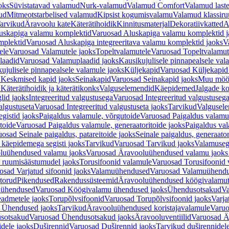
oks
Süvistatavad valamud
Nurk-valamud
Valamud Comfort
Valamud laste
ud
Mitmeotstarbelised valamud
Kipsist kogumisvalamu
Valamud klassiru
arvikud
Äravoolu kate
Käterätihoidik
Kinnitusmaterjal
Dekoratiivkatted
A
uskapiga valamu komplektid
Varuosad Aluskapiga valamu komplektid j
mplektid
Varuosad Aluskapiga integreeritava valamu komplektid jaoks
V
ele
Varuosad Valamutele jaoks
Topeltvalamutele
Varuosad Topeltvalamut
laadid
Varuosad Valamuplaadid jaoks
Kausikujulisele pinnapealsele val
ujulisele pinnapealsele valamule jaoks
Küljekapid
Varuosad Küljekapid
 Keskmised kapid jaoks
Seinakapid
Varuosad Seinakapid jaoks
Muu möö
d
Käterätihoidik ja käterätikonks
Valguselemendid
Käepidemed
Jalgade k
lid jaoks
Integreeritud valgustusega
Varuosad Integreeritud valgustusega
algustuseta
Varuosad Integreeritud valgustuseta jaoks
Tarvikud
Valgusel
gistid jaoks
Paigaldus valamule, võrgutoide
Varuosad Paigaldus valamul
toide
Varuosad Paigaldus valamule, generaatoritoide jaoks
Paigaldus val
osad Seinale paigaldus, patareitoide jaoks
Seinale paigaldus, generaator
 käepidemega segisti jaoks
Tarvikud
Varuosad Tarvikud jaoks
Valamusegi
luühendused valamu jaoks
Varuosad Äravooluühendused valamu jaoks 
 ruumisäästumudel jaoks
Torusifoonid valamule
Varuosad Torusifoonid 
osad Varjatud sifoonid jaoks
Valamuühendused
Varuosad Valamuühend
torud
Pikendused
Rakendussüsteemid
Äravooluühendused köögivalamut
 ühendused
Varuosad Köögivalamu ühendused jaoks
Ühendusotsakud
Va
admetele jaoks
Torupõlvsifoonid
Varuosad Torupõlvsifoonid jaoks
Varja
 Ühendused jaoks
Tarvikud
Äravooluühendused koristajavalamule
Varuo
sotsakud
Varuosad Ühendusotsakud jaoks
Äravooluventiilid
Varuosad Är
dele jaoks
Duširennid
Varuosad Duširennid jaoks
Tarvikud duširennidel