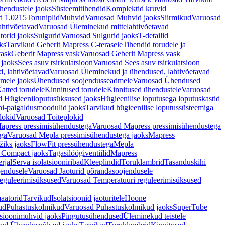
hendustele jaoks
Süsteemitihendid
Komplektid kruvid
d 1.0215
Toruniplid
Muhvid
Varuosad Muhvid jaoks
Siirmikud
Varuosad
ahtivõetavad
Varuosad Üleminekud mittelahtivõetavad
orid jaoks
Sulgurid
Varuosad Sulgurid jaoks
T-detailid
ks
Tarvikud Geberit Mapress C-terasele
Tihendid torudele ja
vask
Geberit Mapress vask
Varuosad Geberit Mapress vask
 jaoks
Sees asuv tsirkulatsioon
Varuosad Sees asuv tsirkulatsioon
, lahtivõetavad
Varuosad Üleminekud ja ühendused, lahtivõetavad
dmele jaoks
Ühendused soojendusseadmele
Varuosad Ühendused
atted torudele
Kinnitused torudele
Kinnitused ühendustele
Varuosad
d Hügieeniloputusüksused jaoks
Hügieenilise loputusega loputuskastid
i-paigaldusmoodulid jaoks
Tarvikud hügieenilise loputussüsteemiga
lokid
Varuosad Toiteplokid
apress pressimisühendustega
Varuosad Mapress pressimisühendustega
ega
Varuosad Mepla pressimisühendustega jaoks
Mapress
žiks jaoks
FlowFit pressühendustega
Mepla
 Compact jaoks
Tagasilöögiventiilid
Mapress
rjal
Serva isolatsiooniribad
Kleeplindid
Toruklambrid
Tasanduskihi
jendusele
Varuosad Jaoturid põrandasoojendusele
reguleerimisüksused
Varuosad Temperatuuri reguleerimisüksused
aatorid
Tarvikud
Isolatsioonid jaoturitele
Hoone
ud
Puhastuskolmikud
Varuosad Puhastuskolmikud jaoks
SuperTube
sioonimuhvid jaoks
Pingutusühendused
Üleminekud teistele