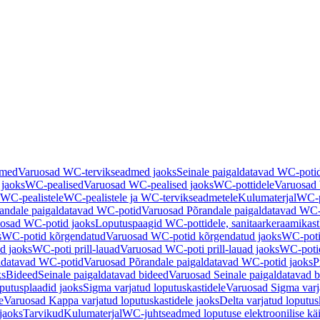
dmed
Varuosad WC-tervikseadmed jaoks
Seinale paigaldatavad WC-poti
 jaoks
WC-pealised
Varuosad WC-pealised jaoks
WC-pottidele
Varuosad 
WC-pealistele
WC-pealistele ja WC-tervikseadmetele
Kulumaterjal
WC-po
andale paigaldatavad WC-potid
Varuosad Põrandale paigaldatavad WC-
osad WC-potid jaoks
Loputuspaagid WC-pottidele, sanitaarkeraamikast
s
WC-potid kõrgendatud
Varuosad WC-potid kõrgendatud jaoks
WC-poti
ad jaoks
WC-poti prill-lauad
Varuosad WC-poti prill-lauad jaoks
WC-potid
ldatavad WC-potid
Varuosad Põrandale paigaldatavad WC-potid jaoks
P
ks
Bideed
Seinale paigaldatavad bideed
Varuosad Seinale paigaldatavad b
utusplaadid jaoks
Sigma varjatud loputuskastidele
Varuosad Sigma varja
e
Varuosad Kappa varjatud loputuskastidele jaoks
Delta varjatud loputus
jaoks
Tarvikud
Kulumaterjal
WC-juhtseadmed loputuse elektroonilise kä