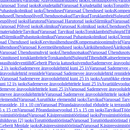
luühendused
Varuosad Äravooluühendused jaoks
Ühenduspõlved
Varuos
Varuosad Torud jaoks
Kujudetailid
Varuosad Kujudetailid jaoks
Torupõlv
Puhastuskolmikud jaoks
Ühendused
Varuosad Ühendused jaoks
Kompens
ndused
Ühenduspõlved
Ühendusotsakud
Tarvikud
Toruklambrid
Sulgurid
rupõlved jaoks
Harutorud
Varuosad Harutorud jaoks
Siirmikud
Varuosad 
Varuosad Põlved jaoks
Kolmikud
Varuosad Kolmikud jaoks
Ühendused
V
materjalidele
Tarvikud
Varuosad Tarvikud jaoks
Toruklambrid
Sulgurid
Ti
ud
Siirmikud
Puhastuskolmikud
Varuosad Puhastuskolmikud jaoks
Ülemi
sad Ühendused jaoks
Keevitusühendused
Kompensatsioonimuhvid
Varu
ühendused
Varuosad Keermeühendused jaoks
Äärikühendused
Äärikpuk
Varuosad Ühendusmuhvid jaoks
Ühendusotsakud
Varuosad Ühendusots
Kinnitused toruklambritele
Torukandurid
Sulgurid
Tihendid
Kaitseelemen
agasihoideventiilid
Geberit Pluvia katusekuivendus
Sademevee äravoolul
2 l/s jaoks
Sademevee äravoolulehtrid kuni 25 l/s
Varuosad Sademevee är
ravoolulehtrid rennidele
Varuosad Sademevee äravoolulehtrid rennidel
s
Varuosad Sademevee äravoolulehtrid kuni 25 l/s jaoks
Aurutõkke elem
ni 12 l/s jaoks
Sademevee äravoolulehtritele kuni 25 l/s
Avariiülevoolu
demevee äravoolulehtritele kuni 25 l/s
Varuosad Sademevee äravoolulehtr
mevee äravoolulehtritele
Varuosad Sademevee äravoolulehtritele jaoks
K
elemendid
Varuosad Aurutõkke elemendid jaoks
Tarvikud
Varuosad Tarv
rrassidele, 10 x 10 cm
Varuosad Põrandaäravoolud rõdudele ja terrassid
5 x 15 cm
Varuosad Põrandasissevoolud 15 x 15 cm jaoks
Tarvikud
Töör
ssimistööriistad
Varuosad Käsipressimistööriistad jaoks
Pressimistööriis
ühilduvus [2] jaoks
Torutöötlustööriistad
Varuosad Torutöötlustööriistad 
Geberit Meplale jaoks
Käsipressimistööriistad
Varuosad Käsipressimistöö