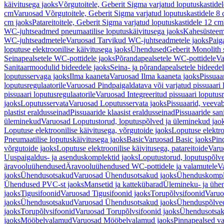
käivitusega jaoks
Võrgutoitele, Geberit Sigma varjatud loputuskastide
cm
Varuosad Võrgutoitele, Geberit Sigma varjatud loputuskastidele 8
cm jaoks
Patareitoitele, Geberit Sigma varjatud loputuskastidele 12 cm
WC-juhtseadmed pneumaatilise loputuskäivitusega jaoks
Kahesüsteems
WC-juhtseadmetele
Varuosad Tarvikud WC-juhtseadmetele jaoks
Paig
loputuse elektroonilise käivitusega jaoks
Ühendused
Geberit Monolith 
Seinapealsetele WC-pottidele jaoks
Põrandapealsetele WC-pottidele
Va
Sanitaarmoodulid bideedele jaoks
Seina- ja põrandapealsetele bideede
loputusservaga jaoks
Ilma kaaneta
Varuosad Ilma kaaneta jaoks
Pissuaa
loputusregulaatorile
Varuosad Pindpaigaldatava või varjatud pissuaari l
pissuaari loputusregulaatorile
Varuosad Integreeritud pissuaari loputusr
jaoks
Loputusservata
Varuosad Loputusservata jaoks
Pissuaarid, veeva
plastist eraldusseinad
Pissuaaride klaasist eraldusseinad
Pissuaaride san
üleminekud
Varuosad Loputustorud, loputuspõlved ja üleminekud jao
Loputuse elektroonilise käivitusega, võrgutoide jaoks
Loputuse elektro
Pneumaatilise loputuskäivitusega jaoks
Basic
Varuosad Basic jaoks
Pin
võrgutoide jaoks
Loputuse elektroonilise käivitusega, patareitoide
Varuo
Uuspaigaldus- ja asenduskomplektid jaoks
Loputustorud, loputuspõlv
äravooluühendused
Äravooluühendused WC-pottidele ja valamutele
V
jaoks
Ühendusotsakud
Varuosad Ühendusotsakud jaoks
Ühenduskompl
Ühendused PVC-st jaoks
Mansetid ja kattekübarad
Ülemineku- ja ühen
jaoks
Tigusifoonid
Varuosad Tigusifoonid jaoks
Torupõlvsifoonid
Varuo
jaoks
Ühendusotsakud
Varuosad Ühendusotsakud jaoks
Ühenduspõlve
jaoks
Torupõlvsifoonid
Varuosad Torupõlvsifoonid jaoks
Ühendusotsa
jaoks
Mööbelvalamud
Varuosad Mööbelvalamud jaoks
Pinnapealsed v