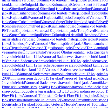
materjalidele
Varuosad Üleminekud teistele materjalidele jaoks
Äravoo
toruklambritele
Sulgurid
Tihendid
Kulumaterjal
Geberit Silent-PP
Torud
jaoks
Siirmikud
Varuosad Siirmikud jaoks
Puhastuskolmikud
Varuosad 
jaoks
Küünisühendused
Üleminekud teistele materjalidele
Äravooluühe
jaoks
Kujudetailid
Varuosad Kujudetailid jaoks
Torupõlved
Varuosad To
jaoks
SuperTube liitmikud
Varuosad SuperTube liitmikud jaoks
Põlved
Kompensatsioonimuhvid jaoks
Küünisühendused
Üleminekud teistele 
PE
Torud
Kujudetailid
Varuosad Kujudetailid jaoks
Torupõlved
Harutor
jaoks
SuperTube liitmikud
Põlved
Erikujulised detailid
Ühendused
Varuo
materjalidele
Varuosad Üleminekud teistele materjalidele jaoks
Keerme
jaoks
Ühenduspõlved
Varuosad Ühenduspõlved jaoks
Ühendusmuhvid
jaoks
Tigusifoonid
Varuosad Tigusifoonid jaoks
Tarvikud
Toruklambrid
veeärastuseks
Õhutusventiilid
Varuosad Õhutusventiilid jaoks
Energia t
äravoolulehtrid kuni 12 l/s
Varuosad Sademevee äravoolulehtrid kuni 1
l/s
Varuosad Sademevee äravoolulehtrid kuni 100 l/s jaoks
Sademevee ä
äravoolulehtrid kuni 12 l/s jaoks
Sademevee äravoolulehtrid kuni 25 l/
äravoolulehtritele kuni 12 l/s
Varuosad Sademevee äravoolulehtritele ku
kuni 12 l/s
Varuosad Sademevee äravoolulehtritele kuni 12 l/s jaoks
Sa
200
Kinnitussüsteem d250–315
Tarvikud
Varuosad Tarvikud jaoks
Sade
äravoolulehtrid
Varuosad Sademevee äravoolulehtrid jaoks
Aurutõkke 
Pinnasekuivendus sees ja väljas jaoks
Põrandaäravoolud rõdudele ja te
sissevoolud rõdudele ja terrassidele, 13 x 13 cm
Põrandasissevoolud 1
FlowFit jaoks
Varuosad Tööriistad Geberit FlowFit jaoks jaoks
Käsipre
jaoks
Pressimistööriistade ühilduvus [2]
Varuosad Pressimistööriistade 
tööriistadega
Tarvikud
Tööriistad Geberit Meplale
Varuosad Tööriistad 