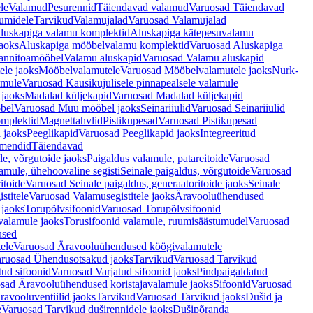
le
Valamud
Pesurennid
Täiendavad valamud
Varuosad Täiendavad
umidele
Tarvikud
Valamujalad
Varuosad Valamujalad
luskapiga valamu komplektid
Aluskapiga kätepesuvalamu
aoks
Aluskapiga mööbelvalamu komplektid
Varuosad Aluskapiga
annitoamööbel
Valamu aluskapid
Varuosad Valamu aluskapid
ele jaoks
Mööbelvalamutele
Varuosad Mööbelvalamutele jaoks
Nurk-
amule
Varuosad Kausikujulisele pinnapealsele valamule
 jaoks
Madalad küljekapid
Varuosad Madalad küljekapid
bel
Varuosad Muu mööbel jaoks
Seinariiulid
Varuosad Seinariiulid
omplektid
Magnettahvlid
Pistikupesad
Varuosad Pistikupesad
 jaoks
Peeglikapid
Varuosad Peeglikapid jaoks
Integreeritud
emendid
Täiendavad
e, võrgutoide jaoks
Paigaldus valamule, patareitoide
Varuosad
amule, ühehoovaline segisti
Seinale paigaldus, võrgutoide
Varuosad
itoide
Varuosad Seinale paigaldus, generaatoritoide jaoks
Seinale
stitele
Varuosad Valamusegistitele jaoks
Äravooluühendused
jaoks
Torupõlvsifoonid
Varuosad Torupõlvsifoonid
valamule jaoks
Torusifoonid valamule, ruumisäästumudel
Varuosad
used
ele
Varuosad Äravooluühendused köögivalamutele
ruosad Ühendusotsakud jaoks
Tarvikud
Varuosad Tarvikud
tud sifoonid
Varuosad Varjatud sifoonid jaoks
Pindpaigaldatud
sad Äravooluühendused koristajavalamule jaoks
Sifoonid
Varuosad
avooluventiilid jaoks
Tarvikud
Varuosad Tarvikud jaoks
Dušid ja
e
Varuosad Tarvikud duširennidele jaoks
Dušipõranda