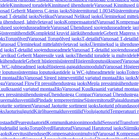
idele
Kinnitused torudele
Kinnitused ühendustele
Varuosad Kinnitused ü
osad Geberit Mapress C-teras jaoks
Süsteemitorud 1.0034
Süsteemitoru
sad T-detailid jaoks
Nelikud
Varuosad Nelikud jaoks
Üleminekud mittel
 ühendused, lahtivõetavad jaoks
Kompensaatorid
Varuosad Kompensaat
dused soojendusseadmele
Varuosad Ühendused soojendusseadmele jao
Süsteemitihendid
Komplektid kruvid äärikühendustele
Geberit Mapress 
oks
Torupõlved
Varuosad Torupõlved jaoks
T-detailid
Varuosad T-detailid
aruosad Üleminekud mittelahtivõetavad jaoks
Üleminekud ja ühendused
d jaoks
T-detailid soojendusseadmele
Varuosad T-detailid soojendussea
arvikud Geberit Mapressile vask jaoks
Tihendid torudele ja muhvidele
K
ikühendustele
Geberit hügieenisüsteem
Hügieeniloputusüksused
Varuosa
ja WC-juhtseadmed jaoks
Hügieeni-paigaldusmoodulid
Varuosad Hügieen
e loputussüsteemiga loputuskastidele ja WC-juhtseadmetele jaoks
Toitep
ud montaažiks
Varuosad Sirged istmeventiilid varjatud montaažiks jaoks
M
ega
Varuosad FlowFit pressühendustega jaoks
Mepla pressimisühendust
uulkraanid varjatud montaažiks
Varuosad Kuulkraanid varjatud montaa
ex pressimisühendustega
Ühendustega Compact
Varuosad Ühendustega
ueemaldusventiilid
Pindade tempereerimine
Süsteemitorud
Paigaldusmate
oturite sortiment
Varuosad Jaoturite sortiment jaoks
Jaoturid põrandasoo
oks
Jaoturisulgurid
Kiirõhueemaldusventiilid
Voolujaoturid
Temperatuuri 
ostaadid
Pearegulaatorid
Kommunikatsioonimoodulid
Sensorid
Transform
udetailid jaoks
Torupõlved
Harutorud
Varuosad Harutorud jaoks
Siirmik
jaoks
Keevitusühendused
Kompensatsioonimuhvid
Varuosad Kompensat