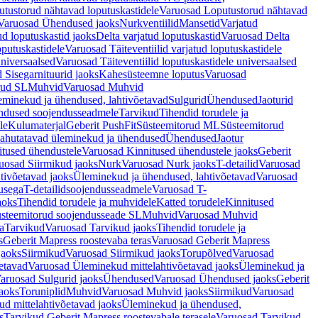
tustorud nähtavad loputuskastidele
Varuosad Loputustorud nähtavad
Varuosad Ühendused jaoks
Nurkventiilid
Mansetid
Varjatud
d loputuskastid jaoks
Delta varjatud loputuskastid
Varuosad Delta
oputuskastidele
Varuosad Täiteventiilid varjatud loputuskastidele
universaalsed
Varuosad Täiteventiilid loputuskastidele universaalsed
 Sisegarnituurid jaoks
Kahesüsteemne loputus
Varuosad
rud SL
Muhvid
Varuosad Muhvid
eminekud ja ühendused, lahtivõetavad
Sulgurid
Ühendused
Jaoturid
dused soojendusseadmele
Tarvikud
Tihendid torudele ja
le
Kulumaterjal
Geberit PushFit
Süsteemitorud ML
Süsteemitorud
ahutatavad üleminekud ja ühendused
Ühendused
Jaotur
itused ühendustele
Varuosad Kinnitused ühendustele jaoks
Geberit
uosad Siirmikud jaoks
Nurk
Varuosad Nurk jaoks
T-detailid
Varuosad
tivõetavad jaoks
Üleminekud ja ühendused, lahtivõetavad
Varuosad
usega
T-detailidsoojendusseadmele
Varuosad T-
aoks
Tihendid torudele ja muhvidele
Katted torudele
Kinnitused
steemitorud soojendusseade SL
Muhvid
Varuosad Muhvid
a
Tarvikud
Varuosad Tarvikud jaoks
Tihendid torudele ja
s
Geberit Mapress roostevaba teras
Varuosad Geberit Mapress
jaoks
Siirmikud
Varuosad Siirmikud jaoks
Torupõlved
Varuosad
etavad
Varuosad Üleminekud mittelahtivõetavad jaoks
Üleminekud ja
aruosad Sulgurid jaoks
Ühendused
Varuosad Ühendused jaoks
Geberit
aoks
Toruniplid
Muhvid
Varuosad Muhvid jaoks
Siirmikud
Varuosad
d mittelahtivõetavad jaoks
Üleminekud ja ühendused,
s
Tarvikud Geberit Mapress roostevabale terasele
Varuosad Tarvikud