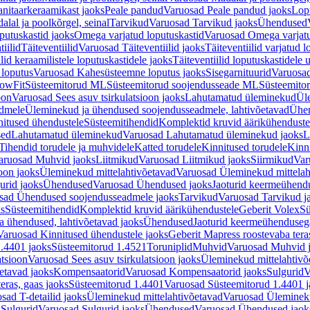
nitaarkeraamikast jaoks
Peale pandud
Varuosad Peale pandud jaoks
Lopu
alal ja poolkõrgel, seinal
Tarvikud
Varuosad Tarvikud jaoks
Ühendused
putuskastid jaoks
Omega varjatud loputuskastid
Varuosad Omega varjatu
tiilid
Täiteventiilid
Varuosad Täiteventiilid jaoks
Täiteventiilid varjatud l
lid keraamilistele loputuskastidele jaoks
Täiteventiilid loputuskastidele 
loputus
Varuosad Kahesüsteemne loputus jaoks
Sisegarnituurid
Varuosad
lowFit
Süsteemitorud ML
Süsteemitorud soojendusseade ML
Süsteemito
oon
Varuosad Sees asuv tsirkulatsioon jaoks
Lahutamatud üleminekud
Ül
admele
Üleminekud ja ühendused soojendusseadmele, lahtivõetavad
Ühen
itused ühendustele
Süsteemitihendid
Komplektid kruvid äärikühenduste
sed
Lahutamatud üleminekud
Varuosad Lahutamatud üleminekud jaoks
L
Tihendid torudele ja muhvidele
Katted torudele
Kinnitused torudele
Kinn
aruosad Muhvid jaoks
Liitmikud
Varuosad Liitmikud jaoks
Siirmikud
Var
oon jaoks
Üleminekud mittelahtivõetavad
Varuosad Üleminekud mittelah
urid jaoks
Ühendused
Varuosad Ühendused jaoks
Jaoturid keermeühend
sad Ühendused soojendusseadmele jaoks
Tarvikud
Varuosad Tarvikud j
ks
Süsteemitihendid
Komplektid kruvid äärikühendustele
Geberit Volex
Sü
 ühendused, lahtivõetavad jaoks
Ühendused
Jaoturid keermeühenduseg
Varuosad Kinnitused ühendustele jaoks
Geberit Mapress roostevaba tera
.4401 jaoks
Süsteemitorud 1.4521
Toruniplid
Muhvid
Varuosad Muhvid 
atsioon
Varuosad Sees asuv tsirkulatsioon jaoks
Üleminekud mittelahtivõ
etavad jaoks
Kompensaatorid
Varuosad Kompensaatorid jaoks
Sulgurid
V
eras, gaas jaoks
Süsteemitorud 1.4401
Varuosad Süsteemitorud 1.4401 j
sad T-detailid jaoks
Üleminekud mittelahtivõetavad
Varuosad Ülemineku
s
Sulgurid
Varuosad Sulgurid jaoks
Ühendused
Varuosad Ühendused jaok