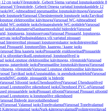
e 12 cm jaoks
Võrgutoitele, Geberit Sigma varjatud loputuskastidele 8
aruosad Võrgutoitele, Geberit Omega varjatud loputuskastidele 12
 jaoks
WC-juhtseadmed pneumaatilise loputuskäivitusega
Varuosad
ele loputusele
Varuosad Ühesüsteemsele loputusele jaoks
Tarvikud
putuse elektroonilise käivitusega
Varuosad WC-juhtseadmed
dulid WC-pottidele jaoks
Seinapealsetele WC-pottidele
Varuosad
ud jaoks
Kulumaterjal
Sanitaarmoodulid bideedele
Varuosad
arid, loputusega, loputusservaga
Varuosad Pissuaarid, loputusega,
servata jaoks
Pindpaigaldatava või varjatud pissuaari
ad Integreeritud pissuaari loputusregulaator jaoks
Integreeritud
sad Pissuaarid, loputusrežiim, kaanega / kaane jaoks
Varuosad Ilma kaaneta jaoks
Pissuaaride eraldusseinad
Pissuaaride
d ja sifoonitarvikud
Loputustorud, loputuspõlved ja
ud jaoks
Loputuse elektroonilise käivitusega, võrgutoide
Varuosad
usega, patareitoide jaoks
Pneumaatilise loputuskäivitusega
Varuosad
ivitusega, võrgutoide
Varuosad Loputuse elektroonilise käivitusega,
ruosad Tarvikud jaoks
Uuspaigaldus- ja asenduskomplektid
Varuosad
hendid
WC-pottide, pissuaaride ja bideede
Varuosad Sifoonid jaoks
Ühenduspõlved
Varuosad Ühenduspõlved
uosad Loputuspõlve pikendused jaoks
Ühendused PVC-st
Varuosad
ed pissuaaridele jaoks
Pissuaari sifoonid
Varuosad Pissuaari sifoonid
uosad Loputustoru ja loputuspõlve pikendused
Varuosad Bideede äravooluühendused
ud
Varuosad Valamud jaoks
Topeltvalamud
Varuosad Topeltvalamud
d Kätepesuvalamud jaoks
Nurk-kätepesuvalamud
Poolintegreeritavad