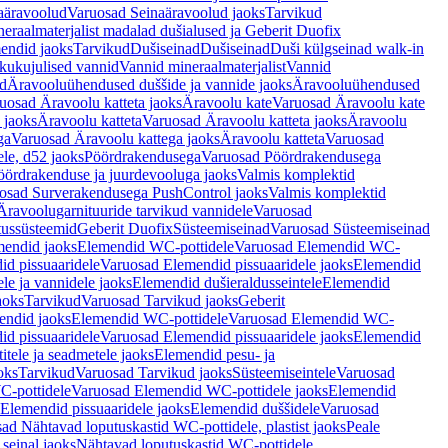
aäravoolud
Varuosad Seinaäravoolud jaoks
Tarvikud
eraalmaterjalist madalad dušialused ja Geberit Duofix
endid jaoks
Tarvikud
Dušiseinad
Dušiseinad
Duši külgseinad walk-in
ikukujulised vannid
Vannid mineraalmaterjalist
Vannid
ud
Äravooluühendused duššide ja vannide jaoks
Äravooluühendused
uosad Äravoolu katteta jaoks
Äravoolu kate
Varuosad Äravoolu kate
 jaoks
Äravoolu katteta
Varuosad Äravoolu katteta jaoks
Äravoolu
ga
Varuosad Äravoolu kattega jaoks
Äravoolu katteta
Varuosad
le, d52 jaoks
Pöördrakendusega
Varuosad Pöördrakendusega
ördrakenduse ja juurdevooluga jaoks
Valmis komplektid
osad Surverakendusega PushControl jaoks
Valmis komplektid
Äravoolugarnituuride tarvikud vannidele
Varuosad
utussüsteemid
Geberit Duofix
Süsteemiseinad
Varuosad Süsteemiseinad
mendid jaoks
Elemendid WC-pottidele
Varuosad Elemendid WC-
id pissuaaridele
Varuosad Elemendid pissuaaridele jaoks
Elemendid
le ja vannidele jaoks
Elemendid dušieraldusseintele
Elemendid
aoks
Tarvikud
Varuosad Tarvikud jaoks
Geberit
endid jaoks
Elemendid WC-pottidele
Varuosad Elemendid WC-
id pissuaaridele
Varuosad Elemendid pissuaaridele jaoks
Elemendid
tele ja seadmetele jaoks
Elemendid pesu- ja
oks
Tarvikud
Varuosad Tarvikud jaoks
Süsteemiseintele
Varuosad
-pottidele
Varuosad Elemendid WC-pottidele jaoks
Elemendid
Elemendid pissuaaridele jaoks
Elemendid duššidele
Varuosad
ad Nähtavad loputuskastid WC-pottidele, plastist jaoks
Peale
seinal jaoks
Nähtavad loputuskastid WC-pottidele,