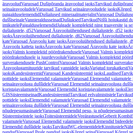
äravoolud
Varuosad Dušipõranda äravoolud jaoks
Tarvikud dušipõrand
seinaäravooludele
Varuosad Tarvikud seinaäravooludele jaoks
Kõrged 
paigalduselemendid
Dušialused mineraalmaterjalist
Varuosad Dušialuse
duššiseinale
Vannieraldusseinad
Dušiuksed
Tarvikud
Nišši hoiukastid d
imikutele
Paigalduselemendid
Jalgade komplektid ning traaversite ja s
dušialustele, d52
Varuosad Äravooluühendused dušialustele, d52 jaok
jaoks
Äravooluühendused dušialustele, d62
Varuosad Äravooluühenduse
kate
Varuosad Äravoolu kate jaoks
Äravooluühendused dušialustele, d
Äravoolu katteta jaoks
Äravoolu kate
Varuosad Äravoolu kate jaoks
Är
jaoks
Valmis komplektid pöördrakendusele
Varuosad Valmis komplekti
pöördrakendusele ja juurdevoolule
Varuosad Valmis komplektid pöördr
surverakendusele PushControl
Varuosad Valmis komplektid surverake
Äravoolugarnituuride tarvikud vannidele jaoks
Varjatud torukatkesti
Va
jaoks
Kandesüsteemid
Varuosad Kandesüsteemid jaoks
Laudised
Tarvi
pottidele jaoks
Elemendid valamutele
Varuosad Elemendid valamutele 
seinaäravooluga duššidele
Varuosad Elemendid seinaäravooluga duššid
koristajavalamutele
Varuosad Elemendid koristajavalamutele jaoks
Ele
GIS
Süsteemiseinad
Kandesüsteemid
Tarvikud eelvalmististele
Tarvikud 
pottidele jaoks
Elemendid valamutele
Varuosad Elemendid valamutele 
seinaäravooluga duššidele
Varuosad Elemendid seinaäravooluga duššid
nõudepesumasinatele
Varuosad Elemendid pesu- ja nõudepesumasinate
Süsteemiseintele jaoks
Toitesüsteemidele
Veeärastusele
Geberit Kombif
valamutele
Varuosad Elemendid valamutele jaoks
Elemendid bideedele
Elemendid duššidele jaoks
Tarvikud
WC-elementidele
Kinnitustele
Näht
pandud
Varuosad Peale pandud jaoks
Kõrgel seinal
Varuosad Kõrgel se