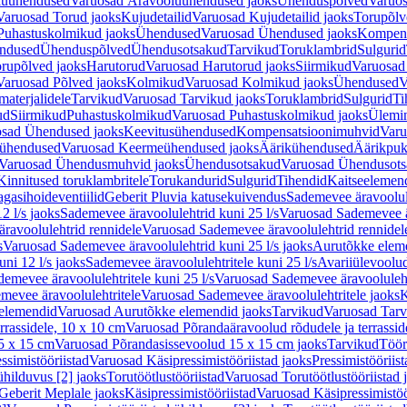
luühendused
Varuosad Äravooluühendused jaoks
Ühenduspõlved
Varuos
Varuosad Torud jaoks
Kujudetailid
Varuosad Kujudetailid jaoks
Torupõlv
Puhastuskolmikud jaoks
Ühendused
Varuosad Ühendused jaoks
Kompens
ndused
Ühenduspõlved
Ühendusotsakud
Tarvikud
Toruklambrid
Sulgurid
rupõlved jaoks
Harutorud
Varuosad Harutorud jaoks
Siirmikud
Varuosad 
Varuosad Põlved jaoks
Kolmikud
Varuosad Kolmikud jaoks
Ühendused
V
materjalidele
Tarvikud
Varuosad Tarvikud jaoks
Toruklambrid
Sulgurid
Ti
ud
Siirmikud
Puhastuskolmikud
Varuosad Puhastuskolmikud jaoks
Ülemi
sad Ühendused jaoks
Keevitusühendused
Kompensatsioonimuhvid
Varu
ühendused
Varuosad Keermeühendused jaoks
Äärikühendused
Äärikpuk
Varuosad Ühendusmuhvid jaoks
Ühendusotsakud
Varuosad Ühendusots
Kinnitused toruklambritele
Torukandurid
Sulgurid
Tihendid
Kaitseelemen
agasihoideventiilid
Geberit Pluvia katusekuivendus
Sademevee äravoolul
2 l/s jaoks
Sademevee äravoolulehtrid kuni 25 l/s
Varuosad Sademevee är
ravoolulehtrid rennidele
Varuosad Sademevee äravoolulehtrid rennidel
s
Varuosad Sademevee äravoolulehtrid kuni 25 l/s jaoks
Aurutõkke elem
ni 12 l/s jaoks
Sademevee äravoolulehtritele kuni 25 l/s
Avariiülevoolu
demevee äravoolulehtritele kuni 25 l/s
Varuosad Sademevee äravoolulehtr
mevee äravoolulehtritele
Varuosad Sademevee äravoolulehtritele jaoks
K
elemendid
Varuosad Aurutõkke elemendid jaoks
Tarvikud
Varuosad Tarv
rrassidele, 10 x 10 cm
Varuosad Põrandaäravoolud rõdudele ja terrassid
5 x 15 cm
Varuosad Põrandasissevoolud 15 x 15 cm jaoks
Tarvikud
Töör
ssimistööriistad
Varuosad Käsipressimistööriistad jaoks
Pressimistööriis
ühilduvus [2] jaoks
Torutöötlustööriistad
Varuosad Torutöötlustööriistad 
Geberit Meplale jaoks
Käsipressimistööriistad
Varuosad Käsipressimistöö