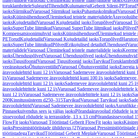
materjalidele
Varuosad Üleminekud teistele materjalidele jaoks
Äravoo
toruklambritele
Sulgurid
Tihendid
Kulumaterjal
Geberit Silent-PP
Torud
jaoks
Siirmikud
Varuosad Siirmikud jaoks
Puhastuskolmikud
Varuosad 
jaoks
Küünisühendused
Üleminekud teistele materjalidele
Äravooluühe
jaoks
Kujudetailid
Varuosad Kujudetailid jaoks
Torupõlved
Varuosad To
jaoks
SuperTube liitmikud
Varuosad SuperTube liitmikud jaoks
Põlved
Kompensatsioonimuhvid jaoks
Küünisühendused
Üleminekud teistele 
PE
Torud
Kujudetailid
Varuosad Kujudetailid jaoks
Torupõlved
Harutor
jaoks
SuperTube liitmikud
Põlved
Erikujulised detailid
Ühendused
Varuo
materjalidele
Varuosad Üleminekud teistele materjalidele jaoks
Keerme
jaoks
Ühenduspõlved
Varuosad Ühenduspõlved jaoks
Ühendusmuhvid
jaoks
Tigusifoonid
Varuosad Tigusifoonid jaoks
Tarvikud
Toruklambrid
veeärastuseks
Õhutusventiilid
Varuosad Õhutusventiilid jaoks
Energia t
äravoolulehtrid kuni 12 l/s
Varuosad Sademevee äravoolulehtrid kuni 1
l/s
Varuosad Sademevee äravoolulehtrid kuni 100 l/s jaoks
Sademevee ä
äravoolulehtrid kuni 12 l/s jaoks
Sademevee äravoolulehtrid kuni 25 l/
äravoolulehtritele kuni 12 l/s
Varuosad Sademevee äravoolulehtritele ku
kuni 12 l/s
Varuosad Sademevee äravoolulehtritele kuni 12 l/s jaoks
Sa
200
Kinnitussüsteem d250–315
Tarvikud
Varuosad Tarvikud jaoks
Sade
äravoolulehtrid
Varuosad Sademevee äravoolulehtrid jaoks
Aurutõkke 
Pinnasekuivendus sees ja väljas jaoks
Põrandaäravoolud rõdudele ja te
sissevoolud rõdudele ja terrassidele, 13 x 13 cm
Põrandasissevoolud 1
FlowFit jaoks
Varuosad Tööriistad Geberit FlowFit jaoks jaoks
Käsipre
jaoks
Pressimistööriistade ühilduvus [2]
Varuosad Pressimistööriistade 
tööriistadega
Tarvikud
Tööriistad Geberit Meplale
Varuosad Tööriistad 