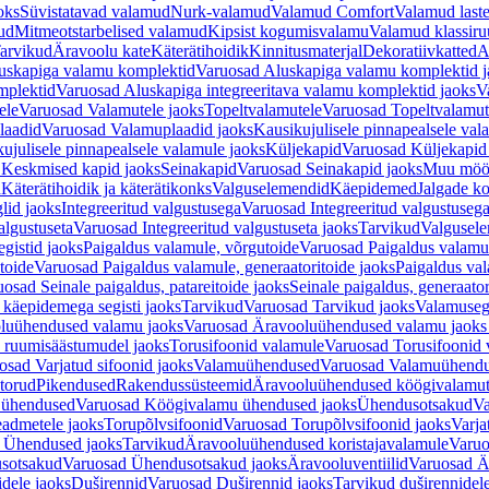
oks
Süvistatavad valamud
Nurk-valamud
Valamud Comfort
Valamud laste
ud
Mitmeotstarbelised valamud
Kipsist kogumisvalamu
Valamud klassiru
arvikud
Äravoolu kate
Käterätihoidik
Kinnitusmaterjal
Dekoratiivkatted
A
uskapiga valamu komplektid
Varuosad Aluskapiga valamu komplektid j
mplektid
Varuosad Aluskapiga integreeritava valamu komplektid jaoks
V
ele
Varuosad Valamutele jaoks
Topeltvalamutele
Varuosad Topeltvalamut
laadid
Varuosad Valamuplaadid jaoks
Kausikujulisele pinnapealsele val
ujulisele pinnapealsele valamule jaoks
Küljekapid
Varuosad Küljekapid
 Keskmised kapid jaoks
Seinakapid
Varuosad Seinakapid jaoks
Muu möö
d
Käterätihoidik ja käterätikonks
Valguselemendid
Käepidemed
Jalgade k
lid jaoks
Integreeritud valgustusega
Varuosad Integreeritud valgustusega
algustuseta
Varuosad Integreeritud valgustuseta jaoks
Tarvikud
Valgusel
gistid jaoks
Paigaldus valamule, võrgutoide
Varuosad Paigaldus valamul
toide
Varuosad Paigaldus valamule, generaatoritoide jaoks
Paigaldus val
osad Seinale paigaldus, patareitoide jaoks
Seinale paigaldus, generaator
 käepidemega segisti jaoks
Tarvikud
Varuosad Tarvikud jaoks
Valamusegi
luühendused valamu jaoks
Varuosad Äravooluühendused valamu jaoks 
 ruumisäästumudel jaoks
Torusifoonid valamule
Varuosad Torusifoonid 
osad Varjatud sifoonid jaoks
Valamuühendused
Varuosad Valamuühend
torud
Pikendused
Rakendussüsteemid
Äravooluühendused köögivalamut
 ühendused
Varuosad Köögivalamu ühendused jaoks
Ühendusotsakud
Va
admetele jaoks
Torupõlvsifoonid
Varuosad Torupõlvsifoonid jaoks
Varja
 Ühendused jaoks
Tarvikud
Äravooluühendused koristajavalamule
Varuo
sotsakud
Varuosad Ühendusotsakud jaoks
Äravooluventiilid
Varuosad Är
dele jaoks
Duširennid
Varuosad Duširennid jaoks
Tarvikud duširennidel