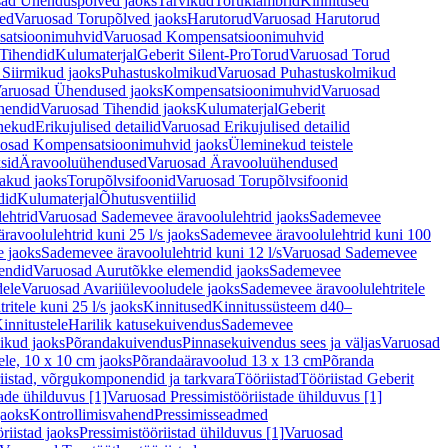
ad Ühenduspõlved jaoks
Tarvikud
Toruklambrid
Kinnitused
ed
Varuosad Torupõlved jaoks
Harutorud
Varuosad Harutorud
atsioonimuhvid
Varuosad Kompensatsioonimuhvid
Tihendid
Kulumaterjal
Geberit Silent-Pro
Torud
Varuosad Torud
Siirmikud jaoks
Puhastuskolmikud
Varuosad Puhastuskolmikud
aruosad Ühendused jaoks
Kompensatsioonimuhvid
Varuosad
hendid
Varuosad Tihendid jaoks
Kulumaterjal
Geberit
nekud
Erikujulised detailid
Varuosad Erikujulised detailid
osad Kompensatsioonimuhvid jaoks
Üleminekud teistele
sid
Äravooluühendused
Varuosad Äravooluühendused
akud jaoks
Torupõlvsifoonid
Varuosad Torupõlvsifoonid
did
Kulumaterjal
Õhutusventiilid
ehtrid
Varuosad Sademevee äravoolulehtrid jaoks
Sademevee
avoolulehtrid kuni 25 l/s jaoks
Sademevee äravoolulehtrid kuni 100
e jaoks
Sademevee äravoolulehtrid kuni 12 l/s
Varuosad Sademevee
endid
Varuosad Aurutõkke elemendid jaoks
Sademevee
dele
Varuosad Avariiülevooludele jaoks
Sademevee äravoolulehtritele
itele kuni 25 l/s jaoks
Kinnitused
Kinnitussüsteem d40–
innitustele
Harilik katusekuivendus
Sademevee
ikud jaoks
Põrandakuivendus
Pinnasekuivendus sees ja väljas
Varuosad
ele, 10 x 10 cm jaoks
Põrandaäravoolud 13 x 13 cm
Põranda
iistad, võrgukomponendid ja tarkvara
Tööriistad
Tööriistad Geberit
tade ühilduvus [1]
Varuosad Pressimistööriistade ühilduvus [1]
jaoks
Kontrollimisvahend
Pressimisseadmed
riistad jaoks
Pressimistööriistad ühilduvus [1]
Varuosad