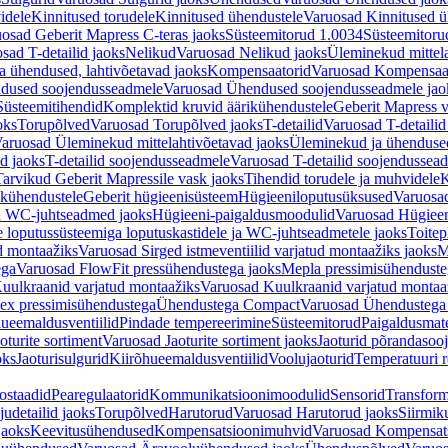
idele
Kinnitused torudele
Kinnitused ühendustele
Varuosad Kinnitused ü
osad Geberit Mapress C-teras jaoks
Süsteemitorud 1.0034
Süsteemitoru
sad T-detailid jaoks
Nelikud
Varuosad Nelikud jaoks
Üleminekud mittel
 ühendused, lahtivõetavad jaoks
Kompensaatorid
Varuosad Kompensaat
dused soojendusseadmele
Varuosad Ühendused soojendusseadmele jao
Süsteemitihendid
Komplektid kruvid äärikühendustele
Geberit Mapress 
oks
Torupõlved
Varuosad Torupõlved jaoks
T-detailid
Varuosad T-detailid
aruosad Üleminekud mittelahtivõetavad jaoks
Üleminekud ja ühendused
d jaoks
T-detailid soojendusseadmele
Varuosad T-detailid soojendussea
arvikud Geberit Mapressile vask jaoks
Tihendid torudele ja muhvidele
K
ikühendustele
Geberit hügieenisüsteem
Hügieeniloputusüksused
Varuosa
ja WC-juhtseadmed jaoks
Hügieeni-paigaldusmoodulid
Varuosad Hügieen
e loputussüsteemiga loputuskastidele ja WC-juhtseadmetele jaoks
Toitep
ud montaažiks
Varuosad Sirged istmeventiilid varjatud montaažiks jaoks
M
ega
Varuosad FlowFit pressühendustega jaoks
Mepla pressimisühendust
uulkraanid varjatud montaažiks
Varuosad Kuulkraanid varjatud montaa
ex pressimisühendustega
Ühendustega Compact
Varuosad Ühendustega
ueemaldusventiilid
Pindade tempereerimine
Süsteemitorud
Paigaldusmate
oturite sortiment
Varuosad Jaoturite sortiment jaoks
Jaoturid põrandasoo
oks
Jaoturisulgurid
Kiirõhueemaldusventiilid
Voolujaoturid
Temperatuuri 
ostaadid
Pearegulaatorid
Kommunikatsioonimoodulid
Sensorid
Transform
udetailid jaoks
Torupõlved
Harutorud
Varuosad Harutorud jaoks
Siirmik
jaoks
Keevitusühendused
Kompensatsioonimuhvid
Varuosad Kompensat