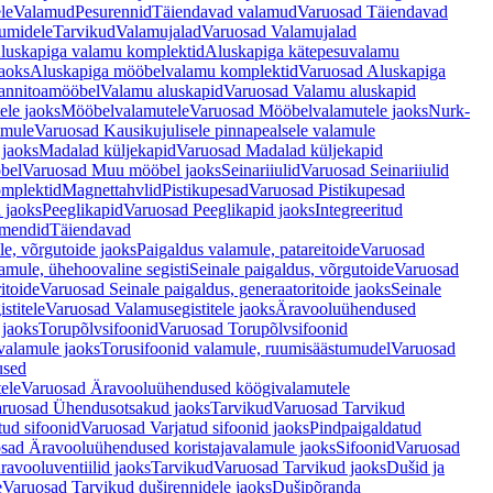
le
Valamud
Pesurennid
Täiendavad valamud
Varuosad Täiendavad
umidele
Tarvikud
Valamujalad
Varuosad Valamujalad
luskapiga valamu komplektid
Aluskapiga kätepesuvalamu
aoks
Aluskapiga mööbelvalamu komplektid
Varuosad Aluskapiga
annitoamööbel
Valamu aluskapid
Varuosad Valamu aluskapid
ele jaoks
Mööbelvalamutele
Varuosad Mööbelvalamutele jaoks
Nurk-
amule
Varuosad Kausikujulisele pinnapealsele valamule
 jaoks
Madalad küljekapid
Varuosad Madalad küljekapid
bel
Varuosad Muu mööbel jaoks
Seinariiulid
Varuosad Seinariiulid
omplektid
Magnettahvlid
Pistikupesad
Varuosad Pistikupesad
 jaoks
Peeglikapid
Varuosad Peeglikapid jaoks
Integreeritud
emendid
Täiendavad
e, võrgutoide jaoks
Paigaldus valamule, patareitoide
Varuosad
amule, ühehoovaline segisti
Seinale paigaldus, võrgutoide
Varuosad
itoide
Varuosad Seinale paigaldus, generaatoritoide jaoks
Seinale
stitele
Varuosad Valamusegistitele jaoks
Äravooluühendused
jaoks
Torupõlvsifoonid
Varuosad Torupõlvsifoonid
valamule jaoks
Torusifoonid valamule, ruumisäästumudel
Varuosad
used
ele
Varuosad Äravooluühendused köögivalamutele
ruosad Ühendusotsakud jaoks
Tarvikud
Varuosad Tarvikud
tud sifoonid
Varuosad Varjatud sifoonid jaoks
Pindpaigaldatud
sad Äravooluühendused koristajavalamule jaoks
Sifoonid
Varuosad
avooluventiilid jaoks
Tarvikud
Varuosad Tarvikud jaoks
Dušid ja
e
Varuosad Tarvikud duširennidele jaoks
Dušipõranda