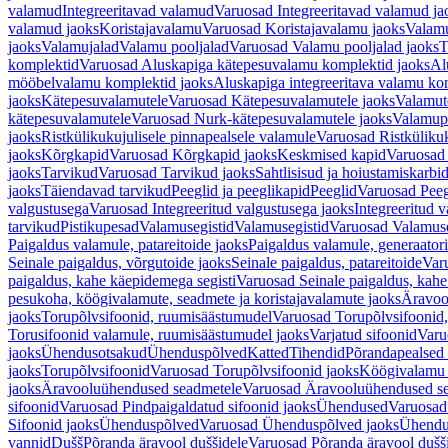
valamud
Integreeritavad valamud
Varuosad Integreeritavad valamud ja
valamud jaoks
Koristajavalamu
Varuosad Koristajavalamu jaoks
Valam
jaoks
Valamujalad
Valamu pooljalad
Varuosad Valamu pooljalad jaoks
T
komplektid
Varuosad Aluskapiga kätepesuvalamu komplektid jaoks
Al
mööbelvalamu komplektid jaoks
Aluskapiga integreeritava valamu ko
jaoks
Kätepesuvalamutele
Varuosad Kätepesuvalamutele jaoks
Valamut
kätepesuvalamutele
Varuosad Nurk-kätepesuvalamutele jaoks
Valamup
jaoks
Ristkülikukujulisele pinnapealsele valamule
Varuosad Ristkülikuk
jaoks
Kõrgkapid
Varuosad Kõrgkapid jaoks
Keskmised kapid
Varuosad
jaoks
Tarvikud
Varuosad Tarvikud jaoks
Sahtlisisud ja hoiustamiskarbi
jaoks
Täiendavad tarvikud
Peeglid ja peeglikapid
Peeglid
Varuosad Peeg
valgustusega
Varuosad Integreeritud valgustusega jaoks
Integreeritud v
tarvikud
Pistikupesad
Valamusegistid
Valamusegistid
Varuosad Valamuse
Paigaldus valamule, patareitoide jaoks
Paigaldus valamule, generaatori
Seinale paigaldus, võrgutoide jaoks
Seinale paigaldus, patareitoide
Varu
paigaldus, kahe käepidemega segisti
Varuosad Seinale paigaldus, kahe
pesukoha, köögivalamute, seadmete ja koristajavalamute jaoks
Äravoo
jaoks
Torupõlvsifoonid, ruumisäästumudel
Varuosad Torupõlvsifoonid,
Torusifoonid valamule, ruumisäästumudel jaoks
Varjatud sifoonid
Varu
jaoks
Ühendusotsakud
Ühenduspõlved
Katted
Tihendid
Põrandapealsed 
jaoks
Torupõlvsifoonid
Varuosad Torupõlvsifoonid jaoks
Köögivalamu
jaoks
Äravooluühendused seadmetele
Varuosad Äravooluühendused se
sifoonid
Varuosad Pindpaigaldatud sifoonid jaoks
Ühendused
Varuosad
Sifoonid jaoks
Ühenduspõlved
Varuosad Ühenduspõlved jaoks
Ühendu
vannid
Dušš
Põranda äravool duššidele
Varuosad Põranda äravool dušši