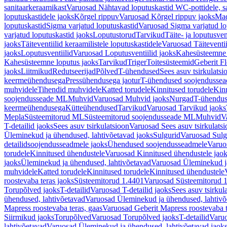
sanitaarkeraamikast
Varuosad Nähtavad loputuskastid WC-pottidele, sa
loputuskastidele jaoks
Kõrgel rippuv
Varuosad Kõrgel rippuv jaoks
Mad
loputuskastid
Sigma varjatud loputuskastid
Varuosad Sigma varjatud lo
varjatud loputuskastid jaoks
Loputustorud
Tarvikud
Täite- ja loputusven
jaoks
Täiteventiilid keraamilistele loputuskastidele
Varuosad Täiteventii
jaoks
Loputusventiilid
Varuosad Loputusventiilid jaoks
Kahesüsteemne 
Kahesüsteemne loputus jaoks
Tarvikud
Triger
Toitesüsteemid
Geberit F
jaoks
Liitmikud
Redutseerijad
Põlved
T-ühendused
Sees asuv tsirkulatsi
keermeühendusega
Pressühendusega jaotur
T-ühendused soojendusse
muhvidele
Tihendid muhvidele
Katted torudele
Kinnitused torudele
Kinn
soojendusseade ML
Muhvid
Varuosad Muhvid jaoks
Nurgad
T-ühendu
keermeühendusega
Kütteühendused
Tarvikud
Varuosad Tarvikud jaoks
Mepla
Süsteemitorud ML
Süsteemitorud soojendusseade ML
Muhvid
V
T-detailid jaoks
Sees asuv tsirkulatsioon
Varuosad Sees asuv tsirkulatsi
Üleminekud ja ühendused, lahtivõetavad jaoks
Sulgurid
Varuosad Sulg
detailidsoojendusseadmele jaoks
Ühendused soojendusseadmele
Varuo
torudele
Kinnitused ühendustele
Varuosad Kinnitused ühendustele jao
jaoks
Üleminekud ja ühendused, lahtivõetavad
Varuosad Üleminekud ja
muhvidele
Katted torudele
Kinnitused torudele
Kinnitused ühendustele
roostevaba teras jaoks
Süsteemitorud 1.4401
Varuosad Süsteemitorud 1
Torupõlved jaoks
T-detailid
Varuosad T-detailid jaoks
Sees asuv tsirkul
ühendused, lahtivõetavad
Varuosad Üleminekud ja ühendused, lahtivõ
Mapress roostevaba teras, gaas
Varuosad Geberit Mapress roostevaba t
Siirmikud jaoks
Torupõlved
Varuosad Torupõlved jaoks
T-detailid
Varuo
lahtivõetavad
Varuosad Üleminekud ja ühendused, lahtivõetavad jaok