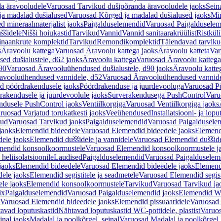
a äravooludele
Varuosad Tarvikud dušipõranda äravooludele jaoks
Sein
ja madalad dušialused
Varuosad Kõrged ja madalad dušialused jaoks
Min
d mineraalmaterjalist jaoks
Paigalduselemendid
Varuosad Paigalduselem
uššidele
Nišši hoiukastid
Tarvikud
Vannid
Vannid sanitaarakrüülist
Ristkül
einaankrute komplektid
Tarvikud
Remondikomplektid
Täiendavad tarvik
s
Äravoolu kattega
Varuosad Äravoolu kattega jaoks
Äravoolu katteta
Var
d dušialustele, d62 jaoks
Äravoolu kattega
Varuosad Äravoolu kattega
90
Varuosad Äravooluühendused dušialustele, d90 jaoks
Äravoolu katte
avooluühendused vannidele, d52
Varuosad Äravooluühendused vannide
d pöördrakendusele jaoks
Pöördrakenduse ja juurdevooluga
Varuosad Pö
akendusele ja juurdevoolule jaoks
Surverakendusega PushControl
Varu
ndusele PushControl jaoks
Ventiilkorgiga
Varuosad Ventiilkorgiga jaoks
ruosad Varjatud torukatkesti jaoks
Veeühendused
Installatsiooni- ja lop
kud
Varuosad Tarvikud jaoks
Paigalduselemendid
Varuosad Paigaldusele
jaoks
Elemendid bideedele
Varuosad Elemendid bideedele jaoks
Elemend
ele jaoks
Elemendid duššidele ja vannidele
Varuosad Elemendid duššide
mendid konsoolkoormustele
Varuosad Elemendid konsoolkoormustele j
heliisolatsioonile
Laudised
Paigalduselemendid
Varuosad Paigalduselem
jaoks
Elemendid bideedele
Varuosad Elemendid bideedele jaoks
Elemend
ele jaoks
Elemendid segistitele ja seadmetele
Varuosad Elemendid segisti
le jaoks
Elemendid konsoolkoormustele
Tarvikud
Varuosad Tarvikud ja
ix
Paigalduselemendid
Varuosad Paigalduselemendid jaoks
Elemendid WC
Varuosad Elemendid bideedele jaoks
Elemendid pissuaaridele
Varuosad 
avad loputuskastid
Nähtavad loputuskastid WC-pottidele, plastist
Varuos
inal jaoks
Madalal ja poolkõrgel, seinal
Varuosad Madalal ja poolkõrgel, 