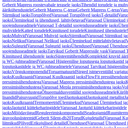
Geberit Mapress roostevabale terasele jaoks
Tihendid torudele ja muhv
äärikühendustele
Geberit Mapress C-teras
Geberit Mapress C-teras
Varu
Siirmikud jaoks
Torupõlved
Varuosad Torupõlved jaoks
T-detailid
Varuo
jaoks
Üleminekud ja ühendused, lahtivõetavad
Varuosad Üleminekud ja
soojendusseadmele
Varuosad T-detailid soojendusseadmele jaoks
Ühen
muhvidele
Katted torudele
Kinnitused torudele
Kinnitused ühendustele
jaoks
Muhvid
Varuosad Muhvid jaoks
Siirmikud
Varuosad Siirmikud ja
jaoks
Nelikud
Varuosad Nelikud jaoks
Üleminekud mittelahtivõetavad
V
jaoks
Sulgurid
Varuosad Sulgurid jaoks
Ühendused
Varuosad Ühenduse
soojendusseadmele jaoks
Tarvikud Geberit Mapressile vask
Varuosad T
Kinnitused ühendustele jaoks
Süsteemitihendid
Komplektid kruvid äär
ja WC-juhtseadmed
Varuosad Hügieenilise loputusega loputuskastid 
loputuskastidele ja WC-juhtseadmetele
Varuosad Tarvikud hügieenilis
jaoks
Võrgukomponendid
Toruarmatuurid
Sirged istmeventiilid varjat
jaoks
Kuulkraanid
Varuosad Kuulkraanid jaoks
FlowFit pressühendust
pressimisühendustega
Varuosad Mapress pressimisühendustega jaoks
K
pressimisühendustega
Varuosad Mepla pressimisühendustega jaoks
Vol
pressimisühendustega
Õhueemaldusventiilid soojendusseadmele
Kiirõh
lisandid
Paisuvuugid
Torupõlve toed
Jaotuskapid
Jaotuskapid metallist
Ja
jaoks
Kuulkraanid
Termomeetrid
Üleminekud
Varuosad Üleminekud ja
jaoks
Jaoturid küttekeharingidele
Varuosad Jaoturid küttekeharingidele
jaoks
Möödaviigud
Reguleerimiskomponendid
Seadeajamid
Ruumiterm
äravoolusüsteemid
Geberit Silent-db20
Torud
Kujudetailid
Varuosad Kuj
liitmikud
Põlved
Erikujulised detailid
Ühendused
Varuosad Ühendused 