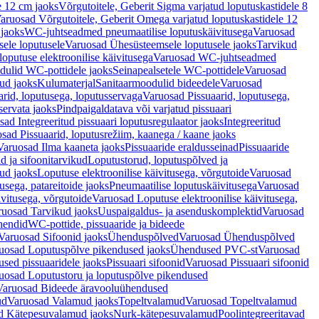
e 12 cm jaoks
Võrgutoitele, Geberit Sigma varjatud loputuskastidele 8
aruosad Võrgutoitele, Geberit Omega varjatud loputuskastidele 12
 jaoks
WC-juhtseadmed pneumaatilise loputuskäivitusega
Varuosad
ele loputusele
Varuosad Ühesüsteemsele loputusele jaoks
Tarvikud
putuse elektroonilise käivitusega
Varuosad WC-juhtseadmed
dulid WC-pottidele jaoks
Seinapealsetele WC-pottidele
Varuosad
ud jaoks
Kulumaterjal
Sanitaarmoodulid bideedele
Varuosad
arid, loputusega, loputusservaga
Varuosad Pissuaarid, loputusega,
servata jaoks
Pindpaigaldatava või varjatud pissuaari
ad Integreeritud pissuaari loputusregulaator jaoks
Integreeritud
sad Pissuaarid, loputusrežiim, kaanega / kaane jaoks
Varuosad Ilma kaaneta jaoks
Pissuaaride eraldusseinad
Pissuaaride
d ja sifoonitarvikud
Loputustorud, loputuspõlved ja
ud jaoks
Loputuse elektroonilise käivitusega, võrgutoide
Varuosad
usega, patareitoide jaoks
Pneumaatilise loputuskäivitusega
Varuosad
ivitusega, võrgutoide
Varuosad Loputuse elektroonilise käivitusega,
ruosad Tarvikud jaoks
Uuspaigaldus- ja asenduskomplektid
Varuosad
hendid
WC-pottide, pissuaaride ja bideede
Varuosad Sifoonid jaoks
Ühenduspõlved
Varuosad Ühenduspõlved
uosad Loputuspõlve pikendused jaoks
Ühendused PVC-st
Varuosad
ed pissuaaridele jaoks
Pissuaari sifoonid
Varuosad Pissuaari sifoonid
uosad Loputustoru ja loputuspõlve pikendused
Varuosad Bideede äravooluühendused
ud
Varuosad Valamud jaoks
Topeltvalamud
Varuosad Topeltvalamud
d Kätepesuvalamud jaoks
Nurk-kätepesuvalamud
Poolintegreeritavad