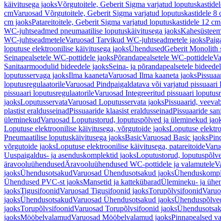
käivitusega jaoks
Võrgutoitele, Geberit Sigma varjatud loputuskastide
cm
Varuosad Võrgutoitele, Geberit Sigma varjatud loputuskastidele 8
cm jaoks
Patareitoitele, Geberit Sigma varjatud loputuskastidele 12 cm
WC-juhtseadmed pneumaatilise loputuskäivitusega jaoks
Kahesüsteems
WC-juhtseadmetele
Varuosad Tarvikud WC-juhtseadmetele jaoks
Paig
loputuse elektroonilise käivitusega jaoks
Ühendused
Geberit Monolith 
Seinapealsetele WC-pottidele jaoks
Põrandapealsetele WC-pottidele
Va
Sanitaarmoodulid bideedele jaoks
Seina- ja põrandapealsetele bideede
loputusservaga jaoks
Ilma kaaneta
Varuosad Ilma kaaneta jaoks
Pissuaa
loputusregulaatorile
Varuosad Pindpaigaldatava või varjatud pissuaari l
pissuaari loputusregulaatorile
Varuosad Integreeritud pissuaari loputusr
jaoks
Loputusservata
Varuosad Loputusservata jaoks
Pissuaarid, veeva
plastist eraldusseinad
Pissuaaride klaasist eraldusseinad
Pissuaaride san
üleminekud
Varuosad Loputustorud, loputuspõlved ja üleminekud jao
Loputuse elektroonilise käivitusega, võrgutoide jaoks
Loputuse elektro
Pneumaatilise loputuskäivitusega jaoks
Basic
Varuosad Basic jaoks
Pin
võrgutoide jaoks
Loputuse elektroonilise käivitusega, patareitoide
Varuo
Uuspaigaldus- ja asenduskomplektid jaoks
Loputustorud, loputuspõlv
äravooluühendused
Äravooluühendused WC-pottidele ja valamutele
V
jaoks
Ühendusotsakud
Varuosad Ühendusotsakud jaoks
Ühenduskompl
Ühendused PVC-st jaoks
Mansetid ja kattekübarad
Ülemineku- ja ühen
jaoks
Tigusifoonid
Varuosad Tigusifoonid jaoks
Torupõlvsifoonid
Varuo
jaoks
Ühendusotsakud
Varuosad Ühendusotsakud jaoks
Ühenduspõlve
jaoks
Torupõlvsifoonid
Varuosad Torupõlvsifoonid jaoks
Ühendusotsa
jaoks
Mööbelvalamud
Varuosad Mööbelvalamud jaoks
Pinnapealsed v