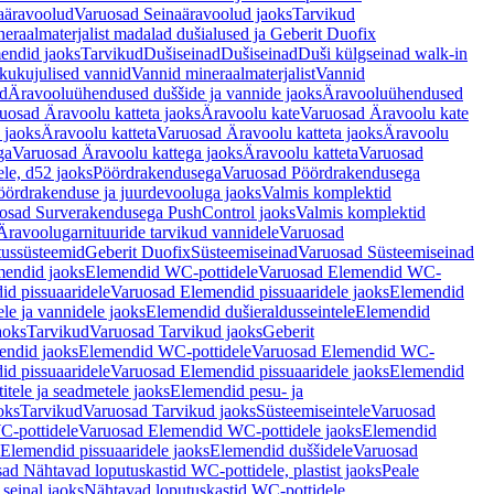
aäravoolud
Varuosad Seinaäravoolud jaoks
Tarvikud
eraalmaterjalist madalad dušialused ja Geberit Duofix
endid jaoks
Tarvikud
Dušiseinad
Dušiseinad
Duši külgseinad walk-in
ikukujulised vannid
Vannid mineraalmaterjalist
Vannid
ud
Äravooluühendused duššide ja vannide jaoks
Äravooluühendused
uosad Äravoolu katteta jaoks
Äravoolu kate
Varuosad Äravoolu kate
 jaoks
Äravoolu katteta
Varuosad Äravoolu katteta jaoks
Äravoolu
ga
Varuosad Äravoolu kattega jaoks
Äravoolu katteta
Varuosad
le, d52 jaoks
Pöördrakendusega
Varuosad Pöördrakendusega
ördrakenduse ja juurdevooluga jaoks
Valmis komplektid
osad Surverakendusega PushControl jaoks
Valmis komplektid
Äravoolugarnituuride tarvikud vannidele
Varuosad
utussüsteemid
Geberit Duofix
Süsteemiseinad
Varuosad Süsteemiseinad
mendid jaoks
Elemendid WC-pottidele
Varuosad Elemendid WC-
id pissuaaridele
Varuosad Elemendid pissuaaridele jaoks
Elemendid
le ja vannidele jaoks
Elemendid dušieraldusseintele
Elemendid
aoks
Tarvikud
Varuosad Tarvikud jaoks
Geberit
endid jaoks
Elemendid WC-pottidele
Varuosad Elemendid WC-
id pissuaaridele
Varuosad Elemendid pissuaaridele jaoks
Elemendid
tele ja seadmetele jaoks
Elemendid pesu- ja
oks
Tarvikud
Varuosad Tarvikud jaoks
Süsteemiseintele
Varuosad
-pottidele
Varuosad Elemendid WC-pottidele jaoks
Elemendid
Elemendid pissuaaridele jaoks
Elemendid duššidele
Varuosad
ad Nähtavad loputuskastid WC-pottidele, plastist jaoks
Peale
seinal jaoks
Nähtavad loputuskastid WC-pottidele,