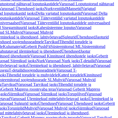
tustorud nähtavad loputuskastidele
Varuosad Loputustorud nähtavad
Varuosad Ühendused jaoks
Nurkventiilid
Mansetid
Varjatud
d loputuskastid jaoks
Delta varjatud loputuskastid
Varuosad Delta
oputuskastidele
Varuosad Täiteventiilid varjatud loputuskastidele
universaalsed
Varuosad Täiteventiilid loputuskastidele universaalsed
 Sisegarnituurid jaoks
Kahesüsteemne loputus
Varuosad
rud SL
Muhvid
Varuosad Muhvid
eminekud ja ühendused, lahtivõetavad
Sulgurid
Ühendused
Jaoturid
dused soojendusseadmele
Tarvikud
Tihendid torudele ja
le
Kulumaterjal
Geberit PushFit
Süsteemitorud ML
Süsteemitorud
ahutatavad üleminekud ja ühendused
Ühendused
Jaotur
itused ühendustele
Varuosad Kinnitused ühendustele jaoks
Geberit
uosad Siirmikud jaoks
Nurk
Varuosad Nurk jaoks
T-detailid
Varuosad
tivõetavad jaoks
Üleminekud ja ühendused, lahtivõetavad
Varuosad
usega
T-detailidsoojendusseadmele
Varuosad T-
aoks
Tihendid torudele ja muhvidele
Katted torudele
Kinnitused
steemitorud soojendusseade SL
Muhvid
Varuosad Muhvid
a
Tarvikud
Varuosad Tarvikud jaoks
Tihendid torudele ja
s
Geberit Mapress roostevaba teras
Varuosad Geberit Mapress
jaoks
Siirmikud
Varuosad Siirmikud jaoks
Torupõlved
Varuosad
etavad
Varuosad Üleminekud mittelahtivõetavad jaoks
Üleminekud ja
aruosad Sulgurid jaoks
Ühendused
Varuosad Ühendused jaoks
Geberit
aoks
Toruniplid
Muhvid
Varuosad Muhvid jaoks
Siirmikud
Varuosad
d mittelahtivõetavad jaoks
Üleminekud ja ühendused,
s
Tarvikud Geberit Mapress roostevabale terasele
Varuosad Tarvikud