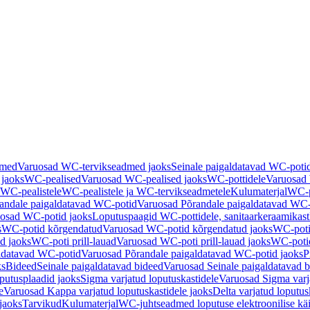
dmed
Varuosad WC-tervikseadmed jaoks
Seinale paigaldatavad WC-poti
 jaoks
WC-pealised
Varuosad WC-pealised jaoks
WC-pottidele
Varuosad 
WC-pealistele
WC-pealistele ja WC-tervikseadmetele
Kulumaterjal
WC-po
andale paigaldatavad WC-potid
Varuosad Põrandale paigaldatavad WC-
osad WC-potid jaoks
Loputuspaagid WC-pottidele, sanitaarkeraamikast
s
WC-potid kõrgendatud
Varuosad WC-potid kõrgendatud jaoks
WC-poti
ad jaoks
WC-poti prill-lauad
Varuosad WC-poti prill-lauad jaoks
WC-potid
ldatavad WC-potid
Varuosad Põrandale paigaldatavad WC-potid jaoks
P
ks
Bideed
Seinale paigaldatavad bideed
Varuosad Seinale paigaldatavad b
utusplaadid jaoks
Sigma varjatud loputuskastidele
Varuosad Sigma varja
e
Varuosad Kappa varjatud loputuskastidele jaoks
Delta varjatud loputus
jaoks
Tarvikud
Kulumaterjal
WC-juhtseadmed loputuse elektroonilise kä