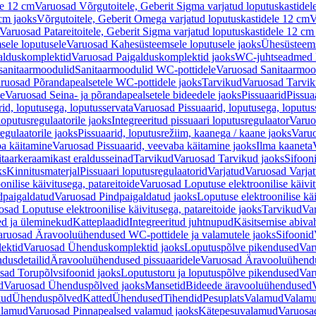
le 12 cm
Varuosad Võrgutoitele, Geberit Sigma varjatud loputuskastidel
 cm jaoks
Võrgutoitele, Geberit Omega varjatud loputuskastidele 12 cm
V
Varuosad Patareitoitele, Geberit Sigma varjatud loputuskastidele 12 cm
ele loputusele
Varuosad Kahesüsteemsele loputusele jaoks
Ühesüsteems
alduskomplektid
Varuosad Paigalduskomplektid jaoks
WC-juhtseadmed lo
sanitaarmoodulid
Sanitaarmoodulid WC-pottidele
Varuosad Sanitaarmoo
ruosad Põrandapealsetele WC-pottidele jaoks
Tarvikud
Varuosad Tarvik
le
Varuosad Seina- ja põrandapealsetele bideedele jaoks
Pissuaarid
Pissua
rid, loputusega, loputusservata
Varuosad Pissuaarid, loputusega, loputus
oputusregulaatorile jaoks
Integreeritud pissuaari loputusregulaator
Varuos
egulaatorile jaoks
Pissuaarid, loputusrežiim, kaanega / kaane jaoks
Varuo
ba käitamine
Varuosad Pissuaarid, veevaba käitamine jaoks
Ilma kaaneta
itaarkeraamikast eraldusseinad
Tarvikud
Varuosad Tarvikud jaoks
Sifooni
ks
Kinnitusmaterjal
Pissuaari loputusregulaatorid
Varjatud
Varuosad Varjat
onilise käivitusega, patareitoide
Varuosad Loputuse elektroonilise käivit
dpaigaldatud
Varuosad Pindpaigaldatud jaoks
Loputuse elektroonilise kä
sad Loputuse elektroonilise käivitusega, patareitoide jaoks
Tarvikud
Va
ed ja üleminekud
Katteplaadid
Integreeritud juhtnupud
Käsitsemise abiva
aruosad Äravooluühendused WC-pottidele ja valamutele jaoks
Sifoonid
ektid
Varuosad Ühenduskomplektid jaoks
Loputuspõlve pikendused
Var
dusdetailid
Äravooluühendused pissuaaridele
Varuosad Äravooluühendus
sad Torupõlvsifoonid jaoks
Loputustoru ja loputuspõlve pikendused
Var
d
Varuosad Ühenduspõlved jaoks
Mansetid
Bideede äravooluühendused
kud
Ühenduspõlved
Katted
Ühendused
Tihendid
Pesuplats
Valamud
Valam
alamud
Varuosad Pinnapealsed valamud jaoks
Kätepesuvalamud
Varuosa