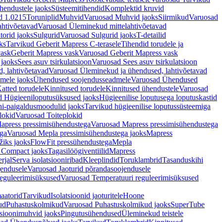
hendustele jaoks
Süsteemitihendid
Komplektid kruvid
d 1.0215
Toruniplid
Muhvid
Varuosad Muhvid jaoks
Siirmikud
Varuosad
ahtivõetavad
Varuosad Üleminekud mittelahtivõetavad
orid jaoks
Sulgurid
Varuosad Sulgurid jaoks
T-detailid
ks
Tarvikud Geberit Mapress C-terasele
Tihendid torudele ja
vask
Geberit Mapress vask
Varuosad Geberit Mapress vask
 jaoks
Sees asuv tsirkulatsioon
Varuosad Sees asuv tsirkulatsioon
, lahtivõetavad
Varuosad Üleminekud ja ühendused, lahtivõetavad
dmele jaoks
Ühendused soojendusseadmele
Varuosad Ühendused
atted torudele
Kinnitused torudele
Kinnitused ühendustele
Varuosad
d Hügieeniloputusüksused jaoks
Hügieenilise loputusega loputuskastid
i-paigaldusmoodulid jaoks
Tarvikud hügieenilise loputussüsteemiga
lokid
Varuosad Toiteplokid
apress pressimisühendustega
Varuosad Mapress pressimisühendustega
ega
Varuosad Mepla pressimisühendustega jaoks
Mapress
žiks jaoks
FlowFit pressühendustega
Mepla
 Compact jaoks
Tagasilöögiventiilid
Mapress
rjal
Serva isolatsiooniribad
Kleeplindid
Toruklambrid
Tasanduskihi
jendusele
Varuosad Jaoturid põrandasoojendusele
reguleerimisüksused
Varuosad Temperatuuri reguleerimisüksused
aatorid
Tarvikud
Isolatsioonid jaoturitele
Hoone
ud
Puhastuskolmikud
Varuosad Puhastuskolmikud jaoks
SuperTube
sioonimuhvid jaoks
Pingutusühendused
Üleminekud teistele