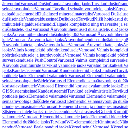
äravoolud
Varuosad Dušipõranda äravoolud jaoks
Tarvikud dušipõrand
seinaäravooludele
Varuosad Tarvikud seinaäravooludele jaoks
Kõrged 
paigalduselemendid
Dušialused mineraalmaterjalist
Varuosad Dušialuse
duššiseinale
Vannieraldusseinad
Dušiuksed
Tarvikud
Nišši hoiukastid d
imikutele
Paigalduselemendid
Jalgade komplektid ning traaversite ja s
dušialustele, d52
Varuosad Äravooluühendused dušialustele, d52 jaok
jaoks
Äravooluühendused dušialustele, d62
Varuosad Äravooluühenduse
kate
Varuosad Äravoolu kate jaoks
Äravooluühendused dušialustele, d
Äravoolu katteta jaoks
Äravoolu kate
Varuosad Äravoolu kate jaoks
Är
jaoks
Valmis komplektid pöördrakendusele
Varuosad Valmis komplekti
pöördrakendusele ja juurdevoolule
Varuosad Valmis komplektid pöördr
surverakendusele PushControl
Varuosad Valmis komplektid surverake
Äravoolugarnituuride tarvikud vannidele jaoks
Varjatud torukatkesti
Va
jaoks
Kandesüsteemid
Varuosad Kandesüsteemid jaoks
Laudised
Tarvi
pottidele jaoks
Elemendid valamutele
Varuosad Elemendid valamutele 
seinaäravooluga duššidele
Varuosad Elemendid seinaäravooluga duššid
koristajavalamutele
Varuosad Elemendid koristajavalamutele jaoks
Ele
GIS
Süsteemiseinad
Kandesüsteemid
Tarvikud eelvalmististele
Tarvikud 
pottidele jaoks
Elemendid valamutele
Varuosad Elemendid valamutele 
seinaäravooluga duššidele
Varuosad Elemendid seinaäravooluga duššid
nõudepesumasinatele
Varuosad Elemendid pesu- ja nõudepesumasinate
Süsteemiseintele jaoks
Toitesüsteemidele
Veeärastusele
Geberit Kombif
valamutele
Varuosad Elemendid valamutele jaoks
Elemendid bideedele
Elemendid duššidele jaoks
Tarvikud
WC-elementidele
Kinnitustele
Näht
pandud
Varuosad Peale pandud jaoks
Kõrgel seinal
Varuosad Kõrgel se