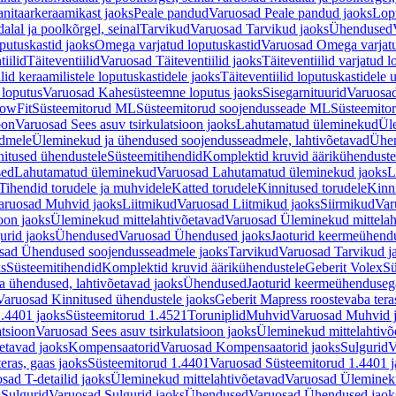
nitaarkeraamikast jaoks
Peale pandud
Varuosad Peale pandud jaoks
Lopu
alal ja poolkõrgel, seinal
Tarvikud
Varuosad Tarvikud jaoks
Ühendused
putuskastid jaoks
Omega varjatud loputuskastid
Varuosad Omega varjatu
tiilid
Täiteventiilid
Varuosad Täiteventiilid jaoks
Täiteventiilid varjatud l
lid keraamilistele loputuskastidele jaoks
Täiteventiilid loputuskastidele 
loputus
Varuosad Kahesüsteemne loputus jaoks
Sisegarnituurid
Varuosad
lowFit
Süsteemitorud ML
Süsteemitorud soojendusseade ML
Süsteemito
oon
Varuosad Sees asuv tsirkulatsioon jaoks
Lahutamatud üleminekud
Ül
admele
Üleminekud ja ühendused soojendusseadmele, lahtivõetavad
Ühen
itused ühendustele
Süsteemitihendid
Komplektid kruvid äärikühenduste
sed
Lahutamatud üleminekud
Varuosad Lahutamatud üleminekud jaoks
L
Tihendid torudele ja muhvidele
Katted torudele
Kinnitused torudele
Kinn
aruosad Muhvid jaoks
Liitmikud
Varuosad Liitmikud jaoks
Siirmikud
Var
oon jaoks
Üleminekud mittelahtivõetavad
Varuosad Üleminekud mittelah
urid jaoks
Ühendused
Varuosad Ühendused jaoks
Jaoturid keermeühend
sad Ühendused soojendusseadmele jaoks
Tarvikud
Varuosad Tarvikud j
ks
Süsteemitihendid
Komplektid kruvid äärikühendustele
Geberit Volex
Sü
 ühendused, lahtivõetavad jaoks
Ühendused
Jaoturid keermeühenduseg
Varuosad Kinnitused ühendustele jaoks
Geberit Mapress roostevaba tera
.4401 jaoks
Süsteemitorud 1.4521
Toruniplid
Muhvid
Varuosad Muhvid 
atsioon
Varuosad Sees asuv tsirkulatsioon jaoks
Üleminekud mittelahtivõ
etavad jaoks
Kompensaatorid
Varuosad Kompensaatorid jaoks
Sulgurid
V
eras, gaas jaoks
Süsteemitorud 1.4401
Varuosad Süsteemitorud 1.4401 j
sad T-detailid jaoks
Üleminekud mittelahtivõetavad
Varuosad Ülemineku
s
Sulgurid
Varuosad Sulgurid jaoks
Ühendused
Varuosad Ühendused jaok