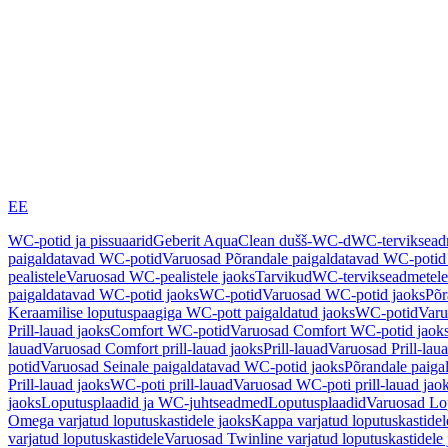
EE
WC-potid ja pissuaarid
Geberit AquaClean dušš-WC-d
WC-terviksea
paigaldatavad WC-potid
Varuosad Põrandale paigaldatavad WC-potid
pealistele
Varuosad WC-pealistele jaoks
Tarvikud
WC-tervikseadmetele
paigaldatavad WC-potid jaoks
WC-potid
Varuosad WC-potid jaoks
Põr
Keraamilise loputuspaagiga WC-pott paigaldatud jaoks
WC-potid
Varu
Prill-lauad jaoks
Comfort WC-potid
Varuosad Comfort WC-potid jaok
lauad
Varuosad Comfort prill-lauad jaoks
Prill-lauad
Varuosad Prill-lau
potid
Varuosad Seinale paigaldatavad WC-potid jaoks
Põrandale paiga
Prill-lauad jaoks
WC-poti prill-lauad
Varuosad WC-poti prill-lauad jao
jaoks
Loputusplaadid ja WC-juhtseadmed
Loputusplaadid
Varuosad Lop
Omega varjatud loputuskastidele jaoks
Kappa varjatud loputuskastidel
varjatud loputuskastidele
Varuosad Twinline varjatud loputuskastidele 