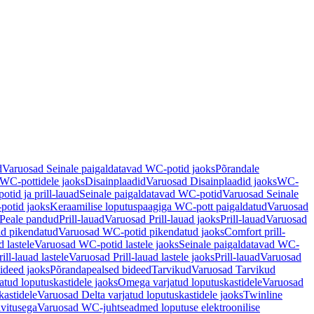
d
Varuosad Seinale paigaldatavad WC-potid jaoks
Põrandale
WC-pottidele jaoks
Disainplaadid
Varuosad Disainplaadid jaoks
WC-
tid ja prill-lauad
Seinale paigaldatavad WC-potid
Varuosad Seinale
potid jaoks
Keraamilise loputuspaagiga WC-pott paigaldatud
Varuosad
Peale pandud
Prill-lauad
Varuosad Prill-lauad jaoks
Prill-lauad
Varuosad
d pikendatud
Varuosad WC-potid pikendatud jaoks
Comfort prill-
 lastele
Varuosad WC-potid lastele jaoks
Seinale paigaldatavad WC-
rill-lauad lastele
Varuosad Prill-lauad lastele jaoks
Prill-lauad
Varuosad
ideed jaoks
Põrandapealsed bideed
Tarvikud
Varuosad Tarvikud
tud loputuskastidele jaoks
Omega varjatud loputuskastidele
Varuosad
kastidele
Varuosad Delta varjatud loputuskastidele jaoks
Twinline
ivitusega
Varuosad WC-juhtseadmed loputuse elektroonilise