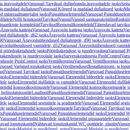
a äravooludele
Varuosad Tarvikud dušipõranda äravooludele jaoks
Sein
ja madalad dušialused
Varuosad Kõrged ja madalad dušialused jaoks
Min
d mineraalmaterjalist jaoks
Paigalduselemendid
Varuosad Paigalduselem
uššidele
Nišši hoiukastid
Tarvikud
Vannid
Vannid sanitaarakrüülist
Ristkül
einaankrute komplektid
Tarvikud
Remondikomplektid
Täiendavad tarvik
s
Äravoolu kattega
Varuosad Äravoolu kattega jaoks
Äravoolu katteta
Var
d dušialustele, d62 jaoks
Äravoolu kattega
Varuosad Äravoolu kattega
90
Varuosad Äravooluühendused dušialustele, d90 jaoks
Äravoolu katte
avooluühendused vannidele, d52
Varuosad Äravooluühendused vannide
d pöördrakendusele jaoks
Pöördrakenduse ja juurdevooluga
Varuosad Pö
akendusele ja juurdevoolule jaoks
Surverakendusega PushControl
Varu
ndusele PushControl jaoks
Ventiilkorgiga
Varuosad Ventiilkorgiga jaoks
ruosad Varjatud torukatkesti jaoks
Veeühendused
Installatsiooni- ja lop
kud
Varuosad Tarvikud jaoks
Paigalduselemendid
Varuosad Paigaldusele
jaoks
Elemendid bideedele
Varuosad Elemendid bideedele jaoks
Elemend
ele jaoks
Elemendid duššidele ja vannidele
Varuosad Elemendid duššide
mendid konsoolkoormustele
Varuosad Elemendid konsoolkoormustele j
heliisolatsioonile
Laudised
Paigalduselemendid
Varuosad Paigalduselem
jaoks
Elemendid bideedele
Varuosad Elemendid bideedele jaoks
Elemend
ele jaoks
Elemendid segistitele ja seadmetele
Varuosad Elemendid segisti
le jaoks
Elemendid konsoolkoormustele
Tarvikud
Varuosad Tarvikud ja
ix
Paigalduselemendid
Varuosad Paigalduselemendid jaoks
Elemendid WC
Varuosad Elemendid bideedele jaoks
Elemendid pissuaaridele
Varuosad 
avad loputuskastid
Nähtavad loputuskastid WC-pottidele, plastist
Varuos
inal jaoks
Madalal ja poolkõrgel, seinal
Varuosad Madalal ja poolkõrgel, 