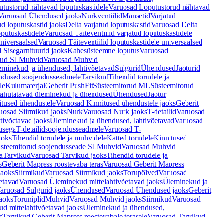
tustorud nähtavad loputuskastidele
Varuosad Loputustorud nähtavad
Varuosad Ühendused jaoks
Nurkventiilid
Mansetid
Varjatud
d loputuskastid jaoks
Delta varjatud loputuskastid
Varuosad Delta
oputuskastidele
Varuosad Täiteventiilid varjatud loputuskastidele
universaalsed
Varuosad Täiteventiilid loputuskastidele universaalsed
 Sisegarnituurid jaoks
Kahesüsteemne loputus
Varuosad
rud SL
Muhvid
Varuosad Muhvid
eminekud ja ühendused, lahtivõetavad
Sulgurid
Ühendused
Jaoturid
dused soojendusseadmele
Tarvikud
Tihendid torudele ja
le
Kulumaterjal
Geberit PushFit
Süsteemitorud ML
Süsteemitorud
ahutatavad üleminekud ja ühendused
Ühendused
Jaotur
itused ühendustele
Varuosad Kinnitused ühendustele jaoks
Geberit
uosad Siirmikud jaoks
Nurk
Varuosad Nurk jaoks
T-detailid
Varuosad
tivõetavad jaoks
Üleminekud ja ühendused, lahtivõetavad
Varuosad
usega
T-detailidsoojendusseadmele
Varuosad T-
aoks
Tihendid torudele ja muhvidele
Katted torudele
Kinnitused
steemitorud soojendusseade SL
Muhvid
Varuosad Muhvid
a
Tarvikud
Varuosad Tarvikud jaoks
Tihendid torudele ja
s
Geberit Mapress roostevaba teras
Varuosad Geberit Mapress
jaoks
Siirmikud
Varuosad Siirmikud jaoks
Torupõlved
Varuosad
etavad
Varuosad Üleminekud mittelahtivõetavad jaoks
Üleminekud ja
aruosad Sulgurid jaoks
Ühendused
Varuosad Ühendused jaoks
Geberit
aoks
Toruniplid
Muhvid
Varuosad Muhvid jaoks
Siirmikud
Varuosad
d mittelahtivõetavad jaoks
Üleminekud ja ühendused,
s
Tarvikud Geberit Mapress roostevabale terasele
Varuosad Tarvikud