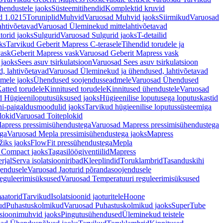
hendustele jaoks
Süsteemitihendid
Komplektid kruvid
d 1.0215
Toruniplid
Muhvid
Varuosad Muhvid jaoks
Siirmikud
Varuosad
ahtivõetavad
Varuosad Üleminekud mittelahtivõetavad
orid jaoks
Sulgurid
Varuosad Sulgurid jaoks
T-detailid
ks
Tarvikud Geberit Mapress C-terasele
Tihendid torudele ja
vask
Geberit Mapress vask
Varuosad Geberit Mapress vask
 jaoks
Sees asuv tsirkulatsioon
Varuosad Sees asuv tsirkulatsioon
, lahtivõetavad
Varuosad Üleminekud ja ühendused, lahtivõetavad
dmele jaoks
Ühendused soojendusseadmele
Varuosad Ühendused
atted torudele
Kinnitused torudele
Kinnitused ühendustele
Varuosad
d Hügieeniloputusüksused jaoks
Hügieenilise loputusega loputuskastid
i-paigaldusmoodulid jaoks
Tarvikud hügieenilise loputussüsteemiga
lokid
Varuosad Toiteplokid
apress pressimisühendustega
Varuosad Mapress pressimisühendustega
ega
Varuosad Mepla pressimisühendustega jaoks
Mapress
žiks jaoks
FlowFit pressühendustega
Mepla
 Compact jaoks
Tagasilöögiventiilid
Mapress
rjal
Serva isolatsiooniribad
Kleeplindid
Toruklambrid
Tasanduskihi
jendusele
Varuosad Jaoturid põrandasoojendusele
reguleerimisüksused
Varuosad Temperatuuri reguleerimisüksused
aatorid
Tarvikud
Isolatsioonid jaoturitele
Hoone
ud
Puhastuskolmikud
Varuosad Puhastuskolmikud jaoks
SuperTube
sioonimuhvid jaoks
Pingutusühendused
Üleminekud teistele