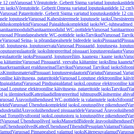
le 12 cm
Varuosad Võrgutoitele, Geberit Sigma varjatud loputuskastidel
 cm jaoks
Võrgutoitele, Geberit Omega varjatud loputuskastidele 12 cm
V
Varuosad Patareitoitele, Geberit Sigma varjatud loputuskastidele 12 cm
ele loputusele
Varuosad Kahesüsteemsele loputusele jaoks
Ühesüsteems
alduskomplektid
Varuosad Paigalduskomplektid jaoks
WC-juhtseadmed lo
sanitaarmoodulid
Sanitaarmoodulid WC-pottidele
Varuosad Sanitaarmoo
ruosad Põrandapealsetele WC-pottidele jaoks
Tarvikud
Varuosad Tarvik
le
Varuosad Seina- ja põrandapealsetele bideedele jaoks
Pissuaarid
Pissua
rid, loputusega, loputusservata
Varuosad Pissuaarid, loputusega, loputus
oputusregulaatorile jaoks
Integreeritud pissuaari loputusregulaator
Varuos
egulaatorile jaoks
Pissuaarid, loputusrežiim, kaanega / kaane jaoks
Varuo
ba käitamine
Varuosad Pissuaarid, veevaba käitamine jaoks
Ilma kaaneta
itaarkeraamikast eraldusseinad
Tarvikud
Varuosad Tarvikud jaoks
Sifooni
ks
Kinnitusmaterjal
Pissuaari loputusregulaatorid
Varjatud
Varuosad Varjat
onilise käivitusega, patareitoide
Varuosad Loputuse elektroonilise käivit
dpaigaldatud
Varuosad Pindpaigaldatud jaoks
Loputuse elektroonilise kä
sad Loputuse elektroonilise käivitusega, patareitoide jaoks
Tarvikud
Va
ed ja üleminekud
Katteplaadid
Integreeritud juhtnupud
Käsitsemise abiva
aruosad Äravooluühendused WC-pottidele ja valamutele jaoks
Sifoonid
ektid
Varuosad Ühenduskomplektid jaoks
Loputuspõlve pikendused
Var
dusdetailid
Äravooluühendused pissuaaridele
Varuosad Äravooluühendus
sad Torupõlvsifoonid jaoks
Loputustoru ja loputuspõlve pikendused
Var
d
Varuosad Ühenduspõlved jaoks
Mansetid
Bideede äravooluühendused
kud
Ühenduspõlved
Katted
Ühendused
Tihendid
Pesuplats
Valamud
Valam
alamud
Varuosad Pinnapealsed valamud jaoks
Kätepesuvalamud
Varuosa