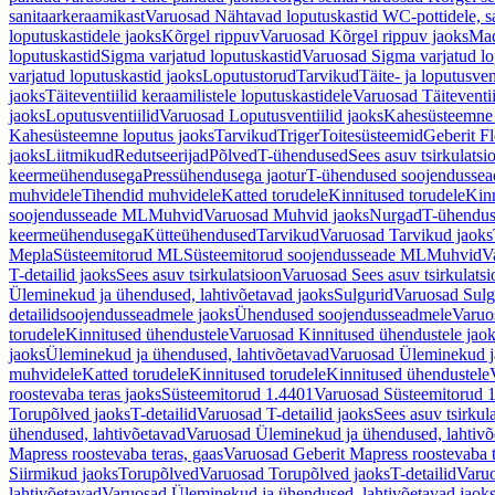
sanitaarkeraamikast
Varuosad Nähtavad loputuskastid WC-pottidele, sa
loputuskastidele jaoks
Kõrgel rippuv
Varuosad Kõrgel rippuv jaoks
Mad
loputuskastid
Sigma varjatud loputuskastid
Varuosad Sigma varjatud lo
varjatud loputuskastid jaoks
Loputustorud
Tarvikud
Täite- ja loputusven
jaoks
Täiteventiilid keraamilistele loputuskastidele
Varuosad Täiteventii
jaoks
Loputusventiilid
Varuosad Loputusventiilid jaoks
Kahesüsteemne 
Kahesüsteemne loputus jaoks
Tarvikud
Triger
Toitesüsteemid
Geberit F
jaoks
Liitmikud
Redutseerijad
Põlved
T-ühendused
Sees asuv tsirkulatsi
keermeühendusega
Pressühendusega jaotur
T-ühendused soojendusse
muhvidele
Tihendid muhvidele
Katted torudele
Kinnitused torudele
Kinn
soojendusseade ML
Muhvid
Varuosad Muhvid jaoks
Nurgad
T-ühendu
keermeühendusega
Kütteühendused
Tarvikud
Varuosad Tarvikud jaoks
Mepla
Süsteemitorud ML
Süsteemitorud soojendusseade ML
Muhvid
V
T-detailid jaoks
Sees asuv tsirkulatsioon
Varuosad Sees asuv tsirkulatsi
Üleminekud ja ühendused, lahtivõetavad jaoks
Sulgurid
Varuosad Sulg
detailidsoojendusseadmele jaoks
Ühendused soojendusseadmele
Varuo
torudele
Kinnitused ühendustele
Varuosad Kinnitused ühendustele jao
jaoks
Üleminekud ja ühendused, lahtivõetavad
Varuosad Üleminekud ja
muhvidele
Katted torudele
Kinnitused torudele
Kinnitused ühendustele
roostevaba teras jaoks
Süsteemitorud 1.4401
Varuosad Süsteemitorud 1
Torupõlved jaoks
T-detailid
Varuosad T-detailid jaoks
Sees asuv tsirkul
ühendused, lahtivõetavad
Varuosad Üleminekud ja ühendused, lahtivõ
Mapress roostevaba teras, gaas
Varuosad Geberit Mapress roostevaba t
Siirmikud jaoks
Torupõlved
Varuosad Torupõlved jaoks
T-detailid
Varuo
lahtivõetavad
Varuosad Üleminekud ja ühendused, lahtivõetavad jaok