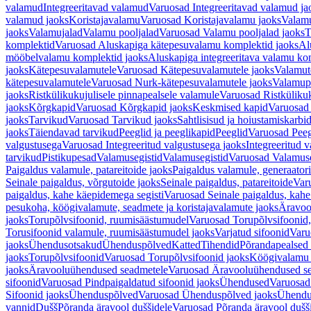
valamud
Integreeritavad valamud
Varuosad Integreeritavad valamud ja
valamud jaoks
Koristajavalamu
Varuosad Koristajavalamu jaoks
Valam
jaoks
Valamujalad
Valamu pooljalad
Varuosad Valamu pooljalad jaoks
T
komplektid
Varuosad Aluskapiga kätepesuvalamu komplektid jaoks
Al
mööbelvalamu komplektid jaoks
Aluskapiga integreeritava valamu ko
jaoks
Kätepesuvalamutele
Varuosad Kätepesuvalamutele jaoks
Valamut
kätepesuvalamutele
Varuosad Nurk-kätepesuvalamutele jaoks
Valamup
jaoks
Ristkülikukujulisele pinnapealsele valamule
Varuosad Ristkülikuk
jaoks
Kõrgkapid
Varuosad Kõrgkapid jaoks
Keskmised kapid
Varuosad
jaoks
Tarvikud
Varuosad Tarvikud jaoks
Sahtlisisud ja hoiustamiskarbi
jaoks
Täiendavad tarvikud
Peeglid ja peeglikapid
Peeglid
Varuosad Peeg
valgustusega
Varuosad Integreeritud valgustusega jaoks
Integreeritud v
tarvikud
Pistikupesad
Valamusegistid
Valamusegistid
Varuosad Valamuse
Paigaldus valamule, patareitoide jaoks
Paigaldus valamule, generaatori
Seinale paigaldus, võrgutoide jaoks
Seinale paigaldus, patareitoide
Varu
paigaldus, kahe käepidemega segisti
Varuosad Seinale paigaldus, kahe
pesukoha, köögivalamute, seadmete ja koristajavalamute jaoks
Äravoo
jaoks
Torupõlvsifoonid, ruumisäästumudel
Varuosad Torupõlvsifoonid,
Torusifoonid valamule, ruumisäästumudel jaoks
Varjatud sifoonid
Varu
jaoks
Ühendusotsakud
Ühenduspõlved
Katted
Tihendid
Põrandapealsed 
jaoks
Torupõlvsifoonid
Varuosad Torupõlvsifoonid jaoks
Köögivalamu
jaoks
Äravooluühendused seadmetele
Varuosad Äravooluühendused se
sifoonid
Varuosad Pindpaigaldatud sifoonid jaoks
Ühendused
Varuosad
Sifoonid jaoks
Ühenduspõlved
Varuosad Ühenduspõlved jaoks
Ühendu
vannid
Dušš
Põranda äravool duššidele
Varuosad Põranda äravool dušši