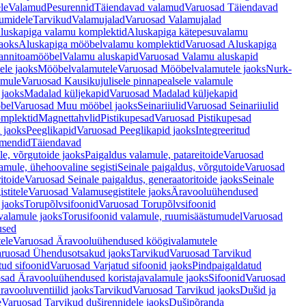
le
Valamud
Pesurennid
Täiendavad valamud
Varuosad Täiendavad
umidele
Tarvikud
Valamujalad
Varuosad Valamujalad
luskapiga valamu komplektid
Aluskapiga kätepesuvalamu
aoks
Aluskapiga mööbelvalamu komplektid
Varuosad Aluskapiga
annitoamööbel
Valamu aluskapid
Varuosad Valamu aluskapid
ele jaoks
Mööbelvalamutele
Varuosad Mööbelvalamutele jaoks
Nurk-
amule
Varuosad Kausikujulisele pinnapealsele valamule
 jaoks
Madalad küljekapid
Varuosad Madalad küljekapid
bel
Varuosad Muu mööbel jaoks
Seinariiulid
Varuosad Seinariiulid
omplektid
Magnettahvlid
Pistikupesad
Varuosad Pistikupesad
 jaoks
Peeglikapid
Varuosad Peeglikapid jaoks
Integreeritud
emendid
Täiendavad
e, võrgutoide jaoks
Paigaldus valamule, patareitoide
Varuosad
amule, ühehoovaline segisti
Seinale paigaldus, võrgutoide
Varuosad
itoide
Varuosad Seinale paigaldus, generaatoritoide jaoks
Seinale
stitele
Varuosad Valamusegistitele jaoks
Äravooluühendused
jaoks
Torupõlvsifoonid
Varuosad Torupõlvsifoonid
valamule jaoks
Torusifoonid valamule, ruumisäästumudel
Varuosad
used
ele
Varuosad Äravooluühendused köögivalamutele
ruosad Ühendusotsakud jaoks
Tarvikud
Varuosad Tarvikud
tud sifoonid
Varuosad Varjatud sifoonid jaoks
Pindpaigaldatud
sad Äravooluühendused koristajavalamule jaoks
Sifoonid
Varuosad
avooluventiilid jaoks
Tarvikud
Varuosad Tarvikud jaoks
Dušid ja
e
Varuosad Tarvikud duširennidele jaoks
Dušipõranda