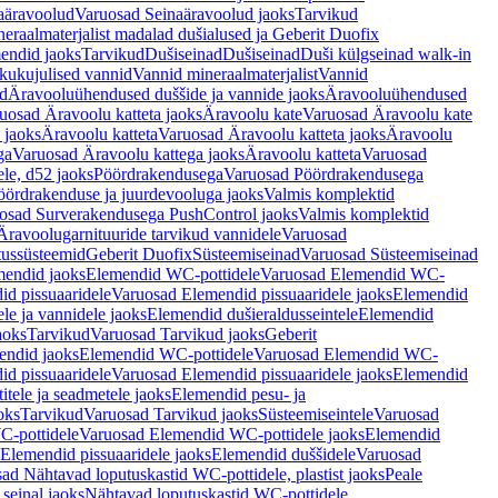
aäravoolud
Varuosad Seinaäravoolud jaoks
Tarvikud
eraalmaterjalist madalad dušialused ja Geberit Duofix
endid jaoks
Tarvikud
Dušiseinad
Dušiseinad
Duši külgseinad walk-in
ikukujulised vannid
Vannid mineraalmaterjalist
Vannid
ud
Äravooluühendused duššide ja vannide jaoks
Äravooluühendused
uosad Äravoolu katteta jaoks
Äravoolu kate
Varuosad Äravoolu kate
 jaoks
Äravoolu katteta
Varuosad Äravoolu katteta jaoks
Äravoolu
ga
Varuosad Äravoolu kattega jaoks
Äravoolu katteta
Varuosad
le, d52 jaoks
Pöördrakendusega
Varuosad Pöördrakendusega
ördrakenduse ja juurdevooluga jaoks
Valmis komplektid
osad Surverakendusega PushControl jaoks
Valmis komplektid
Äravoolugarnituuride tarvikud vannidele
Varuosad
utussüsteemid
Geberit Duofix
Süsteemiseinad
Varuosad Süsteemiseinad
mendid jaoks
Elemendid WC-pottidele
Varuosad Elemendid WC-
id pissuaaridele
Varuosad Elemendid pissuaaridele jaoks
Elemendid
le ja vannidele jaoks
Elemendid dušieraldusseintele
Elemendid
aoks
Tarvikud
Varuosad Tarvikud jaoks
Geberit
endid jaoks
Elemendid WC-pottidele
Varuosad Elemendid WC-
id pissuaaridele
Varuosad Elemendid pissuaaridele jaoks
Elemendid
tele ja seadmetele jaoks
Elemendid pesu- ja
oks
Tarvikud
Varuosad Tarvikud jaoks
Süsteemiseintele
Varuosad
-pottidele
Varuosad Elemendid WC-pottidele jaoks
Elemendid
Elemendid pissuaaridele jaoks
Elemendid duššidele
Varuosad
ad Nähtavad loputuskastid WC-pottidele, plastist jaoks
Peale
seinal jaoks
Nähtavad loputuskastid WC-pottidele,