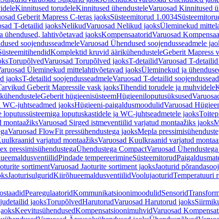
idele
Kinnitused torudele
Kinnitused ühendustele
Varuosad Kinnitused ü
osad Geberit Mapress C-teras jaoks
Süsteemitorud 1.0034
Süsteemitoru
sad T-detailid jaoks
Nelikud
Varuosad Nelikud jaoks
Üleminekud mittel
 ühendused, lahtivõetavad jaoks
Kompensaatorid
Varuosad Kompensaat
dused soojendusseadmele
Varuosad Ühendused soojendusseadmele jao
Süsteemitihendid
Komplektid kruvid äärikühendustele
Geberit Mapress 
oks
Torupõlved
Varuosad Torupõlved jaoks
T-detailid
Varuosad T-detailid
aruosad Üleminekud mittelahtivõetavad jaoks
Üleminekud ja ühendused
d jaoks
T-detailid soojendusseadmele
Varuosad T-detailid soojendussea
arvikud Geberit Mapressile vask jaoks
Tihendid torudele ja muhvidele
K
ikühendustele
Geberit hügieenisüsteem
Hügieeniloputusüksused
Varuosa
ja WC-juhtseadmed jaoks
Hügieeni-paigaldusmoodulid
Varuosad Hügieen
e loputussüsteemiga loputuskastidele ja WC-juhtseadmetele jaoks
Toitep
ud montaažiks
Varuosad Sirged istmeventiilid varjatud montaažiks jaoks
M
ega
Varuosad FlowFit pressühendustega jaoks
Mepla pressimisühendust
uulkraanid varjatud montaažiks
Varuosad Kuulkraanid varjatud montaa
ex pressimisühendustega
Ühendustega Compact
Varuosad Ühendustega
ueemaldusventiilid
Pindade tempereerimine
Süsteemitorud
Paigaldusmate
oturite sortiment
Varuosad Jaoturite sortiment jaoks
Jaoturid põrandasoo
oks
Jaoturisulgurid
Kiirõhueemaldusventiilid
Voolujaoturid
Temperatuuri 
ostaadid
Pearegulaatorid
Kommunikatsioonimoodulid
Sensorid
Transform
udetailid jaoks
Torupõlved
Harutorud
Varuosad Harutorud jaoks
Siirmik
jaoks
Keevitusühendused
Kompensatsioonimuhvid
Varuosad Kompensat