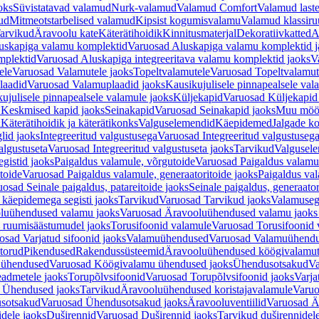
oks
Süvistatavad valamud
Nurk-valamud
Valamud Comfort
Valamud laste
ud
Mitmeotstarbelised valamud
Kipsist kogumisvalamu
Valamud klassiru
arvikud
Äravoolu kate
Käterätihoidik
Kinnitusmaterjal
Dekoratiivkatted
A
uskapiga valamu komplektid
Varuosad Aluskapiga valamu komplektid j
mplektid
Varuosad Aluskapiga integreeritava valamu komplektid jaoks
V
ele
Varuosad Valamutele jaoks
Topeltvalamutele
Varuosad Topeltvalamut
laadid
Varuosad Valamuplaadid jaoks
Kausikujulisele pinnapealsele val
ujulisele pinnapealsele valamule jaoks
Küljekapid
Varuosad Küljekapid
 Keskmised kapid jaoks
Seinakapid
Varuosad Seinakapid jaoks
Muu möö
d
Käterätihoidik ja käterätikonks
Valguselemendid
Käepidemed
Jalgade k
lid jaoks
Integreeritud valgustusega
Varuosad Integreeritud valgustusega
algustuseta
Varuosad Integreeritud valgustuseta jaoks
Tarvikud
Valgusel
gistid jaoks
Paigaldus valamule, võrgutoide
Varuosad Paigaldus valamul
toide
Varuosad Paigaldus valamule, generaatoritoide jaoks
Paigaldus val
osad Seinale paigaldus, patareitoide jaoks
Seinale paigaldus, generaator
 käepidemega segisti jaoks
Tarvikud
Varuosad Tarvikud jaoks
Valamusegi
luühendused valamu jaoks
Varuosad Äravooluühendused valamu jaoks 
 ruumisäästumudel jaoks
Torusifoonid valamule
Varuosad Torusifoonid 
osad Varjatud sifoonid jaoks
Valamuühendused
Varuosad Valamuühend
torud
Pikendused
Rakendussüsteemid
Äravooluühendused köögivalamut
 ühendused
Varuosad Köögivalamu ühendused jaoks
Ühendusotsakud
Va
admetele jaoks
Torupõlvsifoonid
Varuosad Torupõlvsifoonid jaoks
Varja
 Ühendused jaoks
Tarvikud
Äravooluühendused koristajavalamule
Varuo
sotsakud
Varuosad Ühendusotsakud jaoks
Äravooluventiilid
Varuosad Är
dele jaoks
Duširennid
Varuosad Duširennid jaoks
Tarvikud duširennidel