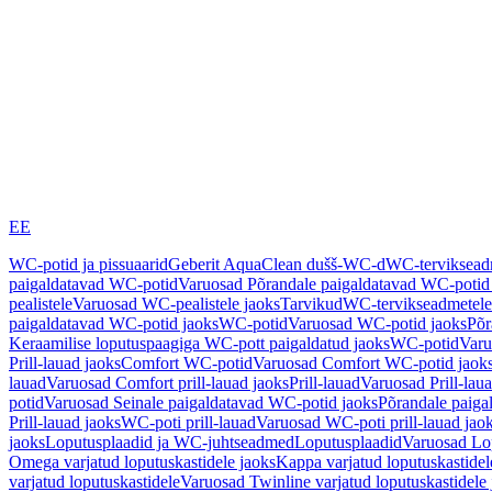
EE
WC-potid ja pissuaarid
Geberit AquaClean dušš-WC-d
WC-terviksea
paigaldatavad WC-potid
Varuosad Põrandale paigaldatavad WC-potid
pealistele
Varuosad WC-pealistele jaoks
Tarvikud
WC-tervikseadmetele
paigaldatavad WC-potid jaoks
WC-potid
Varuosad WC-potid jaoks
Põr
Keraamilise loputuspaagiga WC-pott paigaldatud jaoks
WC-potid
Varu
Prill-lauad jaoks
Comfort WC-potid
Varuosad Comfort WC-potid jaok
lauad
Varuosad Comfort prill-lauad jaoks
Prill-lauad
Varuosad Prill-lau
potid
Varuosad Seinale paigaldatavad WC-potid jaoks
Põrandale paiga
Prill-lauad jaoks
WC-poti prill-lauad
Varuosad WC-poti prill-lauad jao
jaoks
Loputusplaadid ja WC-juhtseadmed
Loputusplaadid
Varuosad Lop
Omega varjatud loputuskastidele jaoks
Kappa varjatud loputuskastidel
varjatud loputuskastidele
Varuosad Twinline varjatud loputuskastidele 