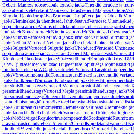
Geberit Mapress roostevabale terasele jaoks
Tihendid torudele ja muhv
äärikühendustele
Geberit Mapress C-teras
Geberit Mapress C-teras
Varu
Siirmikud jaoks
Torupõlved
Varuosad Torupõlved jaoks
T-detailid
Varuo
jaoks
Üleminekud ja ühendused, lahtivõetavad
Varuosad Üleminekud ja
soojendusseadmele
Varuosad T-detailid soojendusseadmele jaoks
Ühen
muhvidele
Katted torudele
Kinnitused torudele
Kinnitused ühendustele
jaoks
Muhvid
Varuosad Muhvid jaoks
Siirmikud
Varuosad Siirmikud ja
jaoks
Nelikud
Varuosad Nelikud jaoks
Üleminekud mittelahtivõetavad
V
jaoks
Sulgurid
Varuosad Sulgurid jaoks
Ühendused
Varuosad Ühenduse
soojendusseadmele jaoks
Tarvikud Geberit Mapressile vask
Varuosad T
Kinnitused ühendustele jaoks
Süsteemitihendid
Komplektid kruvid äär
ja WC-juhtseadmed
Varuosad Hügieenilise loputusega loputuskastid 
loputuskastidele ja WC-juhtseadmetele
Varuosad Tarvikud hügieenilis
jaoks
Võrgukomponendid
Toruarmatuurid
Sirged istmeventiilid varjat
jaoks
Kuulkraanid
Varuosad Kuulkraanid jaoks
FlowFit pressühendust
pressimisühendustega
Varuosad Mapress pressimisühendustega jaoks
K
pressimisühendustega
Varuosad Mepla pressimisühendustega jaoks
Vol
pressimisühendustega
Õhueemaldusventiilid soojendusseadmele
Kiirõh
lisandid
Paisuvuugid
Torupõlve toed
Jaotuskapid
Jaotuskapid metallist
Ja
jaoks
Kuulkraanid
Termomeetrid
Üleminekud
Varuosad Üleminekud ja
jaoks
Jaoturid küttekeharingidele
Varuosad Jaoturid küttekeharingidele
jaoks
Möödaviigud
Reguleerimiskomponendid
Seadeajamid
Ruumiterm
äravoolusüsteemid
Geberit Silent-db20
Torud
Kujudetailid
Varuosad Kuj
liitmikud
Põlved
Erikujulised detailid
Ühendused
Varuosad Ühendused 