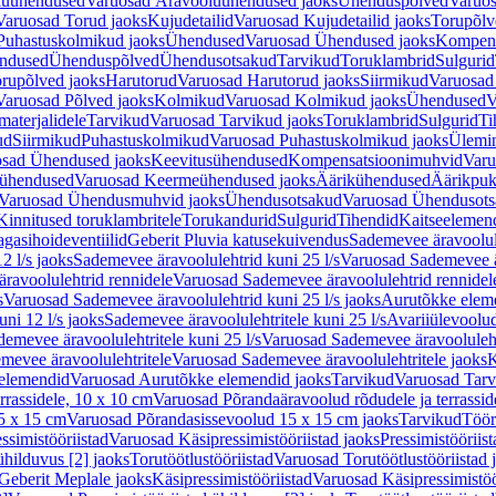
luühendused
Varuosad Äravooluühendused jaoks
Ühenduspõlved
Varuos
Varuosad Torud jaoks
Kujudetailid
Varuosad Kujudetailid jaoks
Torupõlv
Puhastuskolmikud jaoks
Ühendused
Varuosad Ühendused jaoks
Kompens
ndused
Ühenduspõlved
Ühendusotsakud
Tarvikud
Toruklambrid
Sulgurid
rupõlved jaoks
Harutorud
Varuosad Harutorud jaoks
Siirmikud
Varuosad 
Varuosad Põlved jaoks
Kolmikud
Varuosad Kolmikud jaoks
Ühendused
V
materjalidele
Tarvikud
Varuosad Tarvikud jaoks
Toruklambrid
Sulgurid
Ti
ud
Siirmikud
Puhastuskolmikud
Varuosad Puhastuskolmikud jaoks
Ülemi
sad Ühendused jaoks
Keevitusühendused
Kompensatsioonimuhvid
Varu
ühendused
Varuosad Keermeühendused jaoks
Äärikühendused
Äärikpuk
Varuosad Ühendusmuhvid jaoks
Ühendusotsakud
Varuosad Ühendusots
Kinnitused toruklambritele
Torukandurid
Sulgurid
Tihendid
Kaitseelemen
agasihoideventiilid
Geberit Pluvia katusekuivendus
Sademevee äravoolul
2 l/s jaoks
Sademevee äravoolulehtrid kuni 25 l/s
Varuosad Sademevee är
ravoolulehtrid rennidele
Varuosad Sademevee äravoolulehtrid rennidel
s
Varuosad Sademevee äravoolulehtrid kuni 25 l/s jaoks
Aurutõkke elem
ni 12 l/s jaoks
Sademevee äravoolulehtritele kuni 25 l/s
Avariiülevoolu
demevee äravoolulehtritele kuni 25 l/s
Varuosad Sademevee äravoolulehtr
mevee äravoolulehtritele
Varuosad Sademevee äravoolulehtritele jaoks
K
elemendid
Varuosad Aurutõkke elemendid jaoks
Tarvikud
Varuosad Tarv
rrassidele, 10 x 10 cm
Varuosad Põrandaäravoolud rõdudele ja terrassid
5 x 15 cm
Varuosad Põrandasissevoolud 15 x 15 cm jaoks
Tarvikud
Töör
ssimistööriistad
Varuosad Käsipressimistööriistad jaoks
Pressimistööriis
ühilduvus [2] jaoks
Torutöötlustööriistad
Varuosad Torutöötlustööriistad 
Geberit Meplale jaoks
Käsipressimistööriistad
Varuosad Käsipressimistöö