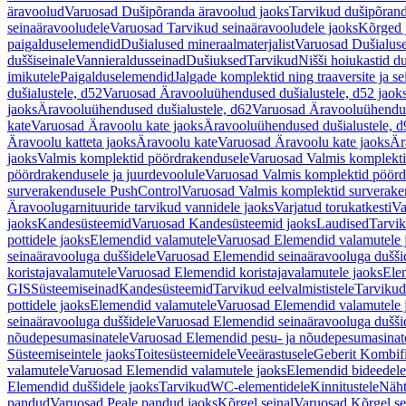
äravoolud
Varuosad Dušipõranda äravoolud jaoks
Tarvikud dušipõrand
seinaäravooludele
Varuosad Tarvikud seinaäravooludele jaoks
Kõrged 
paigalduselemendid
Dušialused mineraalmaterjalist
Varuosad Dušialuse
duššiseinale
Vannieraldusseinad
Dušiuksed
Tarvikud
Nišši hoiukastid d
imikutele
Paigalduselemendid
Jalgade komplektid ning traaversite ja s
dušialustele, d52
Varuosad Äravooluühendused dušialustele, d52 jaok
jaoks
Äravooluühendused dušialustele, d62
Varuosad Äravooluühenduse
kate
Varuosad Äravoolu kate jaoks
Äravooluühendused dušialustele, d
Äravoolu katteta jaoks
Äravoolu kate
Varuosad Äravoolu kate jaoks
Är
jaoks
Valmis komplektid pöördrakendusele
Varuosad Valmis komplekti
pöördrakendusele ja juurdevoolule
Varuosad Valmis komplektid pöördr
surverakendusele PushControl
Varuosad Valmis komplektid surverake
Äravoolugarnituuride tarvikud vannidele jaoks
Varjatud torukatkesti
Va
jaoks
Kandesüsteemid
Varuosad Kandesüsteemid jaoks
Laudised
Tarvi
pottidele jaoks
Elemendid valamutele
Varuosad Elemendid valamutele 
seinaäravooluga duššidele
Varuosad Elemendid seinaäravooluga duššid
koristajavalamutele
Varuosad Elemendid koristajavalamutele jaoks
Ele
GIS
Süsteemiseinad
Kandesüsteemid
Tarvikud eelvalmististele
Tarvikud 
pottidele jaoks
Elemendid valamutele
Varuosad Elemendid valamutele 
seinaäravooluga duššidele
Varuosad Elemendid seinaäravooluga duššid
nõudepesumasinatele
Varuosad Elemendid pesu- ja nõudepesumasinate
Süsteemiseintele jaoks
Toitesüsteemidele
Veeärastusele
Geberit Kombif
valamutele
Varuosad Elemendid valamutele jaoks
Elemendid bideedele
Elemendid duššidele jaoks
Tarvikud
WC-elementidele
Kinnitustele
Näht
pandud
Varuosad Peale pandud jaoks
Kõrgel seinal
Varuosad Kõrgel se