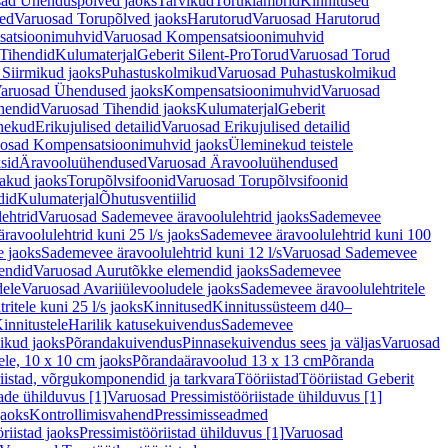
ad Ühenduspõlved jaoks
Tarvikud
Toruklambrid
Kinnitused
ed
Varuosad Torupõlved jaoks
Harutorud
Varuosad Harutorud
atsioonimuhvid
Varuosad Kompensatsioonimuhvid
Tihendid
Kulumaterjal
Geberit Silent-Pro
Torud
Varuosad Torud
Siirmikud jaoks
Puhastuskolmikud
Varuosad Puhastuskolmikud
aruosad Ühendused jaoks
Kompensatsioonimuhvid
Varuosad
hendid
Varuosad Tihendid jaoks
Kulumaterjal
Geberit
nekud
Erikujulised detailid
Varuosad Erikujulised detailid
osad Kompensatsioonimuhvid jaoks
Üleminekud teistele
sid
Äravooluühendused
Varuosad Äravooluühendused
akud jaoks
Torupõlvsifoonid
Varuosad Torupõlvsifoonid
did
Kulumaterjal
Õhutusventiilid
ehtrid
Varuosad Sademevee äravoolulehtrid jaoks
Sademevee
avoolulehtrid kuni 25 l/s jaoks
Sademevee äravoolulehtrid kuni 100
e jaoks
Sademevee äravoolulehtrid kuni 12 l/s
Varuosad Sademevee
endid
Varuosad Aurutõkke elemendid jaoks
Sademevee
dele
Varuosad Avariiülevooludele jaoks
Sademevee äravoolulehtritele
itele kuni 25 l/s jaoks
Kinnitused
Kinnitussüsteem d40–
innitustele
Harilik katusekuivendus
Sademevee
ikud jaoks
Põrandakuivendus
Pinnasekuivendus sees ja väljas
Varuosad
ele, 10 x 10 cm jaoks
Põrandaäravoolud 13 x 13 cm
Põranda
iistad, võrgukomponendid ja tarkvara
Tööriistad
Tööriistad Geberit
tade ühilduvus [1]
Varuosad Pressimistööriistade ühilduvus [1]
jaoks
Kontrollimisvahend
Pressimisseadmed
riistad jaoks
Pressimistööriistad ühilduvus [1]
Varuosad