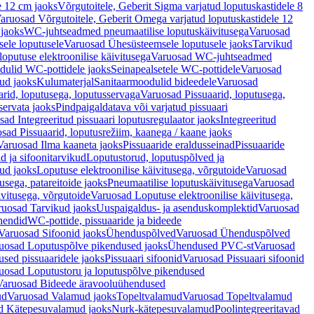
e 12 cm jaoks
Võrgutoitele, Geberit Sigma varjatud loputuskastidele 8
aruosad Võrgutoitele, Geberit Omega varjatud loputuskastidele 12
 jaoks
WC-juhtseadmed pneumaatilise loputuskäivitusega
Varuosad
ele loputusele
Varuosad Ühesüsteemsele loputusele jaoks
Tarvikud
putuse elektroonilise käivitusega
Varuosad WC-juhtseadmed
dulid WC-pottidele jaoks
Seinapealsetele WC-pottidele
Varuosad
ud jaoks
Kulumaterjal
Sanitaarmoodulid bideedele
Varuosad
arid, loputusega, loputusservaga
Varuosad Pissuaarid, loputusega,
servata jaoks
Pindpaigaldatava või varjatud pissuaari
ad Integreeritud pissuaari loputusregulaator jaoks
Integreeritud
sad Pissuaarid, loputusrežiim, kaanega / kaane jaoks
Varuosad Ilma kaaneta jaoks
Pissuaaride eraldusseinad
Pissuaaride
d ja sifoonitarvikud
Loputustorud, loputuspõlved ja
ud jaoks
Loputuse elektroonilise käivitusega, võrgutoide
Varuosad
usega, patareitoide jaoks
Pneumaatilise loputuskäivitusega
Varuosad
ivitusega, võrgutoide
Varuosad Loputuse elektroonilise käivitusega,
ruosad Tarvikud jaoks
Uuspaigaldus- ja asenduskomplektid
Varuosad
hendid
WC-pottide, pissuaaride ja bideede
Varuosad Sifoonid jaoks
Ühenduspõlved
Varuosad Ühenduspõlved
uosad Loputuspõlve pikendused jaoks
Ühendused PVC-st
Varuosad
ed pissuaaridele jaoks
Pissuaari sifoonid
Varuosad Pissuaari sifoonid
uosad Loputustoru ja loputuspõlve pikendused
Varuosad Bideede äravooluühendused
ud
Varuosad Valamud jaoks
Topeltvalamud
Varuosad Topeltvalamud
d Kätepesuvalamud jaoks
Nurk-kätepesuvalamud
Poolintegreeritavad