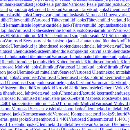
nitaarkeraamikast jaoks
Peale pandud
Varuosad Peale pandud jaoks
Lopu
alal ja poolkõrgel, seinal
Tarvikud
Varuosad Tarvikud jaoks
Ühendused
putuskastid jaoks
Omega varjatud loputuskastid
Varuosad Omega varjatu
tiilid
Täiteventiilid
Varuosad Täiteventiilid jaoks
Täiteventiilid varjatud l
lid keraamilistele loputuskastidele jaoks
Täiteventiilid loputuskastidele 
loputus
Varuosad Kahesüsteemne loputus jaoks
Sisegarnituurid
Varuosad
lowFit
Süsteemitorud ML
Süsteemitorud soojendusseade ML
Süsteemito
oon
Varuosad Sees asuv tsirkulatsioon jaoks
Lahutamatud üleminekud
Ül
admele
Üleminekud ja ühendused soojendusseadmele, lahtivõetavad
Ühen
itused ühendustele
Süsteemitihendid
Komplektid kruvid äärikühenduste
sed
Lahutamatud üleminekud
Varuosad Lahutamatud üleminekud jaoks
L
Tihendid torudele ja muhvidele
Katted torudele
Kinnitused torudele
Kinn
aruosad Muhvid jaoks
Liitmikud
Varuosad Liitmikud jaoks
Siirmikud
Var
oon jaoks
Üleminekud mittelahtivõetavad
Varuosad Üleminekud mittelah
urid jaoks
Ühendused
Varuosad Ühendused jaoks
Jaoturid keermeühend
sad Ühendused soojendusseadmele jaoks
Tarvikud
Varuosad Tarvikud j
ks
Süsteemitihendid
Komplektid kruvid äärikühendustele
Geberit Volex
Sü
 ühendused, lahtivõetavad jaoks
Ühendused
Jaoturid keermeühenduseg
Varuosad Kinnitused ühendustele jaoks
Geberit Mapress roostevaba tera
.4401 jaoks
Süsteemitorud 1.4521
Toruniplid
Muhvid
Varuosad Muhvid 
atsioon
Varuosad Sees asuv tsirkulatsioon jaoks
Üleminekud mittelahtivõ
etavad jaoks
Kompensaatorid
Varuosad Kompensaatorid jaoks
Sulgurid
V
eras, gaas jaoks
Süsteemitorud 1.4401
Varuosad Süsteemitorud 1.4401 j
sad T-detailid jaoks
Üleminekud mittelahtivõetavad
Varuosad Ülemineku
s
Sulgurid
Varuosad Sulgurid jaoks
Ühendused
Varuosad Ühendused jaok