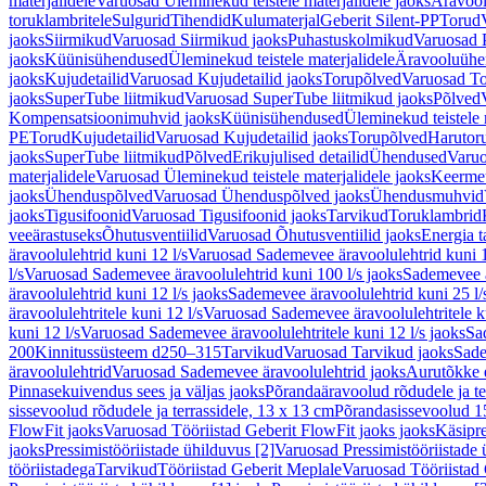
materjalidele
Varuosad Üleminekud teistele materjalidele jaoks
Äravoo
toruklambritele
Sulgurid
Tihendid
Kulumaterjal
Geberit Silent-PP
Torud
jaoks
Siirmikud
Varuosad Siirmikud jaoks
Puhastuskolmikud
Varuosad 
jaoks
Küünisühendused
Üleminekud teistele materjalidele
Äravooluühe
jaoks
Kujudetailid
Varuosad Kujudetailid jaoks
Torupõlved
Varuosad To
jaoks
SuperTube liitmikud
Varuosad SuperTube liitmikud jaoks
Põlved
Kompensatsioonimuhvid jaoks
Küünisühendused
Üleminekud teistele 
PE
Torud
Kujudetailid
Varuosad Kujudetailid jaoks
Torupõlved
Harutor
jaoks
SuperTube liitmikud
Põlved
Erikujulised detailid
Ühendused
Varuo
materjalidele
Varuosad Üleminekud teistele materjalidele jaoks
Keerme
jaoks
Ühenduspõlved
Varuosad Ühenduspõlved jaoks
Ühendusmuhvid
jaoks
Tigusifoonid
Varuosad Tigusifoonid jaoks
Tarvikud
Toruklambrid
veeärastuseks
Õhutusventiilid
Varuosad Õhutusventiilid jaoks
Energia t
äravoolulehtrid kuni 12 l/s
Varuosad Sademevee äravoolulehtrid kuni 1
l/s
Varuosad Sademevee äravoolulehtrid kuni 100 l/s jaoks
Sademevee ä
äravoolulehtrid kuni 12 l/s jaoks
Sademevee äravoolulehtrid kuni 25 l/
äravoolulehtritele kuni 12 l/s
Varuosad Sademevee äravoolulehtritele ku
kuni 12 l/s
Varuosad Sademevee äravoolulehtritele kuni 12 l/s jaoks
Sa
200
Kinnitussüsteem d250–315
Tarvikud
Varuosad Tarvikud jaoks
Sade
äravoolulehtrid
Varuosad Sademevee äravoolulehtrid jaoks
Aurutõkke 
Pinnasekuivendus sees ja väljas jaoks
Põrandaäravoolud rõdudele ja te
sissevoolud rõdudele ja terrassidele, 13 x 13 cm
Põrandasissevoolud 1
FlowFit jaoks
Varuosad Tööriistad Geberit FlowFit jaoks jaoks
Käsipre
jaoks
Pressimistööriistade ühilduvus [2]
Varuosad Pressimistööriistade 
tööriistadega
Tarvikud
Tööriistad Geberit Meplale
Varuosad Tööriistad 