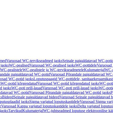
dmed
Varuosad WC-tervikseadmed jaoks
Seinale paigaldatavad WC-poti
 jaoks
WC-pealised
Varuosad WC-pealised jaoks
WC-pottidele
Varuosad 
WC-pealistele
WC-pealistele ja WC-tervikseadmetele
Kulumaterjal
WC-po
andale paigaldatavad WC-potid
Varuosad Põrandale paigaldatavad WC-
osad WC-potid jaoks
Loputuspaagid WC-pottidele, sanitaarkeraamikast
s
WC-potid kõrgendatud
Varuosad WC-potid kõrgendatud jaoks
WC-poti
ad jaoks
WC-poti prill-lauad
Varuosad WC-poti prill-lauad jaoks
WC-potid
ldatavad WC-potid
Varuosad Põrandale paigaldatavad WC-potid jaoks
P
ks
Bideed
Seinale paigaldatavad bideed
Varuosad Seinale paigaldatavad b
utusplaadid jaoks
Sigma varjatud loputuskastidele
Varuosad Sigma varja
e
Varuosad Kappa varjatud loputuskastidele jaoks
Delta varjatud loputus
jaoks
Tarvikud
Kulumaterjal
WC-juhtseadmed loputuse elektroonilise kä