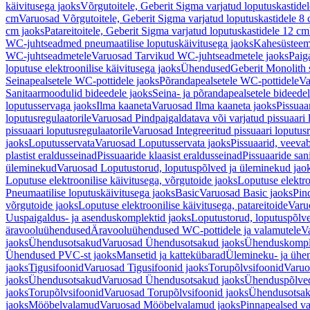
käivitusega jaoks
Võrgutoitele, Geberit Sigma varjatud loputuskastide
cm
Varuosad Võrgutoitele, Geberit Sigma varjatud loputuskastidele 8
cm jaoks
Patareitoitele, Geberit Sigma varjatud loputuskastidele 12 cm
WC-juhtseadmed pneumaatilise loputuskäivitusega jaoks
Kahesüsteems
WC-juhtseadmetele
Varuosad Tarvikud WC-juhtseadmetele jaoks
Paig
loputuse elektroonilise käivitusega jaoks
Ühendused
Geberit Monolith 
Seinapealsetele WC-pottidele jaoks
Põrandapealsetele WC-pottidele
Va
Sanitaarmoodulid bideedele jaoks
Seina- ja põrandapealsetele bideede
loputusservaga jaoks
Ilma kaaneta
Varuosad Ilma kaaneta jaoks
Pissuaa
loputusregulaatorile
Varuosad Pindpaigaldatava või varjatud pissuaari l
pissuaari loputusregulaatorile
Varuosad Integreeritud pissuaari loputusr
jaoks
Loputusservata
Varuosad Loputusservata jaoks
Pissuaarid, veeva
plastist eraldusseinad
Pissuaaride klaasist eraldusseinad
Pissuaaride san
üleminekud
Varuosad Loputustorud, loputuspõlved ja üleminekud jao
Loputuse elektroonilise käivitusega, võrgutoide jaoks
Loputuse elektro
Pneumaatilise loputuskäivitusega jaoks
Basic
Varuosad Basic jaoks
Pin
võrgutoide jaoks
Loputuse elektroonilise käivitusega, patareitoide
Varuo
Uuspaigaldus- ja asenduskomplektid jaoks
Loputustorud, loputuspõlv
äravooluühendused
Äravooluühendused WC-pottidele ja valamutele
V
jaoks
Ühendusotsakud
Varuosad Ühendusotsakud jaoks
Ühenduskompl
Ühendused PVC-st jaoks
Mansetid ja kattekübarad
Ülemineku- ja ühen
jaoks
Tigusifoonid
Varuosad Tigusifoonid jaoks
Torupõlvsifoonid
Varuo
jaoks
Ühendusotsakud
Varuosad Ühendusotsakud jaoks
Ühenduspõlve
jaoks
Torupõlvsifoonid
Varuosad Torupõlvsifoonid jaoks
Ühendusotsa
jaoks
Mööbelvalamud
Varuosad Mööbelvalamud jaoks
Pinnapealsed v