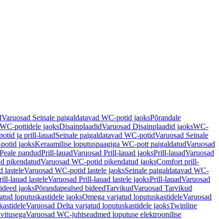
d
Varuosad Seinale paigaldatavad WC-potid jaoks
Põrandale
WC-pottidele jaoks
Disainplaadid
Varuosad Disainplaadid jaoks
WC-
tid ja prill-lauad
Seinale paigaldatavad WC-potid
Varuosad Seinale
potid jaoks
Keraamilise loputuspaagiga WC-pott paigaldatud
Varuosad
Peale pandud
Prill-lauad
Varuosad Prill-lauad jaoks
Prill-lauad
Varuosad
d pikendatud
Varuosad WC-potid pikendatud jaoks
Comfort prill-
 lastele
Varuosad WC-potid lastele jaoks
Seinale paigaldatavad WC-
rill-lauad lastele
Varuosad Prill-lauad lastele jaoks
Prill-lauad
Varuosad
ideed jaoks
Põrandapealsed bideed
Tarvikud
Varuosad Tarvikud
tud loputuskastidele jaoks
Omega varjatud loputuskastidele
Varuosad
kastidele
Varuosad Delta varjatud loputuskastidele jaoks
Twinline
ivitusega
Varuosad WC-juhtseadmed loputuse elektroonilise