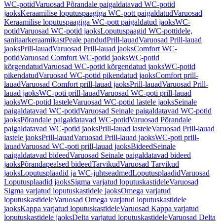
WC-potid
Varuosad Põrandale paigaldatavad WC-potid
jaoks
Keraamilise loputuspaagiga WC-pott paigaldatud
Varuosad
Keraamilise loputuspaagiga WC-pott paigaldatud jaoks
WC-
potid
Varuosad WC-potid jaoks
Loputuspaagid WC-pottidele,
sanitaarkeraamikast
Peale pandud
Prill-lauad
Varuosad Prill-lauad
jaoks
Prill-lauad
Varuosad Prill-lauad jaoks
Comfort WC-
potid
Varuosad Comfort WC-potid jaoks
WC-potid
kõrgendatud
Varuosad WC-potid kõrgendatud jaoks
WC-potid
pikendatud
Varuosad WC-potid pikendatud jaoks
Comfort prill-
lauad
Varuosad Comfort prill-lauad jaoks
Prill-lauad
Varuosad Prill-
lauad jaoks
WC-poti prill-lauad
Varuosad WC-poti prill-lauad
jaoks
WC-potid lastele
Varuosad WC-potid lastele jaoks
Seinale
paigaldatavad WC-potid
Varuosad Seinale paigaldatavad WC-potid
jaoks
Põrandale paigaldatavad WC-potid
Varuosad Põrandale
paigaldatavad WC-potid jaoks
Prill-lauad lastele
Varuosad Prill-lauad
lastele jaoks
Prill-lauad
Varuosad Prill-lauad jaoks
WC-poti prill-
lauad
Varuosad WC-poti prill-lauad jaoks
Bideed
Seinale
paigaldatavad bideed
Varuosad Seinale paigaldatavad bideed
jaoks
Põrandapealsed bideed
Tarvikud
Varuosad Tarvikud
jaoks
Loputusplaadid ja WC-juhtseadmed
Loputusplaadid
Varuosad
Loputusplaadid jaoks
Sigma varjatud loputuskastidele
Varuosad
Sigma varjatud loputuskastidele jaoks
Omega varjatud
loputuskastidele
Varuosad Omega varjatud loputuskastidele
jaoks
Kappa varjatud loputuskastidele
Varuosad Kappa varjatud
loputuskastidele jaoks
Delta varjatud loputuskastidele
Varuosad Delta