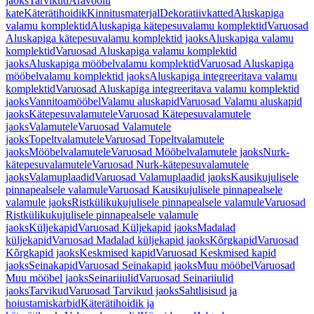
jaoks
Tarvikud
Äravoolu
kate
Käterätihoidik
Kinnitusmaterjal
Dekoratiivkatted
Aluskapiga
valamu komplektid
Aluskapiga kätepesuvalamu komplektid
Varuosad
Aluskapiga kätepesuvalamu komplektid jaoks
Aluskapiga valamu
komplektid
Varuosad Aluskapiga valamu komplektid
jaoks
Aluskapiga mööbelvalamu komplektid
Varuosad Aluskapiga
mööbelvalamu komplektid jaoks
Aluskapiga integreeritava valamu
komplektid
Varuosad Aluskapiga integreeritava valamu komplektid
jaoks
Vannitoamööbel
Valamu aluskapid
Varuosad Valamu aluskapid
jaoks
Kätepesuvalamutele
Varuosad Kätepesuvalamutele
jaoks
Valamutele
Varuosad Valamutele
jaoks
Topeltvalamutele
Varuosad Topeltvalamutele
jaoks
Mööbelvalamutele
Varuosad Mööbelvalamutele jaoks
Nurk-
kätepesuvalamutele
Varuosad Nurk-kätepesuvalamutele
jaoks
Valamuplaadid
Varuosad Valamuplaadid jaoks
Kausikujulisele
pinnapealsele valamule
Varuosad Kausikujulisele pinnapealsele
valamule jaoks
Ristkülikukujulisele pinnapealsele valamule
Varuosad
Ristkülikukujulisele pinnapealsele valamule
jaoks
Küljekapid
Varuosad Küljekapid jaoks
Madalad
küljekapid
Varuosad Madalad küljekapid jaoks
Kõrgkapid
Varuosad
Kõrgkapid jaoks
Keskmised kapid
Varuosad Keskmised kapid
jaoks
Seinakapid
Varuosad Seinakapid jaoks
Muu mööbel
Varuosad
Muu mööbel jaoks
Seinariiulid
Varuosad Seinariiulid
jaoks
Tarvikud
Varuosad Tarvikud jaoks
Sahtlisisud ja
hoiustamiskarbid
Käterätihoidik ja