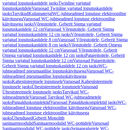
varjatud loputuskastidele jaoks
Twinline varjatud
loputuskastidele
Varuosad Twinline varjatud loputuskastidele
jaoks
Tarvikud
Kulumaterjal
WC-juhtseadmed loputuse elektroonilise
käivitusega
Varuosad WC-juhtseadmed loputuse elektroonilise
käivitusega jaoks
Võrgutoitele, Geberit Sigma varjatud
loputuskastidele 12 cm
Varuosad Võrgutoitele, Geberit Sigma
varjatud loputuskastidele 12 cm jaoks
Võrgutoitele, Geberit Sigma
varjatud loputuskastidele 8 cm
Varuosad Võrgutoitele, Geberit Sigma
varjatud loputuskastidele 8 cm jaoks
Võrgutoitele, Geberit Omega
varjatud loputuskastidele 12 cm
Varuosad Võrgutoitele, Geberit
Omega varjatud loputuskastidele 12 cm jaoks
Patareitoitele, Geberit
Sigma varjatud loputuskastidele 12 cm
Varuosad Patareitoitele,
Geberit Sigma varjatud loputuskastidele 12 cm jaoks
WC-
juhtseadmed pneumaatilise loputuskäivitusega
Varuosad WC-
juhtseadmed pneumaatilise loputuskäivitusega
jaoks
Kahesüsteemsele loputusele
Varuosad Kahesüsteemsele
loputusele jaoks
Ühesüsteemsele loputusele
Varuosad
Ühesüsteemsele loputusele jaoks
Tarvikud WC-
juhtseadmetele
Varuosad Tarvikud WC-juhtseadmetele
jaoks
Paigalduskomplektid
Varuosad Paigalduskomplektid jaoks
WC-
juhtseadmed loputuse elektroonilise käivitusega
Varuosad WC-
juhtseadmed loputuse elektroonilise käivitusega
jaoks
Ühendused
Geberit Monolith
sanitaarmoodulid
Sanitaarmoodulid WC-pottidele
Varuosad
Sanitaarmoodulid WC-pottidele jaoks
Seinapealsetele WC-