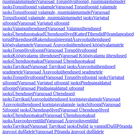
ruumisäästumudel
Varuosad Torupõlvsifoonid, ruumisäästumudel
jaoks
Torusifoonid valamule
Varuosad Torusifoonid valamule
jaoks
Torusifoonid valamule, ruumisäästumudel
Varuosad
Torusifoonid valamule, ruumisäästumudel jaoks
Varjatud
sifoonid
Varuosad Varjatud sifoonid
jaoks
Valamuühendused
Varuosad Valamuühendused
jaoks
Ühendusotsakud
Ühenduspõlved
Katted
Tihendid
Põrandapealsed
torud
Pikendused
Rakendussüsteemid
Äravooluühendused
köögivalamutele
Varuosad Äravooluühendused köögivalamutele
jaoks
Torupõlvsifoonid
Varuosad Torupõlvsifoonid
jaoks
Köögivalamu ühendused
Varuosad Köögivalamu ühendused
jaoks
Ühendusotsakud
Varuosad Ühendusotsakud
jaoks
Tarvikud
Varuosad Tarvikud jaoks
Äravooluühendused
seadmetele
Varuosad Äravooluühendused seadmetele
jaoks
Torupõlvsifoonid
Varuosad Torupõlvsifoonid jaoks
Varjatud
sifoonid
Varuosad Varjatud sifoonid jaoks
Pindpaigaldatud
sifoonid
Varuosad Pindpaigaldatud sifoonid
jaoks
Ühendused
Varuosad Ühendused
jaoks
Tarvikud
Äravooluühendused koristajavalamule
Varuosad
Äravooluühendused koristajavalamule jaoks
Sifoonid
Varuosad
Sifoonid jaoks
Ühenduspõlved
Varuosad Ühenduspõlved
jaoks
Ühendusotsakud
Varuosad Ühendusotsakud
jaoks
Äravooluventiilid
Varuosad Äravooluventiilid
jaoks
Tarvikud
Varuosad Tarvikud jaoks
Dušid ja vannid
Dušš
Põranda
äravool duššidele
Varuosad Põranda äravool duššidele