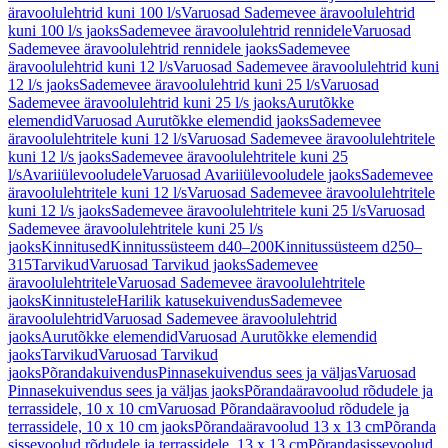
äravoolulehtrid kuni 100 l/s
Varuosad Sademevee äravoolulehtrid
kuni 100 l/s jaoks
Sademevee äravoolulehtrid rennidele
Varuosad
Sademevee äravoolulehtrid rennidele jaoks
Sademevee
äravoolulehtrid kuni 12 l/s
Varuosad Sademevee äravoolulehtrid kuni
12 l/s jaoks
Sademevee äravoolulehtrid kuni 25 l/s
Varuosad
Sademevee äravoolulehtrid kuni 25 l/s jaoks
Aurutõkke
elemendid
Varuosad Aurutõkke elemendid jaoks
Sademevee
äravoolulehtritele kuni 12 l/s
Varuosad Sademevee äravoolulehtritele
kuni 12 l/s jaoks
Sademevee äravoolulehtritele kuni 25
l/s
Avariiülevooludele
Varuosad Avariiülevooludele jaoks
Sademevee
äravoolulehtritele kuni 12 l/s
Varuosad Sademevee äravoolulehtritele
kuni 12 l/s jaoks
Sademevee äravoolulehtritele kuni 25 l/s
Varuosad
Sademevee äravoolulehtritele kuni 25 l/s
jaoks
Kinnitused
Kinnitussüsteem d40–200
Kinnitussüsteem d250–
315
Tarvikud
Varuosad Tarvikud jaoks
Sademevee
äravoolulehtritele
Varuosad Sademevee äravoolulehtritele
jaoks
Kinnitustele
Harilik katusekuivendus
Sademevee
äravoolulehtrid
Varuosad Sademevee äravoolulehtrid
jaoks
Aurutõkke elemendid
Varuosad Aurutõkke elemendid
jaoks
Tarvikud
Varuosad Tarvikud
jaoks
Põrandakuivendus
Pinnasekuivendus sees ja väljas
Varuosad
Pinnasekuivendus sees ja väljas jaoks
Põrandaäravoolud rõdudele ja
terrassidele, 10 x 10 cm
Varuosad Põrandaäravoolud rõdudele ja
terrassidele, 10 x 10 cm jaoks
Põrandaäravoolud 13 x 13 cm
Põranda
sissevoolud rõdudele ja terrassidele, 13 x 13 cm
Põrandasissevoolud