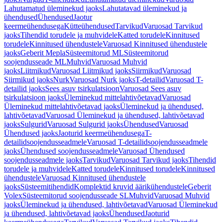
Lahutamatud üleminekud jaoks
Lahutatavad üleminekud ja
ühendused
Ühendused
Jaotur
keermeühendusega
Kütteühendused
Tarvikud
Varuosad Tarvikud
jaoks
Tihendid torudele ja muhvidele
Katted torudele
Kinnitused
torudele
Kinnitused ühendustele
Varuosad Kinnitused ühendustele
jaoks
Geberit Mepla
Süsteemitorud ML
Süsteemitorud
soojendusseade ML
Muhvid
Varuosad Muhvid
jaoks
Liitmikud
Varuosad Liitmikud jaoks
Siirmikud
Varuosad
Siirmikud jaoks
Nurk
Varuosad Nurk jaoks
T-detailid
Varuosad T-
detailid jaoks
Sees asuv tsirkulatsioon
Varuosad Sees asuv
tsirkulatsioon jaoks
Üleminekud mittelahtivõetavad
Varuosad
Üleminekud mittelahtivõetavad jaoks
Üleminekud ja ühendused,
lahtivõetavad
Varuosad Üleminekud ja ühendused, lahtivõetavad
jaoks
Sulgurid
Varuosad Sulgurid jaoks
Ühendused
Varuosad
Ühendused jaoks
Jaoturid keermeühendusega
T-
detailidsoojendusseadmele
Varuosad T-detailidsoojendusseadmele
jaoks
Ühendused soojendusseadmele
Varuosad Ühendused
soojendusseadmele jaoks
Tarvikud
Varuosad Tarvikud jaoks
Tihendid
torudele ja muhvidele
Katted torudele
Kinnitused torudele
Kinnitused
ühendustele
Varuosad Kinnitused ühendustele
jaoks
Süsteemitihendid
Komplektid kruvid äärikühendustele
Geberit
Volex
Süsteemitorud soojendusseade SL
Muhvid
Varuosad Muhvid
jaoks
Üleminekud ja ühendused, lahtivõetavad
Varuosad Üleminekud
ja ühendused, lahtivõetavad jaoks
Ühendused
Jaoturid