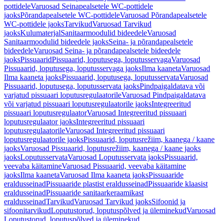
pottidele
Varuosad Seinapealsetele WC-pottidele
jaoks
Põrandapealsetele WC-pottidele
Varuosad Põrandapealsetele
WC-pottidele jaoks
Tarvikud
Varuosad Tarvikud
jaoks
Kulumaterjal
Sanitaarmoodulid bideedele
Varuosad
Sanitaarmoodulid bideedele jaoks
Seina- ja põrandapealsetele
bideedele
Varuosad Seina- ja põrandapealsetele bideedele
jaoks
Pissuaarid
Pissuaarid, loputusega, loputusservaga
Varuosad
Pissuaarid, loputusega, loputusservaga jaoks
Ilma kaaneta
Varuosad
Ilma kaaneta jaoks
Pissuaarid, loputusega, loputusservata
Varuosad
Pissuaarid, loputusega, loputusservata jaoks
Pindpaigaldatava või
varjatud pissuaari loputusregulaatorile
Varuosad Pindpaigaldatava
või varjatud pissuaari loputusregulaatorile jaoks
Integreeritud
pissuaari loputusregulaator
Varuosad Integreeritud pissuaari
loputusregulaator jaoks
Integreeritud pissuaari
loputusregulaatorile
Varuosad Integreeritud pissuaari
loputusregulaatorile jaoks
Pissuaarid, loputusrežiim, kaanega / kaane
jaoks
Varuosad Pissuaarid, loputusrežiim, kaanega / kaane jaoks
jaoks
Loputusservata
Varuosad Loputusservata jaoks
Pissuaarid,
veevaba käitamine
Varuosad Pissuaarid, veevaba käitamine
jaoks
Ilma kaaneta
Varuosad Ilma kaaneta jaoks
Pissuaaride
eraldusseinad
Pissuaaride plastist eraldusseinad
Pissuaaride klaasist
eraldusseinad
Pissuaaride sanitaarkeraamikast
eraldusseinad
Tarvikud
Varuosad Tarvikud jaoks
Sifoonid ja
sifoonitarvikud
Loputustorud, loputuspõlved ja üleminekud
Varuosad
Loputustorud, loputuspõlved ja üleminekud