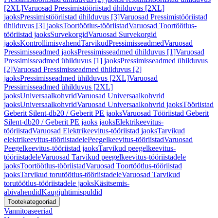
[2XL]
Varuosad Pressimistööriistad ühilduvus [2XL]
jaoks
Pressimistööriistad ühilduvus [3]
Varuosad Pressimistööriistad
ühilduvus [3] jaoks
Toortöötlus-tööriistad
Varuosad Toortöötlus-
tööriistad jaoks
Survekorgid
Varuosad Survekorgid
jaoks
Kontrollimisvahend
Tarvikud
Pressimisseadmed
Varuosad
Pressimisseadmed jaoks
Pressimisseadmed ühilduvus [1]
Varuosad
Pressimisseadmed ühilduvus [1] jaoks
Pressimisseadmed ühilduvus
[2]
Varuosad Pressimisseadmed ühilduvus [2]
jaoks
Pressimisseadmed ühilduvus [2XL]
Varuosad
Pressimisseadmed ühilduvus [2XL]
jaoks
Universaalkohvrid
Varuosad Universaalkohvrid
jaoks
Universaalkohvrid
Varuosad Universaalkohvrid jaoks
Tööriistad
Geberit Silent-db20 / Geberit PE jaoks
Varuosad Tööriistad Geberit
Silent-db20 / Geberit PE jaoks jaoks
Elektrikeevitus-
tööriistad
Varuosad Elektrikeevitus-tööriistad jaoks
Tarvikud
elektrikeevitus-tööriistadele
Peegelkeevitus-tööriistad
Varuosad
Peegelkeevitus-tööriistad jaoks
Tarvikud peegelkeevitus-
tööriistadele
Varuosad Tarvikud peegelkeevitus-tööriistadele
jaoks
Toortöötlus-tööriistad
Varuosad Toortöötlus-tööriistad
jaoks
Tarvikud torutöötlus-tööriistadele
Varuosad Tarvikud
torutöötlus-tööriistadele jaoks
Käsitsemis-
abivahendid
Kaugjuhtimispuldid
Tootekategooriad
Vannitoaseeriad