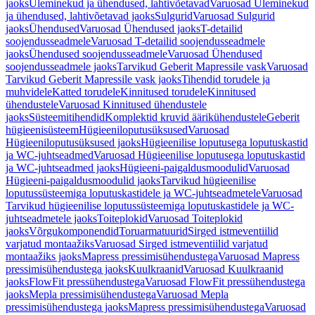
jaoks
Üleminekud ja ühendused, lahtivõetavad
Varuosad Üleminekud
ja ühendused, lahtivõetavad jaoks
Sulgurid
Varuosad Sulgurid
jaoks
Ühendused
Varuosad Ühendused jaoks
T-detailid
soojendusseadmele
Varuosad T-detailid soojendusseadmele
jaoks
Ühendused soojendusseadmele
Varuosad Ühendused
soojendusseadmele jaoks
Tarvikud Geberit Mapressile vask
Varuosad
Tarvikud Geberit Mapressile vask jaoks
Tihendid torudele ja
muhvidele
Katted torudele
Kinnitused torudele
Kinnitused
ühendustele
Varuosad Kinnitused ühendustele
jaoks
Süsteemitihendid
Komplektid kruvid äärikühendustele
Geberit
hügieenisüsteem
Hügieeniloputusüksused
Varuosad
Hügieeniloputusüksused jaoks
Hügieenilise loputusega loputuskastid
ja WC-juhtseadmed
Varuosad Hügieenilise loputusega loputuskastid
ja WC-juhtseadmed jaoks
Hügieeni-paigaldusmoodulid
Varuosad
Hügieeni-paigaldusmoodulid jaoks
Tarvikud hügieenilise
loputussüsteemiga loputuskastidele ja WC-juhtseadmetele
Varuosad
Tarvikud hügieenilise loputussüsteemiga loputuskastidele ja WC-
juhtseadmetele jaoks
Toiteplokid
Varuosad Toiteplokid
jaoks
Võrgukomponendid
Toruarmatuurid
Sirged istmeventiilid
varjatud montaažiks
Varuosad Sirged istmeventiilid varjatud
montaažiks jaoks
Mapress pressimisühendustega
Varuosad Mapress
pressimisühendustega jaoks
Kuulkraanid
Varuosad Kuulkraanid
jaoks
FlowFit pressühendustega
Varuosad FlowFit pressühendustega
jaoks
Mepla pressimisühendustega
Varuosad Mepla
pressimisühendustega jaoks
Mapress pressimisühendustega
Varuosad