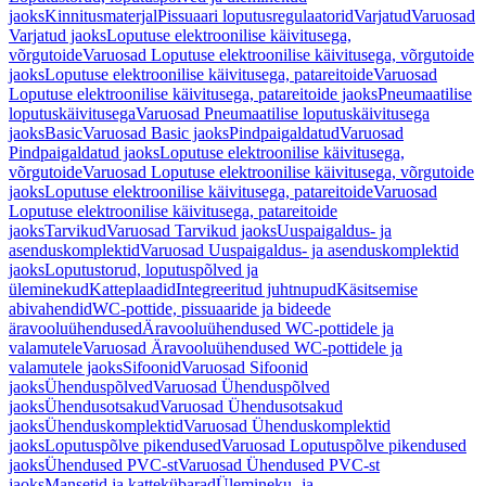
jaoks
Kinnitusmaterjal
Pissuaari loputusregulaatorid
Varjatud
Varuosad
Varjatud jaoks
Loputuse elektroonilise käivitusega,
võrgutoide
Varuosad Loputuse elektroonilise käivitusega, võrgutoide
jaoks
Loputuse elektroonilise käivitusega, patareitoide
Varuosad
Loputuse elektroonilise käivitusega, patareitoide jaoks
Pneumaatilise
loputuskäivitusega
Varuosad Pneumaatilise loputuskäivitusega
jaoks
Basic
Varuosad Basic jaoks
Pindpaigaldatud
Varuosad
Pindpaigaldatud jaoks
Loputuse elektroonilise käivitusega,
võrgutoide
Varuosad Loputuse elektroonilise käivitusega, võrgutoide
jaoks
Loputuse elektroonilise käivitusega, patareitoide
Varuosad
Loputuse elektroonilise käivitusega, patareitoide
jaoks
Tarvikud
Varuosad Tarvikud jaoks
Uuspaigaldus- ja
asenduskomplektid
Varuosad Uuspaigaldus- ja asenduskomplektid
jaoks
Loputustorud, loputuspõlved ja
üleminekud
Katteplaadid
Integreeritud juhtnupud
Käsitsemise
abivahendid
WC-pottide, pissuaaride ja bideede
äravooluühendused
Äravooluühendused WC-pottidele ja
valamutele
Varuosad Äravooluühendused WC-pottidele ja
valamutele jaoks
Sifoonid
Varuosad Sifoonid
jaoks
Ühenduspõlved
Varuosad Ühenduspõlved
jaoks
Ühendusotsakud
Varuosad Ühendusotsakud
jaoks
Ühenduskomplektid
Varuosad Ühenduskomplektid
jaoks
Loputuspõlve pikendused
Varuosad Loputuspõlve pikendused
jaoks
Ühendused PVC-st
Varuosad Ühendused PVC-st
jaoks
Mansetid ja kattekübarad
Ülemineku- ja