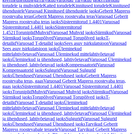
keermeühendusega
Tarvikud
Varuosad Tarvikud jaoks
Tihendid
torudele ja muhvidele
Katted torudele
Kinnitused torudele
Kinnitused
ühendustele
Varuosad Kinnitused ühendustele jaoks
Geberit Mapress
roostevaba teras
Geberit Mapress roostevaba teras
Varuosad Geberit
Mapress roostevaba teras jaoks
Süsteemitorud 1.4401
Varuosad
Süsteemitorud 1.4401 jaoks
Süsteemitorud
1.4521
Toruniplid
Muhvid
Varuosad Muhvid jaoks
Siirmikud
Varuosad
Siirmikud jaoks
Torupõlved
Varuosad Torupõlved jaoks
T-
detailid
Varuosad T-detailid jaoks
Sees asuv tsirkulatsioon
Varuosad
Sees asuv tsirkulatsioon jaoks
Üleminekud
mittelahtivõetavad
Varuosad Üleminekud mittelahtivõetavad
jaoks
Üleminekud ja ühendused, lahtivõetavad
Varuosad Üleminekud
ja ühendused, lahtivõetavad jaoks
Kompensaatorid
Varuosad
Kompensaatorid jaoks
Sulgurid
Varuosad Sulgurid
jaoks
Ühendused
Varuosad Ühendused jaoks
Geberit Mapress
roostevaba teras, gaas
Varuosad Geberit Mapress roostevaba teras,
gaas jaoks
Süsteemitorud 1.4401
Varuosad Süsteemitorud 1.4401
jaoks
Toruniplid
Muhvid
Varuosad Muhvid jaoks
Siirmikud
Varuosad
Siirmikud jaoks
Torupõlved
Varuosad Torupõlved jaoks
T-
detailid
Varuosad T-detailid jaoks
Üleminekud
mittelahtivõetavad
Varuosad Üleminekud mittelahtivõetavad
jaoks
Üleminekud ja ühendused, lahtivõetavad
Varuosad Üleminekud
ja ühendused, lahtivõetavad jaoks
Sulgurid
Varuosad Sulgurid
jaoks
Ühendused
Varuosad Ühendused jaoks
Tarvikud Geberit
Mapress roostevabale terasele
Varuosad Tarvikud Geberit Mapress