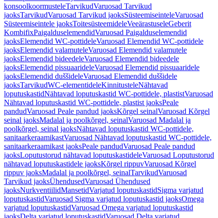
konsoolkoormustele
Tarvikud
Varuosad Tarvikud
jaoks
Tarvikud
Varuosad Tarvikud jaoks
Süsteemiseintele
Varuosad
Süsteemiseintele jaoks
Toitesüsteemidele
Veeärastusele
Geberit
Kombifix
Paigalduselemendid
Varuosad Paigalduselemendid
jaoks
Elemendid WC-pottidele
Varuosad Elemendid WC-pottidele
jaoks
Elemendid valamutele
Varuosad Elemendid valamutele
jaoks
Elemendid bideedele
Varuosad Elemendid bideedele
jaoks
Elemendid pissuaaridele
Varuosad Elemendid pissuaaridele
jaoks
Elemendid duššidele
Varuosad Elemendid duššidele
jaoks
Tarvikud
WC-elementidele
Kinnitustele
Nähtavad
loputuskastid
Nähtavad loputuskastid WC-pottidele, plastist
Varuosad
Nähtavad loputuskastid WC-pottidele, plastist jaoks
Peale
pandud
Varuosad Peale pandud jaoks
Kõrgel seinal
Varuosad Kõrgel
seinal jaoks
Madalal ja poolkõrgel, seinal
Varuosad Madalal ja
poolkõrgel, seinal jaoks
Nähtavad loputuskastid WC-pottidele,
sanitaarkeraamikast
Varuosad Nähtavad loputuskastid WC-pottidele,
sanitaarkeraamikast jaoks
Peale pandud
Varuosad Peale pandud
jaoks
Loputustorud nähtavad loputuskastidele
Varuosad Loputustorud
nähtavad loputuskastidele jaoks
Kõrgel rippuv
Varuosad Kõrgel
rippuv jaoks
Madalal ja poolkõrgel, seinal
Tarvikud
Varuosad
Tarvikud jaoks
Ühendused
Varuosad Ühendused
jaoks
Nurkventiilid
Mansetid
Varjatud loputuskastid
Sigma varjatud
loputuskastid
Varuosad Sigma varjatud loputuskastid jaoks
Omega
varjatud loputuskastid
Varuosad Omega varjatud loputuskastid
jaoks
Delta varjatud loputuskastid
Varuosad Delta varjatud