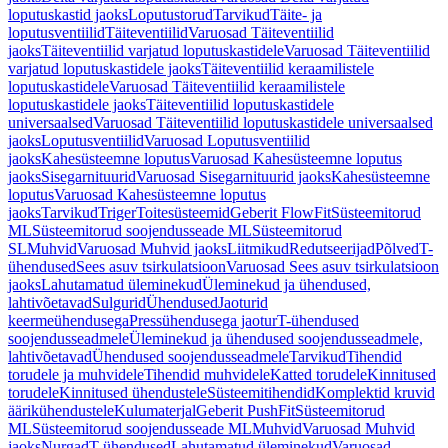
loputuskastid jaoks
Loputustorud
Tarvikud
Täite- ja
loputusventiilid
Täiteventiilid
Varuosad Täiteventiilid
jaoks
Täiteventiilid varjatud loputuskastidele
Varuosad Täiteventiilid
varjatud loputuskastidele jaoks
Täiteventiilid keraamilistele
loputuskastidele
Varuosad Täiteventiilid keraamilistele
loputuskastidele jaoks
Täiteventiilid loputuskastidele
universaalsed
Varuosad Täiteventiilid loputuskastidele universaalsed
jaoks
Loputusventiilid
Varuosad Loputusventiilid
jaoks
Kahesüsteemne loputus
Varuosad Kahesüsteemne loputus
jaoks
Sisegarnituurid
Varuosad Sisegarnituurid jaoks
Kahesüsteemne
loputus
Varuosad Kahesüsteemne loputus
jaoks
Tarvikud
Triger
Toitesüsteemid
Geberit FlowFit
Süsteemitorud
ML
Süsteemitorud soojendusseade ML
Süsteemitorud
SL
Muhvid
Varuosad Muhvid jaoks
Liitmikud
Redutseerijad
Põlved
T-
ühendused
Sees asuv tsirkulatsioon
Varuosad Sees asuv tsirkulatsioon
jaoks
Lahutamatud üleminekud
Üleminekud ja ühendused,
lahtivõetavad
Sulgurid
Ühendused
Jaoturid
keermeühendusega
Pressühendusega jaotur
T-ühendused
soojendusseadmele
Üleminekud ja ühendused soojendusseadmele,
lahtivõetavad
Ühendused soojendusseadmele
Tarvikud
Tihendid
torudele ja muhvidele
Tihendid muhvidele
Katted torudele
Kinnitused
torudele
Kinnitused ühendustele
Süsteemitihendid
Komplektid kruvid
äärikühendustele
Kulumaterjal
Geberit PushFit
Süsteemitorud
ML
Süsteemitorud soojendusseade ML
Muhvid
Varuosad Muhvid
jaoks
Nurgad
T-ühendused
Lahutamatud üleminekud
Varuosad