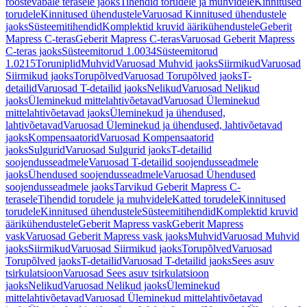
roostevabale terasele jaoks
Tihendid torudele ja muhvidele
Kinnitused
torudele
Kinnitused ühendustele
Varuosad Kinnitused ühendustele
jaoks
Süsteemitihendid
Komplektid kruvid äärikühendustele
Geberit
Mapress C-teras
Geberit Mapress C-teras
Varuosad Geberit Mapress
C-teras jaoks
Süsteemitorud 1.0034
Süsteemitorud
1.0215
Toruniplid
Muhvid
Varuosad Muhvid jaoks
Siirmikud
Varuosad
Siirmikud jaoks
Torupõlved
Varuosad Torupõlved jaoks
T-
detailid
Varuosad T-detailid jaoks
Nelikud
Varuosad Nelikud
jaoks
Üleminekud mittelahtivõetavad
Varuosad Üleminekud
mittelahtivõetavad jaoks
Üleminekud ja ühendused,
lahtivõetavad
Varuosad Üleminekud ja ühendused, lahtivõetavad
jaoks
Kompensaatorid
Varuosad Kompensaatorid
jaoks
Sulgurid
Varuosad Sulgurid jaoks
T-detailid
soojendusseadmele
Varuosad T-detailid soojendusseadmele
jaoks
Ühendused soojendusseadmele
Varuosad Ühendused
soojendusseadmele jaoks
Tarvikud Geberit Mapress C-
terasele
Tihendid torudele ja muhvidele
Katted torudele
Kinnitused
torudele
Kinnitused ühendustele
Süsteemitihendid
Komplektid kruvid
äärikühendustele
Geberit Mapress vask
Geberit Mapress
vask
Varuosad Geberit Mapress vask jaoks
Muhvid
Varuosad Muhvid
jaoks
Siirmikud
Varuosad Siirmikud jaoks
Torupõlved
Varuosad
Torupõlved jaoks
T-detailid
Varuosad T-detailid jaoks
Sees asuv
tsirkulatsioon
Varuosad Sees asuv tsirkulatsioon
jaoks
Nelikud
Varuosad Nelikud jaoks
Üleminekud
mittelahtivõetavad
Varuosad Üleminekud mittelahtivõetavad