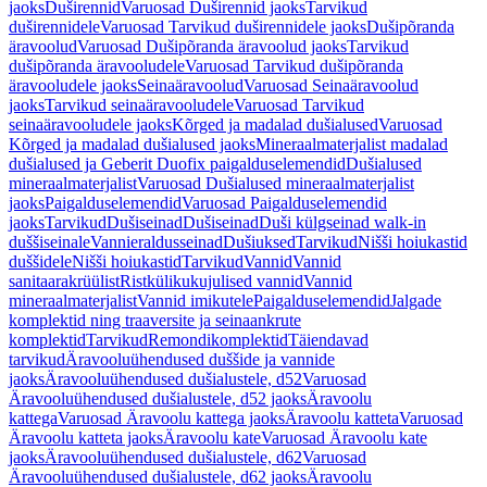
jaoks
Duširennid
Varuosad Duširennid jaoks
Tarvikud
duširennidele
Varuosad Tarvikud duširennidele jaoks
Dušipõranda
äravoolud
Varuosad Dušipõranda äravoolud jaoks
Tarvikud
dušipõranda äravooludele
Varuosad Tarvikud dušipõranda
äravooludele jaoks
Seinaäravoolud
Varuosad Seinaäravoolud
jaoks
Tarvikud seinaäravooludele
Varuosad Tarvikud
seinaäravooludele jaoks
Kõrged ja madalad dušialused
Varuosad
Kõrged ja madalad dušialused jaoks
Mineraalmaterjalist madalad
dušialused ja Geberit Duofix paigalduselemendid
Dušialused
mineraalmaterjalist
Varuosad Dušialused mineraalmaterjalist
jaoks
Paigalduselemendid
Varuosad Paigalduselemendid
jaoks
Tarvikud
Dušiseinad
Dušiseinad
Duši külgseinad walk-in
duššiseinale
Vannieraldusseinad
Dušiuksed
Tarvikud
Nišši hoiukastid
duššidele
Nišši hoiukastid
Tarvikud
Vannid
Vannid
sanitaarakrüülist
Ristkülikukujulised vannid
Vannid
mineraalmaterjalist
Vannid imikutele
Paigalduselemendid
Jalgade
komplektid ning traaversite ja seinaankrute
komplektid
Tarvikud
Remondikomplektid
Täiendavad
tarvikud
Äravooluühendused duššide ja vannide
jaoks
Äravooluühendused dušialustele, d52
Varuosad
Äravooluühendused dušialustele, d52 jaoks
Äravoolu
kattega
Varuosad Äravoolu kattega jaoks
Äravoolu katteta
Varuosad
Äravoolu katteta jaoks
Äravoolu kate
Varuosad Äravoolu kate
jaoks
Äravooluühendused dušialustele, d62
Varuosad
Äravooluühendused dušialustele, d62 jaoks
Äravoolu