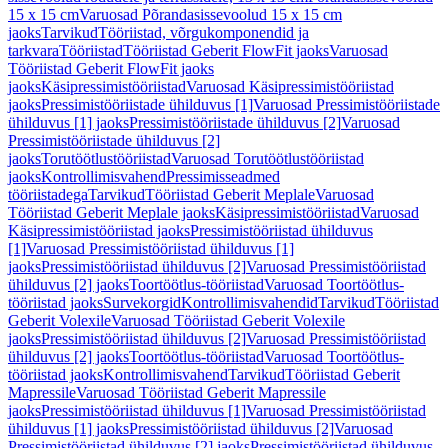
15 x 15 cm
Varuosad Põrandasissevoolud 15 x 15 cm
jaoks
Tarvikud
Tööriistad, võrgukomponendid ja
tarkvara
Tööriistad
Tööriistad Geberit FlowFit jaoks
Varuosad
Tööriistad Geberit FlowFit jaoks
jaoks
Käsipressimistööriistad
Varuosad Käsipressimistööriistad
jaoks
Pressimistööriistade ühilduvus [1]
Varuosad Pressimistööriistade
ühilduvus [1] jaoks
Pressimistööriistade ühilduvus [2]
Varuosad
Pressimistööriistade ühilduvus [2]
jaoks
Torutöötlustööriistad
Varuosad Torutöötlustööriistad
jaoks
Kontrollimisvahend
Pressimisseadmed
tööriistadega
Tarvikud
Tööriistad Geberit Meplale
Varuosad
Tööriistad Geberit Meplale jaoks
Käsipressimistööriistad
Varuosad
Käsipressimistööriistad jaoks
Pressimistööriistad ühilduvus
[1]
Varuosad Pressimistööriistad ühilduvus [1]
jaoks
Pressimistööriistad ühilduvus [2]
Varuosad Pressimistööriistad
ühilduvus [2] jaoks
Toortöötlus-tööriistad
Varuosad Toortöötlus-
tööriistad jaoks
Survekorgid
Kontrollimisvahendid
Tarvikud
Tööriistad
Geberit Volexile
Varuosad Tööriistad Geberit Volexile
jaoks
Pressimistööriistad ühilduvus [2]
Varuosad Pressimistööriistad
ühilduvus [2] jaoks
Toortöötlus-tööriistad
Varuosad Toortöötlus-
tööriistad jaoks
Kontrollimisvahend
Tarvikud
Tööriistad Geberit
Mapressile
Varuosad Tööriistad Geberit Mapressile
jaoks
Pressimistööriistad ühilduvus [1]
Varuosad Pressimistööriistad
ühilduvus [1] jaoks
Pressimistööriistad ühilduvus [2]
Varuosad
Pressimistööriistad ühilduvus [2] jaoks
Pressimistööriistad ühilduvus