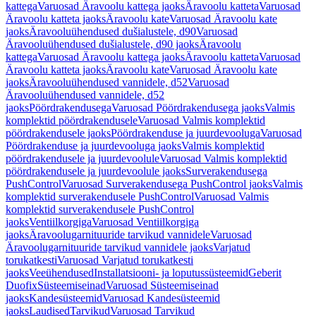
kattega
Varuosad Äravoolu kattega jaoks
Äravoolu katteta
Varuosad
Äravoolu katteta jaoks
Äravoolu kate
Varuosad Äravoolu kate
jaoks
Äravooluühendused dušialustele, d90
Varuosad
Äravooluühendused dušialustele, d90 jaoks
Äravoolu
kattega
Varuosad Äravoolu kattega jaoks
Äravoolu katteta
Varuosad
Äravoolu katteta jaoks
Äravoolu kate
Varuosad Äravoolu kate
jaoks
Äravooluühendused vannidele, d52
Varuosad
Äravooluühendused vannidele, d52
jaoks
Pöördrakendusega
Varuosad Pöördrakendusega jaoks
Valmis
komplektid pöördrakendusele
Varuosad Valmis komplektid
pöördrakendusele jaoks
Pöördrakenduse ja juurdevooluga
Varuosad
Pöördrakenduse ja juurdevooluga jaoks
Valmis komplektid
pöördrakendusele ja juurdevoolule
Varuosad Valmis komplektid
pöördrakendusele ja juurdevoolule jaoks
Surverakendusega
PushControl
Varuosad Surverakendusega PushControl jaoks
Valmis
komplektid surverakendusele PushControl
Varuosad Valmis
komplektid surverakendusele PushControl
jaoks
Ventiilkorgiga
Varuosad Ventiilkorgiga
jaoks
Äravoolugarnituuride tarvikud vannidele
Varuosad
Äravoolugarnituuride tarvikud vannidele jaoks
Varjatud
torukatkesti
Varuosad Varjatud torukatkesti
jaoks
Veeühendused
Installatsiooni- ja loputussüsteemid
Geberit
Duofix
Süsteemiseinad
Varuosad Süsteemiseinad
jaoks
Kandesüsteemid
Varuosad Kandesüsteemid
jaoks
Laudised
Tarvikud
Varuosad Tarvikud