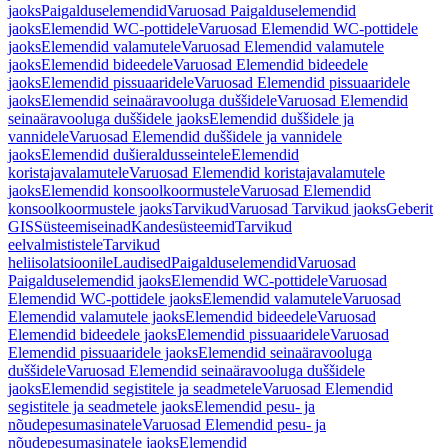
jaoks
Paigalduselemendid
Varuosad Paigalduselemendid
jaoks
Elemendid WC-pottidele
Varuosad Elemendid WC-pottidele
jaoks
Elemendid valamutele
Varuosad Elemendid valamutele
jaoks
Elemendid bideedele
Varuosad Elemendid bideedele
jaoks
Elemendid pissuaaridele
Varuosad Elemendid pissuaaridele
jaoks
Elemendid seinaäravooluga duššidele
Varuosad Elemendid
seinaäravooluga duššidele jaoks
Elemendid duššidele ja
vannidele
Varuosad Elemendid duššidele ja vannidele
jaoks
Elemendid dušieraldusseintele
Elemendid
koristajavalamutele
Varuosad Elemendid koristajavalamutele
jaoks
Elemendid konsoolkoormustele
Varuosad Elemendid
konsoolkoormustele jaoks
Tarvikud
Varuosad Tarvikud jaoks
Geberit
GIS
Süsteemiseinad
Kandesüsteemid
Tarvikud
eelvalmististele
Tarvikud
heliisolatsioonile
Laudised
Paigalduselemendid
Varuosad
Paigalduselemendid jaoks
Elemendid WC-pottidele
Varuosad
Elemendid WC-pottidele jaoks
Elemendid valamutele
Varuosad
Elemendid valamutele jaoks
Elemendid bideedele
Varuosad
Elemendid bideedele jaoks
Elemendid pissuaaridele
Varuosad
Elemendid pissuaaridele jaoks
Elemendid seinaäravooluga
duššidele
Varuosad Elemendid seinaäravooluga duššidele
jaoks
Elemendid segistitele ja seadmetele
Varuosad Elemendid
segistitele ja seadmetele jaoks
Elemendid pesu- ja
nõudepesumasinatele
Varuosad Elemendid pesu- ja
nõudepesumasinatele jaoks
Elemendid