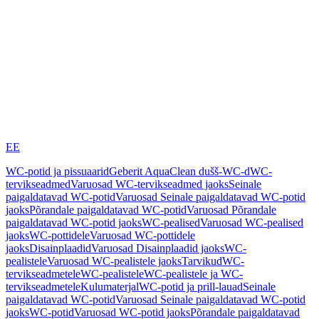
EE
WC-potid ja pissuaarid
Geberit AquaClean dušš-WC-d
WC-
tervikseadmed
Varuosad WC-tervikseadmed jaoks
Seinale
paigaldatavad WC-potid
Varuosad Seinale paigaldatavad WC-potid
jaoks
Põrandale paigaldatavad WC-potid
Varuosad Põrandale
paigaldatavad WC-potid jaoks
WC-pealised
Varuosad WC-pealised
jaoks
WC-pottidele
Varuosad WC-pottidele
jaoks
Disainplaadid
Varuosad Disainplaadid jaoks
WC-
pealistele
Varuosad WC-pealistele jaoks
Tarvikud
WC-
tervikseadmetele
WC-pealistele
WC-pealistele ja WC-
tervikseadmetele
Kulumaterjal
WC-potid ja prill-lauad
Seinale
paigaldatavad WC-potid
Varuosad Seinale paigaldatavad WC-potid
jaoks
WC-potid
Varuosad WC-potid jaoks
Põrandale paigaldatavad