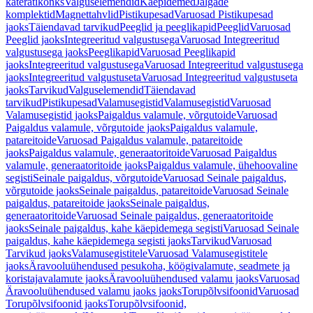
käterätikonks
Valguselemendid
Käepidemed
Jalgade
komplektid
Magnettahvlid
Pistikupesad
Varuosad Pistikupesad
jaoks
Täiendavad tarvikud
Peeglid ja peeglikapid
Peeglid
Varuosad
Peeglid jaoks
Integreeritud valgustusega
Varuosad Integreeritud
valgustusega jaoks
Peeglikapid
Varuosad Peeglikapid
jaoks
Integreeritud valgustusega
Varuosad Integreeritud valgustusega
jaoks
Integreeritud valgustuseta
Varuosad Integreeritud valgustuseta
jaoks
Tarvikud
Valguselemendid
Täiendavad
tarvikud
Pistikupesad
Valamusegistid
Valamusegistid
Varuosad
Valamusegistid jaoks
Paigaldus valamule, võrgutoide
Varuosad
Paigaldus valamule, võrgutoide jaoks
Paigaldus valamule,
patareitoide
Varuosad Paigaldus valamule, patareitoide
jaoks
Paigaldus valamule, generaatoritoide
Varuosad Paigaldus
valamule, generaatoritoide jaoks
Paigaldus valamule, ühehoovaline
segisti
Seinale paigaldus, võrgutoide
Varuosad Seinale paigaldus,
võrgutoide jaoks
Seinale paigaldus, patareitoide
Varuosad Seinale
paigaldus, patareitoide jaoks
Seinale paigaldus,
generaatoritoide
Varuosad Seinale paigaldus, generaatoritoide
jaoks
Seinale paigaldus, kahe käepidemega segisti
Varuosad Seinale
paigaldus, kahe käepidemega segisti jaoks
Tarvikud
Varuosad
Tarvikud jaoks
Valamusegistitele
Varuosad Valamusegistitele
jaoks
Äravooluühendused pesukoha, köögivalamute, seadmete ja
koristajavalamute jaoks
Äravooluühendused valamu jaoks
Varuosad
Äravooluühendused valamu jaoks jaoks
Torupõlvsifoonid
Varuosad
Torupõlvsifoonid jaoks
Torupõlvsifoonid,