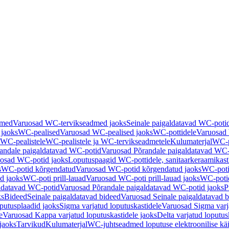
dmed
Varuosad WC-tervikseadmed jaoks
Seinale paigaldatavad WC-poti
 jaoks
WC-pealised
Varuosad WC-pealised jaoks
WC-pottidele
Varuosad 
WC-pealistele
WC-pealistele ja WC-tervikseadmetele
Kulumaterjal
WC-po
andale paigaldatavad WC-potid
Varuosad Põrandale paigaldatavad WC-
osad WC-potid jaoks
Loputuspaagid WC-pottidele, sanitaarkeraamikast
s
WC-potid kõrgendatud
Varuosad WC-potid kõrgendatud jaoks
WC-poti
ad jaoks
WC-poti prill-lauad
Varuosad WC-poti prill-lauad jaoks
WC-potid
ldatavad WC-potid
Varuosad Põrandale paigaldatavad WC-potid jaoks
P
ks
Bideed
Seinale paigaldatavad bideed
Varuosad Seinale paigaldatavad b
utusplaadid jaoks
Sigma varjatud loputuskastidele
Varuosad Sigma varja
e
Varuosad Kappa varjatud loputuskastidele jaoks
Delta varjatud loputus
jaoks
Tarvikud
Kulumaterjal
WC-juhtseadmed loputuse elektroonilise kä