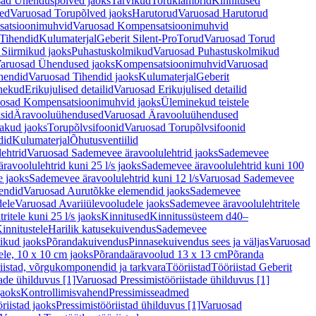
ad Ühenduspõlved jaoks
Tarvikud
Toruklambrid
Kinnitused
ed
Varuosad Torupõlved jaoks
Harutorud
Varuosad Harutorud
atsioonimuhvid
Varuosad Kompensatsioonimuhvid
Tihendid
Kulumaterjal
Geberit Silent-Pro
Torud
Varuosad Torud
Siirmikud jaoks
Puhastuskolmikud
Varuosad Puhastuskolmikud
aruosad Ühendused jaoks
Kompensatsioonimuhvid
Varuosad
hendid
Varuosad Tihendid jaoks
Kulumaterjal
Geberit
nekud
Erikujulised detailid
Varuosad Erikujulised detailid
osad Kompensatsioonimuhvid jaoks
Üleminekud teistele
sid
Äravooluühendused
Varuosad Äravooluühendused
akud jaoks
Torupõlvsifoonid
Varuosad Torupõlvsifoonid
did
Kulumaterjal
Õhutusventiilid
ehtrid
Varuosad Sademevee äravoolulehtrid jaoks
Sademevee
avoolulehtrid kuni 25 l/s jaoks
Sademevee äravoolulehtrid kuni 100
e jaoks
Sademevee äravoolulehtrid kuni 12 l/s
Varuosad Sademevee
endid
Varuosad Aurutõkke elemendid jaoks
Sademevee
dele
Varuosad Avariiülevooludele jaoks
Sademevee äravoolulehtritele
itele kuni 25 l/s jaoks
Kinnitused
Kinnitussüsteem d40–
innitustele
Harilik katusekuivendus
Sademevee
ikud jaoks
Põrandakuivendus
Pinnasekuivendus sees ja väljas
Varuosad
ele, 10 x 10 cm jaoks
Põrandaäravoolud 13 x 13 cm
Põranda
iistad, võrgukomponendid ja tarkvara
Tööriistad
Tööriistad Geberit
tade ühilduvus [1]
Varuosad Pressimistööriistade ühilduvus [1]
jaoks
Kontrollimisvahend
Pressimisseadmed
riistad jaoks
Pressimistööriistad ühilduvus [1]
Varuosad