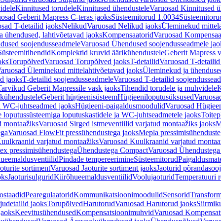
idele
Kinnitused torudele
Kinnitused ühendustele
Varuosad Kinnitused ü
osad Geberit Mapress C-teras jaoks
Süsteemitorud 1.0034
Süsteemitoru
sad T-detailid jaoks
Nelikud
Varuosad Nelikud jaoks
Üleminekud mittel
 ühendused, lahtivõetavad jaoks
Kompensaatorid
Varuosad Kompensaat
dused soojendusseadmele
Varuosad Ühendused soojendusseadmele jao
Süsteemitihendid
Komplektid kruvid äärikühendustele
Geberit Mapress 
oks
Torupõlved
Varuosad Torupõlved jaoks
T-detailid
Varuosad T-detailid
aruosad Üleminekud mittelahtivõetavad jaoks
Üleminekud ja ühendused
d jaoks
T-detailid soojendusseadmele
Varuosad T-detailid soojendussea
arvikud Geberit Mapressile vask jaoks
Tihendid torudele ja muhvidele
K
ikühendustele
Geberit hügieenisüsteem
Hügieeniloputusüksused
Varuosa
ja WC-juhtseadmed jaoks
Hügieeni-paigaldusmoodulid
Varuosad Hügieen
e loputussüsteemiga loputuskastidele ja WC-juhtseadmetele jaoks
Toitep
ud montaažiks
Varuosad Sirged istmeventiilid varjatud montaažiks jaoks
M
ega
Varuosad FlowFit pressühendustega jaoks
Mepla pressimisühendust
uulkraanid varjatud montaažiks
Varuosad Kuulkraanid varjatud montaa
ex pressimisühendustega
Ühendustega Compact
Varuosad Ühendustega
ueemaldusventiilid
Pindade tempereerimine
Süsteemitorud
Paigaldusmate
oturite sortiment
Varuosad Jaoturite sortiment jaoks
Jaoturid põrandasoo
oks
Jaoturisulgurid
Kiirõhueemaldusventiilid
Voolujaoturid
Temperatuuri 
ostaadid
Pearegulaatorid
Kommunikatsioonimoodulid
Sensorid
Transform
udetailid jaoks
Torupõlved
Harutorud
Varuosad Harutorud jaoks
Siirmik
jaoks
Keevitusühendused
Kompensatsioonimuhvid
Varuosad Kompensat