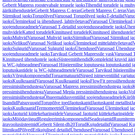
Geberit Mapress roostevabale terasele jaoks
Tihendid torudele ja muhv
äärikühendustele
Geberit Mapress C-teras
Geberit Mapress C-teras
Varu
Siirmikud jaoks
Torupõlved
Varuosad Torupõlved jaoks
T-detailid
Varuo
jaoks
Üleminekud ja ühendused, lahtivõetavad
Varuosad Üleminekud ja
soojendusseadmele
Varuosad T-detailid soojendusseadmele jaoks
Ühen
muhvidele
Katted torudele
Kinnitused torudele
Kinnitused ühendustele
jaoks
Muhvid
Varuosad Muhvid jaoks
Siirmikud
Varuosad Siirmikud ja
jaoks
Nelikud
Varuosad Nelikud jaoks
Üleminekud mittelahtivõetavad
V
jaoks
Sulgurid
Varuosad Sulgurid jaoks
Ühendused
Varuosad Ühenduse
soojendusseadmele jaoks
Tarvikud Geberit Mapressile vask
Varuosad T
Kinnitused ühendustele jaoks
Süsteemitihendid
Komplektid kruvid äär
ja WC-juhtseadmed
Varuosad Hügieenilise loputusega loputuskastid 
loputuskastidele ja WC-juhtseadmetele
Varuosad Tarvikud hügieenilis
jaoks
Võrgukomponendid
Toruarmatuurid
Sirged istmeventiilid varjat
jaoks
Kuulkraanid
Varuosad Kuulkraanid jaoks
FlowFit pressühendust
pressimisühendustega
Varuosad Mapress pressimisühendustega jaoks
K
pressimisühendustega
Varuosad Mepla pressimisühendustega jaoks
Vol
pressimisühendustega
Õhueemaldusventiilid soojendusseadmele
Kiirõh
lisandid
Paisuvuugid
Torupõlve toed
Jaotuskapid
Jaotuskapid metallist
Ja
jaoks
Kuulkraanid
Termomeetrid
Üleminekud
Varuosad Üleminekud ja
jaoks
Jaoturid küttekeharingidele
Varuosad Jaoturid küttekeharingidele
jaoks
Möödaviigud
Reguleerimiskomponendid
Seadeajamid
Ruumiterm
äravoolusüsteemid
Geberit Silent-db20
Torud
Kujudetailid
Varuosad Kuj
liitmikud
Põlved
Erikujulised detailid
Ühendused
Varuosad Ühendused 