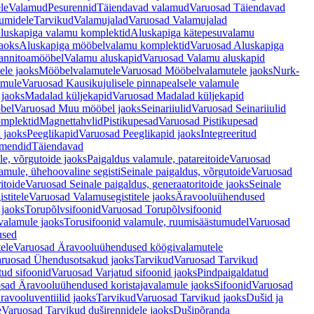
le
Valamud
Pesurennid
Täiendavad valamud
Varuosad Täiendavad
umidele
Tarvikud
Valamujalad
Varuosad Valamujalad
luskapiga valamu komplektid
Aluskapiga kätepesuvalamu
aoks
Aluskapiga mööbelvalamu komplektid
Varuosad Aluskapiga
annitoamööbel
Valamu aluskapid
Varuosad Valamu aluskapid
ele jaoks
Mööbelvalamutele
Varuosad Mööbelvalamutele jaoks
Nurk-
amule
Varuosad Kausikujulisele pinnapealsele valamule
 jaoks
Madalad küljekapid
Varuosad Madalad küljekapid
bel
Varuosad Muu mööbel jaoks
Seinariiulid
Varuosad Seinariiulid
omplektid
Magnettahvlid
Pistikupesad
Varuosad Pistikupesad
 jaoks
Peeglikapid
Varuosad Peeglikapid jaoks
Integreeritud
emendid
Täiendavad
e, võrgutoide jaoks
Paigaldus valamule, patareitoide
Varuosad
amule, ühehoovaline segisti
Seinale paigaldus, võrgutoide
Varuosad
itoide
Varuosad Seinale paigaldus, generaatoritoide jaoks
Seinale
stitele
Varuosad Valamusegistitele jaoks
Äravooluühendused
jaoks
Torupõlvsifoonid
Varuosad Torupõlvsifoonid
valamule jaoks
Torusifoonid valamule, ruumisäästumudel
Varuosad
used
ele
Varuosad Äravooluühendused köögivalamutele
ruosad Ühendusotsakud jaoks
Tarvikud
Varuosad Tarvikud
tud sifoonid
Varuosad Varjatud sifoonid jaoks
Pindpaigaldatud
sad Äravooluühendused koristajavalamule jaoks
Sifoonid
Varuosad
avooluventiilid jaoks
Tarvikud
Varuosad Tarvikud jaoks
Dušid ja
e
Varuosad Tarvikud duširennidele jaoks
Dušipõranda