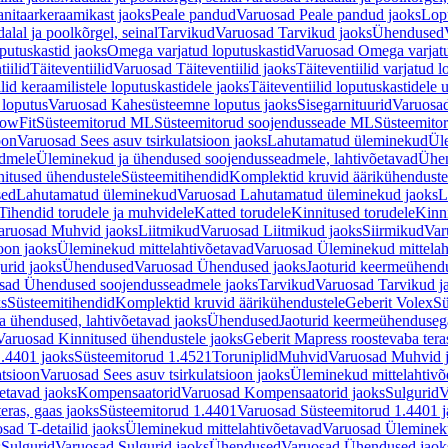
nitaarkeraamikast jaoks
Peale pandud
Varuosad Peale pandud jaoks
Lopu
alal ja poolkõrgel, seinal
Tarvikud
Varuosad Tarvikud jaoks
Ühendused
putuskastid jaoks
Omega varjatud loputuskastid
Varuosad Omega varjatu
tiilid
Täiteventiilid
Varuosad Täiteventiilid jaoks
Täiteventiilid varjatud l
lid keraamilistele loputuskastidele jaoks
Täiteventiilid loputuskastidele 
loputus
Varuosad Kahesüsteemne loputus jaoks
Sisegarnituurid
Varuosad
lowFit
Süsteemitorud ML
Süsteemitorud soojendusseade ML
Süsteemito
oon
Varuosad Sees asuv tsirkulatsioon jaoks
Lahutamatud üleminekud
Ül
admele
Üleminekud ja ühendused soojendusseadmele, lahtivõetavad
Ühen
itused ühendustele
Süsteemitihendid
Komplektid kruvid äärikühenduste
sed
Lahutamatud üleminekud
Varuosad Lahutamatud üleminekud jaoks
L
Tihendid torudele ja muhvidele
Katted torudele
Kinnitused torudele
Kinn
aruosad Muhvid jaoks
Liitmikud
Varuosad Liitmikud jaoks
Siirmikud
Var
oon jaoks
Üleminekud mittelahtivõetavad
Varuosad Üleminekud mittelah
urid jaoks
Ühendused
Varuosad Ühendused jaoks
Jaoturid keermeühend
sad Ühendused soojendusseadmele jaoks
Tarvikud
Varuosad Tarvikud j
ks
Süsteemitihendid
Komplektid kruvid äärikühendustele
Geberit Volex
Sü
 ühendused, lahtivõetavad jaoks
Ühendused
Jaoturid keermeühenduseg
Varuosad Kinnitused ühendustele jaoks
Geberit Mapress roostevaba tera
.4401 jaoks
Süsteemitorud 1.4521
Toruniplid
Muhvid
Varuosad Muhvid 
atsioon
Varuosad Sees asuv tsirkulatsioon jaoks
Üleminekud mittelahtivõ
etavad jaoks
Kompensaatorid
Varuosad Kompensaatorid jaoks
Sulgurid
V
eras, gaas jaoks
Süsteemitorud 1.4401
Varuosad Süsteemitorud 1.4401 j
sad T-detailid jaoks
Üleminekud mittelahtivõetavad
Varuosad Ülemineku
s
Sulgurid
Varuosad Sulgurid jaoks
Ühendused
Varuosad Ühendused jaok