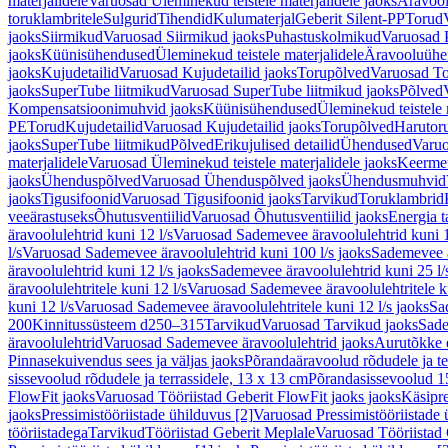
materjalidele
Varuosad Üleminekud teistele materjalidele jaoks
Äravoo
toruklambritele
Sulgurid
Tihendid
Kulumaterjal
Geberit Silent-PP
Torud
jaoks
Siirmikud
Varuosad Siirmikud jaoks
Puhastuskolmikud
Varuosad 
jaoks
Küünisühendused
Üleminekud teistele materjalidele
Äravooluühe
jaoks
Kujudetailid
Varuosad Kujudetailid jaoks
Torupõlved
Varuosad To
jaoks
SuperTube liitmikud
Varuosad SuperTube liitmikud jaoks
Põlved
Kompensatsioonimuhvid jaoks
Küünisühendused
Üleminekud teistele 
PE
Torud
Kujudetailid
Varuosad Kujudetailid jaoks
Torupõlved
Harutor
jaoks
SuperTube liitmikud
Põlved
Erikujulised detailid
Ühendused
Varuo
materjalidele
Varuosad Üleminekud teistele materjalidele jaoks
Keerme
jaoks
Ühenduspõlved
Varuosad Ühenduspõlved jaoks
Ühendusmuhvid
jaoks
Tigusifoonid
Varuosad Tigusifoonid jaoks
Tarvikud
Toruklambrid
veeärastuseks
Õhutusventiilid
Varuosad Õhutusventiilid jaoks
Energia t
äravoolulehtrid kuni 12 l/s
Varuosad Sademevee äravoolulehtrid kuni 1
l/s
Varuosad Sademevee äravoolulehtrid kuni 100 l/s jaoks
Sademevee ä
äravoolulehtrid kuni 12 l/s jaoks
Sademevee äravoolulehtrid kuni 25 l/
äravoolulehtritele kuni 12 l/s
Varuosad Sademevee äravoolulehtritele ku
kuni 12 l/s
Varuosad Sademevee äravoolulehtritele kuni 12 l/s jaoks
Sa
200
Kinnitussüsteem d250–315
Tarvikud
Varuosad Tarvikud jaoks
Sade
äravoolulehtrid
Varuosad Sademevee äravoolulehtrid jaoks
Aurutõkke 
Pinnasekuivendus sees ja väljas jaoks
Põrandaäravoolud rõdudele ja te
sissevoolud rõdudele ja terrassidele, 13 x 13 cm
Põrandasissevoolud 1
FlowFit jaoks
Varuosad Tööriistad Geberit FlowFit jaoks jaoks
Käsipre
jaoks
Pressimistööriistade ühilduvus [2]
Varuosad Pressimistööriistade 
tööriistadega
Tarvikud
Tööriistad Geberit Meplale
Varuosad Tööriistad 