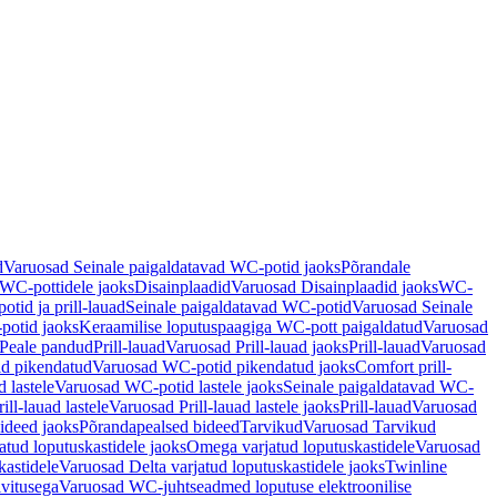
d
Varuosad Seinale paigaldatavad WC-potid jaoks
Põrandale
WC-pottidele jaoks
Disainplaadid
Varuosad Disainplaadid jaoks
WC-
tid ja prill-lauad
Seinale paigaldatavad WC-potid
Varuosad Seinale
potid jaoks
Keraamilise loputuspaagiga WC-pott paigaldatud
Varuosad
Peale pandud
Prill-lauad
Varuosad Prill-lauad jaoks
Prill-lauad
Varuosad
d pikendatud
Varuosad WC-potid pikendatud jaoks
Comfort prill-
 lastele
Varuosad WC-potid lastele jaoks
Seinale paigaldatavad WC-
rill-lauad lastele
Varuosad Prill-lauad lastele jaoks
Prill-lauad
Varuosad
ideed jaoks
Põrandapealsed bideed
Tarvikud
Varuosad Tarvikud
tud loputuskastidele jaoks
Omega varjatud loputuskastidele
Varuosad
kastidele
Varuosad Delta varjatud loputuskastidele jaoks
Twinline
ivitusega
Varuosad WC-juhtseadmed loputuse elektroonilise