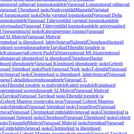
tustorud nähtavad loputuskastidele
Varuosad Loputustorud nähtavad
Varuosad Ühendused jaoks
Nurkventiilid
Mansetid
Varjatud
d loputuskastid jaoks
Delta varjatud loputuskastid
Varuosad Delta
oputuskastidele
Varuosad Täiteventiilid varjatud loputuskastidele
universaalsed
Varuosad Täiteventiilid loputuskastidele universaalsed
 Sisegarnituurid jaoks
Kahesüsteemne loputus
Varuosad
rud SL
Muhvid
Varuosad Muhvid
eminekud ja ühendused, lahtivõetavad
Sulgurid
Ühendused
Jaoturid
dused soojendusseadmele
Tarvikud
Tihendid torudele ja
le
Kulumaterjal
Geberit PushFit
Süsteemitorud ML
Süsteemitorud
ahutatavad üleminekud ja ühendused
Ühendused
Jaotur
itused ühendustele
Varuosad Kinnitused ühendustele jaoks
Geberit
uosad Siirmikud jaoks
Nurk
Varuosad Nurk jaoks
T-detailid
Varuosad
tivõetavad jaoks
Üleminekud ja ühendused, lahtivõetavad
Varuosad
usega
T-detailidsoojendusseadmele
Varuosad T-
aoks
Tihendid torudele ja muhvidele
Katted torudele
Kinnitused
steemitorud soojendusseade SL
Muhvid
Varuosad Muhvid
a
Tarvikud
Varuosad Tarvikud jaoks
Tihendid torudele ja
s
Geberit Mapress roostevaba teras
Varuosad Geberit Mapress
jaoks
Siirmikud
Varuosad Siirmikud jaoks
Torupõlved
Varuosad
etavad
Varuosad Üleminekud mittelahtivõetavad jaoks
Üleminekud ja
aruosad Sulgurid jaoks
Ühendused
Varuosad Ühendused jaoks
Geberit
aoks
Toruniplid
Muhvid
Varuosad Muhvid jaoks
Siirmikud
Varuosad
d mittelahtivõetavad jaoks
Üleminekud ja ühendused,
s
Tarvikud Geberit Mapress roostevabale terasele
Varuosad Tarvikud