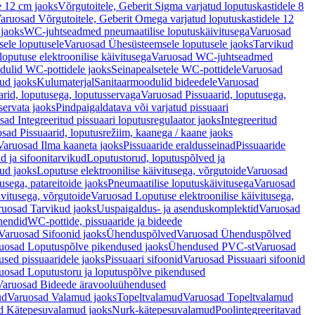
e 12 cm jaoks
Võrgutoitele, Geberit Sigma varjatud loputuskastidele 8
aruosad Võrgutoitele, Geberit Omega varjatud loputuskastidele 12
 jaoks
WC-juhtseadmed pneumaatilise loputuskäivitusega
Varuosad
ele loputusele
Varuosad Ühesüsteemsele loputusele jaoks
Tarvikud
putuse elektroonilise käivitusega
Varuosad WC-juhtseadmed
dulid WC-pottidele jaoks
Seinapealsetele WC-pottidele
Varuosad
ud jaoks
Kulumaterjal
Sanitaarmoodulid bideedele
Varuosad
arid, loputusega, loputusservaga
Varuosad Pissuaarid, loputusega,
servata jaoks
Pindpaigaldatava või varjatud pissuaari
ad Integreeritud pissuaari loputusregulaator jaoks
Integreeritud
sad Pissuaarid, loputusrežiim, kaanega / kaane jaoks
Varuosad Ilma kaaneta jaoks
Pissuaaride eraldusseinad
Pissuaaride
d ja sifoonitarvikud
Loputustorud, loputuspõlved ja
ud jaoks
Loputuse elektroonilise käivitusega, võrgutoide
Varuosad
usega, patareitoide jaoks
Pneumaatilise loputuskäivitusega
Varuosad
ivitusega, võrgutoide
Varuosad Loputuse elektroonilise käivitusega,
ruosad Tarvikud jaoks
Uuspaigaldus- ja asenduskomplektid
Varuosad
hendid
WC-pottide, pissuaaride ja bideede
Varuosad Sifoonid jaoks
Ühenduspõlved
Varuosad Ühenduspõlved
uosad Loputuspõlve pikendused jaoks
Ühendused PVC-st
Varuosad
ed pissuaaridele jaoks
Pissuaari sifoonid
Varuosad Pissuaari sifoonid
uosad Loputustoru ja loputuspõlve pikendused
Varuosad Bideede äravooluühendused
ud
Varuosad Valamud jaoks
Topeltvalamud
Varuosad Topeltvalamud
d Kätepesuvalamud jaoks
Nurk-kätepesuvalamud
Poolintegreeritavad