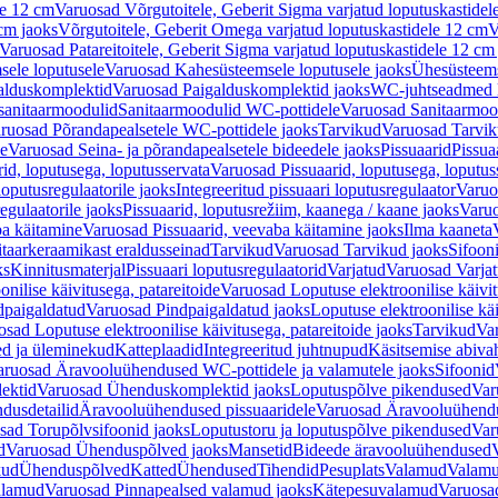
le 12 cm
Varuosad Võrgutoitele, Geberit Sigma varjatud loputuskastidel
 cm jaoks
Võrgutoitele, Geberit Omega varjatud loputuskastidele 12 cm
V
Varuosad Patareitoitele, Geberit Sigma varjatud loputuskastidele 12 cm
ele loputusele
Varuosad Kahesüsteemsele loputusele jaoks
Ühesüsteems
alduskomplektid
Varuosad Paigalduskomplektid jaoks
WC-juhtseadmed lo
sanitaarmoodulid
Sanitaarmoodulid WC-pottidele
Varuosad Sanitaarmoo
ruosad Põrandapealsetele WC-pottidele jaoks
Tarvikud
Varuosad Tarvik
le
Varuosad Seina- ja põrandapealsetele bideedele jaoks
Pissuaarid
Pissua
rid, loputusega, loputusservata
Varuosad Pissuaarid, loputusega, loputus
oputusregulaatorile jaoks
Integreeritud pissuaari loputusregulaator
Varuos
egulaatorile jaoks
Pissuaarid, loputusrežiim, kaanega / kaane jaoks
Varuo
ba käitamine
Varuosad Pissuaarid, veevaba käitamine jaoks
Ilma kaaneta
itaarkeraamikast eraldusseinad
Tarvikud
Varuosad Tarvikud jaoks
Sifooni
ks
Kinnitusmaterjal
Pissuaari loputusregulaatorid
Varjatud
Varuosad Varjat
onilise käivitusega, patareitoide
Varuosad Loputuse elektroonilise käivit
dpaigaldatud
Varuosad Pindpaigaldatud jaoks
Loputuse elektroonilise kä
sad Loputuse elektroonilise käivitusega, patareitoide jaoks
Tarvikud
Va
ed ja üleminekud
Katteplaadid
Integreeritud juhtnupud
Käsitsemise abiva
aruosad Äravooluühendused WC-pottidele ja valamutele jaoks
Sifoonid
ektid
Varuosad Ühenduskomplektid jaoks
Loputuspõlve pikendused
Var
dusdetailid
Äravooluühendused pissuaaridele
Varuosad Äravooluühendus
sad Torupõlvsifoonid jaoks
Loputustoru ja loputuspõlve pikendused
Var
d
Varuosad Ühenduspõlved jaoks
Mansetid
Bideede äravooluühendused
kud
Ühenduspõlved
Katted
Ühendused
Tihendid
Pesuplats
Valamud
Valam
alamud
Varuosad Pinnapealsed valamud jaoks
Kätepesuvalamud
Varuosa