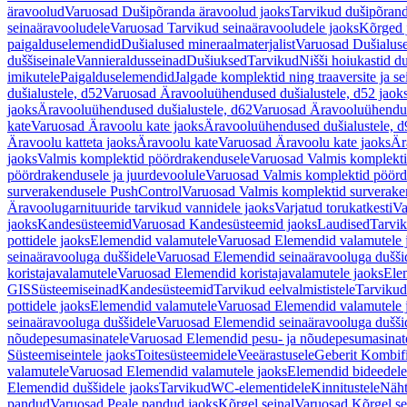
äravoolud
Varuosad Dušipõranda äravoolud jaoks
Tarvikud dušipõrand
seinaäravooludele
Varuosad Tarvikud seinaäravooludele jaoks
Kõrged 
paigalduselemendid
Dušialused mineraalmaterjalist
Varuosad Dušialuse
duššiseinale
Vannieraldusseinad
Dušiuksed
Tarvikud
Nišši hoiukastid d
imikutele
Paigalduselemendid
Jalgade komplektid ning traaversite ja s
dušialustele, d52
Varuosad Äravooluühendused dušialustele, d52 jaok
jaoks
Äravooluühendused dušialustele, d62
Varuosad Äravooluühenduse
kate
Varuosad Äravoolu kate jaoks
Äravooluühendused dušialustele, d
Äravoolu katteta jaoks
Äravoolu kate
Varuosad Äravoolu kate jaoks
Är
jaoks
Valmis komplektid pöördrakendusele
Varuosad Valmis komplekti
pöördrakendusele ja juurdevoolule
Varuosad Valmis komplektid pöördr
surverakendusele PushControl
Varuosad Valmis komplektid surverake
Äravoolugarnituuride tarvikud vannidele jaoks
Varjatud torukatkesti
Va
jaoks
Kandesüsteemid
Varuosad Kandesüsteemid jaoks
Laudised
Tarvi
pottidele jaoks
Elemendid valamutele
Varuosad Elemendid valamutele 
seinaäravooluga duššidele
Varuosad Elemendid seinaäravooluga duššid
koristajavalamutele
Varuosad Elemendid koristajavalamutele jaoks
Ele
GIS
Süsteemiseinad
Kandesüsteemid
Tarvikud eelvalmististele
Tarvikud 
pottidele jaoks
Elemendid valamutele
Varuosad Elemendid valamutele 
seinaäravooluga duššidele
Varuosad Elemendid seinaäravooluga duššid
nõudepesumasinatele
Varuosad Elemendid pesu- ja nõudepesumasinate
Süsteemiseintele jaoks
Toitesüsteemidele
Veeärastusele
Geberit Kombif
valamutele
Varuosad Elemendid valamutele jaoks
Elemendid bideedele
Elemendid duššidele jaoks
Tarvikud
WC-elementidele
Kinnitustele
Näht
pandud
Varuosad Peale pandud jaoks
Kõrgel seinal
Varuosad Kõrgel se