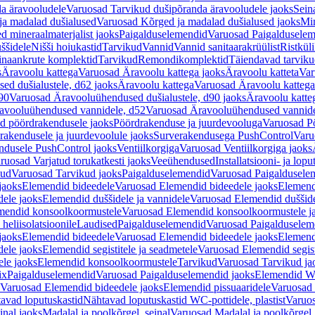
a äravooludele
Varuosad Tarvikud dušipõranda äravooludele jaoks
Sein
ja madalad dušialused
Varuosad Kõrged ja madalad dušialused jaoks
Min
d mineraalmaterjalist jaoks
Paigalduselemendid
Varuosad Paigalduselem
uššidele
Nišši hoiukastid
Tarvikud
Vannid
Vannid sanitaarakrüülist
Ristkül
einaankrute komplektid
Tarvikud
Remondikomplektid
Täiendavad tarvik
s
Äravoolu kattega
Varuosad Äravoolu kattega jaoks
Äravoolu katteta
Var
d dušialustele, d62 jaoks
Äravoolu kattega
Varuosad Äravoolu kattega
90
Varuosad Äravooluühendused dušialustele, d90 jaoks
Äravoolu katte
avooluühendused vannidele, d52
Varuosad Äravooluühendused vannide
d pöördrakendusele jaoks
Pöördrakenduse ja juurdevooluga
Varuosad Pö
akendusele ja juurdevoolule jaoks
Surverakendusega PushControl
Varu
ndusele PushControl jaoks
Ventiilkorgiga
Varuosad Ventiilkorgiga jaoks
ruosad Varjatud torukatkesti jaoks
Veeühendused
Installatsiooni- ja lop
kud
Varuosad Tarvikud jaoks
Paigalduselemendid
Varuosad Paigaldusele
jaoks
Elemendid bideedele
Varuosad Elemendid bideedele jaoks
Elemend
ele jaoks
Elemendid duššidele ja vannidele
Varuosad Elemendid duššide
mendid konsoolkoormustele
Varuosad Elemendid konsoolkoormustele j
heliisolatsioonile
Laudised
Paigalduselemendid
Varuosad Paigalduselem
jaoks
Elemendid bideedele
Varuosad Elemendid bideedele jaoks
Elemend
ele jaoks
Elemendid segistitele ja seadmetele
Varuosad Elemendid segisti
le jaoks
Elemendid konsoolkoormustele
Tarvikud
Varuosad Tarvikud ja
ix
Paigalduselemendid
Varuosad Paigalduselemendid jaoks
Elemendid WC
Varuosad Elemendid bideedele jaoks
Elemendid pissuaaridele
Varuosad 
avad loputuskastid
Nähtavad loputuskastid WC-pottidele, plastist
Varuos
inal jaoks
Madalal ja poolkõrgel, seinal
Varuosad Madalal ja poolkõrgel, 