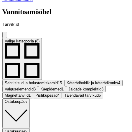
Vannitoamööbel
Tarvikud
Valige kategooria (8)
Sahtlisisud ja hoiustamiskarbid
15
Käterätihoidik ja käterätikonks
4
Valguselemendid
3
Käepidemed
1
Jalgade komplektid
3
Magnettahvlid
1
Pistikupesad
4
Täiendavad tarvikud
6
Ostukuupäev
Ostukuupäev