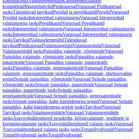
käterätikonks
Valguselemendid
Käepidemed
Jalgade
komplektid
Magnettahvlid
Pistikupesad
Varuosad Pistikupesad
jaoks
Täiendavad tarvikud
Peeglid ja peeglikapid
Peeglid
Varuosad
Peeglid jaoks
Integreeritud valgustusega
Varuosad Integreeritud
valgustusega jaoks
Peeglikapid
Varuosad Peeglikapid
jaoks
Integreeritud valgustusega
Varuosad Integreeritud valgustusega
jaoks
Integreeritud valgustuseta
Varuosad Integreeritud valgustuseta
jaoks
Tarvikud
Valguselemendid
Täiendavad
tarvikud
Pistikupesad
Valamusegistid
Valamusegistid
Varuosad
Valamusegistid jaoks
Paigaldus valamule, võrgutoide
Varuosad
Paigaldus valamule, võrgutoide jaoks
Paigaldus valamule,
patareitoide
Varuosad Paigaldus valamule, patareitoide
jaoks
Paigaldus valamule, generaatoritoide
Varuosad Paigaldus
valamule, generaatoritoide jaoks
Paigaldus valamule, ühehoovaline
segisti
Seinale paigaldus, võrgutoide
Varuosad Seinale paigaldus,
võrgutoide jaoks
Seinale paigaldus, patareitoide
Varuosad Seinale
paigaldus, patareitoide jaoks
Seinale paigaldus,
generaatoritoide
Varuosad Seinale paigaldus, generaatoritoide
jaoks
Seinale paigaldus, kahe käepidemega segisti
Varuosad Seinale
paigaldus, kahe käepidemega segisti jaoks
Tarvikud
Varuosad
Tarvikud jaoks
Valamusegistitele
Varuosad Valamusegistitele
jaoks
Äravooluühendused pesukoha, köögivalamute, seadmete ja
koristajavalamute jaoks
Äravooluühendused valamu jaoks
Varuosad
Äravooluühendused valamu jaoks jaoks
Torupõlvsifoonid
Varuosad
Torupõlvsifoonid jaoks
Torupõlvsifoonid,