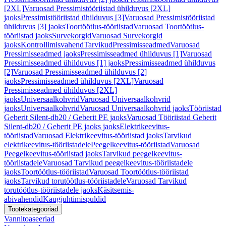
[2XL]
Varuosad Pressimistööriistad ühilduvus [2XL]
jaoks
Pressimistööriistad ühilduvus [3]
Varuosad Pressimistööriistad
ühilduvus [3] jaoks
Toortöötlus-tööriistad
Varuosad Toortöötlus-
tööriistad jaoks
Survekorgid
Varuosad Survekorgid
jaoks
Kontrollimisvahend
Tarvikud
Pressimisseadmed
Varuosad
Pressimisseadmed jaoks
Pressimisseadmed ühilduvus [1]
Varuosad
Pressimisseadmed ühilduvus [1] jaoks
Pressimisseadmed ühilduvus
[2]
Varuosad Pressimisseadmed ühilduvus [2]
jaoks
Pressimisseadmed ühilduvus [2XL]
Varuosad
Pressimisseadmed ühilduvus [2XL]
jaoks
Universaalkohvrid
Varuosad Universaalkohvrid
jaoks
Universaalkohvrid
Varuosad Universaalkohvrid jaoks
Tööriistad
Geberit Silent-db20 / Geberit PE jaoks
Varuosad Tööriistad Geberit
Silent-db20 / Geberit PE jaoks jaoks
Elektrikeevitus-
tööriistad
Varuosad Elektrikeevitus-tööriistad jaoks
Tarvikud
elektrikeevitus-tööriistadele
Peegelkeevitus-tööriistad
Varuosad
Peegelkeevitus-tööriistad jaoks
Tarvikud peegelkeevitus-
tööriistadele
Varuosad Tarvikud peegelkeevitus-tööriistadele
jaoks
Toortöötlus-tööriistad
Varuosad Toortöötlus-tööriistad
jaoks
Tarvikud torutöötlus-tööriistadele
Varuosad Tarvikud
torutöötlus-tööriistadele jaoks
Käsitsemis-
abivahendid
Kaugjuhtimispuldid
Tootekategooriad
Vannitoaseeriad