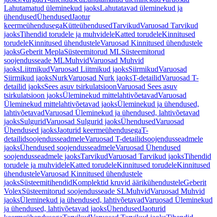
Lahutamatud üleminekud jaoks
Lahutatavad üleminekud ja
ühendused
Ühendused
Jaotur
keermeühendusega
Kütteühendused
Tarvikud
Varuosad Tarvikud
jaoks
Tihendid torudele ja muhvidele
Katted torudele
Kinnitused
torudele
Kinnitused ühendustele
Varuosad Kinnitused ühendustele
jaoks
Geberit Mepla
Süsteemitorud ML
Süsteemitorud
soojendusseade ML
Muhvid
Varuosad Muhvid
jaoks
Liitmikud
Varuosad Liitmikud jaoks
Siirmikud
Varuosad
Siirmikud jaoks
Nurk
Varuosad Nurk jaoks
T-detailid
Varuosad T-
detailid jaoks
Sees asuv tsirkulatsioon
Varuosad Sees asuv
tsirkulatsioon jaoks
Üleminekud mittelahtivõetavad
Varuosad
Üleminekud mittelahtivõetavad jaoks
Üleminekud ja ühendused,
lahtivõetavad
Varuosad Üleminekud ja ühendused, lahtivõetavad
jaoks
Sulgurid
Varuosad Sulgurid jaoks
Ühendused
Varuosad
Ühendused jaoks
Jaoturid keermeühendusega
T-
detailidsoojendusseadmele
Varuosad T-detailidsoojendusseadmele
jaoks
Ühendused soojendusseadmele
Varuosad Ühendused
soojendusseadmele jaoks
Tarvikud
Varuosad Tarvikud jaoks
Tihendid
torudele ja muhvidele
Katted torudele
Kinnitused torudele
Kinnitused
ühendustele
Varuosad Kinnitused ühendustele
jaoks
Süsteemitihendid
Komplektid kruvid äärikühendustele
Geberit
Volex
Süsteemitorud soojendusseade SL
Muhvid
Varuosad Muhvid
jaoks
Üleminekud ja ühendused, lahtivõetavad
Varuosad Üleminekud
ja ühendused, lahtivõetavad jaoks
Ühendused
Jaoturid