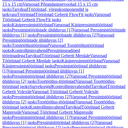
15 x 15 cm
Varuosad Põrandasissevoolud 15 x 15 cm
jaoks
Tarvikud
Tööriistad, võrgukomponendid ja
tarkvara
Tööriistad
Tööriistad Geberit FlowFit jaoks
Varuosad
Tööriistad Geberit FlowFit jaoks
jaoks
Käsipressimistööriistad
Varuosad Käsipressimistööriistad
jaoks
Pressimistööriistade ühilduvus [1]
Varuosad Pressimistööriistade
ühilduvus [1] jaoks
Pressimistööriistade ühilduvus [2]
Varuosad
Pressimistööriistade ühilduvus [2]
jaoks
Torutöötlustööriistad
Varuosad Torutöötlustööriistad
jaoks
Kontrollimisvahend
Pressimisseadmed
tööriistadega
Tarvikud
Tööriistad Geberit Meplale
Varuosad
Tööriistad Geberit Meplale jaoks
Käsipressimistööriistad
Varuosad
Käsipressimistööriistad jaoks
Pressimistööriistad ühilduvus
[1]
Varuosad Pressimistööriistad ühilduvus [1]
jaoks
Pressimistööriistad ühilduvus [2]
Varuosad Pressimistööriistad
ühilduvus [2] jaoks
Toortöötlus-tööriistad
Varuosad Toortöötlus-
tööriistad jaoks
Survekorgid
Kontrollimisvahendid
Tarvikud
Tööriistad
Geberit Volexile
Varuosad Tööriistad Geberit Volexile
jaoks
Pressimistööriistad ühilduvus [2]
Varuosad Pressimistööriistad
ühilduvus [2] jaoks
Toortöötlus-tööriistad
Varuosad Toortöötlus-
tööriistad jaoks
Kontrollimisvahend
Tarvikud
Tööriistad Geberit
Mapressile
Varuosad Tööriistad Geberit Mapressile
jaoks
Pressimistööriistad ühilduvus [1]
Varuosad Pressimistööriistad
ühilduvus [1] jaoks
Pressimistööriistad ühilduvus [2]
Varuosad
Pressimistööriistad ühilduvus [2] jaoks
Pressimistööriistad ühilduvus