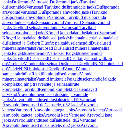
jaoks
Duširennid
Varuosad Duširennid jaoks
Tarvikud
duširennidele
Varuosad Tarvikud duširennidele jaoks
Dušipõranda
äravoolud
Varuosad Dušipõranda äravoolud jaoks
Tarvikud
dušipõranda äravooludele
Varuosad Tarvikud dušipõranda
äravooludele jaoks
Seinaäravoolud
Varuosad Seinaäravoolud
jaoks
Tarvikud seinaäravooludele
Varuosad Tarvikud
seinaäravooludele jaoks
Kõrged ja madalad dušialused
Varuosad
Kõrged ja madalad dušialused jaoks
Mineraalmaterjalist madalad
dušialused ja Geberit Duofix paigalduselemendid
Dušialused
mineraalmaterjalist
Varuosad Dušialused mineraalmaterjalist
jaoks
Paigalduselemendid
Varuosad Paigalduselemendid
jaoks
Tarvikud
Dušiseinad
Dušiseinad
Duši külgseinad walk-in
duššiseinale
Vannieraldusseinad
Dušiuksed
Tarvikud
Nišši hoiukastid
duššidele
Nišši hoiukastid
Tarvikud
Vannid
Vannid
sanitaarakrüülist
Ristkülikukujulised vannid
Vannid
mineraalmaterjalist
Vannid imikutele
Paigalduselemendid
Jalgade
komplektid ning traaversite ja seinaankrute
komplektid
Tarvikud
Remondikomplektid
Täiendavad
tarvikud
Äravooluühendused duššide ja vannide
jaoks
Äravooluühendused dušialustele, d52
Varuosad
Äravooluühendused dušialustele, d52 jaoks
Äravoolu
kattega
Varuosad Äravoolu kattega jaoks
Äravoolu katteta
Varuosad
Äravoolu katteta jaoks
Äravoolu kate
Varuosad Äravoolu kate
jaoks
Äravooluühendused dušialustele, d62
Varuosad
Äravooluühendused dušialustele, d62 jaoks
Äravoolu