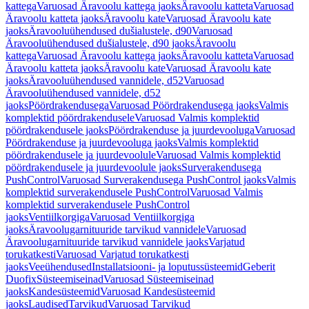
kattega
Varuosad Äravoolu kattega jaoks
Äravoolu katteta
Varuosad
Äravoolu katteta jaoks
Äravoolu kate
Varuosad Äravoolu kate
jaoks
Äravooluühendused dušialustele, d90
Varuosad
Äravooluühendused dušialustele, d90 jaoks
Äravoolu
kattega
Varuosad Äravoolu kattega jaoks
Äravoolu katteta
Varuosad
Äravoolu katteta jaoks
Äravoolu kate
Varuosad Äravoolu kate
jaoks
Äravooluühendused vannidele, d52
Varuosad
Äravooluühendused vannidele, d52
jaoks
Pöördrakendusega
Varuosad Pöördrakendusega jaoks
Valmis
komplektid pöördrakendusele
Varuosad Valmis komplektid
pöördrakendusele jaoks
Pöördrakenduse ja juurdevooluga
Varuosad
Pöördrakenduse ja juurdevooluga jaoks
Valmis komplektid
pöördrakendusele ja juurdevoolule
Varuosad Valmis komplektid
pöördrakendusele ja juurdevoolule jaoks
Surverakendusega
PushControl
Varuosad Surverakendusega PushControl jaoks
Valmis
komplektid surverakendusele PushControl
Varuosad Valmis
komplektid surverakendusele PushControl
jaoks
Ventiilkorgiga
Varuosad Ventiilkorgiga
jaoks
Äravoolugarnituuride tarvikud vannidele
Varuosad
Äravoolugarnituuride tarvikud vannidele jaoks
Varjatud
torukatkesti
Varuosad Varjatud torukatkesti
jaoks
Veeühendused
Installatsiooni- ja loputussüsteemid
Geberit
Duofix
Süsteemiseinad
Varuosad Süsteemiseinad
jaoks
Kandesüsteemid
Varuosad Kandesüsteemid
jaoks
Laudised
Tarvikud
Varuosad Tarvikud