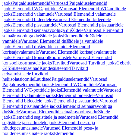
jaoks
Paigalduselemendid
Varuosad Paigalduselemendid
jaoks
Elemendid WC-pottidele
Varuosad Elemendid WC-pottidele
jaoks
Elemendid valamutele
Varuosad Elemendid valamutele
jaoks
Elemendid bideedele
Varuosad Elemendid bideedele
jaoks
Elemendid pissuaaridele
Varuosad Elemendid pissuaaridele
jaoks
Elemendid seinaäravooluga duššidele
Varuosad Elemendid
seinaäravooluga duššidele jaoks
Elemendid duššidele ja
vannidele
Varuosad Elemendid duššidele ja vannidele
jaoks
Elemendid dušieraldusseintele
Elemendid
koristajavalamutele
Varuosad Elemendid koristajavalamutele
jaoks
Elemendid konsoolkoormustele
Varuosad Elemendid
konsoolkoormustele jaoks
Tarvikud
Varuosad Tarvikud jaoks
Geberit
GIS
Süsteemiseinad
Kandesüsteemid
Tarvikud
eelvalmististele
Tarvikud
heliisolatsioonile
Laudised
Paigalduselemendid
Varuosad
Paigalduselemendid jaoks
Elemendid WC-pottidele
Varuosad
Elemendid WC-pottidele jaoks
Elemendid valamutele
Varuosad
Elemendid valamutele jaoks
Elemendid bideedele
Varuosad
Elemendid bideedele jaoks
Elemendid pissuaaridele
Varuosad
Elemendid pissuaaridele jaoks
Elemendid seinaäravooluga
duššidele
Varuosad Elemendid seinaäravooluga duššidele
jaoks
Elemendid segistitele ja seadmetele
Varuosad Elemendid
segistitele ja seadmetele jaoks
Elemendid pesu- ja
nõudepesumasinatele
Varuosad Elemendid pesu- ja
nõudepesumasinatele jaoks
Elemendid