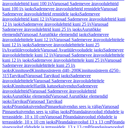
äravoolulehtrid kuni 100 l/s
Varuosad Sademevee äravoolulehtrid
kuni 100 l/s jaoks
Sademevee äravoolulehtrid rennidele
Varuosad
Sademevee äravoolulehtrid rennidele jaoks
Sademevee
äravoolulehtrid kuni 12 l/s
Varuosad Sademevee äravoolulehtrid kuni
12 l/s jaoks
Sademevee äravoolulehtrid kuni 25 l/s
Varuosad
Sademevee äravoolulehtrid kuni 25 l/s jaoks
Aurutõkke
elemendid
Varuosad Aurutõkke elemendid jaoks
Sademevee
äravoolulehtritele kuni 12 l/s
Varuosad Sademevee äravoolulehtritele
kuni 12 l/s jaoks
Sademevee äravoolulehtritele kuni 25
l/s
Avariiülevooludele
Varuosad Avariiülevooludele jaoks
Sademevee
äravoolulehtritele kuni 12 l/s
Varuosad Sademevee äravoolulehtritele
kuni 12 l/s jaoks
Sademevee äravoolulehtritele kuni 25 l/s
Varuosad
Sademevee äravoolulehtritele kuni 25 l/s
jaoks
Kinnitused
Kinnitussüsteem d40–200
Kinnitussüsteem d250–
315
Tarvikud
Varuosad Tarvikud jaoks
Sademevee
äravoolulehtritele
Varuosad Sademevee äravoolulehtritele
jaoks
Kinnitustele
Harilik katusekuivendus
Sademevee
äravoolulehtrid
Varuosad Sademevee äravoolulehtrid
jaoks
Aurutõkke elemendid
Varuosad Aurutõkke elemendid
jaoks
Tarvikud
Varuosad Tarvikud
jaoks
Põrandakuivendus
Pinnasekuivendus sees ja väljas
Varuosad
Pinnasekuivendus sees ja väljas jaoks
Põrandaäravoolud rõdudele ja
terrassidele, 10 x 10 cm
Varuosad Põrandaäravoolud rõdudele ja
terrassidele, 10 x 10 cm jaoks
Põrandaäravoolud 13 x 13 cm
Põranda
sissevoolud rõdudele ja terrassidele, 13 x 13 cm
Põrandasissevoolud