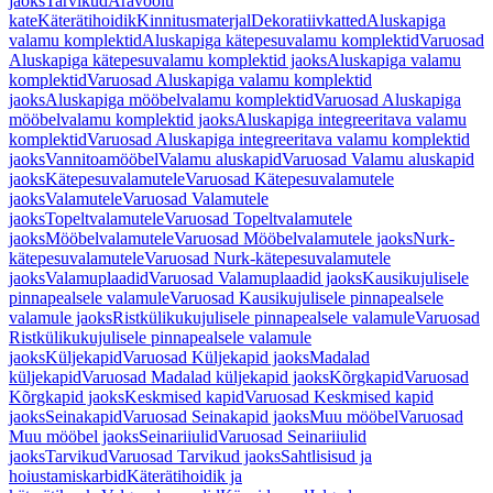
jaoks
Tarvikud
Äravoolu
kate
Käterätihoidik
Kinnitusmaterjal
Dekoratiivkatted
Aluskapiga
valamu komplektid
Aluskapiga kätepesuvalamu komplektid
Varuosad
Aluskapiga kätepesuvalamu komplektid jaoks
Aluskapiga valamu
komplektid
Varuosad Aluskapiga valamu komplektid
jaoks
Aluskapiga mööbelvalamu komplektid
Varuosad Aluskapiga
mööbelvalamu komplektid jaoks
Aluskapiga integreeritava valamu
komplektid
Varuosad Aluskapiga integreeritava valamu komplektid
jaoks
Vannitoamööbel
Valamu aluskapid
Varuosad Valamu aluskapid
jaoks
Kätepesuvalamutele
Varuosad Kätepesuvalamutele
jaoks
Valamutele
Varuosad Valamutele
jaoks
Topeltvalamutele
Varuosad Topeltvalamutele
jaoks
Mööbelvalamutele
Varuosad Mööbelvalamutele jaoks
Nurk-
kätepesuvalamutele
Varuosad Nurk-kätepesuvalamutele
jaoks
Valamuplaadid
Varuosad Valamuplaadid jaoks
Kausikujulisele
pinnapealsele valamule
Varuosad Kausikujulisele pinnapealsele
valamule jaoks
Ristkülikukujulisele pinnapealsele valamule
Varuosad
Ristkülikukujulisele pinnapealsele valamule
jaoks
Küljekapid
Varuosad Küljekapid jaoks
Madalad
küljekapid
Varuosad Madalad küljekapid jaoks
Kõrgkapid
Varuosad
Kõrgkapid jaoks
Keskmised kapid
Varuosad Keskmised kapid
jaoks
Seinakapid
Varuosad Seinakapid jaoks
Muu mööbel
Varuosad
Muu mööbel jaoks
Seinariiulid
Varuosad Seinariiulid
jaoks
Tarvikud
Varuosad Tarvikud jaoks
Sahtlisisud ja
hoiustamiskarbid
Käterätihoidik ja