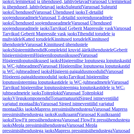
jaoks
Üleminekud ja ühendused, lahtivõetavad
Varuosad Üleminekud
ja ühendused, lahtivõetavad jaoks
Sulgurid
Varuosad Sulgurid
jaoks
Ühendused
Varuosad Ühendused jaoks
T-detailid
soojendusseadmele
Varuosad T-detailid soojendusseadmele
jaoks
Ühendused soojendusseadmele
Varuosad Ühendused
soojendusseadmele jaoks
Tarvikud Geberit Mapressile vask
Varuosad
Tarvikud Geberit Mapressile vask jaoks
Tihendid torudele ja
muhvidele
Katted torudele
Kinnitused torudele
Kinnitused
ühendustele
Varuosad Kinnitused ühendustele
jaoks
Süsteemitihendid
Komplektid kruvid äärikühendustele
Geberit
hügieenisüsteem
Hügieeniloputusüksused
Varuosad
Hügieeniloputusüksused jaoks
Hügieenilise loputusega loputuskastid
ja WC-juhtseadmed
Varuosad Hügieenilise loputusega loputuskastid
ja WC-juhtseadmed jaoks
Hügieeni-paigaldusmoodulid
Varuosad
Hügieeni-paigaldusmoodulid jaoks
Tarvikud hügieenilise
loputussüsteemiga loputuskastidele ja WC-juhtseadmetele
Varuosad
Tarvikud hügieenilise loputussüsteemiga loputuskastidele ja WC-
juhtseadmetele jaoks
Toiteplokid
Varuosad Toiteplokid
jaoks
Võrgukomponendid
Toruarmatuurid
Sirged istmeventiilid
varjatud montaažiks
Varuosad Sirged istmeventiilid varjatud
montaažiks jaoks
Mapress pressimisühendustega
Varuosad Mapress
pressimisühendustega jaoks
Kuulkraanid
Varuosad Kuulkraanid
jaoks
FlowFit pressühendustega
Varuosad FlowFit pressühendustega
jaoks
Mepla pressimisühendustega
Varuosad Mepla
pressimisühendustega jaoks
Mapress pressimisühendustega
Varuosad