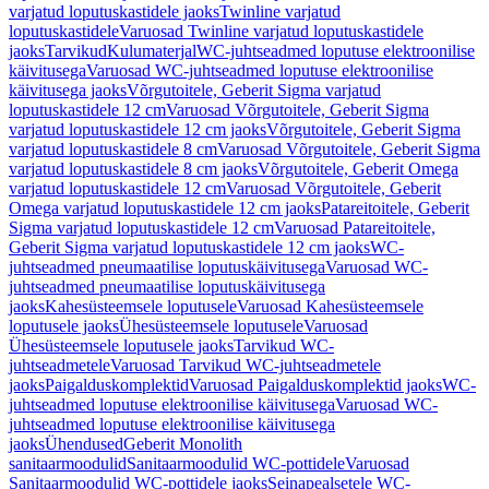
varjatud loputuskastidele jaoks
Twinline varjatud
loputuskastidele
Varuosad Twinline varjatud loputuskastidele
jaoks
Tarvikud
Kulumaterjal
WC-juhtseadmed loputuse elektroonilise
käivitusega
Varuosad WC-juhtseadmed loputuse elektroonilise
käivitusega jaoks
Võrgutoitele, Geberit Sigma varjatud
loputuskastidele 12 cm
Varuosad Võrgutoitele, Geberit Sigma
varjatud loputuskastidele 12 cm jaoks
Võrgutoitele, Geberit Sigma
varjatud loputuskastidele 8 cm
Varuosad Võrgutoitele, Geberit Sigma
varjatud loputuskastidele 8 cm jaoks
Võrgutoitele, Geberit Omega
varjatud loputuskastidele 12 cm
Varuosad Võrgutoitele, Geberit
Omega varjatud loputuskastidele 12 cm jaoks
Patareitoitele, Geberit
Sigma varjatud loputuskastidele 12 cm
Varuosad Patareitoitele,
Geberit Sigma varjatud loputuskastidele 12 cm jaoks
WC-
juhtseadmed pneumaatilise loputuskäivitusega
Varuosad WC-
juhtseadmed pneumaatilise loputuskäivitusega
jaoks
Kahesüsteemsele loputusele
Varuosad Kahesüsteemsele
loputusele jaoks
Ühesüsteemsele loputusele
Varuosad
Ühesüsteemsele loputusele jaoks
Tarvikud WC-
juhtseadmetele
Varuosad Tarvikud WC-juhtseadmetele
jaoks
Paigalduskomplektid
Varuosad Paigalduskomplektid jaoks
WC-
juhtseadmed loputuse elektroonilise käivitusega
Varuosad WC-
juhtseadmed loputuse elektroonilise käivitusega
jaoks
Ühendused
Geberit Monolith
sanitaarmoodulid
Sanitaarmoodulid WC-pottidele
Varuosad
Sanitaarmoodulid WC-pottidele jaoks
Seinapealsetele WC-