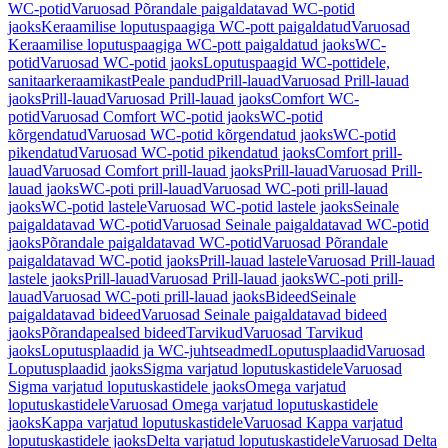
WC-potid
Varuosad Põrandale paigaldatavad WC-potid
jaoks
Keraamilise loputuspaagiga WC-pott paigaldatud
Varuosad
Keraamilise loputuspaagiga WC-pott paigaldatud jaoks
WC-
potid
Varuosad WC-potid jaoks
Loputuspaagid WC-pottidele,
sanitaarkeraamikast
Peale pandud
Prill-lauad
Varuosad Prill-lauad
jaoks
Prill-lauad
Varuosad Prill-lauad jaoks
Comfort WC-
potid
Varuosad Comfort WC-potid jaoks
WC-potid
kõrgendatud
Varuosad WC-potid kõrgendatud jaoks
WC-potid
pikendatud
Varuosad WC-potid pikendatud jaoks
Comfort prill-
lauad
Varuosad Comfort prill-lauad jaoks
Prill-lauad
Varuosad Prill-
lauad jaoks
WC-poti prill-lauad
Varuosad WC-poti prill-lauad
jaoks
WC-potid lastele
Varuosad WC-potid lastele jaoks
Seinale
paigaldatavad WC-potid
Varuosad Seinale paigaldatavad WC-potid
jaoks
Põrandale paigaldatavad WC-potid
Varuosad Põrandale
paigaldatavad WC-potid jaoks
Prill-lauad lastele
Varuosad Prill-lauad
lastele jaoks
Prill-lauad
Varuosad Prill-lauad jaoks
WC-poti prill-
lauad
Varuosad WC-poti prill-lauad jaoks
Bideed
Seinale
paigaldatavad bideed
Varuosad Seinale paigaldatavad bideed
jaoks
Põrandapealsed bideed
Tarvikud
Varuosad Tarvikud
jaoks
Loputusplaadid ja WC-juhtseadmed
Loputusplaadid
Varuosad
Loputusplaadid jaoks
Sigma varjatud loputuskastidele
Varuosad
Sigma varjatud loputuskastidele jaoks
Omega varjatud
loputuskastidele
Varuosad Omega varjatud loputuskastidele
jaoks
Kappa varjatud loputuskastidele
Varuosad Kappa varjatud
loputuskastidele jaoks
Delta varjatud loputuskastidele
Varuosad Delta