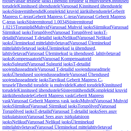
roostevabale terasele jaoks
Tihendid torudele ja muhvidele
Kinnitused
torudele
Kinnitused ühendustele
Varuosad Kinnitused ühendustele
jaoks
Süsteemitihendid
Komplektid kruvid äärikühendustele
Geberit
Mapress C-teras
Geberit Mapress C-teras
Varuosad Geberit Mapress
C-teras jaoks
Süsteemitorud 1.0034
Süsteemitorud
1.0215
Toruniplid
Muhvid
Varuosad Muhvid jaoks
Siirmikud
Varuosad
Siirmikud jaoks
Torupõlved
Varuosad Torupõlved jaoks
T-
detailid
Varuosad T-detailid jaoks
Nelikud
Varuosad Nelikud
jaoks
Üleminekud mittelahtivõetavad
Varuosad Üleminekud
mittelahtivõetavad jaoks
Üleminekud ja ühendused,
lahtivõetavad
Varuosad Üleminekud ja ühendused, lahtivõetavad
jaoks
Kompensaatorid
Varuosad Kompensaatorid
jaoks
Sulgurid
Varuosad Sulgurid jaoks
T-detailid
soojendusseadmele
Varuosad T-detailid soojendusseadmele
jaoks
Ühendused soojendusseadmele
Varuosad Ühendused
soojendusseadmele jaoks
Tarvikud Geberit Mapress C-
terasele
Tihendid torudele ja muhvidele
Katted torudele
Kinnitused
torudele
Kinnitused ühendustele
Süsteemitihendid
Komplektid kruvid
äärikühendustele
Geberit Mapress vask
Geberit Mapress
vask
Varuosad Geberit Mapress vask jaoks
Muhvid
Varuosad Muhvid
jaoks
Siirmikud
Varuosad Siirmikud jaoks
Torupõlved
Varuosad
Torupõlved jaoks
T-detailid
Varuosad T-detailid jaoks
Sees asuv
tsirkulatsioon
Varuosad Sees asuv tsirkulatsioon
jaoks
Nelikud
Varuosad Nelikud jaoks
Üleminekud
mittelahtivõetavad
Varuosad Üleminekud mittelahtivõetavad