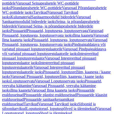
pottidele
Varuosad Seinapealsetele WC-pottidele
jaoks
Põrandapealsetele WC-pottidele
Varuosad Põrandapealsetele
WC-pottidele jaoks
Tarvikud
Varuosad Tarvikud
jaoks
Kulumaterjal
Sanitaarmoodulid bideedele
Varuosad
Sanitaarmoodulid bideedele jaoks
Seina- ja põrandapealsetele
bideedele
Varuosad Seina- ja põrandapealsetele bideedele
jaoks
Pissuaarid
Pissuaarid, loputusega, loputusservaga
Varuosad
Pissuaarid, loputusega, loputusservaga jaoks
Ilma kaaneta
Varuosad
Ilma kaaneta jaoks
Pissuaarid, loputusega, loputusservata
Varuosad
Pissuaarid, loputusega, loputusservata jaoks
Pindpaigaldatava või
varjatud pissuaari loputusregulaatorile
Varuosad Pindpaigaldatava
või varjatud pissuaari loputusregulaatorile jaoks
Integreeritud
pissuaari loputusregulaator
Varuosad Integreeritud pissuaari
loputusregulaator jaoks
Integreeritud pissuaari
loputusregulaatorile
Varuosad Integreeritud pissuaari
loputusregulaatorile jaoks
Pissuaarid, loputusrežiim, kaanega / kaane
jaoks
Varuosad Pissuaarid, loputusrežiim, kaanega / kaane jaoks
jaoks
Loputusservata
Varuosad Loputusservata jaoks
Pissuaarid,
veevaba käitamine
Varuosad Pissuaarid, veevaba käitamine
jaoks
Ilma kaaneta
Varuosad Ilma kaaneta jaoks
Pissuaaride
eraldusseinad
Pissuaaride plastist eraldusseinad
Pissuaaride klaasist
eraldusseinad
Pissuaaride sanitaarkeraamikast
eraldusseinad
Tarvikud
Varuosad Tarvikud jaoks
Sifoonid ja
sifoonitarvikud
Loputustorud, loputuspõlved ja üleminekud
Varuosad
Loputustorud, loputuspõlved ja üleminekud