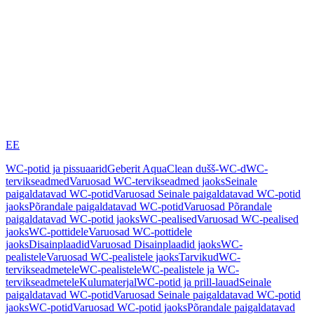
EE
WC-potid ja pissuaarid
Geberit AquaClean dušš-WC-d
WC-
tervikseadmed
Varuosad WC-tervikseadmed jaoks
Seinale
paigaldatavad WC-potid
Varuosad Seinale paigaldatavad WC-potid
jaoks
Põrandale paigaldatavad WC-potid
Varuosad Põrandale
paigaldatavad WC-potid jaoks
WC-pealised
Varuosad WC-pealised
jaoks
WC-pottidele
Varuosad WC-pottidele
jaoks
Disainplaadid
Varuosad Disainplaadid jaoks
WC-
pealistele
Varuosad WC-pealistele jaoks
Tarvikud
WC-
tervikseadmetele
WC-pealistele
WC-pealistele ja WC-
tervikseadmetele
Kulumaterjal
WC-potid ja prill-lauad
Seinale
paigaldatavad WC-potid
Varuosad Seinale paigaldatavad WC-potid
jaoks
WC-potid
Varuosad WC-potid jaoks
Põrandale paigaldatavad