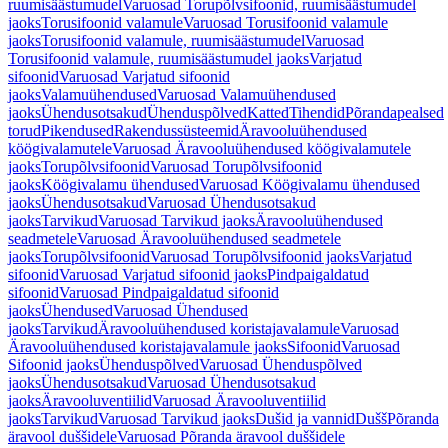
ruumisäästumudel
Varuosad Torupõlvsifoonid, ruumisäästumudel
jaoks
Torusifoonid valamule
Varuosad Torusifoonid valamule
jaoks
Torusifoonid valamule, ruumisäästumudel
Varuosad
Torusifoonid valamule, ruumisäästumudel jaoks
Varjatud
sifoonid
Varuosad Varjatud sifoonid
jaoks
Valamuühendused
Varuosad Valamuühendused
jaoks
Ühendusotsakud
Ühenduspõlved
Katted
Tihendid
Põrandapealsed
torud
Pikendused
Rakendussüsteemid
Äravooluühendused
köögivalamutele
Varuosad Äravooluühendused köögivalamutele
jaoks
Torupõlvsifoonid
Varuosad Torupõlvsifoonid
jaoks
Köögivalamu ühendused
Varuosad Köögivalamu ühendused
jaoks
Ühendusotsakud
Varuosad Ühendusotsakud
jaoks
Tarvikud
Varuosad Tarvikud jaoks
Äravooluühendused
seadmetele
Varuosad Äravooluühendused seadmetele
jaoks
Torupõlvsifoonid
Varuosad Torupõlvsifoonid jaoks
Varjatud
sifoonid
Varuosad Varjatud sifoonid jaoks
Pindpaigaldatud
sifoonid
Varuosad Pindpaigaldatud sifoonid
jaoks
Ühendused
Varuosad Ühendused
jaoks
Tarvikud
Äravooluühendused koristajavalamule
Varuosad
Äravooluühendused koristajavalamule jaoks
Sifoonid
Varuosad
Sifoonid jaoks
Ühenduspõlved
Varuosad Ühenduspõlved
jaoks
Ühendusotsakud
Varuosad Ühendusotsakud
jaoks
Äravooluventiilid
Varuosad Äravooluventiilid
jaoks
Tarvikud
Varuosad Tarvikud jaoks
Dušid ja vannid
Dušš
Põranda
äravool duššidele
Varuosad Põranda äravool duššidele