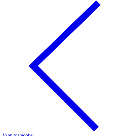
Vannitoamööbel