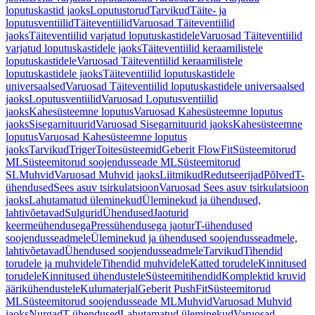
loputuskastid jaoks
Loputustorud
Tarvikud
Täite- ja
loputusventiilid
Täiteventiilid
Varuosad Täiteventiilid
jaoks
Täiteventiilid varjatud loputuskastidele
Varuosad Täiteventiilid
varjatud loputuskastidele jaoks
Täiteventiilid keraamilistele
loputuskastidele
Varuosad Täiteventiilid keraamilistele
loputuskastidele jaoks
Täiteventiilid loputuskastidele
universaalsed
Varuosad Täiteventiilid loputuskastidele universaalsed
jaoks
Loputusventiilid
Varuosad Loputusventiilid
jaoks
Kahesüsteemne loputus
Varuosad Kahesüsteemne loputus
jaoks
Sisegarnituurid
Varuosad Sisegarnituurid jaoks
Kahesüsteemne
loputus
Varuosad Kahesüsteemne loputus
jaoks
Tarvikud
Triger
Toitesüsteemid
Geberit FlowFit
Süsteemitorud
ML
Süsteemitorud soojendusseade ML
Süsteemitorud
SL
Muhvid
Varuosad Muhvid jaoks
Liitmikud
Redutseerijad
Põlved
T-
ühendused
Sees asuv tsirkulatsioon
Varuosad Sees asuv tsirkulatsioon
jaoks
Lahutamatud üleminekud
Üleminekud ja ühendused,
lahtivõetavad
Sulgurid
Ühendused
Jaoturid
keermeühendusega
Pressühendusega jaotur
T-ühendused
soojendusseadmele
Üleminekud ja ühendused soojendusseadmele,
lahtivõetavad
Ühendused soojendusseadmele
Tarvikud
Tihendid
torudele ja muhvidele
Tihendid muhvidele
Katted torudele
Kinnitused
torudele
Kinnitused ühendustele
Süsteemitihendid
Komplektid kruvid
äärikühendustele
Kulumaterjal
Geberit PushFit
Süsteemitorud
ML
Süsteemitorud soojendusseade ML
Muhvid
Varuosad Muhvid
jaoks
Nurgad
T-ühendused
Lahutamatud üleminekud
Varuosad