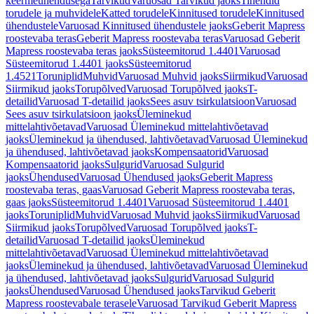
keermeühendusega
Tarvikud
Varuosad Tarvikud jaoks
Tihendid
torudele ja muhvidele
Katted torudele
Kinnitused torudele
Kinnitused
ühendustele
Varuosad Kinnitused ühendustele jaoks
Geberit Mapress
roostevaba teras
Geberit Mapress roostevaba teras
Varuosad Geberit
Mapress roostevaba teras jaoks
Süsteemitorud 1.4401
Varuosad
Süsteemitorud 1.4401 jaoks
Süsteemitorud
1.4521
Toruniplid
Muhvid
Varuosad Muhvid jaoks
Siirmikud
Varuosad
Siirmikud jaoks
Torupõlved
Varuosad Torupõlved jaoks
T-
detailid
Varuosad T-detailid jaoks
Sees asuv tsirkulatsioon
Varuosad
Sees asuv tsirkulatsioon jaoks
Üleminekud
mittelahtivõetavad
Varuosad Üleminekud mittelahtivõetavad
jaoks
Üleminekud ja ühendused, lahtivõetavad
Varuosad Üleminekud
ja ühendused, lahtivõetavad jaoks
Kompensaatorid
Varuosad
Kompensaatorid jaoks
Sulgurid
Varuosad Sulgurid
jaoks
Ühendused
Varuosad Ühendused jaoks
Geberit Mapress
roostevaba teras, gaas
Varuosad Geberit Mapress roostevaba teras,
gaas jaoks
Süsteemitorud 1.4401
Varuosad Süsteemitorud 1.4401
jaoks
Toruniplid
Muhvid
Varuosad Muhvid jaoks
Siirmikud
Varuosad
Siirmikud jaoks
Torupõlved
Varuosad Torupõlved jaoks
T-
detailid
Varuosad T-detailid jaoks
Üleminekud
mittelahtivõetavad
Varuosad Üleminekud mittelahtivõetavad
jaoks
Üleminekud ja ühendused, lahtivõetavad
Varuosad Üleminekud
ja ühendused, lahtivõetavad jaoks
Sulgurid
Varuosad Sulgurid
jaoks
Ühendused
Varuosad Ühendused jaoks
Tarvikud Geberit
Mapress roostevabale terasele
Varuosad Tarvikud Geberit Mapress