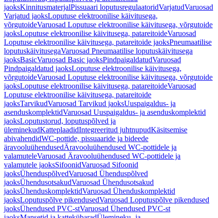
jaoks
Kinnitusmaterjal
Pissuaari loputusregulaatorid
Varjatud
Varuosad
Varjatud jaoks
Loputuse elektroonilise käivitusega,
võrgutoide
Varuosad Loputuse elektroonilise käivitusega, võrgutoide
jaoks
Loputuse elektroonilise käivitusega, patareitoide
Varuosad
Loputuse elektroonilise käivitusega, patareitoide jaoks
Pneumaatilise
loputuskäivitusega
Varuosad Pneumaatilise loputuskäivitusega
jaoks
Basic
Varuosad Basic jaoks
Pindpaigaldatud
Varuosad
Pindpaigaldatud jaoks
Loputuse elektroonilise käivitusega,
võrgutoide
Varuosad Loputuse elektroonilise käivitusega, võrgutoide
jaoks
Loputuse elektroonilise käivitusega, patareitoide
Varuosad
Loputuse elektroonilise käivitusega, patareitoide
jaoks
Tarvikud
Varuosad Tarvikud jaoks
Uuspaigaldus- ja
asenduskomplektid
Varuosad Uuspaigaldus- ja asenduskomplektid
jaoks
Loputustorud, loputuspõlved ja
üleminekud
Katteplaadid
Integreeritud juhtnupud
Käsitsemise
abivahendid
WC-pottide, pissuaaride ja bideede
äravooluühendused
Äravooluühendused WC-pottidele ja
valamutele
Varuosad Äravooluühendused WC-pottidele ja
valamutele jaoks
Sifoonid
Varuosad Sifoonid
jaoks
Ühenduspõlved
Varuosad Ühenduspõlved
jaoks
Ühendusotsakud
Varuosad Ühendusotsakud
jaoks
Ühenduskomplektid
Varuosad Ühenduskomplektid
jaoks
Loputuspõlve pikendused
Varuosad Loputuspõlve pikendused
jaoks
Ühendused PVC-st
Varuosad Ühendused PVC-st
jaoks
Mansetid ja kattekübarad
Ülemineku- ja