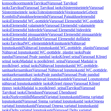
konsoolkoormustele
Tarvikud
Varuosad Tarvikud
jaoks
Tarvikud
Varuosad Tarvikud jaoks
Süsteemiseintele
Varuosad
Süsteemiseintele jaoks
Toitesüsteemidele
Veeärastusele
Geberit
Kombifix
Paigalduselemendid
Varuosad Paigalduselemendid
jaoks
Elemendid WC-pottidele
Varuosad Elemendid WC-pottidele
jaoks
Elemendid valamutele
Varuosad Elemendid valamutele
jaoks
Elemendid bideedele
Varuosad Elemendid bideedele
jaoks
Elemendid pissuaaridele
Varuosad Elemendid pissuaaridele
jaoks
Elemendid duššidele
Varuosad Elemendid duššidele
jaoks
Tarvikud
WC-elementidele
Kinnitustele
Nähtavad
loputuskastid
Nähtavad loputuskastid WC-pottidele, plastist
Varuosad
Nähtavad loputuskastid WC-pottidele, plastist jaoks
Peale
pandud
Varuosad Peale pandud jaoks
Kõrgel seinal
Varuosad Kõrgel
seinal jaoks
Madalal ja poolkõrgel, seinal
Varuosad Madalal ja
poolkõrgel, seinal jaoks
Nähtavad loputuskastid WC-pottidele,
sanitaarkeraamikast
Varuosad Nähtavad loputuskastid WC-pottidele,
sanitaarkeraamikast jaoks
Peale pandud
Varuosad Peale pandud
jaoks
Loputustorud nähtavad loputuskastidele
Varuosad Loputustorud
nähtavad loputuskastidele jaoks
Kõrgel rippuv
Varuosad Kõrgel
rippuv jaoks
Madalal ja poolkõrgel, seinal
Tarvikud
Varuosad
Tarvikud jaoks
Ühendused
Varuosad Ühendused
jaoks
Nurkventiilid
Mansetid
Varjatud loputuskastid
Sigma varjatud
loputuskastid
Varuosad Sigma varjatud loputuskastid jaoks
Omega
varjatud loputuskastid
Varuosad Omega varjatud loputuskastid
jaoks
Delta varjatud loputuskastid
Varuosad Delta varjatud