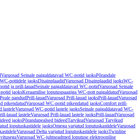
d
Varuosad Seinale paigaldatavad WC-potid jaoks
Põrandale
WC-pottidele jaoks
Disainplaadid
Varuosad Disainplaadid jaoks
WC-
tid ja prill-lauad
Seinale paigaldatavad WC-potid
Varuosad Seinale
potid jaoks
Keraamilise loputuspaagiga WC-pott paigaldatud
Varuosad
Peale pandud
Prill-lauad
Varuosad Prill-lauad jaoks
Prill-lauad
Varuosad
d pikendatud
Varuosad WC-potid pikendatud jaoks
Comfort prill-
 lastele
Varuosad WC-potid lastele jaoks
Seinale paigaldatavad WC-
rill-lauad lastele
Varuosad Prill-lauad lastele jaoks
Prill-lauad
Varuosad
ideed jaoks
Põrandapealsed bideed
Tarvikud
Varuosad Tarvikud
tud loputuskastidele jaoks
Omega varjatud loputuskastidele
Varuosad
kastidele
Varuosad Delta varjatud loputuskastidele jaoks
Twinline
ivitusega
Varuosad WC-juhtseadmed loputuse elektroonilise