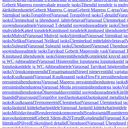
Geberit Mapress roostevabale terasele jaoks
Tihendid torudele ja muhv
äärikühendustele
Geberit Mapress C-teras
Geberit Mapress C-teras
Varu
Siirmikud jaoks
Torupõlved
Varuosad Torupõlved jaoks
T-detailid
Varuo
jaoks
Üleminekud ja ühendused, lahtivõetavad
Varuosad Üleminekud ja
soojendusseadmele
Varuosad T-detailid soojendusseadmele jaoks
Ühen
muhvidele
Katted torudele
Kinnitused torudele
Kinnitused ühendustele
jaoks
Muhvid
Varuosad Muhvid jaoks
Siirmikud
Varuosad Siirmikud ja
jaoks
Nelikud
Varuosad Nelikud jaoks
Üleminekud mittelahtivõetavad
V
jaoks
Sulgurid
Varuosad Sulgurid jaoks
Ühendused
Varuosad Ühenduse
soojendusseadmele jaoks
Tarvikud Geberit Mapressile vask
Varuosad T
Kinnitused ühendustele jaoks
Süsteemitihendid
Komplektid kruvid äär
ja WC-juhtseadmed
Varuosad Hügieenilise loputusega loputuskastid 
loputuskastidele ja WC-juhtseadmetele
Varuosad Tarvikud hügieenilis
jaoks
Võrgukomponendid
Toruarmatuurid
Sirged istmeventiilid varjat
jaoks
Kuulkraanid
Varuosad Kuulkraanid jaoks
FlowFit pressühendust
pressimisühendustega
Varuosad Mapress pressimisühendustega jaoks
K
pressimisühendustega
Varuosad Mepla pressimisühendustega jaoks
Vol
pressimisühendustega
Õhueemaldusventiilid soojendusseadmele
Kiirõh
lisandid
Paisuvuugid
Torupõlve toed
Jaotuskapid
Jaotuskapid metallist
Ja
jaoks
Kuulkraanid
Termomeetrid
Üleminekud
Varuosad Üleminekud ja
jaoks
Jaoturid küttekeharingidele
Varuosad Jaoturid küttekeharingidele
jaoks
Möödaviigud
Reguleerimiskomponendid
Seadeajamid
Ruumiterm
äravoolusüsteemid
Geberit Silent-db20
Torud
Kujudetailid
Varuosad Kuj
liitmikud
Põlved
Erikujulised detailid
Ühendused
Varuosad Ühendused 