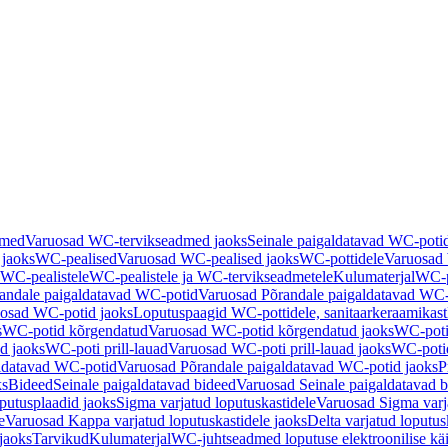
dmed
Varuosad WC-tervikseadmed jaoks
Seinale paigaldatavad WC-poti
 jaoks
WC-pealised
Varuosad WC-pealised jaoks
WC-pottidele
Varuosad 
WC-pealistele
WC-pealistele ja WC-tervikseadmetele
Kulumaterjal
WC-po
andale paigaldatavad WC-potid
Varuosad Põrandale paigaldatavad WC-
osad WC-potid jaoks
Loputuspaagid WC-pottidele, sanitaarkeraamikast
s
WC-potid kõrgendatud
Varuosad WC-potid kõrgendatud jaoks
WC-poti
ad jaoks
WC-poti prill-lauad
Varuosad WC-poti prill-lauad jaoks
WC-potid
ldatavad WC-potid
Varuosad Põrandale paigaldatavad WC-potid jaoks
P
ks
Bideed
Seinale paigaldatavad bideed
Varuosad Seinale paigaldatavad b
utusplaadid jaoks
Sigma varjatud loputuskastidele
Varuosad Sigma varja
e
Varuosad Kappa varjatud loputuskastidele jaoks
Delta varjatud loputus
jaoks
Tarvikud
Kulumaterjal
WC-juhtseadmed loputuse elektroonilise kä