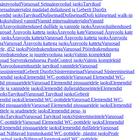
aäravoolud
Varuosad Seinaäravoolud jaoks
Tarvikud
eraalmaterjalist madalad dušialused ja Geberit Duofix
endid jaoks
Tarvikud
Dušiseinad
Dušiseinad
Duši külgseinad walk-in
ikukujulised vannid
Vannid mineraalmaterjalist
Vannid
ud
Äravooluühendused duššide ja vannide jaoks
Äravooluühendused
uosad Äravoolu katteta jaoks
Äravoolu kate
Varuosad Äravoolu kate
 jaoks
Äravoolu katteta
Varuosad Äravoolu katteta jaoks
Äravoolu
ga
Varuosad Äravoolu kattega jaoks
Äravoolu katteta
Varuosad
le, d52 jaoks
Pöördrakendusega
Varuosad Pöördrakendusega
ördrakenduse ja juurdevooluga jaoks
Valmis komplektid
osad Surverakendusega PushControl jaoks
Valmis komplektid
Äravoolugarnituuride tarvikud vannidele
Varuosad
utussüsteemid
Geberit Duofix
Süsteemiseinad
Varuosad Süsteemiseinad
mendid jaoks
Elemendid WC-pottidele
Varuosad Elemendid WC-
id pissuaaridele
Varuosad Elemendid pissuaaridele jaoks
Elemendid
le ja vannidele jaoks
Elemendid dušieraldusseintele
Elemendid
aoks
Tarvikud
Varuosad Tarvikud jaoks
Geberit
endid jaoks
Elemendid WC-pottidele
Varuosad Elemendid WC-
id pissuaaridele
Varuosad Elemendid pissuaaridele jaoks
Elemendid
tele ja seadmetele jaoks
Elemendid pesu- ja
oks
Tarvikud
Varuosad Tarvikud jaoks
Süsteemiseintele
Varuosad
-pottidele
Varuosad Elemendid WC-pottidele jaoks
Elemendid
Elemendid pissuaaridele jaoks
Elemendid duššidele
Varuosad
ad Nähtavad loputuskastid WC-pottidele, plastist jaoks
Peale
seinal jaoks
Nähtavad loputuskastid WC-pottidele,