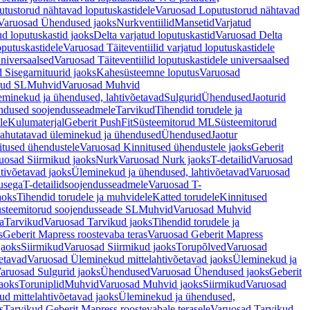
tustorud nähtavad loputuskastidele
Varuosad Loputustorud nähtavad
Varuosad Ühendused jaoks
Nurkventiilid
Mansetid
Varjatud
d loputuskastid jaoks
Delta varjatud loputuskastid
Varuosad Delta
oputuskastidele
Varuosad Täiteventiilid varjatud loputuskastidele
universaalsed
Varuosad Täiteventiilid loputuskastidele universaalsed
 Sisegarnituurid jaoks
Kahesüsteemne loputus
Varuosad
rud SL
Muhvid
Varuosad Muhvid
eminekud ja ühendused, lahtivõetavad
Sulgurid
Ühendused
Jaoturid
dused soojendusseadmele
Tarvikud
Tihendid torudele ja
le
Kulumaterjal
Geberit PushFit
Süsteemitorud ML
Süsteemitorud
ahutatavad üleminekud ja ühendused
Ühendused
Jaotur
itused ühendustele
Varuosad Kinnitused ühendustele jaoks
Geberit
uosad Siirmikud jaoks
Nurk
Varuosad Nurk jaoks
T-detailid
Varuosad
tivõetavad jaoks
Üleminekud ja ühendused, lahtivõetavad
Varuosad
usega
T-detailidsoojendusseadmele
Varuosad T-
aoks
Tihendid torudele ja muhvidele
Katted torudele
Kinnitused
steemitorud soojendusseade SL
Muhvid
Varuosad Muhvid
a
Tarvikud
Varuosad Tarvikud jaoks
Tihendid torudele ja
s
Geberit Mapress roostevaba teras
Varuosad Geberit Mapress
jaoks
Siirmikud
Varuosad Siirmikud jaoks
Torupõlved
Varuosad
etavad
Varuosad Üleminekud mittelahtivõetavad jaoks
Üleminekud ja
aruosad Sulgurid jaoks
Ühendused
Varuosad Ühendused jaoks
Geberit
aoks
Toruniplid
Muhvid
Varuosad Muhvid jaoks
Siirmikud
Varuosad
d mittelahtivõetavad jaoks
Üleminekud ja ühendused,
s
Tarvikud Geberit Mapress roostevabale terasele
Varuosad Tarvikud