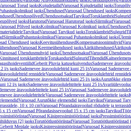
luühendused
Varuosad Äravooluühendused jaoks
Ühenduspõlved
Varuos
Varuosad Torud jaoks
Kujudetailid
Varuosad Kujudetailid jaoks
Torupõlv
Puhastuskolmikud jaoks
Ühendused
Varuosad Ühendused jaoks
Kompens
ndused
Ühenduspõlved
Ühendusotsakud
Tarvikud
Toruklambrid
Sulgurid
rupõlved jaoks
Harutorud
Varuosad Harutorud jaoks
Siirmikud
Varuosad 
Varuosad Põlved jaoks
Kolmikud
Varuosad Kolmikud jaoks
Ühendused
V
materjalidele
Tarvikud
Varuosad Tarvikud jaoks
Toruklambrid
Sulgurid
Ti
ud
Siirmikud
Puhastuskolmikud
Varuosad Puhastuskolmikud jaoks
Ülemi
sad Ühendused jaoks
Keevitusühendused
Kompensatsioonimuhvid
Varu
ühendused
Varuosad Keermeühendused jaoks
Äärikühendused
Äärikpuk
Varuosad Ühendusmuhvid jaoks
Ühendusotsakud
Varuosad Ühendusots
Kinnitused toruklambritele
Torukandurid
Sulgurid
Tihendid
Kaitseelemen
agasihoideventiilid
Geberit Pluvia katusekuivendus
Sademevee äravoolul
2 l/s jaoks
Sademevee äravoolulehtrid kuni 25 l/s
Varuosad Sademevee är
ravoolulehtrid rennidele
Varuosad Sademevee äravoolulehtrid rennidel
s
Varuosad Sademevee äravoolulehtrid kuni 25 l/s jaoks
Aurutõkke elem
ni 12 l/s jaoks
Sademevee äravoolulehtritele kuni 25 l/s
Avariiülevoolu
demevee äravoolulehtritele kuni 25 l/s
Varuosad Sademevee äravoolulehtr
mevee äravoolulehtritele
Varuosad Sademevee äravoolulehtritele jaoks
K
elemendid
Varuosad Aurutõkke elemendid jaoks
Tarvikud
Varuosad Tarv
rrassidele, 10 x 10 cm
Varuosad Põrandaäravoolud rõdudele ja terrassid
5 x 15 cm
Varuosad Põrandasissevoolud 15 x 15 cm jaoks
Tarvikud
Töör
ssimistööriistad
Varuosad Käsipressimistööriistad jaoks
Pressimistööriis
ühilduvus [2] jaoks
Torutöötlustööriistad
Varuosad Torutöötlustööriistad 
Geberit Meplale jaoks
Käsipressimistööriistad
Varuosad Käsipressimistöö