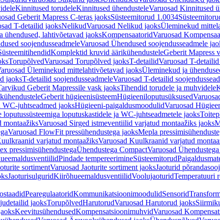
idele
Kinnitused torudele
Kinnitused ühendustele
Varuosad Kinnitused ü
osad Geberit Mapress C-teras jaoks
Süsteemitorud 1.0034
Süsteemitoru
sad T-detailid jaoks
Nelikud
Varuosad Nelikud jaoks
Üleminekud mittel
 ühendused, lahtivõetavad jaoks
Kompensaatorid
Varuosad Kompensaat
dused soojendusseadmele
Varuosad Ühendused soojendusseadmele jao
Süsteemitihendid
Komplektid kruvid äärikühendustele
Geberit Mapress 
oks
Torupõlved
Varuosad Torupõlved jaoks
T-detailid
Varuosad T-detailid
aruosad Üleminekud mittelahtivõetavad jaoks
Üleminekud ja ühendused
d jaoks
T-detailid soojendusseadmele
Varuosad T-detailid soojendussea
arvikud Geberit Mapressile vask jaoks
Tihendid torudele ja muhvidele
K
ikühendustele
Geberit hügieenisüsteem
Hügieeniloputusüksused
Varuosa
ja WC-juhtseadmed jaoks
Hügieeni-paigaldusmoodulid
Varuosad Hügieen
e loputussüsteemiga loputuskastidele ja WC-juhtseadmetele jaoks
Toitep
ud montaažiks
Varuosad Sirged istmeventiilid varjatud montaažiks jaoks
M
ega
Varuosad FlowFit pressühendustega jaoks
Mepla pressimisühendust
uulkraanid varjatud montaažiks
Varuosad Kuulkraanid varjatud montaa
ex pressimisühendustega
Ühendustega Compact
Varuosad Ühendustega
ueemaldusventiilid
Pindade tempereerimine
Süsteemitorud
Paigaldusmate
oturite sortiment
Varuosad Jaoturite sortiment jaoks
Jaoturid põrandasoo
oks
Jaoturisulgurid
Kiirõhueemaldusventiilid
Voolujaoturid
Temperatuuri 
ostaadid
Pearegulaatorid
Kommunikatsioonimoodulid
Sensorid
Transform
udetailid jaoks
Torupõlved
Harutorud
Varuosad Harutorud jaoks
Siirmik
jaoks
Keevitusühendused
Kompensatsioonimuhvid
Varuosad Kompensat