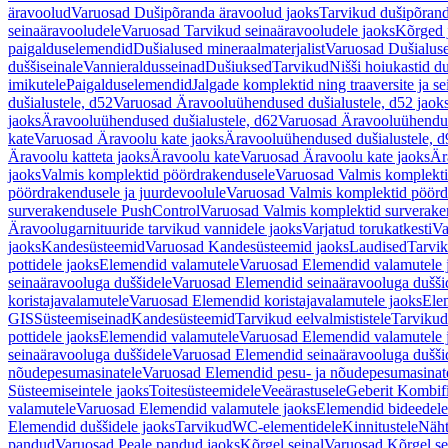
äravoolud
Varuosad Dušipõranda äravoolud jaoks
Tarvikud dušipõrand
seinaäravooludele
Varuosad Tarvikud seinaäravooludele jaoks
Kõrged 
paigalduselemendid
Dušialused mineraalmaterjalist
Varuosad Dušialuse
duššiseinale
Vannieraldusseinad
Dušiuksed
Tarvikud
Nišši hoiukastid d
imikutele
Paigalduselemendid
Jalgade komplektid ning traaversite ja s
dušialustele, d52
Varuosad Äravooluühendused dušialustele, d52 jaok
jaoks
Äravooluühendused dušialustele, d62
Varuosad Äravooluühenduse
kate
Varuosad Äravoolu kate jaoks
Äravooluühendused dušialustele, d
Äravoolu katteta jaoks
Äravoolu kate
Varuosad Äravoolu kate jaoks
Är
jaoks
Valmis komplektid pöördrakendusele
Varuosad Valmis komplekti
pöördrakendusele ja juurdevoolule
Varuosad Valmis komplektid pöördr
surverakendusele PushControl
Varuosad Valmis komplektid surverake
Äravoolugarnituuride tarvikud vannidele jaoks
Varjatud torukatkesti
Va
jaoks
Kandesüsteemid
Varuosad Kandesüsteemid jaoks
Laudised
Tarvi
pottidele jaoks
Elemendid valamutele
Varuosad Elemendid valamutele 
seinaäravooluga duššidele
Varuosad Elemendid seinaäravooluga duššid
koristajavalamutele
Varuosad Elemendid koristajavalamutele jaoks
Ele
GIS
Süsteemiseinad
Kandesüsteemid
Tarvikud eelvalmististele
Tarvikud 
pottidele jaoks
Elemendid valamutele
Varuosad Elemendid valamutele 
seinaäravooluga duššidele
Varuosad Elemendid seinaäravooluga duššid
nõudepesumasinatele
Varuosad Elemendid pesu- ja nõudepesumasinate
Süsteemiseintele jaoks
Toitesüsteemidele
Veeärastusele
Geberit Kombif
valamutele
Varuosad Elemendid valamutele jaoks
Elemendid bideedele
Elemendid duššidele jaoks
Tarvikud
WC-elementidele
Kinnitustele
Näht
pandud
Varuosad Peale pandud jaoks
Kõrgel seinal
Varuosad Kõrgel se