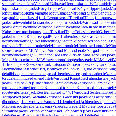
sanitaarkeraamikast
Varuosad Nähtavad loputuskastid WC-pottidele, sa
loputuskastidele jaoks
Kõrgel rippuv
Varuosad Kõrgel rippuv jaoks
Mad
loputuskastid
Sigma varjatud loputuskastid
Varuosad Sigma varjatud lo
varjatud loputuskastid jaoks
Loputustorud
Tarvikud
Täite- ja loputusven
jaoks
Täiteventiilid keraamilistele loputuskastidele
Varuosad Täiteventii
jaoks
Loputusventiilid
Varuosad Loputusventiilid jaoks
Kahesüsteemne 
Kahesüsteemne loputus jaoks
Tarvikud
Triger
Toitesüsteemid
Geberit F
jaoks
Liitmikud
Redutseerijad
Põlved
T-ühendused
Sees asuv tsirkulatsi
keermeühendusega
Pressühendusega jaotur
T-ühendused soojendusse
muhvidele
Tihendid muhvidele
Katted torudele
Kinnitused torudele
Kinn
soojendusseade ML
Muhvid
Varuosad Muhvid jaoks
Nurgad
T-ühendu
keermeühendusega
Kütteühendused
Tarvikud
Varuosad Tarvikud jaoks
Mepla
Süsteemitorud ML
Süsteemitorud soojendusseade ML
Muhvid
V
T-detailid jaoks
Sees asuv tsirkulatsioon
Varuosad Sees asuv tsirkulatsi
Üleminekud ja ühendused, lahtivõetavad jaoks
Sulgurid
Varuosad Sulg
detailidsoojendusseadmele jaoks
Ühendused soojendusseadmele
Varuo
torudele
Kinnitused ühendustele
Varuosad Kinnitused ühendustele jao
jaoks
Üleminekud ja ühendused, lahtivõetavad
Varuosad Üleminekud ja
muhvidele
Katted torudele
Kinnitused torudele
Kinnitused ühendustele
roostevaba teras jaoks
Süsteemitorud 1.4401
Varuosad Süsteemitorud 1
Torupõlved jaoks
T-detailid
Varuosad T-detailid jaoks
Sees asuv tsirkul
ühendused, lahtivõetavad
Varuosad Üleminekud ja ühendused, lahtivõ
Mapress roostevaba teras, gaas
Varuosad Geberit Mapress roostevaba t
Siirmikud jaoks
Torupõlved
Varuosad Torupõlved jaoks
T-detailid
Varuo
lahtivõetavad
Varuosad Üleminekud ja ühendused, lahtivõetavad jaok