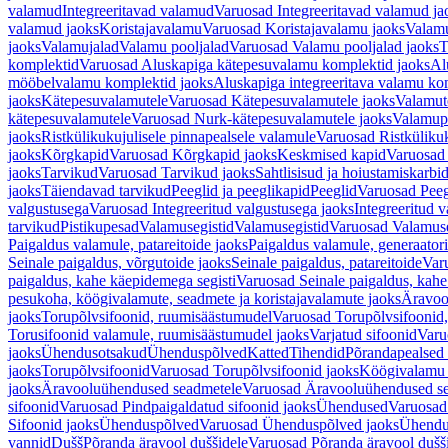
valamud
Integreeritavad valamud
Varuosad Integreeritavad valamud ja
valamud jaoks
Koristajavalamu
Varuosad Koristajavalamu jaoks
Valam
jaoks
Valamujalad
Valamu pooljalad
Varuosad Valamu pooljalad jaoks
T
komplektid
Varuosad Aluskapiga kätepesuvalamu komplektid jaoks
Al
mööbelvalamu komplektid jaoks
Aluskapiga integreeritava valamu ko
jaoks
Kätepesuvalamutele
Varuosad Kätepesuvalamutele jaoks
Valamut
kätepesuvalamutele
Varuosad Nurk-kätepesuvalamutele jaoks
Valamup
jaoks
Ristkülikukujulisele pinnapealsele valamule
Varuosad Ristkülikuk
jaoks
Kõrgkapid
Varuosad Kõrgkapid jaoks
Keskmised kapid
Varuosad
jaoks
Tarvikud
Varuosad Tarvikud jaoks
Sahtlisisud ja hoiustamiskarbi
jaoks
Täiendavad tarvikud
Peeglid ja peeglikapid
Peeglid
Varuosad Peeg
valgustusega
Varuosad Integreeritud valgustusega jaoks
Integreeritud v
tarvikud
Pistikupesad
Valamusegistid
Valamusegistid
Varuosad Valamuse
Paigaldus valamule, patareitoide jaoks
Paigaldus valamule, generaatori
Seinale paigaldus, võrgutoide jaoks
Seinale paigaldus, patareitoide
Varu
paigaldus, kahe käepidemega segisti
Varuosad Seinale paigaldus, kahe
pesukoha, köögivalamute, seadmete ja koristajavalamute jaoks
Äravoo
jaoks
Torupõlvsifoonid, ruumisäästumudel
Varuosad Torupõlvsifoonid,
Torusifoonid valamule, ruumisäästumudel jaoks
Varjatud sifoonid
Varu
jaoks
Ühendusotsakud
Ühenduspõlved
Katted
Tihendid
Põrandapealsed 
jaoks
Torupõlvsifoonid
Varuosad Torupõlvsifoonid jaoks
Köögivalamu
jaoks
Äravooluühendused seadmetele
Varuosad Äravooluühendused se
sifoonid
Varuosad Pindpaigaldatud sifoonid jaoks
Ühendused
Varuosad
Sifoonid jaoks
Ühenduspõlved
Varuosad Ühenduspõlved jaoks
Ühendu
vannid
Dušš
Põranda äravool duššidele
Varuosad Põranda äravool dušši