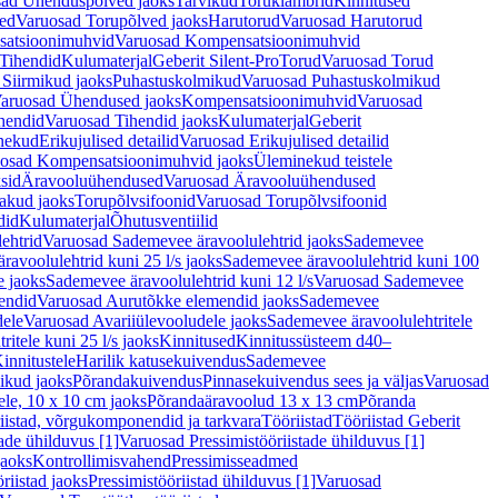
ad Ühenduspõlved jaoks
Tarvikud
Toruklambrid
Kinnitused
ed
Varuosad Torupõlved jaoks
Harutorud
Varuosad Harutorud
atsioonimuhvid
Varuosad Kompensatsioonimuhvid
Tihendid
Kulumaterjal
Geberit Silent-Pro
Torud
Varuosad Torud
Siirmikud jaoks
Puhastuskolmikud
Varuosad Puhastuskolmikud
aruosad Ühendused jaoks
Kompensatsioonimuhvid
Varuosad
hendid
Varuosad Tihendid jaoks
Kulumaterjal
Geberit
nekud
Erikujulised detailid
Varuosad Erikujulised detailid
osad Kompensatsioonimuhvid jaoks
Üleminekud teistele
sid
Äravooluühendused
Varuosad Äravooluühendused
akud jaoks
Torupõlvsifoonid
Varuosad Torupõlvsifoonid
did
Kulumaterjal
Õhutusventiilid
ehtrid
Varuosad Sademevee äravoolulehtrid jaoks
Sademevee
avoolulehtrid kuni 25 l/s jaoks
Sademevee äravoolulehtrid kuni 100
e jaoks
Sademevee äravoolulehtrid kuni 12 l/s
Varuosad Sademevee
endid
Varuosad Aurutõkke elemendid jaoks
Sademevee
dele
Varuosad Avariiülevooludele jaoks
Sademevee äravoolulehtritele
itele kuni 25 l/s jaoks
Kinnitused
Kinnitussüsteem d40–
innitustele
Harilik katusekuivendus
Sademevee
ikud jaoks
Põrandakuivendus
Pinnasekuivendus sees ja väljas
Varuosad
ele, 10 x 10 cm jaoks
Põrandaäravoolud 13 x 13 cm
Põranda
iistad, võrgukomponendid ja tarkvara
Tööriistad
Tööriistad Geberit
tade ühilduvus [1]
Varuosad Pressimistööriistade ühilduvus [1]
jaoks
Kontrollimisvahend
Pressimisseadmed
riistad jaoks
Pressimistööriistad ühilduvus [1]
Varuosad