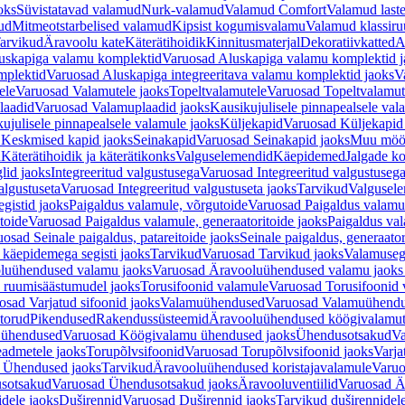
oks
Süvistatavad valamud
Nurk-valamud
Valamud Comfort
Valamud laste
ud
Mitmeotstarbelised valamud
Kipsist kogumisvalamu
Valamud klassiru
arvikud
Äravoolu kate
Käterätihoidik
Kinnitusmaterjal
Dekoratiivkatted
A
uskapiga valamu komplektid
Varuosad Aluskapiga valamu komplektid j
mplektid
Varuosad Aluskapiga integreeritava valamu komplektid jaoks
V
ele
Varuosad Valamutele jaoks
Topeltvalamutele
Varuosad Topeltvalamut
laadid
Varuosad Valamuplaadid jaoks
Kausikujulisele pinnapealsele val
ujulisele pinnapealsele valamule jaoks
Küljekapid
Varuosad Küljekapid
 Keskmised kapid jaoks
Seinakapid
Varuosad Seinakapid jaoks
Muu möö
d
Käterätihoidik ja käterätikonks
Valguselemendid
Käepidemed
Jalgade k
lid jaoks
Integreeritud valgustusega
Varuosad Integreeritud valgustusega
algustuseta
Varuosad Integreeritud valgustuseta jaoks
Tarvikud
Valgusel
gistid jaoks
Paigaldus valamule, võrgutoide
Varuosad Paigaldus valamul
toide
Varuosad Paigaldus valamule, generaatoritoide jaoks
Paigaldus val
osad Seinale paigaldus, patareitoide jaoks
Seinale paigaldus, generaator
 käepidemega segisti jaoks
Tarvikud
Varuosad Tarvikud jaoks
Valamusegi
luühendused valamu jaoks
Varuosad Äravooluühendused valamu jaoks 
 ruumisäästumudel jaoks
Torusifoonid valamule
Varuosad Torusifoonid 
osad Varjatud sifoonid jaoks
Valamuühendused
Varuosad Valamuühend
torud
Pikendused
Rakendussüsteemid
Äravooluühendused köögivalamut
 ühendused
Varuosad Köögivalamu ühendused jaoks
Ühendusotsakud
Va
admetele jaoks
Torupõlvsifoonid
Varuosad Torupõlvsifoonid jaoks
Varja
 Ühendused jaoks
Tarvikud
Äravooluühendused koristajavalamule
Varuo
sotsakud
Varuosad Ühendusotsakud jaoks
Äravooluventiilid
Varuosad Är
dele jaoks
Duširennid
Varuosad Duširennid jaoks
Tarvikud duširennidel