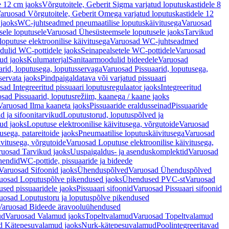
e 12 cm jaoks
Võrgutoitele, Geberit Sigma varjatud loputuskastidele 8
aruosad Võrgutoitele, Geberit Omega varjatud loputuskastidele 12
 jaoks
WC-juhtseadmed pneumaatilise loputuskäivitusega
Varuosad
ele loputusele
Varuosad Ühesüsteemsele loputusele jaoks
Tarvikud
putuse elektroonilise käivitusega
Varuosad WC-juhtseadmed
dulid WC-pottidele jaoks
Seinapealsetele WC-pottidele
Varuosad
ud jaoks
Kulumaterjal
Sanitaarmoodulid bideedele
Varuosad
arid, loputusega, loputusservaga
Varuosad Pissuaarid, loputusega,
servata jaoks
Pindpaigaldatava või varjatud pissuaari
ad Integreeritud pissuaari loputusregulaator jaoks
Integreeritud
sad Pissuaarid, loputusrežiim, kaanega / kaane jaoks
Varuosad Ilma kaaneta jaoks
Pissuaaride eraldusseinad
Pissuaaride
d ja sifoonitarvikud
Loputustorud, loputuspõlved ja
ud jaoks
Loputuse elektroonilise käivitusega, võrgutoide
Varuosad
usega, patareitoide jaoks
Pneumaatilise loputuskäivitusega
Varuosad
ivitusega, võrgutoide
Varuosad Loputuse elektroonilise käivitusega,
ruosad Tarvikud jaoks
Uuspaigaldus- ja asenduskomplektid
Varuosad
hendid
WC-pottide, pissuaaride ja bideede
Varuosad Sifoonid jaoks
Ühenduspõlved
Varuosad Ühenduspõlved
uosad Loputuspõlve pikendused jaoks
Ühendused PVC-st
Varuosad
ed pissuaaridele jaoks
Pissuaari sifoonid
Varuosad Pissuaari sifoonid
uosad Loputustoru ja loputuspõlve pikendused
Varuosad Bideede äravooluühendused
ud
Varuosad Valamud jaoks
Topeltvalamud
Varuosad Topeltvalamud
d Kätepesuvalamud jaoks
Nurk-kätepesuvalamud
Poolintegreeritavad