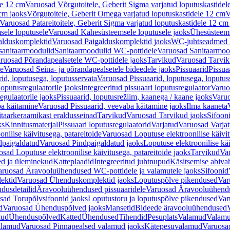
le 12 cm
Varuosad Võrgutoitele, Geberit Sigma varjatud loputuskastidel
 cm jaoks
Võrgutoitele, Geberit Omega varjatud loputuskastidele 12 cm
V
Varuosad Patareitoitele, Geberit Sigma varjatud loputuskastidele 12 cm
ele loputusele
Varuosad Kahesüsteemsele loputusele jaoks
Ühesüsteems
alduskomplektid
Varuosad Paigalduskomplektid jaoks
WC-juhtseadmed lo
sanitaarmoodulid
Sanitaarmoodulid WC-pottidele
Varuosad Sanitaarmoo
ruosad Põrandapealsetele WC-pottidele jaoks
Tarvikud
Varuosad Tarvik
le
Varuosad Seina- ja põrandapealsetele bideedele jaoks
Pissuaarid
Pissua
rid, loputusega, loputusservata
Varuosad Pissuaarid, loputusega, loputus
oputusregulaatorile jaoks
Integreeritud pissuaari loputusregulaator
Varuos
egulaatorile jaoks
Pissuaarid, loputusrežiim, kaanega / kaane jaoks
Varuo
ba käitamine
Varuosad Pissuaarid, veevaba käitamine jaoks
Ilma kaaneta
itaarkeraamikast eraldusseinad
Tarvikud
Varuosad Tarvikud jaoks
Sifooni
ks
Kinnitusmaterjal
Pissuaari loputusregulaatorid
Varjatud
Varuosad Varjat
onilise käivitusega, patareitoide
Varuosad Loputuse elektroonilise käivit
dpaigaldatud
Varuosad Pindpaigaldatud jaoks
Loputuse elektroonilise kä
sad Loputuse elektroonilise käivitusega, patareitoide jaoks
Tarvikud
Va
ed ja üleminekud
Katteplaadid
Integreeritud juhtnupud
Käsitsemise abiva
aruosad Äravooluühendused WC-pottidele ja valamutele jaoks
Sifoonid
ektid
Varuosad Ühenduskomplektid jaoks
Loputuspõlve pikendused
Var
dusdetailid
Äravooluühendused pissuaaridele
Varuosad Äravooluühendus
sad Torupõlvsifoonid jaoks
Loputustoru ja loputuspõlve pikendused
Var
d
Varuosad Ühenduspõlved jaoks
Mansetid
Bideede äravooluühendused
kud
Ühenduspõlved
Katted
Ühendused
Tihendid
Pesuplats
Valamud
Valam
alamud
Varuosad Pinnapealsed valamud jaoks
Kätepesuvalamud
Varuosa