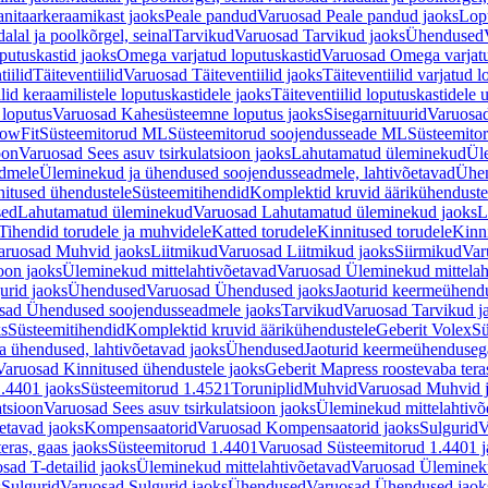
nitaarkeraamikast jaoks
Peale pandud
Varuosad Peale pandud jaoks
Lopu
alal ja poolkõrgel, seinal
Tarvikud
Varuosad Tarvikud jaoks
Ühendused
putuskastid jaoks
Omega varjatud loputuskastid
Varuosad Omega varjatu
tiilid
Täiteventiilid
Varuosad Täiteventiilid jaoks
Täiteventiilid varjatud l
lid keraamilistele loputuskastidele jaoks
Täiteventiilid loputuskastidele 
loputus
Varuosad Kahesüsteemne loputus jaoks
Sisegarnituurid
Varuosad
lowFit
Süsteemitorud ML
Süsteemitorud soojendusseade ML
Süsteemito
oon
Varuosad Sees asuv tsirkulatsioon jaoks
Lahutamatud üleminekud
Ül
admele
Üleminekud ja ühendused soojendusseadmele, lahtivõetavad
Ühen
itused ühendustele
Süsteemitihendid
Komplektid kruvid äärikühenduste
sed
Lahutamatud üleminekud
Varuosad Lahutamatud üleminekud jaoks
L
Tihendid torudele ja muhvidele
Katted torudele
Kinnitused torudele
Kinn
aruosad Muhvid jaoks
Liitmikud
Varuosad Liitmikud jaoks
Siirmikud
Var
oon jaoks
Üleminekud mittelahtivõetavad
Varuosad Üleminekud mittelah
urid jaoks
Ühendused
Varuosad Ühendused jaoks
Jaoturid keermeühend
sad Ühendused soojendusseadmele jaoks
Tarvikud
Varuosad Tarvikud j
ks
Süsteemitihendid
Komplektid kruvid äärikühendustele
Geberit Volex
Sü
 ühendused, lahtivõetavad jaoks
Ühendused
Jaoturid keermeühenduseg
Varuosad Kinnitused ühendustele jaoks
Geberit Mapress roostevaba tera
.4401 jaoks
Süsteemitorud 1.4521
Toruniplid
Muhvid
Varuosad Muhvid 
atsioon
Varuosad Sees asuv tsirkulatsioon jaoks
Üleminekud mittelahtivõ
etavad jaoks
Kompensaatorid
Varuosad Kompensaatorid jaoks
Sulgurid
V
eras, gaas jaoks
Süsteemitorud 1.4401
Varuosad Süsteemitorud 1.4401 j
sad T-detailid jaoks
Üleminekud mittelahtivõetavad
Varuosad Ülemineku
s
Sulgurid
Varuosad Sulgurid jaoks
Ühendused
Varuosad Ühendused jaok