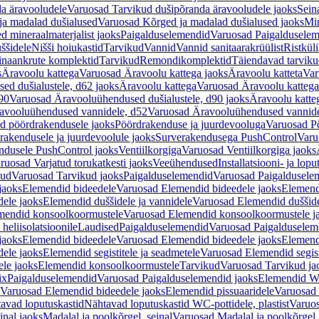
a äravooludele
Varuosad Tarvikud dušipõranda äravooludele jaoks
Sein
ja madalad dušialused
Varuosad Kõrged ja madalad dušialused jaoks
Min
d mineraalmaterjalist jaoks
Paigalduselemendid
Varuosad Paigalduselem
uššidele
Nišši hoiukastid
Tarvikud
Vannid
Vannid sanitaarakrüülist
Ristkül
einaankrute komplektid
Tarvikud
Remondikomplektid
Täiendavad tarvik
s
Äravoolu kattega
Varuosad Äravoolu kattega jaoks
Äravoolu katteta
Var
d dušialustele, d62 jaoks
Äravoolu kattega
Varuosad Äravoolu kattega
90
Varuosad Äravooluühendused dušialustele, d90 jaoks
Äravoolu katte
avooluühendused vannidele, d52
Varuosad Äravooluühendused vannide
d pöördrakendusele jaoks
Pöördrakenduse ja juurdevooluga
Varuosad Pö
akendusele ja juurdevoolule jaoks
Surverakendusega PushControl
Varu
ndusele PushControl jaoks
Ventiilkorgiga
Varuosad Ventiilkorgiga jaoks
ruosad Varjatud torukatkesti jaoks
Veeühendused
Installatsiooni- ja lop
kud
Varuosad Tarvikud jaoks
Paigalduselemendid
Varuosad Paigaldusele
jaoks
Elemendid bideedele
Varuosad Elemendid bideedele jaoks
Elemend
ele jaoks
Elemendid duššidele ja vannidele
Varuosad Elemendid duššide
mendid konsoolkoormustele
Varuosad Elemendid konsoolkoormustele j
heliisolatsioonile
Laudised
Paigalduselemendid
Varuosad Paigalduselem
jaoks
Elemendid bideedele
Varuosad Elemendid bideedele jaoks
Elemend
ele jaoks
Elemendid segistitele ja seadmetele
Varuosad Elemendid segisti
le jaoks
Elemendid konsoolkoormustele
Tarvikud
Varuosad Tarvikud ja
ix
Paigalduselemendid
Varuosad Paigalduselemendid jaoks
Elemendid WC
Varuosad Elemendid bideedele jaoks
Elemendid pissuaaridele
Varuosad 
avad loputuskastid
Nähtavad loputuskastid WC-pottidele, plastist
Varuos
inal jaoks
Madalal ja poolkõrgel, seinal
Varuosad Madalal ja poolkõrgel, 