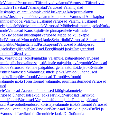
le
Valamud
Pesurennid
Täiendavad valamud
Varuosad Täiendavad
umidele
Tarvikud
Valamujalad
Varuosad Valamujalad
luskapiga valamu komplektid
Aluskapiga kätepesuvalamu
aoks
Aluskapiga mööbelvalamu komplektid
Varuosad Aluskapiga
annitoamööbel
Valamu aluskapid
Varuosad Valamu aluskapid
ele jaoks
Mööbelvalamutele
Varuosad Mööbelvalamutele jaoks
Nurk-
amule
Varuosad Kausikujulisele pinnapealsele valamule
 jaoks
Madalad küljekapid
Varuosad Madalad küljekapid
bel
Varuosad Muu mööbel jaoks
Seinariiulid
Varuosad Seinariiulid
omplektid
Magnettahvlid
Pistikupesad
Varuosad Pistikupesad
 jaoks
Peeglikapid
Varuosad Peeglikapid jaoks
Integreeritud
emendid
Täiendavad
e, võrgutoide jaoks
Paigaldus valamule, patareitoide
Varuosad
amule, ühehoovaline segisti
Seinale paigaldus, võrgutoide
Varuosad
itoide
Varuosad Seinale paigaldus, generaatoritoide jaoks
Seinale
stitele
Varuosad Valamusegistitele jaoks
Äravooluühendused
jaoks
Torupõlvsifoonid
Varuosad Torupõlvsifoonid
valamule jaoks
Torusifoonid valamule, ruumisäästumudel
Varuosad
used
ele
Varuosad Äravooluühendused köögivalamutele
ruosad Ühendusotsakud jaoks
Tarvikud
Varuosad Tarvikud
tud sifoonid
Varuosad Varjatud sifoonid jaoks
Pindpaigaldatud
sad Äravooluühendused koristajavalamule jaoks
Sifoonid
Varuosad
avooluventiilid jaoks
Tarvikud
Varuosad Tarvikud jaoks
Dušid ja
e
Varuosad Tarvikud duširennidele jaoks
Dušipõranda