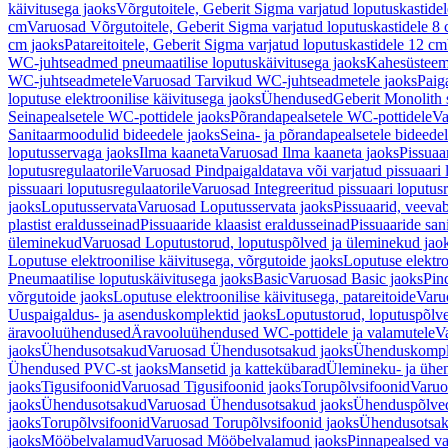
käivitusega jaoks
Võrgutoitele, Geberit Sigma varjatud loputuskastide
cm
Varuosad Võrgutoitele, Geberit Sigma varjatud loputuskastidele 8
cm jaoks
Patareitoitele, Geberit Sigma varjatud loputuskastidele 12 cm
WC-juhtseadmed pneumaatilise loputuskäivitusega jaoks
Kahesüsteems
WC-juhtseadmetele
Varuosad Tarvikud WC-juhtseadmetele jaoks
Paig
loputuse elektroonilise käivitusega jaoks
Ühendused
Geberit Monolith 
Seinapealsetele WC-pottidele jaoks
Põrandapealsetele WC-pottidele
Va
Sanitaarmoodulid bideedele jaoks
Seina- ja põrandapealsetele bideede
loputusservaga jaoks
Ilma kaaneta
Varuosad Ilma kaaneta jaoks
Pissuaa
loputusregulaatorile
Varuosad Pindpaigaldatava või varjatud pissuaari l
pissuaari loputusregulaatorile
Varuosad Integreeritud pissuaari loputusr
jaoks
Loputusservata
Varuosad Loputusservata jaoks
Pissuaarid, veeva
plastist eraldusseinad
Pissuaaride klaasist eraldusseinad
Pissuaaride san
üleminekud
Varuosad Loputustorud, loputuspõlved ja üleminekud jao
Loputuse elektroonilise käivitusega, võrgutoide jaoks
Loputuse elektro
Pneumaatilise loputuskäivitusega jaoks
Basic
Varuosad Basic jaoks
Pin
võrgutoide jaoks
Loputuse elektroonilise käivitusega, patareitoide
Varuo
Uuspaigaldus- ja asenduskomplektid jaoks
Loputustorud, loputuspõlv
äravooluühendused
Äravooluühendused WC-pottidele ja valamutele
V
jaoks
Ühendusotsakud
Varuosad Ühendusotsakud jaoks
Ühenduskompl
Ühendused PVC-st jaoks
Mansetid ja kattekübarad
Ülemineku- ja ühen
jaoks
Tigusifoonid
Varuosad Tigusifoonid jaoks
Torupõlvsifoonid
Varuo
jaoks
Ühendusotsakud
Varuosad Ühendusotsakud jaoks
Ühenduspõlve
jaoks
Torupõlvsifoonid
Varuosad Torupõlvsifoonid jaoks
Ühendusotsa
jaoks
Mööbelvalamud
Varuosad Mööbelvalamud jaoks
Pinnapealsed v