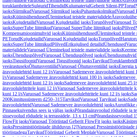
materjalidele
Varuosad Üleminekud teistele materjalidele jaoks
Äravoo
toruklambritele
Sulgurid
Tihendid
Kulumaterjal
Geberit Silent-PP
Torud
jaoks
Siirmikud
Varuosad Siirmikud jaoks
Puhastuskolmikud
Varuosad 
jaoks
Küünisühendused
Üleminekud teistele materjalidele
Äravooluühe
jaoks
Kujudetailid
Varuosad Kujudetailid jaoks
Torupõlved
Varuosad To
jaoks
SuperTube liitmikud
Varuosad SuperTube liitmikud jaoks
Põlved
Kompensatsioonimuhvid jaoks
Küünisühendused
Üleminekud teistele 
PE
Torud
Kujudetailid
Varuosad Kujudetailid jaoks
Torupõlved
Harutor
jaoks
SuperTube liitmikud
Põlved
Erikujulised detailid
Ühendused
Varuo
materjalidele
Varuosad Üleminekud teistele materjalidele jaoks
Keerme
jaoks
Ühenduspõlved
Varuosad Ühenduspõlved jaoks
Ühendusmuhvid
jaoks
Tigusifoonid
Varuosad Tigusifoonid jaoks
Tarvikud
Toruklambrid
veeärastuseks
Õhutusventiilid
Varuosad Õhutusventiilid jaoks
Energia t
äravoolulehtrid kuni 12 l/s
Varuosad Sademevee äravoolulehtrid kuni 1
l/s
Varuosad Sademevee äravoolulehtrid kuni 100 l/s jaoks
Sademevee ä
äravoolulehtrid kuni 12 l/s jaoks
Sademevee äravoolulehtrid kuni 25 l/
äravoolulehtritele kuni 12 l/s
Varuosad Sademevee äravoolulehtritele ku
kuni 12 l/s
Varuosad Sademevee äravoolulehtritele kuni 12 l/s jaoks
Sa
200
Kinnitussüsteem d250–315
Tarvikud
Varuosad Tarvikud jaoks
Sade
äravoolulehtrid
Varuosad Sademevee äravoolulehtrid jaoks
Aurutõkke 
Pinnasekuivendus sees ja väljas jaoks
Põrandaäravoolud rõdudele ja te
sissevoolud rõdudele ja terrassidele, 13 x 13 cm
Põrandasissevoolud 1
FlowFit jaoks
Varuosad Tööriistad Geberit FlowFit jaoks jaoks
Käsipre
jaoks
Pressimistööriistade ühilduvus [2]
Varuosad Pressimistööriistade 
tööriistadega
Tarvikud
Tööriistad Geberit Meplale
Varuosad Tööriistad 