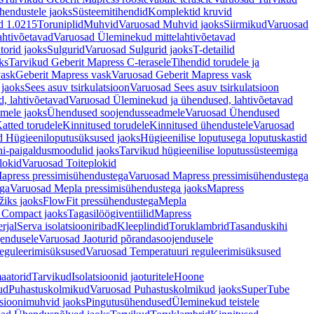
hendustele jaoks
Süsteemitihendid
Komplektid kruvid
d 1.0215
Toruniplid
Muhvid
Varuosad Muhvid jaoks
Siirmikud
Varuosad
ahtivõetavad
Varuosad Üleminekud mittelahtivõetavad
orid jaoks
Sulgurid
Varuosad Sulgurid jaoks
T-detailid
ks
Tarvikud Geberit Mapress C-terasele
Tihendid torudele ja
vask
Geberit Mapress vask
Varuosad Geberit Mapress vask
 jaoks
Sees asuv tsirkulatsioon
Varuosad Sees asuv tsirkulatsioon
, lahtivõetavad
Varuosad Üleminekud ja ühendused, lahtivõetavad
dmele jaoks
Ühendused soojendusseadmele
Varuosad Ühendused
atted torudele
Kinnitused torudele
Kinnitused ühendustele
Varuosad
d Hügieeniloputusüksused jaoks
Hügieenilise loputusega loputuskastid
i-paigaldusmoodulid jaoks
Tarvikud hügieenilise loputussüsteemiga
lokid
Varuosad Toiteplokid
apress pressimisühendustega
Varuosad Mapress pressimisühendustega
ega
Varuosad Mepla pressimisühendustega jaoks
Mapress
žiks jaoks
FlowFit pressühendustega
Mepla
 Compact jaoks
Tagasilöögiventiilid
Mapress
rjal
Serva isolatsiooniribad
Kleeplindid
Toruklambrid
Tasanduskihi
jendusele
Varuosad Jaoturid põrandasoojendusele
reguleerimisüksused
Varuosad Temperatuuri reguleerimisüksused
aatorid
Tarvikud
Isolatsioonid jaoturitele
Hoone
ud
Puhastuskolmikud
Varuosad Puhastuskolmikud jaoks
SuperTube
sioonimuhvid jaoks
Pingutusühendused
Üleminekud teistele