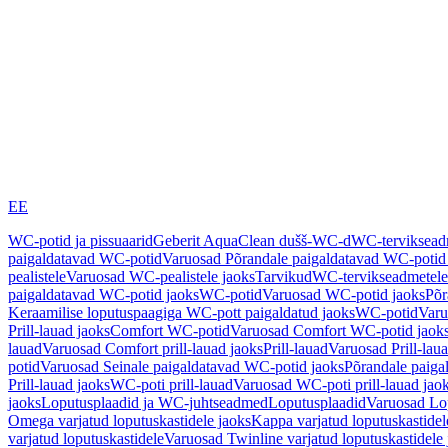
EE
WC-potid ja pissuaarid
Geberit AquaClean dušš-WC-d
WC-terviksea
paigaldatavad WC-potid
Varuosad Põrandale paigaldatavad WC-potid
pealistele
Varuosad WC-pealistele jaoks
Tarvikud
WC-tervikseadmetele
paigaldatavad WC-potid jaoks
WC-potid
Varuosad WC-potid jaoks
Põr
Keraamilise loputuspaagiga WC-pott paigaldatud jaoks
WC-potid
Varu
Prill-lauad jaoks
Comfort WC-potid
Varuosad Comfort WC-potid jaok
lauad
Varuosad Comfort prill-lauad jaoks
Prill-lauad
Varuosad Prill-lau
potid
Varuosad Seinale paigaldatavad WC-potid jaoks
Põrandale paiga
Prill-lauad jaoks
WC-poti prill-lauad
Varuosad WC-poti prill-lauad jao
jaoks
Loputusplaadid ja WC-juhtseadmed
Loputusplaadid
Varuosad Lop
Omega varjatud loputuskastidele jaoks
Kappa varjatud loputuskastidel
varjatud loputuskastidele
Varuosad Twinline varjatud loputuskastidele 