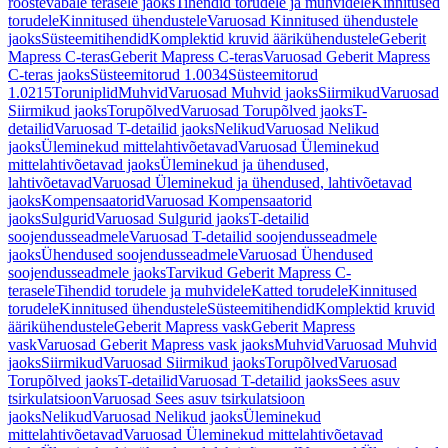
roostevabale terasele jaoks
Tihendid torudele ja muhvidele
Kinnitused
torudele
Kinnitused ühendustele
Varuosad Kinnitused ühendustele
jaoks
Süsteemitihendid
Komplektid kruvid äärikühendustele
Geberit
Mapress C-teras
Geberit Mapress C-teras
Varuosad Geberit Mapress
C-teras jaoks
Süsteemitorud 1.0034
Süsteemitorud
1.0215
Toruniplid
Muhvid
Varuosad Muhvid jaoks
Siirmikud
Varuosad
Siirmikud jaoks
Torupõlved
Varuosad Torupõlved jaoks
T-
detailid
Varuosad T-detailid jaoks
Nelikud
Varuosad Nelikud
jaoks
Üleminekud mittelahtivõetavad
Varuosad Üleminekud
mittelahtivõetavad jaoks
Üleminekud ja ühendused,
lahtivõetavad
Varuosad Üleminekud ja ühendused, lahtivõetavad
jaoks
Kompensaatorid
Varuosad Kompensaatorid
jaoks
Sulgurid
Varuosad Sulgurid jaoks
T-detailid
soojendusseadmele
Varuosad T-detailid soojendusseadmele
jaoks
Ühendused soojendusseadmele
Varuosad Ühendused
soojendusseadmele jaoks
Tarvikud Geberit Mapress C-
terasele
Tihendid torudele ja muhvidele
Katted torudele
Kinnitused
torudele
Kinnitused ühendustele
Süsteemitihendid
Komplektid kruvid
äärikühendustele
Geberit Mapress vask
Geberit Mapress
vask
Varuosad Geberit Mapress vask jaoks
Muhvid
Varuosad Muhvid
jaoks
Siirmikud
Varuosad Siirmikud jaoks
Torupõlved
Varuosad
Torupõlved jaoks
T-detailid
Varuosad T-detailid jaoks
Sees asuv
tsirkulatsioon
Varuosad Sees asuv tsirkulatsioon
jaoks
Nelikud
Varuosad Nelikud jaoks
Üleminekud
mittelahtivõetavad
Varuosad Üleminekud mittelahtivõetavad