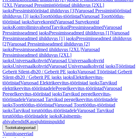
[2XL]
Varuosad Pressimistööriistad ühilduvus [2XL]
jaoks
Pressimistööriistad ühilduvus [3]
Varuosad Pressimistööriistad
ühilduvus [3] jaoks
Toortöötlus-tööriistad
Varuosad Toortöötlus-
tööriistad jaoks
Survekorgid
Varuosad Survekorgid
jaoks
Kontrollimisvahend
Tarvikud
Pressimisseadmed
Varuosad
Pressimisseadmed jaoks
Pressimisseadmed ühilduvus [1]
Varuosad
Pressimisseadmed ühilduvus [1] jaoks
Pressimisseadmed ühilduvus
[2]
Varuosad Pressimisseadmed ühilduvus [2]
jaoks
Pressimisseadmed ühilduvus [2XL]
Varuosad
Pressimisseadmed ühilduvus [2XL]
jaoks
Universaalkohvrid
Varuosad Universaalkohvrid
jaoks
Universaalkohvrid
Varuosad Universaalkohvrid jaoks
Tööriistad
Geberit Silent-db20 / Geberit PE jaoks
Varuosad Tööriistad Geberit
Silent-db20 / Geberit PE jaoks jaoks
Elektrikeevitus-
tööriistad
Varuosad Elektrikeevitus-tööriistad jaoks
Tarvikud
elektrikeevitus-tööriistadele
Peegelkeevitus-tööriistad
Varuosad
Peegelkeevitus-tööriistad jaoks
Tarvikud peegelkeevitus-
tööriistadele
Varuosad Tarvikud peegelkeevitus-tööriistadele
jaoks
Toortöötlus-tööriistad
Varuosad Toortöötlus-tööriistad
jaoks
Tarvikud torutöötlus-tööriistadele
Varuosad Tarvikud
torutöötlus-tööriistadele jaoks
Käsitsemis-
abivahendid
Kaugjuhtimispuldid
Tootekategooriad
Vannitoaseeriad