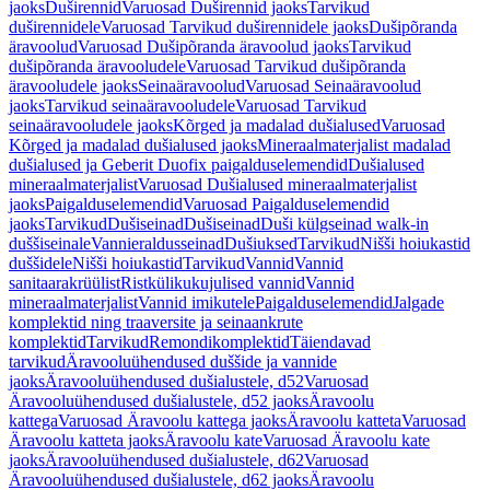
jaoks
Duširennid
Varuosad Duširennid jaoks
Tarvikud
duširennidele
Varuosad Tarvikud duširennidele jaoks
Dušipõranda
äravoolud
Varuosad Dušipõranda äravoolud jaoks
Tarvikud
dušipõranda äravooludele
Varuosad Tarvikud dušipõranda
äravooludele jaoks
Seinaäravoolud
Varuosad Seinaäravoolud
jaoks
Tarvikud seinaäravooludele
Varuosad Tarvikud
seinaäravooludele jaoks
Kõrged ja madalad dušialused
Varuosad
Kõrged ja madalad dušialused jaoks
Mineraalmaterjalist madalad
dušialused ja Geberit Duofix paigalduselemendid
Dušialused
mineraalmaterjalist
Varuosad Dušialused mineraalmaterjalist
jaoks
Paigalduselemendid
Varuosad Paigalduselemendid
jaoks
Tarvikud
Dušiseinad
Dušiseinad
Duši külgseinad walk-in
duššiseinale
Vannieraldusseinad
Dušiuksed
Tarvikud
Nišši hoiukastid
duššidele
Nišši hoiukastid
Tarvikud
Vannid
Vannid
sanitaarakrüülist
Ristkülikukujulised vannid
Vannid
mineraalmaterjalist
Vannid imikutele
Paigalduselemendid
Jalgade
komplektid ning traaversite ja seinaankrute
komplektid
Tarvikud
Remondikomplektid
Täiendavad
tarvikud
Äravooluühendused duššide ja vannide
jaoks
Äravooluühendused dušialustele, d52
Varuosad
Äravooluühendused dušialustele, d52 jaoks
Äravoolu
kattega
Varuosad Äravoolu kattega jaoks
Äravoolu katteta
Varuosad
Äravoolu katteta jaoks
Äravoolu kate
Varuosad Äravoolu kate
jaoks
Äravooluühendused dušialustele, d62
Varuosad
Äravooluühendused dušialustele, d62 jaoks
Äravoolu