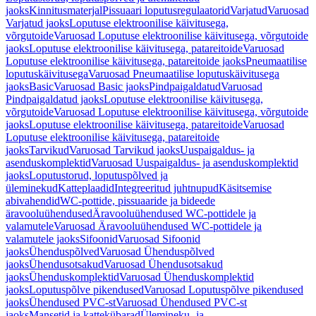
jaoks
Kinnitusmaterjal
Pissuaari loputusregulaatorid
Varjatud
Varuosad
Varjatud jaoks
Loputuse elektroonilise käivitusega,
võrgutoide
Varuosad Loputuse elektroonilise käivitusega, võrgutoide
jaoks
Loputuse elektroonilise käivitusega, patareitoide
Varuosad
Loputuse elektroonilise käivitusega, patareitoide jaoks
Pneumaatilise
loputuskäivitusega
Varuosad Pneumaatilise loputuskäivitusega
jaoks
Basic
Varuosad Basic jaoks
Pindpaigaldatud
Varuosad
Pindpaigaldatud jaoks
Loputuse elektroonilise käivitusega,
võrgutoide
Varuosad Loputuse elektroonilise käivitusega, võrgutoide
jaoks
Loputuse elektroonilise käivitusega, patareitoide
Varuosad
Loputuse elektroonilise käivitusega, patareitoide
jaoks
Tarvikud
Varuosad Tarvikud jaoks
Uuspaigaldus- ja
asenduskomplektid
Varuosad Uuspaigaldus- ja asenduskomplektid
jaoks
Loputustorud, loputuspõlved ja
üleminekud
Katteplaadid
Integreeritud juhtnupud
Käsitsemise
abivahendid
WC-pottide, pissuaaride ja bideede
äravooluühendused
Äravooluühendused WC-pottidele ja
valamutele
Varuosad Äravooluühendused WC-pottidele ja
valamutele jaoks
Sifoonid
Varuosad Sifoonid
jaoks
Ühenduspõlved
Varuosad Ühenduspõlved
jaoks
Ühendusotsakud
Varuosad Ühendusotsakud
jaoks
Ühenduskomplektid
Varuosad Ühenduskomplektid
jaoks
Loputuspõlve pikendused
Varuosad Loputuspõlve pikendused
jaoks
Ühendused PVC-st
Varuosad Ühendused PVC-st
jaoks
Mansetid ja kattekübarad
Ülemineku- ja