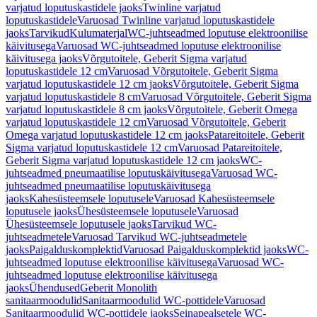
varjatud loputuskastidele jaoks
Twinline varjatud
loputuskastidele
Varuosad Twinline varjatud loputuskastidele
jaoks
Tarvikud
Kulumaterjal
WC-juhtseadmed loputuse elektroonilise
käivitusega
Varuosad WC-juhtseadmed loputuse elektroonilise
käivitusega jaoks
Võrgutoitele, Geberit Sigma varjatud
loputuskastidele 12 cm
Varuosad Võrgutoitele, Geberit Sigma
varjatud loputuskastidele 12 cm jaoks
Võrgutoitele, Geberit Sigma
varjatud loputuskastidele 8 cm
Varuosad Võrgutoitele, Geberit Sigma
varjatud loputuskastidele 8 cm jaoks
Võrgutoitele, Geberit Omega
varjatud loputuskastidele 12 cm
Varuosad Võrgutoitele, Geberit
Omega varjatud loputuskastidele 12 cm jaoks
Patareitoitele, Geberit
Sigma varjatud loputuskastidele 12 cm
Varuosad Patareitoitele,
Geberit Sigma varjatud loputuskastidele 12 cm jaoks
WC-
juhtseadmed pneumaatilise loputuskäivitusega
Varuosad WC-
juhtseadmed pneumaatilise loputuskäivitusega
jaoks
Kahesüsteemsele loputusele
Varuosad Kahesüsteemsele
loputusele jaoks
Ühesüsteemsele loputusele
Varuosad
Ühesüsteemsele loputusele jaoks
Tarvikud WC-
juhtseadmetele
Varuosad Tarvikud WC-juhtseadmetele
jaoks
Paigalduskomplektid
Varuosad Paigalduskomplektid jaoks
WC-
juhtseadmed loputuse elektroonilise käivitusega
Varuosad WC-
juhtseadmed loputuse elektroonilise käivitusega
jaoks
Ühendused
Geberit Monolith
sanitaarmoodulid
Sanitaarmoodulid WC-pottidele
Varuosad
Sanitaarmoodulid WC-pottidele jaoks
Seinapealsetele WC-