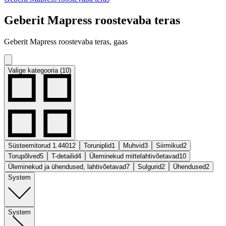
Geberit Mapress roostevaba teras
Geberit Mapress roostevaba teras, gaas
Valige kategooria (10)
Süsteemitorud 1.4401
2
Toruniplid
1
Muhvid
3
Siirmikud
2
Torupõlved
5
T-detailid
4
Üleminekud mittelahtivõetavad
10
Üleminekud ja ühendused, lahtivõetavad
7
Sulgurid
2
Ühendused
2
System
System