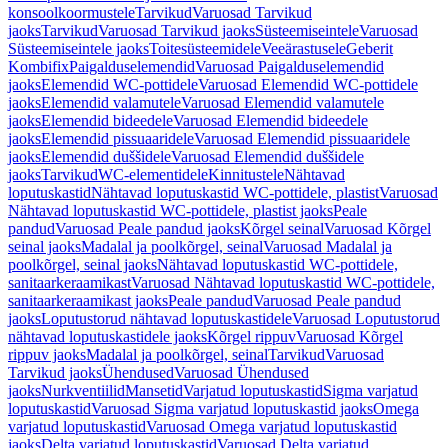
konsoolkoormustele
Tarvikud
Varuosad Tarvikud
jaoks
Tarvikud
Varuosad Tarvikud jaoks
Süsteemiseintele
Varuosad
Süsteemiseintele jaoks
Toitesüsteemidele
Veeärastusele
Geberit
Kombifix
Paigalduselemendid
Varuosad Paigalduselemendid
jaoks
Elemendid WC-pottidele
Varuosad Elemendid WC-pottidele
jaoks
Elemendid valamutele
Varuosad Elemendid valamutele
jaoks
Elemendid bideedele
Varuosad Elemendid bideedele
jaoks
Elemendid pissuaaridele
Varuosad Elemendid pissuaaridele
jaoks
Elemendid duššidele
Varuosad Elemendid duššidele
jaoks
Tarvikud
WC-elementidele
Kinnitustele
Nähtavad
loputuskastid
Nähtavad loputuskastid WC-pottidele, plastist
Varuosad
Nähtavad loputuskastid WC-pottidele, plastist jaoks
Peale
pandud
Varuosad Peale pandud jaoks
Kõrgel seinal
Varuosad Kõrgel
seinal jaoks
Madalal ja poolkõrgel, seinal
Varuosad Madalal ja
poolkõrgel, seinal jaoks
Nähtavad loputuskastid WC-pottidele,
sanitaarkeraamikast
Varuosad Nähtavad loputuskastid WC-pottidele,
sanitaarkeraamikast jaoks
Peale pandud
Varuosad Peale pandud
jaoks
Loputustorud nähtavad loputuskastidele
Varuosad Loputustorud
nähtavad loputuskastidele jaoks
Kõrgel rippuv
Varuosad Kõrgel
rippuv jaoks
Madalal ja poolkõrgel, seinal
Tarvikud
Varuosad
Tarvikud jaoks
Ühendused
Varuosad Ühendused
jaoks
Nurkventiilid
Mansetid
Varjatud loputuskastid
Sigma varjatud
loputuskastid
Varuosad Sigma varjatud loputuskastid jaoks
Omega
varjatud loputuskastid
Varuosad Omega varjatud loputuskastid
jaoks
Delta varjatud loputuskastid
Varuosad Delta varjatud