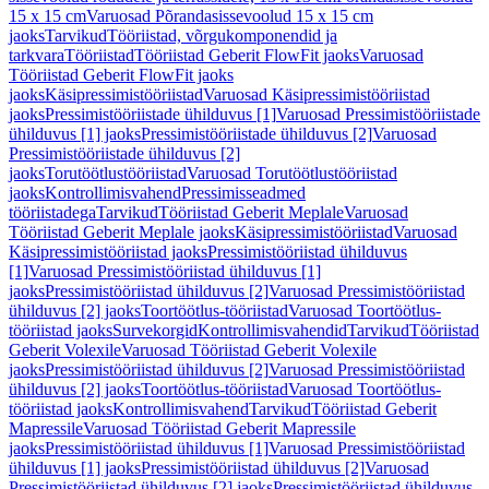
15 x 15 cm
Varuosad Põrandasissevoolud 15 x 15 cm
jaoks
Tarvikud
Tööriistad, võrgukomponendid ja
tarkvara
Tööriistad
Tööriistad Geberit FlowFit jaoks
Varuosad
Tööriistad Geberit FlowFit jaoks
jaoks
Käsipressimistööriistad
Varuosad Käsipressimistööriistad
jaoks
Pressimistööriistade ühilduvus [1]
Varuosad Pressimistööriistade
ühilduvus [1] jaoks
Pressimistööriistade ühilduvus [2]
Varuosad
Pressimistööriistade ühilduvus [2]
jaoks
Torutöötlustööriistad
Varuosad Torutöötlustööriistad
jaoks
Kontrollimisvahend
Pressimisseadmed
tööriistadega
Tarvikud
Tööriistad Geberit Meplale
Varuosad
Tööriistad Geberit Meplale jaoks
Käsipressimistööriistad
Varuosad
Käsipressimistööriistad jaoks
Pressimistööriistad ühilduvus
[1]
Varuosad Pressimistööriistad ühilduvus [1]
jaoks
Pressimistööriistad ühilduvus [2]
Varuosad Pressimistööriistad
ühilduvus [2] jaoks
Toortöötlus-tööriistad
Varuosad Toortöötlus-
tööriistad jaoks
Survekorgid
Kontrollimisvahendid
Tarvikud
Tööriistad
Geberit Volexile
Varuosad Tööriistad Geberit Volexile
jaoks
Pressimistööriistad ühilduvus [2]
Varuosad Pressimistööriistad
ühilduvus [2] jaoks
Toortöötlus-tööriistad
Varuosad Toortöötlus-
tööriistad jaoks
Kontrollimisvahend
Tarvikud
Tööriistad Geberit
Mapressile
Varuosad Tööriistad Geberit Mapressile
jaoks
Pressimistööriistad ühilduvus [1]
Varuosad Pressimistööriistad
ühilduvus [1] jaoks
Pressimistööriistad ühilduvus [2]
Varuosad
Pressimistööriistad ühilduvus [2] jaoks
Pressimistööriistad ühilduvus