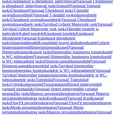
jaoks
Üleminekud ja ühendused, lahtivõetavad
Varuosad Üleminekud
ja ühendused, lahtivõetavad jaoks
Sulgurid
Varuosad Sulgurid
jaoks
Ühendused
Varuosad Ühendused jaoks
T-detailid
soojendusseadmele
Varuosad T-detailid soojendusseadmele
jaoks
Ühendused soojendusseadmele
Varuosad Ühendused
soojendusseadmele jaoks
Tarvikud Geberit Mapressile vask
Varuosad
Tarvikud Geberit Mapressile vask jaoks
Tihendid torudele ja
muhvidele
Katted torudele
Kinnitused torudele
Kinnitused
ühendustele
Varuosad Kinnitused ühendustele
jaoks
Süsteemitihendid
Komplektid kruvid äärikühendustele
Geberit
hügieenisüsteem
Hügieeniloputusüksused
Varuosad
Hügieeniloputusüksused jaoks
Hügieenilise loputusega loputuskastid
ja WC-juhtseadmed
Varuosad Hügieenilise loputusega loputuskastid
ja WC-juhtseadmed jaoks
Hügieeni-paigaldusmoodulid
Varuosad
Hügieeni-paigaldusmoodulid jaoks
Tarvikud hügieenilise
loputussüsteemiga loputuskastidele ja WC-juhtseadmetele
Varuosad
Tarvikud hügieenilise loputussüsteemiga loputuskastidele ja WC-
juhtseadmetele jaoks
Toiteplokid
Varuosad Toiteplokid
jaoks
Võrgukomponendid
Toruarmatuurid
Sirged istmeventiilid
varjatud montaažiks
Varuosad Sirged istmeventiilid varjatud
montaažiks jaoks
Mapress pressimisühendustega
Varuosad Mapress
pressimisühendustega jaoks
Kuulkraanid
Varuosad Kuulkraanid
jaoks
FlowFit pressühendustega
Varuosad FlowFit pressühendustega
jaoks
Mepla pressimisühendustega
Varuosad Mepla
pressimisühendustega jaoks
Mapress pressimisühendustega
Varuosad