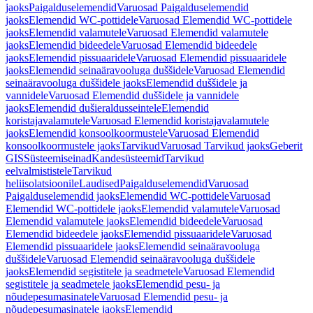
jaoks
Paigalduselemendid
Varuosad Paigalduselemendid
jaoks
Elemendid WC-pottidele
Varuosad Elemendid WC-pottidele
jaoks
Elemendid valamutele
Varuosad Elemendid valamutele
jaoks
Elemendid bideedele
Varuosad Elemendid bideedele
jaoks
Elemendid pissuaaridele
Varuosad Elemendid pissuaaridele
jaoks
Elemendid seinaäravooluga duššidele
Varuosad Elemendid
seinaäravooluga duššidele jaoks
Elemendid duššidele ja
vannidele
Varuosad Elemendid duššidele ja vannidele
jaoks
Elemendid dušieraldusseintele
Elemendid
koristajavalamutele
Varuosad Elemendid koristajavalamutele
jaoks
Elemendid konsoolkoormustele
Varuosad Elemendid
konsoolkoormustele jaoks
Tarvikud
Varuosad Tarvikud jaoks
Geberit
GIS
Süsteemiseinad
Kandesüsteemid
Tarvikud
eelvalmististele
Tarvikud
heliisolatsioonile
Laudised
Paigalduselemendid
Varuosad
Paigalduselemendid jaoks
Elemendid WC-pottidele
Varuosad
Elemendid WC-pottidele jaoks
Elemendid valamutele
Varuosad
Elemendid valamutele jaoks
Elemendid bideedele
Varuosad
Elemendid bideedele jaoks
Elemendid pissuaaridele
Varuosad
Elemendid pissuaaridele jaoks
Elemendid seinaäravooluga
duššidele
Varuosad Elemendid seinaäravooluga duššidele
jaoks
Elemendid segistitele ja seadmetele
Varuosad Elemendid
segistitele ja seadmetele jaoks
Elemendid pesu- ja
nõudepesumasinatele
Varuosad Elemendid pesu- ja
nõudepesumasinatele jaoks
Elemendid