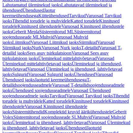
Lahutamatud üleminekud jaoks
Lahutatavad üleminekud ja
ühendused
Ühendused
Jaotur
keermeühendusega
Kütteühendused
Tarvikud
Varuosad Tarvikud
jaoks
Tihendid torudele ja muhvidele
Katted torudele
Kinnitused
torudele
Kinnitused ühendustele
Varuosad Kinnitused ühendustele
jaoks
Geberit Mepla
Süsteemitorud ML
Süsteemitorud
soojendusseade ML
Muhvid
Varuosad Muhvid
jaoks
Liitmikud
Varuosad Liitmikud jaoks
Siirmikud
Varuosad
Siirmikud jaoks
Nurk
Varuosad Nurk jaoks
T-detailid
Varuosad T-
detailid jaoks
Sees asuv tsirkulatsioon
Varuosad Sees asuv
tsirkulatsioon jaoks
Üleminekud mittelahtivõetavad
Varuosad
Üleminekud mittelahtivõetavad jaoks
Üleminekud ja ühendused,
lahtivõetavad
Varuosad Üleminekud ja ühendused, lahtivõetavad
jaoks
Sulgurid
Varuosad Sulgurid jaoks
Ühendused
Varuosad
Ühendused jaoks
Jaoturid keermeühendusega
T-
detailidsoojendusseadmele
Varuosad T-detailidsoojendusseadmele
jaoks
Ühendused soojendusseadmele
Varuosad Ühendused
soojendusseadmele jaoks
Tarvikud
Varuosad Tarvikud jaoks
Tihendid
torudele ja muhvidele
Katted torudele
Kinnitused torudele
Kinnitused
ühendustele
Varuosad Kinnitused ühendustele
jaoks
Süsteemitihendid
Komplektid kruvid äärikühendustele
Geberit
Volex
Süsteemitorud soojendusseade SL
Muhvid
Varuosad Muhvid
jaoks
Üleminekud ja ühendused, lahtivõetavad
Varuosad Üleminekud
ja ühendused, lahtivõetavad jaoks
Ühendused
Jaoturid