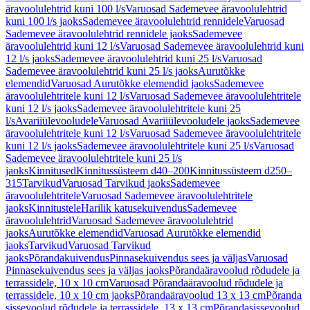
äravoolulehtrid kuni 100 l/s
Varuosad Sademevee äravoolulehtrid
kuni 100 l/s jaoks
Sademevee äravoolulehtrid rennidele
Varuosad
Sademevee äravoolulehtrid rennidele jaoks
Sademevee
äravoolulehtrid kuni 12 l/s
Varuosad Sademevee äravoolulehtrid kuni
12 l/s jaoks
Sademevee äravoolulehtrid kuni 25 l/s
Varuosad
Sademevee äravoolulehtrid kuni 25 l/s jaoks
Aurutõkke
elemendid
Varuosad Aurutõkke elemendid jaoks
Sademevee
äravoolulehtritele kuni 12 l/s
Varuosad Sademevee äravoolulehtritele
kuni 12 l/s jaoks
Sademevee äravoolulehtritele kuni 25
l/s
Avariiülevooludele
Varuosad Avariiülevooludele jaoks
Sademevee
äravoolulehtritele kuni 12 l/s
Varuosad Sademevee äravoolulehtritele
kuni 12 l/s jaoks
Sademevee äravoolulehtritele kuni 25 l/s
Varuosad
Sademevee äravoolulehtritele kuni 25 l/s
jaoks
Kinnitused
Kinnitussüsteem d40–200
Kinnitussüsteem d250–
315
Tarvikud
Varuosad Tarvikud jaoks
Sademevee
äravoolulehtritele
Varuosad Sademevee äravoolulehtritele
jaoks
Kinnitustele
Harilik katusekuivendus
Sademevee
äravoolulehtrid
Varuosad Sademevee äravoolulehtrid
jaoks
Aurutõkke elemendid
Varuosad Aurutõkke elemendid
jaoks
Tarvikud
Varuosad Tarvikud
jaoks
Põrandakuivendus
Pinnasekuivendus sees ja väljas
Varuosad
Pinnasekuivendus sees ja väljas jaoks
Põrandaäravoolud rõdudele ja
terrassidele, 10 x 10 cm
Varuosad Põrandaäravoolud rõdudele ja
terrassidele, 10 x 10 cm jaoks
Põrandaäravoolud 13 x 13 cm
Põranda
sissevoolud rõdudele ja terrassidele, 13 x 13 cm
Põrandasissevoolud