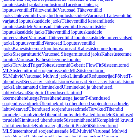
loputuskastid jaoks
Loputustorud
Tarvikud
Täite- ja
loputusventiilid
Täiteventiilid
Varuosad Täiteventiilid
jaoks
Täiteventiilid varjatud loputuskastidele
Varuosad Täiteventiilid
varjatud loputuskastidele jaoks
Täiteventiilid keraamilistele
loputuskastidele
Varuosad Täiteventiilid keraamilistele
loputuskastidele jaoks
Täiteventiilid loputuskastidele
universaalsed
Varuosad Täiteventiilid loputuskastidele universaalsed
jaoks
Loputusventiilid
Varuosad Loputusventiilid
jaoks
Kahesüsteemne loputus
Varuosad Kahesüsteemne loputus
jaoks
Sisegarnituurid
Varuosad Sisegarnituurid jaoks
Kahesüsteemne
loputus
Varuosad Kahesüsteemne loputus
jaoks
Tarvikud
Triger
Toitesüsteemid
Geberit FlowFit
Süsteemitorud
ML
Süsteemitorud soojendusseade ML
Süsteemitorud
SL
Muhvid
Varuosad Muhvid jaoks
Liitmikud
Redutseerijad
Põlved
T-
ühendused
Sees asuv tsirkulatsioon
Varuosad Sees asuv tsirkulatsioon
jaoks
Lahutamatud üleminekud
Üleminekud ja ühendused,
lahtivõetavad
Sulgurid
Ühendused
Jaoturid
keermeühendusega
Pressühendusega jaotur
T-ühendused
soojendusseadmele
Üleminekud ja ühendused soojendusseadmele,
lahtivõetavad
Ühendused soojendusseadmele
Tarvikud
Tihendid
torudele ja muhvidele
Tihendid muhvidele
Katted torudele
Kinnitused
torudele
Kinnitused ühendustele
Süsteemitihendid
Komplektid kruvid
äärikühendustele
Kulumaterjal
Geberit PushFit
Süsteemitorud
ML
Süsteemitorud soojendusseade ML
Muhvid
Varuosad Muhvid
jaoks
Nurgad
T-ühendused
Lahutamatud üleminekud
Varuosad