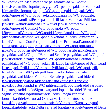
WC-potid
Varuosad Põrandale paigaldatavad WC-potid
jaoks
Keraamilise loputuspaagiga WC-pott paigaldatud
Varuosad
Keraamilise loputuspaagiga WC-pott paigaldatud jaoks
WC-
potid
Varuosad WC-potid jaoks
Loputuspaagid WC-pottidele,
sanitaarkeraamikast
Peale pandud
Prill-lauad
Varuosad Prill-lauad
jaoks
Prill-lauad
Varuosad Prill-lauad jaoks
Comfort WC-
potid
Varuosad Comfort WC-potid jaoks
WC-potid
kõrgendatud
Varuosad WC-potid kõrgendatud jaoks
WC-potid
pikendatud
Varuosad WC-potid pikendatud jaoks
Comfort prill-
lauad
Varuosad Comfort prill-lauad jaoks
Prill-lauad
Varuosad Prill-
lauad jaoks
WC-poti prill-lauad
Varuosad WC-poti prill-lauad
jaoks
WC-potid lastele
Varuosad WC-potid lastele jaoks
Seinale
paigaldatavad WC-potid
Varuosad Seinale paigaldatavad WC-potid
jaoks
Põrandale paigaldatavad WC-potid
Varuosad Põrandale
paigaldatavad WC-potid jaoks
Prill-lauad lastele
Varuosad Prill-lauad
lastele jaoks
Prill-lauad
Varuosad Prill-lauad jaoks
WC-poti prill-
lauad
Varuosad WC-poti prill-lauad jaoks
Bideed
Seinale
paigaldatavad bideed
Varuosad Seinale paigaldatavad bideed
jaoks
Põrandapealsed bideed
Tarvikud
Varuosad Tarvikud
jaoks
Loputusplaadid ja WC-juhtseadmed
Loputusplaadid
Varuosad
Loputusplaadid jaoks
Sigma varjatud loputuskastidele
Varuosad
Sigma varjatud loputuskastidele jaoks
Omega varjatud
loputuskastidele
Varuosad Omega varjatud loputuskastidele
jaoks
Kappa varjatud loputuskastidele
Varuosad Kappa varjatud
loputuskastidele jaoks
Delta varjatud loputuskastidele
Varuosad Delta