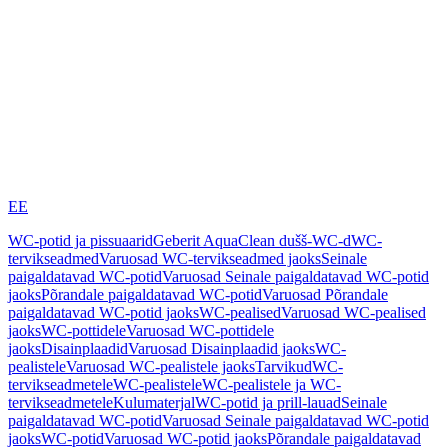
EE
WC-potid ja pissuaarid
Geberit AquaClean dušš-WC-d
WC-
tervikseadmed
Varuosad WC-tervikseadmed jaoks
Seinale
paigaldatavad WC-potid
Varuosad Seinale paigaldatavad WC-potid
jaoks
Põrandale paigaldatavad WC-potid
Varuosad Põrandale
paigaldatavad WC-potid jaoks
WC-pealised
Varuosad WC-pealised
jaoks
WC-pottidele
Varuosad WC-pottidele
jaoks
Disainplaadid
Varuosad Disainplaadid jaoks
WC-
pealistele
Varuosad WC-pealistele jaoks
Tarvikud
WC-
tervikseadmetele
WC-pealistele
WC-pealistele ja WC-
tervikseadmetele
Kulumaterjal
WC-potid ja prill-lauad
Seinale
paigaldatavad WC-potid
Varuosad Seinale paigaldatavad WC-potid
jaoks
WC-potid
Varuosad WC-potid jaoks
Põrandale paigaldatavad