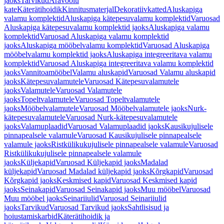
jaoks
Tarvikud
Äravoolu
kate
Käterätihoidik
Kinnitusmaterjal
Dekoratiivkatted
Aluskapiga
valamu komplektid
Aluskapiga kätepesuvalamu komplektid
Varuosad
Aluskapiga kätepesuvalamu komplektid jaoks
Aluskapiga valamu
komplektid
Varuosad Aluskapiga valamu komplektid
jaoks
Aluskapiga mööbelvalamu komplektid
Varuosad Aluskapiga
mööbelvalamu komplektid jaoks
Aluskapiga integreeritava valamu
komplektid
Varuosad Aluskapiga integreeritava valamu komplektid
jaoks
Vannitoamööbel
Valamu aluskapid
Varuosad Valamu aluskapid
jaoks
Kätepesuvalamutele
Varuosad Kätepesuvalamutele
jaoks
Valamutele
Varuosad Valamutele
jaoks
Topeltvalamutele
Varuosad Topeltvalamutele
jaoks
Mööbelvalamutele
Varuosad Mööbelvalamutele jaoks
Nurk-
kätepesuvalamutele
Varuosad Nurk-kätepesuvalamutele
jaoks
Valamuplaadid
Varuosad Valamuplaadid jaoks
Kausikujulisele
pinnapealsele valamule
Varuosad Kausikujulisele pinnapealsele
valamule jaoks
Ristkülikukujulisele pinnapealsele valamule
Varuosad
Ristkülikukujulisele pinnapealsele valamule
jaoks
Küljekapid
Varuosad Küljekapid jaoks
Madalad
küljekapid
Varuosad Madalad küljekapid jaoks
Kõrgkapid
Varuosad
Kõrgkapid jaoks
Keskmised kapid
Varuosad Keskmised kapid
jaoks
Seinakapid
Varuosad Seinakapid jaoks
Muu mööbel
Varuosad
Muu mööbel jaoks
Seinariiulid
Varuosad Seinariiulid
jaoks
Tarvikud
Varuosad Tarvikud jaoks
Sahtlisisud ja
hoiustamiskarbid
Käterätihoidik ja