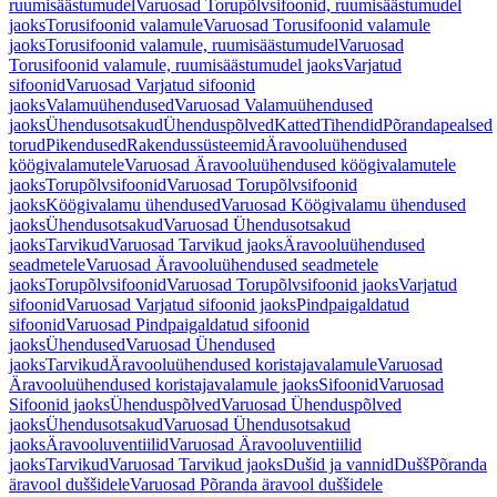
ruumisäästumudel
Varuosad Torupõlvsifoonid, ruumisäästumudel
jaoks
Torusifoonid valamule
Varuosad Torusifoonid valamule
jaoks
Torusifoonid valamule, ruumisäästumudel
Varuosad
Torusifoonid valamule, ruumisäästumudel jaoks
Varjatud
sifoonid
Varuosad Varjatud sifoonid
jaoks
Valamuühendused
Varuosad Valamuühendused
jaoks
Ühendusotsakud
Ühenduspõlved
Katted
Tihendid
Põrandapealsed
torud
Pikendused
Rakendussüsteemid
Äravooluühendused
köögivalamutele
Varuosad Äravooluühendused köögivalamutele
jaoks
Torupõlvsifoonid
Varuosad Torupõlvsifoonid
jaoks
Köögivalamu ühendused
Varuosad Köögivalamu ühendused
jaoks
Ühendusotsakud
Varuosad Ühendusotsakud
jaoks
Tarvikud
Varuosad Tarvikud jaoks
Äravooluühendused
seadmetele
Varuosad Äravooluühendused seadmetele
jaoks
Torupõlvsifoonid
Varuosad Torupõlvsifoonid jaoks
Varjatud
sifoonid
Varuosad Varjatud sifoonid jaoks
Pindpaigaldatud
sifoonid
Varuosad Pindpaigaldatud sifoonid
jaoks
Ühendused
Varuosad Ühendused
jaoks
Tarvikud
Äravooluühendused koristajavalamule
Varuosad
Äravooluühendused koristajavalamule jaoks
Sifoonid
Varuosad
Sifoonid jaoks
Ühenduspõlved
Varuosad Ühenduspõlved
jaoks
Ühendusotsakud
Varuosad Ühendusotsakud
jaoks
Äravooluventiilid
Varuosad Äravooluventiilid
jaoks
Tarvikud
Varuosad Tarvikud jaoks
Dušid ja vannid
Dušš
Põranda
äravool duššidele
Varuosad Põranda äravool duššidele