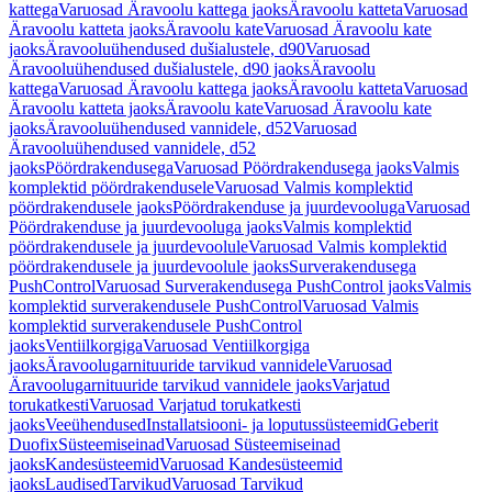
kattega
Varuosad Äravoolu kattega jaoks
Äravoolu katteta
Varuosad
Äravoolu katteta jaoks
Äravoolu kate
Varuosad Äravoolu kate
jaoks
Äravooluühendused dušialustele, d90
Varuosad
Äravooluühendused dušialustele, d90 jaoks
Äravoolu
kattega
Varuosad Äravoolu kattega jaoks
Äravoolu katteta
Varuosad
Äravoolu katteta jaoks
Äravoolu kate
Varuosad Äravoolu kate
jaoks
Äravooluühendused vannidele, d52
Varuosad
Äravooluühendused vannidele, d52
jaoks
Pöördrakendusega
Varuosad Pöördrakendusega jaoks
Valmis
komplektid pöördrakendusele
Varuosad Valmis komplektid
pöördrakendusele jaoks
Pöördrakenduse ja juurdevooluga
Varuosad
Pöördrakenduse ja juurdevooluga jaoks
Valmis komplektid
pöördrakendusele ja juurdevoolule
Varuosad Valmis komplektid
pöördrakendusele ja juurdevoolule jaoks
Surverakendusega
PushControl
Varuosad Surverakendusega PushControl jaoks
Valmis
komplektid surverakendusele PushControl
Varuosad Valmis
komplektid surverakendusele PushControl
jaoks
Ventiilkorgiga
Varuosad Ventiilkorgiga
jaoks
Äravoolugarnituuride tarvikud vannidele
Varuosad
Äravoolugarnituuride tarvikud vannidele jaoks
Varjatud
torukatkesti
Varuosad Varjatud torukatkesti
jaoks
Veeühendused
Installatsiooni- ja loputussüsteemid
Geberit
Duofix
Süsteemiseinad
Varuosad Süsteemiseinad
jaoks
Kandesüsteemid
Varuosad Kandesüsteemid
jaoks
Laudised
Tarvikud
Varuosad Tarvikud