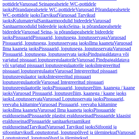
pottidele
Varuosad Seinapealsetele WC-pottidele
jaoks
Põrandapealsetele WC-pottidele
Varuosad Põrandapealsetele
WC-pottidele jaoks
Tarvikud
Varuosad Tarvikud
jaoks
Kulumaterjal
Sanitaarmoodulid bideedele
Varuosad
Sanitaarmoodulid bideedele jaoks
Seina- ja põrandapealsetele
bideedele
Varuosad Seina- ja põrandapealsetele bideedele
jaoks
Pissuaarid
Pissuaarid, loputusega, loputusservaga
Varuosad
Pissuaarid, loputusega, loputusservaga jaoks
Ilma kaaneta
Varuosad
Ilma kaaneta jaoks
Pissuaarid, loputusega, loputusservata
Varuosad
Pissuaarid, loputusega, loputusservata jaoks
Pindpaigaldatava või
varjatud pissuaari loputusregulaatorile
Varuosad Pindpaigaldatava
või varjatud pissuaari loputusregulaatorile jaoks
Integreeritud
pissuaari loputusregulaator
Varuosad Integreeritud pissuaari
loputusregulaator jaoks
Integreeritud pissuaari
loputusregulaatorile
Varuosad Integreeritud pissuaari
loputusregulaatorile jaoks
Pissuaarid, loputusrežiim, kaanega / kaane
jaoks
Varuosad Pissuaarid, loputusrežiim, kaanega / kaane jaoks
jaoks
Loputusservata
Varuosad Loputusservata jaoks
Pissuaarid,
veevaba käitamine
Varuosad Pissuaarid, veevaba käitamine
jaoks
Ilma kaaneta
Varuosad Ilma kaaneta jaoks
Pissuaaride
eraldusseinad
Pissuaaride plastist eraldusseinad
Pissuaaride klaasist
eraldusseinad
Pissuaaride sanitaarkeraamikast
eraldusseinad
Tarvikud
Varuosad Tarvikud jaoks
Sifoonid ja
sifoonitarvikud
Loputustorud, loputuspõlved ja üleminekud
Varuosad
Loputustorud, loputuspõlved ja üleminekud