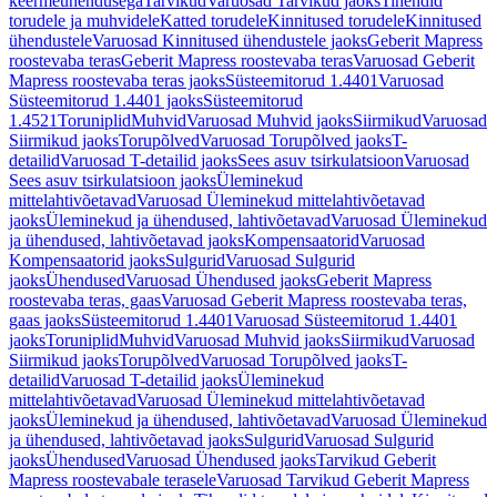
keermeühendusega
Tarvikud
Varuosad Tarvikud jaoks
Tihendid
torudele ja muhvidele
Katted torudele
Kinnitused torudele
Kinnitused
ühendustele
Varuosad Kinnitused ühendustele jaoks
Geberit Mapress
roostevaba teras
Geberit Mapress roostevaba teras
Varuosad Geberit
Mapress roostevaba teras jaoks
Süsteemitorud 1.4401
Varuosad
Süsteemitorud 1.4401 jaoks
Süsteemitorud
1.4521
Toruniplid
Muhvid
Varuosad Muhvid jaoks
Siirmikud
Varuosad
Siirmikud jaoks
Torupõlved
Varuosad Torupõlved jaoks
T-
detailid
Varuosad T-detailid jaoks
Sees asuv tsirkulatsioon
Varuosad
Sees asuv tsirkulatsioon jaoks
Üleminekud
mittelahtivõetavad
Varuosad Üleminekud mittelahtivõetavad
jaoks
Üleminekud ja ühendused, lahtivõetavad
Varuosad Üleminekud
ja ühendused, lahtivõetavad jaoks
Kompensaatorid
Varuosad
Kompensaatorid jaoks
Sulgurid
Varuosad Sulgurid
jaoks
Ühendused
Varuosad Ühendused jaoks
Geberit Mapress
roostevaba teras, gaas
Varuosad Geberit Mapress roostevaba teras,
gaas jaoks
Süsteemitorud 1.4401
Varuosad Süsteemitorud 1.4401
jaoks
Toruniplid
Muhvid
Varuosad Muhvid jaoks
Siirmikud
Varuosad
Siirmikud jaoks
Torupõlved
Varuosad Torupõlved jaoks
T-
detailid
Varuosad T-detailid jaoks
Üleminekud
mittelahtivõetavad
Varuosad Üleminekud mittelahtivõetavad
jaoks
Üleminekud ja ühendused, lahtivõetavad
Varuosad Üleminekud
ja ühendused, lahtivõetavad jaoks
Sulgurid
Varuosad Sulgurid
jaoks
Ühendused
Varuosad Ühendused jaoks
Tarvikud Geberit
Mapress roostevabale terasele
Varuosad Tarvikud Geberit Mapress