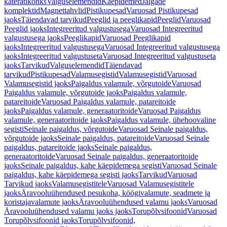
käterätikonks
Valguselemendid
Käepidemed
Jalgade
komplektid
Magnettahvlid
Pistikupesad
Varuosad Pistikupesad
jaoks
Täiendavad tarvikud
Peeglid ja peeglikapid
Peeglid
Varuosad
Peeglid jaoks
Integreeritud valgustusega
Varuosad Integreeritud
valgustusega jaoks
Peeglikapid
Varuosad Peeglikapid
jaoks
Integreeritud valgustusega
Varuosad Integreeritud valgustusega
jaoks
Integreeritud valgustuseta
Varuosad Integreeritud valgustuseta
jaoks
Tarvikud
Valguselemendid
Täiendavad
tarvikud
Pistikupesad
Valamusegistid
Valamusegistid
Varuosad
Valamusegistid jaoks
Paigaldus valamule, võrgutoide
Varuosad
Paigaldus valamule, võrgutoide jaoks
Paigaldus valamule,
patareitoide
Varuosad Paigaldus valamule, patareitoide
jaoks
Paigaldus valamule, generaatoritoide
Varuosad Paigaldus
valamule, generaatoritoide jaoks
Paigaldus valamule, ühehoovaline
segisti
Seinale paigaldus, võrgutoide
Varuosad Seinale paigaldus,
võrgutoide jaoks
Seinale paigaldus, patareitoide
Varuosad Seinale
paigaldus, patareitoide jaoks
Seinale paigaldus,
generaatoritoide
Varuosad Seinale paigaldus, generaatoritoide
jaoks
Seinale paigaldus, kahe käepidemega segisti
Varuosad Seinale
paigaldus, kahe käepidemega segisti jaoks
Tarvikud
Varuosad
Tarvikud jaoks
Valamusegistitele
Varuosad Valamusegistitele
jaoks
Äravooluühendused pesukoha, köögivalamute, seadmete ja
koristajavalamute jaoks
Äravooluühendused valamu jaoks
Varuosad
Äravooluühendused valamu jaoks jaoks
Torupõlvsifoonid
Varuosad
Torupõlvsifoonid jaoks
Torupõlvsifoonid,