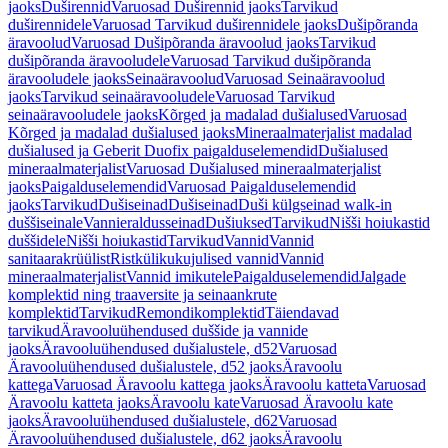
jaoks
Duširennid
Varuosad Duširennid jaoks
Tarvikud
duširennidele
Varuosad Tarvikud duširennidele jaoks
Dušipõranda
äravoolud
Varuosad Dušipõranda äravoolud jaoks
Tarvikud
dušipõranda äravooludele
Varuosad Tarvikud dušipõranda
äravooludele jaoks
Seinaäravoolud
Varuosad Seinaäravoolud
jaoks
Tarvikud seinaäravooludele
Varuosad Tarvikud
seinaäravooludele jaoks
Kõrged ja madalad dušialused
Varuosad
Kõrged ja madalad dušialused jaoks
Mineraalmaterjalist madalad
dušialused ja Geberit Duofix paigalduselemendid
Dušialused
mineraalmaterjalist
Varuosad Dušialused mineraalmaterjalist
jaoks
Paigalduselemendid
Varuosad Paigalduselemendid
jaoks
Tarvikud
Dušiseinad
Dušiseinad
Duši külgseinad walk-in
duššiseinale
Vannieraldusseinad
Dušiuksed
Tarvikud
Nišši hoiukastid
duššidele
Nišši hoiukastid
Tarvikud
Vannid
Vannid
sanitaarakrüülist
Ristkülikukujulised vannid
Vannid
mineraalmaterjalist
Vannid imikutele
Paigalduselemendid
Jalgade
komplektid ning traaversite ja seinaankrute
komplektid
Tarvikud
Remondikomplektid
Täiendavad
tarvikud
Äravooluühendused duššide ja vannide
jaoks
Äravooluühendused dušialustele, d52
Varuosad
Äravooluühendused dušialustele, d52 jaoks
Äravoolu
kattega
Varuosad Äravoolu kattega jaoks
Äravoolu katteta
Varuosad
Äravoolu katteta jaoks
Äravoolu kate
Varuosad Äravoolu kate
jaoks
Äravooluühendused dušialustele, d62
Varuosad
Äravooluühendused dušialustele, d62 jaoks
Äravoolu