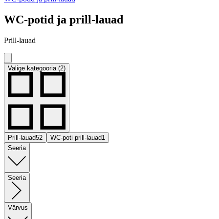
WC-potid ja prill-lauad
Prill-lauad
Valige kategooria (2)
Prill-lauad
52
WC-poti prill-lauad
1
Seeria
Seeria
Värvus