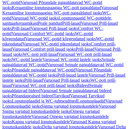
WC-potid
Varuosad Põrandale paigaldatavad WC-potid
jaoks
Keraamilise loputuspaagiga WC-pott paigaldatud
Varuosad
Keraamilise loputuspaagiga WC-pott paigaldatud jaoks
WC-
potid
Varuosad WC-potid jaoks
Loputuspaagid WC-pottidele,
sanitaarkeraamikast
Peale pandud
Prill-lauad
Varuosad Prill-lauad
jaoks
Prill-lauad
Varuosad Prill-lauad jaoks
Comfort WC-
potid
Varuosad Comfort WC-potid jaoks
WC-potid
kõrgendatud
Varuosad WC-potid kõrgendatud jaoks
WC-potid
pikendatud
Varuosad WC-potid pikendatud jaoks
Comfort prill-
lauad
Varuosad Comfort prill-lauad jaoks
Prill-lauad
Varuosad Prill-
lauad jaoks
WC-poti prill-lauad
Varuosad WC-poti prill-lauad
jaoks
WC-potid lastele
Varuosad WC-potid lastele jaoks
Seinale
paigaldatavad WC-potid
Varuosad Seinale paigaldatavad WC-potid
jaoks
Põrandale paigaldatavad WC-potid
Varuosad Põrandale
paigaldatavad WC-potid jaoks
Prill-lauad lastele
Varuosad Prill-lauad
lastele jaoks
Prill-lauad
Varuosad Prill-lauad jaoks
WC-poti prill-
lauad
Varuosad WC-poti prill-lauad jaoks
Bideed
Seinale
paigaldatavad bideed
Varuosad Seinale paigaldatavad bideed
jaoks
Põrandapealsed bideed
Tarvikud
Varuosad Tarvikud
jaoks
Loputusplaadid ja WC-juhtseadmed
Loputusplaadid
Varuosad
Loputusplaadid jaoks
Sigma varjatud loputuskastidele
Varuosad
Sigma varjatud loputuskastidele jaoks
Omega varjatud
loputuskastidele
Varuosad Omega varjatud loputuskastidele
jaoks
Kappa varjatud loputuskastidele
Varuosad Kappa varjatud
loputuskastidele jaoks
Delta varjatud loputuskastidele
Varuosad Delta