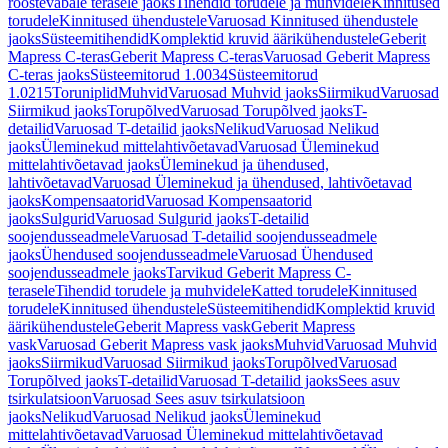
roostevabale terasele jaoks
Tihendid torudele ja muhvidele
Kinnitused
torudele
Kinnitused ühendustele
Varuosad Kinnitused ühendustele
jaoks
Süsteemitihendid
Komplektid kruvid äärikühendustele
Geberit
Mapress C-teras
Geberit Mapress C-teras
Varuosad Geberit Mapress
C-teras jaoks
Süsteemitorud 1.0034
Süsteemitorud
1.0215
Toruniplid
Muhvid
Varuosad Muhvid jaoks
Siirmikud
Varuosad
Siirmikud jaoks
Torupõlved
Varuosad Torupõlved jaoks
T-
detailid
Varuosad T-detailid jaoks
Nelikud
Varuosad Nelikud
jaoks
Üleminekud mittelahtivõetavad
Varuosad Üleminekud
mittelahtivõetavad jaoks
Üleminekud ja ühendused,
lahtivõetavad
Varuosad Üleminekud ja ühendused, lahtivõetavad
jaoks
Kompensaatorid
Varuosad Kompensaatorid
jaoks
Sulgurid
Varuosad Sulgurid jaoks
T-detailid
soojendusseadmele
Varuosad T-detailid soojendusseadmele
jaoks
Ühendused soojendusseadmele
Varuosad Ühendused
soojendusseadmele jaoks
Tarvikud Geberit Mapress C-
terasele
Tihendid torudele ja muhvidele
Katted torudele
Kinnitused
torudele
Kinnitused ühendustele
Süsteemitihendid
Komplektid kruvid
äärikühendustele
Geberit Mapress vask
Geberit Mapress
vask
Varuosad Geberit Mapress vask jaoks
Muhvid
Varuosad Muhvid
jaoks
Siirmikud
Varuosad Siirmikud jaoks
Torupõlved
Varuosad
Torupõlved jaoks
T-detailid
Varuosad T-detailid jaoks
Sees asuv
tsirkulatsioon
Varuosad Sees asuv tsirkulatsioon
jaoks
Nelikud
Varuosad Nelikud jaoks
Üleminekud
mittelahtivõetavad
Varuosad Üleminekud mittelahtivõetavad