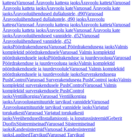
kattega
Varuosad Äravoolu kattega jaoks
Äravoolu katteta
Varuosad
Äravoolu katteta jaoks
Äravoolu kate
Varuosad Äravoolu kate
jaoks
Äravooluühendused dušialustele, d90
Varuosad
Äravooluühendused dušialustele, d90 jaoks
Äravoolu
kattega
Varuosad Äravoolu kattega jaoks
Äravoolu katteta
Varuosad
Äravoolu katteta jaoks
Äravoolu kate
Varuosad Äravoolu kate
jaoks
Äravooluühendused vannidele, d52
Varuosad
Äravooluühendused vannidele, d52
jaoks
Pöördrakendusega
Varuosad Pöördrakendusega jaoks
Valmis
komplektid pöördrakendusele
Varuosad Valmis komplektid
pöördrakendusele jaoks
Pöördrakenduse ja juurdevooluga
Varuosad
Pöördrakenduse ja juurdevooluga jaoks
Valmis komplektid
pöördrakendusele ja juurdevoolule
Varuosad Valmis komplektid
pöördrakendusele ja juurdevoolule jaoks
Surverakendusega
PushControl
Varuosad Surverakendusega PushControl jaoks
Valmis
komplektid surverakendusele PushControl
Varuosad Valmis
komplektid surverakendusele PushControl
jaoks
Ventiilkorgiga
Varuosad Ventiilkorgiga
jaoks
Äravoolugarnituuride tarvikud vannidele
Varuosad
Äravoolugarnituuride tarvikud vannidele jaoks
Varjatud
torukatkesti
Varuosad Varjatud torukatkesti
jaoks
Veeühendused
Installatsiooni- ja loputussüsteemid
Geberit
Duofix
Süsteemiseinad
Varuosad Süsteemiseinad
jaoks
Kandesüsteemid
Varuosad Kandesüsteemid
jaoks
Laudised
Tarvikud
Varuosad Tarvikud