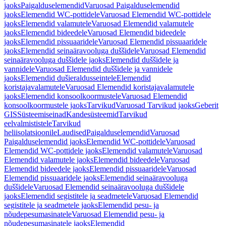
jaoks
Paigalduselemendid
Varuosad Paigalduselemendid
jaoks
Elemendid WC-pottidele
Varuosad Elemendid WC-pottidele
jaoks
Elemendid valamutele
Varuosad Elemendid valamutele
jaoks
Elemendid bideedele
Varuosad Elemendid bideedele
jaoks
Elemendid pissuaaridele
Varuosad Elemendid pissuaaridele
jaoks
Elemendid seinaäravooluga duššidele
Varuosad Elemendid
seinaäravooluga duššidele jaoks
Elemendid duššidele ja
vannidele
Varuosad Elemendid duššidele ja vannidele
jaoks
Elemendid dušieraldusseintele
Elemendid
koristajavalamutele
Varuosad Elemendid koristajavalamutele
jaoks
Elemendid konsoolkoormustele
Varuosad Elemendid
konsoolkoormustele jaoks
Tarvikud
Varuosad Tarvikud jaoks
Geberit
GIS
Süsteemiseinad
Kandesüsteemid
Tarvikud
eelvalmististele
Tarvikud
heliisolatsioonile
Laudised
Paigalduselemendid
Varuosad
Paigalduselemendid jaoks
Elemendid WC-pottidele
Varuosad
Elemendid WC-pottidele jaoks
Elemendid valamutele
Varuosad
Elemendid valamutele jaoks
Elemendid bideedele
Varuosad
Elemendid bideedele jaoks
Elemendid pissuaaridele
Varuosad
Elemendid pissuaaridele jaoks
Elemendid seinaäravooluga
duššidele
Varuosad Elemendid seinaäravooluga duššidele
jaoks
Elemendid segistitele ja seadmetele
Varuosad Elemendid
segistitele ja seadmetele jaoks
Elemendid pesu- ja
nõudepesumasinatele
Varuosad Elemendid pesu- ja
nõudepesumasinatele jaoks
Elemendid