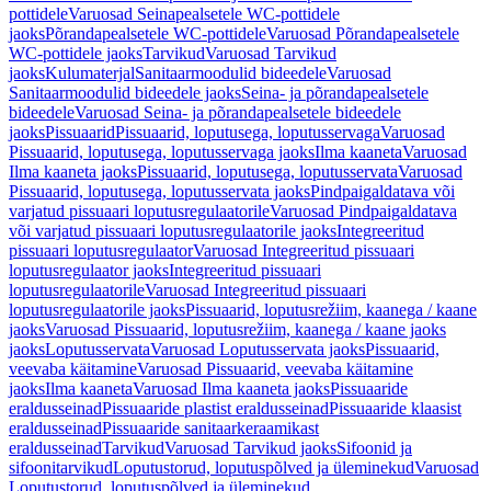
pottidele
Varuosad Seinapealsetele WC-pottidele
jaoks
Põrandapealsetele WC-pottidele
Varuosad Põrandapealsetele
WC-pottidele jaoks
Tarvikud
Varuosad Tarvikud
jaoks
Kulumaterjal
Sanitaarmoodulid bideedele
Varuosad
Sanitaarmoodulid bideedele jaoks
Seina- ja põrandapealsetele
bideedele
Varuosad Seina- ja põrandapealsetele bideedele
jaoks
Pissuaarid
Pissuaarid, loputusega, loputusservaga
Varuosad
Pissuaarid, loputusega, loputusservaga jaoks
Ilma kaaneta
Varuosad
Ilma kaaneta jaoks
Pissuaarid, loputusega, loputusservata
Varuosad
Pissuaarid, loputusega, loputusservata jaoks
Pindpaigaldatava või
varjatud pissuaari loputusregulaatorile
Varuosad Pindpaigaldatava
või varjatud pissuaari loputusregulaatorile jaoks
Integreeritud
pissuaari loputusregulaator
Varuosad Integreeritud pissuaari
loputusregulaator jaoks
Integreeritud pissuaari
loputusregulaatorile
Varuosad Integreeritud pissuaari
loputusregulaatorile jaoks
Pissuaarid, loputusrežiim, kaanega / kaane
jaoks
Varuosad Pissuaarid, loputusrežiim, kaanega / kaane jaoks
jaoks
Loputusservata
Varuosad Loputusservata jaoks
Pissuaarid,
veevaba käitamine
Varuosad Pissuaarid, veevaba käitamine
jaoks
Ilma kaaneta
Varuosad Ilma kaaneta jaoks
Pissuaaride
eraldusseinad
Pissuaaride plastist eraldusseinad
Pissuaaride klaasist
eraldusseinad
Pissuaaride sanitaarkeraamikast
eraldusseinad
Tarvikud
Varuosad Tarvikud jaoks
Sifoonid ja
sifoonitarvikud
Loputustorud, loputuspõlved ja üleminekud
Varuosad
Loputustorud, loputuspõlved ja üleminekud