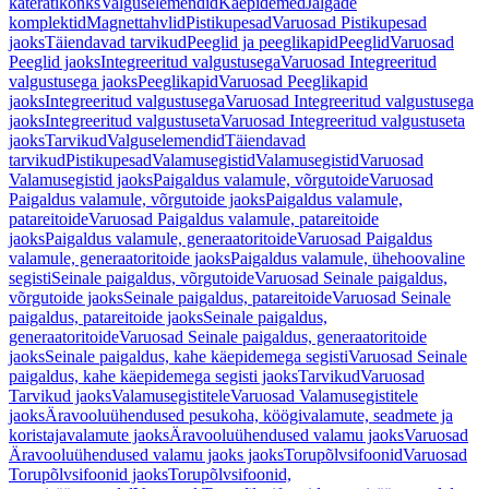
käterätikonks
Valguselemendid
Käepidemed
Jalgade
komplektid
Magnettahvlid
Pistikupesad
Varuosad Pistikupesad
jaoks
Täiendavad tarvikud
Peeglid ja peeglikapid
Peeglid
Varuosad
Peeglid jaoks
Integreeritud valgustusega
Varuosad Integreeritud
valgustusega jaoks
Peeglikapid
Varuosad Peeglikapid
jaoks
Integreeritud valgustusega
Varuosad Integreeritud valgustusega
jaoks
Integreeritud valgustuseta
Varuosad Integreeritud valgustuseta
jaoks
Tarvikud
Valguselemendid
Täiendavad
tarvikud
Pistikupesad
Valamusegistid
Valamusegistid
Varuosad
Valamusegistid jaoks
Paigaldus valamule, võrgutoide
Varuosad
Paigaldus valamule, võrgutoide jaoks
Paigaldus valamule,
patareitoide
Varuosad Paigaldus valamule, patareitoide
jaoks
Paigaldus valamule, generaatoritoide
Varuosad Paigaldus
valamule, generaatoritoide jaoks
Paigaldus valamule, ühehoovaline
segisti
Seinale paigaldus, võrgutoide
Varuosad Seinale paigaldus,
võrgutoide jaoks
Seinale paigaldus, patareitoide
Varuosad Seinale
paigaldus, patareitoide jaoks
Seinale paigaldus,
generaatoritoide
Varuosad Seinale paigaldus, generaatoritoide
jaoks
Seinale paigaldus, kahe käepidemega segisti
Varuosad Seinale
paigaldus, kahe käepidemega segisti jaoks
Tarvikud
Varuosad
Tarvikud jaoks
Valamusegistitele
Varuosad Valamusegistitele
jaoks
Äravooluühendused pesukoha, köögivalamute, seadmete ja
koristajavalamute jaoks
Äravooluühendused valamu jaoks
Varuosad
Äravooluühendused valamu jaoks jaoks
Torupõlvsifoonid
Varuosad
Torupõlvsifoonid jaoks
Torupõlvsifoonid,