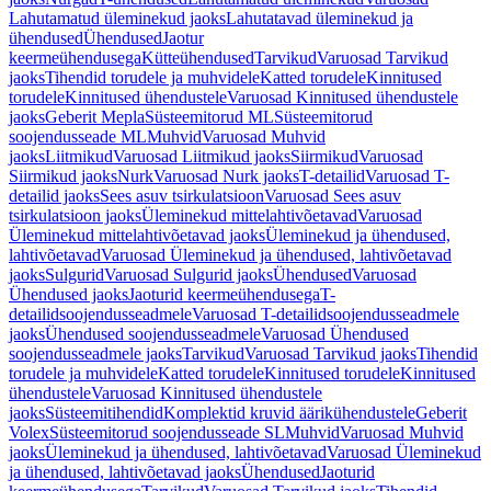
Lahutamatud üleminekud jaoks
Lahutatavad üleminekud ja
ühendused
Ühendused
Jaotur
keermeühendusega
Kütteühendused
Tarvikud
Varuosad Tarvikud
jaoks
Tihendid torudele ja muhvidele
Katted torudele
Kinnitused
torudele
Kinnitused ühendustele
Varuosad Kinnitused ühendustele
jaoks
Geberit Mepla
Süsteemitorud ML
Süsteemitorud
soojendusseade ML
Muhvid
Varuosad Muhvid
jaoks
Liitmikud
Varuosad Liitmikud jaoks
Siirmikud
Varuosad
Siirmikud jaoks
Nurk
Varuosad Nurk jaoks
T-detailid
Varuosad T-
detailid jaoks
Sees asuv tsirkulatsioon
Varuosad Sees asuv
tsirkulatsioon jaoks
Üleminekud mittelahtivõetavad
Varuosad
Üleminekud mittelahtivõetavad jaoks
Üleminekud ja ühendused,
lahtivõetavad
Varuosad Üleminekud ja ühendused, lahtivõetavad
jaoks
Sulgurid
Varuosad Sulgurid jaoks
Ühendused
Varuosad
Ühendused jaoks
Jaoturid keermeühendusega
T-
detailidsoojendusseadmele
Varuosad T-detailidsoojendusseadmele
jaoks
Ühendused soojendusseadmele
Varuosad Ühendused
soojendusseadmele jaoks
Tarvikud
Varuosad Tarvikud jaoks
Tihendid
torudele ja muhvidele
Katted torudele
Kinnitused torudele
Kinnitused
ühendustele
Varuosad Kinnitused ühendustele
jaoks
Süsteemitihendid
Komplektid kruvid äärikühendustele
Geberit
Volex
Süsteemitorud soojendusseade SL
Muhvid
Varuosad Muhvid
jaoks
Üleminekud ja ühendused, lahtivõetavad
Varuosad Üleminekud
ja ühendused, lahtivõetavad jaoks
Ühendused
Jaoturid