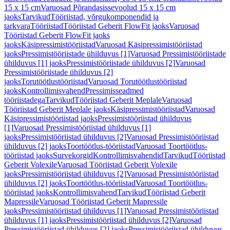
15 x 15 cm
Varuosad Põrandasissevoolud 15 x 15 cm
jaoks
Tarvikud
Tööriistad, võrgukomponendid ja
tarkvara
Tööriistad
Tööriistad Geberit FlowFit jaoks
Varuosad
Tööriistad Geberit FlowFit jaoks
jaoks
Käsipressimistööriistad
Varuosad Käsipressimistööriistad
jaoks
Pressimistööriistade ühilduvus [1]
Varuosad Pressimistööriistade
ühilduvus [1] jaoks
Pressimistööriistade ühilduvus [2]
Varuosad
Pressimistööriistade ühilduvus [2]
jaoks
Torutöötlustööriistad
Varuosad Torutöötlustööriistad
jaoks
Kontrollimisvahend
Pressimisseadmed
tööriistadega
Tarvikud
Tööriistad Geberit Meplale
Varuosad
Tööriistad Geberit Meplale jaoks
Käsipressimistööriistad
Varuosad
Käsipressimistööriistad jaoks
Pressimistööriistad ühilduvus
[1]
Varuosad Pressimistööriistad ühilduvus [1]
jaoks
Pressimistööriistad ühilduvus [2]
Varuosad Pressimistööriistad
ühilduvus [2] jaoks
Toortöötlus-tööriistad
Varuosad Toortöötlus-
tööriistad jaoks
Survekorgid
Kontrollimisvahendid
Tarvikud
Tööriistad
Geberit Volexile
Varuosad Tööriistad Geberit Volexile
jaoks
Pressimistööriistad ühilduvus [2]
Varuosad Pressimistööriistad
ühilduvus [2] jaoks
Toortöötlus-tööriistad
Varuosad Toortöötlus-
tööriistad jaoks
Kontrollimisvahend
Tarvikud
Tööriistad Geberit
Mapressile
Varuosad Tööriistad Geberit Mapressile
jaoks
Pressimistööriistad ühilduvus [1]
Varuosad Pressimistööriistad
ühilduvus [1] jaoks
Pressimistööriistad ühilduvus [2]
Varuosad
Pressimistööriistad ühilduvus [2] jaoks
Pressimistööriistad ühilduvus