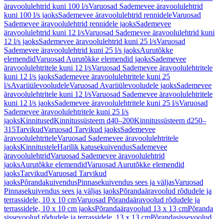
äravoolulehtrid kuni 100 l/s
Varuosad Sademevee äravoolulehtrid
kuni 100 l/s jaoks
Sademevee äravoolulehtrid rennidele
Varuosad
Sademevee äravoolulehtrid rennidele jaoks
Sademevee
äravoolulehtrid kuni 12 l/s
Varuosad Sademevee äravoolulehtrid kuni
12 l/s jaoks
Sademevee äravoolulehtrid kuni 25 l/s
Varuosad
Sademevee äravoolulehtrid kuni 25 l/s jaoks
Aurutõkke
elemendid
Varuosad Aurutõkke elemendid jaoks
Sademevee
äravoolulehtritele kuni 12 l/s
Varuosad Sademevee äravoolulehtritele
kuni 12 l/s jaoks
Sademevee äravoolulehtritele kuni 25
l/s
Avariiülevooludele
Varuosad Avariiülevooludele jaoks
Sademevee
äravoolulehtritele kuni 12 l/s
Varuosad Sademevee äravoolulehtritele
kuni 12 l/s jaoks
Sademevee äravoolulehtritele kuni 25 l/s
Varuosad
Sademevee äravoolulehtritele kuni 25 l/s
jaoks
Kinnitused
Kinnitussüsteem d40–200
Kinnitussüsteem d250–
315
Tarvikud
Varuosad Tarvikud jaoks
Sademevee
äravoolulehtritele
Varuosad Sademevee äravoolulehtritele
jaoks
Kinnitustele
Harilik katusekuivendus
Sademevee
äravoolulehtrid
Varuosad Sademevee äravoolulehtrid
jaoks
Aurutõkke elemendid
Varuosad Aurutõkke elemendid
jaoks
Tarvikud
Varuosad Tarvikud
jaoks
Põrandakuivendus
Pinnasekuivendus sees ja väljas
Varuosad
Pinnasekuivendus sees ja väljas jaoks
Põrandaäravoolud rõdudele ja
terrassidele, 10 x 10 cm
Varuosad Põrandaäravoolud rõdudele ja
terrassidele, 10 x 10 cm jaoks
Põrandaäravoolud 13 x 13 cm
Põranda
sissevoolud rõdudele ja terrassidele, 13 x 13 cm
Põrandasissevoolud