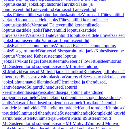
loputuskastid jaoks
Loputustorud
Tarvikud
Täite- ja
loputusventiilid
Täiteventiilid
Varuosad Täiteventiilid
jaoks
Täiteventiilid varjatud loputuskastidele
Varuosad Täiteventiilid
varjatud loputuskastidele jaoks
Täiteventiilid keraamilistele
loputuskastidele
Varuosad Täiteventiilid keraamilistele
loputuskastidele jaoks
Täiteventiilid loputuskastidele
universaalsed
Varuosad Täiteventiilid loputuskastidele universaalsed
jaoks
Loputusventiilid
Varuosad Loputusventiilid
jaoks
Kahesüsteemne loputus
Varuosad Kahesüsteemne loputus
jaoks
Sisegarnituurid
Varuosad Sisegarnituurid jaoks
Kahesüsteemne
loputus
Varuosad Kahesüsteemne loputus
jaoks
Tarvikud
Triger
Toitesüsteemid
Geberit FlowFit
Süsteemitorud
ML
Süsteemitorud soojendusseade ML
Süsteemitorud
SL
Muhvid
Varuosad Muhvid jaoks
Liitmikud
Redutseerijad
Põlved
T-
ühendused
Sees asuv tsirkulatsioon
Varuosad Sees asuv tsirkulatsioon
jaoks
Lahutamatud üleminekud
Üleminekud ja ühendused,
lahtivõetavad
Sulgurid
Ühendused
Jaoturid
keermeühendusega
Pressühendusega jaotur
T-ühendused
soojendusseadmele
Üleminekud ja ühendused soojendusseadmele,
lahtivõetavad
Ühendused soojendusseadmele
Tarvikud
Tihendid
torudele ja muhvidele
Tihendid muhvidele
Katted torudele
Kinnitused
torudele
Kinnitused ühendustele
Süsteemitihendid
Komplektid kruvid
äärikühendustele
Kulumaterjal
Geberit PushFit
Süsteemitorud
ML
Süsteemitorud soojendusseade ML
Muhvid
Varuosad Muhvid
jaoks
Nurgad
T-ühendused
Lahutamatud üleminekud
Varuosad