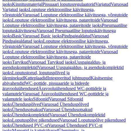
jaoks
Kinnitusmaterjal
Pissuaari loputusregulaatorid
Varjatud
Varuosad
Varjatud jaoks
Loputuse elektroonilise käivitusega,
võrgutoide
Varuosad Loputuse elektroonilise käivitusega, võrgutoide
jaoks
Loputuse elektroonilise käivitusega, patareitoide
Varuosad
Loputuse elektroonilise käivitusega, patareitoide jaoks
Pneumaatilise
loputuskäivitusega
Varuosad Pneumaatilise loputuskäivitusega
jaoks
Basic
Varuosad Basic jaoks
Pindpaigaldatud
Varuosad
Pindpaigaldatud jaoks
Loputuse elektroonilise käivitusega,
võrgutoide
Varuosad Loputuse elektroonilise käivitusega, võrgutoide
jaoks
Loputuse elektroonilise käivitusega, patareitoide
Varuosad
Loputuse elektroonilise käivitusega, patareitoide
jaoks
Tarvikud
Varuosad Tarvikud jaoks
Uuspaigaldus- ja
asenduskomplektid
Varuosad Uuspaigaldus- ja asenduskomplektid
jaoks
Loputustorud, loputuspõlved ja
üleminekud
Katteplaadid
Integreeritud juhtnupud
Käsitsemise
abivahendid
WC-pottide, pissuaaride ja bideede
äravooluühendused
Äravooluühendused WC-pottidele ja
valamutele
Varuosad Äravooluühendused WC-pottidele ja
valamutele jaoks
Sifoonid
Varuosad Sifoonid
jaoks
Ühenduspõlved
Varuosad Ühenduspõlved
jaoks
Ühendusotsakud
Varuosad Ühendusotsakud
jaoks
Ühenduskomplektid
Varuosad Ühenduskomplektid
jaoks
Loputuspõlve pikendused
Varuosad Loputuspõlve pikendused
jaoks
Ühendused PVC-st
Varuosad Ühendused PVC-st
jaoks
Mansetid ja kattekübarad
Ülemineku- ja