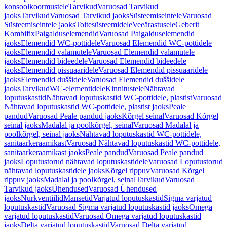
konsoolkoormustele
Tarvikud
Varuosad Tarvikud
jaoks
Tarvikud
Varuosad Tarvikud jaoks
Süsteemiseintele
Varuosad
Süsteemiseintele jaoks
Toitesüsteemidele
Veeärastusele
Geberit
Kombifix
Paigalduselemendid
Varuosad Paigalduselemendid
jaoks
Elemendid WC-pottidele
Varuosad Elemendid WC-pottidele
jaoks
Elemendid valamutele
Varuosad Elemendid valamutele
jaoks
Elemendid bideedele
Varuosad Elemendid bideedele
jaoks
Elemendid pissuaaridele
Varuosad Elemendid pissuaaridele
jaoks
Elemendid duššidele
Varuosad Elemendid duššidele
jaoks
Tarvikud
WC-elementidele
Kinnitustele
Nähtavad
loputuskastid
Nähtavad loputuskastid WC-pottidele, plastist
Varuosad
Nähtavad loputuskastid WC-pottidele, plastist jaoks
Peale
pandud
Varuosad Peale pandud jaoks
Kõrgel seinal
Varuosad Kõrgel
seinal jaoks
Madalal ja poolkõrgel, seinal
Varuosad Madalal ja
poolkõrgel, seinal jaoks
Nähtavad loputuskastid WC-pottidele,
sanitaarkeraamikast
Varuosad Nähtavad loputuskastid WC-pottidele,
sanitaarkeraamikast jaoks
Peale pandud
Varuosad Peale pandud
jaoks
Loputustorud nähtavad loputuskastidele
Varuosad Loputustorud
nähtavad loputuskastidele jaoks
Kõrgel rippuv
Varuosad Kõrgel
rippuv jaoks
Madalal ja poolkõrgel, seinal
Tarvikud
Varuosad
Tarvikud jaoks
Ühendused
Varuosad Ühendused
jaoks
Nurkventiilid
Mansetid
Varjatud loputuskastid
Sigma varjatud
loputuskastid
Varuosad Sigma varjatud loputuskastid jaoks
Omega
varjatud loputuskastid
Varuosad Omega varjatud loputuskastid
jaoks
Delta varjatud loputuskastid
Varuosad Delta varjatud