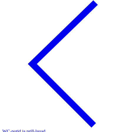
WC-potid ja prill-lauad