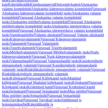
jaoks
Tarvikud
Äravoolu
kate
Käterätihoidik
Kinnitusmaterjal
Dekoratiivkatted
Aluskapiga
valamu komplektid
Aluskapiga kätepesuvalamu komplektid
Varuosad
Aluskapiga kätepesuvalamu komplektid jaoks
Aluskapiga valamu
komplektid
Varuosad Aluskapiga valamu komplektid
jaoks
Aluskapiga mööbelvalamu komplektid
Varuosad Aluskapiga
mööbelvalamu komplektid jaoks
Aluskapiga integreeritava valamu
komplektid
Varuosad Aluskapiga integreeritava valamu komplektid
jaoks
Vannitoamööbel
Valamu aluskapid
Varuosad Valamu aluskapid
jaoks
Kätepesuvalamutele
Varuosad Kätepesuvalamutele
jaoks
Valamutele
Varuosad Valamutele
jaoks
Topeltvalamutele
Varuosad Topeltvalamutele
jaoks
Mööbelvalamutele
Varuosad Mööbelvalamutele jaoks
Nurk-
kätepesuvalamutele
Varuosad Nurk-kätepesuvalamutele
jaoks
Valamuplaadid
Varuosad Valamuplaadid jaoks
Kausikujulisele
pinnapealsele valamule
Varuosad Kausikujulisele pinnapealsele
valamule jaoks
Ristkülikukujulisele pinnapealsele valamule
Varuosad
Ristkülikukujulisele pinnapealsele valamule
jaoks
Küljekapid
Varuosad Küljekapid jaoks
Madalad
küljekapid
Varuosad Madalad küljekapid jaoks
Kõrgkapid
Varuosad
Kõrgkapid jaoks
Keskmised kapid
Varuosad Keskmised kapid
jaoks
Seinakapid
Varuosad Seinakapid jaoks
Muu mööbel
Varuosad
Muu mööbel jaoks
Seinariiulid
Varuosad Seinariiulid
jaoks
Tarvikud
Varuosad Tarvikud jaoks
Sahtlisisud ja
hoiustamiskarbid
Käterätihoidik ja