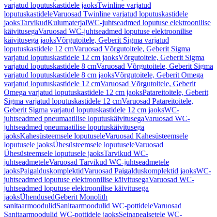
varjatud loputuskastidele jaoks
Twinline varjatud
loputuskastidele
Varuosad Twinline varjatud loputuskastidele
jaoks
Tarvikud
Kulumaterjal
WC-juhtseadmed loputuse elektroonilise
käivitusega
Varuosad WC-juhtseadmed loputuse elektroonilise
käivitusega jaoks
Võrgutoitele, Geberit Sigma varjatud
loputuskastidele 12 cm
Varuosad Võrgutoitele, Geberit Sigma
varjatud loputuskastidele 12 cm jaoks
Võrgutoitele, Geberit Sigma
varjatud loputuskastidele 8 cm
Varuosad Võrgutoitele, Geberit Sigma
varjatud loputuskastidele 8 cm jaoks
Võrgutoitele, Geberit Omega
varjatud loputuskastidele 12 cm
Varuosad Võrgutoitele, Geberit
Omega varjatud loputuskastidele 12 cm jaoks
Patareitoitele, Geberit
Sigma varjatud loputuskastidele 12 cm
Varuosad Patareitoitele,
Geberit Sigma varjatud loputuskastidele 12 cm jaoks
WC-
juhtseadmed pneumaatilise loputuskäivitusega
Varuosad WC-
juhtseadmed pneumaatilise loputuskäivitusega
jaoks
Kahesüsteemsele loputusele
Varuosad Kahesüsteemsele
loputusele jaoks
Ühesüsteemsele loputusele
Varuosad
Ühesüsteemsele loputusele jaoks
Tarvikud WC-
juhtseadmetele
Varuosad Tarvikud WC-juhtseadmetele
jaoks
Paigalduskomplektid
Varuosad Paigalduskomplektid jaoks
WC-
juhtseadmed loputuse elektroonilise käivitusega
Varuosad WC-
juhtseadmed loputuse elektroonilise käivitusega
jaoks
Ühendused
Geberit Monolith
sanitaarmoodulid
Sanitaarmoodulid WC-pottidele
Varuosad
Sanitaarmoodulid WC-pottidele jaoks
Seinapealsetele WC-