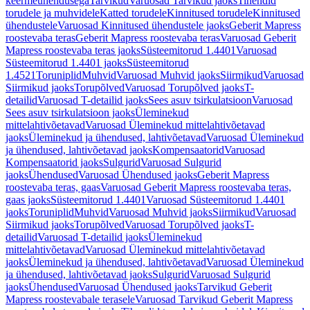
keermeühendusega
Tarvikud
Varuosad Tarvikud jaoks
Tihendid
torudele ja muhvidele
Katted torudele
Kinnitused torudele
Kinnitused
ühendustele
Varuosad Kinnitused ühendustele jaoks
Geberit Mapress
roostevaba teras
Geberit Mapress roostevaba teras
Varuosad Geberit
Mapress roostevaba teras jaoks
Süsteemitorud 1.4401
Varuosad
Süsteemitorud 1.4401 jaoks
Süsteemitorud
1.4521
Toruniplid
Muhvid
Varuosad Muhvid jaoks
Siirmikud
Varuosad
Siirmikud jaoks
Torupõlved
Varuosad Torupõlved jaoks
T-
detailid
Varuosad T-detailid jaoks
Sees asuv tsirkulatsioon
Varuosad
Sees asuv tsirkulatsioon jaoks
Üleminekud
mittelahtivõetavad
Varuosad Üleminekud mittelahtivõetavad
jaoks
Üleminekud ja ühendused, lahtivõetavad
Varuosad Üleminekud
ja ühendused, lahtivõetavad jaoks
Kompensaatorid
Varuosad
Kompensaatorid jaoks
Sulgurid
Varuosad Sulgurid
jaoks
Ühendused
Varuosad Ühendused jaoks
Geberit Mapress
roostevaba teras, gaas
Varuosad Geberit Mapress roostevaba teras,
gaas jaoks
Süsteemitorud 1.4401
Varuosad Süsteemitorud 1.4401
jaoks
Toruniplid
Muhvid
Varuosad Muhvid jaoks
Siirmikud
Varuosad
Siirmikud jaoks
Torupõlved
Varuosad Torupõlved jaoks
T-
detailid
Varuosad T-detailid jaoks
Üleminekud
mittelahtivõetavad
Varuosad Üleminekud mittelahtivõetavad
jaoks
Üleminekud ja ühendused, lahtivõetavad
Varuosad Üleminekud
ja ühendused, lahtivõetavad jaoks
Sulgurid
Varuosad Sulgurid
jaoks
Ühendused
Varuosad Ühendused jaoks
Tarvikud Geberit
Mapress roostevabale terasele
Varuosad Tarvikud Geberit Mapress