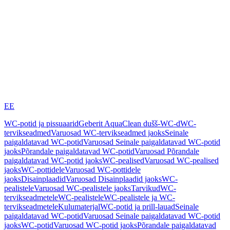
EE
WC-potid ja pissuaarid
Geberit AquaClean dušš-WC-d
WC-
tervikseadmed
Varuosad WC-tervikseadmed jaoks
Seinale
paigaldatavad WC-potid
Varuosad Seinale paigaldatavad WC-potid
jaoks
Põrandale paigaldatavad WC-potid
Varuosad Põrandale
paigaldatavad WC-potid jaoks
WC-pealised
Varuosad WC-pealised
jaoks
WC-pottidele
Varuosad WC-pottidele
jaoks
Disainplaadid
Varuosad Disainplaadid jaoks
WC-
pealistele
Varuosad WC-pealistele jaoks
Tarvikud
WC-
tervikseadmetele
WC-pealistele
WC-pealistele ja WC-
tervikseadmetele
Kulumaterjal
WC-potid ja prill-lauad
Seinale
paigaldatavad WC-potid
Varuosad Seinale paigaldatavad WC-potid
jaoks
WC-potid
Varuosad WC-potid jaoks
Põrandale paigaldatavad