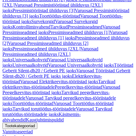
[2XL]
Varuosad Pressimistööriistad ühilduvus [2XL]
jaoks
Pressimistööriistad ühilduvus [3]
Varuosad Pressimistööriistad
ühilduvus [3] jaoks
Toortöötlus-tööriistad
Varuosad Toortöötlus-
tööriistad jaoks
Survekorgid
Varuosad Survekorgid
jaoks
Kontrollimisvahend
Tarvikud
Pressimisseadmed
Varuosad
Pressimisseadmed jaoks
Pressimisseadmed ühilduvus [1]
Varuosad
Pressimisseadmed ühilduvus [1] jaoks
Pressimisseadmed ühilduvus
[2]
Varuosad Pressimisseadmed ühilduvus [2]
jaoks
Pressimisseadmed ühilduvus [2XL]
Varuosad
Pressimisseadmed ühilduvus [2XL]
jaoks
Universaalkohvrid
Varuosad Universaalkohvrid
jaoks
Universaalkohvrid
Varuosad Universaalkohvrid jaoks
Tööriistad
Geberit Silent-db20 / Geberit PE jaoks
Varuosad Tööriistad Geberit
Silent-db20 / Geberit PE jaoks jaoks
Elektrikeevitus-
tööriistad
Varuosad Elektrikeevitus-tööriistad jaoks
Tarvikud
elektrikeevitus-tööriistadele
Peegelkeevitus-tööriistad
Varuosad
Peegelkeevitus-tööriistad jaoks
Tarvikud peegelkeevitus-
tööriistadele
Varuosad Tarvikud peegelkeevitus-tööriistadele
jaoks
Toortöötlus-tööriistad
Varuosad Toortöötlus-tööriistad
jaoks
Tarvikud torutöötlus-tööriistadele
Varuosad Tarvikud
torutöötlus-tööriistadele jaoks
Käsitsemis-
abivahendid
Kaugjuhtimispuldid
Tootekategooriad
Vannitoaseeriad