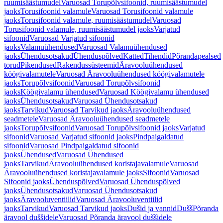
ruumisäästumudel
Varuosad Torupõlvsifoonid, ruumisäästumudel
jaoks
Torusifoonid valamule
Varuosad Torusifoonid valamule
jaoks
Torusifoonid valamule, ruumisäästumudel
Varuosad
Torusifoonid valamule, ruumisäästumudel jaoks
Varjatud
sifoonid
Varuosad Varjatud sifoonid
jaoks
Valamuühendused
Varuosad Valamuühendused
jaoks
Ühendusotsakud
Ühenduspõlved
Katted
Tihendid
Põrandapealsed
torud
Pikendused
Rakendussüsteemid
Äravooluühendused
köögivalamutele
Varuosad Äravooluühendused köögivalamutele
jaoks
Torupõlvsifoonid
Varuosad Torupõlvsifoonid
jaoks
Köögivalamu ühendused
Varuosad Köögivalamu ühendused
jaoks
Ühendusotsakud
Varuosad Ühendusotsakud
jaoks
Tarvikud
Varuosad Tarvikud jaoks
Äravooluühendused
seadmetele
Varuosad Äravooluühendused seadmetele
jaoks
Torupõlvsifoonid
Varuosad Torupõlvsifoonid jaoks
Varjatud
sifoonid
Varuosad Varjatud sifoonid jaoks
Pindpaigaldatud
sifoonid
Varuosad Pindpaigaldatud sifoonid
jaoks
Ühendused
Varuosad Ühendused
jaoks
Tarvikud
Äravooluühendused koristajavalamule
Varuosad
Äravooluühendused koristajavalamule jaoks
Sifoonid
Varuosad
Sifoonid jaoks
Ühenduspõlved
Varuosad Ühenduspõlved
jaoks
Ühendusotsakud
Varuosad Ühendusotsakud
jaoks
Äravooluventiilid
Varuosad Äravooluventiilid
jaoks
Tarvikud
Varuosad Tarvikud jaoks
Dušid ja vannid
Dušš
Põranda
äravool duššidele
Varuosad Põranda äravool duššidele