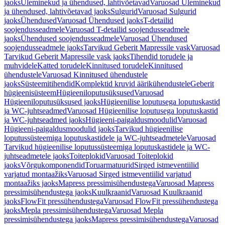
jaoks
Üleminekud ja ühendused, lahtivõetavad
Varuosad Üleminekud
ja ühendused, lahtivõetavad jaoks
Sulgurid
Varuosad Sulgurid
jaoks
Ühendused
Varuosad Ühendused jaoks
T-detailid
soojendusseadmele
Varuosad T-detailid soojendusseadmele
jaoks
Ühendused soojendusseadmele
Varuosad Ühendused
soojendusseadmele jaoks
Tarvikud Geberit Mapressile vask
Varuosad
Tarvikud Geberit Mapressile vask jaoks
Tihendid torudele ja
muhvidele
Katted torudele
Kinnitused torudele
Kinnitused
ühendustele
Varuosad Kinnitused ühendustele
jaoks
Süsteemitihendid
Komplektid kruvid äärikühendustele
Geberit
hügieenisüsteem
Hügieeniloputusüksused
Varuosad
Hügieeniloputusüksused jaoks
Hügieenilise loputusega loputuskastid
ja WC-juhtseadmed
Varuosad Hügieenilise loputusega loputuskastid
ja WC-juhtseadmed jaoks
Hügieeni-paigaldusmoodulid
Varuosad
Hügieeni-paigaldusmoodulid jaoks
Tarvikud hügieenilise
loputussüsteemiga loputuskastidele ja WC-juhtseadmetele
Varuosad
Tarvikud hügieenilise loputussüsteemiga loputuskastidele ja WC-
juhtseadmetele jaoks
Toiteplokid
Varuosad Toiteplokid
jaoks
Võrgukomponendid
Toruarmatuurid
Sirged istmeventiilid
varjatud montaažiks
Varuosad Sirged istmeventiilid varjatud
montaažiks jaoks
Mapress pressimisühendustega
Varuosad Mapress
pressimisühendustega jaoks
Kuulkraanid
Varuosad Kuulkraanid
jaoks
FlowFit pressühendustega
Varuosad FlowFit pressühendustega
jaoks
Mepla pressimisühendustega
Varuosad Mepla
pressimisühendustega jaoks
Mapress pressimisühendustega
Varuosad