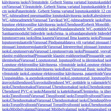
käivitusega jaoks
Võrgutoitele, Geberit Sigma varjatud loputuskastide
cm
Varuosad Võrgutoitele, Geberit Sigma varjatud loputuskastidele 8
cm jaoks
Patareitoitele, Geberit Sigma varjatud loputuskastidele 12 cm
WC-juhtseadmed pneumaatilise loputuskäivitusega jaoks
Kahesüsteems
WC-juhtseadmetele
Varuosad Tarvikud WC-juhtseadmetele jaoks
Paig
loputuse elektroonilise käivitusega jaoks
Ühendused
Geberit Monolith 
Seinapealsetele WC-pottidele jaoks
Põrandapealsetele WC-pottidele
Va
Sanitaarmoodulid bideedele jaoks
Seina- ja põrandapealsetele bideede
loputusservaga jaoks
Ilma kaaneta
Varuosad Ilma kaaneta jaoks
Pissuaa
loputusregulaatorile
Varuosad Pindpaigaldatava või varjatud pissuaari l
pissuaari loputusregulaatorile
Varuosad Integreeritud pissuaari loputusr
jaoks
Loputusservata
Varuosad Loputusservata jaoks
Pissuaarid, veeva
plastist eraldusseinad
Pissuaaride klaasist eraldusseinad
Pissuaaride san
üleminekud
Varuosad Loputustorud, loputuspõlved ja üleminekud jao
Loputuse elektroonilise käivitusega, võrgutoide jaoks
Loputuse elektro
Pneumaatilise loputuskäivitusega jaoks
Basic
Varuosad Basic jaoks
Pin
võrgutoide jaoks
Loputuse elektroonilise käivitusega, patareitoide
Varuo
Uuspaigaldus- ja asenduskomplektid jaoks
Loputustorud, loputuspõlv
äravooluühendused
Äravooluühendused WC-pottidele ja valamutele
V
jaoks
Ühendusotsakud
Varuosad Ühendusotsakud jaoks
Ühenduskompl
Ühendused PVC-st jaoks
Mansetid ja kattekübarad
Ülemineku- ja ühen
jaoks
Tigusifoonid
Varuosad Tigusifoonid jaoks
Torupõlvsifoonid
Varuo
jaoks
Ühendusotsakud
Varuosad Ühendusotsakud jaoks
Ühenduspõlve
jaoks
Torupõlvsifoonid
Varuosad Torupõlvsifoonid jaoks
Ühendusotsa
jaoks
Mööbelvalamud
Varuosad Mööbelvalamud jaoks
Pinnapealsed v