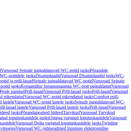
d
Varuosad Seinale paigaldatavad WC-potid jaoks
Põrandale
WC-pottidele jaoks
Disainplaadid
Varuosad Disainplaadid jaoks
WC-
tid ja prill-lauad
Seinale paigaldatavad WC-potid
Varuosad Seinale
potid jaoks
Keraamilise loputuspaagiga WC-pott paigaldatud
Varuosad
Peale pandud
Prill-lauad
Varuosad Prill-lauad jaoks
Prill-lauad
Varuosad
d pikendatud
Varuosad WC-potid pikendatud jaoks
Comfort prill-
 lastele
Varuosad WC-potid lastele jaoks
Seinale paigaldatavad WC-
rill-lauad lastele
Varuosad Prill-lauad lastele jaoks
Prill-lauad
Varuosad
ideed jaoks
Põrandapealsed bideed
Tarvikud
Varuosad Tarvikud
tud loputuskastidele jaoks
Omega varjatud loputuskastidele
Varuosad
kastidele
Varuosad Delta varjatud loputuskastidele jaoks
Twinline
ivitusega
Varuosad WC-juhtseadmed loputuse elektroonilise