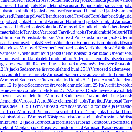
luühendused
Varuosad Äravooluühendused jaoks
Ühenduspõlved
Varuos
Varuosad Torud jaoks
Kujudetailid
Varuosad Kujudetailid jaoks
Torupõlv
Puhastuskolmikud jaoks
Ühendused
Varuosad Ühendused jaoks
Kompens
ndused
Ühenduspõlved
Ühendusotsakud
Tarvikud
Toruklambrid
Sulgurid
rupõlved jaoks
Harutorud
Varuosad Harutorud jaoks
Siirmikud
Varuosad 
Varuosad Põlved jaoks
Kolmikud
Varuosad Kolmikud jaoks
Ühendused
V
materjalidele
Tarvikud
Varuosad Tarvikud jaoks
Toruklambrid
Sulgurid
Ti
ud
Siirmikud
Puhastuskolmikud
Varuosad Puhastuskolmikud jaoks
Ülemi
sad Ühendused jaoks
Keevitusühendused
Kompensatsioonimuhvid
Varu
ühendused
Varuosad Keermeühendused jaoks
Äärikühendused
Äärikpuk
Varuosad Ühendusmuhvid jaoks
Ühendusotsakud
Varuosad Ühendusots
Kinnitused toruklambritele
Torukandurid
Sulgurid
Tihendid
Kaitseelemen
agasihoideventiilid
Geberit Pluvia katusekuivendus
Sademevee äravoolul
2 l/s jaoks
Sademevee äravoolulehtrid kuni 25 l/s
Varuosad Sademevee är
ravoolulehtrid rennidele
Varuosad Sademevee äravoolulehtrid rennidel
s
Varuosad Sademevee äravoolulehtrid kuni 25 l/s jaoks
Aurutõkke elem
ni 12 l/s jaoks
Sademevee äravoolulehtritele kuni 25 l/s
Avariiülevoolu
demevee äravoolulehtritele kuni 25 l/s
Varuosad Sademevee äravoolulehtr
mevee äravoolulehtritele
Varuosad Sademevee äravoolulehtritele jaoks
K
elemendid
Varuosad Aurutõkke elemendid jaoks
Tarvikud
Varuosad Tarv
rrassidele, 10 x 10 cm
Varuosad Põrandaäravoolud rõdudele ja terrassid
5 x 15 cm
Varuosad Põrandasissevoolud 15 x 15 cm jaoks
Tarvikud
Töör
ssimistööriistad
Varuosad Käsipressimistööriistad jaoks
Pressimistööriis
ühilduvus [2] jaoks
Torutöötlustööriistad
Varuosad Torutöötlustööriistad 
Geberit Meplale jaoks
Käsipressimistööriistad
Varuosad Käsipressimistöö