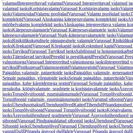
valamud
Integreeritavad valamud
Varuosad Integreeritavad valamud ja
valamud jaoks
Koristajavalamu
Varuosad Koristajavalamu jaoks
Valam
jaoks
Valamujalad
Valamu pooljalad
Varuosad Valamu pooljalad jaoks
T
komplektid
Varuosad Aluskapiga kätepesuvalamu komplektid jaoks
Al
mööbelvalamu komplektid jaoks
Aluskapiga integreeritava valamu ko
jaoks
Kätepesuvalamutele
Varuosad Kätepesuvalamutele jaoks
Valamut
kätepesuvalamutele
Varuosad Nurk-kätepesuvalamutele jaoks
Valamup
jaoks
Ristkülikukujulisele pinnapealsele valamule
Varuosad Ristkülikuk
jaoks
Kõrgkapid
Varuosad Kõrgkapid jaoks
Keskmised kapid
Varuosad
jaoks
Tarvikud
Varuosad Tarvikud jaoks
Sahtlisisud ja hoiustamiskarbi
jaoks
Täiendavad tarvikud
Peeglid ja peeglikapid
Peeglid
Varuosad Peeg
valgustusega
Varuosad Integreeritud valgustusega jaoks
Integreeritud v
tarvikud
Pistikupesad
Valamusegistid
Valamusegistid
Varuosad Valamuse
Paigaldus valamule, patareitoide jaoks
Paigaldus valamule, generaatori
Seinale paigaldus, võrgutoide jaoks
Seinale paigaldus, patareitoide
Varu
paigaldus, kahe käepidemega segisti
Varuosad Seinale paigaldus, kahe
pesukoha, köögivalamute, seadmete ja koristajavalamute jaoks
Äravoo
jaoks
Torupõlvsifoonid, ruumisäästumudel
Varuosad Torupõlvsifoonid,
Torusifoonid valamule, ruumisäästumudel jaoks
Varjatud sifoonid
Varu
jaoks
Ühendusotsakud
Ühenduspõlved
Katted
Tihendid
Põrandapealsed 
jaoks
Torupõlvsifoonid
Varuosad Torupõlvsifoonid jaoks
Köögivalamu
jaoks
Äravooluühendused seadmetele
Varuosad Äravooluühendused se
sifoonid
Varuosad Pindpaigaldatud sifoonid jaoks
Ühendused
Varuosad
Sifoonid jaoks
Ühenduspõlved
Varuosad Ühenduspõlved jaoks
Ühendu
vannid
Dušš
Põranda äravool duššidele
Varuosad Põranda äravool dušši