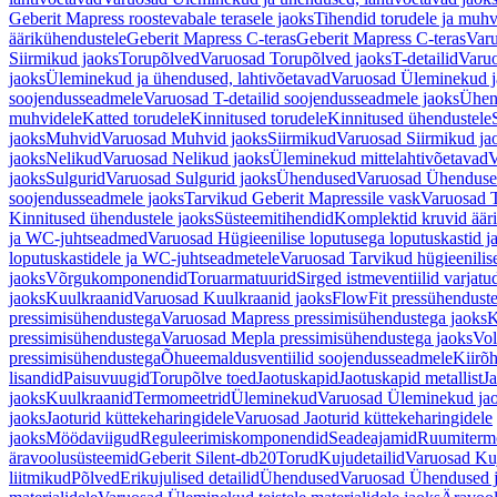
Geberit Mapress roostevabale terasele jaoks
Tihendid torudele ja muhv
äärikühendustele
Geberit Mapress C-teras
Geberit Mapress C-teras
Varu
Siirmikud jaoks
Torupõlved
Varuosad Torupõlved jaoks
T-detailid
Varuo
jaoks
Üleminekud ja ühendused, lahtivõetavad
Varuosad Üleminekud ja
soojendusseadmele
Varuosad T-detailid soojendusseadmele jaoks
Ühen
muhvidele
Katted torudele
Kinnitused torudele
Kinnitused ühendustele
jaoks
Muhvid
Varuosad Muhvid jaoks
Siirmikud
Varuosad Siirmikud ja
jaoks
Nelikud
Varuosad Nelikud jaoks
Üleminekud mittelahtivõetavad
V
jaoks
Sulgurid
Varuosad Sulgurid jaoks
Ühendused
Varuosad Ühenduse
soojendusseadmele jaoks
Tarvikud Geberit Mapressile vask
Varuosad T
Kinnitused ühendustele jaoks
Süsteemitihendid
Komplektid kruvid äär
ja WC-juhtseadmed
Varuosad Hügieenilise loputusega loputuskastid 
loputuskastidele ja WC-juhtseadmetele
Varuosad Tarvikud hügieenilis
jaoks
Võrgukomponendid
Toruarmatuurid
Sirged istmeventiilid varjat
jaoks
Kuulkraanid
Varuosad Kuulkraanid jaoks
FlowFit pressühendust
pressimisühendustega
Varuosad Mapress pressimisühendustega jaoks
K
pressimisühendustega
Varuosad Mepla pressimisühendustega jaoks
Vol
pressimisühendustega
Õhueemaldusventiilid soojendusseadmele
Kiirõh
lisandid
Paisuvuugid
Torupõlve toed
Jaotuskapid
Jaotuskapid metallist
Ja
jaoks
Kuulkraanid
Termomeetrid
Üleminekud
Varuosad Üleminekud ja
jaoks
Jaoturid küttekeharingidele
Varuosad Jaoturid küttekeharingidele
jaoks
Möödaviigud
Reguleerimiskomponendid
Seadeajamid
Ruumiterm
äravoolusüsteemid
Geberit Silent-db20
Torud
Kujudetailid
Varuosad Kuj
liitmikud
Põlved
Erikujulised detailid
Ühendused
Varuosad Ühendused 