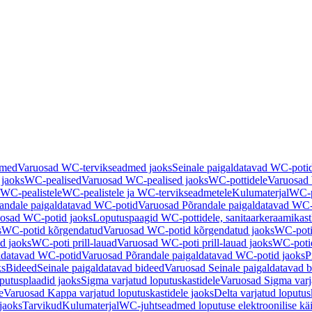
dmed
Varuosad WC-tervikseadmed jaoks
Seinale paigaldatavad WC-poti
 jaoks
WC-pealised
Varuosad WC-pealised jaoks
WC-pottidele
Varuosad 
WC-pealistele
WC-pealistele ja WC-tervikseadmetele
Kulumaterjal
WC-po
andale paigaldatavad WC-potid
Varuosad Põrandale paigaldatavad WC-
osad WC-potid jaoks
Loputuspaagid WC-pottidele, sanitaarkeraamikast
s
WC-potid kõrgendatud
Varuosad WC-potid kõrgendatud jaoks
WC-poti
ad jaoks
WC-poti prill-lauad
Varuosad WC-poti prill-lauad jaoks
WC-potid
ldatavad WC-potid
Varuosad Põrandale paigaldatavad WC-potid jaoks
P
ks
Bideed
Seinale paigaldatavad bideed
Varuosad Seinale paigaldatavad b
utusplaadid jaoks
Sigma varjatud loputuskastidele
Varuosad Sigma varja
e
Varuosad Kappa varjatud loputuskastidele jaoks
Delta varjatud loputus
jaoks
Tarvikud
Kulumaterjal
WC-juhtseadmed loputuse elektroonilise kä