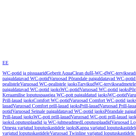
EE
WC-potid ja pissuaarid
Geberit AquaClean dušš-WC-d
WC-terviksea
paigaldatavad WC-potid
Varuosad Põrandale paigaldatavad WC-potid
pealistele
Varuosad WC-pealistele jaoks
Tarvikud
WC-tervikseadmetele
paigaldatavad WC-potid jaoks
WC-potid
Varuosad WC-potid jaoks
Põr
Keraamilise loputuspaagiga WC-pott paigaldatud jaoks
WC-potid
Varu
Prill-lauad jaoks
Comfort WC-potid
Varuosad Comfort WC-potid jaok
lauad
Varuosad Comfort prill-lauad jaoks
Prill-lauad
Varuosad Prill-lau
potid
Varuosad Seinale paigaldatavad WC-potid jaoks
Põrandale paiga
Prill-lauad jaoks
WC-poti prill-lauad
Varuosad WC-poti prill-lauad jao
jaoks
Loputusplaadid ja WC-juhtseadmed
Loputusplaadid
Varuosad Lop
Omega varjatud loputuskastidele jaoks
Kappa varjatud loputuskastidel
varjatud loputuskastidele
Varuosad Twinline varjatud loputuskastidele 