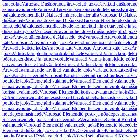
äravoolud
Varuosad Dušipõranda äravoolud jaoks
Tarvikud dušipõrand
seinaäravooludele
Varuosad Tarvikud seinaäravooludele jaoks
Kõrged 
paigalduselemendid
Dušialused mineraalmaterjalist
Varuosad Dušialuse
duššiseinale
Vannieraldusseinad
Dušiuksed
Tarvikud
Nišši hoiukastid d
imikutele
Paigalduselemendid
Jalgade komplektid ning traaversite ja s
dušialustele, d52
Varuosad Äravooluühendused dušialustele, d52 jaok
jaoks
Äravooluühendused dušialustele, d62
Varuosad Äravooluühenduse
kate
Varuosad Äravoolu kate jaoks
Äravooluühendused dušialustele, d
Äravoolu katteta jaoks
Äravoolu kate
Varuosad Äravoolu kate jaoks
Är
jaoks
Valmis komplektid pöördrakendusele
Varuosad Valmis komplekti
pöördrakendusele ja juurdevoolule
Varuosad Valmis komplektid pöördr
surverakendusele PushControl
Varuosad Valmis komplektid surverake
Äravoolugarnituuride tarvikud vannidele jaoks
Varjatud torukatkesti
Va
jaoks
Kandesüsteemid
Varuosad Kandesüsteemid jaoks
Laudised
Tarvi
pottidele jaoks
Elemendid valamutele
Varuosad Elemendid valamutele 
seinaäravooluga duššidele
Varuosad Elemendid seinaäravooluga duššid
koristajavalamutele
Varuosad Elemendid koristajavalamutele jaoks
Ele
GIS
Süsteemiseinad
Kandesüsteemid
Tarvikud eelvalmististele
Tarvikud 
pottidele jaoks
Elemendid valamutele
Varuosad Elemendid valamutele 
seinaäravooluga duššidele
Varuosad Elemendid seinaäravooluga duššid
nõudepesumasinatele
Varuosad Elemendid pesu- ja nõudepesumasinate
Süsteemiseintele jaoks
Toitesüsteemidele
Veeärastusele
Geberit Kombif
valamutele
Varuosad Elemendid valamutele jaoks
Elemendid bideedele
Elemendid duššidele jaoks
Tarvikud
WC-elementidele
Kinnitustele
Näht
pandud
Varuosad Peale pandud jaoks
Kõrgel seinal
Varuosad Kõrgel se