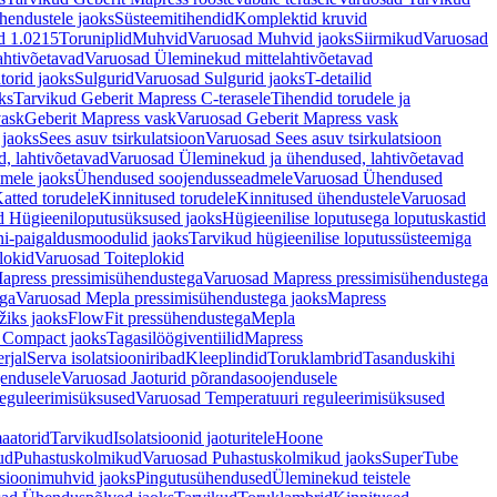
hendustele jaoks
Süsteemitihendid
Komplektid kruvid
d 1.0215
Toruniplid
Muhvid
Varuosad Muhvid jaoks
Siirmikud
Varuosad
ahtivõetavad
Varuosad Üleminekud mittelahtivõetavad
orid jaoks
Sulgurid
Varuosad Sulgurid jaoks
T-detailid
ks
Tarvikud Geberit Mapress C-terasele
Tihendid torudele ja
vask
Geberit Mapress vask
Varuosad Geberit Mapress vask
 jaoks
Sees asuv tsirkulatsioon
Varuosad Sees asuv tsirkulatsioon
, lahtivõetavad
Varuosad Üleminekud ja ühendused, lahtivõetavad
dmele jaoks
Ühendused soojendusseadmele
Varuosad Ühendused
atted torudele
Kinnitused torudele
Kinnitused ühendustele
Varuosad
d Hügieeniloputusüksused jaoks
Hügieenilise loputusega loputuskastid
i-paigaldusmoodulid jaoks
Tarvikud hügieenilise loputussüsteemiga
lokid
Varuosad Toiteplokid
apress pressimisühendustega
Varuosad Mapress pressimisühendustega
ega
Varuosad Mepla pressimisühendustega jaoks
Mapress
žiks jaoks
FlowFit pressühendustega
Mepla
 Compact jaoks
Tagasilöögiventiilid
Mapress
rjal
Serva isolatsiooniribad
Kleeplindid
Toruklambrid
Tasanduskihi
jendusele
Varuosad Jaoturid põrandasoojendusele
reguleerimisüksused
Varuosad Temperatuuri reguleerimisüksused
aatorid
Tarvikud
Isolatsioonid jaoturitele
Hoone
ud
Puhastuskolmikud
Varuosad Puhastuskolmikud jaoks
SuperTube
sioonimuhvid jaoks
Pingutusühendused
Üleminekud teistele