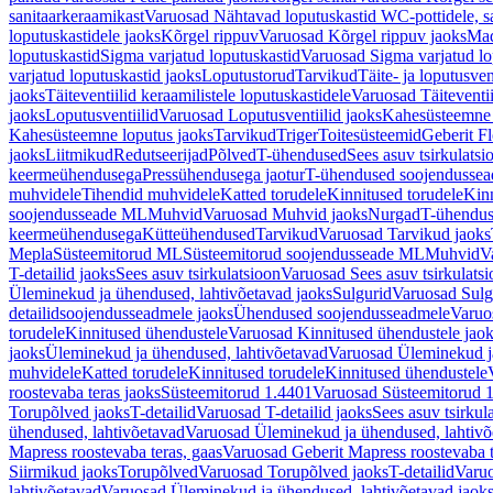
sanitaarkeraamikast
Varuosad Nähtavad loputuskastid WC-pottidele, sa
loputuskastidele jaoks
Kõrgel rippuv
Varuosad Kõrgel rippuv jaoks
Mad
loputuskastid
Sigma varjatud loputuskastid
Varuosad Sigma varjatud lo
varjatud loputuskastid jaoks
Loputustorud
Tarvikud
Täite- ja loputusven
jaoks
Täiteventiilid keraamilistele loputuskastidele
Varuosad Täiteventii
jaoks
Loputusventiilid
Varuosad Loputusventiilid jaoks
Kahesüsteemne 
Kahesüsteemne loputus jaoks
Tarvikud
Triger
Toitesüsteemid
Geberit F
jaoks
Liitmikud
Redutseerijad
Põlved
T-ühendused
Sees asuv tsirkulatsi
keermeühendusega
Pressühendusega jaotur
T-ühendused soojendusse
muhvidele
Tihendid muhvidele
Katted torudele
Kinnitused torudele
Kinn
soojendusseade ML
Muhvid
Varuosad Muhvid jaoks
Nurgad
T-ühendu
keermeühendusega
Kütteühendused
Tarvikud
Varuosad Tarvikud jaoks
Mepla
Süsteemitorud ML
Süsteemitorud soojendusseade ML
Muhvid
V
T-detailid jaoks
Sees asuv tsirkulatsioon
Varuosad Sees asuv tsirkulatsi
Üleminekud ja ühendused, lahtivõetavad jaoks
Sulgurid
Varuosad Sulg
detailidsoojendusseadmele jaoks
Ühendused soojendusseadmele
Varuo
torudele
Kinnitused ühendustele
Varuosad Kinnitused ühendustele jao
jaoks
Üleminekud ja ühendused, lahtivõetavad
Varuosad Üleminekud ja
muhvidele
Katted torudele
Kinnitused torudele
Kinnitused ühendustele
roostevaba teras jaoks
Süsteemitorud 1.4401
Varuosad Süsteemitorud 1
Torupõlved jaoks
T-detailid
Varuosad T-detailid jaoks
Sees asuv tsirkul
ühendused, lahtivõetavad
Varuosad Üleminekud ja ühendused, lahtivõ
Mapress roostevaba teras, gaas
Varuosad Geberit Mapress roostevaba t
Siirmikud jaoks
Torupõlved
Varuosad Torupõlved jaoks
T-detailid
Varuo
lahtivõetavad
Varuosad Üleminekud ja ühendused, lahtivõetavad jaok