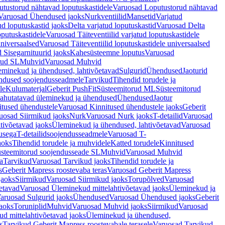
tustorud nähtavad loputuskastidele
Varuosad Loputustorud nähtavad
Varuosad Ühendused jaoks
Nurkventiilid
Mansetid
Varjatud
d loputuskastid jaoks
Delta varjatud loputuskastid
Varuosad Delta
oputuskastidele
Varuosad Täiteventiilid varjatud loputuskastidele
universaalsed
Varuosad Täiteventiilid loputuskastidele universaalsed
 Sisegarnituurid jaoks
Kahesüsteemne loputus
Varuosad
rud SL
Muhvid
Varuosad Muhvid
eminekud ja ühendused, lahtivõetavad
Sulgurid
Ühendused
Jaoturid
dused soojendusseadmele
Tarvikud
Tihendid torudele ja
le
Kulumaterjal
Geberit PushFit
Süsteemitorud ML
Süsteemitorud
ahutatavad üleminekud ja ühendused
Ühendused
Jaotur
itused ühendustele
Varuosad Kinnitused ühendustele jaoks
Geberit
uosad Siirmikud jaoks
Nurk
Varuosad Nurk jaoks
T-detailid
Varuosad
tivõetavad jaoks
Üleminekud ja ühendused, lahtivõetavad
Varuosad
usega
T-detailidsoojendusseadmele
Varuosad T-
aoks
Tihendid torudele ja muhvidele
Katted torudele
Kinnitused
steemitorud soojendusseade SL
Muhvid
Varuosad Muhvid
a
Tarvikud
Varuosad Tarvikud jaoks
Tihendid torudele ja
s
Geberit Mapress roostevaba teras
Varuosad Geberit Mapress
jaoks
Siirmikud
Varuosad Siirmikud jaoks
Torupõlved
Varuosad
etavad
Varuosad Üleminekud mittelahtivõetavad jaoks
Üleminekud ja
aruosad Sulgurid jaoks
Ühendused
Varuosad Ühendused jaoks
Geberit
aoks
Toruniplid
Muhvid
Varuosad Muhvid jaoks
Siirmikud
Varuosad
d mittelahtivõetavad jaoks
Üleminekud ja ühendused,
s
Tarvikud Geberit Mapress roostevabale terasele
Varuosad Tarvikud