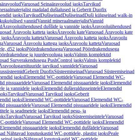
aäravoolud
Varuosad Seinaäravoolud jaoks
Tarvikud
eraalmaterjalist madalad dušialused ja Geberit Duofix
endid jaoks
Tarvikud
Dušiseinad
Dušiseinad
Duši külgseinad walk-in
ikukujulised vannid
Vannid mineraalmaterjalist
Vannid
ud
Äravooluühendused duššide ja vannide jaoks
Äravooluühendused
uosad Äravoolu katteta jaoks
Äravoolu kate
Varuosad Äravoolu kate
 jaoks
Äravoolu katteta
Varuosad Äravoolu katteta jaoks
Äravoolu
ga
Varuosad Äravoolu kattega jaoks
Äravoolu katteta
Varuosad
le, d52 jaoks
Pöördrakendusega
Varuosad Pöördrakendusega
ördrakenduse ja juurdevooluga jaoks
Valmis komplektid
osad Surverakendusega PushControl jaoks
Valmis komplektid
Äravoolugarnituuride tarvikud vannidele
Varuosad
utussüsteemid
Geberit Duofix
Süsteemiseinad
Varuosad Süsteemiseinad
mendid jaoks
Elemendid WC-pottidele
Varuosad Elemendid WC-
id pissuaaridele
Varuosad Elemendid pissuaaridele jaoks
Elemendid
le ja vannidele jaoks
Elemendid dušieraldusseintele
Elemendid
aoks
Tarvikud
Varuosad Tarvikud jaoks
Geberit
endid jaoks
Elemendid WC-pottidele
Varuosad Elemendid WC-
id pissuaaridele
Varuosad Elemendid pissuaaridele jaoks
Elemendid
tele ja seadmetele jaoks
Elemendid pesu- ja
oks
Tarvikud
Varuosad Tarvikud jaoks
Süsteemiseintele
Varuosad
-pottidele
Varuosad Elemendid WC-pottidele jaoks
Elemendid
Elemendid pissuaaridele jaoks
Elemendid duššidele
Varuosad
ad Nähtavad loputuskastid WC-pottidele, plastist jaoks
Peale
seinal jaoks
Nähtavad loputuskastid WC-pottidele,