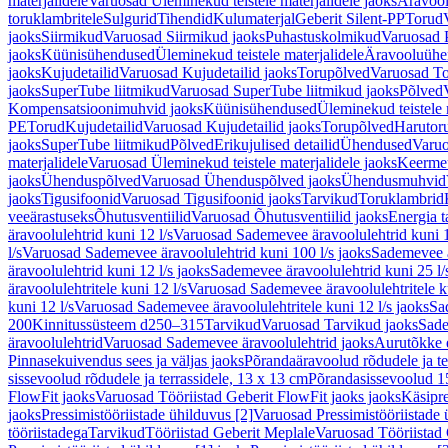
materjalidele
Varuosad Üleminekud teistele materjalidele jaoks
Äravoo
toruklambritele
Sulgurid
Tihendid
Kulumaterjal
Geberit Silent-PP
Torud
jaoks
Siirmikud
Varuosad Siirmikud jaoks
Puhastuskolmikud
Varuosad 
jaoks
Küünisühendused
Üleminekud teistele materjalidele
Äravooluühe
jaoks
Kujudetailid
Varuosad Kujudetailid jaoks
Torupõlved
Varuosad To
jaoks
SuperTube liitmikud
Varuosad SuperTube liitmikud jaoks
Põlved
Kompensatsioonimuhvid jaoks
Küünisühendused
Üleminekud teistele 
PE
Torud
Kujudetailid
Varuosad Kujudetailid jaoks
Torupõlved
Harutor
jaoks
SuperTube liitmikud
Põlved
Erikujulised detailid
Ühendused
Varuo
materjalidele
Varuosad Üleminekud teistele materjalidele jaoks
Keerme
jaoks
Ühenduspõlved
Varuosad Ühenduspõlved jaoks
Ühendusmuhvid
jaoks
Tigusifoonid
Varuosad Tigusifoonid jaoks
Tarvikud
Toruklambrid
veeärastuseks
Õhutusventiilid
Varuosad Õhutusventiilid jaoks
Energia t
äravoolulehtrid kuni 12 l/s
Varuosad Sademevee äravoolulehtrid kuni 1
l/s
Varuosad Sademevee äravoolulehtrid kuni 100 l/s jaoks
Sademevee ä
äravoolulehtrid kuni 12 l/s jaoks
Sademevee äravoolulehtrid kuni 25 l/
äravoolulehtritele kuni 12 l/s
Varuosad Sademevee äravoolulehtritele ku
kuni 12 l/s
Varuosad Sademevee äravoolulehtritele kuni 12 l/s jaoks
Sa
200
Kinnitussüsteem d250–315
Tarvikud
Varuosad Tarvikud jaoks
Sade
äravoolulehtrid
Varuosad Sademevee äravoolulehtrid jaoks
Aurutõkke 
Pinnasekuivendus sees ja väljas jaoks
Põrandaäravoolud rõdudele ja te
sissevoolud rõdudele ja terrassidele, 13 x 13 cm
Põrandasissevoolud 1
FlowFit jaoks
Varuosad Tööriistad Geberit FlowFit jaoks jaoks
Käsipre
jaoks
Pressimistööriistade ühilduvus [2]
Varuosad Pressimistööriistade 
tööriistadega
Tarvikud
Tööriistad Geberit Meplale
Varuosad Tööriistad 