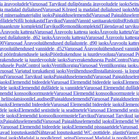
a äravooludele
Varuosad Tarvikud dušipõranda äravooludele jaoks
Sein
ja madalad dušialused
Varuosad Kõrged ja madalad dušialused jaoks
Min
d mineraalmaterjalist jaoks
Paigalduselemendid
Varuosad Paigalduselem
uššidele
Nišši hoiukastid
Tarvikud
Vannid
Vannid sanitaarakrüülist
Ristkül
einaankrute komplektid
Tarvikud
Remondikomplektid
Täiendavad tarvik
s
Äravoolu kattega
Varuosad Äravoolu kattega jaoks
Äravoolu katteta
Var
d dušialustele, d62 jaoks
Äravoolu kattega
Varuosad Äravoolu kattega
90
Varuosad Äravooluühendused dušialustele, d90 jaoks
Äravoolu katte
avooluühendused vannidele, d52
Varuosad Äravooluühendused vannide
d pöördrakendusele jaoks
Pöördrakenduse ja juurdevooluga
Varuosad Pö
akendusele ja juurdevoolule jaoks
Surverakendusega PushControl
Varu
ndusele PushControl jaoks
Ventiilkorgiga
Varuosad Ventiilkorgiga jaoks
ruosad Varjatud torukatkesti jaoks
Veeühendused
Installatsiooni- ja lop
kud
Varuosad Tarvikud jaoks
Paigalduselemendid
Varuosad Paigaldusele
jaoks
Elemendid bideedele
Varuosad Elemendid bideedele jaoks
Elemend
ele jaoks
Elemendid duššidele ja vannidele
Varuosad Elemendid duššide
mendid konsoolkoormustele
Varuosad Elemendid konsoolkoormustele j
heliisolatsioonile
Laudised
Paigalduselemendid
Varuosad Paigalduselem
jaoks
Elemendid bideedele
Varuosad Elemendid bideedele jaoks
Elemend
ele jaoks
Elemendid segistitele ja seadmetele
Varuosad Elemendid segisti
le jaoks
Elemendid konsoolkoormustele
Tarvikud
Varuosad Tarvikud ja
ix
Paigalduselemendid
Varuosad Paigalduselemendid jaoks
Elemendid WC
Varuosad Elemendid bideedele jaoks
Elemendid pissuaaridele
Varuosad 
avad loputuskastid
Nähtavad loputuskastid WC-pottidele, plastist
Varuos
inal jaoks
Madalal ja poolkõrgel, seinal
Varuosad Madalal ja poolkõrgel, 