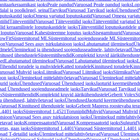
nitaarkeraamikast jaoks
Peale pandud
Varuosad Peale pandud jaoks
Lopu
alal ja poolkõrgel, seinal
Tarvikud
Varuosad Tarvikud jaoks
Ühendused
putuskastid jaoks
Omega varjatud loputuskastid
Varuosad Omega varjatu
tiilid
Täiteventiilid
Varuosad Täiteventiilid jaoks
Täiteventiilid varjatud l
lid keraamilistele loputuskastidele jaoks
Täiteventiilid loputuskastidele 
loputus
Varuosad Kahesüsteemne loputus jaoks
Sisegarnituurid
Varuosad
lowFit
Süsteemitorud ML
Süsteemitorud soojendusseade ML
Süsteemito
oon
Varuosad Sees asuv tsirkulatsioon jaoks
Lahutamatud üleminekud
Ül
admele
Üleminekud ja ühendused soojendusseadmele, lahtivõetavad
Ühen
itused ühendustele
Süsteemitihendid
Komplektid kruvid äärikühenduste
sed
Lahutamatud üleminekud
Varuosad Lahutamatud üleminekud jaoks
L
Tihendid torudele ja muhvidele
Katted torudele
Kinnitused torudele
Kinn
aruosad Muhvid jaoks
Liitmikud
Varuosad Liitmikud jaoks
Siirmikud
Var
oon jaoks
Üleminekud mittelahtivõetavad
Varuosad Üleminekud mittelah
urid jaoks
Ühendused
Varuosad Ühendused jaoks
Jaoturid keermeühend
sad Ühendused soojendusseadmele jaoks
Tarvikud
Varuosad Tarvikud j
ks
Süsteemitihendid
Komplektid kruvid äärikühendustele
Geberit Volex
Sü
 ühendused, lahtivõetavad jaoks
Ühendused
Jaoturid keermeühenduseg
Varuosad Kinnitused ühendustele jaoks
Geberit Mapress roostevaba tera
.4401 jaoks
Süsteemitorud 1.4521
Toruniplid
Muhvid
Varuosad Muhvid 
atsioon
Varuosad Sees asuv tsirkulatsioon jaoks
Üleminekud mittelahtivõ
etavad jaoks
Kompensaatorid
Varuosad Kompensaatorid jaoks
Sulgurid
V
eras, gaas jaoks
Süsteemitorud 1.4401
Varuosad Süsteemitorud 1.4401 j
sad T-detailid jaoks
Üleminekud mittelahtivõetavad
Varuosad Ülemineku
s
Sulgurid
Varuosad Sulgurid jaoks
Ühendused
Varuosad Ühendused jaok