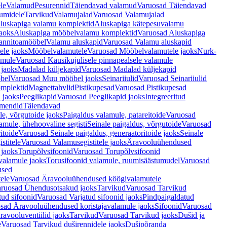
le
Valamud
Pesurennid
Täiendavad valamud
Varuosad Täiendavad
umidele
Tarvikud
Valamujalad
Varuosad Valamujalad
luskapiga valamu komplektid
Aluskapiga kätepesuvalamu
aoks
Aluskapiga mööbelvalamu komplektid
Varuosad Aluskapiga
annitoamööbel
Valamu aluskapid
Varuosad Valamu aluskapid
ele jaoks
Mööbelvalamutele
Varuosad Mööbelvalamutele jaoks
Nurk-
amule
Varuosad Kausikujulisele pinnapealsele valamule
 jaoks
Madalad küljekapid
Varuosad Madalad küljekapid
bel
Varuosad Muu mööbel jaoks
Seinariiulid
Varuosad Seinariiulid
omplektid
Magnettahvlid
Pistikupesad
Varuosad Pistikupesad
 jaoks
Peeglikapid
Varuosad Peeglikapid jaoks
Integreeritud
emendid
Täiendavad
e, võrgutoide jaoks
Paigaldus valamule, patareitoide
Varuosad
amule, ühehoovaline segisti
Seinale paigaldus, võrgutoide
Varuosad
itoide
Varuosad Seinale paigaldus, generaatoritoide jaoks
Seinale
stitele
Varuosad Valamusegistitele jaoks
Äravooluühendused
jaoks
Torupõlvsifoonid
Varuosad Torupõlvsifoonid
valamule jaoks
Torusifoonid valamule, ruumisäästumudel
Varuosad
used
ele
Varuosad Äravooluühendused köögivalamutele
ruosad Ühendusotsakud jaoks
Tarvikud
Varuosad Tarvikud
tud sifoonid
Varuosad Varjatud sifoonid jaoks
Pindpaigaldatud
sad Äravooluühendused koristajavalamule jaoks
Sifoonid
Varuosad
avooluventiilid jaoks
Tarvikud
Varuosad Tarvikud jaoks
Dušid ja
e
Varuosad Tarvikud duširennidele jaoks
Dušipõranda