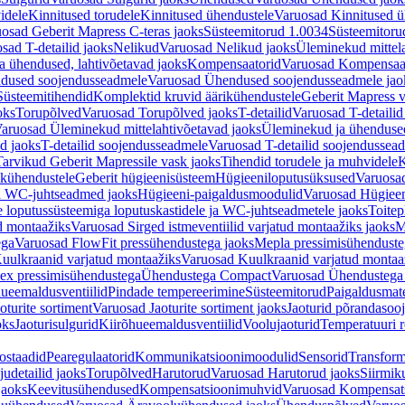
idele
Kinnitused torudele
Kinnitused ühendustele
Varuosad Kinnitused ü
osad Geberit Mapress C-teras jaoks
Süsteemitorud 1.0034
Süsteemitoru
sad T-detailid jaoks
Nelikud
Varuosad Nelikud jaoks
Üleminekud mittel
 ühendused, lahtivõetavad jaoks
Kompensaatorid
Varuosad Kompensaat
dused soojendusseadmele
Varuosad Ühendused soojendusseadmele jao
Süsteemitihendid
Komplektid kruvid äärikühendustele
Geberit Mapress 
oks
Torupõlved
Varuosad Torupõlved jaoks
T-detailid
Varuosad T-detailid
aruosad Üleminekud mittelahtivõetavad jaoks
Üleminekud ja ühendused
d jaoks
T-detailid soojendusseadmele
Varuosad T-detailid soojendussea
arvikud Geberit Mapressile vask jaoks
Tihendid torudele ja muhvidele
K
ikühendustele
Geberit hügieenisüsteem
Hügieeniloputusüksused
Varuosa
ja WC-juhtseadmed jaoks
Hügieeni-paigaldusmoodulid
Varuosad Hügieen
e loputussüsteemiga loputuskastidele ja WC-juhtseadmetele jaoks
Toitep
ud montaažiks
Varuosad Sirged istmeventiilid varjatud montaažiks jaoks
M
ega
Varuosad FlowFit pressühendustega jaoks
Mepla pressimisühendust
uulkraanid varjatud montaažiks
Varuosad Kuulkraanid varjatud montaa
ex pressimisühendustega
Ühendustega Compact
Varuosad Ühendustega
ueemaldusventiilid
Pindade tempereerimine
Süsteemitorud
Paigaldusmate
oturite sortiment
Varuosad Jaoturite sortiment jaoks
Jaoturid põrandasoo
oks
Jaoturisulgurid
Kiirõhueemaldusventiilid
Voolujaoturid
Temperatuuri 
ostaadid
Pearegulaatorid
Kommunikatsioonimoodulid
Sensorid
Transform
udetailid jaoks
Torupõlved
Harutorud
Varuosad Harutorud jaoks
Siirmik
jaoks
Keevitusühendused
Kompensatsioonimuhvid
Varuosad Kompensat