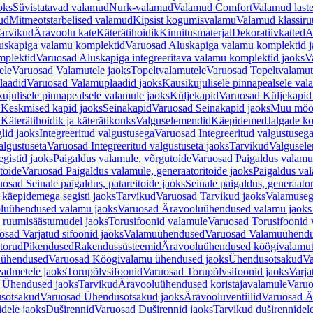
oks
Süvistatavad valamud
Nurk-valamud
Valamud Comfort
Valamud laste
ud
Mitmeotstarbelised valamud
Kipsist kogumisvalamu
Valamud klassiru
arvikud
Äravoolu kate
Käterätihoidik
Kinnitusmaterjal
Dekoratiivkatted
A
uskapiga valamu komplektid
Varuosad Aluskapiga valamu komplektid j
mplektid
Varuosad Aluskapiga integreeritava valamu komplektid jaoks
V
ele
Varuosad Valamutele jaoks
Topeltvalamutele
Varuosad Topeltvalamut
laadid
Varuosad Valamuplaadid jaoks
Kausikujulisele pinnapealsele val
ujulisele pinnapealsele valamule jaoks
Küljekapid
Varuosad Küljekapid
 Keskmised kapid jaoks
Seinakapid
Varuosad Seinakapid jaoks
Muu möö
d
Käterätihoidik ja käterätikonks
Valguselemendid
Käepidemed
Jalgade k
lid jaoks
Integreeritud valgustusega
Varuosad Integreeritud valgustusega
algustuseta
Varuosad Integreeritud valgustuseta jaoks
Tarvikud
Valgusel
gistid jaoks
Paigaldus valamule, võrgutoide
Varuosad Paigaldus valamul
toide
Varuosad Paigaldus valamule, generaatoritoide jaoks
Paigaldus val
osad Seinale paigaldus, patareitoide jaoks
Seinale paigaldus, generaator
 käepidemega segisti jaoks
Tarvikud
Varuosad Tarvikud jaoks
Valamusegi
luühendused valamu jaoks
Varuosad Äravooluühendused valamu jaoks 
 ruumisäästumudel jaoks
Torusifoonid valamule
Varuosad Torusifoonid 
osad Varjatud sifoonid jaoks
Valamuühendused
Varuosad Valamuühend
torud
Pikendused
Rakendussüsteemid
Äravooluühendused köögivalamut
 ühendused
Varuosad Köögivalamu ühendused jaoks
Ühendusotsakud
Va
admetele jaoks
Torupõlvsifoonid
Varuosad Torupõlvsifoonid jaoks
Varja
 Ühendused jaoks
Tarvikud
Äravooluühendused koristajavalamule
Varuo
sotsakud
Varuosad Ühendusotsakud jaoks
Äravooluventiilid
Varuosad Är
dele jaoks
Duširennid
Varuosad Duširennid jaoks
Tarvikud duširennidel