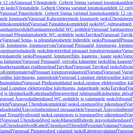
le 12 cm
Varuosad Võrgutoitele, Geberit Sigma varjatud loputuskastidel
 cm jaoks
Võrgutoitele, Geberit Omega varjatud loputuskastidele 12 cm
V
Varuosad Patareitoitele, Geberit Sigma varjatud loputuskastidele 12 cm
ele loputusele
Varuosad Kahesüsteemsele loputusele jaoks
Ühesüsteems
alduskomplektid
Varuosad Paigalduskomplektid jaoks
WC-juhtseadmed lo
sanitaarmoodulid
Sanitaarmoodulid WC-pottidele
Varuosad Sanitaarmoo
ruosad Põrandapealsetele WC-pottidele jaoks
Tarvikud
Varuosad Tarvik
le
Varuosad Seina- ja põrandapealsetele bideedele jaoks
Pissuaarid
Pissua
rid, loputusega, loputusservata
Varuosad Pissuaarid, loputusega, loputus
oputusregulaatorile jaoks
Integreeritud pissuaari loputusregulaator
Varuos
egulaatorile jaoks
Pissuaarid, loputusrežiim, kaanega / kaane jaoks
Varuo
ba käitamine
Varuosad Pissuaarid, veevaba käitamine jaoks
Ilma kaaneta
itaarkeraamikast eraldusseinad
Tarvikud
Varuosad Tarvikud jaoks
Sifooni
ks
Kinnitusmaterjal
Pissuaari loputusregulaatorid
Varjatud
Varuosad Varjat
onilise käivitusega, patareitoide
Varuosad Loputuse elektroonilise käivit
dpaigaldatud
Varuosad Pindpaigaldatud jaoks
Loputuse elektroonilise kä
sad Loputuse elektroonilise käivitusega, patareitoide jaoks
Tarvikud
Va
ed ja üleminekud
Katteplaadid
Integreeritud juhtnupud
Käsitsemise abiva
aruosad Äravooluühendused WC-pottidele ja valamutele jaoks
Sifoonid
ektid
Varuosad Ühenduskomplektid jaoks
Loputuspõlve pikendused
Var
dusdetailid
Äravooluühendused pissuaaridele
Varuosad Äravooluühendus
sad Torupõlvsifoonid jaoks
Loputustoru ja loputuspõlve pikendused
Var
d
Varuosad Ühenduspõlved jaoks
Mansetid
Bideede äravooluühendused
kud
Ühenduspõlved
Katted
Ühendused
Tihendid
Pesuplats
Valamud
Valam
alamud
Varuosad Pinnapealsed valamud jaoks
Kätepesuvalamud
Varuosa