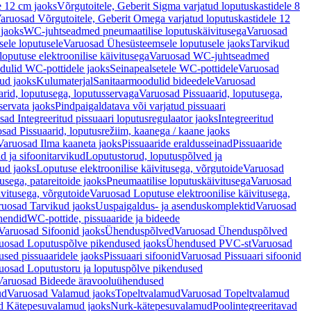
e 12 cm jaoks
Võrgutoitele, Geberit Sigma varjatud loputuskastidele 8
aruosad Võrgutoitele, Geberit Omega varjatud loputuskastidele 12
 jaoks
WC-juhtseadmed pneumaatilise loputuskäivitusega
Varuosad
ele loputusele
Varuosad Ühesüsteemsele loputusele jaoks
Tarvikud
putuse elektroonilise käivitusega
Varuosad WC-juhtseadmed
dulid WC-pottidele jaoks
Seinapealsetele WC-pottidele
Varuosad
ud jaoks
Kulumaterjal
Sanitaarmoodulid bideedele
Varuosad
arid, loputusega, loputusservaga
Varuosad Pissuaarid, loputusega,
servata jaoks
Pindpaigaldatava või varjatud pissuaari
ad Integreeritud pissuaari loputusregulaator jaoks
Integreeritud
sad Pissuaarid, loputusrežiim, kaanega / kaane jaoks
Varuosad Ilma kaaneta jaoks
Pissuaaride eraldusseinad
Pissuaaride
d ja sifoonitarvikud
Loputustorud, loputuspõlved ja
ud jaoks
Loputuse elektroonilise käivitusega, võrgutoide
Varuosad
usega, patareitoide jaoks
Pneumaatilise loputuskäivitusega
Varuosad
ivitusega, võrgutoide
Varuosad Loputuse elektroonilise käivitusega,
ruosad Tarvikud jaoks
Uuspaigaldus- ja asenduskomplektid
Varuosad
hendid
WC-pottide, pissuaaride ja bideede
Varuosad Sifoonid jaoks
Ühenduspõlved
Varuosad Ühenduspõlved
uosad Loputuspõlve pikendused jaoks
Ühendused PVC-st
Varuosad
ed pissuaaridele jaoks
Pissuaari sifoonid
Varuosad Pissuaari sifoonid
uosad Loputustoru ja loputuspõlve pikendused
Varuosad Bideede äravooluühendused
ud
Varuosad Valamud jaoks
Topeltvalamud
Varuosad Topeltvalamud
d Kätepesuvalamud jaoks
Nurk-kätepesuvalamud
Poolintegreeritavad