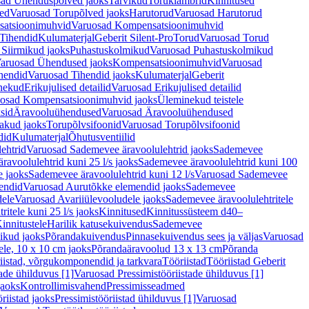
ad Ühenduspõlved jaoks
Tarvikud
Toruklambrid
Kinnitused
ed
Varuosad Torupõlved jaoks
Harutorud
Varuosad Harutorud
atsioonimuhvid
Varuosad Kompensatsioonimuhvid
Tihendid
Kulumaterjal
Geberit Silent-Pro
Torud
Varuosad Torud
Siirmikud jaoks
Puhastuskolmikud
Varuosad Puhastuskolmikud
aruosad Ühendused jaoks
Kompensatsioonimuhvid
Varuosad
hendid
Varuosad Tihendid jaoks
Kulumaterjal
Geberit
nekud
Erikujulised detailid
Varuosad Erikujulised detailid
osad Kompensatsioonimuhvid jaoks
Üleminekud teistele
sid
Äravooluühendused
Varuosad Äravooluühendused
akud jaoks
Torupõlvsifoonid
Varuosad Torupõlvsifoonid
did
Kulumaterjal
Õhutusventiilid
ehtrid
Varuosad Sademevee äravoolulehtrid jaoks
Sademevee
avoolulehtrid kuni 25 l/s jaoks
Sademevee äravoolulehtrid kuni 100
e jaoks
Sademevee äravoolulehtrid kuni 12 l/s
Varuosad Sademevee
endid
Varuosad Aurutõkke elemendid jaoks
Sademevee
dele
Varuosad Avariiülevooludele jaoks
Sademevee äravoolulehtritele
itele kuni 25 l/s jaoks
Kinnitused
Kinnitussüsteem d40–
innitustele
Harilik katusekuivendus
Sademevee
ikud jaoks
Põrandakuivendus
Pinnasekuivendus sees ja väljas
Varuosad
ele, 10 x 10 cm jaoks
Põrandaäravoolud 13 x 13 cm
Põranda
iistad, võrgukomponendid ja tarkvara
Tööriistad
Tööriistad Geberit
tade ühilduvus [1]
Varuosad Pressimistööriistade ühilduvus [1]
jaoks
Kontrollimisvahend
Pressimisseadmed
riistad jaoks
Pressimistööriistad ühilduvus [1]
Varuosad