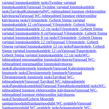
varjatud loputuskastidele jaoks
Twinline varjatud
loputuskastidele
Varuosad Twinline varjatud loputuskastidele
jaoks
Tarvikud
Kulumaterjal
WC-juhtseadmed loputuse elektroonilise
käivitusega
Varuosad WC-juhtseadmed loputuse elektroonilise
käivitusega jaoks
Võrgutoitele, Geberit Sigma varjatud
loputuskastidele 12 cm
Varuosad Võrgutoitele, Geberit Sigma
varjatud loputuskastidele 12 cm jaoks
Võrgutoitele, Geberit Sigma
varjatud loputuskastidele 8 cm
Varuosad Võrgutoitele, Geberit Sigma
varjatud loputuskastidele 8 cm jaoks
Võrgutoitele, Geberit Omega
varjatud loputuskastidele 12 cm
Varuosad Võrgutoitele, Geberit
Omega varjatud loputuskastidele 12 cm jaoks
Patareitoitele, Geberit
Sigma varjatud loputuskastidele 12 cm
Varuosad Patareitoitele,
Geberit Sigma varjatud loputuskastidele 12 cm jaoks
WC-
juhtseadmed pneumaatilise loputuskäivitusega
Varuosad WC-
juhtseadmed pneumaatilise loputuskäivitusega
jaoks
Kahesüsteemsele loputusele
Varuosad Kahesüsteemsele
loputusele jaoks
Ühesüsteemsele loputusele
Varuosad
Ühesüsteemsele loputusele jaoks
Tarvikud WC-
juhtseadmetele
Varuosad Tarvikud WC-juhtseadmetele
jaoks
Paigalduskomplektid
Varuosad Paigalduskomplektid jaoks
WC-
juhtseadmed loputuse elektroonilise käivitusega
Varuosad WC-
juhtseadmed loputuse elektroonilise käivitusega
jaoks
Ühendused
Geberit Monolith
sanitaarmoodulid
Sanitaarmoodulid WC-pottidele
Varuosad
Sanitaarmoodulid WC-pottidele jaoks
Seinapealsetele WC-