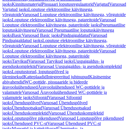
jaoks
Kinnitusmaterjal
Pissuaari loputusregulaatorid
Varjatud
Varuosad
Varjatud jaoks
Loputuse elektroonilise käivitusega,
võrgutoide
Varuosad Loputuse elektroonilise käivitusega, võrgutoide
jaoks
Loputuse elektroonilise käivitusega, patareitoide
Varuosad
Loputuse elektroonilise käivitusega, patareitoide jaoks
Pneumaatilise
loputuskäivitusega
Varuosad Pneumaatilise loputuskäivitusega
jaoks
Basic
Varuosad Basic jaoks
Pindpaigaldatud
Varuosad
Pindpaigaldatud jaoks
Loputuse elektroonilise käivitusega,
võrgutoide
Varuosad Loputuse elektroonilise käivitusega, võrgutoide
jaoks
Loputuse elektroonilise käivitusega, patareitoide
Varuosad
Loputuse elektroonilise käivitusega, patareitoide
jaoks
Tarvikud
Varuosad Tarvikud jaoks
Uuspaigaldus- ja
asenduskomplektid
Varuosad Uuspaigaldus- ja asenduskomplektid
jaoks
Loputustorud, loputuspõlved ja
üleminekud
Katteplaadid
Integreeritud juhtnupud
Käsitsemise
abivahendid
WC-pottide, pissuaaride ja bideede
äravooluühendused
Äravooluühendused WC-pottidele ja
valamutele
Varuosad Äravooluühendused WC-pottidele ja
valamutele jaoks
Sifoonid
Varuosad Sifoonid
jaoks
Ühenduspõlved
Varuosad Ühenduspõlved
jaoks
Ühendusotsakud
Varuosad Ühendusotsakud
jaoks
Ühenduskomplektid
Varuosad Ühenduskomplektid
jaoks
Loputuspõlve pikendused
Varuosad Loputuspõlve pikendused
jaoks
Ühendused PVC-st
Varuosad Ühendused PVC-st
jaoks
Mansetid ja kattekübarad
Ülemineku- ja