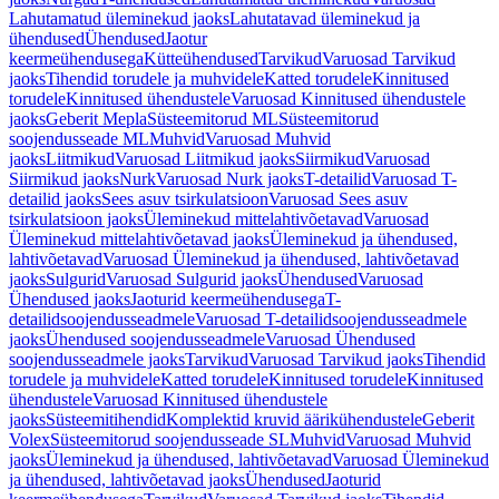
Lahutamatud üleminekud jaoks
Lahutatavad üleminekud ja
ühendused
Ühendused
Jaotur
keermeühendusega
Kütteühendused
Tarvikud
Varuosad Tarvikud
jaoks
Tihendid torudele ja muhvidele
Katted torudele
Kinnitused
torudele
Kinnitused ühendustele
Varuosad Kinnitused ühendustele
jaoks
Geberit Mepla
Süsteemitorud ML
Süsteemitorud
soojendusseade ML
Muhvid
Varuosad Muhvid
jaoks
Liitmikud
Varuosad Liitmikud jaoks
Siirmikud
Varuosad
Siirmikud jaoks
Nurk
Varuosad Nurk jaoks
T-detailid
Varuosad T-
detailid jaoks
Sees asuv tsirkulatsioon
Varuosad Sees asuv
tsirkulatsioon jaoks
Üleminekud mittelahtivõetavad
Varuosad
Üleminekud mittelahtivõetavad jaoks
Üleminekud ja ühendused,
lahtivõetavad
Varuosad Üleminekud ja ühendused, lahtivõetavad
jaoks
Sulgurid
Varuosad Sulgurid jaoks
Ühendused
Varuosad
Ühendused jaoks
Jaoturid keermeühendusega
T-
detailidsoojendusseadmele
Varuosad T-detailidsoojendusseadmele
jaoks
Ühendused soojendusseadmele
Varuosad Ühendused
soojendusseadmele jaoks
Tarvikud
Varuosad Tarvikud jaoks
Tihendid
torudele ja muhvidele
Katted torudele
Kinnitused torudele
Kinnitused
ühendustele
Varuosad Kinnitused ühendustele
jaoks
Süsteemitihendid
Komplektid kruvid äärikühendustele
Geberit
Volex
Süsteemitorud soojendusseade SL
Muhvid
Varuosad Muhvid
jaoks
Üleminekud ja ühendused, lahtivõetavad
Varuosad Üleminekud
ja ühendused, lahtivõetavad jaoks
Ühendused
Jaoturid