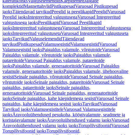
käterätikonks
Valguselemendid
Käepidemed
Jalgade
komplektid
Magnettahvlid
Pistikupesad
Varuosad Pistikupesad
jaoks
Täiendavad tarvikud
Peeglid ja peeglikapid
Peeglid
Varuosad
Peeglid jaoks
Integreeritud valgustusega
Varuosad Integreeritud
valgustusega jaoks
Peeglikapid
Varuosad Peeglikapid
jaoks
Integreeritud valgustusega
Varuosad Integreeritud valgustusega
jaoks
Integreeritud valgustuseta
Varuosad Integreeritud valgustuseta
jaoks
Tarvikud
Valguselemendid
Täiendavad
tarvikud
Pistikupesad
Valamusegistid
Valamusegistid
Varuosad
Valamusegistid jaoks
Paigaldus valamule, võrgutoide
Varuosad
Paigaldus valamule, võrgutoide jaoks
Paigaldus valamule,
patareitoide
Varuosad Paigaldus valamule, patareitoide
jaoks
Paigaldus valamule, generaatoritoide
Varuosad Paigaldus
valamule, generaatoritoide jaoks
Paigaldus valamule, ühehoovaline
segisti
Seinale paigaldus, võrgutoide
Varuosad Seinale paigaldus,
võrgutoide jaoks
Seinale paigaldus, patareitoide
Varuosad Seinale
paigaldus, patareitoide jaoks
Seinale paigaldus,
generaatoritoide
Varuosad Seinale paigaldus, generaatoritoide
jaoks
Seinale paigaldus, kahe käepidemega segisti
Varuosad Seinale
paigaldus, kahe käepidemega segisti jaoks
Tarvikud
Varuosad
Tarvikud jaoks
Valamusegistitele
Varuosad Valamusegistitele
jaoks
Äravooluühendused pesukoha, köögivalamute, seadmete ja
koristajavalamute jaoks
Äravooluühendused valamu jaoks
Varuosad
Äravooluühendused valamu jaoks jaoks
Torupõlvsifoonid
Varuosad
Torupõlvsifoonid jaoks
Torupõlvsifoonid,