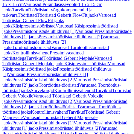
15 x 15 cm
Varuosad Põrandasissevoolud 15 x 15 cm
jaoks
Tarvikud
Tööriistad, võrgukomponendid ja
tarkvara
Tööriistad
Tööriistad Geberit FlowFit jaoks
Varuosad
Tööriistad Geberit FlowFit jaoks
jaoks
Käsipressimistööriistad
Varuosad Käsipressimistööriistad
jaoks
Pressimistööriistade ühilduvus [1]
Varuosad Pressimistööriistade
ühilduvus [1] jaoks
Pressimistööriistade ühilduvus [2]
Varuosad
Pressimistööriistade ühilduvus [2]
jaoks
Torutöötlustööriistad
Varuosad Torutöötlustööriistad
jaoks
Kontrollimisvahend
Pressimisseadmed
tööriistadega
Tarvikud
Tööriistad Geberit Meplale
Varuosad
Tööriistad Geberit Meplale jaoks
Käsipressimistööriistad
Varuosad
Käsipressimistööriistad jaoks
Pressimistööriistad ühilduvus
[1]
Varuosad Pressimistööriistad ühilduvus [1]
jaoks
Pressimistööriistad ühilduvus [2]
Varuosad Pressimistööriistad
ühilduvus [2] jaoks
Toortöötlus-tööriistad
Varuosad Toortöötlus-
tööriistad jaoks
Survekorgid
Kontrollimisvahendid
Tarvikud
Tööriistad
Geberit Volexile
Varuosad Tööriistad Geberit Volexile
jaoks
Pressimistööriistad ühilduvus [2]
Varuosad Pressimistööriistad
ühilduvus [2] jaoks
Toortöötlus-tööriistad
Varuosad Toortöötlus-
tööriistad jaoks
Kontrollimisvahend
Tarvikud
Tööriistad Geberit
Mapressile
Varuosad Tööriistad Geberit Mapressile
jaoks
Pressimistööriistad ühilduvus [1]
Varuosad Pressimistööriistad
ühilduvus [1] jaoks
Pressimistööriistad ühilduvus [2]
Varuosad
Pressimistööriistad ühilduvus [2] jaoks
Pressimistööriistad ühilduvus