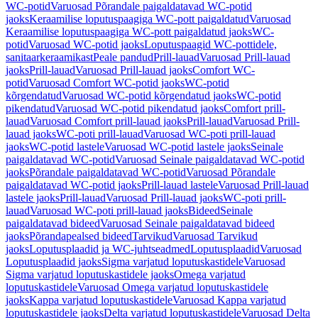
WC-potid
Varuosad Põrandale paigaldatavad WC-potid
jaoks
Keraamilise loputuspaagiga WC-pott paigaldatud
Varuosad
Keraamilise loputuspaagiga WC-pott paigaldatud jaoks
WC-
potid
Varuosad WC-potid jaoks
Loputuspaagid WC-pottidele,
sanitaarkeraamikast
Peale pandud
Prill-lauad
Varuosad Prill-lauad
jaoks
Prill-lauad
Varuosad Prill-lauad jaoks
Comfort WC-
potid
Varuosad Comfort WC-potid jaoks
WC-potid
kõrgendatud
Varuosad WC-potid kõrgendatud jaoks
WC-potid
pikendatud
Varuosad WC-potid pikendatud jaoks
Comfort prill-
lauad
Varuosad Comfort prill-lauad jaoks
Prill-lauad
Varuosad Prill-
lauad jaoks
WC-poti prill-lauad
Varuosad WC-poti prill-lauad
jaoks
WC-potid lastele
Varuosad WC-potid lastele jaoks
Seinale
paigaldatavad WC-potid
Varuosad Seinale paigaldatavad WC-potid
jaoks
Põrandale paigaldatavad WC-potid
Varuosad Põrandale
paigaldatavad WC-potid jaoks
Prill-lauad lastele
Varuosad Prill-lauad
lastele jaoks
Prill-lauad
Varuosad Prill-lauad jaoks
WC-poti prill-
lauad
Varuosad WC-poti prill-lauad jaoks
Bideed
Seinale
paigaldatavad bideed
Varuosad Seinale paigaldatavad bideed
jaoks
Põrandapealsed bideed
Tarvikud
Varuosad Tarvikud
jaoks
Loputusplaadid ja WC-juhtseadmed
Loputusplaadid
Varuosad
Loputusplaadid jaoks
Sigma varjatud loputuskastidele
Varuosad
Sigma varjatud loputuskastidele jaoks
Omega varjatud
loputuskastidele
Varuosad Omega varjatud loputuskastidele
jaoks
Kappa varjatud loputuskastidele
Varuosad Kappa varjatud
loputuskastidele jaoks
Delta varjatud loputuskastidele
Varuosad Delta