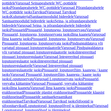
pottidele
Varuosad Seinapealsetele WC-pottidele
jaoks
Põrandapealsetele WC-pottidele
Varuosad Põrandapealsetele
WC-pottidele jaoks
Tarvikud
Varuosad Tarvikud
jaoks
Kulumaterjal
Sanitaarmoodulid bideedele
Varuosad
Sanitaarmoodulid bideedele jaoks
Seina- ja põrandapealsetele
bideedele
Varuosad Seina- ja põrandapealsetele bideedele
jaoks
Pissuaarid
Pissuaarid, loputusega, loputusservaga
Varuosad
Pissuaarid, loputusega, loputusservaga jaoks
Ilma kaaneta
Varuosad
Ilma kaaneta jaoks
Pissuaarid, loputusega, loputusservata
Varuosad
Pissuaarid, loputusega, loputusservata jaoks
Pindpaigaldatava või
varjatud pissuaari loputusregulaatorile
Varuosad Pindpaigaldatava
või varjatud pissuaari loputusregulaatorile jaoks
Integreeritud
pissuaari loputusregulaator
Varuosad Integreeritud pissuaari
loputusregulaator jaoks
Integreeritud pissuaari
loputusregulaatorile
Varuosad Integreeritud pissuaari
loputusregulaatorile jaoks
Pissuaarid, loputusrežiim, kaanega / kaane
jaoks
Varuosad Pissuaarid, loputusrežiim, kaanega / kaane jaoks
jaoks
Loputusservata
Varuosad Loputusservata jaoks
Pissuaarid,
veevaba käitamine
Varuosad Pissuaarid, veevaba käitamine
jaoks
Ilma kaaneta
Varuosad Ilma kaaneta jaoks
Pissuaaride
eraldusseinad
Pissuaaride plastist eraldusseinad
Pissuaaride klaasist
eraldusseinad
Pissuaaride sanitaarkeraamikast
eraldusseinad
Tarvikud
Varuosad Tarvikud jaoks
Sifoonid ja
sifoonitarvikud
Loputustorud, loputuspõlved ja üleminekud
Varuosad
Loputustorud, loputuspõlved ja üleminekud