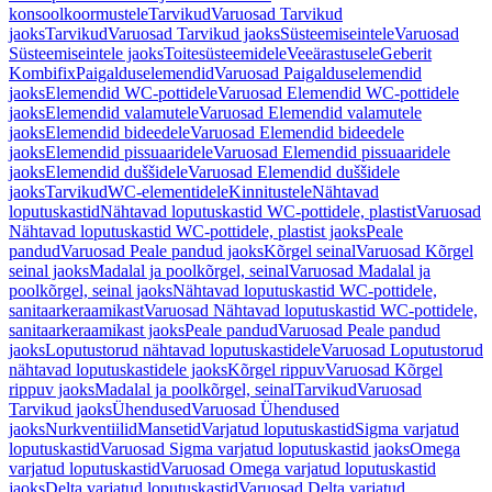
konsoolkoormustele
Tarvikud
Varuosad Tarvikud
jaoks
Tarvikud
Varuosad Tarvikud jaoks
Süsteemiseintele
Varuosad
Süsteemiseintele jaoks
Toitesüsteemidele
Veeärastusele
Geberit
Kombifix
Paigalduselemendid
Varuosad Paigalduselemendid
jaoks
Elemendid WC-pottidele
Varuosad Elemendid WC-pottidele
jaoks
Elemendid valamutele
Varuosad Elemendid valamutele
jaoks
Elemendid bideedele
Varuosad Elemendid bideedele
jaoks
Elemendid pissuaaridele
Varuosad Elemendid pissuaaridele
jaoks
Elemendid duššidele
Varuosad Elemendid duššidele
jaoks
Tarvikud
WC-elementidele
Kinnitustele
Nähtavad
loputuskastid
Nähtavad loputuskastid WC-pottidele, plastist
Varuosad
Nähtavad loputuskastid WC-pottidele, plastist jaoks
Peale
pandud
Varuosad Peale pandud jaoks
Kõrgel seinal
Varuosad Kõrgel
seinal jaoks
Madalal ja poolkõrgel, seinal
Varuosad Madalal ja
poolkõrgel, seinal jaoks
Nähtavad loputuskastid WC-pottidele,
sanitaarkeraamikast
Varuosad Nähtavad loputuskastid WC-pottidele,
sanitaarkeraamikast jaoks
Peale pandud
Varuosad Peale pandud
jaoks
Loputustorud nähtavad loputuskastidele
Varuosad Loputustorud
nähtavad loputuskastidele jaoks
Kõrgel rippuv
Varuosad Kõrgel
rippuv jaoks
Madalal ja poolkõrgel, seinal
Tarvikud
Varuosad
Tarvikud jaoks
Ühendused
Varuosad Ühendused
jaoks
Nurkventiilid
Mansetid
Varjatud loputuskastid
Sigma varjatud
loputuskastid
Varuosad Sigma varjatud loputuskastid jaoks
Omega
varjatud loputuskastid
Varuosad Omega varjatud loputuskastid
jaoks
Delta varjatud loputuskastid
Varuosad Delta varjatud