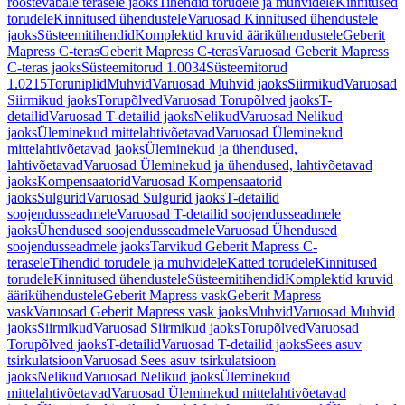
roostevabale terasele jaoks
Tihendid torudele ja muhvidele
Kinnitused
torudele
Kinnitused ühendustele
Varuosad Kinnitused ühendustele
jaoks
Süsteemitihendid
Komplektid kruvid äärikühendustele
Geberit
Mapress C-teras
Geberit Mapress C-teras
Varuosad Geberit Mapress
C-teras jaoks
Süsteemitorud 1.0034
Süsteemitorud
1.0215
Toruniplid
Muhvid
Varuosad Muhvid jaoks
Siirmikud
Varuosad
Siirmikud jaoks
Torupõlved
Varuosad Torupõlved jaoks
T-
detailid
Varuosad T-detailid jaoks
Nelikud
Varuosad Nelikud
jaoks
Üleminekud mittelahtivõetavad
Varuosad Üleminekud
mittelahtivõetavad jaoks
Üleminekud ja ühendused,
lahtivõetavad
Varuosad Üleminekud ja ühendused, lahtivõetavad
jaoks
Kompensaatorid
Varuosad Kompensaatorid
jaoks
Sulgurid
Varuosad Sulgurid jaoks
T-detailid
soojendusseadmele
Varuosad T-detailid soojendusseadmele
jaoks
Ühendused soojendusseadmele
Varuosad Ühendused
soojendusseadmele jaoks
Tarvikud Geberit Mapress C-
terasele
Tihendid torudele ja muhvidele
Katted torudele
Kinnitused
torudele
Kinnitused ühendustele
Süsteemitihendid
Komplektid kruvid
äärikühendustele
Geberit Mapress vask
Geberit Mapress
vask
Varuosad Geberit Mapress vask jaoks
Muhvid
Varuosad Muhvid
jaoks
Siirmikud
Varuosad Siirmikud jaoks
Torupõlved
Varuosad
Torupõlved jaoks
T-detailid
Varuosad T-detailid jaoks
Sees asuv
tsirkulatsioon
Varuosad Sees asuv tsirkulatsioon
jaoks
Nelikud
Varuosad Nelikud jaoks
Üleminekud
mittelahtivõetavad
Varuosad Üleminekud mittelahtivõetavad