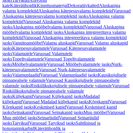
jaoks
Tarvikud
Äravoolu
kate
Käterätihoidik
Kinnitusmaterjal
Dekoratiivkatted
Aluskapiga
valamu komplektid
Aluskapiga kätepesuvalamu komplektid
Varuosad
Aluskapiga kätepesuvalamu komplektid jaoks
Aluskapiga valamu
komplektid
Varuosad Aluskapiga valamu komplektid
jaoks
Aluskapiga mööbelvalamu komplektid
Varuosad Aluskapiga
mööbelvalamu komplektid jaoks
Aluskapiga integreeritava valamu
komplektid
Varuosad Aluskapiga integreeritava valamu komplektid
jaoks
Vannitoamööbel
Valamu aluskapid
Varuosad Valamu aluskapid
jaoks
Kätepesuvalamutele
Varuosad Kätepesuvalamutele
jaoks
Valamutele
Varuosad Valamutele
jaoks
Topeltvalamutele
Varuosad Topeltvalamutele
jaoks
Mööbelvalamutele
Varuosad Mööbelvalamutele jaoks
Nurk-
kätepesuvalamutele
Varuosad Nurk-kätepesuvalamutele
jaoks
Valamuplaadid
Varuosad Valamuplaadid jaoks
Kausikujulisele
pinnapealsele valamule
Varuosad Kausikujulisele pinnapealsele
valamule jaoks
Ristkülikukujulisele pinnapealsele valamule
Varuosad
Ristkülikukujulisele pinnapealsele valamule
jaoks
Küljekapid
Varuosad Küljekapid jaoks
Madalad
küljekapid
Varuosad Madalad küljekapid jaoks
Kõrgkapid
Varuosad
Kõrgkapid jaoks
Keskmised kapid
Varuosad Keskmised kapid
jaoks
Seinakapid
Varuosad Seinakapid jaoks
Muu mööbel
Varuosad
Muu mööbel jaoks
Seinariiulid
Varuosad Seinariiulid
jaoks
Tarvikud
Varuosad Tarvikud jaoks
Sahtlisisud ja
hoiustamiskarbid
Käterätihoidik ja