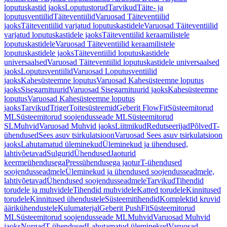
loputuskastid jaoks
Loputustorud
Tarvikud
Täite- ja
loputusventiilid
Täiteventiilid
Varuosad Täiteventiilid
jaoks
Täiteventiilid varjatud loputuskastidele
Varuosad Täiteventiilid
varjatud loputuskastidele jaoks
Täiteventiilid keraamilistele
loputuskastidele
Varuosad Täiteventiilid keraamilistele
loputuskastidele jaoks
Täiteventiilid loputuskastidele
universaalsed
Varuosad Täiteventiilid loputuskastidele universaalsed
jaoks
Loputusventiilid
Varuosad Loputusventiilid
jaoks
Kahesüsteemne loputus
Varuosad Kahesüsteemne loputus
jaoks
Sisegarnituurid
Varuosad Sisegarnituurid jaoks
Kahesüsteemne
loputus
Varuosad Kahesüsteemne loputus
jaoks
Tarvikud
Triger
Toitesüsteemid
Geberit FlowFit
Süsteemitorud
ML
Süsteemitorud soojendusseade ML
Süsteemitorud
SL
Muhvid
Varuosad Muhvid jaoks
Liitmikud
Redutseerijad
Põlved
T-
ühendused
Sees asuv tsirkulatsioon
Varuosad Sees asuv tsirkulatsioon
jaoks
Lahutamatud üleminekud
Üleminekud ja ühendused,
lahtivõetavad
Sulgurid
Ühendused
Jaoturid
keermeühendusega
Pressühendusega jaotur
T-ühendused
soojendusseadmele
Üleminekud ja ühendused soojendusseadmele,
lahtivõetavad
Ühendused soojendusseadmele
Tarvikud
Tihendid
torudele ja muhvidele
Tihendid muhvidele
Katted torudele
Kinnitused
torudele
Kinnitused ühendustele
Süsteemitihendid
Komplektid kruvid
äärikühendustele
Kulumaterjal
Geberit PushFit
Süsteemitorud
ML
Süsteemitorud soojendusseade ML
Muhvid
Varuosad Muhvid
jaoks
Nurgad
T-ühendused
Lahutamatud üleminekud
Varuosad