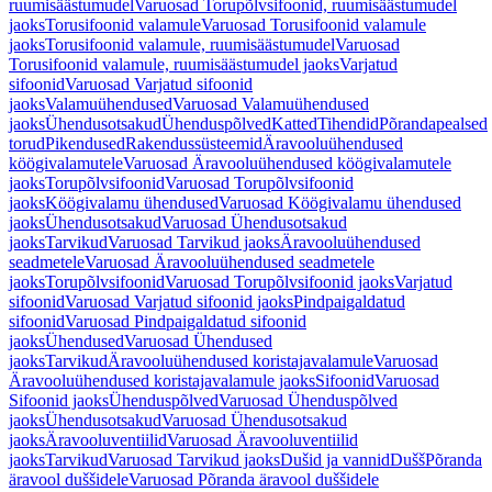
ruumisäästumudel
Varuosad Torupõlvsifoonid, ruumisäästumudel
jaoks
Torusifoonid valamule
Varuosad Torusifoonid valamule
jaoks
Torusifoonid valamule, ruumisäästumudel
Varuosad
Torusifoonid valamule, ruumisäästumudel jaoks
Varjatud
sifoonid
Varuosad Varjatud sifoonid
jaoks
Valamuühendused
Varuosad Valamuühendused
jaoks
Ühendusotsakud
Ühenduspõlved
Katted
Tihendid
Põrandapealsed
torud
Pikendused
Rakendussüsteemid
Äravooluühendused
köögivalamutele
Varuosad Äravooluühendused köögivalamutele
jaoks
Torupõlvsifoonid
Varuosad Torupõlvsifoonid
jaoks
Köögivalamu ühendused
Varuosad Köögivalamu ühendused
jaoks
Ühendusotsakud
Varuosad Ühendusotsakud
jaoks
Tarvikud
Varuosad Tarvikud jaoks
Äravooluühendused
seadmetele
Varuosad Äravooluühendused seadmetele
jaoks
Torupõlvsifoonid
Varuosad Torupõlvsifoonid jaoks
Varjatud
sifoonid
Varuosad Varjatud sifoonid jaoks
Pindpaigaldatud
sifoonid
Varuosad Pindpaigaldatud sifoonid
jaoks
Ühendused
Varuosad Ühendused
jaoks
Tarvikud
Äravooluühendused koristajavalamule
Varuosad
Äravooluühendused koristajavalamule jaoks
Sifoonid
Varuosad
Sifoonid jaoks
Ühenduspõlved
Varuosad Ühenduspõlved
jaoks
Ühendusotsakud
Varuosad Ühendusotsakud
jaoks
Äravooluventiilid
Varuosad Äravooluventiilid
jaoks
Tarvikud
Varuosad Tarvikud jaoks
Dušid ja vannid
Dušš
Põranda
äravool duššidele
Varuosad Põranda äravool duššidele