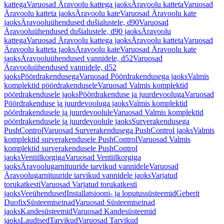
kattega
Varuosad Äravoolu kattega jaoks
Äravoolu katteta
Varuosad
Äravoolu katteta jaoks
Äravoolu kate
Varuosad Äravoolu kate
jaoks
Äravooluühendused dušialustele, d90
Varuosad
Äravooluühendused dušialustele, d90 jaoks
Äravoolu
kattega
Varuosad Äravoolu kattega jaoks
Äravoolu katteta
Varuosad
Äravoolu katteta jaoks
Äravoolu kate
Varuosad Äravoolu kate
jaoks
Äravooluühendused vannidele, d52
Varuosad
Äravooluühendused vannidele, d52
jaoks
Pöördrakendusega
Varuosad Pöördrakendusega jaoks
Valmis
komplektid pöördrakendusele
Varuosad Valmis komplektid
pöördrakendusele jaoks
Pöördrakenduse ja juurdevooluga
Varuosad
Pöördrakenduse ja juurdevooluga jaoks
Valmis komplektid
pöördrakendusele ja juurdevoolule
Varuosad Valmis komplektid
pöördrakendusele ja juurdevoolule jaoks
Surverakendusega
PushControl
Varuosad Surverakendusega PushControl jaoks
Valmis
komplektid surverakendusele PushControl
Varuosad Valmis
komplektid surverakendusele PushControl
jaoks
Ventiilkorgiga
Varuosad Ventiilkorgiga
jaoks
Äravoolugarnituuride tarvikud vannidele
Varuosad
Äravoolugarnituuride tarvikud vannidele jaoks
Varjatud
torukatkesti
Varuosad Varjatud torukatkesti
jaoks
Veeühendused
Installatsiooni- ja loputussüsteemid
Geberit
Duofix
Süsteemiseinad
Varuosad Süsteemiseinad
jaoks
Kandesüsteemid
Varuosad Kandesüsteemid
jaoks
Laudised
Tarvikud
Varuosad Tarvikud