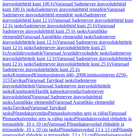
äravoolulehtrid kuni 100 l/s
Varuosad Sademevee äravoolulehtrid
kuni 100 l/s jaoks
Sademevee äravoolulehtrid rennidele
Varuosad
Sademevee äravoolulehtrid rennidele jaoks
Sademevee
äravoolulehtrid kuni 12 l/s
Varuosad Sademevee äravoolulehtrid kuni
12 l/s jaoks
Sademevee äravoolulehtrid kuni 25 l/s
Varuosad
Sademevee äravoolulehtrid kuni 25 l/s jaoks
Aurutõkke
elemendid
Varuosad Aurutõkke elemendid jaoks
Sademevee
äravoolulehtritele kuni 12 l/s
Varuosad Sademevee äravoolulehtritele
kuni 12 l/s jaoks
Sademevee äravoolulehtritele kuni 25
l/s
Avariiülevooludele
Varuosad Avariiülevooludele jaoks
Sademevee
äravoolulehtritele kuni 12 l/s
Varuosad Sademevee äravoolulehtritele
kuni 12 l/s jaoks
Sademevee äravoolulehtritele kuni 25 l/s
Varuosad
Sademevee äravoolulehtritele kuni 25 l/s
jaoks
Kinnitused
Kinnitussüsteem d40–200
Kinnitussüsteem d250–
315
Tarvikud
Varuosad Tarvikud jaoks
Sademevee
äravoolulehtritele
Varuosad Sademevee äravoolulehtritele
jaoks
Kinnitustele
Harilik katusekuivendus
Sademevee
äravoolulehtrid
Varuosad Sademevee äravoolulehtrid
jaoks
Aurutõkke elemendid
Varuosad Aurutõkke elemendid
jaoks
Tarvikud
Varuosad Tarvikud
jaoks
Põrandakuivendus
Pinnasekuivendus sees ja väljas
Varuosad
Pinnasekuivendus sees ja väljas jaoks
Põrandaäravoolud rõdudele ja
terrassidele, 10 x 10 cm
Varuosad Põrandaäravoolud rõdudele ja
terrassidele, 10 x 10 cm jaoks
Põrandaäravoolud 13 x 13 cm
Põranda
sissevoolud rõdudele ja terrassidele, 13 x 13 cm
Põrandasissevoolud