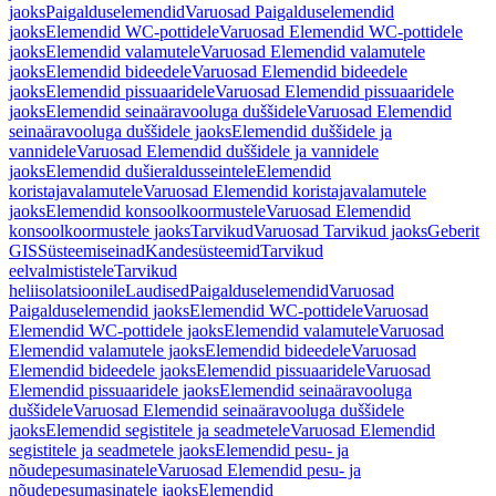
jaoks
Paigalduselemendid
Varuosad Paigalduselemendid
jaoks
Elemendid WC-pottidele
Varuosad Elemendid WC-pottidele
jaoks
Elemendid valamutele
Varuosad Elemendid valamutele
jaoks
Elemendid bideedele
Varuosad Elemendid bideedele
jaoks
Elemendid pissuaaridele
Varuosad Elemendid pissuaaridele
jaoks
Elemendid seinaäravooluga duššidele
Varuosad Elemendid
seinaäravooluga duššidele jaoks
Elemendid duššidele ja
vannidele
Varuosad Elemendid duššidele ja vannidele
jaoks
Elemendid dušieraldusseintele
Elemendid
koristajavalamutele
Varuosad Elemendid koristajavalamutele
jaoks
Elemendid konsoolkoormustele
Varuosad Elemendid
konsoolkoormustele jaoks
Tarvikud
Varuosad Tarvikud jaoks
Geberit
GIS
Süsteemiseinad
Kandesüsteemid
Tarvikud
eelvalmististele
Tarvikud
heliisolatsioonile
Laudised
Paigalduselemendid
Varuosad
Paigalduselemendid jaoks
Elemendid WC-pottidele
Varuosad
Elemendid WC-pottidele jaoks
Elemendid valamutele
Varuosad
Elemendid valamutele jaoks
Elemendid bideedele
Varuosad
Elemendid bideedele jaoks
Elemendid pissuaaridele
Varuosad
Elemendid pissuaaridele jaoks
Elemendid seinaäravooluga
duššidele
Varuosad Elemendid seinaäravooluga duššidele
jaoks
Elemendid segistitele ja seadmetele
Varuosad Elemendid
segistitele ja seadmetele jaoks
Elemendid pesu- ja
nõudepesumasinatele
Varuosad Elemendid pesu- ja
nõudepesumasinatele jaoks
Elemendid