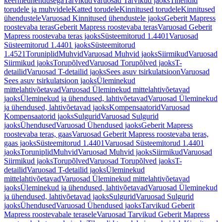
keermeühendusega
Tarvikud
Varuosad Tarvikud jaoks
Tihendid
torudele ja muhvidele
Katted torudele
Kinnitused torudele
Kinnitused
ühendustele
Varuosad Kinnitused ühendustele jaoks
Geberit Mapress
roostevaba teras
Geberit Mapress roostevaba teras
Varuosad Geberit
Mapress roostevaba teras jaoks
Süsteemitorud 1.4401
Varuosad
Süsteemitorud 1.4401 jaoks
Süsteemitorud
1.4521
Toruniplid
Muhvid
Varuosad Muhvid jaoks
Siirmikud
Varuosad
Siirmikud jaoks
Torupõlved
Varuosad Torupõlved jaoks
T-
detailid
Varuosad T-detailid jaoks
Sees asuv tsirkulatsioon
Varuosad
Sees asuv tsirkulatsioon jaoks
Üleminekud
mittelahtivõetavad
Varuosad Üleminekud mittelahtivõetavad
jaoks
Üleminekud ja ühendused, lahtivõetavad
Varuosad Üleminekud
ja ühendused, lahtivõetavad jaoks
Kompensaatorid
Varuosad
Kompensaatorid jaoks
Sulgurid
Varuosad Sulgurid
jaoks
Ühendused
Varuosad Ühendused jaoks
Geberit Mapress
roostevaba teras, gaas
Varuosad Geberit Mapress roostevaba teras,
gaas jaoks
Süsteemitorud 1.4401
Varuosad Süsteemitorud 1.4401
jaoks
Toruniplid
Muhvid
Varuosad Muhvid jaoks
Siirmikud
Varuosad
Siirmikud jaoks
Torupõlved
Varuosad Torupõlved jaoks
T-
detailid
Varuosad T-detailid jaoks
Üleminekud
mittelahtivõetavad
Varuosad Üleminekud mittelahtivõetavad
jaoks
Üleminekud ja ühendused, lahtivõetavad
Varuosad Üleminekud
ja ühendused, lahtivõetavad jaoks
Sulgurid
Varuosad Sulgurid
jaoks
Ühendused
Varuosad Ühendused jaoks
Tarvikud Geberit
Mapress roostevabale terasele
Varuosad Tarvikud Geberit Mapress