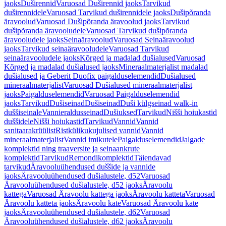
jaoks
Duširennid
Varuosad Duširennid jaoks
Tarvikud
duširennidele
Varuosad Tarvikud duširennidele jaoks
Dušipõranda
äravoolud
Varuosad Dušipõranda äravoolud jaoks
Tarvikud
dušipõranda äravooludele
Varuosad Tarvikud dušipõranda
äravooludele jaoks
Seinaäravoolud
Varuosad Seinaäravoolud
jaoks
Tarvikud seinaäravooludele
Varuosad Tarvikud
seinaäravooludele jaoks
Kõrged ja madalad dušialused
Varuosad
Kõrged ja madalad dušialused jaoks
Mineraalmaterjalist madalad
dušialused ja Geberit Duofix paigalduselemendid
Dušialused
mineraalmaterjalist
Varuosad Dušialused mineraalmaterjalist
jaoks
Paigalduselemendid
Varuosad Paigalduselemendid
jaoks
Tarvikud
Dušiseinad
Dušiseinad
Duši külgseinad walk-in
duššiseinale
Vannieraldusseinad
Dušiuksed
Tarvikud
Nišši hoiukastid
duššidele
Nišši hoiukastid
Tarvikud
Vannid
Vannid
sanitaarakrüülist
Ristkülikukujulised vannid
Vannid
mineraalmaterjalist
Vannid imikutele
Paigalduselemendid
Jalgade
komplektid ning traaversite ja seinaankrute
komplektid
Tarvikud
Remondikomplektid
Täiendavad
tarvikud
Äravooluühendused duššide ja vannide
jaoks
Äravooluühendused dušialustele, d52
Varuosad
Äravooluühendused dušialustele, d52 jaoks
Äravoolu
kattega
Varuosad Äravoolu kattega jaoks
Äravoolu katteta
Varuosad
Äravoolu katteta jaoks
Äravoolu kate
Varuosad Äravoolu kate
jaoks
Äravooluühendused dušialustele, d62
Varuosad
Äravooluühendused dušialustele, d62 jaoks
Äravoolu