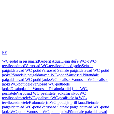
EE
WC-potid ja pissuaarid
Geberit AquaClean dušš-WC-d
WC-
tervikseadmed
Varuosad WC-tervikseadmed jaoks
Seinale
paigaldatavad WC-potid
Varuosad Seinale paigaldatavad WC-potid
jaoks
Põrandale paigaldatavad WC-potid
Varuosad Põrandale
paigaldatavad WC-potid jaoks
WC-pealised
Varuosad WC-pealised
jaoks
WC-pottidele
Varuosad WC-pottidele
jaoks
Disainplaadid
Varuosad Disainplaadid jaoks
WC-
pealistele
Varuosad WC-pealistele jaoks
Tarvikud
WC-
tervikseadmetele
WC-pealistele
WC-pealistele ja WC-
tervikseadmetele
Kulumaterjal
WC-potid ja prill-lauad
Seinale
paigaldatavad WC-potid
Varuosad Seinale paigaldatavad WC-potid
jaoks
WC-potid
Varuosad WC-potid jaoks
Põrandale paigaldatavad