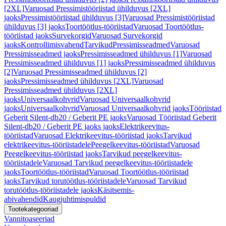
[2XL]
Varuosad Pressimistööriistad ühilduvus [2XL]
jaoks
Pressimistööriistad ühilduvus [3]
Varuosad Pressimistööriistad
ühilduvus [3] jaoks
Toortöötlus-tööriistad
Varuosad Toortöötlus-
tööriistad jaoks
Survekorgid
Varuosad Survekorgid
jaoks
Kontrollimisvahend
Tarvikud
Pressimisseadmed
Varuosad
Pressimisseadmed jaoks
Pressimisseadmed ühilduvus [1]
Varuosad
Pressimisseadmed ühilduvus [1] jaoks
Pressimisseadmed ühilduvus
[2]
Varuosad Pressimisseadmed ühilduvus [2]
jaoks
Pressimisseadmed ühilduvus [2XL]
Varuosad
Pressimisseadmed ühilduvus [2XL]
jaoks
Universaalkohvrid
Varuosad Universaalkohvrid
jaoks
Universaalkohvrid
Varuosad Universaalkohvrid jaoks
Tööriistad
Geberit Silent-db20 / Geberit PE jaoks
Varuosad Tööriistad Geberit
Silent-db20 / Geberit PE jaoks jaoks
Elektrikeevitus-
tööriistad
Varuosad Elektrikeevitus-tööriistad jaoks
Tarvikud
elektrikeevitus-tööriistadele
Peegelkeevitus-tööriistad
Varuosad
Peegelkeevitus-tööriistad jaoks
Tarvikud peegelkeevitus-
tööriistadele
Varuosad Tarvikud peegelkeevitus-tööriistadele
jaoks
Toortöötlus-tööriistad
Varuosad Toortöötlus-tööriistad
jaoks
Tarvikud torutöötlus-tööriistadele
Varuosad Tarvikud
torutöötlus-tööriistadele jaoks
Käsitsemis-
abivahendid
Kaugjuhtimispuldid
Tootekategooriad
Vannitoaseeriad