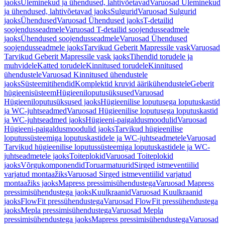
jaoks
Üleminekud ja ühendused, lahtivõetavad
Varuosad Üleminekud
ja ühendused, lahtivõetavad jaoks
Sulgurid
Varuosad Sulgurid
jaoks
Ühendused
Varuosad Ühendused jaoks
T-detailid
soojendusseadmele
Varuosad T-detailid soojendusseadmele
jaoks
Ühendused soojendusseadmele
Varuosad Ühendused
soojendusseadmele jaoks
Tarvikud Geberit Mapressile vask
Varuosad
Tarvikud Geberit Mapressile vask jaoks
Tihendid torudele ja
muhvidele
Katted torudele
Kinnitused torudele
Kinnitused
ühendustele
Varuosad Kinnitused ühendustele
jaoks
Süsteemitihendid
Komplektid kruvid äärikühendustele
Geberit
hügieenisüsteem
Hügieeniloputusüksused
Varuosad
Hügieeniloputusüksused jaoks
Hügieenilise loputusega loputuskastid
ja WC-juhtseadmed
Varuosad Hügieenilise loputusega loputuskastid
ja WC-juhtseadmed jaoks
Hügieeni-paigaldusmoodulid
Varuosad
Hügieeni-paigaldusmoodulid jaoks
Tarvikud hügieenilise
loputussüsteemiga loputuskastidele ja WC-juhtseadmetele
Varuosad
Tarvikud hügieenilise loputussüsteemiga loputuskastidele ja WC-
juhtseadmetele jaoks
Toiteplokid
Varuosad Toiteplokid
jaoks
Võrgukomponendid
Toruarmatuurid
Sirged istmeventiilid
varjatud montaažiks
Varuosad Sirged istmeventiilid varjatud
montaažiks jaoks
Mapress pressimisühendustega
Varuosad Mapress
pressimisühendustega jaoks
Kuulkraanid
Varuosad Kuulkraanid
jaoks
FlowFit pressühendustega
Varuosad FlowFit pressühendustega
jaoks
Mepla pressimisühendustega
Varuosad Mepla
pressimisühendustega jaoks
Mapress pressimisühendustega
Varuosad