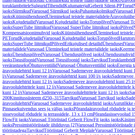
materjalidele
Varuosad Üleminekud teistele materjalidele jaoks
Äravoo
toruklambritele
Sulgurid
Tihendid
Kulumaterjal
Geberit Silent-PP
Torud
jaoks
Siirmikud
Varuosad Siirmikud jaoks
Puhastuskolmikud
Varuosad 
jaoks
Küünisühendused
Üleminekud teistele materjalidele
Äravooluühe
jaoks
Kujudetailid
Varuosad Kujudetailid jaoks
Torupõlved
Varuosad To
jaoks
SuperTube liitmikud
Varuosad SuperTube liitmikud jaoks
Põlved
Kompensatsioonimuhvid jaoks
Küünisühendused
Üleminekud teistele 
PE
Torud
Kujudetailid
Varuosad Kujudetailid jaoks
Torupõlved
Harutor
jaoks
SuperTube liitmikud
Põlved
Erikujulised detailid
Ühendused
Varuo
materjalidele
Varuosad Üleminekud teistele materjalidele jaoks
Keerme
jaoks
Ühenduspõlved
Varuosad Ühenduspõlved jaoks
Ühendusmuhvid
jaoks
Tigusifoonid
Varuosad Tigusifoonid jaoks
Tarvikud
Toruklambrid
veeärastuseks
Õhutusventiilid
Varuosad Õhutusventiilid jaoks
Energia t
äravoolulehtrid kuni 12 l/s
Varuosad Sademevee äravoolulehtrid kuni 1
l/s
Varuosad Sademevee äravoolulehtrid kuni 100 l/s jaoks
Sademevee ä
äravoolulehtrid kuni 12 l/s jaoks
Sademevee äravoolulehtrid kuni 25 l/
äravoolulehtritele kuni 12 l/s
Varuosad Sademevee äravoolulehtritele ku
kuni 12 l/s
Varuosad Sademevee äravoolulehtritele kuni 12 l/s jaoks
Sa
200
Kinnitussüsteem d250–315
Tarvikud
Varuosad Tarvikud jaoks
Sade
äravoolulehtrid
Varuosad Sademevee äravoolulehtrid jaoks
Aurutõkke 
Pinnasekuivendus sees ja väljas jaoks
Põrandaäravoolud rõdudele ja te
sissevoolud rõdudele ja terrassidele, 13 x 13 cm
Põrandasissevoolud 1
FlowFit jaoks
Varuosad Tööriistad Geberit FlowFit jaoks jaoks
Käsipre
jaoks
Pressimistööriistade ühilduvus [2]
Varuosad Pressimistööriistade 
tööriistadega
Tarvikud
Tööriistad Geberit Meplale
Varuosad Tööriistad 