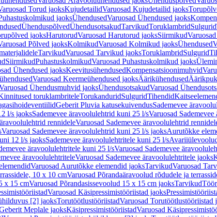
luühendused
Varuosad Äravooluühendused jaoks
Ühenduspõlved
Varuos
Varuosad Torud jaoks
Kujudetailid
Varuosad Kujudetailid jaoks
Torupõlv
Puhastuskolmikud jaoks
Ühendused
Varuosad Ühendused jaoks
Kompens
ndused
Ühenduspõlved
Ühendusotsakud
Tarvikud
Toruklambrid
Sulgurid
rupõlved jaoks
Harutorud
Varuosad Harutorud jaoks
Siirmikud
Varuosad 
Varuosad Põlved jaoks
Kolmikud
Varuosad Kolmikud jaoks
Ühendused
V
materjalidele
Tarvikud
Varuosad Tarvikud jaoks
Toruklambrid
Sulgurid
Ti
ud
Siirmikud
Puhastuskolmikud
Varuosad Puhastuskolmikud jaoks
Ülemi
sad Ühendused jaoks
Keevitusühendused
Kompensatsioonimuhvid
Varu
ühendused
Varuosad Keermeühendused jaoks
Äärikühendused
Äärikpuk
Varuosad Ühendusmuhvid jaoks
Ühendusotsakud
Varuosad Ühendusots
Kinnitused toruklambritele
Torukandurid
Sulgurid
Tihendid
Kaitseelemen
agasihoideventiilid
Geberit Pluvia katusekuivendus
Sademevee äravoolul
2 l/s jaoks
Sademevee äravoolulehtrid kuni 25 l/s
Varuosad Sademevee är
ravoolulehtrid rennidele
Varuosad Sademevee äravoolulehtrid rennidel
s
Varuosad Sademevee äravoolulehtrid kuni 25 l/s jaoks
Aurutõkke elem
ni 12 l/s jaoks
Sademevee äravoolulehtritele kuni 25 l/s
Avariiülevoolu
demevee äravoolulehtritele kuni 25 l/s
Varuosad Sademevee äravoolulehtr
mevee äravoolulehtritele
Varuosad Sademevee äravoolulehtritele jaoks
K
elemendid
Varuosad Aurutõkke elemendid jaoks
Tarvikud
Varuosad Tarv
rrassidele, 10 x 10 cm
Varuosad Põrandaäravoolud rõdudele ja terrassid
5 x 15 cm
Varuosad Põrandasissevoolud 15 x 15 cm jaoks
Tarvikud
Töör
ssimistööriistad
Varuosad Käsipressimistööriistad jaoks
Pressimistööriis
ühilduvus [2] jaoks
Torutöötlustööriistad
Varuosad Torutöötlustööriistad 
Geberit Meplale jaoks
Käsipressimistööriistad
Varuosad Käsipressimistöö