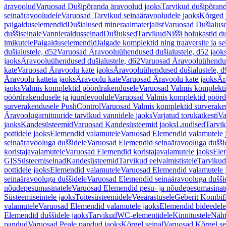
äravoolud
Varuosad Dušipõranda äravoolud jaoks
Tarvikud dušipõrand
seinaäravooludele
Varuosad Tarvikud seinaäravooludele jaoks
Kõrged 
paigalduselemendid
Dušialused mineraalmaterjalist
Varuosad Dušialuse
duššiseinale
Vannieraldusseinad
Dušiuksed
Tarvikud
Nišši hoiukastid d
imikutele
Paigalduselemendid
Jalgade komplektid ning traaversite ja s
dušialustele, d52
Varuosad Äravooluühendused dušialustele, d52 jaok
jaoks
Äravooluühendused dušialustele, d62
Varuosad Äravooluühenduse
kate
Varuosad Äravoolu kate jaoks
Äravooluühendused dušialustele, d
Äravoolu katteta jaoks
Äravoolu kate
Varuosad Äravoolu kate jaoks
Är
jaoks
Valmis komplektid pöördrakendusele
Varuosad Valmis komplekti
pöördrakendusele ja juurdevoolule
Varuosad Valmis komplektid pöördr
surverakendusele PushControl
Varuosad Valmis komplektid surverake
Äravoolugarnituuride tarvikud vannidele jaoks
Varjatud torukatkesti
Va
jaoks
Kandesüsteemid
Varuosad Kandesüsteemid jaoks
Laudised
Tarvi
pottidele jaoks
Elemendid valamutele
Varuosad Elemendid valamutele 
seinaäravooluga duššidele
Varuosad Elemendid seinaäravooluga duššid
koristajavalamutele
Varuosad Elemendid koristajavalamutele jaoks
Ele
GIS
Süsteemiseinad
Kandesüsteemid
Tarvikud eelvalmististele
Tarvikud 
pottidele jaoks
Elemendid valamutele
Varuosad Elemendid valamutele 
seinaäravooluga duššidele
Varuosad Elemendid seinaäravooluga duššid
nõudepesumasinatele
Varuosad Elemendid pesu- ja nõudepesumasinate
Süsteemiseintele jaoks
Toitesüsteemidele
Veeärastusele
Geberit Kombif
valamutele
Varuosad Elemendid valamutele jaoks
Elemendid bideedele
Elemendid duššidele jaoks
Tarvikud
WC-elementidele
Kinnitustele
Näht
pandud
Varuosad Peale pandud jaoks
Kõrgel seinal
Varuosad Kõrgel se