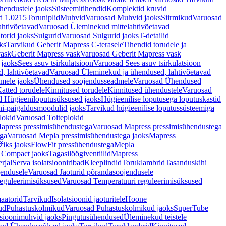
hendustele jaoks
Süsteemitihendid
Komplektid kruvid
d 1.0215
Toruniplid
Muhvid
Varuosad Muhvid jaoks
Siirmikud
Varuosad
ahtivõetavad
Varuosad Üleminekud mittelahtivõetavad
orid jaoks
Sulgurid
Varuosad Sulgurid jaoks
T-detailid
ks
Tarvikud Geberit Mapress C-terasele
Tihendid torudele ja
vask
Geberit Mapress vask
Varuosad Geberit Mapress vask
 jaoks
Sees asuv tsirkulatsioon
Varuosad Sees asuv tsirkulatsioon
, lahtivõetavad
Varuosad Üleminekud ja ühendused, lahtivõetavad
dmele jaoks
Ühendused soojendusseadmele
Varuosad Ühendused
atted torudele
Kinnitused torudele
Kinnitused ühendustele
Varuosad
d Hügieeniloputusüksused jaoks
Hügieenilise loputusega loputuskastid
i-paigaldusmoodulid jaoks
Tarvikud hügieenilise loputussüsteemiga
lokid
Varuosad Toiteplokid
apress pressimisühendustega
Varuosad Mapress pressimisühendustega
ega
Varuosad Mepla pressimisühendustega jaoks
Mapress
žiks jaoks
FlowFit pressühendustega
Mepla
 Compact jaoks
Tagasilöögiventiilid
Mapress
rjal
Serva isolatsiooniribad
Kleeplindid
Toruklambrid
Tasanduskihi
jendusele
Varuosad Jaoturid põrandasoojendusele
reguleerimisüksused
Varuosad Temperatuuri reguleerimisüksused
aatorid
Tarvikud
Isolatsioonid jaoturitele
Hoone
ud
Puhastuskolmikud
Varuosad Puhastuskolmikud jaoks
SuperTube
sioonimuhvid jaoks
Pingutusühendused
Üleminekud teistele