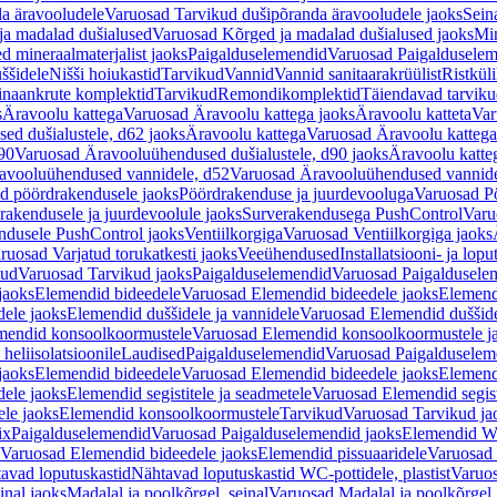
a äravooludele
Varuosad Tarvikud dušipõranda äravooludele jaoks
Sein
ja madalad dušialused
Varuosad Kõrged ja madalad dušialused jaoks
Min
d mineraalmaterjalist jaoks
Paigalduselemendid
Varuosad Paigalduselem
uššidele
Nišši hoiukastid
Tarvikud
Vannid
Vannid sanitaarakrüülist
Ristkül
einaankrute komplektid
Tarvikud
Remondikomplektid
Täiendavad tarvik
s
Äravoolu kattega
Varuosad Äravoolu kattega jaoks
Äravoolu katteta
Var
d dušialustele, d62 jaoks
Äravoolu kattega
Varuosad Äravoolu kattega
90
Varuosad Äravooluühendused dušialustele, d90 jaoks
Äravoolu katte
avooluühendused vannidele, d52
Varuosad Äravooluühendused vannide
d pöördrakendusele jaoks
Pöördrakenduse ja juurdevooluga
Varuosad Pö
akendusele ja juurdevoolule jaoks
Surverakendusega PushControl
Varu
ndusele PushControl jaoks
Ventiilkorgiga
Varuosad Ventiilkorgiga jaoks
ruosad Varjatud torukatkesti jaoks
Veeühendused
Installatsiooni- ja lop
kud
Varuosad Tarvikud jaoks
Paigalduselemendid
Varuosad Paigaldusele
jaoks
Elemendid bideedele
Varuosad Elemendid bideedele jaoks
Elemend
ele jaoks
Elemendid duššidele ja vannidele
Varuosad Elemendid duššide
mendid konsoolkoormustele
Varuosad Elemendid konsoolkoormustele j
heliisolatsioonile
Laudised
Paigalduselemendid
Varuosad Paigalduselem
jaoks
Elemendid bideedele
Varuosad Elemendid bideedele jaoks
Elemend
ele jaoks
Elemendid segistitele ja seadmetele
Varuosad Elemendid segisti
le jaoks
Elemendid konsoolkoormustele
Tarvikud
Varuosad Tarvikud ja
ix
Paigalduselemendid
Varuosad Paigalduselemendid jaoks
Elemendid WC
Varuosad Elemendid bideedele jaoks
Elemendid pissuaaridele
Varuosad 
avad loputuskastid
Nähtavad loputuskastid WC-pottidele, plastist
Varuos
inal jaoks
Madalal ja poolkõrgel, seinal
Varuosad Madalal ja poolkõrgel, 