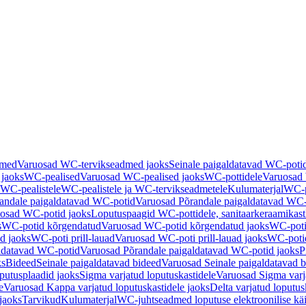
dmed
Varuosad WC-tervikseadmed jaoks
Seinale paigaldatavad WC-poti
 jaoks
WC-pealised
Varuosad WC-pealised jaoks
WC-pottidele
Varuosad 
WC-pealistele
WC-pealistele ja WC-tervikseadmetele
Kulumaterjal
WC-po
andale paigaldatavad WC-potid
Varuosad Põrandale paigaldatavad WC-
osad WC-potid jaoks
Loputuspaagid WC-pottidele, sanitaarkeraamikast
s
WC-potid kõrgendatud
Varuosad WC-potid kõrgendatud jaoks
WC-poti
ad jaoks
WC-poti prill-lauad
Varuosad WC-poti prill-lauad jaoks
WC-potid
ldatavad WC-potid
Varuosad Põrandale paigaldatavad WC-potid jaoks
P
ks
Bideed
Seinale paigaldatavad bideed
Varuosad Seinale paigaldatavad b
utusplaadid jaoks
Sigma varjatud loputuskastidele
Varuosad Sigma varja
e
Varuosad Kappa varjatud loputuskastidele jaoks
Delta varjatud loputus
jaoks
Tarvikud
Kulumaterjal
WC-juhtseadmed loputuse elektroonilise kä