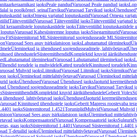
nitaarkeraamikast jaoks
Peale pandud
Varuosad Peale pandud jaoks
Lopu
alal ja poolkõrgel, seinal
Tarvikud
Varuosad Tarvikud jaoks
Ühendused
putuskastid jaoks
Omega varjatud loputuskastid
Varuosad Omega varjatu
tiilid
Täiteventiilid
Varuosad Täiteventiilid jaoks
Täiteventiilid varjatud l
lid keraamilistele loputuskastidele jaoks
Täiteventiilid loputuskastidele 
loputus
Varuosad Kahesüsteemne loputus jaoks
Sisegarnituurid
Varuosad
lowFit
Süsteemitorud ML
Süsteemitorud soojendusseade ML
Süsteemito
oon
Varuosad Sees asuv tsirkulatsioon jaoks
Lahutamatud üleminekud
Ül
admele
Üleminekud ja ühendused soojendusseadmele, lahtivõetavad
Ühen
itused ühendustele
Süsteemitihendid
Komplektid kruvid äärikühenduste
sed
Lahutamatud üleminekud
Varuosad Lahutamatud üleminekud jaoks
L
Tihendid torudele ja muhvidele
Katted torudele
Kinnitused torudele
Kinn
aruosad Muhvid jaoks
Liitmikud
Varuosad Liitmikud jaoks
Siirmikud
Var
oon jaoks
Üleminekud mittelahtivõetavad
Varuosad Üleminekud mittelah
urid jaoks
Ühendused
Varuosad Ühendused jaoks
Jaoturid keermeühend
sad Ühendused soojendusseadmele jaoks
Tarvikud
Varuosad Tarvikud j
ks
Süsteemitihendid
Komplektid kruvid äärikühendustele
Geberit Volex
Sü
 ühendused, lahtivõetavad jaoks
Ühendused
Jaoturid keermeühenduseg
Varuosad Kinnitused ühendustele jaoks
Geberit Mapress roostevaba tera
.4401 jaoks
Süsteemitorud 1.4521
Toruniplid
Muhvid
Varuosad Muhvid 
atsioon
Varuosad Sees asuv tsirkulatsioon jaoks
Üleminekud mittelahtivõ
etavad jaoks
Kompensaatorid
Varuosad Kompensaatorid jaoks
Sulgurid
V
eras, gaas jaoks
Süsteemitorud 1.4401
Varuosad Süsteemitorud 1.4401 j
sad T-detailid jaoks
Üleminekud mittelahtivõetavad
Varuosad Ülemineku
s
Sulgurid
Varuosad Sulgurid jaoks
Ühendused
Varuosad Ühendused jaok