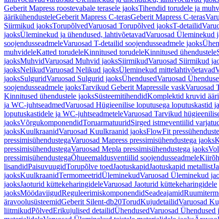
Geberit Mapress roostevabale terasele jaoks
Tihendid torudele ja muhv
äärikühendustele
Geberit Mapress C-teras
Geberit Mapress C-teras
Varu
Siirmikud jaoks
Torupõlved
Varuosad Torupõlved jaoks
T-detailid
Varuo
jaoks
Üleminekud ja ühendused, lahtivõetavad
Varuosad Üleminekud ja
soojendusseadmele
Varuosad T-detailid soojendusseadmele jaoks
Ühen
muhvidele
Katted torudele
Kinnitused torudele
Kinnitused ühendustele
jaoks
Muhvid
Varuosad Muhvid jaoks
Siirmikud
Varuosad Siirmikud ja
jaoks
Nelikud
Varuosad Nelikud jaoks
Üleminekud mittelahtivõetavad
V
jaoks
Sulgurid
Varuosad Sulgurid jaoks
Ühendused
Varuosad Ühenduse
soojendusseadmele jaoks
Tarvikud Geberit Mapressile vask
Varuosad T
Kinnitused ühendustele jaoks
Süsteemitihendid
Komplektid kruvid äär
ja WC-juhtseadmed
Varuosad Hügieenilise loputusega loputuskastid 
loputuskastidele ja WC-juhtseadmetele
Varuosad Tarvikud hügieenilis
jaoks
Võrgukomponendid
Toruarmatuurid
Sirged istmeventiilid varjat
jaoks
Kuulkraanid
Varuosad Kuulkraanid jaoks
FlowFit pressühendust
pressimisühendustega
Varuosad Mapress pressimisühendustega jaoks
K
pressimisühendustega
Varuosad Mepla pressimisühendustega jaoks
Vol
pressimisühendustega
Õhueemaldusventiilid soojendusseadmele
Kiirõh
lisandid
Paisuvuugid
Torupõlve toed
Jaotuskapid
Jaotuskapid metallist
Ja
jaoks
Kuulkraanid
Termomeetrid
Üleminekud
Varuosad Üleminekud ja
jaoks
Jaoturid küttekeharingidele
Varuosad Jaoturid küttekeharingidele
jaoks
Möödaviigud
Reguleerimiskomponendid
Seadeajamid
Ruumiterm
äravoolusüsteemid
Geberit Silent-db20
Torud
Kujudetailid
Varuosad Kuj
liitmikud
Põlved
Erikujulised detailid
Ühendused
Varuosad Ühendused 