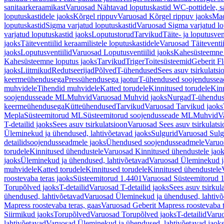
sanitaarkeraamikast
Varuosad Nähtavad loputuskastid WC-pottidele, sa
loputuskastidele jaoks
Kõrgel rippuv
Varuosad Kõrgel rippuv jaoks
Mad
loputuskastid
Sigma varjatud loputuskastid
Varuosad Sigma varjatud lo
varjatud loputuskastid jaoks
Loputustorud
Tarvikud
Täite- ja loputusven
jaoks
Täiteventiilid keraamilistele loputuskastidele
Varuosad Täiteventii
jaoks
Loputusventiilid
Varuosad Loputusventiilid jaoks
Kahesüsteemne 
Kahesüsteemne loputus jaoks
Tarvikud
Triger
Toitesüsteemid
Geberit F
jaoks
Liitmikud
Redutseerijad
Põlved
T-ühendused
Sees asuv tsirkulatsi
keermeühendusega
Pressühendusega jaotur
T-ühendused soojendusse
muhvidele
Tihendid muhvidele
Katted torudele
Kinnitused torudele
Kinn
soojendusseade ML
Muhvid
Varuosad Muhvid jaoks
Nurgad
T-ühendu
keermeühendusega
Kütteühendused
Tarvikud
Varuosad Tarvikud jaoks
Mepla
Süsteemitorud ML
Süsteemitorud soojendusseade ML
Muhvid
V
T-detailid jaoks
Sees asuv tsirkulatsioon
Varuosad Sees asuv tsirkulatsi
Üleminekud ja ühendused, lahtivõetavad jaoks
Sulgurid
Varuosad Sulg
detailidsoojendusseadmele jaoks
Ühendused soojendusseadmele
Varuo
torudele
Kinnitused ühendustele
Varuosad Kinnitused ühendustele jao
jaoks
Üleminekud ja ühendused, lahtivõetavad
Varuosad Üleminekud ja
muhvidele
Katted torudele
Kinnitused torudele
Kinnitused ühendustele
roostevaba teras jaoks
Süsteemitorud 1.4401
Varuosad Süsteemitorud 1
Torupõlved jaoks
T-detailid
Varuosad T-detailid jaoks
Sees asuv tsirkul
ühendused, lahtivõetavad
Varuosad Üleminekud ja ühendused, lahtivõ
Mapress roostevaba teras, gaas
Varuosad Geberit Mapress roostevaba t
Siirmikud jaoks
Torupõlved
Varuosad Torupõlved jaoks
T-detailid
Varuo
lahtivõetavad
Varuosad Üleminekud ja ühendused, lahtivõetavad jaok