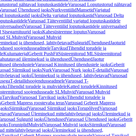
tustorud nähtavad loputuskastidele
Varuosad Loputustorud nähtavad
Varuosad Ühendused jaoks
Nurkventiilid
Mansetid
Varjatud
d loputuskastid jaoks
Delta varjatud loputuskastid
Varuosad Delta
oputuskastidele
Varuosad Täiteventiilid varjatud loputuskastidele
universaalsed
Varuosad Täiteventiilid loputuskastidele universaalsed
 Sisegarnituurid jaoks
Kahesüsteemne loputus
Varuosad
rud SL
Muhvid
Varuosad Muhvid
eminekud ja ühendused, lahtivõetavad
Sulgurid
Ühendused
Jaoturid
dused soojendusseadmele
Tarvikud
Tihendid torudele ja
le
Kulumaterjal
Geberit PushFit
Süsteemitorud ML
Süsteemitorud
ahutatavad üleminekud ja ühendused
Ühendused
Jaotur
itused ühendustele
Varuosad Kinnitused ühendustele jaoks
Geberit
uosad Siirmikud jaoks
Nurk
Varuosad Nurk jaoks
T-detailid
Varuosad
tivõetavad jaoks
Üleminekud ja ühendused, lahtivõetavad
Varuosad
usega
T-detailidsoojendusseadmele
Varuosad T-
aoks
Tihendid torudele ja muhvidele
Katted torudele
Kinnitused
steemitorud soojendusseade SL
Muhvid
Varuosad Muhvid
a
Tarvikud
Varuosad Tarvikud jaoks
Tihendid torudele ja
s
Geberit Mapress roostevaba teras
Varuosad Geberit Mapress
jaoks
Siirmikud
Varuosad Siirmikud jaoks
Torupõlved
Varuosad
etavad
Varuosad Üleminekud mittelahtivõetavad jaoks
Üleminekud ja
aruosad Sulgurid jaoks
Ühendused
Varuosad Ühendused jaoks
Geberit
aoks
Toruniplid
Muhvid
Varuosad Muhvid jaoks
Siirmikud
Varuosad
d mittelahtivõetavad jaoks
Üleminekud ja ühendused,
s
Tarvikud Geberit Mapress roostevabale terasele
Varuosad Tarvikud