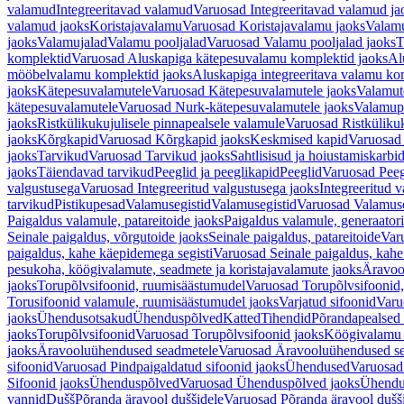
valamud
Integreeritavad valamud
Varuosad Integreeritavad valamud ja
valamud jaoks
Koristajavalamu
Varuosad Koristajavalamu jaoks
Valam
jaoks
Valamujalad
Valamu pooljalad
Varuosad Valamu pooljalad jaoks
T
komplektid
Varuosad Aluskapiga kätepesuvalamu komplektid jaoks
Al
mööbelvalamu komplektid jaoks
Aluskapiga integreeritava valamu ko
jaoks
Kätepesuvalamutele
Varuosad Kätepesuvalamutele jaoks
Valamut
kätepesuvalamutele
Varuosad Nurk-kätepesuvalamutele jaoks
Valamup
jaoks
Ristkülikukujulisele pinnapealsele valamule
Varuosad Ristkülikuk
jaoks
Kõrgkapid
Varuosad Kõrgkapid jaoks
Keskmised kapid
Varuosad
jaoks
Tarvikud
Varuosad Tarvikud jaoks
Sahtlisisud ja hoiustamiskarbi
jaoks
Täiendavad tarvikud
Peeglid ja peeglikapid
Peeglid
Varuosad Peeg
valgustusega
Varuosad Integreeritud valgustusega jaoks
Integreeritud v
tarvikud
Pistikupesad
Valamusegistid
Valamusegistid
Varuosad Valamuse
Paigaldus valamule, patareitoide jaoks
Paigaldus valamule, generaatori
Seinale paigaldus, võrgutoide jaoks
Seinale paigaldus, patareitoide
Varu
paigaldus, kahe käepidemega segisti
Varuosad Seinale paigaldus, kahe
pesukoha, köögivalamute, seadmete ja koristajavalamute jaoks
Äravoo
jaoks
Torupõlvsifoonid, ruumisäästumudel
Varuosad Torupõlvsifoonid,
Torusifoonid valamule, ruumisäästumudel jaoks
Varjatud sifoonid
Varu
jaoks
Ühendusotsakud
Ühenduspõlved
Katted
Tihendid
Põrandapealsed 
jaoks
Torupõlvsifoonid
Varuosad Torupõlvsifoonid jaoks
Köögivalamu
jaoks
Äravooluühendused seadmetele
Varuosad Äravooluühendused se
sifoonid
Varuosad Pindpaigaldatud sifoonid jaoks
Ühendused
Varuosad
Sifoonid jaoks
Ühenduspõlved
Varuosad Ühenduspõlved jaoks
Ühendu
vannid
Dušš
Põranda äravool duššidele
Varuosad Põranda äravool dušši