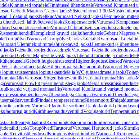
idele
Kinnitused torudele
Kinnitused ühendustele
Varuosad Kinnitused ü
osad Geberit Mapress C-teras jaoks
Süsteemitorud 1.0034
Süsteemitoru
sad T-detailid jaoks
Nelikud
Varuosad Nelikud jaoks
Üleminekud mittel
 ühendused, lahtivõetavad jaoks
Kompensaatorid
Varuosad Kompensaat
dused soojendusseadmele
Varuosad Ühendused soojendusseadmele jao
Süsteemitihendid
Komplektid kruvid äärikühendustele
Geberit Mapress 
oks
Torupõlved
Varuosad Torupõlved jaoks
T-detailid
Varuosad T-detailid
aruosad Üleminekud mittelahtivõetavad jaoks
Üleminekud ja ühendused
d jaoks
T-detailid soojendusseadmele
Varuosad T-detailid soojendussea
arvikud Geberit Mapressile vask jaoks
Tihendid torudele ja muhvidele
K
ikühendustele
Geberit hügieenisüsteem
Hügieeniloputusüksused
Varuosa
ja WC-juhtseadmed jaoks
Hügieeni-paigaldusmoodulid
Varuosad Hügieen
e loputussüsteemiga loputuskastidele ja WC-juhtseadmetele jaoks
Toitep
ud montaažiks
Varuosad Sirged istmeventiilid varjatud montaažiks jaoks
M
ega
Varuosad FlowFit pressühendustega jaoks
Mepla pressimisühendust
uulkraanid varjatud montaažiks
Varuosad Kuulkraanid varjatud montaa
ex pressimisühendustega
Ühendustega Compact
Varuosad Ühendustega
ueemaldusventiilid
Pindade tempereerimine
Süsteemitorud
Paigaldusmate
oturite sortiment
Varuosad Jaoturite sortiment jaoks
Jaoturid põrandasoo
oks
Jaoturisulgurid
Kiirõhueemaldusventiilid
Voolujaoturid
Temperatuuri 
ostaadid
Pearegulaatorid
Kommunikatsioonimoodulid
Sensorid
Transform
udetailid jaoks
Torupõlved
Harutorud
Varuosad Harutorud jaoks
Siirmik
jaoks
Keevitusühendused
Kompensatsioonimuhvid
Varuosad Kompensat