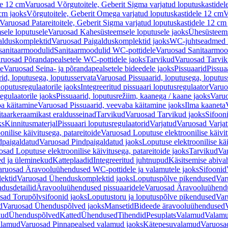
le 12 cm
Varuosad Võrgutoitele, Geberit Sigma varjatud loputuskastidel
 cm jaoks
Võrgutoitele, Geberit Omega varjatud loputuskastidele 12 cm
V
Varuosad Patareitoitele, Geberit Sigma varjatud loputuskastidele 12 cm
ele loputusele
Varuosad Kahesüsteemsele loputusele jaoks
Ühesüsteems
alduskomplektid
Varuosad Paigalduskomplektid jaoks
WC-juhtseadmed lo
sanitaarmoodulid
Sanitaarmoodulid WC-pottidele
Varuosad Sanitaarmoo
ruosad Põrandapealsetele WC-pottidele jaoks
Tarvikud
Varuosad Tarvik
le
Varuosad Seina- ja põrandapealsetele bideedele jaoks
Pissuaarid
Pissua
rid, loputusega, loputusservata
Varuosad Pissuaarid, loputusega, loputus
oputusregulaatorile jaoks
Integreeritud pissuaari loputusregulaator
Varuos
egulaatorile jaoks
Pissuaarid, loputusrežiim, kaanega / kaane jaoks
Varuo
ba käitamine
Varuosad Pissuaarid, veevaba käitamine jaoks
Ilma kaaneta
itaarkeraamikast eraldusseinad
Tarvikud
Varuosad Tarvikud jaoks
Sifooni
ks
Kinnitusmaterjal
Pissuaari loputusregulaatorid
Varjatud
Varuosad Varjat
onilise käivitusega, patareitoide
Varuosad Loputuse elektroonilise käivit
dpaigaldatud
Varuosad Pindpaigaldatud jaoks
Loputuse elektroonilise kä
sad Loputuse elektroonilise käivitusega, patareitoide jaoks
Tarvikud
Va
ed ja üleminekud
Katteplaadid
Integreeritud juhtnupud
Käsitsemise abiva
aruosad Äravooluühendused WC-pottidele ja valamutele jaoks
Sifoonid
ektid
Varuosad Ühenduskomplektid jaoks
Loputuspõlve pikendused
Var
dusdetailid
Äravooluühendused pissuaaridele
Varuosad Äravooluühendus
sad Torupõlvsifoonid jaoks
Loputustoru ja loputuspõlve pikendused
Var
d
Varuosad Ühenduspõlved jaoks
Mansetid
Bideede äravooluühendused
kud
Ühenduspõlved
Katted
Ühendused
Tihendid
Pesuplats
Valamud
Valam
alamud
Varuosad Pinnapealsed valamud jaoks
Kätepesuvalamud
Varuosa