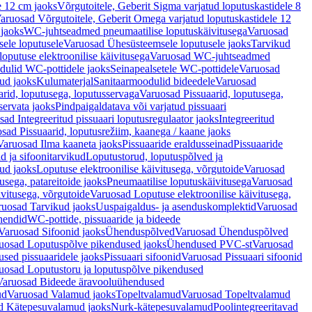
e 12 cm jaoks
Võrgutoitele, Geberit Sigma varjatud loputuskastidele 8
aruosad Võrgutoitele, Geberit Omega varjatud loputuskastidele 12
 jaoks
WC-juhtseadmed pneumaatilise loputuskäivitusega
Varuosad
ele loputusele
Varuosad Ühesüsteemsele loputusele jaoks
Tarvikud
putuse elektroonilise käivitusega
Varuosad WC-juhtseadmed
dulid WC-pottidele jaoks
Seinapealsetele WC-pottidele
Varuosad
ud jaoks
Kulumaterjal
Sanitaarmoodulid bideedele
Varuosad
arid, loputusega, loputusservaga
Varuosad Pissuaarid, loputusega,
servata jaoks
Pindpaigaldatava või varjatud pissuaari
ad Integreeritud pissuaari loputusregulaator jaoks
Integreeritud
sad Pissuaarid, loputusrežiim, kaanega / kaane jaoks
Varuosad Ilma kaaneta jaoks
Pissuaaride eraldusseinad
Pissuaaride
d ja sifoonitarvikud
Loputustorud, loputuspõlved ja
ud jaoks
Loputuse elektroonilise käivitusega, võrgutoide
Varuosad
usega, patareitoide jaoks
Pneumaatilise loputuskäivitusega
Varuosad
ivitusega, võrgutoide
Varuosad Loputuse elektroonilise käivitusega,
ruosad Tarvikud jaoks
Uuspaigaldus- ja asenduskomplektid
Varuosad
hendid
WC-pottide, pissuaaride ja bideede
Varuosad Sifoonid jaoks
Ühenduspõlved
Varuosad Ühenduspõlved
uosad Loputuspõlve pikendused jaoks
Ühendused PVC-st
Varuosad
ed pissuaaridele jaoks
Pissuaari sifoonid
Varuosad Pissuaari sifoonid
uosad Loputustoru ja loputuspõlve pikendused
Varuosad Bideede äravooluühendused
ud
Varuosad Valamud jaoks
Topeltvalamud
Varuosad Topeltvalamud
d Kätepesuvalamud jaoks
Nurk-kätepesuvalamud
Poolintegreeritavad