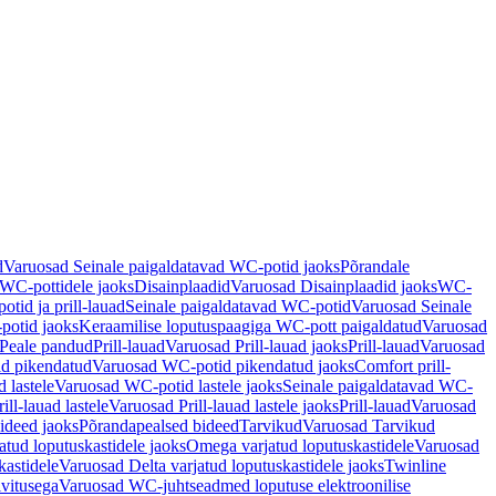
d
Varuosad Seinale paigaldatavad WC-potid jaoks
Põrandale
WC-pottidele jaoks
Disainplaadid
Varuosad Disainplaadid jaoks
WC-
tid ja prill-lauad
Seinale paigaldatavad WC-potid
Varuosad Seinale
potid jaoks
Keraamilise loputuspaagiga WC-pott paigaldatud
Varuosad
Peale pandud
Prill-lauad
Varuosad Prill-lauad jaoks
Prill-lauad
Varuosad
d pikendatud
Varuosad WC-potid pikendatud jaoks
Comfort prill-
 lastele
Varuosad WC-potid lastele jaoks
Seinale paigaldatavad WC-
rill-lauad lastele
Varuosad Prill-lauad lastele jaoks
Prill-lauad
Varuosad
ideed jaoks
Põrandapealsed bideed
Tarvikud
Varuosad Tarvikud
tud loputuskastidele jaoks
Omega varjatud loputuskastidele
Varuosad
kastidele
Varuosad Delta varjatud loputuskastidele jaoks
Twinline
ivitusega
Varuosad WC-juhtseadmed loputuse elektroonilise