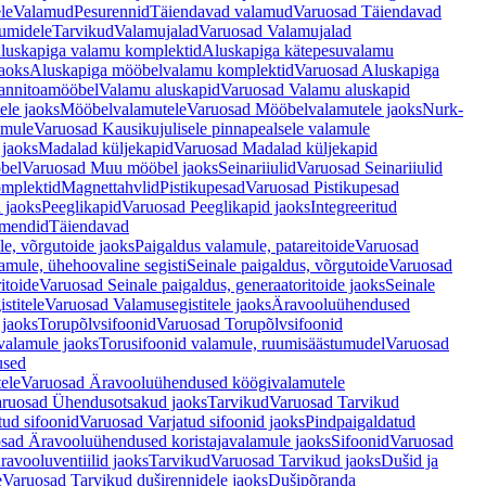
le
Valamud
Pesurennid
Täiendavad valamud
Varuosad Täiendavad
umidele
Tarvikud
Valamujalad
Varuosad Valamujalad
luskapiga valamu komplektid
Aluskapiga kätepesuvalamu
aoks
Aluskapiga mööbelvalamu komplektid
Varuosad Aluskapiga
annitoamööbel
Valamu aluskapid
Varuosad Valamu aluskapid
ele jaoks
Mööbelvalamutele
Varuosad Mööbelvalamutele jaoks
Nurk-
amule
Varuosad Kausikujulisele pinnapealsele valamule
 jaoks
Madalad küljekapid
Varuosad Madalad küljekapid
bel
Varuosad Muu mööbel jaoks
Seinariiulid
Varuosad Seinariiulid
omplektid
Magnettahvlid
Pistikupesad
Varuosad Pistikupesad
 jaoks
Peeglikapid
Varuosad Peeglikapid jaoks
Integreeritud
emendid
Täiendavad
e, võrgutoide jaoks
Paigaldus valamule, patareitoide
Varuosad
amule, ühehoovaline segisti
Seinale paigaldus, võrgutoide
Varuosad
itoide
Varuosad Seinale paigaldus, generaatoritoide jaoks
Seinale
stitele
Varuosad Valamusegistitele jaoks
Äravooluühendused
jaoks
Torupõlvsifoonid
Varuosad Torupõlvsifoonid
valamule jaoks
Torusifoonid valamule, ruumisäästumudel
Varuosad
used
ele
Varuosad Äravooluühendused köögivalamutele
ruosad Ühendusotsakud jaoks
Tarvikud
Varuosad Tarvikud
tud sifoonid
Varuosad Varjatud sifoonid jaoks
Pindpaigaldatud
sad Äravooluühendused koristajavalamule jaoks
Sifoonid
Varuosad
avooluventiilid jaoks
Tarvikud
Varuosad Tarvikud jaoks
Dušid ja
e
Varuosad Tarvikud duširennidele jaoks
Dušipõranda