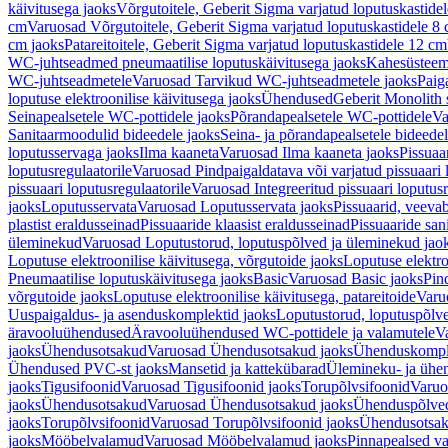
käivitusega jaoks
Võrgutoitele, Geberit Sigma varjatud loputuskastide
cm
Varuosad Võrgutoitele, Geberit Sigma varjatud loputuskastidele 8
cm jaoks
Patareitoitele, Geberit Sigma varjatud loputuskastidele 12 cm
WC-juhtseadmed pneumaatilise loputuskäivitusega jaoks
Kahesüsteems
WC-juhtseadmetele
Varuosad Tarvikud WC-juhtseadmetele jaoks
Paig
loputuse elektroonilise käivitusega jaoks
Ühendused
Geberit Monolith 
Seinapealsetele WC-pottidele jaoks
Põrandapealsetele WC-pottidele
Va
Sanitaarmoodulid bideedele jaoks
Seina- ja põrandapealsetele bideede
loputusservaga jaoks
Ilma kaaneta
Varuosad Ilma kaaneta jaoks
Pissuaa
loputusregulaatorile
Varuosad Pindpaigaldatava või varjatud pissuaari l
pissuaari loputusregulaatorile
Varuosad Integreeritud pissuaari loputusr
jaoks
Loputusservata
Varuosad Loputusservata jaoks
Pissuaarid, veeva
plastist eraldusseinad
Pissuaaride klaasist eraldusseinad
Pissuaaride san
üleminekud
Varuosad Loputustorud, loputuspõlved ja üleminekud jao
Loputuse elektroonilise käivitusega, võrgutoide jaoks
Loputuse elektro
Pneumaatilise loputuskäivitusega jaoks
Basic
Varuosad Basic jaoks
Pin
võrgutoide jaoks
Loputuse elektroonilise käivitusega, patareitoide
Varuo
Uuspaigaldus- ja asenduskomplektid jaoks
Loputustorud, loputuspõlv
äravooluühendused
Äravooluühendused WC-pottidele ja valamutele
V
jaoks
Ühendusotsakud
Varuosad Ühendusotsakud jaoks
Ühenduskompl
Ühendused PVC-st jaoks
Mansetid ja kattekübarad
Ülemineku- ja ühen
jaoks
Tigusifoonid
Varuosad Tigusifoonid jaoks
Torupõlvsifoonid
Varuo
jaoks
Ühendusotsakud
Varuosad Ühendusotsakud jaoks
Ühenduspõlve
jaoks
Torupõlvsifoonid
Varuosad Torupõlvsifoonid jaoks
Ühendusotsa
jaoks
Mööbelvalamud
Varuosad Mööbelvalamud jaoks
Pinnapealsed v