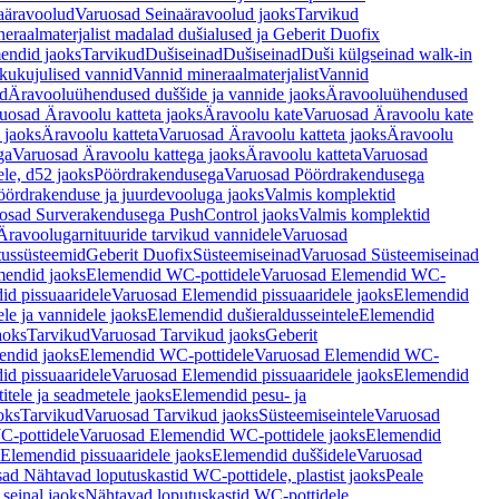
aäravoolud
Varuosad Seinaäravoolud jaoks
Tarvikud
eraalmaterjalist madalad dušialused ja Geberit Duofix
endid jaoks
Tarvikud
Dušiseinad
Dušiseinad
Duši külgseinad walk-in
ikukujulised vannid
Vannid mineraalmaterjalist
Vannid
ud
Äravooluühendused duššide ja vannide jaoks
Äravooluühendused
uosad Äravoolu katteta jaoks
Äravoolu kate
Varuosad Äravoolu kate
 jaoks
Äravoolu katteta
Varuosad Äravoolu katteta jaoks
Äravoolu
ga
Varuosad Äravoolu kattega jaoks
Äravoolu katteta
Varuosad
le, d52 jaoks
Pöördrakendusega
Varuosad Pöördrakendusega
ördrakenduse ja juurdevooluga jaoks
Valmis komplektid
osad Surverakendusega PushControl jaoks
Valmis komplektid
Äravoolugarnituuride tarvikud vannidele
Varuosad
utussüsteemid
Geberit Duofix
Süsteemiseinad
Varuosad Süsteemiseinad
mendid jaoks
Elemendid WC-pottidele
Varuosad Elemendid WC-
id pissuaaridele
Varuosad Elemendid pissuaaridele jaoks
Elemendid
le ja vannidele jaoks
Elemendid dušieraldusseintele
Elemendid
aoks
Tarvikud
Varuosad Tarvikud jaoks
Geberit
endid jaoks
Elemendid WC-pottidele
Varuosad Elemendid WC-
id pissuaaridele
Varuosad Elemendid pissuaaridele jaoks
Elemendid
tele ja seadmetele jaoks
Elemendid pesu- ja
oks
Tarvikud
Varuosad Tarvikud jaoks
Süsteemiseintele
Varuosad
-pottidele
Varuosad Elemendid WC-pottidele jaoks
Elemendid
Elemendid pissuaaridele jaoks
Elemendid duššidele
Varuosad
ad Nähtavad loputuskastid WC-pottidele, plastist jaoks
Peale
seinal jaoks
Nähtavad loputuskastid WC-pottidele,