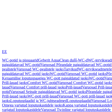
EE
WC-potid ja pissuaarid
Geberit AquaClean dušš-WC-d
WC-terviksea
paigaldatavad WC-potid
Varuosad Põrandale paigaldatavad WC-potid
pealistele
Varuosad WC-pealistele jaoks
Tarvikud
WC-tervikseadmetele
paigaldatavad WC-potid jaoks
WC-potid
Varuosad WC-potid jaoks
Põr
Keraamilise loputuspaagiga WC-pott paigaldatud jaoks
WC-potid
Varu
Prill-lauad jaoks
Comfort WC-potid
Varuosad Comfort WC-potid jaok
lauad
Varuosad Comfort prill-lauad jaoks
Prill-lauad
Varuosad Prill-lau
potid
Varuosad Seinale paigaldatavad WC-potid jaoks
Põrandale paiga
Prill-lauad jaoks
WC-poti prill-lauad
Varuosad WC-poti prill-lauad jao
jaoks
Loputusplaadid ja WC-juhtseadmed
Loputusplaadid
Varuosad Lop
Omega varjatud loputuskastidele jaoks
Kappa varjatud loputuskastidel
varjatud loputuskastidele
Varuosad Twinline varjatud loputuskastidele 