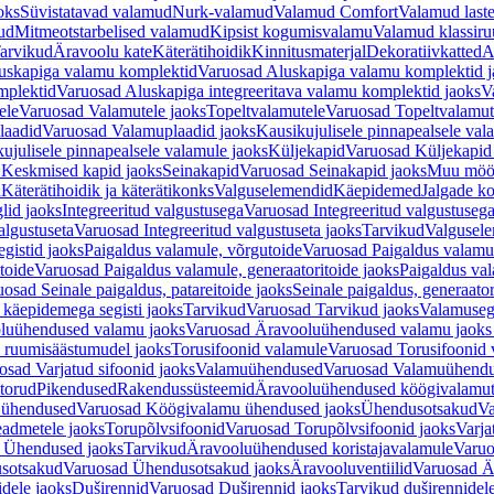
oks
Süvistatavad valamud
Nurk-valamud
Valamud Comfort
Valamud laste
ud
Mitmeotstarbelised valamud
Kipsist kogumisvalamu
Valamud klassiru
arvikud
Äravoolu kate
Käterätihoidik
Kinnitusmaterjal
Dekoratiivkatted
A
uskapiga valamu komplektid
Varuosad Aluskapiga valamu komplektid j
mplektid
Varuosad Aluskapiga integreeritava valamu komplektid jaoks
V
ele
Varuosad Valamutele jaoks
Topeltvalamutele
Varuosad Topeltvalamut
laadid
Varuosad Valamuplaadid jaoks
Kausikujulisele pinnapealsele val
ujulisele pinnapealsele valamule jaoks
Küljekapid
Varuosad Küljekapid
 Keskmised kapid jaoks
Seinakapid
Varuosad Seinakapid jaoks
Muu möö
d
Käterätihoidik ja käterätikonks
Valguselemendid
Käepidemed
Jalgade k
lid jaoks
Integreeritud valgustusega
Varuosad Integreeritud valgustusega
algustuseta
Varuosad Integreeritud valgustuseta jaoks
Tarvikud
Valgusel
gistid jaoks
Paigaldus valamule, võrgutoide
Varuosad Paigaldus valamul
toide
Varuosad Paigaldus valamule, generaatoritoide jaoks
Paigaldus val
osad Seinale paigaldus, patareitoide jaoks
Seinale paigaldus, generaator
 käepidemega segisti jaoks
Tarvikud
Varuosad Tarvikud jaoks
Valamusegi
luühendused valamu jaoks
Varuosad Äravooluühendused valamu jaoks 
 ruumisäästumudel jaoks
Torusifoonid valamule
Varuosad Torusifoonid 
osad Varjatud sifoonid jaoks
Valamuühendused
Varuosad Valamuühend
torud
Pikendused
Rakendussüsteemid
Äravooluühendused köögivalamut
 ühendused
Varuosad Köögivalamu ühendused jaoks
Ühendusotsakud
Va
admetele jaoks
Torupõlvsifoonid
Varuosad Torupõlvsifoonid jaoks
Varja
 Ühendused jaoks
Tarvikud
Äravooluühendused koristajavalamule
Varuo
sotsakud
Varuosad Ühendusotsakud jaoks
Äravooluventiilid
Varuosad Är
dele jaoks
Duširennid
Varuosad Duširennid jaoks
Tarvikud duširennidel