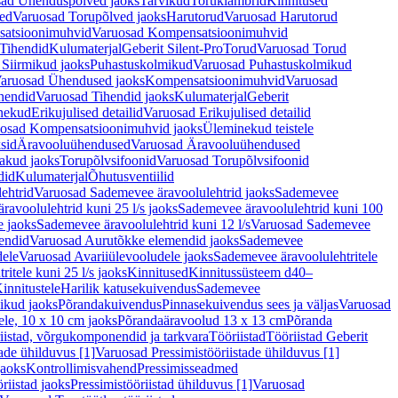
ad Ühenduspõlved jaoks
Tarvikud
Toruklambrid
Kinnitused
ed
Varuosad Torupõlved jaoks
Harutorud
Varuosad Harutorud
atsioonimuhvid
Varuosad Kompensatsioonimuhvid
Tihendid
Kulumaterjal
Geberit Silent-Pro
Torud
Varuosad Torud
Siirmikud jaoks
Puhastuskolmikud
Varuosad Puhastuskolmikud
aruosad Ühendused jaoks
Kompensatsioonimuhvid
Varuosad
hendid
Varuosad Tihendid jaoks
Kulumaterjal
Geberit
nekud
Erikujulised detailid
Varuosad Erikujulised detailid
osad Kompensatsioonimuhvid jaoks
Üleminekud teistele
sid
Äravooluühendused
Varuosad Äravooluühendused
akud jaoks
Torupõlvsifoonid
Varuosad Torupõlvsifoonid
did
Kulumaterjal
Õhutusventiilid
ehtrid
Varuosad Sademevee äravoolulehtrid jaoks
Sademevee
avoolulehtrid kuni 25 l/s jaoks
Sademevee äravoolulehtrid kuni 100
e jaoks
Sademevee äravoolulehtrid kuni 12 l/s
Varuosad Sademevee
endid
Varuosad Aurutõkke elemendid jaoks
Sademevee
dele
Varuosad Avariiülevooludele jaoks
Sademevee äravoolulehtritele
itele kuni 25 l/s jaoks
Kinnitused
Kinnitussüsteem d40–
innitustele
Harilik katusekuivendus
Sademevee
ikud jaoks
Põrandakuivendus
Pinnasekuivendus sees ja väljas
Varuosad
ele, 10 x 10 cm jaoks
Põrandaäravoolud 13 x 13 cm
Põranda
iistad, võrgukomponendid ja tarkvara
Tööriistad
Tööriistad Geberit
tade ühilduvus [1]
Varuosad Pressimistööriistade ühilduvus [1]
jaoks
Kontrollimisvahend
Pressimisseadmed
riistad jaoks
Pressimistööriistad ühilduvus [1]
Varuosad