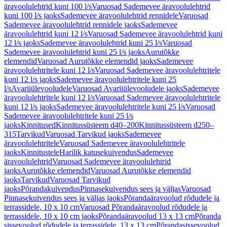
äravoolulehtrid kuni 100 l/s
Varuosad Sademevee äravoolulehtrid
kuni 100 l/s jaoks
Sademevee äravoolulehtrid rennidele
Varuosad
Sademevee äravoolulehtrid rennidele jaoks
Sademevee
äravoolulehtrid kuni 12 l/s
Varuosad Sademevee äravoolulehtrid kuni
12 l/s jaoks
Sademevee äravoolulehtrid kuni 25 l/s
Varuosad
Sademevee äravoolulehtrid kuni 25 l/s jaoks
Aurutõkke
elemendid
Varuosad Aurutõkke elemendid jaoks
Sademevee
äravoolulehtritele kuni 12 l/s
Varuosad Sademevee äravoolulehtritele
kuni 12 l/s jaoks
Sademevee äravoolulehtritele kuni 25
l/s
Avariiülevooludele
Varuosad Avariiülevooludele jaoks
Sademevee
äravoolulehtritele kuni 12 l/s
Varuosad Sademevee äravoolulehtritele
kuni 12 l/s jaoks
Sademevee äravoolulehtritele kuni 25 l/s
Varuosad
Sademevee äravoolulehtritele kuni 25 l/s
jaoks
Kinnitused
Kinnitussüsteem d40–200
Kinnitussüsteem d250–
315
Tarvikud
Varuosad Tarvikud jaoks
Sademevee
äravoolulehtritele
Varuosad Sademevee äravoolulehtritele
jaoks
Kinnitustele
Harilik katusekuivendus
Sademevee
äravoolulehtrid
Varuosad Sademevee äravoolulehtrid
jaoks
Aurutõkke elemendid
Varuosad Aurutõkke elemendid
jaoks
Tarvikud
Varuosad Tarvikud
jaoks
Põrandakuivendus
Pinnasekuivendus sees ja väljas
Varuosad
Pinnasekuivendus sees ja väljas jaoks
Põrandaäravoolud rõdudele ja
terrassidele, 10 x 10 cm
Varuosad Põrandaäravoolud rõdudele ja
terrassidele, 10 x 10 cm jaoks
Põrandaäravoolud 13 x 13 cm
Põranda
sissevoolud rõdudele ja terrassidele, 13 x 13 cm
Põrandasissevoolud