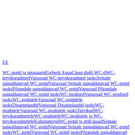
EE
WC-potid ja pissuaarid
Geberit AquaClean dušš-WC-d
WC-
tervikseadmed
Varuosad WC-tervikseadmed jaoks
Seinale
paigaldatavad WC-potid
Varuosad Seinale paigaldatavad WC-potid
jaoks
Põrandale paigaldatavad WC-potid
Varuosad Põrandale
paigaldatavad WC-potid jaoks
WC-pealised
Varuosad WC-pealised
jaoks
WC-pottidele
Varuosad WC-pottidele
jaoks
Disainplaadid
Varuosad Disainplaadid jaoks
WC-
pealistele
Varuosad WC-pealistele jaoks
Tarvikud
WC-
tervikseadmetele
WC-pealistele
WC-pealistele ja WC-
tervikseadmetele
Kulumaterjal
WC-potid ja prill-lauad
Seinale
paigaldatavad WC-potid
Varuosad Seinale paigaldatavad WC-potid
jaoks
WC-potid
Varuosad WC-potid jaoks
Põrandale paigaldatavad