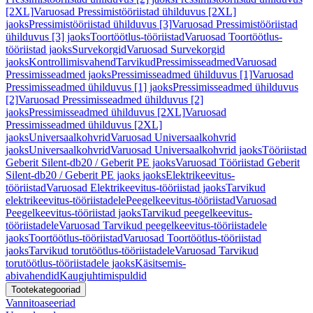
[2XL]
Varuosad Pressimistööriistad ühilduvus [2XL]
jaoks
Pressimistööriistad ühilduvus [3]
Varuosad Pressimistööriistad
ühilduvus [3] jaoks
Toortöötlus-tööriistad
Varuosad Toortöötlus-
tööriistad jaoks
Survekorgid
Varuosad Survekorgid
jaoks
Kontrollimisvahend
Tarvikud
Pressimisseadmed
Varuosad
Pressimisseadmed jaoks
Pressimisseadmed ühilduvus [1]
Varuosad
Pressimisseadmed ühilduvus [1] jaoks
Pressimisseadmed ühilduvus
[2]
Varuosad Pressimisseadmed ühilduvus [2]
jaoks
Pressimisseadmed ühilduvus [2XL]
Varuosad
Pressimisseadmed ühilduvus [2XL]
jaoks
Universaalkohvrid
Varuosad Universaalkohvrid
jaoks
Universaalkohvrid
Varuosad Universaalkohvrid jaoks
Tööriistad
Geberit Silent-db20 / Geberit PE jaoks
Varuosad Tööriistad Geberit
Silent-db20 / Geberit PE jaoks jaoks
Elektrikeevitus-
tööriistad
Varuosad Elektrikeevitus-tööriistad jaoks
Tarvikud
elektrikeevitus-tööriistadele
Peegelkeevitus-tööriistad
Varuosad
Peegelkeevitus-tööriistad jaoks
Tarvikud peegelkeevitus-
tööriistadele
Varuosad Tarvikud peegelkeevitus-tööriistadele
jaoks
Toortöötlus-tööriistad
Varuosad Toortöötlus-tööriistad
jaoks
Tarvikud torutöötlus-tööriistadele
Varuosad Tarvikud
torutöötlus-tööriistadele jaoks
Käsitsemis-
abivahendid
Kaugjuhtimispuldid
Tootekategooriad
Vannitoaseeriad