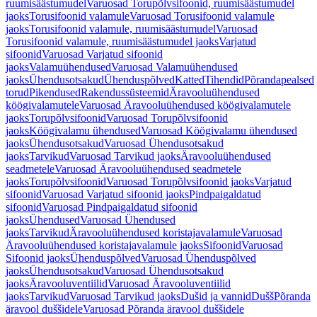
ruumisäästumudel
Varuosad Torupõlvsifoonid, ruumisäästumudel
jaoks
Torusifoonid valamule
Varuosad Torusifoonid valamule
jaoks
Torusifoonid valamule, ruumisäästumudel
Varuosad
Torusifoonid valamule, ruumisäästumudel jaoks
Varjatud
sifoonid
Varuosad Varjatud sifoonid
jaoks
Valamuühendused
Varuosad Valamuühendused
jaoks
Ühendusotsakud
Ühenduspõlved
Katted
Tihendid
Põrandapealsed
torud
Pikendused
Rakendussüsteemid
Äravooluühendused
köögivalamutele
Varuosad Äravooluühendused köögivalamutele
jaoks
Torupõlvsifoonid
Varuosad Torupõlvsifoonid
jaoks
Köögivalamu ühendused
Varuosad Köögivalamu ühendused
jaoks
Ühendusotsakud
Varuosad Ühendusotsakud
jaoks
Tarvikud
Varuosad Tarvikud jaoks
Äravooluühendused
seadmetele
Varuosad Äravooluühendused seadmetele
jaoks
Torupõlvsifoonid
Varuosad Torupõlvsifoonid jaoks
Varjatud
sifoonid
Varuosad Varjatud sifoonid jaoks
Pindpaigaldatud
sifoonid
Varuosad Pindpaigaldatud sifoonid
jaoks
Ühendused
Varuosad Ühendused
jaoks
Tarvikud
Äravooluühendused koristajavalamule
Varuosad
Äravooluühendused koristajavalamule jaoks
Sifoonid
Varuosad
Sifoonid jaoks
Ühenduspõlved
Varuosad Ühenduspõlved
jaoks
Ühendusotsakud
Varuosad Ühendusotsakud
jaoks
Äravooluventiilid
Varuosad Äravooluventiilid
jaoks
Tarvikud
Varuosad Tarvikud jaoks
Dušid ja vannid
Dušš
Põranda
äravool duššidele
Varuosad Põranda äravool duššidele