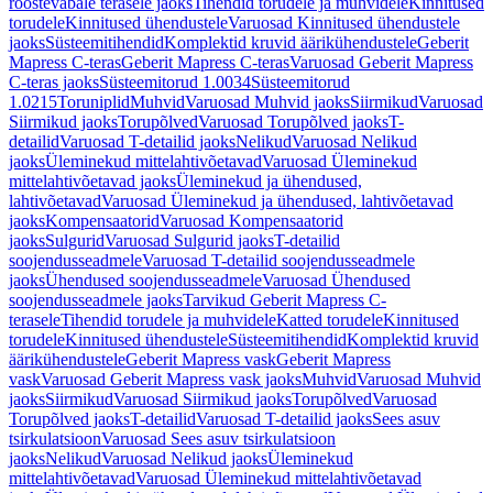
roostevabale terasele jaoks
Tihendid torudele ja muhvidele
Kinnitused
torudele
Kinnitused ühendustele
Varuosad Kinnitused ühendustele
jaoks
Süsteemitihendid
Komplektid kruvid äärikühendustele
Geberit
Mapress C-teras
Geberit Mapress C-teras
Varuosad Geberit Mapress
C-teras jaoks
Süsteemitorud 1.0034
Süsteemitorud
1.0215
Toruniplid
Muhvid
Varuosad Muhvid jaoks
Siirmikud
Varuosad
Siirmikud jaoks
Torupõlved
Varuosad Torupõlved jaoks
T-
detailid
Varuosad T-detailid jaoks
Nelikud
Varuosad Nelikud
jaoks
Üleminekud mittelahtivõetavad
Varuosad Üleminekud
mittelahtivõetavad jaoks
Üleminekud ja ühendused,
lahtivõetavad
Varuosad Üleminekud ja ühendused, lahtivõetavad
jaoks
Kompensaatorid
Varuosad Kompensaatorid
jaoks
Sulgurid
Varuosad Sulgurid jaoks
T-detailid
soojendusseadmele
Varuosad T-detailid soojendusseadmele
jaoks
Ühendused soojendusseadmele
Varuosad Ühendused
soojendusseadmele jaoks
Tarvikud Geberit Mapress C-
terasele
Tihendid torudele ja muhvidele
Katted torudele
Kinnitused
torudele
Kinnitused ühendustele
Süsteemitihendid
Komplektid kruvid
äärikühendustele
Geberit Mapress vask
Geberit Mapress
vask
Varuosad Geberit Mapress vask jaoks
Muhvid
Varuosad Muhvid
jaoks
Siirmikud
Varuosad Siirmikud jaoks
Torupõlved
Varuosad
Torupõlved jaoks
T-detailid
Varuosad T-detailid jaoks
Sees asuv
tsirkulatsioon
Varuosad Sees asuv tsirkulatsioon
jaoks
Nelikud
Varuosad Nelikud jaoks
Üleminekud
mittelahtivõetavad
Varuosad Üleminekud mittelahtivõetavad