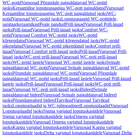
WC-potid
Varuosad Põrandale paigaldatavad WC-potid
jaoks
Keraamilise loputuspaagiga WC-pott paigaldatud
Varuosad
Keraamilise loputuspaagiga WC-pott paigaldatud jaoks
WC-
potid
Varuosad WC-potid jaoks
Loputuspaagid WC-pottidele,
sanitaarkeraamikast
Peale pandud
Prill-lauad
Varuosad Prill-lauad
jaoks
Prill-lauad
Varuosad Prill-lauad jaoks
Comfort WC-
potid
Varuosad Comfort WC-potid jaoks
WC-potid
kõrgendatud
Varuosad WC-potid kõrgendatud jaoks
WC-potid
pikendatud
Varuosad WC-potid pikendatud jaoks
Comfort prill-
lauad
Varuosad Comfort prill-lauad jaoks
Prill-lauad
Varuosad Prill-
lauad jaoks
WC-poti prill-lauad
Varuosad WC-poti prill-lauad
jaoks
WC-potid lastele
Varuosad WC-potid lastele jaoks
Seinale
paigaldatavad WC-potid
Varuosad Seinale paigaldatavad WC-potid
jaoks
Põrandale paigaldatavad WC-potid
Varuosad Põrandale
paigaldatavad WC-potid jaoks
Prill-lauad lastele
Varuosad Prill-lauad
lastele jaoks
Prill-lauad
Varuosad Prill-lauad jaoks
WC-poti prill-
lauad
Varuosad WC-poti prill-lauad jaoks
Bideed
Seinale
paigaldatavad bideed
Varuosad Seinale paigaldatavad bideed
jaoks
Põrandapealsed bideed
Tarvikud
Varuosad Tarvikud
jaoks
Loputusplaadid ja WC-juhtseadmed
Loputusplaadid
Varuosad
Loputusplaadid jaoks
Sigma varjatud loputuskastidele
Varuosad
Sigma varjatud loputuskastidele jaoks
Omega varjatud
loputuskastidele
Varuosad Omega varjatud loputuskastidele
jaoks
Kappa varjatud loputuskastidele
Varuosad Kappa varjatud
loputuskastidele jaoks
Delta varjatud loputuskastidele
Varuosad Delta