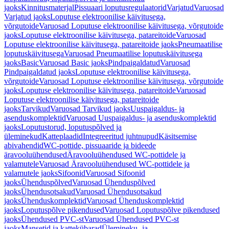
jaoks
Kinnitusmaterjal
Pissuaari loputusregulaatorid
Varjatud
Varuosad
Varjatud jaoks
Loputuse elektroonilise käivitusega,
võrgutoide
Varuosad Loputuse elektroonilise käivitusega, võrgutoide
jaoks
Loputuse elektroonilise käivitusega, patareitoide
Varuosad
Loputuse elektroonilise käivitusega, patareitoide jaoks
Pneumaatilise
loputuskäivitusega
Varuosad Pneumaatilise loputuskäivitusega
jaoks
Basic
Varuosad Basic jaoks
Pindpaigaldatud
Varuosad
Pindpaigaldatud jaoks
Loputuse elektroonilise käivitusega,
võrgutoide
Varuosad Loputuse elektroonilise käivitusega, võrgutoide
jaoks
Loputuse elektroonilise käivitusega, patareitoide
Varuosad
Loputuse elektroonilise käivitusega, patareitoide
jaoks
Tarvikud
Varuosad Tarvikud jaoks
Uuspaigaldus- ja
asenduskomplektid
Varuosad Uuspaigaldus- ja asenduskomplektid
jaoks
Loputustorud, loputuspõlved ja
üleminekud
Katteplaadid
Integreeritud juhtnupud
Käsitsemise
abivahendid
WC-pottide, pissuaaride ja bideede
äravooluühendused
Äravooluühendused WC-pottidele ja
valamutele
Varuosad Äravooluühendused WC-pottidele ja
valamutele jaoks
Sifoonid
Varuosad Sifoonid
jaoks
Ühenduspõlved
Varuosad Ühenduspõlved
jaoks
Ühendusotsakud
Varuosad Ühendusotsakud
jaoks
Ühenduskomplektid
Varuosad Ühenduskomplektid
jaoks
Loputuspõlve pikendused
Varuosad Loputuspõlve pikendused
jaoks
Ühendused PVC-st
Varuosad Ühendused PVC-st
jaoks
Mansetid ja kattekübarad
Ülemineku- ja