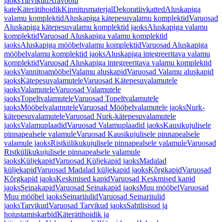
jaoks
Tarvikud
Äravoolu
kate
Käterätihoidik
Kinnitusmaterjal
Dekoratiivkatted
Aluskapiga
valamu komplektid
Aluskapiga kätepesuvalamu komplektid
Varuosad
Aluskapiga kätepesuvalamu komplektid jaoks
Aluskapiga valamu
komplektid
Varuosad Aluskapiga valamu komplektid
jaoks
Aluskapiga mööbelvalamu komplektid
Varuosad Aluskapiga
mööbelvalamu komplektid jaoks
Aluskapiga integreeritava valamu
komplektid
Varuosad Aluskapiga integreeritava valamu komplektid
jaoks
Vannitoamööbel
Valamu aluskapid
Varuosad Valamu aluskapid
jaoks
Kätepesuvalamutele
Varuosad Kätepesuvalamutele
jaoks
Valamutele
Varuosad Valamutele
jaoks
Topeltvalamutele
Varuosad Topeltvalamutele
jaoks
Mööbelvalamutele
Varuosad Mööbelvalamutele jaoks
Nurk-
kätepesuvalamutele
Varuosad Nurk-kätepesuvalamutele
jaoks
Valamuplaadid
Varuosad Valamuplaadid jaoks
Kausikujulisele
pinnapealsele valamule
Varuosad Kausikujulisele pinnapealsele
valamule jaoks
Ristkülikukujulisele pinnapealsele valamule
Varuosad
Ristkülikukujulisele pinnapealsele valamule
jaoks
Küljekapid
Varuosad Küljekapid jaoks
Madalad
küljekapid
Varuosad Madalad küljekapid jaoks
Kõrgkapid
Varuosad
Kõrgkapid jaoks
Keskmised kapid
Varuosad Keskmised kapid
jaoks
Seinakapid
Varuosad Seinakapid jaoks
Muu mööbel
Varuosad
Muu mööbel jaoks
Seinariiulid
Varuosad Seinariiulid
jaoks
Tarvikud
Varuosad Tarvikud jaoks
Sahtlisisud ja
hoiustamiskarbid
Käterätihoidik ja