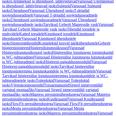
jaoks
Üleminekud ja ühendused, lahtivõetavad
Varuosad Üleminekud
ja ühendused, lahtivõetavad jaoks
Sulgurid
Varuosad Sulgurid
jaoks
Ühendused
Varuosad Ühendused jaoks
T-detailid
soojendusseadmele
Varuosad T-detailid soojendusseadmele
jaoks
Ühendused soojendusseadmele
Varuosad Ühendused
soojendusseadmele jaoks
Tarvikud Geberit Mapressile vask
Varuosad
Tarvikud Geberit Mapressile vask jaoks
Tihendid torudele ja
muhvidele
Katted torudele
Kinnitused torudele
Kinnitused
ühendustele
Varuosad Kinnitused ühendustele
jaoks
Süsteemitihendid
Komplektid kruvid äärikühendustele
Geberit
hügieenisüsteem
Hügieeniloputusüksused
Varuosad
Hügieeniloputusüksused jaoks
Hügieenilise loputusega loputuskastid
ja WC-juhtseadmed
Varuosad Hügieenilise loputusega loputuskastid
ja WC-juhtseadmed jaoks
Hügieeni-paigaldusmoodulid
Varuosad
Hügieeni-paigaldusmoodulid jaoks
Tarvikud hügieenilise
loputussüsteemiga loputuskastidele ja WC-juhtseadmetele
Varuosad
Tarvikud hügieenilise loputussüsteemiga loputuskastidele ja WC-
juhtseadmetele jaoks
Toiteplokid
Varuosad Toiteplokid
jaoks
Võrgukomponendid
Toruarmatuurid
Sirged istmeventiilid
varjatud montaažiks
Varuosad Sirged istmeventiilid varjatud
montaažiks jaoks
Mapress pressimisühendustega
Varuosad Mapress
pressimisühendustega jaoks
Kuulkraanid
Varuosad Kuulkraanid
jaoks
FlowFit pressühendustega
Varuosad FlowFit pressühendustega
jaoks
Mepla pressimisühendustega
Varuosad Mepla
pressimisühendustega jaoks
Mapress pressimisühendustega
Varuosad