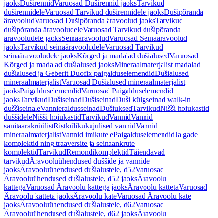
jaoks
Duširennid
Varuosad Duširennid jaoks
Tarvikud
duširennidele
Varuosad Tarvikud duširennidele jaoks
Dušipõranda
äravoolud
Varuosad Dušipõranda äravoolud jaoks
Tarvikud
dušipõranda äravooludele
Varuosad Tarvikud dušipõranda
äravooludele jaoks
Seinaäravoolud
Varuosad Seinaäravoolud
jaoks
Tarvikud seinaäravooludele
Varuosad Tarvikud
seinaäravooludele jaoks
Kõrged ja madalad dušialused
Varuosad
Kõrged ja madalad dušialused jaoks
Mineraalmaterjalist madalad
dušialused ja Geberit Duofix paigalduselemendid
Dušialused
mineraalmaterjalist
Varuosad Dušialused mineraalmaterjalist
jaoks
Paigalduselemendid
Varuosad Paigalduselemendid
jaoks
Tarvikud
Dušiseinad
Dušiseinad
Duši külgseinad walk-in
duššiseinale
Vannieraldusseinad
Dušiuksed
Tarvikud
Nišši hoiukastid
duššidele
Nišši hoiukastid
Tarvikud
Vannid
Vannid
sanitaarakrüülist
Ristkülikukujulised vannid
Vannid
mineraalmaterjalist
Vannid imikutele
Paigalduselemendid
Jalgade
komplektid ning traaversite ja seinaankrute
komplektid
Tarvikud
Remondikomplektid
Täiendavad
tarvikud
Äravooluühendused duššide ja vannide
jaoks
Äravooluühendused dušialustele, d52
Varuosad
Äravooluühendused dušialustele, d52 jaoks
Äravoolu
kattega
Varuosad Äravoolu kattega jaoks
Äravoolu katteta
Varuosad
Äravoolu katteta jaoks
Äravoolu kate
Varuosad Äravoolu kate
jaoks
Äravooluühendused dušialustele, d62
Varuosad
Äravooluühendused dušialustele, d62 jaoks
Äravoolu