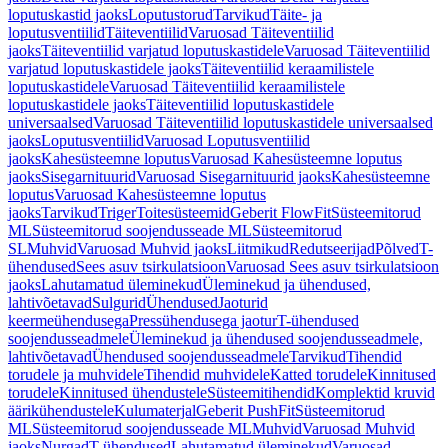
loputuskastid jaoks
Loputustorud
Tarvikud
Täite- ja
loputusventiilid
Täiteventiilid
Varuosad Täiteventiilid
jaoks
Täiteventiilid varjatud loputuskastidele
Varuosad Täiteventiilid
varjatud loputuskastidele jaoks
Täiteventiilid keraamilistele
loputuskastidele
Varuosad Täiteventiilid keraamilistele
loputuskastidele jaoks
Täiteventiilid loputuskastidele
universaalsed
Varuosad Täiteventiilid loputuskastidele universaalsed
jaoks
Loputusventiilid
Varuosad Loputusventiilid
jaoks
Kahesüsteemne loputus
Varuosad Kahesüsteemne loputus
jaoks
Sisegarnituurid
Varuosad Sisegarnituurid jaoks
Kahesüsteemne
loputus
Varuosad Kahesüsteemne loputus
jaoks
Tarvikud
Triger
Toitesüsteemid
Geberit FlowFit
Süsteemitorud
ML
Süsteemitorud soojendusseade ML
Süsteemitorud
SL
Muhvid
Varuosad Muhvid jaoks
Liitmikud
Redutseerijad
Põlved
T-
ühendused
Sees asuv tsirkulatsioon
Varuosad Sees asuv tsirkulatsioon
jaoks
Lahutamatud üleminekud
Üleminekud ja ühendused,
lahtivõetavad
Sulgurid
Ühendused
Jaoturid
keermeühendusega
Pressühendusega jaotur
T-ühendused
soojendusseadmele
Üleminekud ja ühendused soojendusseadmele,
lahtivõetavad
Ühendused soojendusseadmele
Tarvikud
Tihendid
torudele ja muhvidele
Tihendid muhvidele
Katted torudele
Kinnitused
torudele
Kinnitused ühendustele
Süsteemitihendid
Komplektid kruvid
äärikühendustele
Kulumaterjal
Geberit PushFit
Süsteemitorud
ML
Süsteemitorud soojendusseade ML
Muhvid
Varuosad Muhvid
jaoks
Nurgad
T-ühendused
Lahutamatud üleminekud
Varuosad