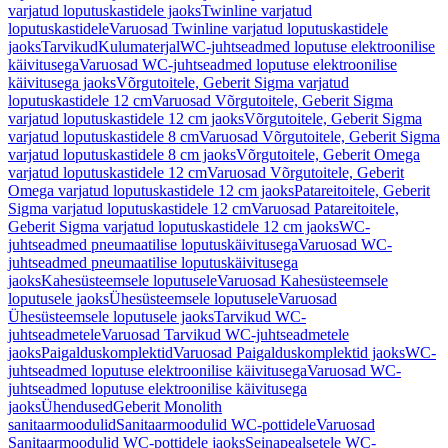
varjatud loputuskastidele jaoks
Twinline varjatud
loputuskastidele
Varuosad Twinline varjatud loputuskastidele
jaoks
Tarvikud
Kulumaterjal
WC-juhtseadmed loputuse elektroonilise
käivitusega
Varuosad WC-juhtseadmed loputuse elektroonilise
käivitusega jaoks
Võrgutoitele, Geberit Sigma varjatud
loputuskastidele 12 cm
Varuosad Võrgutoitele, Geberit Sigma
varjatud loputuskastidele 12 cm jaoks
Võrgutoitele, Geberit Sigma
varjatud loputuskastidele 8 cm
Varuosad Võrgutoitele, Geberit Sigma
varjatud loputuskastidele 8 cm jaoks
Võrgutoitele, Geberit Omega
varjatud loputuskastidele 12 cm
Varuosad Võrgutoitele, Geberit
Omega varjatud loputuskastidele 12 cm jaoks
Patareitoitele, Geberit
Sigma varjatud loputuskastidele 12 cm
Varuosad Patareitoitele,
Geberit Sigma varjatud loputuskastidele 12 cm jaoks
WC-
juhtseadmed pneumaatilise loputuskäivitusega
Varuosad WC-
juhtseadmed pneumaatilise loputuskäivitusega
jaoks
Kahesüsteemsele loputusele
Varuosad Kahesüsteemsele
loputusele jaoks
Ühesüsteemsele loputusele
Varuosad
Ühesüsteemsele loputusele jaoks
Tarvikud WC-
juhtseadmetele
Varuosad Tarvikud WC-juhtseadmetele
jaoks
Paigalduskomplektid
Varuosad Paigalduskomplektid jaoks
WC-
juhtseadmed loputuse elektroonilise käivitusega
Varuosad WC-
juhtseadmed loputuse elektroonilise käivitusega
jaoks
Ühendused
Geberit Monolith
sanitaarmoodulid
Sanitaarmoodulid WC-pottidele
Varuosad
Sanitaarmoodulid WC-pottidele jaoks
Seinapealsetele WC-