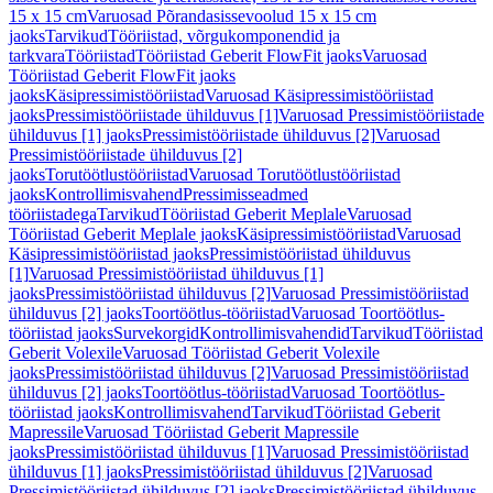
15 x 15 cm
Varuosad Põrandasissevoolud 15 x 15 cm
jaoks
Tarvikud
Tööriistad, võrgukomponendid ja
tarkvara
Tööriistad
Tööriistad Geberit FlowFit jaoks
Varuosad
Tööriistad Geberit FlowFit jaoks
jaoks
Käsipressimistööriistad
Varuosad Käsipressimistööriistad
jaoks
Pressimistööriistade ühilduvus [1]
Varuosad Pressimistööriistade
ühilduvus [1] jaoks
Pressimistööriistade ühilduvus [2]
Varuosad
Pressimistööriistade ühilduvus [2]
jaoks
Torutöötlustööriistad
Varuosad Torutöötlustööriistad
jaoks
Kontrollimisvahend
Pressimisseadmed
tööriistadega
Tarvikud
Tööriistad Geberit Meplale
Varuosad
Tööriistad Geberit Meplale jaoks
Käsipressimistööriistad
Varuosad
Käsipressimistööriistad jaoks
Pressimistööriistad ühilduvus
[1]
Varuosad Pressimistööriistad ühilduvus [1]
jaoks
Pressimistööriistad ühilduvus [2]
Varuosad Pressimistööriistad
ühilduvus [2] jaoks
Toortöötlus-tööriistad
Varuosad Toortöötlus-
tööriistad jaoks
Survekorgid
Kontrollimisvahendid
Tarvikud
Tööriistad
Geberit Volexile
Varuosad Tööriistad Geberit Volexile
jaoks
Pressimistööriistad ühilduvus [2]
Varuosad Pressimistööriistad
ühilduvus [2] jaoks
Toortöötlus-tööriistad
Varuosad Toortöötlus-
tööriistad jaoks
Kontrollimisvahend
Tarvikud
Tööriistad Geberit
Mapressile
Varuosad Tööriistad Geberit Mapressile
jaoks
Pressimistööriistad ühilduvus [1]
Varuosad Pressimistööriistad
ühilduvus [1] jaoks
Pressimistööriistad ühilduvus [2]
Varuosad
Pressimistööriistad ühilduvus [2] jaoks
Pressimistööriistad ühilduvus