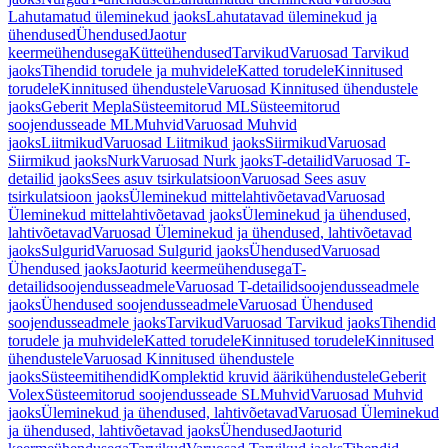
Lahutamatud üleminekud jaoks
Lahutatavad üleminekud ja
ühendused
Ühendused
Jaotur
keermeühendusega
Kütteühendused
Tarvikud
Varuosad Tarvikud
jaoks
Tihendid torudele ja muhvidele
Katted torudele
Kinnitused
torudele
Kinnitused ühendustele
Varuosad Kinnitused ühendustele
jaoks
Geberit Mepla
Süsteemitorud ML
Süsteemitorud
soojendusseade ML
Muhvid
Varuosad Muhvid
jaoks
Liitmikud
Varuosad Liitmikud jaoks
Siirmikud
Varuosad
Siirmikud jaoks
Nurk
Varuosad Nurk jaoks
T-detailid
Varuosad T-
detailid jaoks
Sees asuv tsirkulatsioon
Varuosad Sees asuv
tsirkulatsioon jaoks
Üleminekud mittelahtivõetavad
Varuosad
Üleminekud mittelahtivõetavad jaoks
Üleminekud ja ühendused,
lahtivõetavad
Varuosad Üleminekud ja ühendused, lahtivõetavad
jaoks
Sulgurid
Varuosad Sulgurid jaoks
Ühendused
Varuosad
Ühendused jaoks
Jaoturid keermeühendusega
T-
detailidsoojendusseadmele
Varuosad T-detailidsoojendusseadmele
jaoks
Ühendused soojendusseadmele
Varuosad Ühendused
soojendusseadmele jaoks
Tarvikud
Varuosad Tarvikud jaoks
Tihendid
torudele ja muhvidele
Katted torudele
Kinnitused torudele
Kinnitused
ühendustele
Varuosad Kinnitused ühendustele
jaoks
Süsteemitihendid
Komplektid kruvid äärikühendustele
Geberit
Volex
Süsteemitorud soojendusseade SL
Muhvid
Varuosad Muhvid
jaoks
Üleminekud ja ühendused, lahtivõetavad
Varuosad Üleminekud
ja ühendused, lahtivõetavad jaoks
Ühendused
Jaoturid