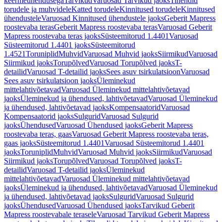
keermeühendusega
Tarvikud
Varuosad Tarvikud jaoks
Tihendid
torudele ja muhvidele
Katted torudele
Kinnitused torudele
Kinnitused
ühendustele
Varuosad Kinnitused ühendustele jaoks
Geberit Mapress
roostevaba teras
Geberit Mapress roostevaba teras
Varuosad Geberit
Mapress roostevaba teras jaoks
Süsteemitorud 1.4401
Varuosad
Süsteemitorud 1.4401 jaoks
Süsteemitorud
1.4521
Toruniplid
Muhvid
Varuosad Muhvid jaoks
Siirmikud
Varuosad
Siirmikud jaoks
Torupõlved
Varuosad Torupõlved jaoks
T-
detailid
Varuosad T-detailid jaoks
Sees asuv tsirkulatsioon
Varuosad
Sees asuv tsirkulatsioon jaoks
Üleminekud
mittelahtivõetavad
Varuosad Üleminekud mittelahtivõetavad
jaoks
Üleminekud ja ühendused, lahtivõetavad
Varuosad Üleminekud
ja ühendused, lahtivõetavad jaoks
Kompensaatorid
Varuosad
Kompensaatorid jaoks
Sulgurid
Varuosad Sulgurid
jaoks
Ühendused
Varuosad Ühendused jaoks
Geberit Mapress
roostevaba teras, gaas
Varuosad Geberit Mapress roostevaba teras,
gaas jaoks
Süsteemitorud 1.4401
Varuosad Süsteemitorud 1.4401
jaoks
Toruniplid
Muhvid
Varuosad Muhvid jaoks
Siirmikud
Varuosad
Siirmikud jaoks
Torupõlved
Varuosad Torupõlved jaoks
T-
detailid
Varuosad T-detailid jaoks
Üleminekud
mittelahtivõetavad
Varuosad Üleminekud mittelahtivõetavad
jaoks
Üleminekud ja ühendused, lahtivõetavad
Varuosad Üleminekud
ja ühendused, lahtivõetavad jaoks
Sulgurid
Varuosad Sulgurid
jaoks
Ühendused
Varuosad Ühendused jaoks
Tarvikud Geberit
Mapress roostevabale terasele
Varuosad Tarvikud Geberit Mapress