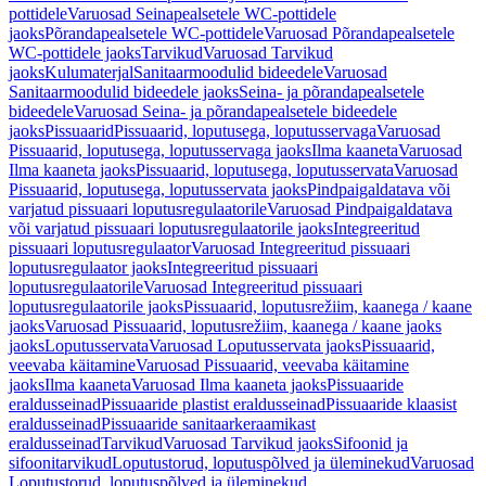
pottidele
Varuosad Seinapealsetele WC-pottidele
jaoks
Põrandapealsetele WC-pottidele
Varuosad Põrandapealsetele
WC-pottidele jaoks
Tarvikud
Varuosad Tarvikud
jaoks
Kulumaterjal
Sanitaarmoodulid bideedele
Varuosad
Sanitaarmoodulid bideedele jaoks
Seina- ja põrandapealsetele
bideedele
Varuosad Seina- ja põrandapealsetele bideedele
jaoks
Pissuaarid
Pissuaarid, loputusega, loputusservaga
Varuosad
Pissuaarid, loputusega, loputusservaga jaoks
Ilma kaaneta
Varuosad
Ilma kaaneta jaoks
Pissuaarid, loputusega, loputusservata
Varuosad
Pissuaarid, loputusega, loputusservata jaoks
Pindpaigaldatava või
varjatud pissuaari loputusregulaatorile
Varuosad Pindpaigaldatava
või varjatud pissuaari loputusregulaatorile jaoks
Integreeritud
pissuaari loputusregulaator
Varuosad Integreeritud pissuaari
loputusregulaator jaoks
Integreeritud pissuaari
loputusregulaatorile
Varuosad Integreeritud pissuaari
loputusregulaatorile jaoks
Pissuaarid, loputusrežiim, kaanega / kaane
jaoks
Varuosad Pissuaarid, loputusrežiim, kaanega / kaane jaoks
jaoks
Loputusservata
Varuosad Loputusservata jaoks
Pissuaarid,
veevaba käitamine
Varuosad Pissuaarid, veevaba käitamine
jaoks
Ilma kaaneta
Varuosad Ilma kaaneta jaoks
Pissuaaride
eraldusseinad
Pissuaaride plastist eraldusseinad
Pissuaaride klaasist
eraldusseinad
Pissuaaride sanitaarkeraamikast
eraldusseinad
Tarvikud
Varuosad Tarvikud jaoks
Sifoonid ja
sifoonitarvikud
Loputustorud, loputuspõlved ja üleminekud
Varuosad
Loputustorud, loputuspõlved ja üleminekud