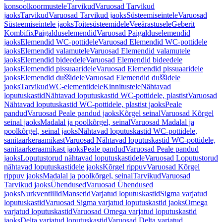
konsoolkoormustele
Tarvikud
Varuosad Tarvikud
jaoks
Tarvikud
Varuosad Tarvikud jaoks
Süsteemiseintele
Varuosad
Süsteemiseintele jaoks
Toitesüsteemidele
Veeärastusele
Geberit
Kombifix
Paigalduselemendid
Varuosad Paigalduselemendid
jaoks
Elemendid WC-pottidele
Varuosad Elemendid WC-pottidele
jaoks
Elemendid valamutele
Varuosad Elemendid valamutele
jaoks
Elemendid bideedele
Varuosad Elemendid bideedele
jaoks
Elemendid pissuaaridele
Varuosad Elemendid pissuaaridele
jaoks
Elemendid duššidele
Varuosad Elemendid duššidele
jaoks
Tarvikud
WC-elementidele
Kinnitustele
Nähtavad
loputuskastid
Nähtavad loputuskastid WC-pottidele, plastist
Varuosad
Nähtavad loputuskastid WC-pottidele, plastist jaoks
Peale
pandud
Varuosad Peale pandud jaoks
Kõrgel seinal
Varuosad Kõrgel
seinal jaoks
Madalal ja poolkõrgel, seinal
Varuosad Madalal ja
poolkõrgel, seinal jaoks
Nähtavad loputuskastid WC-pottidele,
sanitaarkeraamikast
Varuosad Nähtavad loputuskastid WC-pottidele,
sanitaarkeraamikast jaoks
Peale pandud
Varuosad Peale pandud
jaoks
Loputustorud nähtavad loputuskastidele
Varuosad Loputustorud
nähtavad loputuskastidele jaoks
Kõrgel rippuv
Varuosad Kõrgel
rippuv jaoks
Madalal ja poolkõrgel, seinal
Tarvikud
Varuosad
Tarvikud jaoks
Ühendused
Varuosad Ühendused
jaoks
Nurkventiilid
Mansetid
Varjatud loputuskastid
Sigma varjatud
loputuskastid
Varuosad Sigma varjatud loputuskastid jaoks
Omega
varjatud loputuskastid
Varuosad Omega varjatud loputuskastid
jaoks
Delta varjatud loputuskastid
Varuosad Delta varjatud