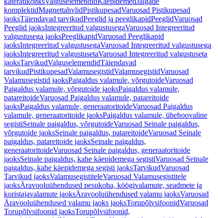
käterätikonks
Valguselemendid
Käepidemed
Jalgade
komplektid
Magnettahvlid
Pistikupesad
Varuosad Pistikupesad
jaoks
Täiendavad tarvikud
Peeglid ja peeglikapid
Peeglid
Varuosad
Peeglid jaoks
Integreeritud valgustusega
Varuosad Integreeritud
valgustusega jaoks
Peeglikapid
Varuosad Peeglikapid
jaoks
Integreeritud valgustusega
Varuosad Integreeritud valgustusega
jaoks
Integreeritud valgustuseta
Varuosad Integreeritud valgustuseta
jaoks
Tarvikud
Valguselemendid
Täiendavad
tarvikud
Pistikupesad
Valamusegistid
Valamusegistid
Varuosad
Valamusegistid jaoks
Paigaldus valamule, võrgutoide
Varuosad
Paigaldus valamule, võrgutoide jaoks
Paigaldus valamule,
patareitoide
Varuosad Paigaldus valamule, patareitoide
jaoks
Paigaldus valamule, generaatoritoide
Varuosad Paigaldus
valamule, generaatoritoide jaoks
Paigaldus valamule, ühehoovaline
segisti
Seinale paigaldus, võrgutoide
Varuosad Seinale paigaldus,
võrgutoide jaoks
Seinale paigaldus, patareitoide
Varuosad Seinale
paigaldus, patareitoide jaoks
Seinale paigaldus,
generaatoritoide
Varuosad Seinale paigaldus, generaatoritoide
jaoks
Seinale paigaldus, kahe käepidemega segisti
Varuosad Seinale
paigaldus, kahe käepidemega segisti jaoks
Tarvikud
Varuosad
Tarvikud jaoks
Valamusegistitele
Varuosad Valamusegistitele
jaoks
Äravooluühendused pesukoha, köögivalamute, seadmete ja
koristajavalamute jaoks
Äravooluühendused valamu jaoks
Varuosad
Äravooluühendused valamu jaoks jaoks
Torupõlvsifoonid
Varuosad
Torupõlvsifoonid jaoks
Torupõlvsifoonid,