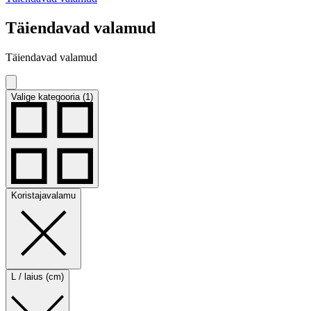
Täiendavad valamud
Täiendavad valamud
Valige kategooria (1)
Koristajavalamu
L / laius (cm)