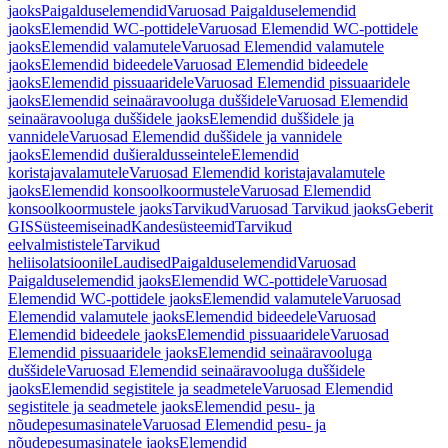
jaoks
Paigalduselemendid
Varuosad Paigalduselemendid
jaoks
Elemendid WC-pottidele
Varuosad Elemendid WC-pottidele
jaoks
Elemendid valamutele
Varuosad Elemendid valamutele
jaoks
Elemendid bideedele
Varuosad Elemendid bideedele
jaoks
Elemendid pissuaaridele
Varuosad Elemendid pissuaaridele
jaoks
Elemendid seinaäravooluga duššidele
Varuosad Elemendid
seinaäravooluga duššidele jaoks
Elemendid duššidele ja
vannidele
Varuosad Elemendid duššidele ja vannidele
jaoks
Elemendid dušieraldusseintele
Elemendid
koristajavalamutele
Varuosad Elemendid koristajavalamutele
jaoks
Elemendid konsoolkoormustele
Varuosad Elemendid
konsoolkoormustele jaoks
Tarvikud
Varuosad Tarvikud jaoks
Geberit
GIS
Süsteemiseinad
Kandesüsteemid
Tarvikud
eelvalmististele
Tarvikud
heliisolatsioonile
Laudised
Paigalduselemendid
Varuosad
Paigalduselemendid jaoks
Elemendid WC-pottidele
Varuosad
Elemendid WC-pottidele jaoks
Elemendid valamutele
Varuosad
Elemendid valamutele jaoks
Elemendid bideedele
Varuosad
Elemendid bideedele jaoks
Elemendid pissuaaridele
Varuosad
Elemendid pissuaaridele jaoks
Elemendid seinaäravooluga
duššidele
Varuosad Elemendid seinaäravooluga duššidele
jaoks
Elemendid segistitele ja seadmetele
Varuosad Elemendid
segistitele ja seadmetele jaoks
Elemendid pesu- ja
nõudepesumasinatele
Varuosad Elemendid pesu- ja
nõudepesumasinatele jaoks
Elemendid