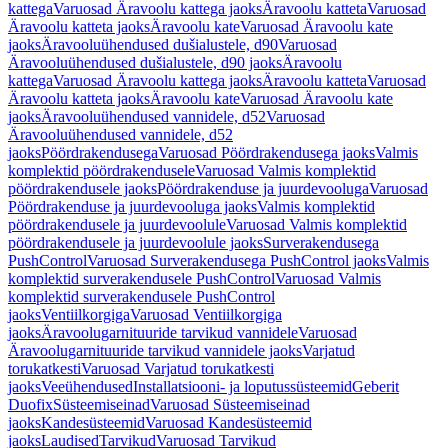
kattega
Varuosad Äravoolu kattega jaoks
Äravoolu katteta
Varuosad
Äravoolu katteta jaoks
Äravoolu kate
Varuosad Äravoolu kate
jaoks
Äravooluühendused dušialustele, d90
Varuosad
Äravooluühendused dušialustele, d90 jaoks
Äravoolu
kattega
Varuosad Äravoolu kattega jaoks
Äravoolu katteta
Varuosad
Äravoolu katteta jaoks
Äravoolu kate
Varuosad Äravoolu kate
jaoks
Äravooluühendused vannidele, d52
Varuosad
Äravooluühendused vannidele, d52
jaoks
Pöördrakendusega
Varuosad Pöördrakendusega jaoks
Valmis
komplektid pöördrakendusele
Varuosad Valmis komplektid
pöördrakendusele jaoks
Pöördrakenduse ja juurdevooluga
Varuosad
Pöördrakenduse ja juurdevooluga jaoks
Valmis komplektid
pöördrakendusele ja juurdevoolule
Varuosad Valmis komplektid
pöördrakendusele ja juurdevoolule jaoks
Surverakendusega
PushControl
Varuosad Surverakendusega PushControl jaoks
Valmis
komplektid surverakendusele PushControl
Varuosad Valmis
komplektid surverakendusele PushControl
jaoks
Ventiilkorgiga
Varuosad Ventiilkorgiga
jaoks
Äravoolugarnituuride tarvikud vannidele
Varuosad
Äravoolugarnituuride tarvikud vannidele jaoks
Varjatud
torukatkesti
Varuosad Varjatud torukatkesti
jaoks
Veeühendused
Installatsiooni- ja loputussüsteemid
Geberit
Duofix
Süsteemiseinad
Varuosad Süsteemiseinad
jaoks
Kandesüsteemid
Varuosad Kandesüsteemid
jaoks
Laudised
Tarvikud
Varuosad Tarvikud