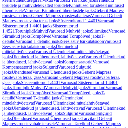
keermeühendusega
Tarvikud
Varuosad Tarvikud jaoks
Tihendid
torudele ja muhvidele
Katted torudele
Kinnitused torudele
Kinnitused
ühendustele
Varuosad Kinnitused ühendustele jaoks
Geberit Mapress
roostevaba teras
Geberit Mapress roostevaba teras
Varuosad Geberit
Mapress roostevaba teras jaoks
Süsteemitorud 1.4401
Varuosad
Süsteemitorud 1.4401 jaoks
Süsteemitorud
1.4521
Toruniplid
Muhvid
Varuosad Muhvid jaoks
Siirmikud
Varuosad
Siirmikud jaoks
Torupõlved
Varuosad Torupõlved jaoks
T-
detailid
Varuosad T-detailid jaoks
Sees asuv tsirkulatsioon
Varuosad
Sees asuv tsirkulatsioon jaoks
Üleminekud
mittelahtivõetavad
Varuosad Üleminekud mittelahtivõetavad
jaoks
Üleminekud ja ühendused, lahtivõetavad
Varuosad Üleminekud
ja ühendused, lahtivõetavad jaoks
Kompensaatorid
Varuosad
Kompensaatorid jaoks
Sulgurid
Varuosad Sulgurid
jaoks
Ühendused
Varuosad Ühendused jaoks
Geberit Mapress
roostevaba teras, gaas
Varuosad Geberit Mapress roostevaba teras,
gaas jaoks
Süsteemitorud 1.4401
Varuosad Süsteemitorud 1.4401
jaoks
Toruniplid
Muhvid
Varuosad Muhvid jaoks
Siirmikud
Varuosad
Siirmikud jaoks
Torupõlved
Varuosad Torupõlved jaoks
T-
detailid
Varuosad T-detailid jaoks
Üleminekud
mittelahtivõetavad
Varuosad Üleminekud mittelahtivõetavad
jaoks
Üleminekud ja ühendused, lahtivõetavad
Varuosad Üleminekud
ja ühendused, lahtivõetavad jaoks
Sulgurid
Varuosad Sulgurid
jaoks
Ühendused
Varuosad Ühendused jaoks
Tarvikud Geberit
Mapress roostevabale terasele
Varuosad Tarvikud Geberit Mapress