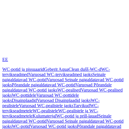
EE
WC-potid ja pissuaarid
Geberit AquaClean dušš-WC-d
WC-
tervikseadmed
Varuosad WC-tervikseadmed jaoks
Seinale
paigaldatavad WC-potid
Varuosad Seinale paigaldatavad WC-potid
jaoks
Põrandale paigaldatavad WC-potid
Varuosad Põrandale
paigaldatavad WC-potid jaoks
WC-pealised
Varuosad WC-pealised
jaoks
WC-pottidele
Varuosad WC-pottidele
jaoks
Disainplaadid
Varuosad Disainplaadid jaoks
WC-
pealistele
Varuosad WC-pealistele jaoks
Tarvikud
WC-
tervikseadmetele
WC-pealistele
WC-pealistele ja WC-
tervikseadmetele
Kulumaterjal
WC-potid ja prill-lauad
Seinale
paigaldatavad WC-potid
Varuosad Seinale paigaldatavad WC-potid
jaoks
WC-potid
Varuosad WC-potid jaoks
Põrandale paigaldatavad