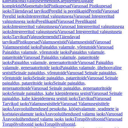
käterätikonks
Valguselemendid
Käepidemed
Jalgade
komplektid
Magnettahvlid
Pistikupesad
Varuosad Pistikupesad
jaoks
Täiendavad tarvikud
Peeglid ja peeglikapid
Peeglid
Varuosad
Peeglid jaoks
Integreeritud valgustusega
Varuosad Integreeritud
valgustusega jaoks
Peeglikapid
Varuosad Peeglikapid
jaoks
Integreeritud valgustusega
Varuosad Integreeritud valgustusega
jaoks
Integreeritud valgustuseta
Varuosad Integreeritud valgustuseta
jaoks
Tarvikud
Valguselemendid
Täiendavad
tarvikud
Pistikupesad
Valamusegistid
Valamusegistid
Varuosad
Valamusegistid jaoks
Paigaldus valamule, võrgutoide
Varuosad
Paigaldus valamule, võrgutoide jaoks
Paigaldus valamule,
patareitoide
Varuosad Paigaldus valamule, patareitoide
jaoks
Paigaldus valamule, generaatoritoide
Varuosad Paigaldus
valamule, generaatoritoide jaoks
Paigaldus valamule, ühehoovaline
segisti
Seinale paigaldus, võrgutoide
Varuosad Seinale paigaldus,
võrgutoide jaoks
Seinale paigaldus, patareitoide
Varuosad Seinale
paigaldus, patareitoide jaoks
Seinale paigaldus,
generaatoritoide
Varuosad Seinale paigaldus, generaatoritoide
jaoks
Seinale paigaldus, kahe käepidemega segisti
Varuosad Seinale
paigaldus, kahe käepidemega segisti jaoks
Tarvikud
Varuosad
Tarvikud jaoks
Valamusegistitele
Varuosad Valamusegistitele
jaoks
Äravooluühendused pesukoha, köögivalamute, seadmete ja
koristajavalamute jaoks
Äravooluühendused valamu jaoks
Varuosad
Äravooluühendused valamu jaoks jaoks
Torupõlvsifoonid
Varuosad
Torupõlvsifoonid jaoks
Torupõlvsifoonid,