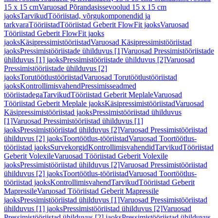
15 x 15 cm
Varuosad Põrandasissevoolud 15 x 15 cm
jaoks
Tarvikud
Tööriistad, võrgukomponendid ja
tarkvara
Tööriistad
Tööriistad Geberit FlowFit jaoks
Varuosad
Tööriistad Geberit FlowFit jaoks
jaoks
Käsipressimistööriistad
Varuosad Käsipressimistööriistad
jaoks
Pressimistööriistade ühilduvus [1]
Varuosad Pressimistööriistade
ühilduvus [1] jaoks
Pressimistööriistade ühilduvus [2]
Varuosad
Pressimistööriistade ühilduvus [2]
jaoks
Torutöötlustööriistad
Varuosad Torutöötlustööriistad
jaoks
Kontrollimisvahend
Pressimisseadmed
tööriistadega
Tarvikud
Tööriistad Geberit Meplale
Varuosad
Tööriistad Geberit Meplale jaoks
Käsipressimistööriistad
Varuosad
Käsipressimistööriistad jaoks
Pressimistööriistad ühilduvus
[1]
Varuosad Pressimistööriistad ühilduvus [1]
jaoks
Pressimistööriistad ühilduvus [2]
Varuosad Pressimistööriistad
ühilduvus [2] jaoks
Toortöötlus-tööriistad
Varuosad Toortöötlus-
tööriistad jaoks
Survekorgid
Kontrollimisvahendid
Tarvikud
Tööriistad
Geberit Volexile
Varuosad Tööriistad Geberit Volexile
jaoks
Pressimistööriistad ühilduvus [2]
Varuosad Pressimistööriistad
ühilduvus [2] jaoks
Toortöötlus-tööriistad
Varuosad Toortöötlus-
tööriistad jaoks
Kontrollimisvahend
Tarvikud
Tööriistad Geberit
Mapressile
Varuosad Tööriistad Geberit Mapressile
jaoks
Pressimistööriistad ühilduvus [1]
Varuosad Pressimistööriistad
ühilduvus [1] jaoks
Pressimistööriistad ühilduvus [2]
Varuosad
Pressimistööriistad ühilduvus [2] jaoks
Pressimistööriistad ühilduvus