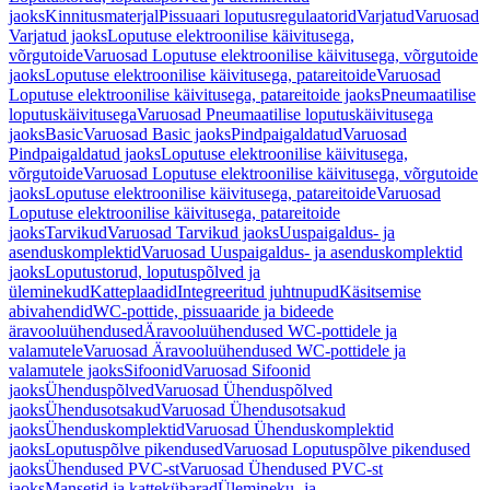
jaoks
Kinnitusmaterjal
Pissuaari loputusregulaatorid
Varjatud
Varuosad
Varjatud jaoks
Loputuse elektroonilise käivitusega,
võrgutoide
Varuosad Loputuse elektroonilise käivitusega, võrgutoide
jaoks
Loputuse elektroonilise käivitusega, patareitoide
Varuosad
Loputuse elektroonilise käivitusega, patareitoide jaoks
Pneumaatilise
loputuskäivitusega
Varuosad Pneumaatilise loputuskäivitusega
jaoks
Basic
Varuosad Basic jaoks
Pindpaigaldatud
Varuosad
Pindpaigaldatud jaoks
Loputuse elektroonilise käivitusega,
võrgutoide
Varuosad Loputuse elektroonilise käivitusega, võrgutoide
jaoks
Loputuse elektroonilise käivitusega, patareitoide
Varuosad
Loputuse elektroonilise käivitusega, patareitoide
jaoks
Tarvikud
Varuosad Tarvikud jaoks
Uuspaigaldus- ja
asenduskomplektid
Varuosad Uuspaigaldus- ja asenduskomplektid
jaoks
Loputustorud, loputuspõlved ja
üleminekud
Katteplaadid
Integreeritud juhtnupud
Käsitsemise
abivahendid
WC-pottide, pissuaaride ja bideede
äravooluühendused
Äravooluühendused WC-pottidele ja
valamutele
Varuosad Äravooluühendused WC-pottidele ja
valamutele jaoks
Sifoonid
Varuosad Sifoonid
jaoks
Ühenduspõlved
Varuosad Ühenduspõlved
jaoks
Ühendusotsakud
Varuosad Ühendusotsakud
jaoks
Ühenduskomplektid
Varuosad Ühenduskomplektid
jaoks
Loputuspõlve pikendused
Varuosad Loputuspõlve pikendused
jaoks
Ühendused PVC-st
Varuosad Ühendused PVC-st
jaoks
Mansetid ja kattekübarad
Ülemineku- ja