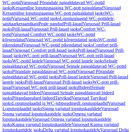
WC-potid
Varuosad Põrandale paigaldatavad WC-potid
jaoks
Keraamilise loputuspaagiga WC-pott paigaldatud
Varuosad
Keraamilise loputuspaagiga WC-pott paigaldatud jaoks
WC-
potid
Varuosad WC-potid jaoks
Loputuspaagid WC-pottidele,
sanitaarkeraamikast
Peale pandud
Prill-lauad
Varuosad Prill-lauad
jaoks
Prill-lauad
Varuosad Prill-lauad jaoks
Comfort WC-
potid
Varuosad Comfort WC-potid jaoks
WC-potid
kõrgendatud
Varuosad WC-potid kõrgendatud jaoks
WC-potid
pikendatud
Varuosad WC-potid pikendatud jaoks
Comfort prill-
lauad
Varuosad Comfort prill-lauad jaoks
Prill-lauad
Varuosad Prill-
lauad jaoks
WC-poti prill-lauad
Varuosad WC-poti prill-lauad
jaoks
WC-potid lastele
Varuosad WC-potid lastele jaoks
Seinale
paigaldatavad WC-potid
Varuosad Seinale paigaldatavad WC-potid
jaoks
Põrandale paigaldatavad WC-potid
Varuosad Põrandale
paigaldatavad WC-potid jaoks
Prill-lauad lastele
Varuosad Prill-lauad
lastele jaoks
Prill-lauad
Varuosad Prill-lauad jaoks
WC-poti prill-
lauad
Varuosad WC-poti prill-lauad jaoks
Bideed
Seinale
paigaldatavad bideed
Varuosad Seinale paigaldatavad bideed
jaoks
Põrandapealsed bideed
Tarvikud
Varuosad Tarvikud
jaoks
Loputusplaadid ja WC-juhtseadmed
Loputusplaadid
Varuosad
Loputusplaadid jaoks
Sigma varjatud loputuskastidele
Varuosad
Sigma varjatud loputuskastidele jaoks
Omega varjatud
loputuskastidele
Varuosad Omega varjatud loputuskastidele
jaoks
Kappa varjatud loputuskastidele
Varuosad Kappa varjatud
loputuskastidele jaoks
Delta varjatud loputuskastidele
Varuosad Delta