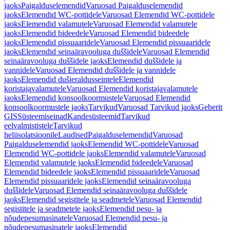
jaoks
Paigalduselemendid
Varuosad Paigalduselemendid
jaoks
Elemendid WC-pottidele
Varuosad Elemendid WC-pottidele
jaoks
Elemendid valamutele
Varuosad Elemendid valamutele
jaoks
Elemendid bideedele
Varuosad Elemendid bideedele
jaoks
Elemendid pissuaaridele
Varuosad Elemendid pissuaaridele
jaoks
Elemendid seinaäravooluga duššidele
Varuosad Elemendid
seinaäravooluga duššidele jaoks
Elemendid duššidele ja
vannidele
Varuosad Elemendid duššidele ja vannidele
jaoks
Elemendid dušieraldusseintele
Elemendid
koristajavalamutele
Varuosad Elemendid koristajavalamutele
jaoks
Elemendid konsoolkoormustele
Varuosad Elemendid
konsoolkoormustele jaoks
Tarvikud
Varuosad Tarvikud jaoks
Geberit
GIS
Süsteemiseinad
Kandesüsteemid
Tarvikud
eelvalmististele
Tarvikud
heliisolatsioonile
Laudised
Paigalduselemendid
Varuosad
Paigalduselemendid jaoks
Elemendid WC-pottidele
Varuosad
Elemendid WC-pottidele jaoks
Elemendid valamutele
Varuosad
Elemendid valamutele jaoks
Elemendid bideedele
Varuosad
Elemendid bideedele jaoks
Elemendid pissuaaridele
Varuosad
Elemendid pissuaaridele jaoks
Elemendid seinaäravooluga
duššidele
Varuosad Elemendid seinaäravooluga duššidele
jaoks
Elemendid segistitele ja seadmetele
Varuosad Elemendid
segistitele ja seadmetele jaoks
Elemendid pesu- ja
nõudepesumasinatele
Varuosad Elemendid pesu- ja
nõudepesumasinatele jaoks
Elemendid