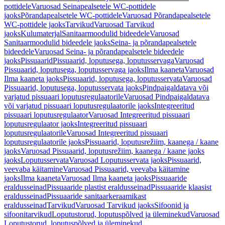
pottidele
Varuosad Seinapealsetele WC-pottidele
jaoks
Põrandapealsetele WC-pottidele
Varuosad Põrandapealsetele
WC-pottidele jaoks
Tarvikud
Varuosad Tarvikud
jaoks
Kulumaterjal
Sanitaarmoodulid bideedele
Varuosad
Sanitaarmoodulid bideedele jaoks
Seina- ja põrandapealsetele
bideedele
Varuosad Seina- ja põrandapealsetele bideedele
jaoks
Pissuaarid
Pissuaarid, loputusega, loputusservaga
Varuosad
Pissuaarid, loputusega, loputusservaga jaoks
Ilma kaaneta
Varuosad
Ilma kaaneta jaoks
Pissuaarid, loputusega, loputusservata
Varuosad
Pissuaarid, loputusega, loputusservata jaoks
Pindpaigaldatava või
varjatud pissuaari loputusregulaatorile
Varuosad Pindpaigaldatava
või varjatud pissuaari loputusregulaatorile jaoks
Integreeritud
pissuaari loputusregulaator
Varuosad Integreeritud pissuaari
loputusregulaator jaoks
Integreeritud pissuaari
loputusregulaatorile
Varuosad Integreeritud pissuaari
loputusregulaatorile jaoks
Pissuaarid, loputusrežiim, kaanega / kaane
jaoks
Varuosad Pissuaarid, loputusrežiim, kaanega / kaane jaoks
jaoks
Loputusservata
Varuosad Loputusservata jaoks
Pissuaarid,
veevaba käitamine
Varuosad Pissuaarid, veevaba käitamine
jaoks
Ilma kaaneta
Varuosad Ilma kaaneta jaoks
Pissuaaride
eraldusseinad
Pissuaaride plastist eraldusseinad
Pissuaaride klaasist
eraldusseinad
Pissuaaride sanitaarkeraamikast
eraldusseinad
Tarvikud
Varuosad Tarvikud jaoks
Sifoonid ja
sifoonitarvikud
Loputustorud, loputuspõlved ja üleminekud
Varuosad
Loputustorud, loputuspõlved ja üleminekud