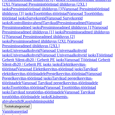
[2XL]
Varuosad Pressimistööriistad ühilduvus [2XL]
jaoks
Pressimistööriistad ühilduvus [3]
Varuosad Pressimistööriistad
ühilduvus [3] jaoks
Toortöötlus-tööriistad
Varuosad Toortöötlus-
tööriistad jaoks
Survekorgid
Varuosad Survekorgid
jaoks
Kontrollimisvahend
Tarvikud
Pressimisseadmed
Varuosad
Pressimisseadmed jaoks
Pressimisseadmed ühilduvus [1]
Varuosad
Pressimisseadmed ühilduvus [1] jaoks
Pressimisseadmed ühilduvus
[2]
Varuosad Pressimisseadmed ühilduvus [2]
jaoks
Pressimisseadmed ühilduvus [2XL]
Varuosad
Pressimisseadmed ühilduvus [2XL]
jaoks
Universaalkohvrid
Varuosad Universaalkohvrid
jaoks
Universaalkohvrid
Varuosad Universaalkohvrid jaoks
Tööriistad
Geberit Silent-db20 / Geberit PE jaoks
Varuosad Tööriistad Geberit
Silent-db20 / Geberit PE jaoks jaoks
Elektrikeevitus-
tööriistad
Varuosad Elektrikeevitus-tööriistad jaoks
Tarvikud
elektrikeevitus-tööriistadele
Peegelkeevitus-tööriistad
Varuosad
Peegelkeevitus-tööriistad jaoks
Tarvikud peegelkeevitus-
tööriistadele
Varuosad Tarvikud peegelkeevitus-tööriistadele
jaoks
Toortöötlus-tööriistad
Varuosad Toortöötlus-tööriistad
jaoks
Tarvikud torutöötlus-tööriistadele
Varuosad Tarvikud
torutöötlus-tööriistadele jaoks
Käsitsemis-
abivahendid
Kaugjuhtimispuldid
Tootekategooriad
Vannitoaseeriad