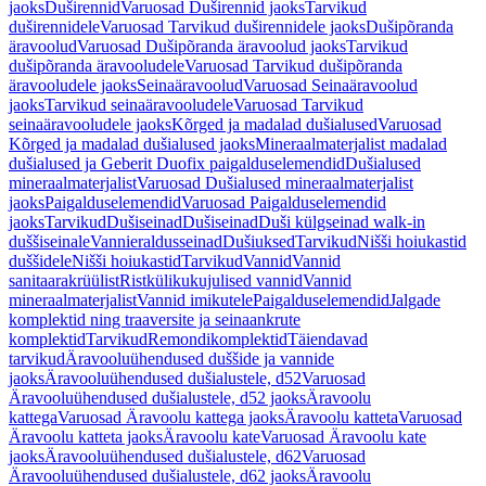
jaoks
Duširennid
Varuosad Duširennid jaoks
Tarvikud
duširennidele
Varuosad Tarvikud duširennidele jaoks
Dušipõranda
äravoolud
Varuosad Dušipõranda äravoolud jaoks
Tarvikud
dušipõranda äravooludele
Varuosad Tarvikud dušipõranda
äravooludele jaoks
Seinaäravoolud
Varuosad Seinaäravoolud
jaoks
Tarvikud seinaäravooludele
Varuosad Tarvikud
seinaäravooludele jaoks
Kõrged ja madalad dušialused
Varuosad
Kõrged ja madalad dušialused jaoks
Mineraalmaterjalist madalad
dušialused ja Geberit Duofix paigalduselemendid
Dušialused
mineraalmaterjalist
Varuosad Dušialused mineraalmaterjalist
jaoks
Paigalduselemendid
Varuosad Paigalduselemendid
jaoks
Tarvikud
Dušiseinad
Dušiseinad
Duši külgseinad walk-in
duššiseinale
Vannieraldusseinad
Dušiuksed
Tarvikud
Nišši hoiukastid
duššidele
Nišši hoiukastid
Tarvikud
Vannid
Vannid
sanitaarakrüülist
Ristkülikukujulised vannid
Vannid
mineraalmaterjalist
Vannid imikutele
Paigalduselemendid
Jalgade
komplektid ning traaversite ja seinaankrute
komplektid
Tarvikud
Remondikomplektid
Täiendavad
tarvikud
Äravooluühendused duššide ja vannide
jaoks
Äravooluühendused dušialustele, d52
Varuosad
Äravooluühendused dušialustele, d52 jaoks
Äravoolu
kattega
Varuosad Äravoolu kattega jaoks
Äravoolu katteta
Varuosad
Äravoolu katteta jaoks
Äravoolu kate
Varuosad Äravoolu kate
jaoks
Äravooluühendused dušialustele, d62
Varuosad
Äravooluühendused dušialustele, d62 jaoks
Äravoolu