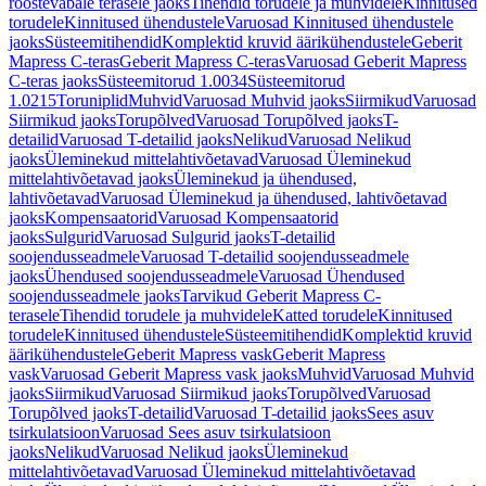
roostevabale terasele jaoks
Tihendid torudele ja muhvidele
Kinnitused
torudele
Kinnitused ühendustele
Varuosad Kinnitused ühendustele
jaoks
Süsteemitihendid
Komplektid kruvid äärikühendustele
Geberit
Mapress C-teras
Geberit Mapress C-teras
Varuosad Geberit Mapress
C-teras jaoks
Süsteemitorud 1.0034
Süsteemitorud
1.0215
Toruniplid
Muhvid
Varuosad Muhvid jaoks
Siirmikud
Varuosad
Siirmikud jaoks
Torupõlved
Varuosad Torupõlved jaoks
T-
detailid
Varuosad T-detailid jaoks
Nelikud
Varuosad Nelikud
jaoks
Üleminekud mittelahtivõetavad
Varuosad Üleminekud
mittelahtivõetavad jaoks
Üleminekud ja ühendused,
lahtivõetavad
Varuosad Üleminekud ja ühendused, lahtivõetavad
jaoks
Kompensaatorid
Varuosad Kompensaatorid
jaoks
Sulgurid
Varuosad Sulgurid jaoks
T-detailid
soojendusseadmele
Varuosad T-detailid soojendusseadmele
jaoks
Ühendused soojendusseadmele
Varuosad Ühendused
soojendusseadmele jaoks
Tarvikud Geberit Mapress C-
terasele
Tihendid torudele ja muhvidele
Katted torudele
Kinnitused
torudele
Kinnitused ühendustele
Süsteemitihendid
Komplektid kruvid
äärikühendustele
Geberit Mapress vask
Geberit Mapress
vask
Varuosad Geberit Mapress vask jaoks
Muhvid
Varuosad Muhvid
jaoks
Siirmikud
Varuosad Siirmikud jaoks
Torupõlved
Varuosad
Torupõlved jaoks
T-detailid
Varuosad T-detailid jaoks
Sees asuv
tsirkulatsioon
Varuosad Sees asuv tsirkulatsioon
jaoks
Nelikud
Varuosad Nelikud jaoks
Üleminekud
mittelahtivõetavad
Varuosad Üleminekud mittelahtivõetavad