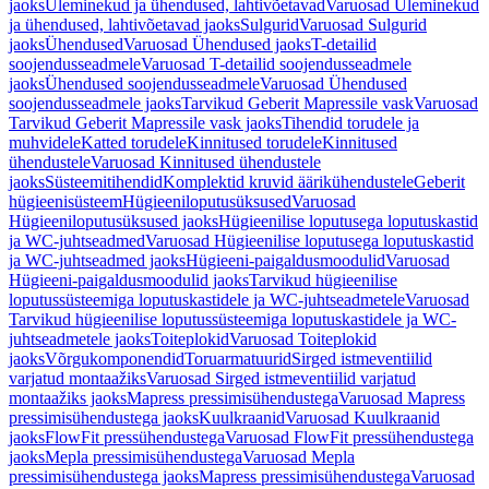
jaoks
Üleminekud ja ühendused, lahtivõetavad
Varuosad Üleminekud
ja ühendused, lahtivõetavad jaoks
Sulgurid
Varuosad Sulgurid
jaoks
Ühendused
Varuosad Ühendused jaoks
T-detailid
soojendusseadmele
Varuosad T-detailid soojendusseadmele
jaoks
Ühendused soojendusseadmele
Varuosad Ühendused
soojendusseadmele jaoks
Tarvikud Geberit Mapressile vask
Varuosad
Tarvikud Geberit Mapressile vask jaoks
Tihendid torudele ja
muhvidele
Katted torudele
Kinnitused torudele
Kinnitused
ühendustele
Varuosad Kinnitused ühendustele
jaoks
Süsteemitihendid
Komplektid kruvid äärikühendustele
Geberit
hügieenisüsteem
Hügieeniloputusüksused
Varuosad
Hügieeniloputusüksused jaoks
Hügieenilise loputusega loputuskastid
ja WC-juhtseadmed
Varuosad Hügieenilise loputusega loputuskastid
ja WC-juhtseadmed jaoks
Hügieeni-paigaldusmoodulid
Varuosad
Hügieeni-paigaldusmoodulid jaoks
Tarvikud hügieenilise
loputussüsteemiga loputuskastidele ja WC-juhtseadmetele
Varuosad
Tarvikud hügieenilise loputussüsteemiga loputuskastidele ja WC-
juhtseadmetele jaoks
Toiteplokid
Varuosad Toiteplokid
jaoks
Võrgukomponendid
Toruarmatuurid
Sirged istmeventiilid
varjatud montaažiks
Varuosad Sirged istmeventiilid varjatud
montaažiks jaoks
Mapress pressimisühendustega
Varuosad Mapress
pressimisühendustega jaoks
Kuulkraanid
Varuosad Kuulkraanid
jaoks
FlowFit pressühendustega
Varuosad FlowFit pressühendustega
jaoks
Mepla pressimisühendustega
Varuosad Mepla
pressimisühendustega jaoks
Mapress pressimisühendustega
Varuosad