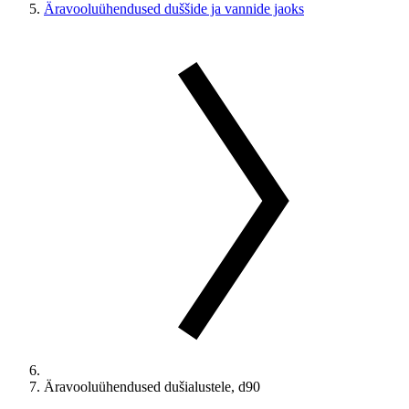
Äravooluühendused duššide ja vannide jaoks
Äravooluühendused dušialustele, d90