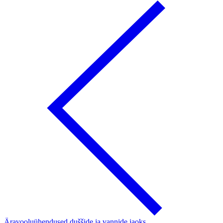
Äravooluühendused duššide ja vannide jaoks