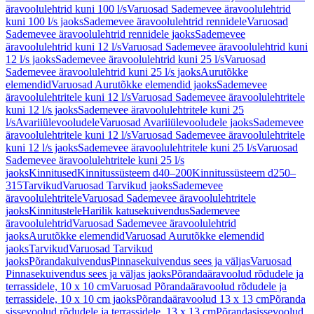
äravoolulehtrid kuni 100 l/s
Varuosad Sademevee äravoolulehtrid
kuni 100 l/s jaoks
Sademevee äravoolulehtrid rennidele
Varuosad
Sademevee äravoolulehtrid rennidele jaoks
Sademevee
äravoolulehtrid kuni 12 l/s
Varuosad Sademevee äravoolulehtrid kuni
12 l/s jaoks
Sademevee äravoolulehtrid kuni 25 l/s
Varuosad
Sademevee äravoolulehtrid kuni 25 l/s jaoks
Aurutõkke
elemendid
Varuosad Aurutõkke elemendid jaoks
Sademevee
äravoolulehtritele kuni 12 l/s
Varuosad Sademevee äravoolulehtritele
kuni 12 l/s jaoks
Sademevee äravoolulehtritele kuni 25
l/s
Avariiülevooludele
Varuosad Avariiülevooludele jaoks
Sademevee
äravoolulehtritele kuni 12 l/s
Varuosad Sademevee äravoolulehtritele
kuni 12 l/s jaoks
Sademevee äravoolulehtritele kuni 25 l/s
Varuosad
Sademevee äravoolulehtritele kuni 25 l/s
jaoks
Kinnitused
Kinnitussüsteem d40–200
Kinnitussüsteem d250–
315
Tarvikud
Varuosad Tarvikud jaoks
Sademevee
äravoolulehtritele
Varuosad Sademevee äravoolulehtritele
jaoks
Kinnitustele
Harilik katusekuivendus
Sademevee
äravoolulehtrid
Varuosad Sademevee äravoolulehtrid
jaoks
Aurutõkke elemendid
Varuosad Aurutõkke elemendid
jaoks
Tarvikud
Varuosad Tarvikud
jaoks
Põrandakuivendus
Pinnasekuivendus sees ja väljas
Varuosad
Pinnasekuivendus sees ja väljas jaoks
Põrandaäravoolud rõdudele ja
terrassidele, 10 x 10 cm
Varuosad Põrandaäravoolud rõdudele ja
terrassidele, 10 x 10 cm jaoks
Põrandaäravoolud 13 x 13 cm
Põranda
sissevoolud rõdudele ja terrassidele, 13 x 13 cm
Põrandasissevoolud