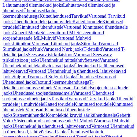
Lahutamatud üleminekud jaoks
Lahutatavad üleminekud ja
ühendused
Ühendused
Jaotur
keermeühendusega
Kütteühendused
Tarvikud
Varuosad Tarvikud
jaoks
Tihendid torudele ja muhvidele
Katted torudele
Kinnitused
torudele
Kinnitused ühendustele
Varuosad Kinnitused ühendustele
jaoks
Geberit Mepla
Süsteemitorud ML
Süsteemitorud
soojendusseade ML
Muhvid
Varuosad Muhvid
jaoks
Liitmikud
Varuosad Liitmikud jaoks
Siirmikud
Varuosad
Siirmikud jaoks
Nurk
Varuosad Nurk jaoks
T-detailid
Varuosad T-
detailid jaoks
Sees asuv tsirkulatsioon
Varuosad Sees asuv
tsirkulatsioon jaoks
Üleminekud mittelahtivõetavad
Varuosad
Üleminekud mittelahtivõetavad jaoks
Üleminekud ja ühendused,
lahtivõetavad
Varuosad Üleminekud ja ühendused, lahtivõetavad
jaoks
Sulgurid
Varuosad Sulgurid jaoks
Ühendused
Varuosad
Ühendused jaoks
Jaoturid keermeühendusega
T-
detailidsoojendusseadmele
Varuosad T-detailidsoojendusseadmele
jaoks
Ühendused soojendusseadmele
Varuosad Ühendused
soojendusseadmele jaoks
Tarvikud
Varuosad Tarvikud jaoks
Tihendid
torudele ja muhvidele
Katted torudele
Kinnitused torudele
Kinnitused
ühendustele
Varuosad Kinnitused ühendustele
jaoks
Süsteemitihendid
Komplektid kruvid äärikühendustele
Geberit
Volex
Süsteemitorud soojendusseade SL
Muhvid
Varuosad Muhvid
jaoks
Üleminekud ja ühendused, lahtivõetavad
Varuosad Üleminekud
ja ühendused, lahtivõetavad jaoks
Ühendused
Jaoturid