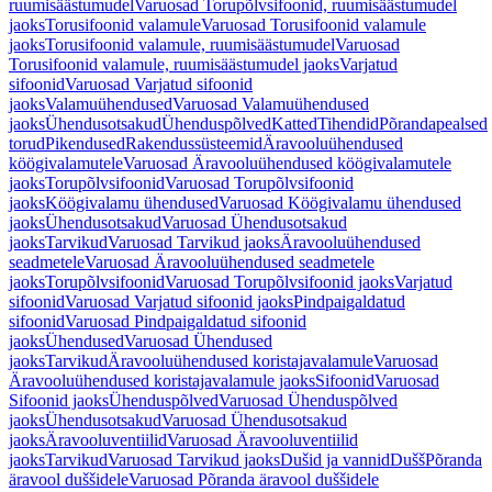
ruumisäästumudel
Varuosad Torupõlvsifoonid, ruumisäästumudel
jaoks
Torusifoonid valamule
Varuosad Torusifoonid valamule
jaoks
Torusifoonid valamule, ruumisäästumudel
Varuosad
Torusifoonid valamule, ruumisäästumudel jaoks
Varjatud
sifoonid
Varuosad Varjatud sifoonid
jaoks
Valamuühendused
Varuosad Valamuühendused
jaoks
Ühendusotsakud
Ühenduspõlved
Katted
Tihendid
Põrandapealsed
torud
Pikendused
Rakendussüsteemid
Äravooluühendused
köögivalamutele
Varuosad Äravooluühendused köögivalamutele
jaoks
Torupõlvsifoonid
Varuosad Torupõlvsifoonid
jaoks
Köögivalamu ühendused
Varuosad Köögivalamu ühendused
jaoks
Ühendusotsakud
Varuosad Ühendusotsakud
jaoks
Tarvikud
Varuosad Tarvikud jaoks
Äravooluühendused
seadmetele
Varuosad Äravooluühendused seadmetele
jaoks
Torupõlvsifoonid
Varuosad Torupõlvsifoonid jaoks
Varjatud
sifoonid
Varuosad Varjatud sifoonid jaoks
Pindpaigaldatud
sifoonid
Varuosad Pindpaigaldatud sifoonid
jaoks
Ühendused
Varuosad Ühendused
jaoks
Tarvikud
Äravooluühendused koristajavalamule
Varuosad
Äravooluühendused koristajavalamule jaoks
Sifoonid
Varuosad
Sifoonid jaoks
Ühenduspõlved
Varuosad Ühenduspõlved
jaoks
Ühendusotsakud
Varuosad Ühendusotsakud
jaoks
Äravooluventiilid
Varuosad Äravooluventiilid
jaoks
Tarvikud
Varuosad Tarvikud jaoks
Dušid ja vannid
Dušš
Põranda
äravool duššidele
Varuosad Põranda äravool duššidele