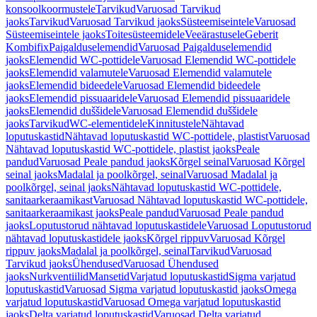
konsoolkoormustele
Tarvikud
Varuosad Tarvikud
jaoks
Tarvikud
Varuosad Tarvikud jaoks
Süsteemiseintele
Varuosad
Süsteemiseintele jaoks
Toitesüsteemidele
Veeärastusele
Geberit
Kombifix
Paigalduselemendid
Varuosad Paigalduselemendid
jaoks
Elemendid WC-pottidele
Varuosad Elemendid WC-pottidele
jaoks
Elemendid valamutele
Varuosad Elemendid valamutele
jaoks
Elemendid bideedele
Varuosad Elemendid bideedele
jaoks
Elemendid pissuaaridele
Varuosad Elemendid pissuaaridele
jaoks
Elemendid duššidele
Varuosad Elemendid duššidele
jaoks
Tarvikud
WC-elementidele
Kinnitustele
Nähtavad
loputuskastid
Nähtavad loputuskastid WC-pottidele, plastist
Varuosad
Nähtavad loputuskastid WC-pottidele, plastist jaoks
Peale
pandud
Varuosad Peale pandud jaoks
Kõrgel seinal
Varuosad Kõrgel
seinal jaoks
Madalal ja poolkõrgel, seinal
Varuosad Madalal ja
poolkõrgel, seinal jaoks
Nähtavad loputuskastid WC-pottidele,
sanitaarkeraamikast
Varuosad Nähtavad loputuskastid WC-pottidele,
sanitaarkeraamikast jaoks
Peale pandud
Varuosad Peale pandud
jaoks
Loputustorud nähtavad loputuskastidele
Varuosad Loputustorud
nähtavad loputuskastidele jaoks
Kõrgel rippuv
Varuosad Kõrgel
rippuv jaoks
Madalal ja poolkõrgel, seinal
Tarvikud
Varuosad
Tarvikud jaoks
Ühendused
Varuosad Ühendused
jaoks
Nurkventiilid
Mansetid
Varjatud loputuskastid
Sigma varjatud
loputuskastid
Varuosad Sigma varjatud loputuskastid jaoks
Omega
varjatud loputuskastid
Varuosad Omega varjatud loputuskastid
jaoks
Delta varjatud loputuskastid
Varuosad Delta varjatud