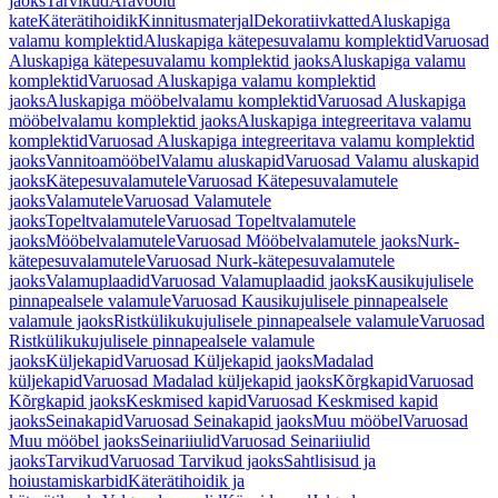
jaoks
Tarvikud
Äravoolu
kate
Käterätihoidik
Kinnitusmaterjal
Dekoratiivkatted
Aluskapiga
valamu komplektid
Aluskapiga kätepesuvalamu komplektid
Varuosad
Aluskapiga kätepesuvalamu komplektid jaoks
Aluskapiga valamu
komplektid
Varuosad Aluskapiga valamu komplektid
jaoks
Aluskapiga mööbelvalamu komplektid
Varuosad Aluskapiga
mööbelvalamu komplektid jaoks
Aluskapiga integreeritava valamu
komplektid
Varuosad Aluskapiga integreeritava valamu komplektid
jaoks
Vannitoamööbel
Valamu aluskapid
Varuosad Valamu aluskapid
jaoks
Kätepesuvalamutele
Varuosad Kätepesuvalamutele
jaoks
Valamutele
Varuosad Valamutele
jaoks
Topeltvalamutele
Varuosad Topeltvalamutele
jaoks
Mööbelvalamutele
Varuosad Mööbelvalamutele jaoks
Nurk-
kätepesuvalamutele
Varuosad Nurk-kätepesuvalamutele
jaoks
Valamuplaadid
Varuosad Valamuplaadid jaoks
Kausikujulisele
pinnapealsele valamule
Varuosad Kausikujulisele pinnapealsele
valamule jaoks
Ristkülikukujulisele pinnapealsele valamule
Varuosad
Ristkülikukujulisele pinnapealsele valamule
jaoks
Küljekapid
Varuosad Küljekapid jaoks
Madalad
küljekapid
Varuosad Madalad küljekapid jaoks
Kõrgkapid
Varuosad
Kõrgkapid jaoks
Keskmised kapid
Varuosad Keskmised kapid
jaoks
Seinakapid
Varuosad Seinakapid jaoks
Muu mööbel
Varuosad
Muu mööbel jaoks
Seinariiulid
Varuosad Seinariiulid
jaoks
Tarvikud
Varuosad Tarvikud jaoks
Sahtlisisud ja
hoiustamiskarbid
Käterätihoidik ja