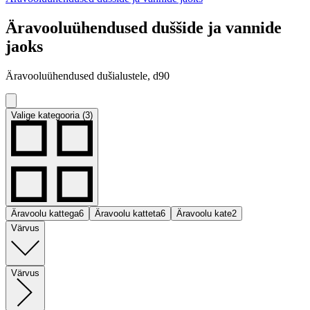
Äravooluühendused duššide ja vannide
jaoks
Äravooluühendused dušialustele, d90
Valige kategooria (3)
Äravoolu kattega
6
Äravoolu katteta
6
Äravoolu kate
2
Värvus
Värvus