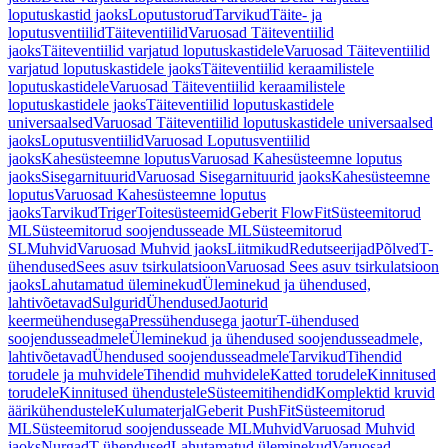
loputuskastid jaoks
Loputustorud
Tarvikud
Täite- ja
loputusventiilid
Täiteventiilid
Varuosad Täiteventiilid
jaoks
Täiteventiilid varjatud loputuskastidele
Varuosad Täiteventiilid
varjatud loputuskastidele jaoks
Täiteventiilid keraamilistele
loputuskastidele
Varuosad Täiteventiilid keraamilistele
loputuskastidele jaoks
Täiteventiilid loputuskastidele
universaalsed
Varuosad Täiteventiilid loputuskastidele universaalsed
jaoks
Loputusventiilid
Varuosad Loputusventiilid
jaoks
Kahesüsteemne loputus
Varuosad Kahesüsteemne loputus
jaoks
Sisegarnituurid
Varuosad Sisegarnituurid jaoks
Kahesüsteemne
loputus
Varuosad Kahesüsteemne loputus
jaoks
Tarvikud
Triger
Toitesüsteemid
Geberit FlowFit
Süsteemitorud
ML
Süsteemitorud soojendusseade ML
Süsteemitorud
SL
Muhvid
Varuosad Muhvid jaoks
Liitmikud
Redutseerijad
Põlved
T-
ühendused
Sees asuv tsirkulatsioon
Varuosad Sees asuv tsirkulatsioon
jaoks
Lahutamatud üleminekud
Üleminekud ja ühendused,
lahtivõetavad
Sulgurid
Ühendused
Jaoturid
keermeühendusega
Pressühendusega jaotur
T-ühendused
soojendusseadmele
Üleminekud ja ühendused soojendusseadmele,
lahtivõetavad
Ühendused soojendusseadmele
Tarvikud
Tihendid
torudele ja muhvidele
Tihendid muhvidele
Katted torudele
Kinnitused
torudele
Kinnitused ühendustele
Süsteemitihendid
Komplektid kruvid
äärikühendustele
Kulumaterjal
Geberit PushFit
Süsteemitorud
ML
Süsteemitorud soojendusseade ML
Muhvid
Varuosad Muhvid
jaoks
Nurgad
T-ühendused
Lahutamatud üleminekud
Varuosad