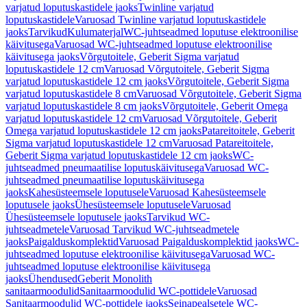
varjatud loputuskastidele jaoks
Twinline varjatud
loputuskastidele
Varuosad Twinline varjatud loputuskastidele
jaoks
Tarvikud
Kulumaterjal
WC-juhtseadmed loputuse elektroonilise
käivitusega
Varuosad WC-juhtseadmed loputuse elektroonilise
käivitusega jaoks
Võrgutoitele, Geberit Sigma varjatud
loputuskastidele 12 cm
Varuosad Võrgutoitele, Geberit Sigma
varjatud loputuskastidele 12 cm jaoks
Võrgutoitele, Geberit Sigma
varjatud loputuskastidele 8 cm
Varuosad Võrgutoitele, Geberit Sigma
varjatud loputuskastidele 8 cm jaoks
Võrgutoitele, Geberit Omega
varjatud loputuskastidele 12 cm
Varuosad Võrgutoitele, Geberit
Omega varjatud loputuskastidele 12 cm jaoks
Patareitoitele, Geberit
Sigma varjatud loputuskastidele 12 cm
Varuosad Patareitoitele,
Geberit Sigma varjatud loputuskastidele 12 cm jaoks
WC-
juhtseadmed pneumaatilise loputuskäivitusega
Varuosad WC-
juhtseadmed pneumaatilise loputuskäivitusega
jaoks
Kahesüsteemsele loputusele
Varuosad Kahesüsteemsele
loputusele jaoks
Ühesüsteemsele loputusele
Varuosad
Ühesüsteemsele loputusele jaoks
Tarvikud WC-
juhtseadmetele
Varuosad Tarvikud WC-juhtseadmetele
jaoks
Paigalduskomplektid
Varuosad Paigalduskomplektid jaoks
WC-
juhtseadmed loputuse elektroonilise käivitusega
Varuosad WC-
juhtseadmed loputuse elektroonilise käivitusega
jaoks
Ühendused
Geberit Monolith
sanitaarmoodulid
Sanitaarmoodulid WC-pottidele
Varuosad
Sanitaarmoodulid WC-pottidele jaoks
Seinapealsetele WC-