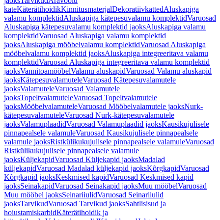
jaoks
Tarvikud
Äravoolu
kate
Käterätihoidik
Kinnitusmaterjal
Dekoratiivkatted
Aluskapiga
valamu komplektid
Aluskapiga kätepesuvalamu komplektid
Varuosad
Aluskapiga kätepesuvalamu komplektid jaoks
Aluskapiga valamu
komplektid
Varuosad Aluskapiga valamu komplektid
jaoks
Aluskapiga mööbelvalamu komplektid
Varuosad Aluskapiga
mööbelvalamu komplektid jaoks
Aluskapiga integreeritava valamu
komplektid
Varuosad Aluskapiga integreeritava valamu komplektid
jaoks
Vannitoamööbel
Valamu aluskapid
Varuosad Valamu aluskapid
jaoks
Kätepesuvalamutele
Varuosad Kätepesuvalamutele
jaoks
Valamutele
Varuosad Valamutele
jaoks
Topeltvalamutele
Varuosad Topeltvalamutele
jaoks
Mööbelvalamutele
Varuosad Mööbelvalamutele jaoks
Nurk-
kätepesuvalamutele
Varuosad Nurk-kätepesuvalamutele
jaoks
Valamuplaadid
Varuosad Valamuplaadid jaoks
Kausikujulisele
pinnapealsele valamule
Varuosad Kausikujulisele pinnapealsele
valamule jaoks
Ristkülikukujulisele pinnapealsele valamule
Varuosad
Ristkülikukujulisele pinnapealsele valamule
jaoks
Küljekapid
Varuosad Küljekapid jaoks
Madalad
küljekapid
Varuosad Madalad küljekapid jaoks
Kõrgkapid
Varuosad
Kõrgkapid jaoks
Keskmised kapid
Varuosad Keskmised kapid
jaoks
Seinakapid
Varuosad Seinakapid jaoks
Muu mööbel
Varuosad
Muu mööbel jaoks
Seinariiulid
Varuosad Seinariiulid
jaoks
Tarvikud
Varuosad Tarvikud jaoks
Sahtlisisud ja
hoiustamiskarbid
Käterätihoidik ja