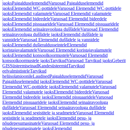
jaoks
Paigalduselemendid
Varuosad Paigalduselemendid
jaoks
Elemendid WC-pottidele
Varuosad Elemendid WC-pottidele
jaoks
Elemendid valamutele
Varuosad Elemendid valamutele
jaoks
Elemendid bideedele
Varuosad Elemendid bideedele
jaoks
Elemendid pissuaaridele
Varuosad Elemendid pissuaaridele
jaoks
Elemendid seinaäravooluga duššidele
Varuosad Elemendid
seinaäravooluga duššidele jaoks
Elemendid duššidele ja
vannidele
Varuosad Elemendid duššidele ja vannidele
jaoks
Elemendid dušieraldusseintele
Elemendid
koristajavalamutele
Varuosad Elemendid koristajavalamutele
jaoks
Elemendid konsoolkoormustele
Varuosad Elemendid
konsoolkoormustele jaoks
Tarvikud
Varuosad Tarvikud jaoks
Geberit
GIS
Süsteemiseinad
Kandesüsteemid
Tarvikud
eelvalmististele
Tarvikud
heliisolatsioonile
Laudised
Paigalduselemendid
Varuosad
Paigalduselemendid jaoks
Elemendid WC-pottidele
Varuosad
Elemendid WC-pottidele jaoks
Elemendid valamutele
Varuosad
Elemendid valamutele jaoks
Elemendid bideedele
Varuosad
Elemendid bideedele jaoks
Elemendid pissuaaridele
Varuosad
Elemendid pissuaaridele jaoks
Elemendid seinaäravooluga
duššidele
Varuosad Elemendid seinaäravooluga duššidele
jaoks
Elemendid segistitele ja seadmetele
Varuosad Elemendid
segistitele ja seadmetele jaoks
Elemendid pesu- ja
nõudepesumasinatele
Varuosad Elemendid pesu- ja
nõudepesumasinatele jaoks
Elemendid