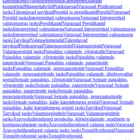
käterätikonks
Valguselemendid
Käepidemed
Jalgade
komplektid
Magnettahvlid
Pistikupesad
Varuosad Pistikupesad
jaoks
Täiendavad tarvikud
Peeglid ja peeglikapid
Peeglid
Varuosad
Peeglid jaoks
Integreeritud valgustusega
Varuosad Integreeritud
valgustusega jaoks
Peeglikapid
Varuosad Peeglikapid
jaoks
Integreeritud valgustusega
Varuosad Integreeritud valgustusega
jaoks
Integreeritud valgustuseta
Varuosad Integreeritud valgustuseta
jaoks
Tarvikud
Valguselemendid
Täiendavad
tarvikud
Pistikupesad
Valamusegistid
Valamusegistid
Varuosad
Valamusegistid jaoks
Paigaldus valamule, võrgutoide
Varuosad
Paigaldus valamule, võrgutoide jaoks
Paigaldus valamule,
patareitoide
Varuosad Paigaldus valamule, patareitoide
jaoks
Paigaldus valamule, generaatoritoide
Varuosad Paigaldus
valamule, generaatoritoide jaoks
Paigaldus valamule, ühehoovaline
segisti
Seinale paigaldus, võrgutoide
Varuosad Seinale paigaldus,
võrgutoide jaoks
Seinale paigaldus, patareitoide
Varuosad Seinale
paigaldus, patareitoide jaoks
Seinale paigaldus,
generaatoritoide
Varuosad Seinale paigaldus, generaatoritoide
jaoks
Seinale paigaldus, kahe käepidemega segisti
Varuosad Seinale
paigaldus, kahe käepidemega segisti jaoks
Tarvikud
Varuosad
Tarvikud jaoks
Valamusegistitele
Varuosad Valamusegistitele
jaoks
Äravooluühendused pesukoha, köögivalamute, seadmete ja
koristajavalamute jaoks
Äravooluühendused valamu jaoks
Varuosad
Äravooluühendused valamu jaoks jaoks
Torupõlvsifoonid
Varuosad
Torupõlvsifoonid jaoks
Torupõlvsifoonid,