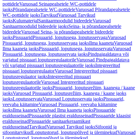
pottidele
Varuosad Seinapealsetele WC-pottidele
jaoks
Põrandapealsetele WC-pottidele
Varuosad Põrandapealsetele
WC-pottidele jaoks
Tarvikud
Varuosad Tarvikud
jaoks
Kulumaterjal
Sanitaarmoodulid bideedele
Varuosad
Sanitaarmoodulid bideedele jaoks
Seina- ja põrandapealsetele
bideedele
Varuosad Seina- ja põrandapealsetele bideedele
jaoks
Pissuaarid
Pissuaarid, loputusega, loputusservaga
Varuosad
Pissuaarid, loputusega, loputusservaga jaoks
Ilma kaaneta
Varuosad
Ilma kaaneta jaoks
Pissuaarid, loputusega, loputusservata
Varuosad
Pissuaarid, loputusega, loputusservata jaoks
Pindpaigaldatava või
varjatud pissuaari loputusregulaatorile
Varuosad Pindpaigaldatava
või varjatud pissuaari loputusregulaatorile jaoks
Integreeritud
pissuaari loputusregulaator
Varuosad Integreeritud pissuaari
loputusregulaator jaoks
Integreeritud pissuaari
loputusregulaatorile
Varuosad Integreeritud pissuaari
loputusregulaatorile jaoks
Pissuaarid, loputusrežiim, kaanega / kaane
jaoks
Varuosad Pissuaarid, loputusrežiim, kaanega / kaane jaoks
jaoks
Loputusservata
Varuosad Loputusservata jaoks
Pissuaarid,
veevaba käitamine
Varuosad Pissuaarid, veevaba käitamine
jaoks
Ilma kaaneta
Varuosad Ilma kaaneta jaoks
Pissuaaride
eraldusseinad
Pissuaaride plastist eraldusseinad
Pissuaaride klaasist
eraldusseinad
Pissuaaride sanitaarkeraamikast
eraldusseinad
Tarvikud
Varuosad Tarvikud jaoks
Sifoonid ja
sifoonitarvikud
Loputustorud, loputuspõlved ja üleminekud
Varuosad
Loputustorud, loputuspõlved ja üleminekud