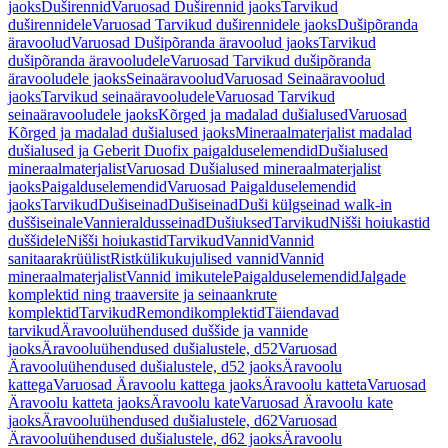
jaoks
Duširennid
Varuosad Duširennid jaoks
Tarvikud
duširennidele
Varuosad Tarvikud duširennidele jaoks
Dušipõranda
äravoolud
Varuosad Dušipõranda äravoolud jaoks
Tarvikud
dušipõranda äravooludele
Varuosad Tarvikud dušipõranda
äravooludele jaoks
Seinaäravoolud
Varuosad Seinaäravoolud
jaoks
Tarvikud seinaäravooludele
Varuosad Tarvikud
seinaäravooludele jaoks
Kõrged ja madalad dušialused
Varuosad
Kõrged ja madalad dušialused jaoks
Mineraalmaterjalist madalad
dušialused ja Geberit Duofix paigalduselemendid
Dušialused
mineraalmaterjalist
Varuosad Dušialused mineraalmaterjalist
jaoks
Paigalduselemendid
Varuosad Paigalduselemendid
jaoks
Tarvikud
Dušiseinad
Dušiseinad
Duši külgseinad walk-in
duššiseinale
Vannieraldusseinad
Dušiuksed
Tarvikud
Nišši hoiukastid
duššidele
Nišši hoiukastid
Tarvikud
Vannid
Vannid
sanitaarakrüülist
Ristkülikukujulised vannid
Vannid
mineraalmaterjalist
Vannid imikutele
Paigalduselemendid
Jalgade
komplektid ning traaversite ja seinaankrute
komplektid
Tarvikud
Remondikomplektid
Täiendavad
tarvikud
Äravooluühendused duššide ja vannide
jaoks
Äravooluühendused dušialustele, d52
Varuosad
Äravooluühendused dušialustele, d52 jaoks
Äravoolu
kattega
Varuosad Äravoolu kattega jaoks
Äravoolu katteta
Varuosad
Äravoolu katteta jaoks
Äravoolu kate
Varuosad Äravoolu kate
jaoks
Äravooluühendused dušialustele, d62
Varuosad
Äravooluühendused dušialustele, d62 jaoks
Äravoolu