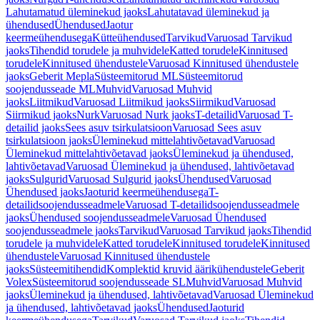
Lahutamatud üleminekud jaoks
Lahutatavad üleminekud ja
ühendused
Ühendused
Jaotur
keermeühendusega
Kütteühendused
Tarvikud
Varuosad Tarvikud
jaoks
Tihendid torudele ja muhvidele
Katted torudele
Kinnitused
torudele
Kinnitused ühendustele
Varuosad Kinnitused ühendustele
jaoks
Geberit Mepla
Süsteemitorud ML
Süsteemitorud
soojendusseade ML
Muhvid
Varuosad Muhvid
jaoks
Liitmikud
Varuosad Liitmikud jaoks
Siirmikud
Varuosad
Siirmikud jaoks
Nurk
Varuosad Nurk jaoks
T-detailid
Varuosad T-
detailid jaoks
Sees asuv tsirkulatsioon
Varuosad Sees asuv
tsirkulatsioon jaoks
Üleminekud mittelahtivõetavad
Varuosad
Üleminekud mittelahtivõetavad jaoks
Üleminekud ja ühendused,
lahtivõetavad
Varuosad Üleminekud ja ühendused, lahtivõetavad
jaoks
Sulgurid
Varuosad Sulgurid jaoks
Ühendused
Varuosad
Ühendused jaoks
Jaoturid keermeühendusega
T-
detailidsoojendusseadmele
Varuosad T-detailidsoojendusseadmele
jaoks
Ühendused soojendusseadmele
Varuosad Ühendused
soojendusseadmele jaoks
Tarvikud
Varuosad Tarvikud jaoks
Tihendid
torudele ja muhvidele
Katted torudele
Kinnitused torudele
Kinnitused
ühendustele
Varuosad Kinnitused ühendustele
jaoks
Süsteemitihendid
Komplektid kruvid äärikühendustele
Geberit
Volex
Süsteemitorud soojendusseade SL
Muhvid
Varuosad Muhvid
jaoks
Üleminekud ja ühendused, lahtivõetavad
Varuosad Üleminekud
ja ühendused, lahtivõetavad jaoks
Ühendused
Jaoturid