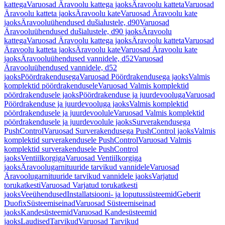
kattega
Varuosad Äravoolu kattega jaoks
Äravoolu katteta
Varuosad
Äravoolu katteta jaoks
Äravoolu kate
Varuosad Äravoolu kate
jaoks
Äravooluühendused dušialustele, d90
Varuosad
Äravooluühendused dušialustele, d90 jaoks
Äravoolu
kattega
Varuosad Äravoolu kattega jaoks
Äravoolu katteta
Varuosad
Äravoolu katteta jaoks
Äravoolu kate
Varuosad Äravoolu kate
jaoks
Äravooluühendused vannidele, d52
Varuosad
Äravooluühendused vannidele, d52
jaoks
Pöördrakendusega
Varuosad Pöördrakendusega jaoks
Valmis
komplektid pöördrakendusele
Varuosad Valmis komplektid
pöördrakendusele jaoks
Pöördrakenduse ja juurdevooluga
Varuosad
Pöördrakenduse ja juurdevooluga jaoks
Valmis komplektid
pöördrakendusele ja juurdevoolule
Varuosad Valmis komplektid
pöördrakendusele ja juurdevoolule jaoks
Surverakendusega
PushControl
Varuosad Surverakendusega PushControl jaoks
Valmis
komplektid surverakendusele PushControl
Varuosad Valmis
komplektid surverakendusele PushControl
jaoks
Ventiilkorgiga
Varuosad Ventiilkorgiga
jaoks
Äravoolugarnituuride tarvikud vannidele
Varuosad
Äravoolugarnituuride tarvikud vannidele jaoks
Varjatud
torukatkesti
Varuosad Varjatud torukatkesti
jaoks
Veeühendused
Installatsiooni- ja loputussüsteemid
Geberit
Duofix
Süsteemiseinad
Varuosad Süsteemiseinad
jaoks
Kandesüsteemid
Varuosad Kandesüsteemid
jaoks
Laudised
Tarvikud
Varuosad Tarvikud