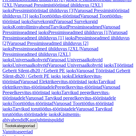
[2XL]
Varuosad Pressimistööriistad ühilduvus [2XL]
jaoks
Pressimistööriistad ühilduvus [3]
Varuosad Pressimistööriistad
ühilduvus [3] jaoks
Toortöötlus-tööriistad
Varuosad Toortöötlus-
tööriistad jaoks
Survekorgid
Varuosad Survekorgid
jaoks
Kontrollimisvahend
Tarvikud
Pressimisseadmed
Varuosad
Pressimisseadmed jaoks
Pressimisseadmed ühilduvus [1]
Varuosad
Pressimisseadmed ühilduvus [1] jaoks
Pressimisseadmed ühilduvus
[2]
Varuosad Pressimisseadmed ühilduvus [2]
jaoks
Pressimisseadmed ühilduvus [2XL]
Varuosad
Pressimisseadmed ühilduvus [2XL]
jaoks
Universaalkohvrid
Varuosad Universaalkohvrid
jaoks
Universaalkohvrid
Varuosad Universaalkohvrid jaoks
Tööriistad
Geberit Silent-db20 / Geberit PE jaoks
Varuosad Tööriistad Geberit
Silent-db20 / Geberit PE jaoks jaoks
Elektrikeevitus-
tööriistad
Varuosad Elektrikeevitus-tööriistad jaoks
Tarvikud
elektrikeevitus-tööriistadele
Peegelkeevitus-tööriistad
Varuosad
Peegelkeevitus-tööriistad jaoks
Tarvikud peegelkeevitus-
tööriistadele
Varuosad Tarvikud peegelkeevitus-tööriistadele
jaoks
Toortöötlus-tööriistad
Varuosad Toortöötlus-tööriistad
jaoks
Tarvikud torutöötlus-tööriistadele
Varuosad Tarvikud
torutöötlus-tööriistadele jaoks
Käsitsemis-
abivahendid
Kaugjuhtimispuldid
Tootekategooriad
Vannitoaseeriad