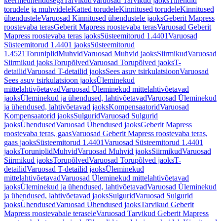
keermeühendusega
Tarvikud
Varuosad Tarvikud jaoks
Tihendid
torudele ja muhvidele
Katted torudele
Kinnitused torudele
Kinnitused
ühendustele
Varuosad Kinnitused ühendustele jaoks
Geberit Mapress
roostevaba teras
Geberit Mapress roostevaba teras
Varuosad Geberit
Mapress roostevaba teras jaoks
Süsteemitorud 1.4401
Varuosad
Süsteemitorud 1.4401 jaoks
Süsteemitorud
1.4521
Toruniplid
Muhvid
Varuosad Muhvid jaoks
Siirmikud
Varuosad
Siirmikud jaoks
Torupõlved
Varuosad Torupõlved jaoks
T-
detailid
Varuosad T-detailid jaoks
Sees asuv tsirkulatsioon
Varuosad
Sees asuv tsirkulatsioon jaoks
Üleminekud
mittelahtivõetavad
Varuosad Üleminekud mittelahtivõetavad
jaoks
Üleminekud ja ühendused, lahtivõetavad
Varuosad Üleminekud
ja ühendused, lahtivõetavad jaoks
Kompensaatorid
Varuosad
Kompensaatorid jaoks
Sulgurid
Varuosad Sulgurid
jaoks
Ühendused
Varuosad Ühendused jaoks
Geberit Mapress
roostevaba teras, gaas
Varuosad Geberit Mapress roostevaba teras,
gaas jaoks
Süsteemitorud 1.4401
Varuosad Süsteemitorud 1.4401
jaoks
Toruniplid
Muhvid
Varuosad Muhvid jaoks
Siirmikud
Varuosad
Siirmikud jaoks
Torupõlved
Varuosad Torupõlved jaoks
T-
detailid
Varuosad T-detailid jaoks
Üleminekud
mittelahtivõetavad
Varuosad Üleminekud mittelahtivõetavad
jaoks
Üleminekud ja ühendused, lahtivõetavad
Varuosad Üleminekud
ja ühendused, lahtivõetavad jaoks
Sulgurid
Varuosad Sulgurid
jaoks
Ühendused
Varuosad Ühendused jaoks
Tarvikud Geberit
Mapress roostevabale terasele
Varuosad Tarvikud Geberit Mapress