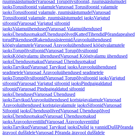
ruumisäästumudel
Varuosad Torupõlvsifoonid, ruumisäästumudel
jaoks
Torusifoonid valamule
Varuosad Torusifoonid valamule
jaoks
Torusifoonid valamule, ruumisäästumudel
Varuosad
Torusifoonid valamule, ruumisäästumudel jaoks
Varjatud
sifoonid
Varuosad Varjatud sifoonid
jaoks
Valamuühendused
Varuosad Valamuühendused
jaoks
Ühendusotsakud
Ühenduspõlved
Katted
Tihendid
Põrandapealsed
torud
Pikendused
Rakendussüsteemid
Äravooluühendused
köögivalamutele
Varuosad Äravooluühendused köögivalamutele
jaoks
Torupõlvsifoonid
Varuosad Torupõlvsifoonid
jaoks
Köögivalamu ühendused
Varuosad Köögivalamu ühendused
jaoks
Ühendusotsakud
Varuosad Ühendusotsakud
jaoks
Tarvikud
Varuosad Tarvikud jaoks
Äravooluühendused
seadmetele
Varuosad Äravooluühendused seadmetele
jaoks
Torupõlvsifoonid
Varuosad Torupõlvsifoonid jaoks
Varjatud
sifoonid
Varuosad Varjatud sifoonid jaoks
Pindpaigaldatud
sifoonid
Varuosad Pindpaigaldatud sifoonid
jaoks
Ühendused
Varuosad Ühendused
jaoks
Tarvikud
Äravooluühendused koristajavalamule
Varuosad
Äravooluühendused koristajavalamule jaoks
Sifoonid
Varuosad
Sifoonid jaoks
Ühenduspõlved
Varuosad Ühenduspõlved
jaoks
Ühendusotsakud
Varuosad Ühendusotsakud
jaoks
Äravooluventiilid
Varuosad Äravooluventiilid
jaoks
Tarvikud
Varuosad Tarvikud jaoks
Dušid ja vannid
Dušš
Põranda
äravool duššidele
Varuosad Põranda äravool duššidele