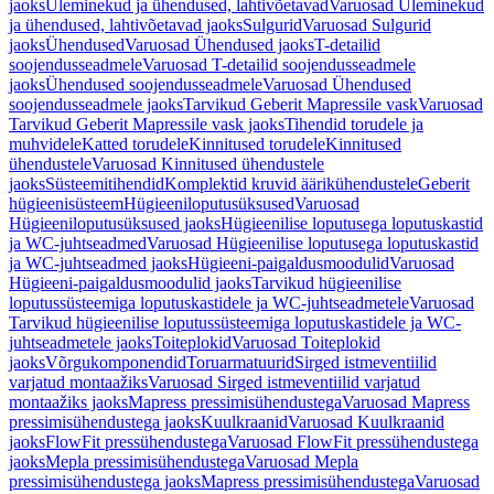
jaoks
Üleminekud ja ühendused, lahtivõetavad
Varuosad Üleminekud
ja ühendused, lahtivõetavad jaoks
Sulgurid
Varuosad Sulgurid
jaoks
Ühendused
Varuosad Ühendused jaoks
T-detailid
soojendusseadmele
Varuosad T-detailid soojendusseadmele
jaoks
Ühendused soojendusseadmele
Varuosad Ühendused
soojendusseadmele jaoks
Tarvikud Geberit Mapressile vask
Varuosad
Tarvikud Geberit Mapressile vask jaoks
Tihendid torudele ja
muhvidele
Katted torudele
Kinnitused torudele
Kinnitused
ühendustele
Varuosad Kinnitused ühendustele
jaoks
Süsteemitihendid
Komplektid kruvid äärikühendustele
Geberit
hügieenisüsteem
Hügieeniloputusüksused
Varuosad
Hügieeniloputusüksused jaoks
Hügieenilise loputusega loputuskastid
ja WC-juhtseadmed
Varuosad Hügieenilise loputusega loputuskastid
ja WC-juhtseadmed jaoks
Hügieeni-paigaldusmoodulid
Varuosad
Hügieeni-paigaldusmoodulid jaoks
Tarvikud hügieenilise
loputussüsteemiga loputuskastidele ja WC-juhtseadmetele
Varuosad
Tarvikud hügieenilise loputussüsteemiga loputuskastidele ja WC-
juhtseadmetele jaoks
Toiteplokid
Varuosad Toiteplokid
jaoks
Võrgukomponendid
Toruarmatuurid
Sirged istmeventiilid
varjatud montaažiks
Varuosad Sirged istmeventiilid varjatud
montaažiks jaoks
Mapress pressimisühendustega
Varuosad Mapress
pressimisühendustega jaoks
Kuulkraanid
Varuosad Kuulkraanid
jaoks
FlowFit pressühendustega
Varuosad FlowFit pressühendustega
jaoks
Mepla pressimisühendustega
Varuosad Mepla
pressimisühendustega jaoks
Mapress pressimisühendustega
Varuosad