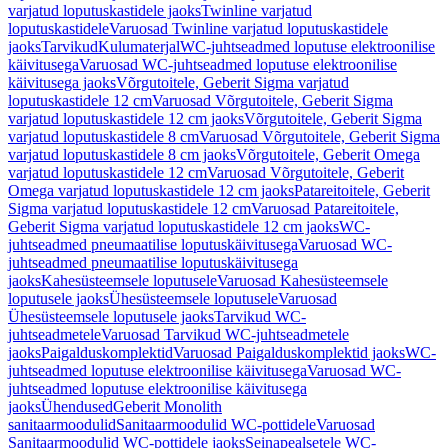
varjatud loputuskastidele jaoks
Twinline varjatud
loputuskastidele
Varuosad Twinline varjatud loputuskastidele
jaoks
Tarvikud
Kulumaterjal
WC-juhtseadmed loputuse elektroonilise
käivitusega
Varuosad WC-juhtseadmed loputuse elektroonilise
käivitusega jaoks
Võrgutoitele, Geberit Sigma varjatud
loputuskastidele 12 cm
Varuosad Võrgutoitele, Geberit Sigma
varjatud loputuskastidele 12 cm jaoks
Võrgutoitele, Geberit Sigma
varjatud loputuskastidele 8 cm
Varuosad Võrgutoitele, Geberit Sigma
varjatud loputuskastidele 8 cm jaoks
Võrgutoitele, Geberit Omega
varjatud loputuskastidele 12 cm
Varuosad Võrgutoitele, Geberit
Omega varjatud loputuskastidele 12 cm jaoks
Patareitoitele, Geberit
Sigma varjatud loputuskastidele 12 cm
Varuosad Patareitoitele,
Geberit Sigma varjatud loputuskastidele 12 cm jaoks
WC-
juhtseadmed pneumaatilise loputuskäivitusega
Varuosad WC-
juhtseadmed pneumaatilise loputuskäivitusega
jaoks
Kahesüsteemsele loputusele
Varuosad Kahesüsteemsele
loputusele jaoks
Ühesüsteemsele loputusele
Varuosad
Ühesüsteemsele loputusele jaoks
Tarvikud WC-
juhtseadmetele
Varuosad Tarvikud WC-juhtseadmetele
jaoks
Paigalduskomplektid
Varuosad Paigalduskomplektid jaoks
WC-
juhtseadmed loputuse elektroonilise käivitusega
Varuosad WC-
juhtseadmed loputuse elektroonilise käivitusega
jaoks
Ühendused
Geberit Monolith
sanitaarmoodulid
Sanitaarmoodulid WC-pottidele
Varuosad
Sanitaarmoodulid WC-pottidele jaoks
Seinapealsetele WC-