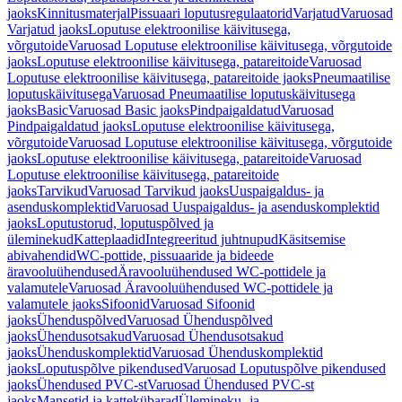
jaoks
Kinnitusmaterjal
Pissuaari loputusregulaatorid
Varjatud
Varuosad
Varjatud jaoks
Loputuse elektroonilise käivitusega,
võrgutoide
Varuosad Loputuse elektroonilise käivitusega, võrgutoide
jaoks
Loputuse elektroonilise käivitusega, patareitoide
Varuosad
Loputuse elektroonilise käivitusega, patareitoide jaoks
Pneumaatilise
loputuskäivitusega
Varuosad Pneumaatilise loputuskäivitusega
jaoks
Basic
Varuosad Basic jaoks
Pindpaigaldatud
Varuosad
Pindpaigaldatud jaoks
Loputuse elektroonilise käivitusega,
võrgutoide
Varuosad Loputuse elektroonilise käivitusega, võrgutoide
jaoks
Loputuse elektroonilise käivitusega, patareitoide
Varuosad
Loputuse elektroonilise käivitusega, patareitoide
jaoks
Tarvikud
Varuosad Tarvikud jaoks
Uuspaigaldus- ja
asenduskomplektid
Varuosad Uuspaigaldus- ja asenduskomplektid
jaoks
Loputustorud, loputuspõlved ja
üleminekud
Katteplaadid
Integreeritud juhtnupud
Käsitsemise
abivahendid
WC-pottide, pissuaaride ja bideede
äravooluühendused
Äravooluühendused WC-pottidele ja
valamutele
Varuosad Äravooluühendused WC-pottidele ja
valamutele jaoks
Sifoonid
Varuosad Sifoonid
jaoks
Ühenduspõlved
Varuosad Ühenduspõlved
jaoks
Ühendusotsakud
Varuosad Ühendusotsakud
jaoks
Ühenduskomplektid
Varuosad Ühenduskomplektid
jaoks
Loputuspõlve pikendused
Varuosad Loputuspõlve pikendused
jaoks
Ühendused PVC-st
Varuosad Ühendused PVC-st
jaoks
Mansetid ja kattekübarad
Ülemineku- ja