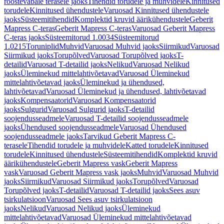
roostevabale terasele jaoks
Tihendid torudele ja muhvidele
Kinnitused
torudele
Kinnitused ühendustele
Varuosad Kinnitused ühendustele
jaoks
Süsteemitihendid
Komplektid kruvid äärikühendustele
Geberit
Mapress C-teras
Geberit Mapress C-teras
Varuosad Geberit Mapress
C-teras jaoks
Süsteemitorud 1.0034
Süsteemitorud
1.0215
Toruniplid
Muhvid
Varuosad Muhvid jaoks
Siirmikud
Varuosad
Siirmikud jaoks
Torupõlved
Varuosad Torupõlved jaoks
T-
detailid
Varuosad T-detailid jaoks
Nelikud
Varuosad Nelikud
jaoks
Üleminekud mittelahtivõetavad
Varuosad Üleminekud
mittelahtivõetavad jaoks
Üleminekud ja ühendused,
lahtivõetavad
Varuosad Üleminekud ja ühendused, lahtivõetavad
jaoks
Kompensaatorid
Varuosad Kompensaatorid
jaoks
Sulgurid
Varuosad Sulgurid jaoks
T-detailid
soojendusseadmele
Varuosad T-detailid soojendusseadmele
jaoks
Ühendused soojendusseadmele
Varuosad Ühendused
soojendusseadmele jaoks
Tarvikud Geberit Mapress C-
terasele
Tihendid torudele ja muhvidele
Katted torudele
Kinnitused
torudele
Kinnitused ühendustele
Süsteemitihendid
Komplektid kruvid
äärikühendustele
Geberit Mapress vask
Geberit Mapress
vask
Varuosad Geberit Mapress vask jaoks
Muhvid
Varuosad Muhvid
jaoks
Siirmikud
Varuosad Siirmikud jaoks
Torupõlved
Varuosad
Torupõlved jaoks
T-detailid
Varuosad T-detailid jaoks
Sees asuv
tsirkulatsioon
Varuosad Sees asuv tsirkulatsioon
jaoks
Nelikud
Varuosad Nelikud jaoks
Üleminekud
mittelahtivõetavad
Varuosad Üleminekud mittelahtivõetavad