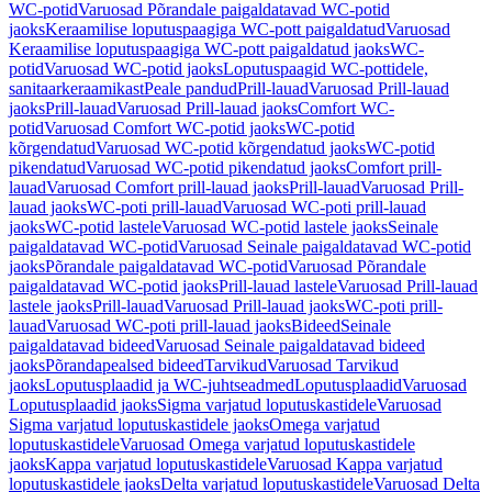
WC-potid
Varuosad Põrandale paigaldatavad WC-potid
jaoks
Keraamilise loputuspaagiga WC-pott paigaldatud
Varuosad
Keraamilise loputuspaagiga WC-pott paigaldatud jaoks
WC-
potid
Varuosad WC-potid jaoks
Loputuspaagid WC-pottidele,
sanitaarkeraamikast
Peale pandud
Prill-lauad
Varuosad Prill-lauad
jaoks
Prill-lauad
Varuosad Prill-lauad jaoks
Comfort WC-
potid
Varuosad Comfort WC-potid jaoks
WC-potid
kõrgendatud
Varuosad WC-potid kõrgendatud jaoks
WC-potid
pikendatud
Varuosad WC-potid pikendatud jaoks
Comfort prill-
lauad
Varuosad Comfort prill-lauad jaoks
Prill-lauad
Varuosad Prill-
lauad jaoks
WC-poti prill-lauad
Varuosad WC-poti prill-lauad
jaoks
WC-potid lastele
Varuosad WC-potid lastele jaoks
Seinale
paigaldatavad WC-potid
Varuosad Seinale paigaldatavad WC-potid
jaoks
Põrandale paigaldatavad WC-potid
Varuosad Põrandale
paigaldatavad WC-potid jaoks
Prill-lauad lastele
Varuosad Prill-lauad
lastele jaoks
Prill-lauad
Varuosad Prill-lauad jaoks
WC-poti prill-
lauad
Varuosad WC-poti prill-lauad jaoks
Bideed
Seinale
paigaldatavad bideed
Varuosad Seinale paigaldatavad bideed
jaoks
Põrandapealsed bideed
Tarvikud
Varuosad Tarvikud
jaoks
Loputusplaadid ja WC-juhtseadmed
Loputusplaadid
Varuosad
Loputusplaadid jaoks
Sigma varjatud loputuskastidele
Varuosad
Sigma varjatud loputuskastidele jaoks
Omega varjatud
loputuskastidele
Varuosad Omega varjatud loputuskastidele
jaoks
Kappa varjatud loputuskastidele
Varuosad Kappa varjatud
loputuskastidele jaoks
Delta varjatud loputuskastidele
Varuosad Delta