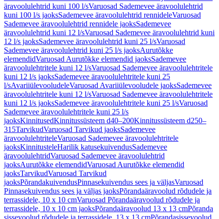
äravoolulehtrid kuni 100 l/s
Varuosad Sademevee äravoolulehtrid
kuni 100 l/s jaoks
Sademevee äravoolulehtrid rennidele
Varuosad
Sademevee äravoolulehtrid rennidele jaoks
Sademevee
äravoolulehtrid kuni 12 l/s
Varuosad Sademevee äravoolulehtrid kuni
12 l/s jaoks
Sademevee äravoolulehtrid kuni 25 l/s
Varuosad
Sademevee äravoolulehtrid kuni 25 l/s jaoks
Aurutõkke
elemendid
Varuosad Aurutõkke elemendid jaoks
Sademevee
äravoolulehtritele kuni 12 l/s
Varuosad Sademevee äravoolulehtritele
kuni 12 l/s jaoks
Sademevee äravoolulehtritele kuni 25
l/s
Avariiülevooludele
Varuosad Avariiülevooludele jaoks
Sademevee
äravoolulehtritele kuni 12 l/s
Varuosad Sademevee äravoolulehtritele
kuni 12 l/s jaoks
Sademevee äravoolulehtritele kuni 25 l/s
Varuosad
Sademevee äravoolulehtritele kuni 25 l/s
jaoks
Kinnitused
Kinnitussüsteem d40–200
Kinnitussüsteem d250–
315
Tarvikud
Varuosad Tarvikud jaoks
Sademevee
äravoolulehtritele
Varuosad Sademevee äravoolulehtritele
jaoks
Kinnitustele
Harilik katusekuivendus
Sademevee
äravoolulehtrid
Varuosad Sademevee äravoolulehtrid
jaoks
Aurutõkke elemendid
Varuosad Aurutõkke elemendid
jaoks
Tarvikud
Varuosad Tarvikud
jaoks
Põrandakuivendus
Pinnasekuivendus sees ja väljas
Varuosad
Pinnasekuivendus sees ja väljas jaoks
Põrandaäravoolud rõdudele ja
terrassidele, 10 x 10 cm
Varuosad Põrandaäravoolud rõdudele ja
terrassidele, 10 x 10 cm jaoks
Põrandaäravoolud 13 x 13 cm
Põranda
sissevoolud rõdudele ja terrassidele, 13 x 13 cm
Põrandasissevoolud