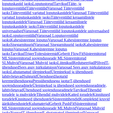
loputuskastid jaoks
Loputustorud
Tarvikud
Täite- ja
loputusventiilid
Täiteventiilid
Varuosad Täiteventiilid
jaoks
Täiteventiilid varjatud loputuskastidele
Varuosad Täiteventiilid
varjatud loputuskastidele jaoks
Täiteventiilid keraamilistele
loputuskastidele
Varuosad Täiteventiilid keraamilistele
loputuskastidele jaoks
Täiteventiilid loputuskastidele
universaalsed
Varuosad Täiteventiilid loputuskastidele universaalsed
jaoks
Loputusventiilid
Varuosad Loputusventiilid
jaoks
Kahesüsteemne loputus
Varuosad Kahesüsteemne loputus
jaoks
Sisegarnituurid
Varuosad Sisegarnituurid jaoks
Kahesüsteemne
loputus
Varuosad Kahesüsteemne loputus
jaoks
Tarvikud
Triger
Toitesüsteemid
Geberit FlowFit
Süsteemitorud
ML
Süsteemitorud soojendusseade ML
Süsteemitorud
SL
Muhvid
Varuosad Muhvid jaoks
Liitmikud
Redutseerijad
Põlved
T-
ühendused
Sees asuv tsirkulatsioon
Varuosad Sees asuv tsirkulatsioon
jaoks
Lahutamatud üleminekud
Üleminekud ja ühendused,
lahtivõetavad
Sulgurid
Ühendused
Jaoturid
keermeühendusega
Pressühendusega jaotur
T-ühendused
soojendusseadmele
Üleminekud ja ühendused soojendusseadmele,
lahtivõetavad
Ühendused soojendusseadmele
Tarvikud
Tihendid
torudele ja muhvidele
Tihendid muhvidele
Katted torudele
Kinnitused
torudele
Kinnitused ühendustele
Süsteemitihendid
Komplektid kruvid
äärikühendustele
Kulumaterjal
Geberit PushFit
Süsteemitorud
ML
Süsteemitorud soojendusseade ML
Muhvid
Varuosad Muhvid
jaoks
Nurgad
T-ühendused
Lahutamatud üleminekud
Varuosad