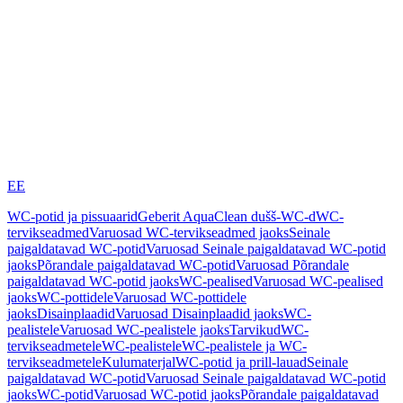
EE
WC-potid ja pissuaarid
Geberit AquaClean dušš-WC-d
WC-
tervikseadmed
Varuosad WC-tervikseadmed jaoks
Seinale
paigaldatavad WC-potid
Varuosad Seinale paigaldatavad WC-potid
jaoks
Põrandale paigaldatavad WC-potid
Varuosad Põrandale
paigaldatavad WC-potid jaoks
WC-pealised
Varuosad WC-pealised
jaoks
WC-pottidele
Varuosad WC-pottidele
jaoks
Disainplaadid
Varuosad Disainplaadid jaoks
WC-
pealistele
Varuosad WC-pealistele jaoks
Tarvikud
WC-
tervikseadmetele
WC-pealistele
WC-pealistele ja WC-
tervikseadmetele
Kulumaterjal
WC-potid ja prill-lauad
Seinale
paigaldatavad WC-potid
Varuosad Seinale paigaldatavad WC-potid
jaoks
WC-potid
Varuosad WC-potid jaoks
Põrandale paigaldatavad