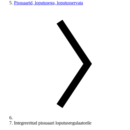
Pissuaarid, loputusega, loputusservata
Integreeritud pissuaari loputusregulaatorile