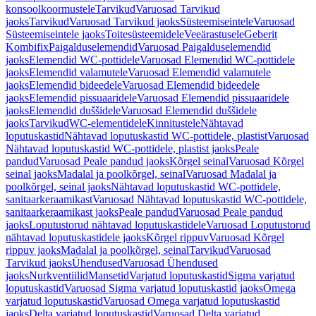
konsoolkoormustele
Tarvikud
Varuosad Tarvikud
jaoks
Tarvikud
Varuosad Tarvikud jaoks
Süsteemiseintele
Varuosad
Süsteemiseintele jaoks
Toitesüsteemidele
Veeärastusele
Geberit
Kombifix
Paigalduselemendid
Varuosad Paigalduselemendid
jaoks
Elemendid WC-pottidele
Varuosad Elemendid WC-pottidele
jaoks
Elemendid valamutele
Varuosad Elemendid valamutele
jaoks
Elemendid bideedele
Varuosad Elemendid bideedele
jaoks
Elemendid pissuaaridele
Varuosad Elemendid pissuaaridele
jaoks
Elemendid duššidele
Varuosad Elemendid duššidele
jaoks
Tarvikud
WC-elementidele
Kinnitustele
Nähtavad
loputuskastid
Nähtavad loputuskastid WC-pottidele, plastist
Varuosad
Nähtavad loputuskastid WC-pottidele, plastist jaoks
Peale
pandud
Varuosad Peale pandud jaoks
Kõrgel seinal
Varuosad Kõrgel
seinal jaoks
Madalal ja poolkõrgel, seinal
Varuosad Madalal ja
poolkõrgel, seinal jaoks
Nähtavad loputuskastid WC-pottidele,
sanitaarkeraamikast
Varuosad Nähtavad loputuskastid WC-pottidele,
sanitaarkeraamikast jaoks
Peale pandud
Varuosad Peale pandud
jaoks
Loputustorud nähtavad loputuskastidele
Varuosad Loputustorud
nähtavad loputuskastidele jaoks
Kõrgel rippuv
Varuosad Kõrgel
rippuv jaoks
Madalal ja poolkõrgel, seinal
Tarvikud
Varuosad
Tarvikud jaoks
Ühendused
Varuosad Ühendused
jaoks
Nurkventiilid
Mansetid
Varjatud loputuskastid
Sigma varjatud
loputuskastid
Varuosad Sigma varjatud loputuskastid jaoks
Omega
varjatud loputuskastid
Varuosad Omega varjatud loputuskastid
jaoks
Delta varjatud loputuskastid
Varuosad Delta varjatud