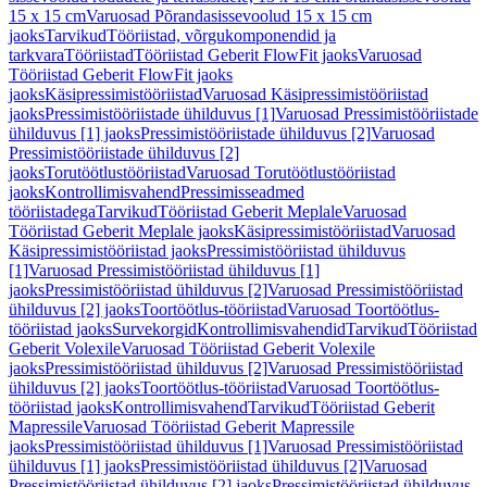
15 x 15 cm
Varuosad Põrandasissevoolud 15 x 15 cm
jaoks
Tarvikud
Tööriistad, võrgukomponendid ja
tarkvara
Tööriistad
Tööriistad Geberit FlowFit jaoks
Varuosad
Tööriistad Geberit FlowFit jaoks
jaoks
Käsipressimistööriistad
Varuosad Käsipressimistööriistad
jaoks
Pressimistööriistade ühilduvus [1]
Varuosad Pressimistööriistade
ühilduvus [1] jaoks
Pressimistööriistade ühilduvus [2]
Varuosad
Pressimistööriistade ühilduvus [2]
jaoks
Torutöötlustööriistad
Varuosad Torutöötlustööriistad
jaoks
Kontrollimisvahend
Pressimisseadmed
tööriistadega
Tarvikud
Tööriistad Geberit Meplale
Varuosad
Tööriistad Geberit Meplale jaoks
Käsipressimistööriistad
Varuosad
Käsipressimistööriistad jaoks
Pressimistööriistad ühilduvus
[1]
Varuosad Pressimistööriistad ühilduvus [1]
jaoks
Pressimistööriistad ühilduvus [2]
Varuosad Pressimistööriistad
ühilduvus [2] jaoks
Toortöötlus-tööriistad
Varuosad Toortöötlus-
tööriistad jaoks
Survekorgid
Kontrollimisvahendid
Tarvikud
Tööriistad
Geberit Volexile
Varuosad Tööriistad Geberit Volexile
jaoks
Pressimistööriistad ühilduvus [2]
Varuosad Pressimistööriistad
ühilduvus [2] jaoks
Toortöötlus-tööriistad
Varuosad Toortöötlus-
tööriistad jaoks
Kontrollimisvahend
Tarvikud
Tööriistad Geberit
Mapressile
Varuosad Tööriistad Geberit Mapressile
jaoks
Pressimistööriistad ühilduvus [1]
Varuosad Pressimistööriistad
ühilduvus [1] jaoks
Pressimistööriistad ühilduvus [2]
Varuosad
Pressimistööriistad ühilduvus [2] jaoks
Pressimistööriistad ühilduvus