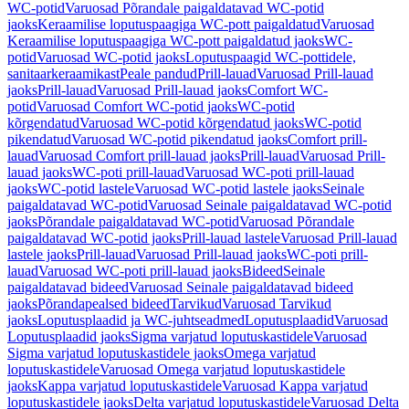
WC-potid
Varuosad Põrandale paigaldatavad WC-potid
jaoks
Keraamilise loputuspaagiga WC-pott paigaldatud
Varuosad
Keraamilise loputuspaagiga WC-pott paigaldatud jaoks
WC-
potid
Varuosad WC-potid jaoks
Loputuspaagid WC-pottidele,
sanitaarkeraamikast
Peale pandud
Prill-lauad
Varuosad Prill-lauad
jaoks
Prill-lauad
Varuosad Prill-lauad jaoks
Comfort WC-
potid
Varuosad Comfort WC-potid jaoks
WC-potid
kõrgendatud
Varuosad WC-potid kõrgendatud jaoks
WC-potid
pikendatud
Varuosad WC-potid pikendatud jaoks
Comfort prill-
lauad
Varuosad Comfort prill-lauad jaoks
Prill-lauad
Varuosad Prill-
lauad jaoks
WC-poti prill-lauad
Varuosad WC-poti prill-lauad
jaoks
WC-potid lastele
Varuosad WC-potid lastele jaoks
Seinale
paigaldatavad WC-potid
Varuosad Seinale paigaldatavad WC-potid
jaoks
Põrandale paigaldatavad WC-potid
Varuosad Põrandale
paigaldatavad WC-potid jaoks
Prill-lauad lastele
Varuosad Prill-lauad
lastele jaoks
Prill-lauad
Varuosad Prill-lauad jaoks
WC-poti prill-
lauad
Varuosad WC-poti prill-lauad jaoks
Bideed
Seinale
paigaldatavad bideed
Varuosad Seinale paigaldatavad bideed
jaoks
Põrandapealsed bideed
Tarvikud
Varuosad Tarvikud
jaoks
Loputusplaadid ja WC-juhtseadmed
Loputusplaadid
Varuosad
Loputusplaadid jaoks
Sigma varjatud loputuskastidele
Varuosad
Sigma varjatud loputuskastidele jaoks
Omega varjatud
loputuskastidele
Varuosad Omega varjatud loputuskastidele
jaoks
Kappa varjatud loputuskastidele
Varuosad Kappa varjatud
loputuskastidele jaoks
Delta varjatud loputuskastidele
Varuosad Delta