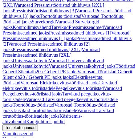
[2XL]
Varuosad Pressimistööriistad ühilduvus [2XL]
jaoks
Pressimistööriistad ühilduvus [3]
Varuosad Pressimistööriistad
ühilduvus [3] jaoks
Toortöötlus-tööriistad
Varuosad Toortöötlus-
tööriistad jaoks
Survekorgid
Varuosad Survekorgid
jaoks
Kontrollimisvahend
Tarvikud
Pressimisseadmed
Varuosad
Pressimisseadmed jaoks
Pressimisseadmed ühilduvus [1]
Varuosad
Pressimisseadmed ühilduvus [1] jaoks
Pressimisseadmed ühilduvus
[2]
Varuosad Pressimisseadmed ühilduvus [2]
jaoks
Pressimisseadmed ühilduvus [2XL]
Varuosad
Pressimisseadmed ühilduvus [2XL]
jaoks
Universaalkohvrid
Varuosad Universaalkohvrid
jaoks
Universaalkohvrid
Varuosad Universaalkohvrid jaoks
Tööriistad
Geberit Silent-db20 / Geberit PE jaoks
Varuosad Tööriistad Geberit
Silent-db20 / Geberit PE jaoks jaoks
Elektrikeevitus-
tööriistad
Varuosad Elektrikeevitus-tööriistad jaoks
Tarvikud
elektrikeevitus-tööriistadele
Peegelkeevitus-tööriistad
Varuosad
Peegelkeevitus-tööriistad jaoks
Tarvikud peegelkeevitus-
tööriistadele
Varuosad Tarvikud peegelkeevitus-tööriistadele
jaoks
Toortöötlus-tööriistad
Varuosad Toortöötlus-tööriistad
jaoks
Tarvikud torutöötlus-tööriistadele
Varuosad Tarvikud
torutöötlus-tööriistadele jaoks
Käsitsemis-
abivahendid
Kaugjuhtimispuldid
Tootekategooriad
Vannitoaseeriad