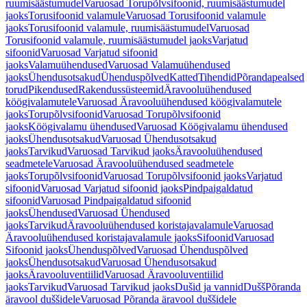
ruumisäästumudel
Varuosad Torupõlvsifoonid, ruumisäästumudel
jaoks
Torusifoonid valamule
Varuosad Torusifoonid valamule
jaoks
Torusifoonid valamule, ruumisäästumudel
Varuosad
Torusifoonid valamule, ruumisäästumudel jaoks
Varjatud
sifoonid
Varuosad Varjatud sifoonid
jaoks
Valamuühendused
Varuosad Valamuühendused
jaoks
Ühendusotsakud
Ühenduspõlved
Katted
Tihendid
Põrandapealsed
torud
Pikendused
Rakendussüsteemid
Äravooluühendused
köögivalamutele
Varuosad Äravooluühendused köögivalamutele
jaoks
Torupõlvsifoonid
Varuosad Torupõlvsifoonid
jaoks
Köögivalamu ühendused
Varuosad Köögivalamu ühendused
jaoks
Ühendusotsakud
Varuosad Ühendusotsakud
jaoks
Tarvikud
Varuosad Tarvikud jaoks
Äravooluühendused
seadmetele
Varuosad Äravooluühendused seadmetele
jaoks
Torupõlvsifoonid
Varuosad Torupõlvsifoonid jaoks
Varjatud
sifoonid
Varuosad Varjatud sifoonid jaoks
Pindpaigaldatud
sifoonid
Varuosad Pindpaigaldatud sifoonid
jaoks
Ühendused
Varuosad Ühendused
jaoks
Tarvikud
Äravooluühendused koristajavalamule
Varuosad
Äravooluühendused koristajavalamule jaoks
Sifoonid
Varuosad
Sifoonid jaoks
Ühenduspõlved
Varuosad Ühenduspõlved
jaoks
Ühendusotsakud
Varuosad Ühendusotsakud
jaoks
Äravooluventiilid
Varuosad Äravooluventiilid
jaoks
Tarvikud
Varuosad Tarvikud jaoks
Dušid ja vannid
Dušš
Põranda
äravool duššidele
Varuosad Põranda äravool duššidele