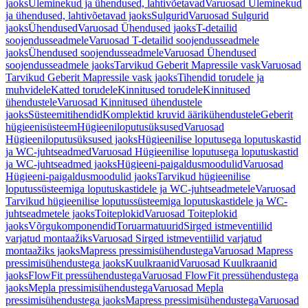
jaoks
Üleminekud ja ühendused, lahtivõetavad
Varuosad Üleminekud
ja ühendused, lahtivõetavad jaoks
Sulgurid
Varuosad Sulgurid
jaoks
Ühendused
Varuosad Ühendused jaoks
T-detailid
soojendusseadmele
Varuosad T-detailid soojendusseadmele
jaoks
Ühendused soojendusseadmele
Varuosad Ühendused
soojendusseadmele jaoks
Tarvikud Geberit Mapressile vask
Varuosad
Tarvikud Geberit Mapressile vask jaoks
Tihendid torudele ja
muhvidele
Katted torudele
Kinnitused torudele
Kinnitused
ühendustele
Varuosad Kinnitused ühendustele
jaoks
Süsteemitihendid
Komplektid kruvid äärikühendustele
Geberit
hügieenisüsteem
Hügieeniloputusüksused
Varuosad
Hügieeniloputusüksused jaoks
Hügieenilise loputusega loputuskastid
ja WC-juhtseadmed
Varuosad Hügieenilise loputusega loputuskastid
ja WC-juhtseadmed jaoks
Hügieeni-paigaldusmoodulid
Varuosad
Hügieeni-paigaldusmoodulid jaoks
Tarvikud hügieenilise
loputussüsteemiga loputuskastidele ja WC-juhtseadmetele
Varuosad
Tarvikud hügieenilise loputussüsteemiga loputuskastidele ja WC-
juhtseadmetele jaoks
Toiteplokid
Varuosad Toiteplokid
jaoks
Võrgukomponendid
Toruarmatuurid
Sirged istmeventiilid
varjatud montaažiks
Varuosad Sirged istmeventiilid varjatud
montaažiks jaoks
Mapress pressimisühendustega
Varuosad Mapress
pressimisühendustega jaoks
Kuulkraanid
Varuosad Kuulkraanid
jaoks
FlowFit pressühendustega
Varuosad FlowFit pressühendustega
jaoks
Mepla pressimisühendustega
Varuosad Mepla
pressimisühendustega jaoks
Mapress pressimisühendustega
Varuosad