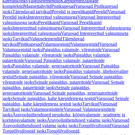
käterätikonks
Valguselemendid
Käepidemed
Jalgade
komplektid
Magnettahvlid
Pistikupesad
Varuosad Pistikupesad
jaoks
Täiendavad tarvikud
Peeglid ja peeglikapid
Peeglid
Varuosad
Peeglid jaoks
Integreeritud valgustusega
Varuosad Integreeritud
valgustusega jaoks
Peeglikapid
Varuosad Peeglikapid
jaoks
Integreeritud valgustusega
Varuosad Integreeritud valgustusega
jaoks
Integreeritud valgustuseta
Varuosad Integreeritud valgustuseta
jaoks
Tarvikud
Valguselemendid
Täiendavad
tarvikud
Pistikupesad
Valamusegistid
Valamusegistid
Varuosad
Valamusegistid jaoks
Paigaldus valamule, võrgutoide
Varuosad
Paigaldus valamule, võrgutoide jaoks
Paigaldus valamule,
patareitoide
Varuosad Paigaldus valamule, patareitoide
jaoks
Paigaldus valamule, generaatoritoide
Varuosad Paigaldus
valamule, generaatoritoide jaoks
Paigaldus valamule, ühehoovaline
segisti
Seinale paigaldus, võrgutoide
Varuosad Seinale paigaldus,
võrgutoide jaoks
Seinale paigaldus, patareitoide
Varuosad Seinale
paigaldus, patareitoide jaoks
Seinale paigaldus,
generaatoritoide
Varuosad Seinale paigaldus, generaatoritoide
jaoks
Seinale paigaldus, kahe käepidemega segisti
Varuosad Seinale
paigaldus, kahe käepidemega segisti jaoks
Tarvikud
Varuosad
Tarvikud jaoks
Valamusegistitele
Varuosad Valamusegistitele
jaoks
Äravooluühendused pesukoha, köögivalamute, seadmete ja
koristajavalamute jaoks
Äravooluühendused valamu jaoks
Varuosad
Äravooluühendused valamu jaoks jaoks
Torupõlvsifoonid
Varuosad
Torupõlvsifoonid jaoks
Torupõlvsifoonid,