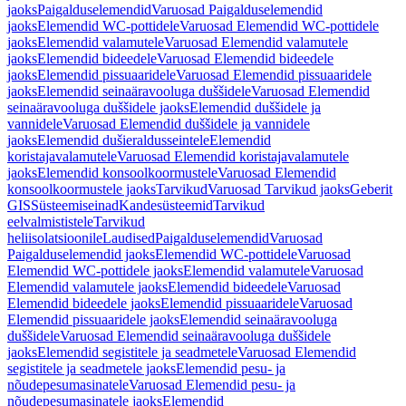
jaoks
Paigalduselemendid
Varuosad Paigalduselemendid
jaoks
Elemendid WC-pottidele
Varuosad Elemendid WC-pottidele
jaoks
Elemendid valamutele
Varuosad Elemendid valamutele
jaoks
Elemendid bideedele
Varuosad Elemendid bideedele
jaoks
Elemendid pissuaaridele
Varuosad Elemendid pissuaaridele
jaoks
Elemendid seinaäravooluga duššidele
Varuosad Elemendid
seinaäravooluga duššidele jaoks
Elemendid duššidele ja
vannidele
Varuosad Elemendid duššidele ja vannidele
jaoks
Elemendid dušieraldusseintele
Elemendid
koristajavalamutele
Varuosad Elemendid koristajavalamutele
jaoks
Elemendid konsoolkoormustele
Varuosad Elemendid
konsoolkoormustele jaoks
Tarvikud
Varuosad Tarvikud jaoks
Geberit
GIS
Süsteemiseinad
Kandesüsteemid
Tarvikud
eelvalmististele
Tarvikud
heliisolatsioonile
Laudised
Paigalduselemendid
Varuosad
Paigalduselemendid jaoks
Elemendid WC-pottidele
Varuosad
Elemendid WC-pottidele jaoks
Elemendid valamutele
Varuosad
Elemendid valamutele jaoks
Elemendid bideedele
Varuosad
Elemendid bideedele jaoks
Elemendid pissuaaridele
Varuosad
Elemendid pissuaaridele jaoks
Elemendid seinaäravooluga
duššidele
Varuosad Elemendid seinaäravooluga duššidele
jaoks
Elemendid segistitele ja seadmetele
Varuosad Elemendid
segistitele ja seadmetele jaoks
Elemendid pesu- ja
nõudepesumasinatele
Varuosad Elemendid pesu- ja
nõudepesumasinatele jaoks
Elemendid