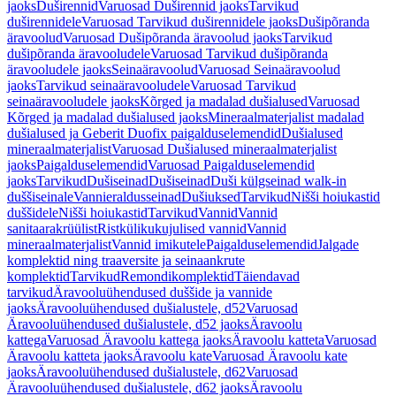
jaoks
Duširennid
Varuosad Duširennid jaoks
Tarvikud
duširennidele
Varuosad Tarvikud duširennidele jaoks
Dušipõranda
äravoolud
Varuosad Dušipõranda äravoolud jaoks
Tarvikud
dušipõranda äravooludele
Varuosad Tarvikud dušipõranda
äravooludele jaoks
Seinaäravoolud
Varuosad Seinaäravoolud
jaoks
Tarvikud seinaäravooludele
Varuosad Tarvikud
seinaäravooludele jaoks
Kõrged ja madalad dušialused
Varuosad
Kõrged ja madalad dušialused jaoks
Mineraalmaterjalist madalad
dušialused ja Geberit Duofix paigalduselemendid
Dušialused
mineraalmaterjalist
Varuosad Dušialused mineraalmaterjalist
jaoks
Paigalduselemendid
Varuosad Paigalduselemendid
jaoks
Tarvikud
Dušiseinad
Dušiseinad
Duši külgseinad walk-in
duššiseinale
Vannieraldusseinad
Dušiuksed
Tarvikud
Nišši hoiukastid
duššidele
Nišši hoiukastid
Tarvikud
Vannid
Vannid
sanitaarakrüülist
Ristkülikukujulised vannid
Vannid
mineraalmaterjalist
Vannid imikutele
Paigalduselemendid
Jalgade
komplektid ning traaversite ja seinaankrute
komplektid
Tarvikud
Remondikomplektid
Täiendavad
tarvikud
Äravooluühendused duššide ja vannide
jaoks
Äravooluühendused dušialustele, d52
Varuosad
Äravooluühendused dušialustele, d52 jaoks
Äravoolu
kattega
Varuosad Äravoolu kattega jaoks
Äravoolu katteta
Varuosad
Äravoolu katteta jaoks
Äravoolu kate
Varuosad Äravoolu kate
jaoks
Äravooluühendused dušialustele, d62
Varuosad
Äravooluühendused dušialustele, d62 jaoks
Äravoolu