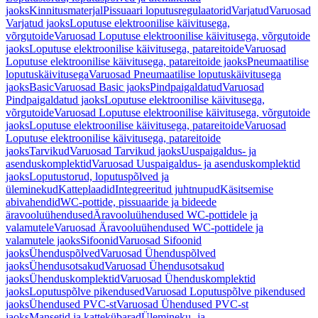
jaoks
Kinnitusmaterjal
Pissuaari loputusregulaatorid
Varjatud
Varuosad
Varjatud jaoks
Loputuse elektroonilise käivitusega,
võrgutoide
Varuosad Loputuse elektroonilise käivitusega, võrgutoide
jaoks
Loputuse elektroonilise käivitusega, patareitoide
Varuosad
Loputuse elektroonilise käivitusega, patareitoide jaoks
Pneumaatilise
loputuskäivitusega
Varuosad Pneumaatilise loputuskäivitusega
jaoks
Basic
Varuosad Basic jaoks
Pindpaigaldatud
Varuosad
Pindpaigaldatud jaoks
Loputuse elektroonilise käivitusega,
võrgutoide
Varuosad Loputuse elektroonilise käivitusega, võrgutoide
jaoks
Loputuse elektroonilise käivitusega, patareitoide
Varuosad
Loputuse elektroonilise käivitusega, patareitoide
jaoks
Tarvikud
Varuosad Tarvikud jaoks
Uuspaigaldus- ja
asenduskomplektid
Varuosad Uuspaigaldus- ja asenduskomplektid
jaoks
Loputustorud, loputuspõlved ja
üleminekud
Katteplaadid
Integreeritud juhtnupud
Käsitsemise
abivahendid
WC-pottide, pissuaaride ja bideede
äravooluühendused
Äravooluühendused WC-pottidele ja
valamutele
Varuosad Äravooluühendused WC-pottidele ja
valamutele jaoks
Sifoonid
Varuosad Sifoonid
jaoks
Ühenduspõlved
Varuosad Ühenduspõlved
jaoks
Ühendusotsakud
Varuosad Ühendusotsakud
jaoks
Ühenduskomplektid
Varuosad Ühenduskomplektid
jaoks
Loputuspõlve pikendused
Varuosad Loputuspõlve pikendused
jaoks
Ühendused PVC-st
Varuosad Ühendused PVC-st
jaoks
Mansetid ja kattekübarad
Ülemineku- ja