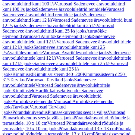
äravoolulehtrid kuni 100 l/s
Varuosad Sademevee äravoolulehtrid
kuni 100 l/s jaoks
Sademevee äravoolulehtrid rennidele
Varuosad
Sademevee äravoolulehtrid rennidele jaoks
Sademevee
äravoolulehtrid kuni 12 l/s
Varuosad Sademevee äravoolulehtrid kuni
12 l/s jaoks
Sademevee äravoolulehtrid kuni 25 l/s
Varuosad
Sademevee äravoolulehtrid kuni 25 l/s jaoks
Aurutõkke
elemendid
Varuosad Aurutõkke elemendid jaoks
Sademevee
äravoolulehtritele kuni 12 l/s
Varuosad Sademevee äravoolulehtritele
kuni 12 l/s jaoks
Sademevee äravoolulehtritele kuni 25
l/s
Avariiülevooludele
Varuosad Avariiülevooludele jaoks
Sademevee
äravoolulehtritele kuni 12 l/s
Varuosad Sademevee äravoolulehtritele
kuni 12 l/s jaoks
Sademevee äravoolulehtritele kuni 25 l/s
Varuosad
Sademevee äravoolulehtritele kuni 25 l/s
jaoks
Kinnitused
Kinnitussüsteem d40–200
Kinnitussüsteem d250–
315
Tarvikud
Varuosad Tarvikud jaoks
Sademevee
äravoolulehtritele
Varuosad Sademevee äravoolulehtritele
jaoks
Kinnitustele
Harilik katusekuivendus
Sademevee
äravoolulehtrid
Varuosad Sademevee äravoolulehtrid
jaoks
Aurutõkke elemendid
Varuosad Aurutõkke elemendid
jaoks
Tarvikud
Varuosad Tarvikud
jaoks
Põrandakuivendus
Pinnasekuivendus sees ja väljas
Varuosad
Pinnasekuivendus sees ja väljas jaoks
Põrandaäravoolud rõdudele ja
terrassidele, 10 x 10 cm
Varuosad Põrandaäravoolud rõdudele ja
terrassidele, 10 x 10 cm jaoks
Põrandaäravoolud 13 x 13 cm
Põranda
sissevoolud rõdudele ja terrassidele, 13 x 13 cm
Põrandasissevoolud