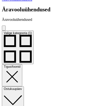
Äravooluühendused
Äravooluühendused
Valige kategooria (1)
Tigusifoonid
Ostukuupäev