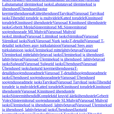
Lahutamatud üleminekud jaoks
Lahutatavad üleminekud ja
ühendused
Ühendused
Jaotur
keermeühendusega
Kütteühendused
Tarvikud
Varuosad Tarvikud
jaoks
Tihendid torudele ja muhvidele
Katted torudele
Kinnitused
torudele
Kinnitused ühendustele
Varuosad Kinnitused ühendustele
jaoks
Geberit Mepla
Süsteemitorud ML
Süsteemitorud
soojendusseade ML
Muhvid
Varuosad Muhvid
jaoks
Liitmikud
Varuosad Liitmikud jaoks
Siirmikud
Varuosad
Siirmikud jaoks
Nurk
Varuosad Nurk jaoks
T-detailid
Varuosad T-
detailid jaoks
Sees asuv tsirkulatsioon
Varuosad Sees asuv
tsirkulatsioon jaoks
Üleminekud mittelahtivõetavad
Varuosad
Üleminekud mittelahtivõetavad jaoks
Üleminekud ja ühendused,
lahtivõetavad
Varuosad Üleminekud ja ühendused, lahtivõetavad
jaoks
Sulgurid
Varuosad Sulgurid jaoks
Ühendused
Varuosad
Ühendused jaoks
Jaoturid keermeühendusega
T-
detailidsoojendusseadmele
Varuosad T-detailidsoojendusseadmele
jaoks
Ühendused soojendusseadmele
Varuosad Ühendused
soojendusseadmele jaoks
Tarvikud
Varuosad Tarvikud jaoks
Tihendid
torudele ja muhvidele
Katted torudele
Kinnitused torudele
Kinnitused
ühendustele
Varuosad Kinnitused ühendustele
jaoks
Süsteemitihendid
Komplektid kruvid äärikühendustele
Geberit
Volex
Süsteemitorud soojendusseade SL
Muhvid
Varuosad Muhvid
jaoks
Üleminekud ja ühendused, lahtivõetavad
Varuosad Üleminekud
ja ühendused, lahtivõetavad jaoks
Ühendused
Jaoturid