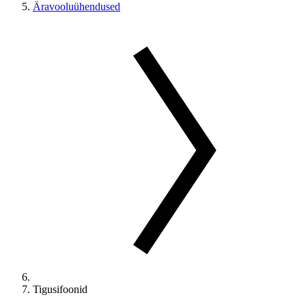
Äravooluühendused
Tigusifoonid