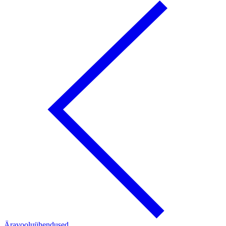
Äravooluühendused