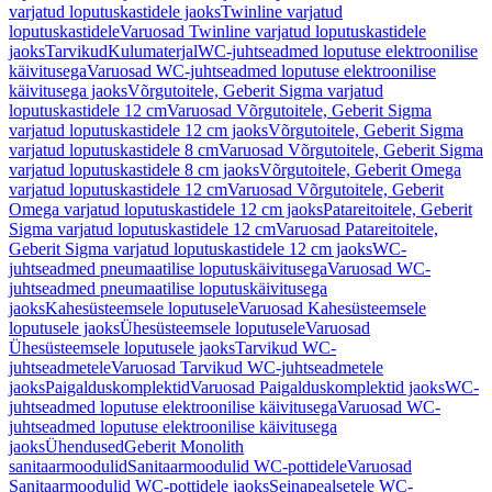
varjatud loputuskastidele jaoks
Twinline varjatud
loputuskastidele
Varuosad Twinline varjatud loputuskastidele
jaoks
Tarvikud
Kulumaterjal
WC-juhtseadmed loputuse elektroonilise
käivitusega
Varuosad WC-juhtseadmed loputuse elektroonilise
käivitusega jaoks
Võrgutoitele, Geberit Sigma varjatud
loputuskastidele 12 cm
Varuosad Võrgutoitele, Geberit Sigma
varjatud loputuskastidele 12 cm jaoks
Võrgutoitele, Geberit Sigma
varjatud loputuskastidele 8 cm
Varuosad Võrgutoitele, Geberit Sigma
varjatud loputuskastidele 8 cm jaoks
Võrgutoitele, Geberit Omega
varjatud loputuskastidele 12 cm
Varuosad Võrgutoitele, Geberit
Omega varjatud loputuskastidele 12 cm jaoks
Patareitoitele, Geberit
Sigma varjatud loputuskastidele 12 cm
Varuosad Patareitoitele,
Geberit Sigma varjatud loputuskastidele 12 cm jaoks
WC-
juhtseadmed pneumaatilise loputuskäivitusega
Varuosad WC-
juhtseadmed pneumaatilise loputuskäivitusega
jaoks
Kahesüsteemsele loputusele
Varuosad Kahesüsteemsele
loputusele jaoks
Ühesüsteemsele loputusele
Varuosad
Ühesüsteemsele loputusele jaoks
Tarvikud WC-
juhtseadmetele
Varuosad Tarvikud WC-juhtseadmetele
jaoks
Paigalduskomplektid
Varuosad Paigalduskomplektid jaoks
WC-
juhtseadmed loputuse elektroonilise käivitusega
Varuosad WC-
juhtseadmed loputuse elektroonilise käivitusega
jaoks
Ühendused
Geberit Monolith
sanitaarmoodulid
Sanitaarmoodulid WC-pottidele
Varuosad
Sanitaarmoodulid WC-pottidele jaoks
Seinapealsetele WC-