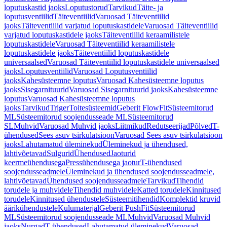
loputuskastid jaoks
Loputustorud
Tarvikud
Täite- ja
loputusventiilid
Täiteventiilid
Varuosad Täiteventiilid
jaoks
Täiteventiilid varjatud loputuskastidele
Varuosad Täiteventiilid
varjatud loputuskastidele jaoks
Täiteventiilid keraamilistele
loputuskastidele
Varuosad Täiteventiilid keraamilistele
loputuskastidele jaoks
Täiteventiilid loputuskastidele
universaalsed
Varuosad Täiteventiilid loputuskastidele universaalsed
jaoks
Loputusventiilid
Varuosad Loputusventiilid
jaoks
Kahesüsteemne loputus
Varuosad Kahesüsteemne loputus
jaoks
Sisegarnituurid
Varuosad Sisegarnituurid jaoks
Kahesüsteemne
loputus
Varuosad Kahesüsteemne loputus
jaoks
Tarvikud
Triger
Toitesüsteemid
Geberit FlowFit
Süsteemitorud
ML
Süsteemitorud soojendusseade ML
Süsteemitorud
SL
Muhvid
Varuosad Muhvid jaoks
Liitmikud
Redutseerijad
Põlved
T-
ühendused
Sees asuv tsirkulatsioon
Varuosad Sees asuv tsirkulatsioon
jaoks
Lahutamatud üleminekud
Üleminekud ja ühendused,
lahtivõetavad
Sulgurid
Ühendused
Jaoturid
keermeühendusega
Pressühendusega jaotur
T-ühendused
soojendusseadmele
Üleminekud ja ühendused soojendusseadmele,
lahtivõetavad
Ühendused soojendusseadmele
Tarvikud
Tihendid
torudele ja muhvidele
Tihendid muhvidele
Katted torudele
Kinnitused
torudele
Kinnitused ühendustele
Süsteemitihendid
Komplektid kruvid
äärikühendustele
Kulumaterjal
Geberit PushFit
Süsteemitorud
ML
Süsteemitorud soojendusseade ML
Muhvid
Varuosad Muhvid
jaoks
Nurgad
T-ühendused
Lahutamatud üleminekud
Varuosad