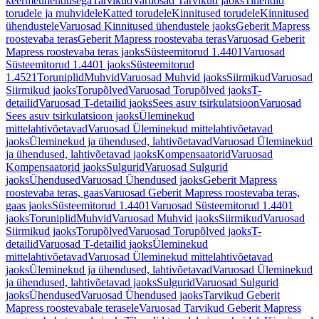
keermeühendusega
Tarvikud
Varuosad Tarvikud jaoks
Tihendid
torudele ja muhvidele
Katted torudele
Kinnitused torudele
Kinnitused
ühendustele
Varuosad Kinnitused ühendustele jaoks
Geberit Mapress
roostevaba teras
Geberit Mapress roostevaba teras
Varuosad Geberit
Mapress roostevaba teras jaoks
Süsteemitorud 1.4401
Varuosad
Süsteemitorud 1.4401 jaoks
Süsteemitorud
1.4521
Toruniplid
Muhvid
Varuosad Muhvid jaoks
Siirmikud
Varuosad
Siirmikud jaoks
Torupõlved
Varuosad Torupõlved jaoks
T-
detailid
Varuosad T-detailid jaoks
Sees asuv tsirkulatsioon
Varuosad
Sees asuv tsirkulatsioon jaoks
Üleminekud
mittelahtivõetavad
Varuosad Üleminekud mittelahtivõetavad
jaoks
Üleminekud ja ühendused, lahtivõetavad
Varuosad Üleminekud
ja ühendused, lahtivõetavad jaoks
Kompensaatorid
Varuosad
Kompensaatorid jaoks
Sulgurid
Varuosad Sulgurid
jaoks
Ühendused
Varuosad Ühendused jaoks
Geberit Mapress
roostevaba teras, gaas
Varuosad Geberit Mapress roostevaba teras,
gaas jaoks
Süsteemitorud 1.4401
Varuosad Süsteemitorud 1.4401
jaoks
Toruniplid
Muhvid
Varuosad Muhvid jaoks
Siirmikud
Varuosad
Siirmikud jaoks
Torupõlved
Varuosad Torupõlved jaoks
T-
detailid
Varuosad T-detailid jaoks
Üleminekud
mittelahtivõetavad
Varuosad Üleminekud mittelahtivõetavad
jaoks
Üleminekud ja ühendused, lahtivõetavad
Varuosad Üleminekud
ja ühendused, lahtivõetavad jaoks
Sulgurid
Varuosad Sulgurid
jaoks
Ühendused
Varuosad Ühendused jaoks
Tarvikud Geberit
Mapress roostevabale terasele
Varuosad Tarvikud Geberit Mapress