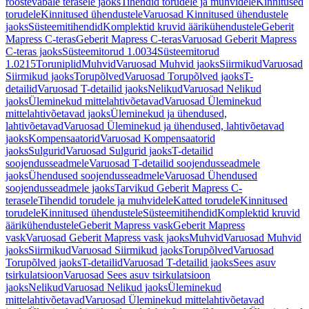
roostevabale terasele jaoks
Tihendid torudele ja muhvidele
Kinnitused
torudele
Kinnitused ühendustele
Varuosad Kinnitused ühendustele
jaoks
Süsteemitihendid
Komplektid kruvid äärikühendustele
Geberit
Mapress C-teras
Geberit Mapress C-teras
Varuosad Geberit Mapress
C-teras jaoks
Süsteemitorud 1.0034
Süsteemitorud
1.0215
Toruniplid
Muhvid
Varuosad Muhvid jaoks
Siirmikud
Varuosad
Siirmikud jaoks
Torupõlved
Varuosad Torupõlved jaoks
T-
detailid
Varuosad T-detailid jaoks
Nelikud
Varuosad Nelikud
jaoks
Üleminekud mittelahtivõetavad
Varuosad Üleminekud
mittelahtivõetavad jaoks
Üleminekud ja ühendused,
lahtivõetavad
Varuosad Üleminekud ja ühendused, lahtivõetavad
jaoks
Kompensaatorid
Varuosad Kompensaatorid
jaoks
Sulgurid
Varuosad Sulgurid jaoks
T-detailid
soojendusseadmele
Varuosad T-detailid soojendusseadmele
jaoks
Ühendused soojendusseadmele
Varuosad Ühendused
soojendusseadmele jaoks
Tarvikud Geberit Mapress C-
terasele
Tihendid torudele ja muhvidele
Katted torudele
Kinnitused
torudele
Kinnitused ühendustele
Süsteemitihendid
Komplektid kruvid
äärikühendustele
Geberit Mapress vask
Geberit Mapress
vask
Varuosad Geberit Mapress vask jaoks
Muhvid
Varuosad Muhvid
jaoks
Siirmikud
Varuosad Siirmikud jaoks
Torupõlved
Varuosad
Torupõlved jaoks
T-detailid
Varuosad T-detailid jaoks
Sees asuv
tsirkulatsioon
Varuosad Sees asuv tsirkulatsioon
jaoks
Nelikud
Varuosad Nelikud jaoks
Üleminekud
mittelahtivõetavad
Varuosad Üleminekud mittelahtivõetavad