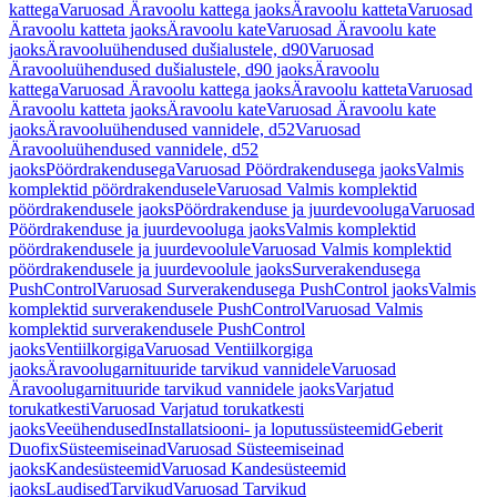
kattega
Varuosad Äravoolu kattega jaoks
Äravoolu katteta
Varuosad
Äravoolu katteta jaoks
Äravoolu kate
Varuosad Äravoolu kate
jaoks
Äravooluühendused dušialustele, d90
Varuosad
Äravooluühendused dušialustele, d90 jaoks
Äravoolu
kattega
Varuosad Äravoolu kattega jaoks
Äravoolu katteta
Varuosad
Äravoolu katteta jaoks
Äravoolu kate
Varuosad Äravoolu kate
jaoks
Äravooluühendused vannidele, d52
Varuosad
Äravooluühendused vannidele, d52
jaoks
Pöördrakendusega
Varuosad Pöördrakendusega jaoks
Valmis
komplektid pöördrakendusele
Varuosad Valmis komplektid
pöördrakendusele jaoks
Pöördrakenduse ja juurdevooluga
Varuosad
Pöördrakenduse ja juurdevooluga jaoks
Valmis komplektid
pöördrakendusele ja juurdevoolule
Varuosad Valmis komplektid
pöördrakendusele ja juurdevoolule jaoks
Surverakendusega
PushControl
Varuosad Surverakendusega PushControl jaoks
Valmis
komplektid surverakendusele PushControl
Varuosad Valmis
komplektid surverakendusele PushControl
jaoks
Ventiilkorgiga
Varuosad Ventiilkorgiga
jaoks
Äravoolugarnituuride tarvikud vannidele
Varuosad
Äravoolugarnituuride tarvikud vannidele jaoks
Varjatud
torukatkesti
Varuosad Varjatud torukatkesti
jaoks
Veeühendused
Installatsiooni- ja loputussüsteemid
Geberit
Duofix
Süsteemiseinad
Varuosad Süsteemiseinad
jaoks
Kandesüsteemid
Varuosad Kandesüsteemid
jaoks
Laudised
Tarvikud
Varuosad Tarvikud