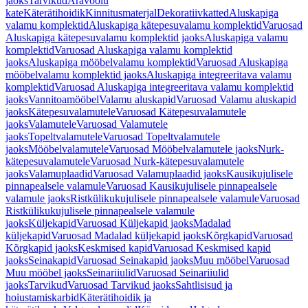
jaoks
Tarvikud
Äravoolu
kate
Käterätihoidik
Kinnitusmaterjal
Dekoratiivkatted
Aluskapiga
valamu komplektid
Aluskapiga kätepesuvalamu komplektid
Varuosad
Aluskapiga kätepesuvalamu komplektid jaoks
Aluskapiga valamu
komplektid
Varuosad Aluskapiga valamu komplektid
jaoks
Aluskapiga mööbelvalamu komplektid
Varuosad Aluskapiga
mööbelvalamu komplektid jaoks
Aluskapiga integreeritava valamu
komplektid
Varuosad Aluskapiga integreeritava valamu komplektid
jaoks
Vannitoamööbel
Valamu aluskapid
Varuosad Valamu aluskapid
jaoks
Kätepesuvalamutele
Varuosad Kätepesuvalamutele
jaoks
Valamutele
Varuosad Valamutele
jaoks
Topeltvalamutele
Varuosad Topeltvalamutele
jaoks
Mööbelvalamutele
Varuosad Mööbelvalamutele jaoks
Nurk-
kätepesuvalamutele
Varuosad Nurk-kätepesuvalamutele
jaoks
Valamuplaadid
Varuosad Valamuplaadid jaoks
Kausikujulisele
pinnapealsele valamule
Varuosad Kausikujulisele pinnapealsele
valamule jaoks
Ristkülikukujulisele pinnapealsele valamule
Varuosad
Ristkülikukujulisele pinnapealsele valamule
jaoks
Küljekapid
Varuosad Küljekapid jaoks
Madalad
küljekapid
Varuosad Madalad küljekapid jaoks
Kõrgkapid
Varuosad
Kõrgkapid jaoks
Keskmised kapid
Varuosad Keskmised kapid
jaoks
Seinakapid
Varuosad Seinakapid jaoks
Muu mööbel
Varuosad
Muu mööbel jaoks
Seinariiulid
Varuosad Seinariiulid
jaoks
Tarvikud
Varuosad Tarvikud jaoks
Sahtlisisud ja
hoiustamiskarbid
Käterätihoidik ja