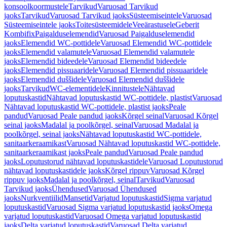
konsoolkoormustele
Tarvikud
Varuosad Tarvikud
jaoks
Tarvikud
Varuosad Tarvikud jaoks
Süsteemiseintele
Varuosad
Süsteemiseintele jaoks
Toitesüsteemidele
Veeärastusele
Geberit
Kombifix
Paigalduselemendid
Varuosad Paigalduselemendid
jaoks
Elemendid WC-pottidele
Varuosad Elemendid WC-pottidele
jaoks
Elemendid valamutele
Varuosad Elemendid valamutele
jaoks
Elemendid bideedele
Varuosad Elemendid bideedele
jaoks
Elemendid pissuaaridele
Varuosad Elemendid pissuaaridele
jaoks
Elemendid duššidele
Varuosad Elemendid duššidele
jaoks
Tarvikud
WC-elementidele
Kinnitustele
Nähtavad
loputuskastid
Nähtavad loputuskastid WC-pottidele, plastist
Varuosad
Nähtavad loputuskastid WC-pottidele, plastist jaoks
Peale
pandud
Varuosad Peale pandud jaoks
Kõrgel seinal
Varuosad Kõrgel
seinal jaoks
Madalal ja poolkõrgel, seinal
Varuosad Madalal ja
poolkõrgel, seinal jaoks
Nähtavad loputuskastid WC-pottidele,
sanitaarkeraamikast
Varuosad Nähtavad loputuskastid WC-pottidele,
sanitaarkeraamikast jaoks
Peale pandud
Varuosad Peale pandud
jaoks
Loputustorud nähtavad loputuskastidele
Varuosad Loputustorud
nähtavad loputuskastidele jaoks
Kõrgel rippuv
Varuosad Kõrgel
rippuv jaoks
Madalal ja poolkõrgel, seinal
Tarvikud
Varuosad
Tarvikud jaoks
Ühendused
Varuosad Ühendused
jaoks
Nurkventiilid
Mansetid
Varjatud loputuskastid
Sigma varjatud
loputuskastid
Varuosad Sigma varjatud loputuskastid jaoks
Omega
varjatud loputuskastid
Varuosad Omega varjatud loputuskastid
jaoks
Delta varjatud loputuskastid
Varuosad Delta varjatud