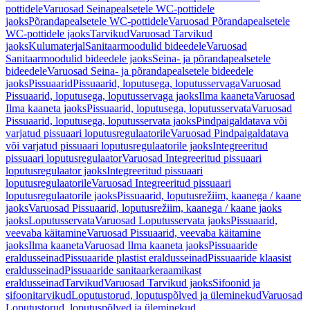
pottidele
Varuosad Seinapealsetele WC-pottidele
jaoks
Põrandapealsetele WC-pottidele
Varuosad Põrandapealsetele
WC-pottidele jaoks
Tarvikud
Varuosad Tarvikud
jaoks
Kulumaterjal
Sanitaarmoodulid bideedele
Varuosad
Sanitaarmoodulid bideedele jaoks
Seina- ja põrandapealsetele
bideedele
Varuosad Seina- ja põrandapealsetele bideedele
jaoks
Pissuaarid
Pissuaarid, loputusega, loputusservaga
Varuosad
Pissuaarid, loputusega, loputusservaga jaoks
Ilma kaaneta
Varuosad
Ilma kaaneta jaoks
Pissuaarid, loputusega, loputusservata
Varuosad
Pissuaarid, loputusega, loputusservata jaoks
Pindpaigaldatava või
varjatud pissuaari loputusregulaatorile
Varuosad Pindpaigaldatava
või varjatud pissuaari loputusregulaatorile jaoks
Integreeritud
pissuaari loputusregulaator
Varuosad Integreeritud pissuaari
loputusregulaator jaoks
Integreeritud pissuaari
loputusregulaatorile
Varuosad Integreeritud pissuaari
loputusregulaatorile jaoks
Pissuaarid, loputusrežiim, kaanega / kaane
jaoks
Varuosad Pissuaarid, loputusrežiim, kaanega / kaane jaoks
jaoks
Loputusservata
Varuosad Loputusservata jaoks
Pissuaarid,
veevaba käitamine
Varuosad Pissuaarid, veevaba käitamine
jaoks
Ilma kaaneta
Varuosad Ilma kaaneta jaoks
Pissuaaride
eraldusseinad
Pissuaaride plastist eraldusseinad
Pissuaaride klaasist
eraldusseinad
Pissuaaride sanitaarkeraamikast
eraldusseinad
Tarvikud
Varuosad Tarvikud jaoks
Sifoonid ja
sifoonitarvikud
Loputustorud, loputuspõlved ja üleminekud
Varuosad
Loputustorud, loputuspõlved ja üleminekud