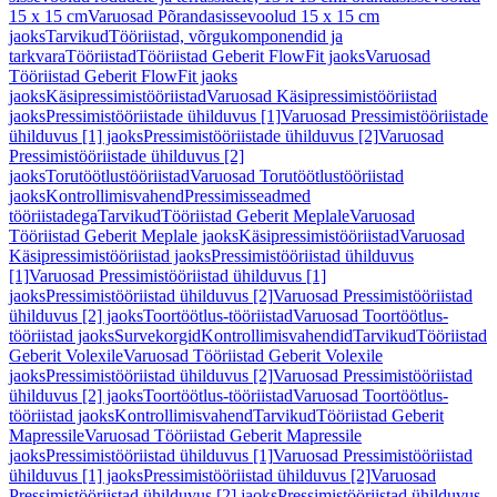
15 x 15 cm
Varuosad Põrandasissevoolud 15 x 15 cm
jaoks
Tarvikud
Tööriistad, võrgukomponendid ja
tarkvara
Tööriistad
Tööriistad Geberit FlowFit jaoks
Varuosad
Tööriistad Geberit FlowFit jaoks
jaoks
Käsipressimistööriistad
Varuosad Käsipressimistööriistad
jaoks
Pressimistööriistade ühilduvus [1]
Varuosad Pressimistööriistade
ühilduvus [1] jaoks
Pressimistööriistade ühilduvus [2]
Varuosad
Pressimistööriistade ühilduvus [2]
jaoks
Torutöötlustööriistad
Varuosad Torutöötlustööriistad
jaoks
Kontrollimisvahend
Pressimisseadmed
tööriistadega
Tarvikud
Tööriistad Geberit Meplale
Varuosad
Tööriistad Geberit Meplale jaoks
Käsipressimistööriistad
Varuosad
Käsipressimistööriistad jaoks
Pressimistööriistad ühilduvus
[1]
Varuosad Pressimistööriistad ühilduvus [1]
jaoks
Pressimistööriistad ühilduvus [2]
Varuosad Pressimistööriistad
ühilduvus [2] jaoks
Toortöötlus-tööriistad
Varuosad Toortöötlus-
tööriistad jaoks
Survekorgid
Kontrollimisvahendid
Tarvikud
Tööriistad
Geberit Volexile
Varuosad Tööriistad Geberit Volexile
jaoks
Pressimistööriistad ühilduvus [2]
Varuosad Pressimistööriistad
ühilduvus [2] jaoks
Toortöötlus-tööriistad
Varuosad Toortöötlus-
tööriistad jaoks
Kontrollimisvahend
Tarvikud
Tööriistad Geberit
Mapressile
Varuosad Tööriistad Geberit Mapressile
jaoks
Pressimistööriistad ühilduvus [1]
Varuosad Pressimistööriistad
ühilduvus [1] jaoks
Pressimistööriistad ühilduvus [2]
Varuosad
Pressimistööriistad ühilduvus [2] jaoks
Pressimistööriistad ühilduvus