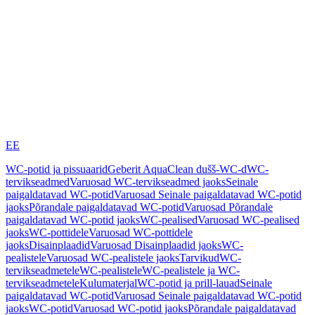
EE
WC-potid ja pissuaarid
Geberit AquaClean dušš-WC-d
WC-
tervikseadmed
Varuosad WC-tervikseadmed jaoks
Seinale
paigaldatavad WC-potid
Varuosad Seinale paigaldatavad WC-potid
jaoks
Põrandale paigaldatavad WC-potid
Varuosad Põrandale
paigaldatavad WC-potid jaoks
WC-pealised
Varuosad WC-pealised
jaoks
WC-pottidele
Varuosad WC-pottidele
jaoks
Disainplaadid
Varuosad Disainplaadid jaoks
WC-
pealistele
Varuosad WC-pealistele jaoks
Tarvikud
WC-
tervikseadmetele
WC-pealistele
WC-pealistele ja WC-
tervikseadmetele
Kulumaterjal
WC-potid ja prill-lauad
Seinale
paigaldatavad WC-potid
Varuosad Seinale paigaldatavad WC-potid
jaoks
WC-potid
Varuosad WC-potid jaoks
Põrandale paigaldatavad