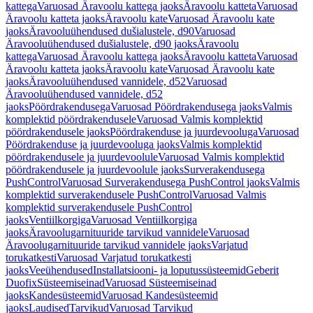
kattega
Varuosad Äravoolu kattega jaoks
Äravoolu katteta
Varuosad
Äravoolu katteta jaoks
Äravoolu kate
Varuosad Äravoolu kate
jaoks
Äravooluühendused dušialustele, d90
Varuosad
Äravooluühendused dušialustele, d90 jaoks
Äravoolu
kattega
Varuosad Äravoolu kattega jaoks
Äravoolu katteta
Varuosad
Äravoolu katteta jaoks
Äravoolu kate
Varuosad Äravoolu kate
jaoks
Äravooluühendused vannidele, d52
Varuosad
Äravooluühendused vannidele, d52
jaoks
Pöördrakendusega
Varuosad Pöördrakendusega jaoks
Valmis
komplektid pöördrakendusele
Varuosad Valmis komplektid
pöördrakendusele jaoks
Pöördrakenduse ja juurdevooluga
Varuosad
Pöördrakenduse ja juurdevooluga jaoks
Valmis komplektid
pöördrakendusele ja juurdevoolule
Varuosad Valmis komplektid
pöördrakendusele ja juurdevoolule jaoks
Surverakendusega
PushControl
Varuosad Surverakendusega PushControl jaoks
Valmis
komplektid surverakendusele PushControl
Varuosad Valmis
komplektid surverakendusele PushControl
jaoks
Ventiilkorgiga
Varuosad Ventiilkorgiga
jaoks
Äravoolugarnituuride tarvikud vannidele
Varuosad
Äravoolugarnituuride tarvikud vannidele jaoks
Varjatud
torukatkesti
Varuosad Varjatud torukatkesti
jaoks
Veeühendused
Installatsiooni- ja loputussüsteemid
Geberit
Duofix
Süsteemiseinad
Varuosad Süsteemiseinad
jaoks
Kandesüsteemid
Varuosad Kandesüsteemid
jaoks
Laudised
Tarvikud
Varuosad Tarvikud