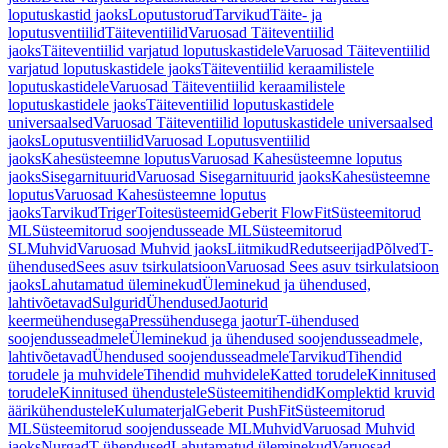
loputuskastid jaoks
Loputustorud
Tarvikud
Täite- ja
loputusventiilid
Täiteventiilid
Varuosad Täiteventiilid
jaoks
Täiteventiilid varjatud loputuskastidele
Varuosad Täiteventiilid
varjatud loputuskastidele jaoks
Täiteventiilid keraamilistele
loputuskastidele
Varuosad Täiteventiilid keraamilistele
loputuskastidele jaoks
Täiteventiilid loputuskastidele
universaalsed
Varuosad Täiteventiilid loputuskastidele universaalsed
jaoks
Loputusventiilid
Varuosad Loputusventiilid
jaoks
Kahesüsteemne loputus
Varuosad Kahesüsteemne loputus
jaoks
Sisegarnituurid
Varuosad Sisegarnituurid jaoks
Kahesüsteemne
loputus
Varuosad Kahesüsteemne loputus
jaoks
Tarvikud
Triger
Toitesüsteemid
Geberit FlowFit
Süsteemitorud
ML
Süsteemitorud soojendusseade ML
Süsteemitorud
SL
Muhvid
Varuosad Muhvid jaoks
Liitmikud
Redutseerijad
Põlved
T-
ühendused
Sees asuv tsirkulatsioon
Varuosad Sees asuv tsirkulatsioon
jaoks
Lahutamatud üleminekud
Üleminekud ja ühendused,
lahtivõetavad
Sulgurid
Ühendused
Jaoturid
keermeühendusega
Pressühendusega jaotur
T-ühendused
soojendusseadmele
Üleminekud ja ühendused soojendusseadmele,
lahtivõetavad
Ühendused soojendusseadmele
Tarvikud
Tihendid
torudele ja muhvidele
Tihendid muhvidele
Katted torudele
Kinnitused
torudele
Kinnitused ühendustele
Süsteemitihendid
Komplektid kruvid
äärikühendustele
Kulumaterjal
Geberit PushFit
Süsteemitorud
ML
Süsteemitorud soojendusseade ML
Muhvid
Varuosad Muhvid
jaoks
Nurgad
T-ühendused
Lahutamatud üleminekud
Varuosad