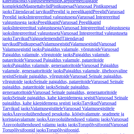
käterätikonks
Valguselemendid
Käepidemed
Jalgade
komplektid
Magnettahvlid
Pistikupesad
Varuosad Pistikupesad
jaoks
Täiendavad tarvikud
Peeglid ja peeglikapid
Peeglid
Varuosad
Peeglid jaoks
Integreeritud valgustusega
Varuosad Integreeritud
valgustusega jaoks
Peeglikapid
Varuosad Peeglikapid
jaoks
Integreeritud valgustusega
Varuosad Integreeritud valgustusega
jaoks
Integreeritud valgustuseta
Varuosad Integreeritud valgustuseta
jaoks
Tarvikud
Valguselemendid
Täiendavad
tarvikud
Pistikupesad
Valamusegistid
Valamusegistid
Varuosad
Valamusegistid jaoks
Paigaldus valamule, võrgutoide
Varuosad
Paigaldus valamule, võrgutoide jaoks
Paigaldus valamule,
patareitoide
Varuosad Paigaldus valamule, patareitoide
jaoks
Paigaldus valamule, generaatoritoide
Varuosad Paigaldus
valamule, generaatoritoide jaoks
Paigaldus valamule, ühehoovaline
segisti
Seinale paigaldus, võrgutoide
Varuosad Seinale paigaldus,
võrgutoide jaoks
Seinale paigaldus, patareitoide
Varuosad Seinale
paigaldus, patareitoide jaoks
Seinale paigaldus,
generaatoritoide
Varuosad Seinale paigaldus, generaatoritoide
jaoks
Seinale paigaldus, kahe käepidemega segisti
Varuosad Seinale
paigaldus, kahe käepidemega segisti jaoks
Tarvikud
Varuosad
Tarvikud jaoks
Valamusegistitele
Varuosad Valamusegistitele
jaoks
Äravooluühendused pesukoha, köögivalamute, seadmete ja
koristajavalamute jaoks
Äravooluühendused valamu jaoks
Varuosad
Äravooluühendused valamu jaoks jaoks
Torupõlvsifoonid
Varuosad
Torupõlvsifoonid jaoks
Torupõlvsifoonid,