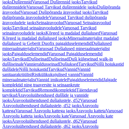
jaoks
Duširennid
Varuosad Duširennid jaoks
Tarvikud
duširennidele
Varuosad Tarvikud duširennidele jaoks
Dušipõranda
äravoolud
Varuosad Dušipõranda äravoolud jaoks
Tarvikud
dušipõranda äravooludele
Varuosad Tarvikud dušipõranda
äravooludele jaoks
Seinaäravoolud
Varuosad Seinaäravoolud
jaoks
Tarvikud seinaäravooludele
Varuosad Tarvikud
seinaäravooludele jaoks
Kõrged ja madalad dušialused
Varuosad
Kõrged ja madalad dušialused jaoks
Mineraalmaterjalist madalad
dušialused ja Geberit Duofix paigalduselemendid
Dušialused
mineraalmaterjalist
Varuosad Dušialused mineraalmaterjalist
jaoks
Paigalduselemendid
Varuosad Paigalduselemendid
jaoks
Tarvikud
Dušiseinad
Dušiseinad
Duši külgseinad walk-in
duššiseinale
Vannieraldusseinad
Dušiuksed
Tarvikud
Nišši hoiukastid
duššidele
Nišši hoiukastid
Tarvikud
Vannid
Vannid
sanitaarakrüülist
Ristkülikukujulised vannid
Vannid
mineraalmaterjalist
Vannid imikutele
Paigalduselemendid
Jalgade
komplektid ning traaversite ja seinaankrute
komplektid
Tarvikud
Remondikomplektid
Täiendavad
tarvikud
Äravooluühendused duššide ja vannide
jaoks
Äravooluühendused dušialustele, d52
Varuosad
Äravooluühendused dušialustele, d52 jaoks
Äravoolu
kattega
Varuosad Äravoolu kattega jaoks
Äravoolu katteta
Varuosad
Äravoolu katteta jaoks
Äravoolu kate
Varuosad Äravoolu kate
jaoks
Äravooluühendused dušialustele, d62
Varuosad
Äravooluühendused dušialustele, d62 jaoks
Äravoolu