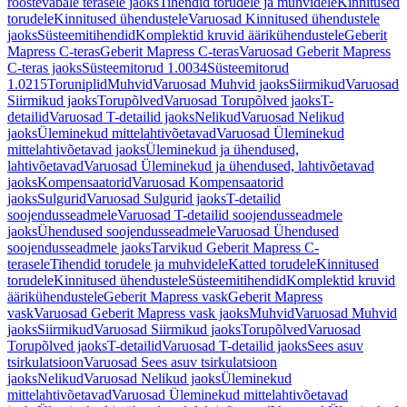
roostevabale terasele jaoks
Tihendid torudele ja muhvidele
Kinnitused
torudele
Kinnitused ühendustele
Varuosad Kinnitused ühendustele
jaoks
Süsteemitihendid
Komplektid kruvid äärikühendustele
Geberit
Mapress C-teras
Geberit Mapress C-teras
Varuosad Geberit Mapress
C-teras jaoks
Süsteemitorud 1.0034
Süsteemitorud
1.0215
Toruniplid
Muhvid
Varuosad Muhvid jaoks
Siirmikud
Varuosad
Siirmikud jaoks
Torupõlved
Varuosad Torupõlved jaoks
T-
detailid
Varuosad T-detailid jaoks
Nelikud
Varuosad Nelikud
jaoks
Üleminekud mittelahtivõetavad
Varuosad Üleminekud
mittelahtivõetavad jaoks
Üleminekud ja ühendused,
lahtivõetavad
Varuosad Üleminekud ja ühendused, lahtivõetavad
jaoks
Kompensaatorid
Varuosad Kompensaatorid
jaoks
Sulgurid
Varuosad Sulgurid jaoks
T-detailid
soojendusseadmele
Varuosad T-detailid soojendusseadmele
jaoks
Ühendused soojendusseadmele
Varuosad Ühendused
soojendusseadmele jaoks
Tarvikud Geberit Mapress C-
terasele
Tihendid torudele ja muhvidele
Katted torudele
Kinnitused
torudele
Kinnitused ühendustele
Süsteemitihendid
Komplektid kruvid
äärikühendustele
Geberit Mapress vask
Geberit Mapress
vask
Varuosad Geberit Mapress vask jaoks
Muhvid
Varuosad Muhvid
jaoks
Siirmikud
Varuosad Siirmikud jaoks
Torupõlved
Varuosad
Torupõlved jaoks
T-detailid
Varuosad T-detailid jaoks
Sees asuv
tsirkulatsioon
Varuosad Sees asuv tsirkulatsioon
jaoks
Nelikud
Varuosad Nelikud jaoks
Üleminekud
mittelahtivõetavad
Varuosad Üleminekud mittelahtivõetavad