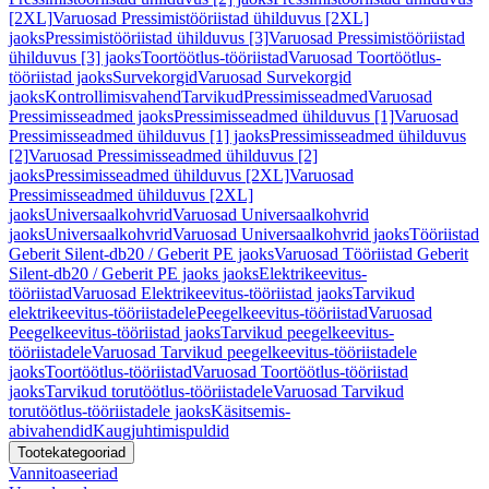
[2XL]
Varuosad Pressimistööriistad ühilduvus [2XL]
jaoks
Pressimistööriistad ühilduvus [3]
Varuosad Pressimistööriistad
ühilduvus [3] jaoks
Toortöötlus-tööriistad
Varuosad Toortöötlus-
tööriistad jaoks
Survekorgid
Varuosad Survekorgid
jaoks
Kontrollimisvahend
Tarvikud
Pressimisseadmed
Varuosad
Pressimisseadmed jaoks
Pressimisseadmed ühilduvus [1]
Varuosad
Pressimisseadmed ühilduvus [1] jaoks
Pressimisseadmed ühilduvus
[2]
Varuosad Pressimisseadmed ühilduvus [2]
jaoks
Pressimisseadmed ühilduvus [2XL]
Varuosad
Pressimisseadmed ühilduvus [2XL]
jaoks
Universaalkohvrid
Varuosad Universaalkohvrid
jaoks
Universaalkohvrid
Varuosad Universaalkohvrid jaoks
Tööriistad
Geberit Silent-db20 / Geberit PE jaoks
Varuosad Tööriistad Geberit
Silent-db20 / Geberit PE jaoks jaoks
Elektrikeevitus-
tööriistad
Varuosad Elektrikeevitus-tööriistad jaoks
Tarvikud
elektrikeevitus-tööriistadele
Peegelkeevitus-tööriistad
Varuosad
Peegelkeevitus-tööriistad jaoks
Tarvikud peegelkeevitus-
tööriistadele
Varuosad Tarvikud peegelkeevitus-tööriistadele
jaoks
Toortöötlus-tööriistad
Varuosad Toortöötlus-tööriistad
jaoks
Tarvikud torutöötlus-tööriistadele
Varuosad Tarvikud
torutöötlus-tööriistadele jaoks
Käsitsemis-
abivahendid
Kaugjuhtimispuldid
Tootekategooriad
Vannitoaseeriad