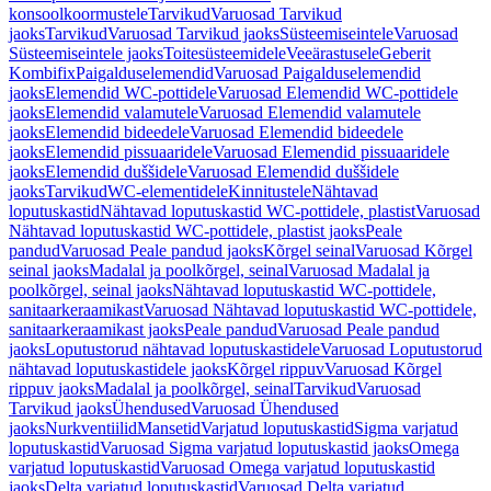
konsoolkoormustele
Tarvikud
Varuosad Tarvikud
jaoks
Tarvikud
Varuosad Tarvikud jaoks
Süsteemiseintele
Varuosad
Süsteemiseintele jaoks
Toitesüsteemidele
Veeärastusele
Geberit
Kombifix
Paigalduselemendid
Varuosad Paigalduselemendid
jaoks
Elemendid WC-pottidele
Varuosad Elemendid WC-pottidele
jaoks
Elemendid valamutele
Varuosad Elemendid valamutele
jaoks
Elemendid bideedele
Varuosad Elemendid bideedele
jaoks
Elemendid pissuaaridele
Varuosad Elemendid pissuaaridele
jaoks
Elemendid duššidele
Varuosad Elemendid duššidele
jaoks
Tarvikud
WC-elementidele
Kinnitustele
Nähtavad
loputuskastid
Nähtavad loputuskastid WC-pottidele, plastist
Varuosad
Nähtavad loputuskastid WC-pottidele, plastist jaoks
Peale
pandud
Varuosad Peale pandud jaoks
Kõrgel seinal
Varuosad Kõrgel
seinal jaoks
Madalal ja poolkõrgel, seinal
Varuosad Madalal ja
poolkõrgel, seinal jaoks
Nähtavad loputuskastid WC-pottidele,
sanitaarkeraamikast
Varuosad Nähtavad loputuskastid WC-pottidele,
sanitaarkeraamikast jaoks
Peale pandud
Varuosad Peale pandud
jaoks
Loputustorud nähtavad loputuskastidele
Varuosad Loputustorud
nähtavad loputuskastidele jaoks
Kõrgel rippuv
Varuosad Kõrgel
rippuv jaoks
Madalal ja poolkõrgel, seinal
Tarvikud
Varuosad
Tarvikud jaoks
Ühendused
Varuosad Ühendused
jaoks
Nurkventiilid
Mansetid
Varjatud loputuskastid
Sigma varjatud
loputuskastid
Varuosad Sigma varjatud loputuskastid jaoks
Omega
varjatud loputuskastid
Varuosad Omega varjatud loputuskastid
jaoks
Delta varjatud loputuskastid
Varuosad Delta varjatud