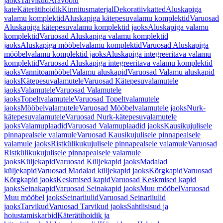
jaoks
Tarvikud
Äravoolu
kate
Käterätihoidik
Kinnitusmaterjal
Dekoratiivkatted
Aluskapiga
valamu komplektid
Aluskapiga kätepesuvalamu komplektid
Varuosad
Aluskapiga kätepesuvalamu komplektid jaoks
Aluskapiga valamu
komplektid
Varuosad Aluskapiga valamu komplektid
jaoks
Aluskapiga mööbelvalamu komplektid
Varuosad Aluskapiga
mööbelvalamu komplektid jaoks
Aluskapiga integreeritava valamu
komplektid
Varuosad Aluskapiga integreeritava valamu komplektid
jaoks
Vannitoamööbel
Valamu aluskapid
Varuosad Valamu aluskapid
jaoks
Kätepesuvalamutele
Varuosad Kätepesuvalamutele
jaoks
Valamutele
Varuosad Valamutele
jaoks
Topeltvalamutele
Varuosad Topeltvalamutele
jaoks
Mööbelvalamutele
Varuosad Mööbelvalamutele jaoks
Nurk-
kätepesuvalamutele
Varuosad Nurk-kätepesuvalamutele
jaoks
Valamuplaadid
Varuosad Valamuplaadid jaoks
Kausikujulisele
pinnapealsele valamule
Varuosad Kausikujulisele pinnapealsele
valamule jaoks
Ristkülikukujulisele pinnapealsele valamule
Varuosad
Ristkülikukujulisele pinnapealsele valamule
jaoks
Küljekapid
Varuosad Küljekapid jaoks
Madalad
küljekapid
Varuosad Madalad küljekapid jaoks
Kõrgkapid
Varuosad
Kõrgkapid jaoks
Keskmised kapid
Varuosad Keskmised kapid
jaoks
Seinakapid
Varuosad Seinakapid jaoks
Muu mööbel
Varuosad
Muu mööbel jaoks
Seinariiulid
Varuosad Seinariiulid
jaoks
Tarvikud
Varuosad Tarvikud jaoks
Sahtlisisud ja
hoiustamiskarbid
Käterätihoidik ja