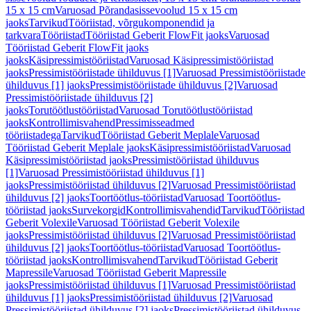
15 x 15 cm
Varuosad Põrandasissevoolud 15 x 15 cm
jaoks
Tarvikud
Tööriistad, võrgukomponendid ja
tarkvara
Tööriistad
Tööriistad Geberit FlowFit jaoks
Varuosad
Tööriistad Geberit FlowFit jaoks
jaoks
Käsipressimistööriistad
Varuosad Käsipressimistööriistad
jaoks
Pressimistööriistade ühilduvus [1]
Varuosad Pressimistööriistade
ühilduvus [1] jaoks
Pressimistööriistade ühilduvus [2]
Varuosad
Pressimistööriistade ühilduvus [2]
jaoks
Torutöötlustööriistad
Varuosad Torutöötlustööriistad
jaoks
Kontrollimisvahend
Pressimisseadmed
tööriistadega
Tarvikud
Tööriistad Geberit Meplale
Varuosad
Tööriistad Geberit Meplale jaoks
Käsipressimistööriistad
Varuosad
Käsipressimistööriistad jaoks
Pressimistööriistad ühilduvus
[1]
Varuosad Pressimistööriistad ühilduvus [1]
jaoks
Pressimistööriistad ühilduvus [2]
Varuosad Pressimistööriistad
ühilduvus [2] jaoks
Toortöötlus-tööriistad
Varuosad Toortöötlus-
tööriistad jaoks
Survekorgid
Kontrollimisvahendid
Tarvikud
Tööriistad
Geberit Volexile
Varuosad Tööriistad Geberit Volexile
jaoks
Pressimistööriistad ühilduvus [2]
Varuosad Pressimistööriistad
ühilduvus [2] jaoks
Toortöötlus-tööriistad
Varuosad Toortöötlus-
tööriistad jaoks
Kontrollimisvahend
Tarvikud
Tööriistad Geberit
Mapressile
Varuosad Tööriistad Geberit Mapressile
jaoks
Pressimistööriistad ühilduvus [1]
Varuosad Pressimistööriistad
ühilduvus [1] jaoks
Pressimistööriistad ühilduvus [2]
Varuosad
Pressimistööriistad ühilduvus [2] jaoks
Pressimistööriistad ühilduvus