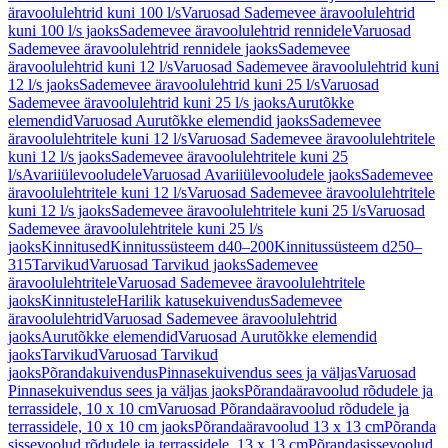
äravoolulehtrid kuni 100 l/s
Varuosad Sademevee äravoolulehtrid
kuni 100 l/s jaoks
Sademevee äravoolulehtrid rennidele
Varuosad
Sademevee äravoolulehtrid rennidele jaoks
Sademevee
äravoolulehtrid kuni 12 l/s
Varuosad Sademevee äravoolulehtrid kuni
12 l/s jaoks
Sademevee äravoolulehtrid kuni 25 l/s
Varuosad
Sademevee äravoolulehtrid kuni 25 l/s jaoks
Aurutõkke
elemendid
Varuosad Aurutõkke elemendid jaoks
Sademevee
äravoolulehtritele kuni 12 l/s
Varuosad Sademevee äravoolulehtritele
kuni 12 l/s jaoks
Sademevee äravoolulehtritele kuni 25
l/s
Avariiülevooludele
Varuosad Avariiülevooludele jaoks
Sademevee
äravoolulehtritele kuni 12 l/s
Varuosad Sademevee äravoolulehtritele
kuni 12 l/s jaoks
Sademevee äravoolulehtritele kuni 25 l/s
Varuosad
Sademevee äravoolulehtritele kuni 25 l/s
jaoks
Kinnitused
Kinnitussüsteem d40–200
Kinnitussüsteem d250–
315
Tarvikud
Varuosad Tarvikud jaoks
Sademevee
äravoolulehtritele
Varuosad Sademevee äravoolulehtritele
jaoks
Kinnitustele
Harilik katusekuivendus
Sademevee
äravoolulehtrid
Varuosad Sademevee äravoolulehtrid
jaoks
Aurutõkke elemendid
Varuosad Aurutõkke elemendid
jaoks
Tarvikud
Varuosad Tarvikud
jaoks
Põrandakuivendus
Pinnasekuivendus sees ja väljas
Varuosad
Pinnasekuivendus sees ja väljas jaoks
Põrandaäravoolud rõdudele ja
terrassidele, 10 x 10 cm
Varuosad Põrandaäravoolud rõdudele ja
terrassidele, 10 x 10 cm jaoks
Põrandaäravoolud 13 x 13 cm
Põranda
sissevoolud rõdudele ja terrassidele, 13 x 13 cm
Põrandasissevoolud