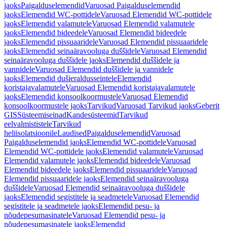
jaoks
Paigalduselemendid
Varuosad Paigalduselemendid
jaoks
Elemendid WC-pottidele
Varuosad Elemendid WC-pottidele
jaoks
Elemendid valamutele
Varuosad Elemendid valamutele
jaoks
Elemendid bideedele
Varuosad Elemendid bideedele
jaoks
Elemendid pissuaaridele
Varuosad Elemendid pissuaaridele
jaoks
Elemendid seinaäravooluga duššidele
Varuosad Elemendid
seinaäravooluga duššidele jaoks
Elemendid duššidele ja
vannidele
Varuosad Elemendid duššidele ja vannidele
jaoks
Elemendid dušieraldusseintele
Elemendid
koristajavalamutele
Varuosad Elemendid koristajavalamutele
jaoks
Elemendid konsoolkoormustele
Varuosad Elemendid
konsoolkoormustele jaoks
Tarvikud
Varuosad Tarvikud jaoks
Geberit
GIS
Süsteemiseinad
Kandesüsteemid
Tarvikud
eelvalmististele
Tarvikud
heliisolatsioonile
Laudised
Paigalduselemendid
Varuosad
Paigalduselemendid jaoks
Elemendid WC-pottidele
Varuosad
Elemendid WC-pottidele jaoks
Elemendid valamutele
Varuosad
Elemendid valamutele jaoks
Elemendid bideedele
Varuosad
Elemendid bideedele jaoks
Elemendid pissuaaridele
Varuosad
Elemendid pissuaaridele jaoks
Elemendid seinaäravooluga
duššidele
Varuosad Elemendid seinaäravooluga duššidele
jaoks
Elemendid segistitele ja seadmetele
Varuosad Elemendid
segistitele ja seadmetele jaoks
Elemendid pesu- ja
nõudepesumasinatele
Varuosad Elemendid pesu- ja
nõudepesumasinatele jaoks
Elemendid