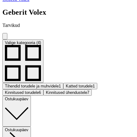
Geberit Volex
Tarvikud
Valige kategooria (4)
Tihendid torudele ja muhvidele
1
Katted torudele
1
Kinnitused torudele
6
Kinnitused ühendustele
7
Ostukuupäev
Ostukuupäev