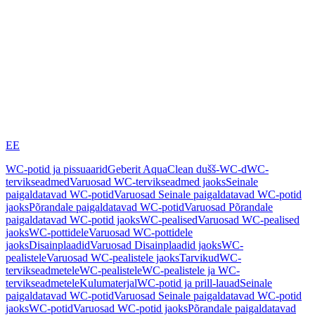
EE
WC-potid ja pissuaarid
Geberit AquaClean dušš-WC-d
WC-
tervikseadmed
Varuosad WC-tervikseadmed jaoks
Seinale
paigaldatavad WC-potid
Varuosad Seinale paigaldatavad WC-potid
jaoks
Põrandale paigaldatavad WC-potid
Varuosad Põrandale
paigaldatavad WC-potid jaoks
WC-pealised
Varuosad WC-pealised
jaoks
WC-pottidele
Varuosad WC-pottidele
jaoks
Disainplaadid
Varuosad Disainplaadid jaoks
WC-
pealistele
Varuosad WC-pealistele jaoks
Tarvikud
WC-
tervikseadmetele
WC-pealistele
WC-pealistele ja WC-
tervikseadmetele
Kulumaterjal
WC-potid ja prill-lauad
Seinale
paigaldatavad WC-potid
Varuosad Seinale paigaldatavad WC-potid
jaoks
WC-potid
Varuosad WC-potid jaoks
Põrandale paigaldatavad