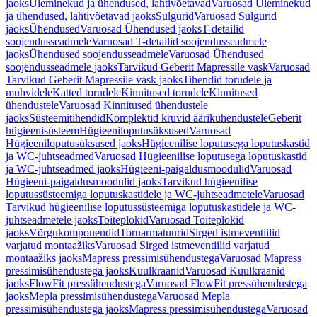
jaoks
Üleminekud ja ühendused, lahtivõetavad
Varuosad Üleminekud
ja ühendused, lahtivõetavad jaoks
Sulgurid
Varuosad Sulgurid
jaoks
Ühendused
Varuosad Ühendused jaoks
T-detailid
soojendusseadmele
Varuosad T-detailid soojendusseadmele
jaoks
Ühendused soojendusseadmele
Varuosad Ühendused
soojendusseadmele jaoks
Tarvikud Geberit Mapressile vask
Varuosad
Tarvikud Geberit Mapressile vask jaoks
Tihendid torudele ja
muhvidele
Katted torudele
Kinnitused torudele
Kinnitused
ühendustele
Varuosad Kinnitused ühendustele
jaoks
Süsteemitihendid
Komplektid kruvid äärikühendustele
Geberit
hügieenisüsteem
Hügieeniloputusüksused
Varuosad
Hügieeniloputusüksused jaoks
Hügieenilise loputusega loputuskastid
ja WC-juhtseadmed
Varuosad Hügieenilise loputusega loputuskastid
ja WC-juhtseadmed jaoks
Hügieeni-paigaldusmoodulid
Varuosad
Hügieeni-paigaldusmoodulid jaoks
Tarvikud hügieenilise
loputussüsteemiga loputuskastidele ja WC-juhtseadmetele
Varuosad
Tarvikud hügieenilise loputussüsteemiga loputuskastidele ja WC-
juhtseadmetele jaoks
Toiteplokid
Varuosad Toiteplokid
jaoks
Võrgukomponendid
Toruarmatuurid
Sirged istmeventiilid
varjatud montaažiks
Varuosad Sirged istmeventiilid varjatud
montaažiks jaoks
Mapress pressimisühendustega
Varuosad Mapress
pressimisühendustega jaoks
Kuulkraanid
Varuosad Kuulkraanid
jaoks
FlowFit pressühendustega
Varuosad FlowFit pressühendustega
jaoks
Mepla pressimisühendustega
Varuosad Mepla
pressimisühendustega jaoks
Mapress pressimisühendustega
Varuosad