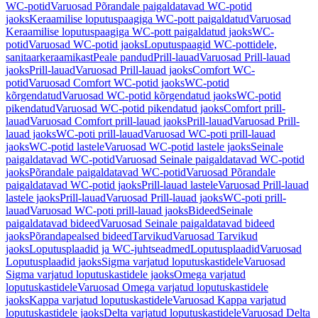
WC-potid
Varuosad Põrandale paigaldatavad WC-potid
jaoks
Keraamilise loputuspaagiga WC-pott paigaldatud
Varuosad
Keraamilise loputuspaagiga WC-pott paigaldatud jaoks
WC-
potid
Varuosad WC-potid jaoks
Loputuspaagid WC-pottidele,
sanitaarkeraamikast
Peale pandud
Prill-lauad
Varuosad Prill-lauad
jaoks
Prill-lauad
Varuosad Prill-lauad jaoks
Comfort WC-
potid
Varuosad Comfort WC-potid jaoks
WC-potid
kõrgendatud
Varuosad WC-potid kõrgendatud jaoks
WC-potid
pikendatud
Varuosad WC-potid pikendatud jaoks
Comfort prill-
lauad
Varuosad Comfort prill-lauad jaoks
Prill-lauad
Varuosad Prill-
lauad jaoks
WC-poti prill-lauad
Varuosad WC-poti prill-lauad
jaoks
WC-potid lastele
Varuosad WC-potid lastele jaoks
Seinale
paigaldatavad WC-potid
Varuosad Seinale paigaldatavad WC-potid
jaoks
Põrandale paigaldatavad WC-potid
Varuosad Põrandale
paigaldatavad WC-potid jaoks
Prill-lauad lastele
Varuosad Prill-lauad
lastele jaoks
Prill-lauad
Varuosad Prill-lauad jaoks
WC-poti prill-
lauad
Varuosad WC-poti prill-lauad jaoks
Bideed
Seinale
paigaldatavad bideed
Varuosad Seinale paigaldatavad bideed
jaoks
Põrandapealsed bideed
Tarvikud
Varuosad Tarvikud
jaoks
Loputusplaadid ja WC-juhtseadmed
Loputusplaadid
Varuosad
Loputusplaadid jaoks
Sigma varjatud loputuskastidele
Varuosad
Sigma varjatud loputuskastidele jaoks
Omega varjatud
loputuskastidele
Varuosad Omega varjatud loputuskastidele
jaoks
Kappa varjatud loputuskastidele
Varuosad Kappa varjatud
loputuskastidele jaoks
Delta varjatud loputuskastidele
Varuosad Delta