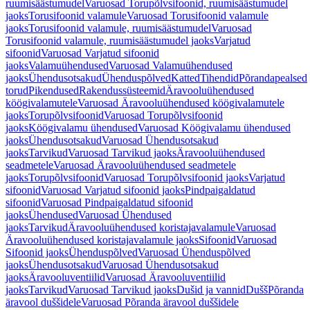
ruumisäästumudel
Varuosad Torupõlvsifoonid, ruumisäästumudel
jaoks
Torusifoonid valamule
Varuosad Torusifoonid valamule
jaoks
Torusifoonid valamule, ruumisäästumudel
Varuosad
Torusifoonid valamule, ruumisäästumudel jaoks
Varjatud
sifoonid
Varuosad Varjatud sifoonid
jaoks
Valamuühendused
Varuosad Valamuühendused
jaoks
Ühendusotsakud
Ühenduspõlved
Katted
Tihendid
Põrandapealsed
torud
Pikendused
Rakendussüsteemid
Äravooluühendused
köögivalamutele
Varuosad Äravooluühendused köögivalamutele
jaoks
Torupõlvsifoonid
Varuosad Torupõlvsifoonid
jaoks
Köögivalamu ühendused
Varuosad Köögivalamu ühendused
jaoks
Ühendusotsakud
Varuosad Ühendusotsakud
jaoks
Tarvikud
Varuosad Tarvikud jaoks
Äravooluühendused
seadmetele
Varuosad Äravooluühendused seadmetele
jaoks
Torupõlvsifoonid
Varuosad Torupõlvsifoonid jaoks
Varjatud
sifoonid
Varuosad Varjatud sifoonid jaoks
Pindpaigaldatud
sifoonid
Varuosad Pindpaigaldatud sifoonid
jaoks
Ühendused
Varuosad Ühendused
jaoks
Tarvikud
Äravooluühendused koristajavalamule
Varuosad
Äravooluühendused koristajavalamule jaoks
Sifoonid
Varuosad
Sifoonid jaoks
Ühenduspõlved
Varuosad Ühenduspõlved
jaoks
Ühendusotsakud
Varuosad Ühendusotsakud
jaoks
Äravooluventiilid
Varuosad Äravooluventiilid
jaoks
Tarvikud
Varuosad Tarvikud jaoks
Dušid ja vannid
Dušš
Põranda
äravool duššidele
Varuosad Põranda äravool duššidele