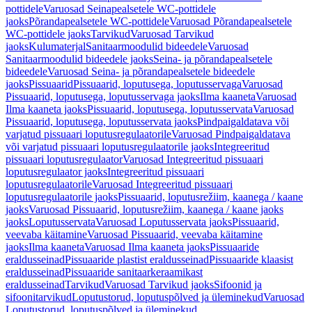
pottidele
Varuosad Seinapealsetele WC-pottidele
jaoks
Põrandapealsetele WC-pottidele
Varuosad Põrandapealsetele
WC-pottidele jaoks
Tarvikud
Varuosad Tarvikud
jaoks
Kulumaterjal
Sanitaarmoodulid bideedele
Varuosad
Sanitaarmoodulid bideedele jaoks
Seina- ja põrandapealsetele
bideedele
Varuosad Seina- ja põrandapealsetele bideedele
jaoks
Pissuaarid
Pissuaarid, loputusega, loputusservaga
Varuosad
Pissuaarid, loputusega, loputusservaga jaoks
Ilma kaaneta
Varuosad
Ilma kaaneta jaoks
Pissuaarid, loputusega, loputusservata
Varuosad
Pissuaarid, loputusega, loputusservata jaoks
Pindpaigaldatava või
varjatud pissuaari loputusregulaatorile
Varuosad Pindpaigaldatava
või varjatud pissuaari loputusregulaatorile jaoks
Integreeritud
pissuaari loputusregulaator
Varuosad Integreeritud pissuaari
loputusregulaator jaoks
Integreeritud pissuaari
loputusregulaatorile
Varuosad Integreeritud pissuaari
loputusregulaatorile jaoks
Pissuaarid, loputusrežiim, kaanega / kaane
jaoks
Varuosad Pissuaarid, loputusrežiim, kaanega / kaane jaoks
jaoks
Loputusservata
Varuosad Loputusservata jaoks
Pissuaarid,
veevaba käitamine
Varuosad Pissuaarid, veevaba käitamine
jaoks
Ilma kaaneta
Varuosad Ilma kaaneta jaoks
Pissuaaride
eraldusseinad
Pissuaaride plastist eraldusseinad
Pissuaaride klaasist
eraldusseinad
Pissuaaride sanitaarkeraamikast
eraldusseinad
Tarvikud
Varuosad Tarvikud jaoks
Sifoonid ja
sifoonitarvikud
Loputustorud, loputuspõlved ja üleminekud
Varuosad
Loputustorud, loputuspõlved ja üleminekud