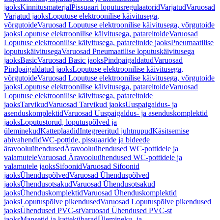
jaoks
Kinnitusmaterjal
Pissuaari loputusregulaatorid
Varjatud
Varuosad
Varjatud jaoks
Loputuse elektroonilise käivitusega,
võrgutoide
Varuosad Loputuse elektroonilise käivitusega, võrgutoide
jaoks
Loputuse elektroonilise käivitusega, patareitoide
Varuosad
Loputuse elektroonilise käivitusega, patareitoide jaoks
Pneumaatilise
loputuskäivitusega
Varuosad Pneumaatilise loputuskäivitusega
jaoks
Basic
Varuosad Basic jaoks
Pindpaigaldatud
Varuosad
Pindpaigaldatud jaoks
Loputuse elektroonilise käivitusega,
võrgutoide
Varuosad Loputuse elektroonilise käivitusega, võrgutoide
jaoks
Loputuse elektroonilise käivitusega, patareitoide
Varuosad
Loputuse elektroonilise käivitusega, patareitoide
jaoks
Tarvikud
Varuosad Tarvikud jaoks
Uuspaigaldus- ja
asenduskomplektid
Varuosad Uuspaigaldus- ja asenduskomplektid
jaoks
Loputustorud, loputuspõlved ja
üleminekud
Katteplaadid
Integreeritud juhtnupud
Käsitsemise
abivahendid
WC-pottide, pissuaaride ja bideede
äravooluühendused
Äravooluühendused WC-pottidele ja
valamutele
Varuosad Äravooluühendused WC-pottidele ja
valamutele jaoks
Sifoonid
Varuosad Sifoonid
jaoks
Ühenduspõlved
Varuosad Ühenduspõlved
jaoks
Ühendusotsakud
Varuosad Ühendusotsakud
jaoks
Ühenduskomplektid
Varuosad Ühenduskomplektid
jaoks
Loputuspõlve pikendused
Varuosad Loputuspõlve pikendused
jaoks
Ühendused PVC-st
Varuosad Ühendused PVC-st
jaoks
Mansetid ja kattekübarad
Ülemineku- ja