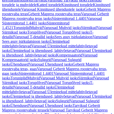
keermeühendusega
Tarvikud
Varuosad Tarvikud jaoks
Tihendid
torudele ja muhvidele
Katted torudele
Kinnitused torudele
Kinnitused
ühendustele
Varuosad Kinnitused ühendustele jaoks
Geberit Mapress
roostevaba teras
Geberit Mapress roostevaba teras
Varuosad Geberit
Mapress roostevaba teras jaoks
Süsteemitorud 1.4401
Varuosad
Süsteemitorud 1.4401 jaoks
Süsteemitorud
1.4521
Toruniplid
Muhvid
Varuosad Muhvid jaoks
Siirmikud
Varuosad
Siirmikud jaoks
Torupõlved
Varuosad Torupõlved jaoks
T-
detailid
Varuosad T-detailid jaoks
Sees asuv tsirkulatsioon
Varuosad
Sees asuv tsirkulatsioon jaoks
Üleminekud
mittelahtivõetavad
Varuosad Üleminekud mittelahtivõetavad
jaoks
Üleminekud ja ühendused, lahtivõetavad
Varuosad Üleminekud
ja ühendused, lahtivõetavad jaoks
Kompensaatorid
Varuosad
Kompensaatorid jaoks
Sulgurid
Varuosad Sulgurid
jaoks
Ühendused
Varuosad Ühendused jaoks
Geberit Mapress
roostevaba teras, gaas
Varuosad Geberit Mapress roostevaba teras,
gaas jaoks
Süsteemitorud 1.4401
Varuosad Süsteemitorud 1.4401
jaoks
Toruniplid
Muhvid
Varuosad Muhvid jaoks
Siirmikud
Varuosad
Siirmikud jaoks
Torupõlved
Varuosad Torupõlved jaoks
T-
detailid
Varuosad T-detailid jaoks
Üleminekud
mittelahtivõetavad
Varuosad Üleminekud mittelahtivõetavad
jaoks
Üleminekud ja ühendused, lahtivõetavad
Varuosad Üleminekud
ja ühendused, lahtivõetavad jaoks
Sulgurid
Varuosad Sulgurid
jaoks
Ühendused
Varuosad Ühendused jaoks
Tarvikud Geberit
Mapress roostevabale terasele
Varuosad Tarvikud Geberit Mapress