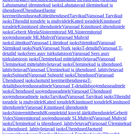
Lahutamatud üleminekud jaoks
Lahutatavad üleminekud ja
ühendused
Ühendused
Jaotur
keermeühendusega
Kütteühendused
Tarvikud
Varuosad Tarvikud
jaoks
Tihendid torudele ja muhvidele
Katted torudele
Kinnitused
torudele
Kinnitused ühendustele
Varuosad Kinnitused ühendustele
jaoks
Geberit Mepla
Süsteemitorud ML
Süsteemitorud
soojendusseade ML
Muhvid
Varuosad Muhvid
jaoks
Liitmikud
Varuosad Liitmikud jaoks
Siirmikud
Varuosad
Siirmikud jaoks
Nurk
Varuosad Nurk jaoks
T-detailid
Varuosad T-
detailid jaoks
Sees asuv tsirkulatsioon
Varuosad Sees asuv
tsirkulatsioon jaoks
Üleminekud mittelahtivõetavad
Varuosad
Üleminekud mittelahtivõetavad jaoks
Üleminekud ja ühendused,
lahtivõetavad
Varuosad Üleminekud ja ühendused, lahtivõetavad
jaoks
Sulgurid
Varuosad Sulgurid jaoks
Ühendused
Varuosad
Ühendused jaoks
Jaoturid keermeühendusega
T-
detailidsoojendusseadmele
Varuosad T-detailidsoojendusseadmele
jaoks
Ühendused soojendusseadmele
Varuosad Ühendused
soojendusseadmele jaoks
Tarvikud
Varuosad Tarvikud jaoks
Tihendid
torudele ja muhvidele
Katted torudele
Kinnitused torudele
Kinnitused
ühendustele
Varuosad Kinnitused ühendustele
jaoks
Süsteemitihendid
Komplektid kruvid äärikühendustele
Geberit
Volex
Süsteemitorud soojendusseade SL
Muhvid
Varuosad Muhvid
jaoks
Üleminekud ja ühendused, lahtivõetavad
Varuosad Üleminekud
ja ühendused, lahtivõetavad jaoks
Ühendused
Jaoturid