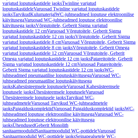
varjatud loputuskastidele jaoks
Twinline varjatud
loputuskastidele
Varuosad Twinline varjatud loputuskastidele
jaoks
Tarvikud
Kulumaterjal
WC-juhtseadmed loputuse elektroonilise
käivitusega
Varuosad WC-juhtseadmed loputuse elektroonilise
käivitusega jaoks
Võrgutoitele, Geberit Sigma varjatud
loputuskastidele 12 cm
Varuosad Võrgutoitele, Geberit Sigma
varjatud loputuskastidele 12 cm jaoks
Võrgutoitele, Geberit Sigma
varjatud loputuskastidele 8 cm
Varuosad Võrgutoitele, Geberit Sigma
varjatud loputuskastidele 8 cm jaoks
Võrgutoitele, Geberit Omega
varjatud loputuskastidele 12 cm
Varuosad Võrgutoitele, Geberit
Omega varjatud loputuskastidele 12 cm jaoks
Patareitoitele, Geberit
Sigma varjatud loputuskastidele 12 cm
Varuosad Patareitoitele,
Geberit Sigma varjatud loputuskastidele 12 cm jaoks
WC-
juhtseadmed pneumaatilise loputuskäivitusega
Varuosad WC-
juhtseadmed pneumaatilise loputuskäivitusega
jaoks
Kahesüsteemsele loputusele
Varuosad Kahesüsteemsele
loputusele jaoks
Ühesüsteemsele loputusele
Varuosad
Ühesüsteemsele loputusele jaoks
Tarvikud WC-
juhtseadmetele
Varuosad Tarvikud WC-juhtseadmetele
jaoks
Paigalduskomplektid
Varuosad Paigalduskomplektid jaoks
WC-
juhtseadmed loputuse elektroonilise käivitusega
Varuosad WC-
juhtseadmed loputuse elektroonilise käivitusega
jaoks
Ühendused
Geberit Monolith
sanitaarmoodulid
Sanitaarmoodulid WC-pottidele
Varuosad
Sanitaarmoodulid WC-pottidele jaoks
Seinapealsetele WC-