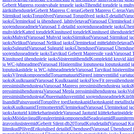
Geberit Mapress roostevabale terasele jaoks
Tihendid torudele ja muhv
äärikühendustele
Geberit Mapress C-teras
Geberit Mapress C-teras
Varu
Siirmikud jaoks
Torupõlved
Varuosad Torupõlved jaoks
T-detailid
Varuo
jaoks
Üleminekud ja ühendused, lahtivõetavad
Varuosad Üleminekud ja
soojendusseadmele
Varuosad T-detailid soojendusseadmele jaoks
Ühen
muhvidele
Katted torudele
Kinnitused torudele
Kinnitused ühendustele
jaoks
Muhvid
Varuosad Muhvid jaoks
Siirmikud
Varuosad Siirmikud ja
jaoks
Nelikud
Varuosad Nelikud jaoks
Üleminekud mittelahtivõetavad
V
jaoks
Sulgurid
Varuosad Sulgurid jaoks
Ühendused
Varuosad Ühenduse
soojendusseadmele jaoks
Tarvikud Geberit Mapressile vask
Varuosad T
Kinnitused ühendustele jaoks
Süsteemitihendid
Komplektid kruvid äär
ja WC-juhtseadmed
Varuosad Hügieenilise loputusega loputuskastid 
loputuskastidele ja WC-juhtseadmetele
Varuosad Tarvikud hügieenilis
jaoks
Võrgukomponendid
Toruarmatuurid
Sirged istmeventiilid varjat
jaoks
Kuulkraanid
Varuosad Kuulkraanid jaoks
FlowFit pressühendust
pressimisühendustega
Varuosad Mapress pressimisühendustega jaoks
K
pressimisühendustega
Varuosad Mepla pressimisühendustega jaoks
Vol
pressimisühendustega
Õhueemaldusventiilid soojendusseadmele
Kiirõh
lisandid
Paisuvuugid
Torupõlve toed
Jaotuskapid
Jaotuskapid metallist
Ja
jaoks
Kuulkraanid
Termomeetrid
Üleminekud
Varuosad Üleminekud ja
jaoks
Jaoturid küttekeharingidele
Varuosad Jaoturid küttekeharingidele
jaoks
Möödaviigud
Reguleerimiskomponendid
Seadeajamid
Ruumiterm
äravoolusüsteemid
Geberit Silent-db20
Torud
Kujudetailid
Varuosad Kuj
liitmikud
Põlved
Erikujulised detailid
Ühendused
Varuosad Ühendused 