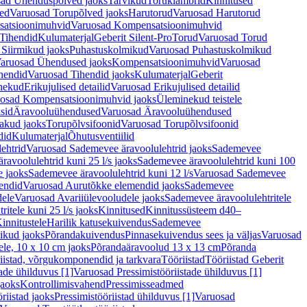
ad Ühenduspõlved jaoks
Tarvikud
Toruklambrid
Kinnitused
ed
Varuosad Torupõlved jaoks
Harutorud
Varuosad Harutorud
atsioonimuhvid
Varuosad Kompensatsioonimuhvid
Tihendid
Kulumaterjal
Geberit Silent-Pro
Torud
Varuosad Torud
Siirmikud jaoks
Puhastuskolmikud
Varuosad Puhastuskolmikud
aruosad Ühendused jaoks
Kompensatsioonimuhvid
Varuosad
hendid
Varuosad Tihendid jaoks
Kulumaterjal
Geberit
nekud
Erikujulised detailid
Varuosad Erikujulised detailid
osad Kompensatsioonimuhvid jaoks
Üleminekud teistele
sid
Äravooluühendused
Varuosad Äravooluühendused
akud jaoks
Torupõlvsifoonid
Varuosad Torupõlvsifoonid
did
Kulumaterjal
Õhutusventiilid
ehtrid
Varuosad Sademevee äravoolulehtrid jaoks
Sademevee
avoolulehtrid kuni 25 l/s jaoks
Sademevee äravoolulehtrid kuni 100
e jaoks
Sademevee äravoolulehtrid kuni 12 l/s
Varuosad Sademevee
endid
Varuosad Aurutõkke elemendid jaoks
Sademevee
dele
Varuosad Avariiülevooludele jaoks
Sademevee äravoolulehtritele
itele kuni 25 l/s jaoks
Kinnitused
Kinnitussüsteem d40–
innitustele
Harilik katusekuivendus
Sademevee
ikud jaoks
Põrandakuivendus
Pinnasekuivendus sees ja väljas
Varuosad
ele, 10 x 10 cm jaoks
Põrandaäravoolud 13 x 13 cm
Põranda
iistad, võrgukomponendid ja tarkvara
Tööriistad
Tööriistad Geberit
tade ühilduvus [1]
Varuosad Pressimistööriistade ühilduvus [1]
jaoks
Kontrollimisvahend
Pressimisseadmed
riistad jaoks
Pressimistööriistad ühilduvus [1]
Varuosad