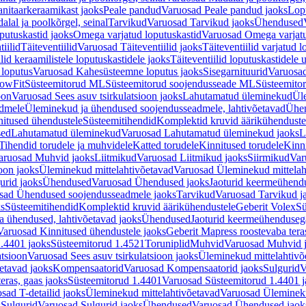
nitaarkeraamikast jaoks
Peale pandud
Varuosad Peale pandud jaoks
Lopu
alal ja poolkõrgel, seinal
Tarvikud
Varuosad Tarvikud jaoks
Ühendused
putuskastid jaoks
Omega varjatud loputuskastid
Varuosad Omega varjatu
tiilid
Täiteventiilid
Varuosad Täiteventiilid jaoks
Täiteventiilid varjatud l
lid keraamilistele loputuskastidele jaoks
Täiteventiilid loputuskastidele 
loputus
Varuosad Kahesüsteemne loputus jaoks
Sisegarnituurid
Varuosad
lowFit
Süsteemitorud ML
Süsteemitorud soojendusseade ML
Süsteemito
oon
Varuosad Sees asuv tsirkulatsioon jaoks
Lahutamatud üleminekud
Ül
admele
Üleminekud ja ühendused soojendusseadmele, lahtivõetavad
Ühen
itused ühendustele
Süsteemitihendid
Komplektid kruvid äärikühenduste
sed
Lahutamatud üleminekud
Varuosad Lahutamatud üleminekud jaoks
L
Tihendid torudele ja muhvidele
Katted torudele
Kinnitused torudele
Kinn
aruosad Muhvid jaoks
Liitmikud
Varuosad Liitmikud jaoks
Siirmikud
Var
oon jaoks
Üleminekud mittelahtivõetavad
Varuosad Üleminekud mittelah
urid jaoks
Ühendused
Varuosad Ühendused jaoks
Jaoturid keermeühend
sad Ühendused soojendusseadmele jaoks
Tarvikud
Varuosad Tarvikud j
ks
Süsteemitihendid
Komplektid kruvid äärikühendustele
Geberit Volex
Sü
 ühendused, lahtivõetavad jaoks
Ühendused
Jaoturid keermeühenduseg
Varuosad Kinnitused ühendustele jaoks
Geberit Mapress roostevaba tera
.4401 jaoks
Süsteemitorud 1.4521
Toruniplid
Muhvid
Varuosad Muhvid 
atsioon
Varuosad Sees asuv tsirkulatsioon jaoks
Üleminekud mittelahtivõ
etavad jaoks
Kompensaatorid
Varuosad Kompensaatorid jaoks
Sulgurid
V
eras, gaas jaoks
Süsteemitorud 1.4401
Varuosad Süsteemitorud 1.4401 j
sad T-detailid jaoks
Üleminekud mittelahtivõetavad
Varuosad Ülemineku
s
Sulgurid
Varuosad Sulgurid jaoks
Ühendused
Varuosad Ühendused jaok