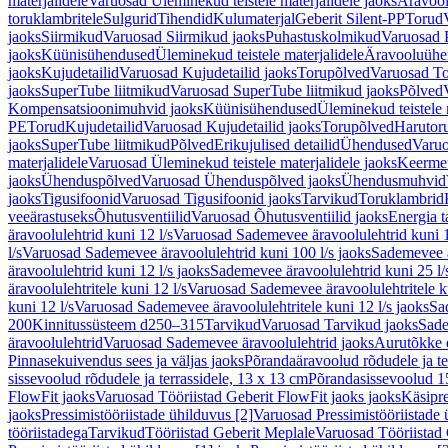
materjalidele
Varuosad Üleminekud teistele materjalidele jaoks
Äravoo
toruklambritele
Sulgurid
Tihendid
Kulumaterjal
Geberit Silent-PP
Torud
jaoks
Siirmikud
Varuosad Siirmikud jaoks
Puhastuskolmikud
Varuosad 
jaoks
Küünisühendused
Üleminekud teistele materjalidele
Äravooluühe
jaoks
Kujudetailid
Varuosad Kujudetailid jaoks
Torupõlved
Varuosad To
jaoks
SuperTube liitmikud
Varuosad SuperTube liitmikud jaoks
Põlved
Kompensatsioonimuhvid jaoks
Küünisühendused
Üleminekud teistele 
PE
Torud
Kujudetailid
Varuosad Kujudetailid jaoks
Torupõlved
Harutor
jaoks
SuperTube liitmikud
Põlved
Erikujulised detailid
Ühendused
Varuo
materjalidele
Varuosad Üleminekud teistele materjalidele jaoks
Keerme
jaoks
Ühenduspõlved
Varuosad Ühenduspõlved jaoks
Ühendusmuhvid
jaoks
Tigusifoonid
Varuosad Tigusifoonid jaoks
Tarvikud
Toruklambrid
veeärastuseks
Õhutusventiilid
Varuosad Õhutusventiilid jaoks
Energia t
äravoolulehtrid kuni 12 l/s
Varuosad Sademevee äravoolulehtrid kuni 1
l/s
Varuosad Sademevee äravoolulehtrid kuni 100 l/s jaoks
Sademevee ä
äravoolulehtrid kuni 12 l/s jaoks
Sademevee äravoolulehtrid kuni 25 l/
äravoolulehtritele kuni 12 l/s
Varuosad Sademevee äravoolulehtritele ku
kuni 12 l/s
Varuosad Sademevee äravoolulehtritele kuni 12 l/s jaoks
Sa
200
Kinnitussüsteem d250–315
Tarvikud
Varuosad Tarvikud jaoks
Sade
äravoolulehtrid
Varuosad Sademevee äravoolulehtrid jaoks
Aurutõkke 
Pinnasekuivendus sees ja väljas jaoks
Põrandaäravoolud rõdudele ja te
sissevoolud rõdudele ja terrassidele, 13 x 13 cm
Põrandasissevoolud 1
FlowFit jaoks
Varuosad Tööriistad Geberit FlowFit jaoks jaoks
Käsipre
jaoks
Pressimistööriistade ühilduvus [2]
Varuosad Pressimistööriistade 
tööriistadega
Tarvikud
Tööriistad Geberit Meplale
Varuosad Tööriistad 