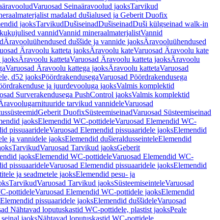
aäravoolud
Varuosad Seinaäravoolud jaoks
Tarvikud
eraalmaterjalist madalad dušialused ja Geberit Duofix
endid jaoks
Tarvikud
Dušiseinad
Dušiseinad
Duši külgseinad walk-in
ikukujulised vannid
Vannid mineraalmaterjalist
Vannid
ud
Äravooluühendused duššide ja vannide jaoks
Äravooluühendused
uosad Äravoolu katteta jaoks
Äravoolu kate
Varuosad Äravoolu kate
 jaoks
Äravoolu katteta
Varuosad Äravoolu katteta jaoks
Äravoolu
ga
Varuosad Äravoolu kattega jaoks
Äravoolu katteta
Varuosad
le, d52 jaoks
Pöördrakendusega
Varuosad Pöördrakendusega
ördrakenduse ja juurdevooluga jaoks
Valmis komplektid
osad Surverakendusega PushControl jaoks
Valmis komplektid
Äravoolugarnituuride tarvikud vannidele
Varuosad
utussüsteemid
Geberit Duofix
Süsteemiseinad
Varuosad Süsteemiseinad
mendid jaoks
Elemendid WC-pottidele
Varuosad Elemendid WC-
id pissuaaridele
Varuosad Elemendid pissuaaridele jaoks
Elemendid
le ja vannidele jaoks
Elemendid dušieraldusseintele
Elemendid
aoks
Tarvikud
Varuosad Tarvikud jaoks
Geberit
endid jaoks
Elemendid WC-pottidele
Varuosad Elemendid WC-
id pissuaaridele
Varuosad Elemendid pissuaaridele jaoks
Elemendid
tele ja seadmetele jaoks
Elemendid pesu- ja
oks
Tarvikud
Varuosad Tarvikud jaoks
Süsteemiseintele
Varuosad
-pottidele
Varuosad Elemendid WC-pottidele jaoks
Elemendid
Elemendid pissuaaridele jaoks
Elemendid duššidele
Varuosad
ad Nähtavad loputuskastid WC-pottidele, plastist jaoks
Peale
seinal jaoks
Nähtavad loputuskastid WC-pottidele,