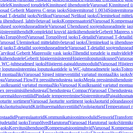
idele
Kinnitused torudele
Kinnitused ühendustele
Varuosad Kinnitused ü
osad Geberit Mapress C-teras jaoks
Süsteemitorud 1.0034
Süsteemitoru
sad T-detailid jaoks
Nelikud
Varuosad Nelikud jaoks
Üleminekud mittel
 ühendused, lahtivõetavad jaoks
Kompensaatorid
Varuosad Kompensaat
dused soojendusseadmele
Varuosad Ühendused soojendusseadmele jao
Süsteemitihendid
Komplektid kruvid äärikühendustele
Geberit Mapress 
oks
Torupõlved
Varuosad Torupõlved jaoks
T-detailid
Varuosad T-detailid
aruosad Üleminekud mittelahtivõetavad jaoks
Üleminekud ja ühendused
d jaoks
T-detailid soojendusseadmele
Varuosad T-detailid soojendussea
arvikud Geberit Mapressile vask jaoks
Tihendid torudele ja muhvidele
K
ikühendustele
Geberit hügieenisüsteem
Hügieeniloputusüksused
Varuosa
ja WC-juhtseadmed jaoks
Hügieeni-paigaldusmoodulid
Varuosad Hügieen
e loputussüsteemiga loputuskastidele ja WC-juhtseadmetele jaoks
Toitep
ud montaažiks
Varuosad Sirged istmeventiilid varjatud montaažiks jaoks
M
ega
Varuosad FlowFit pressühendustega jaoks
Mepla pressimisühendust
uulkraanid varjatud montaažiks
Varuosad Kuulkraanid varjatud montaa
ex pressimisühendustega
Ühendustega Compact
Varuosad Ühendustega
ueemaldusventiilid
Pindade tempereerimine
Süsteemitorud
Paigaldusmate
oturite sortiment
Varuosad Jaoturite sortiment jaoks
Jaoturid põrandasoo
oks
Jaoturisulgurid
Kiirõhueemaldusventiilid
Voolujaoturid
Temperatuuri 
ostaadid
Pearegulaatorid
Kommunikatsioonimoodulid
Sensorid
Transform
udetailid jaoks
Torupõlved
Harutorud
Varuosad Harutorud jaoks
Siirmik
jaoks
Keevitusühendused
Kompensatsioonimuhvid
Varuosad Kompensat