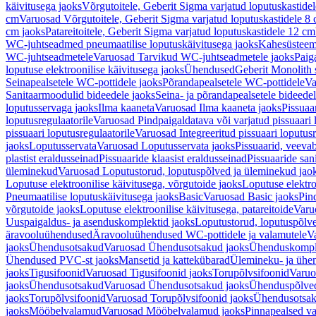
käivitusega jaoks
Võrgutoitele, Geberit Sigma varjatud loputuskastide
cm
Varuosad Võrgutoitele, Geberit Sigma varjatud loputuskastidele 8
cm jaoks
Patareitoitele, Geberit Sigma varjatud loputuskastidele 12 cm
WC-juhtseadmed pneumaatilise loputuskäivitusega jaoks
Kahesüsteems
WC-juhtseadmetele
Varuosad Tarvikud WC-juhtseadmetele jaoks
Paig
loputuse elektroonilise käivitusega jaoks
Ühendused
Geberit Monolith 
Seinapealsetele WC-pottidele jaoks
Põrandapealsetele WC-pottidele
Va
Sanitaarmoodulid bideedele jaoks
Seina- ja põrandapealsetele bideede
loputusservaga jaoks
Ilma kaaneta
Varuosad Ilma kaaneta jaoks
Pissuaa
loputusregulaatorile
Varuosad Pindpaigaldatava või varjatud pissuaari l
pissuaari loputusregulaatorile
Varuosad Integreeritud pissuaari loputusr
jaoks
Loputusservata
Varuosad Loputusservata jaoks
Pissuaarid, veeva
plastist eraldusseinad
Pissuaaride klaasist eraldusseinad
Pissuaaride san
üleminekud
Varuosad Loputustorud, loputuspõlved ja üleminekud jao
Loputuse elektroonilise käivitusega, võrgutoide jaoks
Loputuse elektro
Pneumaatilise loputuskäivitusega jaoks
Basic
Varuosad Basic jaoks
Pin
võrgutoide jaoks
Loputuse elektroonilise käivitusega, patareitoide
Varuo
Uuspaigaldus- ja asenduskomplektid jaoks
Loputustorud, loputuspõlv
äravooluühendused
Äravooluühendused WC-pottidele ja valamutele
V
jaoks
Ühendusotsakud
Varuosad Ühendusotsakud jaoks
Ühenduskompl
Ühendused PVC-st jaoks
Mansetid ja kattekübarad
Ülemineku- ja ühen
jaoks
Tigusifoonid
Varuosad Tigusifoonid jaoks
Torupõlvsifoonid
Varuo
jaoks
Ühendusotsakud
Varuosad Ühendusotsakud jaoks
Ühenduspõlve
jaoks
Torupõlvsifoonid
Varuosad Torupõlvsifoonid jaoks
Ühendusotsa
jaoks
Mööbelvalamud
Varuosad Mööbelvalamud jaoks
Pinnapealsed v