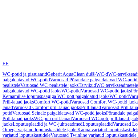
EE
WC-potid ja pissuaarid
Geberit AquaClean dušš-WC-d
WC-terviksea
paigaldatavad WC-potid
Varuosad Põrandale paigaldatavad WC-potid
pealistele
Varuosad WC-pealistele jaoks
Tarvikud
WC-tervikseadmetele
paigaldatavad WC-potid jaoks
WC-potid
Varuosad WC-potid jaoks
Põr
Keraamilise loputuspaagiga WC-pott paigaldatud jaoks
WC-potid
Varu
Prill-lauad jaoks
Comfort WC-potid
Varuosad Comfort WC-potid jaok
lauad
Varuosad Comfort prill-lauad jaoks
Prill-lauad
Varuosad Prill-lau
potid
Varuosad Seinale paigaldatavad WC-potid jaoks
Põrandale paiga
Prill-lauad jaoks
WC-poti prill-lauad
Varuosad WC-poti prill-lauad jao
jaoks
Loputusplaadid ja WC-juhtseadmed
Loputusplaadid
Varuosad Lop
Omega varjatud loputuskastidele jaoks
Kappa varjatud loputuskastidel
varjatud loputuskastidele
Varuosad Twinline varjatud loputuskastidele 