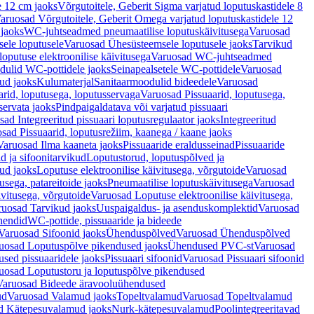
e 12 cm jaoks
Võrgutoitele, Geberit Sigma varjatud loputuskastidele 8
aruosad Võrgutoitele, Geberit Omega varjatud loputuskastidele 12
 jaoks
WC-juhtseadmed pneumaatilise loputuskäivitusega
Varuosad
ele loputusele
Varuosad Ühesüsteemsele loputusele jaoks
Tarvikud
putuse elektroonilise käivitusega
Varuosad WC-juhtseadmed
dulid WC-pottidele jaoks
Seinapealsetele WC-pottidele
Varuosad
ud jaoks
Kulumaterjal
Sanitaarmoodulid bideedele
Varuosad
arid, loputusega, loputusservaga
Varuosad Pissuaarid, loputusega,
servata jaoks
Pindpaigaldatava või varjatud pissuaari
ad Integreeritud pissuaari loputusregulaator jaoks
Integreeritud
sad Pissuaarid, loputusrežiim, kaanega / kaane jaoks
Varuosad Ilma kaaneta jaoks
Pissuaaride eraldusseinad
Pissuaaride
d ja sifoonitarvikud
Loputustorud, loputuspõlved ja
ud jaoks
Loputuse elektroonilise käivitusega, võrgutoide
Varuosad
usega, patareitoide jaoks
Pneumaatilise loputuskäivitusega
Varuosad
ivitusega, võrgutoide
Varuosad Loputuse elektroonilise käivitusega,
ruosad Tarvikud jaoks
Uuspaigaldus- ja asenduskomplektid
Varuosad
hendid
WC-pottide, pissuaaride ja bideede
Varuosad Sifoonid jaoks
Ühenduspõlved
Varuosad Ühenduspõlved
uosad Loputuspõlve pikendused jaoks
Ühendused PVC-st
Varuosad
ed pissuaaridele jaoks
Pissuaari sifoonid
Varuosad Pissuaari sifoonid
uosad Loputustoru ja loputuspõlve pikendused
Varuosad Bideede äravooluühendused
ud
Varuosad Valamud jaoks
Topeltvalamud
Varuosad Topeltvalamud
d Kätepesuvalamud jaoks
Nurk-kätepesuvalamud
Poolintegreeritavad