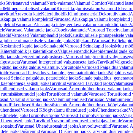
oks
Süvistatavad valamud
Nurk-valamud
Valamud Comfort
Valamud laste
ud
Mitmeotstarbelised valamud
Kipsist kogumisvalamu
Valamud klassiru
arvikud
Äravoolu kate
Käterätihoidik
Kinnitusmaterjal
Dekoratiivkatted
A
uskapiga valamu komplektid
Varuosad Aluskapiga valamu komplektid j
mplektid
Varuosad Aluskapiga integreeritava valamu komplektid jaoks
V
ele
Varuosad Valamutele jaoks
Topeltvalamutele
Varuosad Topeltvalamut
laadid
Varuosad Valamuplaadid jaoks
Kausikujulisele pinnapealsele val
ujulisele pinnapealsele valamule jaoks
Küljekapid
Varuosad Küljekapid
 Keskmised kapid jaoks
Seinakapid
Varuosad Seinakapid jaoks
Muu möö
d
Käterätihoidik ja käterätikonks
Valguselemendid
Käepidemed
Jalgade k
lid jaoks
Integreeritud valgustusega
Varuosad Integreeritud valgustusega
algustuseta
Varuosad Integreeritud valgustuseta jaoks
Tarvikud
Valgusel
gistid jaoks
Paigaldus valamule, võrgutoide
Varuosad Paigaldus valamul
toide
Varuosad Paigaldus valamule, generaatoritoide jaoks
Paigaldus val
osad Seinale paigaldus, patareitoide jaoks
Seinale paigaldus, generaator
 käepidemega segisti jaoks
Tarvikud
Varuosad Tarvikud jaoks
Valamusegi
luühendused valamu jaoks
Varuosad Äravooluühendused valamu jaoks 
 ruumisäästumudel jaoks
Torusifoonid valamule
Varuosad Torusifoonid 
osad Varjatud sifoonid jaoks
Valamuühendused
Varuosad Valamuühend
torud
Pikendused
Rakendussüsteemid
Äravooluühendused köögivalamut
 ühendused
Varuosad Köögivalamu ühendused jaoks
Ühendusotsakud
Va
admetele jaoks
Torupõlvsifoonid
Varuosad Torupõlvsifoonid jaoks
Varja
 Ühendused jaoks
Tarvikud
Äravooluühendused koristajavalamule
Varuo
sotsakud
Varuosad Ühendusotsakud jaoks
Äravooluventiilid
Varuosad Är
dele jaoks
Duširennid
Varuosad Duširennid jaoks
Tarvikud duširennidel