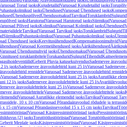
luühendused
Varuosad Äravooluühendused jaoks
Ühenduspõlved
Varuos
Varuosad Torud jaoks
Kujudetailid
Varuosad Kujudetailid jaoks
Torupõlv
Puhastuskolmikud jaoks
Ühendused
Varuosad Ühendused jaoks
Kompens
ndused
Ühenduspõlved
Ühendusotsakud
Tarvikud
Toruklambrid
Sulgurid
rupõlved jaoks
Harutorud
Varuosad Harutorud jaoks
Siirmikud
Varuosad 
Varuosad Põlved jaoks
Kolmikud
Varuosad Kolmikud jaoks
Ühendused
V
materjalidele
Tarvikud
Varuosad Tarvikud jaoks
Toruklambrid
Sulgurid
Ti
ud
Siirmikud
Puhastuskolmikud
Varuosad Puhastuskolmikud jaoks
Ülemi
sad Ühendused jaoks
Keevitusühendused
Kompensatsioonimuhvid
Varu
ühendused
Varuosad Keermeühendused jaoks
Äärikühendused
Äärikpuk
Varuosad Ühendusmuhvid jaoks
Ühendusotsakud
Varuosad Ühendusots
Kinnitused toruklambritele
Torukandurid
Sulgurid
Tihendid
Kaitseelemen
agasihoideventiilid
Geberit Pluvia katusekuivendus
Sademevee äravoolul
2 l/s jaoks
Sademevee äravoolulehtrid kuni 25 l/s
Varuosad Sademevee är
ravoolulehtrid rennidele
Varuosad Sademevee äravoolulehtrid rennidel
s
Varuosad Sademevee äravoolulehtrid kuni 25 l/s jaoks
Aurutõkke elem
ni 12 l/s jaoks
Sademevee äravoolulehtritele kuni 25 l/s
Avariiülevoolu
demevee äravoolulehtritele kuni 25 l/s
Varuosad Sademevee äravoolulehtr
mevee äravoolulehtritele
Varuosad Sademevee äravoolulehtritele jaoks
K
elemendid
Varuosad Aurutõkke elemendid jaoks
Tarvikud
Varuosad Tarv
rrassidele, 10 x 10 cm
Varuosad Põrandaäravoolud rõdudele ja terrassid
5 x 15 cm
Varuosad Põrandasissevoolud 15 x 15 cm jaoks
Tarvikud
Töör
ssimistööriistad
Varuosad Käsipressimistööriistad jaoks
Pressimistööriis
ühilduvus [2] jaoks
Torutöötlustööriistad
Varuosad Torutöötlustööriistad 
Geberit Meplale jaoks
Käsipressimistööriistad
Varuosad Käsipressimistöö