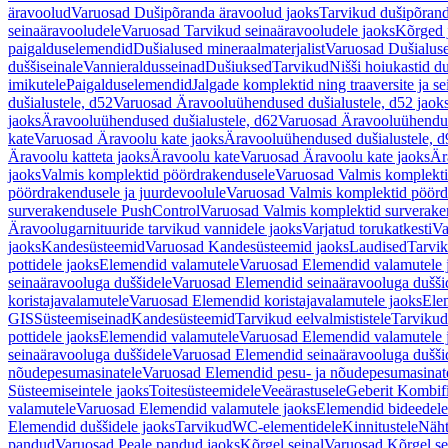
äravoolud
Varuosad Dušipõranda äravoolud jaoks
Tarvikud dušipõrand
seinaäravooludele
Varuosad Tarvikud seinaäravooludele jaoks
Kõrged 
paigalduselemendid
Dušialused mineraalmaterjalist
Varuosad Dušialuse
duššiseinale
Vannieraldusseinad
Dušiuksed
Tarvikud
Nišši hoiukastid d
imikutele
Paigalduselemendid
Jalgade komplektid ning traaversite ja s
dušialustele, d52
Varuosad Äravooluühendused dušialustele, d52 jaok
jaoks
Äravooluühendused dušialustele, d62
Varuosad Äravooluühenduse
kate
Varuosad Äravoolu kate jaoks
Äravooluühendused dušialustele, d
Äravoolu katteta jaoks
Äravoolu kate
Varuosad Äravoolu kate jaoks
Är
jaoks
Valmis komplektid pöördrakendusele
Varuosad Valmis komplekti
pöördrakendusele ja juurdevoolule
Varuosad Valmis komplektid pöördr
surverakendusele PushControl
Varuosad Valmis komplektid surverake
Äravoolugarnituuride tarvikud vannidele jaoks
Varjatud torukatkesti
Va
jaoks
Kandesüsteemid
Varuosad Kandesüsteemid jaoks
Laudised
Tarvi
pottidele jaoks
Elemendid valamutele
Varuosad Elemendid valamutele 
seinaäravooluga duššidele
Varuosad Elemendid seinaäravooluga duššid
koristajavalamutele
Varuosad Elemendid koristajavalamutele jaoks
Ele
GIS
Süsteemiseinad
Kandesüsteemid
Tarvikud eelvalmististele
Tarvikud 
pottidele jaoks
Elemendid valamutele
Varuosad Elemendid valamutele 
seinaäravooluga duššidele
Varuosad Elemendid seinaäravooluga duššid
nõudepesumasinatele
Varuosad Elemendid pesu- ja nõudepesumasinate
Süsteemiseintele jaoks
Toitesüsteemidele
Veeärastusele
Geberit Kombif
valamutele
Varuosad Elemendid valamutele jaoks
Elemendid bideedele
Elemendid duššidele jaoks
Tarvikud
WC-elementidele
Kinnitustele
Näht
pandud
Varuosad Peale pandud jaoks
Kõrgel seinal
Varuosad Kõrgel se