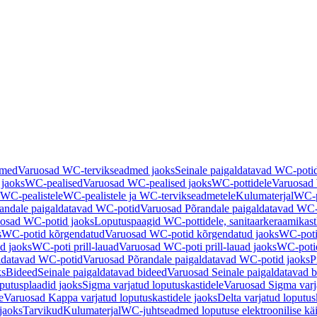
dmed
Varuosad WC-tervikseadmed jaoks
Seinale paigaldatavad WC-poti
 jaoks
WC-pealised
Varuosad WC-pealised jaoks
WC-pottidele
Varuosad 
WC-pealistele
WC-pealistele ja WC-tervikseadmetele
Kulumaterjal
WC-po
andale paigaldatavad WC-potid
Varuosad Põrandale paigaldatavad WC-
osad WC-potid jaoks
Loputuspaagid WC-pottidele, sanitaarkeraamikast
s
WC-potid kõrgendatud
Varuosad WC-potid kõrgendatud jaoks
WC-poti
ad jaoks
WC-poti prill-lauad
Varuosad WC-poti prill-lauad jaoks
WC-potid
ldatavad WC-potid
Varuosad Põrandale paigaldatavad WC-potid jaoks
P
ks
Bideed
Seinale paigaldatavad bideed
Varuosad Seinale paigaldatavad b
utusplaadid jaoks
Sigma varjatud loputuskastidele
Varuosad Sigma varja
e
Varuosad Kappa varjatud loputuskastidele jaoks
Delta varjatud loputus
jaoks
Tarvikud
Kulumaterjal
WC-juhtseadmed loputuse elektroonilise kä