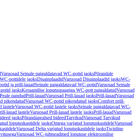
d
Varuosad Seinale paigaldatavad WC-potid jaoks
Põrandale
WC-pottidele jaoks
Disainplaadid
Varuosad Disainplaadid jaoks
WC-
tid ja prill-lauad
Seinale paigaldatavad WC-potid
Varuosad Seinale
potid jaoks
Keraamilise loputuspaagiga WC-pott paigaldatud
Varuosad
Peale pandud
Prill-lauad
Varuosad Prill-lauad jaoks
Prill-lauad
Varuosad
d pikendatud
Varuosad WC-potid pikendatud jaoks
Comfort prill-
 lastele
Varuosad WC-potid lastele jaoks
Seinale paigaldatavad WC-
rill-lauad lastele
Varuosad Prill-lauad lastele jaoks
Prill-lauad
Varuosad
ideed jaoks
Põrandapealsed bideed
Tarvikud
Varuosad Tarvikud
tud loputuskastidele jaoks
Omega varjatud loputuskastidele
Varuosad
kastidele
Varuosad Delta varjatud loputuskastidele jaoks
Twinline
ivitusega
Varuosad WC-juhtseadmed loputuse elektroonilise