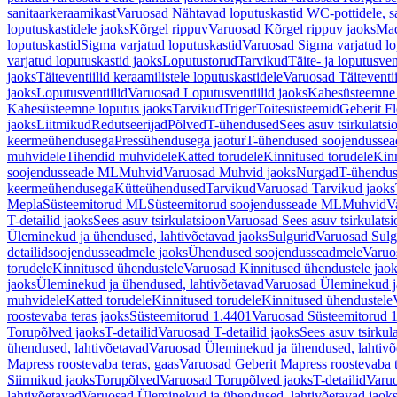
sanitaarkeraamikast
Varuosad Nähtavad loputuskastid WC-pottidele, sa
loputuskastidele jaoks
Kõrgel rippuv
Varuosad Kõrgel rippuv jaoks
Mad
loputuskastid
Sigma varjatud loputuskastid
Varuosad Sigma varjatud lo
varjatud loputuskastid jaoks
Loputustorud
Tarvikud
Täite- ja loputusven
jaoks
Täiteventiilid keraamilistele loputuskastidele
Varuosad Täiteventii
jaoks
Loputusventiilid
Varuosad Loputusventiilid jaoks
Kahesüsteemne 
Kahesüsteemne loputus jaoks
Tarvikud
Triger
Toitesüsteemid
Geberit F
jaoks
Liitmikud
Redutseerijad
Põlved
T-ühendused
Sees asuv tsirkulatsi
keermeühendusega
Pressühendusega jaotur
T-ühendused soojendusse
muhvidele
Tihendid muhvidele
Katted torudele
Kinnitused torudele
Kinn
soojendusseade ML
Muhvid
Varuosad Muhvid jaoks
Nurgad
T-ühendu
keermeühendusega
Kütteühendused
Tarvikud
Varuosad Tarvikud jaoks
Mepla
Süsteemitorud ML
Süsteemitorud soojendusseade ML
Muhvid
V
T-detailid jaoks
Sees asuv tsirkulatsioon
Varuosad Sees asuv tsirkulatsi
Üleminekud ja ühendused, lahtivõetavad jaoks
Sulgurid
Varuosad Sulg
detailidsoojendusseadmele jaoks
Ühendused soojendusseadmele
Varuo
torudele
Kinnitused ühendustele
Varuosad Kinnitused ühendustele jao
jaoks
Üleminekud ja ühendused, lahtivõetavad
Varuosad Üleminekud ja
muhvidele
Katted torudele
Kinnitused torudele
Kinnitused ühendustele
roostevaba teras jaoks
Süsteemitorud 1.4401
Varuosad Süsteemitorud 1
Torupõlved jaoks
T-detailid
Varuosad T-detailid jaoks
Sees asuv tsirkul
ühendused, lahtivõetavad
Varuosad Üleminekud ja ühendused, lahtivõ
Mapress roostevaba teras, gaas
Varuosad Geberit Mapress roostevaba t
Siirmikud jaoks
Torupõlved
Varuosad Torupõlved jaoks
T-detailid
Varuo
lahtivõetavad
Varuosad Üleminekud ja ühendused, lahtivõetavad jaok