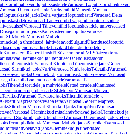
tustorud nähtavad loputuskastidele
Varuosad Loputustorud nähtavad
Varuosad Ühendused jaoks
Nurkventiilid
Mansetid
Varjatud
d loputuskastid jaoks
Delta varjatud loputuskastid
Varuosad Delta
oputuskastidele
Varuosad Täiteventiilid varjatud loputuskastidele
universaalsed
Varuosad Täiteventiilid loputuskastidele universaalsed
 Sisegarnituurid jaoks
Kahesüsteemne loputus
Varuosad
rud SL
Muhvid
Varuosad Muhvid
eminekud ja ühendused, lahtivõetavad
Sulgurid
Ühendused
Jaoturid
dused soojendusseadmele
Tarvikud
Tihendid torudele ja
le
Kulumaterjal
Geberit PushFit
Süsteemitorud ML
Süsteemitorud
ahutatavad üleminekud ja ühendused
Ühendused
Jaotur
itused ühendustele
Varuosad Kinnitused ühendustele jaoks
Geberit
uosad Siirmikud jaoks
Nurk
Varuosad Nurk jaoks
T-detailid
Varuosad
tivõetavad jaoks
Üleminekud ja ühendused, lahtivõetavad
Varuosad
usega
T-detailidsoojendusseadmele
Varuosad T-
aoks
Tihendid torudele ja muhvidele
Katted torudele
Kinnitused
steemitorud soojendusseade SL
Muhvid
Varuosad Muhvid
a
Tarvikud
Varuosad Tarvikud jaoks
Tihendid torudele ja
s
Geberit Mapress roostevaba teras
Varuosad Geberit Mapress
jaoks
Siirmikud
Varuosad Siirmikud jaoks
Torupõlved
Varuosad
etavad
Varuosad Üleminekud mittelahtivõetavad jaoks
Üleminekud ja
aruosad Sulgurid jaoks
Ühendused
Varuosad Ühendused jaoks
Geberit
aoks
Toruniplid
Muhvid
Varuosad Muhvid jaoks
Siirmikud
Varuosad
d mittelahtivõetavad jaoks
Üleminekud ja ühendused,
s
Tarvikud Geberit Mapress roostevabale terasele
Varuosad Tarvikud