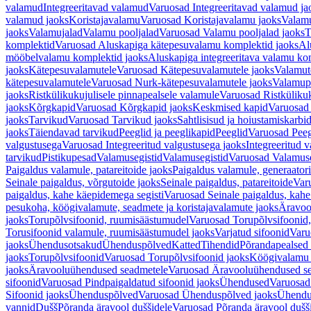
valamud
Integreeritavad valamud
Varuosad Integreeritavad valamud ja
valamud jaoks
Koristajavalamu
Varuosad Koristajavalamu jaoks
Valam
jaoks
Valamujalad
Valamu pooljalad
Varuosad Valamu pooljalad jaoks
T
komplektid
Varuosad Aluskapiga kätepesuvalamu komplektid jaoks
Al
mööbelvalamu komplektid jaoks
Aluskapiga integreeritava valamu ko
jaoks
Kätepesuvalamutele
Varuosad Kätepesuvalamutele jaoks
Valamut
kätepesuvalamutele
Varuosad Nurk-kätepesuvalamutele jaoks
Valamup
jaoks
Ristkülikukujulisele pinnapealsele valamule
Varuosad Ristkülikuk
jaoks
Kõrgkapid
Varuosad Kõrgkapid jaoks
Keskmised kapid
Varuosad
jaoks
Tarvikud
Varuosad Tarvikud jaoks
Sahtlisisud ja hoiustamiskarbi
jaoks
Täiendavad tarvikud
Peeglid ja peeglikapid
Peeglid
Varuosad Peeg
valgustusega
Varuosad Integreeritud valgustusega jaoks
Integreeritud v
tarvikud
Pistikupesad
Valamusegistid
Valamusegistid
Varuosad Valamuse
Paigaldus valamule, patareitoide jaoks
Paigaldus valamule, generaatori
Seinale paigaldus, võrgutoide jaoks
Seinale paigaldus, patareitoide
Varu
paigaldus, kahe käepidemega segisti
Varuosad Seinale paigaldus, kahe
pesukoha, köögivalamute, seadmete ja koristajavalamute jaoks
Äravoo
jaoks
Torupõlvsifoonid, ruumisäästumudel
Varuosad Torupõlvsifoonid,
Torusifoonid valamule, ruumisäästumudel jaoks
Varjatud sifoonid
Varu
jaoks
Ühendusotsakud
Ühenduspõlved
Katted
Tihendid
Põrandapealsed 
jaoks
Torupõlvsifoonid
Varuosad Torupõlvsifoonid jaoks
Köögivalamu
jaoks
Äravooluühendused seadmetele
Varuosad Äravooluühendused se
sifoonid
Varuosad Pindpaigaldatud sifoonid jaoks
Ühendused
Varuosad
Sifoonid jaoks
Ühenduspõlved
Varuosad Ühenduspõlved jaoks
Ühendu
vannid
Dušš
Põranda äravool duššidele
Varuosad Põranda äravool dušši