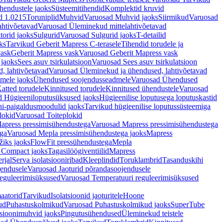
hendustele jaoks
Süsteemitihendid
Komplektid kruvid
d 1.0215
Toruniplid
Muhvid
Varuosad Muhvid jaoks
Siirmikud
Varuosad
ahtivõetavad
Varuosad Üleminekud mittelahtivõetavad
orid jaoks
Sulgurid
Varuosad Sulgurid jaoks
T-detailid
ks
Tarvikud Geberit Mapress C-terasele
Tihendid torudele ja
vask
Geberit Mapress vask
Varuosad Geberit Mapress vask
 jaoks
Sees asuv tsirkulatsioon
Varuosad Sees asuv tsirkulatsioon
, lahtivõetavad
Varuosad Üleminekud ja ühendused, lahtivõetavad
dmele jaoks
Ühendused soojendusseadmele
Varuosad Ühendused
atted torudele
Kinnitused torudele
Kinnitused ühendustele
Varuosad
d Hügieeniloputusüksused jaoks
Hügieenilise loputusega loputuskastid
i-paigaldusmoodulid jaoks
Tarvikud hügieenilise loputussüsteemiga
lokid
Varuosad Toiteplokid
apress pressimisühendustega
Varuosad Mapress pressimisühendustega
ega
Varuosad Mepla pressimisühendustega jaoks
Mapress
žiks jaoks
FlowFit pressühendustega
Mepla
 Compact jaoks
Tagasilöögiventiilid
Mapress
rjal
Serva isolatsiooniribad
Kleeplindid
Toruklambrid
Tasanduskihi
jendusele
Varuosad Jaoturid põrandasoojendusele
reguleerimisüksused
Varuosad Temperatuuri reguleerimisüksused
aatorid
Tarvikud
Isolatsioonid jaoturitele
Hoone
ud
Puhastuskolmikud
Varuosad Puhastuskolmikud jaoks
SuperTube
sioonimuhvid jaoks
Pingutusühendused
Üleminekud teistele