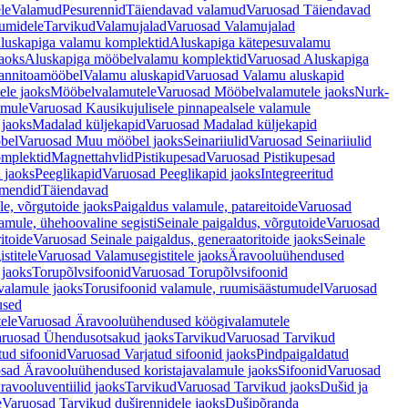
le
Valamud
Pesurennid
Täiendavad valamud
Varuosad Täiendavad
umidele
Tarvikud
Valamujalad
Varuosad Valamujalad
luskapiga valamu komplektid
Aluskapiga kätepesuvalamu
aoks
Aluskapiga mööbelvalamu komplektid
Varuosad Aluskapiga
annitoamööbel
Valamu aluskapid
Varuosad Valamu aluskapid
ele jaoks
Mööbelvalamutele
Varuosad Mööbelvalamutele jaoks
Nurk-
amule
Varuosad Kausikujulisele pinnapealsele valamule
 jaoks
Madalad küljekapid
Varuosad Madalad küljekapid
bel
Varuosad Muu mööbel jaoks
Seinariiulid
Varuosad Seinariiulid
omplektid
Magnettahvlid
Pistikupesad
Varuosad Pistikupesad
 jaoks
Peeglikapid
Varuosad Peeglikapid jaoks
Integreeritud
emendid
Täiendavad
e, võrgutoide jaoks
Paigaldus valamule, patareitoide
Varuosad
amule, ühehoovaline segisti
Seinale paigaldus, võrgutoide
Varuosad
itoide
Varuosad Seinale paigaldus, generaatoritoide jaoks
Seinale
stitele
Varuosad Valamusegistitele jaoks
Äravooluühendused
jaoks
Torupõlvsifoonid
Varuosad Torupõlvsifoonid
valamule jaoks
Torusifoonid valamule, ruumisäästumudel
Varuosad
used
ele
Varuosad Äravooluühendused köögivalamutele
ruosad Ühendusotsakud jaoks
Tarvikud
Varuosad Tarvikud
tud sifoonid
Varuosad Varjatud sifoonid jaoks
Pindpaigaldatud
sad Äravooluühendused koristajavalamule jaoks
Sifoonid
Varuosad
avooluventiilid jaoks
Tarvikud
Varuosad Tarvikud jaoks
Dušid ja
e
Varuosad Tarvikud duširennidele jaoks
Dušipõranda