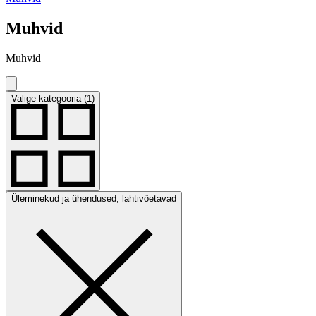
Muhvid
Muhvid
Valige kategooria (1)
Üleminekud ja ühendused, lahtivõetavad