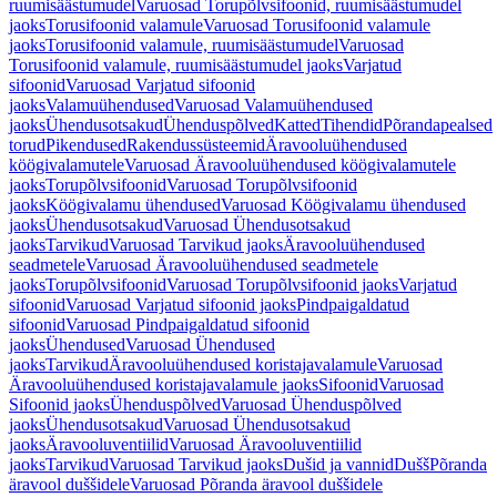
ruumisäästumudel
Varuosad Torupõlvsifoonid, ruumisäästumudel
jaoks
Torusifoonid valamule
Varuosad Torusifoonid valamule
jaoks
Torusifoonid valamule, ruumisäästumudel
Varuosad
Torusifoonid valamule, ruumisäästumudel jaoks
Varjatud
sifoonid
Varuosad Varjatud sifoonid
jaoks
Valamuühendused
Varuosad Valamuühendused
jaoks
Ühendusotsakud
Ühenduspõlved
Katted
Tihendid
Põrandapealsed
torud
Pikendused
Rakendussüsteemid
Äravooluühendused
köögivalamutele
Varuosad Äravooluühendused köögivalamutele
jaoks
Torupõlvsifoonid
Varuosad Torupõlvsifoonid
jaoks
Köögivalamu ühendused
Varuosad Köögivalamu ühendused
jaoks
Ühendusotsakud
Varuosad Ühendusotsakud
jaoks
Tarvikud
Varuosad Tarvikud jaoks
Äravooluühendused
seadmetele
Varuosad Äravooluühendused seadmetele
jaoks
Torupõlvsifoonid
Varuosad Torupõlvsifoonid jaoks
Varjatud
sifoonid
Varuosad Varjatud sifoonid jaoks
Pindpaigaldatud
sifoonid
Varuosad Pindpaigaldatud sifoonid
jaoks
Ühendused
Varuosad Ühendused
jaoks
Tarvikud
Äravooluühendused koristajavalamule
Varuosad
Äravooluühendused koristajavalamule jaoks
Sifoonid
Varuosad
Sifoonid jaoks
Ühenduspõlved
Varuosad Ühenduspõlved
jaoks
Ühendusotsakud
Varuosad Ühendusotsakud
jaoks
Äravooluventiilid
Varuosad Äravooluventiilid
jaoks
Tarvikud
Varuosad Tarvikud jaoks
Dušid ja vannid
Dušš
Põranda
äravool duššidele
Varuosad Põranda äravool duššidele