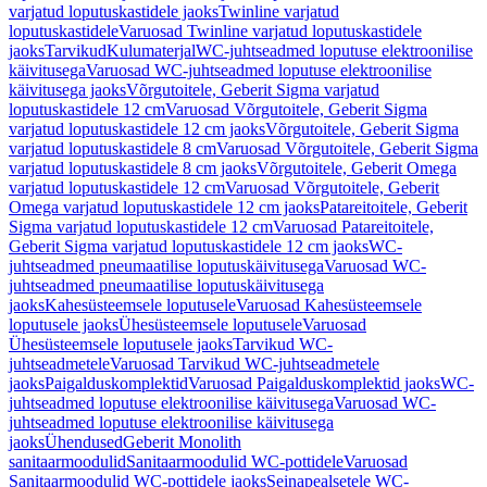
varjatud loputuskastidele jaoks
Twinline varjatud
loputuskastidele
Varuosad Twinline varjatud loputuskastidele
jaoks
Tarvikud
Kulumaterjal
WC-juhtseadmed loputuse elektroonilise
käivitusega
Varuosad WC-juhtseadmed loputuse elektroonilise
käivitusega jaoks
Võrgutoitele, Geberit Sigma varjatud
loputuskastidele 12 cm
Varuosad Võrgutoitele, Geberit Sigma
varjatud loputuskastidele 12 cm jaoks
Võrgutoitele, Geberit Sigma
varjatud loputuskastidele 8 cm
Varuosad Võrgutoitele, Geberit Sigma
varjatud loputuskastidele 8 cm jaoks
Võrgutoitele, Geberit Omega
varjatud loputuskastidele 12 cm
Varuosad Võrgutoitele, Geberit
Omega varjatud loputuskastidele 12 cm jaoks
Patareitoitele, Geberit
Sigma varjatud loputuskastidele 12 cm
Varuosad Patareitoitele,
Geberit Sigma varjatud loputuskastidele 12 cm jaoks
WC-
juhtseadmed pneumaatilise loputuskäivitusega
Varuosad WC-
juhtseadmed pneumaatilise loputuskäivitusega
jaoks
Kahesüsteemsele loputusele
Varuosad Kahesüsteemsele
loputusele jaoks
Ühesüsteemsele loputusele
Varuosad
Ühesüsteemsele loputusele jaoks
Tarvikud WC-
juhtseadmetele
Varuosad Tarvikud WC-juhtseadmetele
jaoks
Paigalduskomplektid
Varuosad Paigalduskomplektid jaoks
WC-
juhtseadmed loputuse elektroonilise käivitusega
Varuosad WC-
juhtseadmed loputuse elektroonilise käivitusega
jaoks
Ühendused
Geberit Monolith
sanitaarmoodulid
Sanitaarmoodulid WC-pottidele
Varuosad
Sanitaarmoodulid WC-pottidele jaoks
Seinapealsetele WC-