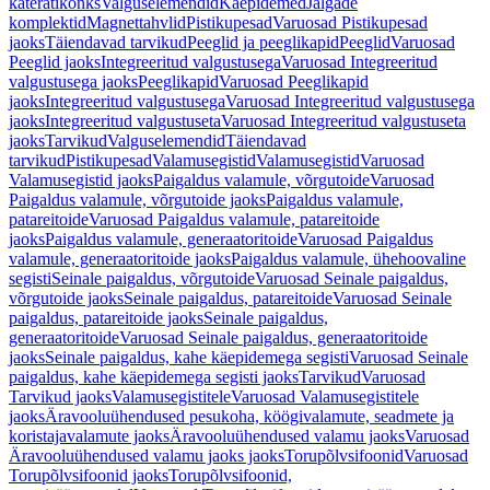
käterätikonks
Valguselemendid
Käepidemed
Jalgade
komplektid
Magnettahvlid
Pistikupesad
Varuosad Pistikupesad
jaoks
Täiendavad tarvikud
Peeglid ja peeglikapid
Peeglid
Varuosad
Peeglid jaoks
Integreeritud valgustusega
Varuosad Integreeritud
valgustusega jaoks
Peeglikapid
Varuosad Peeglikapid
jaoks
Integreeritud valgustusega
Varuosad Integreeritud valgustusega
jaoks
Integreeritud valgustuseta
Varuosad Integreeritud valgustuseta
jaoks
Tarvikud
Valguselemendid
Täiendavad
tarvikud
Pistikupesad
Valamusegistid
Valamusegistid
Varuosad
Valamusegistid jaoks
Paigaldus valamule, võrgutoide
Varuosad
Paigaldus valamule, võrgutoide jaoks
Paigaldus valamule,
patareitoide
Varuosad Paigaldus valamule, patareitoide
jaoks
Paigaldus valamule, generaatoritoide
Varuosad Paigaldus
valamule, generaatoritoide jaoks
Paigaldus valamule, ühehoovaline
segisti
Seinale paigaldus, võrgutoide
Varuosad Seinale paigaldus,
võrgutoide jaoks
Seinale paigaldus, patareitoide
Varuosad Seinale
paigaldus, patareitoide jaoks
Seinale paigaldus,
generaatoritoide
Varuosad Seinale paigaldus, generaatoritoide
jaoks
Seinale paigaldus, kahe käepidemega segisti
Varuosad Seinale
paigaldus, kahe käepidemega segisti jaoks
Tarvikud
Varuosad
Tarvikud jaoks
Valamusegistitele
Varuosad Valamusegistitele
jaoks
Äravooluühendused pesukoha, köögivalamute, seadmete ja
koristajavalamute jaoks
Äravooluühendused valamu jaoks
Varuosad
Äravooluühendused valamu jaoks jaoks
Torupõlvsifoonid
Varuosad
Torupõlvsifoonid jaoks
Torupõlvsifoonid,