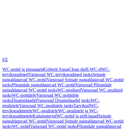
EE
WC-potid ja pissuaarid
Geberit AquaClean dušš-WC-d
WC-
tervikseadmed
Varuosad WC-tervikseadmed jaoks
Seinale
paigaldatavad WC-potid
Varuosad Seinale paigaldatavad WC-potid
jaoks
Põrandale paigaldatavad WC-potid
Varuosad Põrandale
paigaldatavad WC-potid jaoks
WC-pealised
Varuosad WC-pealised
jaoks
WC-pottidele
Varuosad WC-pottidele
jaoks
Disainplaadid
Varuosad Disainplaadid jaoks
WC-
pealistele
Varuosad WC-pealistele jaoks
Tarvikud
WC-
tervikseadmetele
WC-pealistele
WC-pealistele ja WC-
tervikseadmetele
Kulumaterjal
WC-potid ja prill-lauad
Seinale
paigaldatavad WC-potid
Varuosad Seinale paigaldatavad WC-potid
jaoks
WC-potid
Varuosad WC-potid jaoks
Põrandale paigaldatavad