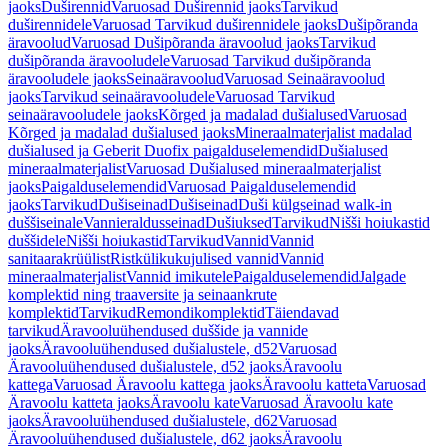
jaoks
Duširennid
Varuosad Duširennid jaoks
Tarvikud
duširennidele
Varuosad Tarvikud duširennidele jaoks
Dušipõranda
äravoolud
Varuosad Dušipõranda äravoolud jaoks
Tarvikud
dušipõranda äravooludele
Varuosad Tarvikud dušipõranda
äravooludele jaoks
Seinaäravoolud
Varuosad Seinaäravoolud
jaoks
Tarvikud seinaäravooludele
Varuosad Tarvikud
seinaäravooludele jaoks
Kõrged ja madalad dušialused
Varuosad
Kõrged ja madalad dušialused jaoks
Mineraalmaterjalist madalad
dušialused ja Geberit Duofix paigalduselemendid
Dušialused
mineraalmaterjalist
Varuosad Dušialused mineraalmaterjalist
jaoks
Paigalduselemendid
Varuosad Paigalduselemendid
jaoks
Tarvikud
Dušiseinad
Dušiseinad
Duši külgseinad walk-in
duššiseinale
Vannieraldusseinad
Dušiuksed
Tarvikud
Nišši hoiukastid
duššidele
Nišši hoiukastid
Tarvikud
Vannid
Vannid
sanitaarakrüülist
Ristkülikukujulised vannid
Vannid
mineraalmaterjalist
Vannid imikutele
Paigalduselemendid
Jalgade
komplektid ning traaversite ja seinaankrute
komplektid
Tarvikud
Remondikomplektid
Täiendavad
tarvikud
Äravooluühendused duššide ja vannide
jaoks
Äravooluühendused dušialustele, d52
Varuosad
Äravooluühendused dušialustele, d52 jaoks
Äravoolu
kattega
Varuosad Äravoolu kattega jaoks
Äravoolu katteta
Varuosad
Äravoolu katteta jaoks
Äravoolu kate
Varuosad Äravoolu kate
jaoks
Äravooluühendused dušialustele, d62
Varuosad
Äravooluühendused dušialustele, d62 jaoks
Äravoolu