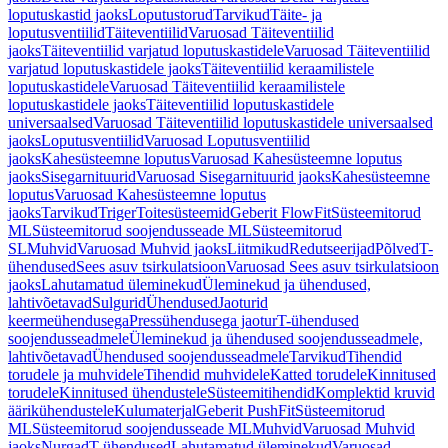
loputuskastid jaoks
Loputustorud
Tarvikud
Täite- ja
loputusventiilid
Täiteventiilid
Varuosad Täiteventiilid
jaoks
Täiteventiilid varjatud loputuskastidele
Varuosad Täiteventiilid
varjatud loputuskastidele jaoks
Täiteventiilid keraamilistele
loputuskastidele
Varuosad Täiteventiilid keraamilistele
loputuskastidele jaoks
Täiteventiilid loputuskastidele
universaalsed
Varuosad Täiteventiilid loputuskastidele universaalsed
jaoks
Loputusventiilid
Varuosad Loputusventiilid
jaoks
Kahesüsteemne loputus
Varuosad Kahesüsteemne loputus
jaoks
Sisegarnituurid
Varuosad Sisegarnituurid jaoks
Kahesüsteemne
loputus
Varuosad Kahesüsteemne loputus
jaoks
Tarvikud
Triger
Toitesüsteemid
Geberit FlowFit
Süsteemitorud
ML
Süsteemitorud soojendusseade ML
Süsteemitorud
SL
Muhvid
Varuosad Muhvid jaoks
Liitmikud
Redutseerijad
Põlved
T-
ühendused
Sees asuv tsirkulatsioon
Varuosad Sees asuv tsirkulatsioon
jaoks
Lahutamatud üleminekud
Üleminekud ja ühendused,
lahtivõetavad
Sulgurid
Ühendused
Jaoturid
keermeühendusega
Pressühendusega jaotur
T-ühendused
soojendusseadmele
Üleminekud ja ühendused soojendusseadmele,
lahtivõetavad
Ühendused soojendusseadmele
Tarvikud
Tihendid
torudele ja muhvidele
Tihendid muhvidele
Katted torudele
Kinnitused
torudele
Kinnitused ühendustele
Süsteemitihendid
Komplektid kruvid
äärikühendustele
Kulumaterjal
Geberit PushFit
Süsteemitorud
ML
Süsteemitorud soojendusseade ML
Muhvid
Varuosad Muhvid
jaoks
Nurgad
T-ühendused
Lahutamatud üleminekud
Varuosad