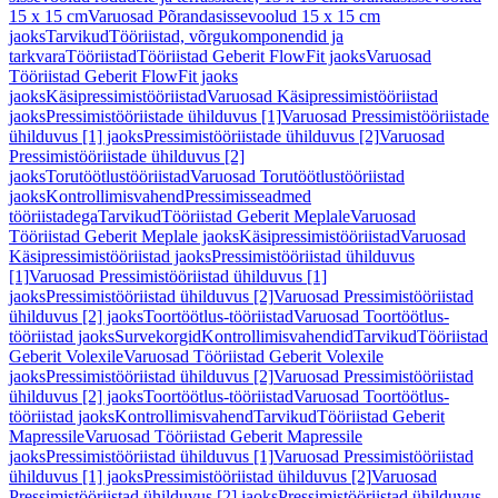
15 x 15 cm
Varuosad Põrandasissevoolud 15 x 15 cm
jaoks
Tarvikud
Tööriistad, võrgukomponendid ja
tarkvara
Tööriistad
Tööriistad Geberit FlowFit jaoks
Varuosad
Tööriistad Geberit FlowFit jaoks
jaoks
Käsipressimistööriistad
Varuosad Käsipressimistööriistad
jaoks
Pressimistööriistade ühilduvus [1]
Varuosad Pressimistööriistade
ühilduvus [1] jaoks
Pressimistööriistade ühilduvus [2]
Varuosad
Pressimistööriistade ühilduvus [2]
jaoks
Torutöötlustööriistad
Varuosad Torutöötlustööriistad
jaoks
Kontrollimisvahend
Pressimisseadmed
tööriistadega
Tarvikud
Tööriistad Geberit Meplale
Varuosad
Tööriistad Geberit Meplale jaoks
Käsipressimistööriistad
Varuosad
Käsipressimistööriistad jaoks
Pressimistööriistad ühilduvus
[1]
Varuosad Pressimistööriistad ühilduvus [1]
jaoks
Pressimistööriistad ühilduvus [2]
Varuosad Pressimistööriistad
ühilduvus [2] jaoks
Toortöötlus-tööriistad
Varuosad Toortöötlus-
tööriistad jaoks
Survekorgid
Kontrollimisvahendid
Tarvikud
Tööriistad
Geberit Volexile
Varuosad Tööriistad Geberit Volexile
jaoks
Pressimistööriistad ühilduvus [2]
Varuosad Pressimistööriistad
ühilduvus [2] jaoks
Toortöötlus-tööriistad
Varuosad Toortöötlus-
tööriistad jaoks
Kontrollimisvahend
Tarvikud
Tööriistad Geberit
Mapressile
Varuosad Tööriistad Geberit Mapressile
jaoks
Pressimistööriistad ühilduvus [1]
Varuosad Pressimistööriistad
ühilduvus [1] jaoks
Pressimistööriistad ühilduvus [2]
Varuosad
Pressimistööriistad ühilduvus [2] jaoks
Pressimistööriistad ühilduvus