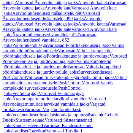
kattega
Varuosad Äravoolu kattega jaoks
Äravoolu katteta
Varuosad
Äravoolu katteta jaoks
Äravoolu kate
Varuosad Äravoolu kate
jaoks
Äravooluühendused dušialustele, d90
Varuosad
Äravooluühendused dušialustele, d90 jaoks
Äravoolu
kattega
Varuosad Äravoolu kattega jaoks
Äravoolu katteta
Varuosad
Äravoolu katteta jaoks
Äravoolu kate
Varuosad Äravoolu kate
jaoks
Äravooluühendused vannidele, d52
Varuosad
Äravooluühendused vannidele, d52
jaoks
Pöördrakendusega
Varuosad Pöördrakendusega jaoks
Valmis
komplektid pöördrakendusele
Varuosad Valmis komplektid
pöördrakendusele jaoks
Pöördrakenduse ja juurdevooluga
Varuosad
Pöördrakenduse ja juurdevooluga jaoks
Valmis komplektid
pöördrakendusele ja juurdevoolule
Varuosad Valmis komplektid
pöördrakendusele ja juurdevoolule jaoks
Surverakendusega
PushControl
Varuosad Surverakendusega PushControl jaoks
Valmis
komplektid surverakendusele PushControl
Varuosad Valmis
komplektid surverakendusele PushControl
jaoks
Ventiilkorgiga
Varuosad Ventiilkorgiga
jaoks
Äravoolugarnituuride tarvikud vannidele
Varuosad
Äravoolugarnituuride tarvikud vannidele jaoks
Varjatud
torukatkesti
Varuosad Varjatud torukatkesti
jaoks
Veeühendused
Installatsiooni- ja loputussüsteemid
Geberit
Duofix
Süsteemiseinad
Varuosad Süsteemiseinad
jaoks
Kandesüsteemid
Varuosad Kandesüsteemid
jaoks
Laudised
Tarvikud
Varuosad Tarvikud