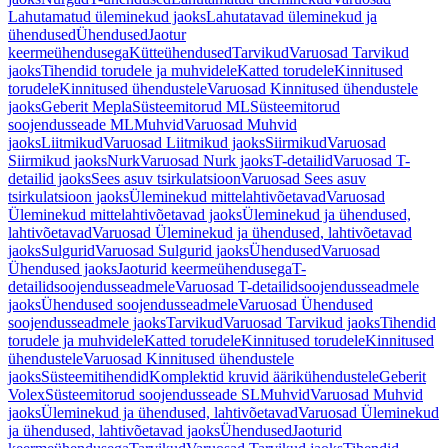
Lahutamatud üleminekud jaoks
Lahutatavad üleminekud ja
ühendused
Ühendused
Jaotur
keermeühendusega
Kütteühendused
Tarvikud
Varuosad Tarvikud
jaoks
Tihendid torudele ja muhvidele
Katted torudele
Kinnitused
torudele
Kinnitused ühendustele
Varuosad Kinnitused ühendustele
jaoks
Geberit Mepla
Süsteemitorud ML
Süsteemitorud
soojendusseade ML
Muhvid
Varuosad Muhvid
jaoks
Liitmikud
Varuosad Liitmikud jaoks
Siirmikud
Varuosad
Siirmikud jaoks
Nurk
Varuosad Nurk jaoks
T-detailid
Varuosad T-
detailid jaoks
Sees asuv tsirkulatsioon
Varuosad Sees asuv
tsirkulatsioon jaoks
Üleminekud mittelahtivõetavad
Varuosad
Üleminekud mittelahtivõetavad jaoks
Üleminekud ja ühendused,
lahtivõetavad
Varuosad Üleminekud ja ühendused, lahtivõetavad
jaoks
Sulgurid
Varuosad Sulgurid jaoks
Ühendused
Varuosad
Ühendused jaoks
Jaoturid keermeühendusega
T-
detailidsoojendusseadmele
Varuosad T-detailidsoojendusseadmele
jaoks
Ühendused soojendusseadmele
Varuosad Ühendused
soojendusseadmele jaoks
Tarvikud
Varuosad Tarvikud jaoks
Tihendid
torudele ja muhvidele
Katted torudele
Kinnitused torudele
Kinnitused
ühendustele
Varuosad Kinnitused ühendustele
jaoks
Süsteemitihendid
Komplektid kruvid äärikühendustele
Geberit
Volex
Süsteemitorud soojendusseade SL
Muhvid
Varuosad Muhvid
jaoks
Üleminekud ja ühendused, lahtivõetavad
Varuosad Üleminekud
ja ühendused, lahtivõetavad jaoks
Ühendused
Jaoturid