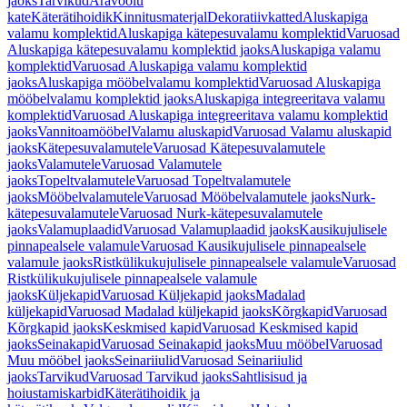
jaoks
Tarvikud
Äravoolu
kate
Käterätihoidik
Kinnitusmaterjal
Dekoratiivkatted
Aluskapiga
valamu komplektid
Aluskapiga kätepesuvalamu komplektid
Varuosad
Aluskapiga kätepesuvalamu komplektid jaoks
Aluskapiga valamu
komplektid
Varuosad Aluskapiga valamu komplektid
jaoks
Aluskapiga mööbelvalamu komplektid
Varuosad Aluskapiga
mööbelvalamu komplektid jaoks
Aluskapiga integreeritava valamu
komplektid
Varuosad Aluskapiga integreeritava valamu komplektid
jaoks
Vannitoamööbel
Valamu aluskapid
Varuosad Valamu aluskapid
jaoks
Kätepesuvalamutele
Varuosad Kätepesuvalamutele
jaoks
Valamutele
Varuosad Valamutele
jaoks
Topeltvalamutele
Varuosad Topeltvalamutele
jaoks
Mööbelvalamutele
Varuosad Mööbelvalamutele jaoks
Nurk-
kätepesuvalamutele
Varuosad Nurk-kätepesuvalamutele
jaoks
Valamuplaadid
Varuosad Valamuplaadid jaoks
Kausikujulisele
pinnapealsele valamule
Varuosad Kausikujulisele pinnapealsele
valamule jaoks
Ristkülikukujulisele pinnapealsele valamule
Varuosad
Ristkülikukujulisele pinnapealsele valamule
jaoks
Küljekapid
Varuosad Küljekapid jaoks
Madalad
küljekapid
Varuosad Madalad küljekapid jaoks
Kõrgkapid
Varuosad
Kõrgkapid jaoks
Keskmised kapid
Varuosad Keskmised kapid
jaoks
Seinakapid
Varuosad Seinakapid jaoks
Muu mööbel
Varuosad
Muu mööbel jaoks
Seinariiulid
Varuosad Seinariiulid
jaoks
Tarvikud
Varuosad Tarvikud jaoks
Sahtlisisud ja
hoiustamiskarbid
Käterätihoidik ja