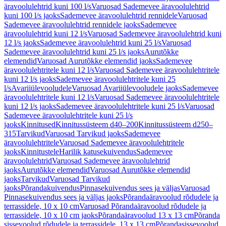
äravoolulehtrid kuni 100 l/s
Varuosad Sademevee äravoolulehtrid
kuni 100 l/s jaoks
Sademevee äravoolulehtrid rennidele
Varuosad
Sademevee äravoolulehtrid rennidele jaoks
Sademevee
äravoolulehtrid kuni 12 l/s
Varuosad Sademevee äravoolulehtrid kuni
12 l/s jaoks
Sademevee äravoolulehtrid kuni 25 l/s
Varuosad
Sademevee äravoolulehtrid kuni 25 l/s jaoks
Aurutõkke
elemendid
Varuosad Aurutõkke elemendid jaoks
Sademevee
äravoolulehtritele kuni 12 l/s
Varuosad Sademevee äravoolulehtritele
kuni 12 l/s jaoks
Sademevee äravoolulehtritele kuni 25
l/s
Avariiülevooludele
Varuosad Avariiülevooludele jaoks
Sademevee
äravoolulehtritele kuni 12 l/s
Varuosad Sademevee äravoolulehtritele
kuni 12 l/s jaoks
Sademevee äravoolulehtritele kuni 25 l/s
Varuosad
Sademevee äravoolulehtritele kuni 25 l/s
jaoks
Kinnitused
Kinnitussüsteem d40–200
Kinnitussüsteem d250–
315
Tarvikud
Varuosad Tarvikud jaoks
Sademevee
äravoolulehtritele
Varuosad Sademevee äravoolulehtritele
jaoks
Kinnitustele
Harilik katusekuivendus
Sademevee
äravoolulehtrid
Varuosad Sademevee äravoolulehtrid
jaoks
Aurutõkke elemendid
Varuosad Aurutõkke elemendid
jaoks
Tarvikud
Varuosad Tarvikud
jaoks
Põrandakuivendus
Pinnasekuivendus sees ja väljas
Varuosad
Pinnasekuivendus sees ja väljas jaoks
Põrandaäravoolud rõdudele ja
terrassidele, 10 x 10 cm
Varuosad Põrandaäravoolud rõdudele ja
terrassidele, 10 x 10 cm jaoks
Põrandaäravoolud 13 x 13 cm
Põranda
sissevoolud rõdudele ja terrassidele, 13 x 13 cm
Põrandasissevoolud