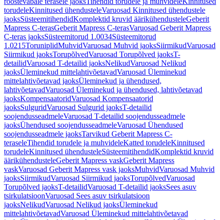
roostevabale terasele jaoks
Tihendid torudele ja muhvidele
Kinnitused
torudele
Kinnitused ühendustele
Varuosad Kinnitused ühendustele
jaoks
Süsteemitihendid
Komplektid kruvid äärikühendustele
Geberit
Mapress C-teras
Geberit Mapress C-teras
Varuosad Geberit Mapress
C-teras jaoks
Süsteemitorud 1.0034
Süsteemitorud
1.0215
Toruniplid
Muhvid
Varuosad Muhvid jaoks
Siirmikud
Varuosad
Siirmikud jaoks
Torupõlved
Varuosad Torupõlved jaoks
T-
detailid
Varuosad T-detailid jaoks
Nelikud
Varuosad Nelikud
jaoks
Üleminekud mittelahtivõetavad
Varuosad Üleminekud
mittelahtivõetavad jaoks
Üleminekud ja ühendused,
lahtivõetavad
Varuosad Üleminekud ja ühendused, lahtivõetavad
jaoks
Kompensaatorid
Varuosad Kompensaatorid
jaoks
Sulgurid
Varuosad Sulgurid jaoks
T-detailid
soojendusseadmele
Varuosad T-detailid soojendusseadmele
jaoks
Ühendused soojendusseadmele
Varuosad Ühendused
soojendusseadmele jaoks
Tarvikud Geberit Mapress C-
terasele
Tihendid torudele ja muhvidele
Katted torudele
Kinnitused
torudele
Kinnitused ühendustele
Süsteemitihendid
Komplektid kruvid
äärikühendustele
Geberit Mapress vask
Geberit Mapress
vask
Varuosad Geberit Mapress vask jaoks
Muhvid
Varuosad Muhvid
jaoks
Siirmikud
Varuosad Siirmikud jaoks
Torupõlved
Varuosad
Torupõlved jaoks
T-detailid
Varuosad T-detailid jaoks
Sees asuv
tsirkulatsioon
Varuosad Sees asuv tsirkulatsioon
jaoks
Nelikud
Varuosad Nelikud jaoks
Üleminekud
mittelahtivõetavad
Varuosad Üleminekud mittelahtivõetavad