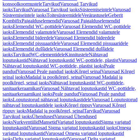
konsoolkoormustele
Tarvikud
Varuosad Tarvikud
jaoks
Tarvikud
Varuosad Tarvikud jaoks
Süsteemiseintele
Varuosad
Süsteemiseintele jaoks
Toitesüsteemidele
Veeärastusele
Geberit
Kombifix
Paigalduselemendid
Varuosad Paigalduselemendid
jaoks
Elemendid WC-pottidele
Varuosad Elemendid WC-pottidele
jaoks
Elemendid valamutele
Varuosad Elemendid valamutele
jaoks
Elemendid bideedele
Varuosad Elemendid bideedele
jaoks
Elemendid pissuaaridele
Varuosad Elemendid pissuaaridele
jaoks
Elemendid duššidele
Varuosad Elemendid duššidele
jaoks
Tarvikud
WC-elementidele
Kinnitustele
Nähtavad
loputuskastid
Nähtavad loputuskastid WC-pottidele, plastist
Varuosad
Nähtavad loputuskastid WC-pottidele, plastist jaoks
Peale
pandud
Varuosad Peale pandud jaoks
Kõrgel seinal
Varuosad Kõrgel
seinal jaoks
Madalal ja poolkõrgel, seinal
Varuosad Madalal ja
poolkõrgel, seinal jaoks
Nähtavad loputuskastid WC-pottidele,
sanitaarkeraamikast
Varuosad Nähtavad loputuskastid WC-pottidele,
sanitaarkeraamikast jaoks
Peale pandud
Varuosad Peale pandud
jaoks
Loputustorud nähtavad loputuskastidele
Varuosad Loputustorud
nähtavad loputuskastidele jaoks
Kõrgel rippuv
Varuosad Kõrgel
rippuv jaoks
Madalal ja poolkõrgel, seinal
Tarvikud
Varuosad
Tarvikud jaoks
Ühendused
Varuosad Ühendused
jaoks
Nurkventiilid
Mansetid
Varjatud loputuskastid
Sigma varjatud
loputuskastid
Varuosad Sigma varjatud loputuskastid jaoks
Omega
varjatud loputuskastid
Varuosad Omega varjatud loputuskastid
jaoks
Delta varjatud loputuskastid
Varuosad Delta varjatud