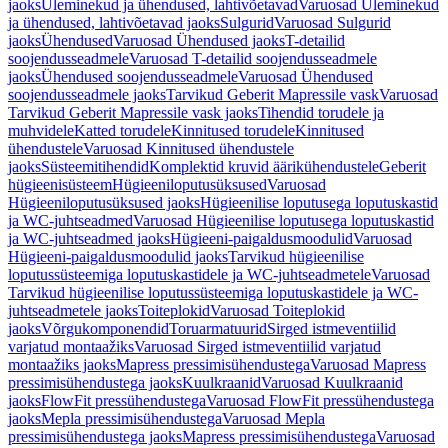
jaoks
Üleminekud ja ühendused, lahtivõetavad
Varuosad Üleminekud
ja ühendused, lahtivõetavad jaoks
Sulgurid
Varuosad Sulgurid
jaoks
Ühendused
Varuosad Ühendused jaoks
T-detailid
soojendusseadmele
Varuosad T-detailid soojendusseadmele
jaoks
Ühendused soojendusseadmele
Varuosad Ühendused
soojendusseadmele jaoks
Tarvikud Geberit Mapressile vask
Varuosad
Tarvikud Geberit Mapressile vask jaoks
Tihendid torudele ja
muhvidele
Katted torudele
Kinnitused torudele
Kinnitused
ühendustele
Varuosad Kinnitused ühendustele
jaoks
Süsteemitihendid
Komplektid kruvid äärikühendustele
Geberit
hügieenisüsteem
Hügieeniloputusüksused
Varuosad
Hügieeniloputusüksused jaoks
Hügieenilise loputusega loputuskastid
ja WC-juhtseadmed
Varuosad Hügieenilise loputusega loputuskastid
ja WC-juhtseadmed jaoks
Hügieeni-paigaldusmoodulid
Varuosad
Hügieeni-paigaldusmoodulid jaoks
Tarvikud hügieenilise
loputussüsteemiga loputuskastidele ja WC-juhtseadmetele
Varuosad
Tarvikud hügieenilise loputussüsteemiga loputuskastidele ja WC-
juhtseadmetele jaoks
Toiteplokid
Varuosad Toiteplokid
jaoks
Võrgukomponendid
Toruarmatuurid
Sirged istmeventiilid
varjatud montaažiks
Varuosad Sirged istmeventiilid varjatud
montaažiks jaoks
Mapress pressimisühendustega
Varuosad Mapress
pressimisühendustega jaoks
Kuulkraanid
Varuosad Kuulkraanid
jaoks
FlowFit pressühendustega
Varuosad FlowFit pressühendustega
jaoks
Mepla pressimisühendustega
Varuosad Mepla
pressimisühendustega jaoks
Mapress pressimisühendustega
Varuosad