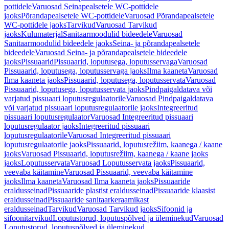
pottidele
Varuosad Seinapealsetele WC-pottidele
jaoks
Põrandapealsetele WC-pottidele
Varuosad Põrandapealsetele
WC-pottidele jaoks
Tarvikud
Varuosad Tarvikud
jaoks
Kulumaterjal
Sanitaarmoodulid bideedele
Varuosad
Sanitaarmoodulid bideedele jaoks
Seina- ja põrandapealsetele
bideedele
Varuosad Seina- ja põrandapealsetele bideedele
jaoks
Pissuaarid
Pissuaarid, loputusega, loputusservaga
Varuosad
Pissuaarid, loputusega, loputusservaga jaoks
Ilma kaaneta
Varuosad
Ilma kaaneta jaoks
Pissuaarid, loputusega, loputusservata
Varuosad
Pissuaarid, loputusega, loputusservata jaoks
Pindpaigaldatava või
varjatud pissuaari loputusregulaatorile
Varuosad Pindpaigaldatava
või varjatud pissuaari loputusregulaatorile jaoks
Integreeritud
pissuaari loputusregulaator
Varuosad Integreeritud pissuaari
loputusregulaator jaoks
Integreeritud pissuaari
loputusregulaatorile
Varuosad Integreeritud pissuaari
loputusregulaatorile jaoks
Pissuaarid, loputusrežiim, kaanega / kaane
jaoks
Varuosad Pissuaarid, loputusrežiim, kaanega / kaane jaoks
jaoks
Loputusservata
Varuosad Loputusservata jaoks
Pissuaarid,
veevaba käitamine
Varuosad Pissuaarid, veevaba käitamine
jaoks
Ilma kaaneta
Varuosad Ilma kaaneta jaoks
Pissuaaride
eraldusseinad
Pissuaaride plastist eraldusseinad
Pissuaaride klaasist
eraldusseinad
Pissuaaride sanitaarkeraamikast
eraldusseinad
Tarvikud
Varuosad Tarvikud jaoks
Sifoonid ja
sifoonitarvikud
Loputustorud, loputuspõlved ja üleminekud
Varuosad
Loputustorud, loputuspõlved ja üleminekud