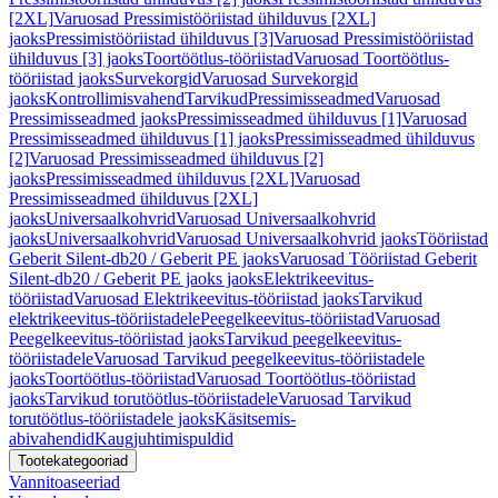
[2XL]
Varuosad Pressimistööriistad ühilduvus [2XL]
jaoks
Pressimistööriistad ühilduvus [3]
Varuosad Pressimistööriistad
ühilduvus [3] jaoks
Toortöötlus-tööriistad
Varuosad Toortöötlus-
tööriistad jaoks
Survekorgid
Varuosad Survekorgid
jaoks
Kontrollimisvahend
Tarvikud
Pressimisseadmed
Varuosad
Pressimisseadmed jaoks
Pressimisseadmed ühilduvus [1]
Varuosad
Pressimisseadmed ühilduvus [1] jaoks
Pressimisseadmed ühilduvus
[2]
Varuosad Pressimisseadmed ühilduvus [2]
jaoks
Pressimisseadmed ühilduvus [2XL]
Varuosad
Pressimisseadmed ühilduvus [2XL]
jaoks
Universaalkohvrid
Varuosad Universaalkohvrid
jaoks
Universaalkohvrid
Varuosad Universaalkohvrid jaoks
Tööriistad
Geberit Silent-db20 / Geberit PE jaoks
Varuosad Tööriistad Geberit
Silent-db20 / Geberit PE jaoks jaoks
Elektrikeevitus-
tööriistad
Varuosad Elektrikeevitus-tööriistad jaoks
Tarvikud
elektrikeevitus-tööriistadele
Peegelkeevitus-tööriistad
Varuosad
Peegelkeevitus-tööriistad jaoks
Tarvikud peegelkeevitus-
tööriistadele
Varuosad Tarvikud peegelkeevitus-tööriistadele
jaoks
Toortöötlus-tööriistad
Varuosad Toortöötlus-tööriistad
jaoks
Tarvikud torutöötlus-tööriistadele
Varuosad Tarvikud
torutöötlus-tööriistadele jaoks
Käsitsemis-
abivahendid
Kaugjuhtimispuldid
Tootekategooriad
Vannitoaseeriad