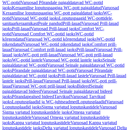
WC-potid
Varuosad Põrandale paigaldatavad WC-potid
jaoks
Keraamilise loputuspaagiga WC-pott paigaldatud
Varuosad
Keraamilise loputuspaagiga WC-pott paigaldatud jaoks
WC-
potid
Varuosad WC-potid jaoks
Loputuspaagid WC-pottidele,
sanitaarkeraamikast
Peale pandud
Prill-lauad
Varuosad Prill-lauad
jaoks
Prill-lauad
Varuosad Prill-lauad jaoks
Comfort WC-
potid
Varuosad Comfort WC-potid jaoks
WC-potid
kõrgendatud
Varuosad WC-potid kõrgendatud jaoks
WC-potid
pikendatud
Varuosad WC-potid pikendatud jaoks
Comfort prill-
lauad
Varuosad Comfort prill-lauad jaoks
Prill-lauad
Varuosad Prill-
lauad jaoks
WC-poti prill-lauad
Varuosad WC-poti prill-lauad
jaoks
WC-potid lastele
Varuosad WC-potid lastele jaoks
Seinale
paigaldatavad WC-potid
Varuosad Seinale paigaldatavad WC-potid
jaoks
Põrandale paigaldatavad WC-potid
Varuosad Põrandale
paigaldatavad WC-potid jaoks
Prill-lauad lastele
Varuosad Prill-lauad
lastele jaoks
Prill-lauad
Varuosad Prill-lauad jaoks
WC-poti prill-
lauad
Varuosad WC-poti prill-lauad jaoks
Bideed
Seinale
paigaldatavad bideed
Varuosad Seinale paigaldatavad bideed
jaoks
Põrandapealsed bideed
Tarvikud
Varuosad Tarvikud
jaoks
Loputusplaadid ja WC-juhtseadmed
Loputusplaadid
Varuosad
Loputusplaadid jaoks
Sigma varjatud loputuskastidele
Varuosad
Sigma varjatud loputuskastidele jaoks
Omega varjatud
loputuskastidele
Varuosad Omega varjatud loputuskastidele
jaoks
Kappa varjatud loputuskastidele
Varuosad Kappa varjatud
loputuskastidele jaoks
Delta varjatud loputuskastidele
Varuosad Delta