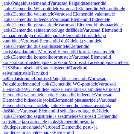
jaoks
Paigalduselemendid
Varuosad Paigalduselemendid
jaoks
Elemendid WC-pottidele
Varuosad Elemendid WC-pottidele
jaoks
Elemendid valamutele
Varuosad Elemendid valamutele
jaoks
Elemendid bideedele
Varuosad Elemendid bideedele
jaoks
Elemendid pissuaaridele
Varuosad Elemendid pissuaaridele
jaoks
Elemendid seinaäravooluga duššidele
Varuosad Elemendid
seinaäravooluga duššidele jaoks
Elemendid duššidele ja
vannidele
Varuosad Elemendid duššidele ja vannidele
jaoks
Elemendid dušieraldusseintele
Elemendid
koristajavalamutele
Varuosad Elemendid koristajavalamutele
jaoks
Elemendid konsoolkoormustele
Varuosad Elemendid
konsoolkoormustele jaoks
Tarvikud
Varuosad Tarvikud jaoks
Geberit
GIS
Süsteemiseinad
Kandesüsteemid
Tarvikud
eelvalmististele
Tarvikud
heliisolatsioonile
Laudised
Paigalduselemendid
Varuosad
Paigalduselemendid jaoks
Elemendid WC-pottidele
Varuosad
Elemendid WC-pottidele jaoks
Elemendid valamutele
Varuosad
Elemendid valamutele jaoks
Elemendid bideedele
Varuosad
Elemendid bideedele jaoks
Elemendid pissuaaridele
Varuosad
Elemendid pissuaaridele jaoks
Elemendid seinaäravooluga
duššidele
Varuosad Elemendid seinaäravooluga duššidele
jaoks
Elemendid segistitele ja seadmetele
Varuosad Elemendid
segistitele ja seadmetele jaoks
Elemendid pesu- ja
nõudepesumasinatele
Varuosad Elemendid pesu- ja
nõudepesumasinatele jaoks
Elemendid