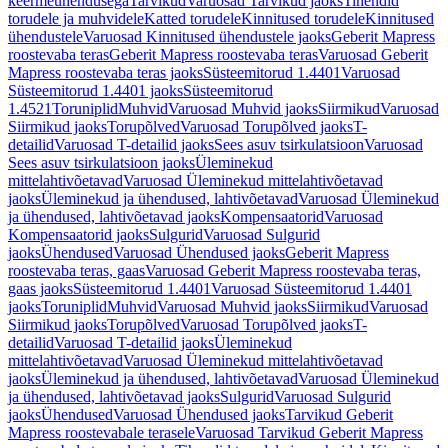
keermeühendusega
Tarvikud
Varuosad Tarvikud jaoks
Tihendid
torudele ja muhvidele
Katted torudele
Kinnitused torudele
Kinnitused
ühendustele
Varuosad Kinnitused ühendustele jaoks
Geberit Mapress
roostevaba teras
Geberit Mapress roostevaba teras
Varuosad Geberit
Mapress roostevaba teras jaoks
Süsteemitorud 1.4401
Varuosad
Süsteemitorud 1.4401 jaoks
Süsteemitorud
1.4521
Toruniplid
Muhvid
Varuosad Muhvid jaoks
Siirmikud
Varuosad
Siirmikud jaoks
Torupõlved
Varuosad Torupõlved jaoks
T-
detailid
Varuosad T-detailid jaoks
Sees asuv tsirkulatsioon
Varuosad
Sees asuv tsirkulatsioon jaoks
Üleminekud
mittelahtivõetavad
Varuosad Üleminekud mittelahtivõetavad
jaoks
Üleminekud ja ühendused, lahtivõetavad
Varuosad Üleminekud
ja ühendused, lahtivõetavad jaoks
Kompensaatorid
Varuosad
Kompensaatorid jaoks
Sulgurid
Varuosad Sulgurid
jaoks
Ühendused
Varuosad Ühendused jaoks
Geberit Mapress
roostevaba teras, gaas
Varuosad Geberit Mapress roostevaba teras,
gaas jaoks
Süsteemitorud 1.4401
Varuosad Süsteemitorud 1.4401
jaoks
Toruniplid
Muhvid
Varuosad Muhvid jaoks
Siirmikud
Varuosad
Siirmikud jaoks
Torupõlved
Varuosad Torupõlved jaoks
T-
detailid
Varuosad T-detailid jaoks
Üleminekud
mittelahtivõetavad
Varuosad Üleminekud mittelahtivõetavad
jaoks
Üleminekud ja ühendused, lahtivõetavad
Varuosad Üleminekud
ja ühendused, lahtivõetavad jaoks
Sulgurid
Varuosad Sulgurid
jaoks
Ühendused
Varuosad Ühendused jaoks
Tarvikud Geberit
Mapress roostevabale terasele
Varuosad Tarvikud Geberit Mapress