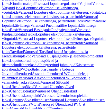
jaoks
Kinnitusmaterjal
Pissuaari loputusregulaatorid
Varjatud
Varuosad
Varjatud jaoks
Loputuse elektroonilise käivitusega,
võrgutoide
Varuosad Loputuse elektroonilise käivitusega, võrgutoide
jaoks
Loputuse elektroonilise käivitusega, patareitoide
Varuosad
Loputuse elektroonilise käivitusega, patareitoide jaoks
Pneumaatilise
loputuskäivitusega
Varuosad Pneumaatilise loputuskäivitusega
jaoks
Basic
Varuosad Basic jaoks
Pindpaigaldatud
Varuosad
Pindpaigaldatud jaoks
Loputuse elektroonilise käivitusega,
võrgutoide
Varuosad Loputuse elektroonilise käivitusega, võrgutoide
jaoks
Loputuse elektroonilise käivitusega, patareitoide
Varuosad
Loputuse elektroonilise käivitusega, patareitoide
jaoks
Tarvikud
Varuosad Tarvikud jaoks
Uuspaigaldus- ja
asenduskomplektid
Varuosad Uuspaigaldus- ja asenduskomplektid
jaoks
Loputustorud, loputuspõlved ja
üleminekud
Katteplaadid
Integreeritud juhtnupud
Käsitsemise
abivahendid
WC-pottide, pissuaaride ja bideede
äravooluühendused
Äravooluühendused WC-pottidele ja
valamutele
Varuosad Äravooluühendused WC-pottidele ja
valamutele jaoks
Sifoonid
Varuosad Sifoonid
jaoks
Ühenduspõlved
Varuosad Ühenduspõlved
jaoks
Ühendusotsakud
Varuosad Ühendusotsakud
jaoks
Ühenduskomplektid
Varuosad Ühenduskomplektid
jaoks
Loputuspõlve pikendused
Varuosad Loputuspõlve pikendused
jaoks
Ühendused PVC-st
Varuosad Ühendused PVC-st
jaoks
Mansetid ja kattekübarad
Ülemineku- ja