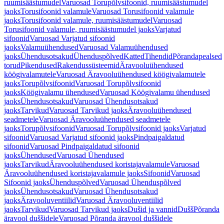
ruumisäästumudel
Varuosad Torupõlvsifoonid, ruumisäästumudel
jaoks
Torusifoonid valamule
Varuosad Torusifoonid valamule
jaoks
Torusifoonid valamule, ruumisäästumudel
Varuosad
Torusifoonid valamule, ruumisäästumudel jaoks
Varjatud
sifoonid
Varuosad Varjatud sifoonid
jaoks
Valamuühendused
Varuosad Valamuühendused
jaoks
Ühendusotsakud
Ühenduspõlved
Katted
Tihendid
Põrandapealsed
torud
Pikendused
Rakendussüsteemid
Äravooluühendused
köögivalamutele
Varuosad Äravooluühendused köögivalamutele
jaoks
Torupõlvsifoonid
Varuosad Torupõlvsifoonid
jaoks
Köögivalamu ühendused
Varuosad Köögivalamu ühendused
jaoks
Ühendusotsakud
Varuosad Ühendusotsakud
jaoks
Tarvikud
Varuosad Tarvikud jaoks
Äravooluühendused
seadmetele
Varuosad Äravooluühendused seadmetele
jaoks
Torupõlvsifoonid
Varuosad Torupõlvsifoonid jaoks
Varjatud
sifoonid
Varuosad Varjatud sifoonid jaoks
Pindpaigaldatud
sifoonid
Varuosad Pindpaigaldatud sifoonid
jaoks
Ühendused
Varuosad Ühendused
jaoks
Tarvikud
Äravooluühendused koristajavalamule
Varuosad
Äravooluühendused koristajavalamule jaoks
Sifoonid
Varuosad
Sifoonid jaoks
Ühenduspõlved
Varuosad Ühenduspõlved
jaoks
Ühendusotsakud
Varuosad Ühendusotsakud
jaoks
Äravooluventiilid
Varuosad Äravooluventiilid
jaoks
Tarvikud
Varuosad Tarvikud jaoks
Dušid ja vannid
Dušš
Põranda
äravool duššidele
Varuosad Põranda äravool duššidele