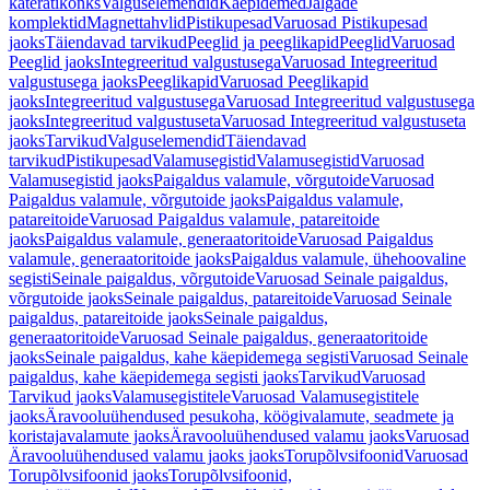
käterätikonks
Valguselemendid
Käepidemed
Jalgade
komplektid
Magnettahvlid
Pistikupesad
Varuosad Pistikupesad
jaoks
Täiendavad tarvikud
Peeglid ja peeglikapid
Peeglid
Varuosad
Peeglid jaoks
Integreeritud valgustusega
Varuosad Integreeritud
valgustusega jaoks
Peeglikapid
Varuosad Peeglikapid
jaoks
Integreeritud valgustusega
Varuosad Integreeritud valgustusega
jaoks
Integreeritud valgustuseta
Varuosad Integreeritud valgustuseta
jaoks
Tarvikud
Valguselemendid
Täiendavad
tarvikud
Pistikupesad
Valamusegistid
Valamusegistid
Varuosad
Valamusegistid jaoks
Paigaldus valamule, võrgutoide
Varuosad
Paigaldus valamule, võrgutoide jaoks
Paigaldus valamule,
patareitoide
Varuosad Paigaldus valamule, patareitoide
jaoks
Paigaldus valamule, generaatoritoide
Varuosad Paigaldus
valamule, generaatoritoide jaoks
Paigaldus valamule, ühehoovaline
segisti
Seinale paigaldus, võrgutoide
Varuosad Seinale paigaldus,
võrgutoide jaoks
Seinale paigaldus, patareitoide
Varuosad Seinale
paigaldus, patareitoide jaoks
Seinale paigaldus,
generaatoritoide
Varuosad Seinale paigaldus, generaatoritoide
jaoks
Seinale paigaldus, kahe käepidemega segisti
Varuosad Seinale
paigaldus, kahe käepidemega segisti jaoks
Tarvikud
Varuosad
Tarvikud jaoks
Valamusegistitele
Varuosad Valamusegistitele
jaoks
Äravooluühendused pesukoha, köögivalamute, seadmete ja
koristajavalamute jaoks
Äravooluühendused valamu jaoks
Varuosad
Äravooluühendused valamu jaoks jaoks
Torupõlvsifoonid
Varuosad
Torupõlvsifoonid jaoks
Torupõlvsifoonid,