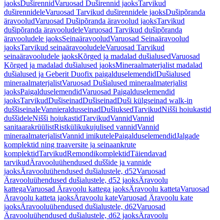
jaoks
Duširennid
Varuosad Duširennid jaoks
Tarvikud
duširennidele
Varuosad Tarvikud duširennidele jaoks
Dušipõranda
äravoolud
Varuosad Dušipõranda äravoolud jaoks
Tarvikud
dušipõranda äravooludele
Varuosad Tarvikud dušipõranda
äravooludele jaoks
Seinaäravoolud
Varuosad Seinaäravoolud
jaoks
Tarvikud seinaäravooludele
Varuosad Tarvikud
seinaäravooludele jaoks
Kõrged ja madalad dušialused
Varuosad
Kõrged ja madalad dušialused jaoks
Mineraalmaterjalist madalad
dušialused ja Geberit Duofix paigalduselemendid
Dušialused
mineraalmaterjalist
Varuosad Dušialused mineraalmaterjalist
jaoks
Paigalduselemendid
Varuosad Paigalduselemendid
jaoks
Tarvikud
Dušiseinad
Dušiseinad
Duši külgseinad walk-in
duššiseinale
Vannieraldusseinad
Dušiuksed
Tarvikud
Nišši hoiukastid
duššidele
Nišši hoiukastid
Tarvikud
Vannid
Vannid
sanitaarakrüülist
Ristkülikukujulised vannid
Vannid
mineraalmaterjalist
Vannid imikutele
Paigalduselemendid
Jalgade
komplektid ning traaversite ja seinaankrute
komplektid
Tarvikud
Remondikomplektid
Täiendavad
tarvikud
Äravooluühendused duššide ja vannide
jaoks
Äravooluühendused dušialustele, d52
Varuosad
Äravooluühendused dušialustele, d52 jaoks
Äravoolu
kattega
Varuosad Äravoolu kattega jaoks
Äravoolu katteta
Varuosad
Äravoolu katteta jaoks
Äravoolu kate
Varuosad Äravoolu kate
jaoks
Äravooluühendused dušialustele, d62
Varuosad
Äravooluühendused dušialustele, d62 jaoks
Äravoolu