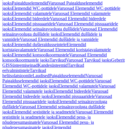
jaoks
Paigalduselemendid
Varuosad Paigalduselemendid
jaoks
Elemendid WC-pottidele
Varuosad Elemendid WC-pottidele
jaoks
Elemendid valamutele
Varuosad Elemendid valamutele
jaoks
Elemendid bideedele
Varuosad Elemendid bideedele
jaoks
Elemendid pissuaaridele
Varuosad Elemendid pissuaaridele
jaoks
Elemendid seinaäravooluga duššidele
Varuosad Elemendid
seinaäravooluga duššidele jaoks
Elemendid duššidele ja
vannidele
Varuosad Elemendid duššidele ja vannidele
jaoks
Elemendid dušieraldusseintele
Elemendid
koristajavalamutele
Varuosad Elemendid koristajavalamutele
jaoks
Elemendid konsoolkoormustele
Varuosad Elemendid
konsoolkoormustele jaoks
Tarvikud
Varuosad Tarvikud jaoks
Geberit
GIS
Süsteemiseinad
Kandesüsteemid
Tarvikud
eelvalmististele
Tarvikud
heliisolatsioonile
Laudised
Paigalduselemendid
Varuosad
Paigalduselemendid jaoks
Elemendid WC-pottidele
Varuosad
Elemendid WC-pottidele jaoks
Elemendid valamutele
Varuosad
Elemendid valamutele jaoks
Elemendid bideedele
Varuosad
Elemendid bideedele jaoks
Elemendid pissuaaridele
Varuosad
Elemendid pissuaaridele jaoks
Elemendid seinaäravooluga
duššidele
Varuosad Elemendid seinaäravooluga duššidele
jaoks
Elemendid segistitele ja seadmetele
Varuosad Elemendid
segistitele ja seadmetele jaoks
Elemendid pesu- ja
nõudepesumasinatele
Varuosad Elemendid pesu- ja
nõudepesumasinatele jaoks
Elemendid