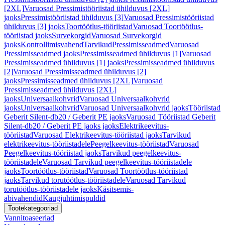
[2XL]
Varuosad Pressimistööriistad ühilduvus [2XL]
jaoks
Pressimistööriistad ühilduvus [3]
Varuosad Pressimistööriistad
ühilduvus [3] jaoks
Toortöötlus-tööriistad
Varuosad Toortöötlus-
tööriistad jaoks
Survekorgid
Varuosad Survekorgid
jaoks
Kontrollimisvahend
Tarvikud
Pressimisseadmed
Varuosad
Pressimisseadmed jaoks
Pressimisseadmed ühilduvus [1]
Varuosad
Pressimisseadmed ühilduvus [1] jaoks
Pressimisseadmed ühilduvus
[2]
Varuosad Pressimisseadmed ühilduvus [2]
jaoks
Pressimisseadmed ühilduvus [2XL]
Varuosad
Pressimisseadmed ühilduvus [2XL]
jaoks
Universaalkohvrid
Varuosad Universaalkohvrid
jaoks
Universaalkohvrid
Varuosad Universaalkohvrid jaoks
Tööriistad
Geberit Silent-db20 / Geberit PE jaoks
Varuosad Tööriistad Geberit
Silent-db20 / Geberit PE jaoks jaoks
Elektrikeevitus-
tööriistad
Varuosad Elektrikeevitus-tööriistad jaoks
Tarvikud
elektrikeevitus-tööriistadele
Peegelkeevitus-tööriistad
Varuosad
Peegelkeevitus-tööriistad jaoks
Tarvikud peegelkeevitus-
tööriistadele
Varuosad Tarvikud peegelkeevitus-tööriistadele
jaoks
Toortöötlus-tööriistad
Varuosad Toortöötlus-tööriistad
jaoks
Tarvikud torutöötlus-tööriistadele
Varuosad Tarvikud
torutöötlus-tööriistadele jaoks
Käsitsemis-
abivahendid
Kaugjuhtimispuldid
Tootekategooriad
Vannitoaseeriad