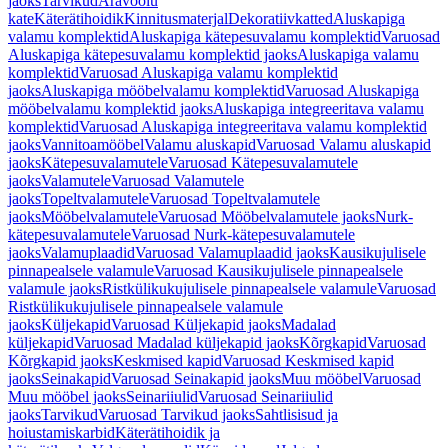
jaoks
Tarvikud
Äravoolu
kate
Käterätihoidik
Kinnitusmaterjal
Dekoratiivkatted
Aluskapiga
valamu komplektid
Aluskapiga kätepesuvalamu komplektid
Varuosad
Aluskapiga kätepesuvalamu komplektid jaoks
Aluskapiga valamu
komplektid
Varuosad Aluskapiga valamu komplektid
jaoks
Aluskapiga mööbelvalamu komplektid
Varuosad Aluskapiga
mööbelvalamu komplektid jaoks
Aluskapiga integreeritava valamu
komplektid
Varuosad Aluskapiga integreeritava valamu komplektid
jaoks
Vannitoamööbel
Valamu aluskapid
Varuosad Valamu aluskapid
jaoks
Kätepesuvalamutele
Varuosad Kätepesuvalamutele
jaoks
Valamutele
Varuosad Valamutele
jaoks
Topeltvalamutele
Varuosad Topeltvalamutele
jaoks
Mööbelvalamutele
Varuosad Mööbelvalamutele jaoks
Nurk-
kätepesuvalamutele
Varuosad Nurk-kätepesuvalamutele
jaoks
Valamuplaadid
Varuosad Valamuplaadid jaoks
Kausikujulisele
pinnapealsele valamule
Varuosad Kausikujulisele pinnapealsele
valamule jaoks
Ristkülikukujulisele pinnapealsele valamule
Varuosad
Ristkülikukujulisele pinnapealsele valamule
jaoks
Küljekapid
Varuosad Küljekapid jaoks
Madalad
küljekapid
Varuosad Madalad küljekapid jaoks
Kõrgkapid
Varuosad
Kõrgkapid jaoks
Keskmised kapid
Varuosad Keskmised kapid
jaoks
Seinakapid
Varuosad Seinakapid jaoks
Muu mööbel
Varuosad
Muu mööbel jaoks
Seinariiulid
Varuosad Seinariiulid
jaoks
Tarvikud
Varuosad Tarvikud jaoks
Sahtlisisud ja
hoiustamiskarbid
Käterätihoidik ja