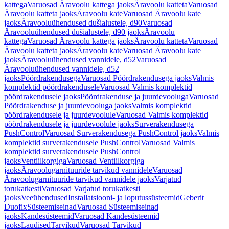
kattega
Varuosad Äravoolu kattega jaoks
Äravoolu katteta
Varuosad
Äravoolu katteta jaoks
Äravoolu kate
Varuosad Äravoolu kate
jaoks
Äravooluühendused dušialustele, d90
Varuosad
Äravooluühendused dušialustele, d90 jaoks
Äravoolu
kattega
Varuosad Äravoolu kattega jaoks
Äravoolu katteta
Varuosad
Äravoolu katteta jaoks
Äravoolu kate
Varuosad Äravoolu kate
jaoks
Äravooluühendused vannidele, d52
Varuosad
Äravooluühendused vannidele, d52
jaoks
Pöördrakendusega
Varuosad Pöördrakendusega jaoks
Valmis
komplektid pöördrakendusele
Varuosad Valmis komplektid
pöördrakendusele jaoks
Pöördrakenduse ja juurdevooluga
Varuosad
Pöördrakenduse ja juurdevooluga jaoks
Valmis komplektid
pöördrakendusele ja juurdevoolule
Varuosad Valmis komplektid
pöördrakendusele ja juurdevoolule jaoks
Surverakendusega
PushControl
Varuosad Surverakendusega PushControl jaoks
Valmis
komplektid surverakendusele PushControl
Varuosad Valmis
komplektid surverakendusele PushControl
jaoks
Ventiilkorgiga
Varuosad Ventiilkorgiga
jaoks
Äravoolugarnituuride tarvikud vannidele
Varuosad
Äravoolugarnituuride tarvikud vannidele jaoks
Varjatud
torukatkesti
Varuosad Varjatud torukatkesti
jaoks
Veeühendused
Installatsiooni- ja loputussüsteemid
Geberit
Duofix
Süsteemiseinad
Varuosad Süsteemiseinad
jaoks
Kandesüsteemid
Varuosad Kandesüsteemid
jaoks
Laudised
Tarvikud
Varuosad Tarvikud