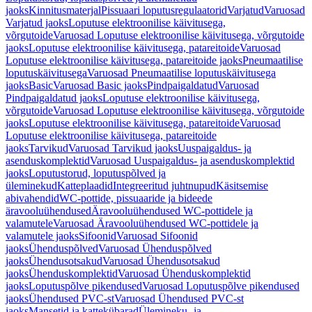
jaoks
Kinnitusmaterjal
Pissuaari loputusregulaatorid
Varjatud
Varuosad
Varjatud jaoks
Loputuse elektroonilise käivitusega,
võrgutoide
Varuosad Loputuse elektroonilise käivitusega, võrgutoide
jaoks
Loputuse elektroonilise käivitusega, patareitoide
Varuosad
Loputuse elektroonilise käivitusega, patareitoide jaoks
Pneumaatilise
loputuskäivitusega
Varuosad Pneumaatilise loputuskäivitusega
jaoks
Basic
Varuosad Basic jaoks
Pindpaigaldatud
Varuosad
Pindpaigaldatud jaoks
Loputuse elektroonilise käivitusega,
võrgutoide
Varuosad Loputuse elektroonilise käivitusega, võrgutoide
jaoks
Loputuse elektroonilise käivitusega, patareitoide
Varuosad
Loputuse elektroonilise käivitusega, patareitoide
jaoks
Tarvikud
Varuosad Tarvikud jaoks
Uuspaigaldus- ja
asenduskomplektid
Varuosad Uuspaigaldus- ja asenduskomplektid
jaoks
Loputustorud, loputuspõlved ja
üleminekud
Katteplaadid
Integreeritud juhtnupud
Käsitsemise
abivahendid
WC-pottide, pissuaaride ja bideede
äravooluühendused
Äravooluühendused WC-pottidele ja
valamutele
Varuosad Äravooluühendused WC-pottidele ja
valamutele jaoks
Sifoonid
Varuosad Sifoonid
jaoks
Ühenduspõlved
Varuosad Ühenduspõlved
jaoks
Ühendusotsakud
Varuosad Ühendusotsakud
jaoks
Ühenduskomplektid
Varuosad Ühenduskomplektid
jaoks
Loputuspõlve pikendused
Varuosad Loputuspõlve pikendused
jaoks
Ühendused PVC-st
Varuosad Ühendused PVC-st
jaoks
Mansetid ja kattekübarad
Ülemineku- ja