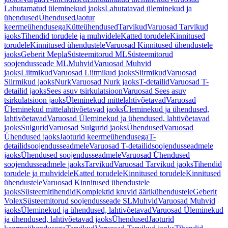
Lahutamatud üleminekud jaoks
Lahutatavad üleminekud ja
ühendused
Ühendused
Jaotur
keermeühendusega
Kütteühendused
Tarvikud
Varuosad Tarvikud
jaoks
Tihendid torudele ja muhvidele
Katted torudele
Kinnitused
torudele
Kinnitused ühendustele
Varuosad Kinnitused ühendustele
jaoks
Geberit Mepla
Süsteemitorud ML
Süsteemitorud
soojendusseade ML
Muhvid
Varuosad Muhvid
jaoks
Liitmikud
Varuosad Liitmikud jaoks
Siirmikud
Varuosad
Siirmikud jaoks
Nurk
Varuosad Nurk jaoks
T-detailid
Varuosad T-
detailid jaoks
Sees asuv tsirkulatsioon
Varuosad Sees asuv
tsirkulatsioon jaoks
Üleminekud mittelahtivõetavad
Varuosad
Üleminekud mittelahtivõetavad jaoks
Üleminekud ja ühendused,
lahtivõetavad
Varuosad Üleminekud ja ühendused, lahtivõetavad
jaoks
Sulgurid
Varuosad Sulgurid jaoks
Ühendused
Varuosad
Ühendused jaoks
Jaoturid keermeühendusega
T-
detailidsoojendusseadmele
Varuosad T-detailidsoojendusseadmele
jaoks
Ühendused soojendusseadmele
Varuosad Ühendused
soojendusseadmele jaoks
Tarvikud
Varuosad Tarvikud jaoks
Tihendid
torudele ja muhvidele
Katted torudele
Kinnitused torudele
Kinnitused
ühendustele
Varuosad Kinnitused ühendustele
jaoks
Süsteemitihendid
Komplektid kruvid äärikühendustele
Geberit
Volex
Süsteemitorud soojendusseade SL
Muhvid
Varuosad Muhvid
jaoks
Üleminekud ja ühendused, lahtivõetavad
Varuosad Üleminekud
ja ühendused, lahtivõetavad jaoks
Ühendused
Jaoturid