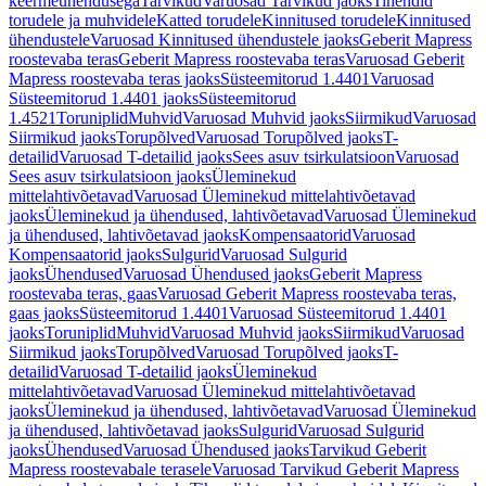
keermeühendusega
Tarvikud
Varuosad Tarvikud jaoks
Tihendid
torudele ja muhvidele
Katted torudele
Kinnitused torudele
Kinnitused
ühendustele
Varuosad Kinnitused ühendustele jaoks
Geberit Mapress
roostevaba teras
Geberit Mapress roostevaba teras
Varuosad Geberit
Mapress roostevaba teras jaoks
Süsteemitorud 1.4401
Varuosad
Süsteemitorud 1.4401 jaoks
Süsteemitorud
1.4521
Toruniplid
Muhvid
Varuosad Muhvid jaoks
Siirmikud
Varuosad
Siirmikud jaoks
Torupõlved
Varuosad Torupõlved jaoks
T-
detailid
Varuosad T-detailid jaoks
Sees asuv tsirkulatsioon
Varuosad
Sees asuv tsirkulatsioon jaoks
Üleminekud
mittelahtivõetavad
Varuosad Üleminekud mittelahtivõetavad
jaoks
Üleminekud ja ühendused, lahtivõetavad
Varuosad Üleminekud
ja ühendused, lahtivõetavad jaoks
Kompensaatorid
Varuosad
Kompensaatorid jaoks
Sulgurid
Varuosad Sulgurid
jaoks
Ühendused
Varuosad Ühendused jaoks
Geberit Mapress
roostevaba teras, gaas
Varuosad Geberit Mapress roostevaba teras,
gaas jaoks
Süsteemitorud 1.4401
Varuosad Süsteemitorud 1.4401
jaoks
Toruniplid
Muhvid
Varuosad Muhvid jaoks
Siirmikud
Varuosad
Siirmikud jaoks
Torupõlved
Varuosad Torupõlved jaoks
T-
detailid
Varuosad T-detailid jaoks
Üleminekud
mittelahtivõetavad
Varuosad Üleminekud mittelahtivõetavad
jaoks
Üleminekud ja ühendused, lahtivõetavad
Varuosad Üleminekud
ja ühendused, lahtivõetavad jaoks
Sulgurid
Varuosad Sulgurid
jaoks
Ühendused
Varuosad Ühendused jaoks
Tarvikud Geberit
Mapress roostevabale terasele
Varuosad Tarvikud Geberit Mapress