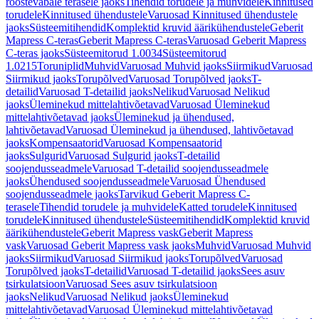
roostevabale terasele jaoks
Tihendid torudele ja muhvidele
Kinnitused
torudele
Kinnitused ühendustele
Varuosad Kinnitused ühendustele
jaoks
Süsteemitihendid
Komplektid kruvid äärikühendustele
Geberit
Mapress C-teras
Geberit Mapress C-teras
Varuosad Geberit Mapress
C-teras jaoks
Süsteemitorud 1.0034
Süsteemitorud
1.0215
Toruniplid
Muhvid
Varuosad Muhvid jaoks
Siirmikud
Varuosad
Siirmikud jaoks
Torupõlved
Varuosad Torupõlved jaoks
T-
detailid
Varuosad T-detailid jaoks
Nelikud
Varuosad Nelikud
jaoks
Üleminekud mittelahtivõetavad
Varuosad Üleminekud
mittelahtivõetavad jaoks
Üleminekud ja ühendused,
lahtivõetavad
Varuosad Üleminekud ja ühendused, lahtivõetavad
jaoks
Kompensaatorid
Varuosad Kompensaatorid
jaoks
Sulgurid
Varuosad Sulgurid jaoks
T-detailid
soojendusseadmele
Varuosad T-detailid soojendusseadmele
jaoks
Ühendused soojendusseadmele
Varuosad Ühendused
soojendusseadmele jaoks
Tarvikud Geberit Mapress C-
terasele
Tihendid torudele ja muhvidele
Katted torudele
Kinnitused
torudele
Kinnitused ühendustele
Süsteemitihendid
Komplektid kruvid
äärikühendustele
Geberit Mapress vask
Geberit Mapress
vask
Varuosad Geberit Mapress vask jaoks
Muhvid
Varuosad Muhvid
jaoks
Siirmikud
Varuosad Siirmikud jaoks
Torupõlved
Varuosad
Torupõlved jaoks
T-detailid
Varuosad T-detailid jaoks
Sees asuv
tsirkulatsioon
Varuosad Sees asuv tsirkulatsioon
jaoks
Nelikud
Varuosad Nelikud jaoks
Üleminekud
mittelahtivõetavad
Varuosad Üleminekud mittelahtivõetavad