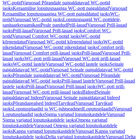
WC-potid
Varuosad Põrandale paigaldatavad WC-potid
jaoks
Keraamilise loputuspaagiga WC-pott paigaldatud
Varuosad
Keraamilise loputuspaagiga WC-pott paigaldatud jaoks
WC-
potid
Varuosad WC-potid jaoks
Loputuspaagid WC-pottidele,
sanitaarkeraamikast
Peale pandud
Prill-lauad
Varuosad Prill-lauad
jaoks
Prill-lauad
Varuosad Prill-lauad jaoks
Comfort WC-
potid
Varuosad Comfort WC-potid jaoks
WC-potid
kõrgendatud
Varuosad WC-potid kõrgendatud jaoks
WC-potid
pikendatud
Varuosad WC-potid pikendatud jaoks
Comfort prill-
lauad
Varuosad Comfort prill-lauad jaoks
Prill-lauad
Varuosad Prill-
lauad jaoks
WC-poti prill-lauad
Varuosad WC-poti prill-lauad
jaoks
WC-potid lastele
Varuosad WC-potid lastele jaoks
Seinale
paigaldatavad WC-potid
Varuosad Seinale paigaldatavad WC-potid
jaoks
Põrandale paigaldatavad WC-potid
Varuosad Põrandale
paigaldatavad WC-potid jaoks
Prill-lauad lastele
Varuosad Prill-lauad
lastele jaoks
Prill-lauad
Varuosad Prill-lauad jaoks
WC-poti prill-
lauad
Varuosad WC-poti prill-lauad jaoks
Bideed
Seinale
paigaldatavad bideed
Varuosad Seinale paigaldatavad bideed
jaoks
Põrandapealsed bideed
Tarvikud
Varuosad Tarvikud
jaoks
Loputusplaadid ja WC-juhtseadmed
Loputusplaadid
Varuosad
Loputusplaadid jaoks
Sigma varjatud loputuskastidele
Varuosad
Sigma varjatud loputuskastidele jaoks
Omega varjatud
loputuskastidele
Varuosad Omega varjatud loputuskastidele
jaoks
Kappa varjatud loputuskastidele
Varuosad Kappa varjatud
loputuskastidele jaoks
Delta varjatud loputuskastidele
Varuosad Delta