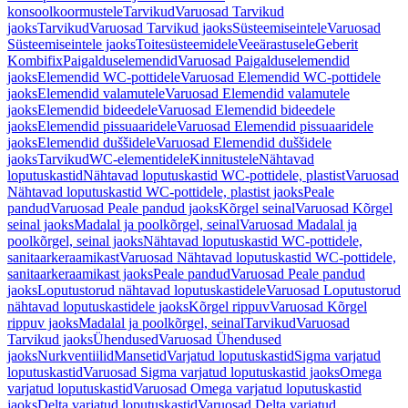
konsoolkoormustele
Tarvikud
Varuosad Tarvikud
jaoks
Tarvikud
Varuosad Tarvikud jaoks
Süsteemiseintele
Varuosad
Süsteemiseintele jaoks
Toitesüsteemidele
Veeärastusele
Geberit
Kombifix
Paigalduselemendid
Varuosad Paigalduselemendid
jaoks
Elemendid WC-pottidele
Varuosad Elemendid WC-pottidele
jaoks
Elemendid valamutele
Varuosad Elemendid valamutele
jaoks
Elemendid bideedele
Varuosad Elemendid bideedele
jaoks
Elemendid pissuaaridele
Varuosad Elemendid pissuaaridele
jaoks
Elemendid duššidele
Varuosad Elemendid duššidele
jaoks
Tarvikud
WC-elementidele
Kinnitustele
Nähtavad
loputuskastid
Nähtavad loputuskastid WC-pottidele, plastist
Varuosad
Nähtavad loputuskastid WC-pottidele, plastist jaoks
Peale
pandud
Varuosad Peale pandud jaoks
Kõrgel seinal
Varuosad Kõrgel
seinal jaoks
Madalal ja poolkõrgel, seinal
Varuosad Madalal ja
poolkõrgel, seinal jaoks
Nähtavad loputuskastid WC-pottidele,
sanitaarkeraamikast
Varuosad Nähtavad loputuskastid WC-pottidele,
sanitaarkeraamikast jaoks
Peale pandud
Varuosad Peale pandud
jaoks
Loputustorud nähtavad loputuskastidele
Varuosad Loputustorud
nähtavad loputuskastidele jaoks
Kõrgel rippuv
Varuosad Kõrgel
rippuv jaoks
Madalal ja poolkõrgel, seinal
Tarvikud
Varuosad
Tarvikud jaoks
Ühendused
Varuosad Ühendused
jaoks
Nurkventiilid
Mansetid
Varjatud loputuskastid
Sigma varjatud
loputuskastid
Varuosad Sigma varjatud loputuskastid jaoks
Omega
varjatud loputuskastid
Varuosad Omega varjatud loputuskastid
jaoks
Delta varjatud loputuskastid
Varuosad Delta varjatud