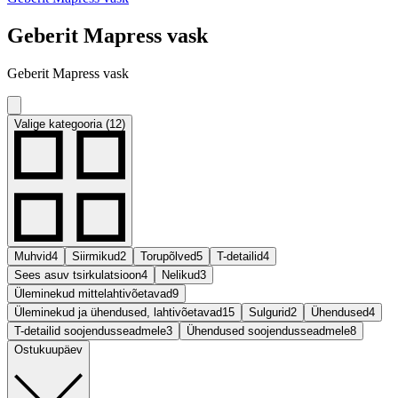
Geberit Mapress vask
Geberit Mapress vask
Valige kategooria (12)
Muhvid
4
Siirmikud
2
Torupõlved
5
T-detailid
4
Sees asuv tsirkulatsioon
4
Nelikud
3
Üleminekud mittelahtivõetavad
9
Üleminekud ja ühendused, lahtivõetavad
15
Sulgurid
2
Ühendused
4
T-detailid soojendusseadmele
3
Ühendused soojendusseadmele
8
Ostukuupäev