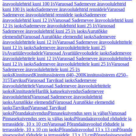
äravoolulehtrid kuni 100 l/s
Varuosad Sademevee äravoolulehtrid
kuni 100 l/s jaoks
Sademevee äravoolulehtrid rennidele
Varuosad
Sademevee äravoolulehtrid rennidele jaoks
Sademevee
äravoolulehtrid kuni 12 l/s
Varuosad Sademevee äravoolulehtrid kuni
12 l/s jaoks
Sademevee äravoolulehtrid kuni 25 l/s
Varuosad
Sademevee äravoolulehtrid kuni 25 l/s jaoks
Aurutõkke
elemendid
Varuosad Aurutõkke elemendid jaoks
Sademevee
äravoolulehtritele kuni 12 l/s
Varuosad Sademevee äravoolulehtritele
kuni 12 l/s jaoks
Sademevee äravoolulehtritele kuni 25
l/s
Avariiülevooludele
Varuosad Avariiülevooludele jaoks
Sademevee
äravoolulehtritele kuni 12 l/s
Varuosad Sademevee äravoolulehtritele
kuni 12 l/s jaoks
Sademevee äravoolulehtritele kuni 25 l/s
Varuosad
Sademevee äravoolulehtritele kuni 25 l/s
jaoks
Kinnitused
Kinnitussüsteem d40–200
Kinnitussüsteem d250–
315
Tarvikud
Varuosad Tarvikud jaoks
Sademevee
äravoolulehtritele
Varuosad Sademevee äravoolulehtritele
jaoks
Kinnitustele
Harilik katusekuivendus
Sademevee
äravoolulehtrid
Varuosad Sademevee äravoolulehtrid
jaoks
Aurutõkke elemendid
Varuosad Aurutõkke elemendid
jaoks
Tarvikud
Varuosad Tarvikud
jaoks
Põrandakuivendus
Pinnasekuivendus sees ja väljas
Varuosad
Pinnasekuivendus sees ja väljas jaoks
Põrandaäravoolud rõdudele ja
terrassidele, 10 x 10 cm
Varuosad Põrandaäravoolud rõdudele ja
terrassidele, 10 x 10 cm jaoks
Põrandaäravoolud 13 x 13 cm
Põranda
sissevoolud rõdudele ja terrassidele, 13 x 13 cm
Põrandasissevoolud