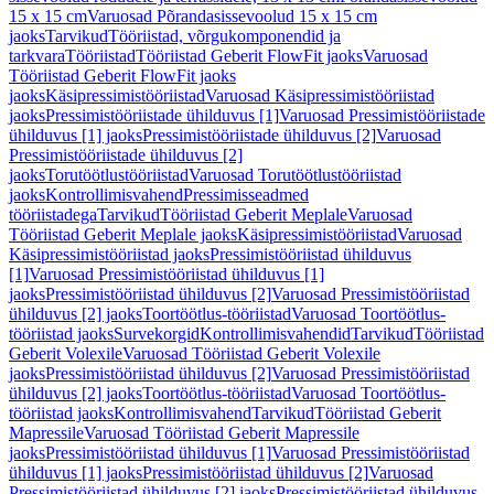
15 x 15 cm
Varuosad Põrandasissevoolud 15 x 15 cm
jaoks
Tarvikud
Tööriistad, võrgukomponendid ja
tarkvara
Tööriistad
Tööriistad Geberit FlowFit jaoks
Varuosad
Tööriistad Geberit FlowFit jaoks
jaoks
Käsipressimistööriistad
Varuosad Käsipressimistööriistad
jaoks
Pressimistööriistade ühilduvus [1]
Varuosad Pressimistööriistade
ühilduvus [1] jaoks
Pressimistööriistade ühilduvus [2]
Varuosad
Pressimistööriistade ühilduvus [2]
jaoks
Torutöötlustööriistad
Varuosad Torutöötlustööriistad
jaoks
Kontrollimisvahend
Pressimisseadmed
tööriistadega
Tarvikud
Tööriistad Geberit Meplale
Varuosad
Tööriistad Geberit Meplale jaoks
Käsipressimistööriistad
Varuosad
Käsipressimistööriistad jaoks
Pressimistööriistad ühilduvus
[1]
Varuosad Pressimistööriistad ühilduvus [1]
jaoks
Pressimistööriistad ühilduvus [2]
Varuosad Pressimistööriistad
ühilduvus [2] jaoks
Toortöötlus-tööriistad
Varuosad Toortöötlus-
tööriistad jaoks
Survekorgid
Kontrollimisvahendid
Tarvikud
Tööriistad
Geberit Volexile
Varuosad Tööriistad Geberit Volexile
jaoks
Pressimistööriistad ühilduvus [2]
Varuosad Pressimistööriistad
ühilduvus [2] jaoks
Toortöötlus-tööriistad
Varuosad Toortöötlus-
tööriistad jaoks
Kontrollimisvahend
Tarvikud
Tööriistad Geberit
Mapressile
Varuosad Tööriistad Geberit Mapressile
jaoks
Pressimistööriistad ühilduvus [1]
Varuosad Pressimistööriistad
ühilduvus [1] jaoks
Pressimistööriistad ühilduvus [2]
Varuosad
Pressimistööriistad ühilduvus [2] jaoks
Pressimistööriistad ühilduvus