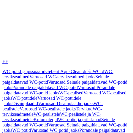
EE
WC-potid ja pissuaarid
Geberit AquaClean dušš-WC-d
WC-
tervikseadmed
Varuosad WC-tervikseadmed jaoks
Seinale
paigaldatavad WC-potid
Varuosad Seinale paigaldatavad WC-potid
jaoks
Põrandale paigaldatavad WC-potid
Varuosad Põrandale
paigaldatavad WC-potid jaoks
WC-pealised
Varuosad WC-pealised
jaoks
WC-pottidele
Varuosad WC-pottidele
jaoks
Disainplaadid
Varuosad Disainplaadid jaoks
WC-
pealistele
Varuosad WC-pealistele jaoks
Tarvikud
WC-
tervikseadmetele
WC-pealistele
WC-pealistele ja WC-
tervikseadmetele
Kulumaterjal
WC-potid ja prill-lauad
Seinale
paigaldatavad WC-potid
Varuosad Seinale paigaldatavad WC-potid
jaoks
WC-potid
Varuosad WC-potid jaoks
Põrandale paigaldatavad