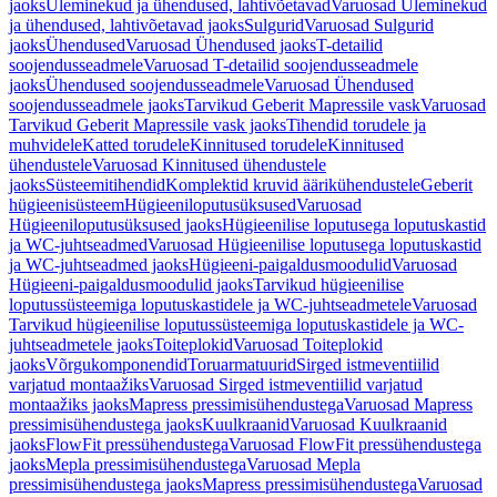
jaoks
Üleminekud ja ühendused, lahtivõetavad
Varuosad Üleminekud
ja ühendused, lahtivõetavad jaoks
Sulgurid
Varuosad Sulgurid
jaoks
Ühendused
Varuosad Ühendused jaoks
T-detailid
soojendusseadmele
Varuosad T-detailid soojendusseadmele
jaoks
Ühendused soojendusseadmele
Varuosad Ühendused
soojendusseadmele jaoks
Tarvikud Geberit Mapressile vask
Varuosad
Tarvikud Geberit Mapressile vask jaoks
Tihendid torudele ja
muhvidele
Katted torudele
Kinnitused torudele
Kinnitused
ühendustele
Varuosad Kinnitused ühendustele
jaoks
Süsteemitihendid
Komplektid kruvid äärikühendustele
Geberit
hügieenisüsteem
Hügieeniloputusüksused
Varuosad
Hügieeniloputusüksused jaoks
Hügieenilise loputusega loputuskastid
ja WC-juhtseadmed
Varuosad Hügieenilise loputusega loputuskastid
ja WC-juhtseadmed jaoks
Hügieeni-paigaldusmoodulid
Varuosad
Hügieeni-paigaldusmoodulid jaoks
Tarvikud hügieenilise
loputussüsteemiga loputuskastidele ja WC-juhtseadmetele
Varuosad
Tarvikud hügieenilise loputussüsteemiga loputuskastidele ja WC-
juhtseadmetele jaoks
Toiteplokid
Varuosad Toiteplokid
jaoks
Võrgukomponendid
Toruarmatuurid
Sirged istmeventiilid
varjatud montaažiks
Varuosad Sirged istmeventiilid varjatud
montaažiks jaoks
Mapress pressimisühendustega
Varuosad Mapress
pressimisühendustega jaoks
Kuulkraanid
Varuosad Kuulkraanid
jaoks
FlowFit pressühendustega
Varuosad FlowFit pressühendustega
jaoks
Mepla pressimisühendustega
Varuosad Mepla
pressimisühendustega jaoks
Mapress pressimisühendustega
Varuosad