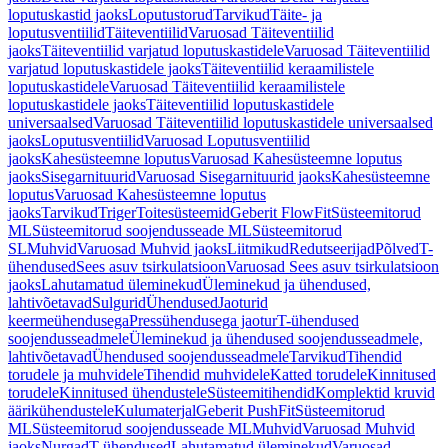
loputuskastid jaoks
Loputustorud
Tarvikud
Täite- ja
loputusventiilid
Täiteventiilid
Varuosad Täiteventiilid
jaoks
Täiteventiilid varjatud loputuskastidele
Varuosad Täiteventiilid
varjatud loputuskastidele jaoks
Täiteventiilid keraamilistele
loputuskastidele
Varuosad Täiteventiilid keraamilistele
loputuskastidele jaoks
Täiteventiilid loputuskastidele
universaalsed
Varuosad Täiteventiilid loputuskastidele universaalsed
jaoks
Loputusventiilid
Varuosad Loputusventiilid
jaoks
Kahesüsteemne loputus
Varuosad Kahesüsteemne loputus
jaoks
Sisegarnituurid
Varuosad Sisegarnituurid jaoks
Kahesüsteemne
loputus
Varuosad Kahesüsteemne loputus
jaoks
Tarvikud
Triger
Toitesüsteemid
Geberit FlowFit
Süsteemitorud
ML
Süsteemitorud soojendusseade ML
Süsteemitorud
SL
Muhvid
Varuosad Muhvid jaoks
Liitmikud
Redutseerijad
Põlved
T-
ühendused
Sees asuv tsirkulatsioon
Varuosad Sees asuv tsirkulatsioon
jaoks
Lahutamatud üleminekud
Üleminekud ja ühendused,
lahtivõetavad
Sulgurid
Ühendused
Jaoturid
keermeühendusega
Pressühendusega jaotur
T-ühendused
soojendusseadmele
Üleminekud ja ühendused soojendusseadmele,
lahtivõetavad
Ühendused soojendusseadmele
Tarvikud
Tihendid
torudele ja muhvidele
Tihendid muhvidele
Katted torudele
Kinnitused
torudele
Kinnitused ühendustele
Süsteemitihendid
Komplektid kruvid
äärikühendustele
Kulumaterjal
Geberit PushFit
Süsteemitorud
ML
Süsteemitorud soojendusseade ML
Muhvid
Varuosad Muhvid
jaoks
Nurgad
T-ühendused
Lahutamatud üleminekud
Varuosad