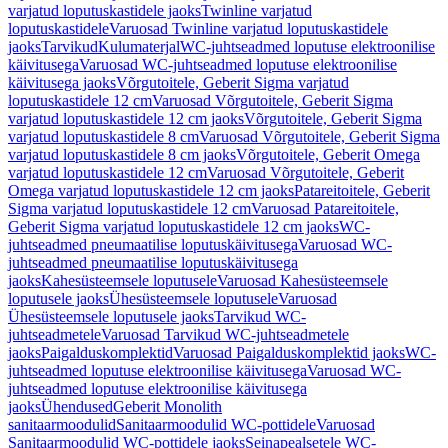
varjatud loputuskastidele jaoks
Twinline varjatud
loputuskastidele
Varuosad Twinline varjatud loputuskastidele
jaoks
Tarvikud
Kulumaterjal
WC-juhtseadmed loputuse elektroonilise
käivitusega
Varuosad WC-juhtseadmed loputuse elektroonilise
käivitusega jaoks
Võrgutoitele, Geberit Sigma varjatud
loputuskastidele 12 cm
Varuosad Võrgutoitele, Geberit Sigma
varjatud loputuskastidele 12 cm jaoks
Võrgutoitele, Geberit Sigma
varjatud loputuskastidele 8 cm
Varuosad Võrgutoitele, Geberit Sigma
varjatud loputuskastidele 8 cm jaoks
Võrgutoitele, Geberit Omega
varjatud loputuskastidele 12 cm
Varuosad Võrgutoitele, Geberit
Omega varjatud loputuskastidele 12 cm jaoks
Patareitoitele, Geberit
Sigma varjatud loputuskastidele 12 cm
Varuosad Patareitoitele,
Geberit Sigma varjatud loputuskastidele 12 cm jaoks
WC-
juhtseadmed pneumaatilise loputuskäivitusega
Varuosad WC-
juhtseadmed pneumaatilise loputuskäivitusega
jaoks
Kahesüsteemsele loputusele
Varuosad Kahesüsteemsele
loputusele jaoks
Ühesüsteemsele loputusele
Varuosad
Ühesüsteemsele loputusele jaoks
Tarvikud WC-
juhtseadmetele
Varuosad Tarvikud WC-juhtseadmetele
jaoks
Paigalduskomplektid
Varuosad Paigalduskomplektid jaoks
WC-
juhtseadmed loputuse elektroonilise käivitusega
Varuosad WC-
juhtseadmed loputuse elektroonilise käivitusega
jaoks
Ühendused
Geberit Monolith
sanitaarmoodulid
Sanitaarmoodulid WC-pottidele
Varuosad
Sanitaarmoodulid WC-pottidele jaoks
Seinapealsetele WC-