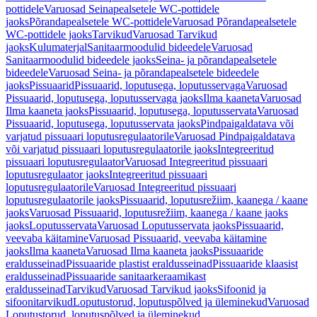
pottidele
Varuosad Seinapealsetele WC-pottidele
jaoks
Põrandapealsetele WC-pottidele
Varuosad Põrandapealsetele
WC-pottidele jaoks
Tarvikud
Varuosad Tarvikud
jaoks
Kulumaterjal
Sanitaarmoodulid bideedele
Varuosad
Sanitaarmoodulid bideedele jaoks
Seina- ja põrandapealsetele
bideedele
Varuosad Seina- ja põrandapealsetele bideedele
jaoks
Pissuaarid
Pissuaarid, loputusega, loputusservaga
Varuosad
Pissuaarid, loputusega, loputusservaga jaoks
Ilma kaaneta
Varuosad
Ilma kaaneta jaoks
Pissuaarid, loputusega, loputusservata
Varuosad
Pissuaarid, loputusega, loputusservata jaoks
Pindpaigaldatava või
varjatud pissuaari loputusregulaatorile
Varuosad Pindpaigaldatava
või varjatud pissuaari loputusregulaatorile jaoks
Integreeritud
pissuaari loputusregulaator
Varuosad Integreeritud pissuaari
loputusregulaator jaoks
Integreeritud pissuaari
loputusregulaatorile
Varuosad Integreeritud pissuaari
loputusregulaatorile jaoks
Pissuaarid, loputusrežiim, kaanega / kaane
jaoks
Varuosad Pissuaarid, loputusrežiim, kaanega / kaane jaoks
jaoks
Loputusservata
Varuosad Loputusservata jaoks
Pissuaarid,
veevaba käitamine
Varuosad Pissuaarid, veevaba käitamine
jaoks
Ilma kaaneta
Varuosad Ilma kaaneta jaoks
Pissuaaride
eraldusseinad
Pissuaaride plastist eraldusseinad
Pissuaaride klaasist
eraldusseinad
Pissuaaride sanitaarkeraamikast
eraldusseinad
Tarvikud
Varuosad Tarvikud jaoks
Sifoonid ja
sifoonitarvikud
Loputustorud, loputuspõlved ja üleminekud
Varuosad
Loputustorud, loputuspõlved ja üleminekud