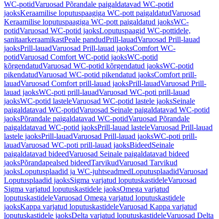
WC-potid
Varuosad Põrandale paigaldatavad WC-potid
jaoks
Keraamilise loputuspaagiga WC-pott paigaldatud
Varuosad
Keraamilise loputuspaagiga WC-pott paigaldatud jaoks
WC-
potid
Varuosad WC-potid jaoks
Loputuspaagid WC-pottidele,
sanitaarkeraamikast
Peale pandud
Prill-lauad
Varuosad Prill-lauad
jaoks
Prill-lauad
Varuosad Prill-lauad jaoks
Comfort WC-
potid
Varuosad Comfort WC-potid jaoks
WC-potid
kõrgendatud
Varuosad WC-potid kõrgendatud jaoks
WC-potid
pikendatud
Varuosad WC-potid pikendatud jaoks
Comfort prill-
lauad
Varuosad Comfort prill-lauad jaoks
Prill-lauad
Varuosad Prill-
lauad jaoks
WC-poti prill-lauad
Varuosad WC-poti prill-lauad
jaoks
WC-potid lastele
Varuosad WC-potid lastele jaoks
Seinale
paigaldatavad WC-potid
Varuosad Seinale paigaldatavad WC-potid
jaoks
Põrandale paigaldatavad WC-potid
Varuosad Põrandale
paigaldatavad WC-potid jaoks
Prill-lauad lastele
Varuosad Prill-lauad
lastele jaoks
Prill-lauad
Varuosad Prill-lauad jaoks
WC-poti prill-
lauad
Varuosad WC-poti prill-lauad jaoks
Bideed
Seinale
paigaldatavad bideed
Varuosad Seinale paigaldatavad bideed
jaoks
Põrandapealsed bideed
Tarvikud
Varuosad Tarvikud
jaoks
Loputusplaadid ja WC-juhtseadmed
Loputusplaadid
Varuosad
Loputusplaadid jaoks
Sigma varjatud loputuskastidele
Varuosad
Sigma varjatud loputuskastidele jaoks
Omega varjatud
loputuskastidele
Varuosad Omega varjatud loputuskastidele
jaoks
Kappa varjatud loputuskastidele
Varuosad Kappa varjatud
loputuskastidele jaoks
Delta varjatud loputuskastidele
Varuosad Delta