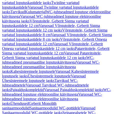
varjatud loputuskastidele jaoks
Twinline varjatud
loputuskastidele
Varuosad Twinline varjatud loputuskastidele
jaoks
Tarvikud
Kulumaterjal
WC-juhtseadmed loputuse elektroonilise
käivitusega
Varuosad WC-juhtseadmed loputuse elektroonilise
käivitusega jaoks
Võrgutoitele, Geberit Sigma varjatud
loputuskastidele 12 cm
Varuosad Võrgutoitele, Geberit Sigma
varjatud loputuskastidele 12 cm jaoks
Võrgutoitele, Geberit Sigma
varjatud loputuskastidele 8 cm
Varuosad Võrgutoitele, Geberit Sigma
varjatud loputuskastidele 8 cm jaoks
Võrgutoitele, Geberit Omega
varjatud loputuskastidele 12 cm
Varuosad Võrgutoitele, Geberit
Omega varjatud loputuskastidele 12 cm jaoks
Patareitoitele, Geberit
Sigma varjatud loputuskastidele 12 cm
Varuosad Patareitoitele,
Geberit Sigma varjatud loputuskastidele 12 cm jaoks
WC-
juhtseadmed pneumaatilise loputuskäivitusega
Varuosad WC-
juhtseadmed pneumaatilise loputuskäivitusega
jaoks
Kahesüsteemsele loputusele
Varuosad Kahesüsteemsele
loputusele jaoks
Ühesüsteemsele loputusele
Varuosad
Ühesüsteemsele loputusele jaoks
Tarvikud WC-
juhtseadmetele
Varuosad Tarvikud WC-juhtseadmetele
jaoks
Paigalduskomplektid
Varuosad Paigalduskomplektid jaoks
WC-
juhtseadmed loputuse elektroonilise käivitusega
Varuosad WC-
juhtseadmed loputuse elektroonilise käivitusega
jaoks
Ühendused
Geberit Monolith
sanitaarmoodulid
Sanitaarmoodulid WC-pottidele
Varuosad
Sanitaarmoodulid WC-pottidele jaoks
Seinapealsetele WC-