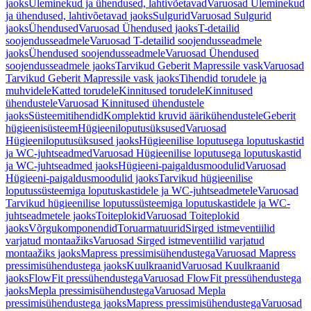
jaoks
Üleminekud ja ühendused, lahtivõetavad
Varuosad Üleminekud
ja ühendused, lahtivõetavad jaoks
Sulgurid
Varuosad Sulgurid
jaoks
Ühendused
Varuosad Ühendused jaoks
T-detailid
soojendusseadmele
Varuosad T-detailid soojendusseadmele
jaoks
Ühendused soojendusseadmele
Varuosad Ühendused
soojendusseadmele jaoks
Tarvikud Geberit Mapressile vask
Varuosad
Tarvikud Geberit Mapressile vask jaoks
Tihendid torudele ja
muhvidele
Katted torudele
Kinnitused torudele
Kinnitused
ühendustele
Varuosad Kinnitused ühendustele
jaoks
Süsteemitihendid
Komplektid kruvid äärikühendustele
Geberit
hügieenisüsteem
Hügieeniloputusüksused
Varuosad
Hügieeniloputusüksused jaoks
Hügieenilise loputusega loputuskastid
ja WC-juhtseadmed
Varuosad Hügieenilise loputusega loputuskastid
ja WC-juhtseadmed jaoks
Hügieeni-paigaldusmoodulid
Varuosad
Hügieeni-paigaldusmoodulid jaoks
Tarvikud hügieenilise
loputussüsteemiga loputuskastidele ja WC-juhtseadmetele
Varuosad
Tarvikud hügieenilise loputussüsteemiga loputuskastidele ja WC-
juhtseadmetele jaoks
Toiteplokid
Varuosad Toiteplokid
jaoks
Võrgukomponendid
Toruarmatuurid
Sirged istmeventiilid
varjatud montaažiks
Varuosad Sirged istmeventiilid varjatud
montaažiks jaoks
Mapress pressimisühendustega
Varuosad Mapress
pressimisühendustega jaoks
Kuulkraanid
Varuosad Kuulkraanid
jaoks
FlowFit pressühendustega
Varuosad FlowFit pressühendustega
jaoks
Mepla pressimisühendustega
Varuosad Mepla
pressimisühendustega jaoks
Mapress pressimisühendustega
Varuosad