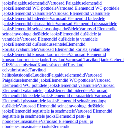
jaoks
Paigalduselemendid
Varuosad Paigalduselemendid
jaoks
Elemendid WC-pottidele
Varuosad Elemendid WC-pottidele
jaoks
Elemendid valamutele
Varuosad Elemendid valamutele
jaoks
Elemendid bideedele
Varuosad Elemendid bideedele
jaoks
Elemendid pissuaaridele
Varuosad Elemendid pissuaaridele
jaoks
Elemendid seinaäravooluga duššidele
Varuosad Elemendid
seinaäravooluga duššidele jaoks
Elemendid duššidele ja
vannidele
Varuosad Elemendid duššidele ja vannidele
jaoks
Elemendid dušieraldusseintele
Elemendid
koristajavalamutele
Varuosad Elemendid koristajavalamutele
jaoks
Elemendid konsoolkoormustele
Varuosad Elemendid
konsoolkoormustele jaoks
Tarvikud
Varuosad Tarvikud jaoks
Geberit
GIS
Süsteemiseinad
Kandesüsteemid
Tarvikud
eelvalmististele
Tarvikud
heliisolatsioonile
Laudised
Paigalduselemendid
Varuosad
Paigalduselemendid jaoks
Elemendid WC-pottidele
Varuosad
Elemendid WC-pottidele jaoks
Elemendid valamutele
Varuosad
Elemendid valamutele jaoks
Elemendid bideedele
Varuosad
Elemendid bideedele jaoks
Elemendid pissuaaridele
Varuosad
Elemendid pissuaaridele jaoks
Elemendid seinaäravooluga
duššidele
Varuosad Elemendid seinaäravooluga duššidele
jaoks
Elemendid segistitele ja seadmetele
Varuosad Elemendid
segistitele ja seadmetele jaoks
Elemendid pesu- ja
nõudepesumasinatele
Varuosad Elemendid pesu- ja
nõudepesumasinatele jaoks
Elemendid