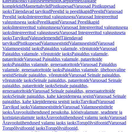
käterätikonks
Valguselemendid
Käepidemed
Jalgade
komplektid
Magnettahvlid
Pistikupesad
Varuosad Pistikupesad
jaoks
Täiendavad tarvikud
Peeglid ja peeglikapid
Peeglid
Varuosad
Peeglid jaoks
Integreeritud valgustusega
Varuosad Integreeritud
valgustusega jaoks
Peeglikapid
Varuosad Peeglikapid
jaoks
Integreeritud valgustusega
Varuosad Integreeritud valgustusega
jaoks
Integreeritud valgustuseta
Varuosad Integreeritud valgustuseta
jaoks
Tarvikud
Valguselemendid
Täiendavad
tarvikud
Pistikupesad
Valamusegistid
Valamusegistid
Varuosad
Valamusegistid jaoks
Paigaldus valamule, võrgutoide
Varuosad
Paigaldus valamule, võrgutoide jaoks
Paigaldus valamule,
patareitoide
Varuosad Paigaldus valamule, patareitoide
jaoks
Paigaldus valamule, generaatoritoide
Varuosad Paigaldus
valamule, generaatoritoide jaoks
Paigaldus valamule, ühehoovaline
segisti
Seinale paigaldus, võrgutoide
Varuosad Seinale paigaldus,
võrgutoide jaoks
Seinale paigaldus, patareitoide
Varuosad Seinale
paigaldus, patareitoide jaoks
Seinale paigaldus,
generaatoritoide
Varuosad Seinale paigaldus, generaatoritoide
jaoks
Seinale paigaldus, kahe käepidemega segisti
Varuosad Seinale
paigaldus, kahe käepidemega segisti jaoks
Tarvikud
Varuosad
Tarvikud jaoks
Valamusegistitele
Varuosad Valamusegistitele
jaoks
Äravooluühendused pesukoha, köögivalamute, seadmete ja
koristajavalamute jaoks
Äravooluühendused valamu jaoks
Varuosad
Äravooluühendused valamu jaoks jaoks
Torupõlvsifoonid
Varuosad
Torupõlvsifoonid jaoks
Torupõlvsifoonid,