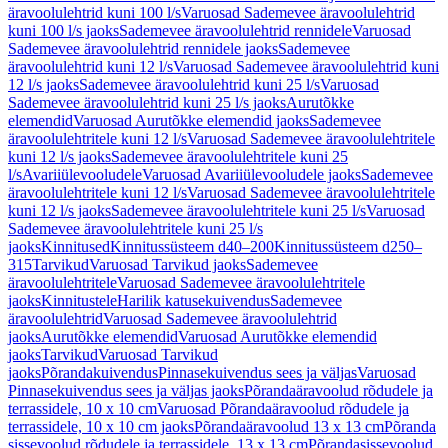
äravoolulehtrid kuni 100 l/s
Varuosad Sademevee äravoolulehtrid
kuni 100 l/s jaoks
Sademevee äravoolulehtrid rennidele
Varuosad
Sademevee äravoolulehtrid rennidele jaoks
Sademevee
äravoolulehtrid kuni 12 l/s
Varuosad Sademevee äravoolulehtrid kuni
12 l/s jaoks
Sademevee äravoolulehtrid kuni 25 l/s
Varuosad
Sademevee äravoolulehtrid kuni 25 l/s jaoks
Aurutõkke
elemendid
Varuosad Aurutõkke elemendid jaoks
Sademevee
äravoolulehtritele kuni 12 l/s
Varuosad Sademevee äravoolulehtritele
kuni 12 l/s jaoks
Sademevee äravoolulehtritele kuni 25
l/s
Avariiülevooludele
Varuosad Avariiülevooludele jaoks
Sademevee
äravoolulehtritele kuni 12 l/s
Varuosad Sademevee äravoolulehtritele
kuni 12 l/s jaoks
Sademevee äravoolulehtritele kuni 25 l/s
Varuosad
Sademevee äravoolulehtritele kuni 25 l/s
jaoks
Kinnitused
Kinnitussüsteem d40–200
Kinnitussüsteem d250–
315
Tarvikud
Varuosad Tarvikud jaoks
Sademevee
äravoolulehtritele
Varuosad Sademevee äravoolulehtritele
jaoks
Kinnitustele
Harilik katusekuivendus
Sademevee
äravoolulehtrid
Varuosad Sademevee äravoolulehtrid
jaoks
Aurutõkke elemendid
Varuosad Aurutõkke elemendid
jaoks
Tarvikud
Varuosad Tarvikud
jaoks
Põrandakuivendus
Pinnasekuivendus sees ja väljas
Varuosad
Pinnasekuivendus sees ja väljas jaoks
Põrandaäravoolud rõdudele ja
terrassidele, 10 x 10 cm
Varuosad Põrandaäravoolud rõdudele ja
terrassidele, 10 x 10 cm jaoks
Põrandaäravoolud 13 x 13 cm
Põranda
sissevoolud rõdudele ja terrassidele, 13 x 13 cm
Põrandasissevoolud