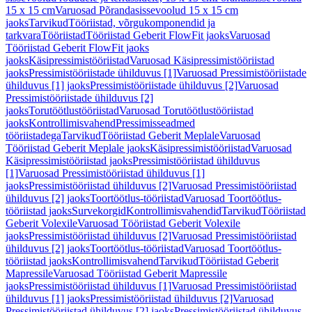
15 x 15 cm
Varuosad Põrandasissevoolud 15 x 15 cm
jaoks
Tarvikud
Tööriistad, võrgukomponendid ja
tarkvara
Tööriistad
Tööriistad Geberit FlowFit jaoks
Varuosad
Tööriistad Geberit FlowFit jaoks
jaoks
Käsipressimistööriistad
Varuosad Käsipressimistööriistad
jaoks
Pressimistööriistade ühilduvus [1]
Varuosad Pressimistööriistade
ühilduvus [1] jaoks
Pressimistööriistade ühilduvus [2]
Varuosad
Pressimistööriistade ühilduvus [2]
jaoks
Torutöötlustööriistad
Varuosad Torutöötlustööriistad
jaoks
Kontrollimisvahend
Pressimisseadmed
tööriistadega
Tarvikud
Tööriistad Geberit Meplale
Varuosad
Tööriistad Geberit Meplale jaoks
Käsipressimistööriistad
Varuosad
Käsipressimistööriistad jaoks
Pressimistööriistad ühilduvus
[1]
Varuosad Pressimistööriistad ühilduvus [1]
jaoks
Pressimistööriistad ühilduvus [2]
Varuosad Pressimistööriistad
ühilduvus [2] jaoks
Toortöötlus-tööriistad
Varuosad Toortöötlus-
tööriistad jaoks
Survekorgid
Kontrollimisvahendid
Tarvikud
Tööriistad
Geberit Volexile
Varuosad Tööriistad Geberit Volexile
jaoks
Pressimistööriistad ühilduvus [2]
Varuosad Pressimistööriistad
ühilduvus [2] jaoks
Toortöötlus-tööriistad
Varuosad Toortöötlus-
tööriistad jaoks
Kontrollimisvahend
Tarvikud
Tööriistad Geberit
Mapressile
Varuosad Tööriistad Geberit Mapressile
jaoks
Pressimistööriistad ühilduvus [1]
Varuosad Pressimistööriistad
ühilduvus [1] jaoks
Pressimistööriistad ühilduvus [2]
Varuosad
Pressimistööriistad ühilduvus [2] jaoks
Pressimistööriistad ühilduvus