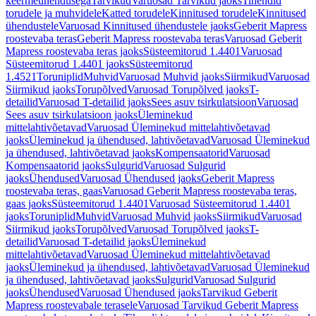
keermeühendusega
Tarvikud
Varuosad Tarvikud jaoks
Tihendid
torudele ja muhvidele
Katted torudele
Kinnitused torudele
Kinnitused
ühendustele
Varuosad Kinnitused ühendustele jaoks
Geberit Mapress
roostevaba teras
Geberit Mapress roostevaba teras
Varuosad Geberit
Mapress roostevaba teras jaoks
Süsteemitorud 1.4401
Varuosad
Süsteemitorud 1.4401 jaoks
Süsteemitorud
1.4521
Toruniplid
Muhvid
Varuosad Muhvid jaoks
Siirmikud
Varuosad
Siirmikud jaoks
Torupõlved
Varuosad Torupõlved jaoks
T-
detailid
Varuosad T-detailid jaoks
Sees asuv tsirkulatsioon
Varuosad
Sees asuv tsirkulatsioon jaoks
Üleminekud
mittelahtivõetavad
Varuosad Üleminekud mittelahtivõetavad
jaoks
Üleminekud ja ühendused, lahtivõetavad
Varuosad Üleminekud
ja ühendused, lahtivõetavad jaoks
Kompensaatorid
Varuosad
Kompensaatorid jaoks
Sulgurid
Varuosad Sulgurid
jaoks
Ühendused
Varuosad Ühendused jaoks
Geberit Mapress
roostevaba teras, gaas
Varuosad Geberit Mapress roostevaba teras,
gaas jaoks
Süsteemitorud 1.4401
Varuosad Süsteemitorud 1.4401
jaoks
Toruniplid
Muhvid
Varuosad Muhvid jaoks
Siirmikud
Varuosad
Siirmikud jaoks
Torupõlved
Varuosad Torupõlved jaoks
T-
detailid
Varuosad T-detailid jaoks
Üleminekud
mittelahtivõetavad
Varuosad Üleminekud mittelahtivõetavad
jaoks
Üleminekud ja ühendused, lahtivõetavad
Varuosad Üleminekud
ja ühendused, lahtivõetavad jaoks
Sulgurid
Varuosad Sulgurid
jaoks
Ühendused
Varuosad Ühendused jaoks
Tarvikud Geberit
Mapress roostevabale terasele
Varuosad Tarvikud Geberit Mapress