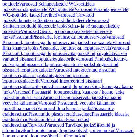
pottidele
Varuosad Seinapealsetele WC-pottidele
jaoks
Põrandapealsetele WC-pottidele
Varuosad Põrandapealsetele
WC-pottidele jaoks
Tarvikud
Varuosad Tarvikud
jaoks
Kulumaterjal
Sanitaarmoodulid bideedele
Varuosad
Sanitaarmoodulid bideedele jaoks
Seina- ja põrandapealsetele
bideedele
Varuosad Seina- ja põrandapealsetele bideedele
jaoks
Pissuaarid
Pissuaarid, loputusega, loputusservaga
Varuosad
Pissuaarid, loputusega, loputusservaga jaoks
Ilma kaaneta
Varuosad
Ilma kaaneta jaoks
Pissuaarid, loputusega, loputusservata
Varuosad
Pissuaarid, loputusega, loputusservata jaoks
Pindpaigaldatava või
varjatud pissuaari loputusregulaatorile
Varuosad Pindpaigaldatava
või varjatud pissuaari loputusregulaatorile jaoks
Integreeritud
pissuaari loputusregulaator
Varuosad Integreeritud pissuaari
loputusregulaator jaoks
Integreeritud pissuaari
loputusregulaatorile
Varuosad Integreeritud pissuaari
loputusregulaatorile jaoks
Pissuaarid, loputusrežiim, kaanega / kaane
jaoks
Varuosad Pissuaarid, loputusrežiim, kaanega / kaane jaoks
jaoks
Loputusservata
Varuosad Loputusservata jaoks
Pissuaarid,
veevaba käitamine
Varuosad Pissuaarid, veevaba käitamine
jaoks
Ilma kaaneta
Varuosad Ilma kaaneta jaoks
Pissuaaride
eraldusseinad
Pissuaaride plastist eraldusseinad
Pissuaaride klaasist
eraldusseinad
Pissuaaride sanitaarkeraamikast
eraldusseinad
Tarvikud
Varuosad Tarvikud jaoks
Sifoonid ja
sifoonitarvikud
Loputustorud, loputuspõlved ja üleminekud
Varuosad
Loputustorud, loputuspõlved ja üleminekud