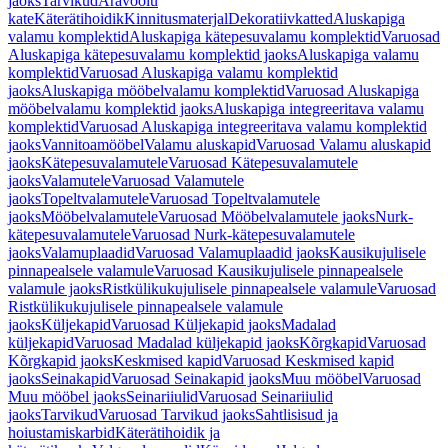
jaoks
Tarvikud
Äravoolu
kate
Käterätihoidik
Kinnitusmaterjal
Dekoratiivkatted
Aluskapiga
valamu komplektid
Aluskapiga kätepesuvalamu komplektid
Varuosad
Aluskapiga kätepesuvalamu komplektid jaoks
Aluskapiga valamu
komplektid
Varuosad Aluskapiga valamu komplektid
jaoks
Aluskapiga mööbelvalamu komplektid
Varuosad Aluskapiga
mööbelvalamu komplektid jaoks
Aluskapiga integreeritava valamu
komplektid
Varuosad Aluskapiga integreeritava valamu komplektid
jaoks
Vannitoamööbel
Valamu aluskapid
Varuosad Valamu aluskapid
jaoks
Kätepesuvalamutele
Varuosad Kätepesuvalamutele
jaoks
Valamutele
Varuosad Valamutele
jaoks
Topeltvalamutele
Varuosad Topeltvalamutele
jaoks
Mööbelvalamutele
Varuosad Mööbelvalamutele jaoks
Nurk-
kätepesuvalamutele
Varuosad Nurk-kätepesuvalamutele
jaoks
Valamuplaadid
Varuosad Valamuplaadid jaoks
Kausikujulisele
pinnapealsele valamule
Varuosad Kausikujulisele pinnapealsele
valamule jaoks
Ristkülikukujulisele pinnapealsele valamule
Varuosad
Ristkülikukujulisele pinnapealsele valamule
jaoks
Küljekapid
Varuosad Küljekapid jaoks
Madalad
küljekapid
Varuosad Madalad küljekapid jaoks
Kõrgkapid
Varuosad
Kõrgkapid jaoks
Keskmised kapid
Varuosad Keskmised kapid
jaoks
Seinakapid
Varuosad Seinakapid jaoks
Muu mööbel
Varuosad
Muu mööbel jaoks
Seinariiulid
Varuosad Seinariiulid
jaoks
Tarvikud
Varuosad Tarvikud jaoks
Sahtlisisud ja
hoiustamiskarbid
Käterätihoidik ja