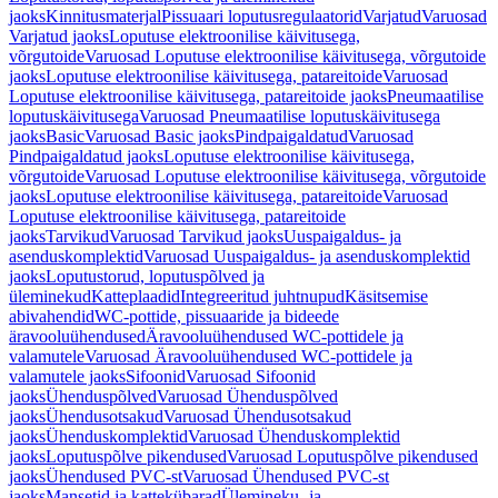
jaoks
Kinnitusmaterjal
Pissuaari loputusregulaatorid
Varjatud
Varuosad
Varjatud jaoks
Loputuse elektroonilise käivitusega,
võrgutoide
Varuosad Loputuse elektroonilise käivitusega, võrgutoide
jaoks
Loputuse elektroonilise käivitusega, patareitoide
Varuosad
Loputuse elektroonilise käivitusega, patareitoide jaoks
Pneumaatilise
loputuskäivitusega
Varuosad Pneumaatilise loputuskäivitusega
jaoks
Basic
Varuosad Basic jaoks
Pindpaigaldatud
Varuosad
Pindpaigaldatud jaoks
Loputuse elektroonilise käivitusega,
võrgutoide
Varuosad Loputuse elektroonilise käivitusega, võrgutoide
jaoks
Loputuse elektroonilise käivitusega, patareitoide
Varuosad
Loputuse elektroonilise käivitusega, patareitoide
jaoks
Tarvikud
Varuosad Tarvikud jaoks
Uuspaigaldus- ja
asenduskomplektid
Varuosad Uuspaigaldus- ja asenduskomplektid
jaoks
Loputustorud, loputuspõlved ja
üleminekud
Katteplaadid
Integreeritud juhtnupud
Käsitsemise
abivahendid
WC-pottide, pissuaaride ja bideede
äravooluühendused
Äravooluühendused WC-pottidele ja
valamutele
Varuosad Äravooluühendused WC-pottidele ja
valamutele jaoks
Sifoonid
Varuosad Sifoonid
jaoks
Ühenduspõlved
Varuosad Ühenduspõlved
jaoks
Ühendusotsakud
Varuosad Ühendusotsakud
jaoks
Ühenduskomplektid
Varuosad Ühenduskomplektid
jaoks
Loputuspõlve pikendused
Varuosad Loputuspõlve pikendused
jaoks
Ühendused PVC-st
Varuosad Ühendused PVC-st
jaoks
Mansetid ja kattekübarad
Ülemineku- ja