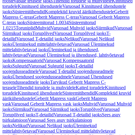
roostevabale terasele jaoks
Tihendid torudele ja muhvidele
Kinnitused
torudele
Kinnitused ühendustele
Varuosad Kinnitused ühendustele
jaoks
Süsteemitihendid
Komplektid kruvid äärikühendustele
Geberit
Mapress C-teras
Geberit Mapress C-teras
Varuosad Geberit Mapress
C-teras jaoks
Süsteemitorud 1.0034
Süsteemitorud
1.0215
Toruniplid
Muhvid
Varuosad Muhvid jaoks
Siirmikud
Varuosad
Siirmikud jaoks
Torupõlved
Varuosad Torupõlved jaoks
T-
detailid
Varuosad T-detailid jaoks
Nelikud
Varuosad Nelikud
jaoks
Üleminekud mittelahtivõetavad
Varuosad Üleminekud
mittelahtivõetavad jaoks
Üleminekud ja ühendused,
lahtivõetavad
Varuosad Üleminekud ja ühendused, lahtivõetavad
jaoks
Kompensaatorid
Varuosad Kompensaatorid
jaoks
Sulgurid
Varuosad Sulgurid jaoks
T-detailid
soojendusseadmele
Varuosad T-detailid soojendusseadmele
jaoks
Ühendused soojendusseadmele
Varuosad Ühendused
soojendusseadmele jaoks
Tarvikud Geberit Mapress C-
terasele
Tihendid torudele ja muhvidele
Katted torudele
Kinnitused
torudele
Kinnitused ühendustele
Süsteemitihendid
Komplektid kruvid
äärikühendustele
Geberit Mapress vask
Geberit Mapress
vask
Varuosad Geberit Mapress vask jaoks
Muhvid
Varuosad Muhvid
jaoks
Siirmikud
Varuosad Siirmikud jaoks
Torupõlved
Varuosad
Torupõlved jaoks
T-detailid
Varuosad T-detailid jaoks
Sees asuv
tsirkulatsioon
Varuosad Sees asuv tsirkulatsioon
jaoks
Nelikud
Varuosad Nelikud jaoks
Üleminekud
mittelahtivõetavad
Varuosad Üleminekud mittelahtivõetavad