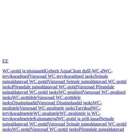
EE
WC-potid ja pissuaarid
Geberit AquaClean dušš-WC-d
WC-
tervikseadmed
Varuosad WC-tervikseadmed jaoks
Seinale
paigaldatavad WC-potid
Varuosad Seinale paigaldatavad WC-potid
jaoks
Põrandale paigaldatavad WC-potid
Varuosad Põrandale
paigaldatavad WC-potid jaoks
WC-pealised
Varuosad WC-pealised
jaoks
WC-pottidele
Varuosad WC-pottidele
jaoks
Disainplaadid
Varuosad Disainplaadid jaoks
WC-
pealistele
Varuosad WC-pealistele jaoks
Tarvikud
WC-
tervikseadmetele
WC-pealistele
WC-pealistele ja WC-
tervikseadmetele
Kulumaterjal
WC-potid ja prill-lauad
Seinale
paigaldatavad WC-potid
Varuosad Seinale paigaldatavad WC-potid
jaoks
WC-potid
Varuosad WC-potid jaoks
Põrandale paigaldatavad