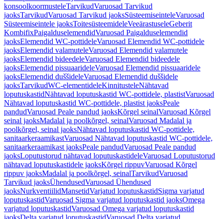
konsoolkoormustele
Tarvikud
Varuosad Tarvikud
jaoks
Tarvikud
Varuosad Tarvikud jaoks
Süsteemiseintele
Varuosad
Süsteemiseintele jaoks
Toitesüsteemidele
Veeärastusele
Geberit
Kombifix
Paigalduselemendid
Varuosad Paigalduselemendid
jaoks
Elemendid WC-pottidele
Varuosad Elemendid WC-pottidele
jaoks
Elemendid valamutele
Varuosad Elemendid valamutele
jaoks
Elemendid bideedele
Varuosad Elemendid bideedele
jaoks
Elemendid pissuaaridele
Varuosad Elemendid pissuaaridele
jaoks
Elemendid duššidele
Varuosad Elemendid duššidele
jaoks
Tarvikud
WC-elementidele
Kinnitustele
Nähtavad
loputuskastid
Nähtavad loputuskastid WC-pottidele, plastist
Varuosad
Nähtavad loputuskastid WC-pottidele, plastist jaoks
Peale
pandud
Varuosad Peale pandud jaoks
Kõrgel seinal
Varuosad Kõrgel
seinal jaoks
Madalal ja poolkõrgel, seinal
Varuosad Madalal ja
poolkõrgel, seinal jaoks
Nähtavad loputuskastid WC-pottidele,
sanitaarkeraamikast
Varuosad Nähtavad loputuskastid WC-pottidele,
sanitaarkeraamikast jaoks
Peale pandud
Varuosad Peale pandud
jaoks
Loputustorud nähtavad loputuskastidele
Varuosad Loputustorud
nähtavad loputuskastidele jaoks
Kõrgel rippuv
Varuosad Kõrgel
rippuv jaoks
Madalal ja poolkõrgel, seinal
Tarvikud
Varuosad
Tarvikud jaoks
Ühendused
Varuosad Ühendused
jaoks
Nurkventiilid
Mansetid
Varjatud loputuskastid
Sigma varjatud
loputuskastid
Varuosad Sigma varjatud loputuskastid jaoks
Omega
varjatud loputuskastid
Varuosad Omega varjatud loputuskastid
jaoks
Delta varjatud loputuskastid
Varuosad Delta varjatud