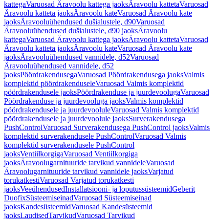
kattega
Varuosad Äravoolu kattega jaoks
Äravoolu katteta
Varuosad
Äravoolu katteta jaoks
Äravoolu kate
Varuosad Äravoolu kate
jaoks
Äravooluühendused dušialustele, d90
Varuosad
Äravooluühendused dušialustele, d90 jaoks
Äravoolu
kattega
Varuosad Äravoolu kattega jaoks
Äravoolu katteta
Varuosad
Äravoolu katteta jaoks
Äravoolu kate
Varuosad Äravoolu kate
jaoks
Äravooluühendused vannidele, d52
Varuosad
Äravooluühendused vannidele, d52
jaoks
Pöördrakendusega
Varuosad Pöördrakendusega jaoks
Valmis
komplektid pöördrakendusele
Varuosad Valmis komplektid
pöördrakendusele jaoks
Pöördrakenduse ja juurdevooluga
Varuosad
Pöördrakenduse ja juurdevooluga jaoks
Valmis komplektid
pöördrakendusele ja juurdevoolule
Varuosad Valmis komplektid
pöördrakendusele ja juurdevoolule jaoks
Surverakendusega
PushControl
Varuosad Surverakendusega PushControl jaoks
Valmis
komplektid surverakendusele PushControl
Varuosad Valmis
komplektid surverakendusele PushControl
jaoks
Ventiilkorgiga
Varuosad Ventiilkorgiga
jaoks
Äravoolugarnituuride tarvikud vannidele
Varuosad
Äravoolugarnituuride tarvikud vannidele jaoks
Varjatud
torukatkesti
Varuosad Varjatud torukatkesti
jaoks
Veeühendused
Installatsiooni- ja loputussüsteemid
Geberit
Duofix
Süsteemiseinad
Varuosad Süsteemiseinad
jaoks
Kandesüsteemid
Varuosad Kandesüsteemid
jaoks
Laudised
Tarvikud
Varuosad Tarvikud