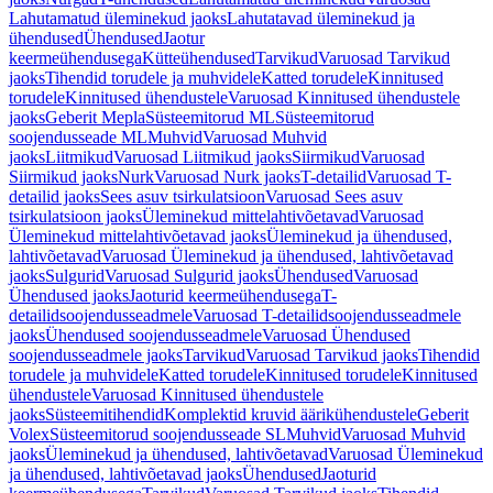
Lahutamatud üleminekud jaoks
Lahutatavad üleminekud ja
ühendused
Ühendused
Jaotur
keermeühendusega
Kütteühendused
Tarvikud
Varuosad Tarvikud
jaoks
Tihendid torudele ja muhvidele
Katted torudele
Kinnitused
torudele
Kinnitused ühendustele
Varuosad Kinnitused ühendustele
jaoks
Geberit Mepla
Süsteemitorud ML
Süsteemitorud
soojendusseade ML
Muhvid
Varuosad Muhvid
jaoks
Liitmikud
Varuosad Liitmikud jaoks
Siirmikud
Varuosad
Siirmikud jaoks
Nurk
Varuosad Nurk jaoks
T-detailid
Varuosad T-
detailid jaoks
Sees asuv tsirkulatsioon
Varuosad Sees asuv
tsirkulatsioon jaoks
Üleminekud mittelahtivõetavad
Varuosad
Üleminekud mittelahtivõetavad jaoks
Üleminekud ja ühendused,
lahtivõetavad
Varuosad Üleminekud ja ühendused, lahtivõetavad
jaoks
Sulgurid
Varuosad Sulgurid jaoks
Ühendused
Varuosad
Ühendused jaoks
Jaoturid keermeühendusega
T-
detailidsoojendusseadmele
Varuosad T-detailidsoojendusseadmele
jaoks
Ühendused soojendusseadmele
Varuosad Ühendused
soojendusseadmele jaoks
Tarvikud
Varuosad Tarvikud jaoks
Tihendid
torudele ja muhvidele
Katted torudele
Kinnitused torudele
Kinnitused
ühendustele
Varuosad Kinnitused ühendustele
jaoks
Süsteemitihendid
Komplektid kruvid äärikühendustele
Geberit
Volex
Süsteemitorud soojendusseade SL
Muhvid
Varuosad Muhvid
jaoks
Üleminekud ja ühendused, lahtivõetavad
Varuosad Üleminekud
ja ühendused, lahtivõetavad jaoks
Ühendused
Jaoturid