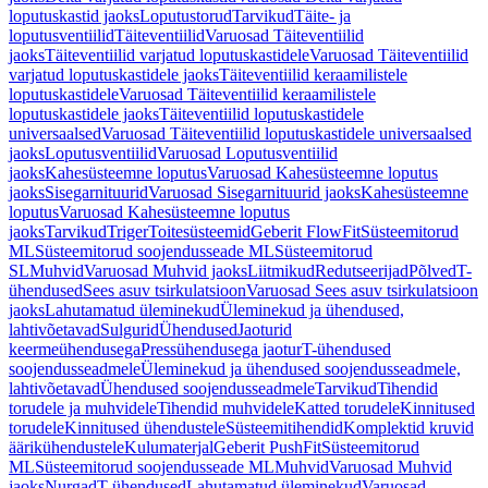
loputuskastid jaoks
Loputustorud
Tarvikud
Täite- ja
loputusventiilid
Täiteventiilid
Varuosad Täiteventiilid
jaoks
Täiteventiilid varjatud loputuskastidele
Varuosad Täiteventiilid
varjatud loputuskastidele jaoks
Täiteventiilid keraamilistele
loputuskastidele
Varuosad Täiteventiilid keraamilistele
loputuskastidele jaoks
Täiteventiilid loputuskastidele
universaalsed
Varuosad Täiteventiilid loputuskastidele universaalsed
jaoks
Loputusventiilid
Varuosad Loputusventiilid
jaoks
Kahesüsteemne loputus
Varuosad Kahesüsteemne loputus
jaoks
Sisegarnituurid
Varuosad Sisegarnituurid jaoks
Kahesüsteemne
loputus
Varuosad Kahesüsteemne loputus
jaoks
Tarvikud
Triger
Toitesüsteemid
Geberit FlowFit
Süsteemitorud
ML
Süsteemitorud soojendusseade ML
Süsteemitorud
SL
Muhvid
Varuosad Muhvid jaoks
Liitmikud
Redutseerijad
Põlved
T-
ühendused
Sees asuv tsirkulatsioon
Varuosad Sees asuv tsirkulatsioon
jaoks
Lahutamatud üleminekud
Üleminekud ja ühendused,
lahtivõetavad
Sulgurid
Ühendused
Jaoturid
keermeühendusega
Pressühendusega jaotur
T-ühendused
soojendusseadmele
Üleminekud ja ühendused soojendusseadmele,
lahtivõetavad
Ühendused soojendusseadmele
Tarvikud
Tihendid
torudele ja muhvidele
Tihendid muhvidele
Katted torudele
Kinnitused
torudele
Kinnitused ühendustele
Süsteemitihendid
Komplektid kruvid
äärikühendustele
Kulumaterjal
Geberit PushFit
Süsteemitorud
ML
Süsteemitorud soojendusseade ML
Muhvid
Varuosad Muhvid
jaoks
Nurgad
T-ühendused
Lahutamatud üleminekud
Varuosad