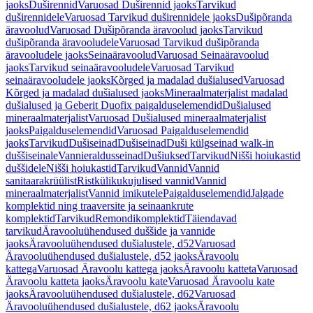
jaoks
Duširennid
Varuosad Duširennid jaoks
Tarvikud
duširennidele
Varuosad Tarvikud duširennidele jaoks
Dušipõranda
äravoolud
Varuosad Dušipõranda äravoolud jaoks
Tarvikud
dušipõranda äravooludele
Varuosad Tarvikud dušipõranda
äravooludele jaoks
Seinaäravoolud
Varuosad Seinaäravoolud
jaoks
Tarvikud seinaäravooludele
Varuosad Tarvikud
seinaäravooludele jaoks
Kõrged ja madalad dušialused
Varuosad
Kõrged ja madalad dušialused jaoks
Mineraalmaterjalist madalad
dušialused ja Geberit Duofix paigalduselemendid
Dušialused
mineraalmaterjalist
Varuosad Dušialused mineraalmaterjalist
jaoks
Paigalduselemendid
Varuosad Paigalduselemendid
jaoks
Tarvikud
Dušiseinad
Dušiseinad
Duši külgseinad walk-in
duššiseinale
Vannieraldusseinad
Dušiuksed
Tarvikud
Nišši hoiukastid
duššidele
Nišši hoiukastid
Tarvikud
Vannid
Vannid
sanitaarakrüülist
Ristkülikukujulised vannid
Vannid
mineraalmaterjalist
Vannid imikutele
Paigalduselemendid
Jalgade
komplektid ning traaversite ja seinaankrute
komplektid
Tarvikud
Remondikomplektid
Täiendavad
tarvikud
Äravooluühendused duššide ja vannide
jaoks
Äravooluühendused dušialustele, d52
Varuosad
Äravooluühendused dušialustele, d52 jaoks
Äravoolu
kattega
Varuosad Äravoolu kattega jaoks
Äravoolu katteta
Varuosad
Äravoolu katteta jaoks
Äravoolu kate
Varuosad Äravoolu kate
jaoks
Äravooluühendused dušialustele, d62
Varuosad
Äravooluühendused dušialustele, d62 jaoks
Äravoolu