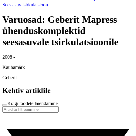
Sees asuv tsirkulatsioon
Varuosad: Geberit Mapress
ühenduskomplektid
seesasuvale tsirkulatsioonile
2008 -
Kaubamärk
Geberit
Kehtiv artiklile
Kõigi toodete laiendamine