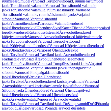
ruumisäästumudel
Varuosad Torupõlvsifoonid, ruumisäästumudel
jaoks
Torusifoonid valamule
Varuosad Torusifoonid valamule
jaoks
Torusifoonid valamule, ruumisäästumudel
Varuosad
Torusifoonid valamule, ruumisäästumudel jaoks
Varjatud
sifoonid
Varuosad Varjatud sifoonid
jaoks
Valamuühendused
Varuosad Valamuühendused
jaoks
Ühendusotsakud
Ühenduspõlved
Katted
Tihendid
Põrandapealsed
torud
Pikendused
Rakendussüsteemid
Äravooluühendused
köögivalamutele
Varuosad Äravooluühendused köögivalamutele
jaoks
Torupõlvsifoonid
Varuosad Torupõlvsifoonid
jaoks
Köögivalamu ühendused
Varuosad Köögivalamu ühendused
jaoks
Ühendusotsakud
Varuosad Ühendusotsakud
jaoks
Tarvikud
Varuosad Tarvikud jaoks
Äravooluühendused
seadmetele
Varuosad Äravooluühendused seadmetele
jaoks
Torupõlvsifoonid
Varuosad Torupõlvsifoonid jaoks
Varjatud
sifoonid
Varuosad Varjatud sifoonid jaoks
Pindpaigaldatud
sifoonid
Varuosad Pindpaigaldatud sifoonid
jaoks
Ühendused
Varuosad Ühendused
jaoks
Tarvikud
Äravooluühendused koristajavalamule
Varuosad
Äravooluühendused koristajavalamule jaoks
Sifoonid
Varuosad
Sifoonid jaoks
Ühenduspõlved
Varuosad Ühenduspõlved
jaoks
Ühendusotsakud
Varuosad Ühendusotsakud
jaoks
Äravooluventiilid
Varuosad Äravooluventiilid
jaoks
Tarvikud
Varuosad Tarvikud jaoks
Dušid ja vannid
Dušš
Põranda
äravool duššidele
Varuosad Põranda äravool duššidele