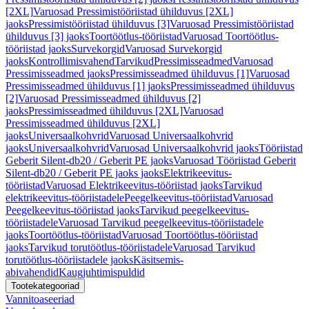
[2XL]
Varuosad Pressimistööriistad ühilduvus [2XL]
jaoks
Pressimistööriistad ühilduvus [3]
Varuosad Pressimistööriistad
ühilduvus [3] jaoks
Toortöötlus-tööriistad
Varuosad Toortöötlus-
tööriistad jaoks
Survekorgid
Varuosad Survekorgid
jaoks
Kontrollimisvahend
Tarvikud
Pressimisseadmed
Varuosad
Pressimisseadmed jaoks
Pressimisseadmed ühilduvus [1]
Varuosad
Pressimisseadmed ühilduvus [1] jaoks
Pressimisseadmed ühilduvus
[2]
Varuosad Pressimisseadmed ühilduvus [2]
jaoks
Pressimisseadmed ühilduvus [2XL]
Varuosad
Pressimisseadmed ühilduvus [2XL]
jaoks
Universaalkohvrid
Varuosad Universaalkohvrid
jaoks
Universaalkohvrid
Varuosad Universaalkohvrid jaoks
Tööriistad
Geberit Silent-db20 / Geberit PE jaoks
Varuosad Tööriistad Geberit
Silent-db20 / Geberit PE jaoks jaoks
Elektrikeevitus-
tööriistad
Varuosad Elektrikeevitus-tööriistad jaoks
Tarvikud
elektrikeevitus-tööriistadele
Peegelkeevitus-tööriistad
Varuosad
Peegelkeevitus-tööriistad jaoks
Tarvikud peegelkeevitus-
tööriistadele
Varuosad Tarvikud peegelkeevitus-tööriistadele
jaoks
Toortöötlus-tööriistad
Varuosad Toortöötlus-tööriistad
jaoks
Tarvikud torutöötlus-tööriistadele
Varuosad Tarvikud
torutöötlus-tööriistadele jaoks
Käsitsemis-
abivahendid
Kaugjuhtimispuldid
Tootekategooriad
Vannitoaseeriad