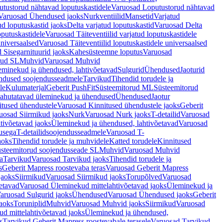
tustorud nähtavad loputuskastidele
Varuosad Loputustorud nähtavad
Varuosad Ühendused jaoks
Nurkventiilid
Mansetid
Varjatud
d loputuskastid jaoks
Delta varjatud loputuskastid
Varuosad Delta
oputuskastidele
Varuosad Täiteventiilid varjatud loputuskastidele
universaalsed
Varuosad Täiteventiilid loputuskastidele universaalsed
 Sisegarnituurid jaoks
Kahesüsteemne loputus
Varuosad
rud SL
Muhvid
Varuosad Muhvid
eminekud ja ühendused, lahtivõetavad
Sulgurid
Ühendused
Jaoturid
dused soojendusseadmele
Tarvikud
Tihendid torudele ja
le
Kulumaterjal
Geberit PushFit
Süsteemitorud ML
Süsteemitorud
ahutatavad üleminekud ja ühendused
Ühendused
Jaotur
itused ühendustele
Varuosad Kinnitused ühendustele jaoks
Geberit
uosad Siirmikud jaoks
Nurk
Varuosad Nurk jaoks
T-detailid
Varuosad
tivõetavad jaoks
Üleminekud ja ühendused, lahtivõetavad
Varuosad
usega
T-detailidsoojendusseadmele
Varuosad T-
aoks
Tihendid torudele ja muhvidele
Katted torudele
Kinnitused
steemitorud soojendusseade SL
Muhvid
Varuosad Muhvid
a
Tarvikud
Varuosad Tarvikud jaoks
Tihendid torudele ja
s
Geberit Mapress roostevaba teras
Varuosad Geberit Mapress
jaoks
Siirmikud
Varuosad Siirmikud jaoks
Torupõlved
Varuosad
etavad
Varuosad Üleminekud mittelahtivõetavad jaoks
Üleminekud ja
aruosad Sulgurid jaoks
Ühendused
Varuosad Ühendused jaoks
Geberit
aoks
Toruniplid
Muhvid
Varuosad Muhvid jaoks
Siirmikud
Varuosad
d mittelahtivõetavad jaoks
Üleminekud ja ühendused,
s
Tarvikud Geberit Mapress roostevabale terasele
Varuosad Tarvikud