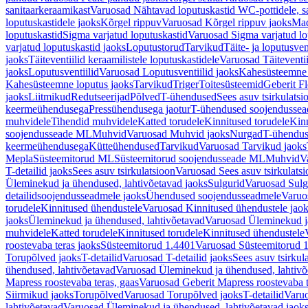
sanitaarkeraamikast
Varuosad Nähtavad loputuskastid WC-pottidele, sa
loputuskastidele jaoks
Kõrgel rippuv
Varuosad Kõrgel rippuv jaoks
Mad
loputuskastid
Sigma varjatud loputuskastid
Varuosad Sigma varjatud lo
varjatud loputuskastid jaoks
Loputustorud
Tarvikud
Täite- ja loputusven
jaoks
Täiteventiilid keraamilistele loputuskastidele
Varuosad Täiteventii
jaoks
Loputusventiilid
Varuosad Loputusventiilid jaoks
Kahesüsteemne 
Kahesüsteemne loputus jaoks
Tarvikud
Triger
Toitesüsteemid
Geberit F
jaoks
Liitmikud
Redutseerijad
Põlved
T-ühendused
Sees asuv tsirkulatsi
keermeühendusega
Pressühendusega jaotur
T-ühendused soojendusse
muhvidele
Tihendid muhvidele
Katted torudele
Kinnitused torudele
Kinn
soojendusseade ML
Muhvid
Varuosad Muhvid jaoks
Nurgad
T-ühendu
keermeühendusega
Kütteühendused
Tarvikud
Varuosad Tarvikud jaoks
Mepla
Süsteemitorud ML
Süsteemitorud soojendusseade ML
Muhvid
V
T-detailid jaoks
Sees asuv tsirkulatsioon
Varuosad Sees asuv tsirkulatsi
Üleminekud ja ühendused, lahtivõetavad jaoks
Sulgurid
Varuosad Sulg
detailidsoojendusseadmele jaoks
Ühendused soojendusseadmele
Varuo
torudele
Kinnitused ühendustele
Varuosad Kinnitused ühendustele jao
jaoks
Üleminekud ja ühendused, lahtivõetavad
Varuosad Üleminekud ja
muhvidele
Katted torudele
Kinnitused torudele
Kinnitused ühendustele
roostevaba teras jaoks
Süsteemitorud 1.4401
Varuosad Süsteemitorud 1
Torupõlved jaoks
T-detailid
Varuosad T-detailid jaoks
Sees asuv tsirkul
ühendused, lahtivõetavad
Varuosad Üleminekud ja ühendused, lahtivõ
Mapress roostevaba teras, gaas
Varuosad Geberit Mapress roostevaba t
Siirmikud jaoks
Torupõlved
Varuosad Torupõlved jaoks
T-detailid
Varuo
lahtivõetavad
Varuosad Üleminekud ja ühendused, lahtivõetavad jaok