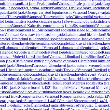
nitaarkeraamikast jaoks
Peale pandud
Varuosad Peale pandud jaoks
Lopu
alal ja poolkõrgel, seinal
Tarvikud
Varuosad Tarvikud jaoks
Ühendused
putuskastid jaoks
Omega varjatud loputuskastid
Varuosad Omega varjatu
tiilid
Täiteventiilid
Varuosad Täiteventiilid jaoks
Täiteventiilid varjatud l
lid keraamilistele loputuskastidele jaoks
Täiteventiilid loputuskastidele 
loputus
Varuosad Kahesüsteemne loputus jaoks
Sisegarnituurid
Varuosad
lowFit
Süsteemitorud ML
Süsteemitorud soojendusseade ML
Süsteemito
oon
Varuosad Sees asuv tsirkulatsioon jaoks
Lahutamatud üleminekud
Ül
admele
Üleminekud ja ühendused soojendusseadmele, lahtivõetavad
Ühen
itused ühendustele
Süsteemitihendid
Komplektid kruvid äärikühenduste
sed
Lahutamatud üleminekud
Varuosad Lahutamatud üleminekud jaoks
L
Tihendid torudele ja muhvidele
Katted torudele
Kinnitused torudele
Kinn
aruosad Muhvid jaoks
Liitmikud
Varuosad Liitmikud jaoks
Siirmikud
Var
oon jaoks
Üleminekud mittelahtivõetavad
Varuosad Üleminekud mittelah
urid jaoks
Ühendused
Varuosad Ühendused jaoks
Jaoturid keermeühend
sad Ühendused soojendusseadmele jaoks
Tarvikud
Varuosad Tarvikud j
ks
Süsteemitihendid
Komplektid kruvid äärikühendustele
Geberit Volex
Sü
 ühendused, lahtivõetavad jaoks
Ühendused
Jaoturid keermeühenduseg
Varuosad Kinnitused ühendustele jaoks
Geberit Mapress roostevaba tera
.4401 jaoks
Süsteemitorud 1.4521
Toruniplid
Muhvid
Varuosad Muhvid 
atsioon
Varuosad Sees asuv tsirkulatsioon jaoks
Üleminekud mittelahtivõ
etavad jaoks
Kompensaatorid
Varuosad Kompensaatorid jaoks
Sulgurid
V
eras, gaas jaoks
Süsteemitorud 1.4401
Varuosad Süsteemitorud 1.4401 j
sad T-detailid jaoks
Üleminekud mittelahtivõetavad
Varuosad Ülemineku
s
Sulgurid
Varuosad Sulgurid jaoks
Ühendused
Varuosad Ühendused jaok