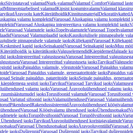
oks
Süvistatavad valamud
Nurk-valamud
Valamud Comfort
Valamud laste
ud
Mitmeotstarbelised valamud
Kipsist kogumisvalamu
Valamud klassiru
arvikud
Äravoolu kate
Käterätihoidik
Kinnitusmaterjal
Dekoratiivkatted
A
uskapiga valamu komplektid
Varuosad Aluskapiga valamu komplektid j
mplektid
Varuosad Aluskapiga integreeritava valamu komplektid jaoks
V
ele
Varuosad Valamutele jaoks
Topeltvalamutele
Varuosad Topeltvalamut
laadid
Varuosad Valamuplaadid jaoks
Kausikujulisele pinnapealsele val
ujulisele pinnapealsele valamule jaoks
Küljekapid
Varuosad Küljekapid
 Keskmised kapid jaoks
Seinakapid
Varuosad Seinakapid jaoks
Muu möö
d
Käterätihoidik ja käterätikonks
Valguselemendid
Käepidemed
Jalgade k
lid jaoks
Integreeritud valgustusega
Varuosad Integreeritud valgustusega
algustuseta
Varuosad Integreeritud valgustuseta jaoks
Tarvikud
Valgusel
gistid jaoks
Paigaldus valamule, võrgutoide
Varuosad Paigaldus valamul
toide
Varuosad Paigaldus valamule, generaatoritoide jaoks
Paigaldus val
osad Seinale paigaldus, patareitoide jaoks
Seinale paigaldus, generaator
 käepidemega segisti jaoks
Tarvikud
Varuosad Tarvikud jaoks
Valamusegi
luühendused valamu jaoks
Varuosad Äravooluühendused valamu jaoks 
 ruumisäästumudel jaoks
Torusifoonid valamule
Varuosad Torusifoonid 
osad Varjatud sifoonid jaoks
Valamuühendused
Varuosad Valamuühend
torud
Pikendused
Rakendussüsteemid
Äravooluühendused köögivalamut
 ühendused
Varuosad Köögivalamu ühendused jaoks
Ühendusotsakud
Va
admetele jaoks
Torupõlvsifoonid
Varuosad Torupõlvsifoonid jaoks
Varja
 Ühendused jaoks
Tarvikud
Äravooluühendused koristajavalamule
Varuo
sotsakud
Varuosad Ühendusotsakud jaoks
Äravooluventiilid
Varuosad Är
dele jaoks
Duširennid
Varuosad Duširennid jaoks
Tarvikud duširennidel