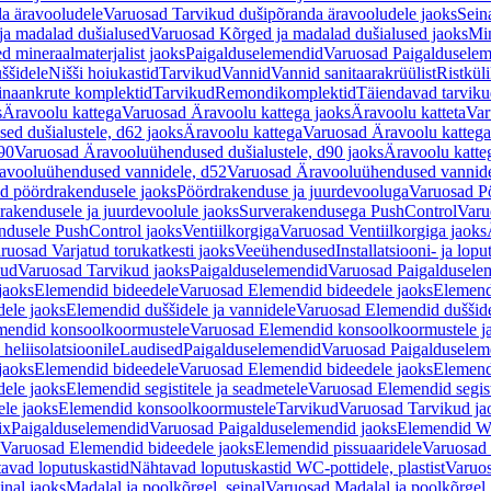
a äravooludele
Varuosad Tarvikud dušipõranda äravooludele jaoks
Sein
ja madalad dušialused
Varuosad Kõrged ja madalad dušialused jaoks
Min
d mineraalmaterjalist jaoks
Paigalduselemendid
Varuosad Paigalduselem
uššidele
Nišši hoiukastid
Tarvikud
Vannid
Vannid sanitaarakrüülist
Ristkül
einaankrute komplektid
Tarvikud
Remondikomplektid
Täiendavad tarvik
s
Äravoolu kattega
Varuosad Äravoolu kattega jaoks
Äravoolu katteta
Var
d dušialustele, d62 jaoks
Äravoolu kattega
Varuosad Äravoolu kattega
90
Varuosad Äravooluühendused dušialustele, d90 jaoks
Äravoolu katte
avooluühendused vannidele, d52
Varuosad Äravooluühendused vannide
d pöördrakendusele jaoks
Pöördrakenduse ja juurdevooluga
Varuosad Pö
akendusele ja juurdevoolule jaoks
Surverakendusega PushControl
Varu
ndusele PushControl jaoks
Ventiilkorgiga
Varuosad Ventiilkorgiga jaoks
ruosad Varjatud torukatkesti jaoks
Veeühendused
Installatsiooni- ja lop
kud
Varuosad Tarvikud jaoks
Paigalduselemendid
Varuosad Paigaldusele
jaoks
Elemendid bideedele
Varuosad Elemendid bideedele jaoks
Elemend
ele jaoks
Elemendid duššidele ja vannidele
Varuosad Elemendid duššide
mendid konsoolkoormustele
Varuosad Elemendid konsoolkoormustele j
heliisolatsioonile
Laudised
Paigalduselemendid
Varuosad Paigalduselem
jaoks
Elemendid bideedele
Varuosad Elemendid bideedele jaoks
Elemend
ele jaoks
Elemendid segistitele ja seadmetele
Varuosad Elemendid segisti
le jaoks
Elemendid konsoolkoormustele
Tarvikud
Varuosad Tarvikud ja
ix
Paigalduselemendid
Varuosad Paigalduselemendid jaoks
Elemendid WC
Varuosad Elemendid bideedele jaoks
Elemendid pissuaaridele
Varuosad 
avad loputuskastid
Nähtavad loputuskastid WC-pottidele, plastist
Varuos
inal jaoks
Madalal ja poolkõrgel, seinal
Varuosad Madalal ja poolkõrgel, 