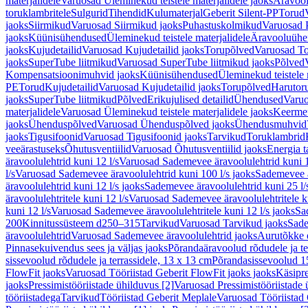
materjalidele
Varuosad Üleminekud teistele materjalidele jaoks
Äravoo
toruklambritele
Sulgurid
Tihendid
Kulumaterjal
Geberit Silent-PP
Torud
jaoks
Siirmikud
Varuosad Siirmikud jaoks
Puhastuskolmikud
Varuosad 
jaoks
Küünisühendused
Üleminekud teistele materjalidele
Äravooluühe
jaoks
Kujudetailid
Varuosad Kujudetailid jaoks
Torupõlved
Varuosad To
jaoks
SuperTube liitmikud
Varuosad SuperTube liitmikud jaoks
Põlved
Kompensatsioonimuhvid jaoks
Küünisühendused
Üleminekud teistele 
PE
Torud
Kujudetailid
Varuosad Kujudetailid jaoks
Torupõlved
Harutor
jaoks
SuperTube liitmikud
Põlved
Erikujulised detailid
Ühendused
Varuo
materjalidele
Varuosad Üleminekud teistele materjalidele jaoks
Keerme
jaoks
Ühenduspõlved
Varuosad Ühenduspõlved jaoks
Ühendusmuhvid
jaoks
Tigusifoonid
Varuosad Tigusifoonid jaoks
Tarvikud
Toruklambrid
veeärastuseks
Õhutusventiilid
Varuosad Õhutusventiilid jaoks
Energia t
äravoolulehtrid kuni 12 l/s
Varuosad Sademevee äravoolulehtrid kuni 1
l/s
Varuosad Sademevee äravoolulehtrid kuni 100 l/s jaoks
Sademevee ä
äravoolulehtrid kuni 12 l/s jaoks
Sademevee äravoolulehtrid kuni 25 l/
äravoolulehtritele kuni 12 l/s
Varuosad Sademevee äravoolulehtritele ku
kuni 12 l/s
Varuosad Sademevee äravoolulehtritele kuni 12 l/s jaoks
Sa
200
Kinnitussüsteem d250–315
Tarvikud
Varuosad Tarvikud jaoks
Sade
äravoolulehtrid
Varuosad Sademevee äravoolulehtrid jaoks
Aurutõkke 
Pinnasekuivendus sees ja väljas jaoks
Põrandaäravoolud rõdudele ja te
sissevoolud rõdudele ja terrassidele, 13 x 13 cm
Põrandasissevoolud 1
FlowFit jaoks
Varuosad Tööriistad Geberit FlowFit jaoks jaoks
Käsipre
jaoks
Pressimistööriistade ühilduvus [2]
Varuosad Pressimistööriistade 
tööriistadega
Tarvikud
Tööriistad Geberit Meplale
Varuosad Tööriistad 