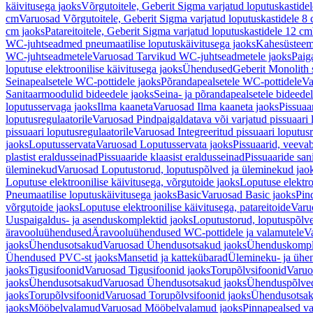
käivitusega jaoks
Võrgutoitele, Geberit Sigma varjatud loputuskastide
cm
Varuosad Võrgutoitele, Geberit Sigma varjatud loputuskastidele 8
cm jaoks
Patareitoitele, Geberit Sigma varjatud loputuskastidele 12 cm
WC-juhtseadmed pneumaatilise loputuskäivitusega jaoks
Kahesüsteems
WC-juhtseadmetele
Varuosad Tarvikud WC-juhtseadmetele jaoks
Paig
loputuse elektroonilise käivitusega jaoks
Ühendused
Geberit Monolith 
Seinapealsetele WC-pottidele jaoks
Põrandapealsetele WC-pottidele
Va
Sanitaarmoodulid bideedele jaoks
Seina- ja põrandapealsetele bideede
loputusservaga jaoks
Ilma kaaneta
Varuosad Ilma kaaneta jaoks
Pissuaa
loputusregulaatorile
Varuosad Pindpaigaldatava või varjatud pissuaari l
pissuaari loputusregulaatorile
Varuosad Integreeritud pissuaari loputusr
jaoks
Loputusservata
Varuosad Loputusservata jaoks
Pissuaarid, veeva
plastist eraldusseinad
Pissuaaride klaasist eraldusseinad
Pissuaaride san
üleminekud
Varuosad Loputustorud, loputuspõlved ja üleminekud jao
Loputuse elektroonilise käivitusega, võrgutoide jaoks
Loputuse elektro
Pneumaatilise loputuskäivitusega jaoks
Basic
Varuosad Basic jaoks
Pin
võrgutoide jaoks
Loputuse elektroonilise käivitusega, patareitoide
Varuo
Uuspaigaldus- ja asenduskomplektid jaoks
Loputustorud, loputuspõlv
äravooluühendused
Äravooluühendused WC-pottidele ja valamutele
V
jaoks
Ühendusotsakud
Varuosad Ühendusotsakud jaoks
Ühenduskompl
Ühendused PVC-st jaoks
Mansetid ja kattekübarad
Ülemineku- ja ühen
jaoks
Tigusifoonid
Varuosad Tigusifoonid jaoks
Torupõlvsifoonid
Varuo
jaoks
Ühendusotsakud
Varuosad Ühendusotsakud jaoks
Ühenduspõlve
jaoks
Torupõlvsifoonid
Varuosad Torupõlvsifoonid jaoks
Ühendusotsa
jaoks
Mööbelvalamud
Varuosad Mööbelvalamud jaoks
Pinnapealsed v