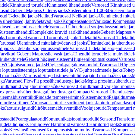
idele
Kinnitused torudele
Kinnitused ühendustele
Varuosad Kinnitused ü
osad Geberit Mapress C-teras jaoks
Süsteemitorud 1.0034
Süsteemitoru
sad T-detailid jaoks
Nelikud
Varuosad Nelikud jaoks
Üleminekud mittel
 ühendused, lahtivõetavad jaoks
Kompensaatorid
Varuosad Kompensaat
dused soojendusseadmele
Varuosad Ühendused soojendusseadmele jao
Süsteemitihendid
Komplektid kruvid äärikühendustele
Geberit Mapress 
oks
Torupõlved
Varuosad Torupõlved jaoks
T-detailid
Varuosad T-detailid
aruosad Üleminekud mittelahtivõetavad jaoks
Üleminekud ja ühendused
d jaoks
T-detailid soojendusseadmele
Varuosad T-detailid soojendussea
arvikud Geberit Mapressile vask jaoks
Tihendid torudele ja muhvidele
K
ikühendustele
Geberit hügieenisüsteem
Hügieeniloputusüksused
Varuosa
ja WC-juhtseadmed jaoks
Hügieeni-paigaldusmoodulid
Varuosad Hügieen
e loputussüsteemiga loputuskastidele ja WC-juhtseadmetele jaoks
Toitep
ud montaažiks
Varuosad Sirged istmeventiilid varjatud montaažiks jaoks
M
ega
Varuosad FlowFit pressühendustega jaoks
Mepla pressimisühendust
uulkraanid varjatud montaažiks
Varuosad Kuulkraanid varjatud montaa
ex pressimisühendustega
Ühendustega Compact
Varuosad Ühendustega
ueemaldusventiilid
Pindade tempereerimine
Süsteemitorud
Paigaldusmate
oturite sortiment
Varuosad Jaoturite sortiment jaoks
Jaoturid põrandasoo
oks
Jaoturisulgurid
Kiirõhueemaldusventiilid
Voolujaoturid
Temperatuuri 
ostaadid
Pearegulaatorid
Kommunikatsioonimoodulid
Sensorid
Transform
udetailid jaoks
Torupõlved
Harutorud
Varuosad Harutorud jaoks
Siirmik
jaoks
Keevitusühendused
Kompensatsioonimuhvid
Varuosad Kompensat