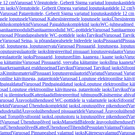
le 12 cm
Varuosad Võrgutoitele, Geberit Sigma varjatud loputuskastidel
 cm jaoks
Võrgutoitele, Geberit Omega varjatud loputuskastidele 12 cm
V
Varuosad Patareitoitele, Geberit Sigma varjatud loputuskastidele 12 cm
ele loputusele
Varuosad Kahesüsteemsele loputusele jaoks
Ühesüsteems
alduskomplektid
Varuosad Paigalduskomplektid jaoks
WC-juhtseadmed lo
sanitaarmoodulid
Sanitaarmoodulid WC-pottidele
Varuosad Sanitaarmoo
ruosad Põrandapealsetele WC-pottidele jaoks
Tarvikud
Varuosad Tarvik
le
Varuosad Seina- ja põrandapealsetele bideedele jaoks
Pissuaarid
Pissua
rid, loputusega, loputusservata
Varuosad Pissuaarid, loputusega, loputus
oputusregulaatorile jaoks
Integreeritud pissuaari loputusregulaator
Varuos
egulaatorile jaoks
Pissuaarid, loputusrežiim, kaanega / kaane jaoks
Varuo
ba käitamine
Varuosad Pissuaarid, veevaba käitamine jaoks
Ilma kaaneta
itaarkeraamikast eraldusseinad
Tarvikud
Varuosad Tarvikud jaoks
Sifooni
ks
Kinnitusmaterjal
Pissuaari loputusregulaatorid
Varjatud
Varuosad Varjat
onilise käivitusega, patareitoide
Varuosad Loputuse elektroonilise käivit
dpaigaldatud
Varuosad Pindpaigaldatud jaoks
Loputuse elektroonilise kä
sad Loputuse elektroonilise käivitusega, patareitoide jaoks
Tarvikud
Va
ed ja üleminekud
Katteplaadid
Integreeritud juhtnupud
Käsitsemise abiva
aruosad Äravooluühendused WC-pottidele ja valamutele jaoks
Sifoonid
ektid
Varuosad Ühenduskomplektid jaoks
Loputuspõlve pikendused
Var
dusdetailid
Äravooluühendused pissuaaridele
Varuosad Äravooluühendus
sad Torupõlvsifoonid jaoks
Loputustoru ja loputuspõlve pikendused
Var
d
Varuosad Ühenduspõlved jaoks
Mansetid
Bideede äravooluühendused
kud
Ühenduspõlved
Katted
Ühendused
Tihendid
Pesuplats
Valamud
Valam
alamud
Varuosad Pinnapealsed valamud jaoks
Kätepesuvalamud
Varuosa