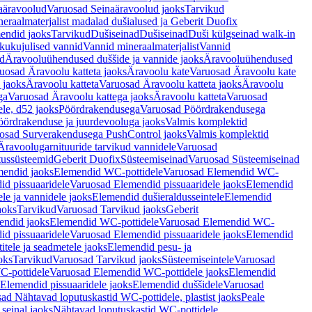
aäravoolud
Varuosad Seinaäravoolud jaoks
Tarvikud
eraalmaterjalist madalad dušialused ja Geberit Duofix
endid jaoks
Tarvikud
Dušiseinad
Dušiseinad
Duši külgseinad walk-in
ikukujulised vannid
Vannid mineraalmaterjalist
Vannid
ud
Äravooluühendused duššide ja vannide jaoks
Äravooluühendused
uosad Äravoolu katteta jaoks
Äravoolu kate
Varuosad Äravoolu kate
 jaoks
Äravoolu katteta
Varuosad Äravoolu katteta jaoks
Äravoolu
ga
Varuosad Äravoolu kattega jaoks
Äravoolu katteta
Varuosad
le, d52 jaoks
Pöördrakendusega
Varuosad Pöördrakendusega
ördrakenduse ja juurdevooluga jaoks
Valmis komplektid
osad Surverakendusega PushControl jaoks
Valmis komplektid
Äravoolugarnituuride tarvikud vannidele
Varuosad
utussüsteemid
Geberit Duofix
Süsteemiseinad
Varuosad Süsteemiseinad
mendid jaoks
Elemendid WC-pottidele
Varuosad Elemendid WC-
id pissuaaridele
Varuosad Elemendid pissuaaridele jaoks
Elemendid
le ja vannidele jaoks
Elemendid dušieraldusseintele
Elemendid
aoks
Tarvikud
Varuosad Tarvikud jaoks
Geberit
endid jaoks
Elemendid WC-pottidele
Varuosad Elemendid WC-
id pissuaaridele
Varuosad Elemendid pissuaaridele jaoks
Elemendid
tele ja seadmetele jaoks
Elemendid pesu- ja
oks
Tarvikud
Varuosad Tarvikud jaoks
Süsteemiseintele
Varuosad
-pottidele
Varuosad Elemendid WC-pottidele jaoks
Elemendid
Elemendid pissuaaridele jaoks
Elemendid duššidele
Varuosad
ad Nähtavad loputuskastid WC-pottidele, plastist jaoks
Peale
seinal jaoks
Nähtavad loputuskastid WC-pottidele,