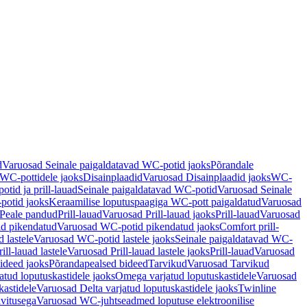
d
Varuosad Seinale paigaldatavad WC-potid jaoks
Põrandale
WC-pottidele jaoks
Disainplaadid
Varuosad Disainplaadid jaoks
WC-
tid ja prill-lauad
Seinale paigaldatavad WC-potid
Varuosad Seinale
potid jaoks
Keraamilise loputuspaagiga WC-pott paigaldatud
Varuosad
Peale pandud
Prill-lauad
Varuosad Prill-lauad jaoks
Prill-lauad
Varuosad
d pikendatud
Varuosad WC-potid pikendatud jaoks
Comfort prill-
 lastele
Varuosad WC-potid lastele jaoks
Seinale paigaldatavad WC-
rill-lauad lastele
Varuosad Prill-lauad lastele jaoks
Prill-lauad
Varuosad
ideed jaoks
Põrandapealsed bideed
Tarvikud
Varuosad Tarvikud
tud loputuskastidele jaoks
Omega varjatud loputuskastidele
Varuosad
kastidele
Varuosad Delta varjatud loputuskastidele jaoks
Twinline
ivitusega
Varuosad WC-juhtseadmed loputuse elektroonilise