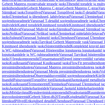
Geberit Mapress roostevabale terasele jaoks
Tihendid torudele ja muhv
äärikühendustele
Geberit Mapress C-teras
Geberit Mapress C-teras
Varu
Siirmikud jaoks
Torupõlved
Varuosad Torupõlved jaoks
T-detailid
Varuo
jaoks
Üleminekud ja ühendused, lahtivõetavad
Varuosad Üleminekud ja
soojendusseadmele
Varuosad T-detailid soojendusseadmele jaoks
Ühen
muhvidele
Katted torudele
Kinnitused torudele
Kinnitused ühendustele
jaoks
Muhvid
Varuosad Muhvid jaoks
Siirmikud
Varuosad Siirmikud ja
jaoks
Nelikud
Varuosad Nelikud jaoks
Üleminekud mittelahtivõetavad
V
jaoks
Sulgurid
Varuosad Sulgurid jaoks
Ühendused
Varuosad Ühenduse
soojendusseadmele jaoks
Tarvikud Geberit Mapressile vask
Varuosad T
Kinnitused ühendustele jaoks
Süsteemitihendid
Komplektid kruvid äär
ja WC-juhtseadmed
Varuosad Hügieenilise loputusega loputuskastid 
loputuskastidele ja WC-juhtseadmetele
Varuosad Tarvikud hügieenilis
jaoks
Võrgukomponendid
Toruarmatuurid
Sirged istmeventiilid varjat
jaoks
Kuulkraanid
Varuosad Kuulkraanid jaoks
FlowFit pressühendust
pressimisühendustega
Varuosad Mapress pressimisühendustega jaoks
K
pressimisühendustega
Varuosad Mepla pressimisühendustega jaoks
Vol
pressimisühendustega
Õhueemaldusventiilid soojendusseadmele
Kiirõh
lisandid
Paisuvuugid
Torupõlve toed
Jaotuskapid
Jaotuskapid metallist
Ja
jaoks
Kuulkraanid
Termomeetrid
Üleminekud
Varuosad Üleminekud ja
jaoks
Jaoturid küttekeharingidele
Varuosad Jaoturid küttekeharingidele
jaoks
Möödaviigud
Reguleerimiskomponendid
Seadeajamid
Ruumiterm
äravoolusüsteemid
Geberit Silent-db20
Torud
Kujudetailid
Varuosad Kuj
liitmikud
Põlved
Erikujulised detailid
Ühendused
Varuosad Ühendused 