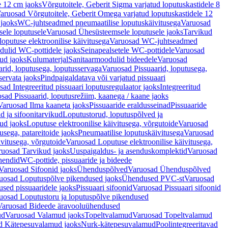
e 12 cm jaoks
Võrgutoitele, Geberit Sigma varjatud loputuskastidele 8
aruosad Võrgutoitele, Geberit Omega varjatud loputuskastidele 12
 jaoks
WC-juhtseadmed pneumaatilise loputuskäivitusega
Varuosad
ele loputusele
Varuosad Ühesüsteemsele loputusele jaoks
Tarvikud
putuse elektroonilise käivitusega
Varuosad WC-juhtseadmed
dulid WC-pottidele jaoks
Seinapealsetele WC-pottidele
Varuosad
ud jaoks
Kulumaterjal
Sanitaarmoodulid bideedele
Varuosad
arid, loputusega, loputusservaga
Varuosad Pissuaarid, loputusega,
servata jaoks
Pindpaigaldatava või varjatud pissuaari
ad Integreeritud pissuaari loputusregulaator jaoks
Integreeritud
sad Pissuaarid, loputusrežiim, kaanega / kaane jaoks
Varuosad Ilma kaaneta jaoks
Pissuaaride eraldusseinad
Pissuaaride
d ja sifoonitarvikud
Loputustorud, loputuspõlved ja
ud jaoks
Loputuse elektroonilise käivitusega, võrgutoide
Varuosad
usega, patareitoide jaoks
Pneumaatilise loputuskäivitusega
Varuosad
ivitusega, võrgutoide
Varuosad Loputuse elektroonilise käivitusega,
ruosad Tarvikud jaoks
Uuspaigaldus- ja asenduskomplektid
Varuosad
hendid
WC-pottide, pissuaaride ja bideede
Varuosad Sifoonid jaoks
Ühenduspõlved
Varuosad Ühenduspõlved
uosad Loputuspõlve pikendused jaoks
Ühendused PVC-st
Varuosad
ed pissuaaridele jaoks
Pissuaari sifoonid
Varuosad Pissuaari sifoonid
uosad Loputustoru ja loputuspõlve pikendused
Varuosad Bideede äravooluühendused
ud
Varuosad Valamud jaoks
Topeltvalamud
Varuosad Topeltvalamud
d Kätepesuvalamud jaoks
Nurk-kätepesuvalamud
Poolintegreeritavad