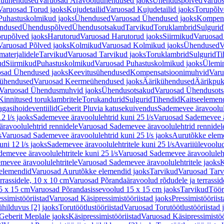
luühendused
Varuosad Äravooluühendused jaoks
Ühenduspõlved
Varuos
Varuosad Torud jaoks
Kujudetailid
Varuosad Kujudetailid jaoks
Torupõlv
Puhastuskolmikud jaoks
Ühendused
Varuosad Ühendused jaoks
Kompens
ndused
Ühenduspõlved
Ühendusotsakud
Tarvikud
Toruklambrid
Sulgurid
rupõlved jaoks
Harutorud
Varuosad Harutorud jaoks
Siirmikud
Varuosad 
Varuosad Põlved jaoks
Kolmikud
Varuosad Kolmikud jaoks
Ühendused
V
materjalidele
Tarvikud
Varuosad Tarvikud jaoks
Toruklambrid
Sulgurid
Ti
ud
Siirmikud
Puhastuskolmikud
Varuosad Puhastuskolmikud jaoks
Ülemi
sad Ühendused jaoks
Keevitusühendused
Kompensatsioonimuhvid
Varu
ühendused
Varuosad Keermeühendused jaoks
Äärikühendused
Äärikpuk
Varuosad Ühendusmuhvid jaoks
Ühendusotsakud
Varuosad Ühendusots
Kinnitused toruklambritele
Torukandurid
Sulgurid
Tihendid
Kaitseelemen
agasihoideventiilid
Geberit Pluvia katusekuivendus
Sademevee äravoolul
2 l/s jaoks
Sademevee äravoolulehtrid kuni 25 l/s
Varuosad Sademevee är
ravoolulehtrid rennidele
Varuosad Sademevee äravoolulehtrid rennidel
s
Varuosad Sademevee äravoolulehtrid kuni 25 l/s jaoks
Aurutõkke elem
ni 12 l/s jaoks
Sademevee äravoolulehtritele kuni 25 l/s
Avariiülevoolu
demevee äravoolulehtritele kuni 25 l/s
Varuosad Sademevee äravoolulehtr
mevee äravoolulehtritele
Varuosad Sademevee äravoolulehtritele jaoks
K
elemendid
Varuosad Aurutõkke elemendid jaoks
Tarvikud
Varuosad Tarv
rrassidele, 10 x 10 cm
Varuosad Põrandaäravoolud rõdudele ja terrassid
5 x 15 cm
Varuosad Põrandasissevoolud 15 x 15 cm jaoks
Tarvikud
Töör
ssimistööriistad
Varuosad Käsipressimistööriistad jaoks
Pressimistööriis
ühilduvus [2] jaoks
Torutöötlustööriistad
Varuosad Torutöötlustööriistad 
Geberit Meplale jaoks
Käsipressimistööriistad
Varuosad Käsipressimistöö