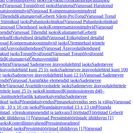
ad Ühenduspõlved jaoks
Tarvikud
Toruklambrid
Kinnitused
ed
Varuosad Torupõlved jaoks
Harutorud
Varuosad Harutorud
atsioonimuhvid
Varuosad Kompensatsioonimuhvid
Tihendid
Kulumaterjal
Geberit Silent-Pro
Torud
Varuosad Torud
Siirmikud jaoks
Puhastuskolmikud
Varuosad Puhastuskolmikud
aruosad Ühendused jaoks
Kompensatsioonimuhvid
Varuosad
hendid
Varuosad Tihendid jaoks
Kulumaterjal
Geberit
nekud
Erikujulised detailid
Varuosad Erikujulised detailid
osad Kompensatsioonimuhvid jaoks
Üleminekud teistele
sid
Äravooluühendused
Varuosad Äravooluühendused
akud jaoks
Torupõlvsifoonid
Varuosad Torupõlvsifoonid
did
Kulumaterjal
Õhutusventiilid
ehtrid
Varuosad Sademevee äravoolulehtrid jaoks
Sademevee
avoolulehtrid kuni 25 l/s jaoks
Sademevee äravoolulehtrid kuni 100
e jaoks
Sademevee äravoolulehtrid kuni 12 l/s
Varuosad Sademevee
endid
Varuosad Aurutõkke elemendid jaoks
Sademevee
dele
Varuosad Avariiülevooludele jaoks
Sademevee äravoolulehtritele
itele kuni 25 l/s jaoks
Kinnitused
Kinnitussüsteem d40–
innitustele
Harilik katusekuivendus
Sademevee
ikud jaoks
Põrandakuivendus
Pinnasekuivendus sees ja väljas
Varuosad
ele, 10 x 10 cm jaoks
Põrandaäravoolud 13 x 13 cm
Põranda
iistad, võrgukomponendid ja tarkvara
Tööriistad
Tööriistad Geberit
tade ühilduvus [1]
Varuosad Pressimistööriistade ühilduvus [1]
jaoks
Kontrollimisvahend
Pressimisseadmed
riistad jaoks
Pressimistööriistad ühilduvus [1]
Varuosad