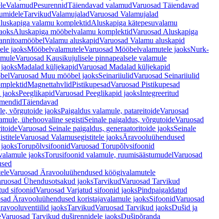
le
Valamud
Pesurennid
Täiendavad valamud
Varuosad Täiendavad
umidele
Tarvikud
Valamujalad
Varuosad Valamujalad
luskapiga valamu komplektid
Aluskapiga kätepesuvalamu
aoks
Aluskapiga mööbelvalamu komplektid
Varuosad Aluskapiga
annitoamööbel
Valamu aluskapid
Varuosad Valamu aluskapid
ele jaoks
Mööbelvalamutele
Varuosad Mööbelvalamutele jaoks
Nurk-
amule
Varuosad Kausikujulisele pinnapealsele valamule
 jaoks
Madalad küljekapid
Varuosad Madalad küljekapid
bel
Varuosad Muu mööbel jaoks
Seinariiulid
Varuosad Seinariiulid
omplektid
Magnettahvlid
Pistikupesad
Varuosad Pistikupesad
 jaoks
Peeglikapid
Varuosad Peeglikapid jaoks
Integreeritud
emendid
Täiendavad
e, võrgutoide jaoks
Paigaldus valamule, patareitoide
Varuosad
amule, ühehoovaline segisti
Seinale paigaldus, võrgutoide
Varuosad
itoide
Varuosad Seinale paigaldus, generaatoritoide jaoks
Seinale
stitele
Varuosad Valamusegistitele jaoks
Äravooluühendused
jaoks
Torupõlvsifoonid
Varuosad Torupõlvsifoonid
valamule jaoks
Torusifoonid valamule, ruumisäästumudel
Varuosad
used
ele
Varuosad Äravooluühendused köögivalamutele
ruosad Ühendusotsakud jaoks
Tarvikud
Varuosad Tarvikud
tud sifoonid
Varuosad Varjatud sifoonid jaoks
Pindpaigaldatud
sad Äravooluühendused koristajavalamule jaoks
Sifoonid
Varuosad
avooluventiilid jaoks
Tarvikud
Varuosad Tarvikud jaoks
Dušid ja
e
Varuosad Tarvikud duširennidele jaoks
Dušipõranda