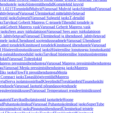
hendustele jaoks
Süsteemitihendid
Komplektid kruvid
d 1.0215
Toruniplid
Muhvid
Varuosad Muhvid jaoks
Siirmikud
Varuosad
ahtivõetavad
Varuosad Üleminekud mittelahtivõetavad
orid jaoks
Sulgurid
Varuosad Sulgurid jaoks
T-detailid
ks
Tarvikud Geberit Mapress C-terasele
Tihendid torudele ja
vask
Geberit Mapress vask
Varuosad Geberit Mapress vask
 jaoks
Sees asuv tsirkulatsioon
Varuosad Sees asuv tsirkulatsioon
, lahtivõetavad
Varuosad Üleminekud ja ühendused, lahtivõetavad
dmele jaoks
Ühendused soojendusseadmele
Varuosad Ühendused
atted torudele
Kinnitused torudele
Kinnitused ühendustele
Varuosad
d Hügieeniloputusüksused jaoks
Hügieenilise loputusega loputuskastid
i-paigaldusmoodulid jaoks
Tarvikud hügieenilise loputussüsteemiga
lokid
Varuosad Toiteplokid
apress pressimisühendustega
Varuosad Mapress pressimisühendustega
ega
Varuosad Mepla pressimisühendustega jaoks
Mapress
žiks jaoks
FlowFit pressühendustega
Mepla
 Compact jaoks
Tagasilöögiventiilid
Mapress
rjal
Serva isolatsiooniribad
Kleeplindid
Toruklambrid
Tasanduskihi
jendusele
Varuosad Jaoturid põrandasoojendusele
reguleerimisüksused
Varuosad Temperatuuri reguleerimisüksused
aatorid
Tarvikud
Isolatsioonid jaoturitele
Hoone
ud
Puhastuskolmikud
Varuosad Puhastuskolmikud jaoks
SuperTube
sioonimuhvid jaoks
Pingutusühendused
Üleminekud teistele