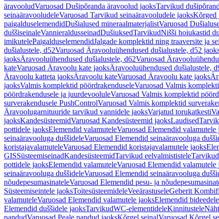
äravoolud
Varuosad Dušipõranda äravoolud jaoks
Tarvikud dušipõrand
seinaäravooludele
Varuosad Tarvikud seinaäravooludele jaoks
Kõrged 
paigalduselemendid
Dušialused mineraalmaterjalist
Varuosad Dušialuse
duššiseinale
Vannieraldusseinad
Dušiuksed
Tarvikud
Nišši hoiukastid d
imikutele
Paigalduselemendid
Jalgade komplektid ning traaversite ja s
dušialustele, d52
Varuosad Äravooluühendused dušialustele, d52 jaok
jaoks
Äravooluühendused dušialustele, d62
Varuosad Äravooluühenduse
kate
Varuosad Äravoolu kate jaoks
Äravooluühendused dušialustele, d
Äravoolu katteta jaoks
Äravoolu kate
Varuosad Äravoolu kate jaoks
Är
jaoks
Valmis komplektid pöördrakendusele
Varuosad Valmis komplekti
pöördrakendusele ja juurdevoolule
Varuosad Valmis komplektid pöördr
surverakendusele PushControl
Varuosad Valmis komplektid surverake
Äravoolugarnituuride tarvikud vannidele jaoks
Varjatud torukatkesti
Va
jaoks
Kandesüsteemid
Varuosad Kandesüsteemid jaoks
Laudised
Tarvi
pottidele jaoks
Elemendid valamutele
Varuosad Elemendid valamutele 
seinaäravooluga duššidele
Varuosad Elemendid seinaäravooluga duššid
koristajavalamutele
Varuosad Elemendid koristajavalamutele jaoks
Ele
GIS
Süsteemiseinad
Kandesüsteemid
Tarvikud eelvalmististele
Tarvikud 
pottidele jaoks
Elemendid valamutele
Varuosad Elemendid valamutele 
seinaäravooluga duššidele
Varuosad Elemendid seinaäravooluga duššid
nõudepesumasinatele
Varuosad Elemendid pesu- ja nõudepesumasinate
Süsteemiseintele jaoks
Toitesüsteemidele
Veeärastusele
Geberit Kombif
valamutele
Varuosad Elemendid valamutele jaoks
Elemendid bideedele
Elemendid duššidele jaoks
Tarvikud
WC-elementidele
Kinnitustele
Näht
pandud
Varuosad Peale pandud jaoks
Kõrgel seinal
Varuosad Kõrgel se