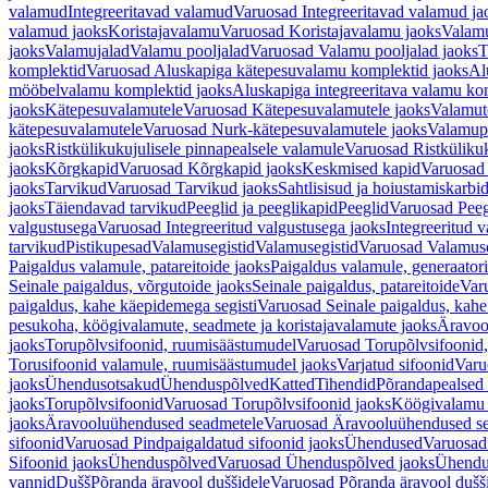
valamud
Integreeritavad valamud
Varuosad Integreeritavad valamud ja
valamud jaoks
Koristajavalamu
Varuosad Koristajavalamu jaoks
Valam
jaoks
Valamujalad
Valamu pooljalad
Varuosad Valamu pooljalad jaoks
T
komplektid
Varuosad Aluskapiga kätepesuvalamu komplektid jaoks
Al
mööbelvalamu komplektid jaoks
Aluskapiga integreeritava valamu ko
jaoks
Kätepesuvalamutele
Varuosad Kätepesuvalamutele jaoks
Valamut
kätepesuvalamutele
Varuosad Nurk-kätepesuvalamutele jaoks
Valamup
jaoks
Ristkülikukujulisele pinnapealsele valamule
Varuosad Ristkülikuk
jaoks
Kõrgkapid
Varuosad Kõrgkapid jaoks
Keskmised kapid
Varuosad
jaoks
Tarvikud
Varuosad Tarvikud jaoks
Sahtlisisud ja hoiustamiskarbi
jaoks
Täiendavad tarvikud
Peeglid ja peeglikapid
Peeglid
Varuosad Peeg
valgustusega
Varuosad Integreeritud valgustusega jaoks
Integreeritud v
tarvikud
Pistikupesad
Valamusegistid
Valamusegistid
Varuosad Valamuse
Paigaldus valamule, patareitoide jaoks
Paigaldus valamule, generaatori
Seinale paigaldus, võrgutoide jaoks
Seinale paigaldus, patareitoide
Varu
paigaldus, kahe käepidemega segisti
Varuosad Seinale paigaldus, kahe
pesukoha, köögivalamute, seadmete ja koristajavalamute jaoks
Äravoo
jaoks
Torupõlvsifoonid, ruumisäästumudel
Varuosad Torupõlvsifoonid,
Torusifoonid valamule, ruumisäästumudel jaoks
Varjatud sifoonid
Varu
jaoks
Ühendusotsakud
Ühenduspõlved
Katted
Tihendid
Põrandapealsed 
jaoks
Torupõlvsifoonid
Varuosad Torupõlvsifoonid jaoks
Köögivalamu
jaoks
Äravooluühendused seadmetele
Varuosad Äravooluühendused se
sifoonid
Varuosad Pindpaigaldatud sifoonid jaoks
Ühendused
Varuosad
Sifoonid jaoks
Ühenduspõlved
Varuosad Ühenduspõlved jaoks
Ühendu
vannid
Dušš
Põranda äravool duššidele
Varuosad Põranda äravool dušši