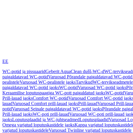
EE
WC-potid ja pissuaarid
Geberit AquaClean dušš-WC-d
WC-terviksea
paigaldatavad WC-potid
Varuosad Põrandale paigaldatavad WC-potid
pealistele
Varuosad WC-pealistele jaoks
Tarvikud
WC-tervikseadmetele
paigaldatavad WC-potid jaoks
WC-potid
Varuosad WC-potid jaoks
Põr
Keraamilise loputuspaagiga WC-pott paigaldatud jaoks
WC-potid
Varu
Prill-lauad jaoks
Comfort WC-potid
Varuosad Comfort WC-potid jaok
lauad
Varuosad Comfort prill-lauad jaoks
Prill-lauad
Varuosad Prill-lau
potid
Varuosad Seinale paigaldatavad WC-potid jaoks
Põrandale paiga
Prill-lauad jaoks
WC-poti prill-lauad
Varuosad WC-poti prill-lauad jao
jaoks
Loputusplaadid ja WC-juhtseadmed
Loputusplaadid
Varuosad Lop
Omega varjatud loputuskastidele jaoks
Kappa varjatud loputuskastidel
varjatud loputuskastidele
Varuosad Twinline varjatud loputuskastidele 