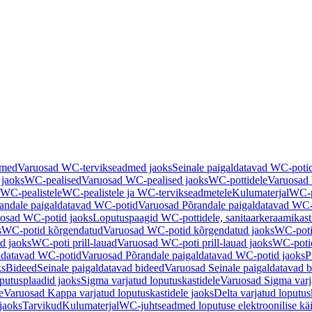
dmed
Varuosad WC-tervikseadmed jaoks
Seinale paigaldatavad WC-poti
 jaoks
WC-pealised
Varuosad WC-pealised jaoks
WC-pottidele
Varuosad 
WC-pealistele
WC-pealistele ja WC-tervikseadmetele
Kulumaterjal
WC-po
andale paigaldatavad WC-potid
Varuosad Põrandale paigaldatavad WC-
osad WC-potid jaoks
Loputuspaagid WC-pottidele, sanitaarkeraamikast
s
WC-potid kõrgendatud
Varuosad WC-potid kõrgendatud jaoks
WC-poti
ad jaoks
WC-poti prill-lauad
Varuosad WC-poti prill-lauad jaoks
WC-potid
ldatavad WC-potid
Varuosad Põrandale paigaldatavad WC-potid jaoks
P
ks
Bideed
Seinale paigaldatavad bideed
Varuosad Seinale paigaldatavad b
utusplaadid jaoks
Sigma varjatud loputuskastidele
Varuosad Sigma varja
e
Varuosad Kappa varjatud loputuskastidele jaoks
Delta varjatud loputus
jaoks
Tarvikud
Kulumaterjal
WC-juhtseadmed loputuse elektroonilise kä