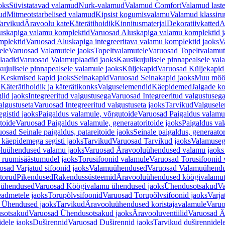
oks
Süvistatavad valamud
Nurk-valamud
Valamud Comfort
Valamud laste
ud
Mitmeotstarbelised valamud
Kipsist kogumisvalamu
Valamud klassiru
arvikud
Äravoolu kate
Käterätihoidik
Kinnitusmaterjal
Dekoratiivkatted
A
uskapiga valamu komplektid
Varuosad Aluskapiga valamu komplektid j
mplektid
Varuosad Aluskapiga integreeritava valamu komplektid jaoks
V
ele
Varuosad Valamutele jaoks
Topeltvalamutele
Varuosad Topeltvalamut
laadid
Varuosad Valamuplaadid jaoks
Kausikujulisele pinnapealsele val
ujulisele pinnapealsele valamule jaoks
Küljekapid
Varuosad Küljekapid
 Keskmised kapid jaoks
Seinakapid
Varuosad Seinakapid jaoks
Muu möö
d
Käterätihoidik ja käterätikonks
Valguselemendid
Käepidemed
Jalgade k
lid jaoks
Integreeritud valgustusega
Varuosad Integreeritud valgustusega
algustuseta
Varuosad Integreeritud valgustuseta jaoks
Tarvikud
Valgusel
gistid jaoks
Paigaldus valamule, võrgutoide
Varuosad Paigaldus valamul
toide
Varuosad Paigaldus valamule, generaatoritoide jaoks
Paigaldus val
osad Seinale paigaldus, patareitoide jaoks
Seinale paigaldus, generaator
 käepidemega segisti jaoks
Tarvikud
Varuosad Tarvikud jaoks
Valamusegi
luühendused valamu jaoks
Varuosad Äravooluühendused valamu jaoks 
 ruumisäästumudel jaoks
Torusifoonid valamule
Varuosad Torusifoonid 
osad Varjatud sifoonid jaoks
Valamuühendused
Varuosad Valamuühend
torud
Pikendused
Rakendussüsteemid
Äravooluühendused köögivalamut
 ühendused
Varuosad Köögivalamu ühendused jaoks
Ühendusotsakud
Va
admetele jaoks
Torupõlvsifoonid
Varuosad Torupõlvsifoonid jaoks
Varja
 Ühendused jaoks
Tarvikud
Äravooluühendused koristajavalamule
Varuo
sotsakud
Varuosad Ühendusotsakud jaoks
Äravooluventiilid
Varuosad Är
dele jaoks
Duširennid
Varuosad Duširennid jaoks
Tarvikud duširennidel