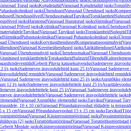
luühendused
Varuosad Äravooluühendused jaoks
Ühenduspõlved
Varuos
Varuosad Torud jaoks
Kujudetailid
Varuosad Kujudetailid jaoks
Torupõlv
Puhastuskolmikud jaoks
Ühendused
Varuosad Ühendused jaoks
Kompens
ndused
Ühenduspõlved
Ühendusotsakud
Tarvikud
Toruklambrid
Sulgurid
rupõlved jaoks
Harutorud
Varuosad Harutorud jaoks
Siirmikud
Varuosad 
Varuosad Põlved jaoks
Kolmikud
Varuosad Kolmikud jaoks
Ühendused
V
materjalidele
Tarvikud
Varuosad Tarvikud jaoks
Toruklambrid
Sulgurid
Ti
ud
Siirmikud
Puhastuskolmikud
Varuosad Puhastuskolmikud jaoks
Ülemi
sad Ühendused jaoks
Keevitusühendused
Kompensatsioonimuhvid
Varu
ühendused
Varuosad Keermeühendused jaoks
Äärikühendused
Äärikpuk
Varuosad Ühendusmuhvid jaoks
Ühendusotsakud
Varuosad Ühendusots
Kinnitused toruklambritele
Torukandurid
Sulgurid
Tihendid
Kaitseelemen
agasihoideventiilid
Geberit Pluvia katusekuivendus
Sademevee äravoolul
2 l/s jaoks
Sademevee äravoolulehtrid kuni 25 l/s
Varuosad Sademevee är
ravoolulehtrid rennidele
Varuosad Sademevee äravoolulehtrid rennidel
s
Varuosad Sademevee äravoolulehtrid kuni 25 l/s jaoks
Aurutõkke elem
ni 12 l/s jaoks
Sademevee äravoolulehtritele kuni 25 l/s
Avariiülevoolu
demevee äravoolulehtritele kuni 25 l/s
Varuosad Sademevee äravoolulehtr
mevee äravoolulehtritele
Varuosad Sademevee äravoolulehtritele jaoks
K
elemendid
Varuosad Aurutõkke elemendid jaoks
Tarvikud
Varuosad Tarv
rrassidele, 10 x 10 cm
Varuosad Põrandaäravoolud rõdudele ja terrassid
5 x 15 cm
Varuosad Põrandasissevoolud 15 x 15 cm jaoks
Tarvikud
Töör
ssimistööriistad
Varuosad Käsipressimistööriistad jaoks
Pressimistööriis
ühilduvus [2] jaoks
Torutöötlustööriistad
Varuosad Torutöötlustööriistad 
Geberit Meplale jaoks
Käsipressimistööriistad
Varuosad Käsipressimistöö