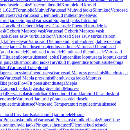
hendustele jaoks
Süsteemitihendid
Komplektid kruvid
d 1.0215
Toruniplid
Muhvid
Varuosad Muhvid jaoks
Siirmikud
Varuosad
ahtivõetavad
Varuosad Üleminekud mittelahtivõetavad
orid jaoks
Sulgurid
Varuosad Sulgurid jaoks
T-detailid
ks
Tarvikud Geberit Mapress C-terasele
Tihendid torudele ja
vask
Geberit Mapress vask
Varuosad Geberit Mapress vask
 jaoks
Sees asuv tsirkulatsioon
Varuosad Sees asuv tsirkulatsioon
, lahtivõetavad
Varuosad Üleminekud ja ühendused, lahtivõetavad
dmele jaoks
Ühendused soojendusseadmele
Varuosad Ühendused
atted torudele
Kinnitused torudele
Kinnitused ühendustele
Varuosad
d Hügieeniloputusüksused jaoks
Hügieenilise loputusega loputuskastid
i-paigaldusmoodulid jaoks
Tarvikud hügieenilise loputussüsteemiga
lokid
Varuosad Toiteplokid
apress pressimisühendustega
Varuosad Mapress pressimisühendustega
ega
Varuosad Mepla pressimisühendustega jaoks
Mapress
žiks jaoks
FlowFit pressühendustega
Mepla
 Compact jaoks
Tagasilöögiventiilid
Mapress
rjal
Serva isolatsiooniribad
Kleeplindid
Toruklambrid
Tasanduskihi
jendusele
Varuosad Jaoturid põrandasoojendusele
reguleerimisüksused
Varuosad Temperatuuri reguleerimisüksused
aatorid
Tarvikud
Isolatsioonid jaoturitele
Hoone
ud
Puhastuskolmikud
Varuosad Puhastuskolmikud jaoks
SuperTube
sioonimuhvid jaoks
Pingutusühendused
Üleminekud teistele