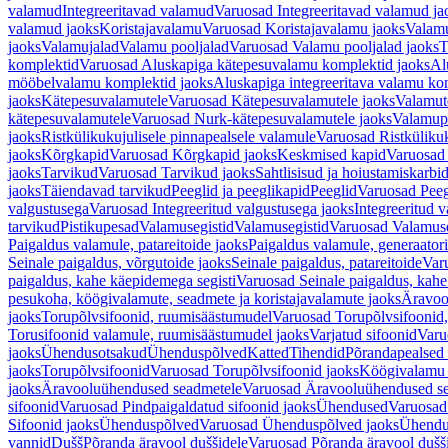
valamud
Integreeritavad valamud
Varuosad Integreeritavad valamud ja
valamud jaoks
Koristajavalamu
Varuosad Koristajavalamu jaoks
Valam
jaoks
Valamujalad
Valamu pooljalad
Varuosad Valamu pooljalad jaoks
T
komplektid
Varuosad Aluskapiga kätepesuvalamu komplektid jaoks
Al
mööbelvalamu komplektid jaoks
Aluskapiga integreeritava valamu ko
jaoks
Kätepesuvalamutele
Varuosad Kätepesuvalamutele jaoks
Valamut
kätepesuvalamutele
Varuosad Nurk-kätepesuvalamutele jaoks
Valamup
jaoks
Ristkülikukujulisele pinnapealsele valamule
Varuosad Ristkülikuk
jaoks
Kõrgkapid
Varuosad Kõrgkapid jaoks
Keskmised kapid
Varuosad
jaoks
Tarvikud
Varuosad Tarvikud jaoks
Sahtlisisud ja hoiustamiskarbi
jaoks
Täiendavad tarvikud
Peeglid ja peeglikapid
Peeglid
Varuosad Peeg
valgustusega
Varuosad Integreeritud valgustusega jaoks
Integreeritud v
tarvikud
Pistikupesad
Valamusegistid
Valamusegistid
Varuosad Valamuse
Paigaldus valamule, patareitoide jaoks
Paigaldus valamule, generaatori
Seinale paigaldus, võrgutoide jaoks
Seinale paigaldus, patareitoide
Varu
paigaldus, kahe käepidemega segisti
Varuosad Seinale paigaldus, kahe
pesukoha, köögivalamute, seadmete ja koristajavalamute jaoks
Äravoo
jaoks
Torupõlvsifoonid, ruumisäästumudel
Varuosad Torupõlvsifoonid,
Torusifoonid valamule, ruumisäästumudel jaoks
Varjatud sifoonid
Varu
jaoks
Ühendusotsakud
Ühenduspõlved
Katted
Tihendid
Põrandapealsed 
jaoks
Torupõlvsifoonid
Varuosad Torupõlvsifoonid jaoks
Köögivalamu
jaoks
Äravooluühendused seadmetele
Varuosad Äravooluühendused se
sifoonid
Varuosad Pindpaigaldatud sifoonid jaoks
Ühendused
Varuosad
Sifoonid jaoks
Ühenduspõlved
Varuosad Ühenduspõlved jaoks
Ühendu
vannid
Dušš
Põranda äravool duššidele
Varuosad Põranda äravool dušši