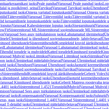
nitaarkeraamikast jaoks
Peale pandud
Varuosad Peale pandud jaoks
Lopu
alal ja poolkõrgel, seinal
Tarvikud
Varuosad Tarvikud jaoks
Ühendused
putuskastid jaoks
Omega varjatud loputuskastid
Varuosad Omega varjatu
tiilid
Täiteventiilid
Varuosad Täiteventiilid jaoks
Täiteventiilid varjatud l
lid keraamilistele loputuskastidele jaoks
Täiteventiilid loputuskastidele 
loputus
Varuosad Kahesüsteemne loputus jaoks
Sisegarnituurid
Varuosad
lowFit
Süsteemitorud ML
Süsteemitorud soojendusseade ML
Süsteemito
oon
Varuosad Sees asuv tsirkulatsioon jaoks
Lahutamatud üleminekud
Ül
admele
Üleminekud ja ühendused soojendusseadmele, lahtivõetavad
Ühen
itused ühendustele
Süsteemitihendid
Komplektid kruvid äärikühenduste
sed
Lahutamatud üleminekud
Varuosad Lahutamatud üleminekud jaoks
L
Tihendid torudele ja muhvidele
Katted torudele
Kinnitused torudele
Kinn
aruosad Muhvid jaoks
Liitmikud
Varuosad Liitmikud jaoks
Siirmikud
Var
oon jaoks
Üleminekud mittelahtivõetavad
Varuosad Üleminekud mittelah
urid jaoks
Ühendused
Varuosad Ühendused jaoks
Jaoturid keermeühend
sad Ühendused soojendusseadmele jaoks
Tarvikud
Varuosad Tarvikud j
ks
Süsteemitihendid
Komplektid kruvid äärikühendustele
Geberit Volex
Sü
 ühendused, lahtivõetavad jaoks
Ühendused
Jaoturid keermeühenduseg
Varuosad Kinnitused ühendustele jaoks
Geberit Mapress roostevaba tera
.4401 jaoks
Süsteemitorud 1.4521
Toruniplid
Muhvid
Varuosad Muhvid 
atsioon
Varuosad Sees asuv tsirkulatsioon jaoks
Üleminekud mittelahtivõ
etavad jaoks
Kompensaatorid
Varuosad Kompensaatorid jaoks
Sulgurid
V
eras, gaas jaoks
Süsteemitorud 1.4401
Varuosad Süsteemitorud 1.4401 j
sad T-detailid jaoks
Üleminekud mittelahtivõetavad
Varuosad Ülemineku
s
Sulgurid
Varuosad Sulgurid jaoks
Ühendused
Varuosad Ühendused jaok