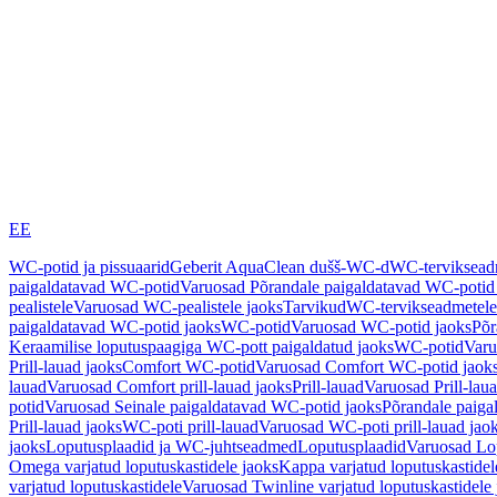
EE
WC-potid ja pissuaarid
Geberit AquaClean dušš-WC-d
WC-terviksea
paigaldatavad WC-potid
Varuosad Põrandale paigaldatavad WC-potid
pealistele
Varuosad WC-pealistele jaoks
Tarvikud
WC-tervikseadmetele
paigaldatavad WC-potid jaoks
WC-potid
Varuosad WC-potid jaoks
Põr
Keraamilise loputuspaagiga WC-pott paigaldatud jaoks
WC-potid
Varu
Prill-lauad jaoks
Comfort WC-potid
Varuosad Comfort WC-potid jaok
lauad
Varuosad Comfort prill-lauad jaoks
Prill-lauad
Varuosad Prill-lau
potid
Varuosad Seinale paigaldatavad WC-potid jaoks
Põrandale paiga
Prill-lauad jaoks
WC-poti prill-lauad
Varuosad WC-poti prill-lauad jao
jaoks
Loputusplaadid ja WC-juhtseadmed
Loputusplaadid
Varuosad Lop
Omega varjatud loputuskastidele jaoks
Kappa varjatud loputuskastidel
varjatud loputuskastidele
Varuosad Twinline varjatud loputuskastidele 