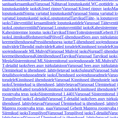
sanitaarkeraamikast
Varuosad Nähtavad loputuskastid WC-pottidele, sa
loputuskastidele jaoks
Kõrgel rippuv
Varuosad Kõrgel rippuv jaoks
Mad
loputuskastid
Sigma varjatud loputuskastid
Varuosad Sigma varjatud lo
varjatud loputuskastid jaoks
Loputustorud
Tarvikud
Täite- ja loputusven
jaoks
Täiteventiilid keraamilistele loputuskastidele
Varuosad Täiteventii
jaoks
Loputusventiilid
Varuosad Loputusventiilid jaoks
Kahesüsteemne 
Kahesüsteemne loputus jaoks
Tarvikud
Triger
Toitesüsteemid
Geberit F
jaoks
Liitmikud
Redutseerijad
Põlved
T-ühendused
Sees asuv tsirkulatsi
keermeühendusega
Pressühendusega jaotur
T-ühendused soojendusse
muhvidele
Tihendid muhvidele
Katted torudele
Kinnitused torudele
Kinn
soojendusseade ML
Muhvid
Varuosad Muhvid jaoks
Nurgad
T-ühendu
keermeühendusega
Kütteühendused
Tarvikud
Varuosad Tarvikud jaoks
Mepla
Süsteemitorud ML
Süsteemitorud soojendusseade ML
Muhvid
V
T-detailid jaoks
Sees asuv tsirkulatsioon
Varuosad Sees asuv tsirkulatsi
Üleminekud ja ühendused, lahtivõetavad jaoks
Sulgurid
Varuosad Sulg
detailidsoojendusseadmele jaoks
Ühendused soojendusseadmele
Varuo
torudele
Kinnitused ühendustele
Varuosad Kinnitused ühendustele jao
jaoks
Üleminekud ja ühendused, lahtivõetavad
Varuosad Üleminekud ja
muhvidele
Katted torudele
Kinnitused torudele
Kinnitused ühendustele
roostevaba teras jaoks
Süsteemitorud 1.4401
Varuosad Süsteemitorud 1
Torupõlved jaoks
T-detailid
Varuosad T-detailid jaoks
Sees asuv tsirkul
ühendused, lahtivõetavad
Varuosad Üleminekud ja ühendused, lahtivõ
Mapress roostevaba teras, gaas
Varuosad Geberit Mapress roostevaba t
Siirmikud jaoks
Torupõlved
Varuosad Torupõlved jaoks
T-detailid
Varuo
lahtivõetavad
Varuosad Üleminekud ja ühendused, lahtivõetavad jaok