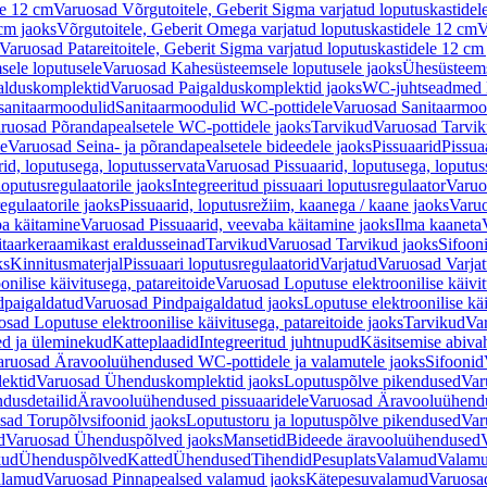
le 12 cm
Varuosad Võrgutoitele, Geberit Sigma varjatud loputuskastidel
 cm jaoks
Võrgutoitele, Geberit Omega varjatud loputuskastidele 12 cm
V
Varuosad Patareitoitele, Geberit Sigma varjatud loputuskastidele 12 cm
ele loputusele
Varuosad Kahesüsteemsele loputusele jaoks
Ühesüsteems
alduskomplektid
Varuosad Paigalduskomplektid jaoks
WC-juhtseadmed lo
sanitaarmoodulid
Sanitaarmoodulid WC-pottidele
Varuosad Sanitaarmoo
ruosad Põrandapealsetele WC-pottidele jaoks
Tarvikud
Varuosad Tarvik
le
Varuosad Seina- ja põrandapealsetele bideedele jaoks
Pissuaarid
Pissua
rid, loputusega, loputusservata
Varuosad Pissuaarid, loputusega, loputus
oputusregulaatorile jaoks
Integreeritud pissuaari loputusregulaator
Varuos
egulaatorile jaoks
Pissuaarid, loputusrežiim, kaanega / kaane jaoks
Varuo
ba käitamine
Varuosad Pissuaarid, veevaba käitamine jaoks
Ilma kaaneta
itaarkeraamikast eraldusseinad
Tarvikud
Varuosad Tarvikud jaoks
Sifooni
ks
Kinnitusmaterjal
Pissuaari loputusregulaatorid
Varjatud
Varuosad Varjat
onilise käivitusega, patareitoide
Varuosad Loputuse elektroonilise käivit
dpaigaldatud
Varuosad Pindpaigaldatud jaoks
Loputuse elektroonilise kä
sad Loputuse elektroonilise käivitusega, patareitoide jaoks
Tarvikud
Va
ed ja üleminekud
Katteplaadid
Integreeritud juhtnupud
Käsitsemise abiva
aruosad Äravooluühendused WC-pottidele ja valamutele jaoks
Sifoonid
ektid
Varuosad Ühenduskomplektid jaoks
Loputuspõlve pikendused
Var
dusdetailid
Äravooluühendused pissuaaridele
Varuosad Äravooluühendus
sad Torupõlvsifoonid jaoks
Loputustoru ja loputuspõlve pikendused
Var
d
Varuosad Ühenduspõlved jaoks
Mansetid
Bideede äravooluühendused
kud
Ühenduspõlved
Katted
Ühendused
Tihendid
Pesuplats
Valamud
Valam
alamud
Varuosad Pinnapealsed valamud jaoks
Kätepesuvalamud
Varuosa