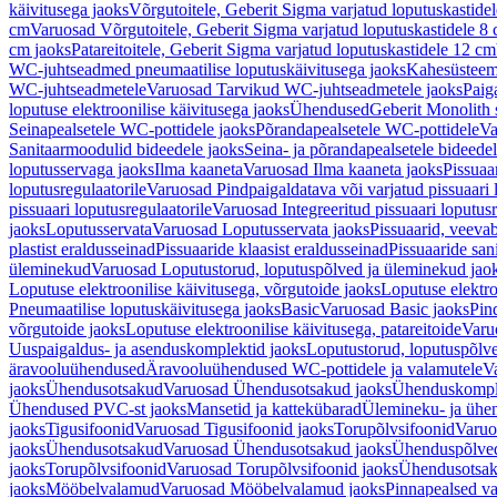
käivitusega jaoks
Võrgutoitele, Geberit Sigma varjatud loputuskastide
cm
Varuosad Võrgutoitele, Geberit Sigma varjatud loputuskastidele 8
cm jaoks
Patareitoitele, Geberit Sigma varjatud loputuskastidele 12 cm
WC-juhtseadmed pneumaatilise loputuskäivitusega jaoks
Kahesüsteems
WC-juhtseadmetele
Varuosad Tarvikud WC-juhtseadmetele jaoks
Paig
loputuse elektroonilise käivitusega jaoks
Ühendused
Geberit Monolith 
Seinapealsetele WC-pottidele jaoks
Põrandapealsetele WC-pottidele
Va
Sanitaarmoodulid bideedele jaoks
Seina- ja põrandapealsetele bideede
loputusservaga jaoks
Ilma kaaneta
Varuosad Ilma kaaneta jaoks
Pissuaa
loputusregulaatorile
Varuosad Pindpaigaldatava või varjatud pissuaari l
pissuaari loputusregulaatorile
Varuosad Integreeritud pissuaari loputusr
jaoks
Loputusservata
Varuosad Loputusservata jaoks
Pissuaarid, veeva
plastist eraldusseinad
Pissuaaride klaasist eraldusseinad
Pissuaaride san
üleminekud
Varuosad Loputustorud, loputuspõlved ja üleminekud jao
Loputuse elektroonilise käivitusega, võrgutoide jaoks
Loputuse elektro
Pneumaatilise loputuskäivitusega jaoks
Basic
Varuosad Basic jaoks
Pin
võrgutoide jaoks
Loputuse elektroonilise käivitusega, patareitoide
Varuo
Uuspaigaldus- ja asenduskomplektid jaoks
Loputustorud, loputuspõlv
äravooluühendused
Äravooluühendused WC-pottidele ja valamutele
V
jaoks
Ühendusotsakud
Varuosad Ühendusotsakud jaoks
Ühenduskompl
Ühendused PVC-st jaoks
Mansetid ja kattekübarad
Ülemineku- ja ühen
jaoks
Tigusifoonid
Varuosad Tigusifoonid jaoks
Torupõlvsifoonid
Varuo
jaoks
Ühendusotsakud
Varuosad Ühendusotsakud jaoks
Ühenduspõlve
jaoks
Torupõlvsifoonid
Varuosad Torupõlvsifoonid jaoks
Ühendusotsa
jaoks
Mööbelvalamud
Varuosad Mööbelvalamud jaoks
Pinnapealsed v