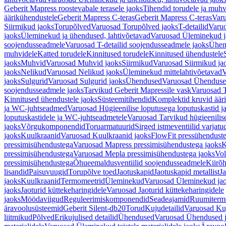
Geberit Mapress roostevabale terasele jaoks
Tihendid torudele ja muhv
äärikühendustele
Geberit Mapress C-teras
Geberit Mapress C-teras
Varu
Siirmikud jaoks
Torupõlved
Varuosad Torupõlved jaoks
T-detailid
Varuo
jaoks
Üleminekud ja ühendused, lahtivõetavad
Varuosad Üleminekud ja
soojendusseadmele
Varuosad T-detailid soojendusseadmele jaoks
Ühen
muhvidele
Katted torudele
Kinnitused torudele
Kinnitused ühendustele
jaoks
Muhvid
Varuosad Muhvid jaoks
Siirmikud
Varuosad Siirmikud ja
jaoks
Nelikud
Varuosad Nelikud jaoks
Üleminekud mittelahtivõetavad
V
jaoks
Sulgurid
Varuosad Sulgurid jaoks
Ühendused
Varuosad Ühenduse
soojendusseadmele jaoks
Tarvikud Geberit Mapressile vask
Varuosad T
Kinnitused ühendustele jaoks
Süsteemitihendid
Komplektid kruvid äär
ja WC-juhtseadmed
Varuosad Hügieenilise loputusega loputuskastid 
loputuskastidele ja WC-juhtseadmetele
Varuosad Tarvikud hügieenilis
jaoks
Võrgukomponendid
Toruarmatuurid
Sirged istmeventiilid varjat
jaoks
Kuulkraanid
Varuosad Kuulkraanid jaoks
FlowFit pressühendust
pressimisühendustega
Varuosad Mapress pressimisühendustega jaoks
K
pressimisühendustega
Varuosad Mepla pressimisühendustega jaoks
Vol
pressimisühendustega
Õhueemaldusventiilid soojendusseadmele
Kiirõh
lisandid
Paisuvuugid
Torupõlve toed
Jaotuskapid
Jaotuskapid metallist
Ja
jaoks
Kuulkraanid
Termomeetrid
Üleminekud
Varuosad Üleminekud ja
jaoks
Jaoturid küttekeharingidele
Varuosad Jaoturid küttekeharingidele
jaoks
Möödaviigud
Reguleerimiskomponendid
Seadeajamid
Ruumiterm
äravoolusüsteemid
Geberit Silent-db20
Torud
Kujudetailid
Varuosad Kuj
liitmikud
Põlved
Erikujulised detailid
Ühendused
Varuosad Ühendused 