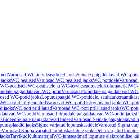
dmed
Varuosad WC-tervikseadmed jaoks
Seinale paigaldatavad WC-poti
 jaoks
WC-pealised
Varuosad WC-pealised jaoks
WC-pottidele
Varuosad 
WC-pealistele
WC-pealistele ja WC-tervikseadmetele
Kulumaterjal
WC-po
andale paigaldatavad WC-potid
Varuosad Põrandale paigaldatavad WC-
osad WC-potid jaoks
Loputuspaagid WC-pottidele, sanitaarkeraamikast
s
WC-potid kõrgendatud
Varuosad WC-potid kõrgendatud jaoks
WC-poti
ad jaoks
WC-poti prill-lauad
Varuosad WC-poti prill-lauad jaoks
WC-potid
ldatavad WC-potid
Varuosad Põrandale paigaldatavad WC-potid jaoks
P
ks
Bideed
Seinale paigaldatavad bideed
Varuosad Seinale paigaldatavad b
utusplaadid jaoks
Sigma varjatud loputuskastidele
Varuosad Sigma varja
e
Varuosad Kappa varjatud loputuskastidele jaoks
Delta varjatud loputus
jaoks
Tarvikud
Kulumaterjal
WC-juhtseadmed loputuse elektroonilise kä