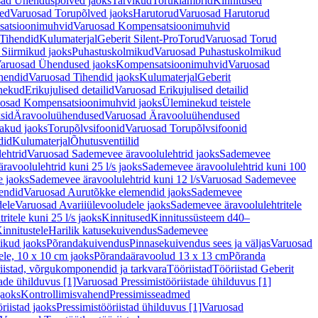
ad Ühenduspõlved jaoks
Tarvikud
Toruklambrid
Kinnitused
ed
Varuosad Torupõlved jaoks
Harutorud
Varuosad Harutorud
atsioonimuhvid
Varuosad Kompensatsioonimuhvid
Tihendid
Kulumaterjal
Geberit Silent-Pro
Torud
Varuosad Torud
Siirmikud jaoks
Puhastuskolmikud
Varuosad Puhastuskolmikud
aruosad Ühendused jaoks
Kompensatsioonimuhvid
Varuosad
hendid
Varuosad Tihendid jaoks
Kulumaterjal
Geberit
nekud
Erikujulised detailid
Varuosad Erikujulised detailid
osad Kompensatsioonimuhvid jaoks
Üleminekud teistele
sid
Äravooluühendused
Varuosad Äravooluühendused
akud jaoks
Torupõlvsifoonid
Varuosad Torupõlvsifoonid
did
Kulumaterjal
Õhutusventiilid
ehtrid
Varuosad Sademevee äravoolulehtrid jaoks
Sademevee
avoolulehtrid kuni 25 l/s jaoks
Sademevee äravoolulehtrid kuni 100
e jaoks
Sademevee äravoolulehtrid kuni 12 l/s
Varuosad Sademevee
endid
Varuosad Aurutõkke elemendid jaoks
Sademevee
dele
Varuosad Avariiülevooludele jaoks
Sademevee äravoolulehtritele
itele kuni 25 l/s jaoks
Kinnitused
Kinnitussüsteem d40–
innitustele
Harilik katusekuivendus
Sademevee
ikud jaoks
Põrandakuivendus
Pinnasekuivendus sees ja väljas
Varuosad
ele, 10 x 10 cm jaoks
Põrandaäravoolud 13 x 13 cm
Põranda
iistad, võrgukomponendid ja tarkvara
Tööriistad
Tööriistad Geberit
tade ühilduvus [1]
Varuosad Pressimistööriistade ühilduvus [1]
jaoks
Kontrollimisvahend
Pressimisseadmed
riistad jaoks
Pressimistööriistad ühilduvus [1]
Varuosad