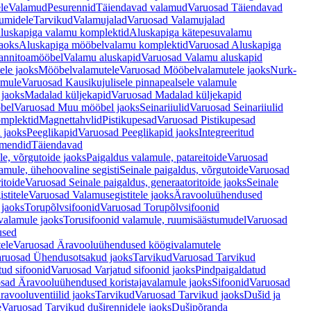
le
Valamud
Pesurennid
Täiendavad valamud
Varuosad Täiendavad
umidele
Tarvikud
Valamujalad
Varuosad Valamujalad
luskapiga valamu komplektid
Aluskapiga kätepesuvalamu
aoks
Aluskapiga mööbelvalamu komplektid
Varuosad Aluskapiga
annitoamööbel
Valamu aluskapid
Varuosad Valamu aluskapid
ele jaoks
Mööbelvalamutele
Varuosad Mööbelvalamutele jaoks
Nurk-
amule
Varuosad Kausikujulisele pinnapealsele valamule
 jaoks
Madalad küljekapid
Varuosad Madalad küljekapid
bel
Varuosad Muu mööbel jaoks
Seinariiulid
Varuosad Seinariiulid
omplektid
Magnettahvlid
Pistikupesad
Varuosad Pistikupesad
 jaoks
Peeglikapid
Varuosad Peeglikapid jaoks
Integreeritud
emendid
Täiendavad
e, võrgutoide jaoks
Paigaldus valamule, patareitoide
Varuosad
amule, ühehoovaline segisti
Seinale paigaldus, võrgutoide
Varuosad
itoide
Varuosad Seinale paigaldus, generaatoritoide jaoks
Seinale
stitele
Varuosad Valamusegistitele jaoks
Äravooluühendused
jaoks
Torupõlvsifoonid
Varuosad Torupõlvsifoonid
valamule jaoks
Torusifoonid valamule, ruumisäästumudel
Varuosad
used
ele
Varuosad Äravooluühendused köögivalamutele
ruosad Ühendusotsakud jaoks
Tarvikud
Varuosad Tarvikud
tud sifoonid
Varuosad Varjatud sifoonid jaoks
Pindpaigaldatud
sad Äravooluühendused koristajavalamule jaoks
Sifoonid
Varuosad
avooluventiilid jaoks
Tarvikud
Varuosad Tarvikud jaoks
Dušid ja
e
Varuosad Tarvikud duširennidele jaoks
Dušipõranda