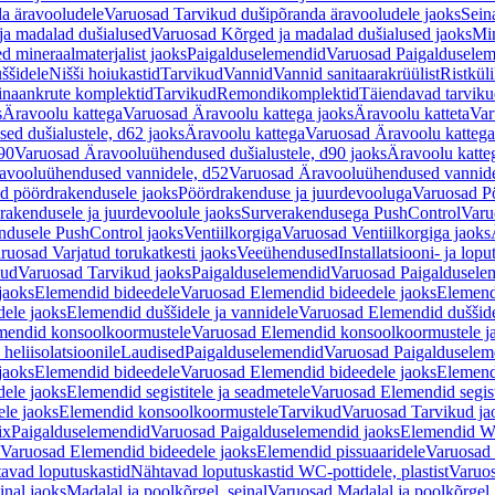
a äravooludele
Varuosad Tarvikud dušipõranda äravooludele jaoks
Sein
ja madalad dušialused
Varuosad Kõrged ja madalad dušialused jaoks
Min
d mineraalmaterjalist jaoks
Paigalduselemendid
Varuosad Paigalduselem
uššidele
Nišši hoiukastid
Tarvikud
Vannid
Vannid sanitaarakrüülist
Ristkül
einaankrute komplektid
Tarvikud
Remondikomplektid
Täiendavad tarvik
s
Äravoolu kattega
Varuosad Äravoolu kattega jaoks
Äravoolu katteta
Var
d dušialustele, d62 jaoks
Äravoolu kattega
Varuosad Äravoolu kattega
90
Varuosad Äravooluühendused dušialustele, d90 jaoks
Äravoolu katte
avooluühendused vannidele, d52
Varuosad Äravooluühendused vannide
d pöördrakendusele jaoks
Pöördrakenduse ja juurdevooluga
Varuosad Pö
akendusele ja juurdevoolule jaoks
Surverakendusega PushControl
Varu
ndusele PushControl jaoks
Ventiilkorgiga
Varuosad Ventiilkorgiga jaoks
ruosad Varjatud torukatkesti jaoks
Veeühendused
Installatsiooni- ja lop
kud
Varuosad Tarvikud jaoks
Paigalduselemendid
Varuosad Paigaldusele
jaoks
Elemendid bideedele
Varuosad Elemendid bideedele jaoks
Elemend
ele jaoks
Elemendid duššidele ja vannidele
Varuosad Elemendid duššide
mendid konsoolkoormustele
Varuosad Elemendid konsoolkoormustele j
heliisolatsioonile
Laudised
Paigalduselemendid
Varuosad Paigalduselem
jaoks
Elemendid bideedele
Varuosad Elemendid bideedele jaoks
Elemend
ele jaoks
Elemendid segistitele ja seadmetele
Varuosad Elemendid segisti
le jaoks
Elemendid konsoolkoormustele
Tarvikud
Varuosad Tarvikud ja
ix
Paigalduselemendid
Varuosad Paigalduselemendid jaoks
Elemendid WC
Varuosad Elemendid bideedele jaoks
Elemendid pissuaaridele
Varuosad 
avad loputuskastid
Nähtavad loputuskastid WC-pottidele, plastist
Varuos
inal jaoks
Madalal ja poolkõrgel, seinal
Varuosad Madalal ja poolkõrgel, 