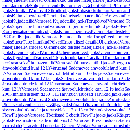
materjalidele
Varuosad Üleminekud teistele materjalidele jaoks
Äravoo
toruklambritele
Sulgurid
Tihendid
Kulumaterjal
Geberit Silent-PP
Torud
jaoks
Siirmikud
Varuosad Siirmikud jaoks
Puhastuskolmikud
Varuosad 
jaoks
Küünisühendused
Üleminekud teistele materjalidele
Äravooluühe
jaoks
Kujudetailid
Varuosad Kujudetailid jaoks
Torupõlved
Varuosad To
jaoks
SuperTube liitmikud
Varuosad SuperTube liitmikud jaoks
Põlved
Kompensatsioonimuhvid jaoks
Küünisühendused
Üleminekud teistele 
PE
Torud
Kujudetailid
Varuosad Kujudetailid jaoks
Torupõlved
Harutor
jaoks
SuperTube liitmikud
Põlved
Erikujulised detailid
Ühendused
Varuo
materjalidele
Varuosad Üleminekud teistele materjalidele jaoks
Keerme
jaoks
Ühenduspõlved
Varuosad Ühenduspõlved jaoks
Ühendusmuhvid
jaoks
Tigusifoonid
Varuosad Tigusifoonid jaoks
Tarvikud
Toruklambrid
veeärastuseks
Õhutusventiilid
Varuosad Õhutusventiilid jaoks
Energia t
äravoolulehtrid kuni 12 l/s
Varuosad Sademevee äravoolulehtrid kuni 1
l/s
Varuosad Sademevee äravoolulehtrid kuni 100 l/s jaoks
Sademevee ä
äravoolulehtrid kuni 12 l/s jaoks
Sademevee äravoolulehtrid kuni 25 l/
äravoolulehtritele kuni 12 l/s
Varuosad Sademevee äravoolulehtritele ku
kuni 12 l/s
Varuosad Sademevee äravoolulehtritele kuni 12 l/s jaoks
Sa
200
Kinnitussüsteem d250–315
Tarvikud
Varuosad Tarvikud jaoks
Sade
äravoolulehtrid
Varuosad Sademevee äravoolulehtrid jaoks
Aurutõkke 
Pinnasekuivendus sees ja väljas jaoks
Põrandaäravoolud rõdudele ja te
sissevoolud rõdudele ja terrassidele, 13 x 13 cm
Põrandasissevoolud 1
FlowFit jaoks
Varuosad Tööriistad Geberit FlowFit jaoks jaoks
Käsipre
jaoks
Pressimistööriistade ühilduvus [2]
Varuosad Pressimistööriistade 
tööriistadega
Tarvikud
Tööriistad Geberit Meplale
Varuosad Tööriistad 