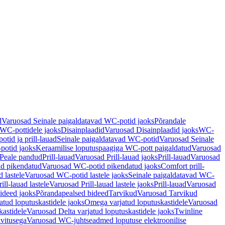
d
Varuosad Seinale paigaldatavad WC-potid jaoks
Põrandale
WC-pottidele jaoks
Disainplaadid
Varuosad Disainplaadid jaoks
WC-
tid ja prill-lauad
Seinale paigaldatavad WC-potid
Varuosad Seinale
potid jaoks
Keraamilise loputuspaagiga WC-pott paigaldatud
Varuosad
Peale pandud
Prill-lauad
Varuosad Prill-lauad jaoks
Prill-lauad
Varuosad
d pikendatud
Varuosad WC-potid pikendatud jaoks
Comfort prill-
 lastele
Varuosad WC-potid lastele jaoks
Seinale paigaldatavad WC-
rill-lauad lastele
Varuosad Prill-lauad lastele jaoks
Prill-lauad
Varuosad
ideed jaoks
Põrandapealsed bideed
Tarvikud
Varuosad Tarvikud
tud loputuskastidele jaoks
Omega varjatud loputuskastidele
Varuosad
kastidele
Varuosad Delta varjatud loputuskastidele jaoks
Twinline
ivitusega
Varuosad WC-juhtseadmed loputuse elektroonilise