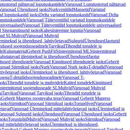
tustorud nähtavad loputuskastidele
Varuosad Loputustorud nähtavad
Varuosad Ühendused jaoks
Nurkventiilid
Mansetid
Varjatud
d loputuskastid jaoks
Delta varjatud loputuskastid
Varuosad Delta
oputuskastidele
Varuosad Täiteventiilid varjatud loputuskastidele
universaalsed
Varuosad Täiteventiilid loputuskastidele universaalsed
 Sisegarnituurid jaoks
Kahesüsteemne loputus
Varuosad
rud SL
Muhvid
Varuosad Muhvid
eminekud ja ühendused, lahtivõetavad
Sulgurid
Ühendused
Jaoturid
dused soojendusseadmele
Tarvikud
Tihendid torudele ja
le
Kulumaterjal
Geberit PushFit
Süsteemitorud ML
Süsteemitorud
ahutatavad üleminekud ja ühendused
Ühendused
Jaotur
itused ühendustele
Varuosad Kinnitused ühendustele jaoks
Geberit
uosad Siirmikud jaoks
Nurk
Varuosad Nurk jaoks
T-detailid
Varuosad
tivõetavad jaoks
Üleminekud ja ühendused, lahtivõetavad
Varuosad
usega
T-detailidsoojendusseadmele
Varuosad T-
aoks
Tihendid torudele ja muhvidele
Katted torudele
Kinnitused
steemitorud soojendusseade SL
Muhvid
Varuosad Muhvid
a
Tarvikud
Varuosad Tarvikud jaoks
Tihendid torudele ja
s
Geberit Mapress roostevaba teras
Varuosad Geberit Mapress
jaoks
Siirmikud
Varuosad Siirmikud jaoks
Torupõlved
Varuosad
etavad
Varuosad Üleminekud mittelahtivõetavad jaoks
Üleminekud ja
aruosad Sulgurid jaoks
Ühendused
Varuosad Ühendused jaoks
Geberit
aoks
Toruniplid
Muhvid
Varuosad Muhvid jaoks
Siirmikud
Varuosad
d mittelahtivõetavad jaoks
Üleminekud ja ühendused,
s
Tarvikud Geberit Mapress roostevabale terasele
Varuosad Tarvikud