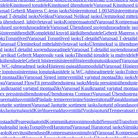
idele
Kinnitused torudele
Kinnitused ühendustele
Varuosad Kinnitused ü
osad Geberit Mapress C-teras jaoks
Süsteemitorud 1.0034
Süsteemitoru
sad T-detailid jaoks
Nelikud
Varuosad Nelikud jaoks
Üleminekud mittel
 ühendused, lahtivõetavad jaoks
Kompensaatorid
Varuosad Kompensaat
dused soojendusseadmele
Varuosad Ühendused soojendusseadmele jao
Süsteemitihendid
Komplektid kruvid äärikühendustele
Geberit Mapress 
oks
Torupõlved
Varuosad Torupõlved jaoks
T-detailid
Varuosad T-detailid
aruosad Üleminekud mittelahtivõetavad jaoks
Üleminekud ja ühendused
d jaoks
T-detailid soojendusseadmele
Varuosad T-detailid soojendussea
arvikud Geberit Mapressile vask jaoks
Tihendid torudele ja muhvidele
K
ikühendustele
Geberit hügieenisüsteem
Hügieeniloputusüksused
Varuosa
ja WC-juhtseadmed jaoks
Hügieeni-paigaldusmoodulid
Varuosad Hügieen
e loputussüsteemiga loputuskastidele ja WC-juhtseadmetele jaoks
Toitep
ud montaažiks
Varuosad Sirged istmeventiilid varjatud montaažiks jaoks
M
ega
Varuosad FlowFit pressühendustega jaoks
Mepla pressimisühendust
uulkraanid varjatud montaažiks
Varuosad Kuulkraanid varjatud montaa
ex pressimisühendustega
Ühendustega Compact
Varuosad Ühendustega
ueemaldusventiilid
Pindade tempereerimine
Süsteemitorud
Paigaldusmate
oturite sortiment
Varuosad Jaoturite sortiment jaoks
Jaoturid põrandasoo
oks
Jaoturisulgurid
Kiirõhueemaldusventiilid
Voolujaoturid
Temperatuuri 
ostaadid
Pearegulaatorid
Kommunikatsioonimoodulid
Sensorid
Transform
udetailid jaoks
Torupõlved
Harutorud
Varuosad Harutorud jaoks
Siirmik
jaoks
Keevitusühendused
Kompensatsioonimuhvid
Varuosad Kompensat