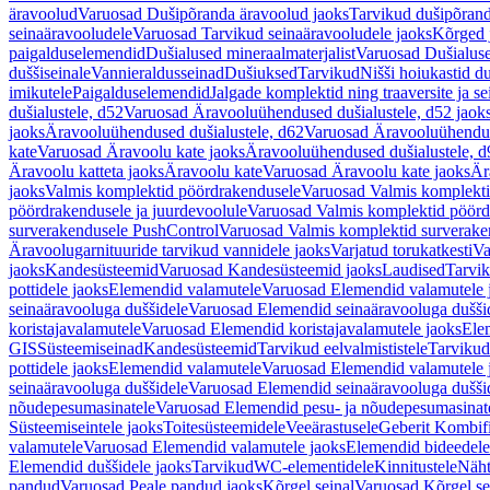
äravoolud
Varuosad Dušipõranda äravoolud jaoks
Tarvikud dušipõrand
seinaäravooludele
Varuosad Tarvikud seinaäravooludele jaoks
Kõrged 
paigalduselemendid
Dušialused mineraalmaterjalist
Varuosad Dušialuse
duššiseinale
Vannieraldusseinad
Dušiuksed
Tarvikud
Nišši hoiukastid d
imikutele
Paigalduselemendid
Jalgade komplektid ning traaversite ja s
dušialustele, d52
Varuosad Äravooluühendused dušialustele, d52 jaok
jaoks
Äravooluühendused dušialustele, d62
Varuosad Äravooluühenduse
kate
Varuosad Äravoolu kate jaoks
Äravooluühendused dušialustele, d
Äravoolu katteta jaoks
Äravoolu kate
Varuosad Äravoolu kate jaoks
Är
jaoks
Valmis komplektid pöördrakendusele
Varuosad Valmis komplekti
pöördrakendusele ja juurdevoolule
Varuosad Valmis komplektid pöördr
surverakendusele PushControl
Varuosad Valmis komplektid surverake
Äravoolugarnituuride tarvikud vannidele jaoks
Varjatud torukatkesti
Va
jaoks
Kandesüsteemid
Varuosad Kandesüsteemid jaoks
Laudised
Tarvi
pottidele jaoks
Elemendid valamutele
Varuosad Elemendid valamutele 
seinaäravooluga duššidele
Varuosad Elemendid seinaäravooluga duššid
koristajavalamutele
Varuosad Elemendid koristajavalamutele jaoks
Ele
GIS
Süsteemiseinad
Kandesüsteemid
Tarvikud eelvalmististele
Tarvikud 
pottidele jaoks
Elemendid valamutele
Varuosad Elemendid valamutele 
seinaäravooluga duššidele
Varuosad Elemendid seinaäravooluga duššid
nõudepesumasinatele
Varuosad Elemendid pesu- ja nõudepesumasinate
Süsteemiseintele jaoks
Toitesüsteemidele
Veeärastusele
Geberit Kombif
valamutele
Varuosad Elemendid valamutele jaoks
Elemendid bideedele
Elemendid duššidele jaoks
Tarvikud
WC-elementidele
Kinnitustele
Näht
pandud
Varuosad Peale pandud jaoks
Kõrgel seinal
Varuosad Kõrgel se