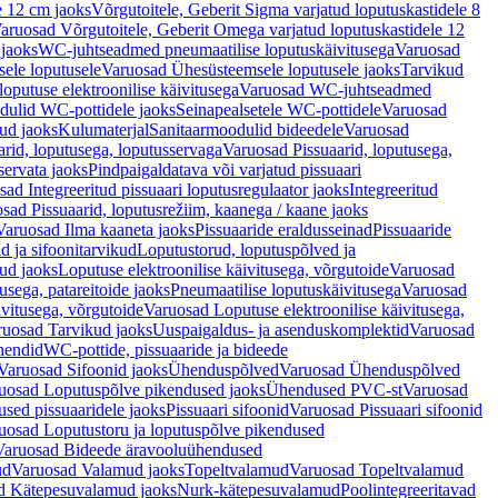
e 12 cm jaoks
Võrgutoitele, Geberit Sigma varjatud loputuskastidele 8
aruosad Võrgutoitele, Geberit Omega varjatud loputuskastidele 12
 jaoks
WC-juhtseadmed pneumaatilise loputuskäivitusega
Varuosad
ele loputusele
Varuosad Ühesüsteemsele loputusele jaoks
Tarvikud
putuse elektroonilise käivitusega
Varuosad WC-juhtseadmed
dulid WC-pottidele jaoks
Seinapealsetele WC-pottidele
Varuosad
ud jaoks
Kulumaterjal
Sanitaarmoodulid bideedele
Varuosad
arid, loputusega, loputusservaga
Varuosad Pissuaarid, loputusega,
servata jaoks
Pindpaigaldatava või varjatud pissuaari
ad Integreeritud pissuaari loputusregulaator jaoks
Integreeritud
sad Pissuaarid, loputusrežiim, kaanega / kaane jaoks
Varuosad Ilma kaaneta jaoks
Pissuaaride eraldusseinad
Pissuaaride
d ja sifoonitarvikud
Loputustorud, loputuspõlved ja
ud jaoks
Loputuse elektroonilise käivitusega, võrgutoide
Varuosad
usega, patareitoide jaoks
Pneumaatilise loputuskäivitusega
Varuosad
ivitusega, võrgutoide
Varuosad Loputuse elektroonilise käivitusega,
ruosad Tarvikud jaoks
Uuspaigaldus- ja asenduskomplektid
Varuosad
hendid
WC-pottide, pissuaaride ja bideede
Varuosad Sifoonid jaoks
Ühenduspõlved
Varuosad Ühenduspõlved
uosad Loputuspõlve pikendused jaoks
Ühendused PVC-st
Varuosad
ed pissuaaridele jaoks
Pissuaari sifoonid
Varuosad Pissuaari sifoonid
uosad Loputustoru ja loputuspõlve pikendused
Varuosad Bideede äravooluühendused
ud
Varuosad Valamud jaoks
Topeltvalamud
Varuosad Topeltvalamud
d Kätepesuvalamud jaoks
Nurk-kätepesuvalamud
Poolintegreeritavad