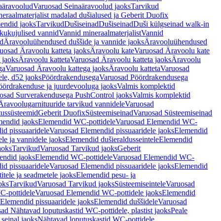
aäravoolud
Varuosad Seinaäravoolud jaoks
Tarvikud
eraalmaterjalist madalad dušialused ja Geberit Duofix
endid jaoks
Tarvikud
Dušiseinad
Dušiseinad
Duši külgseinad walk-in
ikukujulised vannid
Vannid mineraalmaterjalist
Vannid
ud
Äravooluühendused duššide ja vannide jaoks
Äravooluühendused
uosad Äravoolu katteta jaoks
Äravoolu kate
Varuosad Äravoolu kate
 jaoks
Äravoolu katteta
Varuosad Äravoolu katteta jaoks
Äravoolu
ga
Varuosad Äravoolu kattega jaoks
Äravoolu katteta
Varuosad
le, d52 jaoks
Pöördrakendusega
Varuosad Pöördrakendusega
ördrakenduse ja juurdevooluga jaoks
Valmis komplektid
osad Surverakendusega PushControl jaoks
Valmis komplektid
Äravoolugarnituuride tarvikud vannidele
Varuosad
utussüsteemid
Geberit Duofix
Süsteemiseinad
Varuosad Süsteemiseinad
mendid jaoks
Elemendid WC-pottidele
Varuosad Elemendid WC-
id pissuaaridele
Varuosad Elemendid pissuaaridele jaoks
Elemendid
le ja vannidele jaoks
Elemendid dušieraldusseintele
Elemendid
aoks
Tarvikud
Varuosad Tarvikud jaoks
Geberit
endid jaoks
Elemendid WC-pottidele
Varuosad Elemendid WC-
id pissuaaridele
Varuosad Elemendid pissuaaridele jaoks
Elemendid
tele ja seadmetele jaoks
Elemendid pesu- ja
oks
Tarvikud
Varuosad Tarvikud jaoks
Süsteemiseintele
Varuosad
-pottidele
Varuosad Elemendid WC-pottidele jaoks
Elemendid
Elemendid pissuaaridele jaoks
Elemendid duššidele
Varuosad
ad Nähtavad loputuskastid WC-pottidele, plastist jaoks
Peale
seinal jaoks
Nähtavad loputuskastid WC-pottidele,