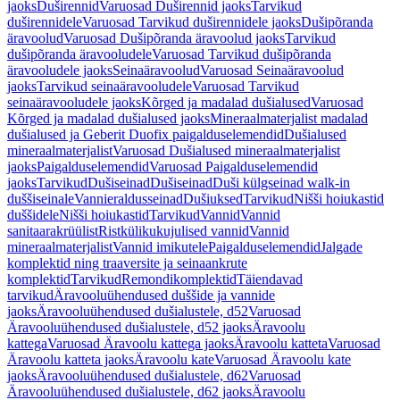
jaoks
Duširennid
Varuosad Duširennid jaoks
Tarvikud
duširennidele
Varuosad Tarvikud duširennidele jaoks
Dušipõranda
äravoolud
Varuosad Dušipõranda äravoolud jaoks
Tarvikud
dušipõranda äravooludele
Varuosad Tarvikud dušipõranda
äravooludele jaoks
Seinaäravoolud
Varuosad Seinaäravoolud
jaoks
Tarvikud seinaäravooludele
Varuosad Tarvikud
seinaäravooludele jaoks
Kõrged ja madalad dušialused
Varuosad
Kõrged ja madalad dušialused jaoks
Mineraalmaterjalist madalad
dušialused ja Geberit Duofix paigalduselemendid
Dušialused
mineraalmaterjalist
Varuosad Dušialused mineraalmaterjalist
jaoks
Paigalduselemendid
Varuosad Paigalduselemendid
jaoks
Tarvikud
Dušiseinad
Dušiseinad
Duši külgseinad walk-in
duššiseinale
Vannieraldusseinad
Dušiuksed
Tarvikud
Nišši hoiukastid
duššidele
Nišši hoiukastid
Tarvikud
Vannid
Vannid
sanitaarakrüülist
Ristkülikukujulised vannid
Vannid
mineraalmaterjalist
Vannid imikutele
Paigalduselemendid
Jalgade
komplektid ning traaversite ja seinaankrute
komplektid
Tarvikud
Remondikomplektid
Täiendavad
tarvikud
Äravooluühendused duššide ja vannide
jaoks
Äravooluühendused dušialustele, d52
Varuosad
Äravooluühendused dušialustele, d52 jaoks
Äravoolu
kattega
Varuosad Äravoolu kattega jaoks
Äravoolu katteta
Varuosad
Äravoolu katteta jaoks
Äravoolu kate
Varuosad Äravoolu kate
jaoks
Äravooluühendused dušialustele, d62
Varuosad
Äravooluühendused dušialustele, d62 jaoks
Äravoolu