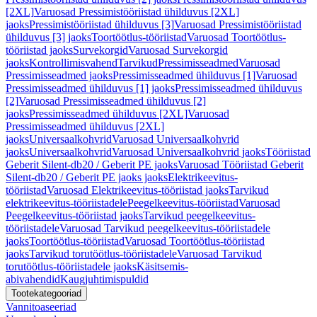
[2XL]
Varuosad Pressimistööriistad ühilduvus [2XL]
jaoks
Pressimistööriistad ühilduvus [3]
Varuosad Pressimistööriistad
ühilduvus [3] jaoks
Toortöötlus-tööriistad
Varuosad Toortöötlus-
tööriistad jaoks
Survekorgid
Varuosad Survekorgid
jaoks
Kontrollimisvahend
Tarvikud
Pressimisseadmed
Varuosad
Pressimisseadmed jaoks
Pressimisseadmed ühilduvus [1]
Varuosad
Pressimisseadmed ühilduvus [1] jaoks
Pressimisseadmed ühilduvus
[2]
Varuosad Pressimisseadmed ühilduvus [2]
jaoks
Pressimisseadmed ühilduvus [2XL]
Varuosad
Pressimisseadmed ühilduvus [2XL]
jaoks
Universaalkohvrid
Varuosad Universaalkohvrid
jaoks
Universaalkohvrid
Varuosad Universaalkohvrid jaoks
Tööriistad
Geberit Silent-db20 / Geberit PE jaoks
Varuosad Tööriistad Geberit
Silent-db20 / Geberit PE jaoks jaoks
Elektrikeevitus-
tööriistad
Varuosad Elektrikeevitus-tööriistad jaoks
Tarvikud
elektrikeevitus-tööriistadele
Peegelkeevitus-tööriistad
Varuosad
Peegelkeevitus-tööriistad jaoks
Tarvikud peegelkeevitus-
tööriistadele
Varuosad Tarvikud peegelkeevitus-tööriistadele
jaoks
Toortöötlus-tööriistad
Varuosad Toortöötlus-tööriistad
jaoks
Tarvikud torutöötlus-tööriistadele
Varuosad Tarvikud
torutöötlus-tööriistadele jaoks
Käsitsemis-
abivahendid
Kaugjuhtimispuldid
Tootekategooriad
Vannitoaseeriad