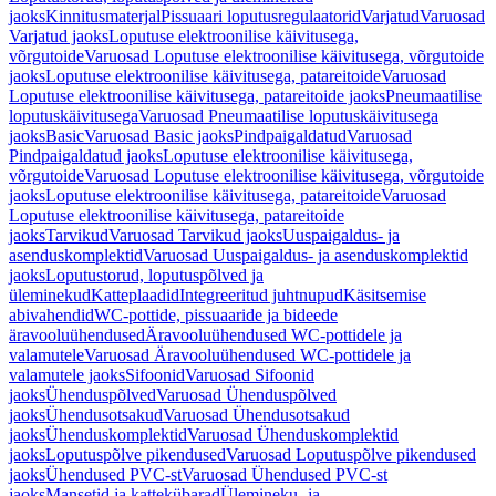
jaoks
Kinnitusmaterjal
Pissuaari loputusregulaatorid
Varjatud
Varuosad
Varjatud jaoks
Loputuse elektroonilise käivitusega,
võrgutoide
Varuosad Loputuse elektroonilise käivitusega, võrgutoide
jaoks
Loputuse elektroonilise käivitusega, patareitoide
Varuosad
Loputuse elektroonilise käivitusega, patareitoide jaoks
Pneumaatilise
loputuskäivitusega
Varuosad Pneumaatilise loputuskäivitusega
jaoks
Basic
Varuosad Basic jaoks
Pindpaigaldatud
Varuosad
Pindpaigaldatud jaoks
Loputuse elektroonilise käivitusega,
võrgutoide
Varuosad Loputuse elektroonilise käivitusega, võrgutoide
jaoks
Loputuse elektroonilise käivitusega, patareitoide
Varuosad
Loputuse elektroonilise käivitusega, patareitoide
jaoks
Tarvikud
Varuosad Tarvikud jaoks
Uuspaigaldus- ja
asenduskomplektid
Varuosad Uuspaigaldus- ja asenduskomplektid
jaoks
Loputustorud, loputuspõlved ja
üleminekud
Katteplaadid
Integreeritud juhtnupud
Käsitsemise
abivahendid
WC-pottide, pissuaaride ja bideede
äravooluühendused
Äravooluühendused WC-pottidele ja
valamutele
Varuosad Äravooluühendused WC-pottidele ja
valamutele jaoks
Sifoonid
Varuosad Sifoonid
jaoks
Ühenduspõlved
Varuosad Ühenduspõlved
jaoks
Ühendusotsakud
Varuosad Ühendusotsakud
jaoks
Ühenduskomplektid
Varuosad Ühenduskomplektid
jaoks
Loputuspõlve pikendused
Varuosad Loputuspõlve pikendused
jaoks
Ühendused PVC-st
Varuosad Ühendused PVC-st
jaoks
Mansetid ja kattekübarad
Ülemineku- ja