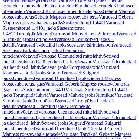
keermeühendusega
Tarvikud
Varuosad Tarvikud jaoks
Tihendid
torudele ja muhvidele
Katted torudele
Kinnitused torudele
Kinnitused
ühendustele
Varuosad Kinnitused ühendustele jaoks
Geberit Mapress
roostevaba teras
Geberit Mapress roostevaba teras
Varuosad Geberit
Mapress roostevaba teras jaoks
Süsteemitorud 1.4401
Varuosad
Süsteemitorud 1.4401 jaoks
Süsteemitorud
1.4521
Toruniplid
Muhvid
Varuosad Muhvid jaoks
Siirmikud
Varuosad
Siirmikud jaoks
Torupõlved
Varuosad Torupõlved jaoks
T-
detailid
Varuosad T-detailid jaoks
Sees asuv tsirkulatsioon
Varuosad
Sees asuv tsirkulatsioon jaoks
Üleminekud
mittelahtivõetavad
Varuosad Üleminekud mittelahtivõetavad
jaoks
Üleminekud ja ühendused, lahtivõetavad
Varuosad Üleminekud
ja ühendused, lahtivõetavad jaoks
Kompensaatorid
Varuosad
Kompensaatorid jaoks
Sulgurid
Varuosad Sulgurid
jaoks
Ühendused
Varuosad Ühendused jaoks
Geberit Mapress
roostevaba teras, gaas
Varuosad Geberit Mapress roostevaba teras,
gaas jaoks
Süsteemitorud 1.4401
Varuosad Süsteemitorud 1.4401
jaoks
Toruniplid
Muhvid
Varuosad Muhvid jaoks
Siirmikud
Varuosad
Siirmikud jaoks
Torupõlved
Varuosad Torupõlved jaoks
T-
detailid
Varuosad T-detailid jaoks
Üleminekud
mittelahtivõetavad
Varuosad Üleminekud mittelahtivõetavad
jaoks
Üleminekud ja ühendused, lahtivõetavad
Varuosad Üleminekud
ja ühendused, lahtivõetavad jaoks
Sulgurid
Varuosad Sulgurid
jaoks
Ühendused
Varuosad Ühendused jaoks
Tarvikud Geberit
Mapress roostevabale terasele
Varuosad Tarvikud Geberit Mapress