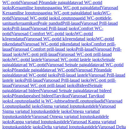
WC-potid
Varuosad Põrandale paigaldatavad WC-potid
jaoks
Keraamilise loputuspaagiga WC-pott paigaldatud
Varuosad
Keraamilise loputuspaagiga WC-pott paigaldatud jaoks
WC-
potid
Varuosad WC-potid jaoks
Loputuspaagid WC-pottidele,
sanitaarkeraamikast
Peale pandud
Prill-lauad
Varuosad Prill-lauad
jaoks
Prill-lauad
Varuosad Prill-lauad jaoks
Comfort WC-
potid
Varuosad Comfort WC-potid jaoks
WC-potid
kõrgendatud
Varuosad WC-potid kõrgendatud jaoks
WC-potid
pikendatud
Varuosad WC-potid pikendatud jaoks
Comfort prill-
lauad
Varuosad Comfort prill-lauad jaoks
Prill-lauad
Varuosad Prill-
lauad jaoks
WC-poti prill-lauad
Varuosad WC-poti prill-lauad
jaoks
WC-potid lastele
Varuosad WC-potid lastele jaoks
Seinale
paigaldatavad WC-potid
Varuosad Seinale paigaldatavad WC-potid
jaoks
Põrandale paigaldatavad WC-potid
Varuosad Põrandale
paigaldatavad WC-potid jaoks
Prill-lauad lastele
Varuosad Prill-lauad
lastele jaoks
Prill-lauad
Varuosad Prill-lauad jaoks
WC-poti prill-
lauad
Varuosad WC-poti prill-lauad jaoks
Bideed
Seinale
paigaldatavad bideed
Varuosad Seinale paigaldatavad bideed
jaoks
Põrandapealsed bideed
Tarvikud
Varuosad Tarvikud
jaoks
Loputusplaadid ja WC-juhtseadmed
Loputusplaadid
Varuosad
Loputusplaadid jaoks
Sigma varjatud loputuskastidele
Varuosad
Sigma varjatud loputuskastidele jaoks
Omega varjatud
loputuskastidele
Varuosad Omega varjatud loputuskastidele
jaoks
Kappa varjatud loputuskastidele
Varuosad Kappa varjatud
loputuskastidele jaoks
Delta varjatud loputuskastidele
Varuosad Delta