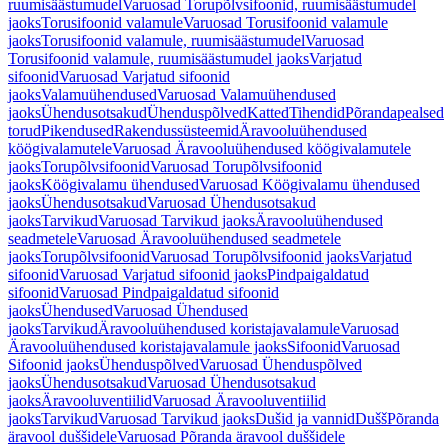
ruumisäästumudel
Varuosad Torupõlvsifoonid, ruumisäästumudel
jaoks
Torusifoonid valamule
Varuosad Torusifoonid valamule
jaoks
Torusifoonid valamule, ruumisäästumudel
Varuosad
Torusifoonid valamule, ruumisäästumudel jaoks
Varjatud
sifoonid
Varuosad Varjatud sifoonid
jaoks
Valamuühendused
Varuosad Valamuühendused
jaoks
Ühendusotsakud
Ühenduspõlved
Katted
Tihendid
Põrandapealsed
torud
Pikendused
Rakendussüsteemid
Äravooluühendused
köögivalamutele
Varuosad Äravooluühendused köögivalamutele
jaoks
Torupõlvsifoonid
Varuosad Torupõlvsifoonid
jaoks
Köögivalamu ühendused
Varuosad Köögivalamu ühendused
jaoks
Ühendusotsakud
Varuosad Ühendusotsakud
jaoks
Tarvikud
Varuosad Tarvikud jaoks
Äravooluühendused
seadmetele
Varuosad Äravooluühendused seadmetele
jaoks
Torupõlvsifoonid
Varuosad Torupõlvsifoonid jaoks
Varjatud
sifoonid
Varuosad Varjatud sifoonid jaoks
Pindpaigaldatud
sifoonid
Varuosad Pindpaigaldatud sifoonid
jaoks
Ühendused
Varuosad Ühendused
jaoks
Tarvikud
Äravooluühendused koristajavalamule
Varuosad
Äravooluühendused koristajavalamule jaoks
Sifoonid
Varuosad
Sifoonid jaoks
Ühenduspõlved
Varuosad Ühenduspõlved
jaoks
Ühendusotsakud
Varuosad Ühendusotsakud
jaoks
Äravooluventiilid
Varuosad Äravooluventiilid
jaoks
Tarvikud
Varuosad Tarvikud jaoks
Dušid ja vannid
Dušš
Põranda
äravool duššidele
Varuosad Põranda äravool duššidele