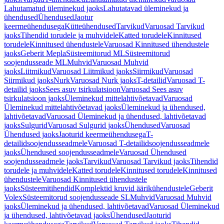
Lahutamatud üleminekud jaoks
Lahutatavad üleminekud ja
ühendused
Ühendused
Jaotur
keermeühendusega
Kütteühendused
Tarvikud
Varuosad Tarvikud
jaoks
Tihendid torudele ja muhvidele
Katted torudele
Kinnitused
torudele
Kinnitused ühendustele
Varuosad Kinnitused ühendustele
jaoks
Geberit Mepla
Süsteemitorud ML
Süsteemitorud
soojendusseade ML
Muhvid
Varuosad Muhvid
jaoks
Liitmikud
Varuosad Liitmikud jaoks
Siirmikud
Varuosad
Siirmikud jaoks
Nurk
Varuosad Nurk jaoks
T-detailid
Varuosad T-
detailid jaoks
Sees asuv tsirkulatsioon
Varuosad Sees asuv
tsirkulatsioon jaoks
Üleminekud mittelahtivõetavad
Varuosad
Üleminekud mittelahtivõetavad jaoks
Üleminekud ja ühendused,
lahtivõetavad
Varuosad Üleminekud ja ühendused, lahtivõetavad
jaoks
Sulgurid
Varuosad Sulgurid jaoks
Ühendused
Varuosad
Ühendused jaoks
Jaoturid keermeühendusega
T-
detailidsoojendusseadmele
Varuosad T-detailidsoojendusseadmele
jaoks
Ühendused soojendusseadmele
Varuosad Ühendused
soojendusseadmele jaoks
Tarvikud
Varuosad Tarvikud jaoks
Tihendid
torudele ja muhvidele
Katted torudele
Kinnitused torudele
Kinnitused
ühendustele
Varuosad Kinnitused ühendustele
jaoks
Süsteemitihendid
Komplektid kruvid äärikühendustele
Geberit
Volex
Süsteemitorud soojendusseade SL
Muhvid
Varuosad Muhvid
jaoks
Üleminekud ja ühendused, lahtivõetavad
Varuosad Üleminekud
ja ühendused, lahtivõetavad jaoks
Ühendused
Jaoturid