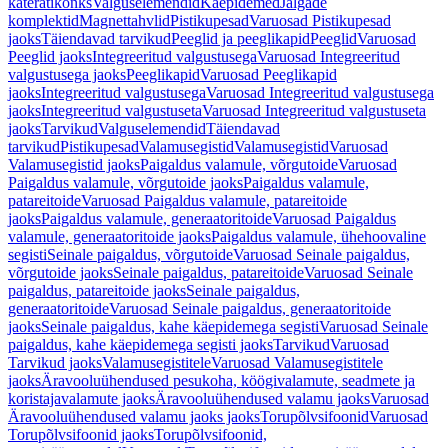
käterätikonks
Valguselemendid
Käepidemed
Jalgade
komplektid
Magnettahvlid
Pistikupesad
Varuosad Pistikupesad
jaoks
Täiendavad tarvikud
Peeglid ja peeglikapid
Peeglid
Varuosad
Peeglid jaoks
Integreeritud valgustusega
Varuosad Integreeritud
valgustusega jaoks
Peeglikapid
Varuosad Peeglikapid
jaoks
Integreeritud valgustusega
Varuosad Integreeritud valgustusega
jaoks
Integreeritud valgustuseta
Varuosad Integreeritud valgustuseta
jaoks
Tarvikud
Valguselemendid
Täiendavad
tarvikud
Pistikupesad
Valamusegistid
Valamusegistid
Varuosad
Valamusegistid jaoks
Paigaldus valamule, võrgutoide
Varuosad
Paigaldus valamule, võrgutoide jaoks
Paigaldus valamule,
patareitoide
Varuosad Paigaldus valamule, patareitoide
jaoks
Paigaldus valamule, generaatoritoide
Varuosad Paigaldus
valamule, generaatoritoide jaoks
Paigaldus valamule, ühehoovaline
segisti
Seinale paigaldus, võrgutoide
Varuosad Seinale paigaldus,
võrgutoide jaoks
Seinale paigaldus, patareitoide
Varuosad Seinale
paigaldus, patareitoide jaoks
Seinale paigaldus,
generaatoritoide
Varuosad Seinale paigaldus, generaatoritoide
jaoks
Seinale paigaldus, kahe käepidemega segisti
Varuosad Seinale
paigaldus, kahe käepidemega segisti jaoks
Tarvikud
Varuosad
Tarvikud jaoks
Valamusegistitele
Varuosad Valamusegistitele
jaoks
Äravooluühendused pesukoha, köögivalamute, seadmete ja
koristajavalamute jaoks
Äravooluühendused valamu jaoks
Varuosad
Äravooluühendused valamu jaoks jaoks
Torupõlvsifoonid
Varuosad
Torupõlvsifoonid jaoks
Torupõlvsifoonid,