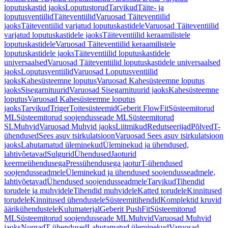
loputuskastid jaoks
Loputustorud
Tarvikud
Täite- ja
loputusventiilid
Täiteventiilid
Varuosad Täiteventiilid
jaoks
Täiteventiilid varjatud loputuskastidele
Varuosad Täiteventiilid
varjatud loputuskastidele jaoks
Täiteventiilid keraamilistele
loputuskastidele
Varuosad Täiteventiilid keraamilistele
loputuskastidele jaoks
Täiteventiilid loputuskastidele
universaalsed
Varuosad Täiteventiilid loputuskastidele universaalsed
jaoks
Loputusventiilid
Varuosad Loputusventiilid
jaoks
Kahesüsteemne loputus
Varuosad Kahesüsteemne loputus
jaoks
Sisegarnituurid
Varuosad Sisegarnituurid jaoks
Kahesüsteemne
loputus
Varuosad Kahesüsteemne loputus
jaoks
Tarvikud
Triger
Toitesüsteemid
Geberit FlowFit
Süsteemitorud
ML
Süsteemitorud soojendusseade ML
Süsteemitorud
SL
Muhvid
Varuosad Muhvid jaoks
Liitmikud
Redutseerijad
Põlved
T-
ühendused
Sees asuv tsirkulatsioon
Varuosad Sees asuv tsirkulatsioon
jaoks
Lahutamatud üleminekud
Üleminekud ja ühendused,
lahtivõetavad
Sulgurid
Ühendused
Jaoturid
keermeühendusega
Pressühendusega jaotur
T-ühendused
soojendusseadmele
Üleminekud ja ühendused soojendusseadmele,
lahtivõetavad
Ühendused soojendusseadmele
Tarvikud
Tihendid
torudele ja muhvidele
Tihendid muhvidele
Katted torudele
Kinnitused
torudele
Kinnitused ühendustele
Süsteemitihendid
Komplektid kruvid
äärikühendustele
Kulumaterjal
Geberit PushFit
Süsteemitorud
ML
Süsteemitorud soojendusseade ML
Muhvid
Varuosad Muhvid
jaoks
Nurgad
T-ühendused
Lahutamatud üleminekud
Varuosad