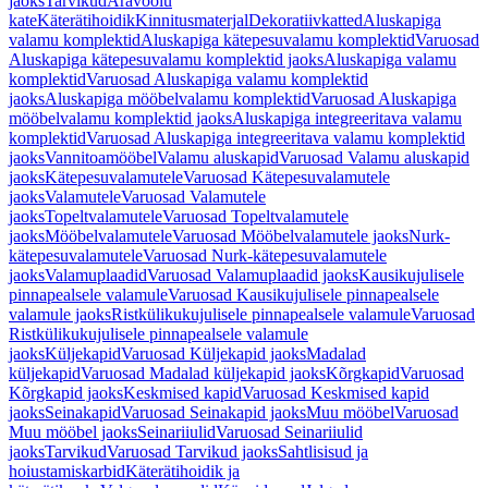
jaoks
Tarvikud
Äravoolu
kate
Käterätihoidik
Kinnitusmaterjal
Dekoratiivkatted
Aluskapiga
valamu komplektid
Aluskapiga kätepesuvalamu komplektid
Varuosad
Aluskapiga kätepesuvalamu komplektid jaoks
Aluskapiga valamu
komplektid
Varuosad Aluskapiga valamu komplektid
jaoks
Aluskapiga mööbelvalamu komplektid
Varuosad Aluskapiga
mööbelvalamu komplektid jaoks
Aluskapiga integreeritava valamu
komplektid
Varuosad Aluskapiga integreeritava valamu komplektid
jaoks
Vannitoamööbel
Valamu aluskapid
Varuosad Valamu aluskapid
jaoks
Kätepesuvalamutele
Varuosad Kätepesuvalamutele
jaoks
Valamutele
Varuosad Valamutele
jaoks
Topeltvalamutele
Varuosad Topeltvalamutele
jaoks
Mööbelvalamutele
Varuosad Mööbelvalamutele jaoks
Nurk-
kätepesuvalamutele
Varuosad Nurk-kätepesuvalamutele
jaoks
Valamuplaadid
Varuosad Valamuplaadid jaoks
Kausikujulisele
pinnapealsele valamule
Varuosad Kausikujulisele pinnapealsele
valamule jaoks
Ristkülikukujulisele pinnapealsele valamule
Varuosad
Ristkülikukujulisele pinnapealsele valamule
jaoks
Küljekapid
Varuosad Küljekapid jaoks
Madalad
küljekapid
Varuosad Madalad küljekapid jaoks
Kõrgkapid
Varuosad
Kõrgkapid jaoks
Keskmised kapid
Varuosad Keskmised kapid
jaoks
Seinakapid
Varuosad Seinakapid jaoks
Muu mööbel
Varuosad
Muu mööbel jaoks
Seinariiulid
Varuosad Seinariiulid
jaoks
Tarvikud
Varuosad Tarvikud jaoks
Sahtlisisud ja
hoiustamiskarbid
Käterätihoidik ja