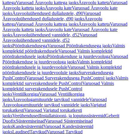
kattega
Varuosad Äravoolu kattega jaoks
Äravoolu katteta
Varuosad
Äravoolu katteta jaoks
Äravoolu kate
Varuosad Äravoolu kate
jaoks
Äravooluühendused dušialustele, d90
Varuosad
Äravooluühendused dušialustele, d90 jaoks
Äravoolu
kattega
Varuosad Äravoolu kattega jaoks
Äravoolu katteta
Varuosad
Äravoolu katteta jaoks
Äravoolu kate
Varuosad Äravoolu kate
jaoks
Äravooluühendused vannidele, d52
Varuosad
Äravooluühendused vannidele, d52
jaoks
Pöördrakendusega
Varuosad Pöördrakendusega jaoks
Valmis
komplektid pöördrakendusele
Varuosad Valmis komplektid
pöördrakendusele jaoks
Pöördrakenduse ja juurdevooluga
Varuosad
Pöördrakenduse ja juurdevooluga jaoks
Valmis komplektid
pöördrakendusele ja juurdevoolule
Varuosad Valmis komplektid
pöördrakendusele ja juurdevoolule jaoks
Surverakendusega
PushControl
Varuosad Surverakendusega PushControl jaoks
Valmis
komplektid surverakendusele PushControl
Varuosad Valmis
komplektid surverakendusele PushControl
jaoks
Ventiilkorgiga
Varuosad Ventiilkorgiga
jaoks
Äravoolugarnituuride tarvikud vannidele
Varuosad
Äravoolugarnituuride tarvikud vannidele jaoks
Varjatud
torukatkesti
Varuosad Varjatud torukatkesti
jaoks
Veeühendused
Installatsiooni- ja loputussüsteemid
Geberit
Duofix
Süsteemiseinad
Varuosad Süsteemiseinad
jaoks
Kandesüsteemid
Varuosad Kandesüsteemid
jaoks
Laudised
Tarvikud
Varuosad Tarvikud