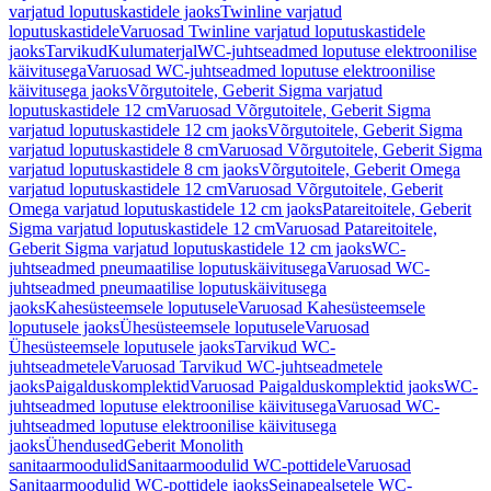
varjatud loputuskastidele jaoks
Twinline varjatud
loputuskastidele
Varuosad Twinline varjatud loputuskastidele
jaoks
Tarvikud
Kulumaterjal
WC-juhtseadmed loputuse elektroonilise
käivitusega
Varuosad WC-juhtseadmed loputuse elektroonilise
käivitusega jaoks
Võrgutoitele, Geberit Sigma varjatud
loputuskastidele 12 cm
Varuosad Võrgutoitele, Geberit Sigma
varjatud loputuskastidele 12 cm jaoks
Võrgutoitele, Geberit Sigma
varjatud loputuskastidele 8 cm
Varuosad Võrgutoitele, Geberit Sigma
varjatud loputuskastidele 8 cm jaoks
Võrgutoitele, Geberit Omega
varjatud loputuskastidele 12 cm
Varuosad Võrgutoitele, Geberit
Omega varjatud loputuskastidele 12 cm jaoks
Patareitoitele, Geberit
Sigma varjatud loputuskastidele 12 cm
Varuosad Patareitoitele,
Geberit Sigma varjatud loputuskastidele 12 cm jaoks
WC-
juhtseadmed pneumaatilise loputuskäivitusega
Varuosad WC-
juhtseadmed pneumaatilise loputuskäivitusega
jaoks
Kahesüsteemsele loputusele
Varuosad Kahesüsteemsele
loputusele jaoks
Ühesüsteemsele loputusele
Varuosad
Ühesüsteemsele loputusele jaoks
Tarvikud WC-
juhtseadmetele
Varuosad Tarvikud WC-juhtseadmetele
jaoks
Paigalduskomplektid
Varuosad Paigalduskomplektid jaoks
WC-
juhtseadmed loputuse elektroonilise käivitusega
Varuosad WC-
juhtseadmed loputuse elektroonilise käivitusega
jaoks
Ühendused
Geberit Monolith
sanitaarmoodulid
Sanitaarmoodulid WC-pottidele
Varuosad
Sanitaarmoodulid WC-pottidele jaoks
Seinapealsetele WC-