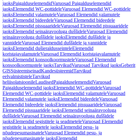
jaoks
Paigalduselemendid
Varuosad Paigalduselemendid
jaoks
Elemendid WC-pottidele
Varuosad Elemendid WC-pottidele
jaoks
Elemendid valamutele
Varuosad Elemendid valamutele
jaoks
Elemendid bideedele
Varuosad Elemendid bideedele
jaoks
Elemendid pissuaaridele
Varuosad Elemendid pissuaaridele
jaoks
Elemendid seinaäravooluga duššidele
Varuosad Elemendid
seinaäravooluga duššidele jaoks
Elemendid duššidele ja
vannidele
Varuosad Elemendid duššidele ja vannidele
jaoks
Elemendid dušieraldusseintele
Elemendid
koristajavalamutele
Varuosad Elemendid koristajavalamutele
jaoks
Elemendid konsoolkoormustele
Varuosad Elemendid
konsoolkoormustele jaoks
Tarvikud
Varuosad Tarvikud jaoks
Geberit
GIS
Süsteemiseinad
Kandesüsteemid
Tarvikud
eelvalmististele
Tarvikud
heliisolatsioonile
Laudised
Paigalduselemendid
Varuosad
Paigalduselemendid jaoks
Elemendid WC-pottidele
Varuosad
Elemendid WC-pottidele jaoks
Elemendid valamutele
Varuosad
Elemendid valamutele jaoks
Elemendid bideedele
Varuosad
Elemendid bideedele jaoks
Elemendid pissuaaridele
Varuosad
Elemendid pissuaaridele jaoks
Elemendid seinaäravooluga
duššidele
Varuosad Elemendid seinaäravooluga duššidele
jaoks
Elemendid segistitele ja seadmetele
Varuosad Elemendid
segistitele ja seadmetele jaoks
Elemendid pesu- ja
nõudepesumasinatele
Varuosad Elemendid pesu- ja
nõudepesumasinatele jaoks
Elemendid