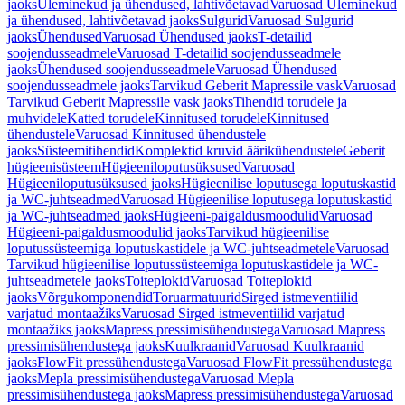
jaoks
Üleminekud ja ühendused, lahtivõetavad
Varuosad Üleminekud
ja ühendused, lahtivõetavad jaoks
Sulgurid
Varuosad Sulgurid
jaoks
Ühendused
Varuosad Ühendused jaoks
T-detailid
soojendusseadmele
Varuosad T-detailid soojendusseadmele
jaoks
Ühendused soojendusseadmele
Varuosad Ühendused
soojendusseadmele jaoks
Tarvikud Geberit Mapressile vask
Varuosad
Tarvikud Geberit Mapressile vask jaoks
Tihendid torudele ja
muhvidele
Katted torudele
Kinnitused torudele
Kinnitused
ühendustele
Varuosad Kinnitused ühendustele
jaoks
Süsteemitihendid
Komplektid kruvid äärikühendustele
Geberit
hügieenisüsteem
Hügieeniloputusüksused
Varuosad
Hügieeniloputusüksused jaoks
Hügieenilise loputusega loputuskastid
ja WC-juhtseadmed
Varuosad Hügieenilise loputusega loputuskastid
ja WC-juhtseadmed jaoks
Hügieeni-paigaldusmoodulid
Varuosad
Hügieeni-paigaldusmoodulid jaoks
Tarvikud hügieenilise
loputussüsteemiga loputuskastidele ja WC-juhtseadmetele
Varuosad
Tarvikud hügieenilise loputussüsteemiga loputuskastidele ja WC-
juhtseadmetele jaoks
Toiteplokid
Varuosad Toiteplokid
jaoks
Võrgukomponendid
Toruarmatuurid
Sirged istmeventiilid
varjatud montaažiks
Varuosad Sirged istmeventiilid varjatud
montaažiks jaoks
Mapress pressimisühendustega
Varuosad Mapress
pressimisühendustega jaoks
Kuulkraanid
Varuosad Kuulkraanid
jaoks
FlowFit pressühendustega
Varuosad FlowFit pressühendustega
jaoks
Mepla pressimisühendustega
Varuosad Mepla
pressimisühendustega jaoks
Mapress pressimisühendustega
Varuosad