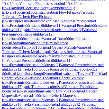
15 x 15 cm
Varuosad Põrandasissevoolud 15 x 15 cm
jaoks
Tarvikud
Tööriistad, võrgukomponendid ja
tarkvara
Tööriistad
Tööriistad Geberit FlowFit jaoks
Varuosad
Tööriistad Geberit FlowFit jaoks
jaoks
Käsipressimistööriistad
Varuosad Käsipressimistööriistad
jaoks
Pressimistööriistade ühilduvus [1]
Varuosad Pressimistööriistade
ühilduvus [1] jaoks
Pressimistööriistade ühilduvus [2]
Varuosad
Pressimistööriistade ühilduvus [2]
jaoks
Torutöötlustööriistad
Varuosad Torutöötlustööriistad
jaoks
Kontrollimisvahend
Pressimisseadmed
tööriistadega
Tarvikud
Tööriistad Geberit Meplale
Varuosad
Tööriistad Geberit Meplale jaoks
Käsipressimistööriistad
Varuosad
Käsipressimistööriistad jaoks
Pressimistööriistad ühilduvus
[1]
Varuosad Pressimistööriistad ühilduvus [1]
jaoks
Pressimistööriistad ühilduvus [2]
Varuosad Pressimistööriistad
ühilduvus [2] jaoks
Toortöötlus-tööriistad
Varuosad Toortöötlus-
tööriistad jaoks
Survekorgid
Kontrollimisvahendid
Tarvikud
Tööriistad
Geberit Volexile
Varuosad Tööriistad Geberit Volexile
jaoks
Pressimistööriistad ühilduvus [2]
Varuosad Pressimistööriistad
ühilduvus [2] jaoks
Toortöötlus-tööriistad
Varuosad Toortöötlus-
tööriistad jaoks
Kontrollimisvahend
Tarvikud
Tööriistad Geberit
Mapressile
Varuosad Tööriistad Geberit Mapressile
jaoks
Pressimistööriistad ühilduvus [1]
Varuosad Pressimistööriistad
ühilduvus [1] jaoks
Pressimistööriistad ühilduvus [2]
Varuosad
Pressimistööriistad ühilduvus [2] jaoks
Pressimistööriistad ühilduvus