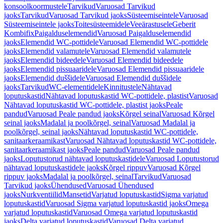
konsoolkoormustele
Tarvikud
Varuosad Tarvikud
jaoks
Tarvikud
Varuosad Tarvikud jaoks
Süsteemiseintele
Varuosad
Süsteemiseintele jaoks
Toitesüsteemidele
Veeärastusele
Geberit
Kombifix
Paigalduselemendid
Varuosad Paigalduselemendid
jaoks
Elemendid WC-pottidele
Varuosad Elemendid WC-pottidele
jaoks
Elemendid valamutele
Varuosad Elemendid valamutele
jaoks
Elemendid bideedele
Varuosad Elemendid bideedele
jaoks
Elemendid pissuaaridele
Varuosad Elemendid pissuaaridele
jaoks
Elemendid duššidele
Varuosad Elemendid duššidele
jaoks
Tarvikud
WC-elementidele
Kinnitustele
Nähtavad
loputuskastid
Nähtavad loputuskastid WC-pottidele, plastist
Varuosad
Nähtavad loputuskastid WC-pottidele, plastist jaoks
Peale
pandud
Varuosad Peale pandud jaoks
Kõrgel seinal
Varuosad Kõrgel
seinal jaoks
Madalal ja poolkõrgel, seinal
Varuosad Madalal ja
poolkõrgel, seinal jaoks
Nähtavad loputuskastid WC-pottidele,
sanitaarkeraamikast
Varuosad Nähtavad loputuskastid WC-pottidele,
sanitaarkeraamikast jaoks
Peale pandud
Varuosad Peale pandud
jaoks
Loputustorud nähtavad loputuskastidele
Varuosad Loputustorud
nähtavad loputuskastidele jaoks
Kõrgel rippuv
Varuosad Kõrgel
rippuv jaoks
Madalal ja poolkõrgel, seinal
Tarvikud
Varuosad
Tarvikud jaoks
Ühendused
Varuosad Ühendused
jaoks
Nurkventiilid
Mansetid
Varjatud loputuskastid
Sigma varjatud
loputuskastid
Varuosad Sigma varjatud loputuskastid jaoks
Omega
varjatud loputuskastid
Varuosad Omega varjatud loputuskastid
jaoks
Delta varjatud loputuskastid
Varuosad Delta varjatud