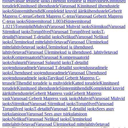
roostevabale terasele jaoks
Tihendid torudele ja muhvidele
Kinnitused
torudele
Kinnitused ühendustele
Varuosad Kinnitused ühendustele
jaoks
Süsteemitihendid
Komplektid kruvid äärikühendustele
Geberit
Mapress C-teras
Geberit Mapress C-teras
Varuosad Geberit Mapress
C-teras jaoks
Süsteemitorud 1.0034
Süsteemitorud
1.0215
Toruniplid
Muhvid
Varuosad Muhvid jaoks
Siirmikud
Varuosad
Siirmikud jaoks
Torupõlved
Varuosad Torupõlved jaoks
T-
detailid
Varuosad T-detailid jaoks
Nelikud
Varuosad Nelikud
jaoks
Üleminekud mittelahtivõetavad
Varuosad Üleminekud
mittelahtivõetavad jaoks
Üleminekud ja ühendused,
lahtivõetavad
Varuosad Üleminekud ja ühendused, lahtivõetavad
jaoks
Kompensaatorid
Varuosad Kompensaatorid
jaoks
Sulgurid
Varuosad Sulgurid jaoks
T-detailid
soojendusseadmele
Varuosad T-detailid soojendusseadmele
jaoks
Ühendused soojendusseadmele
Varuosad Ühendused
soojendusseadmele jaoks
Tarvikud Geberit Mapress C-
terasele
Tihendid torudele ja muhvidele
Katted torudele
Kinnitused
torudele
Kinnitused ühendustele
Süsteemitihendid
Komplektid kruvid
äärikühendustele
Geberit Mapress vask
Geberit Mapress
vask
Varuosad Geberit Mapress vask jaoks
Muhvid
Varuosad Muhvid
jaoks
Siirmikud
Varuosad Siirmikud jaoks
Torupõlved
Varuosad
Torupõlved jaoks
T-detailid
Varuosad T-detailid jaoks
Sees asuv
tsirkulatsioon
Varuosad Sees asuv tsirkulatsioon
jaoks
Nelikud
Varuosad Nelikud jaoks
Üleminekud
mittelahtivõetavad
Varuosad Üleminekud mittelahtivõetavad