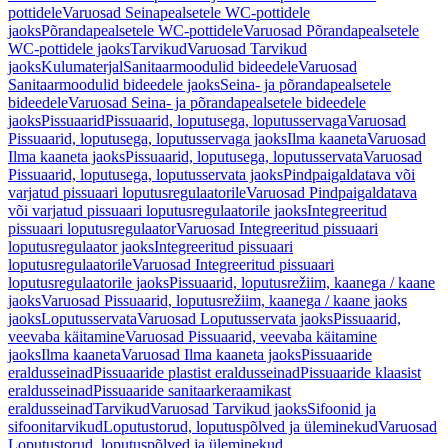
pottidele
Varuosad Seinapealsetele WC-pottidele
jaoks
Põrandapealsetele WC-pottidele
Varuosad Põrandapealsetele
WC-pottidele jaoks
Tarvikud
Varuosad Tarvikud
jaoks
Kulumaterjal
Sanitaarmoodulid bideedele
Varuosad
Sanitaarmoodulid bideedele jaoks
Seina- ja põrandapealsetele
bideedele
Varuosad Seina- ja põrandapealsetele bideedele
jaoks
Pissuaarid
Pissuaarid, loputusega, loputusservaga
Varuosad
Pissuaarid, loputusega, loputusservaga jaoks
Ilma kaaneta
Varuosad
Ilma kaaneta jaoks
Pissuaarid, loputusega, loputusservata
Varuosad
Pissuaarid, loputusega, loputusservata jaoks
Pindpaigaldatava või
varjatud pissuaari loputusregulaatorile
Varuosad Pindpaigaldatava
või varjatud pissuaari loputusregulaatorile jaoks
Integreeritud
pissuaari loputusregulaator
Varuosad Integreeritud pissuaari
loputusregulaator jaoks
Integreeritud pissuaari
loputusregulaatorile
Varuosad Integreeritud pissuaari
loputusregulaatorile jaoks
Pissuaarid, loputusrežiim, kaanega / kaane
jaoks
Varuosad Pissuaarid, loputusrežiim, kaanega / kaane jaoks
jaoks
Loputusservata
Varuosad Loputusservata jaoks
Pissuaarid,
veevaba käitamine
Varuosad Pissuaarid, veevaba käitamine
jaoks
Ilma kaaneta
Varuosad Ilma kaaneta jaoks
Pissuaaride
eraldusseinad
Pissuaaride plastist eraldusseinad
Pissuaaride klaasist
eraldusseinad
Pissuaaride sanitaarkeraamikast
eraldusseinad
Tarvikud
Varuosad Tarvikud jaoks
Sifoonid ja
sifoonitarvikud
Loputustorud, loputuspõlved ja üleminekud
Varuosad
Loputustorud, loputuspõlved ja üleminekud