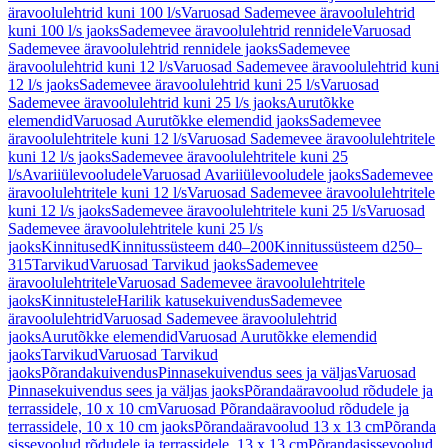
äravoolulehtrid kuni 100 l/s
Varuosad Sademevee äravoolulehtrid
kuni 100 l/s jaoks
Sademevee äravoolulehtrid rennidele
Varuosad
Sademevee äravoolulehtrid rennidele jaoks
Sademevee
äravoolulehtrid kuni 12 l/s
Varuosad Sademevee äravoolulehtrid kuni
12 l/s jaoks
Sademevee äravoolulehtrid kuni 25 l/s
Varuosad
Sademevee äravoolulehtrid kuni 25 l/s jaoks
Aurutõkke
elemendid
Varuosad Aurutõkke elemendid jaoks
Sademevee
äravoolulehtritele kuni 12 l/s
Varuosad Sademevee äravoolulehtritele
kuni 12 l/s jaoks
Sademevee äravoolulehtritele kuni 25
l/s
Avariiülevooludele
Varuosad Avariiülevooludele jaoks
Sademevee
äravoolulehtritele kuni 12 l/s
Varuosad Sademevee äravoolulehtritele
kuni 12 l/s jaoks
Sademevee äravoolulehtritele kuni 25 l/s
Varuosad
Sademevee äravoolulehtritele kuni 25 l/s
jaoks
Kinnitused
Kinnitussüsteem d40–200
Kinnitussüsteem d250–
315
Tarvikud
Varuosad Tarvikud jaoks
Sademevee
äravoolulehtritele
Varuosad Sademevee äravoolulehtritele
jaoks
Kinnitustele
Harilik katusekuivendus
Sademevee
äravoolulehtrid
Varuosad Sademevee äravoolulehtrid
jaoks
Aurutõkke elemendid
Varuosad Aurutõkke elemendid
jaoks
Tarvikud
Varuosad Tarvikud
jaoks
Põrandakuivendus
Pinnasekuivendus sees ja väljas
Varuosad
Pinnasekuivendus sees ja väljas jaoks
Põrandaäravoolud rõdudele ja
terrassidele, 10 x 10 cm
Varuosad Põrandaäravoolud rõdudele ja
terrassidele, 10 x 10 cm jaoks
Põrandaäravoolud 13 x 13 cm
Põranda
sissevoolud rõdudele ja terrassidele, 13 x 13 cm
Põrandasissevoolud