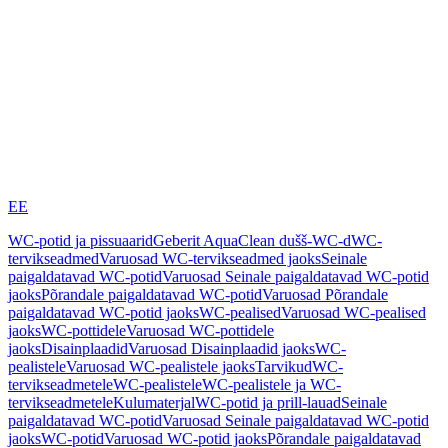
EE
WC-potid ja pissuaarid
Geberit AquaClean dušš-WC-d
WC-
tervikseadmed
Varuosad WC-tervikseadmed jaoks
Seinale
paigaldatavad WC-potid
Varuosad Seinale paigaldatavad WC-potid
jaoks
Põrandale paigaldatavad WC-potid
Varuosad Põrandale
paigaldatavad WC-potid jaoks
WC-pealised
Varuosad WC-pealised
jaoks
WC-pottidele
Varuosad WC-pottidele
jaoks
Disainplaadid
Varuosad Disainplaadid jaoks
WC-
pealistele
Varuosad WC-pealistele jaoks
Tarvikud
WC-
tervikseadmetele
WC-pealistele
WC-pealistele ja WC-
tervikseadmetele
Kulumaterjal
WC-potid ja prill-lauad
Seinale
paigaldatavad WC-potid
Varuosad Seinale paigaldatavad WC-potid
jaoks
WC-potid
Varuosad WC-potid jaoks
Põrandale paigaldatavad