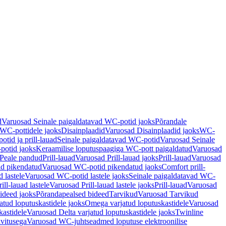
d
Varuosad Seinale paigaldatavad WC-potid jaoks
Põrandale
WC-pottidele jaoks
Disainplaadid
Varuosad Disainplaadid jaoks
WC-
tid ja prill-lauad
Seinale paigaldatavad WC-potid
Varuosad Seinale
potid jaoks
Keraamilise loputuspaagiga WC-pott paigaldatud
Varuosad
Peale pandud
Prill-lauad
Varuosad Prill-lauad jaoks
Prill-lauad
Varuosad
d pikendatud
Varuosad WC-potid pikendatud jaoks
Comfort prill-
 lastele
Varuosad WC-potid lastele jaoks
Seinale paigaldatavad WC-
rill-lauad lastele
Varuosad Prill-lauad lastele jaoks
Prill-lauad
Varuosad
ideed jaoks
Põrandapealsed bideed
Tarvikud
Varuosad Tarvikud
tud loputuskastidele jaoks
Omega varjatud loputuskastidele
Varuosad
kastidele
Varuosad Delta varjatud loputuskastidele jaoks
Twinline
ivitusega
Varuosad WC-juhtseadmed loputuse elektroonilise