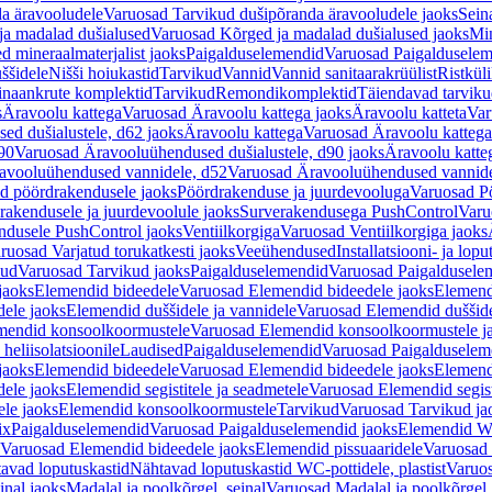
a äravooludele
Varuosad Tarvikud dušipõranda äravooludele jaoks
Sein
ja madalad dušialused
Varuosad Kõrged ja madalad dušialused jaoks
Min
d mineraalmaterjalist jaoks
Paigalduselemendid
Varuosad Paigalduselem
uššidele
Nišši hoiukastid
Tarvikud
Vannid
Vannid sanitaarakrüülist
Ristkül
einaankrute komplektid
Tarvikud
Remondikomplektid
Täiendavad tarvik
s
Äravoolu kattega
Varuosad Äravoolu kattega jaoks
Äravoolu katteta
Var
d dušialustele, d62 jaoks
Äravoolu kattega
Varuosad Äravoolu kattega
90
Varuosad Äravooluühendused dušialustele, d90 jaoks
Äravoolu katte
avooluühendused vannidele, d52
Varuosad Äravooluühendused vannide
d pöördrakendusele jaoks
Pöördrakenduse ja juurdevooluga
Varuosad Pö
akendusele ja juurdevoolule jaoks
Surverakendusega PushControl
Varu
ndusele PushControl jaoks
Ventiilkorgiga
Varuosad Ventiilkorgiga jaoks
ruosad Varjatud torukatkesti jaoks
Veeühendused
Installatsiooni- ja lop
kud
Varuosad Tarvikud jaoks
Paigalduselemendid
Varuosad Paigaldusele
jaoks
Elemendid bideedele
Varuosad Elemendid bideedele jaoks
Elemend
ele jaoks
Elemendid duššidele ja vannidele
Varuosad Elemendid duššide
mendid konsoolkoormustele
Varuosad Elemendid konsoolkoormustele j
heliisolatsioonile
Laudised
Paigalduselemendid
Varuosad Paigalduselem
jaoks
Elemendid bideedele
Varuosad Elemendid bideedele jaoks
Elemend
ele jaoks
Elemendid segistitele ja seadmetele
Varuosad Elemendid segisti
le jaoks
Elemendid konsoolkoormustele
Tarvikud
Varuosad Tarvikud ja
ix
Paigalduselemendid
Varuosad Paigalduselemendid jaoks
Elemendid WC
Varuosad Elemendid bideedele jaoks
Elemendid pissuaaridele
Varuosad 
avad loputuskastid
Nähtavad loputuskastid WC-pottidele, plastist
Varuos
inal jaoks
Madalal ja poolkõrgel, seinal
Varuosad Madalal ja poolkõrgel, 