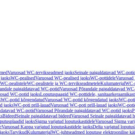
dmed
Varuosad WC-tervikseadmed jaoks
Seinale paigaldatavad WC-poti
 jaoks
WC-pealised
Varuosad WC-pealised jaoks
WC-pottidele
Varuosad 
WC-pealistele
WC-pealistele ja WC-tervikseadmetele
Kulumaterjal
WC-po
andale paigaldatavad WC-potid
Varuosad Põrandale paigaldatavad WC-
osad WC-potid jaoks
Loputuspaagid WC-pottidele, sanitaarkeraamikast
s
WC-potid kõrgendatud
Varuosad WC-potid kõrgendatud jaoks
WC-poti
ad jaoks
WC-poti prill-lauad
Varuosad WC-poti prill-lauad jaoks
WC-potid
ldatavad WC-potid
Varuosad Põrandale paigaldatavad WC-potid jaoks
P
ks
Bideed
Seinale paigaldatavad bideed
Varuosad Seinale paigaldatavad b
utusplaadid jaoks
Sigma varjatud loputuskastidele
Varuosad Sigma varja
e
Varuosad Kappa varjatud loputuskastidele jaoks
Delta varjatud loputus
jaoks
Tarvikud
Kulumaterjal
WC-juhtseadmed loputuse elektroonilise kä