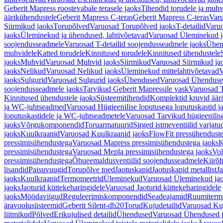
Geberit Mapress roostevabale terasele jaoks
Tihendid torudele ja muhv
äärikühendustele
Geberit Mapress C-teras
Geberit Mapress C-teras
Varu
Siirmikud jaoks
Torupõlved
Varuosad Torupõlved jaoks
T-detailid
Varuo
jaoks
Üleminekud ja ühendused, lahtivõetavad
Varuosad Üleminekud ja
soojendusseadmele
Varuosad T-detailid soojendusseadmele jaoks
Ühen
muhvidele
Katted torudele
Kinnitused torudele
Kinnitused ühendustele
jaoks
Muhvid
Varuosad Muhvid jaoks
Siirmikud
Varuosad Siirmikud ja
jaoks
Nelikud
Varuosad Nelikud jaoks
Üleminekud mittelahtivõetavad
V
jaoks
Sulgurid
Varuosad Sulgurid jaoks
Ühendused
Varuosad Ühenduse
soojendusseadmele jaoks
Tarvikud Geberit Mapressile vask
Varuosad T
Kinnitused ühendustele jaoks
Süsteemitihendid
Komplektid kruvid äär
ja WC-juhtseadmed
Varuosad Hügieenilise loputusega loputuskastid 
loputuskastidele ja WC-juhtseadmetele
Varuosad Tarvikud hügieenilis
jaoks
Võrgukomponendid
Toruarmatuurid
Sirged istmeventiilid varjat
jaoks
Kuulkraanid
Varuosad Kuulkraanid jaoks
FlowFit pressühendust
pressimisühendustega
Varuosad Mapress pressimisühendustega jaoks
K
pressimisühendustega
Varuosad Mepla pressimisühendustega jaoks
Vol
pressimisühendustega
Õhueemaldusventiilid soojendusseadmele
Kiirõh
lisandid
Paisuvuugid
Torupõlve toed
Jaotuskapid
Jaotuskapid metallist
Ja
jaoks
Kuulkraanid
Termomeetrid
Üleminekud
Varuosad Üleminekud ja
jaoks
Jaoturid küttekeharingidele
Varuosad Jaoturid küttekeharingidele
jaoks
Möödaviigud
Reguleerimiskomponendid
Seadeajamid
Ruumiterm
äravoolusüsteemid
Geberit Silent-db20
Torud
Kujudetailid
Varuosad Kuj
liitmikud
Põlved
Erikujulised detailid
Ühendused
Varuosad Ühendused 