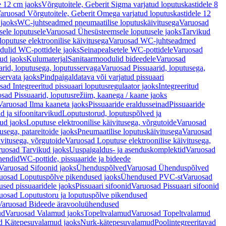
e 12 cm jaoks
Võrgutoitele, Geberit Sigma varjatud loputuskastidele 8
aruosad Võrgutoitele, Geberit Omega varjatud loputuskastidele 12
 jaoks
WC-juhtseadmed pneumaatilise loputuskäivitusega
Varuosad
ele loputusele
Varuosad Ühesüsteemsele loputusele jaoks
Tarvikud
putuse elektroonilise käivitusega
Varuosad WC-juhtseadmed
dulid WC-pottidele jaoks
Seinapealsetele WC-pottidele
Varuosad
ud jaoks
Kulumaterjal
Sanitaarmoodulid bideedele
Varuosad
arid, loputusega, loputusservaga
Varuosad Pissuaarid, loputusega,
servata jaoks
Pindpaigaldatava või varjatud pissuaari
ad Integreeritud pissuaari loputusregulaator jaoks
Integreeritud
sad Pissuaarid, loputusrežiim, kaanega / kaane jaoks
Varuosad Ilma kaaneta jaoks
Pissuaaride eraldusseinad
Pissuaaride
d ja sifoonitarvikud
Loputustorud, loputuspõlved ja
ud jaoks
Loputuse elektroonilise käivitusega, võrgutoide
Varuosad
usega, patareitoide jaoks
Pneumaatilise loputuskäivitusega
Varuosad
ivitusega, võrgutoide
Varuosad Loputuse elektroonilise käivitusega,
ruosad Tarvikud jaoks
Uuspaigaldus- ja asenduskomplektid
Varuosad
hendid
WC-pottide, pissuaaride ja bideede
Varuosad Sifoonid jaoks
Ühenduspõlved
Varuosad Ühenduspõlved
uosad Loputuspõlve pikendused jaoks
Ühendused PVC-st
Varuosad
ed pissuaaridele jaoks
Pissuaari sifoonid
Varuosad Pissuaari sifoonid
uosad Loputustoru ja loputuspõlve pikendused
Varuosad Bideede äravooluühendused
ud
Varuosad Valamud jaoks
Topeltvalamud
Varuosad Topeltvalamud
d Kätepesuvalamud jaoks
Nurk-kätepesuvalamud
Poolintegreeritavad