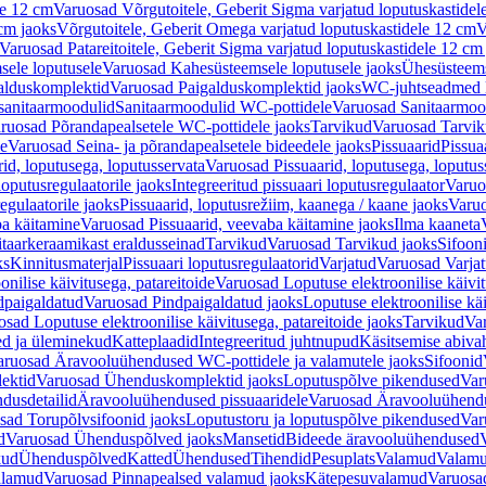
le 12 cm
Varuosad Võrgutoitele, Geberit Sigma varjatud loputuskastidel
 cm jaoks
Võrgutoitele, Geberit Omega varjatud loputuskastidele 12 cm
V
Varuosad Patareitoitele, Geberit Sigma varjatud loputuskastidele 12 cm
ele loputusele
Varuosad Kahesüsteemsele loputusele jaoks
Ühesüsteems
alduskomplektid
Varuosad Paigalduskomplektid jaoks
WC-juhtseadmed lo
sanitaarmoodulid
Sanitaarmoodulid WC-pottidele
Varuosad Sanitaarmoo
ruosad Põrandapealsetele WC-pottidele jaoks
Tarvikud
Varuosad Tarvik
le
Varuosad Seina- ja põrandapealsetele bideedele jaoks
Pissuaarid
Pissua
rid, loputusega, loputusservata
Varuosad Pissuaarid, loputusega, loputus
oputusregulaatorile jaoks
Integreeritud pissuaari loputusregulaator
Varuos
egulaatorile jaoks
Pissuaarid, loputusrežiim, kaanega / kaane jaoks
Varuo
ba käitamine
Varuosad Pissuaarid, veevaba käitamine jaoks
Ilma kaaneta
itaarkeraamikast eraldusseinad
Tarvikud
Varuosad Tarvikud jaoks
Sifooni
ks
Kinnitusmaterjal
Pissuaari loputusregulaatorid
Varjatud
Varuosad Varjat
onilise käivitusega, patareitoide
Varuosad Loputuse elektroonilise käivit
dpaigaldatud
Varuosad Pindpaigaldatud jaoks
Loputuse elektroonilise kä
sad Loputuse elektroonilise käivitusega, patareitoide jaoks
Tarvikud
Va
ed ja üleminekud
Katteplaadid
Integreeritud juhtnupud
Käsitsemise abiva
aruosad Äravooluühendused WC-pottidele ja valamutele jaoks
Sifoonid
ektid
Varuosad Ühenduskomplektid jaoks
Loputuspõlve pikendused
Var
dusdetailid
Äravooluühendused pissuaaridele
Varuosad Äravooluühendus
sad Torupõlvsifoonid jaoks
Loputustoru ja loputuspõlve pikendused
Var
d
Varuosad Ühenduspõlved jaoks
Mansetid
Bideede äravooluühendused
kud
Ühenduspõlved
Katted
Ühendused
Tihendid
Pesuplats
Valamud
Valam
alamud
Varuosad Pinnapealsed valamud jaoks
Kätepesuvalamud
Varuosa