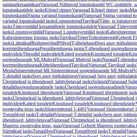
sanitaarkeraamikast
Varuosad Nähtavad loputuskastid WC-pottidele, sa
loputuskastidele jaoks
Kõrgel rippuv
Varuosad Kõrgel rippuv jaoks
Mad
loputuskastid
Sigma varjatud loputuskastid
Varuosad Sigma varjatud lo
varjatud loputuskastid jaoks
Loputustorud
Tarvikud
Täite- ja loputusven
jaoks
Täiteventiilid keraamilistele loputuskastidele
Varuosad Täiteventii
jaoks
Loputusventiilid
Varuosad Loputusventiilid jaoks
Kahesüsteemne 
Kahesüsteemne loputus jaoks
Tarvikud
Triger
Toitesüsteemid
Geberit F
jaoks
Liitmikud
Redutseerijad
Põlved
T-ühendused
Sees asuv tsirkulatsi
keermeühendusega
Pressühendusega jaotur
T-ühendused soojendusse
muhvidele
Tihendid muhvidele
Katted torudele
Kinnitused torudele
Kinn
soojendusseade ML
Muhvid
Varuosad Muhvid jaoks
Nurgad
T-ühendu
keermeühendusega
Kütteühendused
Tarvikud
Varuosad Tarvikud jaoks
Mepla
Süsteemitorud ML
Süsteemitorud soojendusseade ML
Muhvid
V
T-detailid jaoks
Sees asuv tsirkulatsioon
Varuosad Sees asuv tsirkulatsi
Üleminekud ja ühendused, lahtivõetavad jaoks
Sulgurid
Varuosad Sulg
detailidsoojendusseadmele jaoks
Ühendused soojendusseadmele
Varuo
torudele
Kinnitused ühendustele
Varuosad Kinnitused ühendustele jao
jaoks
Üleminekud ja ühendused, lahtivõetavad
Varuosad Üleminekud ja
muhvidele
Katted torudele
Kinnitused torudele
Kinnitused ühendustele
roostevaba teras jaoks
Süsteemitorud 1.4401
Varuosad Süsteemitorud 1
Torupõlved jaoks
T-detailid
Varuosad T-detailid jaoks
Sees asuv tsirkul
ühendused, lahtivõetavad
Varuosad Üleminekud ja ühendused, lahtivõ
Mapress roostevaba teras, gaas
Varuosad Geberit Mapress roostevaba t
Siirmikud jaoks
Torupõlved
Varuosad Torupõlved jaoks
T-detailid
Varuo
lahtivõetavad
Varuosad Üleminekud ja ühendused, lahtivõetavad jaok