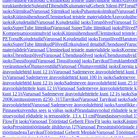
materjalidele
Varuosad Üleminekud teistele materjalidele jaoks
Äravoo
toruklambritele
Sulgurid
Tihendid
Kulumaterjal
Geberit Silent-PP
Torud
jaoks
Siirmikud
Varuosad Siirmikud jaoks
Puhastuskolmikud
Varuosad 
jaoks
Küünisühendused
Üleminekud teistele materjalidele
Äravooluühe
jaoks
Kujudetailid
Varuosad Kujudetailid jaoks
Torupõlved
Varuosad To
jaoks
SuperTube liitmikud
Varuosad SuperTube liitmikud jaoks
Põlved
Kompensatsioonimuhvid jaoks
Küünisühendused
Üleminekud teistele 
PE
Torud
Kujudetailid
Varuosad Kujudetailid jaoks
Torupõlved
Harutor
jaoks
SuperTube liitmikud
Põlved
Erikujulised detailid
Ühendused
Varuo
materjalidele
Varuosad Üleminekud teistele materjalidele jaoks
Keerme
jaoks
Ühenduspõlved
Varuosad Ühenduspõlved jaoks
Ühendusmuhvid
jaoks
Tigusifoonid
Varuosad Tigusifoonid jaoks
Tarvikud
Toruklambrid
veeärastuseks
Õhutusventiilid
Varuosad Õhutusventiilid jaoks
Energia t
äravoolulehtrid kuni 12 l/s
Varuosad Sademevee äravoolulehtrid kuni 1
l/s
Varuosad Sademevee äravoolulehtrid kuni 100 l/s jaoks
Sademevee ä
äravoolulehtrid kuni 12 l/s jaoks
Sademevee äravoolulehtrid kuni 25 l/
äravoolulehtritele kuni 12 l/s
Varuosad Sademevee äravoolulehtritele ku
kuni 12 l/s
Varuosad Sademevee äravoolulehtritele kuni 12 l/s jaoks
Sa
200
Kinnitussüsteem d250–315
Tarvikud
Varuosad Tarvikud jaoks
Sade
äravoolulehtrid
Varuosad Sademevee äravoolulehtrid jaoks
Aurutõkke 
Pinnasekuivendus sees ja väljas jaoks
Põrandaäravoolud rõdudele ja te
sissevoolud rõdudele ja terrassidele, 13 x 13 cm
Põrandasissevoolud 1
FlowFit jaoks
Varuosad Tööriistad Geberit FlowFit jaoks jaoks
Käsipre
jaoks
Pressimistööriistade ühilduvus [2]
Varuosad Pressimistööriistade 
tööriistadega
Tarvikud
Tööriistad Geberit Meplale
Varuosad Tööriistad 