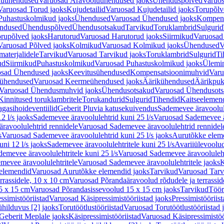
luühendused
Varuosad Äravooluühendused jaoks
Ühenduspõlved
Varuos
Varuosad Torud jaoks
Kujudetailid
Varuosad Kujudetailid jaoks
Torupõlv
Puhastuskolmikud jaoks
Ühendused
Varuosad Ühendused jaoks
Kompens
ndused
Ühenduspõlved
Ühendusotsakud
Tarvikud
Toruklambrid
Sulgurid
rupõlved jaoks
Harutorud
Varuosad Harutorud jaoks
Siirmikud
Varuosad 
Varuosad Põlved jaoks
Kolmikud
Varuosad Kolmikud jaoks
Ühendused
V
materjalidele
Tarvikud
Varuosad Tarvikud jaoks
Toruklambrid
Sulgurid
Ti
ud
Siirmikud
Puhastuskolmikud
Varuosad Puhastuskolmikud jaoks
Ülemi
sad Ühendused jaoks
Keevitusühendused
Kompensatsioonimuhvid
Varu
ühendused
Varuosad Keermeühendused jaoks
Äärikühendused
Äärikpuk
Varuosad Ühendusmuhvid jaoks
Ühendusotsakud
Varuosad Ühendusots
Kinnitused toruklambritele
Torukandurid
Sulgurid
Tihendid
Kaitseelemen
agasihoideventiilid
Geberit Pluvia katusekuivendus
Sademevee äravoolul
2 l/s jaoks
Sademevee äravoolulehtrid kuni 25 l/s
Varuosad Sademevee är
ravoolulehtrid rennidele
Varuosad Sademevee äravoolulehtrid rennidel
s
Varuosad Sademevee äravoolulehtrid kuni 25 l/s jaoks
Aurutõkke elem
ni 12 l/s jaoks
Sademevee äravoolulehtritele kuni 25 l/s
Avariiülevoolu
demevee äravoolulehtritele kuni 25 l/s
Varuosad Sademevee äravoolulehtr
mevee äravoolulehtritele
Varuosad Sademevee äravoolulehtritele jaoks
K
elemendid
Varuosad Aurutõkke elemendid jaoks
Tarvikud
Varuosad Tarv
rrassidele, 10 x 10 cm
Varuosad Põrandaäravoolud rõdudele ja terrassid
5 x 15 cm
Varuosad Põrandasissevoolud 15 x 15 cm jaoks
Tarvikud
Töör
ssimistööriistad
Varuosad Käsipressimistööriistad jaoks
Pressimistööriis
ühilduvus [2] jaoks
Torutöötlustööriistad
Varuosad Torutöötlustööriistad 
Geberit Meplale jaoks
Käsipressimistööriistad
Varuosad Käsipressimistöö