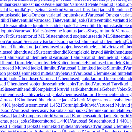
nitaarkeraamikast jaoks
Peale pandud
Varuosad Peale pandud jaoks
Lopu
alal ja poolkõrgel, seinal
Tarvikud
Varuosad Tarvikud jaoks
Ühendused
putuskastid jaoks
Omega varjatud loputuskastid
Varuosad Omega varjatu
tiilid
Täiteventiilid
Varuosad Täiteventiilid jaoks
Täiteventiilid varjatud l
lid keraamilistele loputuskastidele jaoks
Täiteventiilid loputuskastidele 
loputus
Varuosad Kahesüsteemne loputus jaoks
Sisegarnituurid
Varuosad
lowFit
Süsteemitorud ML
Süsteemitorud soojendusseade ML
Süsteemito
oon
Varuosad Sees asuv tsirkulatsioon jaoks
Lahutamatud üleminekud
Ül
admele
Üleminekud ja ühendused soojendusseadmele, lahtivõetavad
Ühen
itused ühendustele
Süsteemitihendid
Komplektid kruvid äärikühenduste
sed
Lahutamatud üleminekud
Varuosad Lahutamatud üleminekud jaoks
L
Tihendid torudele ja muhvidele
Katted torudele
Kinnitused torudele
Kinn
aruosad Muhvid jaoks
Liitmikud
Varuosad Liitmikud jaoks
Siirmikud
Var
oon jaoks
Üleminekud mittelahtivõetavad
Varuosad Üleminekud mittelah
urid jaoks
Ühendused
Varuosad Ühendused jaoks
Jaoturid keermeühend
sad Ühendused soojendusseadmele jaoks
Tarvikud
Varuosad Tarvikud j
ks
Süsteemitihendid
Komplektid kruvid äärikühendustele
Geberit Volex
Sü
 ühendused, lahtivõetavad jaoks
Ühendused
Jaoturid keermeühenduseg
Varuosad Kinnitused ühendustele jaoks
Geberit Mapress roostevaba tera
.4401 jaoks
Süsteemitorud 1.4521
Toruniplid
Muhvid
Varuosad Muhvid 
atsioon
Varuosad Sees asuv tsirkulatsioon jaoks
Üleminekud mittelahtivõ
etavad jaoks
Kompensaatorid
Varuosad Kompensaatorid jaoks
Sulgurid
V
eras, gaas jaoks
Süsteemitorud 1.4401
Varuosad Süsteemitorud 1.4401 j
sad T-detailid jaoks
Üleminekud mittelahtivõetavad
Varuosad Ülemineku
s
Sulgurid
Varuosad Sulgurid jaoks
Ühendused
Varuosad Ühendused jaok