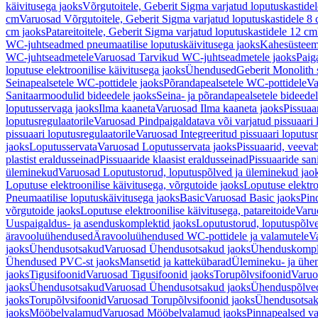
käivitusega jaoks
Võrgutoitele, Geberit Sigma varjatud loputuskastide
cm
Varuosad Võrgutoitele, Geberit Sigma varjatud loputuskastidele 8
cm jaoks
Patareitoitele, Geberit Sigma varjatud loputuskastidele 12 cm
WC-juhtseadmed pneumaatilise loputuskäivitusega jaoks
Kahesüsteems
WC-juhtseadmetele
Varuosad Tarvikud WC-juhtseadmetele jaoks
Paig
loputuse elektroonilise käivitusega jaoks
Ühendused
Geberit Monolith 
Seinapealsetele WC-pottidele jaoks
Põrandapealsetele WC-pottidele
Va
Sanitaarmoodulid bideedele jaoks
Seina- ja põrandapealsetele bideede
loputusservaga jaoks
Ilma kaaneta
Varuosad Ilma kaaneta jaoks
Pissuaa
loputusregulaatorile
Varuosad Pindpaigaldatava või varjatud pissuaari l
pissuaari loputusregulaatorile
Varuosad Integreeritud pissuaari loputusr
jaoks
Loputusservata
Varuosad Loputusservata jaoks
Pissuaarid, veeva
plastist eraldusseinad
Pissuaaride klaasist eraldusseinad
Pissuaaride san
üleminekud
Varuosad Loputustorud, loputuspõlved ja üleminekud jao
Loputuse elektroonilise käivitusega, võrgutoide jaoks
Loputuse elektro
Pneumaatilise loputuskäivitusega jaoks
Basic
Varuosad Basic jaoks
Pin
võrgutoide jaoks
Loputuse elektroonilise käivitusega, patareitoide
Varuo
Uuspaigaldus- ja asenduskomplektid jaoks
Loputustorud, loputuspõlv
äravooluühendused
Äravooluühendused WC-pottidele ja valamutele
V
jaoks
Ühendusotsakud
Varuosad Ühendusotsakud jaoks
Ühenduskompl
Ühendused PVC-st jaoks
Mansetid ja kattekübarad
Ülemineku- ja ühen
jaoks
Tigusifoonid
Varuosad Tigusifoonid jaoks
Torupõlvsifoonid
Varuo
jaoks
Ühendusotsakud
Varuosad Ühendusotsakud jaoks
Ühenduspõlve
jaoks
Torupõlvsifoonid
Varuosad Torupõlvsifoonid jaoks
Ühendusotsa
jaoks
Mööbelvalamud
Varuosad Mööbelvalamud jaoks
Pinnapealsed v