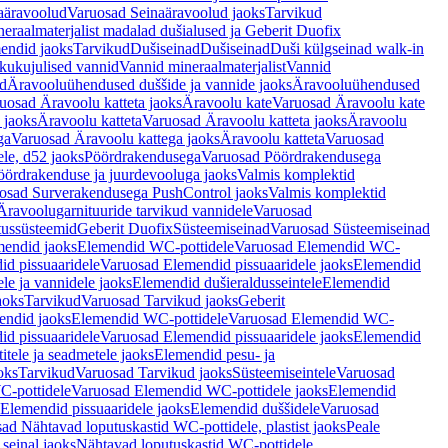
aäravoolud
Varuosad Seinaäravoolud jaoks
Tarvikud
eraalmaterjalist madalad dušialused ja Geberit Duofix
endid jaoks
Tarvikud
Dušiseinad
Dušiseinad
Duši külgseinad walk-in
ikukujulised vannid
Vannid mineraalmaterjalist
Vannid
ud
Äravooluühendused duššide ja vannide jaoks
Äravooluühendused
uosad Äravoolu katteta jaoks
Äravoolu kate
Varuosad Äravoolu kate
 jaoks
Äravoolu katteta
Varuosad Äravoolu katteta jaoks
Äravoolu
ga
Varuosad Äravoolu kattega jaoks
Äravoolu katteta
Varuosad
le, d52 jaoks
Pöördrakendusega
Varuosad Pöördrakendusega
ördrakenduse ja juurdevooluga jaoks
Valmis komplektid
osad Surverakendusega PushControl jaoks
Valmis komplektid
Äravoolugarnituuride tarvikud vannidele
Varuosad
utussüsteemid
Geberit Duofix
Süsteemiseinad
Varuosad Süsteemiseinad
mendid jaoks
Elemendid WC-pottidele
Varuosad Elemendid WC-
id pissuaaridele
Varuosad Elemendid pissuaaridele jaoks
Elemendid
le ja vannidele jaoks
Elemendid dušieraldusseintele
Elemendid
aoks
Tarvikud
Varuosad Tarvikud jaoks
Geberit
endid jaoks
Elemendid WC-pottidele
Varuosad Elemendid WC-
id pissuaaridele
Varuosad Elemendid pissuaaridele jaoks
Elemendid
tele ja seadmetele jaoks
Elemendid pesu- ja
oks
Tarvikud
Varuosad Tarvikud jaoks
Süsteemiseintele
Varuosad
-pottidele
Varuosad Elemendid WC-pottidele jaoks
Elemendid
Elemendid pissuaaridele jaoks
Elemendid duššidele
Varuosad
ad Nähtavad loputuskastid WC-pottidele, plastist jaoks
Peale
seinal jaoks
Nähtavad loputuskastid WC-pottidele,