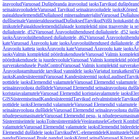
äravoolud
Varuosad Dušipõranda äravoolud jaoks
Tarvikud dušipõrand
seinaäravooludele
Varuosad Tarvikud seinaäravooludele jaoks
Kõrged 
paigalduselemendid
Dušialused mineraalmaterjalist
Varuosad Dušialuse
duššiseinale
Vannieraldusseinad
Dušiuksed
Tarvikud
Nišši hoiukastid d
imikutele
Paigalduselemendid
Jalgade komplektid ning traaversite ja s
dušialustele, d52
Varuosad Äravooluühendused dušialustele, d52 jaok
jaoks
Äravooluühendused dušialustele, d62
Varuosad Äravooluühenduse
kate
Varuosad Äravoolu kate jaoks
Äravooluühendused dušialustele, d
Äravoolu katteta jaoks
Äravoolu kate
Varuosad Äravoolu kate jaoks
Är
jaoks
Valmis komplektid pöördrakendusele
Varuosad Valmis komplekti
pöördrakendusele ja juurdevoolule
Varuosad Valmis komplektid pöördr
surverakendusele PushControl
Varuosad Valmis komplektid surverake
Äravoolugarnituuride tarvikud vannidele jaoks
Varjatud torukatkesti
Va
jaoks
Kandesüsteemid
Varuosad Kandesüsteemid jaoks
Laudised
Tarvi
pottidele jaoks
Elemendid valamutele
Varuosad Elemendid valamutele 
seinaäravooluga duššidele
Varuosad Elemendid seinaäravooluga duššid
koristajavalamutele
Varuosad Elemendid koristajavalamutele jaoks
Ele
GIS
Süsteemiseinad
Kandesüsteemid
Tarvikud eelvalmististele
Tarvikud 
pottidele jaoks
Elemendid valamutele
Varuosad Elemendid valamutele 
seinaäravooluga duššidele
Varuosad Elemendid seinaäravooluga duššid
nõudepesumasinatele
Varuosad Elemendid pesu- ja nõudepesumasinate
Süsteemiseintele jaoks
Toitesüsteemidele
Veeärastusele
Geberit Kombif
valamutele
Varuosad Elemendid valamutele jaoks
Elemendid bideedele
Elemendid duššidele jaoks
Tarvikud
WC-elementidele
Kinnitustele
Näht
pandud
Varuosad Peale pandud jaoks
Kõrgel seinal
Varuosad Kõrgel se