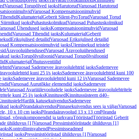
ad Ühenduspõlved jaoks
Tarvikud
Toruklambrid
Kinnitused
ed
Varuosad Torupõlved jaoks
Harutorud
Varuosad Harutorud
atsioonimuhvid
Varuosad Kompensatsioonimuhvid
Tihendid
Kulumaterjal
Geberit Silent-Pro
Torud
Varuosad Torud
Siirmikud jaoks
Puhastuskolmikud
Varuosad Puhastuskolmikud
aruosad Ühendused jaoks
Kompensatsioonimuhvid
Varuosad
hendid
Varuosad Tihendid jaoks
Kulumaterjal
Geberit
nekud
Erikujulised detailid
Varuosad Erikujulised detailid
osad Kompensatsioonimuhvid jaoks
Üleminekud teistele
sid
Äravooluühendused
Varuosad Äravooluühendused
akud jaoks
Torupõlvsifoonid
Varuosad Torupõlvsifoonid
did
Kulumaterjal
Õhutusventiilid
ehtrid
Varuosad Sademevee äravoolulehtrid jaoks
Sademevee
avoolulehtrid kuni 25 l/s jaoks
Sademevee äravoolulehtrid kuni 100
e jaoks
Sademevee äravoolulehtrid kuni 12 l/s
Varuosad Sademevee
endid
Varuosad Aurutõkke elemendid jaoks
Sademevee
dele
Varuosad Avariiülevooludele jaoks
Sademevee äravoolulehtritele
itele kuni 25 l/s jaoks
Kinnitused
Kinnitussüsteem d40–
innitustele
Harilik katusekuivendus
Sademevee
ikud jaoks
Põrandakuivendus
Pinnasekuivendus sees ja väljas
Varuosad
ele, 10 x 10 cm jaoks
Põrandaäravoolud 13 x 13 cm
Põranda
iistad, võrgukomponendid ja tarkvara
Tööriistad
Tööriistad Geberit
tade ühilduvus [1]
Varuosad Pressimistööriistade ühilduvus [1]
jaoks
Kontrollimisvahend
Pressimisseadmed
riistad jaoks
Pressimistööriistad ühilduvus [1]
Varuosad