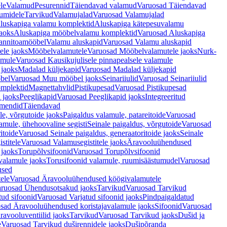
le
Valamud
Pesurennid
Täiendavad valamud
Varuosad Täiendavad
umidele
Tarvikud
Valamujalad
Varuosad Valamujalad
luskapiga valamu komplektid
Aluskapiga kätepesuvalamu
aoks
Aluskapiga mööbelvalamu komplektid
Varuosad Aluskapiga
annitoamööbel
Valamu aluskapid
Varuosad Valamu aluskapid
ele jaoks
Mööbelvalamutele
Varuosad Mööbelvalamutele jaoks
Nurk-
amule
Varuosad Kausikujulisele pinnapealsele valamule
 jaoks
Madalad küljekapid
Varuosad Madalad küljekapid
bel
Varuosad Muu mööbel jaoks
Seinariiulid
Varuosad Seinariiulid
omplektid
Magnettahvlid
Pistikupesad
Varuosad Pistikupesad
 jaoks
Peeglikapid
Varuosad Peeglikapid jaoks
Integreeritud
emendid
Täiendavad
e, võrgutoide jaoks
Paigaldus valamule, patareitoide
Varuosad
amule, ühehoovaline segisti
Seinale paigaldus, võrgutoide
Varuosad
itoide
Varuosad Seinale paigaldus, generaatoritoide jaoks
Seinale
stitele
Varuosad Valamusegistitele jaoks
Äravooluühendused
jaoks
Torupõlvsifoonid
Varuosad Torupõlvsifoonid
valamule jaoks
Torusifoonid valamule, ruumisäästumudel
Varuosad
used
ele
Varuosad Äravooluühendused köögivalamutele
ruosad Ühendusotsakud jaoks
Tarvikud
Varuosad Tarvikud
tud sifoonid
Varuosad Varjatud sifoonid jaoks
Pindpaigaldatud
sad Äravooluühendused koristajavalamule jaoks
Sifoonid
Varuosad
avooluventiilid jaoks
Tarvikud
Varuosad Tarvikud jaoks
Dušid ja
e
Varuosad Tarvikud duširennidele jaoks
Dušipõranda