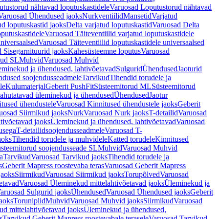
tustorud nähtavad loputuskastidele
Varuosad Loputustorud nähtavad
Varuosad Ühendused jaoks
Nurkventiilid
Mansetid
Varjatud
d loputuskastid jaoks
Delta varjatud loputuskastid
Varuosad Delta
oputuskastidele
Varuosad Täiteventiilid varjatud loputuskastidele
universaalsed
Varuosad Täiteventiilid loputuskastidele universaalsed
 Sisegarnituurid jaoks
Kahesüsteemne loputus
Varuosad
rud SL
Muhvid
Varuosad Muhvid
eminekud ja ühendused, lahtivõetavad
Sulgurid
Ühendused
Jaoturid
dused soojendusseadmele
Tarvikud
Tihendid torudele ja
le
Kulumaterjal
Geberit PushFit
Süsteemitorud ML
Süsteemitorud
ahutatavad üleminekud ja ühendused
Ühendused
Jaotur
itused ühendustele
Varuosad Kinnitused ühendustele jaoks
Geberit
uosad Siirmikud jaoks
Nurk
Varuosad Nurk jaoks
T-detailid
Varuosad
tivõetavad jaoks
Üleminekud ja ühendused, lahtivõetavad
Varuosad
usega
T-detailidsoojendusseadmele
Varuosad T-
aoks
Tihendid torudele ja muhvidele
Katted torudele
Kinnitused
steemitorud soojendusseade SL
Muhvid
Varuosad Muhvid
a
Tarvikud
Varuosad Tarvikud jaoks
Tihendid torudele ja
s
Geberit Mapress roostevaba teras
Varuosad Geberit Mapress
jaoks
Siirmikud
Varuosad Siirmikud jaoks
Torupõlved
Varuosad
etavad
Varuosad Üleminekud mittelahtivõetavad jaoks
Üleminekud ja
aruosad Sulgurid jaoks
Ühendused
Varuosad Ühendused jaoks
Geberit
aoks
Toruniplid
Muhvid
Varuosad Muhvid jaoks
Siirmikud
Varuosad
d mittelahtivõetavad jaoks
Üleminekud ja ühendused,
s
Tarvikud Geberit Mapress roostevabale terasele
Varuosad Tarvikud