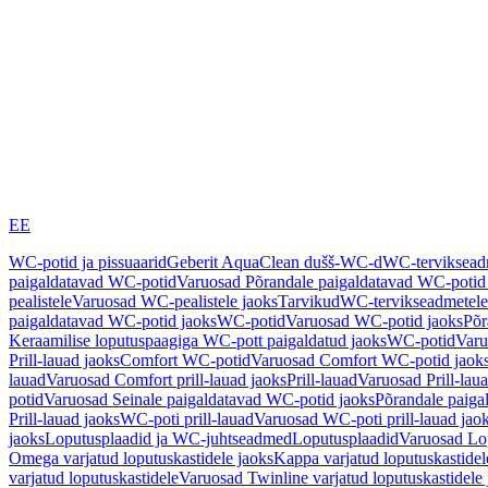
EE
WC-potid ja pissuaarid
Geberit AquaClean dušš-WC-d
WC-terviksea
paigaldatavad WC-potid
Varuosad Põrandale paigaldatavad WC-potid
pealistele
Varuosad WC-pealistele jaoks
Tarvikud
WC-tervikseadmetele
paigaldatavad WC-potid jaoks
WC-potid
Varuosad WC-potid jaoks
Põr
Keraamilise loputuspaagiga WC-pott paigaldatud jaoks
WC-potid
Varu
Prill-lauad jaoks
Comfort WC-potid
Varuosad Comfort WC-potid jaok
lauad
Varuosad Comfort prill-lauad jaoks
Prill-lauad
Varuosad Prill-lau
potid
Varuosad Seinale paigaldatavad WC-potid jaoks
Põrandale paiga
Prill-lauad jaoks
WC-poti prill-lauad
Varuosad WC-poti prill-lauad jao
jaoks
Loputusplaadid ja WC-juhtseadmed
Loputusplaadid
Varuosad Lop
Omega varjatud loputuskastidele jaoks
Kappa varjatud loputuskastidel
varjatud loputuskastidele
Varuosad Twinline varjatud loputuskastidele 