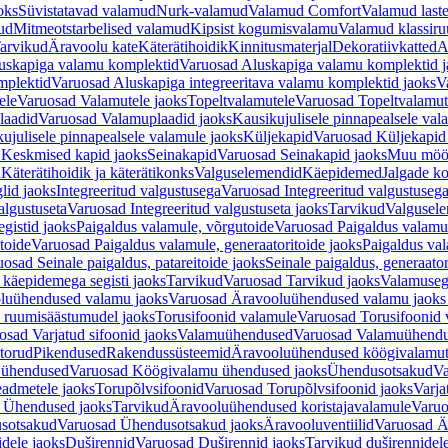
oks
Süvistatavad valamud
Nurk-valamud
Valamud Comfort
Valamud laste
ud
Mitmeotstarbelised valamud
Kipsist kogumisvalamu
Valamud klassiru
arvikud
Äravoolu kate
Käterätihoidik
Kinnitusmaterjal
Dekoratiivkatted
A
uskapiga valamu komplektid
Varuosad Aluskapiga valamu komplektid j
mplektid
Varuosad Aluskapiga integreeritava valamu komplektid jaoks
V
ele
Varuosad Valamutele jaoks
Topeltvalamutele
Varuosad Topeltvalamut
laadid
Varuosad Valamuplaadid jaoks
Kausikujulisele pinnapealsele val
ujulisele pinnapealsele valamule jaoks
Küljekapid
Varuosad Küljekapid
 Keskmised kapid jaoks
Seinakapid
Varuosad Seinakapid jaoks
Muu möö
d
Käterätihoidik ja käterätikonks
Valguselemendid
Käepidemed
Jalgade k
lid jaoks
Integreeritud valgustusega
Varuosad Integreeritud valgustusega
algustuseta
Varuosad Integreeritud valgustuseta jaoks
Tarvikud
Valgusel
gistid jaoks
Paigaldus valamule, võrgutoide
Varuosad Paigaldus valamul
toide
Varuosad Paigaldus valamule, generaatoritoide jaoks
Paigaldus val
osad Seinale paigaldus, patareitoide jaoks
Seinale paigaldus, generaator
 käepidemega segisti jaoks
Tarvikud
Varuosad Tarvikud jaoks
Valamusegi
luühendused valamu jaoks
Varuosad Äravooluühendused valamu jaoks 
 ruumisäästumudel jaoks
Torusifoonid valamule
Varuosad Torusifoonid 
osad Varjatud sifoonid jaoks
Valamuühendused
Varuosad Valamuühend
torud
Pikendused
Rakendussüsteemid
Äravooluühendused köögivalamut
 ühendused
Varuosad Köögivalamu ühendused jaoks
Ühendusotsakud
Va
admetele jaoks
Torupõlvsifoonid
Varuosad Torupõlvsifoonid jaoks
Varja
 Ühendused jaoks
Tarvikud
Äravooluühendused koristajavalamule
Varuo
sotsakud
Varuosad Ühendusotsakud jaoks
Äravooluventiilid
Varuosad Är
dele jaoks
Duširennid
Varuosad Duširennid jaoks
Tarvikud duširennidel