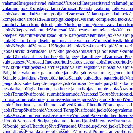
valamud
Integreeritavad valamud
Varuosad Integreeritavad valamud ja
valamud jaoks
Koristajavalamu
Varuosad Koristajavalamu jaoks
Valam
jaoks
Valamujalad
Valamu pooljalad
Varuosad Valamu pooljalad jaoks
T
komplektid
Varuosad Aluskapiga kätepesuvalamu komplektid jaoks
Al
mööbelvalamu komplektid jaoks
Aluskapiga integreeritava valamu ko
jaoks
Kätepesuvalamutele
Varuosad Kätepesuvalamutele jaoks
Valamut
kätepesuvalamutele
Varuosad Nurk-kätepesuvalamutele jaoks
Valamup
jaoks
Ristkülikukujulisele pinnapealsele valamule
Varuosad Ristkülikuk
jaoks
Kõrgkapid
Varuosad Kõrgkapid jaoks
Keskmised kapid
Varuosad
jaoks
Tarvikud
Varuosad Tarvikud jaoks
Sahtlisisud ja hoiustamiskarbi
jaoks
Täiendavad tarvikud
Peeglid ja peeglikapid
Peeglid
Varuosad Peeg
valgustusega
Varuosad Integreeritud valgustusega jaoks
Integreeritud v
tarvikud
Pistikupesad
Valamusegistid
Valamusegistid
Varuosad Valamuse
Paigaldus valamule, patareitoide jaoks
Paigaldus valamule, generaatori
Seinale paigaldus, võrgutoide jaoks
Seinale paigaldus, patareitoide
Varu
paigaldus, kahe käepidemega segisti
Varuosad Seinale paigaldus, kahe
pesukoha, köögivalamute, seadmete ja koristajavalamute jaoks
Äravoo
jaoks
Torupõlvsifoonid, ruumisäästumudel
Varuosad Torupõlvsifoonid,
Torusifoonid valamule, ruumisäästumudel jaoks
Varjatud sifoonid
Varu
jaoks
Ühendusotsakud
Ühenduspõlved
Katted
Tihendid
Põrandapealsed 
jaoks
Torupõlvsifoonid
Varuosad Torupõlvsifoonid jaoks
Köögivalamu
jaoks
Äravooluühendused seadmetele
Varuosad Äravooluühendused se
sifoonid
Varuosad Pindpaigaldatud sifoonid jaoks
Ühendused
Varuosad
Sifoonid jaoks
Ühenduspõlved
Varuosad Ühenduspõlved jaoks
Ühendu
vannid
Dušš
Põranda äravool duššidele
Varuosad Põranda äravool dušši