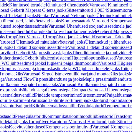
idele
Kinnitused torudele
Kinnitused ühendustele
Varuosad Kinnitused ü
osad Geberit Mapress C-teras jaoks
Süsteemitorud 1.0034
Süsteemitoru
sad T-detailid jaoks
Nelikud
Varuosad Nelikud jaoks
Üleminekud mittel
 ühendused, lahtivõetavad jaoks
Kompensaatorid
Varuosad Kompensaat
dused soojendusseadmele
Varuosad Ühendused soojendusseadmele jao
Süsteemitihendid
Komplektid kruvid äärikühendustele
Geberit Mapress 
oks
Torupõlved
Varuosad Torupõlved jaoks
T-detailid
Varuosad T-detailid
aruosad Üleminekud mittelahtivõetavad jaoks
Üleminekud ja ühendused
d jaoks
T-detailid soojendusseadmele
Varuosad T-detailid soojendussea
arvikud Geberit Mapressile vask jaoks
Tihendid torudele ja muhvidele
K
ikühendustele
Geberit hügieenisüsteem
Hügieeniloputusüksused
Varuosa
ja WC-juhtseadmed jaoks
Hügieeni-paigaldusmoodulid
Varuosad Hügieen
e loputussüsteemiga loputuskastidele ja WC-juhtseadmetele jaoks
Toitep
ud montaažiks
Varuosad Sirged istmeventiilid varjatud montaažiks jaoks
M
ega
Varuosad FlowFit pressühendustega jaoks
Mepla pressimisühendust
uulkraanid varjatud montaažiks
Varuosad Kuulkraanid varjatud montaa
ex pressimisühendustega
Ühendustega Compact
Varuosad Ühendustega
ueemaldusventiilid
Pindade tempereerimine
Süsteemitorud
Paigaldusmate
oturite sortiment
Varuosad Jaoturite sortiment jaoks
Jaoturid põrandasoo
oks
Jaoturisulgurid
Kiirõhueemaldusventiilid
Voolujaoturid
Temperatuuri 
ostaadid
Pearegulaatorid
Kommunikatsioonimoodulid
Sensorid
Transform
udetailid jaoks
Torupõlved
Harutorud
Varuosad Harutorud jaoks
Siirmik
jaoks
Keevitusühendused
Kompensatsioonimuhvid
Varuosad Kompensat