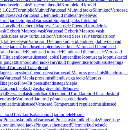
hendustele jaoks
Süsteemitihendid
Komplektid kruvid
d 1.0215
Toruniplid
Muhvid
Varuosad Muhvid jaoks
Siirmikud
Varuosad
ahtivõetavad
Varuosad Üleminekud mittelahtivõetavad
orid jaoks
Sulgurid
Varuosad Sulgurid jaoks
T-detailid
ks
Tarvikud Geberit Mapress C-terasele
Tihendid torudele ja
vask
Geberit Mapress vask
Varuosad Geberit Mapress vask
 jaoks
Sees asuv tsirkulatsioon
Varuosad Sees asuv tsirkulatsioon
, lahtivõetavad
Varuosad Üleminekud ja ühendused, lahtivõetavad
dmele jaoks
Ühendused soojendusseadmele
Varuosad Ühendused
atted torudele
Kinnitused torudele
Kinnitused ühendustele
Varuosad
d Hügieeniloputusüksused jaoks
Hügieenilise loputusega loputuskastid
i-paigaldusmoodulid jaoks
Tarvikud hügieenilise loputussüsteemiga
lokid
Varuosad Toiteplokid
apress pressimisühendustega
Varuosad Mapress pressimisühendustega
ega
Varuosad Mepla pressimisühendustega jaoks
Mapress
žiks jaoks
FlowFit pressühendustega
Mepla
 Compact jaoks
Tagasilöögiventiilid
Mapress
rjal
Serva isolatsiooniribad
Kleeplindid
Toruklambrid
Tasanduskihi
jendusele
Varuosad Jaoturid põrandasoojendusele
reguleerimisüksused
Varuosad Temperatuuri reguleerimisüksused
aatorid
Tarvikud
Isolatsioonid jaoturitele
Hoone
ud
Puhastuskolmikud
Varuosad Puhastuskolmikud jaoks
SuperTube
sioonimuhvid jaoks
Pingutusühendused
Üleminekud teistele