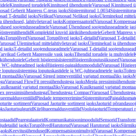
idele
Kinnitused torudele
Kinnitused ühendustele
Varuosad Kinnitused ü
osad Geberit Mapress C-teras jaoks
Süsteemitorud 1.0034
Süsteemitoru
sad T-detailid jaoks
Nelikud
Varuosad Nelikud jaoks
Üleminekud mittel
 ühendused, lahtivõetavad jaoks
Kompensaatorid
Varuosad Kompensaat
dused soojendusseadmele
Varuosad Ühendused soojendusseadmele jao
Süsteemitihendid
Komplektid kruvid äärikühendustele
Geberit Mapress 
oks
Torupõlved
Varuosad Torupõlved jaoks
T-detailid
Varuosad T-detailid
aruosad Üleminekud mittelahtivõetavad jaoks
Üleminekud ja ühendused
d jaoks
T-detailid soojendusseadmele
Varuosad T-detailid soojendussea
arvikud Geberit Mapressile vask jaoks
Tihendid torudele ja muhvidele
K
ikühendustele
Geberit hügieenisüsteem
Hügieeniloputusüksused
Varuosa
ja WC-juhtseadmed jaoks
Hügieeni-paigaldusmoodulid
Varuosad Hügieen
e loputussüsteemiga loputuskastidele ja WC-juhtseadmetele jaoks
Toitep
ud montaažiks
Varuosad Sirged istmeventiilid varjatud montaažiks jaoks
M
ega
Varuosad FlowFit pressühendustega jaoks
Mepla pressimisühendust
uulkraanid varjatud montaažiks
Varuosad Kuulkraanid varjatud montaa
ex pressimisühendustega
Ühendustega Compact
Varuosad Ühendustega
ueemaldusventiilid
Pindade tempereerimine
Süsteemitorud
Paigaldusmate
oturite sortiment
Varuosad Jaoturite sortiment jaoks
Jaoturid põrandasoo
oks
Jaoturisulgurid
Kiirõhueemaldusventiilid
Voolujaoturid
Temperatuuri 
ostaadid
Pearegulaatorid
Kommunikatsioonimoodulid
Sensorid
Transform
udetailid jaoks
Torupõlved
Harutorud
Varuosad Harutorud jaoks
Siirmik
jaoks
Keevitusühendused
Kompensatsioonimuhvid
Varuosad Kompensat