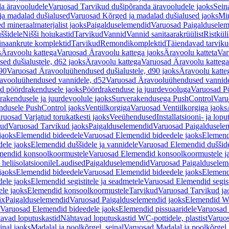
a äravooludele
Varuosad Tarvikud dušipõranda äravooludele jaoks
Sein
ja madalad dušialused
Varuosad Kõrged ja madalad dušialused jaoks
Min
d mineraalmaterjalist jaoks
Paigalduselemendid
Varuosad Paigalduselem
uššidele
Nišši hoiukastid
Tarvikud
Vannid
Vannid sanitaarakrüülist
Ristkül
einaankrute komplektid
Tarvikud
Remondikomplektid
Täiendavad tarvik
s
Äravoolu kattega
Varuosad Äravoolu kattega jaoks
Äravoolu katteta
Var
d dušialustele, d62 jaoks
Äravoolu kattega
Varuosad Äravoolu kattega
90
Varuosad Äravooluühendused dušialustele, d90 jaoks
Äravoolu katte
avooluühendused vannidele, d52
Varuosad Äravooluühendused vannide
d pöördrakendusele jaoks
Pöördrakenduse ja juurdevooluga
Varuosad Pö
akendusele ja juurdevoolule jaoks
Surverakendusega PushControl
Varu
ndusele PushControl jaoks
Ventiilkorgiga
Varuosad Ventiilkorgiga jaoks
ruosad Varjatud torukatkesti jaoks
Veeühendused
Installatsiooni- ja lop
kud
Varuosad Tarvikud jaoks
Paigalduselemendid
Varuosad Paigaldusele
jaoks
Elemendid bideedele
Varuosad Elemendid bideedele jaoks
Elemend
ele jaoks
Elemendid duššidele ja vannidele
Varuosad Elemendid duššide
mendid konsoolkoormustele
Varuosad Elemendid konsoolkoormustele j
heliisolatsioonile
Laudised
Paigalduselemendid
Varuosad Paigalduselem
jaoks
Elemendid bideedele
Varuosad Elemendid bideedele jaoks
Elemend
ele jaoks
Elemendid segistitele ja seadmetele
Varuosad Elemendid segisti
le jaoks
Elemendid konsoolkoormustele
Tarvikud
Varuosad Tarvikud ja
ix
Paigalduselemendid
Varuosad Paigalduselemendid jaoks
Elemendid WC
Varuosad Elemendid bideedele jaoks
Elemendid pissuaaridele
Varuosad 
avad loputuskastid
Nähtavad loputuskastid WC-pottidele, plastist
Varuos
inal jaoks
Madalal ja poolkõrgel, seinal
Varuosad Madalal ja poolkõrgel, 