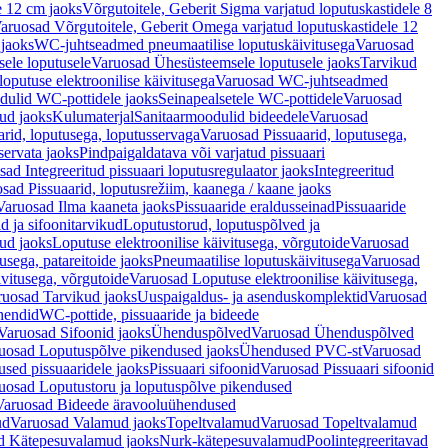
e 12 cm jaoks
Võrgutoitele, Geberit Sigma varjatud loputuskastidele 8
aruosad Võrgutoitele, Geberit Omega varjatud loputuskastidele 12
 jaoks
WC-juhtseadmed pneumaatilise loputuskäivitusega
Varuosad
ele loputusele
Varuosad Ühesüsteemsele loputusele jaoks
Tarvikud
putuse elektroonilise käivitusega
Varuosad WC-juhtseadmed
dulid WC-pottidele jaoks
Seinapealsetele WC-pottidele
Varuosad
ud jaoks
Kulumaterjal
Sanitaarmoodulid bideedele
Varuosad
arid, loputusega, loputusservaga
Varuosad Pissuaarid, loputusega,
servata jaoks
Pindpaigaldatava või varjatud pissuaari
ad Integreeritud pissuaari loputusregulaator jaoks
Integreeritud
sad Pissuaarid, loputusrežiim, kaanega / kaane jaoks
Varuosad Ilma kaaneta jaoks
Pissuaaride eraldusseinad
Pissuaaride
d ja sifoonitarvikud
Loputustorud, loputuspõlved ja
ud jaoks
Loputuse elektroonilise käivitusega, võrgutoide
Varuosad
usega, patareitoide jaoks
Pneumaatilise loputuskäivitusega
Varuosad
ivitusega, võrgutoide
Varuosad Loputuse elektroonilise käivitusega,
ruosad Tarvikud jaoks
Uuspaigaldus- ja asenduskomplektid
Varuosad
hendid
WC-pottide, pissuaaride ja bideede
Varuosad Sifoonid jaoks
Ühenduspõlved
Varuosad Ühenduspõlved
uosad Loputuspõlve pikendused jaoks
Ühendused PVC-st
Varuosad
ed pissuaaridele jaoks
Pissuaari sifoonid
Varuosad Pissuaari sifoonid
uosad Loputustoru ja loputuspõlve pikendused
Varuosad Bideede äravooluühendused
ud
Varuosad Valamud jaoks
Topeltvalamud
Varuosad Topeltvalamud
d Kätepesuvalamud jaoks
Nurk-kätepesuvalamud
Poolintegreeritavad