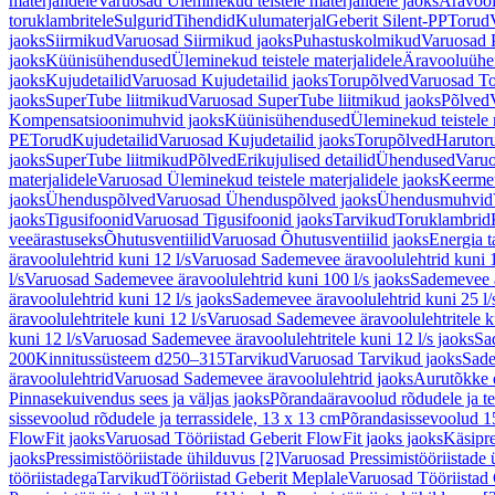
materjalidele
Varuosad Üleminekud teistele materjalidele jaoks
Äravoo
toruklambritele
Sulgurid
Tihendid
Kulumaterjal
Geberit Silent-PP
Torud
jaoks
Siirmikud
Varuosad Siirmikud jaoks
Puhastuskolmikud
Varuosad 
jaoks
Küünisühendused
Üleminekud teistele materjalidele
Äravooluühe
jaoks
Kujudetailid
Varuosad Kujudetailid jaoks
Torupõlved
Varuosad To
jaoks
SuperTube liitmikud
Varuosad SuperTube liitmikud jaoks
Põlved
Kompensatsioonimuhvid jaoks
Küünisühendused
Üleminekud teistele 
PE
Torud
Kujudetailid
Varuosad Kujudetailid jaoks
Torupõlved
Harutor
jaoks
SuperTube liitmikud
Põlved
Erikujulised detailid
Ühendused
Varuo
materjalidele
Varuosad Üleminekud teistele materjalidele jaoks
Keerme
jaoks
Ühenduspõlved
Varuosad Ühenduspõlved jaoks
Ühendusmuhvid
jaoks
Tigusifoonid
Varuosad Tigusifoonid jaoks
Tarvikud
Toruklambrid
veeärastuseks
Õhutusventiilid
Varuosad Õhutusventiilid jaoks
Energia t
äravoolulehtrid kuni 12 l/s
Varuosad Sademevee äravoolulehtrid kuni 1
l/s
Varuosad Sademevee äravoolulehtrid kuni 100 l/s jaoks
Sademevee ä
äravoolulehtrid kuni 12 l/s jaoks
Sademevee äravoolulehtrid kuni 25 l/
äravoolulehtritele kuni 12 l/s
Varuosad Sademevee äravoolulehtritele ku
kuni 12 l/s
Varuosad Sademevee äravoolulehtritele kuni 12 l/s jaoks
Sa
200
Kinnitussüsteem d250–315
Tarvikud
Varuosad Tarvikud jaoks
Sade
äravoolulehtrid
Varuosad Sademevee äravoolulehtrid jaoks
Aurutõkke 
Pinnasekuivendus sees ja väljas jaoks
Põrandaäravoolud rõdudele ja te
sissevoolud rõdudele ja terrassidele, 13 x 13 cm
Põrandasissevoolud 1
FlowFit jaoks
Varuosad Tööriistad Geberit FlowFit jaoks jaoks
Käsipre
jaoks
Pressimistööriistade ühilduvus [2]
Varuosad Pressimistööriistade 
tööriistadega
Tarvikud
Tööriistad Geberit Meplale
Varuosad Tööriistad 