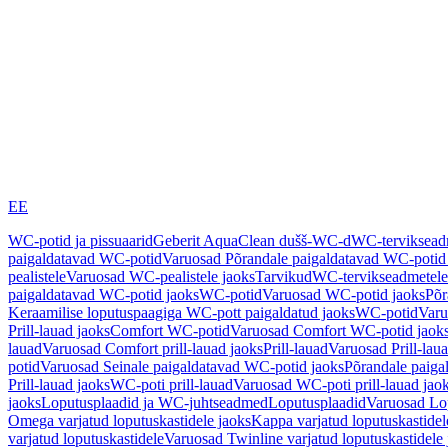
EE
WC-potid ja pissuaarid
Geberit AquaClean dušš-WC-d
WC-terviksea
paigaldatavad WC-potid
Varuosad Põrandale paigaldatavad WC-potid
pealistele
Varuosad WC-pealistele jaoks
Tarvikud
WC-tervikseadmetele
paigaldatavad WC-potid jaoks
WC-potid
Varuosad WC-potid jaoks
Põr
Keraamilise loputuspaagiga WC-pott paigaldatud jaoks
WC-potid
Varu
Prill-lauad jaoks
Comfort WC-potid
Varuosad Comfort WC-potid jaok
lauad
Varuosad Comfort prill-lauad jaoks
Prill-lauad
Varuosad Prill-lau
potid
Varuosad Seinale paigaldatavad WC-potid jaoks
Põrandale paiga
Prill-lauad jaoks
WC-poti prill-lauad
Varuosad WC-poti prill-lauad jao
jaoks
Loputusplaadid ja WC-juhtseadmed
Loputusplaadid
Varuosad Lop
Omega varjatud loputuskastidele jaoks
Kappa varjatud loputuskastidel
varjatud loputuskastidele
Varuosad Twinline varjatud loputuskastidele 