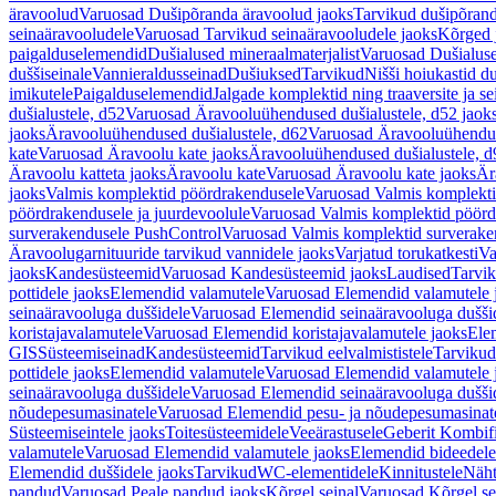
äravoolud
Varuosad Dušipõranda äravoolud jaoks
Tarvikud dušipõrand
seinaäravooludele
Varuosad Tarvikud seinaäravooludele jaoks
Kõrged 
paigalduselemendid
Dušialused mineraalmaterjalist
Varuosad Dušialuse
duššiseinale
Vannieraldusseinad
Dušiuksed
Tarvikud
Nišši hoiukastid d
imikutele
Paigalduselemendid
Jalgade komplektid ning traaversite ja s
dušialustele, d52
Varuosad Äravooluühendused dušialustele, d52 jaok
jaoks
Äravooluühendused dušialustele, d62
Varuosad Äravooluühenduse
kate
Varuosad Äravoolu kate jaoks
Äravooluühendused dušialustele, d
Äravoolu katteta jaoks
Äravoolu kate
Varuosad Äravoolu kate jaoks
Är
jaoks
Valmis komplektid pöördrakendusele
Varuosad Valmis komplekti
pöördrakendusele ja juurdevoolule
Varuosad Valmis komplektid pöördr
surverakendusele PushControl
Varuosad Valmis komplektid surverake
Äravoolugarnituuride tarvikud vannidele jaoks
Varjatud torukatkesti
Va
jaoks
Kandesüsteemid
Varuosad Kandesüsteemid jaoks
Laudised
Tarvi
pottidele jaoks
Elemendid valamutele
Varuosad Elemendid valamutele 
seinaäravooluga duššidele
Varuosad Elemendid seinaäravooluga duššid
koristajavalamutele
Varuosad Elemendid koristajavalamutele jaoks
Ele
GIS
Süsteemiseinad
Kandesüsteemid
Tarvikud eelvalmististele
Tarvikud 
pottidele jaoks
Elemendid valamutele
Varuosad Elemendid valamutele 
seinaäravooluga duššidele
Varuosad Elemendid seinaäravooluga duššid
nõudepesumasinatele
Varuosad Elemendid pesu- ja nõudepesumasinate
Süsteemiseintele jaoks
Toitesüsteemidele
Veeärastusele
Geberit Kombif
valamutele
Varuosad Elemendid valamutele jaoks
Elemendid bideedele
Elemendid duššidele jaoks
Tarvikud
WC-elementidele
Kinnitustele
Näht
pandud
Varuosad Peale pandud jaoks
Kõrgel seinal
Varuosad Kõrgel se