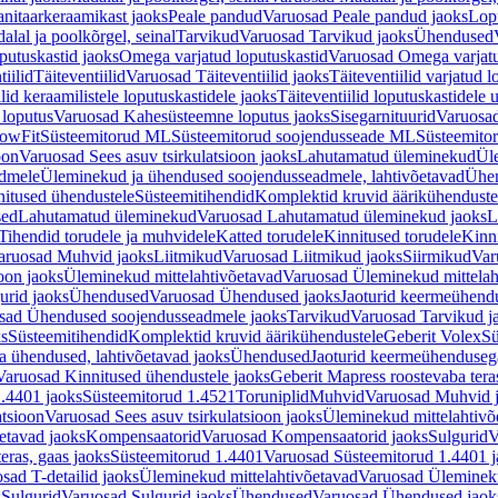
nitaarkeraamikast jaoks
Peale pandud
Varuosad Peale pandud jaoks
Lopu
alal ja poolkõrgel, seinal
Tarvikud
Varuosad Tarvikud jaoks
Ühendused
putuskastid jaoks
Omega varjatud loputuskastid
Varuosad Omega varjatu
tiilid
Täiteventiilid
Varuosad Täiteventiilid jaoks
Täiteventiilid varjatud l
lid keraamilistele loputuskastidele jaoks
Täiteventiilid loputuskastidele 
loputus
Varuosad Kahesüsteemne loputus jaoks
Sisegarnituurid
Varuosad
lowFit
Süsteemitorud ML
Süsteemitorud soojendusseade ML
Süsteemito
oon
Varuosad Sees asuv tsirkulatsioon jaoks
Lahutamatud üleminekud
Ül
admele
Üleminekud ja ühendused soojendusseadmele, lahtivõetavad
Ühen
itused ühendustele
Süsteemitihendid
Komplektid kruvid äärikühenduste
sed
Lahutamatud üleminekud
Varuosad Lahutamatud üleminekud jaoks
L
Tihendid torudele ja muhvidele
Katted torudele
Kinnitused torudele
Kinn
aruosad Muhvid jaoks
Liitmikud
Varuosad Liitmikud jaoks
Siirmikud
Var
oon jaoks
Üleminekud mittelahtivõetavad
Varuosad Üleminekud mittelah
urid jaoks
Ühendused
Varuosad Ühendused jaoks
Jaoturid keermeühend
sad Ühendused soojendusseadmele jaoks
Tarvikud
Varuosad Tarvikud j
ks
Süsteemitihendid
Komplektid kruvid äärikühendustele
Geberit Volex
Sü
 ühendused, lahtivõetavad jaoks
Ühendused
Jaoturid keermeühenduseg
Varuosad Kinnitused ühendustele jaoks
Geberit Mapress roostevaba tera
.4401 jaoks
Süsteemitorud 1.4521
Toruniplid
Muhvid
Varuosad Muhvid 
atsioon
Varuosad Sees asuv tsirkulatsioon jaoks
Üleminekud mittelahtivõ
etavad jaoks
Kompensaatorid
Varuosad Kompensaatorid jaoks
Sulgurid
V
eras, gaas jaoks
Süsteemitorud 1.4401
Varuosad Süsteemitorud 1.4401 j
sad T-detailid jaoks
Üleminekud mittelahtivõetavad
Varuosad Ülemineku
s
Sulgurid
Varuosad Sulgurid jaoks
Ühendused
Varuosad Ühendused jaok