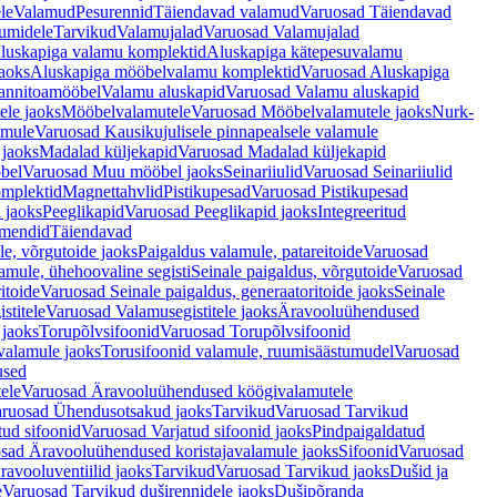
le
Valamud
Pesurennid
Täiendavad valamud
Varuosad Täiendavad
umidele
Tarvikud
Valamujalad
Varuosad Valamujalad
luskapiga valamu komplektid
Aluskapiga kätepesuvalamu
aoks
Aluskapiga mööbelvalamu komplektid
Varuosad Aluskapiga
annitoamööbel
Valamu aluskapid
Varuosad Valamu aluskapid
ele jaoks
Mööbelvalamutele
Varuosad Mööbelvalamutele jaoks
Nurk-
amule
Varuosad Kausikujulisele pinnapealsele valamule
 jaoks
Madalad küljekapid
Varuosad Madalad küljekapid
bel
Varuosad Muu mööbel jaoks
Seinariiulid
Varuosad Seinariiulid
omplektid
Magnettahvlid
Pistikupesad
Varuosad Pistikupesad
 jaoks
Peeglikapid
Varuosad Peeglikapid jaoks
Integreeritud
emendid
Täiendavad
e, võrgutoide jaoks
Paigaldus valamule, patareitoide
Varuosad
amule, ühehoovaline segisti
Seinale paigaldus, võrgutoide
Varuosad
itoide
Varuosad Seinale paigaldus, generaatoritoide jaoks
Seinale
stitele
Varuosad Valamusegistitele jaoks
Äravooluühendused
jaoks
Torupõlvsifoonid
Varuosad Torupõlvsifoonid
valamule jaoks
Torusifoonid valamule, ruumisäästumudel
Varuosad
used
ele
Varuosad Äravooluühendused köögivalamutele
ruosad Ühendusotsakud jaoks
Tarvikud
Varuosad Tarvikud
tud sifoonid
Varuosad Varjatud sifoonid jaoks
Pindpaigaldatud
sad Äravooluühendused koristajavalamule jaoks
Sifoonid
Varuosad
avooluventiilid jaoks
Tarvikud
Varuosad Tarvikud jaoks
Dušid ja
e
Varuosad Tarvikud duširennidele jaoks
Dušipõranda