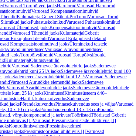
ad Ühenduspõlved jaoks
Tarvikud
Toruklambrid
Kinnitused
ed
Varuosad Torupõlved jaoks
Harutorud
Varuosad Harutorud
atsioonimuhvid
Varuosad Kompensatsioonimuhvid
Tihendid
Kulumaterjal
Geberit Silent-Pro
Torud
Varuosad Torud
Siirmikud jaoks
Puhastuskolmikud
Varuosad Puhastuskolmikud
aruosad Ühendused jaoks
Kompensatsioonimuhvid
Varuosad
hendid
Varuosad Tihendid jaoks
Kulumaterjal
Geberit
nekud
Erikujulised detailid
Varuosad Erikujulised detailid
osad Kompensatsioonimuhvid jaoks
Üleminekud teistele
sid
Äravooluühendused
Varuosad Äravooluühendused
akud jaoks
Torupõlvsifoonid
Varuosad Torupõlvsifoonid
did
Kulumaterjal
Õhutusventiilid
ehtrid
Varuosad Sademevee äravoolulehtrid jaoks
Sademevee
avoolulehtrid kuni 25 l/s jaoks
Sademevee äravoolulehtrid kuni 100
e jaoks
Sademevee äravoolulehtrid kuni 12 l/s
Varuosad Sademevee
endid
Varuosad Aurutõkke elemendid jaoks
Sademevee
dele
Varuosad Avariiülevooludele jaoks
Sademevee äravoolulehtritele
itele kuni 25 l/s jaoks
Kinnitused
Kinnitussüsteem d40–
innitustele
Harilik katusekuivendus
Sademevee
ikud jaoks
Põrandakuivendus
Pinnasekuivendus sees ja väljas
Varuosad
ele, 10 x 10 cm jaoks
Põrandaäravoolud 13 x 13 cm
Põranda
iistad, võrgukomponendid ja tarkvara
Tööriistad
Tööriistad Geberit
tade ühilduvus [1]
Varuosad Pressimistööriistade ühilduvus [1]
jaoks
Kontrollimisvahend
Pressimisseadmed
riistad jaoks
Pressimistööriistad ühilduvus [1]
Varuosad