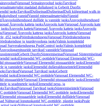
aäravoolud
Varuosad Seinaäravoolud jaoks
Tarvikud
eraalmaterjalist madalad dušialused ja Geberit Duofix
endid jaoks
Tarvikud
Dušiseinad
Dušiseinad
Duši külgseinad walk-in
ikukujulised vannid
Vannid mineraalmaterjalist
Vannid
ud
Äravooluühendused duššide ja vannide jaoks
Äravooluühendused
uosad Äravoolu katteta jaoks
Äravoolu kate
Varuosad Äravoolu kate
 jaoks
Äravoolu katteta
Varuosad Äravoolu katteta jaoks
Äravoolu
ga
Varuosad Äravoolu kattega jaoks
Äravoolu katteta
Varuosad
le, d52 jaoks
Pöördrakendusega
Varuosad Pöördrakendusega
ördrakenduse ja juurdevooluga jaoks
Valmis komplektid
osad Surverakendusega PushControl jaoks
Valmis komplektid
Äravoolugarnituuride tarvikud vannidele
Varuosad
utussüsteemid
Geberit Duofix
Süsteemiseinad
Varuosad Süsteemiseinad
mendid jaoks
Elemendid WC-pottidele
Varuosad Elemendid WC-
id pissuaaridele
Varuosad Elemendid pissuaaridele jaoks
Elemendid
le ja vannidele jaoks
Elemendid dušieraldusseintele
Elemendid
aoks
Tarvikud
Varuosad Tarvikud jaoks
Geberit
endid jaoks
Elemendid WC-pottidele
Varuosad Elemendid WC-
id pissuaaridele
Varuosad Elemendid pissuaaridele jaoks
Elemendid
tele ja seadmetele jaoks
Elemendid pesu- ja
oks
Tarvikud
Varuosad Tarvikud jaoks
Süsteemiseintele
Varuosad
-pottidele
Varuosad Elemendid WC-pottidele jaoks
Elemendid
Elemendid pissuaaridele jaoks
Elemendid duššidele
Varuosad
ad Nähtavad loputuskastid WC-pottidele, plastist jaoks
Peale
seinal jaoks
Nähtavad loputuskastid WC-pottidele,