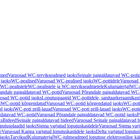
dmed
Varuosad WC-tervikseadmed jaoks
Seinale paigaldatavad WC-poti
 jaoks
WC-pealised
Varuosad WC-pealised jaoks
WC-pottidele
Varuosad 
WC-pealistele
WC-pealistele ja WC-tervikseadmetele
Kulumaterjal
WC-po
andale paigaldatavad WC-potid
Varuosad Põrandale paigaldatavad WC-
osad WC-potid jaoks
Loputuspaagid WC-pottidele, sanitaarkeraamikast
s
WC-potid kõrgendatud
Varuosad WC-potid kõrgendatud jaoks
WC-poti
ad jaoks
WC-poti prill-lauad
Varuosad WC-poti prill-lauad jaoks
WC-potid
ldatavad WC-potid
Varuosad Põrandale paigaldatavad WC-potid jaoks
P
ks
Bideed
Seinale paigaldatavad bideed
Varuosad Seinale paigaldatavad b
utusplaadid jaoks
Sigma varjatud loputuskastidele
Varuosad Sigma varja
e
Varuosad Kappa varjatud loputuskastidele jaoks
Delta varjatud loputus
jaoks
Tarvikud
Kulumaterjal
WC-juhtseadmed loputuse elektroonilise kä