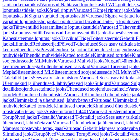
sanitaarkeraamikast
Varuosad Nähtavad loputuskastid WC-pottidele, sa
loputuskastidele jaoks
Kõrgel rippuv
Varuosad Kõrgel rippuv jaoks
Mad
loputuskastid
Sigma varjatud loputuskastid
Varuosad Sigma varjatud lo
varjatud loputuskastid jaoks
Loputustorud
Tarvikud
Täite- ja loputusven
jaoks
Täiteventiilid keraamilistele loputuskastidele
Varuosad Täiteventii
jaoks
Loputusventiilid
Varuosad Loputusventiilid jaoks
Kahesüsteemne 
Kahesüsteemne loputus jaoks
Tarvikud
Triger
Toitesüsteemid
Geberit F
jaoks
Liitmikud
Redutseerijad
Põlved
T-ühendused
Sees asuv tsirkulatsi
keermeühendusega
Pressühendusega jaotur
T-ühendused soojendusse
muhvidele
Tihendid muhvidele
Katted torudele
Kinnitused torudele
Kinn
soojendusseade ML
Muhvid
Varuosad Muhvid jaoks
Nurgad
T-ühendu
keermeühendusega
Kütteühendused
Tarvikud
Varuosad Tarvikud jaoks
Mepla
Süsteemitorud ML
Süsteemitorud soojendusseade ML
Muhvid
V
T-detailid jaoks
Sees asuv tsirkulatsioon
Varuosad Sees asuv tsirkulatsi
Üleminekud ja ühendused, lahtivõetavad jaoks
Sulgurid
Varuosad Sulg
detailidsoojendusseadmele jaoks
Ühendused soojendusseadmele
Varuo
torudele
Kinnitused ühendustele
Varuosad Kinnitused ühendustele jao
jaoks
Üleminekud ja ühendused, lahtivõetavad
Varuosad Üleminekud ja
muhvidele
Katted torudele
Kinnitused torudele
Kinnitused ühendustele
roostevaba teras jaoks
Süsteemitorud 1.4401
Varuosad Süsteemitorud 1
Torupõlved jaoks
T-detailid
Varuosad T-detailid jaoks
Sees asuv tsirkul
ühendused, lahtivõetavad
Varuosad Üleminekud ja ühendused, lahtivõ
Mapress roostevaba teras, gaas
Varuosad Geberit Mapress roostevaba t
Siirmikud jaoks
Torupõlved
Varuosad Torupõlved jaoks
T-detailid
Varuo
lahtivõetavad
Varuosad Üleminekud ja ühendused, lahtivõetavad jaok