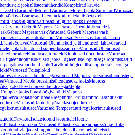
hendustele jaoks
Süsteemitihendid
Komplektid kruvid
d 1.0215
Toruniplid
Muhvid
Varuosad Muhvid jaoks
Siirmikud
Varuosad
ahtivõetavad
Varuosad Üleminekud mittelahtivõetavad
orid jaoks
Sulgurid
Varuosad Sulgurid jaoks
T-detailid
ks
Tarvikud Geberit Mapress C-terasele
Tihendid torudele ja
vask
Geberit Mapress vask
Varuosad Geberit Mapress vask
 jaoks
Sees asuv tsirkulatsioon
Varuosad Sees asuv tsirkulatsioon
, lahtivõetavad
Varuosad Üleminekud ja ühendused, lahtivõetavad
dmele jaoks
Ühendused soojendusseadmele
Varuosad Ühendused
atted torudele
Kinnitused torudele
Kinnitused ühendustele
Varuosad
d Hügieeniloputusüksused jaoks
Hügieenilise loputusega loputuskastid
i-paigaldusmoodulid jaoks
Tarvikud hügieenilise loputussüsteemiga
lokid
Varuosad Toiteplokid
apress pressimisühendustega
Varuosad Mapress pressimisühendustega
ega
Varuosad Mepla pressimisühendustega jaoks
Mapress
žiks jaoks
FlowFit pressühendustega
Mepla
 Compact jaoks
Tagasilöögiventiilid
Mapress
rjal
Serva isolatsiooniribad
Kleeplindid
Toruklambrid
Tasanduskihi
jendusele
Varuosad Jaoturid põrandasoojendusele
reguleerimisüksused
Varuosad Temperatuuri reguleerimisüksused
aatorid
Tarvikud
Isolatsioonid jaoturitele
Hoone
ud
Puhastuskolmikud
Varuosad Puhastuskolmikud jaoks
SuperTube
sioonimuhvid jaoks
Pingutusühendused
Üleminekud teistele