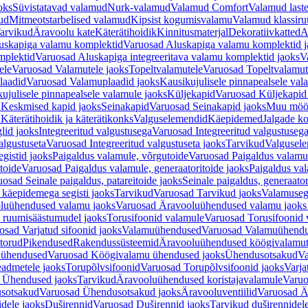
oks
Süvistatavad valamud
Nurk-valamud
Valamud Comfort
Valamud laste
ud
Mitmeotstarbelised valamud
Kipsist kogumisvalamu
Valamud klassiru
arvikud
Äravoolu kate
Käterätihoidik
Kinnitusmaterjal
Dekoratiivkatted
A
uskapiga valamu komplektid
Varuosad Aluskapiga valamu komplektid j
mplektid
Varuosad Aluskapiga integreeritava valamu komplektid jaoks
V
ele
Varuosad Valamutele jaoks
Topeltvalamutele
Varuosad Topeltvalamut
laadid
Varuosad Valamuplaadid jaoks
Kausikujulisele pinnapealsele val
ujulisele pinnapealsele valamule jaoks
Küljekapid
Varuosad Küljekapid
 Keskmised kapid jaoks
Seinakapid
Varuosad Seinakapid jaoks
Muu möö
d
Käterätihoidik ja käterätikonks
Valguselemendid
Käepidemed
Jalgade k
lid jaoks
Integreeritud valgustusega
Varuosad Integreeritud valgustusega
algustuseta
Varuosad Integreeritud valgustuseta jaoks
Tarvikud
Valgusel
gistid jaoks
Paigaldus valamule, võrgutoide
Varuosad Paigaldus valamul
toide
Varuosad Paigaldus valamule, generaatoritoide jaoks
Paigaldus val
osad Seinale paigaldus, patareitoide jaoks
Seinale paigaldus, generaator
 käepidemega segisti jaoks
Tarvikud
Varuosad Tarvikud jaoks
Valamusegi
luühendused valamu jaoks
Varuosad Äravooluühendused valamu jaoks 
 ruumisäästumudel jaoks
Torusifoonid valamule
Varuosad Torusifoonid 
osad Varjatud sifoonid jaoks
Valamuühendused
Varuosad Valamuühend
torud
Pikendused
Rakendussüsteemid
Äravooluühendused köögivalamut
 ühendused
Varuosad Köögivalamu ühendused jaoks
Ühendusotsakud
Va
admetele jaoks
Torupõlvsifoonid
Varuosad Torupõlvsifoonid jaoks
Varja
 Ühendused jaoks
Tarvikud
Äravooluühendused koristajavalamule
Varuo
sotsakud
Varuosad Ühendusotsakud jaoks
Äravooluventiilid
Varuosad Är
dele jaoks
Duširennid
Varuosad Duširennid jaoks
Tarvikud duširennidel