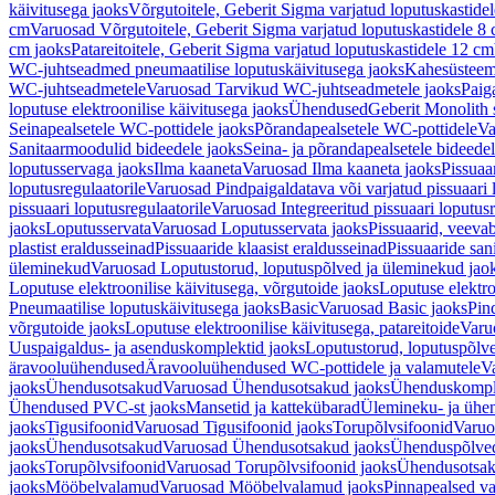
käivitusega jaoks
Võrgutoitele, Geberit Sigma varjatud loputuskastide
cm
Varuosad Võrgutoitele, Geberit Sigma varjatud loputuskastidele 8
cm jaoks
Patareitoitele, Geberit Sigma varjatud loputuskastidele 12 cm
WC-juhtseadmed pneumaatilise loputuskäivitusega jaoks
Kahesüsteems
WC-juhtseadmetele
Varuosad Tarvikud WC-juhtseadmetele jaoks
Paig
loputuse elektroonilise käivitusega jaoks
Ühendused
Geberit Monolith 
Seinapealsetele WC-pottidele jaoks
Põrandapealsetele WC-pottidele
Va
Sanitaarmoodulid bideedele jaoks
Seina- ja põrandapealsetele bideede
loputusservaga jaoks
Ilma kaaneta
Varuosad Ilma kaaneta jaoks
Pissuaa
loputusregulaatorile
Varuosad Pindpaigaldatava või varjatud pissuaari l
pissuaari loputusregulaatorile
Varuosad Integreeritud pissuaari loputusr
jaoks
Loputusservata
Varuosad Loputusservata jaoks
Pissuaarid, veeva
plastist eraldusseinad
Pissuaaride klaasist eraldusseinad
Pissuaaride san
üleminekud
Varuosad Loputustorud, loputuspõlved ja üleminekud jao
Loputuse elektroonilise käivitusega, võrgutoide jaoks
Loputuse elektro
Pneumaatilise loputuskäivitusega jaoks
Basic
Varuosad Basic jaoks
Pin
võrgutoide jaoks
Loputuse elektroonilise käivitusega, patareitoide
Varuo
Uuspaigaldus- ja asenduskomplektid jaoks
Loputustorud, loputuspõlv
äravooluühendused
Äravooluühendused WC-pottidele ja valamutele
V
jaoks
Ühendusotsakud
Varuosad Ühendusotsakud jaoks
Ühenduskompl
Ühendused PVC-st jaoks
Mansetid ja kattekübarad
Ülemineku- ja ühen
jaoks
Tigusifoonid
Varuosad Tigusifoonid jaoks
Torupõlvsifoonid
Varuo
jaoks
Ühendusotsakud
Varuosad Ühendusotsakud jaoks
Ühenduspõlve
jaoks
Torupõlvsifoonid
Varuosad Torupõlvsifoonid jaoks
Ühendusotsa
jaoks
Mööbelvalamud
Varuosad Mööbelvalamud jaoks
Pinnapealsed v