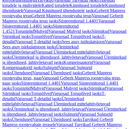
keermeühendusega
Tarvikud
Varuosad Tarvikud jaoks
Tihendid
torudele ja muhvidele
Katted torudele
Kinnitused torudele
Kinnitused
ühendustele
Varuosad Kinnitused ühendustele jaoks
Geberit Mapress
roostevaba teras
Geberit Mapress roostevaba teras
Varuosad Geberit
Mapress roostevaba teras jaoks
Süsteemitorud 1.4401
Varuosad
Süsteemitorud 1.4401 jaoks
Süsteemitorud
1.4521
Toruniplid
Muhvid
Varuosad Muhvid jaoks
Siirmikud
Varuosad
Siirmikud jaoks
Torupõlved
Varuosad Torupõlved jaoks
T-
detailid
Varuosad T-detailid jaoks
Sees asuv tsirkulatsioon
Varuosad
Sees asuv tsirkulatsioon jaoks
Üleminekud
mittelahtivõetavad
Varuosad Üleminekud mittelahtivõetavad
jaoks
Üleminekud ja ühendused, lahtivõetavad
Varuosad Üleminekud
ja ühendused, lahtivõetavad jaoks
Kompensaatorid
Varuosad
Kompensaatorid jaoks
Sulgurid
Varuosad Sulgurid
jaoks
Ühendused
Varuosad Ühendused jaoks
Geberit Mapress
roostevaba teras, gaas
Varuosad Geberit Mapress roostevaba teras,
gaas jaoks
Süsteemitorud 1.4401
Varuosad Süsteemitorud 1.4401
jaoks
Toruniplid
Muhvid
Varuosad Muhvid jaoks
Siirmikud
Varuosad
Siirmikud jaoks
Torupõlved
Varuosad Torupõlved jaoks
T-
detailid
Varuosad T-detailid jaoks
Üleminekud
mittelahtivõetavad
Varuosad Üleminekud mittelahtivõetavad
jaoks
Üleminekud ja ühendused, lahtivõetavad
Varuosad Üleminekud
ja ühendused, lahtivõetavad jaoks
Sulgurid
Varuosad Sulgurid
jaoks
Ühendused
Varuosad Ühendused jaoks
Tarvikud Geberit
Mapress roostevabale terasele
Varuosad Tarvikud Geberit Mapress