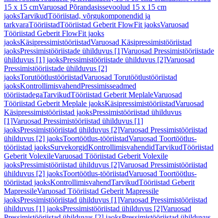
15 x 15 cm
Varuosad Põrandasissevoolud 15 x 15 cm
jaoks
Tarvikud
Tööriistad, võrgukomponendid ja
tarkvara
Tööriistad
Tööriistad Geberit FlowFit jaoks
Varuosad
Tööriistad Geberit FlowFit jaoks
jaoks
Käsipressimistööriistad
Varuosad Käsipressimistööriistad
jaoks
Pressimistööriistade ühilduvus [1]
Varuosad Pressimistööriistade
ühilduvus [1] jaoks
Pressimistööriistade ühilduvus [2]
Varuosad
Pressimistööriistade ühilduvus [2]
jaoks
Torutöötlustööriistad
Varuosad Torutöötlustööriistad
jaoks
Kontrollimisvahend
Pressimisseadmed
tööriistadega
Tarvikud
Tööriistad Geberit Meplale
Varuosad
Tööriistad Geberit Meplale jaoks
Käsipressimistööriistad
Varuosad
Käsipressimistööriistad jaoks
Pressimistööriistad ühilduvus
[1]
Varuosad Pressimistööriistad ühilduvus [1]
jaoks
Pressimistööriistad ühilduvus [2]
Varuosad Pressimistööriistad
ühilduvus [2] jaoks
Toortöötlus-tööriistad
Varuosad Toortöötlus-
tööriistad jaoks
Survekorgid
Kontrollimisvahendid
Tarvikud
Tööriistad
Geberit Volexile
Varuosad Tööriistad Geberit Volexile
jaoks
Pressimistööriistad ühilduvus [2]
Varuosad Pressimistööriistad
ühilduvus [2] jaoks
Toortöötlus-tööriistad
Varuosad Toortöötlus-
tööriistad jaoks
Kontrollimisvahend
Tarvikud
Tööriistad Geberit
Mapressile
Varuosad Tööriistad Geberit Mapressile
jaoks
Pressimistööriistad ühilduvus [1]
Varuosad Pressimistööriistad
ühilduvus [1] jaoks
Pressimistööriistad ühilduvus [2]
Varuosad
Pressimistööriistad ühilduvus [2] jaoks
Pressimistööriistad ühilduvus