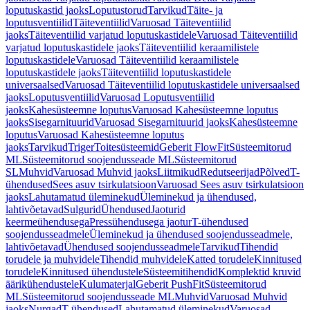
loputuskastid jaoks
Loputustorud
Tarvikud
Täite- ja
loputusventiilid
Täiteventiilid
Varuosad Täiteventiilid
jaoks
Täiteventiilid varjatud loputuskastidele
Varuosad Täiteventiilid
varjatud loputuskastidele jaoks
Täiteventiilid keraamilistele
loputuskastidele
Varuosad Täiteventiilid keraamilistele
loputuskastidele jaoks
Täiteventiilid loputuskastidele
universaalsed
Varuosad Täiteventiilid loputuskastidele universaalsed
jaoks
Loputusventiilid
Varuosad Loputusventiilid
jaoks
Kahesüsteemne loputus
Varuosad Kahesüsteemne loputus
jaoks
Sisegarnituurid
Varuosad Sisegarnituurid jaoks
Kahesüsteemne
loputus
Varuosad Kahesüsteemne loputus
jaoks
Tarvikud
Triger
Toitesüsteemid
Geberit FlowFit
Süsteemitorud
ML
Süsteemitorud soojendusseade ML
Süsteemitorud
SL
Muhvid
Varuosad Muhvid jaoks
Liitmikud
Redutseerijad
Põlved
T-
ühendused
Sees asuv tsirkulatsioon
Varuosad Sees asuv tsirkulatsioon
jaoks
Lahutamatud üleminekud
Üleminekud ja ühendused,
lahtivõetavad
Sulgurid
Ühendused
Jaoturid
keermeühendusega
Pressühendusega jaotur
T-ühendused
soojendusseadmele
Üleminekud ja ühendused soojendusseadmele,
lahtivõetavad
Ühendused soojendusseadmele
Tarvikud
Tihendid
torudele ja muhvidele
Tihendid muhvidele
Katted torudele
Kinnitused
torudele
Kinnitused ühendustele
Süsteemitihendid
Komplektid kruvid
äärikühendustele
Kulumaterjal
Geberit PushFit
Süsteemitorud
ML
Süsteemitorud soojendusseade ML
Muhvid
Varuosad Muhvid
jaoks
Nurgad
T-ühendused
Lahutamatud üleminekud
Varuosad