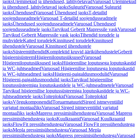
jaoks
Üleminekud ja ühendused, lahtivõetavad
Varuosad Üleminekud
ja ühendused, lahtivõetavad jaoks
Sulgurid
Varuosad Sulgurid
jaoks
Ühendused
Varuosad Ühendused jaoks
T-detailid
soojendusseadmele
Varuosad T-detailid soojendusseadmele
jaoks
Ühendused soojendusseadmele
Varuosad Ühendused
soojendusseadmele jaoks
Tarvikud Geberit Mapressile vask
Varuosad
Tarvikud Geberit Mapressile vask jaoks
Tihendid torudele ja
muhvidele
Katted torudele
Kinnitused torudele
Kinnitused
ühendustele
Varuosad Kinnitused ühendustele
jaoks
Süsteemitihendid
Komplektid kruvid äärikühendustele
Geberit
hügieenisüsteem
Hügieeniloputusüksused
Varuosad
Hügieeniloputusüksused jaoks
Hügieenilise loputusega loputuskastid
ja WC-juhtseadmed
Varuosad Hügieenilise loputusega loputuskastid
ja WC-juhtseadmed jaoks
Hügieeni-paigaldusmoodulid
Varuosad
Hügieeni-paigaldusmoodulid jaoks
Tarvikud hügieenilise
loputussüsteemiga loputuskastidele ja WC-juhtseadmetele
Varuosad
Tarvikud hügieenilise loputussüsteemiga loputuskastidele ja WC-
juhtseadmetele jaoks
Toiteplokid
Varuosad Toiteplokid
jaoks
Võrgukomponendid
Toruarmatuurid
Sirged istmeventiilid
varjatud montaažiks
Varuosad Sirged istmeventiilid varjatud
montaažiks jaoks
Mapress pressimisühendustega
Varuosad Mapress
pressimisühendustega jaoks
Kuulkraanid
Varuosad Kuulkraanid
jaoks
FlowFit pressühendustega
Varuosad FlowFit pressühendustega
jaoks
Mepla pressimisühendustega
Varuosad Mepla
pressimisühendustega jaoks
Mapress pressimisühendustega
Varuosad