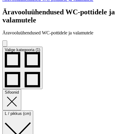
Äravooluühendused WC-pottidele ja
valamutele
Äravooluühendused WC-pottidele ja valamutele
Valige kategooria (1)
Sifoonid
L / pikkus (cm)