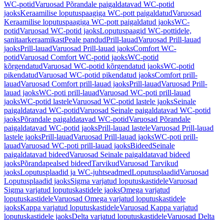
WC-potid
Varuosad Põrandale paigaldatavad WC-potid
jaoks
Keraamilise loputuspaagiga WC-pott paigaldatud
Varuosad
Keraamilise loputuspaagiga WC-pott paigaldatud jaoks
WC-
potid
Varuosad WC-potid jaoks
Loputuspaagid WC-pottidele,
sanitaarkeraamikast
Peale pandud
Prill-lauad
Varuosad Prill-lauad
jaoks
Prill-lauad
Varuosad Prill-lauad jaoks
Comfort WC-
potid
Varuosad Comfort WC-potid jaoks
WC-potid
kõrgendatud
Varuosad WC-potid kõrgendatud jaoks
WC-potid
pikendatud
Varuosad WC-potid pikendatud jaoks
Comfort prill-
lauad
Varuosad Comfort prill-lauad jaoks
Prill-lauad
Varuosad Prill-
lauad jaoks
WC-poti prill-lauad
Varuosad WC-poti prill-lauad
jaoks
WC-potid lastele
Varuosad WC-potid lastele jaoks
Seinale
paigaldatavad WC-potid
Varuosad Seinale paigaldatavad WC-potid
jaoks
Põrandale paigaldatavad WC-potid
Varuosad Põrandale
paigaldatavad WC-potid jaoks
Prill-lauad lastele
Varuosad Prill-lauad
lastele jaoks
Prill-lauad
Varuosad Prill-lauad jaoks
WC-poti prill-
lauad
Varuosad WC-poti prill-lauad jaoks
Bideed
Seinale
paigaldatavad bideed
Varuosad Seinale paigaldatavad bideed
jaoks
Põrandapealsed bideed
Tarvikud
Varuosad Tarvikud
jaoks
Loputusplaadid ja WC-juhtseadmed
Loputusplaadid
Varuosad
Loputusplaadid jaoks
Sigma varjatud loputuskastidele
Varuosad
Sigma varjatud loputuskastidele jaoks
Omega varjatud
loputuskastidele
Varuosad Omega varjatud loputuskastidele
jaoks
Kappa varjatud loputuskastidele
Varuosad Kappa varjatud
loputuskastidele jaoks
Delta varjatud loputuskastidele
Varuosad Delta