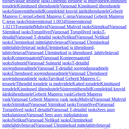
roostevabale terasele jaoks
Tihendid torudele ja muhvidele
Kinnitused
torudele
Kinnitused ühendustele
Varuosad Kinnitused ühendustele
jaoks
Süsteemitihendid
Komplektid kruvid äärikühendustele
Geberit
Mapress C-teras
Geberit Mapress C-teras
Varuosad Geberit Mapress
C-teras jaoks
Süsteemitorud 1.0034
Süsteemitorud
1.0215
Toruniplid
Muhvid
Varuosad Muhvid jaoks
Siirmikud
Varuosad
Siirmikud jaoks
Torupõlved
Varuosad Torupõlved jaoks
T-
detailid
Varuosad T-detailid jaoks
Nelikud
Varuosad Nelikud
jaoks
Üleminekud mittelahtivõetavad
Varuosad Üleminekud
mittelahtivõetavad jaoks
Üleminekud ja ühendused,
lahtivõetavad
Varuosad Üleminekud ja ühendused, lahtivõetavad
jaoks
Kompensaatorid
Varuosad Kompensaatorid
jaoks
Sulgurid
Varuosad Sulgurid jaoks
T-detailid
soojendusseadmele
Varuosad T-detailid soojendusseadmele
jaoks
Ühendused soojendusseadmele
Varuosad Ühendused
soojendusseadmele jaoks
Tarvikud Geberit Mapress C-
terasele
Tihendid torudele ja muhvidele
Katted torudele
Kinnitused
torudele
Kinnitused ühendustele
Süsteemitihendid
Komplektid kruvid
äärikühendustele
Geberit Mapress vask
Geberit Mapress
vask
Varuosad Geberit Mapress vask jaoks
Muhvid
Varuosad Muhvid
jaoks
Siirmikud
Varuosad Siirmikud jaoks
Torupõlved
Varuosad
Torupõlved jaoks
T-detailid
Varuosad T-detailid jaoks
Sees asuv
tsirkulatsioon
Varuosad Sees asuv tsirkulatsioon
jaoks
Nelikud
Varuosad Nelikud jaoks
Üleminekud
mittelahtivõetavad
Varuosad Üleminekud mittelahtivõetavad