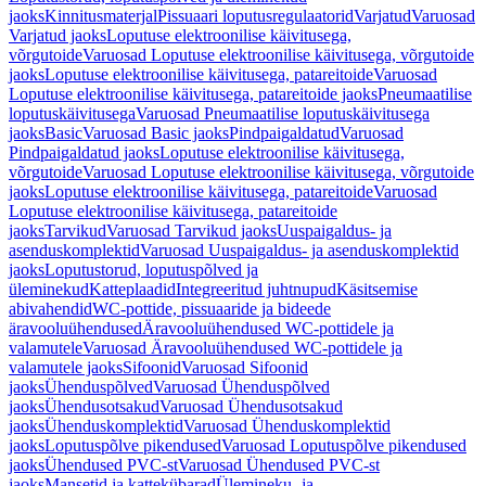
jaoks
Kinnitusmaterjal
Pissuaari loputusregulaatorid
Varjatud
Varuosad
Varjatud jaoks
Loputuse elektroonilise käivitusega,
võrgutoide
Varuosad Loputuse elektroonilise käivitusega, võrgutoide
jaoks
Loputuse elektroonilise käivitusega, patareitoide
Varuosad
Loputuse elektroonilise käivitusega, patareitoide jaoks
Pneumaatilise
loputuskäivitusega
Varuosad Pneumaatilise loputuskäivitusega
jaoks
Basic
Varuosad Basic jaoks
Pindpaigaldatud
Varuosad
Pindpaigaldatud jaoks
Loputuse elektroonilise käivitusega,
võrgutoide
Varuosad Loputuse elektroonilise käivitusega, võrgutoide
jaoks
Loputuse elektroonilise käivitusega, patareitoide
Varuosad
Loputuse elektroonilise käivitusega, patareitoide
jaoks
Tarvikud
Varuosad Tarvikud jaoks
Uuspaigaldus- ja
asenduskomplektid
Varuosad Uuspaigaldus- ja asenduskomplektid
jaoks
Loputustorud, loputuspõlved ja
üleminekud
Katteplaadid
Integreeritud juhtnupud
Käsitsemise
abivahendid
WC-pottide, pissuaaride ja bideede
äravooluühendused
Äravooluühendused WC-pottidele ja
valamutele
Varuosad Äravooluühendused WC-pottidele ja
valamutele jaoks
Sifoonid
Varuosad Sifoonid
jaoks
Ühenduspõlved
Varuosad Ühenduspõlved
jaoks
Ühendusotsakud
Varuosad Ühendusotsakud
jaoks
Ühenduskomplektid
Varuosad Ühenduskomplektid
jaoks
Loputuspõlve pikendused
Varuosad Loputuspõlve pikendused
jaoks
Ühendused PVC-st
Varuosad Ühendused PVC-st
jaoks
Mansetid ja kattekübarad
Ülemineku- ja