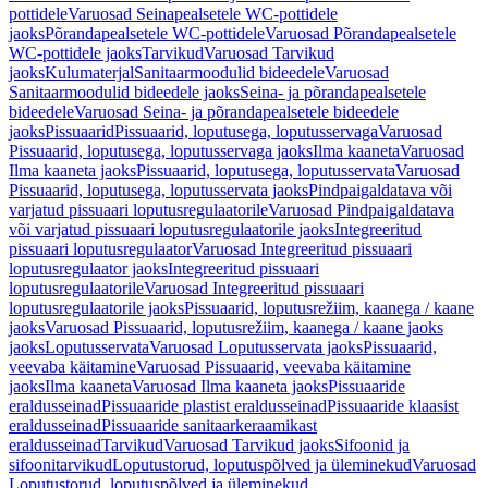
pottidele
Varuosad Seinapealsetele WC-pottidele
jaoks
Põrandapealsetele WC-pottidele
Varuosad Põrandapealsetele
WC-pottidele jaoks
Tarvikud
Varuosad Tarvikud
jaoks
Kulumaterjal
Sanitaarmoodulid bideedele
Varuosad
Sanitaarmoodulid bideedele jaoks
Seina- ja põrandapealsetele
bideedele
Varuosad Seina- ja põrandapealsetele bideedele
jaoks
Pissuaarid
Pissuaarid, loputusega, loputusservaga
Varuosad
Pissuaarid, loputusega, loputusservaga jaoks
Ilma kaaneta
Varuosad
Ilma kaaneta jaoks
Pissuaarid, loputusega, loputusservata
Varuosad
Pissuaarid, loputusega, loputusservata jaoks
Pindpaigaldatava või
varjatud pissuaari loputusregulaatorile
Varuosad Pindpaigaldatava
või varjatud pissuaari loputusregulaatorile jaoks
Integreeritud
pissuaari loputusregulaator
Varuosad Integreeritud pissuaari
loputusregulaator jaoks
Integreeritud pissuaari
loputusregulaatorile
Varuosad Integreeritud pissuaari
loputusregulaatorile jaoks
Pissuaarid, loputusrežiim, kaanega / kaane
jaoks
Varuosad Pissuaarid, loputusrežiim, kaanega / kaane jaoks
jaoks
Loputusservata
Varuosad Loputusservata jaoks
Pissuaarid,
veevaba käitamine
Varuosad Pissuaarid, veevaba käitamine
jaoks
Ilma kaaneta
Varuosad Ilma kaaneta jaoks
Pissuaaride
eraldusseinad
Pissuaaride plastist eraldusseinad
Pissuaaride klaasist
eraldusseinad
Pissuaaride sanitaarkeraamikast
eraldusseinad
Tarvikud
Varuosad Tarvikud jaoks
Sifoonid ja
sifoonitarvikud
Loputustorud, loputuspõlved ja üleminekud
Varuosad
Loputustorud, loputuspõlved ja üleminekud