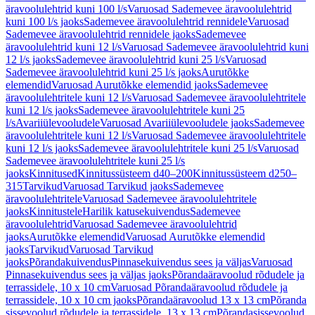
äravoolulehtrid kuni 100 l/s
Varuosad Sademevee äravoolulehtrid
kuni 100 l/s jaoks
Sademevee äravoolulehtrid rennidele
Varuosad
Sademevee äravoolulehtrid rennidele jaoks
Sademevee
äravoolulehtrid kuni 12 l/s
Varuosad Sademevee äravoolulehtrid kuni
12 l/s jaoks
Sademevee äravoolulehtrid kuni 25 l/s
Varuosad
Sademevee äravoolulehtrid kuni 25 l/s jaoks
Aurutõkke
elemendid
Varuosad Aurutõkke elemendid jaoks
Sademevee
äravoolulehtritele kuni 12 l/s
Varuosad Sademevee äravoolulehtritele
kuni 12 l/s jaoks
Sademevee äravoolulehtritele kuni 25
l/s
Avariiülevooludele
Varuosad Avariiülevooludele jaoks
Sademevee
äravoolulehtritele kuni 12 l/s
Varuosad Sademevee äravoolulehtritele
kuni 12 l/s jaoks
Sademevee äravoolulehtritele kuni 25 l/s
Varuosad
Sademevee äravoolulehtritele kuni 25 l/s
jaoks
Kinnitused
Kinnitussüsteem d40–200
Kinnitussüsteem d250–
315
Tarvikud
Varuosad Tarvikud jaoks
Sademevee
äravoolulehtritele
Varuosad Sademevee äravoolulehtritele
jaoks
Kinnitustele
Harilik katusekuivendus
Sademevee
äravoolulehtrid
Varuosad Sademevee äravoolulehtrid
jaoks
Aurutõkke elemendid
Varuosad Aurutõkke elemendid
jaoks
Tarvikud
Varuosad Tarvikud
jaoks
Põrandakuivendus
Pinnasekuivendus sees ja väljas
Varuosad
Pinnasekuivendus sees ja väljas jaoks
Põrandaäravoolud rõdudele ja
terrassidele, 10 x 10 cm
Varuosad Põrandaäravoolud rõdudele ja
terrassidele, 10 x 10 cm jaoks
Põrandaäravoolud 13 x 13 cm
Põranda
sissevoolud rõdudele ja terrassidele, 13 x 13 cm
Põrandasissevoolud