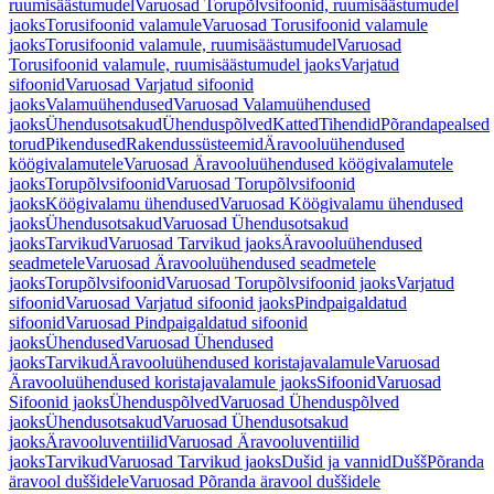
ruumisäästumudel
Varuosad Torupõlvsifoonid, ruumisäästumudel
jaoks
Torusifoonid valamule
Varuosad Torusifoonid valamule
jaoks
Torusifoonid valamule, ruumisäästumudel
Varuosad
Torusifoonid valamule, ruumisäästumudel jaoks
Varjatud
sifoonid
Varuosad Varjatud sifoonid
jaoks
Valamuühendused
Varuosad Valamuühendused
jaoks
Ühendusotsakud
Ühenduspõlved
Katted
Tihendid
Põrandapealsed
torud
Pikendused
Rakendussüsteemid
Äravooluühendused
köögivalamutele
Varuosad Äravooluühendused köögivalamutele
jaoks
Torupõlvsifoonid
Varuosad Torupõlvsifoonid
jaoks
Köögivalamu ühendused
Varuosad Köögivalamu ühendused
jaoks
Ühendusotsakud
Varuosad Ühendusotsakud
jaoks
Tarvikud
Varuosad Tarvikud jaoks
Äravooluühendused
seadmetele
Varuosad Äravooluühendused seadmetele
jaoks
Torupõlvsifoonid
Varuosad Torupõlvsifoonid jaoks
Varjatud
sifoonid
Varuosad Varjatud sifoonid jaoks
Pindpaigaldatud
sifoonid
Varuosad Pindpaigaldatud sifoonid
jaoks
Ühendused
Varuosad Ühendused
jaoks
Tarvikud
Äravooluühendused koristajavalamule
Varuosad
Äravooluühendused koristajavalamule jaoks
Sifoonid
Varuosad
Sifoonid jaoks
Ühenduspõlved
Varuosad Ühenduspõlved
jaoks
Ühendusotsakud
Varuosad Ühendusotsakud
jaoks
Äravooluventiilid
Varuosad Äravooluventiilid
jaoks
Tarvikud
Varuosad Tarvikud jaoks
Dušid ja vannid
Dušš
Põranda
äravool duššidele
Varuosad Põranda äravool duššidele