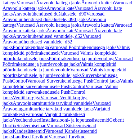
kattega
Varuosad Äravoolu kattega jaoks
Äravoolu katteta
Varuosad
Äravoolu katteta jaoks
Äravoolu kate
Varuosad Äravoolu kate
jaoks
Äravooluühendused dušialustele, d90
Varuosad
Äravooluühendused dušialustele, d90 jaoks
Äravoolu
kattega
Varuosad Äravoolu kattega jaoks
Äravoolu katteta
Varuosad
Äravoolu katteta jaoks
Äravoolu kate
Varuosad Äravoolu kate
jaoks
Äravooluühendused vannidele, d52
Varuosad
Äravooluühendused vannidele, d52
jaoks
Pöördrakendusega
Varuosad Pöördrakendusega jaoks
Valmis
komplektid pöördrakendusele
Varuosad Valmis komplektid
pöördrakendusele jaoks
Pöördrakenduse ja juurdevooluga
Varuosad
Pöördrakenduse ja juurdevooluga jaoks
Valmis komplektid
pöördrakendusele ja juurdevoolule
Varuosad Valmis komplektid
pöördrakendusele ja juurdevoolule jaoks
Surverakendusega
PushControl
Varuosad Surverakendusega PushControl jaoks
Valmis
komplektid surverakendusele PushControl
Varuosad Valmis
komplektid surverakendusele PushControl
jaoks
Ventiilkorgiga
Varuosad Ventiilkorgiga
jaoks
Äravoolugarnituuride tarvikud vannidele
Varuosad
Äravoolugarnituuride tarvikud vannidele jaoks
Varjatud
torukatkesti
Varuosad Varjatud torukatkesti
jaoks
Veeühendused
Installatsiooni- ja loputussüsteemid
Geberit
Duofix
Süsteemiseinad
Varuosad Süsteemiseinad
jaoks
Kandesüsteemid
Varuosad Kandesüsteemid
jaoks
Laudised
Tarvikud
Varuosad Tarvikud