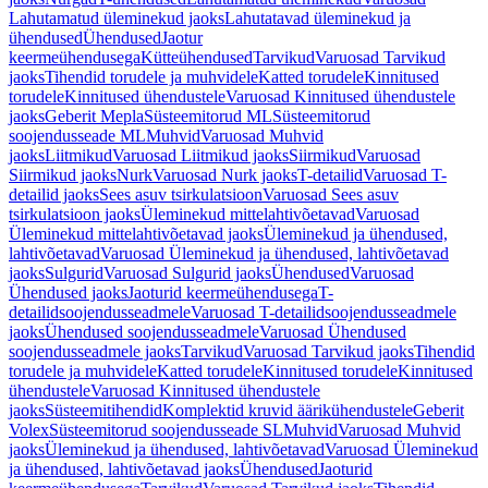
Lahutamatud üleminekud jaoks
Lahutatavad üleminekud ja
ühendused
Ühendused
Jaotur
keermeühendusega
Kütteühendused
Tarvikud
Varuosad Tarvikud
jaoks
Tihendid torudele ja muhvidele
Katted torudele
Kinnitused
torudele
Kinnitused ühendustele
Varuosad Kinnitused ühendustele
jaoks
Geberit Mepla
Süsteemitorud ML
Süsteemitorud
soojendusseade ML
Muhvid
Varuosad Muhvid
jaoks
Liitmikud
Varuosad Liitmikud jaoks
Siirmikud
Varuosad
Siirmikud jaoks
Nurk
Varuosad Nurk jaoks
T-detailid
Varuosad T-
detailid jaoks
Sees asuv tsirkulatsioon
Varuosad Sees asuv
tsirkulatsioon jaoks
Üleminekud mittelahtivõetavad
Varuosad
Üleminekud mittelahtivõetavad jaoks
Üleminekud ja ühendused,
lahtivõetavad
Varuosad Üleminekud ja ühendused, lahtivõetavad
jaoks
Sulgurid
Varuosad Sulgurid jaoks
Ühendused
Varuosad
Ühendused jaoks
Jaoturid keermeühendusega
T-
detailidsoojendusseadmele
Varuosad T-detailidsoojendusseadmele
jaoks
Ühendused soojendusseadmele
Varuosad Ühendused
soojendusseadmele jaoks
Tarvikud
Varuosad Tarvikud jaoks
Tihendid
torudele ja muhvidele
Katted torudele
Kinnitused torudele
Kinnitused
ühendustele
Varuosad Kinnitused ühendustele
jaoks
Süsteemitihendid
Komplektid kruvid äärikühendustele
Geberit
Volex
Süsteemitorud soojendusseade SL
Muhvid
Varuosad Muhvid
jaoks
Üleminekud ja ühendused, lahtivõetavad
Varuosad Üleminekud
ja ühendused, lahtivõetavad jaoks
Ühendused
Jaoturid