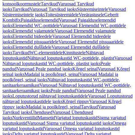
konsoolkoormustele
Tarvikud
Varuosad Tarvikud
jaoks
Tarvikud
Varuosad Tarvikud jaoks
Süsteemiseintele
Varuosad
Süsteemiseintele jaoks
Toitesüsteemidele
Veeärastusele
Geberit
Kombifix
Paigalduselemendid
Varuosad Paigalduselemendid
jaoks
Elemendid WC-pottidele
Varuosad Elemendid WC-pottidele
jaoks
Elemendid valamutele
Varuosad Elemendid valamutele
jaoks
Elemendid bideedele
Varuosad Elemendid bideedele
jaoks
Elemendid pissuaaridele
Varuosad Elemendid pissuaaridele
jaoks
Elemendid duššidele
Varuosad Elemendid duššidele
jaoks
Tarvikud
WC-elementidele
Kinnitustele
Nähtavad
loputuskastid
Nähtavad loputuskastid WC-pottidele, plastist
Varuosad
Nähtavad loputuskastid WC-pottidele, plastist jaoks
Peale
pandud
Varuosad Peale pandud jaoks
Kõrgel seinal
Varuosad Kõrgel
seinal jaoks
Madalal ja poolkõrgel, seinal
Varuosad Madalal ja
poolkõrgel, seinal jaoks
Nähtavad loputuskastid WC-pottidele,
sanitaarkeraamikast
Varuosad Nähtavad loputuskastid WC-pottidele,
sanitaarkeraamikast jaoks
Peale pandud
Varuosad Peale pandud
jaoks
Loputustorud nähtavad loputuskastidele
Varuosad Loputustorud
nähtavad loputuskastidele jaoks
Kõrgel rippuv
Varuosad Kõrgel
rippuv jaoks
Madalal ja poolkõrgel, seinal
Tarvikud
Varuosad
Tarvikud jaoks
Ühendused
Varuosad Ühendused
jaoks
Nurkventiilid
Mansetid
Varjatud loputuskastid
Sigma varjatud
loputuskastid
Varuosad Sigma varjatud loputuskastid jaoks
Omega
varjatud loputuskastid
Varuosad Omega varjatud loputuskastid
jaoks
Delta varjatud loputuskastid
Varuosad Delta varjatud