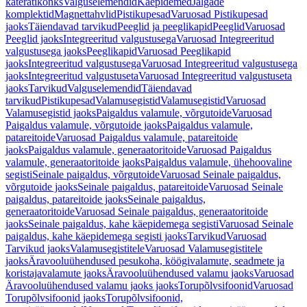
käterätikonks
Valguselemendid
Käepidemed
Jalgade
komplektid
Magnettahvlid
Pistikupesad
Varuosad Pistikupesad
jaoks
Täiendavad tarvikud
Peeglid ja peeglikapid
Peeglid
Varuosad
Peeglid jaoks
Integreeritud valgustusega
Varuosad Integreeritud
valgustusega jaoks
Peeglikapid
Varuosad Peeglikapid
jaoks
Integreeritud valgustusega
Varuosad Integreeritud valgustusega
jaoks
Integreeritud valgustuseta
Varuosad Integreeritud valgustuseta
jaoks
Tarvikud
Valguselemendid
Täiendavad
tarvikud
Pistikupesad
Valamusegistid
Valamusegistid
Varuosad
Valamusegistid jaoks
Paigaldus valamule, võrgutoide
Varuosad
Paigaldus valamule, võrgutoide jaoks
Paigaldus valamule,
patareitoide
Varuosad Paigaldus valamule, patareitoide
jaoks
Paigaldus valamule, generaatoritoide
Varuosad Paigaldus
valamule, generaatoritoide jaoks
Paigaldus valamule, ühehoovaline
segisti
Seinale paigaldus, võrgutoide
Varuosad Seinale paigaldus,
võrgutoide jaoks
Seinale paigaldus, patareitoide
Varuosad Seinale
paigaldus, patareitoide jaoks
Seinale paigaldus,
generaatoritoide
Varuosad Seinale paigaldus, generaatoritoide
jaoks
Seinale paigaldus, kahe käepidemega segisti
Varuosad Seinale
paigaldus, kahe käepidemega segisti jaoks
Tarvikud
Varuosad
Tarvikud jaoks
Valamusegistitele
Varuosad Valamusegistitele
jaoks
Äravooluühendused pesukoha, köögivalamute, seadmete ja
koristajavalamute jaoks
Äravooluühendused valamu jaoks
Varuosad
Äravooluühendused valamu jaoks jaoks
Torupõlvsifoonid
Varuosad
Torupõlvsifoonid jaoks
Torupõlvsifoonid,