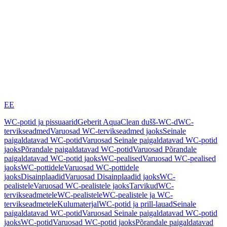
EE
WC-potid ja pissuaarid
Geberit AquaClean dušš-WC-d
WC-
tervikseadmed
Varuosad WC-tervikseadmed jaoks
Seinale
paigaldatavad WC-potid
Varuosad Seinale paigaldatavad WC-potid
jaoks
Põrandale paigaldatavad WC-potid
Varuosad Põrandale
paigaldatavad WC-potid jaoks
WC-pealised
Varuosad WC-pealised
jaoks
WC-pottidele
Varuosad WC-pottidele
jaoks
Disainplaadid
Varuosad Disainplaadid jaoks
WC-
pealistele
Varuosad WC-pealistele jaoks
Tarvikud
WC-
tervikseadmetele
WC-pealistele
WC-pealistele ja WC-
tervikseadmetele
Kulumaterjal
WC-potid ja prill-lauad
Seinale
paigaldatavad WC-potid
Varuosad Seinale paigaldatavad WC-potid
jaoks
WC-potid
Varuosad WC-potid jaoks
Põrandale paigaldatavad