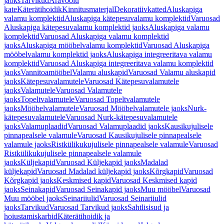
jaoks
Tarvikud
Äravoolu
kate
Käterätihoidik
Kinnitusmaterjal
Dekoratiivkatted
Aluskapiga
valamu komplektid
Aluskapiga kätepesuvalamu komplektid
Varuosad
Aluskapiga kätepesuvalamu komplektid jaoks
Aluskapiga valamu
komplektid
Varuosad Aluskapiga valamu komplektid
jaoks
Aluskapiga mööbelvalamu komplektid
Varuosad Aluskapiga
mööbelvalamu komplektid jaoks
Aluskapiga integreeritava valamu
komplektid
Varuosad Aluskapiga integreeritava valamu komplektid
jaoks
Vannitoamööbel
Valamu aluskapid
Varuosad Valamu aluskapid
jaoks
Kätepesuvalamutele
Varuosad Kätepesuvalamutele
jaoks
Valamutele
Varuosad Valamutele
jaoks
Topeltvalamutele
Varuosad Topeltvalamutele
jaoks
Mööbelvalamutele
Varuosad Mööbelvalamutele jaoks
Nurk-
kätepesuvalamutele
Varuosad Nurk-kätepesuvalamutele
jaoks
Valamuplaadid
Varuosad Valamuplaadid jaoks
Kausikujulisele
pinnapealsele valamule
Varuosad Kausikujulisele pinnapealsele
valamule jaoks
Ristkülikukujulisele pinnapealsele valamule
Varuosad
Ristkülikukujulisele pinnapealsele valamule
jaoks
Küljekapid
Varuosad Küljekapid jaoks
Madalad
küljekapid
Varuosad Madalad küljekapid jaoks
Kõrgkapid
Varuosad
Kõrgkapid jaoks
Keskmised kapid
Varuosad Keskmised kapid
jaoks
Seinakapid
Varuosad Seinakapid jaoks
Muu mööbel
Varuosad
Muu mööbel jaoks
Seinariiulid
Varuosad Seinariiulid
jaoks
Tarvikud
Varuosad Tarvikud jaoks
Sahtlisisud ja
hoiustamiskarbid
Käterätihoidik ja