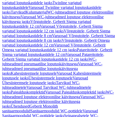
varjatud loputuskastidele jaoks
Twinline varjatud
loputuskastidele
Varuosad Twinline varjatud loputuskastidele
jaoks
Tarvikud
Kulumaterjal
WC-juhtseadmed loputuse elektroonilise
käivitusega
Varuosad WC-juhtseadmed loputuse elektroonilise
käivitusega jaoks
Võrgutoitele, Geberit Sigma varjatud
loputuskastidele 12 cm
Varuosad Võrgutoitele, Geberit Sigma
varjatud loputuskastidele 12 cm jaoks
Võrgutoitele, Geberit Sigma
varjatud loputuskastidele 8 cm
Varuosad Võrgutoitele, Geberit Sigma
varjatud loputuskastidele 8 cm jaoks
Võrgutoitele, Geberit Omega
varjatud loputuskastidele 12 cm
Varuosad Võrgutoitele, Geberit
Omega varjatud loputuskastidele 12 cm jaoks
Patareitoitele, Geberit
Sigma varjatud loputuskastidele 12 cm
Varuosad Patareitoitele,
Geberit Sigma varjatud loputuskastidele 12 cm jaoks
WC-
juhtseadmed pneumaatilise loputuskäivitusega
Varuosad WC-
juhtseadmed pneumaatilise loputuskäivitusega
jaoks
Kahesüsteemsele loputusele
Varuosad Kahesüsteemsele
loputusele jaoks
Ühesüsteemsele loputusele
Varuosad
Ühesüsteemsele loputusele jaoks
Tarvikud WC-
juhtseadmetele
Varuosad Tarvikud WC-juhtseadmetele
jaoks
Paigalduskomplektid
Varuosad Paigalduskomplektid jaoks
WC-
juhtseadmed loputuse elektroonilise käivitusega
Varuosad WC-
juhtseadmed loputuse elektroonilise käivitusega
jaoks
Ühendused
Geberit Monolith
sanitaarmoodulid
Sanitaarmoodulid WC-pottidele
Varuosad
Sanitaarmoodulid WC-pottidele jaoks
Seinapealsetele WC-