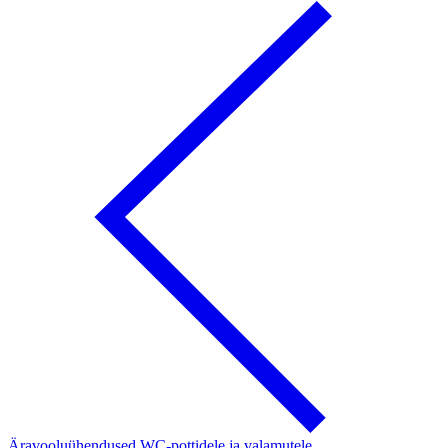
Äravooluühendused WC-pottidele ja valamutele