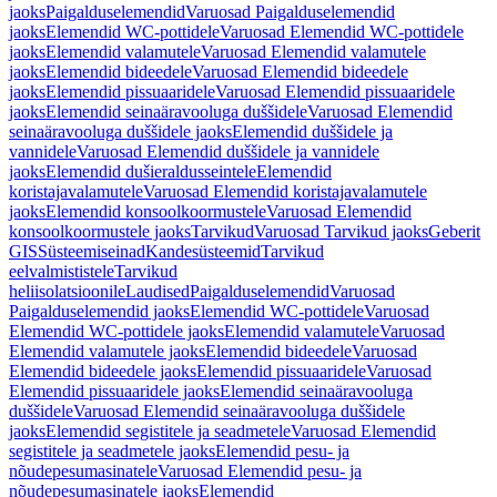
jaoks
Paigalduselemendid
Varuosad Paigalduselemendid
jaoks
Elemendid WC-pottidele
Varuosad Elemendid WC-pottidele
jaoks
Elemendid valamutele
Varuosad Elemendid valamutele
jaoks
Elemendid bideedele
Varuosad Elemendid bideedele
jaoks
Elemendid pissuaaridele
Varuosad Elemendid pissuaaridele
jaoks
Elemendid seinaäravooluga duššidele
Varuosad Elemendid
seinaäravooluga duššidele jaoks
Elemendid duššidele ja
vannidele
Varuosad Elemendid duššidele ja vannidele
jaoks
Elemendid dušieraldusseintele
Elemendid
koristajavalamutele
Varuosad Elemendid koristajavalamutele
jaoks
Elemendid konsoolkoormustele
Varuosad Elemendid
konsoolkoormustele jaoks
Tarvikud
Varuosad Tarvikud jaoks
Geberit
GIS
Süsteemiseinad
Kandesüsteemid
Tarvikud
eelvalmististele
Tarvikud
heliisolatsioonile
Laudised
Paigalduselemendid
Varuosad
Paigalduselemendid jaoks
Elemendid WC-pottidele
Varuosad
Elemendid WC-pottidele jaoks
Elemendid valamutele
Varuosad
Elemendid valamutele jaoks
Elemendid bideedele
Varuosad
Elemendid bideedele jaoks
Elemendid pissuaaridele
Varuosad
Elemendid pissuaaridele jaoks
Elemendid seinaäravooluga
duššidele
Varuosad Elemendid seinaäravooluga duššidele
jaoks
Elemendid segistitele ja seadmetele
Varuosad Elemendid
segistitele ja seadmetele jaoks
Elemendid pesu- ja
nõudepesumasinatele
Varuosad Elemendid pesu- ja
nõudepesumasinatele jaoks
Elemendid