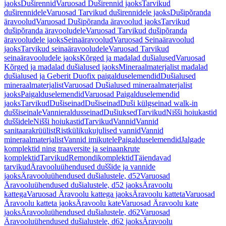
jaoks
Duširennid
Varuosad Duširennid jaoks
Tarvikud
duširennidele
Varuosad Tarvikud duširennidele jaoks
Dušipõranda
äravoolud
Varuosad Dušipõranda äravoolud jaoks
Tarvikud
dušipõranda äravooludele
Varuosad Tarvikud dušipõranda
äravooludele jaoks
Seinaäravoolud
Varuosad Seinaäravoolud
jaoks
Tarvikud seinaäravooludele
Varuosad Tarvikud
seinaäravooludele jaoks
Kõrged ja madalad dušialused
Varuosad
Kõrged ja madalad dušialused jaoks
Mineraalmaterjalist madalad
dušialused ja Geberit Duofix paigalduselemendid
Dušialused
mineraalmaterjalist
Varuosad Dušialused mineraalmaterjalist
jaoks
Paigalduselemendid
Varuosad Paigalduselemendid
jaoks
Tarvikud
Dušiseinad
Dušiseinad
Duši külgseinad walk-in
duššiseinale
Vannieraldusseinad
Dušiuksed
Tarvikud
Nišši hoiukastid
duššidele
Nišši hoiukastid
Tarvikud
Vannid
Vannid
sanitaarakrüülist
Ristkülikukujulised vannid
Vannid
mineraalmaterjalist
Vannid imikutele
Paigalduselemendid
Jalgade
komplektid ning traaversite ja seinaankrute
komplektid
Tarvikud
Remondikomplektid
Täiendavad
tarvikud
Äravooluühendused duššide ja vannide
jaoks
Äravooluühendused dušialustele, d52
Varuosad
Äravooluühendused dušialustele, d52 jaoks
Äravoolu
kattega
Varuosad Äravoolu kattega jaoks
Äravoolu katteta
Varuosad
Äravoolu katteta jaoks
Äravoolu kate
Varuosad Äravoolu kate
jaoks
Äravooluühendused dušialustele, d62
Varuosad
Äravooluühendused dušialustele, d62 jaoks
Äravoolu