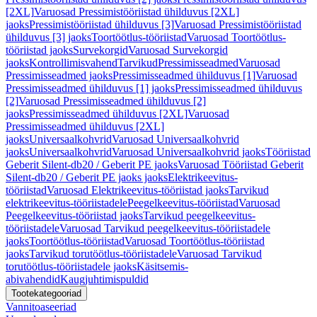
[2XL]
Varuosad Pressimistööriistad ühilduvus [2XL]
jaoks
Pressimistööriistad ühilduvus [3]
Varuosad Pressimistööriistad
ühilduvus [3] jaoks
Toortöötlus-tööriistad
Varuosad Toortöötlus-
tööriistad jaoks
Survekorgid
Varuosad Survekorgid
jaoks
Kontrollimisvahend
Tarvikud
Pressimisseadmed
Varuosad
Pressimisseadmed jaoks
Pressimisseadmed ühilduvus [1]
Varuosad
Pressimisseadmed ühilduvus [1] jaoks
Pressimisseadmed ühilduvus
[2]
Varuosad Pressimisseadmed ühilduvus [2]
jaoks
Pressimisseadmed ühilduvus [2XL]
Varuosad
Pressimisseadmed ühilduvus [2XL]
jaoks
Universaalkohvrid
Varuosad Universaalkohvrid
jaoks
Universaalkohvrid
Varuosad Universaalkohvrid jaoks
Tööriistad
Geberit Silent-db20 / Geberit PE jaoks
Varuosad Tööriistad Geberit
Silent-db20 / Geberit PE jaoks jaoks
Elektrikeevitus-
tööriistad
Varuosad Elektrikeevitus-tööriistad jaoks
Tarvikud
elektrikeevitus-tööriistadele
Peegelkeevitus-tööriistad
Varuosad
Peegelkeevitus-tööriistad jaoks
Tarvikud peegelkeevitus-
tööriistadele
Varuosad Tarvikud peegelkeevitus-tööriistadele
jaoks
Toortöötlus-tööriistad
Varuosad Toortöötlus-tööriistad
jaoks
Tarvikud torutöötlus-tööriistadele
Varuosad Tarvikud
torutöötlus-tööriistadele jaoks
Käsitsemis-
abivahendid
Kaugjuhtimispuldid
Tootekategooriad
Vannitoaseeriad