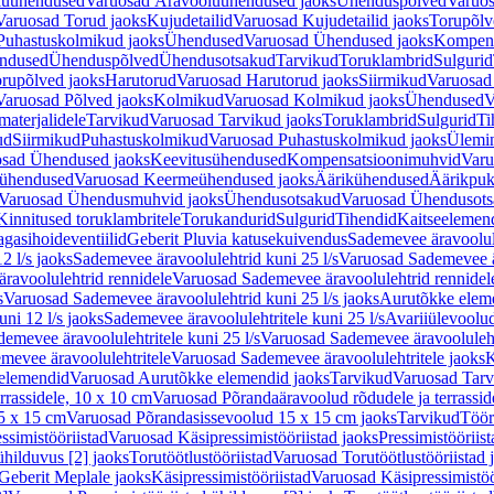
luühendused
Varuosad Äravooluühendused jaoks
Ühenduspõlved
Varuos
Varuosad Torud jaoks
Kujudetailid
Varuosad Kujudetailid jaoks
Torupõlv
Puhastuskolmikud jaoks
Ühendused
Varuosad Ühendused jaoks
Kompens
ndused
Ühenduspõlved
Ühendusotsakud
Tarvikud
Toruklambrid
Sulgurid
rupõlved jaoks
Harutorud
Varuosad Harutorud jaoks
Siirmikud
Varuosad 
Varuosad Põlved jaoks
Kolmikud
Varuosad Kolmikud jaoks
Ühendused
V
materjalidele
Tarvikud
Varuosad Tarvikud jaoks
Toruklambrid
Sulgurid
Ti
ud
Siirmikud
Puhastuskolmikud
Varuosad Puhastuskolmikud jaoks
Ülemi
sad Ühendused jaoks
Keevitusühendused
Kompensatsioonimuhvid
Varu
ühendused
Varuosad Keermeühendused jaoks
Äärikühendused
Äärikpuk
Varuosad Ühendusmuhvid jaoks
Ühendusotsakud
Varuosad Ühendusots
Kinnitused toruklambritele
Torukandurid
Sulgurid
Tihendid
Kaitseelemen
agasihoideventiilid
Geberit Pluvia katusekuivendus
Sademevee äravoolul
2 l/s jaoks
Sademevee äravoolulehtrid kuni 25 l/s
Varuosad Sademevee är
ravoolulehtrid rennidele
Varuosad Sademevee äravoolulehtrid rennidel
s
Varuosad Sademevee äravoolulehtrid kuni 25 l/s jaoks
Aurutõkke elem
ni 12 l/s jaoks
Sademevee äravoolulehtritele kuni 25 l/s
Avariiülevoolu
demevee äravoolulehtritele kuni 25 l/s
Varuosad Sademevee äravoolulehtr
mevee äravoolulehtritele
Varuosad Sademevee äravoolulehtritele jaoks
K
elemendid
Varuosad Aurutõkke elemendid jaoks
Tarvikud
Varuosad Tarv
rrassidele, 10 x 10 cm
Varuosad Põrandaäravoolud rõdudele ja terrassid
5 x 15 cm
Varuosad Põrandasissevoolud 15 x 15 cm jaoks
Tarvikud
Töör
ssimistööriistad
Varuosad Käsipressimistööriistad jaoks
Pressimistööriis
ühilduvus [2] jaoks
Torutöötlustööriistad
Varuosad Torutöötlustööriistad 
Geberit Meplale jaoks
Käsipressimistööriistad
Varuosad Käsipressimistöö