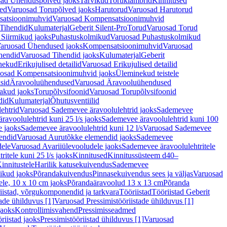
ad Ühenduspõlved jaoks
Tarvikud
Toruklambrid
Kinnitused
ed
Varuosad Torupõlved jaoks
Harutorud
Varuosad Harutorud
atsioonimuhvid
Varuosad Kompensatsioonimuhvid
Tihendid
Kulumaterjal
Geberit Silent-Pro
Torud
Varuosad Torud
Siirmikud jaoks
Puhastuskolmikud
Varuosad Puhastuskolmikud
aruosad Ühendused jaoks
Kompensatsioonimuhvid
Varuosad
hendid
Varuosad Tihendid jaoks
Kulumaterjal
Geberit
nekud
Erikujulised detailid
Varuosad Erikujulised detailid
osad Kompensatsioonimuhvid jaoks
Üleminekud teistele
sid
Äravooluühendused
Varuosad Äravooluühendused
akud jaoks
Torupõlvsifoonid
Varuosad Torupõlvsifoonid
did
Kulumaterjal
Õhutusventiilid
ehtrid
Varuosad Sademevee äravoolulehtrid jaoks
Sademevee
avoolulehtrid kuni 25 l/s jaoks
Sademevee äravoolulehtrid kuni 100
e jaoks
Sademevee äravoolulehtrid kuni 12 l/s
Varuosad Sademevee
endid
Varuosad Aurutõkke elemendid jaoks
Sademevee
dele
Varuosad Avariiülevooludele jaoks
Sademevee äravoolulehtritele
itele kuni 25 l/s jaoks
Kinnitused
Kinnitussüsteem d40–
innitustele
Harilik katusekuivendus
Sademevee
ikud jaoks
Põrandakuivendus
Pinnasekuivendus sees ja väljas
Varuosad
ele, 10 x 10 cm jaoks
Põrandaäravoolud 13 x 13 cm
Põranda
iistad, võrgukomponendid ja tarkvara
Tööriistad
Tööriistad Geberit
tade ühilduvus [1]
Varuosad Pressimistööriistade ühilduvus [1]
jaoks
Kontrollimisvahend
Pressimisseadmed
riistad jaoks
Pressimistööriistad ühilduvus [1]
Varuosad