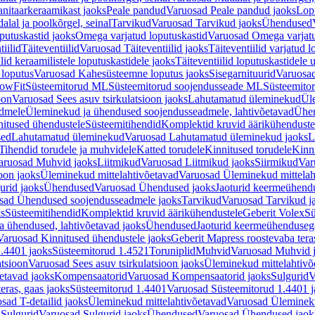
nitaarkeraamikast jaoks
Peale pandud
Varuosad Peale pandud jaoks
Lopu
alal ja poolkõrgel, seinal
Tarvikud
Varuosad Tarvikud jaoks
Ühendused
putuskastid jaoks
Omega varjatud loputuskastid
Varuosad Omega varjatu
tiilid
Täiteventiilid
Varuosad Täiteventiilid jaoks
Täiteventiilid varjatud l
lid keraamilistele loputuskastidele jaoks
Täiteventiilid loputuskastidele 
loputus
Varuosad Kahesüsteemne loputus jaoks
Sisegarnituurid
Varuosad
lowFit
Süsteemitorud ML
Süsteemitorud soojendusseade ML
Süsteemito
oon
Varuosad Sees asuv tsirkulatsioon jaoks
Lahutamatud üleminekud
Ül
admele
Üleminekud ja ühendused soojendusseadmele, lahtivõetavad
Ühen
itused ühendustele
Süsteemitihendid
Komplektid kruvid äärikühenduste
sed
Lahutamatud üleminekud
Varuosad Lahutamatud üleminekud jaoks
L
Tihendid torudele ja muhvidele
Katted torudele
Kinnitused torudele
Kinn
aruosad Muhvid jaoks
Liitmikud
Varuosad Liitmikud jaoks
Siirmikud
Var
oon jaoks
Üleminekud mittelahtivõetavad
Varuosad Üleminekud mittelah
urid jaoks
Ühendused
Varuosad Ühendused jaoks
Jaoturid keermeühend
sad Ühendused soojendusseadmele jaoks
Tarvikud
Varuosad Tarvikud j
ks
Süsteemitihendid
Komplektid kruvid äärikühendustele
Geberit Volex
Sü
 ühendused, lahtivõetavad jaoks
Ühendused
Jaoturid keermeühenduseg
Varuosad Kinnitused ühendustele jaoks
Geberit Mapress roostevaba tera
.4401 jaoks
Süsteemitorud 1.4521
Toruniplid
Muhvid
Varuosad Muhvid 
atsioon
Varuosad Sees asuv tsirkulatsioon jaoks
Üleminekud mittelahtivõ
etavad jaoks
Kompensaatorid
Varuosad Kompensaatorid jaoks
Sulgurid
V
eras, gaas jaoks
Süsteemitorud 1.4401
Varuosad Süsteemitorud 1.4401 j
sad T-detailid jaoks
Üleminekud mittelahtivõetavad
Varuosad Ülemineku
s
Sulgurid
Varuosad Sulgurid jaoks
Ühendused
Varuosad Ühendused jaok