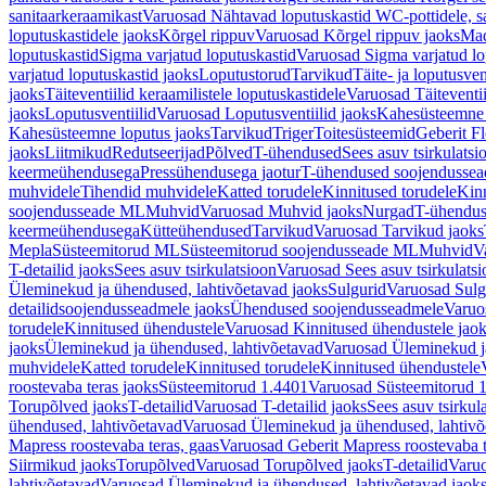
sanitaarkeraamikast
Varuosad Nähtavad loputuskastid WC-pottidele, sa
loputuskastidele jaoks
Kõrgel rippuv
Varuosad Kõrgel rippuv jaoks
Mad
loputuskastid
Sigma varjatud loputuskastid
Varuosad Sigma varjatud lo
varjatud loputuskastid jaoks
Loputustorud
Tarvikud
Täite- ja loputusven
jaoks
Täiteventiilid keraamilistele loputuskastidele
Varuosad Täiteventii
jaoks
Loputusventiilid
Varuosad Loputusventiilid jaoks
Kahesüsteemne 
Kahesüsteemne loputus jaoks
Tarvikud
Triger
Toitesüsteemid
Geberit F
jaoks
Liitmikud
Redutseerijad
Põlved
T-ühendused
Sees asuv tsirkulatsi
keermeühendusega
Pressühendusega jaotur
T-ühendused soojendusse
muhvidele
Tihendid muhvidele
Katted torudele
Kinnitused torudele
Kinn
soojendusseade ML
Muhvid
Varuosad Muhvid jaoks
Nurgad
T-ühendu
keermeühendusega
Kütteühendused
Tarvikud
Varuosad Tarvikud jaoks
Mepla
Süsteemitorud ML
Süsteemitorud soojendusseade ML
Muhvid
V
T-detailid jaoks
Sees asuv tsirkulatsioon
Varuosad Sees asuv tsirkulatsi
Üleminekud ja ühendused, lahtivõetavad jaoks
Sulgurid
Varuosad Sulg
detailidsoojendusseadmele jaoks
Ühendused soojendusseadmele
Varuo
torudele
Kinnitused ühendustele
Varuosad Kinnitused ühendustele jao
jaoks
Üleminekud ja ühendused, lahtivõetavad
Varuosad Üleminekud ja
muhvidele
Katted torudele
Kinnitused torudele
Kinnitused ühendustele
roostevaba teras jaoks
Süsteemitorud 1.4401
Varuosad Süsteemitorud 1
Torupõlved jaoks
T-detailid
Varuosad T-detailid jaoks
Sees asuv tsirkul
ühendused, lahtivõetavad
Varuosad Üleminekud ja ühendused, lahtivõ
Mapress roostevaba teras, gaas
Varuosad Geberit Mapress roostevaba t
Siirmikud jaoks
Torupõlved
Varuosad Torupõlved jaoks
T-detailid
Varuo
lahtivõetavad
Varuosad Üleminekud ja ühendused, lahtivõetavad jaok