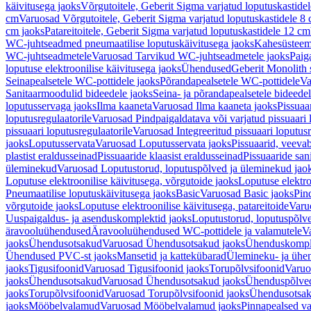
käivitusega jaoks
Võrgutoitele, Geberit Sigma varjatud loputuskastide
cm
Varuosad Võrgutoitele, Geberit Sigma varjatud loputuskastidele 8
cm jaoks
Patareitoitele, Geberit Sigma varjatud loputuskastidele 12 cm
WC-juhtseadmed pneumaatilise loputuskäivitusega jaoks
Kahesüsteems
WC-juhtseadmetele
Varuosad Tarvikud WC-juhtseadmetele jaoks
Paig
loputuse elektroonilise käivitusega jaoks
Ühendused
Geberit Monolith 
Seinapealsetele WC-pottidele jaoks
Põrandapealsetele WC-pottidele
Va
Sanitaarmoodulid bideedele jaoks
Seina- ja põrandapealsetele bideede
loputusservaga jaoks
Ilma kaaneta
Varuosad Ilma kaaneta jaoks
Pissuaa
loputusregulaatorile
Varuosad Pindpaigaldatava või varjatud pissuaari l
pissuaari loputusregulaatorile
Varuosad Integreeritud pissuaari loputusr
jaoks
Loputusservata
Varuosad Loputusservata jaoks
Pissuaarid, veeva
plastist eraldusseinad
Pissuaaride klaasist eraldusseinad
Pissuaaride san
üleminekud
Varuosad Loputustorud, loputuspõlved ja üleminekud jao
Loputuse elektroonilise käivitusega, võrgutoide jaoks
Loputuse elektro
Pneumaatilise loputuskäivitusega jaoks
Basic
Varuosad Basic jaoks
Pin
võrgutoide jaoks
Loputuse elektroonilise käivitusega, patareitoide
Varuo
Uuspaigaldus- ja asenduskomplektid jaoks
Loputustorud, loputuspõlv
äravooluühendused
Äravooluühendused WC-pottidele ja valamutele
V
jaoks
Ühendusotsakud
Varuosad Ühendusotsakud jaoks
Ühenduskompl
Ühendused PVC-st jaoks
Mansetid ja kattekübarad
Ülemineku- ja ühen
jaoks
Tigusifoonid
Varuosad Tigusifoonid jaoks
Torupõlvsifoonid
Varuo
jaoks
Ühendusotsakud
Varuosad Ühendusotsakud jaoks
Ühenduspõlve
jaoks
Torupõlvsifoonid
Varuosad Torupõlvsifoonid jaoks
Ühendusotsa
jaoks
Mööbelvalamud
Varuosad Mööbelvalamud jaoks
Pinnapealsed v