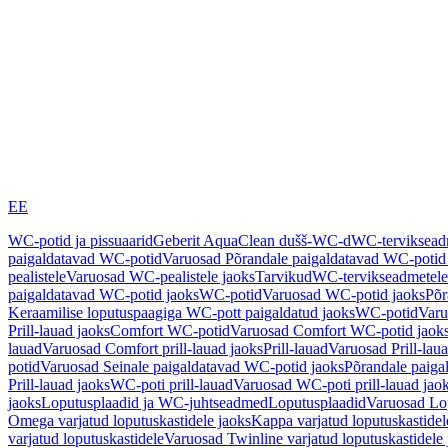
EE
WC-potid ja pissuaarid
Geberit AquaClean dušš-WC-d
WC-terviksea
paigaldatavad WC-potid
Varuosad Põrandale paigaldatavad WC-potid
pealistele
Varuosad WC-pealistele jaoks
Tarvikud
WC-tervikseadmetele
paigaldatavad WC-potid jaoks
WC-potid
Varuosad WC-potid jaoks
Põr
Keraamilise loputuspaagiga WC-pott paigaldatud jaoks
WC-potid
Varu
Prill-lauad jaoks
Comfort WC-potid
Varuosad Comfort WC-potid jaok
lauad
Varuosad Comfort prill-lauad jaoks
Prill-lauad
Varuosad Prill-lau
potid
Varuosad Seinale paigaldatavad WC-potid jaoks
Põrandale paiga
Prill-lauad jaoks
WC-poti prill-lauad
Varuosad WC-poti prill-lauad jao
jaoks
Loputusplaadid ja WC-juhtseadmed
Loputusplaadid
Varuosad Lop
Omega varjatud loputuskastidele jaoks
Kappa varjatud loputuskastidel
varjatud loputuskastidele
Varuosad Twinline varjatud loputuskastidele 