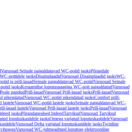
d
Varuosad Seinale paigaldatavad WC-potid jaoks
Põrandale
WC-pottidele jaoks
Disainplaadid
Varuosad Disainplaadid jaoks
WC-
tid ja prill-lauad
Seinale paigaldatavad WC-potid
Varuosad Seinale
potid jaoks
Keraamilise loputuspaagiga WC-pott paigaldatud
Varuosad
Peale pandud
Prill-lauad
Varuosad Prill-lauad jaoks
Prill-lauad
Varuosad
d pikendatud
Varuosad WC-potid pikendatud jaoks
Comfort prill-
 lastele
Varuosad WC-potid lastele jaoks
Seinale paigaldatavad WC-
rill-lauad lastele
Varuosad Prill-lauad lastele jaoks
Prill-lauad
Varuosad
ideed jaoks
Põrandapealsed bideed
Tarvikud
Varuosad Tarvikud
tud loputuskastidele jaoks
Omega varjatud loputuskastidele
Varuosad
kastidele
Varuosad Delta varjatud loputuskastidele jaoks
Twinline
ivitusega
Varuosad WC-juhtseadmed loputuse elektroonilise