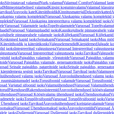
oks
Süvistatavad valamud
Nurk-valamud
Valamud Comfort
Valamud laste
ud
Mitmeotstarbelised valamud
Kipsist kogumisvalamu
Valamud klassiru
arvikud
Äravoolu kate
Käterätihoidik
Kinnitusmaterjal
Dekoratiivkatted
A
uskapiga valamu komplektid
Varuosad Aluskapiga valamu komplektid j
mplektid
Varuosad Aluskapiga integreeritava valamu komplektid jaoks
V
ele
Varuosad Valamutele jaoks
Topeltvalamutele
Varuosad Topeltvalamut
laadid
Varuosad Valamuplaadid jaoks
Kausikujulisele pinnapealsele val
ujulisele pinnapealsele valamule jaoks
Küljekapid
Varuosad Küljekapid
 Keskmised kapid jaoks
Seinakapid
Varuosad Seinakapid jaoks
Muu möö
d
Käterätihoidik ja käterätikonks
Valguselemendid
Käepidemed
Jalgade k
lid jaoks
Integreeritud valgustusega
Varuosad Integreeritud valgustusega
algustuseta
Varuosad Integreeritud valgustuseta jaoks
Tarvikud
Valgusel
gistid jaoks
Paigaldus valamule, võrgutoide
Varuosad Paigaldus valamul
toide
Varuosad Paigaldus valamule, generaatoritoide jaoks
Paigaldus val
osad Seinale paigaldus, patareitoide jaoks
Seinale paigaldus, generaator
 käepidemega segisti jaoks
Tarvikud
Varuosad Tarvikud jaoks
Valamusegi
luühendused valamu jaoks
Varuosad Äravooluühendused valamu jaoks 
 ruumisäästumudel jaoks
Torusifoonid valamule
Varuosad Torusifoonid 
osad Varjatud sifoonid jaoks
Valamuühendused
Varuosad Valamuühend
torud
Pikendused
Rakendussüsteemid
Äravooluühendused köögivalamut
 ühendused
Varuosad Köögivalamu ühendused jaoks
Ühendusotsakud
Va
admetele jaoks
Torupõlvsifoonid
Varuosad Torupõlvsifoonid jaoks
Varja
 Ühendused jaoks
Tarvikud
Äravooluühendused koristajavalamule
Varuo
sotsakud
Varuosad Ühendusotsakud jaoks
Äravooluventiilid
Varuosad Är
dele jaoks
Duširennid
Varuosad Duširennid jaoks
Tarvikud duširennidel