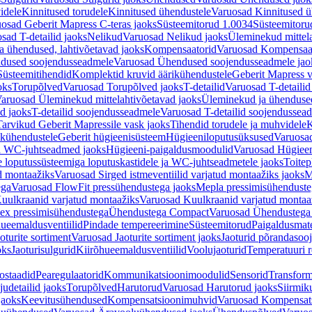
idele
Kinnitused torudele
Kinnitused ühendustele
Varuosad Kinnitused ü
osad Geberit Mapress C-teras jaoks
Süsteemitorud 1.0034
Süsteemitoru
sad T-detailid jaoks
Nelikud
Varuosad Nelikud jaoks
Üleminekud mittel
 ühendused, lahtivõetavad jaoks
Kompensaatorid
Varuosad Kompensaat
dused soojendusseadmele
Varuosad Ühendused soojendusseadmele jao
Süsteemitihendid
Komplektid kruvid äärikühendustele
Geberit Mapress 
oks
Torupõlved
Varuosad Torupõlved jaoks
T-detailid
Varuosad T-detailid
aruosad Üleminekud mittelahtivõetavad jaoks
Üleminekud ja ühendused
d jaoks
T-detailid soojendusseadmele
Varuosad T-detailid soojendussea
arvikud Geberit Mapressile vask jaoks
Tihendid torudele ja muhvidele
K
ikühendustele
Geberit hügieenisüsteem
Hügieeniloputusüksused
Varuosa
ja WC-juhtseadmed jaoks
Hügieeni-paigaldusmoodulid
Varuosad Hügieen
e loputussüsteemiga loputuskastidele ja WC-juhtseadmetele jaoks
Toitep
ud montaažiks
Varuosad Sirged istmeventiilid varjatud montaažiks jaoks
M
ega
Varuosad FlowFit pressühendustega jaoks
Mepla pressimisühendust
uulkraanid varjatud montaažiks
Varuosad Kuulkraanid varjatud montaa
ex pressimisühendustega
Ühendustega Compact
Varuosad Ühendustega
ueemaldusventiilid
Pindade tempereerimine
Süsteemitorud
Paigaldusmate
oturite sortiment
Varuosad Jaoturite sortiment jaoks
Jaoturid põrandasoo
oks
Jaoturisulgurid
Kiirõhueemaldusventiilid
Voolujaoturid
Temperatuuri 
ostaadid
Pearegulaatorid
Kommunikatsioonimoodulid
Sensorid
Transform
udetailid jaoks
Torupõlved
Harutorud
Varuosad Harutorud jaoks
Siirmik
jaoks
Keevitusühendused
Kompensatsioonimuhvid
Varuosad Kompensat