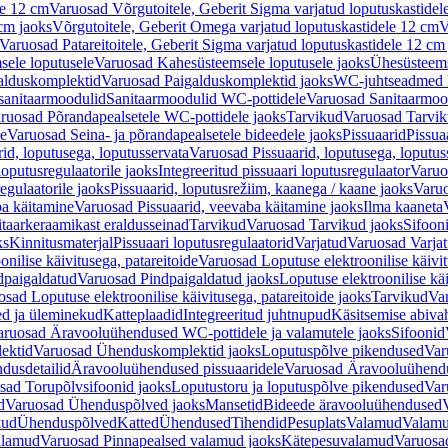
le 12 cm
Varuosad Võrgutoitele, Geberit Sigma varjatud loputuskastidel
 cm jaoks
Võrgutoitele, Geberit Omega varjatud loputuskastidele 12 cm
V
Varuosad Patareitoitele, Geberit Sigma varjatud loputuskastidele 12 cm
ele loputusele
Varuosad Kahesüsteemsele loputusele jaoks
Ühesüsteems
alduskomplektid
Varuosad Paigalduskomplektid jaoks
WC-juhtseadmed lo
sanitaarmoodulid
Sanitaarmoodulid WC-pottidele
Varuosad Sanitaarmoo
ruosad Põrandapealsetele WC-pottidele jaoks
Tarvikud
Varuosad Tarvik
le
Varuosad Seina- ja põrandapealsetele bideedele jaoks
Pissuaarid
Pissua
rid, loputusega, loputusservata
Varuosad Pissuaarid, loputusega, loputus
oputusregulaatorile jaoks
Integreeritud pissuaari loputusregulaator
Varuos
egulaatorile jaoks
Pissuaarid, loputusrežiim, kaanega / kaane jaoks
Varuo
ba käitamine
Varuosad Pissuaarid, veevaba käitamine jaoks
Ilma kaaneta
itaarkeraamikast eraldusseinad
Tarvikud
Varuosad Tarvikud jaoks
Sifooni
ks
Kinnitusmaterjal
Pissuaari loputusregulaatorid
Varjatud
Varuosad Varjat
onilise käivitusega, patareitoide
Varuosad Loputuse elektroonilise käivit
dpaigaldatud
Varuosad Pindpaigaldatud jaoks
Loputuse elektroonilise kä
sad Loputuse elektroonilise käivitusega, patareitoide jaoks
Tarvikud
Va
ed ja üleminekud
Katteplaadid
Integreeritud juhtnupud
Käsitsemise abiva
aruosad Äravooluühendused WC-pottidele ja valamutele jaoks
Sifoonid
ektid
Varuosad Ühenduskomplektid jaoks
Loputuspõlve pikendused
Var
dusdetailid
Äravooluühendused pissuaaridele
Varuosad Äravooluühendus
sad Torupõlvsifoonid jaoks
Loputustoru ja loputuspõlve pikendused
Var
d
Varuosad Ühenduspõlved jaoks
Mansetid
Bideede äravooluühendused
kud
Ühenduspõlved
Katted
Ühendused
Tihendid
Pesuplats
Valamud
Valam
alamud
Varuosad Pinnapealsed valamud jaoks
Kätepesuvalamud
Varuosa