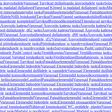
a äravooludele
Varuosad Tarvikud dušipõranda äravooludele jaoks
Sein
ja madalad dušialused
Varuosad Kõrged ja madalad dušialused jaoks
Min
d mineraalmaterjalist jaoks
Paigalduselemendid
Varuosad Paigalduselem
uššidele
Nišši hoiukastid
Tarvikud
Vannid
Vannid sanitaarakrüülist
Ristkül
einaankrute komplektid
Tarvikud
Remondikomplektid
Täiendavad tarvik
s
Äravoolu kattega
Varuosad Äravoolu kattega jaoks
Äravoolu katteta
Var
d dušialustele, d62 jaoks
Äravoolu kattega
Varuosad Äravoolu kattega
90
Varuosad Äravooluühendused dušialustele, d90 jaoks
Äravoolu katte
avooluühendused vannidele, d52
Varuosad Äravooluühendused vannide
d pöördrakendusele jaoks
Pöördrakenduse ja juurdevooluga
Varuosad Pö
akendusele ja juurdevoolule jaoks
Surverakendusega PushControl
Varu
ndusele PushControl jaoks
Ventiilkorgiga
Varuosad Ventiilkorgiga jaoks
ruosad Varjatud torukatkesti jaoks
Veeühendused
Installatsiooni- ja lop
kud
Varuosad Tarvikud jaoks
Paigalduselemendid
Varuosad Paigaldusele
jaoks
Elemendid bideedele
Varuosad Elemendid bideedele jaoks
Elemend
ele jaoks
Elemendid duššidele ja vannidele
Varuosad Elemendid duššide
mendid konsoolkoormustele
Varuosad Elemendid konsoolkoormustele j
heliisolatsioonile
Laudised
Paigalduselemendid
Varuosad Paigalduselem
jaoks
Elemendid bideedele
Varuosad Elemendid bideedele jaoks
Elemend
ele jaoks
Elemendid segistitele ja seadmetele
Varuosad Elemendid segisti
le jaoks
Elemendid konsoolkoormustele
Tarvikud
Varuosad Tarvikud ja
ix
Paigalduselemendid
Varuosad Paigalduselemendid jaoks
Elemendid WC
Varuosad Elemendid bideedele jaoks
Elemendid pissuaaridele
Varuosad 
avad loputuskastid
Nähtavad loputuskastid WC-pottidele, plastist
Varuos
inal jaoks
Madalal ja poolkõrgel, seinal
Varuosad Madalal ja poolkõrgel, 