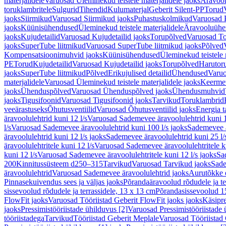
materjalidele
Varuosad Üleminekud teistele materjalidele jaoks
Äravoo
toruklambritele
Sulgurid
Tihendid
Kulumaterjal
Geberit Silent-PP
Torud
jaoks
Siirmikud
Varuosad Siirmikud jaoks
Puhastuskolmikud
Varuosad 
jaoks
Küünisühendused
Üleminekud teistele materjalidele
Äravooluühe
jaoks
Kujudetailid
Varuosad Kujudetailid jaoks
Torupõlved
Varuosad To
jaoks
SuperTube liitmikud
Varuosad SuperTube liitmikud jaoks
Põlved
Kompensatsioonimuhvid jaoks
Küünisühendused
Üleminekud teistele 
PE
Torud
Kujudetailid
Varuosad Kujudetailid jaoks
Torupõlved
Harutor
jaoks
SuperTube liitmikud
Põlved
Erikujulised detailid
Ühendused
Varuo
materjalidele
Varuosad Üleminekud teistele materjalidele jaoks
Keerme
jaoks
Ühenduspõlved
Varuosad Ühenduspõlved jaoks
Ühendusmuhvid
jaoks
Tigusifoonid
Varuosad Tigusifoonid jaoks
Tarvikud
Toruklambrid
veeärastuseks
Õhutusventiilid
Varuosad Õhutusventiilid jaoks
Energia t
äravoolulehtrid kuni 12 l/s
Varuosad Sademevee äravoolulehtrid kuni 1
l/s
Varuosad Sademevee äravoolulehtrid kuni 100 l/s jaoks
Sademevee ä
äravoolulehtrid kuni 12 l/s jaoks
Sademevee äravoolulehtrid kuni 25 l/
äravoolulehtritele kuni 12 l/s
Varuosad Sademevee äravoolulehtritele ku
kuni 12 l/s
Varuosad Sademevee äravoolulehtritele kuni 12 l/s jaoks
Sa
200
Kinnitussüsteem d250–315
Tarvikud
Varuosad Tarvikud jaoks
Sade
äravoolulehtrid
Varuosad Sademevee äravoolulehtrid jaoks
Aurutõkke 
Pinnasekuivendus sees ja väljas jaoks
Põrandaäravoolud rõdudele ja te
sissevoolud rõdudele ja terrassidele, 13 x 13 cm
Põrandasissevoolud 1
FlowFit jaoks
Varuosad Tööriistad Geberit FlowFit jaoks jaoks
Käsipre
jaoks
Pressimistööriistade ühilduvus [2]
Varuosad Pressimistööriistade 
tööriistadega
Tarvikud
Tööriistad Geberit Meplale
Varuosad Tööriistad 