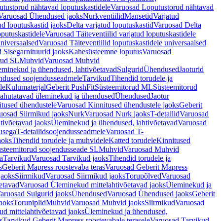
tustorud nähtavad loputuskastidele
Varuosad Loputustorud nähtavad
Varuosad Ühendused jaoks
Nurkventiilid
Mansetid
Varjatud
d loputuskastid jaoks
Delta varjatud loputuskastid
Varuosad Delta
oputuskastidele
Varuosad Täiteventiilid varjatud loputuskastidele
universaalsed
Varuosad Täiteventiilid loputuskastidele universaalsed
 Sisegarnituurid jaoks
Kahesüsteemne loputus
Varuosad
rud SL
Muhvid
Varuosad Muhvid
eminekud ja ühendused, lahtivõetavad
Sulgurid
Ühendused
Jaoturid
dused soojendusseadmele
Tarvikud
Tihendid torudele ja
le
Kulumaterjal
Geberit PushFit
Süsteemitorud ML
Süsteemitorud
ahutatavad üleminekud ja ühendused
Ühendused
Jaotur
itused ühendustele
Varuosad Kinnitused ühendustele jaoks
Geberit
uosad Siirmikud jaoks
Nurk
Varuosad Nurk jaoks
T-detailid
Varuosad
tivõetavad jaoks
Üleminekud ja ühendused, lahtivõetavad
Varuosad
usega
T-detailidsoojendusseadmele
Varuosad T-
aoks
Tihendid torudele ja muhvidele
Katted torudele
Kinnitused
steemitorud soojendusseade SL
Muhvid
Varuosad Muhvid
a
Tarvikud
Varuosad Tarvikud jaoks
Tihendid torudele ja
s
Geberit Mapress roostevaba teras
Varuosad Geberit Mapress
jaoks
Siirmikud
Varuosad Siirmikud jaoks
Torupõlved
Varuosad
etavad
Varuosad Üleminekud mittelahtivõetavad jaoks
Üleminekud ja
aruosad Sulgurid jaoks
Ühendused
Varuosad Ühendused jaoks
Geberit
aoks
Toruniplid
Muhvid
Varuosad Muhvid jaoks
Siirmikud
Varuosad
d mittelahtivõetavad jaoks
Üleminekud ja ühendused,
s
Tarvikud Geberit Mapress roostevabale terasele
Varuosad Tarvikud