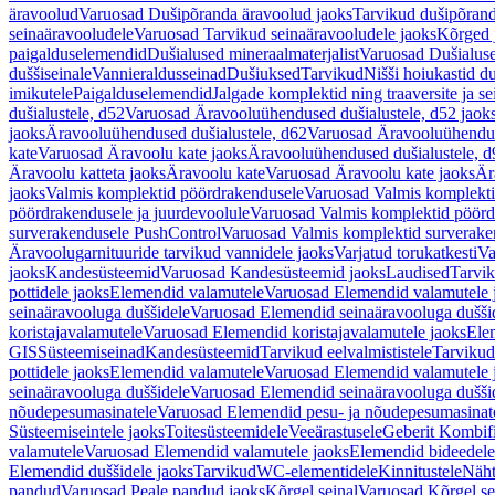
äravoolud
Varuosad Dušipõranda äravoolud jaoks
Tarvikud dušipõrand
seinaäravooludele
Varuosad Tarvikud seinaäravooludele jaoks
Kõrged 
paigalduselemendid
Dušialused mineraalmaterjalist
Varuosad Dušialuse
duššiseinale
Vannieraldusseinad
Dušiuksed
Tarvikud
Nišši hoiukastid d
imikutele
Paigalduselemendid
Jalgade komplektid ning traaversite ja s
dušialustele, d52
Varuosad Äravooluühendused dušialustele, d52 jaok
jaoks
Äravooluühendused dušialustele, d62
Varuosad Äravooluühenduse
kate
Varuosad Äravoolu kate jaoks
Äravooluühendused dušialustele, d
Äravoolu katteta jaoks
Äravoolu kate
Varuosad Äravoolu kate jaoks
Är
jaoks
Valmis komplektid pöördrakendusele
Varuosad Valmis komplekti
pöördrakendusele ja juurdevoolule
Varuosad Valmis komplektid pöördr
surverakendusele PushControl
Varuosad Valmis komplektid surverake
Äravoolugarnituuride tarvikud vannidele jaoks
Varjatud torukatkesti
Va
jaoks
Kandesüsteemid
Varuosad Kandesüsteemid jaoks
Laudised
Tarvi
pottidele jaoks
Elemendid valamutele
Varuosad Elemendid valamutele 
seinaäravooluga duššidele
Varuosad Elemendid seinaäravooluga duššid
koristajavalamutele
Varuosad Elemendid koristajavalamutele jaoks
Ele
GIS
Süsteemiseinad
Kandesüsteemid
Tarvikud eelvalmististele
Tarvikud 
pottidele jaoks
Elemendid valamutele
Varuosad Elemendid valamutele 
seinaäravooluga duššidele
Varuosad Elemendid seinaäravooluga duššid
nõudepesumasinatele
Varuosad Elemendid pesu- ja nõudepesumasinate
Süsteemiseintele jaoks
Toitesüsteemidele
Veeärastusele
Geberit Kombif
valamutele
Varuosad Elemendid valamutele jaoks
Elemendid bideedele
Elemendid duššidele jaoks
Tarvikud
WC-elementidele
Kinnitustele
Näht
pandud
Varuosad Peale pandud jaoks
Kõrgel seinal
Varuosad Kõrgel se