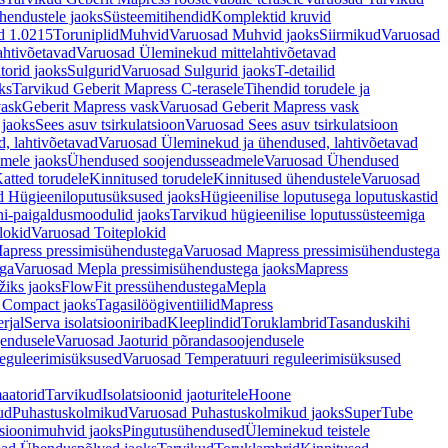
hendustele jaoks
Süsteemitihendid
Komplektid kruvid
d 1.0215
Toruniplid
Muhvid
Varuosad Muhvid jaoks
Siirmikud
Varuosad
ahtivõetavad
Varuosad Üleminekud mittelahtivõetavad
orid jaoks
Sulgurid
Varuosad Sulgurid jaoks
T-detailid
ks
Tarvikud Geberit Mapress C-terasele
Tihendid torudele ja
vask
Geberit Mapress vask
Varuosad Geberit Mapress vask
 jaoks
Sees asuv tsirkulatsioon
Varuosad Sees asuv tsirkulatsioon
, lahtivõetavad
Varuosad Üleminekud ja ühendused, lahtivõetavad
dmele jaoks
Ühendused soojendusseadmele
Varuosad Ühendused
atted torudele
Kinnitused torudele
Kinnitused ühendustele
Varuosad
d Hügieeniloputusüksused jaoks
Hügieenilise loputusega loputuskastid
i-paigaldusmoodulid jaoks
Tarvikud hügieenilise loputussüsteemiga
lokid
Varuosad Toiteplokid
apress pressimisühendustega
Varuosad Mapress pressimisühendustega
ega
Varuosad Mepla pressimisühendustega jaoks
Mapress
žiks jaoks
FlowFit pressühendustega
Mepla
 Compact jaoks
Tagasilöögiventiilid
Mapress
rjal
Serva isolatsiooniribad
Kleeplindid
Toruklambrid
Tasanduskihi
jendusele
Varuosad Jaoturid põrandasoojendusele
reguleerimisüksused
Varuosad Temperatuuri reguleerimisüksused
aatorid
Tarvikud
Isolatsioonid jaoturitele
Hoone
ud
Puhastuskolmikud
Varuosad Puhastuskolmikud jaoks
SuperTube
sioonimuhvid jaoks
Pingutusühendused
Üleminekud teistele