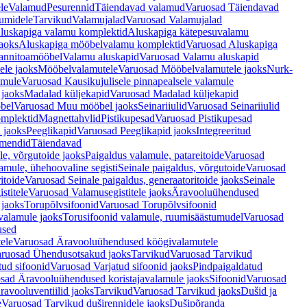
le
Valamud
Pesurennid
Täiendavad valamud
Varuosad Täiendavad
umidele
Tarvikud
Valamujalad
Varuosad Valamujalad
luskapiga valamu komplektid
Aluskapiga kätepesuvalamu
aoks
Aluskapiga mööbelvalamu komplektid
Varuosad Aluskapiga
annitoamööbel
Valamu aluskapid
Varuosad Valamu aluskapid
ele jaoks
Mööbelvalamutele
Varuosad Mööbelvalamutele jaoks
Nurk-
amule
Varuosad Kausikujulisele pinnapealsele valamule
 jaoks
Madalad küljekapid
Varuosad Madalad küljekapid
bel
Varuosad Muu mööbel jaoks
Seinariiulid
Varuosad Seinariiulid
omplektid
Magnettahvlid
Pistikupesad
Varuosad Pistikupesad
 jaoks
Peeglikapid
Varuosad Peeglikapid jaoks
Integreeritud
emendid
Täiendavad
e, võrgutoide jaoks
Paigaldus valamule, patareitoide
Varuosad
amule, ühehoovaline segisti
Seinale paigaldus, võrgutoide
Varuosad
itoide
Varuosad Seinale paigaldus, generaatoritoide jaoks
Seinale
stitele
Varuosad Valamusegistitele jaoks
Äravooluühendused
jaoks
Torupõlvsifoonid
Varuosad Torupõlvsifoonid
valamule jaoks
Torusifoonid valamule, ruumisäästumudel
Varuosad
used
ele
Varuosad Äravooluühendused köögivalamutele
ruosad Ühendusotsakud jaoks
Tarvikud
Varuosad Tarvikud
tud sifoonid
Varuosad Varjatud sifoonid jaoks
Pindpaigaldatud
sad Äravooluühendused koristajavalamule jaoks
Sifoonid
Varuosad
avooluventiilid jaoks
Tarvikud
Varuosad Tarvikud jaoks
Dušid ja
e
Varuosad Tarvikud duširennidele jaoks
Dušipõranda