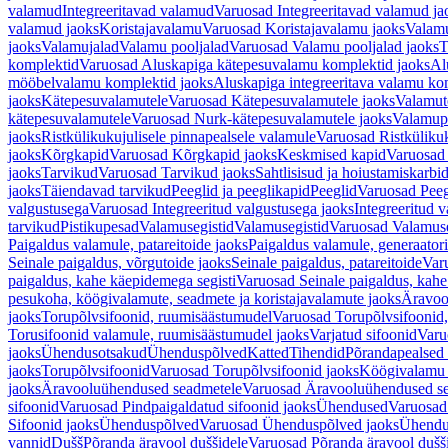
valamud
Integreeritavad valamud
Varuosad Integreeritavad valamud ja
valamud jaoks
Koristajavalamu
Varuosad Koristajavalamu jaoks
Valam
jaoks
Valamujalad
Valamu pooljalad
Varuosad Valamu pooljalad jaoks
T
komplektid
Varuosad Aluskapiga kätepesuvalamu komplektid jaoks
Al
mööbelvalamu komplektid jaoks
Aluskapiga integreeritava valamu ko
jaoks
Kätepesuvalamutele
Varuosad Kätepesuvalamutele jaoks
Valamut
kätepesuvalamutele
Varuosad Nurk-kätepesuvalamutele jaoks
Valamup
jaoks
Ristkülikukujulisele pinnapealsele valamule
Varuosad Ristkülikuk
jaoks
Kõrgkapid
Varuosad Kõrgkapid jaoks
Keskmised kapid
Varuosad
jaoks
Tarvikud
Varuosad Tarvikud jaoks
Sahtlisisud ja hoiustamiskarbi
jaoks
Täiendavad tarvikud
Peeglid ja peeglikapid
Peeglid
Varuosad Peeg
valgustusega
Varuosad Integreeritud valgustusega jaoks
Integreeritud v
tarvikud
Pistikupesad
Valamusegistid
Valamusegistid
Varuosad Valamuse
Paigaldus valamule, patareitoide jaoks
Paigaldus valamule, generaatori
Seinale paigaldus, võrgutoide jaoks
Seinale paigaldus, patareitoide
Varu
paigaldus, kahe käepidemega segisti
Varuosad Seinale paigaldus, kahe
pesukoha, köögivalamute, seadmete ja koristajavalamute jaoks
Äravoo
jaoks
Torupõlvsifoonid, ruumisäästumudel
Varuosad Torupõlvsifoonid,
Torusifoonid valamule, ruumisäästumudel jaoks
Varjatud sifoonid
Varu
jaoks
Ühendusotsakud
Ühenduspõlved
Katted
Tihendid
Põrandapealsed 
jaoks
Torupõlvsifoonid
Varuosad Torupõlvsifoonid jaoks
Köögivalamu
jaoks
Äravooluühendused seadmetele
Varuosad Äravooluühendused se
sifoonid
Varuosad Pindpaigaldatud sifoonid jaoks
Ühendused
Varuosad
Sifoonid jaoks
Ühenduspõlved
Varuosad Ühenduspõlved jaoks
Ühendu
vannid
Dušš
Põranda äravool duššidele
Varuosad Põranda äravool dušši