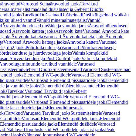
aäravoolud
Varuosad Seinaäravoolud jaoks
Tarvikud
eraalmaterjalist madalad dušialused ja Geberit Duofix
endid jaoks
Tarvikud
Dušiseinad
Dušiseinad
Duši külgseinad walk-in
ikukujulised vannid
Vannid mineraalmaterjalist
Vannid
ud
Äravooluühendused duššide ja vannide jaoks
Äravooluühendused
uosad Äravoolu katteta jaoks
Äravoolu kate
Varuosad Äravoolu kate
 jaoks
Äravoolu katteta
Varuosad Äravoolu katteta jaoks
Äravoolu
ga
Varuosad Äravoolu kattega jaoks
Äravoolu katteta
Varuosad
le, d52 jaoks
Pöördrakendusega
Varuosad Pöördrakendusega
ördrakenduse ja juurdevooluga jaoks
Valmis komplektid
osad Surverakendusega PushControl jaoks
Valmis komplektid
Äravoolugarnituuride tarvikud vannidele
Varuosad
utussüsteemid
Geberit Duofix
Süsteemiseinad
Varuosad Süsteemiseinad
mendid jaoks
Elemendid WC-pottidele
Varuosad Elemendid WC-
id pissuaaridele
Varuosad Elemendid pissuaaridele jaoks
Elemendid
le ja vannidele jaoks
Elemendid dušieraldusseintele
Elemendid
aoks
Tarvikud
Varuosad Tarvikud jaoks
Geberit
endid jaoks
Elemendid WC-pottidele
Varuosad Elemendid WC-
id pissuaaridele
Varuosad Elemendid pissuaaridele jaoks
Elemendid
tele ja seadmetele jaoks
Elemendid pesu- ja
oks
Tarvikud
Varuosad Tarvikud jaoks
Süsteemiseintele
Varuosad
-pottidele
Varuosad Elemendid WC-pottidele jaoks
Elemendid
Elemendid pissuaaridele jaoks
Elemendid duššidele
Varuosad
ad Nähtavad loputuskastid WC-pottidele, plastist jaoks
Peale
seinal jaoks
Nähtavad loputuskastid WC-pottidele,