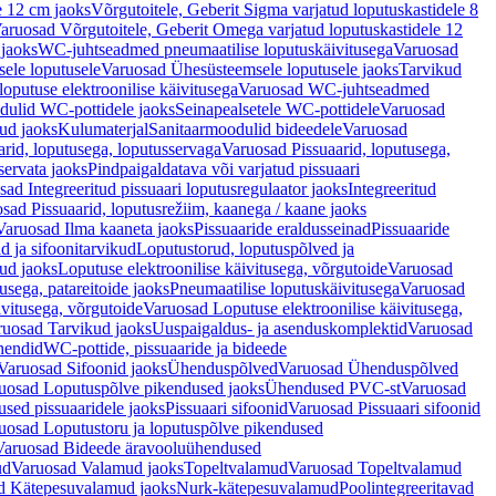
e 12 cm jaoks
Võrgutoitele, Geberit Sigma varjatud loputuskastidele 8
aruosad Võrgutoitele, Geberit Omega varjatud loputuskastidele 12
 jaoks
WC-juhtseadmed pneumaatilise loputuskäivitusega
Varuosad
ele loputusele
Varuosad Ühesüsteemsele loputusele jaoks
Tarvikud
putuse elektroonilise käivitusega
Varuosad WC-juhtseadmed
dulid WC-pottidele jaoks
Seinapealsetele WC-pottidele
Varuosad
ud jaoks
Kulumaterjal
Sanitaarmoodulid bideedele
Varuosad
arid, loputusega, loputusservaga
Varuosad Pissuaarid, loputusega,
servata jaoks
Pindpaigaldatava või varjatud pissuaari
ad Integreeritud pissuaari loputusregulaator jaoks
Integreeritud
sad Pissuaarid, loputusrežiim, kaanega / kaane jaoks
Varuosad Ilma kaaneta jaoks
Pissuaaride eraldusseinad
Pissuaaride
d ja sifoonitarvikud
Loputustorud, loputuspõlved ja
ud jaoks
Loputuse elektroonilise käivitusega, võrgutoide
Varuosad
usega, patareitoide jaoks
Pneumaatilise loputuskäivitusega
Varuosad
ivitusega, võrgutoide
Varuosad Loputuse elektroonilise käivitusega,
ruosad Tarvikud jaoks
Uuspaigaldus- ja asenduskomplektid
Varuosad
hendid
WC-pottide, pissuaaride ja bideede
Varuosad Sifoonid jaoks
Ühenduspõlved
Varuosad Ühenduspõlved
uosad Loputuspõlve pikendused jaoks
Ühendused PVC-st
Varuosad
ed pissuaaridele jaoks
Pissuaari sifoonid
Varuosad Pissuaari sifoonid
uosad Loputustoru ja loputuspõlve pikendused
Varuosad Bideede äravooluühendused
ud
Varuosad Valamud jaoks
Topeltvalamud
Varuosad Topeltvalamud
d Kätepesuvalamud jaoks
Nurk-kätepesuvalamud
Poolintegreeritavad