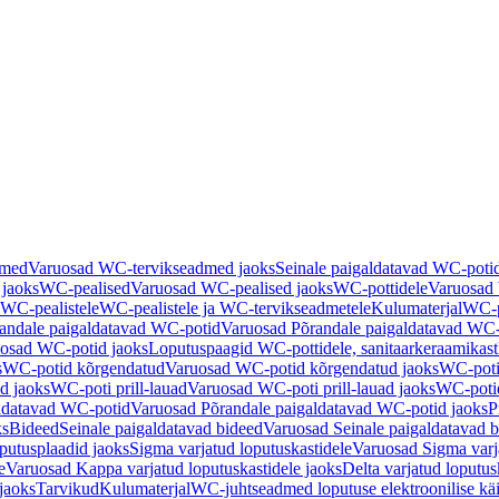
dmed
Varuosad WC-tervikseadmed jaoks
Seinale paigaldatavad WC-poti
 jaoks
WC-pealised
Varuosad WC-pealised jaoks
WC-pottidele
Varuosad 
WC-pealistele
WC-pealistele ja WC-tervikseadmetele
Kulumaterjal
WC-po
andale paigaldatavad WC-potid
Varuosad Põrandale paigaldatavad WC-
osad WC-potid jaoks
Loputuspaagid WC-pottidele, sanitaarkeraamikast
s
WC-potid kõrgendatud
Varuosad WC-potid kõrgendatud jaoks
WC-poti
ad jaoks
WC-poti prill-lauad
Varuosad WC-poti prill-lauad jaoks
WC-potid
ldatavad WC-potid
Varuosad Põrandale paigaldatavad WC-potid jaoks
P
ks
Bideed
Seinale paigaldatavad bideed
Varuosad Seinale paigaldatavad b
utusplaadid jaoks
Sigma varjatud loputuskastidele
Varuosad Sigma varja
e
Varuosad Kappa varjatud loputuskastidele jaoks
Delta varjatud loputus
jaoks
Tarvikud
Kulumaterjal
WC-juhtseadmed loputuse elektroonilise kä