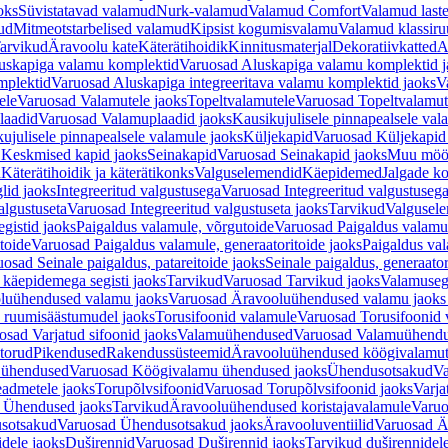
oks
Süvistatavad valamud
Nurk-valamud
Valamud Comfort
Valamud laste
ud
Mitmeotstarbelised valamud
Kipsist kogumisvalamu
Valamud klassiru
arvikud
Äravoolu kate
Käterätihoidik
Kinnitusmaterjal
Dekoratiivkatted
A
uskapiga valamu komplektid
Varuosad Aluskapiga valamu komplektid j
mplektid
Varuosad Aluskapiga integreeritava valamu komplektid jaoks
V
ele
Varuosad Valamutele jaoks
Topeltvalamutele
Varuosad Topeltvalamut
laadid
Varuosad Valamuplaadid jaoks
Kausikujulisele pinnapealsele val
ujulisele pinnapealsele valamule jaoks
Küljekapid
Varuosad Küljekapid
 Keskmised kapid jaoks
Seinakapid
Varuosad Seinakapid jaoks
Muu möö
d
Käterätihoidik ja käterätikonks
Valguselemendid
Käepidemed
Jalgade k
lid jaoks
Integreeritud valgustusega
Varuosad Integreeritud valgustusega
algustuseta
Varuosad Integreeritud valgustuseta jaoks
Tarvikud
Valgusel
gistid jaoks
Paigaldus valamule, võrgutoide
Varuosad Paigaldus valamul
toide
Varuosad Paigaldus valamule, generaatoritoide jaoks
Paigaldus val
osad Seinale paigaldus, patareitoide jaoks
Seinale paigaldus, generaator
 käepidemega segisti jaoks
Tarvikud
Varuosad Tarvikud jaoks
Valamusegi
luühendused valamu jaoks
Varuosad Äravooluühendused valamu jaoks 
 ruumisäästumudel jaoks
Torusifoonid valamule
Varuosad Torusifoonid 
osad Varjatud sifoonid jaoks
Valamuühendused
Varuosad Valamuühend
torud
Pikendused
Rakendussüsteemid
Äravooluühendused köögivalamut
 ühendused
Varuosad Köögivalamu ühendused jaoks
Ühendusotsakud
Va
admetele jaoks
Torupõlvsifoonid
Varuosad Torupõlvsifoonid jaoks
Varja
 Ühendused jaoks
Tarvikud
Äravooluühendused koristajavalamule
Varuo
sotsakud
Varuosad Ühendusotsakud jaoks
Äravooluventiilid
Varuosad Är
dele jaoks
Duširennid
Varuosad Duširennid jaoks
Tarvikud duširennidel