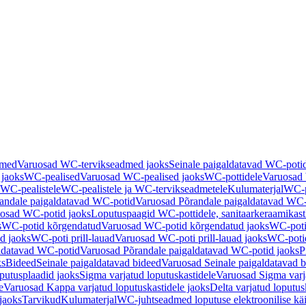
dmed
Varuosad WC-tervikseadmed jaoks
Seinale paigaldatavad WC-poti
 jaoks
WC-pealised
Varuosad WC-pealised jaoks
WC-pottidele
Varuosad 
WC-pealistele
WC-pealistele ja WC-tervikseadmetele
Kulumaterjal
WC-po
andale paigaldatavad WC-potid
Varuosad Põrandale paigaldatavad WC-
osad WC-potid jaoks
Loputuspaagid WC-pottidele, sanitaarkeraamikast
s
WC-potid kõrgendatud
Varuosad WC-potid kõrgendatud jaoks
WC-poti
ad jaoks
WC-poti prill-lauad
Varuosad WC-poti prill-lauad jaoks
WC-potid
ldatavad WC-potid
Varuosad Põrandale paigaldatavad WC-potid jaoks
P
ks
Bideed
Seinale paigaldatavad bideed
Varuosad Seinale paigaldatavad b
utusplaadid jaoks
Sigma varjatud loputuskastidele
Varuosad Sigma varja
e
Varuosad Kappa varjatud loputuskastidele jaoks
Delta varjatud loputus
jaoks
Tarvikud
Kulumaterjal
WC-juhtseadmed loputuse elektroonilise kä