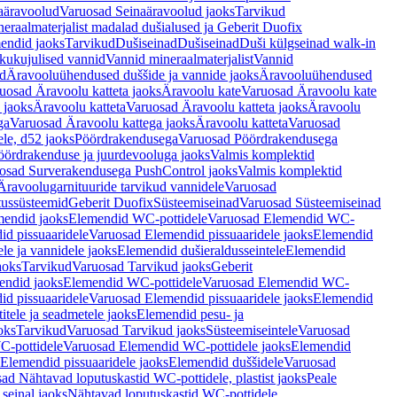
aäravoolud
Varuosad Seinaäravoolud jaoks
Tarvikud
eraalmaterjalist madalad dušialused ja Geberit Duofix
endid jaoks
Tarvikud
Dušiseinad
Dušiseinad
Duši külgseinad walk-in
ikukujulised vannid
Vannid mineraalmaterjalist
Vannid
ud
Äravooluühendused duššide ja vannide jaoks
Äravooluühendused
uosad Äravoolu katteta jaoks
Äravoolu kate
Varuosad Äravoolu kate
 jaoks
Äravoolu katteta
Varuosad Äravoolu katteta jaoks
Äravoolu
ga
Varuosad Äravoolu kattega jaoks
Äravoolu katteta
Varuosad
le, d52 jaoks
Pöördrakendusega
Varuosad Pöördrakendusega
ördrakenduse ja juurdevooluga jaoks
Valmis komplektid
osad Surverakendusega PushControl jaoks
Valmis komplektid
Äravoolugarnituuride tarvikud vannidele
Varuosad
utussüsteemid
Geberit Duofix
Süsteemiseinad
Varuosad Süsteemiseinad
mendid jaoks
Elemendid WC-pottidele
Varuosad Elemendid WC-
id pissuaaridele
Varuosad Elemendid pissuaaridele jaoks
Elemendid
le ja vannidele jaoks
Elemendid dušieraldusseintele
Elemendid
aoks
Tarvikud
Varuosad Tarvikud jaoks
Geberit
endid jaoks
Elemendid WC-pottidele
Varuosad Elemendid WC-
id pissuaaridele
Varuosad Elemendid pissuaaridele jaoks
Elemendid
tele ja seadmetele jaoks
Elemendid pesu- ja
oks
Tarvikud
Varuosad Tarvikud jaoks
Süsteemiseintele
Varuosad
-pottidele
Varuosad Elemendid WC-pottidele jaoks
Elemendid
Elemendid pissuaaridele jaoks
Elemendid duššidele
Varuosad
ad Nähtavad loputuskastid WC-pottidele, plastist jaoks
Peale
seinal jaoks
Nähtavad loputuskastid WC-pottidele,