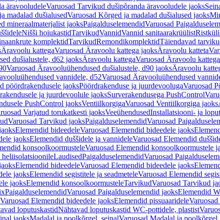
a äravooludele
Varuosad Tarvikud dušipõranda äravooludele jaoks
Sein
ja madalad dušialused
Varuosad Kõrged ja madalad dušialused jaoks
Min
d mineraalmaterjalist jaoks
Paigalduselemendid
Varuosad Paigalduselem
uššidele
Nišši hoiukastid
Tarvikud
Vannid
Vannid sanitaarakrüülist
Ristkül
einaankrute komplektid
Tarvikud
Remondikomplektid
Täiendavad tarvik
s
Äravoolu kattega
Varuosad Äravoolu kattega jaoks
Äravoolu katteta
Var
d dušialustele, d62 jaoks
Äravoolu kattega
Varuosad Äravoolu kattega
90
Varuosad Äravooluühendused dušialustele, d90 jaoks
Äravoolu katte
avooluühendused vannidele, d52
Varuosad Äravooluühendused vannide
d pöördrakendusele jaoks
Pöördrakenduse ja juurdevooluga
Varuosad Pö
akendusele ja juurdevoolule jaoks
Surverakendusega PushControl
Varu
ndusele PushControl jaoks
Ventiilkorgiga
Varuosad Ventiilkorgiga jaoks
ruosad Varjatud torukatkesti jaoks
Veeühendused
Installatsiooni- ja lop
kud
Varuosad Tarvikud jaoks
Paigalduselemendid
Varuosad Paigaldusele
jaoks
Elemendid bideedele
Varuosad Elemendid bideedele jaoks
Elemend
ele jaoks
Elemendid duššidele ja vannidele
Varuosad Elemendid duššide
mendid konsoolkoormustele
Varuosad Elemendid konsoolkoormustele j
heliisolatsioonile
Laudised
Paigalduselemendid
Varuosad Paigalduselem
jaoks
Elemendid bideedele
Varuosad Elemendid bideedele jaoks
Elemend
ele jaoks
Elemendid segistitele ja seadmetele
Varuosad Elemendid segisti
le jaoks
Elemendid konsoolkoormustele
Tarvikud
Varuosad Tarvikud ja
ix
Paigalduselemendid
Varuosad Paigalduselemendid jaoks
Elemendid WC
Varuosad Elemendid bideedele jaoks
Elemendid pissuaaridele
Varuosad 
avad loputuskastid
Nähtavad loputuskastid WC-pottidele, plastist
Varuos
inal jaoks
Madalal ja poolkõrgel, seinal
Varuosad Madalal ja poolkõrgel, 