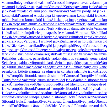
valamud
Integreeritavad valamud
Varuosad Integreeritavad valamud ja
valamud jaoks
Koristajavalamu
Varuosad Koristajavalamu jaoks
Valam
jaoks
Valamujalad
Valamu pooljalad
Varuosad Valamu pooljalad jaoks
T
komplektid
Varuosad Aluskapiga kätepesuvalamu komplektid jaoks
Al
mööbelvalamu komplektid jaoks
Aluskapiga integreeritava valamu ko
jaoks
Kätepesuvalamutele
Varuosad Kätepesuvalamutele jaoks
Valamut
kätepesuvalamutele
Varuosad Nurk-kätepesuvalamutele jaoks
Valamup
jaoks
Ristkülikukujulisele pinnapealsele valamule
Varuosad Ristkülikuk
jaoks
Kõrgkapid
Varuosad Kõrgkapid jaoks
Keskmised kapid
Varuosad
jaoks
Tarvikud
Varuosad Tarvikud jaoks
Sahtlisisud ja hoiustamiskarbi
jaoks
Täiendavad tarvikud
Peeglid ja peeglikapid
Peeglid
Varuosad Peeg
valgustusega
Varuosad Integreeritud valgustusega jaoks
Integreeritud v
tarvikud
Pistikupesad
Valamusegistid
Valamusegistid
Varuosad Valamuse
Paigaldus valamule, patareitoide jaoks
Paigaldus valamule, generaatori
Seinale paigaldus, võrgutoide jaoks
Seinale paigaldus, patareitoide
Varu
paigaldus, kahe käepidemega segisti
Varuosad Seinale paigaldus, kahe
pesukoha, köögivalamute, seadmete ja koristajavalamute jaoks
Äravoo
jaoks
Torupõlvsifoonid, ruumisäästumudel
Varuosad Torupõlvsifoonid,
Torusifoonid valamule, ruumisäästumudel jaoks
Varjatud sifoonid
Varu
jaoks
Ühendusotsakud
Ühenduspõlved
Katted
Tihendid
Põrandapealsed 
jaoks
Torupõlvsifoonid
Varuosad Torupõlvsifoonid jaoks
Köögivalamu
jaoks
Äravooluühendused seadmetele
Varuosad Äravooluühendused se
sifoonid
Varuosad Pindpaigaldatud sifoonid jaoks
Ühendused
Varuosad
Sifoonid jaoks
Ühenduspõlved
Varuosad Ühenduspõlved jaoks
Ühendu
vannid
Dušš
Põranda äravool duššidele
Varuosad Põranda äravool dušši