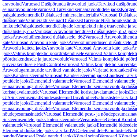
äravoolud
Varuosad Dušipõranda äravoolud jaoks
Tarvikud dušipõrand
seinaäravooludele
Varuosad Tarvikud seinaäravooludele jaoks
Kõrged 
paigalduselemendid
Dušialused mineraalmaterjalist
Varuosad Dušialuse
duššiseinale
Vannieraldusseinad
Dušiuksed
Tarvikud
Nišši hoiukastid d
imikutele
Paigalduselemendid
Jalgade komplektid ning traaversite ja s
dušialustele, d52
Varuosad Äravooluühendused dušialustele, d52 jaok
jaoks
Äravooluühendused dušialustele, d62
Varuosad Äravooluühenduse
kate
Varuosad Äravoolu kate jaoks
Äravooluühendused dušialustele, d
Äravoolu katteta jaoks
Äravoolu kate
Varuosad Äravoolu kate jaoks
Är
jaoks
Valmis komplektid pöördrakendusele
Varuosad Valmis komplekti
pöördrakendusele ja juurdevoolule
Varuosad Valmis komplektid pöördr
surverakendusele PushControl
Varuosad Valmis komplektid surverake
Äravoolugarnituuride tarvikud vannidele jaoks
Varjatud torukatkesti
Va
jaoks
Kandesüsteemid
Varuosad Kandesüsteemid jaoks
Laudised
Tarvi
pottidele jaoks
Elemendid valamutele
Varuosad Elemendid valamutele 
seinaäravooluga duššidele
Varuosad Elemendid seinaäravooluga duššid
koristajavalamutele
Varuosad Elemendid koristajavalamutele jaoks
Ele
GIS
Süsteemiseinad
Kandesüsteemid
Tarvikud eelvalmististele
Tarvikud 
pottidele jaoks
Elemendid valamutele
Varuosad Elemendid valamutele 
seinaäravooluga duššidele
Varuosad Elemendid seinaäravooluga duššid
nõudepesumasinatele
Varuosad Elemendid pesu- ja nõudepesumasinate
Süsteemiseintele jaoks
Toitesüsteemidele
Veeärastusele
Geberit Kombif
valamutele
Varuosad Elemendid valamutele jaoks
Elemendid bideedele
Elemendid duššidele jaoks
Tarvikud
WC-elementidele
Kinnitustele
Näht
pandud
Varuosad Peale pandud jaoks
Kõrgel seinal
Varuosad Kõrgel se