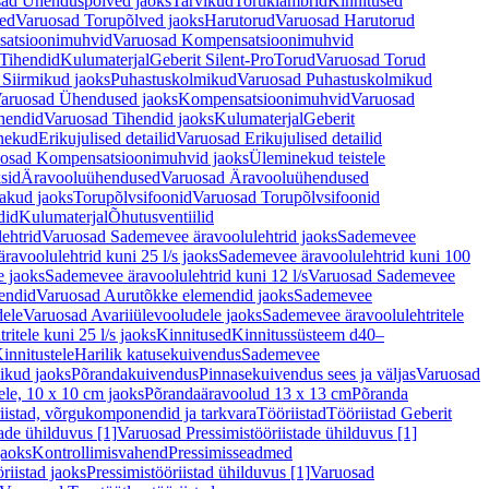
ad Ühenduspõlved jaoks
Tarvikud
Toruklambrid
Kinnitused
ed
Varuosad Torupõlved jaoks
Harutorud
Varuosad Harutorud
atsioonimuhvid
Varuosad Kompensatsioonimuhvid
Tihendid
Kulumaterjal
Geberit Silent-Pro
Torud
Varuosad Torud
Siirmikud jaoks
Puhastuskolmikud
Varuosad Puhastuskolmikud
aruosad Ühendused jaoks
Kompensatsioonimuhvid
Varuosad
hendid
Varuosad Tihendid jaoks
Kulumaterjal
Geberit
nekud
Erikujulised detailid
Varuosad Erikujulised detailid
osad Kompensatsioonimuhvid jaoks
Üleminekud teistele
sid
Äravooluühendused
Varuosad Äravooluühendused
akud jaoks
Torupõlvsifoonid
Varuosad Torupõlvsifoonid
did
Kulumaterjal
Õhutusventiilid
ehtrid
Varuosad Sademevee äravoolulehtrid jaoks
Sademevee
avoolulehtrid kuni 25 l/s jaoks
Sademevee äravoolulehtrid kuni 100
e jaoks
Sademevee äravoolulehtrid kuni 12 l/s
Varuosad Sademevee
endid
Varuosad Aurutõkke elemendid jaoks
Sademevee
dele
Varuosad Avariiülevooludele jaoks
Sademevee äravoolulehtritele
itele kuni 25 l/s jaoks
Kinnitused
Kinnitussüsteem d40–
innitustele
Harilik katusekuivendus
Sademevee
ikud jaoks
Põrandakuivendus
Pinnasekuivendus sees ja väljas
Varuosad
ele, 10 x 10 cm jaoks
Põrandaäravoolud 13 x 13 cm
Põranda
iistad, võrgukomponendid ja tarkvara
Tööriistad
Tööriistad Geberit
tade ühilduvus [1]
Varuosad Pressimistööriistade ühilduvus [1]
jaoks
Kontrollimisvahend
Pressimisseadmed
riistad jaoks
Pressimistööriistad ühilduvus [1]
Varuosad