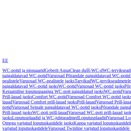
EE
WC-potid ja pissuaarid
Geberit AquaClean dušš-WC-d
WC-terviksea
paigaldatavad WC-potid
Varuosad Põrandale paigaldatavad WC-potid
pealistele
Varuosad WC-pealistele jaoks
Tarvikud
WC-tervikseadmetele
paigaldatavad WC-potid jaoks
WC-potid
Varuosad WC-potid jaoks
Põr
Keraamilise loputuspaagiga WC-pott paigaldatud jaoks
WC-potid
Varu
Prill-lauad jaoks
Comfort WC-potid
Varuosad Comfort WC-potid jaok
lauad
Varuosad Comfort prill-lauad jaoks
Prill-lauad
Varuosad Prill-lau
potid
Varuosad Seinale paigaldatavad WC-potid jaoks
Põrandale paiga
Prill-lauad jaoks
WC-poti prill-lauad
Varuosad WC-poti prill-lauad jao
jaoks
Loputusplaadid ja WC-juhtseadmed
Loputusplaadid
Varuosad Lop
Omega varjatud loputuskastidele jaoks
Kappa varjatud loputuskastidel
varjatud loputuskastidele
Varuosad Twinline varjatud loputuskastidele 