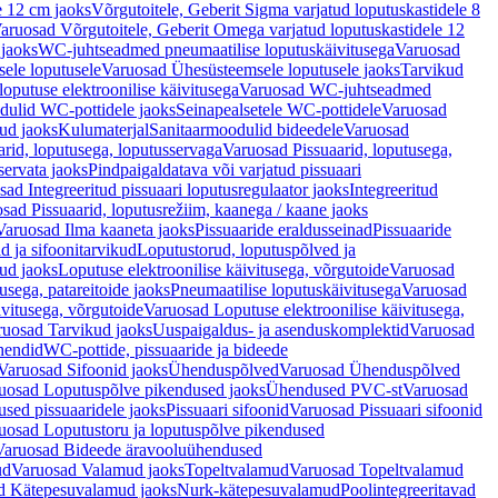
e 12 cm jaoks
Võrgutoitele, Geberit Sigma varjatud loputuskastidele 8
aruosad Võrgutoitele, Geberit Omega varjatud loputuskastidele 12
 jaoks
WC-juhtseadmed pneumaatilise loputuskäivitusega
Varuosad
ele loputusele
Varuosad Ühesüsteemsele loputusele jaoks
Tarvikud
putuse elektroonilise käivitusega
Varuosad WC-juhtseadmed
dulid WC-pottidele jaoks
Seinapealsetele WC-pottidele
Varuosad
ud jaoks
Kulumaterjal
Sanitaarmoodulid bideedele
Varuosad
arid, loputusega, loputusservaga
Varuosad Pissuaarid, loputusega,
servata jaoks
Pindpaigaldatava või varjatud pissuaari
ad Integreeritud pissuaari loputusregulaator jaoks
Integreeritud
sad Pissuaarid, loputusrežiim, kaanega / kaane jaoks
Varuosad Ilma kaaneta jaoks
Pissuaaride eraldusseinad
Pissuaaride
d ja sifoonitarvikud
Loputustorud, loputuspõlved ja
ud jaoks
Loputuse elektroonilise käivitusega, võrgutoide
Varuosad
usega, patareitoide jaoks
Pneumaatilise loputuskäivitusega
Varuosad
ivitusega, võrgutoide
Varuosad Loputuse elektroonilise käivitusega,
ruosad Tarvikud jaoks
Uuspaigaldus- ja asenduskomplektid
Varuosad
hendid
WC-pottide, pissuaaride ja bideede
Varuosad Sifoonid jaoks
Ühenduspõlved
Varuosad Ühenduspõlved
uosad Loputuspõlve pikendused jaoks
Ühendused PVC-st
Varuosad
ed pissuaaridele jaoks
Pissuaari sifoonid
Varuosad Pissuaari sifoonid
uosad Loputustoru ja loputuspõlve pikendused
Varuosad Bideede äravooluühendused
ud
Varuosad Valamud jaoks
Topeltvalamud
Varuosad Topeltvalamud
d Kätepesuvalamud jaoks
Nurk-kätepesuvalamud
Poolintegreeritavad