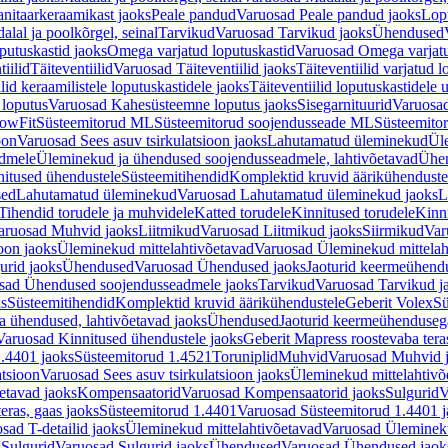
nitaarkeraamikast jaoks
Peale pandud
Varuosad Peale pandud jaoks
Lopu
alal ja poolkõrgel, seinal
Tarvikud
Varuosad Tarvikud jaoks
Ühendused
putuskastid jaoks
Omega varjatud loputuskastid
Varuosad Omega varjatu
tiilid
Täiteventiilid
Varuosad Täiteventiilid jaoks
Täiteventiilid varjatud l
lid keraamilistele loputuskastidele jaoks
Täiteventiilid loputuskastidele 
loputus
Varuosad Kahesüsteemne loputus jaoks
Sisegarnituurid
Varuosad
lowFit
Süsteemitorud ML
Süsteemitorud soojendusseade ML
Süsteemito
oon
Varuosad Sees asuv tsirkulatsioon jaoks
Lahutamatud üleminekud
Ül
admele
Üleminekud ja ühendused soojendusseadmele, lahtivõetavad
Ühen
itused ühendustele
Süsteemitihendid
Komplektid kruvid äärikühenduste
sed
Lahutamatud üleminekud
Varuosad Lahutamatud üleminekud jaoks
L
Tihendid torudele ja muhvidele
Katted torudele
Kinnitused torudele
Kinn
aruosad Muhvid jaoks
Liitmikud
Varuosad Liitmikud jaoks
Siirmikud
Var
oon jaoks
Üleminekud mittelahtivõetavad
Varuosad Üleminekud mittelah
urid jaoks
Ühendused
Varuosad Ühendused jaoks
Jaoturid keermeühend
sad Ühendused soojendusseadmele jaoks
Tarvikud
Varuosad Tarvikud j
ks
Süsteemitihendid
Komplektid kruvid äärikühendustele
Geberit Volex
Sü
 ühendused, lahtivõetavad jaoks
Ühendused
Jaoturid keermeühenduseg
Varuosad Kinnitused ühendustele jaoks
Geberit Mapress roostevaba tera
.4401 jaoks
Süsteemitorud 1.4521
Toruniplid
Muhvid
Varuosad Muhvid 
atsioon
Varuosad Sees asuv tsirkulatsioon jaoks
Üleminekud mittelahtivõ
etavad jaoks
Kompensaatorid
Varuosad Kompensaatorid jaoks
Sulgurid
V
eras, gaas jaoks
Süsteemitorud 1.4401
Varuosad Süsteemitorud 1.4401 j
sad T-detailid jaoks
Üleminekud mittelahtivõetavad
Varuosad Ülemineku
s
Sulgurid
Varuosad Sulgurid jaoks
Ühendused
Varuosad Ühendused jaok