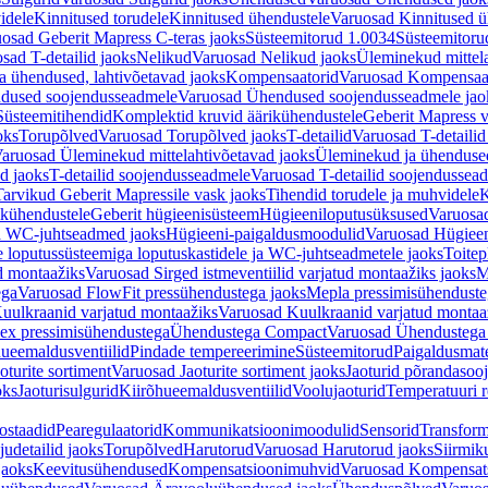
idele
Kinnitused torudele
Kinnitused ühendustele
Varuosad Kinnitused ü
osad Geberit Mapress C-teras jaoks
Süsteemitorud 1.0034
Süsteemitoru
sad T-detailid jaoks
Nelikud
Varuosad Nelikud jaoks
Üleminekud mittel
 ühendused, lahtivõetavad jaoks
Kompensaatorid
Varuosad Kompensaat
dused soojendusseadmele
Varuosad Ühendused soojendusseadmele jao
Süsteemitihendid
Komplektid kruvid äärikühendustele
Geberit Mapress 
oks
Torupõlved
Varuosad Torupõlved jaoks
T-detailid
Varuosad T-detailid
aruosad Üleminekud mittelahtivõetavad jaoks
Üleminekud ja ühendused
d jaoks
T-detailid soojendusseadmele
Varuosad T-detailid soojendussea
arvikud Geberit Mapressile vask jaoks
Tihendid torudele ja muhvidele
K
ikühendustele
Geberit hügieenisüsteem
Hügieeniloputusüksused
Varuosa
ja WC-juhtseadmed jaoks
Hügieeni-paigaldusmoodulid
Varuosad Hügieen
e loputussüsteemiga loputuskastidele ja WC-juhtseadmetele jaoks
Toitep
ud montaažiks
Varuosad Sirged istmeventiilid varjatud montaažiks jaoks
M
ega
Varuosad FlowFit pressühendustega jaoks
Mepla pressimisühendust
uulkraanid varjatud montaažiks
Varuosad Kuulkraanid varjatud montaa
ex pressimisühendustega
Ühendustega Compact
Varuosad Ühendustega
ueemaldusventiilid
Pindade tempereerimine
Süsteemitorud
Paigaldusmate
oturite sortiment
Varuosad Jaoturite sortiment jaoks
Jaoturid põrandasoo
oks
Jaoturisulgurid
Kiirõhueemaldusventiilid
Voolujaoturid
Temperatuuri 
ostaadid
Pearegulaatorid
Kommunikatsioonimoodulid
Sensorid
Transform
udetailid jaoks
Torupõlved
Harutorud
Varuosad Harutorud jaoks
Siirmik
jaoks
Keevitusühendused
Kompensatsioonimuhvid
Varuosad Kompensat