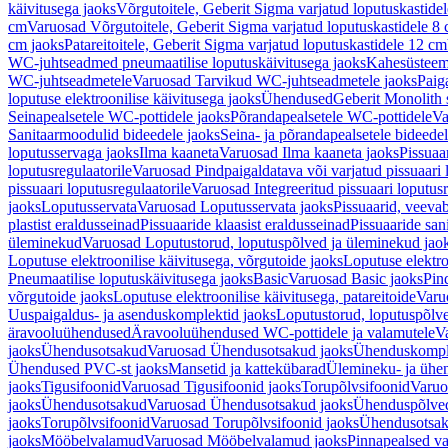
käivitusega jaoks
Võrgutoitele, Geberit Sigma varjatud loputuskastide
cm
Varuosad Võrgutoitele, Geberit Sigma varjatud loputuskastidele 8
cm jaoks
Patareitoitele, Geberit Sigma varjatud loputuskastidele 12 cm
WC-juhtseadmed pneumaatilise loputuskäivitusega jaoks
Kahesüsteems
WC-juhtseadmetele
Varuosad Tarvikud WC-juhtseadmetele jaoks
Paig
loputuse elektroonilise käivitusega jaoks
Ühendused
Geberit Monolith 
Seinapealsetele WC-pottidele jaoks
Põrandapealsetele WC-pottidele
Va
Sanitaarmoodulid bideedele jaoks
Seina- ja põrandapealsetele bideede
loputusservaga jaoks
Ilma kaaneta
Varuosad Ilma kaaneta jaoks
Pissuaa
loputusregulaatorile
Varuosad Pindpaigaldatava või varjatud pissuaari l
pissuaari loputusregulaatorile
Varuosad Integreeritud pissuaari loputusr
jaoks
Loputusservata
Varuosad Loputusservata jaoks
Pissuaarid, veeva
plastist eraldusseinad
Pissuaaride klaasist eraldusseinad
Pissuaaride san
üleminekud
Varuosad Loputustorud, loputuspõlved ja üleminekud jao
Loputuse elektroonilise käivitusega, võrgutoide jaoks
Loputuse elektro
Pneumaatilise loputuskäivitusega jaoks
Basic
Varuosad Basic jaoks
Pin
võrgutoide jaoks
Loputuse elektroonilise käivitusega, patareitoide
Varuo
Uuspaigaldus- ja asenduskomplektid jaoks
Loputustorud, loputuspõlv
äravooluühendused
Äravooluühendused WC-pottidele ja valamutele
V
jaoks
Ühendusotsakud
Varuosad Ühendusotsakud jaoks
Ühenduskompl
Ühendused PVC-st jaoks
Mansetid ja kattekübarad
Ülemineku- ja ühen
jaoks
Tigusifoonid
Varuosad Tigusifoonid jaoks
Torupõlvsifoonid
Varuo
jaoks
Ühendusotsakud
Varuosad Ühendusotsakud jaoks
Ühenduspõlve
jaoks
Torupõlvsifoonid
Varuosad Torupõlvsifoonid jaoks
Ühendusotsa
jaoks
Mööbelvalamud
Varuosad Mööbelvalamud jaoks
Pinnapealsed v