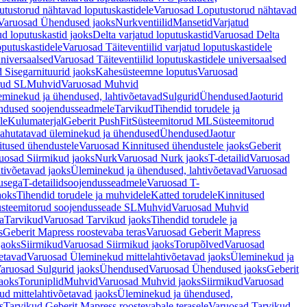
tustorud nähtavad loputuskastidele
Varuosad Loputustorud nähtavad
Varuosad Ühendused jaoks
Nurkventiilid
Mansetid
Varjatud
d loputuskastid jaoks
Delta varjatud loputuskastid
Varuosad Delta
oputuskastidele
Varuosad Täiteventiilid varjatud loputuskastidele
universaalsed
Varuosad Täiteventiilid loputuskastidele universaalsed
 Sisegarnituurid jaoks
Kahesüsteemne loputus
Varuosad
rud SL
Muhvid
Varuosad Muhvid
eminekud ja ühendused, lahtivõetavad
Sulgurid
Ühendused
Jaoturid
dused soojendusseadmele
Tarvikud
Tihendid torudele ja
le
Kulumaterjal
Geberit PushFit
Süsteemitorud ML
Süsteemitorud
ahutatavad üleminekud ja ühendused
Ühendused
Jaotur
itused ühendustele
Varuosad Kinnitused ühendustele jaoks
Geberit
uosad Siirmikud jaoks
Nurk
Varuosad Nurk jaoks
T-detailid
Varuosad
tivõetavad jaoks
Üleminekud ja ühendused, lahtivõetavad
Varuosad
usega
T-detailidsoojendusseadmele
Varuosad T-
aoks
Tihendid torudele ja muhvidele
Katted torudele
Kinnitused
steemitorud soojendusseade SL
Muhvid
Varuosad Muhvid
a
Tarvikud
Varuosad Tarvikud jaoks
Tihendid torudele ja
s
Geberit Mapress roostevaba teras
Varuosad Geberit Mapress
jaoks
Siirmikud
Varuosad Siirmikud jaoks
Torupõlved
Varuosad
etavad
Varuosad Üleminekud mittelahtivõetavad jaoks
Üleminekud ja
aruosad Sulgurid jaoks
Ühendused
Varuosad Ühendused jaoks
Geberit
aoks
Toruniplid
Muhvid
Varuosad Muhvid jaoks
Siirmikud
Varuosad
d mittelahtivõetavad jaoks
Üleminekud ja ühendused,
s
Tarvikud Geberit Mapress roostevabale terasele
Varuosad Tarvikud