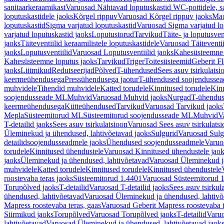
sanitaarkeraamikast
Varuosad Nähtavad loputuskastid WC-pottidele, sa
loputuskastidele jaoks
Kõrgel rippuv
Varuosad Kõrgel rippuv jaoks
Mad
loputuskastid
Sigma varjatud loputuskastid
Varuosad Sigma varjatud lo
varjatud loputuskastid jaoks
Loputustorud
Tarvikud
Täite- ja loputusven
jaoks
Täiteventiilid keraamilistele loputuskastidele
Varuosad Täiteventii
jaoks
Loputusventiilid
Varuosad Loputusventiilid jaoks
Kahesüsteemne 
Kahesüsteemne loputus jaoks
Tarvikud
Triger
Toitesüsteemid
Geberit F
jaoks
Liitmikud
Redutseerijad
Põlved
T-ühendused
Sees asuv tsirkulatsi
keermeühendusega
Pressühendusega jaotur
T-ühendused soojendusse
muhvidele
Tihendid muhvidele
Katted torudele
Kinnitused torudele
Kinn
soojendusseade ML
Muhvid
Varuosad Muhvid jaoks
Nurgad
T-ühendu
keermeühendusega
Kütteühendused
Tarvikud
Varuosad Tarvikud jaoks
Mepla
Süsteemitorud ML
Süsteemitorud soojendusseade ML
Muhvid
V
T-detailid jaoks
Sees asuv tsirkulatsioon
Varuosad Sees asuv tsirkulatsi
Üleminekud ja ühendused, lahtivõetavad jaoks
Sulgurid
Varuosad Sulg
detailidsoojendusseadmele jaoks
Ühendused soojendusseadmele
Varuo
torudele
Kinnitused ühendustele
Varuosad Kinnitused ühendustele jao
jaoks
Üleminekud ja ühendused, lahtivõetavad
Varuosad Üleminekud ja
muhvidele
Katted torudele
Kinnitused torudele
Kinnitused ühendustele
roostevaba teras jaoks
Süsteemitorud 1.4401
Varuosad Süsteemitorud 1
Torupõlved jaoks
T-detailid
Varuosad T-detailid jaoks
Sees asuv tsirkul
ühendused, lahtivõetavad
Varuosad Üleminekud ja ühendused, lahtivõ
Mapress roostevaba teras, gaas
Varuosad Geberit Mapress roostevaba t
Siirmikud jaoks
Torupõlved
Varuosad Torupõlved jaoks
T-detailid
Varuo
lahtivõetavad
Varuosad Üleminekud ja ühendused, lahtivõetavad jaok