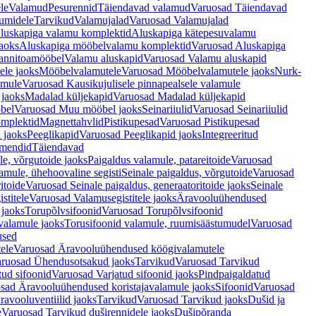
le
Valamud
Pesurennid
Täiendavad valamud
Varuosad Täiendavad
umidele
Tarvikud
Valamujalad
Varuosad Valamujalad
luskapiga valamu komplektid
Aluskapiga kätepesuvalamu
aoks
Aluskapiga mööbelvalamu komplektid
Varuosad Aluskapiga
annitoamööbel
Valamu aluskapid
Varuosad Valamu aluskapid
ele jaoks
Mööbelvalamutele
Varuosad Mööbelvalamutele jaoks
Nurk-
amule
Varuosad Kausikujulisele pinnapealsele valamule
 jaoks
Madalad küljekapid
Varuosad Madalad küljekapid
bel
Varuosad Muu mööbel jaoks
Seinariiulid
Varuosad Seinariiulid
omplektid
Magnettahvlid
Pistikupesad
Varuosad Pistikupesad
 jaoks
Peeglikapid
Varuosad Peeglikapid jaoks
Integreeritud
emendid
Täiendavad
e, võrgutoide jaoks
Paigaldus valamule, patareitoide
Varuosad
amule, ühehoovaline segisti
Seinale paigaldus, võrgutoide
Varuosad
itoide
Varuosad Seinale paigaldus, generaatoritoide jaoks
Seinale
stitele
Varuosad Valamusegistitele jaoks
Äravooluühendused
jaoks
Torupõlvsifoonid
Varuosad Torupõlvsifoonid
valamule jaoks
Torusifoonid valamule, ruumisäästumudel
Varuosad
used
ele
Varuosad Äravooluühendused köögivalamutele
ruosad Ühendusotsakud jaoks
Tarvikud
Varuosad Tarvikud
tud sifoonid
Varuosad Varjatud sifoonid jaoks
Pindpaigaldatud
sad Äravooluühendused koristajavalamule jaoks
Sifoonid
Varuosad
avooluventiilid jaoks
Tarvikud
Varuosad Tarvikud jaoks
Dušid ja
e
Varuosad Tarvikud duširennidele jaoks
Dušipõranda