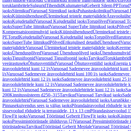
materjalidele
Varuosad Üleminekud teistele materjalidele jaoks
Äravoo
toruklambritele
Sulgurid
Tihendid
Kulumaterjal
Geberit Silent-PP
Torud
jaoks
Siirmikud
Varuosad Siirmikud jaoks
Puhastuskolmikud
Varuosad 
jaoks
Küünisühendused
Üleminekud teistele materjalidele
Äravooluühe
jaoks
Kujudetailid
Varuosad Kujudetailid jaoks
Torupõlved
Varuosad To
jaoks
SuperTube liitmikud
Varuosad SuperTube liitmikud jaoks
Põlved
Kompensatsioonimuhvid jaoks
Küünisühendused
Üleminekud teistele 
PE
Torud
Kujudetailid
Varuosad Kujudetailid jaoks
Torupõlved
Harutor
jaoks
SuperTube liitmikud
Põlved
Erikujulised detailid
Ühendused
Varuo
materjalidele
Varuosad Üleminekud teistele materjalidele jaoks
Keerme
jaoks
Ühenduspõlved
Varuosad Ühenduspõlved jaoks
Ühendusmuhvid
jaoks
Tigusifoonid
Varuosad Tigusifoonid jaoks
Tarvikud
Toruklambrid
veeärastuseks
Õhutusventiilid
Varuosad Õhutusventiilid jaoks
Energia t
äravoolulehtrid kuni 12 l/s
Varuosad Sademevee äravoolulehtrid kuni 1
l/s
Varuosad Sademevee äravoolulehtrid kuni 100 l/s jaoks
Sademevee ä
äravoolulehtrid kuni 12 l/s jaoks
Sademevee äravoolulehtrid kuni 25 l/
äravoolulehtritele kuni 12 l/s
Varuosad Sademevee äravoolulehtritele ku
kuni 12 l/s
Varuosad Sademevee äravoolulehtritele kuni 12 l/s jaoks
Sa
200
Kinnitussüsteem d250–315
Tarvikud
Varuosad Tarvikud jaoks
Sade
äravoolulehtrid
Varuosad Sademevee äravoolulehtrid jaoks
Aurutõkke 
Pinnasekuivendus sees ja väljas jaoks
Põrandaäravoolud rõdudele ja te
sissevoolud rõdudele ja terrassidele, 13 x 13 cm
Põrandasissevoolud 1
FlowFit jaoks
Varuosad Tööriistad Geberit FlowFit jaoks jaoks
Käsipre
jaoks
Pressimistööriistade ühilduvus [2]
Varuosad Pressimistööriistade 
tööriistadega
Tarvikud
Tööriistad Geberit Meplale
Varuosad Tööriistad 