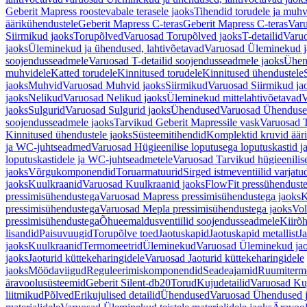
Geberit Mapress roostevabale terasele jaoks
Tihendid torudele ja muhv
äärikühendustele
Geberit Mapress C-teras
Geberit Mapress C-teras
Varu
Siirmikud jaoks
Torupõlved
Varuosad Torupõlved jaoks
T-detailid
Varuo
jaoks
Üleminekud ja ühendused, lahtivõetavad
Varuosad Üleminekud ja
soojendusseadmele
Varuosad T-detailid soojendusseadmele jaoks
Ühen
muhvidele
Katted torudele
Kinnitused torudele
Kinnitused ühendustele
jaoks
Muhvid
Varuosad Muhvid jaoks
Siirmikud
Varuosad Siirmikud ja
jaoks
Nelikud
Varuosad Nelikud jaoks
Üleminekud mittelahtivõetavad
V
jaoks
Sulgurid
Varuosad Sulgurid jaoks
Ühendused
Varuosad Ühenduse
soojendusseadmele jaoks
Tarvikud Geberit Mapressile vask
Varuosad T
Kinnitused ühendustele jaoks
Süsteemitihendid
Komplektid kruvid äär
ja WC-juhtseadmed
Varuosad Hügieenilise loputusega loputuskastid 
loputuskastidele ja WC-juhtseadmetele
Varuosad Tarvikud hügieenilis
jaoks
Võrgukomponendid
Toruarmatuurid
Sirged istmeventiilid varjat
jaoks
Kuulkraanid
Varuosad Kuulkraanid jaoks
FlowFit pressühendust
pressimisühendustega
Varuosad Mapress pressimisühendustega jaoks
K
pressimisühendustega
Varuosad Mepla pressimisühendustega jaoks
Vol
pressimisühendustega
Õhueemaldusventiilid soojendusseadmele
Kiirõh
lisandid
Paisuvuugid
Torupõlve toed
Jaotuskapid
Jaotuskapid metallist
Ja
jaoks
Kuulkraanid
Termomeetrid
Üleminekud
Varuosad Üleminekud ja
jaoks
Jaoturid küttekeharingidele
Varuosad Jaoturid küttekeharingidele
jaoks
Möödaviigud
Reguleerimiskomponendid
Seadeajamid
Ruumiterm
äravoolusüsteemid
Geberit Silent-db20
Torud
Kujudetailid
Varuosad Kuj
liitmikud
Põlved
Erikujulised detailid
Ühendused
Varuosad Ühendused 