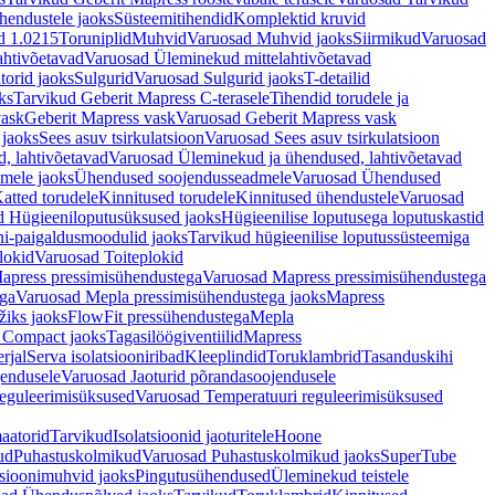
hendustele jaoks
Süsteemitihendid
Komplektid kruvid
d 1.0215
Toruniplid
Muhvid
Varuosad Muhvid jaoks
Siirmikud
Varuosad
ahtivõetavad
Varuosad Üleminekud mittelahtivõetavad
orid jaoks
Sulgurid
Varuosad Sulgurid jaoks
T-detailid
ks
Tarvikud Geberit Mapress C-terasele
Tihendid torudele ja
vask
Geberit Mapress vask
Varuosad Geberit Mapress vask
 jaoks
Sees asuv tsirkulatsioon
Varuosad Sees asuv tsirkulatsioon
, lahtivõetavad
Varuosad Üleminekud ja ühendused, lahtivõetavad
dmele jaoks
Ühendused soojendusseadmele
Varuosad Ühendused
atted torudele
Kinnitused torudele
Kinnitused ühendustele
Varuosad
d Hügieeniloputusüksused jaoks
Hügieenilise loputusega loputuskastid
i-paigaldusmoodulid jaoks
Tarvikud hügieenilise loputussüsteemiga
lokid
Varuosad Toiteplokid
apress pressimisühendustega
Varuosad Mapress pressimisühendustega
ega
Varuosad Mepla pressimisühendustega jaoks
Mapress
žiks jaoks
FlowFit pressühendustega
Mepla
 Compact jaoks
Tagasilöögiventiilid
Mapress
rjal
Serva isolatsiooniribad
Kleeplindid
Toruklambrid
Tasanduskihi
jendusele
Varuosad Jaoturid põrandasoojendusele
reguleerimisüksused
Varuosad Temperatuuri reguleerimisüksused
aatorid
Tarvikud
Isolatsioonid jaoturitele
Hoone
ud
Puhastuskolmikud
Varuosad Puhastuskolmikud jaoks
SuperTube
sioonimuhvid jaoks
Pingutusühendused
Üleminekud teistele