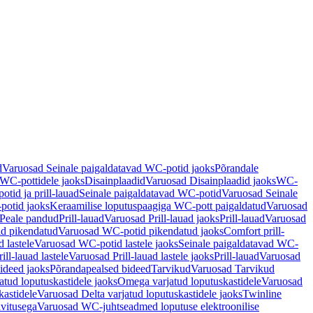
d
Varuosad Seinale paigaldatavad WC-potid jaoks
Põrandale
WC-pottidele jaoks
Disainplaadid
Varuosad Disainplaadid jaoks
WC-
tid ja prill-lauad
Seinale paigaldatavad WC-potid
Varuosad Seinale
potid jaoks
Keraamilise loputuspaagiga WC-pott paigaldatud
Varuosad
Peale pandud
Prill-lauad
Varuosad Prill-lauad jaoks
Prill-lauad
Varuosad
d pikendatud
Varuosad WC-potid pikendatud jaoks
Comfort prill-
 lastele
Varuosad WC-potid lastele jaoks
Seinale paigaldatavad WC-
rill-lauad lastele
Varuosad Prill-lauad lastele jaoks
Prill-lauad
Varuosad
ideed jaoks
Põrandapealsed bideed
Tarvikud
Varuosad Tarvikud
tud loputuskastidele jaoks
Omega varjatud loputuskastidele
Varuosad
kastidele
Varuosad Delta varjatud loputuskastidele jaoks
Twinline
ivitusega
Varuosad WC-juhtseadmed loputuse elektroonilise