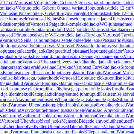
le 12 cm
Varuosad Võrgutoitele, Geberit Sigma varjatud loputuskastidel
 cm jaoks
Võrgutoitele, Geberit Omega varjatud loputuskastidele 12 cm
V
Varuosad Patareitoitele, Geberit Sigma varjatud loputuskastidele 12 cm
ele loputusele
Varuosad Kahesüsteemsele loputusele jaoks
Ühesüsteems
alduskomplektid
Varuosad Paigalduskomplektid jaoks
WC-juhtseadmed lo
sanitaarmoodulid
Sanitaarmoodulid WC-pottidele
Varuosad Sanitaarmoo
ruosad Põrandapealsetele WC-pottidele jaoks
Tarvikud
Varuosad Tarvik
le
Varuosad Seina- ja põrandapealsetele bideedele jaoks
Pissuaarid
Pissua
rid, loputusega, loputusservata
Varuosad Pissuaarid, loputusega, loputus
oputusregulaatorile jaoks
Integreeritud pissuaari loputusregulaator
Varuos
egulaatorile jaoks
Pissuaarid, loputusrežiim, kaanega / kaane jaoks
Varuo
ba käitamine
Varuosad Pissuaarid, veevaba käitamine jaoks
Ilma kaaneta
itaarkeraamikast eraldusseinad
Tarvikud
Varuosad Tarvikud jaoks
Sifooni
ks
Kinnitusmaterjal
Pissuaari loputusregulaatorid
Varjatud
Varuosad Varjat
onilise käivitusega, patareitoide
Varuosad Loputuse elektroonilise käivit
dpaigaldatud
Varuosad Pindpaigaldatud jaoks
Loputuse elektroonilise kä
sad Loputuse elektroonilise käivitusega, patareitoide jaoks
Tarvikud
Va
ed ja üleminekud
Katteplaadid
Integreeritud juhtnupud
Käsitsemise abiva
aruosad Äravooluühendused WC-pottidele ja valamutele jaoks
Sifoonid
ektid
Varuosad Ühenduskomplektid jaoks
Loputuspõlve pikendused
Var
dusdetailid
Äravooluühendused pissuaaridele
Varuosad Äravooluühendus
sad Torupõlvsifoonid jaoks
Loputustoru ja loputuspõlve pikendused
Var
d
Varuosad Ühenduspõlved jaoks
Mansetid
Bideede äravooluühendused
kud
Ühenduspõlved
Katted
Ühendused
Tihendid
Pesuplats
Valamud
Valam
alamud
Varuosad Pinnapealsed valamud jaoks
Kätepesuvalamud
Varuosa