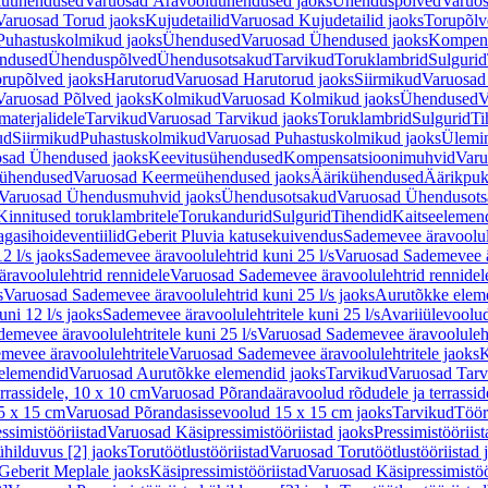
luühendused
Varuosad Äravooluühendused jaoks
Ühenduspõlved
Varuos
Varuosad Torud jaoks
Kujudetailid
Varuosad Kujudetailid jaoks
Torupõlv
Puhastuskolmikud jaoks
Ühendused
Varuosad Ühendused jaoks
Kompens
ndused
Ühenduspõlved
Ühendusotsakud
Tarvikud
Toruklambrid
Sulgurid
rupõlved jaoks
Harutorud
Varuosad Harutorud jaoks
Siirmikud
Varuosad 
Varuosad Põlved jaoks
Kolmikud
Varuosad Kolmikud jaoks
Ühendused
V
materjalidele
Tarvikud
Varuosad Tarvikud jaoks
Toruklambrid
Sulgurid
Ti
ud
Siirmikud
Puhastuskolmikud
Varuosad Puhastuskolmikud jaoks
Ülemi
sad Ühendused jaoks
Keevitusühendused
Kompensatsioonimuhvid
Varu
ühendused
Varuosad Keermeühendused jaoks
Äärikühendused
Äärikpuk
Varuosad Ühendusmuhvid jaoks
Ühendusotsakud
Varuosad Ühendusots
Kinnitused toruklambritele
Torukandurid
Sulgurid
Tihendid
Kaitseelemen
agasihoideventiilid
Geberit Pluvia katusekuivendus
Sademevee äravoolul
2 l/s jaoks
Sademevee äravoolulehtrid kuni 25 l/s
Varuosad Sademevee är
ravoolulehtrid rennidele
Varuosad Sademevee äravoolulehtrid rennidel
s
Varuosad Sademevee äravoolulehtrid kuni 25 l/s jaoks
Aurutõkke elem
ni 12 l/s jaoks
Sademevee äravoolulehtritele kuni 25 l/s
Avariiülevoolu
demevee äravoolulehtritele kuni 25 l/s
Varuosad Sademevee äravoolulehtr
mevee äravoolulehtritele
Varuosad Sademevee äravoolulehtritele jaoks
K
elemendid
Varuosad Aurutõkke elemendid jaoks
Tarvikud
Varuosad Tarv
rrassidele, 10 x 10 cm
Varuosad Põrandaäravoolud rõdudele ja terrassid
5 x 15 cm
Varuosad Põrandasissevoolud 15 x 15 cm jaoks
Tarvikud
Töör
ssimistööriistad
Varuosad Käsipressimistööriistad jaoks
Pressimistööriis
ühilduvus [2] jaoks
Torutöötlustööriistad
Varuosad Torutöötlustööriistad 
Geberit Meplale jaoks
Käsipressimistööriistad
Varuosad Käsipressimistöö