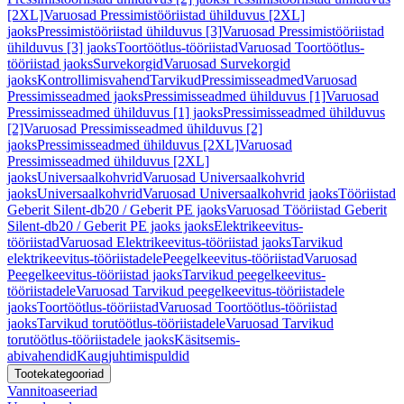
[2XL]
Varuosad Pressimistööriistad ühilduvus [2XL]
jaoks
Pressimistööriistad ühilduvus [3]
Varuosad Pressimistööriistad
ühilduvus [3] jaoks
Toortöötlus-tööriistad
Varuosad Toortöötlus-
tööriistad jaoks
Survekorgid
Varuosad Survekorgid
jaoks
Kontrollimisvahend
Tarvikud
Pressimisseadmed
Varuosad
Pressimisseadmed jaoks
Pressimisseadmed ühilduvus [1]
Varuosad
Pressimisseadmed ühilduvus [1] jaoks
Pressimisseadmed ühilduvus
[2]
Varuosad Pressimisseadmed ühilduvus [2]
jaoks
Pressimisseadmed ühilduvus [2XL]
Varuosad
Pressimisseadmed ühilduvus [2XL]
jaoks
Universaalkohvrid
Varuosad Universaalkohvrid
jaoks
Universaalkohvrid
Varuosad Universaalkohvrid jaoks
Tööriistad
Geberit Silent-db20 / Geberit PE jaoks
Varuosad Tööriistad Geberit
Silent-db20 / Geberit PE jaoks jaoks
Elektrikeevitus-
tööriistad
Varuosad Elektrikeevitus-tööriistad jaoks
Tarvikud
elektrikeevitus-tööriistadele
Peegelkeevitus-tööriistad
Varuosad
Peegelkeevitus-tööriistad jaoks
Tarvikud peegelkeevitus-
tööriistadele
Varuosad Tarvikud peegelkeevitus-tööriistadele
jaoks
Toortöötlus-tööriistad
Varuosad Toortöötlus-tööriistad
jaoks
Tarvikud torutöötlus-tööriistadele
Varuosad Tarvikud
torutöötlus-tööriistadele jaoks
Käsitsemis-
abivahendid
Kaugjuhtimispuldid
Tootekategooriad
Vannitoaseeriad