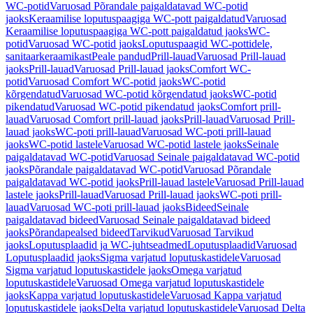
WC-potid
Varuosad Põrandale paigaldatavad WC-potid
jaoks
Keraamilise loputuspaagiga WC-pott paigaldatud
Varuosad
Keraamilise loputuspaagiga WC-pott paigaldatud jaoks
WC-
potid
Varuosad WC-potid jaoks
Loputuspaagid WC-pottidele,
sanitaarkeraamikast
Peale pandud
Prill-lauad
Varuosad Prill-lauad
jaoks
Prill-lauad
Varuosad Prill-lauad jaoks
Comfort WC-
potid
Varuosad Comfort WC-potid jaoks
WC-potid
kõrgendatud
Varuosad WC-potid kõrgendatud jaoks
WC-potid
pikendatud
Varuosad WC-potid pikendatud jaoks
Comfort prill-
lauad
Varuosad Comfort prill-lauad jaoks
Prill-lauad
Varuosad Prill-
lauad jaoks
WC-poti prill-lauad
Varuosad WC-poti prill-lauad
jaoks
WC-potid lastele
Varuosad WC-potid lastele jaoks
Seinale
paigaldatavad WC-potid
Varuosad Seinale paigaldatavad WC-potid
jaoks
Põrandale paigaldatavad WC-potid
Varuosad Põrandale
paigaldatavad WC-potid jaoks
Prill-lauad lastele
Varuosad Prill-lauad
lastele jaoks
Prill-lauad
Varuosad Prill-lauad jaoks
WC-poti prill-
lauad
Varuosad WC-poti prill-lauad jaoks
Bideed
Seinale
paigaldatavad bideed
Varuosad Seinale paigaldatavad bideed
jaoks
Põrandapealsed bideed
Tarvikud
Varuosad Tarvikud
jaoks
Loputusplaadid ja WC-juhtseadmed
Loputusplaadid
Varuosad
Loputusplaadid jaoks
Sigma varjatud loputuskastidele
Varuosad
Sigma varjatud loputuskastidele jaoks
Omega varjatud
loputuskastidele
Varuosad Omega varjatud loputuskastidele
jaoks
Kappa varjatud loputuskastidele
Varuosad Kappa varjatud
loputuskastidele jaoks
Delta varjatud loputuskastidele
Varuosad Delta