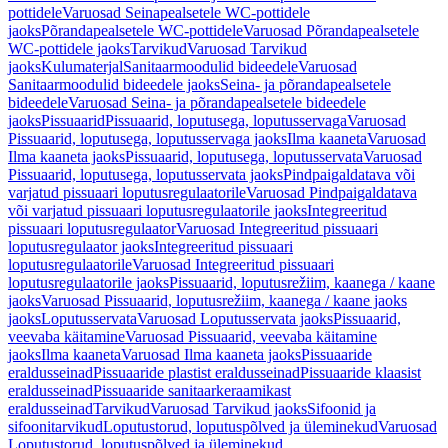
pottidele
Varuosad Seinapealsetele WC-pottidele
jaoks
Põrandapealsetele WC-pottidele
Varuosad Põrandapealsetele
WC-pottidele jaoks
Tarvikud
Varuosad Tarvikud
jaoks
Kulumaterjal
Sanitaarmoodulid bideedele
Varuosad
Sanitaarmoodulid bideedele jaoks
Seina- ja põrandapealsetele
bideedele
Varuosad Seina- ja põrandapealsetele bideedele
jaoks
Pissuaarid
Pissuaarid, loputusega, loputusservaga
Varuosad
Pissuaarid, loputusega, loputusservaga jaoks
Ilma kaaneta
Varuosad
Ilma kaaneta jaoks
Pissuaarid, loputusega, loputusservata
Varuosad
Pissuaarid, loputusega, loputusservata jaoks
Pindpaigaldatava või
varjatud pissuaari loputusregulaatorile
Varuosad Pindpaigaldatava
või varjatud pissuaari loputusregulaatorile jaoks
Integreeritud
pissuaari loputusregulaator
Varuosad Integreeritud pissuaari
loputusregulaator jaoks
Integreeritud pissuaari
loputusregulaatorile
Varuosad Integreeritud pissuaari
loputusregulaatorile jaoks
Pissuaarid, loputusrežiim, kaanega / kaane
jaoks
Varuosad Pissuaarid, loputusrežiim, kaanega / kaane jaoks
jaoks
Loputusservata
Varuosad Loputusservata jaoks
Pissuaarid,
veevaba käitamine
Varuosad Pissuaarid, veevaba käitamine
jaoks
Ilma kaaneta
Varuosad Ilma kaaneta jaoks
Pissuaaride
eraldusseinad
Pissuaaride plastist eraldusseinad
Pissuaaride klaasist
eraldusseinad
Pissuaaride sanitaarkeraamikast
eraldusseinad
Tarvikud
Varuosad Tarvikud jaoks
Sifoonid ja
sifoonitarvikud
Loputustorud, loputuspõlved ja üleminekud
Varuosad
Loputustorud, loputuspõlved ja üleminekud