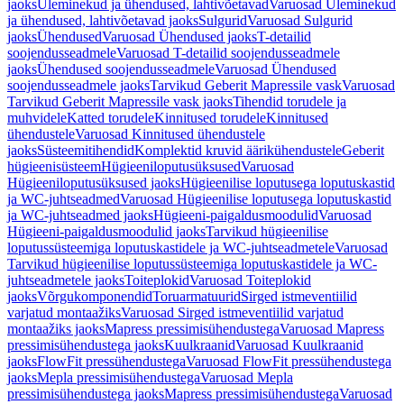
jaoks
Üleminekud ja ühendused, lahtivõetavad
Varuosad Üleminekud
ja ühendused, lahtivõetavad jaoks
Sulgurid
Varuosad Sulgurid
jaoks
Ühendused
Varuosad Ühendused jaoks
T-detailid
soojendusseadmele
Varuosad T-detailid soojendusseadmele
jaoks
Ühendused soojendusseadmele
Varuosad Ühendused
soojendusseadmele jaoks
Tarvikud Geberit Mapressile vask
Varuosad
Tarvikud Geberit Mapressile vask jaoks
Tihendid torudele ja
muhvidele
Katted torudele
Kinnitused torudele
Kinnitused
ühendustele
Varuosad Kinnitused ühendustele
jaoks
Süsteemitihendid
Komplektid kruvid äärikühendustele
Geberit
hügieenisüsteem
Hügieeniloputusüksused
Varuosad
Hügieeniloputusüksused jaoks
Hügieenilise loputusega loputuskastid
ja WC-juhtseadmed
Varuosad Hügieenilise loputusega loputuskastid
ja WC-juhtseadmed jaoks
Hügieeni-paigaldusmoodulid
Varuosad
Hügieeni-paigaldusmoodulid jaoks
Tarvikud hügieenilise
loputussüsteemiga loputuskastidele ja WC-juhtseadmetele
Varuosad
Tarvikud hügieenilise loputussüsteemiga loputuskastidele ja WC-
juhtseadmetele jaoks
Toiteplokid
Varuosad Toiteplokid
jaoks
Võrgukomponendid
Toruarmatuurid
Sirged istmeventiilid
varjatud montaažiks
Varuosad Sirged istmeventiilid varjatud
montaažiks jaoks
Mapress pressimisühendustega
Varuosad Mapress
pressimisühendustega jaoks
Kuulkraanid
Varuosad Kuulkraanid
jaoks
FlowFit pressühendustega
Varuosad FlowFit pressühendustega
jaoks
Mepla pressimisühendustega
Varuosad Mepla
pressimisühendustega jaoks
Mapress pressimisühendustega
Varuosad