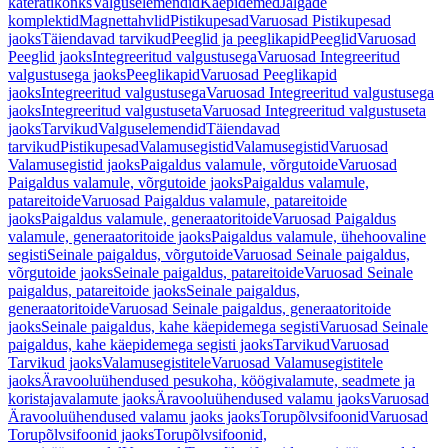
käterätikonks
Valguselemendid
Käepidemed
Jalgade
komplektid
Magnettahvlid
Pistikupesad
Varuosad Pistikupesad
jaoks
Täiendavad tarvikud
Peeglid ja peeglikapid
Peeglid
Varuosad
Peeglid jaoks
Integreeritud valgustusega
Varuosad Integreeritud
valgustusega jaoks
Peeglikapid
Varuosad Peeglikapid
jaoks
Integreeritud valgustusega
Varuosad Integreeritud valgustusega
jaoks
Integreeritud valgustuseta
Varuosad Integreeritud valgustuseta
jaoks
Tarvikud
Valguselemendid
Täiendavad
tarvikud
Pistikupesad
Valamusegistid
Valamusegistid
Varuosad
Valamusegistid jaoks
Paigaldus valamule, võrgutoide
Varuosad
Paigaldus valamule, võrgutoide jaoks
Paigaldus valamule,
patareitoide
Varuosad Paigaldus valamule, patareitoide
jaoks
Paigaldus valamule, generaatoritoide
Varuosad Paigaldus
valamule, generaatoritoide jaoks
Paigaldus valamule, ühehoovaline
segisti
Seinale paigaldus, võrgutoide
Varuosad Seinale paigaldus,
võrgutoide jaoks
Seinale paigaldus, patareitoide
Varuosad Seinale
paigaldus, patareitoide jaoks
Seinale paigaldus,
generaatoritoide
Varuosad Seinale paigaldus, generaatoritoide
jaoks
Seinale paigaldus, kahe käepidemega segisti
Varuosad Seinale
paigaldus, kahe käepidemega segisti jaoks
Tarvikud
Varuosad
Tarvikud jaoks
Valamusegistitele
Varuosad Valamusegistitele
jaoks
Äravooluühendused pesukoha, köögivalamute, seadmete ja
koristajavalamute jaoks
Äravooluühendused valamu jaoks
Varuosad
Äravooluühendused valamu jaoks jaoks
Torupõlvsifoonid
Varuosad
Torupõlvsifoonid jaoks
Torupõlvsifoonid,