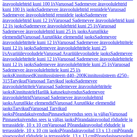
äravoolulehtrid kuni 100 l/s
Varuosad Sademevee äravoolulehtrid
kuni 100 l/s jaoks
Sademevee äravoolulehtrid rennidele
Varuosad
Sademevee äravoolulehtrid rennidele jaoks
Sademevee
äravoolulehtrid kuni 12 l/s
Varuosad Sademevee äravoolulehtrid kuni
12 l/s jaoks
Sademevee äravoolulehtrid kuni 25 l/s
Varuosad
Sademevee äravoolulehtrid kuni 25 l/s jaoks
Aurutõkke
elemendid
Varuosad Aurutõkke elemendid jaoks
Sademevee
äravoolulehtritele kuni 12 l/s
Varuosad Sademevee äravoolulehtritele
kuni 12 l/s jaoks
Sademevee äravoolulehtritele kuni 25
l/s
Avariiülevooludele
Varuosad Avariiülevooludele jaoks
Sademevee
äravoolulehtritele kuni 12 l/s
Varuosad Sademevee äravoolulehtritele
kuni 12 l/s jaoks
Sademevee äravoolulehtritele kuni 25 l/s
Varuosad
Sademevee äravoolulehtritele kuni 25 l/s
jaoks
Kinnitused
Kinnitussüsteem d40–200
Kinnitussüsteem d250–
315
Tarvikud
Varuosad Tarvikud jaoks
Sademevee
äravoolulehtritele
Varuosad Sademevee äravoolulehtritele
jaoks
Kinnitustele
Harilik katusekuivendus
Sademevee
äravoolulehtrid
Varuosad Sademevee äravoolulehtrid
jaoks
Aurutõkke elemendid
Varuosad Aurutõkke elemendid
jaoks
Tarvikud
Varuosad Tarvikud
jaoks
Põrandakuivendus
Pinnasekuivendus sees ja väljas
Varuosad
Pinnasekuivendus sees ja väljas jaoks
Põrandaäravoolud rõdudele ja
terrassidele, 10 x 10 cm
Varuosad Põrandaäravoolud rõdudele ja
terrassidele, 10 x 10 cm jaoks
Põrandaäravoolud 13 x 13 cm
Põranda
sissevoolud rõdudele ja terrassidele, 13 x 13 cm
Põrandasissevoolud