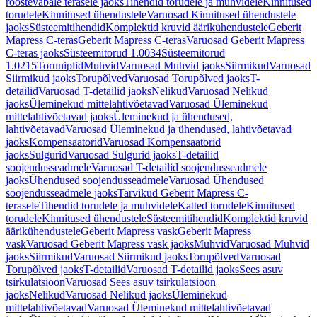
roostevabale terasele jaoks
Tihendid torudele ja muhvidele
Kinnitused
torudele
Kinnitused ühendustele
Varuosad Kinnitused ühendustele
jaoks
Süsteemitihendid
Komplektid kruvid äärikühendustele
Geberit
Mapress C-teras
Geberit Mapress C-teras
Varuosad Geberit Mapress
C-teras jaoks
Süsteemitorud 1.0034
Süsteemitorud
1.0215
Toruniplid
Muhvid
Varuosad Muhvid jaoks
Siirmikud
Varuosad
Siirmikud jaoks
Torupõlved
Varuosad Torupõlved jaoks
T-
detailid
Varuosad T-detailid jaoks
Nelikud
Varuosad Nelikud
jaoks
Üleminekud mittelahtivõetavad
Varuosad Üleminekud
mittelahtivõetavad jaoks
Üleminekud ja ühendused,
lahtivõetavad
Varuosad Üleminekud ja ühendused, lahtivõetavad
jaoks
Kompensaatorid
Varuosad Kompensaatorid
jaoks
Sulgurid
Varuosad Sulgurid jaoks
T-detailid
soojendusseadmele
Varuosad T-detailid soojendusseadmele
jaoks
Ühendused soojendusseadmele
Varuosad Ühendused
soojendusseadmele jaoks
Tarvikud Geberit Mapress C-
terasele
Tihendid torudele ja muhvidele
Katted torudele
Kinnitused
torudele
Kinnitused ühendustele
Süsteemitihendid
Komplektid kruvid
äärikühendustele
Geberit Mapress vask
Geberit Mapress
vask
Varuosad Geberit Mapress vask jaoks
Muhvid
Varuosad Muhvid
jaoks
Siirmikud
Varuosad Siirmikud jaoks
Torupõlved
Varuosad
Torupõlved jaoks
T-detailid
Varuosad T-detailid jaoks
Sees asuv
tsirkulatsioon
Varuosad Sees asuv tsirkulatsioon
jaoks
Nelikud
Varuosad Nelikud jaoks
Üleminekud
mittelahtivõetavad
Varuosad Üleminekud mittelahtivõetavad