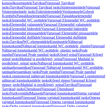
konsoolkoormustele
Tarvikud
Varuosad Tarvikud
jaoks
Tarvikud
Varuosad Tarvikud jaoks
Süsteemiseintele
Varuosad
Süsteemiseintele jaoks
Toitesüsteemidele
Veeärastusele
Geberit
Kombifix
Paigalduselemendid
Varuosad Paigalduselemendid
jaoks
Elemendid WC-pottidele
Varuosad Elemendid WC-pottidele
jaoks
Elemendid valamutele
Varuosad Elemendid valamutele
jaoks
Elemendid bideedele
Varuosad Elemendid bideedele
jaoks
Elemendid pissuaaridele
Varuosad Elemendid pissuaaridele
jaoks
Elemendid duššidele
Varuosad Elemendid duššidele
jaoks
Tarvikud
WC-elementidele
Kinnitustele
Nähtavad
loputuskastid
Nähtavad loputuskastid WC-pottidele, plastist
Varuosad
Nähtavad loputuskastid WC-pottidele, plastist jaoks
Peale
pandud
Varuosad Peale pandud jaoks
Kõrgel seinal
Varuosad Kõrgel
seinal jaoks
Madalal ja poolkõrgel, seinal
Varuosad Madalal ja
poolkõrgel, seinal jaoks
Nähtavad loputuskastid WC-pottidele,
sanitaarkeraamikast
Varuosad Nähtavad loputuskastid WC-pottidele,
sanitaarkeraamikast jaoks
Peale pandud
Varuosad Peale pandud
jaoks
Loputustorud nähtavad loputuskastidele
Varuosad Loputustorud
nähtavad loputuskastidele jaoks
Kõrgel rippuv
Varuosad Kõrgel
rippuv jaoks
Madalal ja poolkõrgel, seinal
Tarvikud
Varuosad
Tarvikud jaoks
Ühendused
Varuosad Ühendused
jaoks
Nurkventiilid
Mansetid
Varjatud loputuskastid
Sigma varjatud
loputuskastid
Varuosad Sigma varjatud loputuskastid jaoks
Omega
varjatud loputuskastid
Varuosad Omega varjatud loputuskastid
jaoks
Delta varjatud loputuskastid
Varuosad Delta varjatud