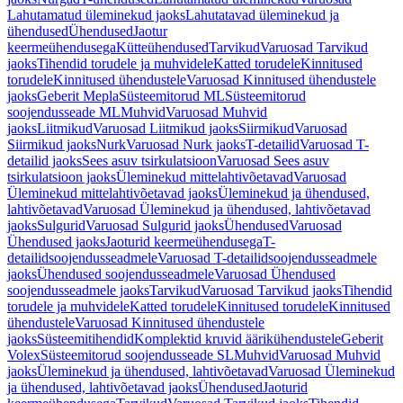
Lahutamatud üleminekud jaoks
Lahutatavad üleminekud ja
ühendused
Ühendused
Jaotur
keermeühendusega
Kütteühendused
Tarvikud
Varuosad Tarvikud
jaoks
Tihendid torudele ja muhvidele
Katted torudele
Kinnitused
torudele
Kinnitused ühendustele
Varuosad Kinnitused ühendustele
jaoks
Geberit Mepla
Süsteemitorud ML
Süsteemitorud
soojendusseade ML
Muhvid
Varuosad Muhvid
jaoks
Liitmikud
Varuosad Liitmikud jaoks
Siirmikud
Varuosad
Siirmikud jaoks
Nurk
Varuosad Nurk jaoks
T-detailid
Varuosad T-
detailid jaoks
Sees asuv tsirkulatsioon
Varuosad Sees asuv
tsirkulatsioon jaoks
Üleminekud mittelahtivõetavad
Varuosad
Üleminekud mittelahtivõetavad jaoks
Üleminekud ja ühendused,
lahtivõetavad
Varuosad Üleminekud ja ühendused, lahtivõetavad
jaoks
Sulgurid
Varuosad Sulgurid jaoks
Ühendused
Varuosad
Ühendused jaoks
Jaoturid keermeühendusega
T-
detailidsoojendusseadmele
Varuosad T-detailidsoojendusseadmele
jaoks
Ühendused soojendusseadmele
Varuosad Ühendused
soojendusseadmele jaoks
Tarvikud
Varuosad Tarvikud jaoks
Tihendid
torudele ja muhvidele
Katted torudele
Kinnitused torudele
Kinnitused
ühendustele
Varuosad Kinnitused ühendustele
jaoks
Süsteemitihendid
Komplektid kruvid äärikühendustele
Geberit
Volex
Süsteemitorud soojendusseade SL
Muhvid
Varuosad Muhvid
jaoks
Üleminekud ja ühendused, lahtivõetavad
Varuosad Üleminekud
ja ühendused, lahtivõetavad jaoks
Ühendused
Jaoturid