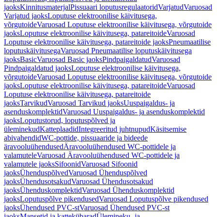
jaoks
Kinnitusmaterjal
Pissuaari loputusregulaatorid
Varjatud
Varuosad
Varjatud jaoks
Loputuse elektroonilise käivitusega,
võrgutoide
Varuosad Loputuse elektroonilise käivitusega, võrgutoide
jaoks
Loputuse elektroonilise käivitusega, patareitoide
Varuosad
Loputuse elektroonilise käivitusega, patareitoide jaoks
Pneumaatilise
loputuskäivitusega
Varuosad Pneumaatilise loputuskäivitusega
jaoks
Basic
Varuosad Basic jaoks
Pindpaigaldatud
Varuosad
Pindpaigaldatud jaoks
Loputuse elektroonilise käivitusega,
võrgutoide
Varuosad Loputuse elektroonilise käivitusega, võrgutoide
jaoks
Loputuse elektroonilise käivitusega, patareitoide
Varuosad
Loputuse elektroonilise käivitusega, patareitoide
jaoks
Tarvikud
Varuosad Tarvikud jaoks
Uuspaigaldus- ja
asenduskomplektid
Varuosad Uuspaigaldus- ja asenduskomplektid
jaoks
Loputustorud, loputuspõlved ja
üleminekud
Katteplaadid
Integreeritud juhtnupud
Käsitsemise
abivahendid
WC-pottide, pissuaaride ja bideede
äravooluühendused
Äravooluühendused WC-pottidele ja
valamutele
Varuosad Äravooluühendused WC-pottidele ja
valamutele jaoks
Sifoonid
Varuosad Sifoonid
jaoks
Ühenduspõlved
Varuosad Ühenduspõlved
jaoks
Ühendusotsakud
Varuosad Ühendusotsakud
jaoks
Ühenduskomplektid
Varuosad Ühenduskomplektid
jaoks
Loputuspõlve pikendused
Varuosad Loputuspõlve pikendused
jaoks
Ühendused PVC-st
Varuosad Ühendused PVC-st
jaoks
Mansetid ja kattekübarad
Ülemineku- ja