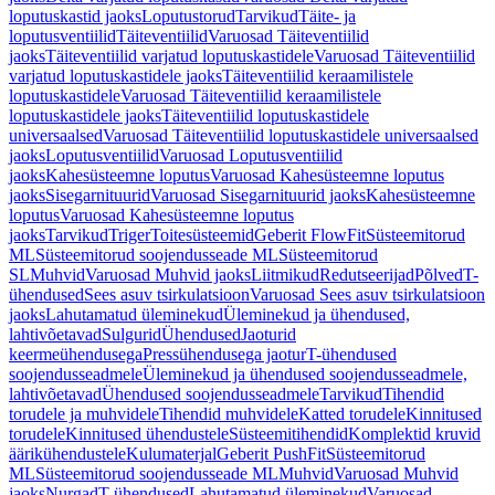
loputuskastid jaoks
Loputustorud
Tarvikud
Täite- ja
loputusventiilid
Täiteventiilid
Varuosad Täiteventiilid
jaoks
Täiteventiilid varjatud loputuskastidele
Varuosad Täiteventiilid
varjatud loputuskastidele jaoks
Täiteventiilid keraamilistele
loputuskastidele
Varuosad Täiteventiilid keraamilistele
loputuskastidele jaoks
Täiteventiilid loputuskastidele
universaalsed
Varuosad Täiteventiilid loputuskastidele universaalsed
jaoks
Loputusventiilid
Varuosad Loputusventiilid
jaoks
Kahesüsteemne loputus
Varuosad Kahesüsteemne loputus
jaoks
Sisegarnituurid
Varuosad Sisegarnituurid jaoks
Kahesüsteemne
loputus
Varuosad Kahesüsteemne loputus
jaoks
Tarvikud
Triger
Toitesüsteemid
Geberit FlowFit
Süsteemitorud
ML
Süsteemitorud soojendusseade ML
Süsteemitorud
SL
Muhvid
Varuosad Muhvid jaoks
Liitmikud
Redutseerijad
Põlved
T-
ühendused
Sees asuv tsirkulatsioon
Varuosad Sees asuv tsirkulatsioon
jaoks
Lahutamatud üleminekud
Üleminekud ja ühendused,
lahtivõetavad
Sulgurid
Ühendused
Jaoturid
keermeühendusega
Pressühendusega jaotur
T-ühendused
soojendusseadmele
Üleminekud ja ühendused soojendusseadmele,
lahtivõetavad
Ühendused soojendusseadmele
Tarvikud
Tihendid
torudele ja muhvidele
Tihendid muhvidele
Katted torudele
Kinnitused
torudele
Kinnitused ühendustele
Süsteemitihendid
Komplektid kruvid
äärikühendustele
Kulumaterjal
Geberit PushFit
Süsteemitorud
ML
Süsteemitorud soojendusseade ML
Muhvid
Varuosad Muhvid
jaoks
Nurgad
T-ühendused
Lahutamatud üleminekud
Varuosad