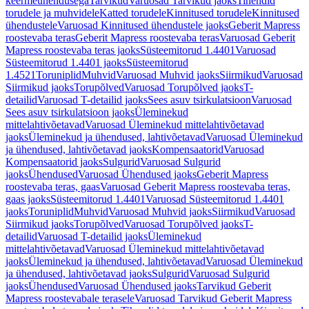
keermeühendusega
Tarvikud
Varuosad Tarvikud jaoks
Tihendid
torudele ja muhvidele
Katted torudele
Kinnitused torudele
Kinnitused
ühendustele
Varuosad Kinnitused ühendustele jaoks
Geberit Mapress
roostevaba teras
Geberit Mapress roostevaba teras
Varuosad Geberit
Mapress roostevaba teras jaoks
Süsteemitorud 1.4401
Varuosad
Süsteemitorud 1.4401 jaoks
Süsteemitorud
1.4521
Toruniplid
Muhvid
Varuosad Muhvid jaoks
Siirmikud
Varuosad
Siirmikud jaoks
Torupõlved
Varuosad Torupõlved jaoks
T-
detailid
Varuosad T-detailid jaoks
Sees asuv tsirkulatsioon
Varuosad
Sees asuv tsirkulatsioon jaoks
Üleminekud
mittelahtivõetavad
Varuosad Üleminekud mittelahtivõetavad
jaoks
Üleminekud ja ühendused, lahtivõetavad
Varuosad Üleminekud
ja ühendused, lahtivõetavad jaoks
Kompensaatorid
Varuosad
Kompensaatorid jaoks
Sulgurid
Varuosad Sulgurid
jaoks
Ühendused
Varuosad Ühendused jaoks
Geberit Mapress
roostevaba teras, gaas
Varuosad Geberit Mapress roostevaba teras,
gaas jaoks
Süsteemitorud 1.4401
Varuosad Süsteemitorud 1.4401
jaoks
Toruniplid
Muhvid
Varuosad Muhvid jaoks
Siirmikud
Varuosad
Siirmikud jaoks
Torupõlved
Varuosad Torupõlved jaoks
T-
detailid
Varuosad T-detailid jaoks
Üleminekud
mittelahtivõetavad
Varuosad Üleminekud mittelahtivõetavad
jaoks
Üleminekud ja ühendused, lahtivõetavad
Varuosad Üleminekud
ja ühendused, lahtivõetavad jaoks
Sulgurid
Varuosad Sulgurid
jaoks
Ühendused
Varuosad Ühendused jaoks
Tarvikud Geberit
Mapress roostevabale terasele
Varuosad Tarvikud Geberit Mapress