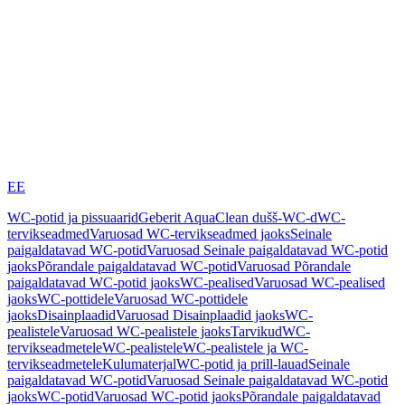
EE
WC-potid ja pissuaarid
Geberit AquaClean dušš-WC-d
WC-
tervikseadmed
Varuosad WC-tervikseadmed jaoks
Seinale
paigaldatavad WC-potid
Varuosad Seinale paigaldatavad WC-potid
jaoks
Põrandale paigaldatavad WC-potid
Varuosad Põrandale
paigaldatavad WC-potid jaoks
WC-pealised
Varuosad WC-pealised
jaoks
WC-pottidele
Varuosad WC-pottidele
jaoks
Disainplaadid
Varuosad Disainplaadid jaoks
WC-
pealistele
Varuosad WC-pealistele jaoks
Tarvikud
WC-
tervikseadmetele
WC-pealistele
WC-pealistele ja WC-
tervikseadmetele
Kulumaterjal
WC-potid ja prill-lauad
Seinale
paigaldatavad WC-potid
Varuosad Seinale paigaldatavad WC-potid
jaoks
WC-potid
Varuosad WC-potid jaoks
Põrandale paigaldatavad