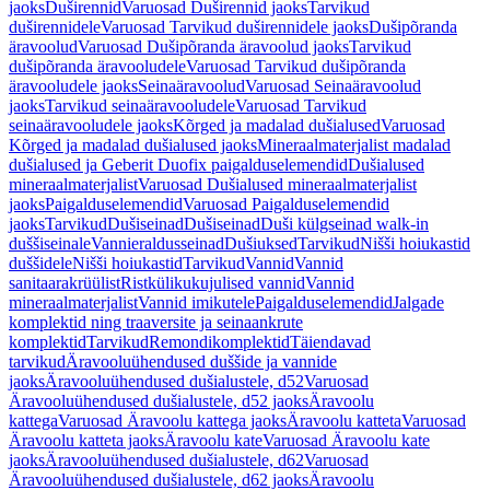
jaoks
Duširennid
Varuosad Duširennid jaoks
Tarvikud
duširennidele
Varuosad Tarvikud duširennidele jaoks
Dušipõranda
äravoolud
Varuosad Dušipõranda äravoolud jaoks
Tarvikud
dušipõranda äravooludele
Varuosad Tarvikud dušipõranda
äravooludele jaoks
Seinaäravoolud
Varuosad Seinaäravoolud
jaoks
Tarvikud seinaäravooludele
Varuosad Tarvikud
seinaäravooludele jaoks
Kõrged ja madalad dušialused
Varuosad
Kõrged ja madalad dušialused jaoks
Mineraalmaterjalist madalad
dušialused ja Geberit Duofix paigalduselemendid
Dušialused
mineraalmaterjalist
Varuosad Dušialused mineraalmaterjalist
jaoks
Paigalduselemendid
Varuosad Paigalduselemendid
jaoks
Tarvikud
Dušiseinad
Dušiseinad
Duši külgseinad walk-in
duššiseinale
Vannieraldusseinad
Dušiuksed
Tarvikud
Nišši hoiukastid
duššidele
Nišši hoiukastid
Tarvikud
Vannid
Vannid
sanitaarakrüülist
Ristkülikukujulised vannid
Vannid
mineraalmaterjalist
Vannid imikutele
Paigalduselemendid
Jalgade
komplektid ning traaversite ja seinaankrute
komplektid
Tarvikud
Remondikomplektid
Täiendavad
tarvikud
Äravooluühendused duššide ja vannide
jaoks
Äravooluühendused dušialustele, d52
Varuosad
Äravooluühendused dušialustele, d52 jaoks
Äravoolu
kattega
Varuosad Äravoolu kattega jaoks
Äravoolu katteta
Varuosad
Äravoolu katteta jaoks
Äravoolu kate
Varuosad Äravoolu kate
jaoks
Äravooluühendused dušialustele, d62
Varuosad
Äravooluühendused dušialustele, d62 jaoks
Äravoolu