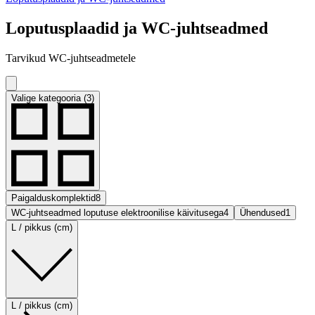
Loputusplaadid ja WC-juhtseadmed
Tarvikud WC-juhtseadmetele
Valige kategooria (3)
Paigalduskomplektid
8
WC-juhtseadmed loputuse elektroonilise käivitusega
4
Ühendused
1
L / pikkus (cm)
L / pikkus (cm)