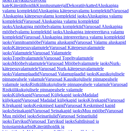
jaoks
Tarvikud
Äravoolu
kate
Käterätihoidik
Kinnitusmaterjal
Dekoratiivkatted
Aluskapiga
valamu komplektid
Aluskapiga kätepesuvalamu komplektid
Varuosad
Aluskapiga kätepesuvalamu komplektid jaoks
Aluskapiga valamu
komplektid
Varuosad Aluskapiga valamu komplektid
jaoks
Aluskapiga mööbelvalamu komplektid
Varuosad Aluskapiga
mööbelvalamu komplektid jaoks
Aluskapiga integreeritava valamu
komplektid
Varuosad Aluskapiga integreeritava valamu komplektid
jaoks
Vannitoamööbel
Valamu aluskapid
Varuosad Valamu aluskapid
jaoks
Kätepesuvalamutele
Varuosad Kätepesuvalamutele
jaoks
Valamutele
Varuosad Valamutele
jaoks
Topeltvalamutele
Varuosad Topeltvalamutele
jaoks
Mööbelvalamutele
Varuosad Mööbelvalamutele jaoks
Nurk-
kätepesuvalamutele
Varuosad Nurk-kätepesuvalamutele
jaoks
Valamuplaadid
Varuosad Valamuplaadid jaoks
Kausikujulisele
pinnapealsele valamule
Varuosad Kausikujulisele pinnapealsele
valamule jaoks
Ristkülikukujulisele pinnapealsele valamule
Varuosad
Ristkülikukujulisele pinnapealsele valamule
jaoks
Küljekapid
Varuosad Küljekapid jaoks
Madalad
küljekapid
Varuosad Madalad küljekapid jaoks
Kõrgkapid
Varuosad
Kõrgkapid jaoks
Keskmised kapid
Varuosad Keskmised kapid
jaoks
Seinakapid
Varuosad Seinakapid jaoks
Muu mööbel
Varuosad
Muu mööbel jaoks
Seinariiulid
Varuosad Seinariiulid
jaoks
Tarvikud
Varuosad Tarvikud jaoks
Sahtlisisud ja
hoiustamiskarbid
Käterätihoidik ja