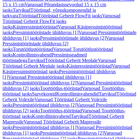
15 x 15 cm
Varuosad Põrandasissevoolud 15 x 15 cm
jaoks
Tarvikud
Tööriistad, võrgukomponendid ja
tarkvara
Tööriistad
Tööriistad Geberit FlowFit jaoks
Varuosad
Tööriistad Geberit FlowFit jaoks
jaoks
Käsipressimistööriistad
Varuosad Käsipressimistööriistad
jaoks
Pressimistööriistade ühilduvus [1]
Varuosad Pressimistööriistade
ühilduvus [1] jaoks
Pressimistööriistade ühilduvus [2]
Varuosad
Pressimistööriistade ühilduvus [2]
jaoks
Torutöötlustööriistad
Varuosad Torutöötlustööriistad
jaoks
Kontrollimisvahend
Pressimisseadmed
tööriistadega
Tarvikud
Tööriistad Geberit Meplale
Varuosad
Tööriistad Geberit Meplale jaoks
Käsipressimistööriistad
Varuosad
Käsipressimistööriistad jaoks
Pressimistööriistad ühilduvus
[1]
Varuosad Pressimistööriistad ühilduvus [1]
jaoks
Pressimistööriistad ühilduvus [2]
Varuosad Pressimistööriistad
ühilduvus [2] jaoks
Toortöötlus-tööriistad
Varuosad Toortöötlus-
tööriistad jaoks
Survekorgid
Kontrollimisvahendid
Tarvikud
Tööriistad
Geberit Volexile
Varuosad Tööriistad Geberit Volexile
jaoks
Pressimistööriistad ühilduvus [2]
Varuosad Pressimistööriistad
ühilduvus [2] jaoks
Toortöötlus-tööriistad
Varuosad Toortöötlus-
tööriistad jaoks
Kontrollimisvahend
Tarvikud
Tööriistad Geberit
Mapressile
Varuosad Tööriistad Geberit Mapressile
jaoks
Pressimistööriistad ühilduvus [1]
Varuosad Pressimistööriistad
ühilduvus [1] jaoks
Pressimistööriistad ühilduvus [2]
Varuosad
Pressimistööriistad ühilduvus [2] jaoks
Pressimistööriistad ühilduvus