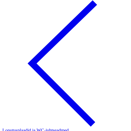
Loputusplaadid ja WC-juhtseadmed