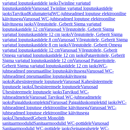
varjatud loputuskastidele jaoks
Twinline varjatud
loputuskastidele
Varuosad Twinline varjatud loputuskastidele
jaoks
Tarvikud
Kulumaterjal
WC-juhtseadmed loputuse elektroonilise
käivitusega
Varuosad WC-juhtseadmed loputuse elektroonilise
käivitusega jaoks
Võrgutoitele, Geberit Sigma varjatud
loputuskastidele 12 cm
Varuosad Võrgutoitele, Geberit Sigma
varjatud loputuskastidele 12 cm jaoks
Võrgutoitele, Geberit Sigma
varjatud loputuskastidele 8 cm
Varuosad Võrgutoitele, Geberit Sigma
varjatud loputuskastidele 8 cm jaoks
Võrgutoitele, Geberit Omega
varjatud loputuskastidele 12 cm
Varuosad Võrgutoitele, Geberit
Omega varjatud loputuskastidele 12 cm jaoks
Patareitoitele, Geberit
Sigma varjatud loputuskastidele 12 cm
Varuosad Patareitoitele,
Geberit Sigma varjatud loputuskastidele 12 cm jaoks
WC-
juhtseadmed pneumaatilise loputuskäivitusega
Varuosad WC-
juhtseadmed pneumaatilise loputuskäivitusega
jaoks
Kahesüsteemsele loputusele
Varuosad Kahesüsteemsele
loputusele jaoks
Ühesüsteemsele loputusele
Varuosad
Ühesüsteemsele loputusele jaoks
Tarvikud WC-
juhtseadmetele
Varuosad Tarvikud WC-juhtseadmetele
jaoks
Paigalduskomplektid
Varuosad Paigalduskomplektid jaoks
WC-
juhtseadmed loputuse elektroonilise käivitusega
Varuosad WC-
juhtseadmed loputuse elektroonilise käivitusega
jaoks
Ühendused
Geberit Monolith
sanitaarmoodulid
Sanitaarmoodulid WC-pottidele
Varuosad
Sanitaarmoodulid WC-pottidele jaoks
Seinapealsetele WC-