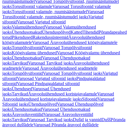
ruumisäästumudel
Varuosad Torupõlvsifoonid, ruumisäästumudel
jaoks
Torusifoonid valamule
Varuosad Torusifoonid valamule
jaoks
Torusifoonid valamule, ruumisäästumudel
Varuosad
Torusifoonid valamule, ruumisäästumudel jaoks
Varjatud
sifoonid
Varuosad Varjatud sifoonid
jaoks
Valamuühendused
Varuosad Valamuühendused
jaoks
Ühendusotsakud
Ühenduspõlved
Katted
Tihendid
Põrandapealsed
torud
Pikendused
Rakendussüsteemid
Äravooluühendused
köögivalamutele
Varuosad Äravooluühendused köögivalamutele
jaoks
Torupõlvsifoonid
Varuosad Torupõlvsifoonid
jaoks
Köögivalamu ühendused
Varuosad Köögivalamu ühendused
jaoks
Ühendusotsakud
Varuosad Ühendusotsakud
jaoks
Tarvikud
Varuosad Tarvikud jaoks
Äravooluühendused
seadmetele
Varuosad Äravooluühendused seadmetele
jaoks
Torupõlvsifoonid
Varuosad Torupõlvsifoonid jaoks
Varjatud
sifoonid
Varuosad Varjatud sifoonid jaoks
Pindpaigaldatud
sifoonid
Varuosad Pindpaigaldatud sifoonid
jaoks
Ühendused
Varuosad Ühendused
jaoks
Tarvikud
Äravooluühendused koristajavalamule
Varuosad
Äravooluühendused koristajavalamule jaoks
Sifoonid
Varuosad
Sifoonid jaoks
Ühenduspõlved
Varuosad Ühenduspõlved
jaoks
Ühendusotsakud
Varuosad Ühendusotsakud
jaoks
Äravooluventiilid
Varuosad Äravooluventiilid
jaoks
Tarvikud
Varuosad Tarvikud jaoks
Dušid ja vannid
Dušš
Põranda
äravool duššidele
Varuosad Põranda äravool duššidele