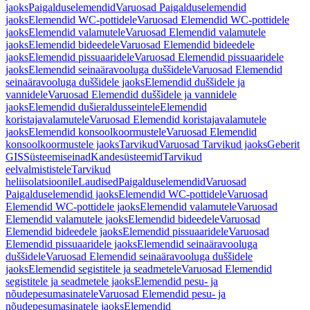
jaoks
Paigalduselemendid
Varuosad Paigalduselemendid
jaoks
Elemendid WC-pottidele
Varuosad Elemendid WC-pottidele
jaoks
Elemendid valamutele
Varuosad Elemendid valamutele
jaoks
Elemendid bideedele
Varuosad Elemendid bideedele
jaoks
Elemendid pissuaaridele
Varuosad Elemendid pissuaaridele
jaoks
Elemendid seinaäravooluga duššidele
Varuosad Elemendid
seinaäravooluga duššidele jaoks
Elemendid duššidele ja
vannidele
Varuosad Elemendid duššidele ja vannidele
jaoks
Elemendid dušieraldusseintele
Elemendid
koristajavalamutele
Varuosad Elemendid koristajavalamutele
jaoks
Elemendid konsoolkoormustele
Varuosad Elemendid
konsoolkoormustele jaoks
Tarvikud
Varuosad Tarvikud jaoks
Geberit
GIS
Süsteemiseinad
Kandesüsteemid
Tarvikud
eelvalmististele
Tarvikud
heliisolatsioonile
Laudised
Paigalduselemendid
Varuosad
Paigalduselemendid jaoks
Elemendid WC-pottidele
Varuosad
Elemendid WC-pottidele jaoks
Elemendid valamutele
Varuosad
Elemendid valamutele jaoks
Elemendid bideedele
Varuosad
Elemendid bideedele jaoks
Elemendid pissuaaridele
Varuosad
Elemendid pissuaaridele jaoks
Elemendid seinaäravooluga
duššidele
Varuosad Elemendid seinaäravooluga duššidele
jaoks
Elemendid segistitele ja seadmetele
Varuosad Elemendid
segistitele ja seadmetele jaoks
Elemendid pesu- ja
nõudepesumasinatele
Varuosad Elemendid pesu- ja
nõudepesumasinatele jaoks
Elemendid