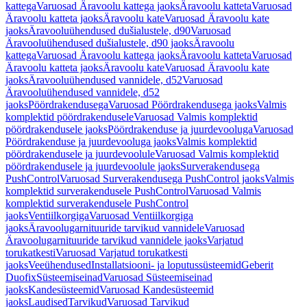
kattega
Varuosad Äravoolu kattega jaoks
Äravoolu katteta
Varuosad
Äravoolu katteta jaoks
Äravoolu kate
Varuosad Äravoolu kate
jaoks
Äravooluühendused dušialustele, d90
Varuosad
Äravooluühendused dušialustele, d90 jaoks
Äravoolu
kattega
Varuosad Äravoolu kattega jaoks
Äravoolu katteta
Varuosad
Äravoolu katteta jaoks
Äravoolu kate
Varuosad Äravoolu kate
jaoks
Äravooluühendused vannidele, d52
Varuosad
Äravooluühendused vannidele, d52
jaoks
Pöördrakendusega
Varuosad Pöördrakendusega jaoks
Valmis
komplektid pöördrakendusele
Varuosad Valmis komplektid
pöördrakendusele jaoks
Pöördrakenduse ja juurdevooluga
Varuosad
Pöördrakenduse ja juurdevooluga jaoks
Valmis komplektid
pöördrakendusele ja juurdevoolule
Varuosad Valmis komplektid
pöördrakendusele ja juurdevoolule jaoks
Surverakendusega
PushControl
Varuosad Surverakendusega PushControl jaoks
Valmis
komplektid surverakendusele PushControl
Varuosad Valmis
komplektid surverakendusele PushControl
jaoks
Ventiilkorgiga
Varuosad Ventiilkorgiga
jaoks
Äravoolugarnituuride tarvikud vannidele
Varuosad
Äravoolugarnituuride tarvikud vannidele jaoks
Varjatud
torukatkesti
Varuosad Varjatud torukatkesti
jaoks
Veeühendused
Installatsiooni- ja loputussüsteemid
Geberit
Duofix
Süsteemiseinad
Varuosad Süsteemiseinad
jaoks
Kandesüsteemid
Varuosad Kandesüsteemid
jaoks
Laudised
Tarvikud
Varuosad Tarvikud