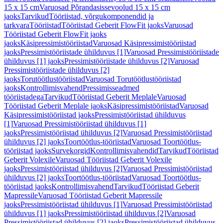
15 x 15 cm
Varuosad Põrandasissevoolud 15 x 15 cm
jaoks
Tarvikud
Tööriistad, võrgukomponendid ja
tarkvara
Tööriistad
Tööriistad Geberit FlowFit jaoks
Varuosad
Tööriistad Geberit FlowFit jaoks
jaoks
Käsipressimistööriistad
Varuosad Käsipressimistööriistad
jaoks
Pressimistööriistade ühilduvus [1]
Varuosad Pressimistööriistade
ühilduvus [1] jaoks
Pressimistööriistade ühilduvus [2]
Varuosad
Pressimistööriistade ühilduvus [2]
jaoks
Torutöötlustööriistad
Varuosad Torutöötlustööriistad
jaoks
Kontrollimisvahend
Pressimisseadmed
tööriistadega
Tarvikud
Tööriistad Geberit Meplale
Varuosad
Tööriistad Geberit Meplale jaoks
Käsipressimistööriistad
Varuosad
Käsipressimistööriistad jaoks
Pressimistööriistad ühilduvus
[1]
Varuosad Pressimistööriistad ühilduvus [1]
jaoks
Pressimistööriistad ühilduvus [2]
Varuosad Pressimistööriistad
ühilduvus [2] jaoks
Toortöötlus-tööriistad
Varuosad Toortöötlus-
tööriistad jaoks
Survekorgid
Kontrollimisvahendid
Tarvikud
Tööriistad
Geberit Volexile
Varuosad Tööriistad Geberit Volexile
jaoks
Pressimistööriistad ühilduvus [2]
Varuosad Pressimistööriistad
ühilduvus [2] jaoks
Toortöötlus-tööriistad
Varuosad Toortöötlus-
tööriistad jaoks
Kontrollimisvahend
Tarvikud
Tööriistad Geberit
Mapressile
Varuosad Tööriistad Geberit Mapressile
jaoks
Pressimistööriistad ühilduvus [1]
Varuosad Pressimistööriistad
ühilduvus [1] jaoks
Pressimistööriistad ühilduvus [2]
Varuosad
Pressimistööriistad ühilduvus [2] jaoks
Pressimistööriistad ühilduvus