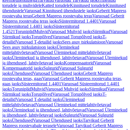
keermeühendusega
Tarvikud
Varuosad Tarvikud jaoks
Tihendid
torudele ja muhvidele
Katted torudele
Kinnitused torudele
Kinnitused
ühendustele
Varuosad Kinnitused ühendustele jaoks
Geberit Mapress
roostevaba teras
Geberit Mapress roostevaba teras
Varuosad Geberit
Mapress roostevaba teras jaoks
Süsteemitorud 1.4401
Varuosad
Süsteemitorud 1.4401 jaoks
Süsteemitorud
1.4521
Toruniplid
Muhvid
Varuosad Muhvid jaoks
Siirmikud
Varuosad
Siirmikud jaoks
Torupõlved
Varuosad Torupõlved jaoks
T-
detailid
Varuosad T-detailid jaoks
Sees asuv tsirkulatsioon
Varuosad
Sees asuv tsirkulatsioon jaoks
Üleminekud
mittelahtivõetavad
Varuosad Üleminekud mittelahtivõetavad
jaoks
Üleminekud ja ühendused, lahtivõetavad
Varuosad Üleminekud
ja ühendused, lahtivõetavad jaoks
Kompensaatorid
Varuosad
Kompensaatorid jaoks
Sulgurid
Varuosad Sulgurid
jaoks
Ühendused
Varuosad Ühendused jaoks
Geberit Mapress
roostevaba teras, gaas
Varuosad Geberit Mapress roostevaba teras,
gaas jaoks
Süsteemitorud 1.4401
Varuosad Süsteemitorud 1.4401
jaoks
Toruniplid
Muhvid
Varuosad Muhvid jaoks
Siirmikud
Varuosad
Siirmikud jaoks
Torupõlved
Varuosad Torupõlved jaoks
T-
detailid
Varuosad T-detailid jaoks
Üleminekud
mittelahtivõetavad
Varuosad Üleminekud mittelahtivõetavad
jaoks
Üleminekud ja ühendused, lahtivõetavad
Varuosad Üleminekud
ja ühendused, lahtivõetavad jaoks
Sulgurid
Varuosad Sulgurid
jaoks
Ühendused
Varuosad Ühendused jaoks
Tarvikud Geberit
Mapress roostevabale terasele
Varuosad Tarvikud Geberit Mapress