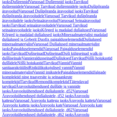
jaoks
Duširennid
Varuosad Duširennid jaoks
Tarvikud
duširennidele
Varuosad Tarvikud duširennidele jaoks
Dušipõranda
äravoolud
Varuosad Dušipõranda äravoolud jaoks
Tarvikud
dušipõranda äravooludele
Varuosad Tarvikud dušipõranda
äravooludele jaoks
Seinaäravoolud
Varuosad Seinaäravoolud
jaoks
Tarvikud seinaäravooludele
Varuosad Tarvikud
seinaäravooludele jaoks
Kõrged ja madalad dušialused
Varuosad
Kõrged ja madalad dušialused jaoks
Mineraalmaterjalist madalad
dušialused ja Geberit Duofix paigalduselemendid
Dušialused
mineraalmaterjalist
Varuosad Dušialused mineraalmaterjalist
jaoks
Paigalduselemendid
Varuosad Paigalduselemendid
jaoks
Tarvikud
Dušiseinad
Dušiseinad
Duši külgseinad walk-in
duššiseinale
Vannieraldusseinad
Dušiuksed
Tarvikud
Nišši hoiukastid
duššidele
Nišši hoiukastid
Tarvikud
Vannid
Vannid
sanitaarakrüülist
Ristkülikukujulised vannid
Vannid
mineraalmaterjalist
Vannid imikutele
Paigalduselemendid
Jalgade
komplektid ning traaversite ja seinaankrute
komplektid
Tarvikud
Remondikomplektid
Täiendavad
tarvikud
Äravooluühendused duššide ja vannide
jaoks
Äravooluühendused dušialustele, d52
Varuosad
Äravooluühendused dušialustele, d52 jaoks
Äravoolu
kattega
Varuosad Äravoolu kattega jaoks
Äravoolu katteta
Varuosad
Äravoolu katteta jaoks
Äravoolu kate
Varuosad Äravoolu kate
jaoks
Äravooluühendused dušialustele, d62
Varuosad
Äravooluühendused dušialustele, d62 jaoks
Äravoolu