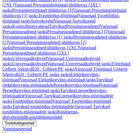
[2XL]
Varuosad Pressimistööriistad ühilduvus [2XL]
jaoks
Pressimistööriistad ühilduvus [3]
Varuosad Pressimistööriistad
ühilduvus [3] jaoks
Toortöötlus-tööriistad
Varuosad Toortöötlus-
tööriistad jaoks
Survekorgid
Varuosad Survekorgid
jaoks
Kontrollimisvahend
Tarvikud
Pressimisseadmed
Varuosad
Pressimisseadmed jaoks
Pressimisseadmed ühilduvus [1]
Varuosad
Pressimisseadmed ühilduvus [1] jaoks
Pressimisseadmed ühilduvus
[2]
Varuosad Pressimisseadmed ühilduvus [2]
jaoks
Pressimisseadmed ühilduvus [2XL]
Varuosad
Pressimisseadmed ühilduvus [2XL]
jaoks
Universaalkohvrid
Varuosad Universaalkohvrid
jaoks
Universaalkohvrid
Varuosad Universaalkohvrid jaoks
Tööriistad
Geberit Silent-db20 / Geberit PE jaoks
Varuosad Tööriistad Geberit
Silent-db20 / Geberit PE jaoks jaoks
Elektrikeevitus-
tööriistad
Varuosad Elektrikeevitus-tööriistad jaoks
Tarvikud
elektrikeevitus-tööriistadele
Peegelkeevitus-tööriistad
Varuosad
Peegelkeevitus-tööriistad jaoks
Tarvikud peegelkeevitus-
tööriistadele
Varuosad Tarvikud peegelkeevitus-tööriistadele
jaoks
Toortöötlus-tööriistad
Varuosad Toortöötlus-tööriistad
jaoks
Tarvikud torutöötlus-tööriistadele
Varuosad Tarvikud
torutöötlus-tööriistadele jaoks
Käsitsemis-
abivahendid
Kaugjuhtimispuldid
Tootekategooriad
Vannitoaseeriad