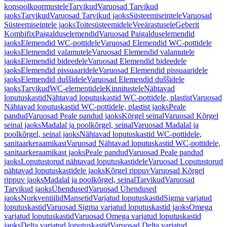
konsoolkoormustele
Tarvikud
Varuosad Tarvikud
jaoks
Tarvikud
Varuosad Tarvikud jaoks
Süsteemiseintele
Varuosad
Süsteemiseintele jaoks
Toitesüsteemidele
Veeärastusele
Geberit
Kombifix
Paigalduselemendid
Varuosad Paigalduselemendid
jaoks
Elemendid WC-pottidele
Varuosad Elemendid WC-pottidele
jaoks
Elemendid valamutele
Varuosad Elemendid valamutele
jaoks
Elemendid bideedele
Varuosad Elemendid bideedele
jaoks
Elemendid pissuaaridele
Varuosad Elemendid pissuaaridele
jaoks
Elemendid duššidele
Varuosad Elemendid duššidele
jaoks
Tarvikud
WC-elementidele
Kinnitustele
Nähtavad
loputuskastid
Nähtavad loputuskastid WC-pottidele, plastist
Varuosad
Nähtavad loputuskastid WC-pottidele, plastist jaoks
Peale
pandud
Varuosad Peale pandud jaoks
Kõrgel seinal
Varuosad Kõrgel
seinal jaoks
Madalal ja poolkõrgel, seinal
Varuosad Madalal ja
poolkõrgel, seinal jaoks
Nähtavad loputuskastid WC-pottidele,
sanitaarkeraamikast
Varuosad Nähtavad loputuskastid WC-pottidele,
sanitaarkeraamikast jaoks
Peale pandud
Varuosad Peale pandud
jaoks
Loputustorud nähtavad loputuskastidele
Varuosad Loputustorud
nähtavad loputuskastidele jaoks
Kõrgel rippuv
Varuosad Kõrgel
rippuv jaoks
Madalal ja poolkõrgel, seinal
Tarvikud
Varuosad
Tarvikud jaoks
Ühendused
Varuosad Ühendused
jaoks
Nurkventiilid
Mansetid
Varjatud loputuskastid
Sigma varjatud
loputuskastid
Varuosad Sigma varjatud loputuskastid jaoks
Omega
varjatud loputuskastid
Varuosad Omega varjatud loputuskastid
jaoks
Delta varjatud loputuskastid
Varuosad Delta varjatud