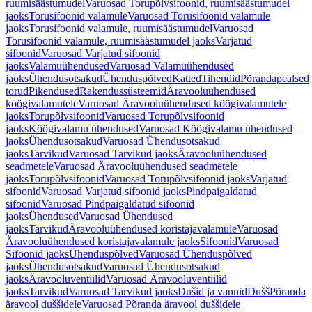
ruumisäästumudel
Varuosad Torupõlvsifoonid, ruumisäästumudel
jaoks
Torusifoonid valamule
Varuosad Torusifoonid valamule
jaoks
Torusifoonid valamule, ruumisäästumudel
Varuosad
Torusifoonid valamule, ruumisäästumudel jaoks
Varjatud
sifoonid
Varuosad Varjatud sifoonid
jaoks
Valamuühendused
Varuosad Valamuühendused
jaoks
Ühendusotsakud
Ühenduspõlved
Katted
Tihendid
Põrandapealsed
torud
Pikendused
Rakendussüsteemid
Äravooluühendused
köögivalamutele
Varuosad Äravooluühendused köögivalamutele
jaoks
Torupõlvsifoonid
Varuosad Torupõlvsifoonid
jaoks
Köögivalamu ühendused
Varuosad Köögivalamu ühendused
jaoks
Ühendusotsakud
Varuosad Ühendusotsakud
jaoks
Tarvikud
Varuosad Tarvikud jaoks
Äravooluühendused
seadmetele
Varuosad Äravooluühendused seadmetele
jaoks
Torupõlvsifoonid
Varuosad Torupõlvsifoonid jaoks
Varjatud
sifoonid
Varuosad Varjatud sifoonid jaoks
Pindpaigaldatud
sifoonid
Varuosad Pindpaigaldatud sifoonid
jaoks
Ühendused
Varuosad Ühendused
jaoks
Tarvikud
Äravooluühendused koristajavalamule
Varuosad
Äravooluühendused koristajavalamule jaoks
Sifoonid
Varuosad
Sifoonid jaoks
Ühenduspõlved
Varuosad Ühenduspõlved
jaoks
Ühendusotsakud
Varuosad Ühendusotsakud
jaoks
Äravooluventiilid
Varuosad Äravooluventiilid
jaoks
Tarvikud
Varuosad Tarvikud jaoks
Dušid ja vannid
Dušš
Põranda
äravool duššidele
Varuosad Põranda äravool duššidele