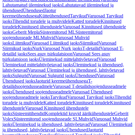
Lahutamatud üleminekud jaoks
Lahutatavad üleminekud ja
ühendused
Ühendused
Jaotur
keermeühendusega
Kütteühendused
Tarvikud
Varuosad Tarvikud
jaoks
Tihendid torudele ja muhvidele
Katted torudele
Kinnitused
torudele
Kinnitused ühendustele
Varuosad Kinnitused ühendustele
jaoks
Geberit Mepla
Süsteemitorud ML
Süsteemitorud
soojendusseade ML
Muhvid
Varuosad Muhvid
jaoks
Liitmikud
Varuosad Liitmikud jaoks
Siirmikud
Varuosad
Siirmikud jaoks
Nurk
Varuosad Nurk jaoks
T-detailid
Varuosad T-
detailid jaoks
Sees asuv tsirkulatsioon
Varuosad Sees asuv
tsirkulatsioon jaoks
Üleminekud mittelahtivõetavad
Varuosad
Üleminekud mittelahtivõetavad jaoks
Üleminekud ja ühendused,
lahtivõetavad
Varuosad Üleminekud ja ühendused, lahtivõetavad
jaoks
Sulgurid
Varuosad Sulgurid jaoks
Ühendused
Varuosad
Ühendused jaoks
Jaoturid keermeühendusega
T-
detailidsoojendusseadmele
Varuosad T-detailidsoojendusseadmele
jaoks
Ühendused soojendusseadmele
Varuosad Ühendused
soojendusseadmele jaoks
Tarvikud
Varuosad Tarvikud jaoks
Tihendid
torudele ja muhvidele
Katted torudele
Kinnitused torudele
Kinnitused
ühendustele
Varuosad Kinnitused ühendustele
jaoks
Süsteemitihendid
Komplektid kruvid äärikühendustele
Geberit
Volex
Süsteemitorud soojendusseade SL
Muhvid
Varuosad Muhvid
jaoks
Üleminekud ja ühendused, lahtivõetavad
Varuosad Üleminekud
ja ühendused, lahtivõetavad jaoks
Ühendused
Jaoturid