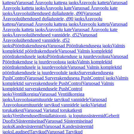
kattega
Varuosad Äravoolu kattega jaoks
Äravoolu katteta
Varuosad
Äravoolu katteta jaoks
Äravoolu kate
Varuosad Äravoolu kate
jaoks
Äravooluühendused dušialustele, d90
Varuosad
Äravooluühendused dušialustele, d90 jaoks
Äravoolu
kattega
Varuosad Äravoolu kattega jaoks
Äravoolu katteta
Varuosad
Äravoolu katteta jaoks
Äravoolu kate
Varuosad Äravoolu kate
jaoks
Äravooluühendused vannidele, d52
Varuosad
Äravooluühendused vannidele, d52
jaoks
Pöördrakendusega
Varuosad Pöördrakendusega jaoks
Valmis
komplektid pöördrakendusele
Varuosad Valmis komplektid
pöördrakendusele jaoks
Pöördrakenduse ja juurdevooluga
Varuosad
Pöördrakenduse ja juurdevooluga jaoks
Valmis komplektid
pöördrakendusele ja juurdevoolule
Varuosad Valmis komplektid
pöördrakendusele ja juurdevoolule jaoks
Surverakendusega
PushControl
Varuosad Surverakendusega PushControl jaoks
Valmis
komplektid surverakendusele PushControl
Varuosad Valmis
komplektid surverakendusele PushControl
jaoks
Ventiilkorgiga
Varuosad Ventiilkorgiga
jaoks
Äravoolugarnituuride tarvikud vannidele
Varuosad
Äravoolugarnituuride tarvikud vannidele jaoks
Varjatud
torukatkesti
Varuosad Varjatud torukatkesti
jaoks
Veeühendused
Installatsiooni- ja loputussüsteemid
Geberit
Duofix
Süsteemiseinad
Varuosad Süsteemiseinad
jaoks
Kandesüsteemid
Varuosad Kandesüsteemid
jaoks
Laudised
Tarvikud
Varuosad Tarvikud