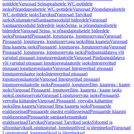
pottidele
Varuosad Seinapealsetele WC-pottidele
jaoks
Põrandapealsetele WC-pottidele
Varuosad Põrandapealsetele
WC-pottidele jaoks
Tarvikud
Varuosad Tarvikud
jaoks
Kulumaterjal
Sanitaarmoodulid bideedele
Varuosad
Sanitaarmoodulid bideedele jaoks
Seina- ja põrandapealsetele
bideedele
Varuosad Seina- ja põrandapealsetele bideedele
jaoks
Pissuaarid
Pissuaarid, loputusega, loputusservaga
Varuosad
Pissuaarid, loputusega, loputusservaga jaoks
Ilma kaaneta
Varuosad
Ilma kaaneta jaoks
Pissuaarid, loputusega, loputusservata
Varuosad
Pissuaarid, loputusega, loputusservata jaoks
Pindpaigaldatava või
varjatud pissuaari loputusregulaatorile
Varuosad Pindpaigaldatava
või varjatud pissuaari loputusregulaatorile jaoks
Integreeritud
pissuaari loputusregulaator
Varuosad Integreeritud pissuaari
loputusregulaator jaoks
Integreeritud pissuaari
loputusregulaatorile
Varuosad Integreeritud pissuaari
loputusregulaatorile jaoks
Pissuaarid, loputusrežiim, kaanega / kaane
jaoks
Varuosad Pissuaarid, loputusrežiim, kaanega / kaane jaoks
jaoks
Loputusservata
Varuosad Loputusservata jaoks
Pissuaarid,
veevaba käitamine
Varuosad Pissuaarid, veevaba käitamine
jaoks
Ilma kaaneta
Varuosad Ilma kaaneta jaoks
Pissuaaride
eraldusseinad
Pissuaaride plastist eraldusseinad
Pissuaaride klaasist
eraldusseinad
Pissuaaride sanitaarkeraamikast
eraldusseinad
Tarvikud
Varuosad Tarvikud jaoks
Sifoonid ja
sifoonitarvikud
Loputustorud, loputuspõlved ja üleminekud
Varuosad
Loputustorud, loputuspõlved ja üleminekud