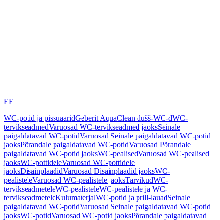
EE
WC-potid ja pissuaarid
Geberit AquaClean dušš-WC-d
WC-
tervikseadmed
Varuosad WC-tervikseadmed jaoks
Seinale
paigaldatavad WC-potid
Varuosad Seinale paigaldatavad WC-potid
jaoks
Põrandale paigaldatavad WC-potid
Varuosad Põrandale
paigaldatavad WC-potid jaoks
WC-pealised
Varuosad WC-pealised
jaoks
WC-pottidele
Varuosad WC-pottidele
jaoks
Disainplaadid
Varuosad Disainplaadid jaoks
WC-
pealistele
Varuosad WC-pealistele jaoks
Tarvikud
WC-
tervikseadmetele
WC-pealistele
WC-pealistele ja WC-
tervikseadmetele
Kulumaterjal
WC-potid ja prill-lauad
Seinale
paigaldatavad WC-potid
Varuosad Seinale paigaldatavad WC-potid
jaoks
WC-potid
Varuosad WC-potid jaoks
Põrandale paigaldatavad