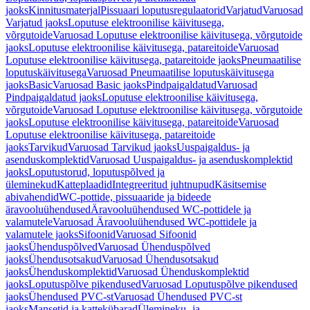
jaoks
Kinnitusmaterjal
Pissuaari loputusregulaatorid
Varjatud
Varuosad
Varjatud jaoks
Loputuse elektroonilise käivitusega,
võrgutoide
Varuosad Loputuse elektroonilise käivitusega, võrgutoide
jaoks
Loputuse elektroonilise käivitusega, patareitoide
Varuosad
Loputuse elektroonilise käivitusega, patareitoide jaoks
Pneumaatilise
loputuskäivitusega
Varuosad Pneumaatilise loputuskäivitusega
jaoks
Basic
Varuosad Basic jaoks
Pindpaigaldatud
Varuosad
Pindpaigaldatud jaoks
Loputuse elektroonilise käivitusega,
võrgutoide
Varuosad Loputuse elektroonilise käivitusega, võrgutoide
jaoks
Loputuse elektroonilise käivitusega, patareitoide
Varuosad
Loputuse elektroonilise käivitusega, patareitoide
jaoks
Tarvikud
Varuosad Tarvikud jaoks
Uuspaigaldus- ja
asenduskomplektid
Varuosad Uuspaigaldus- ja asenduskomplektid
jaoks
Loputustorud, loputuspõlved ja
üleminekud
Katteplaadid
Integreeritud juhtnupud
Käsitsemise
abivahendid
WC-pottide, pissuaaride ja bideede
äravooluühendused
Äravooluühendused WC-pottidele ja
valamutele
Varuosad Äravooluühendused WC-pottidele ja
valamutele jaoks
Sifoonid
Varuosad Sifoonid
jaoks
Ühenduspõlved
Varuosad Ühenduspõlved
jaoks
Ühendusotsakud
Varuosad Ühendusotsakud
jaoks
Ühenduskomplektid
Varuosad Ühenduskomplektid
jaoks
Loputuspõlve pikendused
Varuosad Loputuspõlve pikendused
jaoks
Ühendused PVC-st
Varuosad Ühendused PVC-st
jaoks
Mansetid ja kattekübarad
Ülemineku- ja