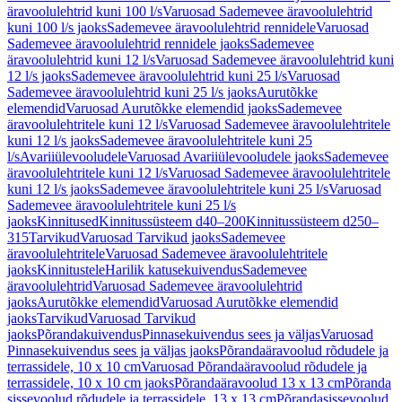
äravoolulehtrid kuni 100 l/s
Varuosad Sademevee äravoolulehtrid
kuni 100 l/s jaoks
Sademevee äravoolulehtrid rennidele
Varuosad
Sademevee äravoolulehtrid rennidele jaoks
Sademevee
äravoolulehtrid kuni 12 l/s
Varuosad Sademevee äravoolulehtrid kuni
12 l/s jaoks
Sademevee äravoolulehtrid kuni 25 l/s
Varuosad
Sademevee äravoolulehtrid kuni 25 l/s jaoks
Aurutõkke
elemendid
Varuosad Aurutõkke elemendid jaoks
Sademevee
äravoolulehtritele kuni 12 l/s
Varuosad Sademevee äravoolulehtritele
kuni 12 l/s jaoks
Sademevee äravoolulehtritele kuni 25
l/s
Avariiülevooludele
Varuosad Avariiülevooludele jaoks
Sademevee
äravoolulehtritele kuni 12 l/s
Varuosad Sademevee äravoolulehtritele
kuni 12 l/s jaoks
Sademevee äravoolulehtritele kuni 25 l/s
Varuosad
Sademevee äravoolulehtritele kuni 25 l/s
jaoks
Kinnitused
Kinnitussüsteem d40–200
Kinnitussüsteem d250–
315
Tarvikud
Varuosad Tarvikud jaoks
Sademevee
äravoolulehtritele
Varuosad Sademevee äravoolulehtritele
jaoks
Kinnitustele
Harilik katusekuivendus
Sademevee
äravoolulehtrid
Varuosad Sademevee äravoolulehtrid
jaoks
Aurutõkke elemendid
Varuosad Aurutõkke elemendid
jaoks
Tarvikud
Varuosad Tarvikud
jaoks
Põrandakuivendus
Pinnasekuivendus sees ja väljas
Varuosad
Pinnasekuivendus sees ja väljas jaoks
Põrandaäravoolud rõdudele ja
terrassidele, 10 x 10 cm
Varuosad Põrandaäravoolud rõdudele ja
terrassidele, 10 x 10 cm jaoks
Põrandaäravoolud 13 x 13 cm
Põranda
sissevoolud rõdudele ja terrassidele, 13 x 13 cm
Põrandasissevoolud