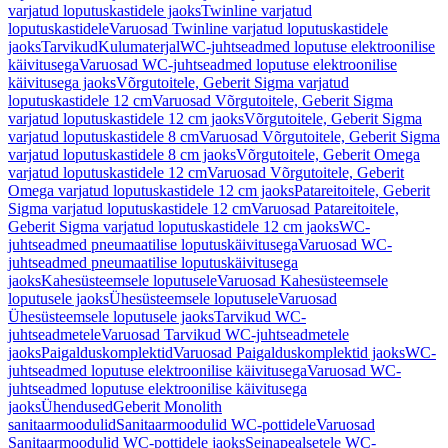
varjatud loputuskastidele jaoks
Twinline varjatud
loputuskastidele
Varuosad Twinline varjatud loputuskastidele
jaoks
Tarvikud
Kulumaterjal
WC-juhtseadmed loputuse elektroonilise
käivitusega
Varuosad WC-juhtseadmed loputuse elektroonilise
käivitusega jaoks
Võrgutoitele, Geberit Sigma varjatud
loputuskastidele 12 cm
Varuosad Võrgutoitele, Geberit Sigma
varjatud loputuskastidele 12 cm jaoks
Võrgutoitele, Geberit Sigma
varjatud loputuskastidele 8 cm
Varuosad Võrgutoitele, Geberit Sigma
varjatud loputuskastidele 8 cm jaoks
Võrgutoitele, Geberit Omega
varjatud loputuskastidele 12 cm
Varuosad Võrgutoitele, Geberit
Omega varjatud loputuskastidele 12 cm jaoks
Patareitoitele, Geberit
Sigma varjatud loputuskastidele 12 cm
Varuosad Patareitoitele,
Geberit Sigma varjatud loputuskastidele 12 cm jaoks
WC-
juhtseadmed pneumaatilise loputuskäivitusega
Varuosad WC-
juhtseadmed pneumaatilise loputuskäivitusega
jaoks
Kahesüsteemsele loputusele
Varuosad Kahesüsteemsele
loputusele jaoks
Ühesüsteemsele loputusele
Varuosad
Ühesüsteemsele loputusele jaoks
Tarvikud WC-
juhtseadmetele
Varuosad Tarvikud WC-juhtseadmetele
jaoks
Paigalduskomplektid
Varuosad Paigalduskomplektid jaoks
WC-
juhtseadmed loputuse elektroonilise käivitusega
Varuosad WC-
juhtseadmed loputuse elektroonilise käivitusega
jaoks
Ühendused
Geberit Monolith
sanitaarmoodulid
Sanitaarmoodulid WC-pottidele
Varuosad
Sanitaarmoodulid WC-pottidele jaoks
Seinapealsetele WC-