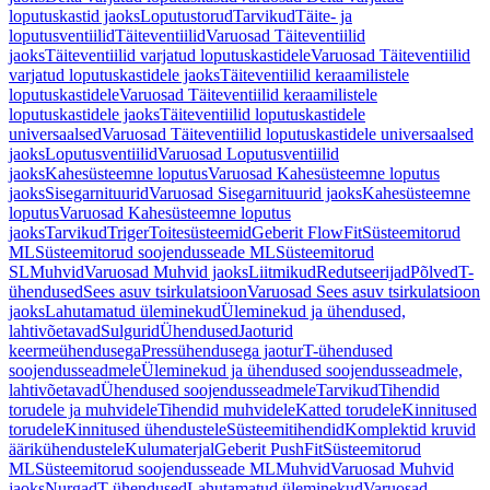
loputuskastid jaoks
Loputustorud
Tarvikud
Täite- ja
loputusventiilid
Täiteventiilid
Varuosad Täiteventiilid
jaoks
Täiteventiilid varjatud loputuskastidele
Varuosad Täiteventiilid
varjatud loputuskastidele jaoks
Täiteventiilid keraamilistele
loputuskastidele
Varuosad Täiteventiilid keraamilistele
loputuskastidele jaoks
Täiteventiilid loputuskastidele
universaalsed
Varuosad Täiteventiilid loputuskastidele universaalsed
jaoks
Loputusventiilid
Varuosad Loputusventiilid
jaoks
Kahesüsteemne loputus
Varuosad Kahesüsteemne loputus
jaoks
Sisegarnituurid
Varuosad Sisegarnituurid jaoks
Kahesüsteemne
loputus
Varuosad Kahesüsteemne loputus
jaoks
Tarvikud
Triger
Toitesüsteemid
Geberit FlowFit
Süsteemitorud
ML
Süsteemitorud soojendusseade ML
Süsteemitorud
SL
Muhvid
Varuosad Muhvid jaoks
Liitmikud
Redutseerijad
Põlved
T-
ühendused
Sees asuv tsirkulatsioon
Varuosad Sees asuv tsirkulatsioon
jaoks
Lahutamatud üleminekud
Üleminekud ja ühendused,
lahtivõetavad
Sulgurid
Ühendused
Jaoturid
keermeühendusega
Pressühendusega jaotur
T-ühendused
soojendusseadmele
Üleminekud ja ühendused soojendusseadmele,
lahtivõetavad
Ühendused soojendusseadmele
Tarvikud
Tihendid
torudele ja muhvidele
Tihendid muhvidele
Katted torudele
Kinnitused
torudele
Kinnitused ühendustele
Süsteemitihendid
Komplektid kruvid
äärikühendustele
Kulumaterjal
Geberit PushFit
Süsteemitorud
ML
Süsteemitorud soojendusseade ML
Muhvid
Varuosad Muhvid
jaoks
Nurgad
T-ühendused
Lahutamatud üleminekud
Varuosad