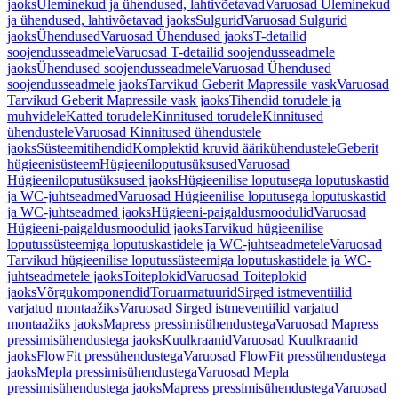
jaoks
Üleminekud ja ühendused, lahtivõetavad
Varuosad Üleminekud
ja ühendused, lahtivõetavad jaoks
Sulgurid
Varuosad Sulgurid
jaoks
Ühendused
Varuosad Ühendused jaoks
T-detailid
soojendusseadmele
Varuosad T-detailid soojendusseadmele
jaoks
Ühendused soojendusseadmele
Varuosad Ühendused
soojendusseadmele jaoks
Tarvikud Geberit Mapressile vask
Varuosad
Tarvikud Geberit Mapressile vask jaoks
Tihendid torudele ja
muhvidele
Katted torudele
Kinnitused torudele
Kinnitused
ühendustele
Varuosad Kinnitused ühendustele
jaoks
Süsteemitihendid
Komplektid kruvid äärikühendustele
Geberit
hügieenisüsteem
Hügieeniloputusüksused
Varuosad
Hügieeniloputusüksused jaoks
Hügieenilise loputusega loputuskastid
ja WC-juhtseadmed
Varuosad Hügieenilise loputusega loputuskastid
ja WC-juhtseadmed jaoks
Hügieeni-paigaldusmoodulid
Varuosad
Hügieeni-paigaldusmoodulid jaoks
Tarvikud hügieenilise
loputussüsteemiga loputuskastidele ja WC-juhtseadmetele
Varuosad
Tarvikud hügieenilise loputussüsteemiga loputuskastidele ja WC-
juhtseadmetele jaoks
Toiteplokid
Varuosad Toiteplokid
jaoks
Võrgukomponendid
Toruarmatuurid
Sirged istmeventiilid
varjatud montaažiks
Varuosad Sirged istmeventiilid varjatud
montaažiks jaoks
Mapress pressimisühendustega
Varuosad Mapress
pressimisühendustega jaoks
Kuulkraanid
Varuosad Kuulkraanid
jaoks
FlowFit pressühendustega
Varuosad FlowFit pressühendustega
jaoks
Mepla pressimisühendustega
Varuosad Mepla
pressimisühendustega jaoks
Mapress pressimisühendustega
Varuosad