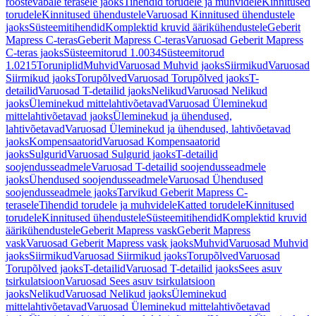
roostevabale terasele jaoks
Tihendid torudele ja muhvidele
Kinnitused
torudele
Kinnitused ühendustele
Varuosad Kinnitused ühendustele
jaoks
Süsteemitihendid
Komplektid kruvid äärikühendustele
Geberit
Mapress C-teras
Geberit Mapress C-teras
Varuosad Geberit Mapress
C-teras jaoks
Süsteemitorud 1.0034
Süsteemitorud
1.0215
Toruniplid
Muhvid
Varuosad Muhvid jaoks
Siirmikud
Varuosad
Siirmikud jaoks
Torupõlved
Varuosad Torupõlved jaoks
T-
detailid
Varuosad T-detailid jaoks
Nelikud
Varuosad Nelikud
jaoks
Üleminekud mittelahtivõetavad
Varuosad Üleminekud
mittelahtivõetavad jaoks
Üleminekud ja ühendused,
lahtivõetavad
Varuosad Üleminekud ja ühendused, lahtivõetavad
jaoks
Kompensaatorid
Varuosad Kompensaatorid
jaoks
Sulgurid
Varuosad Sulgurid jaoks
T-detailid
soojendusseadmele
Varuosad T-detailid soojendusseadmele
jaoks
Ühendused soojendusseadmele
Varuosad Ühendused
soojendusseadmele jaoks
Tarvikud Geberit Mapress C-
terasele
Tihendid torudele ja muhvidele
Katted torudele
Kinnitused
torudele
Kinnitused ühendustele
Süsteemitihendid
Komplektid kruvid
äärikühendustele
Geberit Mapress vask
Geberit Mapress
vask
Varuosad Geberit Mapress vask jaoks
Muhvid
Varuosad Muhvid
jaoks
Siirmikud
Varuosad Siirmikud jaoks
Torupõlved
Varuosad
Torupõlved jaoks
T-detailid
Varuosad T-detailid jaoks
Sees asuv
tsirkulatsioon
Varuosad Sees asuv tsirkulatsioon
jaoks
Nelikud
Varuosad Nelikud jaoks
Üleminekud
mittelahtivõetavad
Varuosad Üleminekud mittelahtivõetavad