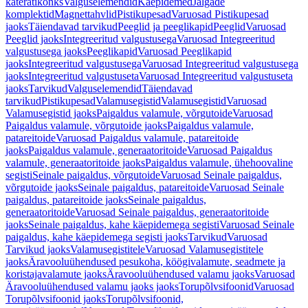
käterätikonks
Valguselemendid
Käepidemed
Jalgade
komplektid
Magnettahvlid
Pistikupesad
Varuosad Pistikupesad
jaoks
Täiendavad tarvikud
Peeglid ja peeglikapid
Peeglid
Varuosad
Peeglid jaoks
Integreeritud valgustusega
Varuosad Integreeritud
valgustusega jaoks
Peeglikapid
Varuosad Peeglikapid
jaoks
Integreeritud valgustusega
Varuosad Integreeritud valgustusega
jaoks
Integreeritud valgustuseta
Varuosad Integreeritud valgustuseta
jaoks
Tarvikud
Valguselemendid
Täiendavad
tarvikud
Pistikupesad
Valamusegistid
Valamusegistid
Varuosad
Valamusegistid jaoks
Paigaldus valamule, võrgutoide
Varuosad
Paigaldus valamule, võrgutoide jaoks
Paigaldus valamule,
patareitoide
Varuosad Paigaldus valamule, patareitoide
jaoks
Paigaldus valamule, generaatoritoide
Varuosad Paigaldus
valamule, generaatoritoide jaoks
Paigaldus valamule, ühehoovaline
segisti
Seinale paigaldus, võrgutoide
Varuosad Seinale paigaldus,
võrgutoide jaoks
Seinale paigaldus, patareitoide
Varuosad Seinale
paigaldus, patareitoide jaoks
Seinale paigaldus,
generaatoritoide
Varuosad Seinale paigaldus, generaatoritoide
jaoks
Seinale paigaldus, kahe käepidemega segisti
Varuosad Seinale
paigaldus, kahe käepidemega segisti jaoks
Tarvikud
Varuosad
Tarvikud jaoks
Valamusegistitele
Varuosad Valamusegistitele
jaoks
Äravooluühendused pesukoha, köögivalamute, seadmete ja
koristajavalamute jaoks
Äravooluühendused valamu jaoks
Varuosad
Äravooluühendused valamu jaoks jaoks
Torupõlvsifoonid
Varuosad
Torupõlvsifoonid jaoks
Torupõlvsifoonid,