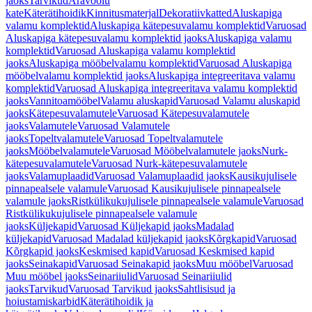
jaoks
Tarvikud
Äravoolu
kate
Käterätihoidik
Kinnitusmaterjal
Dekoratiivkatted
Aluskapiga
valamu komplektid
Aluskapiga kätepesuvalamu komplektid
Varuosad
Aluskapiga kätepesuvalamu komplektid jaoks
Aluskapiga valamu
komplektid
Varuosad Aluskapiga valamu komplektid
jaoks
Aluskapiga mööbelvalamu komplektid
Varuosad Aluskapiga
mööbelvalamu komplektid jaoks
Aluskapiga integreeritava valamu
komplektid
Varuosad Aluskapiga integreeritava valamu komplektid
jaoks
Vannitoamööbel
Valamu aluskapid
Varuosad Valamu aluskapid
jaoks
Kätepesuvalamutele
Varuosad Kätepesuvalamutele
jaoks
Valamutele
Varuosad Valamutele
jaoks
Topeltvalamutele
Varuosad Topeltvalamutele
jaoks
Mööbelvalamutele
Varuosad Mööbelvalamutele jaoks
Nurk-
kätepesuvalamutele
Varuosad Nurk-kätepesuvalamutele
jaoks
Valamuplaadid
Varuosad Valamuplaadid jaoks
Kausikujulisele
pinnapealsele valamule
Varuosad Kausikujulisele pinnapealsele
valamule jaoks
Ristkülikukujulisele pinnapealsele valamule
Varuosad
Ristkülikukujulisele pinnapealsele valamule
jaoks
Küljekapid
Varuosad Küljekapid jaoks
Madalad
küljekapid
Varuosad Madalad küljekapid jaoks
Kõrgkapid
Varuosad
Kõrgkapid jaoks
Keskmised kapid
Varuosad Keskmised kapid
jaoks
Seinakapid
Varuosad Seinakapid jaoks
Muu mööbel
Varuosad
Muu mööbel jaoks
Seinariiulid
Varuosad Seinariiulid
jaoks
Tarvikud
Varuosad Tarvikud jaoks
Sahtlisisud ja
hoiustamiskarbid
Käterätihoidik ja