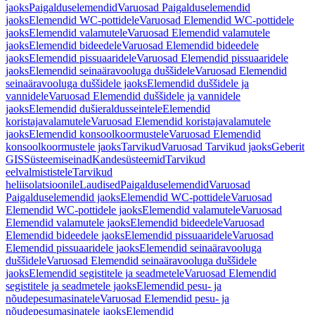
jaoks
Paigalduselemendid
Varuosad Paigalduselemendid
jaoks
Elemendid WC-pottidele
Varuosad Elemendid WC-pottidele
jaoks
Elemendid valamutele
Varuosad Elemendid valamutele
jaoks
Elemendid bideedele
Varuosad Elemendid bideedele
jaoks
Elemendid pissuaaridele
Varuosad Elemendid pissuaaridele
jaoks
Elemendid seinaäravooluga duššidele
Varuosad Elemendid
seinaäravooluga duššidele jaoks
Elemendid duššidele ja
vannidele
Varuosad Elemendid duššidele ja vannidele
jaoks
Elemendid dušieraldusseintele
Elemendid
koristajavalamutele
Varuosad Elemendid koristajavalamutele
jaoks
Elemendid konsoolkoormustele
Varuosad Elemendid
konsoolkoormustele jaoks
Tarvikud
Varuosad Tarvikud jaoks
Geberit
GIS
Süsteemiseinad
Kandesüsteemid
Tarvikud
eelvalmististele
Tarvikud
heliisolatsioonile
Laudised
Paigalduselemendid
Varuosad
Paigalduselemendid jaoks
Elemendid WC-pottidele
Varuosad
Elemendid WC-pottidele jaoks
Elemendid valamutele
Varuosad
Elemendid valamutele jaoks
Elemendid bideedele
Varuosad
Elemendid bideedele jaoks
Elemendid pissuaaridele
Varuosad
Elemendid pissuaaridele jaoks
Elemendid seinaäravooluga
duššidele
Varuosad Elemendid seinaäravooluga duššidele
jaoks
Elemendid segistitele ja seadmetele
Varuosad Elemendid
segistitele ja seadmetele jaoks
Elemendid pesu- ja
nõudepesumasinatele
Varuosad Elemendid pesu- ja
nõudepesumasinatele jaoks
Elemendid