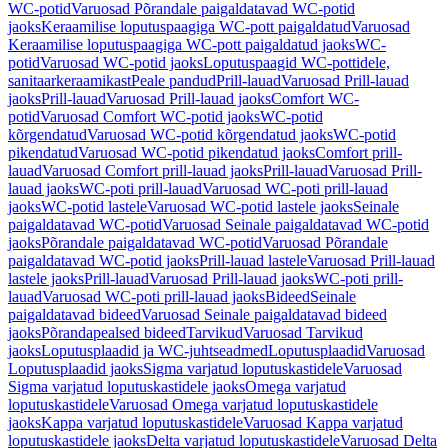
WC-potid
Varuosad Põrandale paigaldatavad WC-potid
jaoks
Keraamilise loputuspaagiga WC-pott paigaldatud
Varuosad
Keraamilise loputuspaagiga WC-pott paigaldatud jaoks
WC-
potid
Varuosad WC-potid jaoks
Loputuspaagid WC-pottidele,
sanitaarkeraamikast
Peale pandud
Prill-lauad
Varuosad Prill-lauad
jaoks
Prill-lauad
Varuosad Prill-lauad jaoks
Comfort WC-
potid
Varuosad Comfort WC-potid jaoks
WC-potid
kõrgendatud
Varuosad WC-potid kõrgendatud jaoks
WC-potid
pikendatud
Varuosad WC-potid pikendatud jaoks
Comfort prill-
lauad
Varuosad Comfort prill-lauad jaoks
Prill-lauad
Varuosad Prill-
lauad jaoks
WC-poti prill-lauad
Varuosad WC-poti prill-lauad
jaoks
WC-potid lastele
Varuosad WC-potid lastele jaoks
Seinale
paigaldatavad WC-potid
Varuosad Seinale paigaldatavad WC-potid
jaoks
Põrandale paigaldatavad WC-potid
Varuosad Põrandale
paigaldatavad WC-potid jaoks
Prill-lauad lastele
Varuosad Prill-lauad
lastele jaoks
Prill-lauad
Varuosad Prill-lauad jaoks
WC-poti prill-
lauad
Varuosad WC-poti prill-lauad jaoks
Bideed
Seinale
paigaldatavad bideed
Varuosad Seinale paigaldatavad bideed
jaoks
Põrandapealsed bideed
Tarvikud
Varuosad Tarvikud
jaoks
Loputusplaadid ja WC-juhtseadmed
Loputusplaadid
Varuosad
Loputusplaadid jaoks
Sigma varjatud loputuskastidele
Varuosad
Sigma varjatud loputuskastidele jaoks
Omega varjatud
loputuskastidele
Varuosad Omega varjatud loputuskastidele
jaoks
Kappa varjatud loputuskastidele
Varuosad Kappa varjatud
loputuskastidele jaoks
Delta varjatud loputuskastidele
Varuosad Delta