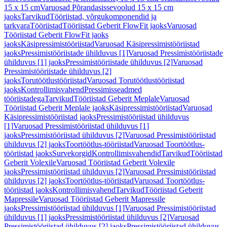
15 x 15 cm
Varuosad Põrandasissevoolud 15 x 15 cm
jaoks
Tarvikud
Tööriistad, võrgukomponendid ja
tarkvara
Tööriistad
Tööriistad Geberit FlowFit jaoks
Varuosad
Tööriistad Geberit FlowFit jaoks
jaoks
Käsipressimistööriistad
Varuosad Käsipressimistööriistad
jaoks
Pressimistööriistade ühilduvus [1]
Varuosad Pressimistööriistade
ühilduvus [1] jaoks
Pressimistööriistade ühilduvus [2]
Varuosad
Pressimistööriistade ühilduvus [2]
jaoks
Torutöötlustööriistad
Varuosad Torutöötlustööriistad
jaoks
Kontrollimisvahend
Pressimisseadmed
tööriistadega
Tarvikud
Tööriistad Geberit Meplale
Varuosad
Tööriistad Geberit Meplale jaoks
Käsipressimistööriistad
Varuosad
Käsipressimistööriistad jaoks
Pressimistööriistad ühilduvus
[1]
Varuosad Pressimistööriistad ühilduvus [1]
jaoks
Pressimistööriistad ühilduvus [2]
Varuosad Pressimistööriistad
ühilduvus [2] jaoks
Toortöötlus-tööriistad
Varuosad Toortöötlus-
tööriistad jaoks
Survekorgid
Kontrollimisvahendid
Tarvikud
Tööriistad
Geberit Volexile
Varuosad Tööriistad Geberit Volexile
jaoks
Pressimistööriistad ühilduvus [2]
Varuosad Pressimistööriistad
ühilduvus [2] jaoks
Toortöötlus-tööriistad
Varuosad Toortöötlus-
tööriistad jaoks
Kontrollimisvahend
Tarvikud
Tööriistad Geberit
Mapressile
Varuosad Tööriistad Geberit Mapressile
jaoks
Pressimistööriistad ühilduvus [1]
Varuosad Pressimistööriistad
ühilduvus [1] jaoks
Pressimistööriistad ühilduvus [2]
Varuosad
Pressimistööriistad ühilduvus [2] jaoks
Pressimistööriistad ühilduvus