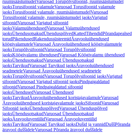
ruumisäästumudel
Varuosad Torupõlvsifoonid, ruumisäästumudel
jaoks
Torusifoonid valamule
Varuosad Torusifoonid valamule
jaoks
Torusifoonid valamule, ruumisäästumudel
Varuosad
Torusifoonid valamule, ruumisäästumudel jaoks
Varjatud
sifoonid
Varuosad Varjatud sifoonid
jaoks
Valamuühendused
Varuosad Valamuühendused
jaoks
Ühendusotsakud
Ühenduspõlved
Katted
Tihendid
Põrandapealsed
torud
Pikendused
Rakendussüsteemid
Äravooluühendused
köögivalamutele
Varuosad Äravooluühendused köögivalamutele
jaoks
Torupõlvsifoonid
Varuosad Torupõlvsifoonid
jaoks
Köögivalamu ühendused
Varuosad Köögivalamu ühendused
jaoks
Ühendusotsakud
Varuosad Ühendusotsakud
jaoks
Tarvikud
Varuosad Tarvikud jaoks
Äravooluühendused
seadmetele
Varuosad Äravooluühendused seadmetele
jaoks
Torupõlvsifoonid
Varuosad Torupõlvsifoonid jaoks
Varjatud
sifoonid
Varuosad Varjatud sifoonid jaoks
Pindpaigaldatud
sifoonid
Varuosad Pindpaigaldatud sifoonid
jaoks
Ühendused
Varuosad Ühendused
jaoks
Tarvikud
Äravooluühendused koristajavalamule
Varuosad
Äravooluühendused koristajavalamule jaoks
Sifoonid
Varuosad
Sifoonid jaoks
Ühenduspõlved
Varuosad Ühenduspõlved
jaoks
Ühendusotsakud
Varuosad Ühendusotsakud
jaoks
Äravooluventiilid
Varuosad Äravooluventiilid
jaoks
Tarvikud
Varuosad Tarvikud jaoks
Dušid ja vannid
Dušš
Põranda
äravool duššidele
Varuosad Põranda äravool duššidele