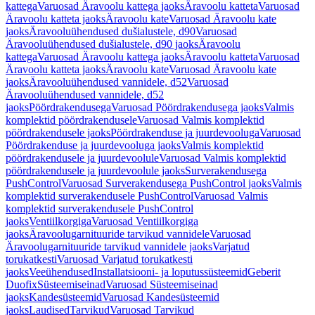
kattega
Varuosad Äravoolu kattega jaoks
Äravoolu katteta
Varuosad
Äravoolu katteta jaoks
Äravoolu kate
Varuosad Äravoolu kate
jaoks
Äravooluühendused dušialustele, d90
Varuosad
Äravooluühendused dušialustele, d90 jaoks
Äravoolu
kattega
Varuosad Äravoolu kattega jaoks
Äravoolu katteta
Varuosad
Äravoolu katteta jaoks
Äravoolu kate
Varuosad Äravoolu kate
jaoks
Äravooluühendused vannidele, d52
Varuosad
Äravooluühendused vannidele, d52
jaoks
Pöördrakendusega
Varuosad Pöördrakendusega jaoks
Valmis
komplektid pöördrakendusele
Varuosad Valmis komplektid
pöördrakendusele jaoks
Pöördrakenduse ja juurdevooluga
Varuosad
Pöördrakenduse ja juurdevooluga jaoks
Valmis komplektid
pöördrakendusele ja juurdevoolule
Varuosad Valmis komplektid
pöördrakendusele ja juurdevoolule jaoks
Surverakendusega
PushControl
Varuosad Surverakendusega PushControl jaoks
Valmis
komplektid surverakendusele PushControl
Varuosad Valmis
komplektid surverakendusele PushControl
jaoks
Ventiilkorgiga
Varuosad Ventiilkorgiga
jaoks
Äravoolugarnituuride tarvikud vannidele
Varuosad
Äravoolugarnituuride tarvikud vannidele jaoks
Varjatud
torukatkesti
Varuosad Varjatud torukatkesti
jaoks
Veeühendused
Installatsiooni- ja loputussüsteemid
Geberit
Duofix
Süsteemiseinad
Varuosad Süsteemiseinad
jaoks
Kandesüsteemid
Varuosad Kandesüsteemid
jaoks
Laudised
Tarvikud
Varuosad Tarvikud