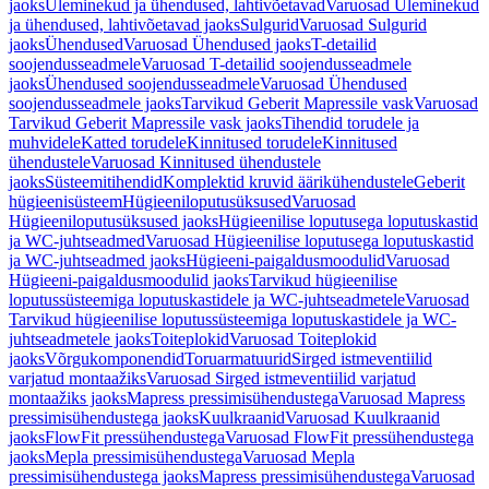
jaoks
Üleminekud ja ühendused, lahtivõetavad
Varuosad Üleminekud
ja ühendused, lahtivõetavad jaoks
Sulgurid
Varuosad Sulgurid
jaoks
Ühendused
Varuosad Ühendused jaoks
T-detailid
soojendusseadmele
Varuosad T-detailid soojendusseadmele
jaoks
Ühendused soojendusseadmele
Varuosad Ühendused
soojendusseadmele jaoks
Tarvikud Geberit Mapressile vask
Varuosad
Tarvikud Geberit Mapressile vask jaoks
Tihendid torudele ja
muhvidele
Katted torudele
Kinnitused torudele
Kinnitused
ühendustele
Varuosad Kinnitused ühendustele
jaoks
Süsteemitihendid
Komplektid kruvid äärikühendustele
Geberit
hügieenisüsteem
Hügieeniloputusüksused
Varuosad
Hügieeniloputusüksused jaoks
Hügieenilise loputusega loputuskastid
ja WC-juhtseadmed
Varuosad Hügieenilise loputusega loputuskastid
ja WC-juhtseadmed jaoks
Hügieeni-paigaldusmoodulid
Varuosad
Hügieeni-paigaldusmoodulid jaoks
Tarvikud hügieenilise
loputussüsteemiga loputuskastidele ja WC-juhtseadmetele
Varuosad
Tarvikud hügieenilise loputussüsteemiga loputuskastidele ja WC-
juhtseadmetele jaoks
Toiteplokid
Varuosad Toiteplokid
jaoks
Võrgukomponendid
Toruarmatuurid
Sirged istmeventiilid
varjatud montaažiks
Varuosad Sirged istmeventiilid varjatud
montaažiks jaoks
Mapress pressimisühendustega
Varuosad Mapress
pressimisühendustega jaoks
Kuulkraanid
Varuosad Kuulkraanid
jaoks
FlowFit pressühendustega
Varuosad FlowFit pressühendustega
jaoks
Mepla pressimisühendustega
Varuosad Mepla
pressimisühendustega jaoks
Mapress pressimisühendustega
Varuosad