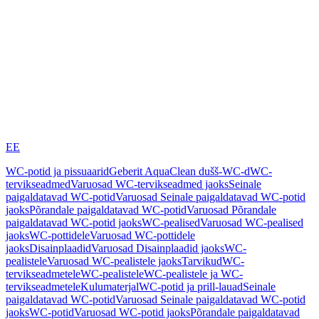
EE
WC-potid ja pissuaarid
Geberit AquaClean dušš-WC-d
WC-
tervikseadmed
Varuosad WC-tervikseadmed jaoks
Seinale
paigaldatavad WC-potid
Varuosad Seinale paigaldatavad WC-potid
jaoks
Põrandale paigaldatavad WC-potid
Varuosad Põrandale
paigaldatavad WC-potid jaoks
WC-pealised
Varuosad WC-pealised
jaoks
WC-pottidele
Varuosad WC-pottidele
jaoks
Disainplaadid
Varuosad Disainplaadid jaoks
WC-
pealistele
Varuosad WC-pealistele jaoks
Tarvikud
WC-
tervikseadmetele
WC-pealistele
WC-pealistele ja WC-
tervikseadmetele
Kulumaterjal
WC-potid ja prill-lauad
Seinale
paigaldatavad WC-potid
Varuosad Seinale paigaldatavad WC-potid
jaoks
WC-potid
Varuosad WC-potid jaoks
Põrandale paigaldatavad