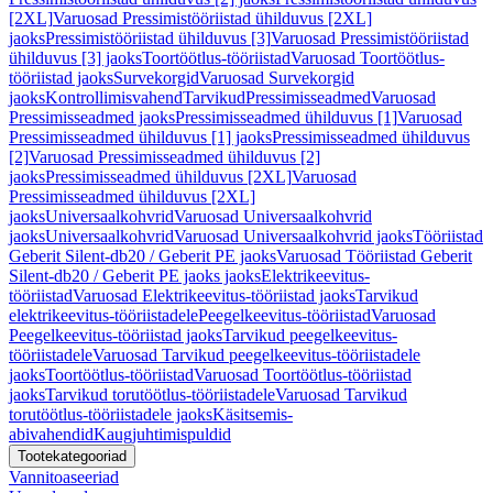
[2XL]
Varuosad Pressimistööriistad ühilduvus [2XL]
jaoks
Pressimistööriistad ühilduvus [3]
Varuosad Pressimistööriistad
ühilduvus [3] jaoks
Toortöötlus-tööriistad
Varuosad Toortöötlus-
tööriistad jaoks
Survekorgid
Varuosad Survekorgid
jaoks
Kontrollimisvahend
Tarvikud
Pressimisseadmed
Varuosad
Pressimisseadmed jaoks
Pressimisseadmed ühilduvus [1]
Varuosad
Pressimisseadmed ühilduvus [1] jaoks
Pressimisseadmed ühilduvus
[2]
Varuosad Pressimisseadmed ühilduvus [2]
jaoks
Pressimisseadmed ühilduvus [2XL]
Varuosad
Pressimisseadmed ühilduvus [2XL]
jaoks
Universaalkohvrid
Varuosad Universaalkohvrid
jaoks
Universaalkohvrid
Varuosad Universaalkohvrid jaoks
Tööriistad
Geberit Silent-db20 / Geberit PE jaoks
Varuosad Tööriistad Geberit
Silent-db20 / Geberit PE jaoks jaoks
Elektrikeevitus-
tööriistad
Varuosad Elektrikeevitus-tööriistad jaoks
Tarvikud
elektrikeevitus-tööriistadele
Peegelkeevitus-tööriistad
Varuosad
Peegelkeevitus-tööriistad jaoks
Tarvikud peegelkeevitus-
tööriistadele
Varuosad Tarvikud peegelkeevitus-tööriistadele
jaoks
Toortöötlus-tööriistad
Varuosad Toortöötlus-tööriistad
jaoks
Tarvikud torutöötlus-tööriistadele
Varuosad Tarvikud
torutöötlus-tööriistadele jaoks
Käsitsemis-
abivahendid
Kaugjuhtimispuldid
Tootekategooriad
Vannitoaseeriad