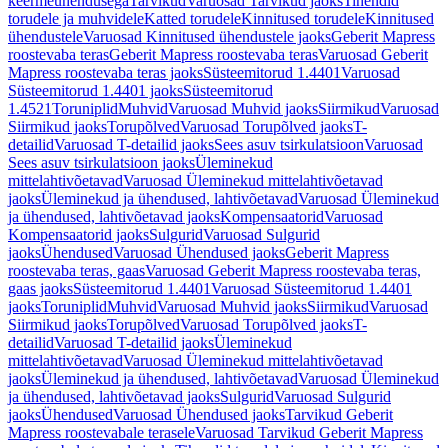
keermeühendusega
Tarvikud
Varuosad Tarvikud jaoks
Tihendid
torudele ja muhvidele
Katted torudele
Kinnitused torudele
Kinnitused
ühendustele
Varuosad Kinnitused ühendustele jaoks
Geberit Mapress
roostevaba teras
Geberit Mapress roostevaba teras
Varuosad Geberit
Mapress roostevaba teras jaoks
Süsteemitorud 1.4401
Varuosad
Süsteemitorud 1.4401 jaoks
Süsteemitorud
1.4521
Toruniplid
Muhvid
Varuosad Muhvid jaoks
Siirmikud
Varuosad
Siirmikud jaoks
Torupõlved
Varuosad Torupõlved jaoks
T-
detailid
Varuosad T-detailid jaoks
Sees asuv tsirkulatsioon
Varuosad
Sees asuv tsirkulatsioon jaoks
Üleminekud
mittelahtivõetavad
Varuosad Üleminekud mittelahtivõetavad
jaoks
Üleminekud ja ühendused, lahtivõetavad
Varuosad Üleminekud
ja ühendused, lahtivõetavad jaoks
Kompensaatorid
Varuosad
Kompensaatorid jaoks
Sulgurid
Varuosad Sulgurid
jaoks
Ühendused
Varuosad Ühendused jaoks
Geberit Mapress
roostevaba teras, gaas
Varuosad Geberit Mapress roostevaba teras,
gaas jaoks
Süsteemitorud 1.4401
Varuosad Süsteemitorud 1.4401
jaoks
Toruniplid
Muhvid
Varuosad Muhvid jaoks
Siirmikud
Varuosad
Siirmikud jaoks
Torupõlved
Varuosad Torupõlved jaoks
T-
detailid
Varuosad T-detailid jaoks
Üleminekud
mittelahtivõetavad
Varuosad Üleminekud mittelahtivõetavad
jaoks
Üleminekud ja ühendused, lahtivõetavad
Varuosad Üleminekud
ja ühendused, lahtivõetavad jaoks
Sulgurid
Varuosad Sulgurid
jaoks
Ühendused
Varuosad Ühendused jaoks
Tarvikud Geberit
Mapress roostevabale terasele
Varuosad Tarvikud Geberit Mapress