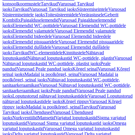
konsoolkoormustele
Tarvikud
Varuosad Tarvikud
jaoks
Tarvikud
Varuosad Tarvikud jaoks
Süsteemiseintele
Varuosad
Süsteemiseintele jaoks
Toitesüsteemidele
Veeärastusele
Geberit
Kombifix
Paigalduselemendid
Varuosad Paigalduselemendid
jaoks
Elemendid WC-pottidele
Varuosad Elemendid WC-pottidele
jaoks
Elemendid valamutele
Varuosad Elemendid valamutele
jaoks
Elemendid bideedele
Varuosad Elemendid bideedele
jaoks
Elemendid pissuaaridele
Varuosad Elemendid pissuaaridele
jaoks
Elemendid duššidele
Varuosad Elemendid duššidele
jaoks
Tarvikud
WC-elementidele
Kinnitustele
Nähtavad
loputuskastid
Nähtavad loputuskastid WC-pottidele, plastist
Varuosad
Nähtavad loputuskastid WC-pottidele, plastist jaoks
Peale
pandud
Varuosad Peale pandud jaoks
Kõrgel seinal
Varuosad Kõrgel
seinal jaoks
Madalal ja poolkõrgel, seinal
Varuosad Madalal ja
poolkõrgel, seinal jaoks
Nähtavad loputuskastid WC-pottidele,
sanitaarkeraamikast
Varuosad Nähtavad loputuskastid WC-pottidele,
sanitaarkeraamikast jaoks
Peale pandud
Varuosad Peale pandud
jaoks
Loputustorud nähtavad loputuskastidele
Varuosad Loputustorud
nähtavad loputuskastidele jaoks
Kõrgel rippuv
Varuosad Kõrgel
rippuv jaoks
Madalal ja poolkõrgel, seinal
Tarvikud
Varuosad
Tarvikud jaoks
Ühendused
Varuosad Ühendused
jaoks
Nurkventiilid
Mansetid
Varjatud loputuskastid
Sigma varjatud
loputuskastid
Varuosad Sigma varjatud loputuskastid jaoks
Omega
varjatud loputuskastid
Varuosad Omega varjatud loputuskastid
jaoks
Delta varjatud loputuskastid
Varuosad Delta varjatud