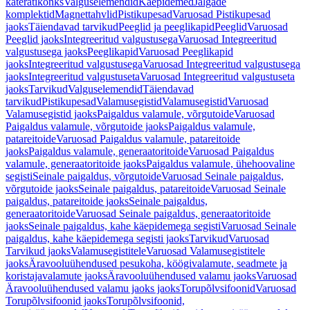
käterätikonks
Valguselemendid
Käepidemed
Jalgade
komplektid
Magnettahvlid
Pistikupesad
Varuosad Pistikupesad
jaoks
Täiendavad tarvikud
Peeglid ja peeglikapid
Peeglid
Varuosad
Peeglid jaoks
Integreeritud valgustusega
Varuosad Integreeritud
valgustusega jaoks
Peeglikapid
Varuosad Peeglikapid
jaoks
Integreeritud valgustusega
Varuosad Integreeritud valgustusega
jaoks
Integreeritud valgustuseta
Varuosad Integreeritud valgustuseta
jaoks
Tarvikud
Valguselemendid
Täiendavad
tarvikud
Pistikupesad
Valamusegistid
Valamusegistid
Varuosad
Valamusegistid jaoks
Paigaldus valamule, võrgutoide
Varuosad
Paigaldus valamule, võrgutoide jaoks
Paigaldus valamule,
patareitoide
Varuosad Paigaldus valamule, patareitoide
jaoks
Paigaldus valamule, generaatoritoide
Varuosad Paigaldus
valamule, generaatoritoide jaoks
Paigaldus valamule, ühehoovaline
segisti
Seinale paigaldus, võrgutoide
Varuosad Seinale paigaldus,
võrgutoide jaoks
Seinale paigaldus, patareitoide
Varuosad Seinale
paigaldus, patareitoide jaoks
Seinale paigaldus,
generaatoritoide
Varuosad Seinale paigaldus, generaatoritoide
jaoks
Seinale paigaldus, kahe käepidemega segisti
Varuosad Seinale
paigaldus, kahe käepidemega segisti jaoks
Tarvikud
Varuosad
Tarvikud jaoks
Valamusegistitele
Varuosad Valamusegistitele
jaoks
Äravooluühendused pesukoha, köögivalamute, seadmete ja
koristajavalamute jaoks
Äravooluühendused valamu jaoks
Varuosad
Äravooluühendused valamu jaoks jaoks
Torupõlvsifoonid
Varuosad
Torupõlvsifoonid jaoks
Torupõlvsifoonid,