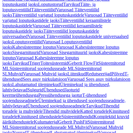
loputuskastid jaoks
Loputustorud
Tarvikud
Täite- ja
loputusventiilid
Täiteventiilid
Varuosad Täiteventiilid
jaoks
Täiteventiilid varjatud loputuskastidele
Varuosad Täiteventiilid
varjatud loputuskastidele jaoks
Täiteventiilid keraamilistele
loputuskastidele
Varuosad Täiteventiilid keraamilistele
loputuskastidele jaoks
Täiteventiilid loputuskastidele
universaalsed
Varuosad Täiteventiilid loputuskastidele universaalsed
jaoks
Loputusventiilid
Varuosad Loputusventiilid
jaoks
Kahesüsteemne loputus
Varuosad Kahesüsteemne loputus
jaoks
Sisegarnituurid
Varuosad Sisegarnituurid jaoks
Kahesüsteemne
loputus
Varuosad Kahesüsteemne loputus
jaoks
Tarvikud
Triger
Toitesüsteemid
Geberit FlowFit
Süsteemitorud
ML
Süsteemitorud soojendusseade ML
Süsteemitorud
SL
Muhvid
Varuosad Muhvid jaoks
Liitmikud
Redutseerijad
Põlved
T-
ühendused
Sees asuv tsirkulatsioon
Varuosad Sees asuv tsirkulatsioon
jaoks
Lahutamatud üleminekud
Üleminekud ja ühendused,
lahtivõetavad
Sulgurid
Ühendused
Jaoturid
keermeühendusega
Pressühendusega jaotur
T-ühendused
soojendusseadmele
Üleminekud ja ühendused soojendusseadmele,
lahtivõetavad
Ühendused soojendusseadmele
Tarvikud
Tihendid
torudele ja muhvidele
Tihendid muhvidele
Katted torudele
Kinnitused
torudele
Kinnitused ühendustele
Süsteemitihendid
Komplektid kruvid
äärikühendustele
Kulumaterjal
Geberit PushFit
Süsteemitorud
ML
Süsteemitorud soojendusseade ML
Muhvid
Varuosad Muhvid
jaoks
Nurgad
T-ühendused
Lahutamatud üleminekud
Varuosad