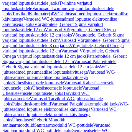
varjatud loputuskastidele jaoks
Twinline varjatud
loputuskastidele
Varuosad Twinline varjatud loputuskastidele
jaoks
Tarvikud
Kulumaterjal
WC-juhtseadmed loputuse elektroonilise
käivitusega
Varuosad WC-juhtseadmed loputuse elektroonilise
käivitusega jaoks
Võrgutoitele, Geberit Sigma varjatud
loputuskastidele 12 cm
Varuosad Võrgutoitele, Geberit Sigma
varjatud loputuskastidele 12 cm jaoks
Võrgutoitele, Geberit Sigma
varjatud loputuskastidele 8 cm
Varuosad Võrgutoitele, Geberit Sigma
varjatud loputuskastidele 8 cm jaoks
Võrgutoitele, Geberit Omega
varjatud loputuskastidele 12 cm
Varuosad Võrgutoitele, Geberit
Omega varjatud loputuskastidele 12 cm jaoks
Patareitoitele, Geberit
Sigma varjatud loputuskastidele 12 cm
Varuosad Patareitoitele,
Geberit Sigma varjatud loputuskastidele 12 cm jaoks
WC-
juhtseadmed pneumaatilise loputuskäivitusega
Varuosad WC-
juhtseadmed pneumaatilise loputuskäivitusega
jaoks
Kahesüsteemsele loputusele
Varuosad Kahesüsteemsele
loputusele jaoks
Ühesüsteemsele loputusele
Varuosad
Ühesüsteemsele loputusele jaoks
Tarvikud WC-
juhtseadmetele
Varuosad Tarvikud WC-juhtseadmetele
jaoks
Paigalduskomplektid
Varuosad Paigalduskomplektid jaoks
WC-
juhtseadmed loputuse elektroonilise käivitusega
Varuosad WC-
juhtseadmed loputuse elektroonilise käivitusega
jaoks
Ühendused
Geberit Monolith
sanitaarmoodulid
Sanitaarmoodulid WC-pottidele
Varuosad
Sanitaarmoodulid WC-pottidele jaoks
Seinapealsetele WC-