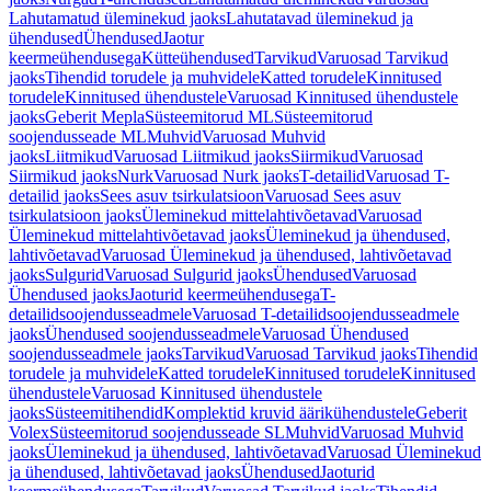
Lahutamatud üleminekud jaoks
Lahutatavad üleminekud ja
ühendused
Ühendused
Jaotur
keermeühendusega
Kütteühendused
Tarvikud
Varuosad Tarvikud
jaoks
Tihendid torudele ja muhvidele
Katted torudele
Kinnitused
torudele
Kinnitused ühendustele
Varuosad Kinnitused ühendustele
jaoks
Geberit Mepla
Süsteemitorud ML
Süsteemitorud
soojendusseade ML
Muhvid
Varuosad Muhvid
jaoks
Liitmikud
Varuosad Liitmikud jaoks
Siirmikud
Varuosad
Siirmikud jaoks
Nurk
Varuosad Nurk jaoks
T-detailid
Varuosad T-
detailid jaoks
Sees asuv tsirkulatsioon
Varuosad Sees asuv
tsirkulatsioon jaoks
Üleminekud mittelahtivõetavad
Varuosad
Üleminekud mittelahtivõetavad jaoks
Üleminekud ja ühendused,
lahtivõetavad
Varuosad Üleminekud ja ühendused, lahtivõetavad
jaoks
Sulgurid
Varuosad Sulgurid jaoks
Ühendused
Varuosad
Ühendused jaoks
Jaoturid keermeühendusega
T-
detailidsoojendusseadmele
Varuosad T-detailidsoojendusseadmele
jaoks
Ühendused soojendusseadmele
Varuosad Ühendused
soojendusseadmele jaoks
Tarvikud
Varuosad Tarvikud jaoks
Tihendid
torudele ja muhvidele
Katted torudele
Kinnitused torudele
Kinnitused
ühendustele
Varuosad Kinnitused ühendustele
jaoks
Süsteemitihendid
Komplektid kruvid äärikühendustele
Geberit
Volex
Süsteemitorud soojendusseade SL
Muhvid
Varuosad Muhvid
jaoks
Üleminekud ja ühendused, lahtivõetavad
Varuosad Üleminekud
ja ühendused, lahtivõetavad jaoks
Ühendused
Jaoturid