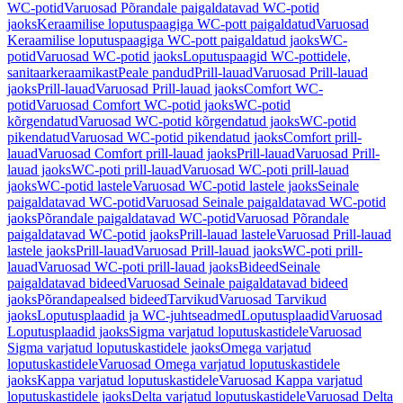
WC-potid
Varuosad Põrandale paigaldatavad WC-potid
jaoks
Keraamilise loputuspaagiga WC-pott paigaldatud
Varuosad
Keraamilise loputuspaagiga WC-pott paigaldatud jaoks
WC-
potid
Varuosad WC-potid jaoks
Loputuspaagid WC-pottidele,
sanitaarkeraamikast
Peale pandud
Prill-lauad
Varuosad Prill-lauad
jaoks
Prill-lauad
Varuosad Prill-lauad jaoks
Comfort WC-
potid
Varuosad Comfort WC-potid jaoks
WC-potid
kõrgendatud
Varuosad WC-potid kõrgendatud jaoks
WC-potid
pikendatud
Varuosad WC-potid pikendatud jaoks
Comfort prill-
lauad
Varuosad Comfort prill-lauad jaoks
Prill-lauad
Varuosad Prill-
lauad jaoks
WC-poti prill-lauad
Varuosad WC-poti prill-lauad
jaoks
WC-potid lastele
Varuosad WC-potid lastele jaoks
Seinale
paigaldatavad WC-potid
Varuosad Seinale paigaldatavad WC-potid
jaoks
Põrandale paigaldatavad WC-potid
Varuosad Põrandale
paigaldatavad WC-potid jaoks
Prill-lauad lastele
Varuosad Prill-lauad
lastele jaoks
Prill-lauad
Varuosad Prill-lauad jaoks
WC-poti prill-
lauad
Varuosad WC-poti prill-lauad jaoks
Bideed
Seinale
paigaldatavad bideed
Varuosad Seinale paigaldatavad bideed
jaoks
Põrandapealsed bideed
Tarvikud
Varuosad Tarvikud
jaoks
Loputusplaadid ja WC-juhtseadmed
Loputusplaadid
Varuosad
Loputusplaadid jaoks
Sigma varjatud loputuskastidele
Varuosad
Sigma varjatud loputuskastidele jaoks
Omega varjatud
loputuskastidele
Varuosad Omega varjatud loputuskastidele
jaoks
Kappa varjatud loputuskastidele
Varuosad Kappa varjatud
loputuskastidele jaoks
Delta varjatud loputuskastidele
Varuosad Delta