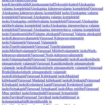
jaoks
Tarvikud
Äravoolu
kate
Käterätihoidik
Kinnitusmaterjal
Dekoratiivkatted
Aluskapiga
valamu komplektid
Aluskapiga kätepesuvalamu komplektid
Varuosad
Aluskapiga kätepesuvalamu komplektid jaoks
Aluskapiga valamu
komplektid
Varuosad Aluskapiga valamu komplektid
jaoks
Aluskapiga mööbelvalamu komplektid
Varuosad Aluskapiga
mööbelvalamu komplektid jaoks
Aluskapiga integreeritava valamu
komplektid
Varuosad Aluskapiga integreeritava valamu komplektid
jaoks
Vannitoamööbel
Valamu aluskapid
Varuosad Valamu aluskapid
jaoks
Kätepesuvalamutele
Varuosad Kätepesuvalamutele
jaoks
Valamutele
Varuosad Valamutele
jaoks
Topeltvalamutele
Varuosad Topeltvalamutele
jaoks
Mööbelvalamutele
Varuosad Mööbelvalamutele jaoks
Nurk-
kätepesuvalamutele
Varuosad Nurk-kätepesuvalamutele
jaoks
Valamuplaadid
Varuosad Valamuplaadid jaoks
Kausikujulisele
pinnapealsele valamule
Varuosad Kausikujulisele pinnapealsele
valamule jaoks
Ristkülikukujulisele pinnapealsele valamule
Varuosad
Ristkülikukujulisele pinnapealsele valamule
jaoks
Küljekapid
Varuosad Küljekapid jaoks
Madalad
küljekapid
Varuosad Madalad küljekapid jaoks
Kõrgkapid
Varuosad
Kõrgkapid jaoks
Keskmised kapid
Varuosad Keskmised kapid
jaoks
Seinakapid
Varuosad Seinakapid jaoks
Muu mööbel
Varuosad
Muu mööbel jaoks
Seinariiulid
Varuosad Seinariiulid
jaoks
Tarvikud
Varuosad Tarvikud jaoks
Sahtlisisud ja
hoiustamiskarbid
Käterätihoidik ja