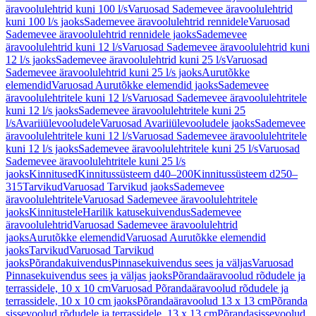
äravoolulehtrid kuni 100 l/s
Varuosad Sademevee äravoolulehtrid
kuni 100 l/s jaoks
Sademevee äravoolulehtrid rennidele
Varuosad
Sademevee äravoolulehtrid rennidele jaoks
Sademevee
äravoolulehtrid kuni 12 l/s
Varuosad Sademevee äravoolulehtrid kuni
12 l/s jaoks
Sademevee äravoolulehtrid kuni 25 l/s
Varuosad
Sademevee äravoolulehtrid kuni 25 l/s jaoks
Aurutõkke
elemendid
Varuosad Aurutõkke elemendid jaoks
Sademevee
äravoolulehtritele kuni 12 l/s
Varuosad Sademevee äravoolulehtritele
kuni 12 l/s jaoks
Sademevee äravoolulehtritele kuni 25
l/s
Avariiülevooludele
Varuosad Avariiülevooludele jaoks
Sademevee
äravoolulehtritele kuni 12 l/s
Varuosad Sademevee äravoolulehtritele
kuni 12 l/s jaoks
Sademevee äravoolulehtritele kuni 25 l/s
Varuosad
Sademevee äravoolulehtritele kuni 25 l/s
jaoks
Kinnitused
Kinnitussüsteem d40–200
Kinnitussüsteem d250–
315
Tarvikud
Varuosad Tarvikud jaoks
Sademevee
äravoolulehtritele
Varuosad Sademevee äravoolulehtritele
jaoks
Kinnitustele
Harilik katusekuivendus
Sademevee
äravoolulehtrid
Varuosad Sademevee äravoolulehtrid
jaoks
Aurutõkke elemendid
Varuosad Aurutõkke elemendid
jaoks
Tarvikud
Varuosad Tarvikud
jaoks
Põrandakuivendus
Pinnasekuivendus sees ja väljas
Varuosad
Pinnasekuivendus sees ja väljas jaoks
Põrandaäravoolud rõdudele ja
terrassidele, 10 x 10 cm
Varuosad Põrandaäravoolud rõdudele ja
terrassidele, 10 x 10 cm jaoks
Põrandaäravoolud 13 x 13 cm
Põranda
sissevoolud rõdudele ja terrassidele, 13 x 13 cm
Põrandasissevoolud