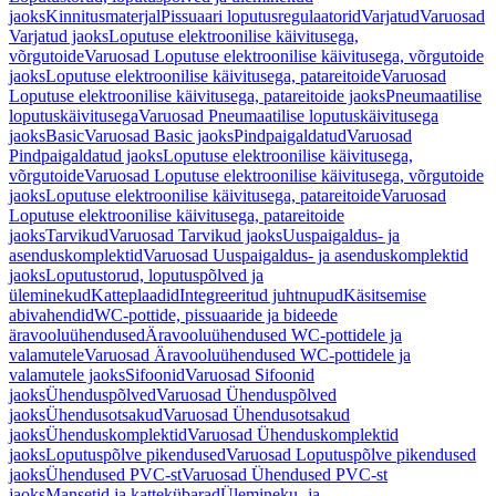
jaoks
Kinnitusmaterjal
Pissuaari loputusregulaatorid
Varjatud
Varuosad
Varjatud jaoks
Loputuse elektroonilise käivitusega,
võrgutoide
Varuosad Loputuse elektroonilise käivitusega, võrgutoide
jaoks
Loputuse elektroonilise käivitusega, patareitoide
Varuosad
Loputuse elektroonilise käivitusega, patareitoide jaoks
Pneumaatilise
loputuskäivitusega
Varuosad Pneumaatilise loputuskäivitusega
jaoks
Basic
Varuosad Basic jaoks
Pindpaigaldatud
Varuosad
Pindpaigaldatud jaoks
Loputuse elektroonilise käivitusega,
võrgutoide
Varuosad Loputuse elektroonilise käivitusega, võrgutoide
jaoks
Loputuse elektroonilise käivitusega, patareitoide
Varuosad
Loputuse elektroonilise käivitusega, patareitoide
jaoks
Tarvikud
Varuosad Tarvikud jaoks
Uuspaigaldus- ja
asenduskomplektid
Varuosad Uuspaigaldus- ja asenduskomplektid
jaoks
Loputustorud, loputuspõlved ja
üleminekud
Katteplaadid
Integreeritud juhtnupud
Käsitsemise
abivahendid
WC-pottide, pissuaaride ja bideede
äravooluühendused
Äravooluühendused WC-pottidele ja
valamutele
Varuosad Äravooluühendused WC-pottidele ja
valamutele jaoks
Sifoonid
Varuosad Sifoonid
jaoks
Ühenduspõlved
Varuosad Ühenduspõlved
jaoks
Ühendusotsakud
Varuosad Ühendusotsakud
jaoks
Ühenduskomplektid
Varuosad Ühenduskomplektid
jaoks
Loputuspõlve pikendused
Varuosad Loputuspõlve pikendused
jaoks
Ühendused PVC-st
Varuosad Ühendused PVC-st
jaoks
Mansetid ja kattekübarad
Ülemineku- ja