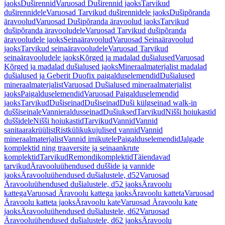
jaoks
Duširennid
Varuosad Duširennid jaoks
Tarvikud
duširennidele
Varuosad Tarvikud duširennidele jaoks
Dušipõranda
äravoolud
Varuosad Dušipõranda äravoolud jaoks
Tarvikud
dušipõranda äravooludele
Varuosad Tarvikud dušipõranda
äravooludele jaoks
Seinaäravoolud
Varuosad Seinaäravoolud
jaoks
Tarvikud seinaäravooludele
Varuosad Tarvikud
seinaäravooludele jaoks
Kõrged ja madalad dušialused
Varuosad
Kõrged ja madalad dušialused jaoks
Mineraalmaterjalist madalad
dušialused ja Geberit Duofix paigalduselemendid
Dušialused
mineraalmaterjalist
Varuosad Dušialused mineraalmaterjalist
jaoks
Paigalduselemendid
Varuosad Paigalduselemendid
jaoks
Tarvikud
Dušiseinad
Dušiseinad
Duši külgseinad walk-in
duššiseinale
Vannieraldusseinad
Dušiuksed
Tarvikud
Nišši hoiukastid
duššidele
Nišši hoiukastid
Tarvikud
Vannid
Vannid
sanitaarakrüülist
Ristkülikukujulised vannid
Vannid
mineraalmaterjalist
Vannid imikutele
Paigalduselemendid
Jalgade
komplektid ning traaversite ja seinaankrute
komplektid
Tarvikud
Remondikomplektid
Täiendavad
tarvikud
Äravooluühendused duššide ja vannide
jaoks
Äravooluühendused dušialustele, d52
Varuosad
Äravooluühendused dušialustele, d52 jaoks
Äravoolu
kattega
Varuosad Äravoolu kattega jaoks
Äravoolu katteta
Varuosad
Äravoolu katteta jaoks
Äravoolu kate
Varuosad Äravoolu kate
jaoks
Äravooluühendused dušialustele, d62
Varuosad
Äravooluühendused dušialustele, d62 jaoks
Äravoolu