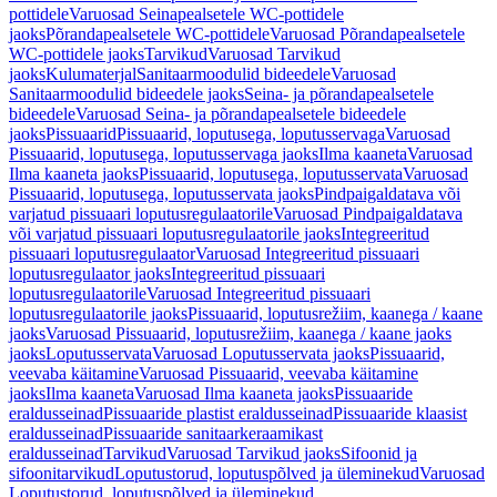
pottidele
Varuosad Seinapealsetele WC-pottidele
jaoks
Põrandapealsetele WC-pottidele
Varuosad Põrandapealsetele
WC-pottidele jaoks
Tarvikud
Varuosad Tarvikud
jaoks
Kulumaterjal
Sanitaarmoodulid bideedele
Varuosad
Sanitaarmoodulid bideedele jaoks
Seina- ja põrandapealsetele
bideedele
Varuosad Seina- ja põrandapealsetele bideedele
jaoks
Pissuaarid
Pissuaarid, loputusega, loputusservaga
Varuosad
Pissuaarid, loputusega, loputusservaga jaoks
Ilma kaaneta
Varuosad
Ilma kaaneta jaoks
Pissuaarid, loputusega, loputusservata
Varuosad
Pissuaarid, loputusega, loputusservata jaoks
Pindpaigaldatava või
varjatud pissuaari loputusregulaatorile
Varuosad Pindpaigaldatava
või varjatud pissuaari loputusregulaatorile jaoks
Integreeritud
pissuaari loputusregulaator
Varuosad Integreeritud pissuaari
loputusregulaator jaoks
Integreeritud pissuaari
loputusregulaatorile
Varuosad Integreeritud pissuaari
loputusregulaatorile jaoks
Pissuaarid, loputusrežiim, kaanega / kaane
jaoks
Varuosad Pissuaarid, loputusrežiim, kaanega / kaane jaoks
jaoks
Loputusservata
Varuosad Loputusservata jaoks
Pissuaarid,
veevaba käitamine
Varuosad Pissuaarid, veevaba käitamine
jaoks
Ilma kaaneta
Varuosad Ilma kaaneta jaoks
Pissuaaride
eraldusseinad
Pissuaaride plastist eraldusseinad
Pissuaaride klaasist
eraldusseinad
Pissuaaride sanitaarkeraamikast
eraldusseinad
Tarvikud
Varuosad Tarvikud jaoks
Sifoonid ja
sifoonitarvikud
Loputustorud, loputuspõlved ja üleminekud
Varuosad
Loputustorud, loputuspõlved ja üleminekud