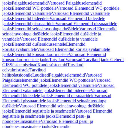
jaoks
Paigalduselemendid
Varuosad Paigalduselemendid
jaoks
Elemendid WC-pottidele
Varuosad Elemendid WC-pottidele
jaoks
Elemendid valamutele
Varuosad Elemendid valamutele
jaoks
Elemendid bideedele
Varuosad Elemendid bideedele
jaoks
Elemendid pissuaaridele
Varuosad Elemendid pissuaaridele
jaoks
Elemendid seinaäravooluga duššidele
Varuosad Elemendid
seinaäravooluga duššidele jaoks
Elemendid duššidele ja
vannidele
Varuosad Elemendid duššidele ja vannidele
jaoks
Elemendid dušieraldusseintele
Elemendid
koristajavalamutele
Varuosad Elemendid koristajavalamutele
jaoks
Elemendid konsoolkoormustele
Varuosad Elemendid
konsoolkoormustele jaoks
Tarvikud
Varuosad Tarvikud jaoks
Geberit
GIS
Süsteemiseinad
Kandesüsteemid
Tarvikud
eelvalmististele
Tarvikud
heliisolatsioonile
Laudised
Paigalduselemendid
Varuosad
Paigalduselemendid jaoks
Elemendid WC-pottidele
Varuosad
Elemendid WC-pottidele jaoks
Elemendid valamutele
Varuosad
Elemendid valamutele jaoks
Elemendid bideedele
Varuosad
Elemendid bideedele jaoks
Elemendid pissuaaridele
Varuosad
Elemendid pissuaaridele jaoks
Elemendid seinaäravooluga
duššidele
Varuosad Elemendid seinaäravooluga duššidele
jaoks
Elemendid segistitele ja seadmetele
Varuosad Elemendid
segistitele ja seadmetele jaoks
Elemendid pesu- ja
nõudepesumasinatele
Varuosad Elemendid pesu- ja
nõudepesumasinatele jaoks
Elemendid