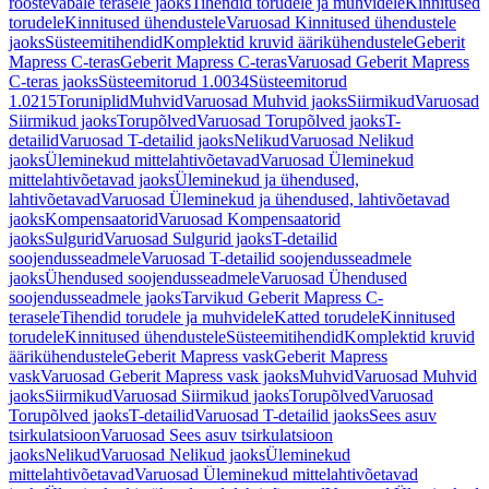
roostevabale terasele jaoks
Tihendid torudele ja muhvidele
Kinnitused
torudele
Kinnitused ühendustele
Varuosad Kinnitused ühendustele
jaoks
Süsteemitihendid
Komplektid kruvid äärikühendustele
Geberit
Mapress C-teras
Geberit Mapress C-teras
Varuosad Geberit Mapress
C-teras jaoks
Süsteemitorud 1.0034
Süsteemitorud
1.0215
Toruniplid
Muhvid
Varuosad Muhvid jaoks
Siirmikud
Varuosad
Siirmikud jaoks
Torupõlved
Varuosad Torupõlved jaoks
T-
detailid
Varuosad T-detailid jaoks
Nelikud
Varuosad Nelikud
jaoks
Üleminekud mittelahtivõetavad
Varuosad Üleminekud
mittelahtivõetavad jaoks
Üleminekud ja ühendused,
lahtivõetavad
Varuosad Üleminekud ja ühendused, lahtivõetavad
jaoks
Kompensaatorid
Varuosad Kompensaatorid
jaoks
Sulgurid
Varuosad Sulgurid jaoks
T-detailid
soojendusseadmele
Varuosad T-detailid soojendusseadmele
jaoks
Ühendused soojendusseadmele
Varuosad Ühendused
soojendusseadmele jaoks
Tarvikud Geberit Mapress C-
terasele
Tihendid torudele ja muhvidele
Katted torudele
Kinnitused
torudele
Kinnitused ühendustele
Süsteemitihendid
Komplektid kruvid
äärikühendustele
Geberit Mapress vask
Geberit Mapress
vask
Varuosad Geberit Mapress vask jaoks
Muhvid
Varuosad Muhvid
jaoks
Siirmikud
Varuosad Siirmikud jaoks
Torupõlved
Varuosad
Torupõlved jaoks
T-detailid
Varuosad T-detailid jaoks
Sees asuv
tsirkulatsioon
Varuosad Sees asuv tsirkulatsioon
jaoks
Nelikud
Varuosad Nelikud jaoks
Üleminekud
mittelahtivõetavad
Varuosad Üleminekud mittelahtivõetavad