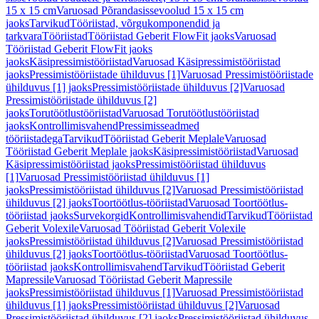
15 x 15 cm
Varuosad Põrandasissevoolud 15 x 15 cm
jaoks
Tarvikud
Tööriistad, võrgukomponendid ja
tarkvara
Tööriistad
Tööriistad Geberit FlowFit jaoks
Varuosad
Tööriistad Geberit FlowFit jaoks
jaoks
Käsipressimistööriistad
Varuosad Käsipressimistööriistad
jaoks
Pressimistööriistade ühilduvus [1]
Varuosad Pressimistööriistade
ühilduvus [1] jaoks
Pressimistööriistade ühilduvus [2]
Varuosad
Pressimistööriistade ühilduvus [2]
jaoks
Torutöötlustööriistad
Varuosad Torutöötlustööriistad
jaoks
Kontrollimisvahend
Pressimisseadmed
tööriistadega
Tarvikud
Tööriistad Geberit Meplale
Varuosad
Tööriistad Geberit Meplale jaoks
Käsipressimistööriistad
Varuosad
Käsipressimistööriistad jaoks
Pressimistööriistad ühilduvus
[1]
Varuosad Pressimistööriistad ühilduvus [1]
jaoks
Pressimistööriistad ühilduvus [2]
Varuosad Pressimistööriistad
ühilduvus [2] jaoks
Toortöötlus-tööriistad
Varuosad Toortöötlus-
tööriistad jaoks
Survekorgid
Kontrollimisvahendid
Tarvikud
Tööriistad
Geberit Volexile
Varuosad Tööriistad Geberit Volexile
jaoks
Pressimistööriistad ühilduvus [2]
Varuosad Pressimistööriistad
ühilduvus [2] jaoks
Toortöötlus-tööriistad
Varuosad Toortöötlus-
tööriistad jaoks
Kontrollimisvahend
Tarvikud
Tööriistad Geberit
Mapressile
Varuosad Tööriistad Geberit Mapressile
jaoks
Pressimistööriistad ühilduvus [1]
Varuosad Pressimistööriistad
ühilduvus [1] jaoks
Pressimistööriistad ühilduvus [2]
Varuosad
Pressimistööriistad ühilduvus [2] jaoks
Pressimistööriistad ühilduvus