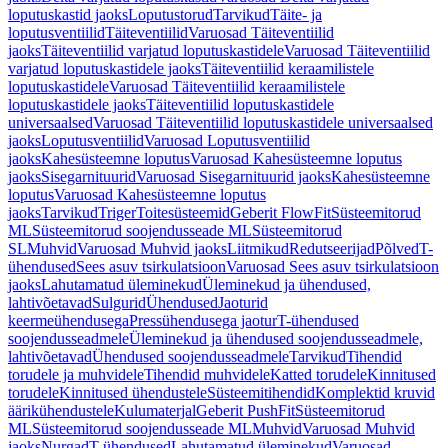
loputuskastid jaoks
Loputustorud
Tarvikud
Täite- ja
loputusventiilid
Täiteventiilid
Varuosad Täiteventiilid
jaoks
Täiteventiilid varjatud loputuskastidele
Varuosad Täiteventiilid
varjatud loputuskastidele jaoks
Täiteventiilid keraamilistele
loputuskastidele
Varuosad Täiteventiilid keraamilistele
loputuskastidele jaoks
Täiteventiilid loputuskastidele
universaalsed
Varuosad Täiteventiilid loputuskastidele universaalsed
jaoks
Loputusventiilid
Varuosad Loputusventiilid
jaoks
Kahesüsteemne loputus
Varuosad Kahesüsteemne loputus
jaoks
Sisegarnituurid
Varuosad Sisegarnituurid jaoks
Kahesüsteemne
loputus
Varuosad Kahesüsteemne loputus
jaoks
Tarvikud
Triger
Toitesüsteemid
Geberit FlowFit
Süsteemitorud
ML
Süsteemitorud soojendusseade ML
Süsteemitorud
SL
Muhvid
Varuosad Muhvid jaoks
Liitmikud
Redutseerijad
Põlved
T-
ühendused
Sees asuv tsirkulatsioon
Varuosad Sees asuv tsirkulatsioon
jaoks
Lahutamatud üleminekud
Üleminekud ja ühendused,
lahtivõetavad
Sulgurid
Ühendused
Jaoturid
keermeühendusega
Pressühendusega jaotur
T-ühendused
soojendusseadmele
Üleminekud ja ühendused soojendusseadmele,
lahtivõetavad
Ühendused soojendusseadmele
Tarvikud
Tihendid
torudele ja muhvidele
Tihendid muhvidele
Katted torudele
Kinnitused
torudele
Kinnitused ühendustele
Süsteemitihendid
Komplektid kruvid
äärikühendustele
Kulumaterjal
Geberit PushFit
Süsteemitorud
ML
Süsteemitorud soojendusseade ML
Muhvid
Varuosad Muhvid
jaoks
Nurgad
T-ühendused
Lahutamatud üleminekud
Varuosad