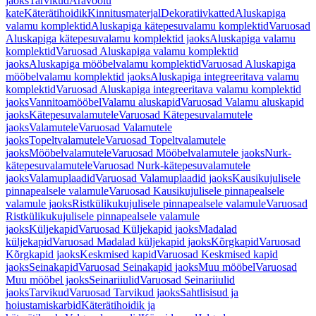
jaoks
Tarvikud
Äravoolu
kate
Käterätihoidik
Kinnitusmaterjal
Dekoratiivkatted
Aluskapiga
valamu komplektid
Aluskapiga kätepesuvalamu komplektid
Varuosad
Aluskapiga kätepesuvalamu komplektid jaoks
Aluskapiga valamu
komplektid
Varuosad Aluskapiga valamu komplektid
jaoks
Aluskapiga mööbelvalamu komplektid
Varuosad Aluskapiga
mööbelvalamu komplektid jaoks
Aluskapiga integreeritava valamu
komplektid
Varuosad Aluskapiga integreeritava valamu komplektid
jaoks
Vannitoamööbel
Valamu aluskapid
Varuosad Valamu aluskapid
jaoks
Kätepesuvalamutele
Varuosad Kätepesuvalamutele
jaoks
Valamutele
Varuosad Valamutele
jaoks
Topeltvalamutele
Varuosad Topeltvalamutele
jaoks
Mööbelvalamutele
Varuosad Mööbelvalamutele jaoks
Nurk-
kätepesuvalamutele
Varuosad Nurk-kätepesuvalamutele
jaoks
Valamuplaadid
Varuosad Valamuplaadid jaoks
Kausikujulisele
pinnapealsele valamule
Varuosad Kausikujulisele pinnapealsele
valamule jaoks
Ristkülikukujulisele pinnapealsele valamule
Varuosad
Ristkülikukujulisele pinnapealsele valamule
jaoks
Küljekapid
Varuosad Küljekapid jaoks
Madalad
küljekapid
Varuosad Madalad küljekapid jaoks
Kõrgkapid
Varuosad
Kõrgkapid jaoks
Keskmised kapid
Varuosad Keskmised kapid
jaoks
Seinakapid
Varuosad Seinakapid jaoks
Muu mööbel
Varuosad
Muu mööbel jaoks
Seinariiulid
Varuosad Seinariiulid
jaoks
Tarvikud
Varuosad Tarvikud jaoks
Sahtlisisud ja
hoiustamiskarbid
Käterätihoidik ja