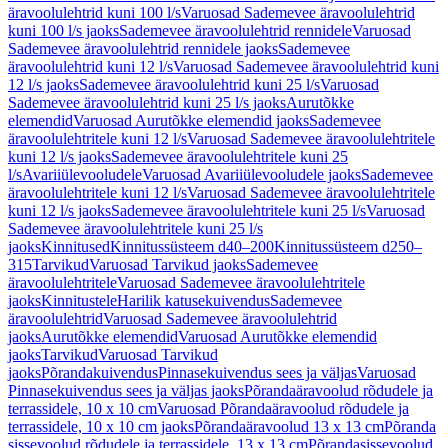
äravoolulehtrid kuni 100 l/s
Varuosad Sademevee äravoolulehtrid
kuni 100 l/s jaoks
Sademevee äravoolulehtrid rennidele
Varuosad
Sademevee äravoolulehtrid rennidele jaoks
Sademevee
äravoolulehtrid kuni 12 l/s
Varuosad Sademevee äravoolulehtrid kuni
12 l/s jaoks
Sademevee äravoolulehtrid kuni 25 l/s
Varuosad
Sademevee äravoolulehtrid kuni 25 l/s jaoks
Aurutõkke
elemendid
Varuosad Aurutõkke elemendid jaoks
Sademevee
äravoolulehtritele kuni 12 l/s
Varuosad Sademevee äravoolulehtritele
kuni 12 l/s jaoks
Sademevee äravoolulehtritele kuni 25
l/s
Avariiülevooludele
Varuosad Avariiülevooludele jaoks
Sademevee
äravoolulehtritele kuni 12 l/s
Varuosad Sademevee äravoolulehtritele
kuni 12 l/s jaoks
Sademevee äravoolulehtritele kuni 25 l/s
Varuosad
Sademevee äravoolulehtritele kuni 25 l/s
jaoks
Kinnitused
Kinnitussüsteem d40–200
Kinnitussüsteem d250–
315
Tarvikud
Varuosad Tarvikud jaoks
Sademevee
äravoolulehtritele
Varuosad Sademevee äravoolulehtritele
jaoks
Kinnitustele
Harilik katusekuivendus
Sademevee
äravoolulehtrid
Varuosad Sademevee äravoolulehtrid
jaoks
Aurutõkke elemendid
Varuosad Aurutõkke elemendid
jaoks
Tarvikud
Varuosad Tarvikud
jaoks
Põrandakuivendus
Pinnasekuivendus sees ja väljas
Varuosad
Pinnasekuivendus sees ja väljas jaoks
Põrandaäravoolud rõdudele ja
terrassidele, 10 x 10 cm
Varuosad Põrandaäravoolud rõdudele ja
terrassidele, 10 x 10 cm jaoks
Põrandaäravoolud 13 x 13 cm
Põranda
sissevoolud rõdudele ja terrassidele, 13 x 13 cm
Põrandasissevoolud