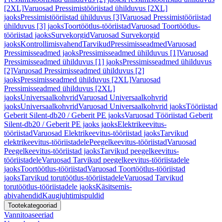
[2XL]
Varuosad Pressimistööriistad ühilduvus [2XL]
jaoks
Pressimistööriistad ühilduvus [3]
Varuosad Pressimistööriistad
ühilduvus [3] jaoks
Toortöötlus-tööriistad
Varuosad Toortöötlus-
tööriistad jaoks
Survekorgid
Varuosad Survekorgid
jaoks
Kontrollimisvahend
Tarvikud
Pressimisseadmed
Varuosad
Pressimisseadmed jaoks
Pressimisseadmed ühilduvus [1]
Varuosad
Pressimisseadmed ühilduvus [1] jaoks
Pressimisseadmed ühilduvus
[2]
Varuosad Pressimisseadmed ühilduvus [2]
jaoks
Pressimisseadmed ühilduvus [2XL]
Varuosad
Pressimisseadmed ühilduvus [2XL]
jaoks
Universaalkohvrid
Varuosad Universaalkohvrid
jaoks
Universaalkohvrid
Varuosad Universaalkohvrid jaoks
Tööriistad
Geberit Silent-db20 / Geberit PE jaoks
Varuosad Tööriistad Geberit
Silent-db20 / Geberit PE jaoks jaoks
Elektrikeevitus-
tööriistad
Varuosad Elektrikeevitus-tööriistad jaoks
Tarvikud
elektrikeevitus-tööriistadele
Peegelkeevitus-tööriistad
Varuosad
Peegelkeevitus-tööriistad jaoks
Tarvikud peegelkeevitus-
tööriistadele
Varuosad Tarvikud peegelkeevitus-tööriistadele
jaoks
Toortöötlus-tööriistad
Varuosad Toortöötlus-tööriistad
jaoks
Tarvikud torutöötlus-tööriistadele
Varuosad Tarvikud
torutöötlus-tööriistadele jaoks
Käsitsemis-
abivahendid
Kaugjuhtimispuldid
Tootekategooriad
Vannitoaseeriad