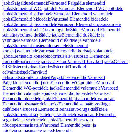
jaoks
Paigalduselemendid
Varuosad Paigalduselemendid
jaoks
Elemendid WC-pottidele
Varuosad Elemendid WC-pottidele
jaoks
Elemendid valamutele
Varuosad Elemendid valamutele
jaoks
Elemendid bideedele
Varuosad Elemendid bideedele
jaoks
Elemendid pissuaaridele
Varuosad Elemendid pissuaaridele
jaoks
Elemendid seinaäravooluga duššidele
Varuosad Elemendid
seinaäravooluga duššidele jaoks
Elemendid duššidele ja
vannidele
Varuosad Elemendid duššidele ja vannidele
jaoks
Elemendid dušieraldusseintele
Elemendid
koristajavalamutele
Varuosad Elemendid koristajavalamutele
jaoks
Elemendid konsoolkoormustele
Varuosad Elemendid
konsoolkoormustele jaoks
Tarvikud
Varuosad Tarvikud jaoks
Geberit
GIS
Süsteemiseinad
Kandesüsteemid
Tarvikud
eelvalmististele
Tarvikud
heliisolatsioonile
Laudised
Paigalduselemendid
Varuosad
Paigalduselemendid jaoks
Elemendid WC-pottidele
Varuosad
Elemendid WC-pottidele jaoks
Elemendid valamutele
Varuosad
Elemendid valamutele jaoks
Elemendid bideedele
Varuosad
Elemendid bideedele jaoks
Elemendid pissuaaridele
Varuosad
Elemendid pissuaaridele jaoks
Elemendid seinaäravooluga
duššidele
Varuosad Elemendid seinaäravooluga duššidele
jaoks
Elemendid segistitele ja seadmetele
Varuosad Elemendid
segistitele ja seadmetele jaoks
Elemendid pesu- ja
nõudepesumasinatele
Varuosad Elemendid pesu- ja
nõudepesumasinatele jaoks
Elemendid