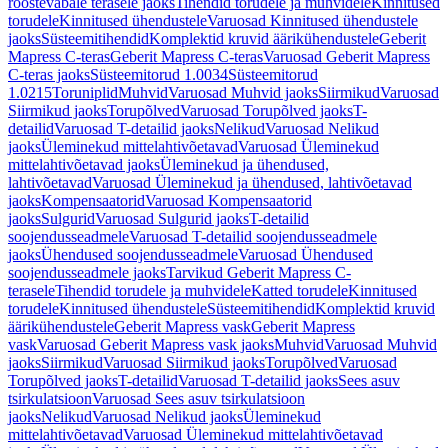
roostevabale terasele jaoks
Tihendid torudele ja muhvidele
Kinnitused
torudele
Kinnitused ühendustele
Varuosad Kinnitused ühendustele
jaoks
Süsteemitihendid
Komplektid kruvid äärikühendustele
Geberit
Mapress C-teras
Geberit Mapress C-teras
Varuosad Geberit Mapress
C-teras jaoks
Süsteemitorud 1.0034
Süsteemitorud
1.0215
Toruniplid
Muhvid
Varuosad Muhvid jaoks
Siirmikud
Varuosad
Siirmikud jaoks
Torupõlved
Varuosad Torupõlved jaoks
T-
detailid
Varuosad T-detailid jaoks
Nelikud
Varuosad Nelikud
jaoks
Üleminekud mittelahtivõetavad
Varuosad Üleminekud
mittelahtivõetavad jaoks
Üleminekud ja ühendused,
lahtivõetavad
Varuosad Üleminekud ja ühendused, lahtivõetavad
jaoks
Kompensaatorid
Varuosad Kompensaatorid
jaoks
Sulgurid
Varuosad Sulgurid jaoks
T-detailid
soojendusseadmele
Varuosad T-detailid soojendusseadmele
jaoks
Ühendused soojendusseadmele
Varuosad Ühendused
soojendusseadmele jaoks
Tarvikud Geberit Mapress C-
terasele
Tihendid torudele ja muhvidele
Katted torudele
Kinnitused
torudele
Kinnitused ühendustele
Süsteemitihendid
Komplektid kruvid
äärikühendustele
Geberit Mapress vask
Geberit Mapress
vask
Varuosad Geberit Mapress vask jaoks
Muhvid
Varuosad Muhvid
jaoks
Siirmikud
Varuosad Siirmikud jaoks
Torupõlved
Varuosad
Torupõlved jaoks
T-detailid
Varuosad T-detailid jaoks
Sees asuv
tsirkulatsioon
Varuosad Sees asuv tsirkulatsioon
jaoks
Nelikud
Varuosad Nelikud jaoks
Üleminekud
mittelahtivõetavad
Varuosad Üleminekud mittelahtivõetavad