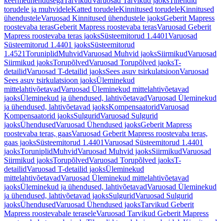
keermeühendusega
Tarvikud
Varuosad Tarvikud jaoks
Tihendid
torudele ja muhvidele
Katted torudele
Kinnitused torudele
Kinnitused
ühendustele
Varuosad Kinnitused ühendustele jaoks
Geberit Mapress
roostevaba teras
Geberit Mapress roostevaba teras
Varuosad Geberit
Mapress roostevaba teras jaoks
Süsteemitorud 1.4401
Varuosad
Süsteemitorud 1.4401 jaoks
Süsteemitorud
1.4521
Toruniplid
Muhvid
Varuosad Muhvid jaoks
Siirmikud
Varuosad
Siirmikud jaoks
Torupõlved
Varuosad Torupõlved jaoks
T-
detailid
Varuosad T-detailid jaoks
Sees asuv tsirkulatsioon
Varuosad
Sees asuv tsirkulatsioon jaoks
Üleminekud
mittelahtivõetavad
Varuosad Üleminekud mittelahtivõetavad
jaoks
Üleminekud ja ühendused, lahtivõetavad
Varuosad Üleminekud
ja ühendused, lahtivõetavad jaoks
Kompensaatorid
Varuosad
Kompensaatorid jaoks
Sulgurid
Varuosad Sulgurid
jaoks
Ühendused
Varuosad Ühendused jaoks
Geberit Mapress
roostevaba teras, gaas
Varuosad Geberit Mapress roostevaba teras,
gaas jaoks
Süsteemitorud 1.4401
Varuosad Süsteemitorud 1.4401
jaoks
Toruniplid
Muhvid
Varuosad Muhvid jaoks
Siirmikud
Varuosad
Siirmikud jaoks
Torupõlved
Varuosad Torupõlved jaoks
T-
detailid
Varuosad T-detailid jaoks
Üleminekud
mittelahtivõetavad
Varuosad Üleminekud mittelahtivõetavad
jaoks
Üleminekud ja ühendused, lahtivõetavad
Varuosad Üleminekud
ja ühendused, lahtivõetavad jaoks
Sulgurid
Varuosad Sulgurid
jaoks
Ühendused
Varuosad Ühendused jaoks
Tarvikud Geberit
Mapress roostevabale terasele
Varuosad Tarvikud Geberit Mapress