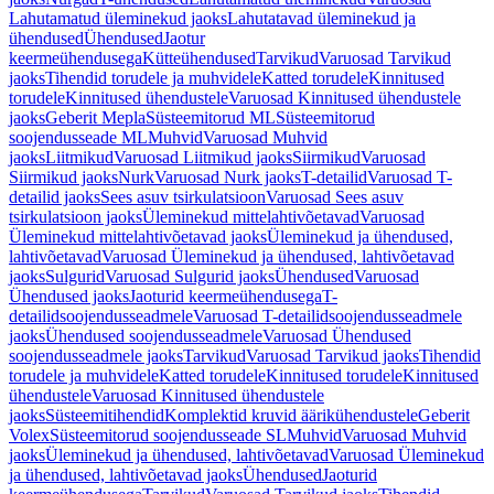
Lahutamatud üleminekud jaoks
Lahutatavad üleminekud ja
ühendused
Ühendused
Jaotur
keermeühendusega
Kütteühendused
Tarvikud
Varuosad Tarvikud
jaoks
Tihendid torudele ja muhvidele
Katted torudele
Kinnitused
torudele
Kinnitused ühendustele
Varuosad Kinnitused ühendustele
jaoks
Geberit Mepla
Süsteemitorud ML
Süsteemitorud
soojendusseade ML
Muhvid
Varuosad Muhvid
jaoks
Liitmikud
Varuosad Liitmikud jaoks
Siirmikud
Varuosad
Siirmikud jaoks
Nurk
Varuosad Nurk jaoks
T-detailid
Varuosad T-
detailid jaoks
Sees asuv tsirkulatsioon
Varuosad Sees asuv
tsirkulatsioon jaoks
Üleminekud mittelahtivõetavad
Varuosad
Üleminekud mittelahtivõetavad jaoks
Üleminekud ja ühendused,
lahtivõetavad
Varuosad Üleminekud ja ühendused, lahtivõetavad
jaoks
Sulgurid
Varuosad Sulgurid jaoks
Ühendused
Varuosad
Ühendused jaoks
Jaoturid keermeühendusega
T-
detailidsoojendusseadmele
Varuosad T-detailidsoojendusseadmele
jaoks
Ühendused soojendusseadmele
Varuosad Ühendused
soojendusseadmele jaoks
Tarvikud
Varuosad Tarvikud jaoks
Tihendid
torudele ja muhvidele
Katted torudele
Kinnitused torudele
Kinnitused
ühendustele
Varuosad Kinnitused ühendustele
jaoks
Süsteemitihendid
Komplektid kruvid äärikühendustele
Geberit
Volex
Süsteemitorud soojendusseade SL
Muhvid
Varuosad Muhvid
jaoks
Üleminekud ja ühendused, lahtivõetavad
Varuosad Üleminekud
ja ühendused, lahtivõetavad jaoks
Ühendused
Jaoturid