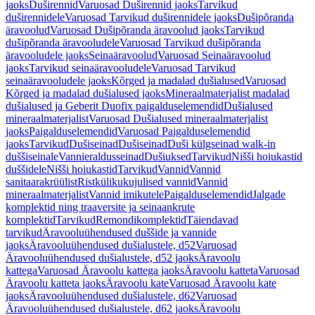
jaoks
Duširennid
Varuosad Duširennid jaoks
Tarvikud
duširennidele
Varuosad Tarvikud duširennidele jaoks
Dušipõranda
äravoolud
Varuosad Dušipõranda äravoolud jaoks
Tarvikud
dušipõranda äravooludele
Varuosad Tarvikud dušipõranda
äravooludele jaoks
Seinaäravoolud
Varuosad Seinaäravoolud
jaoks
Tarvikud seinaäravooludele
Varuosad Tarvikud
seinaäravooludele jaoks
Kõrged ja madalad dušialused
Varuosad
Kõrged ja madalad dušialused jaoks
Mineraalmaterjalist madalad
dušialused ja Geberit Duofix paigalduselemendid
Dušialused
mineraalmaterjalist
Varuosad Dušialused mineraalmaterjalist
jaoks
Paigalduselemendid
Varuosad Paigalduselemendid
jaoks
Tarvikud
Dušiseinad
Dušiseinad
Duši külgseinad walk-in
duššiseinale
Vannieraldusseinad
Dušiuksed
Tarvikud
Nišši hoiukastid
duššidele
Nišši hoiukastid
Tarvikud
Vannid
Vannid
sanitaarakrüülist
Ristkülikukujulised vannid
Vannid
mineraalmaterjalist
Vannid imikutele
Paigalduselemendid
Jalgade
komplektid ning traaversite ja seinaankrute
komplektid
Tarvikud
Remondikomplektid
Täiendavad
tarvikud
Äravooluühendused duššide ja vannide
jaoks
Äravooluühendused dušialustele, d52
Varuosad
Äravooluühendused dušialustele, d52 jaoks
Äravoolu
kattega
Varuosad Äravoolu kattega jaoks
Äravoolu katteta
Varuosad
Äravoolu katteta jaoks
Äravoolu kate
Varuosad Äravoolu kate
jaoks
Äravooluühendused dušialustele, d62
Varuosad
Äravooluühendused dušialustele, d62 jaoks
Äravoolu