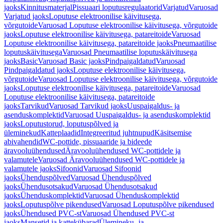
jaoks
Kinnitusmaterjal
Pissuaari loputusregulaatorid
Varjatud
Varuosad
Varjatud jaoks
Loputuse elektroonilise käivitusega,
võrgutoide
Varuosad Loputuse elektroonilise käivitusega, võrgutoide
jaoks
Loputuse elektroonilise käivitusega, patareitoide
Varuosad
Loputuse elektroonilise käivitusega, patareitoide jaoks
Pneumaatilise
loputuskäivitusega
Varuosad Pneumaatilise loputuskäivitusega
jaoks
Basic
Varuosad Basic jaoks
Pindpaigaldatud
Varuosad
Pindpaigaldatud jaoks
Loputuse elektroonilise käivitusega,
võrgutoide
Varuosad Loputuse elektroonilise käivitusega, võrgutoide
jaoks
Loputuse elektroonilise käivitusega, patareitoide
Varuosad
Loputuse elektroonilise käivitusega, patareitoide
jaoks
Tarvikud
Varuosad Tarvikud jaoks
Uuspaigaldus- ja
asenduskomplektid
Varuosad Uuspaigaldus- ja asenduskomplektid
jaoks
Loputustorud, loputuspõlved ja
üleminekud
Katteplaadid
Integreeritud juhtnupud
Käsitsemise
abivahendid
WC-pottide, pissuaaride ja bideede
äravooluühendused
Äravooluühendused WC-pottidele ja
valamutele
Varuosad Äravooluühendused WC-pottidele ja
valamutele jaoks
Sifoonid
Varuosad Sifoonid
jaoks
Ühenduspõlved
Varuosad Ühenduspõlved
jaoks
Ühendusotsakud
Varuosad Ühendusotsakud
jaoks
Ühenduskomplektid
Varuosad Ühenduskomplektid
jaoks
Loputuspõlve pikendused
Varuosad Loputuspõlve pikendused
jaoks
Ühendused PVC-st
Varuosad Ühendused PVC-st
jaoks
Mansetid ja kattekübarad
Ülemineku- ja