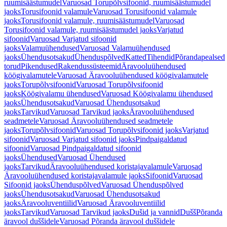
ruumisäästumudel
Varuosad Torupõlvsifoonid, ruumisäästumudel
jaoks
Torusifoonid valamule
Varuosad Torusifoonid valamule
jaoks
Torusifoonid valamule, ruumisäästumudel
Varuosad
Torusifoonid valamule, ruumisäästumudel jaoks
Varjatud
sifoonid
Varuosad Varjatud sifoonid
jaoks
Valamuühendused
Varuosad Valamuühendused
jaoks
Ühendusotsakud
Ühenduspõlved
Katted
Tihendid
Põrandapealsed
torud
Pikendused
Rakendussüsteemid
Äravooluühendused
köögivalamutele
Varuosad Äravooluühendused köögivalamutele
jaoks
Torupõlvsifoonid
Varuosad Torupõlvsifoonid
jaoks
Köögivalamu ühendused
Varuosad Köögivalamu ühendused
jaoks
Ühendusotsakud
Varuosad Ühendusotsakud
jaoks
Tarvikud
Varuosad Tarvikud jaoks
Äravooluühendused
seadmetele
Varuosad Äravooluühendused seadmetele
jaoks
Torupõlvsifoonid
Varuosad Torupõlvsifoonid jaoks
Varjatud
sifoonid
Varuosad Varjatud sifoonid jaoks
Pindpaigaldatud
sifoonid
Varuosad Pindpaigaldatud sifoonid
jaoks
Ühendused
Varuosad Ühendused
jaoks
Tarvikud
Äravooluühendused koristajavalamule
Varuosad
Äravooluühendused koristajavalamule jaoks
Sifoonid
Varuosad
Sifoonid jaoks
Ühenduspõlved
Varuosad Ühenduspõlved
jaoks
Ühendusotsakud
Varuosad Ühendusotsakud
jaoks
Äravooluventiilid
Varuosad Äravooluventiilid
jaoks
Tarvikud
Varuosad Tarvikud jaoks
Dušid ja vannid
Dušš
Põranda
äravool duššidele
Varuosad Põranda äravool duššidele