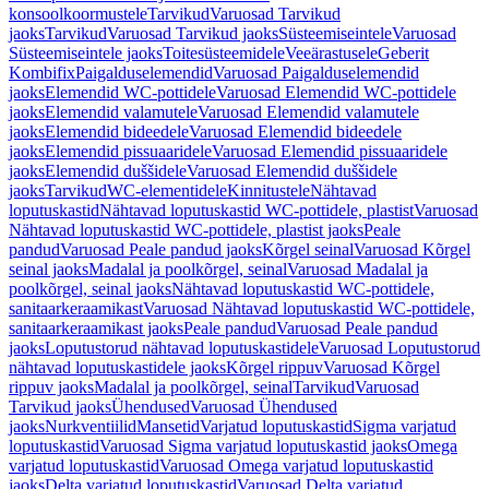
konsoolkoormustele
Tarvikud
Varuosad Tarvikud
jaoks
Tarvikud
Varuosad Tarvikud jaoks
Süsteemiseintele
Varuosad
Süsteemiseintele jaoks
Toitesüsteemidele
Veeärastusele
Geberit
Kombifix
Paigalduselemendid
Varuosad Paigalduselemendid
jaoks
Elemendid WC-pottidele
Varuosad Elemendid WC-pottidele
jaoks
Elemendid valamutele
Varuosad Elemendid valamutele
jaoks
Elemendid bideedele
Varuosad Elemendid bideedele
jaoks
Elemendid pissuaaridele
Varuosad Elemendid pissuaaridele
jaoks
Elemendid duššidele
Varuosad Elemendid duššidele
jaoks
Tarvikud
WC-elementidele
Kinnitustele
Nähtavad
loputuskastid
Nähtavad loputuskastid WC-pottidele, plastist
Varuosad
Nähtavad loputuskastid WC-pottidele, plastist jaoks
Peale
pandud
Varuosad Peale pandud jaoks
Kõrgel seinal
Varuosad Kõrgel
seinal jaoks
Madalal ja poolkõrgel, seinal
Varuosad Madalal ja
poolkõrgel, seinal jaoks
Nähtavad loputuskastid WC-pottidele,
sanitaarkeraamikast
Varuosad Nähtavad loputuskastid WC-pottidele,
sanitaarkeraamikast jaoks
Peale pandud
Varuosad Peale pandud
jaoks
Loputustorud nähtavad loputuskastidele
Varuosad Loputustorud
nähtavad loputuskastidele jaoks
Kõrgel rippuv
Varuosad Kõrgel
rippuv jaoks
Madalal ja poolkõrgel, seinal
Tarvikud
Varuosad
Tarvikud jaoks
Ühendused
Varuosad Ühendused
jaoks
Nurkventiilid
Mansetid
Varjatud loputuskastid
Sigma varjatud
loputuskastid
Varuosad Sigma varjatud loputuskastid jaoks
Omega
varjatud loputuskastid
Varuosad Omega varjatud loputuskastid
jaoks
Delta varjatud loputuskastid
Varuosad Delta varjatud