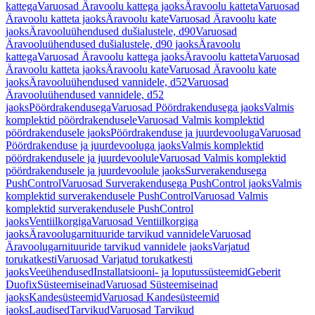
kattega
Varuosad Äravoolu kattega jaoks
Äravoolu katteta
Varuosad
Äravoolu katteta jaoks
Äravoolu kate
Varuosad Äravoolu kate
jaoks
Äravooluühendused dušialustele, d90
Varuosad
Äravooluühendused dušialustele, d90 jaoks
Äravoolu
kattega
Varuosad Äravoolu kattega jaoks
Äravoolu katteta
Varuosad
Äravoolu katteta jaoks
Äravoolu kate
Varuosad Äravoolu kate
jaoks
Äravooluühendused vannidele, d52
Varuosad
Äravooluühendused vannidele, d52
jaoks
Pöördrakendusega
Varuosad Pöördrakendusega jaoks
Valmis
komplektid pöördrakendusele
Varuosad Valmis komplektid
pöördrakendusele jaoks
Pöördrakenduse ja juurdevooluga
Varuosad
Pöördrakenduse ja juurdevooluga jaoks
Valmis komplektid
pöördrakendusele ja juurdevoolule
Varuosad Valmis komplektid
pöördrakendusele ja juurdevoolule jaoks
Surverakendusega
PushControl
Varuosad Surverakendusega PushControl jaoks
Valmis
komplektid surverakendusele PushControl
Varuosad Valmis
komplektid surverakendusele PushControl
jaoks
Ventiilkorgiga
Varuosad Ventiilkorgiga
jaoks
Äravoolugarnituuride tarvikud vannidele
Varuosad
Äravoolugarnituuride tarvikud vannidele jaoks
Varjatud
torukatkesti
Varuosad Varjatud torukatkesti
jaoks
Veeühendused
Installatsiooni- ja loputussüsteemid
Geberit
Duofix
Süsteemiseinad
Varuosad Süsteemiseinad
jaoks
Kandesüsteemid
Varuosad Kandesüsteemid
jaoks
Laudised
Tarvikud
Varuosad Tarvikud