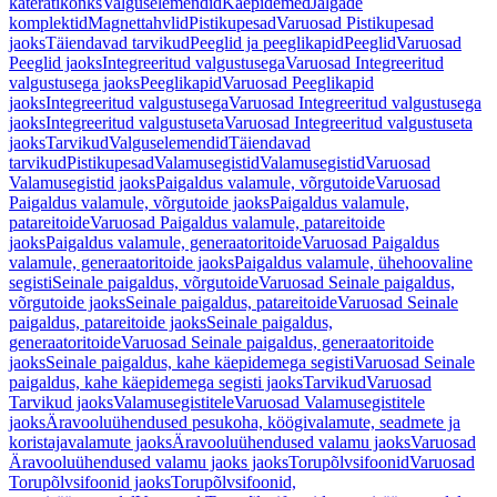
käterätikonks
Valguselemendid
Käepidemed
Jalgade
komplektid
Magnettahvlid
Pistikupesad
Varuosad Pistikupesad
jaoks
Täiendavad tarvikud
Peeglid ja peeglikapid
Peeglid
Varuosad
Peeglid jaoks
Integreeritud valgustusega
Varuosad Integreeritud
valgustusega jaoks
Peeglikapid
Varuosad Peeglikapid
jaoks
Integreeritud valgustusega
Varuosad Integreeritud valgustusega
jaoks
Integreeritud valgustuseta
Varuosad Integreeritud valgustuseta
jaoks
Tarvikud
Valguselemendid
Täiendavad
tarvikud
Pistikupesad
Valamusegistid
Valamusegistid
Varuosad
Valamusegistid jaoks
Paigaldus valamule, võrgutoide
Varuosad
Paigaldus valamule, võrgutoide jaoks
Paigaldus valamule,
patareitoide
Varuosad Paigaldus valamule, patareitoide
jaoks
Paigaldus valamule, generaatoritoide
Varuosad Paigaldus
valamule, generaatoritoide jaoks
Paigaldus valamule, ühehoovaline
segisti
Seinale paigaldus, võrgutoide
Varuosad Seinale paigaldus,
võrgutoide jaoks
Seinale paigaldus, patareitoide
Varuosad Seinale
paigaldus, patareitoide jaoks
Seinale paigaldus,
generaatoritoide
Varuosad Seinale paigaldus, generaatoritoide
jaoks
Seinale paigaldus, kahe käepidemega segisti
Varuosad Seinale
paigaldus, kahe käepidemega segisti jaoks
Tarvikud
Varuosad
Tarvikud jaoks
Valamusegistitele
Varuosad Valamusegistitele
jaoks
Äravooluühendused pesukoha, köögivalamute, seadmete ja
koristajavalamute jaoks
Äravooluühendused valamu jaoks
Varuosad
Äravooluühendused valamu jaoks jaoks
Torupõlvsifoonid
Varuosad
Torupõlvsifoonid jaoks
Torupõlvsifoonid,