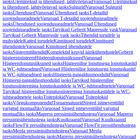
jaoks
Üleminekud ja ühendused, lahtivõetavad
Varuosad Üleminekud
ja ühendused, lahtivõetavad jaoks
Sulgurid
Varuosad Sulgurid
jaoks
Ühendused
Varuosad Ühendused jaoks
T-detailid
soojendusseadmele
Varuosad T-detailid soojendusseadmele
jaoks
Ühendused soojendusseadmele
Varuosad Ühendused
soojendusseadmele jaoks
Tarvikud Geberit Mapressile vask
Varuosad
Tarvikud Geberit Mapressile vask jaoks
Tihendid torudele ja
muhvidele
Katted torudele
Kinnitused torudele
Kinnitused
ühendustele
Varuosad Kinnitused ühendustele
jaoks
Süsteemitihendid
Komplektid kruvid äärikühendustele
Geberit
hügieenisüsteem
Hügieeniloputusüksused
Varuosad
Hügieeniloputusüksused jaoks
Hügieenilise loputusega loputuskastid
ja WC-juhtseadmed
Varuosad Hügieenilise loputusega loputuskastid
ja WC-juhtseadmed jaoks
Hügieeni-paigaldusmoodulid
Varuosad
Hügieeni-paigaldusmoodulid jaoks
Tarvikud hügieenilise
loputussüsteemiga loputuskastidele ja WC-juhtseadmetele
Varuosad
Tarvikud hügieenilise loputussüsteemiga loputuskastidele ja WC-
juhtseadmetele jaoks
Toiteplokid
Varuosad Toiteplokid
jaoks
Võrgukomponendid
Toruarmatuurid
Sirged istmeventiilid
varjatud montaažiks
Varuosad Sirged istmeventiilid varjatud
montaažiks jaoks
Mapress pressimisühendustega
Varuosad Mapress
pressimisühendustega jaoks
Kuulkraanid
Varuosad Kuulkraanid
jaoks
FlowFit pressühendustega
Varuosad FlowFit pressühendustega
jaoks
Mepla pressimisühendustega
Varuosad Mepla
pressimisühendustega jaoks
Mapress pressimisühendustega
Varuosad