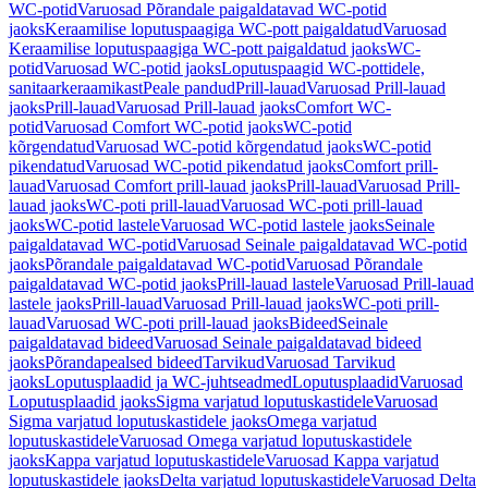
WC-potid
Varuosad Põrandale paigaldatavad WC-potid
jaoks
Keraamilise loputuspaagiga WC-pott paigaldatud
Varuosad
Keraamilise loputuspaagiga WC-pott paigaldatud jaoks
WC-
potid
Varuosad WC-potid jaoks
Loputuspaagid WC-pottidele,
sanitaarkeraamikast
Peale pandud
Prill-lauad
Varuosad Prill-lauad
jaoks
Prill-lauad
Varuosad Prill-lauad jaoks
Comfort WC-
potid
Varuosad Comfort WC-potid jaoks
WC-potid
kõrgendatud
Varuosad WC-potid kõrgendatud jaoks
WC-potid
pikendatud
Varuosad WC-potid pikendatud jaoks
Comfort prill-
lauad
Varuosad Comfort prill-lauad jaoks
Prill-lauad
Varuosad Prill-
lauad jaoks
WC-poti prill-lauad
Varuosad WC-poti prill-lauad
jaoks
WC-potid lastele
Varuosad WC-potid lastele jaoks
Seinale
paigaldatavad WC-potid
Varuosad Seinale paigaldatavad WC-potid
jaoks
Põrandale paigaldatavad WC-potid
Varuosad Põrandale
paigaldatavad WC-potid jaoks
Prill-lauad lastele
Varuosad Prill-lauad
lastele jaoks
Prill-lauad
Varuosad Prill-lauad jaoks
WC-poti prill-
lauad
Varuosad WC-poti prill-lauad jaoks
Bideed
Seinale
paigaldatavad bideed
Varuosad Seinale paigaldatavad bideed
jaoks
Põrandapealsed bideed
Tarvikud
Varuosad Tarvikud
jaoks
Loputusplaadid ja WC-juhtseadmed
Loputusplaadid
Varuosad
Loputusplaadid jaoks
Sigma varjatud loputuskastidele
Varuosad
Sigma varjatud loputuskastidele jaoks
Omega varjatud
loputuskastidele
Varuosad Omega varjatud loputuskastidele
jaoks
Kappa varjatud loputuskastidele
Varuosad Kappa varjatud
loputuskastidele jaoks
Delta varjatud loputuskastidele
Varuosad Delta