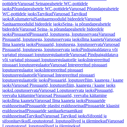
pottidele
Varuosad Seinapealsetele WC-pottidele
jaoks
Põrandapealsetele WC-pottidele
Varuosad Põrandapealsetele
WC-pottidele jaoks
Tarvikud
Varuosad Tarvikud
jaoks
Kulumaterjal
Sanitaarmoodulid bideedele
Varuosad
Sanitaarmoodulid bideedele jaoks
Seina- ja põrandapealsetele
bideedele
Varuosad Seina- ja põrandapealsetele bideedele
jaoks
Pissuaarid
Pissuaarid, loputusega, loputusservaga
Varuosad
Pissuaarid, loputusega, loputusservaga jaoks
Ilma kaaneta
Varuosad
Ilma kaaneta jaoks
Pissuaarid, loputusega, loputusservata
Varuosad
Pissuaarid, loputusega, loputusservata jaoks
Pindpaigaldatava või
varjatud pissuaari loputusregulaatorile
Varuosad Pindpaigaldatava
või varjatud pissuaari loputusregulaatorile jaoks
Integreeritud
pissuaari loputusregulaator
Varuosad Integreeritud pissuaari
loputusregulaator jaoks
Integreeritud pissuaari
loputusregulaatorile
Varuosad Integreeritud pissuaari
loputusregulaatorile jaoks
Pissuaarid, loputusrežiim, kaanega / kaane
jaoks
Varuosad Pissuaarid, loputusrežiim, kaanega / kaane jaoks
jaoks
Loputusservata
Varuosad Loputusservata jaoks
Pissuaarid,
veevaba käitamine
Varuosad Pissuaarid, veevaba käitamine
jaoks
Ilma kaaneta
Varuosad Ilma kaaneta jaoks
Pissuaaride
eraldusseinad
Pissuaaride plastist eraldusseinad
Pissuaaride klaasist
eraldusseinad
Pissuaaride sanitaarkeraamikast
eraldusseinad
Tarvikud
Varuosad Tarvikud jaoks
Sifoonid ja
sifoonitarvikud
Loputustorud, loputuspõlved ja üleminekud
Varuosad
Loputustorud, loputuspõlved ja üleminekud