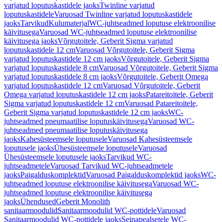
varjatud loputuskastidele jaoks
Twinline varjatud
loputuskastidele
Varuosad Twinline varjatud loputuskastidele
jaoks
Tarvikud
Kulumaterjal
WC-juhtseadmed loputuse elektroonilise
käivitusega
Varuosad WC-juhtseadmed loputuse elektroonilise
käivitusega jaoks
Võrgutoitele, Geberit Sigma varjatud
loputuskastidele 12 cm
Varuosad Võrgutoitele, Geberit Sigma
varjatud loputuskastidele 12 cm jaoks
Võrgutoitele, Geberit Sigma
varjatud loputuskastidele 8 cm
Varuosad Võrgutoitele, Geberit Sigma
varjatud loputuskastidele 8 cm jaoks
Võrgutoitele, Geberit Omega
varjatud loputuskastidele 12 cm
Varuosad Võrgutoitele, Geberit
Omega varjatud loputuskastidele 12 cm jaoks
Patareitoitele, Geberit
Sigma varjatud loputuskastidele 12 cm
Varuosad Patareitoitele,
Geberit Sigma varjatud loputuskastidele 12 cm jaoks
WC-
juhtseadmed pneumaatilise loputuskäivitusega
Varuosad WC-
juhtseadmed pneumaatilise loputuskäivitusega
jaoks
Kahesüsteemsele loputusele
Varuosad Kahesüsteemsele
loputusele jaoks
Ühesüsteemsele loputusele
Varuosad
Ühesüsteemsele loputusele jaoks
Tarvikud WC-
juhtseadmetele
Varuosad Tarvikud WC-juhtseadmetele
jaoks
Paigalduskomplektid
Varuosad Paigalduskomplektid jaoks
WC-
juhtseadmed loputuse elektroonilise käivitusega
Varuosad WC-
juhtseadmed loputuse elektroonilise käivitusega
jaoks
Ühendused
Geberit Monolith
sanitaarmoodulid
Sanitaarmoodulid WC-pottidele
Varuosad
Sanitaarmoodulid WC-pottidele jaoks
Seinapealsetele WC-