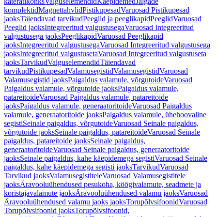
käterätikonks
Valguselemendid
Käepidemed
Jalgade
komplektid
Magnettahvlid
Pistikupesad
Varuosad Pistikupesad
jaoks
Täiendavad tarvikud
Peeglid ja peeglikapid
Peeglid
Varuosad
Peeglid jaoks
Integreeritud valgustusega
Varuosad Integreeritud
valgustusega jaoks
Peeglikapid
Varuosad Peeglikapid
jaoks
Integreeritud valgustusega
Varuosad Integreeritud valgustusega
jaoks
Integreeritud valgustuseta
Varuosad Integreeritud valgustuseta
jaoks
Tarvikud
Valguselemendid
Täiendavad
tarvikud
Pistikupesad
Valamusegistid
Valamusegistid
Varuosad
Valamusegistid jaoks
Paigaldus valamule, võrgutoide
Varuosad
Paigaldus valamule, võrgutoide jaoks
Paigaldus valamule,
patareitoide
Varuosad Paigaldus valamule, patareitoide
jaoks
Paigaldus valamule, generaatoritoide
Varuosad Paigaldus
valamule, generaatoritoide jaoks
Paigaldus valamule, ühehoovaline
segisti
Seinale paigaldus, võrgutoide
Varuosad Seinale paigaldus,
võrgutoide jaoks
Seinale paigaldus, patareitoide
Varuosad Seinale
paigaldus, patareitoide jaoks
Seinale paigaldus,
generaatoritoide
Varuosad Seinale paigaldus, generaatoritoide
jaoks
Seinale paigaldus, kahe käepidemega segisti
Varuosad Seinale
paigaldus, kahe käepidemega segisti jaoks
Tarvikud
Varuosad
Tarvikud jaoks
Valamusegistitele
Varuosad Valamusegistitele
jaoks
Äravooluühendused pesukoha, köögivalamute, seadmete ja
koristajavalamute jaoks
Äravooluühendused valamu jaoks
Varuosad
Äravooluühendused valamu jaoks jaoks
Torupõlvsifoonid
Varuosad
Torupõlvsifoonid jaoks
Torupõlvsifoonid,