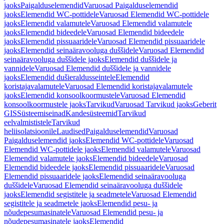
jaoks
Paigalduselemendid
Varuosad Paigalduselemendid
jaoks
Elemendid WC-pottidele
Varuosad Elemendid WC-pottidele
jaoks
Elemendid valamutele
Varuosad Elemendid valamutele
jaoks
Elemendid bideedele
Varuosad Elemendid bideedele
jaoks
Elemendid pissuaaridele
Varuosad Elemendid pissuaaridele
jaoks
Elemendid seinaäravooluga duššidele
Varuosad Elemendid
seinaäravooluga duššidele jaoks
Elemendid duššidele ja
vannidele
Varuosad Elemendid duššidele ja vannidele
jaoks
Elemendid dušieraldusseintele
Elemendid
koristajavalamutele
Varuosad Elemendid koristajavalamutele
jaoks
Elemendid konsoolkoormustele
Varuosad Elemendid
konsoolkoormustele jaoks
Tarvikud
Varuosad Tarvikud jaoks
Geberit
GIS
Süsteemiseinad
Kandesüsteemid
Tarvikud
eelvalmististele
Tarvikud
heliisolatsioonile
Laudised
Paigalduselemendid
Varuosad
Paigalduselemendid jaoks
Elemendid WC-pottidele
Varuosad
Elemendid WC-pottidele jaoks
Elemendid valamutele
Varuosad
Elemendid valamutele jaoks
Elemendid bideedele
Varuosad
Elemendid bideedele jaoks
Elemendid pissuaaridele
Varuosad
Elemendid pissuaaridele jaoks
Elemendid seinaäravooluga
duššidele
Varuosad Elemendid seinaäravooluga duššidele
jaoks
Elemendid segistitele ja seadmetele
Varuosad Elemendid
segistitele ja seadmetele jaoks
Elemendid pesu- ja
nõudepesumasinatele
Varuosad Elemendid pesu- ja
nõudepesumasinatele jaoks
Elemendid