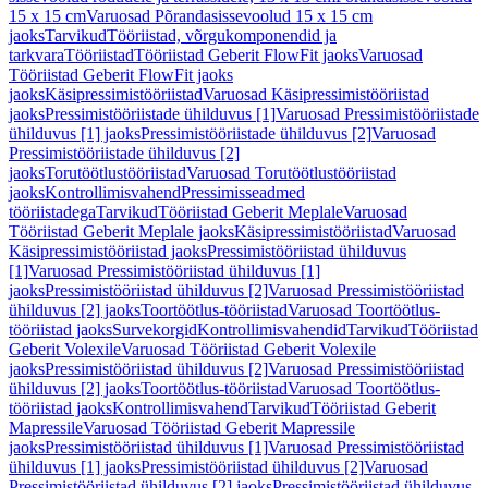
15 x 15 cm
Varuosad Põrandasissevoolud 15 x 15 cm
jaoks
Tarvikud
Tööriistad, võrgukomponendid ja
tarkvara
Tööriistad
Tööriistad Geberit FlowFit jaoks
Varuosad
Tööriistad Geberit FlowFit jaoks
jaoks
Käsipressimistööriistad
Varuosad Käsipressimistööriistad
jaoks
Pressimistööriistade ühilduvus [1]
Varuosad Pressimistööriistade
ühilduvus [1] jaoks
Pressimistööriistade ühilduvus [2]
Varuosad
Pressimistööriistade ühilduvus [2]
jaoks
Torutöötlustööriistad
Varuosad Torutöötlustööriistad
jaoks
Kontrollimisvahend
Pressimisseadmed
tööriistadega
Tarvikud
Tööriistad Geberit Meplale
Varuosad
Tööriistad Geberit Meplale jaoks
Käsipressimistööriistad
Varuosad
Käsipressimistööriistad jaoks
Pressimistööriistad ühilduvus
[1]
Varuosad Pressimistööriistad ühilduvus [1]
jaoks
Pressimistööriistad ühilduvus [2]
Varuosad Pressimistööriistad
ühilduvus [2] jaoks
Toortöötlus-tööriistad
Varuosad Toortöötlus-
tööriistad jaoks
Survekorgid
Kontrollimisvahendid
Tarvikud
Tööriistad
Geberit Volexile
Varuosad Tööriistad Geberit Volexile
jaoks
Pressimistööriistad ühilduvus [2]
Varuosad Pressimistööriistad
ühilduvus [2] jaoks
Toortöötlus-tööriistad
Varuosad Toortöötlus-
tööriistad jaoks
Kontrollimisvahend
Tarvikud
Tööriistad Geberit
Mapressile
Varuosad Tööriistad Geberit Mapressile
jaoks
Pressimistööriistad ühilduvus [1]
Varuosad Pressimistööriistad
ühilduvus [1] jaoks
Pressimistööriistad ühilduvus [2]
Varuosad
Pressimistööriistad ühilduvus [2] jaoks
Pressimistööriistad ühilduvus