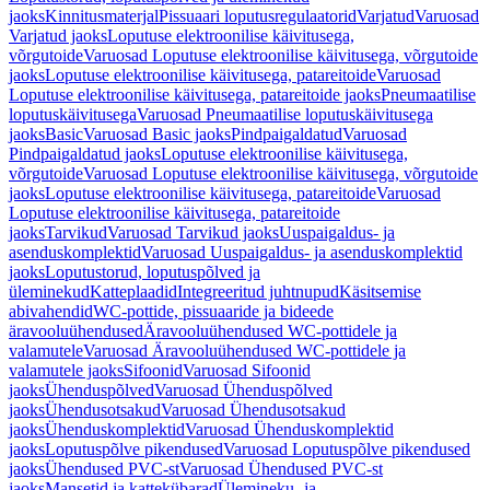
jaoks
Kinnitusmaterjal
Pissuaari loputusregulaatorid
Varjatud
Varuosad
Varjatud jaoks
Loputuse elektroonilise käivitusega,
võrgutoide
Varuosad Loputuse elektroonilise käivitusega, võrgutoide
jaoks
Loputuse elektroonilise käivitusega, patareitoide
Varuosad
Loputuse elektroonilise käivitusega, patareitoide jaoks
Pneumaatilise
loputuskäivitusega
Varuosad Pneumaatilise loputuskäivitusega
jaoks
Basic
Varuosad Basic jaoks
Pindpaigaldatud
Varuosad
Pindpaigaldatud jaoks
Loputuse elektroonilise käivitusega,
võrgutoide
Varuosad Loputuse elektroonilise käivitusega, võrgutoide
jaoks
Loputuse elektroonilise käivitusega, patareitoide
Varuosad
Loputuse elektroonilise käivitusega, patareitoide
jaoks
Tarvikud
Varuosad Tarvikud jaoks
Uuspaigaldus- ja
asenduskomplektid
Varuosad Uuspaigaldus- ja asenduskomplektid
jaoks
Loputustorud, loputuspõlved ja
üleminekud
Katteplaadid
Integreeritud juhtnupud
Käsitsemise
abivahendid
WC-pottide, pissuaaride ja bideede
äravooluühendused
Äravooluühendused WC-pottidele ja
valamutele
Varuosad Äravooluühendused WC-pottidele ja
valamutele jaoks
Sifoonid
Varuosad Sifoonid
jaoks
Ühenduspõlved
Varuosad Ühenduspõlved
jaoks
Ühendusotsakud
Varuosad Ühendusotsakud
jaoks
Ühenduskomplektid
Varuosad Ühenduskomplektid
jaoks
Loputuspõlve pikendused
Varuosad Loputuspõlve pikendused
jaoks
Ühendused PVC-st
Varuosad Ühendused PVC-st
jaoks
Mansetid ja kattekübarad
Ülemineku- ja