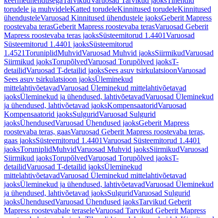
keermeühendusega
Tarvikud
Varuosad Tarvikud jaoks
Tihendid
torudele ja muhvidele
Katted torudele
Kinnitused torudele
Kinnitused
ühendustele
Varuosad Kinnitused ühendustele jaoks
Geberit Mapress
roostevaba teras
Geberit Mapress roostevaba teras
Varuosad Geberit
Mapress roostevaba teras jaoks
Süsteemitorud 1.4401
Varuosad
Süsteemitorud 1.4401 jaoks
Süsteemitorud
1.4521
Toruniplid
Muhvid
Varuosad Muhvid jaoks
Siirmikud
Varuosad
Siirmikud jaoks
Torupõlved
Varuosad Torupõlved jaoks
T-
detailid
Varuosad T-detailid jaoks
Sees asuv tsirkulatsioon
Varuosad
Sees asuv tsirkulatsioon jaoks
Üleminekud
mittelahtivõetavad
Varuosad Üleminekud mittelahtivõetavad
jaoks
Üleminekud ja ühendused, lahtivõetavad
Varuosad Üleminekud
ja ühendused, lahtivõetavad jaoks
Kompensaatorid
Varuosad
Kompensaatorid jaoks
Sulgurid
Varuosad Sulgurid
jaoks
Ühendused
Varuosad Ühendused jaoks
Geberit Mapress
roostevaba teras, gaas
Varuosad Geberit Mapress roostevaba teras,
gaas jaoks
Süsteemitorud 1.4401
Varuosad Süsteemitorud 1.4401
jaoks
Toruniplid
Muhvid
Varuosad Muhvid jaoks
Siirmikud
Varuosad
Siirmikud jaoks
Torupõlved
Varuosad Torupõlved jaoks
T-
detailid
Varuosad T-detailid jaoks
Üleminekud
mittelahtivõetavad
Varuosad Üleminekud mittelahtivõetavad
jaoks
Üleminekud ja ühendused, lahtivõetavad
Varuosad Üleminekud
ja ühendused, lahtivõetavad jaoks
Sulgurid
Varuosad Sulgurid
jaoks
Ühendused
Varuosad Ühendused jaoks
Tarvikud Geberit
Mapress roostevabale terasele
Varuosad Tarvikud Geberit Mapress