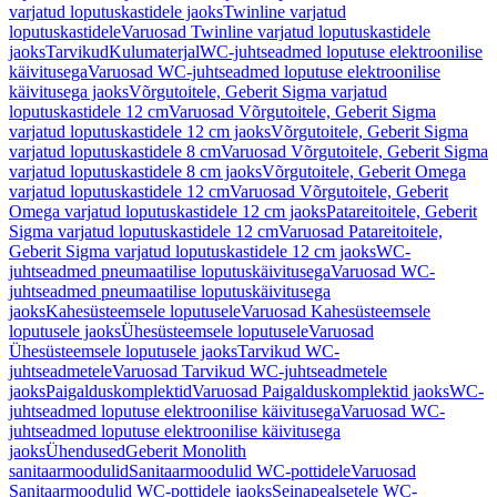
varjatud loputuskastidele jaoks
Twinline varjatud
loputuskastidele
Varuosad Twinline varjatud loputuskastidele
jaoks
Tarvikud
Kulumaterjal
WC-juhtseadmed loputuse elektroonilise
käivitusega
Varuosad WC-juhtseadmed loputuse elektroonilise
käivitusega jaoks
Võrgutoitele, Geberit Sigma varjatud
loputuskastidele 12 cm
Varuosad Võrgutoitele, Geberit Sigma
varjatud loputuskastidele 12 cm jaoks
Võrgutoitele, Geberit Sigma
varjatud loputuskastidele 8 cm
Varuosad Võrgutoitele, Geberit Sigma
varjatud loputuskastidele 8 cm jaoks
Võrgutoitele, Geberit Omega
varjatud loputuskastidele 12 cm
Varuosad Võrgutoitele, Geberit
Omega varjatud loputuskastidele 12 cm jaoks
Patareitoitele, Geberit
Sigma varjatud loputuskastidele 12 cm
Varuosad Patareitoitele,
Geberit Sigma varjatud loputuskastidele 12 cm jaoks
WC-
juhtseadmed pneumaatilise loputuskäivitusega
Varuosad WC-
juhtseadmed pneumaatilise loputuskäivitusega
jaoks
Kahesüsteemsele loputusele
Varuosad Kahesüsteemsele
loputusele jaoks
Ühesüsteemsele loputusele
Varuosad
Ühesüsteemsele loputusele jaoks
Tarvikud WC-
juhtseadmetele
Varuosad Tarvikud WC-juhtseadmetele
jaoks
Paigalduskomplektid
Varuosad Paigalduskomplektid jaoks
WC-
juhtseadmed loputuse elektroonilise käivitusega
Varuosad WC-
juhtseadmed loputuse elektroonilise käivitusega
jaoks
Ühendused
Geberit Monolith
sanitaarmoodulid
Sanitaarmoodulid WC-pottidele
Varuosad
Sanitaarmoodulid WC-pottidele jaoks
Seinapealsetele WC-