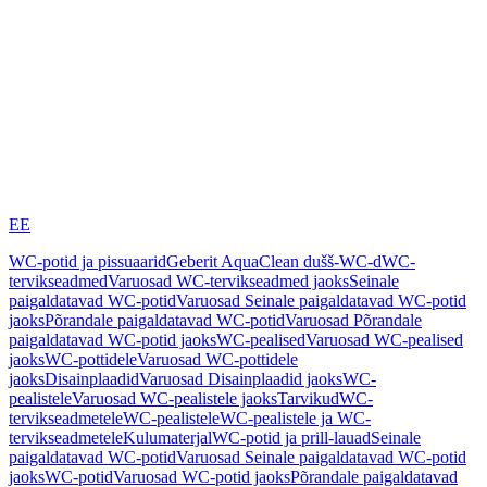
EE
WC-potid ja pissuaarid
Geberit AquaClean dušš-WC-d
WC-
tervikseadmed
Varuosad WC-tervikseadmed jaoks
Seinale
paigaldatavad WC-potid
Varuosad Seinale paigaldatavad WC-potid
jaoks
Põrandale paigaldatavad WC-potid
Varuosad Põrandale
paigaldatavad WC-potid jaoks
WC-pealised
Varuosad WC-pealised
jaoks
WC-pottidele
Varuosad WC-pottidele
jaoks
Disainplaadid
Varuosad Disainplaadid jaoks
WC-
pealistele
Varuosad WC-pealistele jaoks
Tarvikud
WC-
tervikseadmetele
WC-pealistele
WC-pealistele ja WC-
tervikseadmetele
Kulumaterjal
WC-potid ja prill-lauad
Seinale
paigaldatavad WC-potid
Varuosad Seinale paigaldatavad WC-potid
jaoks
WC-potid
Varuosad WC-potid jaoks
Põrandale paigaldatavad