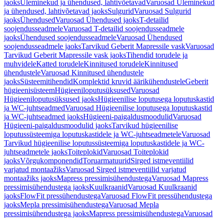
jaoks
Üleminekud ja ühendused, lahtivõetavad
Varuosad Üleminekud
ja ühendused, lahtivõetavad jaoks
Sulgurid
Varuosad Sulgurid
jaoks
Ühendused
Varuosad Ühendused jaoks
T-detailid
soojendusseadmele
Varuosad T-detailid soojendusseadmele
jaoks
Ühendused soojendusseadmele
Varuosad Ühendused
soojendusseadmele jaoks
Tarvikud Geberit Mapressile vask
Varuosad
Tarvikud Geberit Mapressile vask jaoks
Tihendid torudele ja
muhvidele
Katted torudele
Kinnitused torudele
Kinnitused
ühendustele
Varuosad Kinnitused ühendustele
jaoks
Süsteemitihendid
Komplektid kruvid äärikühendustele
Geberit
hügieenisüsteem
Hügieeniloputusüksused
Varuosad
Hügieeniloputusüksused jaoks
Hügieenilise loputusega loputuskastid
ja WC-juhtseadmed
Varuosad Hügieenilise loputusega loputuskastid
ja WC-juhtseadmed jaoks
Hügieeni-paigaldusmoodulid
Varuosad
Hügieeni-paigaldusmoodulid jaoks
Tarvikud hügieenilise
loputussüsteemiga loputuskastidele ja WC-juhtseadmetele
Varuosad
Tarvikud hügieenilise loputussüsteemiga loputuskastidele ja WC-
juhtseadmetele jaoks
Toiteplokid
Varuosad Toiteplokid
jaoks
Võrgukomponendid
Toruarmatuurid
Sirged istmeventiilid
varjatud montaažiks
Varuosad Sirged istmeventiilid varjatud
montaažiks jaoks
Mapress pressimisühendustega
Varuosad Mapress
pressimisühendustega jaoks
Kuulkraanid
Varuosad Kuulkraanid
jaoks
FlowFit pressühendustega
Varuosad FlowFit pressühendustega
jaoks
Mepla pressimisühendustega
Varuosad Mepla
pressimisühendustega jaoks
Mapress pressimisühendustega
Varuosad