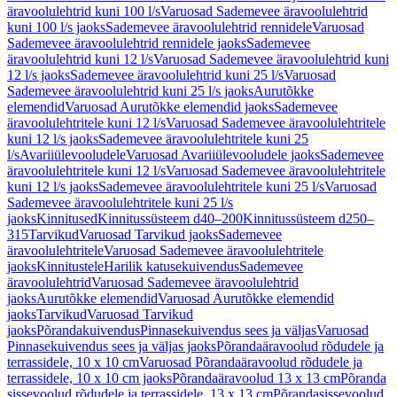
äravoolulehtrid kuni 100 l/s
Varuosad Sademevee äravoolulehtrid
kuni 100 l/s jaoks
Sademevee äravoolulehtrid rennidele
Varuosad
Sademevee äravoolulehtrid rennidele jaoks
Sademevee
äravoolulehtrid kuni 12 l/s
Varuosad Sademevee äravoolulehtrid kuni
12 l/s jaoks
Sademevee äravoolulehtrid kuni 25 l/s
Varuosad
Sademevee äravoolulehtrid kuni 25 l/s jaoks
Aurutõkke
elemendid
Varuosad Aurutõkke elemendid jaoks
Sademevee
äravoolulehtritele kuni 12 l/s
Varuosad Sademevee äravoolulehtritele
kuni 12 l/s jaoks
Sademevee äravoolulehtritele kuni 25
l/s
Avariiülevooludele
Varuosad Avariiülevooludele jaoks
Sademevee
äravoolulehtritele kuni 12 l/s
Varuosad Sademevee äravoolulehtritele
kuni 12 l/s jaoks
Sademevee äravoolulehtritele kuni 25 l/s
Varuosad
Sademevee äravoolulehtritele kuni 25 l/s
jaoks
Kinnitused
Kinnitussüsteem d40–200
Kinnitussüsteem d250–
315
Tarvikud
Varuosad Tarvikud jaoks
Sademevee
äravoolulehtritele
Varuosad Sademevee äravoolulehtritele
jaoks
Kinnitustele
Harilik katusekuivendus
Sademevee
äravoolulehtrid
Varuosad Sademevee äravoolulehtrid
jaoks
Aurutõkke elemendid
Varuosad Aurutõkke elemendid
jaoks
Tarvikud
Varuosad Tarvikud
jaoks
Põrandakuivendus
Pinnasekuivendus sees ja väljas
Varuosad
Pinnasekuivendus sees ja väljas jaoks
Põrandaäravoolud rõdudele ja
terrassidele, 10 x 10 cm
Varuosad Põrandaäravoolud rõdudele ja
terrassidele, 10 x 10 cm jaoks
Põrandaäravoolud 13 x 13 cm
Põranda
sissevoolud rõdudele ja terrassidele, 13 x 13 cm
Põrandasissevoolud