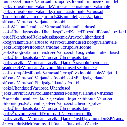
ruumisäästumudel
Varuosad Torupõlvsifoonid, ruumisäästumudel
jaoks
Torusifoonid valamule
Varuosad Torusifoonid valamule
jaoks
Torusifoonid valamule, ruumisäästumudel
Varuosad
Torusifoonid valamule, ruumisäästumudel jaoks
Varjatud
sifoonid
Varuosad Varjatud sifoonid
jaoks
Valamuühendused
Varuosad Valamuühendused
jaoks
Ühendusotsakud
Ühenduspõlved
Katted
Tihendid
Põrandapealsed
torud
Pikendused
Rakendussüsteemid
Äravooluühendused
köögivalamutele
Varuosad Äravooluühendused köögivalamutele
jaoks
Torupõlvsifoonid
Varuosad Torupõlvsifoonid
jaoks
Köögivalamu ühendused
Varuosad Köögivalamu ühendused
jaoks
Ühendusotsakud
Varuosad Ühendusotsakud
jaoks
Tarvikud
Varuosad Tarvikud jaoks
Äravooluühendused
seadmetele
Varuosad Äravooluühendused seadmetele
jaoks
Torupõlvsifoonid
Varuosad Torupõlvsifoonid jaoks
Varjatud
sifoonid
Varuosad Varjatud sifoonid jaoks
Pindpaigaldatud
sifoonid
Varuosad Pindpaigaldatud sifoonid
jaoks
Ühendused
Varuosad Ühendused
jaoks
Tarvikud
Äravooluühendused koristajavalamule
Varuosad
Äravooluühendused koristajavalamule jaoks
Sifoonid
Varuosad
Sifoonid jaoks
Ühenduspõlved
Varuosad Ühenduspõlved
jaoks
Ühendusotsakud
Varuosad Ühendusotsakud
jaoks
Äravooluventiilid
Varuosad Äravooluventiilid
jaoks
Tarvikud
Varuosad Tarvikud jaoks
Dušid ja vannid
Dušš
Põranda
äravool duššidele
Varuosad Põranda äravool duššidele