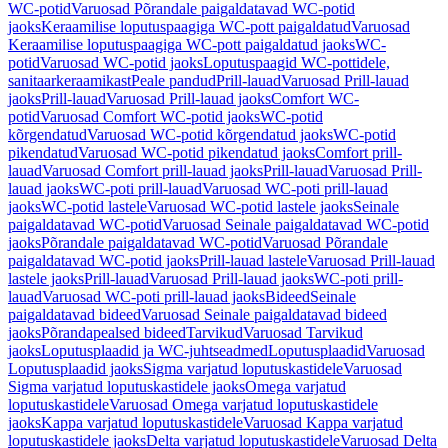
WC-potid
Varuosad Põrandale paigaldatavad WC-potid
jaoks
Keraamilise loputuspaagiga WC-pott paigaldatud
Varuosad
Keraamilise loputuspaagiga WC-pott paigaldatud jaoks
WC-
potid
Varuosad WC-potid jaoks
Loputuspaagid WC-pottidele,
sanitaarkeraamikast
Peale pandud
Prill-lauad
Varuosad Prill-lauad
jaoks
Prill-lauad
Varuosad Prill-lauad jaoks
Comfort WC-
potid
Varuosad Comfort WC-potid jaoks
WC-potid
kõrgendatud
Varuosad WC-potid kõrgendatud jaoks
WC-potid
pikendatud
Varuosad WC-potid pikendatud jaoks
Comfort prill-
lauad
Varuosad Comfort prill-lauad jaoks
Prill-lauad
Varuosad Prill-
lauad jaoks
WC-poti prill-lauad
Varuosad WC-poti prill-lauad
jaoks
WC-potid lastele
Varuosad WC-potid lastele jaoks
Seinale
paigaldatavad WC-potid
Varuosad Seinale paigaldatavad WC-potid
jaoks
Põrandale paigaldatavad WC-potid
Varuosad Põrandale
paigaldatavad WC-potid jaoks
Prill-lauad lastele
Varuosad Prill-lauad
lastele jaoks
Prill-lauad
Varuosad Prill-lauad jaoks
WC-poti prill-
lauad
Varuosad WC-poti prill-lauad jaoks
Bideed
Seinale
paigaldatavad bideed
Varuosad Seinale paigaldatavad bideed
jaoks
Põrandapealsed bideed
Tarvikud
Varuosad Tarvikud
jaoks
Loputusplaadid ja WC-juhtseadmed
Loputusplaadid
Varuosad
Loputusplaadid jaoks
Sigma varjatud loputuskastidele
Varuosad
Sigma varjatud loputuskastidele jaoks
Omega varjatud
loputuskastidele
Varuosad Omega varjatud loputuskastidele
jaoks
Kappa varjatud loputuskastidele
Varuosad Kappa varjatud
loputuskastidele jaoks
Delta varjatud loputuskastidele
Varuosad Delta