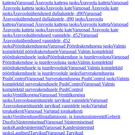
kattega
Varuosad Äravoolu kattega jaoks
Äravoolu katteta
Varuosad
Äravoolu katteta jaoks
Äravoolu kate
Varuosad Äravoolu kate
jaoks
Äravooluühendused dušialustele, d90
Varuosad
Äravooluühendused dušialustele, d90 jaoks
Äravoolu
kattega
Varuosad Äravoolu kattega jaoks
Äravoolu katteta
Varuosad
Äravoolu katteta jaoks
Äravoolu kate
Varuosad Äravoolu kate
jaoks
Äravooluühendused vannidele, d52
Varuosad
Äravooluühendused vannidele, d52
jaoks
Pöördrakendusega
Varuosad Pöördrakendusega jaoks
Valmis
komplektid pöördrakendusele
Varuosad Valmis komplektid
pöördrakendusele jaoks
Pöördrakenduse ja juurdevooluga
Varuosad
Pöördrakenduse ja juurdevooluga jaoks
Valmis komplektid
pöördrakendusele ja juurdevoolule
Varuosad Valmis komplektid
pöördrakendusele ja juurdevoolule jaoks
Surverakendusega
PushControl
Varuosad Surverakendusega PushControl jaoks
Valmis
komplektid surverakendusele PushControl
Varuosad Valmis
komplektid surverakendusele PushControl
jaoks
Ventiilkorgiga
Varuosad Ventiilkorgiga
jaoks
Äravoolugarnituuride tarvikud vannidele
Varuosad
Äravoolugarnituuride tarvikud vannidele jaoks
Varjatud
torukatkesti
Varuosad Varjatud torukatkesti
jaoks
Veeühendused
Installatsiooni- ja loputussüsteemid
Geberit
Duofix
Süsteemiseinad
Varuosad Süsteemiseinad
jaoks
Kandesüsteemid
Varuosad Kandesüsteemid
jaoks
Laudised
Tarvikud
Varuosad Tarvikud