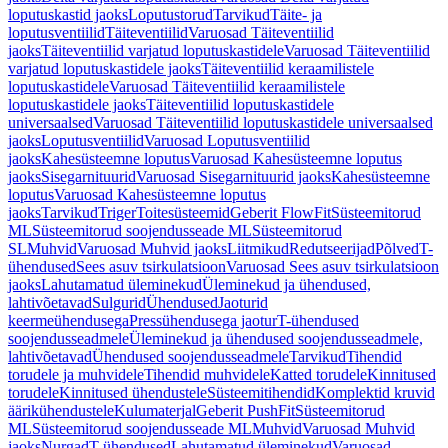
loputuskastid jaoks
Loputustorud
Tarvikud
Täite- ja
loputusventiilid
Täiteventiilid
Varuosad Täiteventiilid
jaoks
Täiteventiilid varjatud loputuskastidele
Varuosad Täiteventiilid
varjatud loputuskastidele jaoks
Täiteventiilid keraamilistele
loputuskastidele
Varuosad Täiteventiilid keraamilistele
loputuskastidele jaoks
Täiteventiilid loputuskastidele
universaalsed
Varuosad Täiteventiilid loputuskastidele universaalsed
jaoks
Loputusventiilid
Varuosad Loputusventiilid
jaoks
Kahesüsteemne loputus
Varuosad Kahesüsteemne loputus
jaoks
Sisegarnituurid
Varuosad Sisegarnituurid jaoks
Kahesüsteemne
loputus
Varuosad Kahesüsteemne loputus
jaoks
Tarvikud
Triger
Toitesüsteemid
Geberit FlowFit
Süsteemitorud
ML
Süsteemitorud soojendusseade ML
Süsteemitorud
SL
Muhvid
Varuosad Muhvid jaoks
Liitmikud
Redutseerijad
Põlved
T-
ühendused
Sees asuv tsirkulatsioon
Varuosad Sees asuv tsirkulatsioon
jaoks
Lahutamatud üleminekud
Üleminekud ja ühendused,
lahtivõetavad
Sulgurid
Ühendused
Jaoturid
keermeühendusega
Pressühendusega jaotur
T-ühendused
soojendusseadmele
Üleminekud ja ühendused soojendusseadmele,
lahtivõetavad
Ühendused soojendusseadmele
Tarvikud
Tihendid
torudele ja muhvidele
Tihendid muhvidele
Katted torudele
Kinnitused
torudele
Kinnitused ühendustele
Süsteemitihendid
Komplektid kruvid
äärikühendustele
Kulumaterjal
Geberit PushFit
Süsteemitorud
ML
Süsteemitorud soojendusseade ML
Muhvid
Varuosad Muhvid
jaoks
Nurgad
T-ühendused
Lahutamatud üleminekud
Varuosad