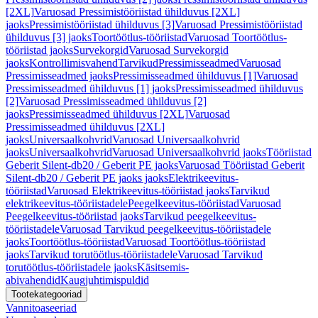
[2XL]
Varuosad Pressimistööriistad ühilduvus [2XL]
jaoks
Pressimistööriistad ühilduvus [3]
Varuosad Pressimistööriistad
ühilduvus [3] jaoks
Toortöötlus-tööriistad
Varuosad Toortöötlus-
tööriistad jaoks
Survekorgid
Varuosad Survekorgid
jaoks
Kontrollimisvahend
Tarvikud
Pressimisseadmed
Varuosad
Pressimisseadmed jaoks
Pressimisseadmed ühilduvus [1]
Varuosad
Pressimisseadmed ühilduvus [1] jaoks
Pressimisseadmed ühilduvus
[2]
Varuosad Pressimisseadmed ühilduvus [2]
jaoks
Pressimisseadmed ühilduvus [2XL]
Varuosad
Pressimisseadmed ühilduvus [2XL]
jaoks
Universaalkohvrid
Varuosad Universaalkohvrid
jaoks
Universaalkohvrid
Varuosad Universaalkohvrid jaoks
Tööriistad
Geberit Silent-db20 / Geberit PE jaoks
Varuosad Tööriistad Geberit
Silent-db20 / Geberit PE jaoks jaoks
Elektrikeevitus-
tööriistad
Varuosad Elektrikeevitus-tööriistad jaoks
Tarvikud
elektrikeevitus-tööriistadele
Peegelkeevitus-tööriistad
Varuosad
Peegelkeevitus-tööriistad jaoks
Tarvikud peegelkeevitus-
tööriistadele
Varuosad Tarvikud peegelkeevitus-tööriistadele
jaoks
Toortöötlus-tööriistad
Varuosad Toortöötlus-tööriistad
jaoks
Tarvikud torutöötlus-tööriistadele
Varuosad Tarvikud
torutöötlus-tööriistadele jaoks
Käsitsemis-
abivahendid
Kaugjuhtimispuldid
Tootekategooriad
Vannitoaseeriad