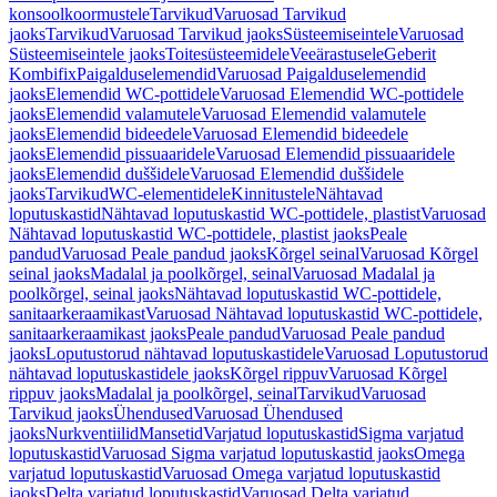
konsoolkoormustele
Tarvikud
Varuosad Tarvikud
jaoks
Tarvikud
Varuosad Tarvikud jaoks
Süsteemiseintele
Varuosad
Süsteemiseintele jaoks
Toitesüsteemidele
Veeärastusele
Geberit
Kombifix
Paigalduselemendid
Varuosad Paigalduselemendid
jaoks
Elemendid WC-pottidele
Varuosad Elemendid WC-pottidele
jaoks
Elemendid valamutele
Varuosad Elemendid valamutele
jaoks
Elemendid bideedele
Varuosad Elemendid bideedele
jaoks
Elemendid pissuaaridele
Varuosad Elemendid pissuaaridele
jaoks
Elemendid duššidele
Varuosad Elemendid duššidele
jaoks
Tarvikud
WC-elementidele
Kinnitustele
Nähtavad
loputuskastid
Nähtavad loputuskastid WC-pottidele, plastist
Varuosad
Nähtavad loputuskastid WC-pottidele, plastist jaoks
Peale
pandud
Varuosad Peale pandud jaoks
Kõrgel seinal
Varuosad Kõrgel
seinal jaoks
Madalal ja poolkõrgel, seinal
Varuosad Madalal ja
poolkõrgel, seinal jaoks
Nähtavad loputuskastid WC-pottidele,
sanitaarkeraamikast
Varuosad Nähtavad loputuskastid WC-pottidele,
sanitaarkeraamikast jaoks
Peale pandud
Varuosad Peale pandud
jaoks
Loputustorud nähtavad loputuskastidele
Varuosad Loputustorud
nähtavad loputuskastidele jaoks
Kõrgel rippuv
Varuosad Kõrgel
rippuv jaoks
Madalal ja poolkõrgel, seinal
Tarvikud
Varuosad
Tarvikud jaoks
Ühendused
Varuosad Ühendused
jaoks
Nurkventiilid
Mansetid
Varjatud loputuskastid
Sigma varjatud
loputuskastid
Varuosad Sigma varjatud loputuskastid jaoks
Omega
varjatud loputuskastid
Varuosad Omega varjatud loputuskastid
jaoks
Delta varjatud loputuskastid
Varuosad Delta varjatud