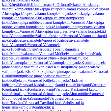
jaoks
Tarvikud
Äravoolu
kate
Käterätihoidik
Kinnitusmaterjal
Dekoratiivkatted
Aluskapiga
valamu komplektid
Aluskapiga kätepesuvalamu komplektid
Varuosad
Aluskapiga kätepesuvalamu komplektid jaoks
Aluskapiga valamu
komplektid
Varuosad Aluskapiga valamu komplektid
jaoks
Aluskapiga mööbelvalamu komplektid
Varuosad Aluskapiga
mööbelvalamu komplektid jaoks
Aluskapiga integreeritava valamu
komplektid
Varuosad Aluskapiga integreeritava valamu komplektid
jaoks
Vannitoamööbel
Valamu aluskapid
Varuosad Valamu aluskapid
jaoks
Kätepesuvalamutele
Varuosad Kätepesuvalamutele
jaoks
Valamutele
Varuosad Valamutele
jaoks
Topeltvalamutele
Varuosad Topeltvalamutele
jaoks
Mööbelvalamutele
Varuosad Mööbelvalamutele jaoks
Nurk-
kätepesuvalamutele
Varuosad Nurk-kätepesuvalamutele
jaoks
Valamuplaadid
Varuosad Valamuplaadid jaoks
Kausikujulisele
pinnapealsele valamule
Varuosad Kausikujulisele pinnapealsele
valamule jaoks
Ristkülikukujulisele pinnapealsele valamule
Varuosad
Ristkülikukujulisele pinnapealsele valamule
jaoks
Küljekapid
Varuosad Küljekapid jaoks
Madalad
küljekapid
Varuosad Madalad küljekapid jaoks
Kõrgkapid
Varuosad
Kõrgkapid jaoks
Keskmised kapid
Varuosad Keskmised kapid
jaoks
Seinakapid
Varuosad Seinakapid jaoks
Muu mööbel
Varuosad
Muu mööbel jaoks
Seinariiulid
Varuosad Seinariiulid
jaoks
Tarvikud
Varuosad Tarvikud jaoks
Sahtlisisud ja
hoiustamiskarbid
Käterätihoidik ja