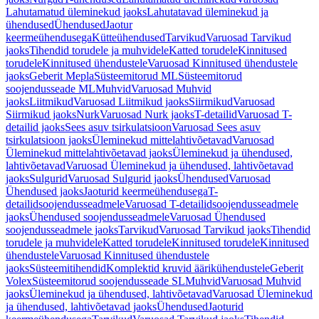
Lahutamatud üleminekud jaoks
Lahutatavad üleminekud ja
ühendused
Ühendused
Jaotur
keermeühendusega
Kütteühendused
Tarvikud
Varuosad Tarvikud
jaoks
Tihendid torudele ja muhvidele
Katted torudele
Kinnitused
torudele
Kinnitused ühendustele
Varuosad Kinnitused ühendustele
jaoks
Geberit Mepla
Süsteemitorud ML
Süsteemitorud
soojendusseade ML
Muhvid
Varuosad Muhvid
jaoks
Liitmikud
Varuosad Liitmikud jaoks
Siirmikud
Varuosad
Siirmikud jaoks
Nurk
Varuosad Nurk jaoks
T-detailid
Varuosad T-
detailid jaoks
Sees asuv tsirkulatsioon
Varuosad Sees asuv
tsirkulatsioon jaoks
Üleminekud mittelahtivõetavad
Varuosad
Üleminekud mittelahtivõetavad jaoks
Üleminekud ja ühendused,
lahtivõetavad
Varuosad Üleminekud ja ühendused, lahtivõetavad
jaoks
Sulgurid
Varuosad Sulgurid jaoks
Ühendused
Varuosad
Ühendused jaoks
Jaoturid keermeühendusega
T-
detailidsoojendusseadmele
Varuosad T-detailidsoojendusseadmele
jaoks
Ühendused soojendusseadmele
Varuosad Ühendused
soojendusseadmele jaoks
Tarvikud
Varuosad Tarvikud jaoks
Tihendid
torudele ja muhvidele
Katted torudele
Kinnitused torudele
Kinnitused
ühendustele
Varuosad Kinnitused ühendustele
jaoks
Süsteemitihendid
Komplektid kruvid äärikühendustele
Geberit
Volex
Süsteemitorud soojendusseade SL
Muhvid
Varuosad Muhvid
jaoks
Üleminekud ja ühendused, lahtivõetavad
Varuosad Üleminekud
ja ühendused, lahtivõetavad jaoks
Ühendused
Jaoturid