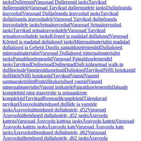
jaoks
Duširennid
Varuosad Duširennid jaoks
Tarvikud
duširennidele
Varuosad Tarvikud duširennidele jaoks
Dušipõranda
äravoolud
Varuosad Dušipõranda äravoolud jaoks
Tarvikud
dušipõranda äravooludele
Varuosad Tarvikud dušipõranda
äravooludele jaoks
Seinaäravoolud
Varuosad Seinaäravoolud
jaoks
Tarvikud seinaäravooludele
Varuosad Tarvikud
seinaäravooludele jaoks
Kõrged ja madalad dušialused
Varuosad
Kõrged ja madalad dušialused jaoks
Mineraalmaterjalist madalad
dušialused ja Geberit Duofix paigalduselemendid
Dušialused
mineraalmaterjalist
Varuosad Dušialused mineraalmaterjalist
jaoks
Paigalduselemendid
Varuosad Paigalduselemendid
jaoks
Tarvikud
Dušiseinad
Dušiseinad
Duši külgseinad walk-in
duššiseinale
Vannieraldusseinad
Dušiuksed
Tarvikud
Nišši hoiukastid
duššidele
Nišši hoiukastid
Tarvikud
Vannid
Vannid
sanitaarakrüülist
Ristkülikukujulised vannid
Vannid
mineraalmaterjalist
Vannid imikutele
Paigalduselemendid
Jalgade
komplektid ning traaversite ja seinaankrute
komplektid
Tarvikud
Remondikomplektid
Täiendavad
tarvikud
Äravooluühendused duššide ja vannide
jaoks
Äravooluühendused dušialustele, d52
Varuosad
Äravooluühendused dušialustele, d52 jaoks
Äravoolu
kattega
Varuosad Äravoolu kattega jaoks
Äravoolu katteta
Varuosad
Äravoolu katteta jaoks
Äravoolu kate
Varuosad Äravoolu kate
jaoks
Äravooluühendused dušialustele, d62
Varuosad
Äravooluühendused dušialustele, d62 jaoks
Äravoolu