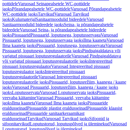
pottidele
Varuosad Seinapealsetele WC-pottidele
jaoks
Põrandapealsetele WC-pottidele
Varuosad Põrandapealsetele
WC-pottidele jaoks
Tarvikud
Varuosad Tarvikud
jaoks
Kulumaterjal
Sanitaarmoodulid bideedele
Varuosad
Sanitaarmoodulid bideedele jaoks
Seina- ja põrandapealsetele
bideedele
Varuosad Seina- ja põrandapealsetele bideedele
jaoks
Pissuaarid
Pissuaarid, loputusega, loputusservaga
Varuosad
Pissuaarid, loputusega, loputusservaga jaoks
Ilma kaaneta
Varuosad
Ilma kaaneta jaoks
Pissuaarid, loputusega, loputusservata
Varuosad
Pissuaarid, loputusega, loputusservata jaoks
Pindpaigaldatava või
varjatud pissuaari loputusregulaatorile
Varuosad Pindpaigaldatava
või varjatud pissuaari loputusregulaatorile jaoks
Integreeritud
pissuaari loputusregulaator
Varuosad Integreeritud pissuaari
loputusregulaator jaoks
Integreeritud pissuaari
loputusregulaatorile
Varuosad Integreeritud pissuaari
loputusregulaatorile jaoks
Pissuaarid, loputusrežiim, kaanega / kaane
jaoks
Varuosad Pissuaarid, loputusrežiim, kaanega / kaane jaoks
jaoks
Loputusservata
Varuosad Loputusservata jaoks
Pissuaarid,
veevaba käitamine
Varuosad Pissuaarid, veevaba käitamine
jaoks
Ilma kaaneta
Varuosad Ilma kaaneta jaoks
Pissuaaride
eraldusseinad
Pissuaaride plastist eraldusseinad
Pissuaaride klaasist
eraldusseinad
Pissuaaride sanitaarkeraamikast
eraldusseinad
Tarvikud
Varuosad Tarvikud jaoks
Sifoonid ja
sifoonitarvikud
Loputustorud, loputuspõlved ja üleminekud
Varuosad
Loputustorud, loputuspõlved ja üleminekud