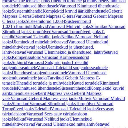
roostevabale terasele jaoks
Tihendid torudele ja muhvidele
Kinnitused
torudele
Kinnitused ühendustele
Varuosad Kinnitused ühendustele
jaoks
Süsteemitihendid
Komplektid kruvid äärikühendustele
Geberit
Mapress C-teras
Geberit Mapress C-teras
Varuosad Geberit Mapress
C-teras jaoks
Süsteemitorud 1.0034
Süsteemitorud
1.0215
Toruniplid
Muhvid
Varuosad Muhvid jaoks
Siirmikud
Varuosad
Siirmikud jaoks
Torupõlved
Varuosad Torupõlved jaoks
T-
detailid
Varuosad T-detailid jaoks
Nelikud
Varuosad Nelikud
jaoks
Üleminekud mittelahtivõetavad
Varuosad Üleminekud
mittelahtivõetavad jaoks
Üleminekud ja ühendused,
lahtivõetavad
Varuosad Üleminekud ja ühendused, lahtivõetavad
jaoks
Kompensaatorid
Varuosad Kompensaatorid
jaoks
Sulgurid
Varuosad Sulgurid jaoks
T-detailid
soojendusseadmele
Varuosad T-detailid soojendusseadmele
jaoks
Ühendused soojendusseadmele
Varuosad Ühendused
soojendusseadmele jaoks
Tarvikud Geberit Mapress C-
terasele
Tihendid torudele ja muhvidele
Katted torudele
Kinnitused
torudele
Kinnitused ühendustele
Süsteemitihendid
Komplektid kruvid
äärikühendustele
Geberit Mapress vask
Geberit Mapress
vask
Varuosad Geberit Mapress vask jaoks
Muhvid
Varuosad Muhvid
jaoks
Siirmikud
Varuosad Siirmikud jaoks
Torupõlved
Varuosad
Torupõlved jaoks
T-detailid
Varuosad T-detailid jaoks
Sees asuv
tsirkulatsioon
Varuosad Sees asuv tsirkulatsioon
jaoks
Nelikud
Varuosad Nelikud jaoks
Üleminekud
mittelahtivõetavad
Varuosad Üleminekud mittelahtivõetavad